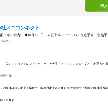
求人
会社メニコンネクト
郡上市】社内SE◆年休120日／東証上場メニコンG／住宅手当／引越手
転勤なし
～～国内コンタクトレンズのパイオニア大手「メニコン」グループ／ 住宅手当/引
学歴不問
＜勤務地詳細＞郡上工場住所：岐阜県郡上市八幡町旭字清水元15番地 勤務地最寄駅
郡上八幡駅