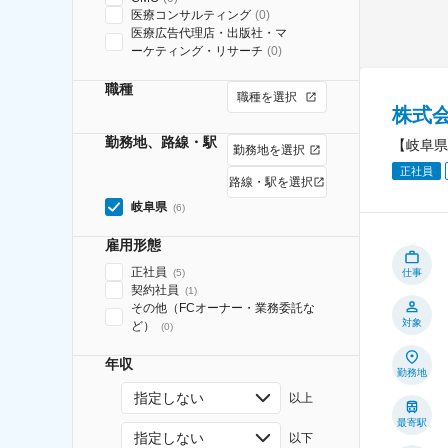
医療コンサルティング
(
0
)
医療広告代理店・出版社・マ
ーケティング・リサーチ
(
0
)
職種
職種を選択
株式
勤務地、路線・駅
【岐阜県
勤務地を選択
正社員
路線・駅を選択
岐阜県
(
6
)
雇用形態
正社員
(
5
)
仕事
契約社員
(
1
)
その他（FCオーナー・業務委託な
対象
ど）
(
0
)
年収
勤務地
指定しない
以上
最寄駅
指定しない
以下