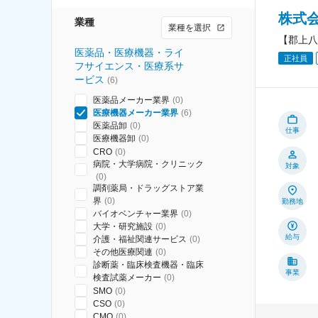
株式
業種
業種を選択
【郡上八
医薬品・医療機器・ライ
正社員
フサイエンス・医療系サ
ービス
(
6
)
医薬品メーカー業界
(
0
)
医療機器メーカー業界
(
6
)
医薬品卸
(
0
)
仕事
医療機器卸
(
0
)
CRO
(
0
)
病院・大学病院・クリニック
対象
(
0
)
調剤薬局・ドラッグストア業
界
(
0
)
勤務地
バイオベンチャー業界
(
0
)
大学・研究施設
(
0
)
給与
介護・福祉関連サービス
(
0
)
その他医療関連
(
0
)
診断薬・臨床検査機器・臨床
事業
検査試薬メーカー
(
0
)
SMO
(
0
)
CSO
(
0
)
CMO
(
0
)