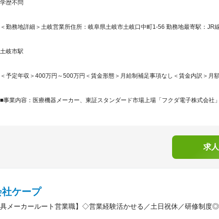
学歴不問
＜勤務地詳細＞土岐営業所住所：岐阜県土岐市土岐口中町1-56 勤務地最寄駅：JR線
土岐市駅
＜予定年収＞400万円～500万円＜賃金形態＞月給制補足事項なし＜賃金内訳＞月額（基本
■事業内容：医療機器メーカー、東証スタンダード市場上場「フクダ電子株式会社」1
求人
会社ケープ
具メーカールート営業職】◇営業経験活かせる／土日祝休／研修制度◎