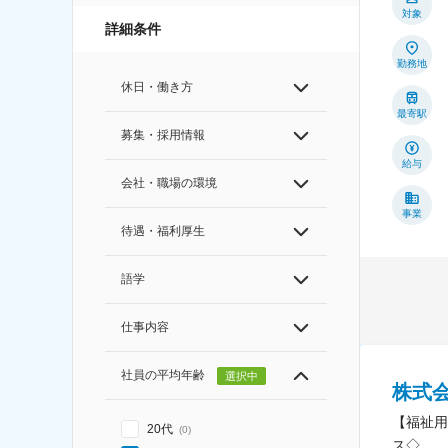
対象
詳細条件
勤務地
休日・働き方
最寄駅
募集・採用情報
給与
会社・職場の環境
事業
待遇・福利厚生
語学
仕事内容
社員の平均年齢
選択中
株式
【福祉用
20代
(
0
)
ス◇