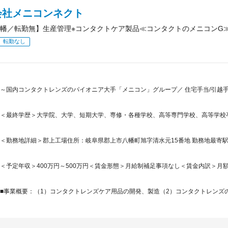
会社メニコンネクト
幡／転勤無】生産管理※コンタクトケア製品≪コンタクトのメニコンG≫
転勤なし
～国内コンタクトレンズのパイオニア大手「メニコン」グループ／ 住宅手当/引越
＜最終学歴＞大学院、大学、短期大学、専修・各種学校、高等専門学校、高等学校
＜勤務地詳細＞郡上工場住所：岐阜県郡上市八幡町旭字清水元15番地 勤務地最寄駅
＜予定年収＞400万円～500万円＜賃金形態＞月給制補足事項なし＜賃金内訳＞月額（基本
■事業概要：（1）コンタクトレンズケア用品の開発、製造（2）コンタクトレンズの