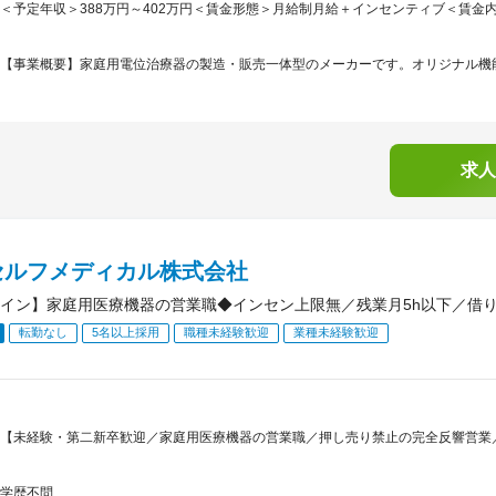
＜予定年収＞388万円～402万円＜賃金形態＞月給制月給＋インセンティブ＜賃金内訳＞月
【事業概要】家庭用電位治療器の製造・販売一体型のメーカーです。オリジナル機能
求人
セルフメディカル株式会社
イン】家庭用医療機器の営業職◆インセン上限無／残業月5h以下／借
転勤なし
5名以上採用
職種未経験歓迎
業種未経験歓迎
【未経験・第二新卒歓迎／家庭用医療機器の営業職／押し売り禁止の完全反響営業／
学歴不問