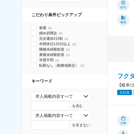
給与
こだわり条件ピックアップ
事業
新着
(
0
)
締め切間近
(
0
)
完全週休2日制
(
4
)
年間休日120日以上
(
4
)
職種未経験歓迎
(
1
)
業種未経験歓迎
(
3
)
学歴不問
(
4
)
転勤なし（勤務地限定）
(
5
)
フク
キーワード
【岐阜/
正社員
求人掲載内容すべて
を含む
求人掲載内容すべて
仕事
を含まない