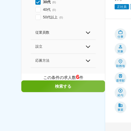
30代
(
6
)
正社員
40代
(
0
)
50代以上
(
0
)
従業員数
仕事
設立
対象
応募方法
勤務地
6
この条件の求人数
件
最寄駅
検索する
給与
事業