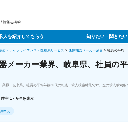
人情報を掲載中
求人を紹介してもらう
知りたい・聞きたい
ントサービス
転職ノウハウ
機器・ライフサイエンス・医療系サービス
医療機器メーカー業界
社員の平均年
器メーカー業界、岐阜県、社員の平
サービス
データで見る転職
ーエージェントサービス
コラム・インタビュー
ー業界、岐阜県、社員の平均年齢30代の転職・求人検索結果です。左の求人検索条
転職Q&A
件中
1～6
件
を表示
(
3
)
募集中