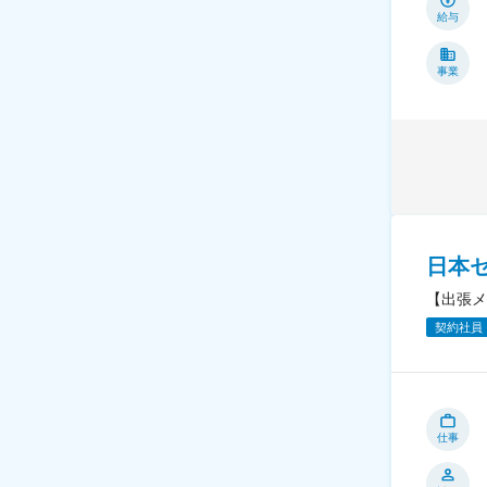
給与
事業
日本
【出張メ
契約社員
仕事