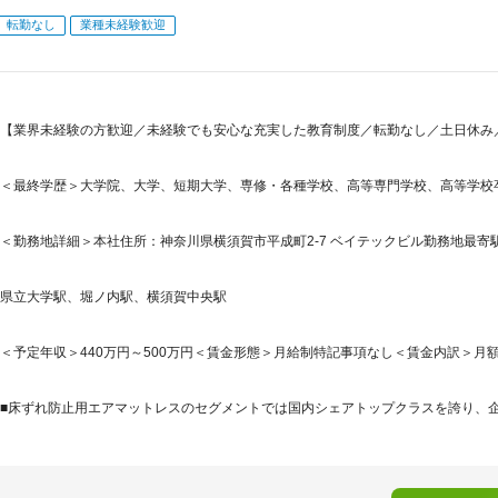
転勤なし
業種未経験歓迎
【業界未経験の方歓迎／未経験でも安心な充実した教育制度／転勤なし／土日休み
＜最終学歴＞大学院、大学、短期大学、専修・各種学校、高等専門学校、高等学校
＜勤務地詳細＞本社住所：神奈川県横須賀市平成町2-7 ベイテックビル勤務地最寄駅
県立大学駅、堀ノ内駅、横須賀中央駅
＜予定年収＞440万円～500万円＜賃金形態＞月給制特記事項なし＜賃金内訳＞月額（基本
■床ずれ防止用エアマットレスのセグメントでは国内シェアトップクラスを誇り、企画