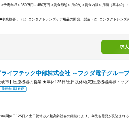
＜予定年収＞350万円～450万円＜賃金形態＞月給制＜賃金内訳＞月額（基本給）：213,0
■事業概要：（1）コンタクトレンズケア用品の開発、製造（2）コンタクトレンズの
求人
ダライフテック中部株式会社 ～フクダ電子グルー
土岐市】医療機器の営業 ★年休125日/土日祝休/在宅医療機器業界トッ
業種未経験歓迎
<年間休日125日／土日祝休み／超高齢社会の継続により、今後も需要が見込まれ