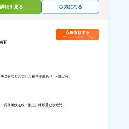
詳細を見る
気になる
応募依頼する
（エージェントサービス）
当有
越手当有など充実した福利厚生あり（※規定有）
：長良川鉄道線／郡上八幡駅受動喫煙対...