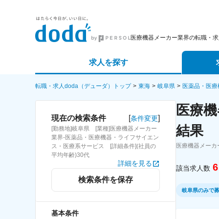
医療機器メーカー業界の転職・求
求人を探す
詳細条件から探す
エージェ
転職・求人doda（デューダ）トップ
東海
岐阜県
医薬品・医療
医療機
新着求人から探す
スカウト
[
]
現在の検索条件
条件変更
結果
[勤務地]岐阜県 [業種]医療機器メーカー
求人特集から探す
パートナ
業界-医薬品・医療機器・ライフサイエン
医療機器メーカ
ス・医療系サービス [詳細条件](社員の
平均年齢)30代
詳細を見る
6
該当求人数
検索条件を保存
岐阜県のみで
基本条件