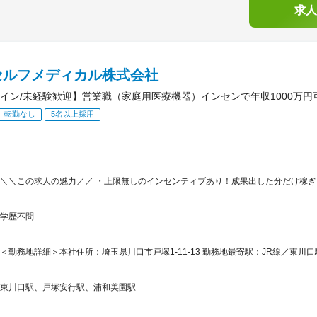
求人
セルフメディカル株式会社
イン/未経験歓迎】営業職（家庭用医療機器）インセンで年収1000万円
転勤なし
5名以上採用
＼＼この求人の魅力／／ ・上限無しのインセンティブあり！成果出した分だけ稼ぎ
学歴不問
＜勤務地詳細＞本社住所：埼玉県川口市戸塚1-11-13 勤務地最寄駅：JR線／東川口
東川口駅、戸塚安行駅、浦和美園駅