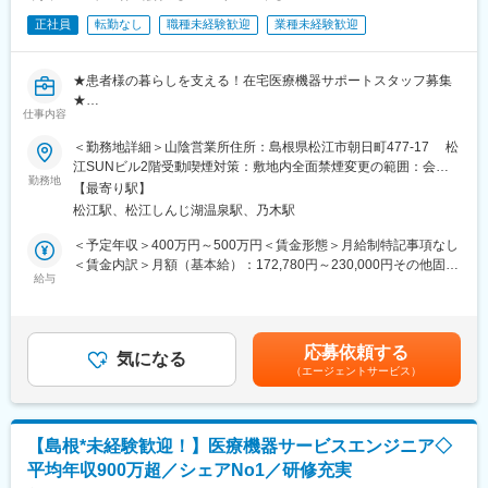
変更の範囲：会社の定める業務
正社員
転勤なし
職種未経験歓迎
業種未経験歓迎
★患者様の暮らしを支える！在宅医療機器サポートスタッフ募集
★
仕事内容
「医療って難しそう…」と思ったあなたも大丈夫♪
＜勤務地詳細＞山陰営業所住所：島根県松江市朝日町477-17 松
未経験からスタートした先輩も多数活躍中！
江SUNビル2階受動喫煙対策：敷地内全面禁煙変更の範囲：会社
患者様のご自宅での機器設置やフォローを通じて、感謝されるお
勤務地
の定める事業所
【最寄り駅】
仕事です★
松江駅、松江しんじ湖温泉駅、乃木駅
■お仕事内容
＜予定年収＞400万円～500万円＜賃金形態＞月給制特記事項なし
患者様宅へ在宅医療機器の納入・使用方法説明・導入後の機器の
＜賃金内訳＞月額（基本給）：172,780円～230,000円その他固定
アフターフォローなど、当社の機器を使用する患者様のサポート
給与
手当/月：5,000円＜月給＞177,780円～235,000円＜昇給有無＞有
業務をご担当いただきます！
＜残業手当＞有＜給与補足＞経験・能力等を考慮の上、同社規定
（在宅酸素療法は主に代理店経由で患者様サポート、その他の治
により決定■外勤手当（5千円）／勤務地手当（3千6百～6千4百
療機器に関しては当社対応）
円）■モデル年収・30歳：440万（住宅手当有・扶養1名）・35
応募依頼する
気になる
歳：446万（住宅手当無・扶養2名）・40歳：482万（住宅手当
（エージェントサービス）
具体的には…
有・扶養3名）賃金はあくまでも目安の金額であり、選考を通じて
（1） 機器の設置・操作説明・定期メンテナンス
上下する可能性があります。月給(月額)は固定手当を含めた表記で
（2） 電話でのお問い合わせ対応（操作方法など）
す。
（3） 医療機関との情報連携（患者様の状況）
【島根*未経験歓迎！】医療機器サービスエンジニア◇
（4）倉庫管理（発注、返却、棚卸）
平均年収900万超／シェアNo1／研修充実
（5）代理店の対応、訪問