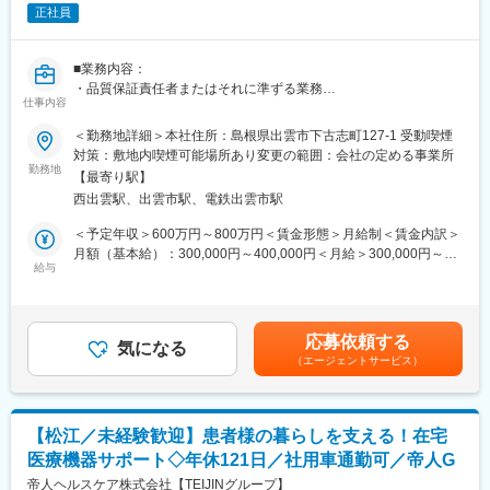
安心を獲得いただきます。
正社員
■研修制度について：
先輩社員とのOJTもじっくり行っており、1人前になるまで手厚く
■業務内容：
サポート致します。未経験の方でも安心してキャッチアップいた
・品質保証責任者またはそれに準ずる業務
だけるフォロー体制がございます。
仕事内容
・出荷判定業務
また、年間カリキュラムに沿って適宜研修も実施しております。※
・委託元会社等との連絡責任者業務
＜勤務地詳細＞本社住所：島根県出雲市下古志町127-1 受動喫煙
機械を実際に解体したり、組み立てたりする研修や、実際にコー
・品質管理部の管理業務（部の運営，人材育成等）
対策：敷地内喫煙可能場所あり変更の範囲：会社の定める事業所
ルセンターに届くお問い合わせ内容を把握していただくための研
勤務地
修等。、
【最寄り駅】
■組織：
西出雲駅、出雲市駅、電鉄出雲市駅
製造管理担当として薬剤師有資格者が2名在籍しています。
■整備士や異業界のメンテナンス経験をお持ちの方へ：
＜予定年収＞600万円～800万円＜賃金形態＞月給制＜賃金内訳＞
これまでの「機械構造を理解し、見立てる力」はそのまま活かせ
■仕事の魅力
月額（基本給）：300,000円～400,000円＜月給＞300,000円～
ます。
当社は医薬品の製造メーカーであり、患者様の命に係わる医薬品
給与
400,000円＜昇給有無＞有＜残業手当＞有＜給与補足＞※年齢、経
加えて、デジタル化・ネットワーク化が加速的に進む医療業界の
を提供しています。そのため、医薬品の製造は高い品質管理のも
験、能力を考慮の上、決定いたします。昇給 給与改定 年1回賞
中でIT・ネットワーク知識が身につき、
とで、やりがいのある業務に携わることができます。また、安定
与年2回（7月、12月） 約6ヶ月／入社2年目以降薬剤師手当あり
より専門性の高いサービスエンジニアへステップアップが可能で
した経営基盤と充実した福利厚生が整っているため、長期的に安
（3万円／月）賃金はあくまでも目安の金額であり、選考を通じて
す。
応募依頼する
心して働ける環境です。
気になる
上下する可能性があります。月給(月額)は固定手当を含めた表記で
（エージェントサービス）
す。
■緊急呼び出しについて：
変更の範囲：会社の定める業務
クリニックがお客様となる為、基本的に夜間に呼ばれることはあ
りません。一方でイレギュラーな自体に備えて当番制（自宅待
機）を取り入れており、万が一、対応（出動）が発生した場合、
【松江／未経験歓迎】患者様の暮らしを支える！在宅
代休を取得します。一時対応はコールセンターで行っておりま
医療機器サポート◇年休121日／社用車通勤可／帝人G
す。
帝人ヘルスケア株式会社【TEIJINグループ】