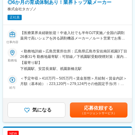
医療機器エンジニア、自動車整備士、エレベーター／自動ドアの
だきます。
◎6か月の育成体制あり！業界トップ級メーカー
保守点検修理、大型空調機のメンテナンス、建築設備（ICカー
株式会社タカゾノ
ド）、宅配ボックスの設置・修理、コピー機保守点検修理など。
■キャリアパス
正社員
・マネージャー、本社部門など、長期的に多くのキャリアパスが
■働き方：
ございます。それを実現するための社内制度も大変充実しており
・コールセンターが1次受付を担当するため、お客様からの直接の
ます。
【医療業界未経験歓迎！中途入社でも半年OJT実施／全国の調剤
電話対応はありません。
例）GROWプログラム：短期間にて他部署の業務体験が可能／社
薬局で高いシェアを誇る調剤機器メーカー／ルート営業でお客様
・休日出勤は医療機器の設置などで発生する場合がありますが、
内公募制度：職種、セクター間の異動を行える制度
仕事内容
とじっくり向き合う／業界トップ級シェア】
月1～2日程度で、発生時は必ず振替休日を取得いただきます。
・夜間対応・緊急呼出しはありません。
変更の範囲：会社の定める業務
＜勤務地詳細＞広島営業所住所：広島県広島市安佐南区祇園3丁目
■業務内容：
・直行直帰も可能です。
26番31号 勤務地最寄駅：可部線／下祇園駅受動喫煙対策：屋内全
調剤薬局や医療機関に対し、分包機や調剤支援システムなどの提
勤務地
面禁煙変更の範囲：会社の定める事業所
【最寄り駅】
案営業を担当いただきます。
■入社後の研修・フォロー体制：
下祇園駅、安芸長束駅、祇園新橋北駅
分包機とは、薬を患者様ごとに自動で小分けして包装する機械の
入社後は全体オリエンテーションから始まり、製品ごとの知識研
ことで、薬剤師の業務効率化・医療ミス防止・患者様の待ち時間
修を行います。
＜予定年収＞410万円～505万円＜賃金形態＞月給制＜賃金内訳＞
短縮に役立つ製品です。
トレーニング施設にて、より実務に近い実践的な研修も受講可能
月額（基本給）：223,120円～279,124円その他固定手当/月：
既にお取引のあるお客様へのフォローを中心に行い、日々の運用
です。
給与
15,000円固定残業手当/月：37,220円～45,960円（固定残業時間
状況やお困りごとをヒアリングしながら、新たな製品やシステム
専属のサポート部門や先輩社員が伴走し、グループチャットを通
20時間0分/月）超過した時間外労働の残業手当は追加支給＜月給
のご提案を行っていただきます。
じて困った時にはタイムリーに支援できる体制を整えています。
＞275,340円～340,084円（一律手当を含む）＜昇給有無＞有＜残
また、販売代理店との情報交換や、薬局新規オープン時の店舗レ
業手当＞有＜給与補足＞※上記年収は平均賞与を含む金額です。給
応募依頼する
イアウト提案など、お客様の事業運営をサポートする役割も担い
変更の範囲：会社の定める業務
気になる
与詳細は面接にて応相談。■昇給：年1回（4月）■賞与：年2回（6
（エージェントサービス）
ます。
月・12月）※3～4ヶ月分（過去実績3.6ヶ月分）■年収例：・410万
円（23歳／入社1年目）・450万円（30歳／入社8年目）賃金はあ
■教育体制
くまでも目安の金額であり、選考を通じて上下する可能性があり
入社後は先輩社員との同行営業からスタートします。
ます。月給(月額)は固定手当を含めた表記です。
NEW