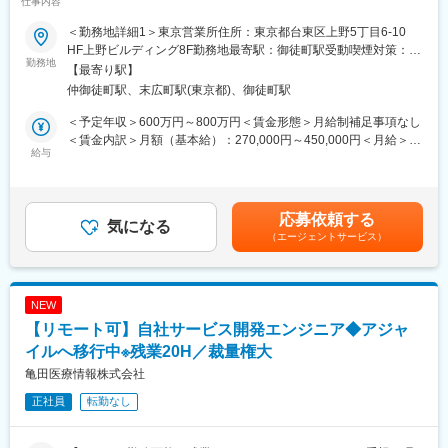
仕事内容
カンパニー】
・開発部門との改良・臨床導入連携
※営業担当には営業車が各自1台割り当てられ、原則は自宅から営
＜勤務地詳細1＞東京営業所住所：東京都台東区上野5丁目6-10
当社はライフサイエンス分野における検査機器製品、医療機器等
業先へ直行直帰のスタイルです。
HF上野ビルディング8F勤務地最寄駅：御徒町駅受動喫煙対策：屋
を展開しているグローバル企業です。今回は当社製品のセールス
勤務地
内全面禁煙＜勤務地詳細2＞全国各地住所：全国 ※ご希望の勤務地
【最寄り駅】
を担当いただける方を募集しています。
■休暇
で応相談（出張ベースでの勤務）受動喫煙対策：屋内全面禁煙変
仲御徒町駅、末広町駅(東京都)、御徒町駅
有休取得に関して、積極取得を掲げています。
更の範囲：会社の定める事業所（リモートワーク含む）
※ご経験、希望に応じて選考部署・エリアをご提案させていただき
長期休暇にも寛容であり、今年のGWは、30日・１日も休業日と
＜予定年収＞600万円～800万円＜賃金形態＞月給制補足事項なし
ます。
し、長期休暇を会社として設定されておりました。
＜賃金内訳＞月額（基本給）：270,000円～450,000円＜月給＞
ご希望を応募時に合わせてご連絡ください。
給与
270,000円～450,000円＜昇給有無＞有＜残業手当＞無＜給与補足
■組織体制：
＞※給与詳細は、経験・能力により決定します。※上記はインセン
■選考ポジション：
脊椎領域は全国を3名でカバーしています。
ティブ込みの金額です。※外勤日当は実績に応じて別途支給となり
これまでのご経験やご希望に合わせてご紹介いたします。
ます。賃金はあくまでも目安の金額であり、選考を通じて上下す
応募依頼する
≪配属部門一例≫
気になる
■同社の特色：
る可能性があります。月給(月額)は固定手当を含めた表記です。
（エージェントサービス）
・アドバンスド ペイシェント モニタリング（血行動態モニタリン
１、民間のシンクタンクの調査では、整形外科向けセラミックス
グ／クリティカルケア等）
人工骨販売金額では国内シェアトップクラス。
・MMS事業部（薬局DX推進（自動薬剤ピッキング装置））
２、入社と同時に有給休暇を比例付与。社員の産休育休取得率お
・サージュリー事業部（止血材など）
よび復職率は契約社員を含め100％。
NEW
・SM事業部（採血管を含む検査関連製品）
３、従業員からのアイデアや提案を賞賛。主体性のある方はやり
【リモート可】自社サービス開発エンジニア◆アジャ
・オンコロジー営業部
がいを感じられます。
イルへ移行中※残業20H／裁量権大
４、社内は社長、副社長問わず「さん」付けで呼び合う風通しの
■職務詳細
良い風土があり、これまでの新卒社員の定着率は9割超と勤務しや
亀田医療情報株式会社
※配属部署によりますが、基本的には病院、薬局などへの営業とな
すい風土が整っています。
正社員
転勤なし
ります。
５、開発・製造～販売まで全て自社にて一気通貫で行っていま
・担当施設・地区における製品の販売活動や代理店との協働
す。
・学会・地域セミナー等の企画・運営・サポート