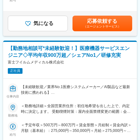
給与
350,000円＜昇給有無＞有＜残業手当＞有＜給与補足＞【年収
理・共有するシステム
例】・28歳/520万円(入社3年・経験6年、手当含)：月給32万円・
https://www.fujifilm.com/jp/ja/healthcare/healthcare-it/it-
30歳/650万円(入社6年・経験10年、手当含)：月給33万円・35
imaging/enterprise-pacs
歳/750万円(入社8年・経験11年、手当含)：月給37万円賃金はあく
応募依頼する
気になる
までも目安の金額であり、選考を通じて上下する可能性がありま
■業務概要
（エージェントサービス）
す。月給(月額)は固定手当を含めた表記です。
医療機器、医療画像処理機器、医療画像ネットワークシステムの
設置および医療機関への保守サポートを担当する業務です。主に
医用画像処理機器、医用画像ネットワークシステムの設置、立ち
【勤務地相談可*未経験歓迎！】医療機器サービスエン
上げ、定期点検、トラブルシューティングなどの技術サポートを
行います。
ジニア◇平均年収900万超／シェアNo1／研修充実
富士フイルムメディカル株式会社
■研修制度
入社後は、小田原にある研修センターにて、機械の解体・組み立
正社員
てなどの基礎技術を学び、先輩社員とのOJTを通じて、現場での
実務に慣れていただきます。上記のとおり実機を用いたトレーニ
【未経験歓迎／業界No.1医療システムメーカー／AI製品など最新
ングなどから必要なスキルを段階的に習得できますので、MEの方
技術に携われる】
でもキャッチアップいただける環境です！
仕事内容
医療現場を支える「サービスエンジニア」に挑戦したい方募集！
※その他年間研修カリキュラムがあり、成熟度に応じて参加可能
これまでのご経験を、医療機器の設置・保守に活かせます。
＜勤務地詳細＞全国営業所住所：初任地希望を出した上で、内定
PACS（医療用画像管理システム）やCT・MRIなどの高度な機器
■働き方魅力
時に決定します。 受動喫煙対策：屋内全面禁煙変更の範囲：会社
を扱い、病院の診断を支える重要な仕事です。最新のAI技術やネ
フレックス制度を導入しており、午前・午後の半休制度もあるた
勤務地
の定める事業所（リモートワーク含む）
ットワークシステムにも関わるため、ITスキルも身につきます。
め、柔軟な働き方が可能です。さらに、担当エリアが狭いため、
＜予定年収＞500万円～800万円＜賃金形態＞月給制＜賃金内訳＞
■PACSとは
各担当の負担を軽減し、バランスの取れたワークライフを実現で
月額（基本給）：275,000円～350,000円＜月給＞275,000円～
レントゲン、CT、MRIなどで撮影したデジタルデータを保存・管
きます。休日・夜間の問い合わせはコールセンター対応であり、
給与
350,000円＜昇給有無＞有＜残業手当＞有＜給与補足＞【年収
理・共有するシステム
メリハリをつけて働くことが可能です。（当番制あり）