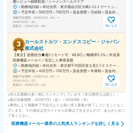
書レビュー経験歓迎／シーメンスヘルスケア
変更の範囲：会社の定める業務
＜勤務地詳細＞本社住所：東京都品川区大崎1-11-1 ゲートシティ大崎ウエストタワー勤務地最寄駅：JR線／大崎駅受動喫煙対策：屋内全面禁煙変更の範囲：会社の定める事業所（リモートワーク含む）
＜予定年収＞500万円～700万円＜賃金形態＞月給制＜賃金内訳＞月額（基本給）：250,000円～500,000円＜月給＞250,000円～500,000円＜昇給有無＞有＜残業手当＞有＜給与補足＞※給与詳細は経験・能力・前職給与等を踏まえて決定致します。■昇給：年1回（10月）■賞与：年2回（6月・12月）賃金はあくまでも目安の金額であり、選考を通じて上下する可能性があります。月給(月額)は固定手当を含めた表記です。
掲載予定期間：
2026/7/23（木）
〜
2026/10/21（水）
気になる
更新日：
2026/7/23（木）
カールストルツ・エンドスコピー・ジャパン
株式会社
【東京】総務担当◆週2リモート可・WLB◎／離職率5.1%／外資系
医療機器メーカー／安定した事業基盤
＜勤務地詳細＞本社住所：東京都千代田区富士見2-7-2 ステージビルディング8F勤務地最寄駅：JR総武線／飯田橋駅受動喫煙対策：屋内全面禁煙変更の範囲：会社の定める事業所（リモートワーク含む）
＜予定年収＞420万円～700万円＜賃金形態＞年俸制＜賃金内訳＞年額（基本給）：3,319,800円～5,440,000円固定残業手当/月：73,350円～130,000円（固定残業時間30時間0分/月）超過した時間外労働の残業手当は追加支給＜月額＞350,000円～583,333円（12分割）（一律手当を含む）＜昇給有無＞有＜残業手当＞有＜給与補足＞※経験・能力・前職での給与を考慮し､当社規定により決定します。■パフォーマンスボーナス（個人実績連動／年1回■昇給：有（人事評価・会社業績に基づく）賃金はあくまでも目安の金額であり、選考を通じて上下する可能性があります。月給(月額)は固定手当を含めた表記です。
掲載予定期間：
2026/7/13（月）
〜
2026/10/11（日）
気になる
更新日：
2026/7/13（月）
※求人応募数の多い順にランキングしています（非公開求人は除く）。
※集計対象期間：2026/7/31（金）～2026/8/6（木）
※事情により掲載終了予定日よりも前に求人募集が終了していることもご
ざいます。その場合は当サイトから応募はできませんので、あらかじめご
了承ください。
医療機器メーカー業界
の人気求人ランキングを詳しく見る