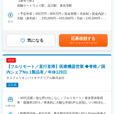
【最寄り駅】
全国の医療機関から収集される大規模医療データの基盤開発をお
が担う役割は今後ますます大きくなっていくと考えられます。
ト中心）住所：全国各地 受動喫煙対策：敷地内全面禁煙変更の範
高輪ゲートウェイ駅、品川駅、泉岳寺駅
任せします。AWS・GCP環境でのETL開発やデータ分析基盤、可
◇当社で働くことで、医用システムを通じて社会に貢献している
囲：会社の定める事業所（リモートワーク含む）
視化アプリケーション開発など、医療DXを支える新規事業の中核
という充実感や誇りを感じられることが魅力です。日々求められ
＜予定年収＞450万円～800万円＜賃金形態＞月給制＜賃金内訳＞
ポジションです。
る変化に対し、企業としても、個人としても成長していくことが
月額（基本給）：235,000円～433,000円＜月給＞235,000円～
給与
患者や医療従事者のためになることへ繋がっていくと当社では考
433,000円＜昇給有無＞有＜残業手当＞有＜給与補足＞※給与詳細
■募集部署からのメッセージ：
えています。
は、経験・スキル等を考慮の上、判断します。想定年収は25h分
当社は医用画像システムを中心にクラウドサービスを展開してい
の時間外手当を含んで計算しております。■昇給：年1回■賞与：
ます。
変更の範囲：会社の定める業務
年2回※基準額：約4.1ヶ月分/年（業績により変動あり）賃金はあ
応募依頼する
所属となる新規事業開発本部では、AIやPHRアプリ、データ利活
気になる
くまでも目安の金額であり、選考を通じて上下する可能性があり
（エージェントサービス）
用など多くの新規事業を担当しています。
ます。月給(月額)は固定手当を含めた表記です。
企業風土として風通しが良く、様々なアイデアを提案可能です。
日本や世界の医療に貢献する新しいサービスを一緒に作りません
か。
NEW
【フルリモート／直行直帰】医療機器営業 ◆脊椎／国
■働き方：
勤務形態は出社、リモートを柔軟に組み合わせて利用可能です。
内シェアNo.1製品有／年休129日
オスフェリオンバイオマテリアル株式会社
■当社の特徴：
正社員
◇東証プライム市場に上場する「テクマトリックス株式会社」医
療システム事業における中核子会社です。
◇当社では、主に医用画像診断支援システム（PACS）や放射線情
～40代活躍／急な呼び出しなし／フルリモート／産休育休取得
報管理システム（RIS）等の医用システムの開発から運営までを手
率・復職率100％／将来的に大幅な年収UPも目指しつつWLBも担
がけています。特に医用画像診断支援システム（PACS）は、医療
仕事内容
保できる環境～
現場に貢献するPSPの主力商品の1つとなっています。
◇また、医療現場に貢献したいという当社の思いは、日本国内だ
＜勤務地詳細＞本社住所：東京都渋谷区笹塚1-50-1 Daiwa笹塚タ