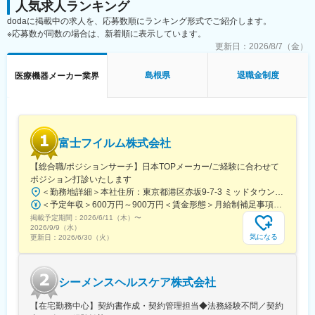
人気求人ランキング
の方は早くキャッチアップいただけます！
dodaに掲載中の求人を、応募数順にランキング形式でご紹介します。
※その他年間研修カリキュラムがあり、成熟度に応じて参加可能
※応募数が同数の場合は、新着順に表示しています。
更新日：
2026/8/7（金）
■働き方の魅力
フレックス制度を導入しており、午前・午後の半休制度もあるた
め、柔軟な働き方が可能です。さらに、担当エリアが狭いため、
島根県
退職金制度
医療機器メーカー業界
各エンジニアの負担を軽減し、バランスの取れたワークライフを
実現できます。
休日・夜間の問い合わせはコールセンター対応であり、メリハリ
をつけて働くことが可能です。（当番制あり）
富士フイルム株式会社
■待遇
平均年収907万円と医療機器メーカーでNo1の平均年収を誇り、住
【総合職/ポジションサーチ】日本TOPメーカー/ご経験に合わせて
宅手当・家族手当・借り上げ社宅等と手当がかなり充実しており
ポジション打診いたします
ます。
＜勤務地詳細＞本社住所：東京都港区赤坂9-7-3 ミッドタウン・ウェスト勤務地最寄駅：東京メトロ日比谷線／都営大江戸線／六本木駅受動喫煙対策：敷地内全面禁煙変更の範囲：会社の定める事業所（リモートワーク含む）
＜予定年収＞600万円～900万円＜賃金形態＞月給制補足事項なし＜賃金内訳＞月額（基本給）：300,000円～500,000円＜月給＞300,000円～500,000円＜昇給有無＞有＜残業手当＞有賃金はあくまでも目安の金額であり、選考を通じて上下する可能性があります。月給(月額)は固定手当を含めた表記です。
■キャリア
掲載予定期間：
2026/6/11（木）
〜
富士フイルムグループの育成制度「＋STORY」で成長をサポー
2026/9/9（水）
気になる
更新日：
2026/6/30（火）
ト。ジョブローテーションや研修でキャリアの幅を広げられま
す。
公式HP：https://fms-careers.fujifilm.com/environment/training/
■組織構成
シーメンスヘルスケア株式会社
国内に48拠点を有し、各拠点をチーム全体でサポートし合いなが
ら業務を進めます。
【在宅勤務中心】契約書作成・契約管理担当◆法務経験不問／契約