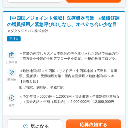
する可能性があります。月給(月額)は固定手当を含めた表記です。
単なる製品営業ではなく新しい手術方法などを医師に紹介するな
変更の範囲：会社の定める業務
ど、医療現場に入り込んだ提案が可能です。手術の立ち合いは、
基本1日1件で、手術時間は長くても3時間程度のものがほとんど
【中四国／ジョイント領域】医療機器営業 ※業績好調
です。
の増員採用／緊急呼び出しなし、オペ立ち合い少な目
医師から製品の開発提案を頂いた場合は、自社の開発部門と連
携・ディスカッションをするケースもあります。
メダクタジャパン株式会社
正社員
・手術立ち合い・器械出しサポート
・医師への製品説明・手技提案
・医局説明会の企画運営とプレゼン
～営業の伸びしろ大／日本医師の声を取り入れた製品で商品力◎
・顧客フォローと販売・契約業務
／前方最小侵襲の手術アプローチを提案、手技の教育プログラム
・開発部門との改良・臨床導入連携
仕事内容
も提供～
※営業担当には営業車が各自1台割り当てられ、原則は自宅から営
＜勤務地詳細1＞中四国エリア住所：中四国地域（広島県、香川
業先へ直行直帰のスタイルです。
▽概要
県、愛媛県） 受動喫煙対策：屋内全面禁煙＜勤務地詳細2＞本社
・同社はスイスに本社を置き、世界45か国で事業展開するジョイ
勤務地
住所：東京都千代田区麹町5-3-5 麹町中田ビル2階勤務地最寄駅：
■休暇
【最寄り駅】
ント・スパイン領域の医療機器メーカーです。
JR・東京メトロ線／四ツ谷駅受動喫煙対策：屋内全面禁煙変更の
有休取得に関して、積極取得を掲げています。
四ツ谷駅、麹町駅、半蔵門駅
・患者の肉体的負担が少ない、前方最小侵襲手術（AIMS）に強み
範囲：会社の定める事業所
長期休暇にも寛容であり、今年のGWは、30日・１日も休業日と
を持っています。製品のほか、医師に向けた手技の教育プログラ
＜予定年収＞500万円～1,200万円＜賃金形態＞年俸制特記事項な
し、長期休暇を会社として設定されておりました。
ムやAR技術を用いたサポートシステムも提供しており、既にグロ
し＜賃金内訳＞年額（基本給）：5,000,000円～12,000,000円＜
ーバルでTOP5シェアながら、過去10年で平均25%と非常に高い
給与
月額＞416,666円～1,000,000円（12分割）＜昇給有無＞有＜残業
■組織体制：
成長率で規模を拡大。
手当＞無＜給与補足＞上記はあくまでも目安の年収金額であり、
営業部門としては全国で約40名ほどが在籍。
・日本でも更に事業展開を進めていくため、積極的な増員採用を
選考を通じて上下する可能性があります。また、予定年収以外
各エリアごとに平均4名～5名のグループを編成し、全国で営業活
進めています。
に、ターゲットボーナスのインセンティブがあります。賃金はあ
動を行っています。
応募依頼する
気になる
くまでも目安の金額であり、選考を通じて上下する可能性があり