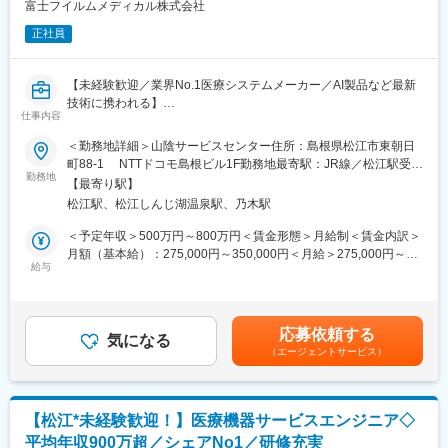
富士フイルムメディカル株式会社
■スケジュール例：月～金のある1日
正社員
A.M：機台、備品の発注業務、機器や消耗品の準備 → 患者様宅で
メンテナンス１件
P.M：機器納品＆説明1件、マスク調整対応1件
【未経験歓迎／業界No.1医療システムメーカー／AI製品など最新
夕方：引取り機器の積み下ろし、機器の返却、日報入力などの事
技術に携われる】
務処理
仕事内容
医療現場を支える「サービスエンジニア」に挑戦したい方募集！
1日2～3件ほど社用車で訪問します
これまでのご経験を、医療機器の設置・保守に活かせます。
＜勤務地詳細＞山陰サービスセンター住所：島根県松江市東朝日
※月に数回、代理店への訪問あり
PACS（医療用画像管理システム）やCT・MRIなどの高度な機器
町88-1 NTTドコモ島根ビル1F勤務地最寄駅：JR線／松江駅受動
を扱い、病院の診断を支える重要な仕事です。最新のAI技術やネ
勤務地
喫煙対策：屋内全面禁煙変更の範囲：会社の定める事業所（リモ
■未経験でも安心のサポート体制♪
【最寄り駅】
ットワークシステムにも関わるため、ITスキルも身につきます。
ートワーク含む）
◎入社後は先輩社員と一緒にOJTで学びます！
松江駅、松江しんじ湖温泉駅、乃木駅
■PACSとは
半年ほどで一人立ちできるよう、丁寧にサポートします♪
レントゲン、CT、MRIなどで撮影したデジタルデータを保存・管
＜予定年収＞500万円～800万円＜賃金形態＞月給制＜賃金内訳＞
理・共有するシステム
月額（基本給）：275,000円～350,000円＜月給＞275,000円～
★やりがいポイント★
https://www.fujifilm.com/jp/ja/healthcare/healthcare-it/it-
給与
350,000円＜昇給有無＞有＜残業手当＞有＜給与補足＞【年収
◎ 「ありがとう」が直接届くお仕事です♪
imaging/enterprise-pacs
例】・28歳/520万円(入社3年・経験6年、手当含)：月給32万円・
◎ 医療機関との連携で、地域医療に貢献できます！
■業務概要
30歳/650万円(入社6年・経験10年、手当含)：月給33万円・35
医療機器、医療画像処理機器、医療画像ネットワークシステムの
歳/750万円(入社8年・経験11年、手当含)：月給37万円賃金はあく
■キャリアステップも充実！
応募依頼する
設置および医療機関への保守サポートを担当する業務です。主に
気になる
までも目安の金額であり、選考を通じて上下する可能性がありま
・営業職へのキャリアチェンジも可能！
（エージェントサービス）
医用画像処理機器、医用画像ネットワークシステムの設置、立ち
す。月給(月額)は固定手当を含めた表記です。
・高圧ガス販売主任者免状の取得や、営業所の管理者としてのス
上げ、定期点検、トラブルシューティングなどの技術サポートを
テップアップも♪
行います。
■研修制度
■扱う機器について
【松江*未経験歓迎！】医療機器サービスエンジニア◇
入社後は、小田原の研修センターにて、機械の解体・組み立てな
・酸素濃縮装置、携帯用酸素ボンベ
平均年収900万超／シェアNo1／研修充実
どの基礎技術を学び、先輩社員とのOJTを通じて、現場での実務