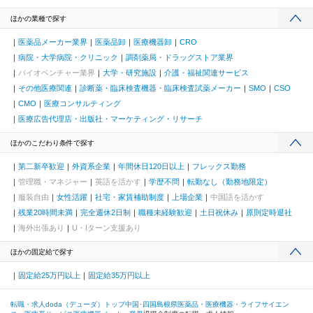
ほかの業種で探す
医薬品メーカー業界
医薬品卸
医療機器卸
CRO
病院・大学病院・クリニック
調剤薬局・ドラッグストア業界
バイオベンチャー業界
大学・研究施設
介護・福祉関連サービス
その他医療関連
診断薬・臨床検査機器・臨床検査試薬メーカー
SMO
CSO
CMO
医療コンサルティング
医療広告代理店・出版社・マーケティング・リサーチ
ほかのこだわり条件で探す
第二新卒歓迎
外資系企業
年間休日120日以上
フレックス勤務
管理職・マネジャー
英語を活かす
学歴不問
転勤なし（勤務地限定）
服装自由
女性活躍
社宅・家賃補助制度
上場企業
中国語を活かす
残業20時間未満
完全週休2日制
職種未経験歓迎
土日祝休み
原則定時退社
海外出張あり
U・Iターン支援あり
ほかの固定給で探す
固定給25万円以上
固定給35万円以上
転職・求人doda（デューダ）トップ
中国･四国
島根県
医薬品・医療機器・ライフサイエン