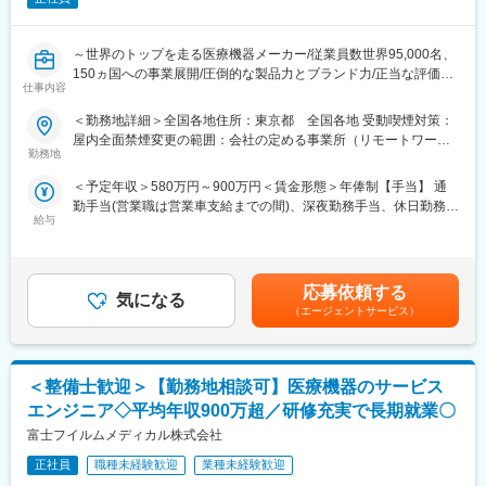
■ミッション：自社開発サービスの電子カルテをとりまく、医療機
関で必要な各サービスや製品と電子カルテをつないで、統合的・
～世界のトップを走る医療機器メーカー/従業員数世界95,000名、
総合的な医療情報サービスをお客様に届けること。
150ヵ国への事業展開/圧倒的な製品力とブランド力/正当な評価体
仕事内容
制/1秒に2人の患者さんの生活を毎時間、毎日、変え続けられると
■組織：東京麹町本社メンバー、大阪オフィスメンバーなど拠点を
いう社会貢献度～
＜勤務地詳細＞全国各地住所：東京都 全国各地 受動喫煙対策：
越えたメンバー構成です。
屋内全面禁煙変更の範囲：会社の定める事業所（リモートワーク
■企業の特徴／魅力：
勤務地
含む）
■業務イメージ：
当社は、業界内での圧倒的知名度を誇り、医療機器メーカーとし
Slack・GoogleWorkspace・Notionなどをコミュニケーションツ
＜予定年収＞580万円～900万円＜賃金形態＞年俸制【手当】 通
て最前線で業界をリードしています。当社は1949年の設立以来、
ールとして活用し随時情報を共有し開発を進めていただきます。
勤手当(営業職は営業車支給までの間)、深夜勤務手当、休日勤務手
医療技術の革新を続け、電池式体外型ペースメーカの開発やリー
給与
当＜賃金内訳＞年額（基本給）：5,000,000円～8,000,000円＜月
ドレスペースメーカ、手術支援ロボットなどを提供しています。
■夜間勤務：
額＞416,666円～666,666円（12分割）＜昇給有無＞有＜残業手当
育児費用補助制度など、働きやすい環境を整えています。市場シ
・定期メンテナンスなどで月に1-2回、30分から60分程度
＞無＜給与補足＞※記載年収はあくまで目安■営業職35歳、入社8
ェアの高い製品を扱い、社会貢献性の高い仕事に携わりたい方に
※ご入社後は経験やスキルに応じてお任せしていく予定（半年前後
年目の場合固定年収 600万円 インセンティブ 400万円賃金は
おすすめです。
応募依頼する
想定）
気になる
あくまでも目安の金額であり、選考を通じて上下する可能性があ
（エージェントサービス）
ります。月給(月額)は固定手当を含めた表記です。
■評価制度：
■開発環境：
社員の努力と成果を正当に評価するインセンティブ制度が充実し
・バックエンド・フロントエンド：C#
ています。
・IDE：Visual Studio VS Code
＜整備士歓迎＞【勤務地相談可】医療機器のサービス
100%達成の場合は3桁の支給が見込めます。
・課題管理など：JIRA、Bitbucket
エンジニア◇平均年収900万超／研修充実で長期就業〇
・コミュニケーションツール：Slack、Google Meet
■業務概要：
富士フイルムメディカル株式会社
医療機器の営業職として、医師や販売代理店と連携し、最適な治
変更の範囲：会社の定める業務
療方法の提案を行います。新製品の特徴や効果を説明し、データ
正社員
職種未経験歓迎
業種未経験歓迎
分析を駆使して戦略的にアプローチします。また、手術に立ち会