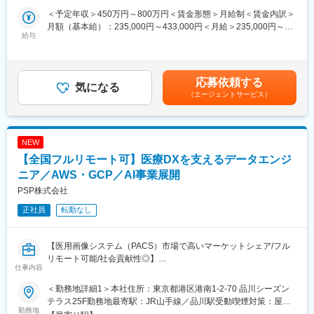
＜予定年収＞450万円～800万円＜賃金形態＞月給制＜賃金内訳＞
■職務詳細：
■担当に関して：
月額（基本給）：235,000円～433,000円＜月給＞235,000円～
・病院のオーダー情報をDICOM変換するシステムの開発
給与
大学病院などの基幹病院を担当いただきます。
433,000円＜昇給有無＞有＜残業手当＞有＜給与補足＞※給与詳細
・既存製品の保守対応及び機能改善
担当はエリアごとに異なりますが数件～数十件が多いです。
は、経験・スキル等を考慮の上、判断します。想定年収は25h分
の時間外手当を含んで計算しております。■昇給：年1回■賞与：
■組織体制：
■仕事の魅力：
年2回※基準額：約4.1ヶ月分/年（業績により変動あり）賃金はあ
応募依頼する
当社の技術本部第2開発部製品開発4課に配属されます。技術者同
気になる
治療部位や手順に合わせて多様な製品を展開する中で、患者さん
くまでも目安の金額であり、選考を通じて上下する可能性があり
（エージェントサービス）
士の連携を大切にし、チーム全体で製品の品質向上を目指してい
には治療効果とQOLの向上を、ドクターには手技において最大限
ます。月給(月額)は固定手当を含めた表記です。
ます。全国からリモートワークが可能な環境で、柔軟な働き方を
のパフォーマンスを発揮できる製品を提供することを目指してい
実現しています。経験豊富なメンバーと共に、医療業界に貢献で
ます。中でもMRは製品情報提供のみならず、販売した医療機器が
きるシステムの開発に取り組んでいただきます。
安全に使用されるために研修会を開催しり、使用にあたってのト
NEW
レーニングの機会を提供するなど重要な役割を担っているため、
【全国フルリモート可】医療DXを支えるデータエンジ
■当社の特徴：
やりがいを感じられます。
◇東証プライム市場に上場する「テクマトリックス株式会社」医
ニア／AWS・GCP／AI事業展開
療システム事業における中核子会社です。
PSP株式会社
◇当社では、主に医用画像診断支援システム（PACS）や放射線情
変更の範囲：会社の定める業務
正社員
転勤なし
報管理システム（RIS）等の医用システムの開発から運営までを手
がけています。特に医用画像診断支援システム（PACS）は、医療
現場に貢献するPSPの主力商品の1つとなっています。
【医用画像システム（PACS）市場で高いマーケットシェア/フル
◇また、医療現場に貢献したいという当社の思いは、日本国内だ
リモート可能/社会貢献性◎】
けに留まらず、既に、シンガポールとタイに駐在所を置き、現地
仕事内容
の病院にアプローチを始めています。医用システム業界はここ数
■業務概要：
年急成長を遂げています。
＜勤務地詳細1＞本社住所：東京都港区港南1-2-70 品川シーズン
当社が新規事業として取り組んでいるデータ利活用事業に関わる
◇現在では病院内での使用から病院間の地域連携（地域医療）
テラス25F勤務地最寄駅：JR山手線／品川駅受動喫煙対策：屋内
開発業務を担当頂きます。
勤務地
等、将来へ向けた新たな展開が始まっており、医用システム業界
喫煙可能場所あり＜勤務地詳細2＞全国（ご自宅からのフルリモー