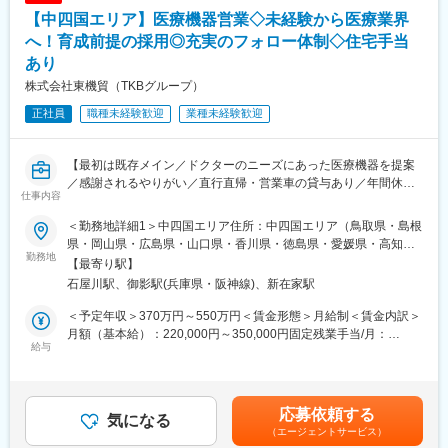
製品知識や業界知識、お客様対応の流れを学びながら徐々に担当
【中四国エリア】医療機器営業◇未経験から医療業界
顧客を引き継いでいきます。
独り立ち前には製品説明のロールプレイングなども実施してお
へ！育成前提の採用◎充実のフォロー体制◇住宅手当
り、最長半年程度かけて育成を行うため、医療業界未経験の方で
あり
も安心してチャレンジいただけます。
株式会社東機貿（TKBグループ）
実際に食品業界や人材業界など、異業界出身者も多数活躍してい
ます。
正社員
職種未経験歓迎
業種未経験歓迎
■担当製品：
薬を小分けにして包む「分包機」、薬品や分量が正しいかチェッ
【最初は既存メイン／ドクターのニーズにあった医療機器を提案
クをする「監査支援装置」、患者様へどんな薬を提供したかを一
／感謝されるやりがい／直行直帰・営業車の貸与あり／年間休日
仕事内容
括管理したり、薬の飲み合わせをチェックする「調剤支援システ
120日／日本の歴史あるグローバル企業】
ム」等の製品です。
＜勤務地詳細1＞中四国エリア住所：中四国エリア（鳥取県・島根
■職務詳細：
県・岡山県・広島県・山口県・香川県・徳島県・愛媛県・高知
■当社の魅力：
担当エリア病院へ訪問、ドクターや医療従事者がどんな医療機器
勤務地
県）を担当 ※ご希望や適性に応じて決定いたします。受動喫煙対
【最寄り駅】
調剤薬局は全国で約6.3万件あり、コンビニの数（約5.7万件）を
を必要としているかヒアリングします。ニーズを把握したら適切
策：屋内全面禁煙＜勤務地詳細2＞大阪営業所（兵庫）住所：兵庫
石屋川駅、御影駅(兵庫県・阪神線)、新在家駅
上回ります。調剤薬局の全店舗に必ず1台以上の分包機が導入され
な製品を提案し、導入して頂きます。提案先は最初は既存がメイ
県神戸市東灘区御影塚町1-9-11 勤務地最寄駅：阪神電鉄線／石矢
ております。また、全国7千件以上ある病院にも必ず分包機は導入
ンで、ゆくゆくは新規開拓もお任せいたします。外科製品の販売
川駅受動喫煙対策：屋内全面禁煙変更の範囲：会社の定める事業
＜予定年収＞370万円～550万円＜賃金形態＞月給制＜賃金内訳＞
されており、調剤機器業界は非常に規模の大きい業界となりま
においては手術に立ち会うこともあり、実際の臨床現場での製品
所
月額（基本給）：220,000円～350,000円固定残業手当/月：
す。
説明なども行います。
給与
40,000円（固定残業時間22時間0分/月～17時間0分/月）超過した
その中で当社は医療・薬科機器やシステムの設計から製造、販
※基本的に直行直帰型
時間外労働の残業手当は追加支給＜月給＞260,000円～390,000円
売、メンテナンスまでを行っています。今では調剤薬局関係者で
※会社貸与の営業車で各お客様先を訪問
（一律手当を含む）＜昇給有無＞有＜残業手当＞有＜給与補足＞■
当社を知らない方はおらず、調剤薬局でトップシェアクラスを誇
【変更の範囲：会社の定める業務】
経験・スキル考慮の上決定します。賃金はあくまでも目安の金額
応募依頼する
り、医療に貢献しております。
■入社後の研修について：
気になる
であり、選考を通じて上下する可能性があります。月給(月額)は固
（エージェントサービス）
また当社の強みは、社員一人一人の高い力量と、お客様への細や
導入研修・OJTを通じて仕事を学びます。入社後2～3カ月間は
定手当を含めた表記です。