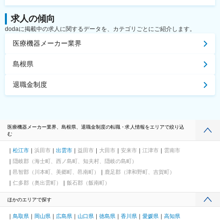
求人の傾向
dodaに掲載中の求人に関するデータを、カテゴリごとにご紹介します。
医療機器メーカー業界
島根県
退職金制度
医療機器メーカー業界、島根県、退職金制度の転職・求人情報をエリアで絞り込
む
松江市
浜田市
出雲市
益田市
大田市
安来市
江津市
雲南市
隠岐郡（海士町、西ノ島町、知夫村、隠岐の島町）
邑智郡（川本町、美郷町、邑南町）
鹿足郡（津和野町、吉賀町）
仁多郡（奥出雲町）
飯石郡（飯南町）
ほかのエリアで探す
鳥取県
岡山県
広島県
山口県
徳島県
香川県
愛媛県
高知県