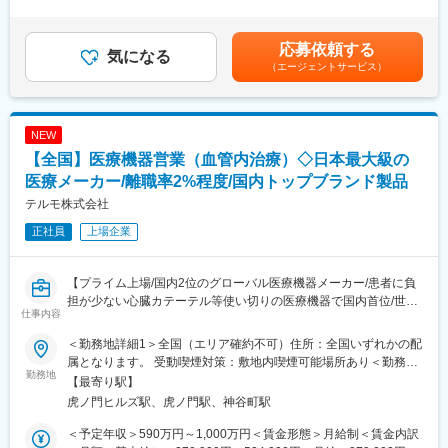
例】・28歳/520万円(入社3年・経験6年、手当含)：月給32万円・
https://www.fujifilm.com/jp/ja/healthcare/healthcare-it/it-
30歳/650万円(入社6年・経験10年、手当含)：月給33万円・35
imaging/enterprise-pacs
■待遇・手当
歳/750万円(入社8年・経験11年、手当含)：月給37万円賃金はあく
平均年収907万円と医療機器メーカーでNo1の平均年収を誇り、住
応募依頼する
気になる
までも目安の金額であり、選考を通じて上下する可能性がありま
■業務概要
宅手当・家族手当・借り上げ社宅等と手当がかなり充実しており
（エージェントサービス）
す。月給(月額)は固定手当を含めた表記です。
医療機器、医療画像処理機器、医療画像ネットワークシステムの
ます。
設置および医療機関への保守サポートを担当する業務です。主に
医用画像処理機器、医用画像ネットワークシステムの設置、立ち
■キャリア
NEW
上げ、定期点検、トラブルシューティングなどの技術サポートを
富士フイルムグループの育成制度「＋STORY」で成長をサポー
行います。
ト。ジョブローテーションや研修でキャリアの幅を広げられま
【全国】医療機器営業（血管内治療）◇日本最大級の
す。
医療メーカー/離職率2%程度/国内トップブランド製品
■研修制度
HP：https://fms-careers.fujifilm.com/environment/training/
テルモ株式会社
入社後は、小田原の研修センターにて、機械の解体・組み立てな
どの基礎技術を学び、先輩社員とのOJTを通じて、現場での実務
変更の範囲：会社の定める業務
正社員
上場企業
に慣れていただきます。上記のとおり実機を用いたトレーニング
などから必要なスキルを段階的に習得できますので、未経験の方
でもキャッチアップいただける環境です！
【プライム上場/国内2位のグローバル医療機器メーカー/患者に負
※その他年間研修カリキュラムがあり、成熟度に応じて参加可能
担が少ない心臓カテーテル等使い切りの医療機器で国内首位/世界
仕事内容
160カ国以上で展開】
■働き方魅力
＜勤務地詳細1＞全国（エリア確約不可）住所：全国いずれかの配
フレックス制度を導入しており、午前・午後の半休制度もあるた
■メインミッション：
属となります。 受動喫煙対策：敷地内喫煙可能場所あり＜勤務地
め、柔軟な働き方が可能です。さらに、担当エリアが狭いため、
担当エリアの病院（主に医師）に対し、当社のインターベンショ
勤務地
詳細2＞虎ノ門ヒルズステーションタワー住所：東京都港区虎ノ門
【最寄り駅】
各担当の負担を軽減し、バランスの取れたワークライフを実現で
ナルシステムズ事業（血管内治療）にて扱っている製品を提案し
２丁目６－１ 虎ノ門ヒルズ ステーションタワー 受動喫煙対策：
虎ノ門ヒルズ駅、虎ノ門駅、神谷町駅
きます。休日・夜間の問い合わせはコールセンター対応であり、
ていただきます。
敷地内喫煙可能場所あり変更の範囲：会社の定める事業所（リモ
メリハリをつけて働くことが可能です。（当番制あり）
製品の販売、サービスの提供を通じて医療現場の改題を解決する
ートワーク含む）
＜予定年収＞590万円～1,000万円＜賃金形態＞月給制＜賃金内訳
ことで医療に貢献し、テルモブランドを育成することがミッショ