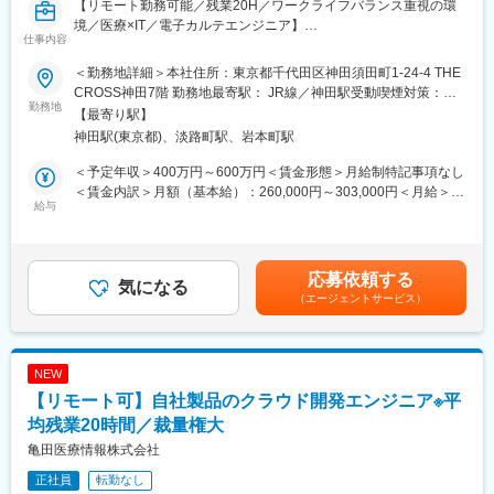
【リモート勤務可能／残業20H／ワークライフバランス重視の環
・医療従事者へのトレーニングなど
変更の範囲：会社の定める業務
境／医療×IT／電子カルテエンジニア】
仕事内容
■業務概要：
■同社の魅力
＜勤務地詳細＞本社住所：東京都千代田区神田須田町1-24-4 THE
当社メインプロダクトである電子カルテシステムのクラウド版の
・当社の診断機器は適切な治療をする上で非常に重要で、高いシ
CROSS神田7階 勤務地最寄駅： JR線／神田駅受動喫煙対策：屋
提供がスタートし、クリニックや病院などの医療施設に導入が進
勤務地
ェアも持っているなど、医療現場のお客様から高く評価されてい
内全面禁煙変更の範囲：会社の定める事業所（リモートワーク含
【最寄り駅】
んでいます。本ポジションでは自社電子カルテシステムの開発エ
ます。検査だけに留まらず、臨床医へのフィードバックまで一貫
む）
神田駅(東京都)、淡路町駅、岩本町駅
ンジニアを募集しています。
して携わることができるのも大きなやりがいです。また、目標達
成率だけでなく、会社として定めている注力製品に対してのイン
＜予定年収＞400万円～600万円＜賃金形態＞月給制特記事項なし
■業務詳細：
センティブなどもあります。
＜賃金内訳＞月額（基本給）：260,000円～303,000円＜月給＞
オンプレ環境で提供しているWEB型電子カルテシステムの開発を
給与
260,000円～303,000円＜昇給有無＞有＜残業手当＞有＜給与補足
担っていただき、その中で医療業界の知識を取得していただきま
・バックアップ体制：製品担当のマーケや学術チームもいるの
＞前職考慮して決定致します。また、上記年収には年間賞与（3か
す。中長期的にはクラウドカルテ「blanc（ブラン）」の開発や、
で、一緒に同行してサポートなども可能です。商談内容やステー
月）、残業代（想定残業時間：20時間）を含みます。※モデル年
Azureを始めクラウド基盤を活用するSaaS・WebAPIの開発に携
クホルダーを意識して社内のリソースを活用しながら進めていく
収32歳：500万円43歳：680万円（管理職）賃金はあくまでも目
応募依頼する
わっていただきます。
気になる
ことが可能です。
安の金額であり、選考を通じて上下する可能性があります。月給
（エージェントサービス）
(月額)は固定手当を含めた表記です。
■開発環境：
・現在、世界50ヵ国で医療サービスを提供し、全世界の社員数は
・バックエンド：Java
6万5千人となっています。国外だけでなく、日本の福島にも生産
・IDE：Visual Studio VS Code
工場を有しており、安定供給を図りつつ、日本の医療現場に貢献
NEW
・課題管理など：JIRA、Bitbucket
しています。
【リモート可】自社製品のクラウド開発エンジニア※平
・コミュニケーションツール：Slack、Google Meet
均残業20時間／裁量権大
変更の範囲：会社の定める業務
■働き方：
亀田医療情報株式会社
本ポジションはリモート（在宅勤務）で就業可能です。ご自宅で
正社員
転勤なし
の業務が可能ですので全国どこに居住されても問題ありません。※