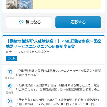
港南1-8-15 Wビル14F受動喫煙対策：敷地内全面禁煙
▽入社後のイメージ
ご経験にもよりますが、基本的には座学研修を1週間実施したあ
と、営業同行やオペの見学を行いながら半年～1年ほどかけて教育
していきます。
気になる
応募する
▽働き方
製品特性上、緊急の呼び出しが基本的に発生せず、手術の立ち会
い頻度も少ないため、安定的に働くことができます。年間休日も
124日、退職金制度など福利厚生も充実しており、長期的に就業
【勤務地相談可*未経験歓迎！】＜ME経験者多数＞医療
できる環境です。
機器サービスエンジニア◇研修制度充実
変更の範囲：本文参照
富士フイルムメディカル株式会社
正社員
【ME経験歓迎／業界No.1医療システムメーカー／AI製品など最新
技術に携われる】
仕事内容
医療現場を支えるサービスエンジニアに挑戦したい方募集！これ
までのご経験を、医療機器の設置・保守に活かせます。PACS（医
＜勤務地詳細＞全国営業所住所：初任地希望を出した上で、内定
療用画像管理システム）やCT・MRIなどの高度な機器を扱い、病
時に決定します。 受動喫煙対策：屋内全面禁煙変更の範囲：会社
院の診断を支える重要な仕事です。最新のAI技術やネットワーク
勤務地
の定める事業所（リモートワーク含む）
システムにも関わるため、ITスキルも身につきます。
＜予定年収＞500万円～800万円＜賃金形態＞月給制＜賃金内訳＞
■PACSとは
月額（基本給）：275,000円～350,000円＜月給＞275,000円～
レントゲン、CT、MRIなどで撮影したデジタルデータを保存・管