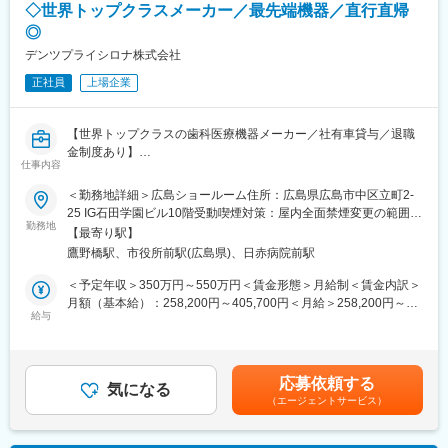
直行直帰での勤務となるため、自由にスケジュールを組める環境
◇世界トップクラスメーカー／最先端機器／直行直帰
です。
◎
＜製品情報＞
デンツプライシロナ株式会社
・人工関節（ヒップ・ニー領域）
台湾で製造される精密な人工関節は、アジア人の骨格にフィット
正社員
上場企業
する設計で高い評価を得ています。欧米人向けの製品が多い中、
アジア人に特化した製品として医師や患者から喜ばれています。
【世界トップクラスの歯科医療機器メーカー／社有車貸与／退職
■組織構成
金制度あり】
18名の営業社員が活躍。外資系ながらわからないことは気軽に聞
仕事内容
ける環境です。
■業務内容
＜勤務地詳細＞広島ショールーム住所：広島県広島市中区立町2-
主に中国・四国エリアのお客様に対し、当社で展開しているセレ
25 IG石田学園ビル10階受動喫煙対策：屋内全面禁煙変更の範囲：
■働き方
ック製品の活用方法に関するアドバイスや使用方法のトレーニン
勤務地
会社の定める事業所（リモートワーク含む）
【最寄り駅】
・残業の有無を含めて、全てご自身の裁量で調整いただけます。
グなどを通して、お客様をサポートするポジションとなります。
残業実態は平均1日1Hほどです。
鷹野橋駅、市役所前駅(広島県)、日赤病院前駅
※広島営業所を拠点として中国・四国エリアのお客様を担当いただ
・緊急手術は基本的にないため、土日夜間などの緊急の呼び出し
きます。
＜予定年収＞350万円～550万円＜賃金形態＞月給制＜賃金内訳＞
は基本ございません。
月額（基本給）：258,200円～405,700円＜月給＞258,200円～
＜具体的に＞
給与
405,700円＜昇給有無＞有＜残業手当＞有＜給与補足＞※給与は経
■研修について
・顧客を対象とした当社製品であるセレックの購入前および導入
験・能力に応じ選考の過程を通じて決定します。ご経験やスキ
入社後3週間程度は横浜本社での座学研修を行い、まず製品につい
後の研修・使用方法トレーニングをサポート
ル、前職での給与などに応じて、実際の提示金額が上下する可能
て学んでいただき、その後経験豊富な営業担当がOJTでサポート
・セレックの設置についてサポート
性があります。賃金はあくまでも目安の金額であり、選考を通じ
いたします。
応募依頼する
・展示会/セミナーの実施
気になる
て上下する可能性があります。月給(月額)は固定手当を含めた表記
（エージェントサービス）
・導入顧客へセレック以外の製品についての案内促進
です。
■会社情報
※売上数値目標はありません
当社は2019年6月12日にカリフォルニアで開催された第21回