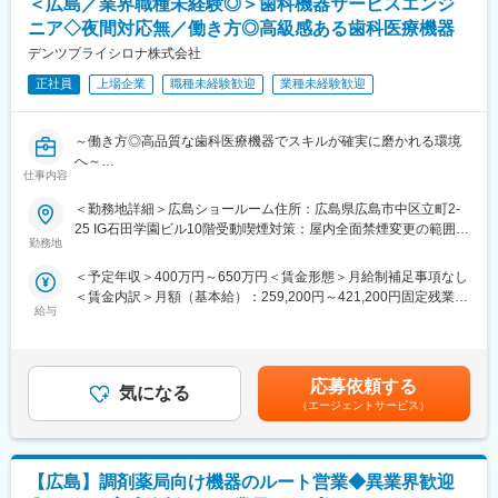
＜広島／業界職種未経験◎＞歯科機器サービスエンジ
＜具体的な業務内容＞
・担当する製品の提案、技術サポート（手術の立会いあり）
ニア◇夜間対応無／働き方◎高級感ある歯科医療機器
・最新の医療関連情報の提供、医療機関へのサポート（勉強・セ
デンツプライシロナ株式会社
ミナーの主催など）
・販売代理店へのサポート
正社員
上場企業
職種未経験歓迎
業種未経験歓迎
・各種学会への参加
・担当施設の患者集患の提案、実行
～働き方◎高品質な歯科医療機器でスキルが確実に磨かれる環境
※担当病院数は10～15施設ほどです。
へ～
※緊急の呼び出し等は発生いたしません。
仕事内容
■業務内容：
中四国エリアの歯科院内での歯科治療機械の保守・点検・修理業
■担当製品
＜勤務地詳細＞広島ショールーム住所：広島県広島市中区立町2-
務担当の募集です。
サージェリー事業本部で展開している外科の製品群で「手術用縫
25 IG石田学園ビル10階受動喫煙対策：屋内全面禁煙変更の範囲：
＜具体的な業務＞
合糸」「手術用器機」「止血剤」の大きく3つ分けれております。
勤務地
会社の定める事業所
・歯科クリニックへ訪問し、装置の点検や修理対応、製品の導入
入社後はいずれかの製品群を担当いただきます。豊富なラインナ
＜予定年収＞400万円～650万円＜賃金形態＞月給制補足事項なし
・お客様への説明、見積提示、価格交渉
ップを揃えており、顧客のニーズに合わせた最適なソリューショ
＜賃金内訳＞月額（基本給）：259,200円～421,200円固定残業手
※社用車を1台貸与しますので、ご自身で運転をして歯科クリニッ
ン提案が可能です。
給与
当/月：40,500円～65,813円（固定残業時間20時間0分/月）超過し
クへ訪問となります。基本直行直帰で、1日平均4件回っていただ
た時間外労働の残業手当は追加支給＜月給＞299,700円～487,013
きます（診療前・お昼・診療後等）。
■研修・教育制度
円（一律手当を含む）＜昇給有無＞有＜残業手当＞有＜給与補足
入社後は会社、製品に関して知識を深めていただくため3か月の研
＞※給与詳細は経験・能力・スキルに応じ、選考の過程を通じて決
＜取扱製品＞
修を行っています。座学だけでなく、実際に担当する製品の操作
応募依頼する
気になる
定します。※上記年収は、インセンティブ賞与を含んだ想定金額で
高い精度とデザイン性を兼ね備えた歯科用機器を取り扱います。
を頂くなど基礎的な知識を身につけてからの現場配属になりま
（エージェントサービス）
す。※上記年収は、40,500円～（月20時間残業相当）を含みま
医療従事者から高く評価されている製品群です。
す。現場配属後も上長や先輩社員との営業動向や勉強会、年次や
す。賃金はあくまでも目安の金額であり、選考を通じて上下する
https://www.dentsplysirona.com/ja-jp
階層別の研修プログラムを用意しているため、継続的に知識習得
可能性があります。月給(月額)は固定手当を含めた表記です。
をする環境が整っております。
【広島】調剤薬局向け機器のルート営業◆異業界歓迎
＜過去入社者のご経歴＞
※初期研修期間中は会社で手配するビジネスホテルに宿泊していた