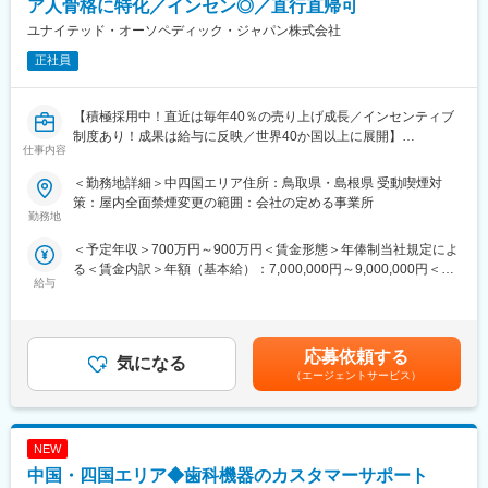
ア人骨格に特化／インセン◎／直行直帰可
どの基礎技術を学び、先輩社員とのOJTを通じて、現場での実務
に慣れていただきます。上記のとおり実機を用いたトレーニング
ユナイテッド・オーソペディック・ジャパン株式会社
などから必要なスキルを段階的に習得できますので、未経験の方
正社員
でもキャッチアップいただける環境です！
※その他年間研修カリキュラムがあり、成熟度に応じて参加可能
■働き方魅力
【積極採用中！直近は毎年40％の売り上げ成長／インセンティブ
フレックス制度を導入しており、午前・午後の半休制度もあるた
制度あり！成果は給与に反映／世界40か国以上に展開】
め、柔軟な働き方が可能です。さらに、担当エリアが狭いため、
仕事内容
各担当の負担を軽減し、バランスの取れたワークライフを実現で
■業務内容
＜勤務地詳細＞中四国エリア住所：鳥取県・島根県 受動喫煙対
きます。休日・夜間の問い合わせはコールセンター対応であり、
人工関節（ヒップ・ニー領域）の医療機関向け営業を担当してい
策：屋内全面禁煙変更の範囲：会社の定める事業所
メリハリをつけて働くことが可能です。（当番制あり）
ただきます。ご自宅から近いエリアをカバーしていただきます。
勤務地
■待遇・手当
新規開拓では、病院を訪問し、医師に製品の紹介を行います。新
平均年収907万円と医療機器メーカーでNo1の平均年収を誇り、住
＜予定年収＞700万円～900万円＜賃金形態＞年俸制当社規定によ
規開拓後、一度使用していただくとリピート率が高いです。新規
宅手当・家族手当・借り上げ社宅等と手当がかなり充実しており
る＜賃金内訳＞年額（基本給）：7,000,000円～9,000,000円＜月
開拓は製品の使用時には、手術に立ち会い、製品の特性について
ます。
給与
額＞583,333円～750,000円（12分割）＜昇給有無＞有＜残業手当
医師にサポートを行います。
■キャリア
＞無＜給与補足＞■昇給：年1回■インセンティブボーナス：年1回
ドクターと長期的な関係構築が必要となるため、簡単な営業活動
富士フイルムグループの育成制度「＋STORY」で成長をサポー
（個人業績、会社業績に応じ支給）賃金はあくまでも目安の金額
ではありませんが、患者さんが日常生活を安心して送れるように
ト。ジョブローテーションや研修でキャリアの幅を広げられま
であり、選考を通じて上下する可能性があります。月給(月額)は固
なるやりがいは、医療業界ならではの醍醐味です。また、予算を
応募依頼する
す。
気になる
定手当を含めた表記です。
達成できた際のインセンティブ制度も充実しているため、自身の
（エージェントサービス）
HP：https://fms-careers.fujifilm.com/environment/training/
成長を数字で感じることが可能です。
変更の範囲：会社の定める業務
＜一日のスケジュール＞
NEW
午前：医療機器の販売代理店を訪問し情報収集⇒病院訪問1件
午後：病院訪問2件⇒手術立ち合い
中国・四国エリア◆歯科機器のカスタマーサポート