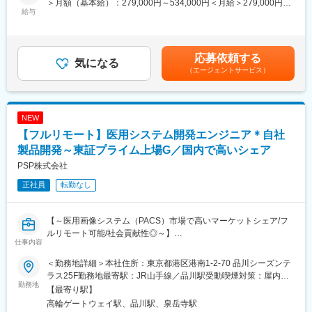
＞月額（基本給）：279,000円～534,000円＜月給＞279,000円～
■待遇・手当
ンです。
給与
534,000円＜昇給有無＞有＜残業手当＞有＜給与補足＞※経験、能
平均年収907万円と医療機器メーカーでNo1の平均年収を誇り、住
力等を考慮し同社規定により決定■営業日当あり■賞与あり（年2
宅手当・家族手当・借り上げ社宅等と手当がかなり充実しており
■業務内容：
回）■昇給・昇格あり（年1回）■職位：一般職～主任クラス賃金
ます。
・担当製品の販売活動、各種販促イベントの企画運営
はあくまでも目安の金額であり、選考を通じて上下する可能性が
応募依頼する
・製品適正使用のための技術サポート（手術の立会いあり）
気になる
あります。月給(月額)は固定手当を含めた表記です。
■キャリア
（エージェントサービス）
・製品適正使用に必要となる文献・資料・製品関連情報の提供
富士フイルムグループの育成制度「＋STORY」で成長をサポー
・販売代理店へのサポート（製品情報の提供・勉強会の主催な
ト。ジョブローテーションや研修でキャリアの幅を広げられま
ど）
す。
・各種学会への参加（年数回程度で土日出社があります。）
NEW
HP：https://fms-careers.fujifilm.com/environment/training/
【フルリモート】医用システム開発エンジニア＊自社
■担当製品：
変更の範囲：会社の定める業務
心臓や下肢の血管の病気に対し、カテーテルを用いて治療する
製品開発～東証プライム上場G／国内で高いシェア
「バスキュラーインターベンション（血管内カテーテル治療）」
PSP株式会社
や、血管内の状態を診るための「イメージング（画像診断）」、
正社員
転勤なし
肝臓がんの化学療法「インターベンショナルオンコロジー」に関
する製品を展開しています。治療効果の向上と、デバイスを扱う
医師が求める操作性や品質を追求するとともに、患者さんの身体
【～医用画像システム（PACS）市場で高いマーケットシェア/フ
にやさしい治療（低侵襲治療）の発展に貢献しています。
ルリモート可能/社会貢献性◎～】
＜製品詳細＞
仕事内容
■業務概要：
https://www.terumo.co.jp/business/tis
当社が開発している医用システムにおいて、病院のオーダー情報
＜勤務地詳細＞本社住所：東京都港区港南1-2-70 品川シーズンテ
を取得し、DICOM変換して検査装置に情報提供する製品（サーバ
■配属エリア：
ラス25F勤務地最寄駅：JR山手線／品川駅受動喫煙対策：屋内喫
ーサイド）の開発・保守を担当していただきます。全国どこから
勤務地
国内支店のいずれかの配属となります。それぞれ在籍拠点をベー
煙可能場所あり変更の範囲：会社の定める事業所（リモートワー
【最寄り駅】
でもフルリモートワークが可能で、医療従事者の負荷を軽減し、
スにチームでエリアを担当しています。業務を通じた「感動」と
ク含む）
高輪ゲートウェイ駅、品川駅、泉岳寺駅
より多くの患者さんを診るサポートを一緒に行いましょう。
「成長」を大事にする職場でチーム活動を重視した風土です。