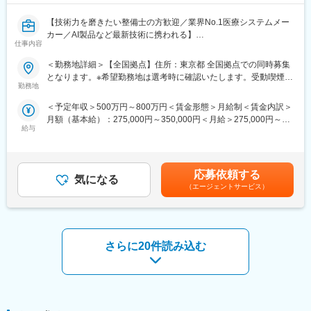
い、技術的なサポートも担当し、患者様の健康に貢献します。
【技術力を磨きたい整備士の方歓迎／業界No.1医療システムメー
カー／AI製品など最新技術に携われる】
■職務詳細：
仕事内容
医療現場を支える「サービスエンジニア」に挑戦したい整備士の
・医師への新製品提案／レクチャー
方募集！整備士としての経験を、医療機器の設置・保守に活かせ
・販売代理店との協力／教育
＜勤務地詳細＞【全国拠点】住所：東京都 全国拠点での同時募集
ます。PACSやCT・MRIなどの高度な機器を扱い、病院の診断を
・手術立ち会い／技術サポート
となります。※希望勤務地は選考時に確認いたします。受動喫煙対
支える重要な仕事です。最新のAI技術やネットワークシステムに
・データ分析に基づく戦略的アプローチ
勤務地
策：屋内全面禁煙変更の範囲：会社の定める事業所（リモートワ
も関わるため、ITスキルも身につきます。
ーク含む）
＜予定年収＞500万円～800万円＜賃金形態＞月給制＜賃金内訳＞
■研修／フォロー体制：
月額（基本給）：275,000円～350,000円＜月給＞275,000円～
■PACSとは
入社後、早期立ち上がりが可能な研修・OJT制度を完備。座学研
給与
350,000円＜昇給有無＞有＜残業手当＞有＜給与補足＞【年収
レントゲン、CT、MRIなどで撮影したデジタルデータを保存・管
修と先輩社員との同行で、着実に力をつけることができます。戦
例】・28歳/520万円(入社3年・経験6年、手当含)：月給32万円・
理・共有するシステム
略的な営業活動を通じて、医師との折衝やデータ分析のスキルも
30歳/650万円(入社6年・経験10年、手当含)：月給33万円・35
https://www.fujifilm.com/jp/ja/healthcare/healthcare-it/it-
磨かれます。
歳/750万円(入社8年・経験11年、手当含)：月給37万円賃金はあく
imaging/enterprise-pacs
応募依頼する
気になる
までも目安の金額であり、選考を通じて上下する可能性がありま
■選考ポジション：
（エージェントサービス）
す。月給(月額)は固定手当を含めた表記です。
■仕事内容
これまでのご経験やご希望に合わせてご紹介いたします。
医療機器や画像ネットワークシステムの設置、立ち上げ、定期点
≪配属部門一例≫
検、トラブル対応など。医療現場の「安全とスピード」を守るプ
・Cardiac Rhythm Management
ロフェッショナルです。
・Cardiac Ablation Solutions
さらに20件読み込む
・Structural Heart
■研修制度
・SPINE
入社後は、小田原にある研修センターにて、機械の解体・組み立
・Neuro Vascular
てなどの基礎技術を学び、先輩社員とのOJTを通じて、現場での
・Neuro Modulation 等
実務に慣れていただきます。上記のとおり実機を用いたトレーニ
ングなどから必要なスキルを段階的に習得できますので、整備士
変更の範囲：会社の定める業務