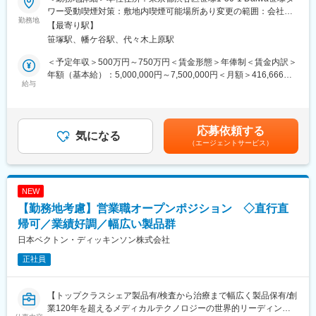
★フルリモートで自宅から顧客先へ直行直帰の営業スタイル、全
けに留まらず、既に、シンガポールとタイに駐在所を置き、現地
ワー受動喫煙対策：敷地内喫煙可能場所あり変更の範囲：会社の
国どこでも勤務可能！
勤務地
の病院にアプローチを始めています。医用システム業界はここ数
定める事業所（リモートワーク含む）
【最寄り駅】
★予定手術が大半のため緊急呼び出しはなし！
年急成長を遂げています。
笹塚駅、幡ケ谷駅、代々木上原駅
★WLBを改善したくて入社している社員多数！
◇現在では病院内での使用から病院間の地域連携（地域医療）
★年休129日×土日祝休み／産休育休取得率・復職率100％で働き
等、将来へ向けた新たな展開が始まっており、医用システム業界
＜予定年収＞500万円～750万円＜賃金形態＞年俸制＜賃金内訳＞
方◎
が担う役割は今後ますます大きくなっていくと考えられます。
年額（基本給）：5,000,000円～7,500,000円＜月額＞416,666円
★セラミックス人工骨の国内シェアNo.1企業！
給与
◇当社で働くことで、医用システムを通じて社会に貢献している
～625,000円（12分割）＜昇給有無＞有＜残業手当＞無＜給与補
という充実感や誇りを感じられることが魅力です。日々求められ
足＞※その方の経験・能力に応じて決定します。■残業手当：無
■業務概要
る変化に対し、企業としても、個人としても成長していくことが
（事業場外みなし労働制適用）■別途インセンティブ有り（予定年
整形外科向けの人工骨等を研究開発・製造する当社にて、脊椎領
患者や医療従事者のためになることへ繋がっていくと当社では考
収額に含まず）：年2回。半期ごとに予算の達成に応じて支給。
応募依頼する
域（椎弓形成術に用いられる固定材）の営業活動、マーケティン
気になる
えています。
（0～100万円/半期）賃金はあくまでも目安の金額であり、選考を
（エージェントサービス）
グ業務のサポートをお任せいたします。
通じて上下する可能性があります。月給(月額)は固定手当を含めた
変更の範囲：会社の定める業務
表記です。
■業務詳細
単なる製品営業ではなく新しい手術方法などを医師に紹介するな
NEW
ど、医療現場に入り込んだ提案が可能です。手術の立ち合いは、
【勤務地考慮】営業職オープンポジション ◇直行直
平均週3件ほど、立会い時間は1件あたり、２～3.5時間程度です。
医師から製品の開発提案を頂いた場合は、自社の開発部門と連
帰可／業績好調／幅広い製品群
携・ディスカッションをするケースもあります。他部門の営業に
日本ベクトン・ディッキンソン株式会社
同行し医師に情報提供を行うこともあります。
正社員
・手術立ち合い・器械出しサポート
・医師への製品説明・手技提案
【トップクラスシェア製品有/検査から治療まで幅広く製品保有/創
・医局説明会の企画運営とプレゼン
業120年を超えるメディカルテクノロジーの世界的リーディング
・顧客フォローと販売・契約業務