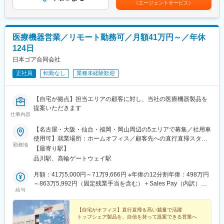
（エージェントサービス）
▽求人のポイント
ます。月給(月額)は固定手当を含めた表記です。
■同社の特色：
★拡大フェーズで様々なチャンス
１、民間のシンクタンクの調査では、整形外科向けセラミックス
拡大期のため、新規開拓による評価の機会、部門や拠点拡大によ
人工骨販売金額では国内シェアトップクラス。
る昇進の機会など、営業における白地・伸びしろが大きくキャリ
２、入社と同時に有給休暇を比例付与。社員の産休育休取得率お
医療機器営業／リモート勤務可／月額41万円～／年休
アアップのチャンスが多くあります。
よび復職率は契約社員を含め100％。
124日
★高い定着率と社風
３、従業員からのアイデアや提案を賞賛。主体性のある方はやり
異なるエリア同士でも連携するなどチームワークのある社風で、
日本ゴア合同会社
がいを感じられます。
退職者が少なく、若手だけでなく40代以上のベテラン社員も多い
４、社内は社長、副社長問わず「さん」付けで呼び合う風通しの
正社員
転勤なし
業種未経験歓迎
のが特徴です。グローバル・日本法人ともにボトムアップの文化
良い風土があり、これまでの新卒社員の定着率は9割超と勤務しや
があり、日本のマーケットやKOLの声に即した製品提供を行って
すい風土が整っています。
いるため、自信をもった営業活動が可能です。
５、開発・製造～販売まで全て自社にて一気通貫で行っていま
【自宅が拠点】担当エリアの顧客に対し、当社の医療機器製品を
す。
提案いただきます
▽業務内容
仕事内容
国公立および主要私立病院の整形外科等のドクターに対し、ご自
変更の範囲：会社の定める業務
【名古屋・大阪・仙台・福岡・岡山周辺の5エリアで募集／社用車
宅からの直行直帰でジョイント機器の営業活動を行って頂きま
使用可】就業場所：ホームオフィス／顧客先への直行直帰スタイ
す。営業のスタイルは深耕営業で、医師との関係構築によるアカ
勤務地
ル(1)名古屋エリア愛知県、岐阜県、福井県、三重県(2)大阪エリア
デミカルな営業スタイルを重要視しています。
【最寄り駅】
滋賀県、京都府、大阪府、兵庫県、奈良県、和歌山県(3)仙台エリ
（1）製品PR活動
品川駅、高輪ゲートウェイ駅
ア宮城県、青森県、秋田県、山形県、岩手県、福島県※上記東北6
（2）製品に関連する情報提供（手術手技、臨床データ、医学情報
件をチームで担当(4)福岡エリア福岡県、大分県、佐賀県、熊本
月額：41万5,000円～71万9,666円 ※年俸の12分割年俸：498万円
等）
県、長崎県、宮崎県、鹿児島県、沖縄県(5)岡山エリア鳥取県、島
～863万5,992円（固定残業手当を含む）＋Sales Pay（内訳）年
（3）ドクター・ナースへの勉強会（独自の教育施設等を使用）
給与
根県、岡山県、広島県、山口県※今後は東京エリアでの募集も予定
額（基本給）：450万円～800万円固定残業手当：月4万円～5万
※手術の立ち会いは原則別ポジションで実施します。初オペの場合
です。◎社用車での訪問が可能です◎訪問のない日は在宅勤務と
3,000円（12時間分）※超過した時間外労働の残業手当は追加支給
など、顧客の要請に応じて同席するケースはありますが頻度は少
なります◎研修、社内の打ち合わせ、イベント等で出社が発生す
◎Sales Pay：年額（基本給）の10％支給あり
【自宅がオフィス】直行直帰＆高い裁量で活躍
な目です。
トップシェア製品を、自信を持って提案できる営業へ
る可能性がございます◎転勤は基本ありません本社：東京都港区