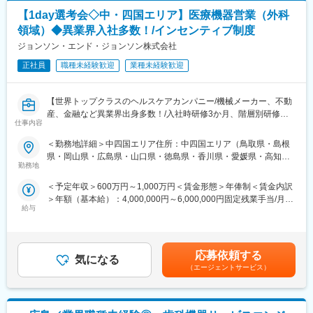
AnnualMedicalDesignExcellenceAward(MDEA)でブロンズ賞を受
◇弊社取扱製品：セレック（歯科用CAD/CAMシステム）
【1day選考会◇中・四国エリア】医療機器営業（外科
賞しました。また、「ImplantandTissue-ReplacementProduct」
今最も歯科業界で注目を集めるデジタル機器となり、セラミック
部門でも優れた評価を得ています。2004年には台湾証券取引所に
領域）◆異業界入社多数！/インセンティブ制度
治療を即日で提供できる機器です。
上場し、成長を続けています。
（口腔内の様子を３D画像化できます）
ジョンソン・エンド・ジョンソン株式会社
３D画像化したものから、歯と同じ色をしたセラミックブロック
変更の範囲：会社の定める業務
正社員
職種未経験歓迎
業種未経験歓迎
を削り出し、歯を形成することができます。
※商品URL
【世界トップクラスのヘルスケアカンパニー/機械メーカー、不動
https://www.dentsplysirona.com/ja-jp/discover/discover-by-
産、金融など異業界出身多数！/入社時研修3か月、階層別研修な
category/cad-cam/cerec.html
仕事内容
ど手厚い研修体制/キャリアパス充実/圧倒的な製品力/業界トップ
シェアの製品多数/インセンティブ制度/入社想定日：2026年10月1
＜勤務地詳細＞中四国エリア住所：中四国エリア（鳥取県・島根
■当社の特徴
日】
県・岡山県・広島県・山口県・徳島県・香川県・愛媛県・高知
デンツプライシロナは消耗品から装置、テクノロジー、専門製品
勤務地
県）を担当 ※詳細は入社後に決定受動喫煙対策：屋内全面禁煙変
まで幅広い製品ブランドを保有しています。
★自分の提案が、医療現場の課題解決に繋がる営業職です！
更の範囲：会社の定める事業所
歯科クリニック等で利用される製品ラインナップが豊富で、顧客
＜予定年収＞600万円～1,000万円＜賃金形態＞年俸制＜賃金内訳
★個人の裁量が大きく、年齢・性別関係・社歴関係なく活躍でき
の様々な課題に対するソリューションや提案が可能です。
＞年額（基本給）：4,000,000円～6,000,000円固定残業手当/月：
る環境です！
給与
50,000円～65,000円（固定残業時間20時間0分/月）超過した時間
★研修制度が非常に手厚く、医療機器営業のキャリア形成には最
変更の範囲：会社の定める業務
外労働の残業手当は追加支給＜月額＞383,333円～565,000円（12
適な環境です！
分割）（一律手当を含む）＜昇給有無＞有＜残業手当＞有＜給与
補足＞※ご経験やスキルを考慮し決定いたします。※上記はインセ
■業務詳細
応募依頼する
気になる
ンティブを含む金額です。賃金はあくまでも目安の金額であり、
担当エリアの病院（主に医師）に対し、当社にて扱っている製品
（エージェントサービス）
選考を通じて上下する可能性があります。月給(月額)は固定手当を
を提案していただきます。医師のニーズを掘り下げた上で解決に
含めた表記です。
最適なソリューションを提案する、コンサルティングのような営
業スタイルになります。