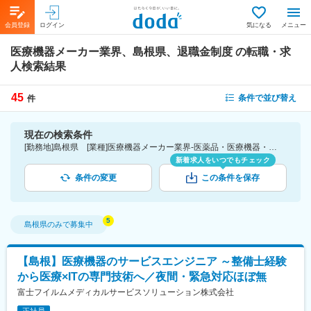
会員登録
ログイン
気になる
メニュー
医療機器メーカー業界、島根県、退職金制度
の転職・求
人検索結果
45
条件で並び替え
件
現在の検索条件
[勤務地]島根県 [業種]医療機器メーカー業界-医薬品・医療機器・ライフサイエンス・医療系サービス [詳細条件](待遇・福利厚生)退職金制度
新着求人をいつでもチェック
条件の変更
この条件を保存
島根県
のみで募集中
【島根】医療機器のサービスエンジニア ～整備士経験
から医療×ITの専門技術へ／夜間・緊急対応ほぼ無
富士フイルムメディカルサービスソリューション株式会社