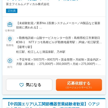
・睡眠時無呼吸症候群向け装置など
に慣れていただきます。上記のとおり実機を用いたトレーニング
富士フイルムメディカル株式会社
※機器は20～40kg程度のものもあります
などから必要なスキルを段階的に習得できますので、未経験の方
★営業部隊は別にいるため、営業活動はありません！製品の説
正社員
でもキャッチアップいただける環境です！
明・フォローに専念できます♪
※その他年間研修カリキュラムがあり、成熟度に応じて参加可能
■働き方魅力
■担当エリア
【未経験歓迎／業界No.1医療システムメーカー／AI製品など最新
フレックス制度を導入しており、午前・午後の半休制度もあるた
遠方の地域への訪問は協力会社に委託しているため、営業所近隣1
技術に携われる】
め、柔軟な働き方が可能です。さらに、担当エリアが狭いため、
仕事内容
時間程の移動範囲が主な対応地域となります。
医療現場を支える「サービスエンジニア」に挑戦したい方募集！
各担当の負担を軽減し、バランスの取れたワークライフを実現で
これまでのご経験を、医療機器の設置・保守に活かせます。
＜勤務地詳細＞山陰サービスセンター住所：島根県松江市東朝日
きます。休日・夜間の問い合わせはコールセンター対応であり、
■その他
PACS（医療用画像管理システム）やCT・MRIなどの高度な機器
町88-1 NTTドコモ島根ビル1F勤務地最寄駅：JR線／松江駅受動
メリハリをつけて働くことが可能です。（当番制あり）
・24時間対応サービスを行っており8日に1回程度の自宅待機当番
を扱い、病院の診断を支える重要な仕事です。最新のAI技術やネ
勤務地
喫煙対策：屋内全面禁煙変更の範囲：会社の定める事業所（リモ
■待遇・手当
【最寄り駅】
があります
ットワークシステムにも関わるため、ITスキルも身につきます。
ートワーク含む）
平均年収907万円と医療機器メーカーでNo1の平均年収を誇り、住
松江駅、松江しんじ湖温泉駅、乃木駅
・当番後は代休取得可能！
■PACSとは
宅手当・家族手当・借り上げ社宅等と手当がかなり充実しており
・緊急対応は月平均2～3回程度です※お電話だけの対応となるケ
レントゲン、CT、MRIなどで撮影したデジタルデータを保存・管
＜予定年収＞500万円～800万円＜賃金形態＞月給制＜賃金内訳＞
ます。
ースも多くあります
理・共有するシステム
月額（基本給）：275,000円～350,000円＜月給＞275,000円～
■キャリア
https://www.fujifilm.com/jp/ja/healthcare/healthcare-it/it-
給与
350,000円＜昇給有無＞有＜残業手当＞有＜給与補足＞【年収
富士フイルムグループの育成制度「＋STORY」で成長をサポー
変更の範囲：会社の定める業務
imaging/enterprise-pacs
例】・28歳/520万円(入社3年・経験6年、手当含)：月給32万円・
ト。ジョブローテーションや研修でキャリアの幅を広げられま
■業務概要
30歳/650万円(入社6年・経験10年、手当含)：月給33万円・35
す。
医療機器、医療画像処理機器、医療画像ネットワークシステムの
歳/750万円(入社8年・経験11年、手当含)：月給37万円賃金はあく
HP：https://fms-careers.fujifilm.com/environment/training/
応募依頼する
設置および医療機関への保守サポートを担当する業務です。主に
気になる
までも目安の金額であり、選考を通じて上下する可能性がありま
（エージェントサービス）
医用画像処理機器、医用画像ネットワークシステムの設置、立ち
す。月給(月額)は固定手当を含めた表記です。
変更の範囲：会社の定める業務
上げ、定期点検、トラブルシューティングなどの技術サポートを
行います。
■研修制度
【中四国エリア/人工関節機器営業経験者歓迎】◇アジ
入社後は、小田原の研修センターにて、機械の解体・組み立てな