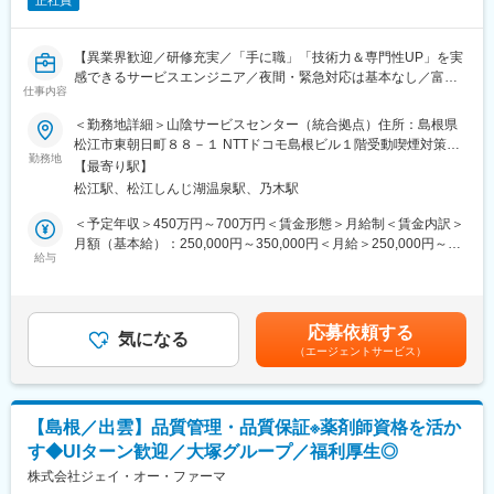
正社員
【異業界歓迎／研修充実／「手に職」「技術力＆専門性UP」を実
感できるサービスエンジニア／夜間・緊急対応は基本なし／富士
仕事内容
フイルムグループの安定基盤】
＜勤務地詳細＞山陰サービスセンター（統合拠点）住所：島根県
■職務内容：
松江市東朝日町８８－１ NTTドコモ島根ビル１階受動喫煙対策：
富士フイルムグループが提供する医療機器の設置・保守・技術サ
勤務地
屋内全面禁煙変更の範囲：会社の定める事業所（リモートワーク
【最寄り駅】
ポートを担当いただきます。
含む）
松江駅、松江しんじ湖温泉駅、乃木駅
既に導入されているクリニックを中心に、オンコール呼び出しを
含み1日2～3件程度の訪問で、点検・メンテナンス・不具合対応
＜予定年収＞450万円～700万円＜賃金形態＞月給制＜賃金内訳＞
を行います。
月額（基本給）：250,000円～350,000円＜月給＞250,000円～
本ポジションは、「ただ直す」ではなく、「医療現場に貢献する
給与
350,000円＜昇給有無＞有＜残業手当＞有賃金はあくまでも目安
技術者」として機器・IT・ネットワークを横断した専門性を身に
の金額であり、選考を通じて上下する可能性があります。月給(月
つけていける仕事です。
額)は固定手当を含めた表記です。
応募依頼する
■職務内容詳細：
気になる
（エージェントサービス）
主にCR（デジタル画像診断システム・エックスレイフィルム自動
現像機）X線撮影装置の設置、立上げ、定期点検、トラブルシュー
ティング等の技術サポートがメインとなります。医療機関特有の
効率的運用のご提案、開発部門へのフィードバック等、安心して
【島根／出雲】品質管理・品質保証※薬剤師資格を活か
ユーザーに同社の医療機器をご使用いただけるよう様々な側面か
す◆UIターン歓迎／大塚グループ／福利厚生◎
らサービス＆サポートするポジションです。 サポート＆サービス
の品質を高め、お客様にご提案することで、お客様からの信頼や
株式会社ジェイ・オー・ファーマ