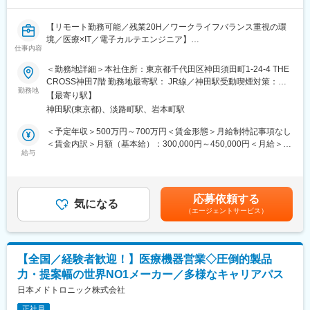
海外不可／入社後の研修期間と会社指定の出社日除く
【リモート勤務可能／残業20H／ワークライフバランス重視の環
■研修：
境／医療×IT／電子カルテエンジニア】
本社周辺を予定しており、会社の用意したホテルから勤務いただ
仕事内容
きます。研修期間はスキルや経験に応じて1週間から1か月程度を
■概要／採用背景：
想定しております。
＜勤務地詳細＞本社住所：東京都千代田区神田須田町1-24-4 THE
当社のメインプロダクトである電子カルテシステムのクラウド版
CROSS神田7階 勤務地最寄駅： JR線／神田駅受動喫煙対策：屋
の提供がスタートし、クリニックや病院などの医療施設に導入が
勤務地
■特徴：
内全面禁煙変更の範囲：会社の定める事業所（リモートワーク含
【最寄り駅】
進んでいます。継続的な新規導入に加え、より利便性を高めクラ
当社初めてのクラウドサービスとして、2021年1月にクラウドカ
む）
神田駅(東京都)、淡路町駅、岩本町駅
イアントの業務改善に寄与していくために新たにエンジニアを募
ルテ「blanc(ブラン)」がサービスローンチされました。クラウド
集いたします。
ネイティブのサービスローンチ直後にジョインいただくことにな
＜予定年収＞500万円～700万円＜賃金形態＞月給制特記事項なし
るため、まずはオンプレ環境の開発からお任せしますが、ゆくゆ
＜賃金内訳＞月額（基本給）：300,000円～450,000円＜月給＞
■職務内容：
給与
くは追加機能の企画からプロダクトの磨きこみまで裁量をもって
300,000円～450,000円＜昇給有無＞有＜残業手当＞有＜給与補足
すでに導入の進んでいる「電子カルテ」ですがPCをメインの媒体
取り組んでいただくことができる環境です。また、担当業務によ
＞前職考慮して決定致します。また、上記年収には年間賞与（3か
としております。今後は病院やクリニックなどで働く方がいつで
っては、ユーザーやお客様とのヒアリングや折衝、要件定義など
月）、残業代（想定残業時間：15時間）を含みます。賃金はあく
も、どこでもカルテを確認が出来るように各種デバイスから確認
の上流工程からシステム開発に携わることもできます。
までも目安の金額であり、選考を通じて上下する可能性がありま
応募依頼する
を出来るようにPJを発足いたしました。
気になる
す。月給(月額)は固定手当を含めた表記です。
（エージェントサービス）
■夜間勤務：
■業務詳細：
・定期メンテナンスなどで月に1-2回、30分から60分程度
・現在のシステムを各種デバイスで利用が出来るようにするため
※ご入社後は経験やスキルに応じてお任せしていく予定（半年前後
の基盤を開発
想定）
【全国／経験者歓迎！】医療機器営業◇圧倒的製品
・電子カルテと各部門システムを接続，情報連携するインターフ
力・提案幅の世界NO1メーカー／多様なキャリアパス
ェイスアプリケーションの開発、障害発生時の調査
・クラウドカルテと院内部門システムを連携するサービスやAPI群
日本メドトロニック株式会社
変更の範囲：会社の定める業務
の開発
正社員