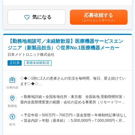
す。戦略的な営業活動を通じて、医師との折衝やデータ分析のス
＞前職考慮して決定致します。また、上記年収には年間賞与（3か
・Microsoft Azureを利用した医療情報クラウドプラットフォーム
キルも磨かれます。
月）、残業代（想定残業時間：15時間）を含みます。※モデル年
構築・運用業務
収シニア（上級）：600万円エキスパート職：640万円以上マネー
応募依頼する
・データベース・サーバーのチューニング、パフォーマンス改善
変更の範囲：会社の定める業務
気になる
ジャー職：650万円以上賃金はあくまでも目安の金額であり、選
（エージェントサービス）
・コンテナ、kubernetesを利用した電子カルテシステムをはじめ
考を通じて上下する可能性があります。月給(月額)は固定手当を含
とするサービスのクラウドプラットフォーム構築・運用業務
めた表記です。
・医療機関、患者様に向けた新規サービスの構築
【勤務地相談可／未経験歓迎】医療機器サービスエン
■働き方：
ジニア（新製品担当）◇世界No.1医療機器メーカー
本ポジションはリモート（在宅勤務）で就業可能です。ご自宅で
の業務が可能ですので全国どこに居住されても問題ありません。※
日本メドトロニック株式会社
海外不可／入社後の研修期間と会社指定の出社日除く
正社員
業種未経験歓迎
■研修：
入社後一週間程度、本社での研修を予定しています。（遠方の場
◇◆◇1秒に2人の患者さんの生活を毎時間、毎日、変え続けてい
合は会社の用意したホテルに宿泊）
ます◇◆◇
仕事内容
～世界のトップを走る医療機器メーカー/従業員数世界90,000名、
■主軸サービスについて：
150ヵ国への事業展開/圧倒的な製品力とブランド力/子育てサポー
＜勤務地詳細＞全国各地住所：東京都 全国各地 受動喫煙対策：
当社のメインプロダクトである電子カルテシステムは千葉県鴨川
ト「くるみんマーク」取得/正当な評価体制～
屋内全面禁煙変更の範囲：会社の定める事業所（リモートワーク
市にある亀田総合病院の医療現場から日本で初めて生まれまし
勤務地
含む）
た。2021年1月には当社で初のクラウドカルテ「blanc(ブラン)」
■採用背景
として、サービスローンチされました。クラウドネイティブのサ
＜予定年収＞500万円～700万円＜賃金形態＞年俸制特記事項なし
Cardiac Ablation Solutions（CAS：循環器領域）事業にて新製品
ービスとなるため、今後安定稼働させるためのインフラ基盤を構
＜賃金内訳＞年額（基本給）：5,000,000円～7,000,000円＜月額
の導入を行っており、保守・メンテナンス等を担うService &
築するフェーズにジョインいただきます。裁量をもって取り組ん
給与
＞416,666円～583,333円（12分割）＜昇給有無＞有＜残業手当＞
Repair部でも増員を行っています。
でいただくことが可能です。
有＜給与補足＞※記載年収はあくまで目安賃金はあくまでも目安の