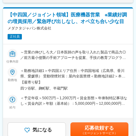
単なる製品営業ではなく新しい手術方法などを医師に紹介するな
変更の範囲：会社の定める業務
ど、医療現場に入り込んだ提案が可能です。手術の立ち合いは、
基本1日1件で、手術時間は長くても3時間程度のものがほとんど
【中四国／ジョイント領域】医療機器営業 ※業績好調
です。
の増員採用／緊急呼び出しなし、オペ立ち合い少な目
医師から製品の開発提案を頂いた場合は、自社の開発部門と連
携・ディスカッションをするケースもあります。
メダクタジャパン株式会社
正社員
・手術立ち合い・器械出しサポート
・医師への製品説明・手技提案
・医局説明会の企画運営とプレゼン
～営業の伸びしろ大／日本医師の声を取り入れた製品で商品力◎
・顧客フォローと販売・契約業務
／前方最小侵襲の手術アプローチを提案、手技の教育プログラム
・開発部門との改良・臨床導入連携
仕事内容
も提供～
※営業担当には営業車が各自1台割り当てられ、原則は自宅から営
＜勤務地詳細1＞中四国エリア住所：中四国地域（広島県、香川
業先へ直行直帰のスタイルです。
▽概要
県、愛媛県） 受動喫煙対策：屋内全面禁煙＜勤務地詳細2＞本社
・同社はスイスに本社を置き、世界45か国で事業展開するジョイ
勤務地
住所：東京都千代田区麹町5-3-5 麹町中田ビル2階勤務地最寄駅：
■休暇
【最寄り駅】
ント・スパイン領域の医療機器メーカーです。
JR・東京メトロ線／四ツ谷駅受動喫煙対策：屋内全面禁煙変更の
有休取得に関して、積極取得を掲げています。
四ツ谷駅、麹町駅、半蔵門駅
・患者の肉体的負担が少ない、前方最小侵襲手術（AIMS）に強み
範囲：会社の定める事業所
長期休暇にも寛容であり、今年のGWは、30日・１日も休業日と
を持っています。製品のほか、医師に向けた手技の教育プログラ
＜予定年収＞500万円～1,200万円＜賃金形態＞年俸制特記事項な
し、長期休暇を会社として設定されておりました。
ムやAR技術を用いたサポートシステムも提供しており、既にグロ
し＜賃金内訳＞年額（基本給）：5,000,000円～12,000,000円＜
ーバルでTOP5シェアながら、過去10年で平均25%と非常に高い
給与
月額＞416,666円～1,000,000円（12分割）＜昇給有無＞有＜残業
■組織体制：
成長率で規模を拡大。
手当＞無＜給与補足＞上記はあくまでも目安の年収金額であり、
営業部門としては全国で約40名ほどが在籍。
・日本でも更に事業展開を進めていくため、積極的な増員採用を
選考を通じて上下する可能性があります。また、予定年収以外
各エリアごとに平均4名～5名のグループを編成し、全国で営業活
進めています。
に、ターゲットボーナスのインセンティブがあります。賃金はあ
動を行っています。
応募依頼する
気になる
くまでも目安の金額であり、選考を通じて上下する可能性があり
（エージェントサービス）
▽求人のポイント