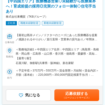
【中四国エリア】医療機器営業◇未経験から医療業界
顧客を引き継いでいきます。
独り立ち前には製品説明のロールプレイングなども実施してお
へ！育成前提の採用◎充実のフォロー体制◇住宅手当
り、最長半年程度かけて育成を行うため、医療業界未経験の方で
あり
も安心してチャレンジいただけます。
株式会社東機貿（TKBグループ）
実際に食品業界や人材業界など、異業界出身者も多数活躍してい
ます。
正社員
職種未経験歓迎
業種未経験歓迎
■担当製品：
薬を小分けにして包む「分包機」、薬品や分量が正しいかチェッ
【最初は既存メイン／ドクターのニーズにあった医療機器を提案
クをする「監査支援装置」、患者様へどんな薬を提供したかを一
／感謝されるやりがい／直行直帰・営業車の貸与あり／年間休日
仕事内容
括管理したり、薬の飲み合わせをチェックする「調剤支援システ
120日／日本の歴史あるグローバル企業】
ム」等の製品です。
＜勤務地詳細1＞中四国エリア住所：中四国エリア（鳥取県・島根
■職務詳細：
県・岡山県・広島県・山口県・香川県・徳島県・愛媛県・高知
■当社の魅力：
担当エリア病院へ訪問、ドクターや医療従事者がどんな医療機器
勤務地
県）を担当 ※ご希望や適性に応じて決定いたします。受動喫煙対
【最寄り駅】
調剤薬局は全国で約6.3万件あり、コンビニの数（約5.7万件）を
を必要としているかヒアリングします。ニーズを把握したら適切
策：屋内全面禁煙＜勤務地詳細2＞大阪営業所（兵庫）住所：兵庫
石屋川駅、御影駅(兵庫県・阪神線)、新在家駅
上回ります。調剤薬局の全店舗に必ず1台以上の分包機が導入され
な製品を提案し、導入して頂きます。提案先は最初は既存がメイ
県神戸市東灘区御影塚町1-9-11 勤務地最寄駅：阪神電鉄線／石矢
ております。また、全国7千件以上ある病院にも必ず分包機は導入
ンで、ゆくゆくは新規開拓もお任せいたします。外科製品の販売
川駅受動喫煙対策：屋内全面禁煙変更の範囲：会社の定める事業
＜予定年収＞370万円～550万円＜賃金形態＞月給制＜賃金内訳＞
されており、調剤機器業界は非常に規模の大きい業界となりま
においては手術に立ち会うこともあり、実際の臨床現場での製品
所
月額（基本給）：220,000円～350,000円固定残業手当/月：
す。
説明なども行います。
給与
40,000円（固定残業時間22時間0分/月～17時間0分/月）超過した
その中で当社は医療・薬科機器やシステムの設計から製造、販
※基本的に直行直帰型
時間外労働の残業手当は追加支給＜月給＞260,000円～390,000円
売、メンテナンスまでを行っています。今では調剤薬局関係者で
※会社貸与の営業車で各お客様先を訪問
（一律手当を含む）＜昇給有無＞有＜残業手当＞有＜給与補足＞■
当社を知らない方はおらず、調剤薬局でトップシェアクラスを誇
【変更の範囲：会社の定める業務】
経験・スキル考慮の上決定します。賃金はあくまでも目安の金額
応募依頼する
り、医療に貢献しております。
■入社後の研修について：
気になる
であり、選考を通じて上下する可能性があります。月給(月額)は固
（エージェントサービス）
また当社の強みは、社員一人一人の高い力量と、お客様への細や
導入研修・OJTを通じて仕事を学びます。入社後2～3カ月間は
定手当を含めた表記です。
かな心づかいです。お客様の要望や困りごとに対しては丁寧に向
OJTで知識をつけていただき、早ければ2～3カ月、遅ければ半年