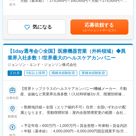
月額（基本給）：275,000円～350,000円＜月給＞275,000円～
■PACSとは
・顧客の声を起点に、開発プロセスと現場運用の両方へ踏み込ん
給与
350,000円＜昇給有無＞有＜残業手当＞有＜給与補足＞【年収
レントゲン、CT、MRIなどで撮影したデジタルデータを保存・管
で改善を前に進められる
例】・28歳/520万円(入社3年・経験6年、手当含)：月給32万円・
理・共有するシステム
・まだ正解が固まりきっていないフェーズで、仕組みづくりを自
30歳/650万円(入社6年・経験10年、手当含)：月給33万円・35
https://www.fujifilm.com/jp/ja/healthcare/healthcare-it/it-
分の手で進められる
歳/750万円(入社8年・経験11年、手当含)：月給37万円賃金はあく
imaging/enterprise-pacs
応募依頼する
気になる
までも目安の金額であり、選考を通じて上下する可能性がありま
（エージェントサービス）
【クラウド型電子カルテ・レセコンシステム「Henry」につい
す。月給(月額)は固定手当を含めた表記です。
■仕事内容
て】
医療機器や画像ネットワークシステムの設置、立ち上げ、定期点
「社会課題を解決しつづけ、より良い世界をつくる」をミッショ
検、トラブル対応など。医療現場の「安全とスピード」を守るプ
ンとして掲げ、社会課題のなかでも法令規制と業務の複雑性・専
【1day選考会◇全国】医療機器営業（外科領域）◆異
ロフェッショナルです。
門性が高く、取り組む難易度の高い「医療業界の業務改善」に現
業界入社多数！/世界最大のヘルスケアカンパニー
在最注力しています。 主な事業として、我々は業界として25年ぶ
■研修制度
ジョンソン・エンド・ジョンソン株式会社
りとなる新しいレセプトシステム「Henry」（クラウド型電子カ
入社後は、小田原にある研修センターにて、機械の解体・組み立
ルテ・レセコンシステム）を開発・販売しています。 「中小病院/
てなどの基礎技術を学び、先輩社員とのOJTを通じて、現場での
正社員
5名以上採用
職種未経験歓迎
業種未経験歓迎
診療所の経営をHenryで改善し、高齢化社会を乗り越える礎を作
実務に慣れていただきます。上記のとおり実機を用いたトレーニ
る」を目指し、今後中小病院をメインターゲットとして、導入拡
ングなどから必要なスキルを段階的に習得できますので、整備士
大を進めています。
【世界トップクラスのヘルスケアカンパニー/機械メーカー、不動
の方は早くキャッチアップいただけます！
産、金融など異業界出身多数！/入社時研修3か月、階層別研修な
※その他年間研修カリキュラムがあり、成熟度に応じて参加可能
変更の範囲：会社の定める業務
仕事内容
ど手厚い研修体制/キャリアパス充実/圧倒的な製品力/業界トップ
シェアの製品多数/インセンティブ制度/入社想定日：2026年10月1
■働き方の魅力
＜勤務地詳細＞全国（エリア確約不可）住所：全国いずれかの配
日】
フレックス制度を導入しており、午前・午後の半休制度もあるた
属となります。 受動喫煙対策：屋内全面禁煙変更の範囲：会社の
め、柔軟な働き方が可能です。さらに、担当エリアが狭いため、
勤務地
定める事業所
★自分の提案が、医療現場の課題解決に繋がる営業職です！
各エンジニアの負担を軽減し、バランスの取れたワークライフを
＜予定年収＞600万円～1,000万円＜賃金形態＞年俸制＜賃金内訳
★個人の裁量が大きく、年齢・性別関係・社歴関係なく活躍でき
実現できます。
＞年額（基本給）：4,000,000円～6,000,000円固定残業手当/月：
る環境です！
休日・夜間の問い合わせはコールセンター対応であり、メリハリ
給与