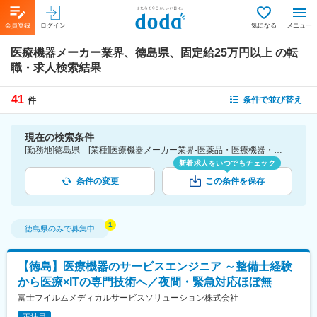
会員登録
ログイン
気になる
メニュー
医療機器メーカー業界、徳島県、固定給25万円以上
の転
職・求人検索結果
41
条件で並び替え
件
現在の検索条件
[勤務地]徳島県 [業種]医療機器メーカー業界-医薬品・医療機器・ライフサイエンス・医療系サービス [詳細条件](待遇・福利厚生)固定給25万円以上
新着求人をいつでもチェック
条件の変更
この条件を保存
徳島県
のみで募集中
【徳島】医療機器のサービスエンジニア ～整備士経験
から医療×ITの専門技術へ／夜間・緊急対応ほぼ無
富士フイルムメディカルサービスソリューション株式会社