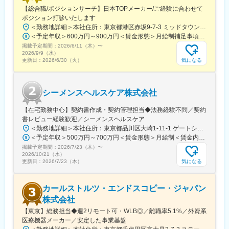
・3Dマッピングシステム
【総合職/ポジションサーチ】日本TOPメーカー/ご経験に合わせて
診断と治療（マッピング・アブレーション）が一体化の新モデ
ポジション打診いたします
ル。患者の合併症のリスクを限りなく低減することに成功した他
＜勤務地詳細＞本社住所：東京都港区赤坂9-7-3 ミッドタウン・ウェスト勤務地最寄駅：東京メトロ日比谷線／都営大江戸線／六本木駅受動喫煙対策：敷地内全面禁煙変更の範囲：会社の定める事業所（リモートワーク含む）
社にはない新製品。
＜予定年収＞600万円～900万円＜賃金形態＞月給制補足事項なし＜賃金内訳＞月額（基本給）：300,000円～500,000円＜月給＞300,000円～500,000円＜昇給有無＞有＜残業手当＞有賃金はあくまでも目安の金額であり、選考を通じて上下する可能性があります。月給(月額)は固定手当を含めた表記です。
https://www.medtronic.com/jp-ja/our-company/press/2025-06-
掲載予定期間：
2026/6/11（木）
〜
affera-mapping-ablation-system.html
2026/9/9（水）
気になる
更新日：
2026/6/30（火）
■企業の魅力／特徴
当社は1949年の設立以来、医療技術の革新を続けており、電池式
体外型ペースメーカの開発やリードレスペースメーカ、手術支援
シーメンスヘルスケア株式会社
ロボットなどを提供しています。
【在宅勤務中心】契約書作成・契約管理担当◆法務経験不問／契約
変更の範囲：会社の定める業務
書レビュー経験歓迎／シーメンスヘルスケア
＜勤務地詳細＞本社住所：東京都品川区大崎1-11-1 ゲートシティ大崎ウエストタワー勤務地最寄駅：JR線／大崎駅受動喫煙対策：屋内全面禁煙変更の範囲：会社の定める事業所（リモートワーク含む）
＜予定年収＞500万円～700万円＜賃金形態＞月給制＜賃金内訳＞月額（基本給）：250,000円～500,000円＜月給＞250,000円～500,000円＜昇給有無＞有＜残業手当＞有＜給与補足＞※給与詳細は経験・能力・前職給与等を踏まえて決定致します。■昇給：年1回（10月）■賞与：年2回（6月・12月）賃金はあくまでも目安の金額であり、選考を通じて上下する可能性があります。月給(月額)は固定手当を含めた表記です。
掲載予定期間：
2026/7/23（木）
〜
2026/10/21（水）
気になる
更新日：
2026/7/23（木）
カールストルツ・エンドスコピー・ジャパン
株式会社
【東京】総務担当◆週2リモート可・WLB◎／離職率5.1%／外資系
医療機器メーカー／安定した事業基盤