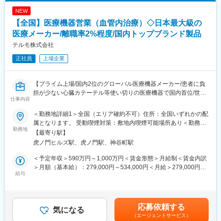
医用画像処理機器、医用画像ネットワークシステムの設置、立ち
■キャリア
NEW
上げ、定期点検、トラブルシューティングなどの技術サポートを
富士フイルムグループの育成制度「＋STORY」で成長をサポー
行います。
ト。ジョブローテーションや研修でキャリアの幅を広げられま
【全国】医療機器営業（血管内治療）◇日本最大級の
す。
医療メーカー/離職率2%程度/国内トップブランド製品
■研修制度
HP：https://fms-careers.fujifilm.com/environment/training/
テルモ株式会社
入社後は、小田原の研修センターにて、機械の解体・組み立てな
どの基礎技術を学び、先輩社員とのOJTを通じて、現場での実務
変更の範囲：会社の定める業務
正社員
上場企業
に慣れていただきます。上記のとおり実機を用いたトレーニング
などから必要なスキルを段階的に習得できますので、未経験の方
でもキャッチアップいただける環境です！
【プライム上場/国内2位のグローバル医療機器メーカー/患者に負
※その他年間研修カリキュラムがあり、成熟度に応じて参加可能
担が少ない心臓カテーテル等使い切りの医療機器で国内首位/世界
仕事内容
160カ国以上で展開】
■働き方魅力
＜勤務地詳細1＞全国（エリア確約不可）住所：全国いずれかの配
フレックス制度を導入しており、午前・午後の半休制度もあるた
■メインミッション：
属となります。 受動喫煙対策：敷地内喫煙可能場所あり＜勤務地
め、柔軟な働き方が可能です。さらに、担当エリアが狭いため、
担当エリアの病院（主に医師）に対し、当社のインターベンショ
勤務地
詳細2＞虎ノ門ヒルズステーションタワー住所：東京都港区虎ノ門
【最寄り駅】
各担当の負担を軽減し、バランスの取れたワークライフを実現で
ナルシステムズ事業（血管内治療）にて扱っている製品を提案し
２丁目６－１ 虎ノ門ヒルズ ステーションタワー 受動喫煙対策：
虎ノ門ヒルズ駅、虎ノ門駅、神谷町駅
きます。休日・夜間の問い合わせはコールセンター対応であり、
ていただきます。
敷地内喫煙可能場所あり変更の範囲：会社の定める事業所（リモ
メリハリをつけて働くことが可能です。（当番制あり）
製品の販売、サービスの提供を通じて医療現場の改題を解決する
ートワーク含む）
＜予定年収＞590万円～1,000万円＜賃金形態＞月給制＜賃金内訳
ことで医療に貢献し、テルモブランドを育成することがミッショ
＞月額（基本給）：279,000円～534,000円＜月給＞279,000円～
■待遇・手当
ンです。
給与
534,000円＜昇給有無＞有＜残業手当＞有＜給与補足＞※経験、能
平均年収907万円と医療機器メーカーでNo1の平均年収を誇り、住
力等を考慮し同社規定により決定■営業日当あり■賞与あり（年2
宅手当・家族手当・借り上げ社宅等と手当がかなり充実しており
■業務内容：
回）■昇給・昇格あり（年1回）■職位：一般職～主任クラス賃金
ます。
・担当製品の販売活動、各種販促イベントの企画運営
はあくまでも目安の金額であり、選考を通じて上下する可能性が
応募依頼する
・製品適正使用のための技術サポート（手術の立会いあり）
気になる
あります。月給(月額)は固定手当を含めた表記です。
■キャリア
（エージェントサービス）
・製品適正使用に必要となる文献・資料・製品関連情報の提供