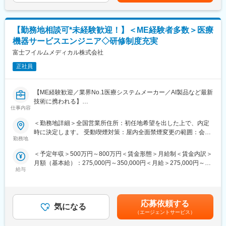
ます。月給(月額)は固定手当を含めた表記です。
■同社の特色：
★拡大フェーズで様々なチャンス
１、民間のシンクタンクの調査では、整形外科向けセラミックス
拡大期のため、新規開拓による評価の機会、部門や拠点拡大によ
人工骨販売金額では国内シェアトップクラス。
る昇進の機会など、営業における白地・伸びしろが大きくキャリ
２、入社と同時に有給休暇を比例付与。社員の産休育休取得率お
【勤務地相談可*未経験歓迎！】＜ME経験者多数＞医療
アアップのチャンスが多くあります。
よび復職率は契約社員を含め100％。
機器サービスエンジニア◇研修制度充実
★高い定着率と社風
３、従業員からのアイデアや提案を賞賛。主体性のある方はやり
異なるエリア同士でも連携するなどチームワークのある社風で、
富士フイルムメディカル株式会社
がいを感じられます。
退職者が少なく、若手だけでなく40代以上のベテラン社員も多い
４、社内は社長、副社長問わず「さん」付けで呼び合う風通しの
正社員
のが特徴です。グローバル・日本法人ともにボトムアップの文化
良い風土があり、これまでの新卒社員の定着率は9割超と勤務しや
があり、日本のマーケットやKOLの声に即した製品提供を行って
すい風土が整っています。
いるため、自信をもった営業活動が可能です。
５、開発・製造～販売まで全て自社にて一気通貫で行っていま
【ME経験歓迎／業界No.1医療システムメーカー／AI製品など最新
す。
技術に携われる】
▽業務内容
仕事内容
医療現場を支えるサービスエンジニアに挑戦したい方募集！これ
国公立および主要私立病院の整形外科等のドクターに対し、ご自
変更の範囲：会社の定める業務
までのご経験を、医療機器の設置・保守に活かせます。PACS（医
＜勤務地詳細＞全国営業所住所：初任地希望を出した上で、内定
宅からの直行直帰でジョイント機器の営業活動を行って頂きま
療用画像管理システム）やCT・MRIなどの高度な機器を扱い、病
時に決定します。 受動喫煙対策：屋内全面禁煙変更の範囲：会社
す。営業のスタイルは深耕営業で、医師との関係構築によるアカ
院の診断を支える重要な仕事です。最新のAI技術やネットワーク
勤務地
の定める事業所（リモートワーク含む）
デミカルな営業スタイルを重要視しています。
システムにも関わるため、ITスキルも身につきます。
（1）製品PR活動
＜予定年収＞500万円～800万円＜賃金形態＞月給制＜賃金内訳＞
■PACSとは
（2）製品に関連する情報提供（手術手技、臨床データ、医学情報
月額（基本給）：275,000円～350,000円＜月給＞275,000円～
レントゲン、CT、MRIなどで撮影したデジタルデータを保存・管
等）
給与
350,000円＜昇給有無＞有＜残業手当＞有＜給与補足＞【年収
理・共有するシステム
（3）ドクター・ナースへの勉強会（独自の教育施設等を使用）
例】・28歳/520万円(入社3年・経験6年、手当含)：月給32万円・
https://www.fujifilm.com/jp/ja/healthcare/healthcare-it/it-
※手術の立ち会いは原則別ポジションで実施します。初オペの場合
30歳/650万円(入社6年・経験10年、手当含)：月給33万円・35
imaging/enterprise-pacs
など、顧客の要請に応じて同席するケースはありますが頻度は少
歳/750万円(入社8年・経験11年、手当含)：月給37万円賃金はあく
応募依頼する
な目です。
気になる
までも目安の金額であり、選考を通じて上下する可能性がありま
■業務概要
（エージェントサービス）
す。月給(月額)は固定手当を含めた表記です。
医療機器、医療画像処理機器、医療画像ネットワークシステムの
▽入社後のイメージ