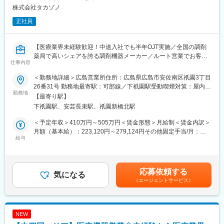
保守点検修理、大型空調機のメンテナンス、建築設備（ICカー
株式会社タカゾノ
ド）、宅配ボックスの設置・修理、コピー機保守点検修理など。
■キャリアパス
正社員
・マネージャー、本社部門など、長期的に多くのキャリアパスが
■働き方：
ございます。それを実現するための社内制度も大変充実しており
・コールセンターが1次受付を担当するため、お客様からの直接の
ます。
【医療業界未経験歓迎！中途入社でも半年OJT実施／全国の調剤
電話対応はありません。
例）GROWプログラム：短期間にて他部署の業務体験が可能／社
薬局で高いシェアを誇る調剤機器メーカー／ルート営業でお客様
・休日出勤は医療機器の設置などで発生する場合がありますが、
内公募制度：職種、セクター間の異動を行える制度
仕事内容
とじっくり向き合う／業界トップ級シェア】
月1～2日程度で、発生時は必ず振替休日を取得いただきます。
・夜間対応・緊急呼出しはありません。
変更の範囲：会社の定める業務
＜勤務地詳細＞広島営業所住所：広島県広島市安佐南区祇園3丁目
■業務内容：
・直行直帰も可能です。
26番31号 勤務地最寄駅：可部線／下祇園駅受動喫煙対策：屋内全
調剤薬局や医療機関に対し、分包機や調剤支援システムなどの提
勤務地
面禁煙変更の範囲：会社の定める事業所
【最寄り駅】
案営業を担当いただきます。
■入社後の研修・フォロー体制：
下祇園駅、安芸長束駅、祇園新橋北駅
分包機とは、薬を患者様ごとに自動で小分けして包装する機械の
入社後は全体オリエンテーションから始まり、製品ごとの知識研
ことで、薬剤師の業務効率化・医療ミス防止・患者様の待ち時間
修を行います。
＜予定年収＞410万円～505万円＜賃金形態＞月給制＜賃金内訳＞
短縮に役立つ製品です。
トレーニング施設にて、より実務に近い実践的な研修も受講可能
月額（基本給）：223,120円～279,124円その他固定手当/月：
既にお取引のあるお客様へのフォローを中心に行い、日々の運用
です。
給与
15,000円固定残業手当/月：37,220円～45,960円（固定残業時間
状況やお困りごとをヒアリングしながら、新たな製品やシステム
専属のサポート部門や先輩社員が伴走し、グループチャットを通
20時間0分/月）超過した時間外労働の残業手当は追加支給＜月給
のご提案を行っていただきます。
じて困った時にはタイムリーに支援できる体制を整えています。
＞275,340円～340,084円（一律手当を含む）＜昇給有無＞有＜残
また、販売代理店との情報交換や、薬局新規オープン時の店舗レ
業手当＞有＜給与補足＞※上記年収は平均賞与を含む金額です。給
応募依頼する
イアウト提案など、お客様の事業運営をサポートする役割も担い
変更の範囲：会社の定める業務
気になる
与詳細は面接にて応相談。■昇給：年1回（4月）■賞与：年2回（6
（エージェントサービス）
ます。
月・12月）※3～4ヶ月分（過去実績3.6ヶ月分）■年収例：・410万
円（23歳／入社1年目）・450万円（30歳／入社8年目）賃金はあ
■教育体制
くまでも目安の金額であり、選考を通じて上下する可能性があり
入社後は先輩社員との同行営業からスタートします。
ます。月給(月額)は固定手当を含めた表記です。
NEW
製品知識や業界知識、お客様対応の流れを学びながら徐々に担当