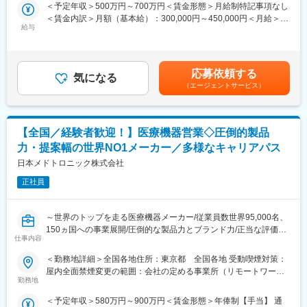
集いたします。
ネイティブのサービスローンチ直後にジョインいただくことにな
＜予定年収＞500万円～700万円＜賃金形態＞月給制特記事項なし
るため、まずはオンプレ環境の開発からお任せしますが、ゆくゆ
＜賃金内訳＞月額（基本給）：300,000円～450,000円＜月給＞
■職務内容：
給与
くは追加機能の企画からプロダクトの磨きこみまで裁量をもって
300,000円～450,000円＜昇給有無＞有＜残業手当＞有＜給与補足
すでに導入の進んでいる「電子カルテ」ですがPCをメインの媒体
取り組んでいただくことができる環境です。また、担当業務によ
＞前職考慮して決定致します。また、上記年収には年間賞与（3か
としております。今後は病院やクリニックなどで働く方がいつで
っては、ユーザーやお客様とのヒアリングや折衝、要件定義など
月）、残業代（想定残業時間：15時間）を含みます。賃金はあく
も、どこでもカルテを確認が出来るように各種デバイスから確認
の上流工程からシステム開発に携わることもできます。
までも目安の金額であり、選考を通じて上下する可能性がありま
応募依頼する
を出来るようにPJを発足いたしました。
気になる
す。月給(月額)は固定手当を含めた表記です。
（エージェントサービス）
■夜間勤務：
■業務詳細：
・定期メンテナンスなどで月に1-2回、30分から60分程度
・現在のシステムを各種デバイスで利用が出来るようにするため
※ご入社後は経験やスキルに応じてお任せしていく予定（半年前後
の基盤を開発
想定）
【全国／経験者歓迎！】医療機器営業◇圧倒的製品
・電子カルテと各部門システムを接続，情報連携するインターフ
力・提案幅の世界NO1メーカー／多様なキャリアパス
ェイスアプリケーションの開発、障害発生時の調査
・クラウドカルテと院内部門システムを連携するサービスやAPI群
日本メドトロニック株式会社
変更の範囲：会社の定める業務
の開発
正社員
■ミッション：自社開発サービスの電子カルテをとりまく、医療機
関で必要な各サービスや製品と電子カルテをつないで、統合的・
～世界のトップを走る医療機器メーカー/従業員数世界95,000名、
総合的な医療情報サービスをお客様に届けること。
150ヵ国への事業展開/圧倒的な製品力とブランド力/正当な評価体
仕事内容
制/1秒に2人の患者さんの生活を毎時間、毎日、変え続けられると
■組織：東京麹町本社メンバー、大阪オフィスメンバーなど拠点を
いう社会貢献度～
＜勤務地詳細＞全国各地住所：東京都 全国各地 受動喫煙対策：
越えたメンバー構成です。
屋内全面禁煙変更の範囲：会社の定める事業所（リモートワーク
■企業の特徴／魅力：
勤務地
含む）
■業務イメージ：
当社は、業界内での圧倒的知名度を誇り、医療機器メーカーとし
Slack・GoogleWorkspace・Notionなどをコミュニケーションツ
＜予定年収＞580万円～900万円＜賃金形態＞年俸制【手当】 通
て最前線で業界をリードしています。当社は1949年の設立以来、