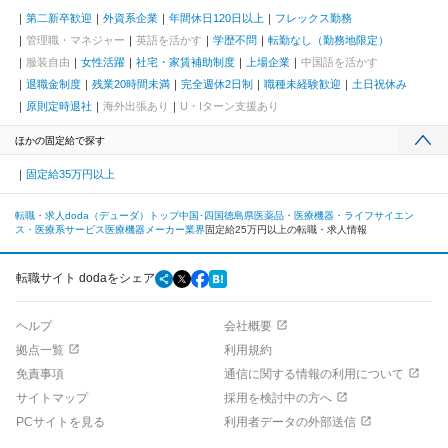
第二新卒歓迎
外資系企業
年間休日120日以上
フレックス勤務
管理職・マネジャー
英語を活かす
学歴不問
転勤なし（勤務地限定）
服装自由
女性活躍
社宅・家賃補助制度
上場企業
中国語を活かす
退職金制度
残業20時間未満
完全週休2日制
職種未経験歓迎
土日祝休み
原則定時退社
海外出張あり
U・Iターン支援あり
ほかの固定給で探す
固定給35万円以上
転職・求人doda（デューダ）トップ
中国･四国
徳島県
医薬品・医療機器・ライフサイエン
ス・医療系サービス
医療機器メーカー業界
固定給25万円以上の転職・求人情報
転職サイト dodaをシェア
ヘルプ
会社概要
拠点一覧
利用規約
免責事項
通信に関する情報の利用について
サイトマップ
採用を検討中の方へ
PCサイトを見る
利用者データの外部送信