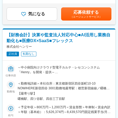
力等を考慮の上、当社規定により決定します。■給与改定：年1回
ケーション能力も大切なお仕事です。
■研修・教育制度
■賞与：年2回（7月、12月）賃金はあくまでも目安の金額であ
※変更の範囲：会社の定める業務
入社後は会社、製品に関して知識を深めていただくため3か月の研
り、選考を通じて上下する可能性があります。月給(月額)は固定手
修を行っています。座学だけでなく、実際に担当する製品の操作
応募依頼する
気になる
当を含めた表記です。
■具体的な業務：
を頂くなど基礎的な知識を身につけてからの現場配属になりま
（エージェントサービス）
◇据付（搬入・組立・調整・取扱い説明）
す。現場配属後も上長や先輩社員との営業動向や勉強会、年次や
◇保守（保守契約・点検契約）
階層別の研修プログラムを用意しているため、継続的に知識習得
◇整備（保守に含まない部品等の交換）
をする環境が整っております。
【財務会計】決算や監査法人対応中心■AI活用し業務自
◇修理（故障オンコールを受け訪問し復旧）
※初期研修期間中は会社で手配するビジネスホテルに宿泊していた
だきます。
動化も■医療DX×SaaS■フレックス
■取扱う医療機器
株式会社ヘンリー
MRI装置、CT装置、X線撮影装置、超音波診断装置、骨密度測定
■キャリアパス
装置等
正社員
転勤なし
・マネージャー、本社部門など、長期的に多くのキャリアパスが
ございます。それを実現するための社内制度も大変充実しており
■主なお客様
ます。
～中小病院向けクラウド型電子カルテ・レセコンシステム
病院、クリニック等の医療機関
例）GROWプログラム：短期間にて他部署の業務体験が可能／社
「Henry」を開発・提供～
内公募制度：職種、セクター間の異動を行える制度
仕事内容
■業務の魅力：
■業務内容
お客様が満足する製品・サービス・ソリューションを提供するこ
変更の範囲：会社の定める業務
＜勤務地詳細＞本社住所：東京都新宿区四谷坂町10-10
財務会計領域の中核メンバーとして、決算業務や監査法人対応を
とで、医療業界の課題を解決し人々の健康や豊かな生活に貢献す
NOW/HERE新宿四谷 3001勤務地最寄駅：都営新宿線線／曙橋駅
中心に、経理・会計業務全般を担当いただきます。
ることができます。
勤務地
受動喫煙対策：敷地内全面禁煙変更の範囲：会社の定める事業所
【最寄り駅】
（リモートワーク含む）
曙橋駅、四ツ谷駅、四谷三丁目駅
また、CFOや経営陣と連携しながら、会計プロセスの整備や内部
■教育制度：
統制の構築など、財務会計機能の高度化にも取り組んでいただき
千葉県柏市にある研修施設でサービスエンジニアとしての研修実
＜予定年収＞800万円～1,200万円＜賃金形態＞年俸制＜賃金内訳
ます。
施の場合があります。また、ビジネス基礎力向上のため富士フイ
＞年額（基本給）：5,626,374円～8,439,570円固定残業手当/月：
ルムグループの学び支援を利用したEラーニング受講が可能です。
給与
197,802円～296,703円（固定残業時間45時間0分/月）超過した時