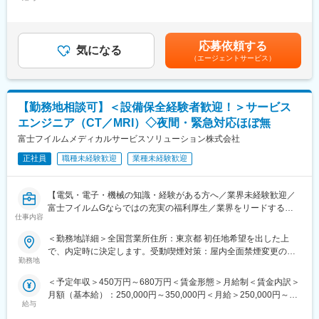
50,000円～65,000円（固定残業時間20時間0分/月）超過した時間
★研修制度が非常に手厚く、医療機器営業のキャリア形成には最
をつけて働くことが可能です。（当番制あり）
外労働の残業手当は追加支給＜月額＞383,333円～565,000円（12
適な環境です！
分割）（一律手当を含む）＜昇給有無＞有＜残業手当＞有＜給与
■待遇
補足＞※ご経験やスキルを考慮し決定いたします。※上記はインセ
■業務詳細
平均年収907万円と医療機器メーカーでNo1の平均年収を誇り、住
応募依頼する
気になる
ンティブを含む金額です。賃金はあくまでも目安の金額であり、
担当エリアの病院（主に医師）に対し、当社にて扱っている製品
宅手当・家族手当・借り上げ社宅等と手当がかなり充実しており
（エージェントサービス）
選考を通じて上下する可能性があります。月給(月額)は固定手当を
を提案していただきます。医師のニーズを掘り下げた上で解決に
ます。
含めた表記です。
最適なソリューションを提案する、コンサルティングのような営
業スタイルになります。
■キャリア
【勤務地相談可】＜設備保全経験者歓迎！＞サービス
＜具体的な業務内容＞
富士フイルムグループの育成制度「＋STORY」で成長をサポー
・担当する製品の提案、技術サポート（手術の立会いあり）
ト。ジョブローテーションや研修でキャリアの幅を広げられま
エンジニア（CT／MRI）◇夜間・緊急対応ほぼ無
・最新の医療関連情報の提供、医療機関へのサポート（勉強・セ
す。
富士フイルムメディカルサービスソリューション株式会社
ミナーの主催など）
公式HP：https://fms-careers.fujifilm.com/environment/training/
・販売代理店へのサポート
正社員
職種未経験歓迎
業種未経験歓迎
■組織構成
・各種学会への参加
国内に48拠点を有し、各拠点をチーム全体でサポートし合いなが
・担当施設の患者集患の提案、実行
ら業務を進めます。
【電気・電子・機械の知識・経験がある方へ／業界未経験歓迎／
※担当病院数は10～15施設ほどです。
富士フイルムGならではの充実の福利厚生／業界をリードするメ
※緊急の呼び出し等は発生いたしません。
変更の範囲：会社の定める業務
仕事内容
ディカル事業の安定基盤】
■担当製品
＜勤務地詳細＞全国営業所住所：東京都 初任地希望を出した上
■業務内容：
サージェリー事業本部で展開している外科の製品群で「手術用縫
で、内定時に決定します。受動喫煙対策：屋内全面禁煙変更の範
サービスエンジニアとして、医療機器の据付・保守・修理等を行
合糸」「手術用器機」「止血剤」の大きく3つ分けれております。
勤務地
囲：会社の定める事業所（リモートワーク含む）
います。
入社後はいずれかの製品群を担当いただきます。豊富なラインナ
＜予定年収＞450万円～680万円＜賃金形態＞月給制＜賃金内訳＞
作業だけではなく、お客様である医療機関の方々と的確なコミュ
ップを揃えており、顧客のニーズに合わせた最適なソリューショ
月額（基本給）：250,000円～350,000円＜月給＞250,000円～
ニケーション、迅速・誠実な対応を行うことで、信頼関係を構築
ン提案が可能です。
給与
350,000円＜昇給有無＞有＜残業手当＞有＜給与補足＞※経験・能
していきます。技術者としての知識・能力のみならず、コミュニ