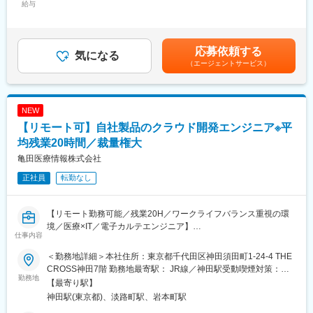
オンプレ環境で提供しているWEB型電子カルテシステムの開発を
給与
260,000円～303,000円＜昇給有無＞有＜残業手当＞有＜給与補足
担っていただき、その中で医療業界の知識を取得していただきま
・バックアップ体制：製品担当のマーケや学術チームもいるの
＞前職考慮して決定致します。また、上記年収には年間賞与（3か
す。中長期的にはクラウドカルテ「blanc（ブラン）」の開発や、
で、一緒に同行してサポートなども可能です。商談内容やステー
月）、残業代（想定残業時間：20時間）を含みます。※モデル年
Azureを始めクラウド基盤を活用するSaaS・WebAPIの開発に携
クホルダーを意識して社内のリソースを活用しながら進めていく
収32歳：500万円43歳：680万円（管理職）賃金はあくまでも目
応募依頼する
わっていただきます。
気になる
ことが可能です。
安の金額であり、選考を通じて上下する可能性があります。月給
（エージェントサービス）
(月額)は固定手当を含めた表記です。
■開発環境：
・現在、世界50ヵ国で医療サービスを提供し、全世界の社員数は
・バックエンド：Java
6万5千人となっています。国外だけでなく、日本の福島にも生産
・IDE：Visual Studio VS Code
工場を有しており、安定供給を図りつつ、日本の医療現場に貢献
NEW
・課題管理など：JIRA、Bitbucket
しています。
【リモート可】自社製品のクラウド開発エンジニア※平
・コミュニケーションツール：Slack、Google Meet
均残業20時間／裁量権大
変更の範囲：会社の定める業務
■働き方：
亀田医療情報株式会社
本ポジションはリモート（在宅勤務）で就業可能です。ご自宅で
正社員
転勤なし
の業務が可能ですので全国どこに居住されても問題ありません。※
海外不可／入社後の研修期間と会社指定の出社日除く
【リモート勤務可能／残業20H／ワークライフバランス重視の環
■研修：
境／医療×IT／電子カルテエンジニア】
本社周辺を予定しており、会社の用意したホテルから勤務いただ
仕事内容
きます。研修期間はスキルや経験に応じて1週間から1か月程度を
■概要／採用背景：
想定しております。
＜勤務地詳細＞本社住所：東京都千代田区神田須田町1-24-4 THE
当社のメインプロダクトである電子カルテシステムのクラウド版
CROSS神田7階 勤務地最寄駅： JR線／神田駅受動喫煙対策：屋
の提供がスタートし、クリニックや病院などの医療施設に導入が
勤務地
■特徴：
内全面禁煙変更の範囲：会社の定める事業所（リモートワーク含
【最寄り駅】
進んでいます。継続的な新規導入に加え、より利便性を高めクラ
当社初めてのクラウドサービスとして、2021年1月にクラウドカ
む）
神田駅(東京都)、淡路町駅、岩本町駅
イアントの業務改善に寄与していくために新たにエンジニアを募
ルテ「blanc(ブラン)」がサービスローンチされました。クラウド