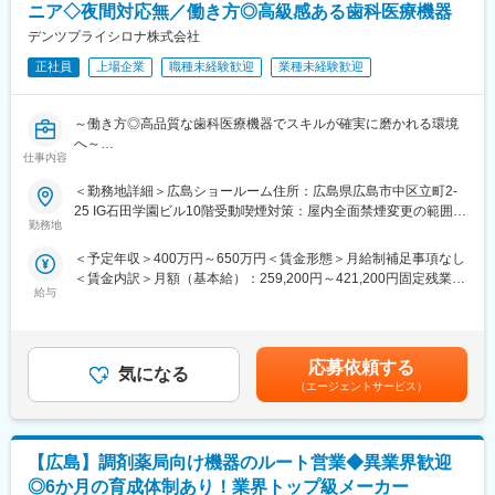
・担当する製品の提案、技術サポート（手術の立会いあり）
ニア◇夜間対応無／働き方◎高級感ある歯科医療機器
・最新の医療関連情報の提供、医療機関へのサポート（勉強・セ
デンツプライシロナ株式会社
ミナーの主催など）
・販売代理店へのサポート
正社員
上場企業
職種未経験歓迎
業種未経験歓迎
・各種学会への参加
・担当施設の患者集患の提案、実行
～働き方◎高品質な歯科医療機器でスキルが確実に磨かれる環境
※担当病院数は10～15施設ほどです。
へ～
※緊急の呼び出し等は発生いたしません。
仕事内容
■業務内容：
中四国エリアの歯科院内での歯科治療機械の保守・点検・修理業
■担当製品
＜勤務地詳細＞広島ショールーム住所：広島県広島市中区立町2-
務担当の募集です。
サージェリー事業本部で展開している外科の製品群で「手術用縫
25 IG石田学園ビル10階受動喫煙対策：屋内全面禁煙変更の範囲：
＜具体的な業務＞
合糸」「手術用器機」「止血剤」の大きく3つ分けれております。
勤務地
会社の定める事業所
・歯科クリニックへ訪問し、装置の点検や修理対応、製品の導入
入社後はいずれかの製品群を担当いただきます。豊富なラインナ
＜予定年収＞400万円～650万円＜賃金形態＞月給制補足事項なし
・お客様への説明、見積提示、価格交渉
ップを揃えており、顧客のニーズに合わせた最適なソリューショ
＜賃金内訳＞月額（基本給）：259,200円～421,200円固定残業手
※社用車を1台貸与しますので、ご自身で運転をして歯科クリニッ
ン提案が可能です。
給与
当/月：40,500円～65,813円（固定残業時間20時間0分/月）超過し
クへ訪問となります。基本直行直帰で、1日平均4件回っていただ
た時間外労働の残業手当は追加支給＜月給＞299,700円～487,013
きます（診療前・お昼・診療後等）。
■研修・教育制度
円（一律手当を含む）＜昇給有無＞有＜残業手当＞有＜給与補足
入社後は会社、製品に関して知識を深めていただくため3か月の研
＞※給与詳細は経験・能力・スキルに応じ、選考の過程を通じて決
＜取扱製品＞
修を行っています。座学だけでなく、実際に担当する製品の操作
応募依頼する
気になる
定します。※上記年収は、インセンティブ賞与を含んだ想定金額で
高い精度とデザイン性を兼ね備えた歯科用機器を取り扱います。
を頂くなど基礎的な知識を身につけてからの現場配属になりま
（エージェントサービス）
す。※上記年収は、40,500円～（月20時間残業相当）を含みま
医療従事者から高く評価されている製品群です。
す。現場配属後も上長や先輩社員との営業動向や勉強会、年次や
す。賃金はあくまでも目安の金額であり、選考を通じて上下する
https://www.dentsplysirona.com/ja-jp
階層別の研修プログラムを用意しているため、継続的に知識習得
可能性があります。月給(月額)は固定手当を含めた表記です。
をする環境が整っております。
【広島】調剤薬局向け機器のルート営業◆異業界歓迎
＜過去入社者のご経歴＞
※初期研修期間中は会社で手配するビジネスホテルに宿泊していた
医療機器エンジニア、自動車整備士、エレベーター／自動ドアの
だきます。
◎6か月の育成体制あり！業界トップ級メーカー