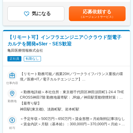
長に伴う管理体制高度化の中核を担うことができます
＞無＜給与補足＞※記載年収はあくまで目安■営業職29歳、入社4
制度など、働きやすい環境を整えています。市場シェアの高い製
・CFOと密接に連携しながら、経営判断を支える財務会計機能の
年目の場合固定年収 500万円 インセンティブ 380万円35歳、
品を扱い、社会貢献性の高い仕事に携わりたい方におすすめで
応募依頼する
構築を推進できます
気になる
入社8年目の場合固定年収 600万円 インセンティブ 400万円
す。
（エージェントサービス）
・財務会計実務に加え、業務プロセス設計やガバナンス強化な
賃金はあくまでも目安の金額であり、選考を通じて上下する可能
ど、組織づくりにも携わることができます
性があります。月給(月額)は固定手当を含めた表記です。
■評価制度：
・少人数組織ならではの裁量のもと、自ら仕組みを作りながら事
社員の努力と成果を正当に評価するインセンティブ制度が充実し
業成長を支える経験を積むことができます
【リモート可】インフラエンジニア◇クラウド型電子
ています。
100%達成の場合は3桁の支給が見込めます。
カルテを開発※SIer・SES歓迎
変更の範囲：会社の定める業務
亀田医療情報株式会社
■業務概要：
医療機器の営業職として、医師や販売代理店と連携し、最適な治
正社員
転勤なし
療方法の提案を行います。新製品の特徴や効果を説明し、データ
分析を駆使して戦略的にアプローチします。また、手術に立ち会
【リモート勤務可能／残業20H／ワークライフバランス重視の環
い、技術的なサポートも担当し、患者様の健康に貢献します。
境／医療×IT／電子カルテエンジニア】
仕事内容
■職務詳細：
■職務内容：
・医師への新製品提案／レクチャー
＜勤務地詳細＞本社住所：東京都千代田区神田須田町1-24-4 THE
クラウドサービスのインフラチームの一員として、DBのチューニ
・販売代理店との協力／教育
CROSS神田7階 勤務地最寄駅： JR線／神田駅受動喫煙対策：屋
ング・パフォーマンス改善や、プラットフォームの開発、運用全
・手術立ち会い／技術サポート
勤務地
内全面禁煙変更の範囲：会社の定める事業所（リモートワーク含
【最寄り駅】
般を幅広く担当していただきます。プラットフォームとして
・データ分析に基づく戦略的アプローチ
む）
神田駅(東京都)、淡路町駅、岩本町駅
Microsoft Azureを採用していますので、Azureの各種サービスを中
心とした最適なプラットフォームの構築・維持を目指していただ
■研修／フォロー体制：
＜予定年収＞500万円～650万円＜賃金形態＞月給制特記事項なし
きます。
入社後、約1年をかけて1人前になれる研修・OJT制度を完備。座
＜賃金内訳＞月額（基本給）：300,000円～370,000円＜月給＞
学研修と先輩社員との同行で、着実に力をつけることができま
給与
300,000円～370,000円＜昇給有無＞有＜残業手当＞有＜給与補足
■業務詳細：