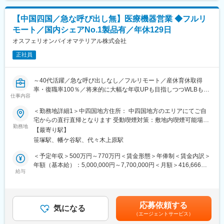
き合い、社内の困りごとを抱えるメンバーには部署の垣根を超え
で一人立ちとなる想定です。製品についての勉強会なども営業所
て助け合う社風です。
ごとで開催されており継続的にフォローをする体制も整っている
【中国四国／急な呼び出し無】医療機器営業 ◆フルリ
他、社風としても社員同士で助け合う風土がありますので業界未
モート／国内シェアNo.1製品有／年休129日
変更の範囲：会社の定める業務
経験であってもご安心ください。
■組織構成：
オスフェリオンバイオマテリアル株式会社
営業は4部門に分かれていますが、今回は脳神経外科製品（電気メ
正社員
ス、圧可変式シャントバルブ等）の担当となります。
■同社の魅力
【幅広い商品群】
～40代活躍／急な呼び出しなし／フルリモート／産休育休取得
開発、販売の歴史を持つ人工呼吸器のみならず、急性期領域、在
率・復職率100％／将来的に大幅な年収UPも目指しつつWLBも担
宅ケア、手術室設備、外科系製品、産婦人科製品など、幅広い商
仕事内容
保できる環境～
品群を持ちます。
＜勤務地詳細1＞中四国地方住所： 中四国地方のエリアにてご自
【日系×世界展開の医療機器企業】
★フルリモートで自宅から顧客先へ直行直帰の営業スタイル、全
宅からの直行直帰となります 受動喫煙対策：敷地内喫煙可能場所
日本における最先端医療機器の輸入商社として国内トップシェア
国どこでも勤務可能！
勤務地
あり＜勤務地詳細2＞本社住所：東京都渋谷区笹塚1-50-1 Daiwa
の製品を持ち、海外グループ会社による世界規模(アメリカ、フラ
【最寄り駅】
★予定手術が大半のため緊急呼び出しはなし！
笹塚タワー受動喫煙対策：敷地内喫煙可能場所あり変更の範囲：
ンス、イタリア、スイス等)の事業展開を行なっています。社会貢
笹塚駅、幡ケ谷駅、代々木上原駅
★WLBを改善したくて入社している社員多数！
会社の定める事業所（リモートワーク含む）
献性が高く、安定している医療業界かつ日本の歴史あるグローバ
★セラミックス人工骨の国内シェアNo.1企業！
＜予定年収＞500万円～770万円＜賃金形態＞年俸制＜賃金内訳＞
ル企業という非常に珍しい同社にて力を存分に発揮して頂きたい
年額（基本給）：5,000,000円～7,700,000円＜月額＞416,666円
と考えています。
■業務概要
給与
～641,666円（12分割）＜昇給有無＞有＜残業手当＞無＜給与補
【商社、メーカー双方の機能が強み】
整形外科向けの人工骨等を研究開発・製造する当社にて、膝・足
足＞※その方の経験・能力に応じて決定します。■残業手当：無
海外の優れた医療機器を輸入し販売する商社機能のみならず、自
の関節に関連する人工骨並びに金属インプラント品の営業活動、
（事業場外みなし労働制適用）■インセンティブ（予定年収に含ま
社グループメーカーによる製品開発・製造にも積極的に取り組ん
マーケティング業務のサポートをお任せいたします。
ず）：年2回。半期ごとに予算の達成に応じて支給。（0～100万
でいるほか、現場の声を生かしたOEMブランド「tkbシリーズ」も
応募依頼する
気になる
円/半期）賃金はあくまでも目安の金額であり、選考を通じて上下
展開しています。
（エージェントサービス）
■業務詳細
する可能性があります。月給(月額)は固定手当を含めた表記です。