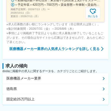
＜勤務地詳細＞本社住所：東京都千代田区富士見2-7-2 ステージビルディング8F勤務地最寄駅：JR総武線／飯田橋駅受動喫煙対策：屋内全面禁煙変更の範囲：会社の定める事業所（リモートワーク含む）
＜予定年収＞420万円～700万円＜賃金形態＞年俸制＜賃金内訳＞年額（基本給）：3,319,800円～5,440,000円固定残業手当/月：73,350円～130,000円（固定残業時間30時間0分/月）超過した時間外労働の残業手当は追加支給＜月額＞350,000円～583,333円（12分割）（一律手当を含む）＜昇給有無＞有＜残業手当＞有＜給与補足＞※経験・能力・前職での給与を考慮し､当社規定により決定します。■パフォーマンスボーナス（個人実績連動／年1回■昇給：有（人事評価・会社業績に基づく）賃金はあくまでも目安の金額であり、選考を通じて上下する可能性があります。月給(月額)は固定手当を含めた表記です。
掲載予定期間：
2026/7/13（月）
〜
2026/10/11（日）
気になる
更新日：
2026/7/13（月）
※求人応募数の多い順にランキングしています（非公開求人は除く）。
※集計対象期間：2026/7/31（金）～2026/8/6（木）
※事情により掲載終了予定日よりも前に求人募集が終了していることもご
ざいます。その場合は当サイトから応募はできませんので、あらかじめご
了承ください。
医療機器メーカー業界
の人気求人ランキングを詳しく見る
求人の傾向
dodaに掲載中の求人に関するデータを、カテゴリごとにご紹介します。
医療機器メーカー業界
徳島県
固定給25万円以上