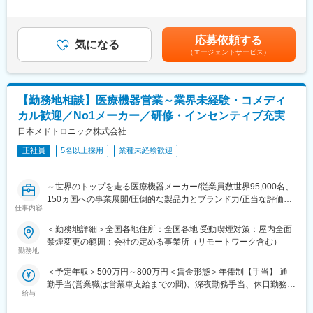
現在は経営管理部として部長1名、会計担当2名の組織です。財務
その他、状況に応じて各種研修もございます。
間外労働の残業手当は追加支給＜月額＞666,666円～1,000,000円
会計領域をリードする役割を担っていただきたいと考えていま
（12分割）（一律手当を含む）＜昇給有無＞有＜残業手当＞有＜
す。
変更の範囲：会社の定める業務
給与補足＞※面談を通じてスキル等をもとに決定します。賃金はあ
応募依頼する
気になる
くまでも目安の金額であり、選考を通じて上下する可能性があり
（エージェントサービス）
■具体的な業務内容
ます。月給(月額)は固定手当を含めた表記です。
・月次・四半期・年次決算業務
・業務フローの設計・改善・標準化
・会計システムおよび周辺オペレーションの整備
【勤務地相談】医療機器営業～業界未経験・コメディ
・監査法人対応
カル歓迎／No1メーカー／研修・インセンティブ充実
・経営陣向けレポーティング資料の作成
・各部門と連携した管理体制の構築・改善
日本メドトロニック株式会社
・日常経理業務の運営および改善
正社員
5名以上採用
業種未経験歓迎
・会計論点の整理および会計処理方針の検討
・税理士等の外部専門家との連携
・内部統制の整備・運用
～世界のトップを走る医療機器メーカー/従業員数世界95,000名、
・開示対応、IPO準備
150ヵ国への事業展開/圧倒的な製品力とブランド力/正当な評価体
仕事内容
制/1秒に2人の患者さんの生活を毎時間、毎日、変え続けられると
※ご経験やご志向に応じてマネジメントやスペシャリストとしての
いう社会貢献度～
＜勤務地詳細＞全国各地住所：全国各地 受動喫煙対策：屋内全面
キャリア構築が可能です
禁煙変更の範囲：会社の定める事業所（リモートワーク含む）
■企業の特徴／魅力：
勤務地
■ポジションの面白さ
当社は、業界内での圧倒的知名度を誇り、医療機器メーカーとし
・AI活用による業務自動化・高度化を積極的に推進しており、定
＜予定年収＞500万円～800万円＜賃金形態＞年俸制【手当】 通
て最前線で業界をリードしています。
型業務の効率化だけでなく、より付加価値の高い業務へ注力でき
勤手当(営業職は営業車支給までの間)、深夜勤務手当、休日勤務手
当社は1949年の設立以来、医療技術の革新を続け、電池式体外型
る環境があります
給与
当＜賃金内訳＞年額（基本給）：4,200,000円～6,000,000円＜月
ペースメーカの開発やリードレスペースメーカ、手術支援ロボッ
・監査法人レビュー対応の立ち上げや内部統制整備など、事業成
額＞350,000円～500,000円（12分割）＜昇給有無＞有＜残業手当
トなどを提供しています。フレックスタイム制度や育児費用補助