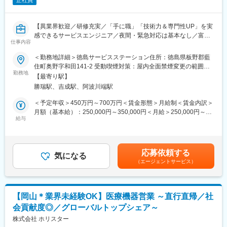
正社員
【異業界歓迎／研修充実／「手に職」「技術力＆専門性UP」を実
感できるサービスエンジニア／夜間・緊急対応は基本なし／富士
仕事内容
フイルムグループの安定基盤】
＜勤務地詳細＞徳島サービスステーション住所：徳島県板野郡藍
■職務内容：
住町奥野字和田141-2 受動喫煙対策：屋内全面禁煙変更の範囲：
富士フイルムグループが提供する医療機器の設置・保守・技術サ
勤務地
会社の定める事業所（リモートワーク含む）
【最寄り駅】
ポートを担当いただきます。
勝瑞駅、吉成駅、阿波川端駅
既に導入されているクリニックを中心に、オンコール呼び出しを
含み1日2～3件程度の訪問で、点検・メンテナンス・不具合対応
＜予定年収＞450万円～700万円＜賃金形態＞月給制＜賃金内訳＞
を行います。
月額（基本給）：250,000円～350,000円＜月給＞250,000円～
本ポジションは、「ただ直す」ではなく、「医療現場に貢献する
給与
350,000円＜昇給有無＞有＜残業手当＞有賃金はあくまでも目安
技術者」として機器・IT・ネットワークを横断した専門性を身に
の金額であり、選考を通じて上下する可能性があります。月給(月
つけていける仕事です。
額)は固定手当を含めた表記です。
応募依頼する
■職務内容詳細：
気になる
（エージェントサービス）
主にCR（デジタル画像診断システム・エックスレイフィルム自動
現像機）X線撮影装置の設置、立上げ、定期点検、トラブルシュー
ティング等の技術サポートがメインとなります。医療機関特有の
効率的運用のご提案、開発部門へのフィードバック等、安心して
【岡山＊業界未経験OK】医療機器営業 ～直行直帰／社
ユーザーに同社の医療機器をご使用いただけるよう様々な側面か
会貢献度◎／グローバルトップシェア～
らサービス＆サポートするポジションです。 サポート＆サービス
の品質を高め、お客様にご提案することで、お客様からの信頼や
株式会社 ホリスター