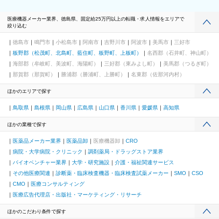
医療機器メーカー業界、徳島県、固定給25万円以上の転職・求人情報をエリアで
絞り込む
徳島市
鳴門市
小松島市
阿南市
吉野川市
阿波市
美馬市
三好市
板野郡（松茂町、北島町、藍住町、板野町、上板町）
名西郡（石井町、神山町）
海部郡（牟岐町、美波町、海陽町）
三好郡（東みよし町）
美馬郡（つるぎ町）
那賀郡（那賀町）
勝浦郡（勝浦町、上勝町）
名東郡（佐那河内村）
ほかのエリアで探す
鳥取県
島根県
岡山県
広島県
山口県
香川県
愛媛県
高知県
ほかの業種で探す
医薬品メーカー業界
医薬品卸
医療機器卸
CRO
病院・大学病院・クリニック
調剤薬局・ドラッグストア業界
バイオベンチャー業界
大学・研究施設
介護・福祉関連サービス
その他医療関連
診断薬・臨床検査機器・臨床検査試薬メーカー
SMO
CSO
CMO
医療コンサルティング
医療広告代理店・出版社・マーケティング・リサーチ
ほかのこだわり条件で探す