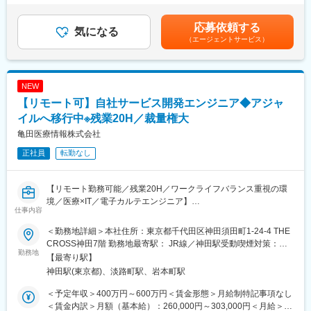
■選考ポジション：
脊椎領域は全国を3名でカバーしています。
ティブ込みの金額です。※外勤日当は実績に応じて別途支給となり
これまでのご経験やご希望に合わせてご紹介いたします。
ます。賃金はあくまでも目安の金額であり、選考を通じて上下す
応募依頼する
≪配属部門一例≫
気になる
■同社の特色：
る可能性があります。月給(月額)は固定手当を含めた表記です。
（エージェントサービス）
・アドバンスド ペイシェント モニタリング（血行動態モニタリン
１、民間のシンクタンクの調査では、整形外科向けセラミックス
グ／クリティカルケア等）
人工骨販売金額では国内シェアトップクラス。
・MMS事業部（薬局DX推進（自動薬剤ピッキング装置））
２、入社と同時に有給休暇を比例付与。社員の産休育休取得率お
・サージュリー事業部（止血材など）
よび復職率は契約社員を含め100％。
NEW
・SM事業部（採血管を含む検査関連製品）
３、従業員からのアイデアや提案を賞賛。主体性のある方はやり
【リモート可】自社サービス開発エンジニア◆アジャ
・オンコロジー営業部
がいを感じられます。
イルへ移行中※残業20H／裁量権大
４、社内は社長、副社長問わず「さん」付けで呼び合う風通しの
■職務詳細
良い風土があり、これまでの新卒社員の定着率は9割超と勤務しや
亀田医療情報株式会社
※配属部署によりますが、基本的には病院、薬局などへの営業とな
すい風土が整っています。
正社員
転勤なし
ります。
５、開発・製造～販売まで全て自社にて一気通貫で行っていま
・担当施設・地区における製品の販売活動や代理店との協働
す。
・学会・地域セミナー等の企画・運営・サポート
【リモート勤務可能／残業20H／ワークライフバランス重視の環
・医療従事者へのトレーニングなど
変更の範囲：会社の定める業務
境／医療×IT／電子カルテエンジニア】
仕事内容
■業務概要：
■同社の魅力
＜勤務地詳細＞本社住所：東京都千代田区神田須田町1-24-4 THE
当社メインプロダクトである電子カルテシステムのクラウド版の
・当社の診断機器は適切な治療をする上で非常に重要で、高いシ
CROSS神田7階 勤務地最寄駅： JR線／神田駅受動喫煙対策：屋
提供がスタートし、クリニックや病院などの医療施設に導入が進
勤務地
ェアも持っているなど、医療現場のお客様から高く評価されてい
内全面禁煙変更の範囲：会社の定める事業所（リモートワーク含
【最寄り駅】
んでいます。本ポジションでは自社電子カルテシステムの開発エ
ます。検査だけに留まらず、臨床医へのフィードバックまで一貫
む）
神田駅(東京都)、淡路町駅、岩本町駅
ンジニアを募集しています。
して携わることができるのも大きなやりがいです。また、目標達
成率だけでなく、会社として定めている注力製品に対してのイン
＜予定年収＞400万円～600万円＜賃金形態＞月給制特記事項なし
■業務詳細：
センティブなどもあります。
＜賃金内訳＞月額（基本給）：260,000円～303,000円＜月給＞