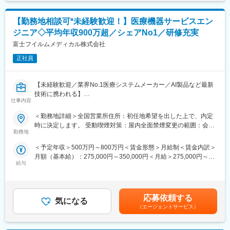
設置および医療機関への保守サポートを担当する業務です。主に
ご経験にもよりますが、基本的には座学研修を1週間実施したあ
医用画像処理機器、医用画像ネットワークシステムの設置、立ち
と、営業同行やオペの見学を行いながら半年～1年ほどかけて教育
【勤務地相談可*未経験歓迎！】医療機器サービスエン
上げ、定期点検、トラブルシューティングなどの技術サポートを
していきます。
行います。
ジニア◇平均年収900万超／シェアNo1／研修充実
富士フイルムメディカル株式会社
▽働き方
■研修制度
製品特性上、緊急の呼び出しが基本的に発生せず、手術の立ち会
入社後は、小田原にある研修センターにて、機械の解体・組み立
正社員
い頻度も少ないため、安定的に働くことができます。年間休日も
てなどの基礎技術を学び、先輩社員とのOJTを通じて、現場での
124日、退職金制度など福利厚生も充実しており、長期的に就業
実務に慣れていただきます。上記のとおり実機を用いたトレーニ
できる環境です。
【未経験歓迎／業界No.1医療システムメーカー／AI製品など最新
ングなどから必要なスキルを段階的に習得できますので、MEの方
技術に携われる】
でもキャッチアップいただける環境です！
変更の範囲：本文参照
仕事内容
医療現場を支える「サービスエンジニア」に挑戦したい方募集！
※その他年間研修カリキュラムがあり、成熟度に応じて参加可能
これまでのご経験を、医療機器の設置・保守に活かせます。
＜勤務地詳細＞全国営業所住所：初任地希望を出した上で、内定
PACS（医療用画像管理システム）やCT・MRIなどの高度な機器
■働き方魅力
時に決定します。 受動喫煙対策：屋内全面禁煙変更の範囲：会社
を扱い、病院の診断を支える重要な仕事です。最新のAI技術やネ
フレックス制度を導入しており、午前・午後の半休制度もあるた
勤務地
の定める事業所（リモートワーク含む）
ットワークシステムにも関わるため、ITスキルも身につきます。
め、柔軟な働き方が可能です。さらに、担当エリアが狭いため、
＜予定年収＞500万円～800万円＜賃金形態＞月給制＜賃金内訳＞
■PACSとは
各担当の負担を軽減し、バランスの取れたワークライフを実現で
月額（基本給）：275,000円～350,000円＜月給＞275,000円～
レントゲン、CT、MRIなどで撮影したデジタルデータを保存・管
きます。休日・夜間の問い合わせはコールセンター対応であり、
給与
350,000円＜昇給有無＞有＜残業手当＞有＜給与補足＞【年収
理・共有するシステム
メリハリをつけて働くことが可能です。（当番制あり）
例】・28歳/520万円(入社3年・経験6年、手当含)：月給32万円・
https://www.fujifilm.com/jp/ja/healthcare/healthcare-it/it-
30歳/650万円(入社6年・経験10年、手当含)：月給33万円・35
imaging/enterprise-pacs
■待遇・手当
歳/750万円(入社8年・経験11年、手当含)：月給37万円賃金はあく
平均年収907万円と医療機器メーカーでNo1の平均年収を誇り、住
応募依頼する
気になる
までも目安の金額であり、選考を通じて上下する可能性がありま
■業務概要
宅手当・家族手当・借り上げ社宅等と手当がかなり充実しており
（エージェントサービス）
す。月給(月額)は固定手当を含めた表記です。
医療機器、医療画像処理機器、医療画像ネットワークシステムの
ます。
設置および医療機関への保守サポートを担当する業務です。主に