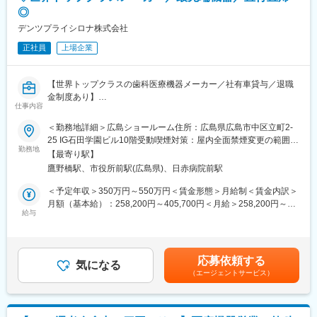
約7万人、女性は約6万人と言われており、臓器別にみると、大腸
◎
変更の範囲：会社の定める業務
がんは男性では3番目に、女性では2番目に多い病気です。同社の
デンツプライシロナ株式会社
ストーマ製品は、大腸がんをはじめ様々な病気を患った患者様の
QOL（生活の質）向上に貢献しております。
正社員
上場企業
■働きやすさ：
製品の特性上、基本的に緊急の呼び出しや手術立会いは発生いた
【世界トップクラスの歯科医療機器メーカー／社有車貸与／退職
しません。また、直行直帰スタイルがメインで，効率的な予定を
金制度あり】
仕事内容
組んで自ら積極的に稼働していただくことが求められます。
■業務内容
＜勤務地詳細＞広島ショールーム住所：広島県広島市中区立町2-
■研修について：
主に中国・四国エリアのお客様に対し、当社で展開しているセレ
25 IG石田学園ビル10階受動喫煙対策：屋内全面禁煙変更の範囲：
入社後３週間程度は座学で業界知識、学術・製品知識などを学ん
ック製品の活用方法に関するアドバイスや使用方法のトレーニン
勤務地
会社の定める事業所（リモートワーク含む）
【最寄り駅】
でいただきます。現場配属後、先輩との同行などOJTでお仕事を
グなどを通して、お客様をサポートするポジションとなります。
鷹野橋駅、市役所前駅(広島県)、日赤病院前駅
身につけていただきます。業界未経験からの入社者も活躍中で
※広島営業所を拠点として中国・四国エリアのお客様を担当いただ
す。
きます。
＜予定年収＞350万円～550万円＜賃金形態＞月給制＜賃金内訳＞
月額（基本給）：258,200円～405,700円＜月給＞258,200円～
□■□ホリスターについて□■□
＜具体的に＞
給与
405,700円＜昇給有無＞有＜残業手当＞有＜給与補足＞※給与は経
もともと印刷会社からスタートした同社。社員の家族が人工肛門
・顧客を対象とした当社製品であるセレックの購入前および導入
験・能力に応じ選考の過程を通じて決定します。ご経験やスキ
が必要になったことをきっかけに、人工肛門を扱う企業に転向し
後の研修・使用方法トレーニングをサポート
ル、前職での給与などに応じて、実際の提示金額が上下する可能
ました。
・セレックの設置についてサポート
性があります。賃金はあくまでも目安の金額であり、選考を通じ
応募依頼する
外資系企業ではありますが日系企業のような風土で、社内の雰囲
・展示会/セミナーの実施
気になる
て上下する可能性があります。月給(月額)は固定手当を含めた表記
（エージェントサービス）
気はとてもフラットで働きやすい環境です。マーケットシェアは
・導入顧客へセレック以外の製品についての案内促進
です。
国内・海外ともにトップクラスです。
※売上数値目標はありません
より良い人になることを全従業員に求める行動規範としているこ
とから教育研修制度が充実、実績に応じたインセンティブ制度で
◇弊社取扱製品：セレック（歯科用CAD/CAMシステム）