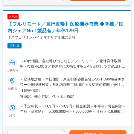
富士フイルムグループの育成制度「＋STORY」で成長をサポー
・販売代理店へのサポート（製品情報の提供・勉強会の主催な
ト。ジョブローテーションや研修でキャリアの幅を広げられま
ど）
す。
・各種学会への参加（年数回程度で土日出社があります。）
NEW
HP：https://fms-careers.fujifilm.com/environment/training/
【フルリモート／直行直帰】医療機器営業 ◆脊椎／国
■担当製品：
変更の範囲：会社の定める業務
心臓や下肢の血管の病気に対し、カテーテルを用いて治療する
内シェアNo.1製品有／年休129日
「バスキュラーインターベンション（血管内カテーテル治療）」
オスフェリオンバイオマテリアル株式会社
や、血管内の状態を診るための「イメージング（画像診断）」、
正社員
肝臓がんの化学療法「インターベンショナルオンコロジー」に関
する製品を展開しています。治療効果の向上と、デバイスを扱う
医師が求める操作性や品質を追求するとともに、患者さんの身体
～40代活躍／急な呼び出しなし／フルリモート／産休育休取得
にやさしい治療（低侵襲治療）の発展に貢献しています。
率・復職率100％／将来的に大幅な年収UPも目指しつつWLBも担
＜製品詳細＞
仕事内容
保できる環境～
https://www.terumo.co.jp/business/tis
＜勤務地詳細＞本社住所：東京都渋谷区笹塚1-50-1 Daiwa笹塚タ
★フルリモートで自宅から顧客先へ直行直帰の営業スタイル、全
■配属エリア：
ワー受動喫煙対策：敷地内喫煙可能場所あり変更の範囲：会社の
国どこでも勤務可能！
勤務地
国内支店のいずれかの配属となります。それぞれ在籍拠点をベー
定める事業所（リモートワーク含む）
【最寄り駅】
★予定手術が大半のため緊急呼び出しはなし！
スにチームでエリアを担当しています。業務を通じた「感動」と
笹塚駅、幡ケ谷駅、代々木上原駅
★WLBを改善したくて入社している社員多数！
「成長」を大事にする職場でチーム活動を重視した風土です。
★年休129日×土日祝休み／産休育休取得率・復職率100％で働き
＜予定年収＞500万円～750万円＜賃金形態＞年俸制＜賃金内訳＞
方◎
■担当に関して：
年額（基本給）：5,000,000円～7,500,000円＜月額＞416,666円
★セラミックス人工骨の国内シェアNo.1企業！
給与
大学病院などの基幹病院を担当いただきます。
～625,000円（12分割）＜昇給有無＞有＜残業手当＞無＜給与補
担当はエリアごとに異なりますが数件～数十件が多いです。
足＞※その方の経験・能力に応じて決定します。■残業手当：無
■業務概要
（事業場外みなし労働制適用）■別途インセンティブ有り（予定年
整形外科向けの人工骨等を研究開発・製造する当社にて、脊椎領
■仕事の魅力：
収額に含まず）：年2回。半期ごとに予算の達成に応じて支給。