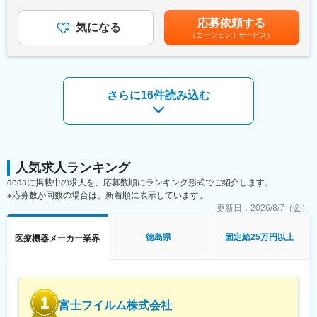
金額であり、選考を通じて上下する可能性があります。月給(月額)
■業務内容
変更の範囲：会社の定める業務
は固定手当を含めた表記です。
新しい医療機器の導入とそのサポート業務を担当するポジション
応募依頼する
気になる
です。病院や医療施設で新しい医療機器を導入し、スムーズに運
（エージェントサービス）
用されるようにサポートして頂きます。顧客とのコミュニケーシ
ョンや技術的なサポートを通じて、医療現場での問題解決に寄与
する重要な役割を担います。
さらに16件読み込む
■業務詳細
・新製品導入プロセス構築: 新しい医療機器を導入するための計
画、実行
・保守点検／故障修復: 機器が安定して動作するように定期的な点
検、修理
・症例立会: 手術や治療の際に立ち会い、機器の使用サポート
人気求人ランキング
・顧客対応: 顧客からの問い合わせや要望に対応
dodaに掲載中の求人を、応募数順にランキング形式でご紹介します。
・データ分析: 機器の使用データを分析し、運用の改善提案
※応募数が同数の場合は、新着順に表示しています。
・他製品サポート: 他の医療機器の設置や保守、修理
更新日：
2026/8/7（金）
■やりがい
最先端の医療技術を導入することで、患者さんの治療をサポート
徳島県
固定給25万円以上
医療機器メーカー業界
する重要な役割を担います。ご自身の努力が直接、医療の質を向
上させ、患者さんの命を救うことにつながります。新製品導入に
携われることができ、技術的な知識とスキルを磨きながら、医療
現場での実践的な経験を積むことができます。
富士フイルム株式会社
■担当製品：