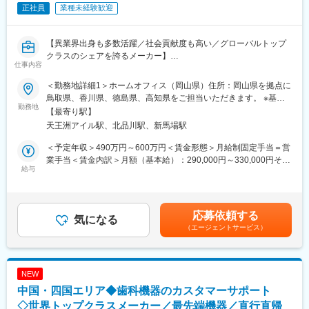
安心を獲得いただきます。
正社員
業種未経験歓迎
■研修制度について：
先輩社員とのOJTもじっくり行っており、1人前になるまで手厚く
【異業界出身も多数活躍／社会貢献度も高い／グローバルトップ
サポート致します。未経験の方でも安心してキャッチアップいた
クラスのシェアを誇るメーカー】
だけるフォロー体制がございます。
仕事内容
■概要：
また、年間カリキュラムに沿って適宜研修も実施しております。※
担当エリアの医療機関および販売代理店を中心に、同社のストー
＜勤務地詳細1＞ホームオフィス（岡山県）住所：岡山県を拠点に
機械を実際に解体したり、組み立てたりする研修や、実際にコー
マケア製品（人工肛門・人工膀胱の管理用品）の営業活動を担っ
鳥取県、香川県、徳島県、高知県をご担当いただきます。 ※基本
ルセンターに届くお問い合わせ内容を把握していただくための研
ていただきます。
勤務地
的に直行直帰受動喫煙対策：屋内全面禁煙＜勤務地詳細2＞本社住
修等。、
【最寄り駅】
※担当エリア：岡山県、鳥取県、香川県、徳島県、高知県
所：東京都品川区東品川2-2-8 スフィアタワー天王洲21F勤務地最
天王洲アイル駅、北品川駅、新馬場駅
寄駅：天王洲アイル駅受動喫煙対策：屋内全面禁煙変更の範囲：
■整備士や異業界のメンテナンス経験をお持ちの方へ：
■業務詳細：
会社の定める事業所（リモートワーク含む）
＜予定年収＞490万円～600万円＜賃金形態＞月給制固定手当＝営
これまでの「機械構造を理解し、見立てる力」はそのまま活かせ
（1）医療機関（病院など）への提案
業手当＜賃金内訳＞月額（基本給）：290,000円～330,000円その
ます。
・担当施設を訪問し製品を紹介。特徴や利点、使用上の注意点な
給与
他固定手当/月：31,350円～50,000円＜月給＞321,350円～
加えて、デジタル化・ネットワーク化が加速的に進む医療業界の
ど、細かく説明していただきます。※主に看護師向け
380,000円＜昇給有無＞有＜残業手当＞有＜給与補足＞※スキル、
中でIT・ネットワーク知識が身につき、
・病院内での勉強会およびセミナーを立案し実行していただきま
ご経験、現年収等を考慮し決定いたします。※上記年収はインセン
より専門性の高いサービスエンジニアへステップアップが可能で
す。
ティブ、営業手当(月額31,350円)込の金額です。■インセンティブ
す。
応募依頼する
（2）販売代理店への提案
気になる
について：年4回（6月・9月・12月・3月）に支給賃金はあくまで
（エージェントサービス）
実際に販売を担っていただく代理店を訪問し、新製品の紹介や製
も目安の金額であり、選考を通じて上下する可能性があります。
■緊急呼び出しについて：
品トレーニングを実施していただきます。医療機関だけでなく、
月給(月額)は固定手当を含めた表記です。
クリニックがお客様となる為、基本的に夜間に呼ばれることはあ
代理店とも関係を構築することで、スムーズな提案活動が可能に
りません。一方でイレギュラーな自体に備えて当番制（自宅待
なります。
機）を取り入れており、万が一、対応（出動）が発生した場合、
NEW
代休を取得します。一時対応はコールセンターで行っておりま
中国・四国エリア◆歯科機器のカスタマーサポート
■同社製品の活躍［大腸がん］：
す。
国内において1年間に新たに大腸がんと診断される人数は、男性は
◇世界トップクラスメーカー／最先端機器／直行直帰