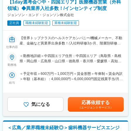
【1day選考会◇中・四国エリア】医療機器営業（外科
頑張った分だけ報いる報酬制度です。
今最も歯科業界で注目を集めるデジタル機器となり、セラミック
領域）◆異業界入社多数！/インセンティブ制度
治療を即日で提供できる機器です。
変更の範囲：会社の定める業務
（口腔内の様子を３D画像化できます）
ジョンソン・エンド・ジョンソン株式会社
３D画像化したものから、歯と同じ色をしたセラミックブロック
正社員
職種未経験歓迎
業種未経験歓迎
を削り出し、歯を形成することができます。
※商品URL
【世界トップクラスのヘルスケアカンパニー/機械メーカー、不動
https://www.dentsplysirona.com/ja-jp/discover/discover-by-
産、金融など異業界出身多数！/入社時研修3か月、階層別研修な
category/cad-cam/cerec.html
仕事内容
ど手厚い研修体制/キャリアパス充実/圧倒的な製品力/業界トップ
シェアの製品多数/インセンティブ制度/入社想定日：2026年10月1
＜勤務地詳細＞中四国エリア住所：中四国エリア（鳥取県・島根
■当社の特徴
日】
県・岡山県・広島県・山口県・徳島県・香川県・愛媛県・高知
デンツプライシロナは消耗品から装置、テクノロジー、専門製品
勤務地
県）を担当 ※詳細は入社後に決定受動喫煙対策：屋内全面禁煙変
まで幅広い製品ブランドを保有しています。
★自分の提案が、医療現場の課題解決に繋がる営業職です！
更の範囲：会社の定める事業所
歯科クリニック等で利用される製品ラインナップが豊富で、顧客
＜予定年収＞600万円～1,000万円＜賃金形態＞年俸制＜賃金内訳
★個人の裁量が大きく、年齢・性別関係・社歴関係なく活躍でき
の様々な課題に対するソリューションや提案が可能です。
＞年額（基本給）：4,000,000円～6,000,000円固定残業手当/月：
る環境です！
給与
50,000円～65,000円（固定残業時間20時間0分/月）超過した時間
★研修制度が非常に手厚く、医療機器営業のキャリア形成には最
変更の範囲：会社の定める業務
外労働の残業手当は追加支給＜月額＞383,333円～565,000円（12
適な環境です！
分割）（一律手当を含む）＜昇給有無＞有＜残業手当＞有＜給与
補足＞※ご経験やスキルを考慮し決定いたします。※上記はインセ
■業務詳細
応募依頼する
気になる
ンティブを含む金額です。賃金はあくまでも目安の金額であり、
担当エリアの病院（主に医師）に対し、当社にて扱っている製品
（エージェントサービス）
選考を通じて上下する可能性があります。月給(月額)は固定手当を
を提案していただきます。医師のニーズを掘り下げた上で解決に
含めた表記です。
最適なソリューションを提案する、コンサルティングのような営
業スタイルになります。
＜広島／業界職種未経験◎＞歯科機器サービスエンジ
＜具体的な業務内容＞