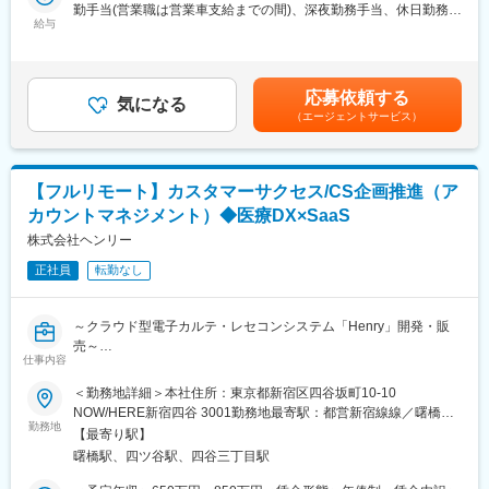
ールとして活用し随時情報を共有し開発を進めていただきます。
勤手当(営業職は営業車支給までの間)、深夜勤務手当、休日勤務手
医療技術の革新を続け、電池式体外型ペースメーカの開発やリー
給与
当＜賃金内訳＞年額（基本給）：5,000,000円～8,000,000円＜月
ドレスペースメーカ、手術支援ロボットなどを提供しています。
■夜間勤務：
額＞416,666円～666,666円（12分割）＜昇給有無＞有＜残業手当
育児費用補助制度など、働きやすい環境を整えています。市場シ
・定期メンテナンスなどで月に1-2回、30分から60分程度
＞無＜給与補足＞※記載年収はあくまで目安■営業職35歳、入社8
ェアの高い製品を扱い、社会貢献性の高い仕事に携わりたい方に
※ご入社後は経験やスキルに応じてお任せしていく予定（半年前後
年目の場合固定年収 600万円 インセンティブ 400万円賃金は
おすすめです。
応募依頼する
想定）
気になる
あくまでも目安の金額であり、選考を通じて上下する可能性があ
（エージェントサービス）
ります。月給(月額)は固定手当を含めた表記です。
■評価制度：
■開発環境：
社員の努力と成果を正当に評価するインセンティブ制度が充実し
・バックエンド・フロントエンド：C#
ています。
・IDE：Visual Studio VS Code
【フルリモート】カスタマーサクセス/CS企画推進（ア
100%達成の場合は3桁の支給が見込めます。
・課題管理など：JIRA、Bitbucket
カウントマネジメント）◆医療DX×SaaS
・コミュニケーションツール：Slack、Google Meet
■業務概要：
株式会社ヘンリー
医療機器の営業職として、医師や販売代理店と連携し、最適な治
変更の範囲：会社の定める業務
療方法の提案を行います。新製品の特徴や効果を説明し、データ
正社員
転勤なし
分析を駆使して戦略的にアプローチします。また、手術に立ち会
い、技術的なサポートも担当し、患者様の健康に貢献します。
～クラウド型電子カルテ・レセコンシステム「Henry」開発・販
売～
■職務詳細：
仕事内容
・医師への新製品提案／レクチャー
【募集背景】
・販売代理店との協力／教育
＜勤務地詳細＞本社住所：東京都新宿区四谷坂町10-10
「Henry」はリリースから3年が経ち、新規契約が着実に積み上が
・手術立ち会い／技術サポート
NOW/HERE新宿四谷 3001勤務地最寄駅：都営新宿線線／曙橋駅
るなかで、導入を終えた顧客群が急速に拡大しています。次のフ
・データ分析に基づく戦略的アプローチ
勤務地
受動喫煙対策：敷地内全面禁煙変更の範囲：会社の定める事業所
【最寄り駅】
ェーズで重要になるのが、これらの既存顧客に新機能を継続的に
（リモートワーク含む）
曙橋駅、四ツ谷駅、四谷三丁目駅
届け、現場で"使える状態"まで定着させていくことです。 そこで
■研修／フォロー体制：
今回、機能の提供設計と実行体制を強化するため、本ポジション
入社後、早期立ち上がりが可能な研修・OJT制度を完備。座学研