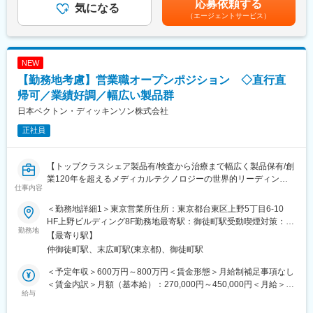
応募依頼する
域（椎弓形成術に用いられる固定材）の営業活動、マーケティン
気になる
治療部位や手順に合わせて多様な製品を展開する中で、患者さん
（0～100万円/半期）賃金はあくまでも目安の金額であり、選考を
（エージェントサービス）
グ業務のサポートをお任せいたします。
には治療効果とQOLの向上を、ドクターには手技において最大限
通じて上下する可能性があります。月給(月額)は固定手当を含めた
のパフォーマンスを発揮できる製品を提供することを目指してい
表記です。
■業務詳細
ます。中でもMRは製品情報提供のみならず、販売した医療機器が
単なる製品営業ではなく新しい手術方法などを医師に紹介するな
安全に使用されるために研修会を開催しり、使用にあたってのト
NEW
ど、医療現場に入り込んだ提案が可能です。手術の立ち合いは、
レーニングの機会を提供するなど重要な役割を担っているため、
【勤務地考慮】営業職オープンポジション ◇直行直
平均週3件ほど、立会い時間は1件あたり、２～3.5時間程度です。
やりがいを感じられます。
医師から製品の開発提案を頂いた場合は、自社の開発部門と連
帰可／業績好調／幅広い製品群
携・ディスカッションをするケースもあります。他部門の営業に
日本ベクトン・ディッキンソン株式会社
同行し医師に情報提供を行うこともあります。
変更の範囲：会社の定める業務
正社員
・手術立ち合い・器械出しサポート
・医師への製品説明・手技提案
【トップクラスシェア製品有/検査から治療まで幅広く製品保有/創
・医局説明会の企画運営とプレゼン
業120年を超えるメディカルテクノロジーの世界的リーディング
・顧客フォローと販売・契約業務
仕事内容
カンパニー】
・開発部門との改良・臨床導入連携
※営業担当には営業車が各自1台割り当てられ、原則は自宅から営
＜勤務地詳細1＞東京営業所住所：東京都台東区上野5丁目6-10
当社はライフサイエンス分野における検査機器製品、医療機器等
業先へ直行直帰のスタイルです。
HF上野ビルディング8F勤務地最寄駅：御徒町駅受動喫煙対策：屋
を展開しているグローバル企業です。今回は当社製品のセールス
勤務地
内全面禁煙＜勤務地詳細2＞全国各地住所：全国 ※ご希望の勤務地
【最寄り駅】
を担当いただける方を募集しています。
■休暇
で応相談（出張ベースでの勤務）受動喫煙対策：屋内全面禁煙変
仲御徒町駅、末広町駅(東京都)、御徒町駅
有休取得に関して、積極取得を掲げています。
更の範囲：会社の定める事業所（リモートワーク含む）
※ご経験、希望に応じて選考部署・エリアをご提案させていただき
長期休暇にも寛容であり、今年のGWは、30日・１日も休業日と
＜予定年収＞600万円～800万円＜賃金形態＞月給制補足事項なし
ます。
し、長期休暇を会社として設定されておりました。
＜賃金内訳＞月額（基本給）：270,000円～450,000円＜月給＞
ご希望を応募時に合わせてご連絡ください。
給与
270,000円～450,000円＜昇給有無＞有＜残業手当＞無＜給与補足
■組織体制：
＞※給与詳細は、経験・能力により決定します。※上記はインセン