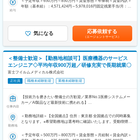
＜予定年収＞650万円～850万円＜賃金形態＞年俸制＜賃金内訳＞
の募集を開始しました。
修と先輩社員との同行で、着実に力をつけることができます。戦
年額（基本給）：4,571,424円～5,978,016円固定残業手当/月：
略的な営業活動を通じて、医師との折衝やデータ分析のスキルも
給与
160,714円～210,165円（固定残業時間45時間0分/月）超過した時
【業務概要】
磨かれます。
間外労働の残業手当は追加支給＜月額＞541,666円～708,333円
新機能を既存顧客へ届け、リリースから定着までを推進する役割
（12分割）（一律手当を含む）＜昇給有無＞有＜残業手当＞有＜
です。提供戦略の設計から関係者との合意形成、定着支援、フィ
■選考ポジション：
給与補足＞※面談を通じてスキル等をもとに決定します。賃金はあ
応募依頼する
ードバックの開発還元までを担い、加えてカスタマーサクセスが
これまでのご経験やご希望に合わせてご紹介いたします。
気になる
くまでも目安の金額であり、選考を通じて上下する可能性があり
（エージェントサービス）
中長期で機能し続ける仕組みづくりと担当顧客との関係性改善も
≪配属部門一例≫
ます。月給(月額)は固定手当を含めた表記です。
進めていただきます。
・Cardiac Rhythm Management
・Cardiac Ablation Solutions
【業務内容】
・Structural Heart
＜整備士歓迎＞【勤務地相談可】医療機器のサービス
・既存顧客への提供戦略を設計する（先行提供・段階展開・対象
・SPINE
エンジニア◇平均年収900万超／研修充実で長期就業〇
範囲・提供条件の定義）
・Neuro Vascular
・社内外の利害関係者（顧客・開発・セールス・サポート）との
富士フイルムメディカル株式会社
・Neuro Modulation 等
合意形成
正社員
職種未経験歓迎
業種未経験歓迎
・利用開始ガイド・注意事項・説明資料など、現場定着に必要な
変更の範囲：会社の定める業務
情報の整備・配信
・顧客フィードバックの収集・開発への還元・改善サイクルの実
【技術力を磨きたい整備士の方歓迎／業界No.1医療システムメー
行
カー／AI製品など最新技術に携われる】
・ハイタッチ／ロータッチを使い分けた顧客関係の維持・改善
仕事内容
医療現場を支える「サービスエンジニア」に挑戦したい整備士の
・カスタマーサクセス体制・オペレーション・ナレッジの企画・
方募集！整備士としての経験を、医療機器の設置・保守に活かせ
＜勤務地詳細＞【全国拠点】住所：東京都 全国拠点での同時募集
整備・推進
ます。PACSやCT・MRIなどの高度な機器を扱い、病院の診断を
となります。※希望勤務地は選考時に確認いたします。受動喫煙対
支える重要な仕事です。最新のAI技術やネットワークシステムに
勤務地
策：屋内全面禁煙変更の範囲：会社の定める事業所（リモートワ
【ポジション魅力】
も関わるため、ITスキルも身につきます。
ーク含む）
・基幹ERPとして、機能変更の業務影響が大きい領域で「提供を
＜予定年収＞500万円～800万円＜賃金形態＞月給制＜賃金内訳＞
成立させる」意思決定と推進を担える