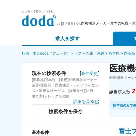
医療機器メーカー業界の転職・求
求人を探す
詳細条件から探す
エージェ
転職・求人doda（デューダ）トップ
九州・沖縄
熊本県
医薬品
医療機
新着求人から探す
スカウト
[
]
現在の検索条件
条件変更
医療機器メーカ
[勤務地]熊本県 [業種]医療機器メーカー
求人特集から探す
パートナ
業界-医薬品・医療機器・ライフサイエン
2
ス・医療系サービス [詳細条件](休日・
該当求人数
働き方)フレックス勤務
詳細を見る
熊本県のみで
検索条件を保存
富士
基本条件