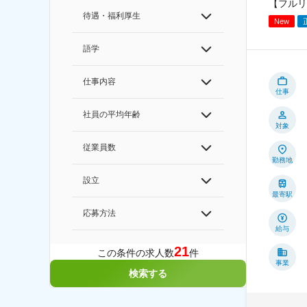
【フルリ
待遇・福利厚生
New
語学
仕事内容
仕事
社員の平均年齢
対象
従業員数
勤務地
設立
最寄駅
応募方法
給与
21
この条件の求人数
件
事業
検索する