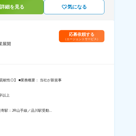
詳細を見る
気になる
応募依頼する
（エージェントサービス）
業展開
貢献性◎】 ■業務概要： 当社が新規事
卒以上
寄駅：JR山手線／品川駅受動...