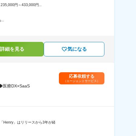
00円～433,000円...
..
詳細を見る
気になる
応募依頼する
（エージェントサービス）
療DX×SaaS
「Henry」はリリースから3年が経