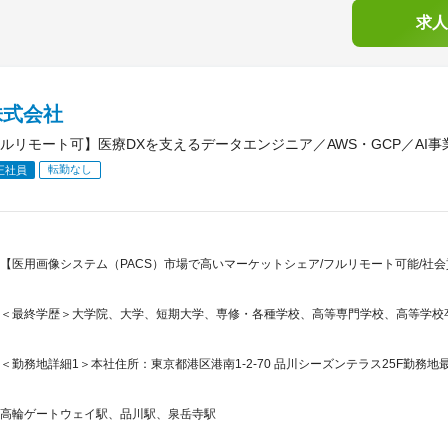
求人
株式会社
ルリモート可】医療DXを支えるデータエンジニア／AWS・GCP／AI事
転勤なし
正社員
【医用画像システム（PACS）市場で高いマーケットシェア/フルリモート可能/社会
＜最終学歴＞大学院、大学、短期大学、専修・各種学校、高等専門学校、高等学校
＜勤務地詳細1＞本社住所：東京都港区港南1-2-70 品川シーズンテラス25F勤務地最
高輪ゲートウェイ駅、品川駅、泉岳寺駅