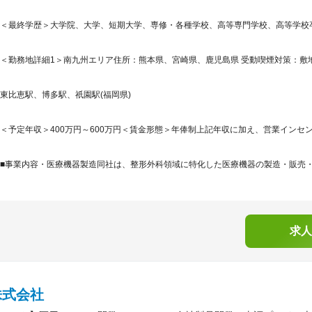
＜最終学歴＞大学院、大学、短期大学、専修・各種学校、高等専門学校、高等学校
＜勤務地詳細1＞南九州エリア住所：熊本県、宮崎県、鹿児島県 受動喫煙対策：敷地
東比恵駅、博多駅、祇園駅(福岡県)
＜予定年収＞400万円～600万円＜賃金形態＞年俸制上記年収に加え、営業インセン
■事業内容・医療機器製造同社は、整形外科領域に特化した医療機器の製造・販売・ア
求人
株式会社