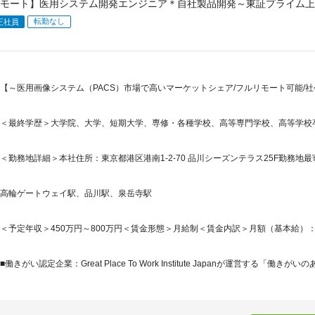
モート】医用システム開発エンジニア＊自社製品開発～東証プライム上
転勤なし
正社員
【～医用画像システム（PACS）市場で高いマーケットシェア/フルリモート可能/社
＜最終学歴＞大学院、大学、短期大学、専修・各種学校、高等専門学校、高等学校
＜勤務地詳細＞本社住所：東京都港区港南1-2-70 品川シーズンテラス25F勤務地最寄
高輪ゲートウェイ駅、品川駅、泉岳寺駅
＜予定年収＞450万円～800万円＜賃金形態＞月給制＜賃金内訳＞月額（基本給）：235,0
■働きがい認定企業：Great Place To Work Institute Japanが運営する「働きがいのあ.