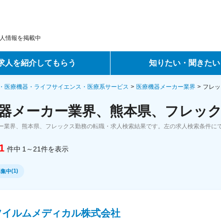
人情報を掲載中
求人を紹介してもらう
知りたい・聞きたい
ントサービス
転職ノウハウ
・医療機器・ライフサイエンス・医療系サービス
医療機器メーカー業界
フレッ
器メーカー業界、熊本県、フレック
サービス
データで見る転職
ー業界、熊本県、フレックス勤務の転職・求人検索結果です。左の求人検索条件に
ーエージェントサービス
コラム・インタビュー
1
件中
1～21
件
を表示
転職Q&A
(
1
)
募集中
フイルムメディカル株式会社