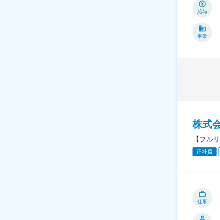
給与
事業
株式
【フルリ
正社員
仕事