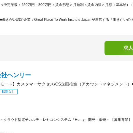
＜予定年収＞450万円～800万円＜賃金形態＞月給制＜賃金内訳＞月額（基本給）：235,0
■働きがい認定企業：Great Place To Work Institute Japanが運営する「働きがいのあ.
求人
会社ヘンリー
モート】カスタマーサクセス/CS企画推進（アカウントマネジメント）◆医
転勤なし
～クラウド型電子カルテ・レセコンシステム「Henry」開発・販売～ 【募集背景】 