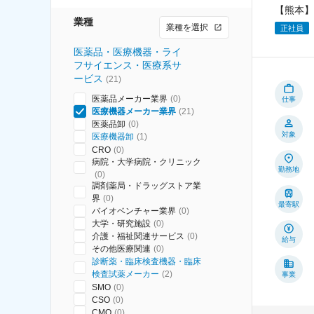
【熊本】
業種
業種を選択
正社員
医薬品・医療機器・ライ
フサイエンス・医療系サ
ービス
(
21
)
医薬品メーカー業界
(
0
)
仕事
医療機器メーカー業界
(
21
)
医薬品卸
(
0
)
対象
医療機器卸
(
1
)
CRO
(
0
)
病院・大学病院・クリニック
勤務地
(
0
)
調剤薬局・ドラッグストア業
界
(
0
)
最寄駅
バイオベンチャー業界
(
0
)
大学・研究施設
(
0
)
介護・福祉関連サービス
(
0
)
給与
その他医療関連
(
0
)
診断薬・臨床検査機器・臨床
検査試薬メーカー
(
2
)
事業
SMO
(
0
)
CSO
(
0
)
CMO
(
0
)