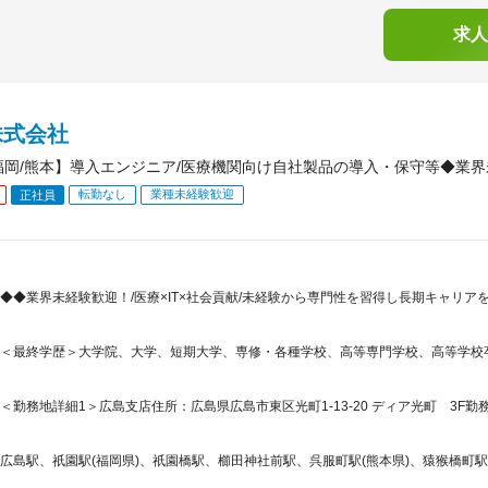
求人
株式会社
福岡/熊本】導入エンジニア/医療機関向け自社製品の導入・保守等◆業
転勤なし
業種未経験歓迎
正社員
◆◆業界未経験歓迎！/医療×IT×社会貢献/未経験から専門性を習得し長期キャリア
＜最終学歴＞大学院、大学、短期大学、専修・各種学校、高等専門学校、高等学校
＜勤務地詳細1＞広島支店住所：広島県広島市東区光町1-13-20 ディア光町 3F勤務
広島駅、祇園駅(福岡県)、祇園橋駅、櫛田神社前駅、呉服町駅(熊本県)、猿猴橋町駅、