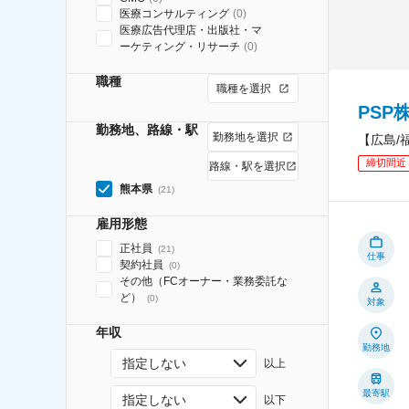
医療コンサルティング
(
0
)
医療広告代理店・出版社・マ
ーケティング・リサーチ
(
0
)
職種
職種を選択
PSP
勤務地、路線・駅
勤務地を選択
【広島/
締切間近
路線・駅を選択
熊本県
(
21
)
雇用形態
正社員
(
21
)
仕事
契約社員
(
0
)
その他（FCオーナー・業務委託な
ど）
(
0
)
対象
年収
勤務地
指定しない
以上
最寄駅
指定しない
以下