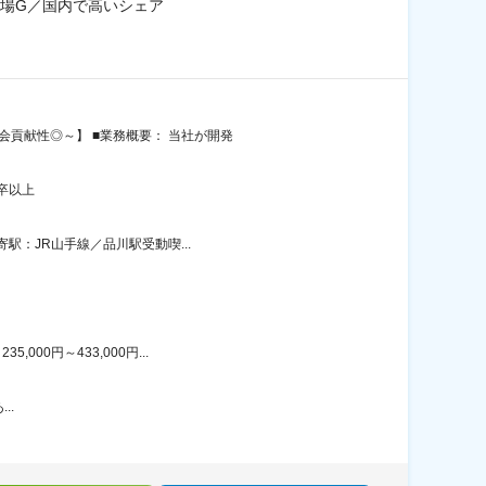
場G／国内で高いシェア
会貢献性◎～】 ■業務概要： 当社が開発
卒以上
駅：JR山手線／品川駅受動喫...
00円～433,000円...
..