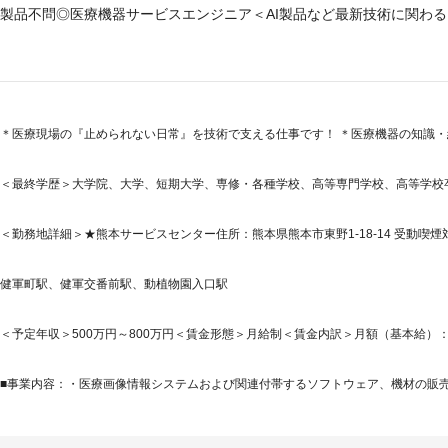
製品不問◎医療機器サービスエンジニア＜AI製品など最新技術に関わる
＊医療現場の『止められない日常』を技術で支える仕事です！ ＊医療機器の知識
＜最終学歴＞大学院、大学、短期大学、専修・各種学校、高等専門学校、高等学校
＜勤務地詳細＞★熊本サービスセンター住所：熊本県熊本市東野1-18-14 受動喫煙
健軍町駅、健軍交番前駅、動植物園入口駅
＜予定年収＞500万円～800万円＜賃金形態＞月給制＜賃金内訳＞月額（基本給）：275,0
■事業内容：・医療画像情報システムおよび関連付帯するソフトウェア、機材の販売・