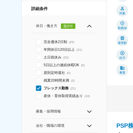
詳細条件
対象
休日・働き方
選択中
勤務地
完全週休2日制
(
20
)
最寄駅
年間休日120日以上
(
21
)
土日祝休み
(
20
)
給与
5日以上の連続休暇OK
(
0
)
原則定時退社
事業
(
0
)
残業20時間未満
(
3
)
フレックス勤務
(
21
)
産休・育休取得実績あり
(
18
)
募集・採用情報
PSP
会社・職場の環境