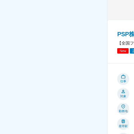
PSP
【全国フ
New
仕事
対象
勤務地
最寄駅