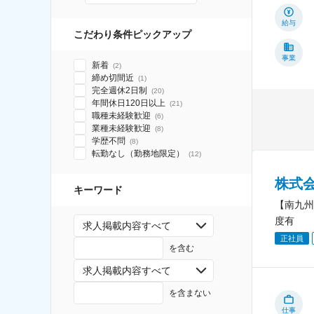
給与
こだわり条件ピックアップ
事業
新着
(
2
)
締め切間近
(
1
)
完全週休2日制
(
20
)
年間休日120日以上
(
21
)
職種未経験歓迎
(
6
)
業種未経験歓迎
(
8
)
学歴不問
(
8
)
転勤なし（勤務地限定）
(
12
)
株式
キーワード
【南九州
度有
求人掲載内容すべて
正社員
を含む
求人掲載内容すべて
を含まない
仕事