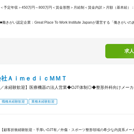
＜予定年収＞450万円～800万円＜賃金形態＞月給制＜賃金内訳＞月額（基本給）：235,0
■働きがい認定企業：Great Place To Work Institute Japanが運営する「働きがいのあ.
求人
会社ＡｉｍｅｄｉｃＭＭＴ
／未経験歓迎】医療機器の法人営業◆OJT体制◎◆整形外科向けメー
職種未経験歓迎
業種未経験歓迎
【顧客折衝経験歓迎・手厚いOJT有／外傷・スポーツ整形領域の希少な内資系メー