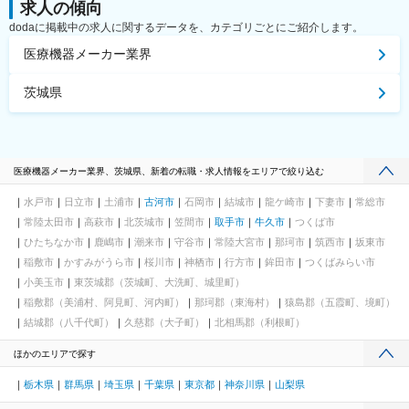
求人の傾向
dodaに掲載中の求人に関するデータを、カテゴリごとにご紹介します。
医療機器メーカー業界
茨城県
医療機器メーカー業界、茨城県、新着の転職・求人情報をエリアで絞り込む
水戸市
日立市
土浦市
古河市
石岡市
結城市
龍ケ崎市
下妻市
常総市
常陸太田市
高萩市
北茨城市
笠間市
取手市
牛久市
つくば市
ひたちなか市
鹿嶋市
潮来市
守谷市
常陸大宮市
那珂市
筑西市
坂東市
稲敷市
かすみがうら市
桜川市
神栖市
行方市
鉾田市
つくばみらい市
小美玉市
東茨城郡（茨城町、大洗町、城里町）
稲敷郡（美浦村、阿見町、河内町）
那珂郡（東海村）
猿島郡（五霞町、境町）
結城郡（八千代町）
久慈郡（大子町）
北相馬郡（利根町）
ほかのエリアで探す
栃木県
群馬県
埼玉県
千葉県
東京都
神奈川県
山梨県