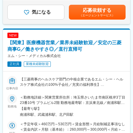
を超える利益を創出しており、22年度決算では4兆円を超える売
いたします。■昇給：年1回(1月)■賞与：年2回(6月、12月)賃金は
■採用背景：
上高となります。
あくまでも目安の金額であり、選考を通じて上下する可能性があ
応募依頼する
最先端のプリントヘッドを使って高精細な画像を描くインクジェ
気になる
カメラメーカーとしてスタートして以来、キヤノンはイメージン
ります。月給(月額)は固定手当を含めた表記です。
（エージェントサービス）
ットプリンターや、信頼性の高い電子写真技術でオフィスに欠か
グ技術をコアにプリンティング／イメージング／メディカル／イ
せない複合機、大判プリンターや業務用プリンターなど、キヤノ
ンダストリアルと4つのビジネスユニットを展開し、各領域におい
ンでは印刷に関わるすべての分野で技術領域を広げています。今
て事業成長を遂げております。25年には売上高4兆5000億円を目
後のビジネス拡大に伴い更にソフト開発力の強化を推進していま
指しM&Aなども積極的に行っています。
NEW
す。チャレンジ精神と行動力を持ち合わせたソフト技術者の応募
【関東】医療機器営業／業界未経験歓迎／安定の三菱
をぜひお待ちしています。
変更の範囲：会社の定める業務
商事G／働きやすさ◎／直行直帰可
■複合機事業について：【世界シェアNo.1製品も有する同社根幹
エム・シー・メディカル株式会社
事業】
正社員
業種未経験歓迎
コピー、プリント、スキャン、ファクスなど、オフィス内のあら
ゆる文書管理業務を一台でこなす、キヤノンのオフィス向け複合
機。スピード、操作性、メンテナンスのしやすさに加えて、オフ
【三菱商事のヘルスケア部門の中核企業であるエム・シー・ヘル
ィス内のＰＣや複合機同士が連携することにより、業務効率の向
スケア株式会社の100%子会社／充実の福利厚生】
上を実現します。
仕事内容
■職務概要：
また、機密情報を扱う部門でも安心して使用できるよう、トータ
医療機器の営業担当として、当社が主に取り扱うカール・ストル
ルな情報セキュリティ機能も搭載。社内のネットワークやドキュ
＜勤務地詳細＞関東営業所住所：埼玉県さいたま市南区根岸3丁目
ツ社製の内視鏡関連機器をはじめとする製品の提案・販売をお任
メントを不正アクセス、情報漏えいといった脅威から守ります。
23番10号 プラムビル2階 勤務地最寄駅：京浜東北線／南浦和駅受
せします。
勤務地
動喫煙対策：屋内全面禁煙変更の範囲：会社の定める事業所
【最寄り駅】
■業務詳細：
■同社の魅力：
南浦和駅、武蔵浦和駅、北戸田駅
担当エリア内の医療機関や代理店を訪問し、医師に対して製品の
競合他社を見渡しても キヤノンは全方位の豊富な製品ラインナッ
ご提案を行うほか、以下のような幅広い業務に携わっていただき
プを揃えています。 製品に応じてB2B/B2Cの商流がありますの
＜予定年収＞460万円～530万円＜賃金形態＞月給制補足事項なし
ます。
で、プロフェッショナルユーザーから一般ユーザーまで幅広いお
＜賃金内訳＞月額（基本給）：260,000円～300,000円＜月給＞
・製品の搬入・試用準備