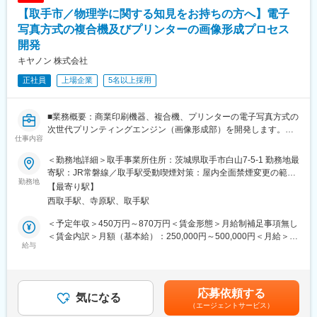
務フローの見直し
【取手市／物理学に関する知見をお持ちの方へ】電子
・ロープレや勉強会の開催、スタッフへの研修
・物流センターとの調整業務や、必要に応じた各種サポート業務
写真方式の複合機及びプリンターの画像形成プロセス
開発
■業務の特徴：
キヤノン 株式会社
デスクワークを中心とした現場業務となります。当社の予防歯科
製品や口腔ケア商品の「注文・案内・相談」業務が中心です。
正社員
上場企業
5名以上採用
お問い合わせの内容をしっかりと深堀り、課題の解決につながる
情報や今後の参考となる情報を回収いただくことが大切です。
■業務概要：商業印刷機器、複合機、プリンターの電子写真方式の
■組織構成：
次世代プリンティングエンジン（画像形成部）を開発します。
仕事内容
コールセンターは複数名のチーム体制で運営しており、パート・
具体的には、トナーや感光ドラムといった化成品開発と連動しな
正社員問わず、協力しながら業務を推進しています。
がら、物理現象を可視化・分析してメカニズムを解明し、シミュ
＜勤務地詳細＞取手事業所住所：茨城県取手市白山7-5-1 勤務地最
レーションを駆使して新しい技術を開発していきます。また、自
寄駅：JR常磐線／取手駅受動喫煙対策：屋内全面禁煙変更の範
■教育体制
ら特許を執筆して権利化、そして量産まで導くといった広範囲な
勤務地
囲：会社の定める事業所
【最寄り駅】
コールセンターでの業務が未経験の方も安心してスタートできる
仕事内容になります。
西取手駅、寺原駅、取手駅
よう、充実した研修制度とロープレ・勉強会を予定しておりま
多くのメンバーと関わりながら自分のアイデアによる技術を商品
す。
に搭載できるとてもやりがいのある仕事です。ものづくりに興味
＜予定年収＞450万円～870万円＜賃金形態＞月給制補足事項無し
入社後1か月は先輩社員がOJTで実践業務を指導し、歯科の知識は
があり、新しいことに挑戦することが好きなチャレンジ精神旺盛
＜賃金内訳＞月額（基本給）：250,000円～500,000円＜月給＞
別途座学で学んでいただきます。
な技術者の方の応募をお待ちしています。世の中に役に立つ「高
給与
250,000円～500,000円＜昇給有無＞有＜残業手当＞有＜給与補足
専門的な質問は歯科衛生士がサポートしますのでご安心ください
画質、高安定」な次世代プリンティングエンジンを一緒に実現さ
＞※上記はあくまで想定年収であり、ご選考を通じて最終的に決定
◎
せて行きましょう。
いたします。■昇給：年1回(1月)■賞与：年2回(6月、12月)賃金は
あくまでも目安の金額であり、選考を通じて上下する可能性があ
応募依頼する
■就業環境：
■キャリアイメージ：
気になる
ります。月給(月額)は固定手当を含めた表記です。
（エージェントサービス）
転勤なし・完全週休2日制・年間休日127日とワークライフバラン
20代：画像形成の5つのプロセスの内、1～2のプロセスの開発担