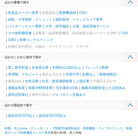
ほかの業種で探す
医薬品メーカー業界
医薬品卸
医療機器卸
CRO
病院・大学病院・クリニック
調剤薬局・ドラッグストア業界
バイオベンチャー業界
大学・研究施設
介護・福祉関連サービス
その他医療関連
診断薬・臨床検査機器・臨床検査試薬メーカー
SMO
CSO
CMO
医療コンサルティング
医療広告代理店・出版社・マーケティング・リサーチ
ほかのこだわり条件で探す
第二新卒歓迎
外資系企業
年間休日120日以上
フレックス勤務
管理職・マネジャー
英語を活かす
学歴不問
転勤なし（勤務地限定）
服装自由
女性活躍
社宅・家賃補助制度
上場企業
中国語を活かす
退職金制度
残業20時間未満
完全週休2日制
職種未経験歓迎
土日祝休み
原則定時退社
海外出張あり
U・Iターン支援あり
ほかの固定給で探す
固定給25万円以上
固定給35万円以上
転職・求人doda（デューダ）トップ
関東
茨城県
医薬品・医療機器・ライフサイエンス・医療
系サービス
医療機器メーカー業界
新着の転職・求人情報