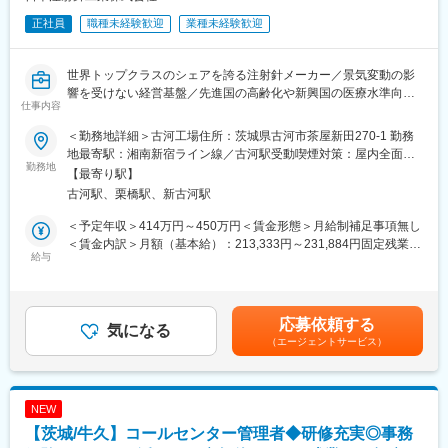
正社員
職種未経験歓迎
業種未経験歓迎
世界トップクラスのシェアを誇る注射針メーカー／景気変動の影
響を受けない経営基盤／先進国の高齢化や新興国の医療水準向上
仕事内容
により毎年業績成長／残業15H／退職金制度有
＜勤務地詳細＞古河工場住所：茨城県古河市茶屋新田270-1 勤務
■職務内容
地最寄駅：湘南新宿ライン線／古河駅受動喫煙対策：屋内全面禁
経理、財務業務を中心に購買業務・倉庫移動等管理部門の業務に
勤務地
煙変更の範囲：会社の定める事業所
【最寄り駅】
幅広く携わっていただきます。
古河駅、栗橋駅、新古河駅
■職務詳細
＜予定年収＞414万円～450万円＜賃金形態＞月給制補足事項無し
・経理･･･原価計算/伝票処理/データ入力等
＜賃金内訳＞月額（基本給）：213,333円～231,884円固定残業手
・購買業務･･･発注業務/在庫管理/納期管理/仕入れ等
給与
当/月：16,667円～18,116円（固定残業時間10時間0分/月）超過し
・倉庫移動･･･他倉庫にある材料・物品の移動等
た時間外労働の残業手当は追加支給＜月給＞230,000円～250,000
上記に伴う付属業務
円（一律手当を含む）＜昇給有無＞有＜残業手当＞有＜給与補足
＞※上記年収はあくまで目安であり、選考を通じて最終的に決定い
応募依頼する
■入社後の流れ
気になる
たします。■昇給：年1回■賞与：年2回（平均実績6ヶ月）賃金は
（エージェントサービス）
試用期間の3か月間、OJTにて業務を学びます。先輩社員が担当と
あくまでも目安の金額であり、選考を通じて上下する可能性があ
なり、基本的な知識・業務の行い方を教育します。
ります。月給(月額)は固定手当を含めた表記です。
■組織構成
工場管理課（約10名）、幅広い年齢層が在籍しております。
NEW
【茨城/牛久】コールセンター管理者◆研修充実◎事務
■当社について