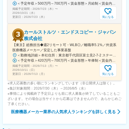
＜予定年収＞500万円～700万円＜賃金形態＞月給制＜賃金内訳＞月額（基本給）：250,000円～500,000円＜月給＞250,000円～500,000円＜昇給有無＞有＜残業手当＞有＜給与補足＞※給与詳細は経験・能力・前職給与等を踏まえて決定致します。■昇給：年1回（10月）■賞与：年2回（6月・12月）賃金はあくまでも目安の金額であり、選考を通じて上下する可能性があります。月給(月額)は固定手当を含めた表記です。
変更の範囲：会社の定める業務
掲載予定期間：
2026/7/23（木）
〜
2026/10/21（水）
気になる
更新日：
2026/7/23（木）
カールストルツ・エンドスコピー・ジャパン
株式会社
【東京】総務担当◆週2リモート可・WLB◎／離職率5.1%／外資系
医療機器メーカー／安定した事業基盤
＜勤務地詳細＞本社住所：東京都千代田区富士見2-7-2 ステージビルディング8F勤務地最寄駅：JR総武線／飯田橋駅受動喫煙対策：屋内全面禁煙変更の範囲：会社の定める事業所（リモートワーク含む）
＜予定年収＞420万円～700万円＜賃金形態＞年俸制＜賃金内訳＞年額（基本給）：3,319,800円～5,440,000円固定残業手当/月：73,350円～130,000円（固定残業時間30時間0分/月）超過した時間外労働の残業手当は追加支給＜月額＞350,000円～583,333円（12分割）（一律手当を含む）＜昇給有無＞有＜残業手当＞有＜給与補足＞※経験・能力・前職での給与を考慮し､当社規定により決定します。■パフォーマンスボーナス（個人実績連動／年1回■昇給：有（人事評価・会社業績に基づく）賃金はあくまでも目安の金額であり、選考を通じて上下する可能性があります。月給(月額)は固定手当を含めた表記です。
掲載予定期間：
2026/7/13（月）
〜
2026/10/11（日）
気になる
更新日：
2026/7/13（月）
※求人応募数の多い順にランキングしています（非公開求人は除く）。
※集計対象期間：2026/7/30（木）～2026/8/5（水）
※事情により掲載終了予定日よりも前に求人募集が終了していることもご
ざいます。その場合は当サイトから応募はできませんので、あらかじめご
了承ください。
医療機器メーカー業界
の人気求人ランキングを詳しく見る