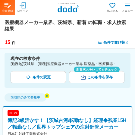
会員登録
ログイン
気になる
メニュー
医療機器メーカー業界、茨城県、新着
の転職・求人検索
結果
15
条件で並び替え
件
現在の検索条件
[勤務地]茨城県 [業種]医療機器メーカー業界-医薬品・医療機器・ライフサイエンス・医療系サービス [こだわり条件ピックアップ]新着
新着求人をいつでもチェック
条件の変更
この条件を保存
茨城県
のみで募集中
NEW
簿記3級活かす！【茨城古河/転勤なし】経理◆残業15H
／転勤なし／世界トップシェアの注射針管メーカー
日本注射針工業株式会社