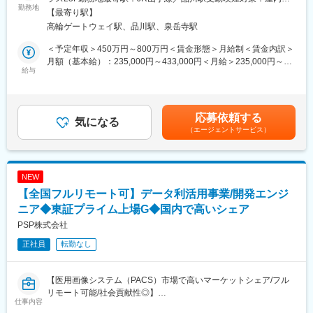
ーサイド）の開発・保守を担当していただきます。全国どこから
勤務地
国内支店のいずれかの配属となります。それぞれ在籍拠点をベー
煙可能場所あり変更の範囲：会社の定める事業所（リモートワー
【最寄り駅】
でもフルリモートワークが可能で、医療従事者の負荷を軽減し、
スにチームでエリアを担当しています。業務を通じた「感動」と
ク含む）
高輪ゲートウェイ駅、品川駅、泉岳寺駅
より多くの患者さんを診るサポートを一緒に行いましょう。
「成長」を大事にする職場でチーム活動を重視した風土です。
＜予定年収＞450万円～800万円＜賃金形態＞月給制＜賃金内訳＞
■職務詳細：
■担当に関して：
月額（基本給）：235,000円～433,000円＜月給＞235,000円～
・病院のオーダー情報をDICOM変換するシステムの開発
給与
大学病院などの基幹病院を担当いただきます。
433,000円＜昇給有無＞有＜残業手当＞有＜給与補足＞※給与詳細
・既存製品の保守対応及び機能改善
担当はエリアごとに異なりますが数件～数十件が多いです。
は、経験・スキル等を考慮の上、判断します。想定年収は25h分
の時間外手当を含んで計算しております。■昇給：年1回■賞与：
■組織体制：
■仕事の魅力：
年2回※基準額：約4.1ヶ月分/年（業績により変動あり）賃金はあ
応募依頼する
当社の技術本部第2開発部製品開発4課に配属されます。技術者同
気になる
治療部位や手順に合わせて多様な製品を展開する中で、患者さん
くまでも目安の金額であり、選考を通じて上下する可能性があり
（エージェントサービス）
士の連携を大切にし、チーム全体で製品の品質向上を目指してい
には治療効果とQOLの向上を、ドクターには手技において最大限
ます。月給(月額)は固定手当を含めた表記です。
ます。全国からリモートワークが可能な環境で、柔軟な働き方を
のパフォーマンスを発揮できる製品を提供することを目指してい
実現しています。経験豊富なメンバーと共に、医療業界に貢献で
ます。中でもMRは製品情報提供のみならず、販売した医療機器が
きるシステムの開発に取り組んでいただきます。
安全に使用されるために研修会を開催しり、使用にあたってのト
NEW
レーニングの機会を提供するなど重要な役割を担っているため、
【全国フルリモート可】データ利活用事業/開発エンジ
■当社の特徴：
やりがいを感じられます。
◇東証プライム市場に上場する「テクマトリックス株式会社」医
ニア◆東証プライム上場G◆国内で高いシェア
療システム事業における中核子会社です。
PSP株式会社
◇当社では、主に医用画像診断支援システム（PACS）や放射線情
変更の範囲：会社の定める業務
正社員
転勤なし
報管理システム（RIS）等の医用システムの開発から運営までを手
がけています。特に医用画像診断支援システム（PACS）は、医療
現場に貢献するPSPの主力商品の1つとなっています。
【医用画像システム（PACS）市場で高いマーケットシェア/フル
◇また、医療現場に貢献したいという当社の思いは、日本国内だ
リモート可能/社会貢献性◎】
けに留まらず、既に、シンガポールとタイに駐在所を置き、現地
仕事内容
■業務概要：
の病院にアプローチを始めています。医用システム業界はここ数