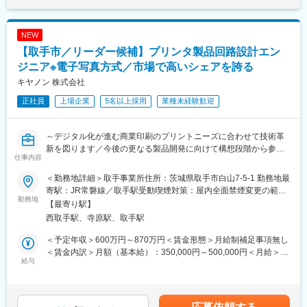
スが整っており、残業も少なめです。
当
福利厚生も充実しています。
20代後半～30代：上記画像形成プロセス開発のリーダー
30代後半～40代：画像形成プロセスのシステム開発リーダー
NEW
■キャリアパス：
【取手市／リーダー候補】プリンタ製品回路設計エン
予防歯科の社会的意義に直結する業務であり、顧客・患者様から
■チーム体制：
感謝の声を頂くことも多く、やりがいを実感できます。
物理系の技術者が担当する画像プロセス開発は、5～15名のグル
ジニア※電子写真方式／市場で高いシェアを誇る
リーダー職として、キャリアアップやマネジメントスキルも磨け
ープで行います。また、複合機開発のチームは、物理の他に機
キヤノン 株式会社
ます。将来的には、センター全体の運営や本部機能へのキャリア
械、電気、情報、化学系の技術者から成る数十名の規模になりま
正社員
上場企業
5名以上採用
業種未経験歓迎
アップも可能です。
す。その中で密に協力しながら製品開発を行っています。
変更の範囲：会社の定める業務
■本ポジションの魅力：
～デジタル化が進む商業印刷のプリントニーズに合わせて技術革
画像形成プロセス開発は、物理現象を可視化・分析してメカニズ
新を図ります／今後の更なる製品開発に向けて構想段階から参画
ムを解明し、シミュレーションを駆使して新しい技術を開発する
仕事内容
頂ける方を募集／裁量権◎～
上で様々な製品の「仕様」を決めていく業務でもあります。そし
てその仕様を実現するためには、機械、電気、情報、化学系の技
＜勤務地詳細＞取手事業所住所：茨城県取手市白山7-5-1 勤務地最
■業務概要：電子写真方式プリンタ製品の仕様構想立案と電気ユニ
術者と一致団結することが必要です。その結果、製品として形に
寄駅：JR常磐線／取手駅受動喫煙対策：屋内全面禁煙変更の範
ットの設計、電気評価と測定結果に基づく改善対策の実施、コス
勤務地
なったときにはもちろんのこと、お客様からポジティブなフィー
囲：会社の定める事業所
【最寄り駅】
ト分析と調査、及び品質問題の対策検討を行います。
ドバックを頂いた時などにも大きなやりがいを感じられると思い
西取手駅、寺原駅、取手駅
【業務詳細】
ます。
・製品本体の回路設計、評価業務
＜予定年収＞600万円～870万円＜賃金形態＞月給制補足事項無し
・製品に搭載するユニット（センサー、電源等含む）の回路設
＜賃金内訳＞月額（基本給）：350,000円～500,000円＜月給＞
計、評価業務
給与
変更の範囲：本文参照
350,000円～500,000円＜昇給有無＞有＜残業手当＞有＜給与補足
＞※上記はあくまで想定年収であり、ご選考を通じて最終的に決定
■求人のポイント：
いたします。■昇給：年1回(1月)■賞与：年2回(6月、12月)賃金は
・仕様構想立案など製品開発における上流から参画していただけ
あくまでも目安の金額であり、選考を通じて上下する可能性があ