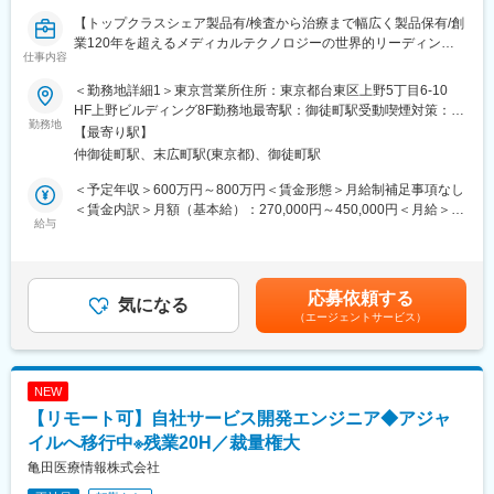
・医師への製品説明・手技提案
【トップクラスシェア製品有/検査から治療まで幅広く製品保有/創
・医局説明会の企画運営とプレゼン
業120年を超えるメディカルテクノロジーの世界的リーディング
・顧客フォローと販売・契約業務
仕事内容
カンパニー】
・開発部門との改良・臨床導入連携
※営業担当には営業車が各自1台割り当てられ、原則は自宅から営
＜勤務地詳細1＞東京営業所住所：東京都台東区上野5丁目6-10
当社はライフサイエンス分野における検査機器製品、医療機器等
業先へ直行直帰のスタイルです。
HF上野ビルディング8F勤務地最寄駅：御徒町駅受動喫煙対策：屋
を展開しているグローバル企業です。今回は当社製品のセールス
勤務地
内全面禁煙＜勤務地詳細2＞全国各地住所：全国 ※ご希望の勤務地
【最寄り駅】
を担当いただける方を募集しています。
■休暇
で応相談（出張ベースでの勤務）受動喫煙対策：屋内全面禁煙変
仲御徒町駅、末広町駅(東京都)、御徒町駅
有休取得に関して、積極取得を掲げています。
更の範囲：会社の定める事業所（リモートワーク含む）
※ご経験、希望に応じて選考部署・エリアをご提案させていただき
長期休暇にも寛容であり、今年のGWは、30日・１日も休業日と
＜予定年収＞600万円～800万円＜賃金形態＞月給制補足事項なし
ます。
し、長期休暇を会社として設定されておりました。
＜賃金内訳＞月額（基本給）：270,000円～450,000円＜月給＞
ご希望を応募時に合わせてご連絡ください。
給与
270,000円～450,000円＜昇給有無＞有＜残業手当＞無＜給与補足
■組織体制：
＞※給与詳細は、経験・能力により決定します。※上記はインセン
■選考ポジション：
脊椎領域は全国を3名でカバーしています。
ティブ込みの金額です。※外勤日当は実績に応じて別途支給となり
これまでのご経験やご希望に合わせてご紹介いたします。
ます。賃金はあくまでも目安の金額であり、選考を通じて上下す
応募依頼する
≪配属部門一例≫
気になる
■同社の特色：
る可能性があります。月給(月額)は固定手当を含めた表記です。
（エージェントサービス）
・アドバンスド ペイシェント モニタリング（血行動態モニタリン
１、民間のシンクタンクの調査では、整形外科向けセラミックス
グ／クリティカルケア等）
人工骨販売金額では国内シェアトップクラス。
・MMS事業部（薬局DX推進（自動薬剤ピッキング装置））
２、入社と同時に有給休暇を比例付与。社員の産休育休取得率お
・サージュリー事業部（止血材など）
よび復職率は契約社員を含め100％。
NEW
・SM事業部（採血管を含む検査関連製品）
３、従業員からのアイデアや提案を賞賛。主体性のある方はやり
【リモート可】自社サービス開発エンジニア◆アジャ
・オンコロジー営業部
がいを感じられます。
イルへ移行中※残業20H／裁量権大
４、社内は社長、副社長問わず「さん」付けで呼び合う風通しの
■職務詳細
良い風土があり、これまでの新卒社員の定着率は9割超と勤務しや
亀田医療情報株式会社
※配属部署によりますが、基本的には病院、薬局などへの営業とな
すい風土が整っています。