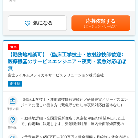
給与
客様にデジタルプリンティング製品を提供して社会貢献すること
260,000円～300,000円＜昇給有無＞有＜残業手当＞有＜給与補足
・医師からの使用評価のヒアリング
が可能です。 様々なお客様からの要望に商談という形でお答えす
＞前職、経験を考慮のうえ決定します。■賞与：年2回（前年度実
・代理店との調整・交渉
ることもありますが、いずれの製品も製品開発の上流から携わ る
績4か月分）■昇給：年1回賃金はあくまでも目安の金額であり、
・納品・設置の立ち会い
ことができますので、 お客様に提供する価値のある商品・機能・
選考を通じて上下する可能性があります。月給(月額)は固定手当を
応募依頼する
・手術時に立会い、機器の使用方法をサポート など
気になる
性能を自分で考案し、 自分だけでは実現できないことも関係部門
含めた表記です。
（エージェントサービス）
■担当エリア：
と連携して組織的に実現することが可能です。
東京23区以外、埼玉県、群馬県、栃木県、茨城県、新潟県、山梨
県のどちらかのエリアをお任せします。居住地を考慮して担当エ
変更の範囲：会社の定める業務
リアを割り振ります。
NEW
■ポジションの魅力：
【勤務地相談可】〈臨床工学技士・放射線技師歓迎〉
営業ユニットは4名体制（部門全体8名）で活動中。20代の若手か
ら経験豊富なベテランまでバランス良く在籍しており、社歴に関
医療機器のサービスエンジニア～夜間・緊急対応ほぼ
わらずフラットに意見交換ができる風通しの良さが自慢です。
無
■働き方：
富士フイルムメディカルサービスソリューション株式会社
社用車を貸与しての営業で、直行直帰となります。
■幅広いキャリア：
正社員
社内公募制度により、グループをまたがり異なる職種への異動も
可能です。営業職からマーケティングや人事や企画広報にキャリ
アチェンジした社員も多数おります。※入社3年目以降より可
【臨床工学技士・放射線技師歓迎歓迎／研修充実／サービスエン
■入社後の研修：
ジニアに優しい働き方（緊急呼び出しや夜間対応は基本なし）／
仕事内容
当社では、ほとんどの中途入社社員が医療業界未経験からのスタ
医療IT領域の大手企業である富士フイルムグループ／福利厚生充
ートです。
実／企業都合の転勤ほぼ無】
＜勤務地詳細＞全国営業所住所：東京都 初任地希望を出した上
営業のご経験があれば、業界経験がなくても問題ありません！
■職務内容：
で、内定時に決定します。受動喫煙対策：屋内全面禁煙変更の範
入社後は、先輩社員がマンツーマンで丁寧に指導するOJTを通じ
同グループの医療機器の設置や、既にご導入頂いているクリニッ
勤務地
囲：会社の定める事業所（リモートワーク含む）
て、実際の現場で業務を覚えていただきます。分からないことが
クへの保守サポートを担当するサービスエンジニア職になりま
＜予定年収＞450万円～700万円＜賃金形態＞月給制＜賃金内訳＞