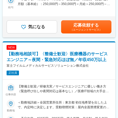
あればすぐに相談できる環境なので、安心してチャレンジできま
す。1日の訪問頻度は点検、オンコール呼び出しを含み2～3件程
月額（基本給）：250,000円～350,000円＜月給＞250,000円～
す！
度になります。
給与
350,000円＜昇給有無＞有＜残業手当＞有賃金はあくまでも目安
■同社の魅力
■職務内容詳細：
の金額であり、選考を通じて上下する可能性があります。月給(月
・三菱商事のグループ会社になったことにより、三菱商事の海外
主にCR（デジタル画像診断システム・エックスレイフィルム自動
額)は固定手当を含めた表記です。
ネットワークの活用やグループ企業との連携を通じ、更なる発展
現像機）X線撮影装置の設置、立上げ、定期点検、トラブルシュー
が期待できます。
ティング等の技術サポートがメインとなります。医療機関特有の
応募依頼する
気になる
・同社は自社で医療機器の研究開発を行っているため、医師・取
効率的運用のご提案、開発部門へのフィードバック等、安心して
（エージェントサービス）
引先からの要望を直接製品に反映させる仕組みができておりま
ユーザーに同社の医療機器をご使用いただけるよう様々な側面か
す。他の商社に比べて「ものづくり」に対しての想い・医療に対
らサービス＆サポートするポジションです。 サポート＆サービス
しての強い想いを持つ人が多くいる企業です。
の品質を高め、お客様にご提案することで、お客様からの信頼や
NEW
安心を獲得いただきます。
変更の範囲：会社の定める業務
■研修制度について：
【勤務地相談可】〈整備士歓迎〉医療機器のサービス
研修センターがあり、機械を実際に解体したり、組み立てたりす
エンジニア～夜間・緊急対応ほぼ無／年収450万以上
る研修や、実際にコールセンターに届くお問い合わせ内容を把握
富士フイルムメディカルサービスソリューション株式会社
していただくための研修もございます。その他、先輩社員との
OJTもじっくり行っており、1人前になるまで手厚くサポート致し
正社員
ます。未経験の方でも安心してキャッチアップいただけるよう充
実した研修制度をご用意しています。
■取得できるスキルについて：
【整備士歓迎／研修充実／サービスエンジニアに優しい働き方
X線診断装置や医療ITシステム等の幅広い製品がありますので、幅
（緊急呼び出しや夜間対応は基本なし）／医療IT領域の大手企業
仕事内容
広く多くのスキルを習得可能です。デジタル化・ネットワーク化
である富士フイルムグループ／福利厚生充実／企業都合の転勤ほ
が加速的に進む医療業界であるため、ソフトウェアやネットワー
ぼ無】
＜勤務地詳細＞全国営業所住所：東京都 初任地希望を出した上
クに関してのスキルも活用される場面も多く、医療機器という枠
■職務内容：
で、内定時に決定します。受動喫煙対策：屋内全面禁煙変更の範
にとどまらない幅広いスキルを磨けます。
同グループの医療機器の設置や、既にご導入頂いているクリニッ
勤務地
囲：会社の定める事業所（リモートワーク含む）
■緊急呼び出しについて：
クへの保守サポートを担当するサービスエンジニア職になりま