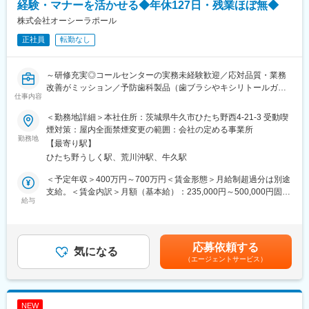
◇当社は医療用注射針の部品であるカヌラを主に製造するメーカ
経験・マナーを活かせる◆年休127日・残業ほぼ無◆
ーです。取引先は国内を始め世界50か国以上、300社以上に及び
株式会社オーシーラポール
ます。創業以来、多種多様な針を製造してきました。安心の日本
正社員
転勤なし
製、高い技術力、きめ細やかなサービスは絶大な信頼を得ていま
す。
◇創業以来、顧客へ直接販売を展開。顧客と直接対話しながら製
～研修充実◎コールセンターの実務未経験歓迎／応対品質・業務
品を作り上げることを重視しています。当社が展開する『カヌ
改善がミッション／予防歯科製品（歯ブラシやキシリトールガム
ラ』のラインナップは1,000種類以上。顧客の要望を、迅速に実現
仕事内容
等）の普及を支える安定企業／年間休日127日（土日祝）～
できる事業体制になっています。※0.12mmという極細な『カヌ
ラ』を実現できる技術力も当社の強みです。症例や用途、僅かな
＜勤務地詳細＞本社住所：茨城県牛久市ひたち野西4-21-3 受動喫
■業務概要：
寸法・角度に合わせた製品を開発できます。
煙対策：屋内全面禁煙変更の範囲：会社の定める事業所
当社では予防歯科製品の普及を通じて、口腔内の健康を守り、社
勤務地
【最寄り駅】
会に貢献しております。
変更の範囲：会社の定める業務
ひたち野うしく駅、荒川沖駅、牛久駅
そんな当社にて、コールセンターの管理者（リーダー）として、
＜予定年収＞400万円～700万円＜賃金形態＞月給制超過分は別途
応対品質の管理・スタッフ育成をミッションに、組織の中核とし
支給。＜賃金内訳＞月額（基本給）：235,000円～500,000円固定
て活躍いただきます。
給与
残業手当/月：30,000円（固定残業時間10時間0分/月）超過した時
※社内外のやり取りが多く想定されるため、親身に対応いただける
間外労働の残業手当は追加支給＜月給＞265,000円～530,000円
方を求めております。
（一律手当を含む）＜昇給有無＞有＜残業手当＞有＜給与補足＞
年齢・経験・スキルを考慮し決定します。賞与年2回あり。賃金は
応募依頼する
■業務詳細：
気になる
あくまでも目安の金額であり、選考を通じて上下する可能性があ
（エージェントサービス）
・歯科医院や一般顧客からの電話・メールによる問い合わせ対応
ります。月給(月額)は固定手当を含めた表記です。
（商品発注、商品案内、口腔ケアに関する相談など）
・チームメンバーのシフト・勤怠管理
・コールセンターの応対品質の向上に向けた施策立案や実行、業
NEW