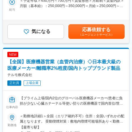
＜予定年収＞450万円～700万円＜賃金形態＞月給制＜賃金内訳＞
大病院とは違い、クリニックがお客様となる為、基本的に夜間に
す。1日の訪問頻度は点検、オンコール呼び出しを含み2～3件程
月額（基本給）：250,000円～350,000円＜月給＞250,000円～
呼ばれることはありません。一方でイレギュラーな自体に備えて
度になります。
給与
350,000円＜昇給有無＞有＜残業手当＞有賃金はあくまでも目安
当番制（自宅待機）を取り入れており、万が一、対応（出動）が
■職務内容詳細：
の金額であり、選考を通じて上下する可能性があります。月給(月
発生した場合、代休を取得いただきます。
主にCR（デジタル画像診断システム・エックスレイフィルム自動
額)は固定手当を含めた表記です。
■働き方について：
現像機）X線撮影装置の設置、立上げ、定期点検、トラブルシュー
コールセンターでの一次対応を行っており、各エンジニアの負担
ティング等の技術サポートがメインとなります。医療機関特有の
応募依頼する
気になる
を軽減するような働き方が可能です。
効率的運用のご提案、開発部門へのフィードバック等、安心して
（エージェントサービス）
ユーザーに同社の医療機器をご使用いただけるよう様々な側面か
変更の範囲：会社の定める業務
らサービス＆サポートするポジションです。 サポート＆サービス
の品質を高め、お客様にご提案することで、お客様からの信頼や
NEW
安心を獲得いただきます。
■研修制度について：
【全国】医療機器営業（血管内治療）◇日本最大級の
研修センターがあり、機械を実際に解体したり、組み立てたりす
医療メーカー/離職率2%程度/国内トップブランド製品
る研修や、実際にコールセンターに届くお問い合わせ内容を把握
テルモ株式会社
していただくための研修もございます。その他、先輩社員との
OJTもじっくり行っており、1人前になるまで手厚くサポート致し
正社員
上場企業
ます。未経験の方でも安心してキャッチアップいただけるよう充
実した研修制度をご用意しています。
■取得できるスキルについて：
【プライム上場/国内2位のグローバル医療機器メーカー/患者に負
X線診断装置や医療ITシステム等の幅広い製品がありますので、幅
担が少ない心臓カテーテル等使い切りの医療機器で国内首位/世界
仕事内容
広く多くのスキルを習得可能です。デジタル化・ネットワーク化
160カ国以上で展開】
が加速的に進む医療業界であるため、ソフトウェアやネットワー
＜勤務地詳細1＞全国（エリア確約不可）住所：全国いずれかの配
クに関してのスキルも活用される場面も多く、医療機器という枠
■メインミッション：
属となります。 受動喫煙対策：敷地内喫煙可能場所あり＜勤務地
にとどまらない幅広いスキルを磨けます。
担当エリアの病院（主に医師）に対し、当社のインターベンショ
勤務地
詳細2＞虎ノ門ヒルズステーションタワー住所：東京都港区虎ノ門
【最寄り駅】
■緊急呼び出しについて：
ナルシステムズ事業（血管内治療）にて扱っている製品を提案し