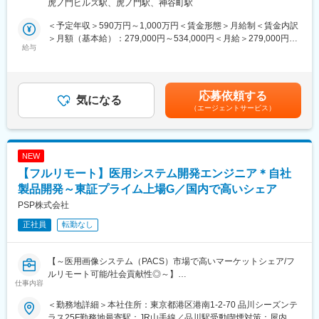
２丁目６－１ 虎ノ門ヒルズ ステーションタワー 受動喫煙対策：
虎ノ門ヒルズ駅、虎ノ門駅、神谷町駅
大病院とは違い、クリニックがお客様となる為、基本的に夜間に
ていただきます。
敷地内喫煙可能場所あり変更の範囲：会社の定める事業所（リモ
呼ばれることはありません。一方でイレギュラーな自体に備えて
製品の販売、サービスの提供を通じて医療現場の改題を解決する
ートワーク含む）
＜予定年収＞590万円～1,000万円＜賃金形態＞月給制＜賃金内訳
当番制（自宅待機）を取り入れており、万が一、対応（出動）が
ことで医療に貢献し、テルモブランドを育成することがミッショ
＞月額（基本給）：279,000円～534,000円＜月給＞279,000円～
発生した場合、代休を取得いただきます。
ンです。
給与
534,000円＜昇給有無＞有＜残業手当＞有＜給与補足＞※経験、能
■働き方について：
力等を考慮し同社規定により決定■営業日当あり■賞与あり（年2
コールセンターでの一次対応を行っており、各エンジニアの負担
■業務内容：
回）■昇給・昇格あり（年1回）■職位：一般職～主任クラス賃金
を軽減するような働き方が可能です。
・担当製品の販売活動、各種販促イベントの企画運営
はあくまでも目安の金額であり、選考を通じて上下する可能性が
応募依頼する
・製品適正使用のための技術サポート（手術の立会いあり）
気になる
あります。月給(月額)は固定手当を含めた表記です。
変更の範囲：会社の定める業務
（エージェントサービス）
・製品適正使用に必要となる文献・資料・製品関連情報の提供
・販売代理店へのサポート（製品情報の提供・勉強会の主催な
ど）
・各種学会への参加（年数回程度で土日出社があります。）
NEW
【フルリモート】医用システム開発エンジニア＊自社
■担当製品：
心臓や下肢の血管の病気に対し、カテーテルを用いて治療する
製品開発～東証プライム上場G／国内で高いシェア
「バスキュラーインターベンション（血管内カテーテル治療）」
PSP株式会社
や、血管内の状態を診るための「イメージング（画像診断）」、
正社員
転勤なし
肝臓がんの化学療法「インターベンショナルオンコロジー」に関
する製品を展開しています。治療効果の向上と、デバイスを扱う
医師が求める操作性や品質を追求するとともに、患者さんの身体
【～医用画像システム（PACS）市場で高いマーケットシェア/フ
にやさしい治療（低侵襲治療）の発展に貢献しています。
ルリモート可能/社会貢献性◎～】
＜製品詳細＞
仕事内容
■業務概要：
https://www.terumo.co.jp/business/tis
当社が開発している医用システムにおいて、病院のオーダー情報
＜勤務地詳細＞本社住所：東京都港区港南1-2-70 品川シーズンテ
を取得し、DICOM変換して検査装置に情報提供する製品（サーバ
■配属エリア：
ラス25F勤務地最寄駅：JR山手線／品川駅受動喫煙対策：屋内喫