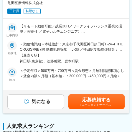
■働き方：
亀田医療情報株式会社
本ポジションはリモート（在宅勤務）で就業可能です。ご自宅で
正社員
転勤なし
の業務が可能ですので全国どこに居住されても問題ありません。※
海外不可／入社後の研修期間と会社指定の出社日除く
【リモート勤務可能／残業20H／ワークライフバランス重視の環
■研修：
境／医療×IT／電子カルテエンジニア】
本社周辺を予定しており、会社の用意したホテルから勤務いただ
仕事内容
きます。研修期間はスキルや経験に応じて1週間から1か月程度を
■概要／採用背景：
想定しております。
＜勤務地詳細＞本社住所：東京都千代田区神田須田町1-24-4 THE
当社のメインプロダクトである電子カルテシステムのクラウド版
CROSS神田7階 勤務地最寄駅： JR線／神田駅受動喫煙対策：屋
の提供がスタートし、クリニックや病院などの医療施設に導入が
勤務地
■特徴：
内全面禁煙変更の範囲：会社の定める事業所（リモートワーク含
【最寄り駅】
進んでいます。継続的な新規導入に加え、より利便性を高めクラ
当社初めてのクラウドサービスとして、2021年1月にクラウドカ
む）
神田駅(東京都)、淡路町駅、岩本町駅
イアントの業務改善に寄与していくために新たにエンジニアを募
ルテ「blanc(ブラン)」がサービスローンチされました。クラウド
集いたします。
ネイティブのサービスローンチ直後にジョインいただくことにな
＜予定年収＞500万円～700万円＜賃金形態＞月給制特記事項なし
るため、まずはオンプレ環境の開発からお任せしますが、ゆくゆ
＜賃金内訳＞月額（基本給）：300,000円～450,000円＜月給＞
■職務内容：
給与
くは追加機能の企画からプロダクトの磨きこみまで裁量をもって
300,000円～450,000円＜昇給有無＞有＜残業手当＞有＜給与補足
すでに導入の進んでいる「電子カルテ」ですがPCをメインの媒体
取り組んでいただくことができる環境です。また、担当業務によ
＞前職考慮して決定致します。また、上記年収には年間賞与（3か
としております。今後は病院やクリニックなどで働く方がいつで
っては、ユーザーやお客様とのヒアリングや折衝、要件定義など
月）、残業代（想定残業時間：15時間）を含みます。賃金はあく
も、どこでもカルテを確認が出来るように各種デバイスから確認
の上流工程からシステム開発に携わることもできます。
までも目安の金額であり、選考を通じて上下する可能性がありま
応募依頼する
を出来るようにPJを発足いたしました。
気になる
す。月給(月額)は固定手当を含めた表記です。
（エージェントサービス）
■夜間勤務：
■業務詳細：
・定期メンテナンスなどで月に1-2回、30分から60分程度
・現在のシステムを各種デバイスで利用が出来るようにするため
※ご入社後は経験やスキルに応じてお任せしていく予定（半年前後
の基盤を開発
想定）
人気求人ランキング
・電子カルテと各部門システムを接続，情報連携するインターフ