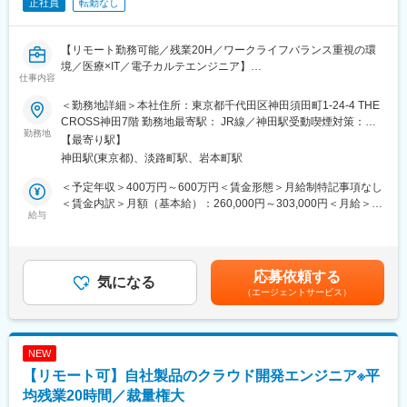
正社員
転勤なし
ります。
５、開発・製造～販売まで全て自社にて一気通貫で行っていま
・担当施設・地区における製品の販売活動や代理店との協働
す。
・学会・地域セミナー等の企画・運営・サポート
【リモート勤務可能／残業20H／ワークライフバランス重視の環
・医療従事者へのトレーニングなど
変更の範囲：会社の定める業務
境／医療×IT／電子カルテエンジニア】
仕事内容
■業務概要：
■同社の魅力
＜勤務地詳細＞本社住所：東京都千代田区神田須田町1-24-4 THE
当社メインプロダクトである電子カルテシステムのクラウド版の
・当社の診断機器は適切な治療をする上で非常に重要で、高いシ
CROSS神田7階 勤務地最寄駅： JR線／神田駅受動喫煙対策：屋
提供がスタートし、クリニックや病院などの医療施設に導入が進
勤務地
ェアも持っているなど、医療現場のお客様から高く評価されてい
内全面禁煙変更の範囲：会社の定める事業所（リモートワーク含
【最寄り駅】
んでいます。本ポジションでは自社電子カルテシステムの開発エ
ます。検査だけに留まらず、臨床医へのフィードバックまで一貫
む）
神田駅(東京都)、淡路町駅、岩本町駅
ンジニアを募集しています。
して携わることができるのも大きなやりがいです。また、目標達
成率だけでなく、会社として定めている注力製品に対してのイン
＜予定年収＞400万円～600万円＜賃金形態＞月給制特記事項なし
■業務詳細：
センティブなどもあります。
＜賃金内訳＞月額（基本給）：260,000円～303,000円＜月給＞
オンプレ環境で提供しているWEB型電子カルテシステムの開発を
給与
260,000円～303,000円＜昇給有無＞有＜残業手当＞有＜給与補足
担っていただき、その中で医療業界の知識を取得していただきま
・バックアップ体制：製品担当のマーケや学術チームもいるの
＞前職考慮して決定致します。また、上記年収には年間賞与（3か
す。中長期的にはクラウドカルテ「blanc（ブラン）」の開発や、
で、一緒に同行してサポートなども可能です。商談内容やステー
月）、残業代（想定残業時間：20時間）を含みます。※モデル年
Azureを始めクラウド基盤を活用するSaaS・WebAPIの開発に携
クホルダーを意識して社内のリソースを活用しながら進めていく
収32歳：500万円43歳：680万円（管理職）賃金はあくまでも目
応募依頼する
わっていただきます。
気になる
ことが可能です。
安の金額であり、選考を通じて上下する可能性があります。月給
（エージェントサービス）
(月額)は固定手当を含めた表記です。
■開発環境：
・現在、世界50ヵ国で医療サービスを提供し、全世界の社員数は
・バックエンド：Java
6万5千人となっています。国外だけでなく、日本の福島にも生産
・IDE：Visual Studio VS Code
工場を有しており、安定供給を図りつつ、日本の医療現場に貢献
NEW
・課題管理など：JIRA、Bitbucket
しています。
【リモート可】自社製品のクラウド開発エンジニア※平
・コミュニケーションツール：Slack、Google Meet
均残業20時間／裁量権大
変更の範囲：会社の定める業務