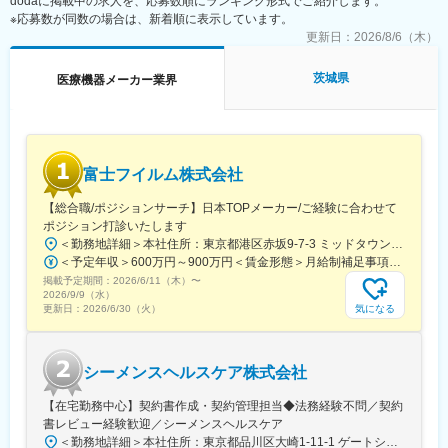
dodaに掲載中の求人を、応募数順にランキング形式でご紹介します。
ェイスアプリケーションの開発、障害発生時の調査
※応募数が同数の場合は、新着順に表示しています。
・クラウドカルテと院内部門システムを連携するサービスやAPI群
変更の範囲：会社の定める業務
の開発
更新日：
2026/8/6（木）
■ミッション：自社開発サービスの電子カルテをとりまく、医療機
茨城県
医療機器メーカー業界
関で必要な各サービスや製品と電子カルテをつないで、統合的・
総合的な医療情報サービスをお客様に届けること。
■組織：東京麹町本社メンバー、大阪オフィスメンバーなど拠点を
越えたメンバー構成です。
富士フイルム株式会社
■業務イメージ：
【総合職/ポジションサーチ】日本TOPメーカー/ご経験に合わせて
Slack・GoogleWorkspace・Notionなどをコミュニケーションツ
ポジション打診いたします
ールとして活用し随時情報を共有し開発を進めていただきます。
＜勤務地詳細＞本社住所：東京都港区赤坂9-7-3 ミッドタウン・ウェスト勤務地最寄駅：東京メトロ日比谷線／都営大江戸線／六本木駅受動喫煙対策：敷地内全面禁煙変更の範囲：会社の定める事業所（リモートワーク含む）
＜予定年収＞600万円～900万円＜賃金形態＞月給制補足事項なし＜賃金内訳＞月額（基本給）：300,000円～500,000円＜月給＞300,000円～500,000円＜昇給有無＞有＜残業手当＞有賃金はあくまでも目安の金額であり、選考を通じて上下する可能性があります。月給(月額)は固定手当を含めた表記です。
■夜間勤務：
掲載予定期間：
2026/6/11（木）
〜
・定期メンテナンスなどで月に1-2回、30分から60分程度
2026/9/9（水）
※ご入社後は経験やスキルに応じてお任せしていく予定（半年前後
気になる
更新日：
2026/6/30（火）
想定）
■開発環境：
シーメンスヘルスケア株式会社
・バックエンド・フロントエンド：C#
・IDE：Visual Studio VS Code
【在宅勤務中心】契約書作成・契約管理担当◆法務経験不問／契約
・課題管理など：JIRA、Bitbucket
書レビュー経験歓迎／シーメンスヘルスケア
・コミュニケーションツール：Slack、Google Meet
＜勤務地詳細＞本社住所：東京都品川区大崎1-11-1 ゲートシティ大崎ウエストタワー勤務地最寄駅：JR線／大崎駅受動喫煙対策：屋内全面禁煙変更の範囲：会社の定める事業所（リモートワーク含む）