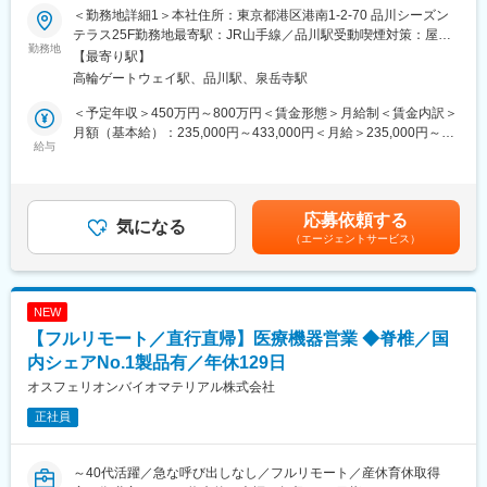
当社が新規事業として取り組んでいるデータ利活用事業に関わる
年急成長を遂げています。
＜勤務地詳細1＞本社住所：東京都港区港南1-2-70 品川シーズン
開発業務を担当頂きます。全国の医療機関とクラウドを接続し、
◇現在では病院内での使用から病院間の地域連携（地域医療）
テラス25F勤務地最寄駅：JR山手線／品川駅受動喫煙対策：屋内
電子カルテなどの医療情報を管理・収集します。データの収集に
勤務地
等、将来へ向けた新たな展開が始まっており、医用システム業界
喫煙可能場所あり＜勤務地詳細2＞全国（ご自宅からのフルリモー
【最寄り駅】
関わるETLに関わる開発や、集約したデータの分析・可視化アプ
が担う役割は今後ますます大きくなっていくと考えられます。
ト中心）住所：全国各地 受動喫煙対策：敷地内全面禁煙変更の範
高輪ゲートウェイ駅、品川駅、泉岳寺駅
リケーションの開発を担当頂きます。
◇当社で働くことで、医用システムを通じて社会に貢献している
囲：会社の定める事業所（リモートワーク含む）
という充実感や誇りを感じられることが魅力です。日々求められ
＜予定年収＞450万円～800万円＜賃金形態＞月給制＜賃金内訳＞
■募集部署からのメッセージ：
る変化に対し、企業としても、個人としても成長していくことが
月額（基本給）：235,000円～433,000円＜月給＞235,000円～
当社は医用画像システムを中心にクラウドサービスを展開してい
給与
患者や医療従事者のためになることへ繋がっていくと当社では考
433,000円＜昇給有無＞有＜残業手当＞有＜給与補足＞※給与詳細
ます。
えています。
は、経験・スキル等を考慮の上、判断します。想定年収は25h分
所属となる新規事業開発本部では、AIやPHRアプリ、データ利活
の時間外手当を含んで計算しております。■昇給：年1回■賞与：
用など多くの新規事業を担当しています。
変更の範囲：会社の定める業務
年2回※基準額：約4.1ヶ月分/年（業績により変動あり）賃金はあ
応募依頼する
企業風土として風通しが良く、様々なアイデアを提案可能です。
気になる
くまでも目安の金額であり、選考を通じて上下する可能性があり
（エージェントサービス）
日本や世界の医療に貢献する新しいサービスを一緒に作りません
ます。月給(月額)は固定手当を含めた表記です。
か。
■働き方：
NEW
勤務形態は出社、リモートを柔軟に組み合わせて利用可能です。
【フルリモート／直行直帰】医療機器営業 ◆脊椎／国
■当社の特徴：
内シェアNo.1製品有／年休129日
◇東証プライム市場に上場する「テクマトリックス株式会社」医
オスフェリオンバイオマテリアル株式会社
療システム事業における中核子会社です。
正社員
◇当社では、主に医用画像診断支援システム（PACS）や放射線情
報管理システム（RIS）等の医用システムの開発から運営までを手
がけています。特に医用画像診断支援システム（PACS）は、医療
～40代活躍／急な呼び出しなし／フルリモート／産休育休取得
現場に貢献するPSPの主力商品の1つとなっています。