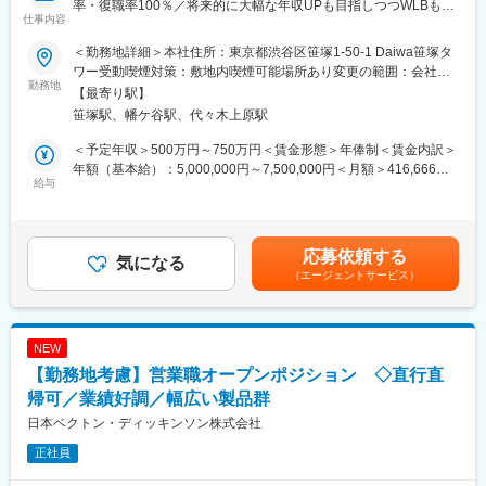
率・復職率100％／将来的に大幅な年収UPも目指しつつWLBも担
◇また、医療現場に貢献したいという当社の思いは、日本国内だ
仕事内容
保できる環境～
けに留まらず、既に、シンガポールとタイに駐在所を置き、現地
の病院にアプローチを始めています。医用システム業界はここ数
＜勤務地詳細＞本社住所：東京都渋谷区笹塚1-50-1 Daiwa笹塚タ
★フルリモートで自宅から顧客先へ直行直帰の営業スタイル、全
年急成長を遂げています。
ワー受動喫煙対策：敷地内喫煙可能場所あり変更の範囲：会社の
国どこでも勤務可能！
勤務地
◇現在では病院内での使用から病院間の地域連携（地域医療）
定める事業所（リモートワーク含む）
【最寄り駅】
★予定手術が大半のため緊急呼び出しはなし！
等、将来へ向けた新たな展開が始まっており、医用システム業界
笹塚駅、幡ケ谷駅、代々木上原駅
★WLBを改善したくて入社している社員多数！
が担う役割は今後ますます大きくなっていくと考えられます。
★年休129日×土日祝休み／産休育休取得率・復職率100％で働き
◇当社で働くことで、医用システムを通じて社会に貢献している
＜予定年収＞500万円～750万円＜賃金形態＞年俸制＜賃金内訳＞
方◎
という充実感や誇りを感じられることが魅力です。日々求められ
年額（基本給）：5,000,000円～7,500,000円＜月額＞416,666円
★セラミックス人工骨の国内シェアNo.1企業！
給与
る変化に対し、企業としても、個人としても成長していくことが
～625,000円（12分割）＜昇給有無＞有＜残業手当＞無＜給与補
患者や医療従事者のためになることへ繋がっていくと当社では考
足＞※その方の経験・能力に応じて決定します。■残業手当：無
■業務概要
えています。
（事業場外みなし労働制適用）■別途インセンティブ有り（予定年
整形外科向けの人工骨等を研究開発・製造する当社にて、脊椎領
収額に含まず）：年2回。半期ごとに予算の達成に応じて支給。
応募依頼する
域（椎弓形成術に用いられる固定材）の営業活動、マーケティン
気になる
変更の範囲：会社の定める業務
（0～100万円/半期）賃金はあくまでも目安の金額であり、選考を
（エージェントサービス）
グ業務のサポートをお任せいたします。
通じて上下する可能性があります。月給(月額)は固定手当を含めた
表記です。
■業務詳細
単なる製品営業ではなく新しい手術方法などを医師に紹介するな
NEW
ど、医療現場に入り込んだ提案が可能です。手術の立ち合いは、
【勤務地考慮】営業職オープンポジション ◇直行直
平均週3件ほど、立会い時間は1件あたり、２～3.5時間程度です。
医師から製品の開発提案を頂いた場合は、自社の開発部門と連
帰可／業績好調／幅広い製品群
携・ディスカッションをするケースもあります。他部門の営業に
日本ベクトン・ディッキンソン株式会社
同行し医師に情報提供を行うこともあります。
正社員
・手術立ち合い・器械出しサポート