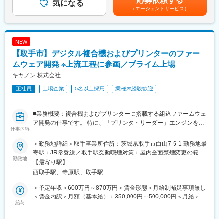
応募依頼する
るポジションになります。
気になる
ります。月給(月額)は固定手当を含めた表記です。
（エージェントサービス）
・世界的に高いシェアを誇る製品も有しており今後も事業拡大を
見込む事業部です。
■同社製品について：
NEW
PCで作成した文書や資料などのデータを処理し紙に印刷する「レ
【取手市】デジタル複合機およびプリンターのファー
ーザープリンター」。レーザープリンターにコピー、スキャン、
FAXなどの複合機能をプラスした「レーザー複合機」。メンテナ
ムウェア開発 ※上流工程に参画／プライム上場
ンスが簡単で無線LANやモバイル連携にも対応できることから、
キヤノン 株式会社
オフィスだけでなく学校や病院などさまざまなシーンで活躍して
正社員
上場企業
5名以上採用
業種未経験歓迎
います。
■採用背景：
■業務概要：複合機およびプリンターに搭載する組込ファームウェ
電子写真方式プリンタ製品は、オフィス・商業印刷向けの製品群
ア開発の仕事です。 特に、「プリンタ・リーダー」エンジンを制
での高い市場シェアを持っています。
仕事内容
御する ファームウェア開発です。 製品開発の上流から下流まで幅
この先のオフィスにおける働き方の変化や、デジタル化が進む商
広く携わることがができます。
業印刷のプリントニーズに合わせて技術進化を続けてます。さら
＜勤務地詳細＞取手事業所住所：茨城県取手市白山7-5-1 勤務地最
【業務詳細】
なる技術進化を実現するため、チャレンジ精神旺盛な仲間に加わ
寄駅：JR常磐線／取手駅受動喫煙対策：屋内全面禁煙変更の範
・新製品の仕様立案
勤務地
っていただける方を求めることになりました。
囲：会社の定める事業所
【最寄り駅】
・ファームウェア、 ミドルウェアの設計、開発、 検証
西取手駅、寺原駅、取手駅
・MATLB/Simulinkを使ったソフトウェア検証環境構築
■同社について：
・ファームウェアのアーキテクチャ検討
同社はイメージングのグローバルリーディングカンパニーとし
＜予定年収＞600万円～870万円＜賃金形態＞月給制補足事項無し
・プロジェクト管理
て、精密機器・電気機器の研究・開発・生産・販売・サービスを
＜賃金内訳＞月額（基本給）：350,000円～500,000円＜月給＞
・新規技術の要素開発
給与
行っています。主要事業であるプリンティング事業はオフィスワ
350,000円～500,000円＜昇給有無＞有＜残業手当＞有＜給与補足
・特許調査 特許執筆
ークや在宅勤務など、ワークスタイルの変化にも対応し、2019年
＞※上記はあくまで想定年収であり、ご選考を通じて最終的に決定