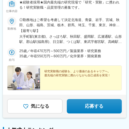
★経験者採用★国内最先端の研究現場で「研究・実験」に携われ
る！研究実験職・品質管理の募集です。
仕事内容
◎勤務地はご希望を考慮して決定北海道、青森、岩手、宮城、秋
田、山形、福島、茨城、栃木、群馬、埼玉、千葉、東京、神奈
勤務地
川、新潟、長野、富山、石川、福井、山梨、岐阜、静岡、愛知、
【最寄り駅】
三重、滋賀、京都、大阪、兵庫、奈良、和歌山、岡山、広島、山
大手町駅(東京都)、さっぽろ駅、秋田駅、盛岡駅、広瀬通駅、山形
口、徳島、香川、愛媛、高知、福岡、佐賀、長崎、熊本、大分、
駅、郡山駅(福島県)、日立駅、つくば駅、東武宇都宮駅、高崎駅、
宮崎、鹿児島◎勤務地は以下3種類からお選びください・地域限
館林駅、大宮駅(埼玉県)、熊谷駅、川越駅、柏駅、京成千葉駅、五
定：ご自宅から90分以内の就業先・エリア限定：下記エリア内の
25歳／年収470万円～500万円／製薬業界・研究業務
井駅、勝どき駅、根津駅、立川北駅、町田駅、川崎駅、みなとみ
就業先。エリア内での転居を伴う場合あり・全国：全国の中でス
35歳／年収550万円～600万円／化学業界・開発業務
らい駅、平塚駅、新潟駅、春日山駅、甲府駅、沼津駅、静岡駅、
給与
キルや希望業界を考慮した就業先※全国手当2万円/月★エリア限定
第一通り駅、豊田市駅、名古屋駅、地鉄ビル前駅、福井城址大名
の区分★東北エリア…青森、岩手、宮城、秋田、山形、福島北関
町駅、あすなろう四日市駅、彦根駅、草津駅(滋賀県)、烏丸駅、茨
東エリア…茨木、栃木、群馬、埼玉、東京南関東エリア…東京、
研究実験職の経験を、より価値のあるキャリアへ。
木駅、千里中央駅(大阪モノレール)、大阪駅、三田駅(兵庫県)、三
最先端の研究実験に携わりながら自己成長を実現！
神奈川、千葉甲信越エリア…山梨、長野、新潟、東京東海エリ
宮・花時計前駅、西神中央駅、明石駅、加古川駅、岡山駅前駅、
ア…静岡、愛知、岐阜、三重北陸エリア…富山、石川、福井関西
倉敷駅、福山駅、八丁堀駅(広島県)、徳山駅、徳島駅、新居浜駅、
エリア…滋賀、京都、大阪、兵庫、奈良、和歌山中四国エリア…
小倉駅(福岡県)、天神駅、大分駅、熊本城・市役所前駅、宮崎駅、
広島、岡山、山口、徳島九州エリア…福岡、佐賀、長崎、熊本、
鹿児島中央駅前駅、東京駅、札幌駅、あおば通駅、上熊谷駅、千
大分、宮崎、鹿児島、山口※複数エリアの選択可能※転居を伴う場
葉駅、東大前駅、立川駅、京急川崎駅、日吉町駅、新浜松駅、新
合、家賃補助が支給されます
豊田駅、近鉄名古屋駅、電気ビル前駅、足羽山公園口駅、近鉄四
気になる
応募する
日市駅、四条駅(京都市営)、千里中央駅(北大阪急行)、西梅田駅、
旧居留地・大丸前駅、山陽明石駅、田町駅(岡山県)、胡町駅、眉山
ロープウェイ山麓駅、平和通駅、西鉄福岡駅、花畑町駅、高見橋
駅、二重橋前駅、大通駅、仙台駅、千葉中央駅、立川南駅、桜木