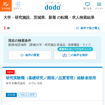
会員登録
ログイン
気になる
メニュー
大学・研究施設、茨城県、新着
の転職・求人検索結果
1
条件で並び替え
件
現在の検索条件
[勤務地]茨城県 [業種]大学・研究施設-医薬品・医療機器・ライフサイエンス・医療系サービス [こだわり条件ピックアップ]新着
新着求人をいつでもチェック
条件の変更
この条件を保存
NEW
研究実験職（基礎研究／開発／品質管理）経験者採用
ＷＤＢ株式会社 エウレカ社
正社員
5名以上採用