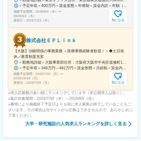
＜予定年収＞400万円＜賃金形態＞年俸制＜賃金内訳＞年額（基本給）：3,108,920円固定残業手当/月：74,490円（固定残業時間40時間0分/月）超過した時間外労働の残業手当は追加支給＜月額＞333,566円（12分割）（一律手当を含む）＜昇給有無＞有＜残業手当＞有＜給与補足＞※固定残業代制、超過分別途支給賃金はあくまでも目安の金額であり、選考を通じて上下する可能性があります。月給(月額)は固定手当を含めた表記です。
掲載予定期間：
2026/6/4（木）
〜
2026/9/2（水）
気になる
更新日：
2026/7/23（木）
株式会社ＥＰＬｉｎｋ
【大阪】治験関係の事務業務 ＜医療事務経験者歓迎！＞◆土日祝
休／教育制度充実
＜勤務地詳細＞大阪事業部住所：大阪府大阪市中央区道修町1-5-18 朝日生命道修町ビル3階勤務地最寄駅：大阪市営堺筋線／北浜駅受動喫煙対策：敷地内全面禁煙変更の範囲：会社の定める事業所
＜予定年収＞346万円～462万円＜賃金形態＞月給制＜賃金内訳＞月額（基本給）：210,500円～277,900円その他固定手当/月：8,000円～15,000円＜月給＞218,500円～292,900円＜昇給有無＞有＜残業手当＞有＜給与補足＞前職・経験を考慮の上、決定致します。■年収内訳＝基本給×12ヶ月＋賞与（基本給×4ヶ月)■賞与：年2回（6月、12月）／昇給：年1回（10月）※業績に応じ、決算賞与（秋季賞与）支給の場合あり（10月）■時間外・休日出勤手当等の割増賃金は別途支給賃金はあくまでも目安の金額であり、選考を通じて上下する可能性があります。月給(月額)は固定手当を含めた表記です。
掲載予定期間：
2026/7/20（月）
〜
2026/10/18（日）
気になる
更新日：
2026/7/20（月）
※求人応募数の多い順にランキングしています（非公開求人は除く）。
※集計対象期間：2026/7/30（木）～2026/8/5（水）
※事情により掲載終了予定日よりも前に求人募集が終了していることもご
ざいます。その場合は当サイトから応募はできませんので、あらかじめご
了承ください。
大学・研究施設
の人気求人ランキングを詳しく見る