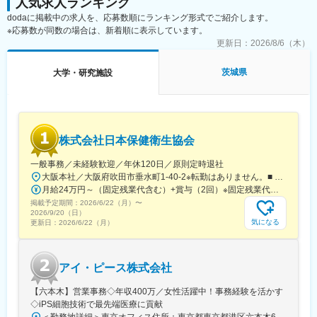
人気求人ランキング
町駅、新静岡駅、浜松駅、名鉄名古屋駅、電鉄富山駅・エスタ前
駅、仁愛女子高校駅、四日市駅、京都河原町駅、大阪梅田駅(阪神
dodaに掲載中の求人を、応募数順にランキング形式でご紹介します。
線)、貿易センター駅、西新町駅、新西大寺町筋駅、立町駅、天神
※応募数が同数の場合は、新着順に表示しています。
南駅、通町筋駅、鹿児島中央駅
更新日：
2026/8/6（木）
茨城県
大学・研究施設
株式会社日本保健衛生協会
一般事務／未経験歓迎／年休120日／原則定時退社
大阪本社／大阪府吹田市垂水町1-40-2※転勤はありません。■ アクセス阪急電鉄千里線「豊津駅」より徒歩9分大阪メトロ御堂筋線「江坂駅」より徒歩12分※受動喫煙対策実施
月給24万円～（固定残業代含む）+賞与（2回）※固定残業代は、時間外労働の有無に関わらず25時間・月3万8600円～支給上記を超える時間外労働分は追加で支給※年齢・経験・保有資格を考慮のうえ決定します
掲載予定期間：
2026/6/22（月）
〜
2026/9/20（日）
気になる
更新日：
2026/6/22（月）
アイ・ピース株式会社
【六本木】営業事務◇年収400万／女性活躍中！事務経験を活かす
◇iPS細胞技術で最先端医療に貢献
＜勤務地詳細＞東京オフィス住所：東京都東京都港区六本木6-15-1 勤務地最寄駅：東京メトロ 日比谷線／六本木駅受動喫煙対策：屋内全面禁煙変更の範囲：会社の定める事業所