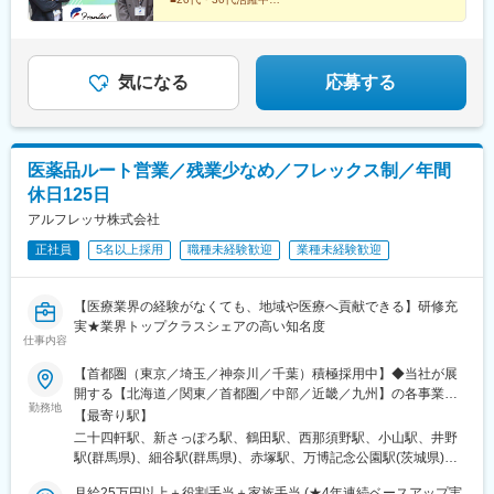
■毎日ノー残業デー／毎日18時半完全退社
桜駅(愛知県)、マリンパーク駅
■完全週休2日制（土日祝休み）
■手当が充実（営業手当・住宅手当など）
気になる
応募する
医薬品ルート営業／残業少なめ／フレックス制／年間
休日125日
アルフレッサ株式会社
正社員
5名以上採用
職種未経験歓迎
業種未経験歓迎
【医療業界の経験がなくても、地域や医療へ貢献できる】研修充
実★業界トップクラスシェアの高い知名度
仕事内容
【首都圏（東京／埼玉／神奈川／千葉）積極採用中】◆当社が展
開する【北海道／関東／首都圏／中部／近畿／九州】の各事業所
勤務地
へご希望を考慮した上で配属となります。【北海道】北海道【関
【最寄り駅】
東】栃木／群馬／茨城／長野／山梨／新潟【首都圏】東京／埼玉
二十四軒駅、新さっぽろ駅、鶴田駅、西那須野駅、小山駅、井野
／神奈川／千葉★積極採用エリア【中部】静岡／愛知／三重／岐
駅(群馬県)、細谷駅(群馬県)、赤塚駅、万博記念公園駅(茨城県)、
阜【近畿】滋賀／兵庫／大阪／京都／奈良／和歌山【九州】福岡
大甕駅、新治駅、川中島駅、渚駅(長野県)、伊那八幡駅、小井川
／長崎／熊本／大分／宮崎／鹿児島各事業所の詳細については、
月給25万円以上＋役割手当＋家族手当 (★4年連続ベースアップ実