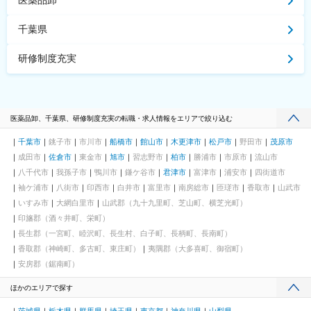
医薬品卸
千葉県
研修制度充実
医薬品卸、千葉県、研修制度充実の転職・求人情報をエリアで絞り込む
千葉市
銚子市
市川市
船橋市
館山市
木更津市
松戸市
野田市
茂原市
成田市
佐倉市
東金市
旭市
習志野市
柏市
勝浦市
市原市
流山市
八千代市
我孫子市
鴨川市
鎌ケ谷市
君津市
富津市
浦安市
四街道市
袖ケ浦市
八街市
印西市
白井市
富里市
南房総市
匝瑳市
香取市
山武市
いすみ市
大網白里市
山武郡（九十九里町、芝山町、横芝光町）
印旛郡（酒々井町、栄町）
長生郡（一宮町、睦沢町、長生村、白子町、長柄町、長南町）
香取郡（神崎町、多古町、東庄町）
夷隅郡（大多喜町、御宿町）
安房郡（鋸南町）
ほかのエリアで探す