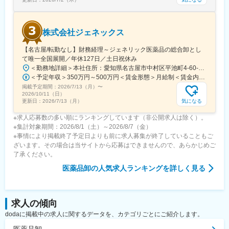
株式会社ジェネックス
【名古屋/転勤なし】財務経理～ジェネリック医薬品の総合卸とし
て唯一全国展開／年休127日／土日祝休み
＜勤務地詳細＞本社住所：愛知県名古屋市中村区平池町4-60-12 グローバルゲート27F受動喫煙対策：敷地内喫煙可能場所あり変更の範囲：無
＜予定年収＞350万円～500万円＜賃金形態＞月給制＜賃金内訳＞月額（基本給）：250,000円～357,000円＜月給＞250,000円～357,000円＜昇給有無＞有＜残業手当＞有＜給与補足＞昇給：年１回（３月）賞与：年２回（6月、12月）※経験、スキルに応じて相談のうえ決定いたします※残業手当は別途支給30歳年収：350万円／月給25万円+賞与35歳年収：400万円／月給28.5万円+賞与賃金はあくまでも目安の金額であり、選考を通じて上下する可能性があります。月給(月額)は固定手当を含めた表記です。
掲載予定期間：
2026/7/13（月）
〜
2026/10/11（日）
気になる
更新日：
2026/7/13（月）
※求人応募数の多い順にランキングしています（非公開求人は除く）。
※集計対象期間：2026/8/1（土）～2026/8/7（金）
※事情により掲載終了予定日よりも前に求人募集が終了していることもご
ざいます。その場合は当サイトから応募はできませんので、あらかじめご
了承ください。
医薬品卸
の人気求人ランキングを詳しく見る
求人の傾向
dodaに掲載中の求人に関するデータを、カテゴリごとにご紹介します。