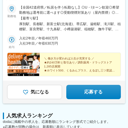
【全国42道府県／転居を伴う転勤なし】◎U・Iターン歓迎◎希望
勤務地は選考前に選べます◎受動喫煙対策あり（屋内禁煙）◎オ
勤務地
ンライン面接実施中■北海道・東北北海道／青森／岩手／秋田／山
【最寄り駅】
形／福島■関東茨城／栃木／群馬／神奈川／埼玉／千葉■北陸・甲
厚別駅、長都駅、新富士駅(北海道)、帯広駅、遠軽駅、滝川駅、桔
信越新潟／富山／石川／福井／長野／山梨■東海静岡／愛知／三重
梗駅、富良野駅、十九条駅、小樽築港駅、稲穂駅、撫牛子駅、羽
／岐阜■関西大阪／京都／滋賀／奈良／兵庫／和歌山■中国・四国
後牛島駅、横手駅、千徳駅、泉駅(常磐線)、北山形駅、偕楽園駅、
広島／島根／岡山／山口／徳島／愛媛／香川■九州・沖縄福岡／大
入社2年目／年収460万円
鹿島神宮駅、大宝駅、土浦駅、後台駅、黒磯駅、上今市駅、渋川
分／宮崎／鹿児島／熊本／長崎／沖縄＜オンライン面接実施中＞
入社3年目／年収630万円
駅、太田駅(群馬県)、大森台駅、青堀駅、南与野駅、武蔵高萩駅、
給与
その他、下記「勤務地一覧」よりご確認ください藤枝営業所：静
八潮駅、鴨居駅、倉見駅、磯部駅(石川県)、徳田駅(石川県)、上枝
岡県静岡県島田市道悦3-14-2三島営業所：静岡県田方郡函南町肥
駅、砺波駅、片原町駅(富山県)、速星駅、春江駅、水落駅、しんざ
田字南中道476中津川営業所：岐阜県中津川市中津川字大西667-1
＼ 働き方が変われば人生が充実する ／
駅、上越妙高駅、信州中野駅、附属中学前駅、切石駅、岩村田
★約240万軒と取引あり／調剤薬局・ドラッグストア
田辺営業所：和歌山県田辺市三栖字三反田130-5京都北営業所：京
駅、西上田駅、酒折駅、禾生駅、富士駅、古庄駅、半田駅、荒子
1,285店展開
都府京都市北区上賀茂向縄手町16滑川営業所：富山県滑川市柳原
川公園駅、妙興寺駅、六軒駅(三重県)、霞ケ浦駅、光善寺駅、平野
★ホワイト500、くるみんプラス、えるぼし三ツ星認定
字宮ノ東41-29※詳細は「会社概要」欄HPから
企業
駅(地下鉄)、久米田駅、ケーブル八幡宮山上駅、田村駅、唐崎駅、
★成果は毎月インセンティブで還元／正当な評価で頑張
筒井駅、豊岡駅(兵庫県)、新宮駅、安芸長束駅、安浦駅、周布駅、
りは給与に反映
出雲市駅、高野駅、西富井駅、周防下郷駅、櫛ケ浜駅、府中駅(徳
島県)、北久米駅、北宇和島駅、伏石駅、下曽根駅、高城駅、杵築
気になる
応募する
駅、宮崎駅、日向庄内駅、門川駅、志布志駅、日宇駅、玉名駅、
赤嶺駅、下菅谷駅、長沼駅(静岡県)
人気求人ランキング
dodaに掲載中の求人を、応募数順にランキング形式でご紹介します。
※応募数が同数の場合は、新着順に表示しています。