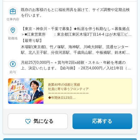
既存のお客様のもとに福祉用具を届けて、サイズ調整や定期点検
を行います。
仕事内容
【東京・神奈川・千葉で募集】★転居を伴う転勤なし＜募集拠点
＞■江東営業所 ：東京都江東区木場3丁目14-4 はが木場三ビル
勤務地
■足立営業所 ：東京都足立区竹の塚1-27-1■船橋営業所 ：
【最寄り駅】
千葉県船橋市海神町2丁目3-17 メゾン海神 101■川崎東営業所 ：
木場駅(東京都)、竹ノ塚駅、海神駅、川崎大師駅、流通センター
神奈川県川崎市川崎区中瀬2-2-1■大田営業所 ：東京都大田区
駅、北八王子駅、分倍河原駅、千歳烏山駅、中板橋駅、鈴木町
平和島1-2-30 センコー平和島PDセンター3F■八王子営業所 ：東
駅、大森海岸駅、府中本町駅、大山駅(東京都)、東門前駅
京都八王子市高倉町4-11■府中営業所 ：東京都府中市片町3-
月給25万0,000円～＋賞与年2回※経験・スキル・年齢を考慮の
33-2■世田谷営業所 ：東京都世田谷区粕谷4-18-4-1F■板橋営業
上、決定いたします。【給与例】・28万4,000円／入社1年目（内
給与
所 ：東京都板橋区仲町22-11
訳：月給25万0,000円＋残業代3万4,000円）・30万6,000円／入社
1年目（内訳：月給25万0,000円＋家族手当8,000円＋住宅手当1万
7,000円＋残業代3万1,000円）
創業40年の信頼と実績
社員に寄り添うフロンティア
ーーーーーーーーーーーーー
◆年間休日123日
◆完休2日制＆基本土日祝休み
◆毎日がノー残業デー
◆賞与平均72万円（昨年実績）
◆月給25万円以上＋残業代は1分単位
◆長距離運転なし
気になる
応募する