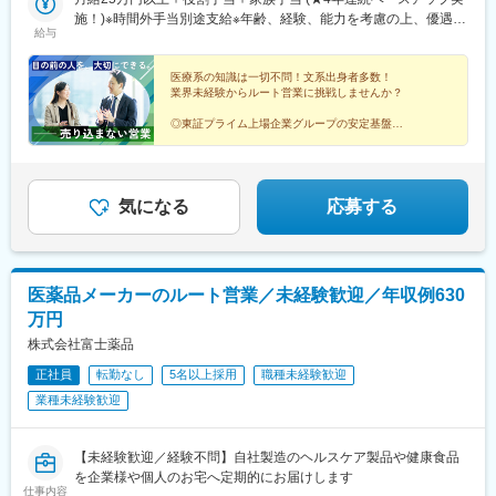
駅、寺尾駅、宮内駅(新潟県)、直江津駅、小川町駅(東京都)、江戸
弊社HPよりご確認ください※「企業情報」→「拠点」よりご確認
施！)※時間外手当別途支給※年齢、経験、能力を考慮の上、優遇し
川橋駅、竹ノ塚駅、小村井駅、井荻駅、志村三丁目駅、学芸大学
給与
いただけます。屋内禁煙(※喫煙室あり※禁煙タイムあり※喫煙室で
ます
駅、千歳船橋駅、北野駅(東京都)、小作駅、鶴川駅、北府中駅、桜
の就労はありません)
台駅(東京都)、北戸田駅、南越谷駅、久喜駅、加茂宮駅、新座駅、
医療系の知識は一切不問！文系出身者多数！
航空公園駅、南古谷駅、ソシオ流通センター駅、三ツ沢上町駅、
業界未経験からルート営業に挑戦しませんか？
並木中央駅、踊場駅、江田駅(神奈川県)、元住吉駅、原当麻駅、社
家駅、藤沢本町駅、井細田駅、県立大学駅、平塚駅、千葉寺駅、
◎東証プライム上場企業グループの安定基盤
◎社会人経験で培った対人スキルを活かせる
佐倉駅、旭駅(千葉県)、木更津駅、館山駅、茂原駅、東船橋駅、小
◎家族手当や退職金制度など福利厚生充実
金城趾駅、春日町駅、大岡駅(静岡県)、竪堀駅、南伊東駅、助信
◎結婚等特別休暇やリフレッシュ休暇あり
駅、掛川市役所前駅、焼津駅、黒川駅(愛知県)、小本駅(愛知県)、
奥町駅、赤池駅(愛知県)、西岡崎駅、牛久保駅、住吉町駅、竹下
気になる
応募する
駅、守恒駅、陣原駅、浦田駅(福岡県)、荒木駅、現川駅、大村車両
基地駅、健軍校前駅、牧駅(大分県)、宮崎神宮駅、市立病院前駅
(鹿児島県)、栗東駅、田村駅、竹田駅(京都府)、荒河かしの木台
駅、西舞鶴駅、天神橋筋六丁目駅、玉出駅、久宝寺駅、茨木駅、
医薬品メーカーのルート営業／未経験歓迎／年収例630
門真市駅、交野市駅、鳳駅、青木駅、総合運動公園駅、武庫之荘
万円
駅、岡場駅、石生駅、西新町駅、加古川駅、英賀保駅、江原駅、
帯解駅、耳成駅、日前宮駅、紀伊新庄駅、新宮駅、尾鷲駅、高茶
株式会社富士薬品
屋駅、中川原駅、四十九駅、手力駅、東大垣駅、小泉駅、高山
正社員
転勤なし
5名以上採用
職種未経験歓迎
駅、琴似駅(札幌市営)、淡路町駅、新桜台駅、新越谷駅、東宮原
業種未経験歓迎
駅、幸浦駅、緑町駅、堀ノ内駅、蘇我駅、清水駅(愛知県)、烏森
駅、萩原駅(福岡県)、動植物園入口駅、中洲通駅、八尾駅、津久野
駅、新御茶ノ水駅、江古田駅、名城公園駅、近鉄八田駅、神田駅
【未経験歓迎／経験不問】自社製造のヘルスケア製品や健康食品
(鹿児島県)
を企業様や個人のお宅へ定期的にお届けします
仕事内容