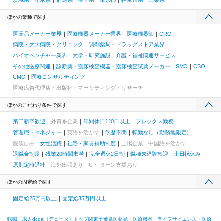
茨城県
栃木県
群馬県
埼玉県
東京都
神奈川県
山梨県
ほかの業種で探す
医薬品メーカー業界
医療機器メーカー業界
医療機器卸
CRO
病院・大学病院・クリニック
調剤薬局・ドラッグストア業界
バイオベンチャー業界
大学・研究施設
介護・福祉関連サービス
その他医療関連
診断薬・臨床検査機器・臨床検査試薬メーカー
SMO
CSO
CMO
医療コンサルティング
医療広告代理店・出版社・マーケティング・リサーチ
ほかのこだわり条件で探す
第二新卒歓迎
外資系企業
年間休日120日以上
フレックス勤務
管理職・マネジャー
英語を活かす
学歴不問
転勤なし（勤務地限定）
服装自由
女性活躍
社宅・家賃補助制度
上場企業
中国語を活かす
退職金制度
残業20時間未満
完全週休2日制
職種未経験歓迎
土日祝休み
原則定時退社
海外出張あり
U・Iターン支援あり
ほかの固定給で探す
固定給25万円以上
固定給35万円以上
転職・求人doda（デューダ）トップ
関東
千葉県
医薬品・医療機器・ライフサイエンス・医療