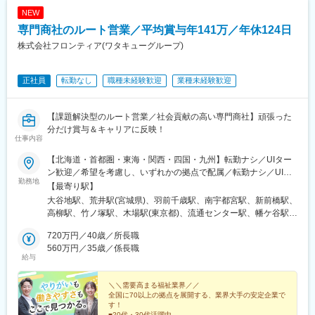
NEW
専門商社のルート営業／平均賞与年141万／年休124日
株式会社フロンティア(ワタキューグループ)
正社員
転勤なし
職種未経験歓迎
業種未経験歓迎
【課題解決型のルート営業／社会貢献の高い専門商社】頑張った
分だけ賞与＆キャリアに反映！
仕事内容
【北海道・首都圏・東海・関西・四国・九州】転勤ナシ／UIター
ン歓迎／希望を考慮し、いずれかの拠点で配属／転勤ナシ／UIタ
勤務地
ーン歓迎！【北海道】札幌東営業所【宮城県】仙台東営業所【山
【最寄り駅】
形県】山形営業所【栃木県】宇都宮営業所【群馬県】群馬営業所
大谷地駅、荒井駅(宮城県)、羽前千歳駅、南宇都宮駅、新前橋駅、
【千葉県】柏営業所【東京都】足立営業所江東営業所大田営業所
高柳駅、竹ノ塚駅、木場駅(東京都)、流通センター駅、幡ケ谷駅、
渋谷営業所世田谷営業所板橋営業所練馬営業所西東京営業所府中
千歳烏山駅、中板橋駅、練馬高野台駅、西武柳沢駅、分倍河原
営業所立川営業所八王子営業所【神奈川県】川崎東営業所川崎営
720万円／40歳／所長職
駅、泉体育館駅、北八王子駅、川崎大師駅、中野島駅、東山田
業所横浜北営業所横浜営業所横浜南営業所大和営業所相模原営業
560万円／35歳／係長職
駅、阪東橋駅、港南台駅、鶴間駅、相模原駅、東海大学前駅、尼
給与
所平塚営業所【愛知県】名古屋営業所名古屋南営業所【大阪府】
ケ坂駅、呼続駅、吹田駅(阪急線)、加美駅、新大宮駅、アイランド
吹田営業所大阪東営業所【奈良県】奈良営業所【兵庫県】神戸営
センター駅、勝瑞駅、西小倉駅、賀来駅、大森海岸駅、笹塚駅、
業所【徳島県】徳島営業所【福岡県】北九州営業所【大分県】大
＼＼需要高まる福祉業界／／
大山駅(東京都)、府中本町駅、立飛駅、鈴木町駅、吉野町駅、南林
全国に70以上の拠点を展開する、業界大手の安定企業で
分営業所
間駅、志賀本通駅、妙音通駅、吹田駅(東海道本線)、新加美駅、奈
す！
良駅、アイランド北口駅、東門前駅、黄金町駅、清水駅(愛知県)、
■20代・30代活躍中