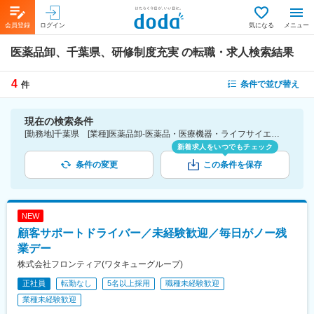
会員登録
ログイン
気になる
メニュー
医薬品卸、千葉県、研修制度充実
の転職・求人検索結果
4
条件で並び替え
件
現在の検索条件
[勤務地]千葉県 [業種]医薬品卸-医薬品・医療機器・ライフサイエンス・医療系サービス [詳細条件](待遇・福利厚生)研修制度充実
新着求人をいつでもチェック
条件の変更
この条件を保存
NEW
顧客サポートドライバー／未経験歓迎／毎日がノー残
業デー
株式会社フロンティア(ワタキューグループ)
正社員
転勤なし
5名以上採用
職種未経験歓迎
業種未経験歓迎