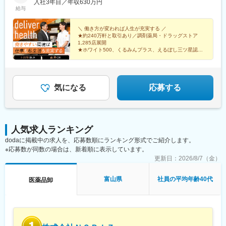
を歩んでいただくことが可能です。
分／宮崎／鹿児島／熊本／長崎／沖縄＜オンライン面接実施中＞
入社3年目／年収630万円
駅、太田駅(群馬県)、大森台駅、青堀駅、南与野駅、武蔵高萩駅、
給与
・育休取得率90％以上、研究開発部の平均残業時間は約25時間と
その他、下記「勤務地一覧」よりご確認ください藤枝営業所：静
八潮駅、鴨居駅、倉見駅、磯部駅(石川県)、徳田駅(石川県)、上枝
働きやすい環境であり、全社平均勤続年数は13年と腰を据えて働
岡県静岡県島田市道悦3-14-2三島営業所：静岡県田方郡函南町肥
駅、砺波駅、片原町駅(富山県)、速星駅、春江駅、水落駅、しんざ
くことが出来る職場です。
田字南中道476中津川営業所：岐阜県中津川市中津川字大西667-1
＼ 働き方が変われば人生が充実する ／
駅、上越妙高駅、信州中野駅、附属中学前駅、切石駅、岩村田
★約240万軒と取引あり／調剤薬局・ドラッグストア
田辺営業所：和歌山県田辺市三栖字三反田130-5京都北営業所：京
駅、西上田駅、酒折駅、禾生駅、富士駅、古庄駅、半田駅、荒子
1,285店展開
変更の範囲：会社の定める業務
都府京都市北区上賀茂向縄手町16滑川営業所：富山県滑川市柳原
川公園駅、妙興寺駅、六軒駅(三重県)、霞ケ浦駅、光善寺駅、平野
★ホワイト500、くるみんプラス、えるぼし三ツ星認定
字宮ノ東41-29※詳細は「会社概要」欄HPから
企業
駅(地下鉄)、久米田駅、ケーブル八幡宮山上駅、田村駅、唐崎駅、
★成果は毎月インセンティブで還元／正当な評価で頑張
筒井駅、豊岡駅(兵庫県)、新宮駅、安芸長束駅、安浦駅、周布駅、
りは給与に反映
出雲市駅、高野駅、西富井駅、周防下郷駅、櫛ケ浜駅、府中駅(徳
島県)、北久米駅、北宇和島駅、伏石駅、下曽根駅、高城駅、杵築
気になる
応募する
駅、宮崎駅、日向庄内駅、門川駅、志布志駅、日宇駅、玉名駅、
赤嶺駅、下菅谷駅、長沼駅(静岡県)
人気求人ランキング
dodaに掲載中の求人を、応募数順にランキング形式でご紹介します。
※応募数が同数の場合は、新着順に表示しています。
更新日：
2026/8/7（金）
富山県
社員の平均年齢40代
医薬品卸