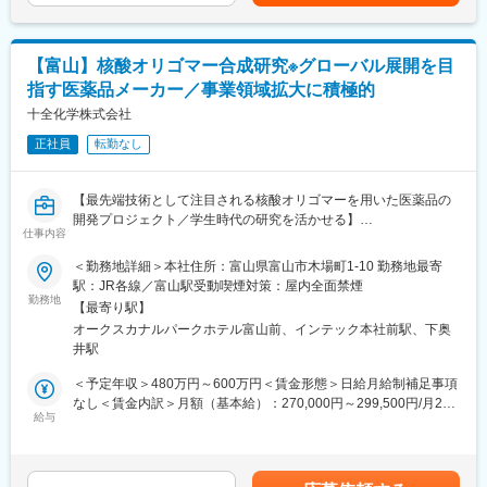
くことが出来る職場です。
造現場を一緒に作りたいと考えております。
変更の範囲：会社の定める業務
■仕事の魅力
【富山】核酸オリゴマー合成研究※グローバル展開を目
・社会貢献性の高さ：あなたの仕事が、世界中の患者さんの健康
指す医薬品メーカー／事業領域拡大に積極的
を支えます
・成長できる環境：業界変革期における新しい挑戦
十全化学株式会社
・安定性とやりがい：大手製薬メーカーとの強固なパートナーシ
正社員
転勤なし
ップを感じることができる
■キャリア・教育
【最先端技術として注目される核酸オリゴマーを用いた医薬品の
医薬品製造は特殊性がありますが、GMPや工程管理の知識は入社
開発プロジェクト／学生時代の研究を活かせる】
後に段階的に習得可能です。OJT・OFF-JTを通じて、「化学プラ
仕事内容
■業務内容：
ント管理＋医薬品製造管理の専門性」という市場価値の高いキャ
次世代医薬品として期待されている「核酸オリゴマー医薬品」の
＜勤務地詳細＞本社住所：富山県富山市木場町1-10 勤務地最寄
リアを築けます。
開発支援に携わっていただくポジションです。核酸事業の立ち上
駅：JR各線／富山駅受動喫煙対策：屋内全面禁煙
げプロジェクトにおいて中枢メンバーとして役割を担っていただ
勤務地
■同社の魅力：
【最寄り駅】
きます。
・創業70年を超えてさらなる成長を続ける同社では、能力のある
オークスカナルパークホテル富山前、インテック本社前駅、下奥
＜具体的な業務内容＞
方を評価し、チャレンジできる制度と社風があります。
井駅
・核酸オリゴマーのスケールアップ製造検討
挑戦を重んじている社風ですので、意欲と努力があれば、 ご自身
・核酸オリゴマーの合成法の確立
＜予定年収＞480万円～600万円＜賃金形態＞日給月給制補足事項
の望むレベルの高い業務に携わっていただくことや望むキャリア
・核酸オリゴマーの新規技術の獲得（修飾モノマー、コンジュゲ
なし＜賃金内訳＞月額（基本給）：270,000円～299,500円/月20
を歩んでいただくことが可能です。
ート等）
給与
日間勤務想定＜想定月額＞270,000円～299,500円＜昇給有無＞有
・育休取得率90％以上、研究開発部の平均残業時間は約25時間と
＜残業手当＞有＜給与補足＞※基本給は能力、経験等により決定し
働きやすい環境であり、全社平均勤続年数は13年と腰を据えて働
■組織構成：
ます。■昇給・年1回（4月）■賞与：年2回（7月・12月）賃金はあ
くことが出来る職場です。
核酸医薬事業部
くまでも目安の金額であり、選考を通じて上下する可能性があり