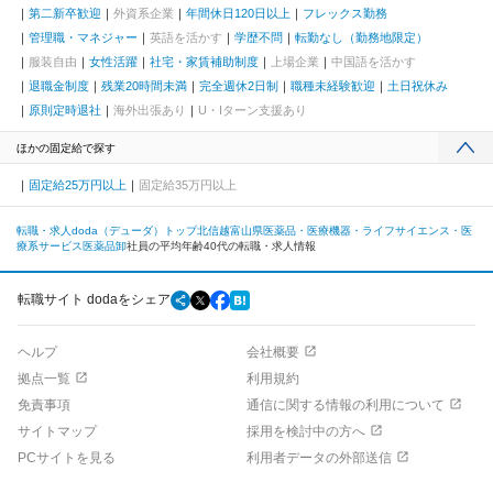
第二新卒歓迎
外資系企業
年間休日120日以上
フレックス勤務
管理職・マネジャー
英語を活かす
学歴不問
転勤なし（勤務地限定）
服装自由
女性活躍
社宅・家賃補助制度
上場企業
中国語を活かす
退職金制度
残業20時間未満
完全週休2日制
職種未経験歓迎
土日祝休み
原則定時退社
海外出張あり
U・Iターン支援あり
ほかの固定給で探す
固定給25万円以上
固定給35万円以上
転職・求人doda（デューダ）トップ
北信越
富山県
医薬品・医療機器・ライフサイエンス・医
療系サービス
医薬品卸
社員の平均年齢40代の転職・求人情報
転職サイト dodaをシェア
ヘルプ
会社概要
拠点一覧
利用規約
免責事項
通信に関する情報の利用について
サイトマップ
採用を検討中の方へ
PCサイトを見る
利用者データの外部送信