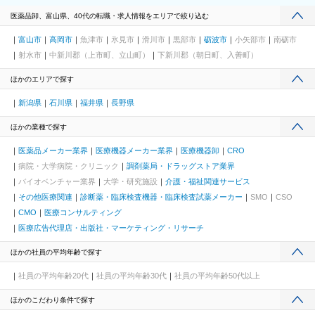
医薬品卸、富山県、40代の転職・求人情報をエリアで絞り込む
富山市
高岡市
魚津市
氷見市
滑川市
黒部市
砺波市
小矢部市
南砺市
射水市
中新川郡（上市町、立山町）
下新川郡（朝日町、入善町）
ほかのエリアで探す
新潟県
石川県
福井県
長野県
ほかの業種で探す
医薬品メーカー業界
医療機器メーカー業界
医療機器卸
CRO
病院・大学病院・クリニック
調剤薬局・ドラッグストア業界
バイオベンチャー業界
大学・研究施設
介護・福祉関連サービス
その他医療関連
診断薬・臨床検査機器・臨床検査試薬メーカー
SMO
CSO
CMO
医療コンサルティング
医療広告代理店・出版社・マーケティング・リサーチ
ほかの社員の平均年齢で探す
社員の平均年齢20代
社員の平均年齢30代
社員の平均年齢50代以上
ほかのこだわり条件で探す