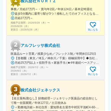
株式会社ＮＯＲＩＺ
事務／月給27万円～・賞与年2回／年休124日／基本定時退社
徒歩5分圏内に最寄り駅が3つ！移転したてのオフィスとなるため、新しくキレイなオフィスで働けます！★転勤なし東京都中央区銀座6-13-16 ヒューリック銀座ウォールビル3階新富町から徒歩3分※受動喫煙対策：屋内禁煙
月給27万円～
掲載予定期間：
2026/5/28（木）
〜
2026/8/26（水）
気になる
更新日：
2026/5/28（木）
アルフレッサ株式会社
医薬品ルート営業／残業少なめ／フレックス制／年間休日125日
【首都圏（東京／埼玉／神奈川／千葉）積極採用中】◆当社が展開する【北海道／関東／首都圏／中部／近畿／九州】の各事業所へご希望を考慮した上で配属となります。【北海道】北海道【関東】栃木／群馬／茨城／長野／山梨／新潟【首都圏】東京／埼玉／神奈川／千葉★積極採用エリア【中部】静岡／愛知／三重／岐阜【近畿】滋賀／兵庫／大阪／京都／奈良／和歌山【九州】福岡／長崎／熊本／大分／宮崎／鹿児島各事業所の詳細については、弊社HPよりご確認ください※「企業情報」→「拠点」よりご確認いただけます。屋内禁煙(※喫煙室あり※禁煙タイムあり※喫煙室での就労はありません)
月給25万円以上＋役割手当＋家族手当 (★4年連続ベースアップ実施！)※時間外手当別途支給※年齢、経験、能力を考慮の上、優遇します
掲載予定期間：
2026/7/2（木）
〜
2026/9/2（水）
気になる
更新日：
2026/7/2（木）
株式会社ジェネックス
【名古屋/転勤なし】財務経理～ジェネリック医薬品の総合卸とし
て唯一全国展開／年休127日／土日祝休み
＜勤務地詳細＞本社住所：愛知県名古屋市中村区平池町4-60-12 グローバルゲート27F受動喫煙対策：敷地内喫煙可能場所あり変更の範囲：無