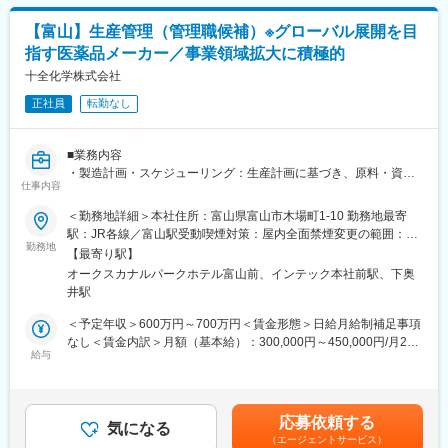
医薬品原薬及びその中間体の受託製造、治験用原薬の試製、CMC
開発支援、特殊中間体製造、マロン酸・ピリミジン誘導体製造な
変更の範囲：会社の定める業務
【富山】生産管理（管理職候補）※グローバル展開を目
ど。
指す医薬品メーカー／事業領域拡大に積極的
■業務の魅力
十全化学株式会社
・経験・志向に応じて役割を決定するため、これまでのキャリア
正社員
転勤なし
を活かしながら新たな領域にも挑戦できる
・医薬品原薬の受託製造という専門性の高い事業を通じて、社会
貢献性の高い仕事に携われる
■業務内容
・事業拡大フェーズにあり、組織づくりや業務改善にも主体的に
・製造計画・スケジューリング：生産計画に基づき、原料・資
関われる環境
仕事内容
材・人員を最適に配置監督。他部門と連携し計画と予実管理
・職種にとらわれずキャリアの幅を広げられる
・品質管理：製品品質トレンド、工程トレンドの監視、観察、解
＜勤務地詳細＞本社住所：富山県富山市木場町1-10 勤務地最寄
析、調整業務 ・改善活動：生産性向上等の改善活動、経営層と現
駅：JR各線／富山駅受動喫煙対策：屋内全面禁煙変更の範囲：会
■教育体制
場の橋渡し役として部門方針の推進
勤務地
社の定める事業所
OJTや部門別研修があり、入社後も成長をサポートする体制を整
【最寄り駅】
・工場管理：設備機器管理、各種記録管理、労務安全管理
えています。
オークスカナルパークホテル富山前、インテック本社前駅、下奥
・チームマネジメント：現場スタッフへの指導・教育、協働体制
井駅
の構築
■同社の魅力：
＜予定年収＞600万円～700万円＜賃金形態＞日給月給制補足事項
・創業70年を超えてさらなる成長を続ける同社では、能力のある
■募集背景
なし＜賃金内訳＞月額（基本給）：300,000円～450,000円/月20
方を評価し、チャレンジできる制度と社風があります。
医薬品業界は今、グローバル化とAIの進展により、スピードと柔
給与
日間勤務想定＜想定月額＞300,000円～450,000円＜昇給有無＞有
挑戦を重んじている社風ですので、意欲と努力があれば、 ご自身
軟性が求められています。私たちは大手製薬メーカーと共に、従
＜残業手当＞有＜給与補足＞※基本給は能力、経験等により決定し
の望むレベルの高い業務に携わっていただくことや望むキャリア
来の大量生産型から多品種少量・短期生産型へと大きな転換を進
ます。■昇給・年1回（4月）■賞与：年2回（7月・12月）賃金はあ
を歩んでいただくことが可能です。
めています。この変革を支えていただく仲間を募集し、製造工程
くまでも目安の金額であり、選考を通じて上下する可能性があり
・育休取得率90％以上、研究開発部の平均残業時間は約25時間と
応募依頼する
全体をリードし、現場の品質・安全・効率を実現したいと考えて
気になる
ます。月給(月額)は固定手当を含めた表記です。
働きやすい環境であり、全社平均勤続年数は13年と腰を据えて働
（エージェントサービス）
おります。仲間の知見と十全化学が持つ強みを活かし、新しい製