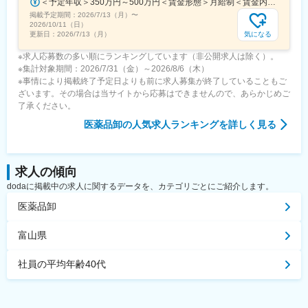
＜予定年収＞350万円～500万円＜賃金形態＞月給制＜賃金内訳＞月額（基本給）：250,000円～357,000円＜月給＞250,000円～357,000円＜昇給有無＞有＜残業手当＞有＜給与補足＞昇給：年１回（３月）賞与：年２回（6月、12月）※経験、スキルに応じて相談のうえ決定いたします※残業手当は別途支給30歳年収：350万円／月給25万円+賞与35歳年収：400万円／月給28.5万円+賞与賃金はあくまでも目安の金額であり、選考を通じて上下する可能性があります。月給(月額)は固定手当を含めた表記です。
掲載予定期間：
2026/7/13（月）
〜
2026/10/11（日）
気になる
更新日：
2026/7/13（月）
※求人応募数の多い順にランキングしています（非公開求人は除く）。
※集計対象期間：2026/7/31（金）～2026/8/6（木）
※事情により掲載終了予定日よりも前に求人募集が終了していることもご
ざいます。その場合は当サイトから応募はできませんので、あらかじめご
了承ください。
医薬品卸
の人気求人ランキングを詳しく見る
求人の傾向
dodaに掲載中の求人に関するデータを、カテゴリごとにご紹介します。
医薬品卸
富山県
社員の平均年齢40代