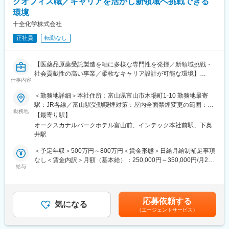
クオフィス職／キャリアを活かし新領域へ挑戦できる
開発支援、特殊中間体製造、マロン酸・ピリミジン誘導体製造な
環境
ど。
十全化学株式会社
■業務の魅力
正社員
転勤なし
・経験・志向に応じて役割を決定するため、これまでのキャリア
を活かしながら新たな領域にも挑戦できる
・医薬品原薬の受託製造という専門性の高い事業を通じて、社会
【医薬品原薬受託製造を軸に多様な専門性を発揮／新領域挑戦・
貢献性の高い仕事に携われる
社会貢献性の高い事業／柔軟なキャリア設計が可能な環境】
・事業拡大フェーズにあり、組織づくりや業務改善にも主体的に
仕事内容
関われる環境
■業務概要
・職種にとらわれずキャリアの幅を広げられる
＜勤務地詳細＞本社住所：富山県富山市木場町1-10 勤務地最寄
当社は医薬品原薬や重要中間体の製造受託および研究開発支援を
駅：JR各線／富山駅受動喫煙対策：屋内全面禁煙変更の範囲：会
行う富山県拠点の医薬品メーカーです。本ポジションは、これま
勤務地
■教育体制
社の定める事業所
【最寄り駅】
でのご経験・ご志向を踏まえ、企画・データ分析・事業開発・社
OJTや部門別研修があり、入社後も成長をサポートする体制を整
オークスカナルパークホテル富山前、インテック本社前駅、下奥
内SE・労務のバックオフィス領域から最適な役割を決定します。
えています。
井駅
配属はご本人の希望・ご経験と事業戦略、組織状況を考慮したう
えで対話を重ね、双方合意のもと決定します。
■同社の魅力：
＜予定年収＞500万円～800万円＜賃金形態＞日給月給制補足事項
・創業70年を超えてさらなる成長を続ける同社では、能力のある
なし＜賃金内訳＞月額（基本給）：250,000円～350,000円/月20
■業務詳細
給与
方を評価し、チャレンジできる制度と社風があります。
日間勤務想定＜想定月額＞250,000円～350,000円＜昇給有無＞有
社内外の課題解決や業務改善、データ分析、事業開発、社内情報
挑戦を重んじている社風ですので、意欲と努力があれば、 ご自身
＜残業手当＞有＜給与補足＞※基本給は能力、経験等により決定し
システム、労務・人事のいずれかのポジションをお任せします。
の望むレベルの高い業務に携わっていただくことや望むキャリア
ます。■昇給・年1回（4月）■賞与：年2回（7月・12月）賃金はあ
事業拡大フェーズのため、組織づくりや業務改善、新規事業の立
を歩んでいただくことが可能です。
くまでも目安の金額であり、選考を通じて上下する可能性があり
応募依頼する
ち上げなどにも主体的に関わっていただけます。
気になる
・育休取得率90％以上、研究開発部の平均残業時間は約25時間と
ます。月給(月額)は固定手当を含めた表記です。
（エージェントサービス）
働きやすい環境であり、全社平均勤続年数は13年と腰を据えて働
■扱うサービス
くことが出来る職場です。