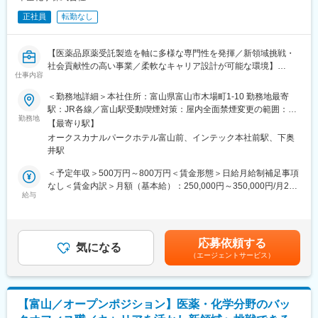
正社員
転勤なし
【医薬品原薬受託製造を軸に多様な専門性を発揮／新領域挑戦・
社会貢献性の高い事業／柔軟なキャリア設計が可能な環境】
仕事内容
■業務概要
＜勤務地詳細＞本社住所：富山県富山市木場町1-10 勤務地最寄
当社は医薬品原薬や重要中間体の製造受託および研究開発支援を
駅：JR各線／富山駅受動喫煙対策：屋内全面禁煙変更の範囲：会
行う富山県拠点の医薬品メーカーです。本ポジションは、これま
勤務地
社の定める事業所
【最寄り駅】
でのご経験・ご志向を踏まえ、医薬・化学業界での品質管理／品
オークスカナルパークホテル富山前、インテック本社前駅、下奥
質保証／生産技術／設備・環境安全／購買／GMP関連などの技術
井駅
職に従事いただきます。
当社内の様々な職種から最適な役割を決定します。配属はご本人
＜予定年収＞500万円～800万円＜賃金形態＞日給月給制補足事項
の希望・ご経験と事業戦略、組織状況を考慮したうえで対話を重
なし＜賃金内訳＞月額（基本給）：250,000円～350,000円/月20
ね、双方合意のもと決定します。
給与
日間勤務想定＜想定月額＞250,000円～350,000円＜昇給有無＞有
＜残業手当＞有＜給与補足＞※基本給は能力、経験等により決定し
■業務詳細
ます。■昇給・年1回（4月）■賞与：年2回（7月・12月）賃金はあ
品質管理／品質保証／生産技術／設備・環境安全／購買／GMP関
くまでも目安の金額であり、選考を通じて上下する可能性があり
応募依頼する
連業務のいずれかをお任せします。
気になる
ます。月給(月額)は固定手当を含めた表記です。
（エージェントサービス）
事業拡大フェーズのため、組織づくりや業務改善、新規事業の立
ち上げなどにも主体的に関わっていただけます。
■扱うサービス
【富山／オープンポジション】医薬・化学分野のバッ
医薬品原薬及びその中間体の受託製造、治験用原薬の試製、CMC