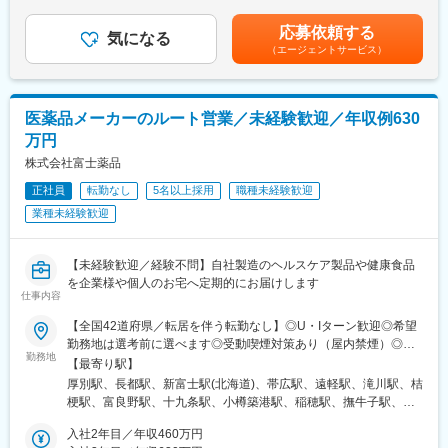
ます。■昇給・年1回（4月）■賞与：年2回（7月・12月）賃金はあ
◇第3G（申請データ）
くまでも目安の金額であり、選考を通じて上下する可能性があり
応募依頼する
・申請用データ取得
気になる
ます。月給(月額)は固定手当を含めた表記です。
（エージェントサービス）
・申請資料作成
■組織構成：
研究開発部 富山本社勤務
医薬品メーカーのルート営業／未経験歓迎／年収例630
メンバーは計40名で構成されております。
万円
課長（男性4名）、スタッフ（男性31名、女性9名）
第1：9名、第2G：8名、第3G：13名、新技術G：5名
株式会社富士薬品
正社員
転勤なし
5名以上採用
職種未経験歓迎
■ポジションの魅力
業種未経験歓迎
・業容拡大のフェーズのため、このタイミングでしか積めない経
験値を得ることができる。
・少数精鋭の組織で、高い影響力を持ち業務に臨むことができ
【未経験歓迎／経験不問】自社製造のヘルスケア製品や健康食品
る。
を企業様や個人のお宅へ定期的にお届けします
・医薬品原薬製造という社会貢献性の高いビジネスの発展に貢献
仕事内容
できる。
・自身の研究スキルに合わせた案件で活躍できる。
【全国42道府県／転居を伴う転勤なし】◎U・Iターン歓迎◎希望
勤務地は選考前に選べます◎受動喫煙対策あり（屋内禁煙）◎オ
勤務地
■同社の魅力：
ンライン面接実施中■北海道・東北北海道／青森／岩手／秋田／山
【最寄り駅】
・創業70年を超えてさらなる成長を続ける同社では、能力のある
形／福島■関東茨城／栃木／群馬／神奈川／埼玉／千葉■北陸・甲
厚別駅、長都駅、新富士駅(北海道)、帯広駅、遠軽駅、滝川駅、桔
方を評価し、チャレンジできる制度と社風があります。
信越新潟／富山／石川／福井／長野／山梨■東海静岡／愛知／三重
梗駅、富良野駅、十九条駅、小樽築港駅、稲穂駅、撫牛子駅、羽
挑戦を重んじている社風ですので、意欲と努力があれば、 ご自身
／岐阜■関西大阪／京都／滋賀／奈良／兵庫／和歌山■中国・四国
後牛島駅、横手駅、千徳駅、泉駅(常磐線)、北山形駅、偕楽園駅、
の望むレベルの高い業務に携わっていただくことや望むキャリア
広島／島根／岡山／山口／徳島／愛媛／香川■九州・沖縄福岡／大
入社2年目／年収460万円
鹿島神宮駅、大宝駅、土浦駅、後台駅、黒磯駅、上今市駅、渋川