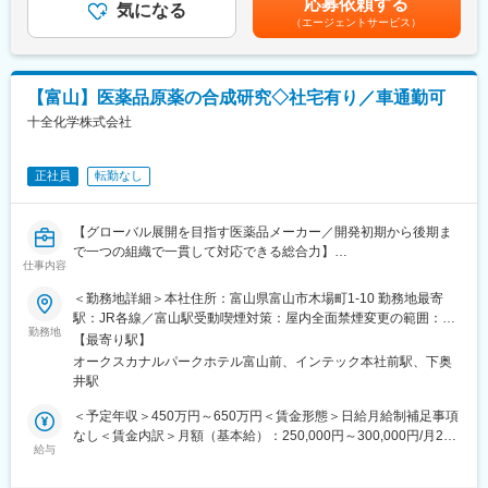
応募依頼する
メンバーは計12名で構成されております。
気になる
ます。月給(月額)は固定手当を含めた表記です。
変更の範囲：会社の定める業務
（エージェントサービス）
■ポジションの魅力：
・業容拡大のフェーズのため、このタイミングでしか積めない経
験値を得ることができる。
【富山】医薬品原薬の合成研究◇社宅有り／車通勤可
・少数精鋭の組織で、高い影響力を持ち業務に臨むことができ
十全化学株式会社
る。
・医薬品原薬製造という社会貢献性の高いビジネスの発展に貢献
できる。
正社員
転勤なし
・自身の研究スキルに合わせた案件で活躍できる。
・新規プロジェクトの立ち上げ時から参加いただくことでその成
長の一端を担うことができる
【グローバル展開を目指す医薬品メーカー／開発初期から後期ま
で一つの組織で一貫して対応できる総合力】
■同社の魅力：
仕事内容
■業務内容：
・創業70年を超えてさらなる成長を続ける同社では、能力のある
医薬品原薬の合成研究に携わっていただくポジションです。得意
＜勤務地詳細＞本社住所：富山県富山市木場町1-10 勤務地最寄
方を評価し、チャレンジできる制度と社風があります。
領域に合わせて、合成ルート/分析法を検討するプロセス開発業務
駅：JR各線／富山駅受動喫煙対策：屋内全面禁煙変更の範囲：会
挑戦を重んじている社風ですので、意欲と努力があれば、 ご自身
をお任せいたします。
勤務地
社の定める事業所
の望むレベルの高い業務に携わっていただくことや望むキャリア
【最寄り駅】
◇第1・2G（試製）
を歩んでいただくことが可能です。
オークスカナルパークホテル富山前、インテック本社前駅、下奥
・製造方法確認実験
・育休取得率90％以上、研究開発部の平均残業時間は約25時間と
井駅
・スケールアップ時の課題抽出・原因研究
働きやすい環境であり、全社平均勤続年数は13年と腰を据えて働
・プロセスの改良法検討と改善策提案
＜予定年収＞450万円～650万円＜賃金形態＞日給月給制補足事項
くことが出来る職場です。
・（スケールアップ現場での）製造法最適化支援
なし＜賃金内訳＞月額（基本給）：250,000円～300,000円/月20
◇第3G（CMC）
給与
日間勤務想定＜想定月額＞250,000円～300,000円＜昇給有無＞有
・原薬・中間体の製造ルートスカウティング
＜残業手当＞有＜給与補足＞※基本給は能力、経験等により決定し
・製造法最適化（実験設計・理論検討）