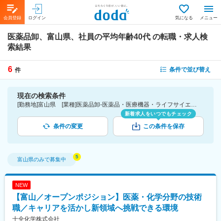
会員登録
ログイン
気になる
メニュー
医薬品卸、富山県、社員の平均年齢40代
の転職・求人検
索結果
6
条件で並び替え
件
現在の検索条件
[勤務地]富山県 [業種]医薬品卸-医薬品・医療機器・ライフサイエンス・医療系サービス [詳細条件](社員の平均年齢)40代
新着求人をいつでもチェック
条件の変更
この条件を保存
富山県
のみで募集中
NEW
【富山／オープンポジション】医薬・化学分野の技術
職／キャリアを活かし新領域へ挑戦できる環境
十全化学株式会社