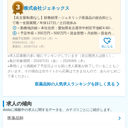
変更の範囲：会社の定める業務
株式会社ジェネックス
【名古屋/転勤なし】財務経理～ジェネリック医薬品の総合卸とし
て唯一全国展開／年休127日／土日祝休み
＜勤務地詳細＞本社住所：愛知県名古屋市中村区平池町4-60-12 グローバルゲート27F受動喫煙対策：敷地内喫煙可能場所あり変更の範囲：無
＜予定年収＞350万円～500万円＜賃金形態＞月給制＜賃金内訳＞月額（基本給）：250,000円～357,000円＜月給＞250,000円～357,000円＜昇給有無＞有＜残業手当＞有＜給与補足＞昇給：年１回（３月）賞与：年２回（6月、12月）※経験、スキルに応じて相談のうえ決定いたします※残業手当は別途支給30歳年収：350万円／月給25万円+賞与35歳年収：400万円／月給28.5万円+賞与賃金はあくまでも目安の金額であり、選考を通じて上下する可能性があります。月給(月額)は固定手当を含めた表記です。
掲載予定期間：
2026/7/13（月）
〜
2026/10/11（日）
気になる
更新日：
2026/7/13（月）
※求人応募数の多い順にランキングしています（非公開求人は除く）。
※集計対象期間：2026/7/31（金）～2026/8/6（木）
※事情により掲載終了予定日よりも前に求人募集が終了していることもご
ざいます。その場合は当サイトから応募はできませんので、あらかじめご
了承ください。
医薬品卸
の人気求人ランキングを詳しく見る
求人の傾向
dodaに掲載中の求人に関するデータを、カテゴリごとにご紹介します。
医薬品卸