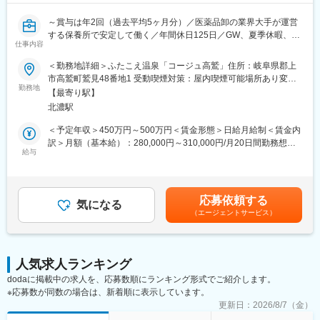
～賞与は年2回（過去平均5ヶ月分）／医薬品卸の業界大手が運営
する保養所で安定して働く／年間休日125日／GW、夏季休暇、年
仕事内容
末年始の長期休暇は時期をずらして取得できる～
＜勤務地詳細＞ふたこえ温泉「コージュ高鷲」住所：岐阜県郡上
■業務内容：
市高鷲町鷲見48番地1 受動喫煙対策：屋内喫煙可能場所あり変更
「コージュ高鷲」にて厨房での調理および調理補助をお任せしま
勤務地
の範囲：会社の定める事業所
【最寄り駅】
す。
北濃駅
当施設は株式会社スズケンが運営する保養所でありながら、一般
のお客様のご利用がメインの宿泊施設です。
＜予定年収＞450万円～500万円＜賃金形態＞日給月給制＜賃金内
四季折々の自然に囲まれた環境の中で、飛騨牛をはじめとした岐
訳＞月額（基本給）：280,000円～310,000円/月20日間勤務想定
阜の名産食材や旬の食材や、旬の食材を活かした和食料理を提供
給与
＜想定月額＞280,000円～310,000円＜昇給有無＞有＜残業手当＞
しており、落ち着いた雰囲気の中で調理に集中できる環境です。
有＜給与補足＞※経験やスキルを考慮して決定します。■賞与：年
2回（過去平均：基本給5ヶ月分）※業績・評価により変動あり賃
■ 業務内容
金はあくまでも目安の金額であり、選考を通じて上下する可能性
応募依頼する
施設内の厨房にて、調理業務を中心にお任せします。
気になる
があります。月給(月額)は固定手当を含めた表記です。
（エージェントサービス）
＜具体的には＞
・和食を中心とした調理業務全般
・仕込み、盛り付け、食材管理
・季節メニューの対応
人気求人ランキング
・調理補助スタッフとの連携
dodaに掲載中の求人を、応募数順にランキング形式でご紹介します。
※ご経験に応じて、徐々に業務をお任せします
※応募数が同数の場合は、新着順に表示しています。
■食事メニュー例
更新日：
2026/8/7（金）
https://www.suzuken.co.jp/kojyutakasu/assets/documents/shokuji.pdf