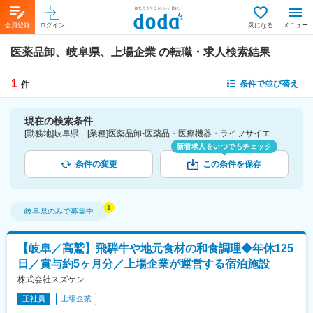
会員登録
ログイン
気になる
メニュー
医薬品卸、岐阜県、上場企業
の転職・求人検索結果
1
条件で並び替え
件
現在の検索条件
[勤務地]岐阜県 [業種]医薬品卸-医薬品・医療機器・ライフサイエンス・医療系サービス [詳細条件](会社・職場の環境)上場企業
新着求人をいつでもチェック
条件の変更
この条件を保存
岐阜県
のみで募集中
【岐阜／高鷲】飛騨牛や地元食材の和食調理◆年休125
日／賞与約5ヶ月分／上場企業が運営する宿泊施設
株式会社スズケン
正社員
上場企業