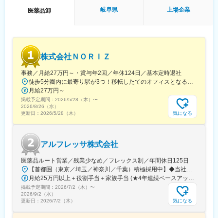
岐阜県
上場企業
医薬品卸
■ この仕事の魅力
◎ 地域食材を活かした和食料理ができる「料理人としてのやりが
い」
→飛騨牛や地元野菜など、岐阜ならではの食材を使用し、季節感
ある料理提供が可能
株式会社ＮＯＲＩＺ
◎上場企業グループならではの「安定と働きやすさの両立」
→ 年間休日125日／長期休暇取得可能／賞与過去平均 基本給約5
事務／月給27万円～・賞与年2回／年休124日／基本定時退社
か月分！
徒歩5分圏内に最寄り駅が3つ！移転したてのオフィスとなるため、新しくキレイなオフィスで働けます！★転勤なし東京都中央区銀座6-13-16 ヒューリック銀座ウォールビル3階新富町から徒歩3分※受動喫煙対策：屋内禁煙
月給27万円～
■組織構成
掲載予定期間：
2026/5/28（木）
〜
現在３名の料理スタッフが在籍しており、組織強化のための増員
2026/8/26（水）
募集です。（50代・60代男性）
気になる
更新日：
2026/5/28（木）
■当社について：
【東証プライム上場／医薬品流通のリーディングカンパニー】
アルフレッサ株式会社
◇当社は医薬品や診断薬・医療用の機器･材料を、病院・医院や薬
局などのお得意様にお届けする会社です。グループの医薬品卸6
医薬品ルート営業／残業少なめ／フレックス制／年間休日125日
社、物流専門会社2社とともに、全国47都道府県すべてに営業拠
【首都圏（東京／埼玉／神奈川／千葉）積極採用中】◆当社が展開する【北海道／関東／首都圏／中部／近畿／九州】の各事業所へご希望を考慮した上で配属となります。【北海道】北海道【関東】栃木／群馬／茨城／長野／山梨／新潟【首都圏】東京／埼玉／神奈川／千葉★積極採用エリア【中部】静岡／愛知／三重／岐阜【近畿】滋賀／兵庫／大阪／京都／奈良／和歌山【九州】福岡／長崎／熊本／大分／宮崎／鹿児島各事業所の詳細については、弊社HPよりご確認ください※「企業情報」→「拠点」よりご確認いただけます。屋内禁煙(※喫煙室あり※禁煙タイムあり※喫煙室での就労はありません)
点を配し、日本の医薬品流通の中核を担っています。
月給25万円以上＋役割手当＋家族手当 (★4年連続ベースアップ実施！)※時間外手当別途支給※年齢、経験、能力を考慮の上、優遇します
◇直近では、全国に広がるネットワークから集まる医療現場の声
掲載予定期間：
2026/7/2（木）
〜
を新事業開発に活かし、IT／DX化を推進し、「医薬品卸売事業」
2026/9/2（水）
から「健康創造事業体」へ転換中。医療支援や健康支援等の医療
気になる
更新日：
2026/7/2（木）
関連サービスを展開しています。