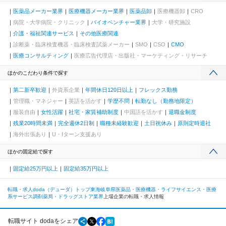
医薬品メーカー業界
医療機器メーカー業界
医薬品卸
医療機器卸
CRO
病院・大学病院・クリニック
バイオベンチャー業界
大学・研究施設
介護・福祉関連サービス
その他医療関連
診断薬・臨床検査機器・臨床検査試薬メーカー
SMO
CSO
CMO
医療コンサルティング
医療広告代理店・出版社・マーケティング・リサーチ
ほかのこだわり条件で探す
第二新卒歓迎
外資系企業
年間休日120日以上
フレックス勤務
管理職・マネジャー
英語を活かす
学歴不問
転勤なし（勤務地限定）
服装自由
女性活躍
社宅・家賃補助制度
中国語を活かす
退職金制度
残業20時間未満
完全週休2日制
職種未経験歓迎
土日祝休み
原則定時退社
海外出張あり
U・Iターン支援あり
ほかの固定給で探す
固定給25万円以上
固定給35万円以上
転職・求人doda（デューダ）トップ
東海
岐阜県
医薬品・医療機器・ライフサイエンス・医療
系サービス
調剤薬局・ドラッグストア業界
上場企業の転職・求人情報
転職サイト dodaをシェア