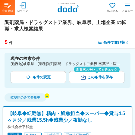
会員登録
ログイン
気になる
メニュー
調剤薬局・ドラッグストア業界、岐阜県、上場企業
の転
職・求人検索結果
5
条件で並び替え
件
現在の検索条件
[勤務地]岐阜県 [業種]調剤薬局・ドラッグストア業界-医薬品・医療機器・ライフサイエンス・医療系サービス [詳細条件](会社・職場の環境)上場企業
新着求人をいつでもチェック
条件の変更
この条件を保存
岐阜県
のみで募集中
【岐阜◆転勤無】精肉・鮮魚担当◆スーパー◆賞与4.5
ヶ月分／残業15.5h◆残業少／夜勤なし
株式会社平和堂