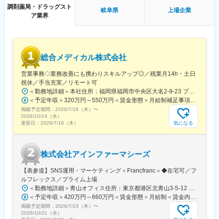
■就業環境：
調剤薬局・ドラッグスト
・ベンダーコントロール、開発プロセス（CI/CD, IaC）の改善
岐阜県
上場企業
残業は月平均15時間程度なので、ワークライフバランスを重視す
ア業界
・バックエンド/フロントエンドの実装（自ら手を動かす実装含
ることができます。
む）
リモートワークも業務に応じて可能ですので、効率のいい働き方
も実現可能です。
■技術環境
産休・育休取得後の復帰率も約98％など、高い定着率が特徴で、
Backend: Python
長期的な就業が可能です。
総合メディカル株式会社
Frontend: React (SPA)
Infrastructure: AWS
営業事務◇業務改善にも携わりスキルアップ◎／残業月14h・土日
変更の範囲：会社の定める業務
Tools: Salesforce
祝休／手当充実／リモート可
Data：DWH/BI（Radshift/Quicksight)
＜勤務地詳細＞本社住所：福岡県福岡市中央区大名2-9-23 プリオ福岡ビル勤務地最寄駅：地下鉄空港線／天神駅受動喫煙対策：屋内全面禁煙変更の範囲：会社の定める事業所
＜予定年収＞320万円～550万円＜賃金形態＞月給制補足事項なし＜賃金内訳＞月額（基本給）：200,000円～246,000円その他固定手当/月：20,000円～110,000円＜月給＞220,000円～356,000円＜昇給有無＞有＜残業手当＞有＜給与補足＞※実際の年収は面談・面接後に経歴や能力に応じて決定します※求人票の想定年収に当てはまらないケースも発生する可能性があります賞与年2回（2025年度実績4.4ヶ月）、昇給年1回住宅補助手当、家族手当、残業手当、休日出勤手当など賃金はあくまでも目安の金額であり、選考を通じて上下する可能性があります。月給(月額)は固定手当を含めた表記です。
■所属組織
掲載予定期間：
2026/7/16（木）
〜
2025年7月に発足したDX推進部には3名が在籍。（部長1名、PM2
2026/10/14（水）
名/40代）PMと横並びの立場で開発リードいただきたいと考えて
気になる
更新日：
2026/7/16（木）
います。
今後は組織拡大を進め、様々なプロジェクトを推進予定。0→1フ
ェーズでのDX推進や組織立ち上げに興味をお持ちの方をお待ちし
株式会社アインファーマシーズ
ています。
【表参道】SNS運用・マーケティング＜Francfranc＞◆在宅可／フ
■働きやすい環境
ルフレックス／プライム上場
フルリモート可能。関東近郊・札幌市内にお住まいの場合、対面
＜勤務地詳細＞青山オフィス住所：東京都港区北青山3-5-12 青山クリスタルビルB1勤務地最寄駅：各線／表参道駅受動喫煙対策：屋内全面禁煙変更の範囲：会社の定める事業所
コミュニケーションが必要な場合や参画初期で出社頂く可能性が
＜予定年収＞420万円～660万円＜賃金形態＞月給制＜賃金内訳＞月額（基本給）：260,000円～340,000円＜月給＞260,000円～340,000円＜昇給有無＞有＜残業手当＞有＜給与補足＞※上記年収には標準業績時の賞与および月20時間分の残業手当を含む賃金はあくまでも目安の金額であり、選考を通じて上下する可能性があります。月給(月額)は固定手当を含めた表記です。
あります。子育てと両立して活躍している社員もおり、柔軟な働
掲載予定期間：
2026/7/23（木）
〜
き方が可能です。
2026/10/21（水）