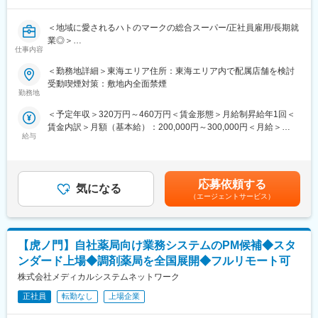
が可能です！
■社風：
【各ホームページ情報】
＜地域に愛されるハトのマークの総合スーパー/正社員雇用/長期就
全従業員の幸せを追求するとともに、お客様と地域社会に貢献し
■先輩社員の声
業◎＞
続ける企業を目指しているため、従業員のワークライフバランス
仕事内容
https://career.heiwado-recruit.jp/people/
★希望勤務地はご相談ください★
の充実を大切に考えております。
＜勤務地詳細＞東海エリア住所：東海エリア内で配属店舗を検討
変更の範囲：会社の定める業務
■職務内容：
■はたらき方 ＼プライベートの時間も十分確保！／
受動喫煙対策：敷地内全面禁煙
各店舗の食料品部門にて、以下の業務をお任せします。
AI発注システムなどで業務を効率化しており、残業は月平均15.5
勤務地
・接客販売
時間。
＜予定年収＞320万円～460万円＜賃金形態＞月給制昇給年1回＜
・売場づくり
希望休も通りやすく、月数回の土日休みもOK。心身ともにゆとり
賃金内訳＞月額（基本給）：200,000円～300,000円＜月給＞
・発注業務
を持って働けます。
給与
200,000円～300,000円＜昇給有無＞有＜残業手当＞有＜給与補足
・品だし、在庫管理
選べる連休取得制度があり、年2回6連休・年3回4連休・年1回12
＞※前職でのご年収を鑑みて提示いたします。■賞与：年2回
・数値、人員管理
連休から選べます。趣味も存分に楽しむことが可能です！
※4.4ヶ月分(2024年度実績)■昇給：年1回（5月）賃金はあくまで
・レジ業務
も目安の金額であり、選考を通じて上下する可能性があります。
・調理
【当社のお店作りの秘密】
応募依頼する
気になる
月給(月額)は固定手当を含めた表記です。
・販促 など
当社では売場スタッフが主導でお店作りをしています。何故な
（エージェントサービス）
★慣れたら陳列を工夫したり、イベントのアイデアを練ったり商
ら、お客様の声をたくさん聞き、お客様の一番そばにいるのは売
品にこだわったりと、「自分の色」を出してください。売場スタ
場スタッフだからです。
ッフが主導でお店作りをしています。
販売商品の選定、価格、陳列方法、商品の組み合わせ、演出の仕
【虎ノ門】自社薬局向け業務システムのPM候補◆スタ
方…時にはバイヤーと相談して商品を仕入れることもあります。
■研修について：
ンダード上場◆調剤薬局を全国展開◆フルリモート可
・新入社員研修：OJT教育、フォローアップ研修などを実施
【各ホームページ情報】
株式会社メディカルシステムネットワーク
・各ステップでの研修：皆さまの成長に応じたキャリア研修、マ
■先輩社員の声
ネジメント研修等
正社員
転勤なし
上場企業
https://career.heiwado-recruit.jp/people/
■公式YouTube（平和堂特命GM、西川貴教さん！）