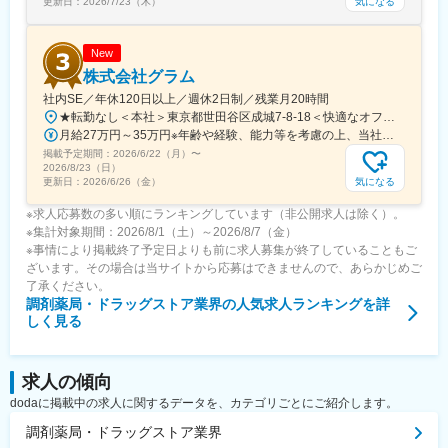
気になる
更新日：
2026/7/23（木）
変更の範囲：会社の定める業務
New
株式会社グラム
社内SE／年休120日以上／週休2日制／残業月20時間
★転勤なし＜本社＞東京都世田谷区成城7-8-18＜快適なオフィスも魅力！＞別荘みたいで解放感もあり、居心地抜群のオフィスです！※屋内全面禁煙
月給27万円～35万円※年齢や経験、能力等を考慮の上、当社規定により決定・優遇いたします。※残業代は別途全額支給。
掲載予定期間：
2026/6/22（月）
〜
2026/8/23（日）
気になる
更新日：
2026/6/26（金）
※求人応募数の多い順にランキングしています（非公開求人は除く）。
※集計対象期間：2026/8/1（土）～2026/8/7（金）
※事情により掲載終了予定日よりも前に求人募集が終了していることもご
ざいます。その場合は当サイトから応募はできませんので、あらかじめご
了承ください。
調剤薬局・ドラッグストア業界
の人気求人ランキングを詳
しく見る
求人の傾向
dodaに掲載中の求人に関するデータを、カテゴリごとにご紹介します。
調剤薬局・ドラッグストア業界