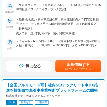
■キャリアステップ：
https://www.youtube.com/@HEIWADO810
【東証スタンダード上場企業／フルリモートもOK／残業月平均15
売場担当⇒主任（売場責任者）へとステップアップ。入社半年～1
時間程度／ワークライフバランス充実】
年で責任者へ昇格する者もおり年齢・社歴は関係ありません。意
変更の範囲：会社の定める業務
仕事内容
欲がある方であれば店長、バイヤー本部スタッフなどへのキャリ
■業務概要：
アアップも可能です！
＜勤務地詳細1＞東京事業所住所：東京都港区虎ノ門1丁目1番18
「なの花薬局」チェーンの運営・同社グループや加盟登録してい
号 ヒューリック虎ノ門ビル8階 勤務地最寄駅：地下鉄銀座線／虎
る一般保険薬局等の医療機関に対し、医薬品調達から薬剤師研修
～少しでも当てはまる方は是非～
勤務地
ノ門駅受動喫煙対策：屋内全面禁煙＜勤務地詳細2＞全国（ご自宅
【最寄り駅】
までの保険薬局運営支援サービスを提供する当社で、プロジェク
★地元が好きで地元に貢献したい方
からのフルリモート中心）住所：支社・支店／全国各地 受動喫煙
虎ノ門駅、虎ノ門ヒルズ駅、霞ケ関駅(東京都)
トマネージャー業務をお任せします。
★お客様に寄り添える仕事がしたい方
対策：敷地内全面禁煙変更の範囲：会社の定める事業所（リモー
★人と接することが好きな方
トワーク含む）
＜予定年収＞650万円～800万円＜賃金形態＞月給制＜賃金内訳＞
＜具体的に＞
★笑顔で働きたい方
月額（基本給）：430,000円～500,000円＜月給＞430,000円～
システムの開発、業務システム導入、薬局業務で利用するシステ
★人のお役に立ち、喜んでいただけることが、自分の喜びと思え
給与
500,000円＜昇給有無＞有＜残業手当＞有＜給与補足＞※残業代は
ムの企画開発運用等のプロジェクトマネージャをお任せします。
る方
別途支給します。給与詳細は前職給与を参照の上、相談し決定致
します。■賞与：年2回支給（合計3か月分支給）賃金はあくまで
業務事例：
【当社について】
も目安の金額であり、選考を通じて上下する可能性があります。
応募依頼する
直営店約450店舗の管理運用システム
（１）長期就業しやすい環境
気になる
月給(月額)は固定手当を含めた表記です。
（エージェントサービス）
医薬品ネットワーク加盟店(約10,000店舗)のシステム運用・開発
最大12連休の取得が可能で、旅行を楽しむスタッフも多いとか！
業務、基幹システムの刷新など
ワークライフバランスが充実することで、安心して長期的なキャ
リアを築くことができる体制が整っております。
提案、コスト見積もり、要件定義～運用まで経験やスキルに応じ
（２）お店づくりのヒミツ
【全国フルリモート可】社内SE/テックリード◆DX推
て業務をお任せしていきます。
当社では売場スタッフが主導でお店作りをしています。何故な
進を技術面で牽引◆事業横断プラットフォームの開発
さらなるマネジメント業務や、PMのスペシャリストとして業務を
ら、お客様の声をたくさん聞き、お客様の一番そばにいるのは売
極めて頂くことも可能です。
株式会社メディカルシステムネットワーク
場スタッフだからです。
販売商品の選定、価格、陳列方法、商品の組み合わせ、演出の仕
正社員
転勤なし
上場企業
■組織構成：
方…時にはバイヤーと相談して商品を仕入れることもあります。