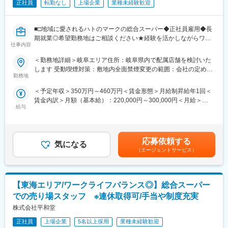
◎職人志向が活きる環境 ＼頑張りが手当に反映◎／
正社員
転勤なし
上場企業
業種未経験歓迎
加工技術や売場づくりのスキルを磨ける環境。研修制度・ライセ
ンス制度によりスキル評価も明確です。
ーーーーーーーーーーーーーーーーーー
■□地域に愛されるハトのマークの総合スーパー◆正社員雇用◆長
期就業◎希望勤務地はご相談ください★経験を活かしながらワー
仕事内容
■職務内容：
クライフバランス整う！創業から黒字経営／昨年度賞与4.5ヶ月分
・食品（精肉・鮮魚）の加工業務
／平均勤続18.9年□■
＜勤務地詳細＞岐阜エリア住所：岐阜県内で配属店舗を検討いた
・商品のパック詰め・盛り付け
します 受動喫煙対策：敷地内全面禁煙変更の範囲：会社の定める
・売場づくり（陳列・レイアウト変更・販促）
『平和堂』『フレンドマート』『フレンドタウン』『アル・プラ
勤務地
事業所
・商品の鮮度管理・在庫管理
ザ』を展開している当社にて、各店舗の食料品部門の業務をお任
＜予定年収＞350万円～460万円＜賃金形態＞月給制昇給年1回＜
※パートスタッフは主に簡易作業（盛り付け・パック詰め）を担当
せします。
賃金内訳＞月額（基本給）：220,000円～300,000円＜月給＞
するため、社員は「加工・売場づくり」の中核を担っていただき
給与
220,000円～300,000円＜昇給有無＞有＜残業手当＞有＜給与補足
ます。
■職務内容：
＞■昇給年1回（5月）■賞与年2回（7月・12月／昨年度実績：4.5
・接客販売・売場づくり・発注業務・品だし、在庫管理
ヶ月）■家族手当（子1人につき：月1万2000円）■例・530万円／
■社風：
・数値、人員管理・レジ業務・調理・販促 など
主任（月給30万円＋賞与）・710万円／次長・バイヤー（月給38
全従業員の幸せを追求するとともに、お客様と地域社会に貢献し
応募依頼する
気になる
万円＋賞与＋職責手当）・870万円／店長・課長（月給53万円+職
続ける企業を目指しているため、従業員のワークライフバランス
★慣れたら陳列を工夫したり、イベントのアイデアを練ったり商
（エージェントサービス）
責手当）賃金はあくまでも目安の金額であり、選考を通じて上下
の充実を大切に考えております。
品にこだわったりと、「自分の色」を出してください。売場スタ
する可能性があります。月給(月額)は固定手当を含めた表記です。
ッフが主導でお店作りをしています。
■はたらき方 ＼プライベートの時間も十分確保！／
AI発注システムなどで業務を効率化しており、残業は月平均15.5
【東海エリア/ワークライフバランス◎】総合スーパー
■キャリアステップ：＼頑張りが評価される／
時間。
売場担当⇒主任（売場責任者）へとステップアップ。入社半年～1
での売り場スタッフ ※連休取得可/手当や制度充実
希望休も通りやすく、月数回の土日休みもOK。心身ともにゆとり
年で責任者へ昇格する者もおり年齢・社歴は関係ありません。意
株式会社平和堂
を持って働けます。選べる連休取得制度があり、年2回6連休・年
欲がある方であれば店長、バイヤー本部スタッフなどへのキャリ
3回4連休・年1回12連休から選べます。趣味も存分に楽しむこと
アアップも可能です！
正社員
上場企業
5名以上採用
業種未経験歓迎