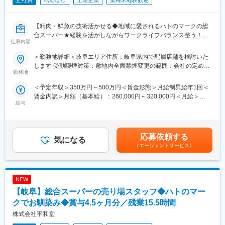
正社員
転勤なし
上場企業
業種未経験歓迎
【精肉・鮮魚の技術活かせる◆地域に愛されるハトのマークの総
合スーパー★経験を活かしながらワークライフバランス整う！創
仕事内容
業から黒字経営／昨年度賞与4.5ヶ月分／平均勤続18.9年／髪型・
髪色自由、ピアスOK！10％割引】
＜勤務地詳細＞岐阜エリア住所：岐阜県内で配属店舗を検討いた
します 受動喫煙対策：敷地内全面禁煙変更の範囲：会社の定める
『平和堂』『フレンドマート』『フレンドタウン』『アル・プラ
勤務地
事業所
ザ』を展開している当社にて、各店舗の食料品部門の業務をお任
＜予定年収＞350万円～500万円＜賃金形態＞月給制昇給年1回＜
せします。
賃金内訳＞月額（基本給）：260,000円～320,000円＜月給＞
給与
260,000円～320,000円＜昇給有無＞有＜残業手当＞有＜給与補足
ーーーー＼ポジションの魅力／ーーーー
＞■昇給年1回（5月）■賞与年2回（7月・12月／昨年度実績：4.5
◎専門性の高い売場づくり
ヶ月）■家族手当（子1人につき：月1万2000円）■例・530万円／
青果・精肉・鮮魚それぞれの専門性を強化し、「ここに来れば欲
主任（月給30万円＋賞与）・710万円／次長・バイヤー（月給38
しい商品がある」と言われる売場を実現。現場主導で売場改善・
応募依頼する
気になる
万円＋賞与＋職責手当）・870万円／店長・課長（月給53万円+職
企画にも関われます。
（エージェントサービス）
責手当）賃金はあくまでも目安の金額であり、選考を通じて上下
する可能性があります。月給(月額)は固定手当を含めた表記です。
◎プライベートも充実
年間休日117日・残業月平均15.5時間・年2回6連休取得可能な
NEW
ど、プライベートも大切にできる環境をご用意しています。
多くの社員が「転職したことで家族との時間が増えた」「趣味の
【岐阜】総合スーパーの売り場スタッフ◆ハトのマー
時間も楽しめている」と、嬉しい声も多いです。2027年2月には
クでお馴染み◆賞与4.5ヶ月分／残業15.5時間
年休120日になる予定です。
株式会社平和堂