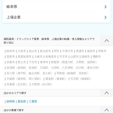
岐阜県
上場企業
調剤薬局・ドラッグストア業界、岐阜県、上場企業の転職・求人情報をエリアで
絞り込む
岐阜市
大垣市
高山市
多治見市
関市
中津川市
美濃市
瑞浪市
羽島市
恵那市
美濃加茂市
土岐市
各務原市
可児市
山県市
瑞穂市
飛騨市
本巣市
郡上市
下呂市
海津市
揖斐郡（揖斐川町、大野町、池田町）
加茂郡（坂祝町、富加町、川辺町、七宗町、八百津町、白川町、東白川村）
安八郡（神戸町、輪之内町、安八町）
羽島郡（岐南町、笠松町）
不破郡（垂井町、関ケ原町）
養老郡（養老町）
可児郡（御嵩町）
本巣郡（北方町）
大野郡（白川村）
ほかのエリアで探す
静岡県
愛知県
三重県
ほかの業種で探す