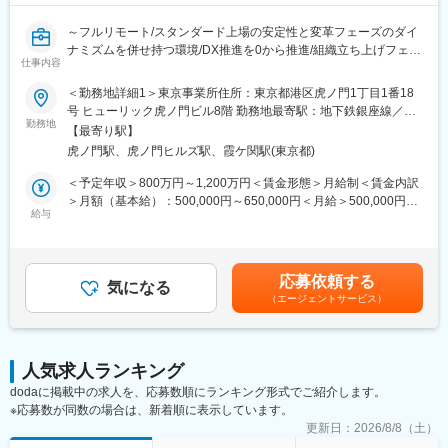
システム本部は59名で構成されており、年齢も20代～50代まで幅
広く在籍しております。
【各ホームページ情報】
～フルリモート/スタンダード上場の安定性と変革フェーズのダイ
■先輩社員の声
ナミズムを併せ持つ環境/DX推進を0から推進/組織立ち上げフェー
■キャリアパス：
https://career.heiwado-recruit.jp/people/
仕事内容
ズにジョイン～
経験やスキルなどによりますが、マネジメント業務へとステップ
■みんなの#平和堂（SNS）
■概要
＜勤務地詳細1＞東京事業所住所：東京都港区虎ノ門1丁目1番18
アップや、スペシャリストとして業務を極めていっていただくこ
https://www.heiwado.jp/contents/service/sns/post.php
メディカルシステムネットワークでは、顧客データ・顧客接点・
号 ヒューリック虎ノ門ビル8階 勤務地最寄駅：地下鉄銀座線／虎
とも可能です。
■公式YouTube（平和堂特命GM、西川貴教さん！）
データ活用を統合する「共通基盤システム」を構築するため、開
勤務地
ノ門駅受動喫煙対策：屋内全面禁煙＜勤務地詳細2＞全国（ご自宅
【最寄り駅】
https://www.youtube.com/@HEIWADO810
発チームを新規に立ち上げました。
からのフルリモート中心）住所：支社・支店／全国各地 受動喫煙
■魅力：
虎ノ門駅、虎ノ門ヒルズ駅、霞ケ関駅(東京都)
グループ内には多様な事業（薬局、物流、医薬品製造販売、薬局
対策：敷地内全面禁煙変更の範囲：会社の定める事業所（リモー
業務に関係する技術書籍の購入や研修参加費などは会社が費用負
DX）が存在していますが、それぞれの顧客データや接点が最適化
トワーク含む）
＜予定年収＞800万円～1,200万円＜賃金形態＞月給制＜賃金内訳
担する等、エンジニアの就業環境をサポートする体制が整ってい
しきれていない課題があります。これらを統合し、ポータルサイ
＞月額（基本給）：500,000円～650,000円＜月給＞500,000円～
ます。
ト、データ連携基盤、SFA/CRMを一気通貫で繋ぎ、単一のインタ
給与
650,000円＜昇給有無＞有＜残業手当＞有＜給与補足＞※残業代は
ーフェースで全業務を完結できる「統合プラットフォーム」の実
別途支給します。※上位の等級の場合は残業代は支給されませんが
■当社の特徴：
現を目指しします。
役職手当が支給されます。※給与詳細は前職給与を参照の上、相談
当社は医薬品ネットワーク事業・調剤薬局事業・賃貸設備関連事
この巨大構想を、AWSを中心としたモダンなアーキテクチャで形
し決定致します。※賞与：年2回支給（合計3か月分支給）賃金は
業・給食事業・訪問介護事業等、地域の「医・食・住」のインフ
応募依頼する
にし、技術選定から実装を泥臭く、かつ戦略的に主導いただける
気になる
あくまでも目安の金額であり、選考を通じて上下する可能性があ
ラとして
（エージェントサービス）
テックリードを募集します。ゆくゆくは開発リーダー・開発部長
ります。月給(月額)は固定手当を含めた表記です。
地域住民の健康を支えるトータルサービス事業を展開していま
としてご活躍いただくことを期待しています。
す。地域に根差した医療サービスの提供を目指し、医薬連携によ
る細やかな
■業務内容
医療・サービスの提供を行っております。
人気求人ランキング
・AWSベースの新規システム、データ連携基盤の設計・構築
調剤薬局事業では全国472店舗を展開、医薬品ネットワーク加盟
dodaに掲載中の求人を、応募数順にランキング形式でご紹介します。
・Salesforceを軸とした顧客データ管理の設計・意思決定
件数は47都道府県で約11,678件（2025年11月末）を全国各地で
※応募数が同数の場合は、新着順に表示しています。
・マイクロサービス/モジュラーモノリスなどのアーキテクチャ選
事業を展開しています。
定
更新日：
2026/8/8（土）
・難しい業務要件の整理・仕様策定・データモデル設計