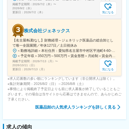
掲載予定期間：
2026/7/2（木）
〜
2026/9/2（水）
気になる
更新日：
2026/7/2（木）
株式会社ジェネックス
【名古屋/転勤なし】財務経理～ジェネリック医薬品の総合卸とし
て唯一全国展開／年休127日／土日祝休み
＜勤務地詳細＞本社住所：愛知県名古屋市中村区平池町4-60-12 グローバルゲート27F受動喫煙対策：敷地内喫煙可能場所あり変更の範囲：無
＜予定年収＞350万円～500万円＜賃金形態＞月給制＜賃金内訳＞月額（基本給）：250,000円～357,000円＜月給＞250,000円～357,000円＜昇給有無＞有＜残業手当＞有＜給与補足＞昇給：年１回（３月）賞与：年２回（6月、12月）※経験、スキルに応じて相談のうえ決定いたします※残業手当は別途支給30歳年収：350万円／月給25万円+賞与35歳年収：400万円／月給28.5万円+賞与賃金はあくまでも目安の金額であり、選考を通じて上下する可能性があります。月給(月額)は固定手当を含めた表記です。
掲載予定期間：
2026/7/13（月）
〜
2026/10/11（日）
気になる
更新日：
2026/7/13（月）
※求人応募数の多い順にランキングしています（非公開求人は除く）。
※集計対象期間：2026/8/2（日）～2026/8/8（土）
※事情により掲載終了予定日よりも前に求人募集が終了していることもご
ざいます。その場合は当サイトから応募はできませんので、あらかじめご
了承ください。
医薬品卸
の人気求人ランキングを詳しく見る
求人の傾向