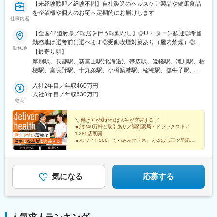
【未経験歓迎／経験不問】自社製造のヘルスケア製品や健康食品
を企業様や個人のお宅へ定期的にお届けします
仕事内容
【全国42道府県／転居を伴う転勤なし】◎U・Iターン歓迎◎希望
勤務地は選考前に選べます◎受動喫煙対策あり（屋内禁煙）◎オ
勤務地
ンライン面接実施中■北海道・東北北海道／青森／岩手／秋田／山
【最寄り駅】
形／福島■関東茨城／栃木／群馬／神奈川／埼玉／千葉■北陸・甲
厚別駅、長都駅、新富士駅(北海道)、帯広駅、遠軽駅、滝川駅、桔
信越新潟／富山／石川／福井／長野／山梨■東海静岡／愛知／三重
梗駅、富良野駅、十九条駅、小樽築港駅、稲穂駅、撫牛子駅、羽
／岐阜■関西大阪／京都／滋賀／奈良／兵庫／和歌山■中国・四国
後牛島駅、横手駅、千徳駅、泉駅(常磐線)、北山形駅、偕楽園駅、
広島／島根／岡山／山口／徳島／愛媛／香川■九州・沖縄福岡／大
入社2年目／年収460万円
鹿島神宮駅、大宝駅、土浦駅、後台駅、黒磯駅、上今市駅、渋川
分／宮崎／鹿児島／熊本／長崎／沖縄＜オンライン面接実施中＞
入社3年目／年収630万円
駅、太田駅(群馬県)、大森台駅、青堀駅、南与野駅、武蔵高萩駅、
給与
その他、下記「勤務地一覧」よりご確認ください藤枝営業所：静
八潮駅、鴨居駅、倉見駅、磯部駅(石川県)、徳田駅(石川県)、上枝
岡県静岡県島田市道悦3-14-2三島営業所：静岡県田方郡函南町肥
駅、砺波駅、片原町駅(富山県)、速星駅、春江駅、水落駅、しんざ
田字南中道476中津川営業所：岐阜県中津川市中津川字大西667-1
＼ 働き方が変われば人生が充実する ／
駅、上越妙高駅、信州中野駅、附属中学前駅、切石駅、岩村田
★約240万軒と取引あり／調剤薬局・ドラッグストア
田辺営業所：和歌山県田辺市三栖字三反田130-5京都北営業所：京
駅、西上田駅、酒折駅、禾生駅、富士駅、古庄駅、半田駅、荒子
1,285店展開
都府京都市北区上賀茂向縄手町16滑川営業所：富山県滑川市柳原
川公園駅、妙興寺駅、六軒駅(三重県)、霞ケ浦駅、光善寺駅、平野
★ホワイト500、くるみんプラス、えるぼし三ツ星認定
字宮ノ東41-29※詳細は「会社概要」欄HPから
企業
駅(地下鉄)、久米田駅、ケーブル八幡宮山上駅、田村駅、唐崎駅、
★成果は毎月インセンティブで還元／正当な評価で頑張
筒井駅、豊岡駅(兵庫県)、新宮駅、安芸長束駅、安浦駅、周布駅、
りは給与に反映
出雲市駅、高野駅、西富井駅、周防下郷駅、櫛ケ浜駅、府中駅(徳
島県)、北久米駅、北宇和島駅、伏石駅、下曽根駅、高城駅、杵築
気になる
応募する
駅、宮崎駅、日向庄内駅、門川駅、志布志駅、日宇駅、玉名駅、
赤嶺駅、下菅谷駅、長沼駅(静岡県)