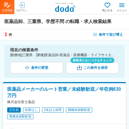
会員登録
ログイン
気になる
メニュー
医薬品卸、三重県、学歴不問
の転職・求人検索結果
1
条件で並び替え
件
現在の検索条件
[勤務地]三重県 [業種]医薬品卸-医薬品・医療機器・ライフサイエンス・医療系サービス [こだわり条件ピックアップ]学歴不問 [詳細条件](募集・採用情報)学歴不問
新着求人をいつでもチェック
条件の変更
この条件を保存
医薬品メーカーのルート営業／未経験歓迎／年収例630
万円
株式会社富士薬品
正社員
転勤なし
5名以上採用
職種未経験歓迎
業種未経験歓迎