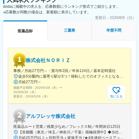
人気求人ランキング
dodaに掲載中の求人を、応募数順にランキング形式でご紹介します。
※応募数が同数の場合は、新着順に表示しています。
更新日：
2026/8/9（日）
三重県
学歴不問
医薬品卸
株式会社ＮＯＲＩＺ
事務／月給27万円～・賞与年2回／年休124日／基本定時退社
徒歩5分圏内に最寄り駅が3つ！移転したてのオフィスとなるため、新しくキレイなオフィスで働けます！★転勤なし東京都中央区銀座6-13-16 ヒューリック銀座ウォールビル3階新富町から徒歩3分※受動喫煙対策：屋内禁煙
月給27万円～
掲載予定期間：
2026/5/28（木）
〜
2026/8/26（水）
気になる
更新日：
2026/5/28（木）
アルフレッサ株式会社
医薬品ルート営業／残業少なめ／フレックス制／年間休日125日
【首都圏（東京／埼玉／神奈川／千葉）積極採用中】◆当社が展開する【北海道／関東／首都圏／中部／近畿／九州】の各事業所へご希望を考慮した上で配属となります。【北海道】北海道【関東】栃木／群馬／茨城／長野／山梨／新潟【首都圏】東京／埼玉／神奈川／千葉★積極採用エリア【中部】静岡／愛知／三重／岐阜【近畿】滋賀／兵庫／大阪／京都／奈良／和歌山【九州】福岡／長崎／熊本／大分／宮崎／鹿児島各事業所の詳細については、弊社HPよりご確認ください※「企業情報」→「拠点」よりご確認いただけます。屋内禁煙(※喫煙室あり※禁煙タイムあり※喫煙室での就労はありません)
月給25万円以上＋役割手当＋家族手当 (★4年連続ベースアップ実施！)※時間外手当別途支給※年齢、経験、能力を考慮の上、優遇します