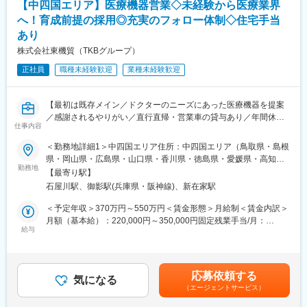
【中四国エリア】医療機器営業◇未経験から医療業界
■メイン商材
■会社概要
・AI・音声入力対応の歯科電子カルテ統合システム
へ！育成前提の採用◎充実のフォロー体制◇住宅手当
・電子カルテ、AI音声認識、訪問歯科支援まで、歯科DXを総合的
（電子カルテ、レセプト、画像管理、患者説明などを統合管理）
あり
に支援。
・AI・音声対応の歯周病検査システム
・「治療から予防へ」「外来から訪問へ」という業界変革の追い
株式会社東機貿（TKBグループ）
・その他オプション製品
風を受け、主力製品『AI・音声Hiクラテス』の全国展開を加速し
正社員
職種未経験歓迎
業種未経験歓迎
ています。
■入社後の流れ：
入社後3ヶ月程度は同社の宿泊研修施設「セミナーハウス」にて研
修を行います。商品知識、歯科知識、IT知識、顧客対応を学んで
【最初は既存メイン／ドクターのニーズにあった医療機器を提案
変更の範囲：会社の定める業務
いただきます。
／感謝されるやりがい／直行直帰・営業車の貸与あり／年間休日
仕事内容
3ヶ月の研修後も先輩社員がしっかりとサポートいたしますので安
120日／日本の歴史あるグローバル企業】
心です。
＜勤務地詳細1＞中四国エリア住所：中四国エリア（鳥取県・島根
■職務詳細：
県・岡山県・広島県・山口県・香川県・徳島県・愛媛県・高知
■インセンティブ：
担当エリア病院へ訪問、ドクターや医療従事者がどんな医療機器
勤務地
県）を担当 ※ご希望や適性に応じて決定いたします。受動喫煙対
【最寄り駅】
社歴・年齢・学歴・性別、一切関係ありません。
を必要としているかヒアリングします。ニーズを把握したら適切
策：屋内全面禁煙＜勤務地詳細2＞大阪営業所（兵庫）住所：兵庫
石屋川駅、御影駅(兵庫県・阪神線)、新在家駅
実力と成果で評価する独自の評価制度を導入しています。
な製品を提案し、導入して頂きます。提案先は最初は既存がメイ
県神戸市東灘区御影塚町1-9-11 勤務地最寄駅：阪神電鉄線／石矢
内容としては、ランクに応じて月10万円～30万円＋年間100万円
ンで、ゆくゆくは新規開拓もお任せいたします。外科製品の販売
川駅受動喫煙対策：屋内全面禁煙変更の範囲：会社の定める事業
＜予定年収＞370万円～550万円＜賃金形態＞月給制＜賃金内訳＞
～300万円の追加報酬を設定しています。
においては手術に立ち会うこともあり、実際の臨床現場での製品
所
月額（基本給）：220,000円～350,000円固定残業手当/月：
医療DX推進を背景に需要が高く、一件あたりの契約単価も高いた
説明なども行います。
給与
40,000円（固定残業時間22時間0分/月～17時間0分/月）超過した
め成果が収入へ直結します。
※基本的に直行直帰型
時間外労働の残業手当は追加支給＜月給＞260,000円～390,000円
参考例.
※会社貸与の営業車で各お客様先を訪問
（一律手当を含む）＜昇給有無＞有＜残業手当＞有＜給与補足＞■
・中途入社1年目20代／年収580万円（未経験者）
【変更の範囲：会社の定める業務】
経験・スキル考慮の上決定します。賃金はあくまでも目安の金額
応募依頼する
・中途入社2年目20代／年収760万円（未経験者）
■入社後の研修について：
気になる
であり、選考を通じて上下する可能性があります。月給(月額)は固
（エージェントサービス）
・中途入社5年目30代／年収1,100万円
導入研修・OJTを通じて仕事を学びます。入社後2～3カ月間は
定手当を含めた表記です。
・中途入社8年目30代／年収1,500万円
OJTで知識をつけていただき、早ければ2～3カ月、遅ければ半年