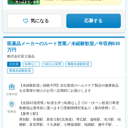
変更の範囲：会社の定める業務
◎社会人経験で培った対人スキルを活かせる
佐倉駅、旭駅(千葉県)、木更津駅、館山駅、茂原駅、東船橋駅、小
◎家族手当や退職金制度など福利厚生充実
金城趾駅、春日町駅、大岡駅(静岡県)、竪堀駅、南伊東駅、助信
◎結婚等特別休暇やリフレッシュ休暇あり
駅、掛川市役所前駅、焼津駅、黒川駅(愛知県)、小本駅(愛知県)、
奥町駅、赤池駅(愛知県)、西岡崎駅、牛久保駅、住吉町駅、竹下
気になる
応募する
駅、守恒駅、陣原駅、浦田駅(福岡県)、荒木駅、現川駅、大村車両
基地駅、健軍校前駅、牧駅(大分県)、宮崎神宮駅、市立病院前駅
(鹿児島県)、栗東駅、田村駅、竹田駅(京都府)、荒河かしの木台
駅、西舞鶴駅、天神橋筋六丁目駅、玉出駅、久宝寺駅、茨木駅、
医薬品メーカーのルート営業／未経験歓迎／年収例630
門真市駅、交野市駅、鳳駅、青木駅、総合運動公園駅、武庫之荘
万円
駅、岡場駅、石生駅、西新町駅、加古川駅、英賀保駅、江原駅、
帯解駅、耳成駅、日前宮駅、紀伊新庄駅、新宮駅、尾鷲駅、高茶
株式会社富士薬品
屋駅、中川原駅、四十九駅、手力駅、東大垣駅、小泉駅、高山
正社員
転勤なし
5名以上採用
職種未経験歓迎
駅、琴似駅(札幌市営)、淡路町駅、新桜台駅、新越谷駅、東宮原
業種未経験歓迎
駅、幸浦駅、緑町駅、堀ノ内駅、蘇我駅、清水駅(愛知県)、烏森
駅、萩原駅(福岡県)、動植物園入口駅、中洲通駅、八尾駅、津久野
駅、新御茶ノ水駅、江古田駅、名城公園駅、近鉄八田駅、神田駅
【未経験歓迎／経験不問】自社製造のヘルスケア製品や健康食品
(鹿児島県)
を企業様や個人のお宅へ定期的にお届けします
仕事内容
【全国42道府県／転居を伴う転勤なし】◎U・Iターン歓迎◎希望
勤務地は選考前に選べます◎受動喫煙対策あり（屋内禁煙）◎オ
勤務地
ンライン面接実施中■北海道・東北北海道／青森／岩手／秋田／山
【最寄り駅】
形／福島■関東茨城／栃木／群馬／神奈川／埼玉／千葉■北陸・甲
厚別駅、長都駅、新富士駅(北海道)、帯広駅、遠軽駅、滝川駅、桔
信越新潟／富山／石川／福井／長野／山梨■東海静岡／愛知／三重
梗駅、富良野駅、十九条駅、小樽築港駅、稲穂駅、撫牛子駅、羽