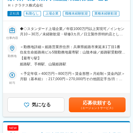
・AI・音声入力対応の歯科電子カルテ統合システム
Ｈｉクラテス株式会社
（電子カルテ、レセプト、画像管理、患者説明などを統合管理）
正社員
転勤なし
上場企業
職種未経験歓迎
業種未経験歓迎
・AI・音声対応の歯周病検査システム
・その他オプション製品
◆◇スタンダード上場企業／年収1000万円以上実現可／インセン
■入社後の流れ：
月10～30万／未経験歓迎・研修3カ月／日立製作所特約店として
入社後3ヶ月程度は同社の宿泊研修施設「セミナーハウス」にて研
仕事内容
全国拠点を展開◎顧客伴走型営業で歯科DXを推進／同年代より圧
修を行います。商品知識、歯科知識、IT知識、顧客対応を学んで
倒的に稼ぎたい方へ◆◇
＜勤務地詳細＞姫路営業所住所：兵庫県姫路市東延末1丁目1番
いただきます。
住友生命姫路南ビル5階勤務地最寄駅：山陰本線／姫路駅受動喫煙
3ヶ月の研修後も先輩社員がしっかりとサポートいたしますので安
■業務内容
勤務地
対策：屋内全面禁煙変更の範囲：会社の定める事業所
心です。
【最寄り駅】
医療×AIソリューション営業
姫路駅、手柄駅、山陽姫路駅
・顧客の業務効率を高めるシステム提案（BtoB営業）
■インセンティブ：
・システムの操作説明、サポート、新規システムの導入提案
＜予定年収＞400万円～800万円＜賃金形態＞月給制＜賃金内訳＞
社歴・年齢・学歴・性別、一切関係ありません。
・顧客からの依頼・要望等のヒアリング
月額（基本給）：217,000円～270,000円その他固定手当/月：
実力と成果で評価する独自の評価制度を導入しています。
給与
14,000円固定残業手当/月：49,000円～60,000円（固定残業時間
内容としては、ランクに応じて月10万円～30万円＋年間100万円
担当顧客数は約20～30社程度となります。歯科医院に対して、歯
30時間0分/月）超過した時間外労働の残業手当は追加支給＜月給
～300万円の追加報酬を設定しています。
科システムのコンサルタントとして、医院の課題を聞きながら提
＞280,000円～344,000円（一律手当を含む）＜昇給有無＞有＜残
医療DX推進を背景に需要が高く、一件あたりの契約単価も高いた
案営業を行います。
業手当＞有＜給与補足＞※上記年収条件はあくまで目安であり、ス
め成果が収入へ直結します。
応募依頼する
会社の方針として「サポートなくして販売なし」を掲げており、
気になる
キルによってはこれ以上に上がる可能性があります。■昇給：1ヶ
参考例.
（エージェントサービス）
営業がアフターフォローまで深く関与します。
月あたり5,000円／月（過去実績）■賞与：年3回、60万円～450万
・中途入社1年目20代／年収580万円（未経験者）
※業務は、新規営業7割：既存3割の割合です。新規営業が中心の
円（過去実績）賃金はあくまでも目安の金額であり、選考を通じ
・中途入社2年目20代／年収760万円（未経験者）
ため成果を出しやすく、インセンティブ獲得のチャンスが豊富で
て上下する可能性があります。月給(月額)は固定手当を含めた表記
・中途入社5年目30代／年収1,100万円
す。
です。
・中途入社8年目30代／年収1,500万円
NEW