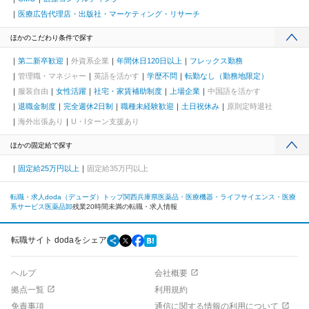
医療広告代理店・出版社・マーケティング・リサーチ
ほかのこだわり条件で探す
第二新卒歓迎
外資系企業
年間休日120日以上
フレックス勤務
管理職・マネジャー
英語を活かす
学歴不問
転勤なし（勤務地限定）
服装自由
女性活躍
社宅・家賃補助制度
上場企業
中国語を活かす
退職金制度
完全週休2日制
職種未経験歓迎
土日祝休み
原則定時退社
海外出張あり
U・Iターン支援あり
ほかの固定給で探す
固定給25万円以上
固定給35万円以上
転職・求人doda（デューダ）トップ
関西
兵庫県
医薬品・医療機器・ライフサイエンス・医療
系サービス
医薬品卸
残業20時間未満の転職・求人情報
転職サイト dodaをシェア
ヘルプ
会社概要
拠点一覧
利用規約
免責事項
通信に関する情報の利用について