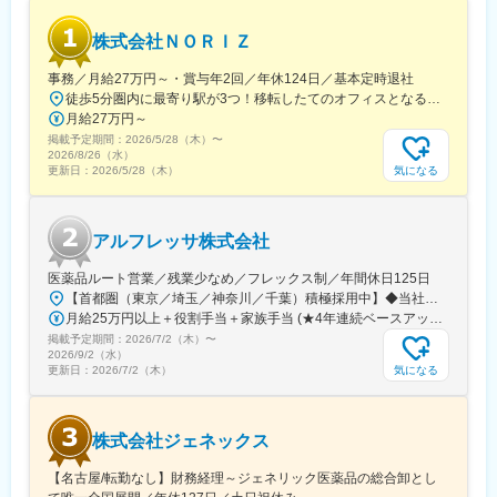
株式会社ＮＯＲＩＺ
事務／月給27万円～・賞与年2回／年休124日／基本定時退社
徒歩5分圏内に最寄り駅が3つ！移転したてのオフィスとなるため、新しくキレイなオフィスで働けます！★転勤なし東京都中央区銀座6-13-16 ヒューリック銀座ウォールビル3階新富町から徒歩3分※受動喫煙対策：屋内禁煙
月給27万円～
掲載予定期間：
2026/5/28（木）
〜
2026/8/26（水）
気になる
更新日：
2026/5/28（木）
アルフレッサ株式会社
医薬品ルート営業／残業少なめ／フレックス制／年間休日125日
【首都圏（東京／埼玉／神奈川／千葉）積極採用中】◆当社が展開する【北海道／関東／首都圏／中部／近畿／九州】の各事業所へご希望を考慮した上で配属となります。【北海道】北海道【関東】栃木／群馬／茨城／長野／山梨／新潟【首都圏】東京／埼玉／神奈川／千葉★積極採用エリア【中部】静岡／愛知／三重／岐阜【近畿】滋賀／兵庫／大阪／京都／奈良／和歌山【九州】福岡／長崎／熊本／大分／宮崎／鹿児島各事業所の詳細については、弊社HPよりご確認ください※「企業情報」→「拠点」よりご確認いただけます。屋内禁煙(※喫煙室あり※禁煙タイムあり※喫煙室での就労はありません)
月給25万円以上＋役割手当＋家族手当 (★4年連続ベースアップ実施！)※時間外手当別途支給※年齢、経験、能力を考慮の上、優遇します
掲載予定期間：
2026/7/2（木）
〜
2026/9/2（水）
気になる
更新日：
2026/7/2（木）
株式会社ジェネックス
【名古屋/転勤なし】財務経理～ジェネリック医薬品の総合卸とし