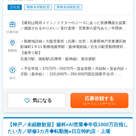
正社員
職種未経験歓迎
業種未経験歓迎
【最初は既存メイン／ドクターのニーズにあった医療機器を提案
／感謝されるやりがい／直行直帰・営業車の貸与あり／年間休日
仕事内容
120日／日本の歴史あるグローバル企業】
＜勤務地詳細＞大阪営業所（兵庫）住所：兵庫県神戸市東灘区御
■職務詳細：
影塚町1-9-11 勤務地最寄駅：阪神電鉄線／石矢川駅受動喫煙対
担当エリア病院へ訪問、ドクターや医療従事者がどんな医療機器
勤務地
策：屋内全面禁煙変更の範囲：会社の定める事業所
【最寄り駅】
を必要としているかヒアリングします。ニーズを把握したら適切
石屋川駅、御影駅(兵庫県・阪神線)、新在家駅
な製品を提案し、導入して頂きます。提案先は最初は既存がメイ
ンで、ゆくゆくは新規開拓もお任せいたします。外科製品の販売
＜予定年収＞370万円～550万円＜賃金形態＞月給制＜賃金内訳＞
においては手術に立ち会うこともあり、実際の臨床現場での製品
月額（基本給）：220,000円～350,000円固定残業手当/月：
説明なども行います。
給与
40,000円（固定残業時間22時間0分/月～17時間0分/月）超過した
※基本的に直行直帰型
時間外労働の残業手当は追加支給＜月給＞260,000円～390,000円
※会社貸与の営業車で各お客様先を訪問
（一律手当を含む）＜昇給有無＞有＜残業手当＞有＜給与補足＞■
■入社後の研修について：
経験・スキル考慮の上決定します。賃金はあくまでも目安の金額
応募依頼する
導入研修・OJTを通じて仕事を学びます。入社後2～3カ月間は
気になる
であり、選考を通じて上下する可能性があります。月給(月額)は固
（エージェントサービス）
OJTで知識をつけていただき、早ければ2～3カ月、遅ければ半年
定手当を含めた表記です。
で一人立ちとなる想定です。製品についての勉強会なども営業所
ごとで開催されており継続的にフォローをする体制も整っている
他、社風としても社員同士で助け合う風土がありますので業界未
【神戸／未経験歓迎】歯科×AI営業◆年収1000万目指し
経験であってもご安心ください。
たい方／研修3カ月◆転勤無※日立特約店・上場
■組織構成：