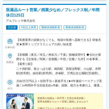
で一人立ちとなる想定です。製品についての勉強会なども営業所
■会社概要
ごとで開催されており継続的にフォローをする体制も整っている
医薬品ルート営業／残業少なめ／フレックス制／年間
・電子カルテ、AI音声認識、訪問歯科支援まで、歯科DXを総合的
他、社風としても社員同士で助け合う風土がありますので業界未
休日125日
に支援。
経験であってもご安心ください。
・「治療から予防へ」「外来から訪問へ」という業界変革の追い
■組織構成：
アルフレッサ株式会社
風を受け、主力製品『AI・音声Hiクラテス』の全国展開を加速し
営業は4部門に分かれていますが、今回は脳神経外科製品（電気メ
正社員
5名以上採用
職種未経験歓迎
業種未経験歓迎
ています。
ス、圧可変式シャントバルブ等）の担当となります。
■同社の魅力
【幅広い商品群】
【医療業界の経験がなくても、地域や医療へ貢献できる】研修充
変更の範囲：会社の定める業務
開発、販売の歴史を持つ人工呼吸器のみならず、急性期領域、在
実★業界トップクラスシェアの高い知名度
宅ケア、手術室設備、外科系製品、産婦人科製品など、幅広い商
仕事内容
品群を持ちます。
【首都圏（東京／埼玉／神奈川／千葉）積極採用中】◆当社が展
【日系×世界展開の医療機器企業】
開する【北海道／関東／首都圏／中部／近畿／九州】の各事業所
日本における最先端医療機器の輸入商社として国内トップシェア
勤務地
へご希望を考慮した上で配属となります。【北海道】北海道【関
の製品を持ち、海外グループ会社による世界規模(アメリカ、フラ
【最寄り駅】
東】栃木／群馬／茨城／長野／山梨／新潟【首都圏】東京／埼玉
ンス、イタリア、スイス等)の事業展開を行なっています。社会貢
二十四軒駅、新さっぽろ駅、鶴田駅、西那須野駅、小山駅、井野
／神奈川／千葉★積極採用エリア【中部】静岡／愛知／三重／岐
献性が高く、安定している医療業界かつ日本の歴史あるグローバ
駅(群馬県)、細谷駅(群馬県)、赤塚駅、万博記念公園駅(茨城県)、
阜【近畿】滋賀／兵庫／大阪／京都／奈良／和歌山【九州】福岡
ル企業という非常に珍しい同社にて力を存分に発揮して頂きたい
大甕駅、新治駅、川中島駅、渚駅(長野県)、伊那八幡駅、小井川
／長崎／熊本／大分／宮崎／鹿児島各事業所の詳細については、
月給25万円以上＋役割手当＋家族手当 (★4年連続ベースアップ実
と考えています。
駅、寺尾駅、宮内駅(新潟県)、直江津駅、小川町駅(東京都)、江戸
弊社HPよりご確認ください※「企業情報」→「拠点」よりご確認
施！)※時間外手当別途支給※年齢、経験、能力を考慮の上、優遇し
【商社、メーカー双方の機能が強み】
川橋駅、竹ノ塚駅、小村井駅、井荻駅、志村三丁目駅、学芸大学
給与
いただけます。屋内禁煙(※喫煙室あり※禁煙タイムあり※喫煙室で
ます
海外の優れた医療機器を輸入し販売する商社機能のみならず、自
駅、千歳船橋駅、北野駅(東京都)、小作駅、鶴川駅、北府中駅、桜
の就労はありません)
社グループメーカーによる製品開発・製造にも積極的に取り組ん
台駅(東京都)、北戸田駅、南越谷駅、久喜駅、加茂宮駅、新座駅、
医療系の知識は一切不問！文系出身者多数！
でいるほか、現場の声を生かしたOEMブランド「tkbシリーズ」も
航空公園駅、南古谷駅、ソシオ流通センター駅、三ツ沢上町駅、
業界未経験からルート営業に挑戦しませんか？
展開しています。
並木中央駅、踊場駅、江田駅(神奈川県)、元住吉駅、原当麻駅、社
家駅、藤沢本町駅、井細田駅、県立大学駅、平塚駅、千葉寺駅、
◎東証プライム上場企業グループの安定基盤