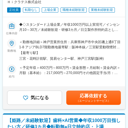
営業は4部門に分かれていますが、今回はクリティカルケア製品
Ｈｉクラテス株式会社
（人工呼吸器、救急・麻酔関連製品等）及び病院設備関連製品
正社員
転勤なし
上場企業
職種未経験歓迎
業種未経験歓迎
（手術用無影灯、手術台等）、もしくは脳神経外科製品（電気メ
ス、圧可変式シャントバルブ等）の担当となります。
■同社の魅力
◆◇スタンダード上場企業／年収1000万円以上実現可／インセン
【幅広い商品群】
月10～30万／未経験歓迎・研修3カ月／日立製作所特約店として
開発、販売の歴史を持つ人工呼吸器のみならず、急性期領域、在
仕事内容
全国拠点を展開◎顧客伴走型営業で歯科DXを推進／同年代より圧
宅ケア、手術室設備、外科系製品、産婦人科製品など、幅広い商
倒的に稼ぎたい方へ◆◇
＜勤務地詳細＞神戸営業所住所：兵庫県神戸市中央区磯上通8丁目
品群を持ちます。
1-8 アジアBLD7階勤務地最寄駅：阪神本線／三宮駅受動喫煙対
【日系×世界展開の医療機器企業】
■業務内容
勤務地
策：屋内全面禁煙変更の範囲：会社の定める事業所
日本における最先端医療機器の輸入商社として国内トップシェア
【最寄り駅】
医療×AIソリューション営業
の製品を持ち、海外グループ会社による世界規模(アメリカ、フラ
三宮・花時計前駅、貿易センター駅、神戸三宮駅(阪神)
・顧客の業務効率を高めるシステム提案（BtoB営業）
ンス、イタリア、スイス等)の事業展開を行なっています。社会貢
・システムの操作説明、サポート、新規システムの導入提案
＜予定年収＞400万円～800万円＜賃金形態＞月給制＜賃金内訳＞
献性が高く、安定している医療業界かつ日本の歴史あるグローバ
・顧客からの依頼・要望等のヒアリング
月額（基本給）：217,000円～270,000円その他固定手当/月：
ル企業という非常に珍しい同社にて力を存分に発揮して頂きたい
給与
14,000円固定残業手当/月：49,000円～60,000円（固定残業時間
と考えています。
担当顧客数は約20～30社程度となります。歯科医院に対して、歯
30時間0分/月）超過した時間外労働の残業手当は追加支給＜月給
【商社、メーカー双方の機能が強み】
科システムのコンサルタントとして、医院の課題を聞きながら提
＞280,000円～344,000円（一律手当を含む）＜昇給有無＞有＜残
海外の優れた医療機器を輸入し販売する商社機能のみならず、自
案営業を行います。
業手当＞有＜給与補足＞※上記年収条件はあくまで目安であり、ス
社グループメーカーによる製品開発・製造にも積極的に取り組ん
応募依頼する
会社の方針として「サポートなくして販売なし」を掲げており、
気になる
キルによってはこれ以上に上がる可能性があります。■昇給：1ヶ
でいるほか、現場の声を生かしたOEMブランド「tkbシリーズ」も
（エージェントサービス）
営業がアフターフォローまで深く関与します。
月あたり5,000円／月（過去実績）■賞与：年3回、60万円～450万
展開しています。
※業務は、新規営業7割：既存3割の割合です。新規営業が中心の
円（過去実績）賃金はあくまでも目安の金額であり、選考を通じ
ため成果を出しやすく、インセンティブ獲得のチャンスが豊富で
て上下する可能性があります。月給(月額)は固定手当を含めた表記
変更の範囲：会社の定める業務
す。
です。
【姫路／未経験歓迎】歯科×AI営業◆年収1000万目指し
たい方／研修3カ月◆転勤無※日立特約店・上場
■メイン商材