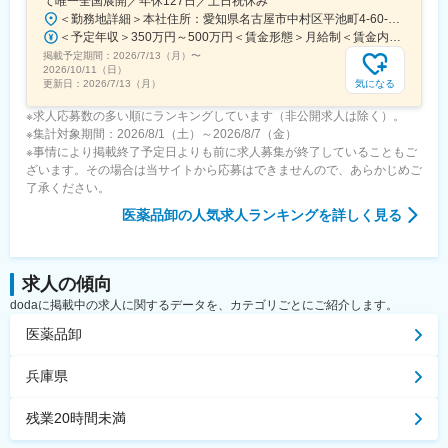
て唯一全国展開／年休127日／土日祝休み
＜勤務地詳細＞本社住所：愛知県名古屋市中村区平池町4-60-12 グローバルゲート27F受動喫煙対策：敷地内喫煙可能場所あり変更の範囲：無
＜予定年収＞350万円～500万円＜賃金形態＞月給制＜賃金内訳＞月額（基本給）：250,000円～357,000円＜月給＞250,000円～357,000円＜昇給有無＞有＜残業手当＞有＜給与補足＞昇給：年１回（３月）賞与：年２回（6月、12月）※経験、スキルに応じて相談のうえ決定いたします※残業手当は別途支給30歳年収：350万円／月給25万円+賞与35歳年収：400万円／月給28.5万円+賞与賃金はあくまでも目安の金額であり、選考を通じて上下する可能性があります。月給(月額)は固定手当を含めた表記です。
掲載予定期間：
2026/7/13（月）
〜
2026/10/11（日）
気になる
更新日：
2026/7/13（月）
※求人応募数の多い順にランキングしています（非公開求人は除く）。
※集計対象期間：2026/8/1（土）～2026/8/7（金）
※事情により掲載終了予定日よりも前に求人募集が終了していることもご
ざいます。その場合は当サイトから応募はできませんので、あらかじめご
了承ください。
医薬品卸
の人気求人ランキングを詳しく見る
求人の傾向
dodaに掲載中の求人に関するデータを、カテゴリごとにご紹介します。
医薬品卸
兵庫県
残業20時間未満