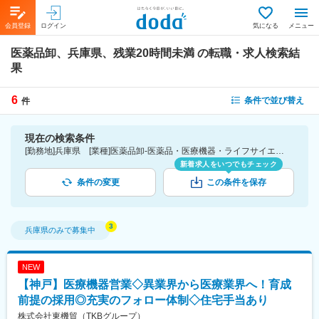
会員登録
ログイン
気になる
メニュー
医薬品卸、兵庫県、残業20時間未満
の転職・求人検索結
果
6
条件で並び替え
件
現在の検索条件
[勤務地]兵庫県 [業種]医薬品卸-医薬品・医療機器・ライフサイエンス・医療系サービス [詳細条件](休日・働き方)残業20時間未満
新着求人をいつでもチェック
条件の変更
この条件を保存
兵庫県
のみで募集中
NEW
【神戸】医療機器営業◇異業界から医療業界へ！育成
前提の採用◎充実のフォロー体制◇住宅手当あり
株式会社東機貿（TKBグループ）