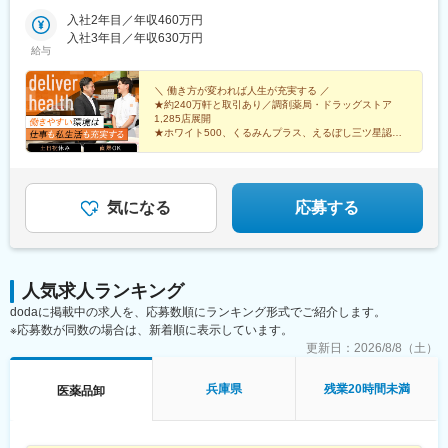
／岐阜■関西大阪／京都／滋賀／奈良／兵庫／和歌山■中国・四国
後牛島駅、横手駅、千徳駅、泉駅(常磐線)、北山形駅、偕楽園駅、
広島／島根／岡山／山口／徳島／愛媛／香川■九州・沖縄福岡／大
入社2年目／年収460万円
鹿島神宮駅、大宝駅、土浦駅、後台駅、黒磯駅、上今市駅、渋川
分／宮崎／鹿児島／熊本／長崎／沖縄＜オンライン面接実施中＞
入社3年目／年収630万円
駅、太田駅(群馬県)、大森台駅、青堀駅、南与野駅、武蔵高萩駅、
給与
その他、下記「勤務地一覧」よりご確認ください藤枝営業所：静
八潮駅、鴨居駅、倉見駅、磯部駅(石川県)、徳田駅(石川県)、上枝
岡県静岡県島田市道悦3-14-2三島営業所：静岡県田方郡函南町肥
駅、砺波駅、片原町駅(富山県)、速星駅、春江駅、水落駅、しんざ
田字南中道476中津川営業所：岐阜県中津川市中津川字大西667-1
＼ 働き方が変われば人生が充実する ／
駅、上越妙高駅、信州中野駅、附属中学前駅、切石駅、岩村田
★約240万軒と取引あり／調剤薬局・ドラッグストア
田辺営業所：和歌山県田辺市三栖字三反田130-5京都北営業所：京
駅、西上田駅、酒折駅、禾生駅、富士駅、古庄駅、半田駅、荒子
1,285店展開
都府京都市北区上賀茂向縄手町16滑川営業所：富山県滑川市柳原
川公園駅、妙興寺駅、六軒駅(三重県)、霞ケ浦駅、光善寺駅、平野
★ホワイト500、くるみんプラス、えるぼし三ツ星認定
字宮ノ東41-29※詳細は「会社概要」欄HPから
企業
駅(地下鉄)、久米田駅、ケーブル八幡宮山上駅、田村駅、唐崎駅、
★成果は毎月インセンティブで還元／正当な評価で頑張
筒井駅、豊岡駅(兵庫県)、新宮駅、安芸長束駅、安浦駅、周布駅、
りは給与に反映
出雲市駅、高野駅、西富井駅、周防下郷駅、櫛ケ浜駅、府中駅(徳
島県)、北久米駅、北宇和島駅、伏石駅、下曽根駅、高城駅、杵築
気になる
応募する
駅、宮崎駅、日向庄内駅、門川駅、志布志駅、日宇駅、玉名駅、
赤嶺駅、下菅谷駅、長沼駅(静岡県)
人気求人ランキング
dodaに掲載中の求人を、応募数順にランキング形式でご紹介します。
※応募数が同数の場合は、新着順に表示しています。
更新日：
2026/8/8（土）
兵庫県
残業20時間未満
医薬品卸