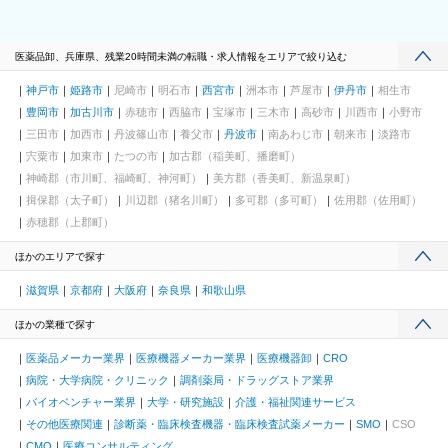
医薬品卸、兵庫県、残業20時間未満の転職・求人情報をエリアで絞り込む
神戸市
姫路市
尼崎市
明石市
西宮市
洲本市
芦屋市
伊丹市
相生市
豊岡市
加古川市
赤穂市
西脇市
宝塚市
三木市
高砂市
川西市
小野市
三田市
加西市
丹波篠山市
養父市
丹波市
南あわじ市
朝来市
淡路市
宍粟市
加東市
たつの市
加古郡（稲美町、播磨町）
神崎郡（市川町、福崎町、神河町）
美方郡（香美町、新温泉町）
揖保郡（太子町）
川辺郡（猪名川町）
多可郡（多可町）
佐用郡（佐用町）
赤穂郡（上郡町）
ほかのエリアで探す
滋賀県
京都府
大阪府
奈良県
和歌山県
ほかの業種で探す
医薬品メーカー業界
医療機器メーカー業界
医療機器卸
CRO
病院・大学病院・クリニック
調剤薬局・ドラッグストア業界
バイオベンチャー業界
大学・研究施設
介護・福祉関連サービス
その他医療関連
診断薬・臨床検査機器・臨床検査試薬メーカー
SMO
CSO
CMO
医療コンサルティング