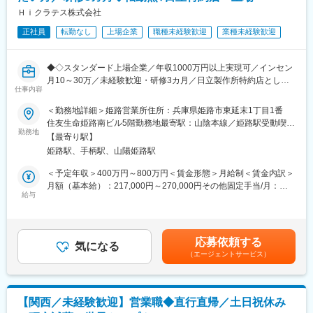
・AI・音声入力対応の歯科電子カルテ統合システム
Ｈｉクラテス株式会社
（電子カルテ、レセプト、画像管理、患者説明などを統合管理）
正社員
転勤なし
上場企業
職種未経験歓迎
業種未経験歓迎
・AI・音声対応の歯周病検査システム
・その他オプション製品
◆◇スタンダード上場企業／年収1000万円以上実現可／インセン
■入社後の流れ：
月10～30万／未経験歓迎・研修3カ月／日立製作所特約店として
入社後3ヶ月程度は同社の宿泊研修施設「セミナーハウス」にて研
仕事内容
全国拠点を展開◎顧客伴走型営業で歯科DXを推進／同年代より圧
修を行います。商品知識、歯科知識、IT知識、顧客対応を学んで
倒的に稼ぎたい方へ◆◇
＜勤務地詳細＞姫路営業所住所：兵庫県姫路市東延末1丁目1番
いただきます。
住友生命姫路南ビル5階勤務地最寄駅：山陰本線／姫路駅受動喫煙
3ヶ月の研修後も先輩社員がしっかりとサポートいたしますので安
■業務内容
勤務地
対策：屋内全面禁煙変更の範囲：会社の定める事業所
心です。
【最寄り駅】
医療×AIソリューション営業
姫路駅、手柄駅、山陽姫路駅
・顧客の業務効率を高めるシステム提案（BtoB営業）
■インセンティブ：
・システムの操作説明、サポート、新規システムの導入提案
＜予定年収＞400万円～800万円＜賃金形態＞月給制＜賃金内訳＞
社歴・年齢・学歴・性別、一切関係ありません。
・顧客からの依頼・要望等のヒアリング
月額（基本給）：217,000円～270,000円その他固定手当/月：
実力と成果で評価する独自の評価制度を導入しています。
給与
14,000円固定残業手当/月：49,000円～60,000円（固定残業時間
内容としては、ランクに応じて月10万円～30万円＋年間100万円
担当顧客数は約20～30社程度となります。歯科医院に対して、歯
30時間0分/月）超過した時間外労働の残業手当は追加支給＜月給
～300万円の追加報酬を設定しています。
科システムのコンサルタントとして、医院の課題を聞きながら提
＞280,000円～344,000円（一律手当を含む）＜昇給有無＞有＜残
医療DX推進を背景に需要が高く、一件あたりの契約単価も高いた
案営業を行います。
業手当＞有＜給与補足＞※上記年収条件はあくまで目安であり、ス
め成果が収入へ直結します。
応募依頼する
会社の方針として「サポートなくして販売なし」を掲げており、
気になる
キルによってはこれ以上に上がる可能性があります。■昇給：1ヶ
参考例.
（エージェントサービス）
営業がアフターフォローまで深く関与します。
月あたり5,000円／月（過去実績）■賞与：年3回、60万円～450万
・中途入社1年目20代／年収580万円（未経験者）
※業務は、新規営業7割：既存3割の割合です。新規営業が中心の
円（過去実績）賃金はあくまでも目安の金額であり、選考を通じ
・中途入社2年目20代／年収760万円（未経験者）
ため成果を出しやすく、インセンティブ獲得のチャンスが豊富で
て上下する可能性があります。月給(月額)は固定手当を含めた表記
・中途入社5年目30代／年収1,100万円
す。
です。
・中途入社8年目30代／年収1,500万円
【関西／未経験歓迎】営業職◆直行直帰／土日祝休み