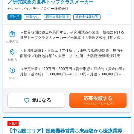
／研究試薬の世界トップクラスメーカー
■メイン商材
■会社概要
・AI・音声入力対応の歯科電子カルテ統合システム
セレックバイオテクノロジー株式会社
・電子カルテ、AI音声認識、訪問歯科支援まで、歯科DXを総合的
（電子カルテ、レセプト、画像管理、患者説明などを統合管理）
に支援。
正社員
転勤なし
職種未経験歓迎
業種未経験歓迎
・AI・音声対応の歯周病検査システム
・「治療から予防へ」「外来から訪問へ」という業界変革の追い
・その他オプション製品
風を受け、主力製品『AI・音声Hiクラテス』の全国展開を加速し
ています。
～世界各国に拠点を展開する、研究用試薬の製造・販売における
■入社後の流れ：
世界トップクラスのメーカー／米国本社の管理方式を採用／個々
入社後3ヶ月程度は同社の宿泊研修施設「セミナーハウス」にて研
仕事内容
の裁量が大きく、自由な環境で自身の能力を最大限に発揮できる
修を行います。商品知識、歯科知識、IT知識、顧客対応を学んで
変更の範囲：会社の定める業務
環境～
＜勤務地詳細1＞兵庫エリア住所：兵庫県 受動喫煙対策：屋内全
いただきます。
面禁煙＜勤務地詳細2＞大阪エリア住所：大阪府 受動喫煙対策：
3ヶ月の研修後も先輩社員がしっかりとサポートいたしますので安
■仕事内容：
勤務地
屋内全面禁煙＜勤務地詳細3＞京都エリア住所：京都府 受動喫煙
心です。
大学や研究機関へ、自社ブランドの研究用試薬を提案・紹介する
対策：屋内全面禁煙
＜予定年収＞410万円～600万円＜賃金形態＞月給制＜賃金内訳＞
営業です。既存顧客の維持に加え、代理店との関係構築や新規開
■インセンティブ：
月額（基本給）：300,000円～400,000円＜月給＞300,000円～
拓もお任せします。
社歴・年齢・学歴・性別、一切関係ありません。
給与
400,000円＜昇給有無＞有＜残業手当＞有＜給与補足＞■昇給：年
拠点に事業所はないため完全直行直帰型の業務です。
実力と成果で評価する独自の評価制度を導入しています。
1回■賞与実績：年2回■モデル年収年収450万円 入社1年目 メンバ
内容としては、ランクに応じて月10万円～30万円＋年間100万円
ー（月給30万円＋歩合給＋賞与2回）年収800万円 入社2年目 メン
■業務内容：
～300万円の追加報酬を設定しています。
バー（月給30万円＋歩合給＋賞与2回）年収1200万円 入社5年目
・既存顧客リストに沿って大学の研究室、研究機関などを訪問
応募依頼する
医療DX推進を背景に需要が高く、一件あたりの契約単価も高いた
気になる
メンバー（月給30万円＋歩合給＋賞与2回）賃金はあくまでも目
・代理店との関係構築
（エージェントサービス）
め成果が収入へ直結します。
安の金額であり、選考を通じて上下する可能性があります。月給
・新規開拓
参考例.
(月額)は固定手当を含めた表記です。
・当社の試薬をお客様に説明（学術担当サポートあり）
・中途入社1年目20代／年収580万円（未経験者）
・顧客満足度の向上、自社ブランドの周知
・中途入社2年目20代／年収760万円（未経験者）
NEW
・中途入社5年目30代／年収1,100万円
■入社後のサポート体制：
【中四国エリア】医療機器営業◇未経験から医療業界
・中途入社8年目30代／年収1,500万円