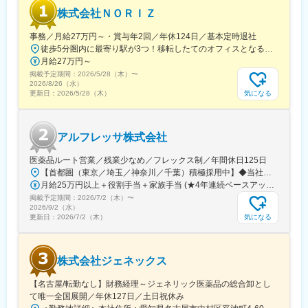
株式会社ＮＯＲＩＺ
事務／月給27万円～・賞与年2回／年休124日／基本定時退社
徒歩5分圏内に最寄り駅が3つ！移転したてのオフィスとなるため、新しくキレイなオフィスで働けます！★転勤なし東京都中央区銀座6-13-16 ヒューリック銀座ウォールビル3階新富町から徒歩3分※受動喫煙対策：屋内禁煙
月給27万円～
掲載予定期間：
2026/5/28（木）
〜
2026/8/26（水）
気になる
更新日：
2026/5/28（木）
アルフレッサ株式会社
医薬品ルート営業／残業少なめ／フレックス制／年間休日125日
【首都圏（東京／埼玉／神奈川／千葉）積極採用中】◆当社が展開する【北海道／関東／首都圏／中部／近畿／九州】の各事業所へご希望を考慮した上で配属となります。【北海道】北海道【関東】栃木／群馬／茨城／長野／山梨／新潟【首都圏】東京／埼玉／神奈川／千葉★積極採用エリア【中部】静岡／愛知／三重／岐阜【近畿】滋賀／兵庫／大阪／京都／奈良／和歌山【九州】福岡／長崎／熊本／大分／宮崎／鹿児島各事業所の詳細については、弊社HPよりご確認ください※「企業情報」→「拠点」よりご確認いただけます。屋内禁煙(※喫煙室あり※禁煙タイムあり※喫煙室での就労はありません)
月給25万円以上＋役割手当＋家族手当 (★4年連続ベースアップ実施！)※時間外手当別途支給※年齢、経験、能力を考慮の上、優遇します
掲載予定期間：
2026/7/2（木）
〜
2026/9/2（水）
気になる
更新日：
2026/7/2（木）
株式会社ジェネックス
【名古屋/転勤なし】財務経理～ジェネリック医薬品の総合卸とし
て唯一全国展開／年休127日／土日祝休み