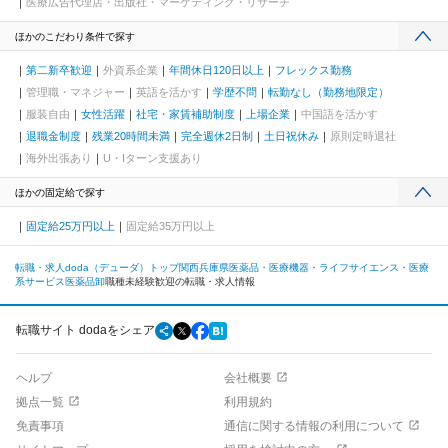
医療広告代理店・出版社・マーケティング・リサーチ
ほかのこだわり条件で探す
第二新卒歓迎
外資系企業
年間休日120日以上
フレックス勤務
管理職・マネジャー
英語を活かす
学歴不問
転勤なし（勤務地限定）
服装自由
女性活躍
社宅・家賃補助制度
上場企業
中国語を活かす
退職金制度
残業20時間未満
完全週休2日制
土日祝休み
原則定時退社
海外出張あり
U・Iターン支援あり
ほかの固定給で探す
固定給25万円以上
固定給35万円以上
転職・求人doda（デューダ）トップ
関西
兵庫県
医薬品・医療機器・ライフサイエンス・医療
系サービス
医薬品卸
職種未経験歓迎の転職・求人情報
転職サイト dodaをシェア
ヘルプ
会社概要
拠点一覧
利用規約
免責事項
通信に関する情報の利用について