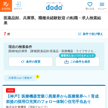
会員登録
ログイン
気になる
メニュー
医薬品卸、兵庫県、職種未経験歓迎
の転職・求人検索結
果
7
条件で並び替え
件
現在の検索条件
[勤務地]兵庫県 [業種]医薬品卸-医薬品・医療機器・ライフサイエンス・医療系サービス [こだわり条件ピックアップ]職種未経験歓迎 [詳細条件](募集・採用情報)職種未経験歓迎
新着求人をいつでもチェック
条件の変更
この条件を保存
兵庫県
のみで募集中
NEW
【神戸】医療機器営業◇異業界から医療業界へ！育成
前提の採用◎充実のフォロー体制◇住宅手当あり
株式会社東機貿（TKBグループ）