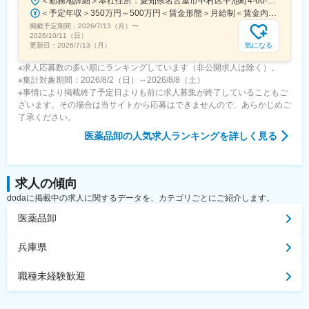
＜勤務地詳細＞本社住所：愛知県名古屋市中村区平池町4-60-12 グローバルゲート27F受動喫煙対策：敷地内喫煙可能場所あり変更の範囲：無
＜予定年収＞350万円～500万円＜賃金形態＞月給制＜賃金内訳＞月額（基本給）：250,000円～357,000円＜月給＞250,000円～357,000円＜昇給有無＞有＜残業手当＞有＜給与補足＞昇給：年１回（３月）賞与：年２回（6月、12月）※経験、スキルに応じて相談のうえ決定いたします※残業手当は別途支給30歳年収：350万円／月給25万円+賞与35歳年収：400万円／月給28.5万円+賞与賃金はあくまでも目安の金額であり、選考を通じて上下する可能性があります。月給(月額)は固定手当を含めた表記です。
掲載予定期間：
2026/7/13（月）
〜
2026/10/11（日）
気になる
更新日：
2026/7/13（月）
※求人応募数の多い順にランキングしています（非公開求人は除く）。
※集計対象期間：2026/8/2（日）～2026/8/8（土）
※事情により掲載終了予定日よりも前に求人募集が終了していることもご
ざいます。その場合は当サイトから応募はできませんので、あらかじめご
了承ください。
医薬品卸
の人気求人ランキングを詳しく見る
求人の傾向
dodaに掲載中の求人に関するデータを、カテゴリごとにご紹介します。
医薬品卸
兵庫県
職種未経験歓迎