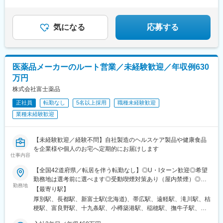
◎家族手当や退職金制度など福利厚生充実
金城趾駅、春日町駅、大岡駅(静岡県)、竪堀駅、南伊東駅、助信
◎結婚等特別休暇やリフレッシュ休暇あり
駅、掛川市役所前駅、焼津駅、黒川駅(愛知県)、小本駅(愛知県)、
奥町駅、赤池駅(愛知県)、西岡崎駅、牛久保駅、住吉町駅、竹下
気になる
応募する
駅、守恒駅、陣原駅、浦田駅(福岡県)、荒木駅、現川駅、大村車両
基地駅、健軍校前駅、牧駅(大分県)、宮崎神宮駅、市立病院前駅
(鹿児島県)、栗東駅、田村駅、竹田駅(京都府)、荒河かしの木台
駅、西舞鶴駅、天神橋筋六丁目駅、玉出駅、久宝寺駅、茨木駅、
医薬品メーカーのルート営業／未経験歓迎／年収例630
門真市駅、交野市駅、鳳駅、青木駅、総合運動公園駅、武庫之荘
万円
駅、岡場駅、石生駅、西新町駅、加古川駅、英賀保駅、江原駅、
帯解駅、耳成駅、日前宮駅、紀伊新庄駅、新宮駅、尾鷲駅、高茶
株式会社富士薬品
屋駅、中川原駅、四十九駅、手力駅、東大垣駅、小泉駅、高山
正社員
転勤なし
5名以上採用
職種未経験歓迎
駅、琴似駅(札幌市営)、淡路町駅、新桜台駅、新越谷駅、東宮原
業種未経験歓迎
駅、幸浦駅、緑町駅、堀ノ内駅、蘇我駅、清水駅(愛知県)、烏森
駅、萩原駅(福岡県)、動植物園入口駅、中洲通駅、八尾駅、津久野
駅、新御茶ノ水駅、江古田駅、名城公園駅、近鉄八田駅、神田駅
【未経験歓迎／経験不問】自社製造のヘルスケア製品や健康食品
(鹿児島県)
を企業様や個人のお宅へ定期的にお届けします
仕事内容
【全国42道府県／転居を伴う転勤なし】◎U・Iターン歓迎◎希望
勤務地は選考前に選べます◎受動喫煙対策あり（屋内禁煙）◎オ
勤務地
ンライン面接実施中■北海道・東北北海道／青森／岩手／秋田／山
【最寄り駅】
形／福島■関東茨城／栃木／群馬／神奈川／埼玉／千葉■北陸・甲
厚別駅、長都駅、新富士駅(北海道)、帯広駅、遠軽駅、滝川駅、桔
信越新潟／富山／石川／福井／長野／山梨■東海静岡／愛知／三重
梗駅、富良野駅、十九条駅、小樽築港駅、稲穂駅、撫牛子駅、羽
／岐阜■関西大阪／京都／滋賀／奈良／兵庫／和歌山■中国・四国
後牛島駅、横手駅、千徳駅、泉駅(常磐線)、北山形駅、偕楽園駅、