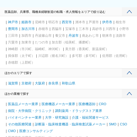
医薬品卸、兵庫県、職種未経験歓迎の転職・求人情報をエリアで絞り込む
神戸市
姫路市
尼崎市
明石市
西宮市
洲本市
芦屋市
伊丹市
相生市
豊岡市
加古川市
赤穂市
西脇市
宝塚市
三木市
高砂市
川西市
小野市
三田市
加西市
丹波篠山市
養父市
丹波市
南あわじ市
朝来市
淡路市
宍粟市
加東市
たつの市
加古郡（稲美町、播磨町）
神崎郡（市川町、福崎町、神河町）
美方郡（香美町、新温泉町）
揖保郡（太子町）
川辺郡（猪名川町）
多可郡（多可町）
佐用郡（佐用町）
赤穂郡（上郡町）
ほかのエリアで探す
滋賀県
京都府
大阪府
奈良県
和歌山県
ほかの業種で探す
医薬品メーカー業界
医療機器メーカー業界
医療機器卸
CRO
病院・大学病院・クリニック
調剤薬局・ドラッグストア業界
バイオベンチャー業界
大学・研究施設
介護・福祉関連サービス
その他医療関連
診断薬・臨床検査機器・臨床検査試薬メーカー
SMO
CSO
CMO
医療コンサルティング