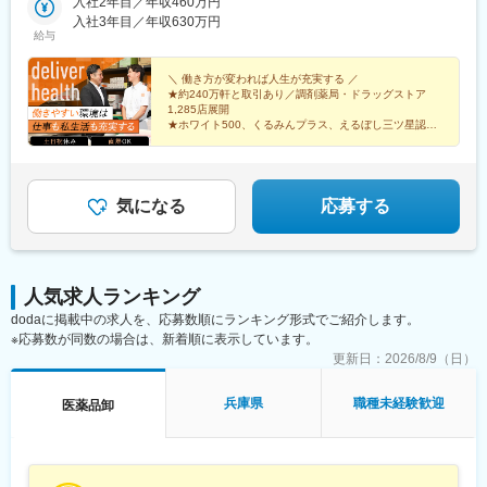
広島／島根／岡山／山口／徳島／愛媛／香川■九州・沖縄福岡／大
入社2年目／年収460万円
鹿島神宮駅、大宝駅、土浦駅、後台駅、黒磯駅、上今市駅、渋川
分／宮崎／鹿児島／熊本／長崎／沖縄＜オンライン面接実施中＞
入社3年目／年収630万円
駅、太田駅(群馬県)、大森台駅、青堀駅、南与野駅、武蔵高萩駅、
給与
その他、下記「勤務地一覧」よりご確認ください藤枝営業所：静
八潮駅、鴨居駅、倉見駅、磯部駅(石川県)、徳田駅(石川県)、上枝
岡県静岡県島田市道悦3-14-2三島営業所：静岡県田方郡函南町肥
駅、砺波駅、片原町駅(富山県)、速星駅、春江駅、水落駅、しんざ
田字南中道476中津川営業所：岐阜県中津川市中津川字大西667-1
＼ 働き方が変われば人生が充実する ／
駅、上越妙高駅、信州中野駅、附属中学前駅、切石駅、岩村田
★約240万軒と取引あり／調剤薬局・ドラッグストア
田辺営業所：和歌山県田辺市三栖字三反田130-5京都北営業所：京
駅、西上田駅、酒折駅、禾生駅、富士駅、古庄駅、半田駅、荒子
1,285店展開
都府京都市北区上賀茂向縄手町16滑川営業所：富山県滑川市柳原
川公園駅、妙興寺駅、六軒駅(三重県)、霞ケ浦駅、光善寺駅、平野
★ホワイト500、くるみんプラス、えるぼし三ツ星認定
字宮ノ東41-29※詳細は「会社概要」欄HPから
企業
駅(地下鉄)、久米田駅、ケーブル八幡宮山上駅、田村駅、唐崎駅、
★成果は毎月インセンティブで還元／正当な評価で頑張
筒井駅、豊岡駅(兵庫県)、新宮駅、安芸長束駅、安浦駅、周布駅、
りは給与に反映
出雲市駅、高野駅、西富井駅、周防下郷駅、櫛ケ浜駅、府中駅(徳
島県)、北久米駅、北宇和島駅、伏石駅、下曽根駅、高城駅、杵築
気になる
応募する
駅、宮崎駅、日向庄内駅、門川駅、志布志駅、日宇駅、玉名駅、
赤嶺駅、下菅谷駅、長沼駅(静岡県)
人気求人ランキング
dodaに掲載中の求人を、応募数順にランキング形式でご紹介します。
※応募数が同数の場合は、新着順に表示しています。
更新日：
2026/8/9（日）
兵庫県
職種未経験歓迎
医薬品卸