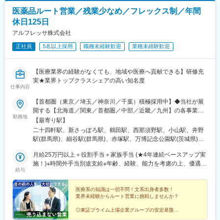
されます。
ごとで開催されており継続的にフォローをする体制も整っている
医薬品ルート営業／残業少なめ／フレックス制／年間
他、社風としても社員同士で助け合う風土がありますので業界未
■当社について：
休日125日
経験であってもご安心ください。
当社は、米国Selleck Chemicalsの日本法人として2016年に設
■組織構成：
アルフレッサ株式会社
立。医科系大学や公的研究機関、製薬企業を中心に日本全国へ製
営業は4部門に分かれていますが、今回は脳神経外科製品（電気メ
品を提供し、50以上の販売代理店ネットワークを構築していま
正社員
5名以上採用
職種未経験歓迎
業種未経験歓迎
ス、圧可変式シャントバルブ等）の担当となります。
す。世界的に認知される“Selleck”ブランドの高品質試薬を武器
■同社の魅力
に、日本市場でのシェア拡大をミッションとし、専門性の高い研
【幅広い商品群】
【医療業界の経験がなくても、地域や医療へ貢献できる】研修充
究領域を支える役割を担っています。
開発、販売の歴史を持つ人工呼吸器のみならず、急性期領域、在
実★業界トップクラスシェアの高い知名度
宅ケア、手術室設備、外科系製品、産婦人科製品など、幅広い商
仕事内容
品群を持ちます。
【首都圏（東京／埼玉／神奈川／千葉）積極採用中】◆当社が展
【日系×世界展開の医療機器企業】
開する【北海道／関東／首都圏／中部／近畿／九州】の各事業所
日本における最先端医療機器の輸入商社として国内トップシェア
勤務地
へご希望を考慮した上で配属となります。【北海道】北海道【関
の製品を持ち、海外グループ会社による世界規模(アメリカ、フラ
【最寄り駅】
東】栃木／群馬／茨城／長野／山梨／新潟【首都圏】東京／埼玉
ンス、イタリア、スイス等)の事業展開を行なっています。社会貢
二十四軒駅、新さっぽろ駅、鶴田駅、西那須野駅、小山駅、井野
／神奈川／千葉★積極採用エリア【中部】静岡／愛知／三重／岐
献性が高く、安定している医療業界かつ日本の歴史あるグローバ
駅(群馬県)、細谷駅(群馬県)、赤塚駅、万博記念公園駅(茨城県)、
阜【近畿】滋賀／兵庫／大阪／京都／奈良／和歌山【九州】福岡
ル企業という非常に珍しい同社にて力を存分に発揮して頂きたい
大甕駅、新治駅、川中島駅、渚駅(長野県)、伊那八幡駅、小井川
／長崎／熊本／大分／宮崎／鹿児島各事業所の詳細については、
月給25万円以上＋役割手当＋家族手当 (★4年連続ベースアップ実
と考えています。
駅、寺尾駅、宮内駅(新潟県)、直江津駅、小川町駅(東京都)、江戸
弊社HPよりご確認ください※「企業情報」→「拠点」よりご確認
施！)※時間外手当別途支給※年齢、経験、能力を考慮の上、優遇し
【商社、メーカー双方の機能が強み】
川橋駅、竹ノ塚駅、小村井駅、井荻駅、志村三丁目駅、学芸大学
給与
いただけます。屋内禁煙(※喫煙室あり※禁煙タイムあり※喫煙室で
ます
海外の優れた医療機器を輸入し販売する商社機能のみならず、自
駅、千歳船橋駅、北野駅(東京都)、小作駅、鶴川駅、北府中駅、桜
の就労はありません)
社グループメーカーによる製品開発・製造にも積極的に取り組ん
台駅(東京都)、北戸田駅、南越谷駅、久喜駅、加茂宮駅、新座駅、
医療系の知識は一切不問！文系出身者多数！
でいるほか、現場の声を生かしたOEMブランド「tkbシリーズ」も
航空公園駅、南古谷駅、ソシオ流通センター駅、三ツ沢上町駅、
業界未経験からルート営業に挑戦しませんか？
展開しています。
並木中央駅、踊場駅、江田駅(神奈川県)、元住吉駅、原当麻駅、社
家駅、藤沢本町駅、井細田駅、県立大学駅、平塚駅、千葉寺駅、
◎東証プライム上場企業グループの安定基盤
変更の範囲：会社の定める業務
◎社会人経験で培った対人スキルを活かせる
佐倉駅、旭駅(千葉県)、木更津駅、館山駅、茂原駅、東船橋駅、小