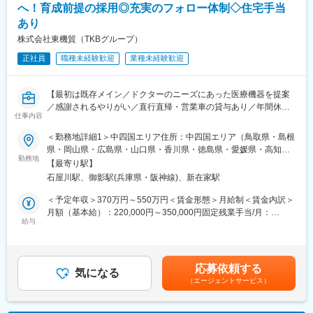
初日は横浜本社でオリエンテーションがございます。
へ！育成前提の採用◎充実のフォロー体制◇住宅手当
その後は２カ月程、リモートでの専門知識と営業の研修を行うと
■会社概要
あり
並行し、先輩社員の営業同行によって当社の試薬について理解を
・電子カルテ、AI音声認識、訪問歯科支援まで、歯科DXを総合的
株式会社東機貿（TKBグループ）
深めていただきます。
に支援。
・「治療から予防へ」「外来から訪問へ」という業界変革の追い
正社員
職種未経験歓迎
業種未経験歓迎
■働き方について：
風を受け、主力製品『AI・音声Hiクラテス』の全国展開を加速し
残業は基本的にありません。直行直帰スタイルで、スケジュール
ています。
も各自の裁量で決定できます。
【最初は既存メイン／ドクターのニーズにあった医療機器を提案
／感謝されるやりがい／直行直帰・営業車の貸与あり／年間休日
■配属先情報：
仕事内容
120日／日本の歴史あるグローバル企業】
変更の範囲：会社の定める業務
・営業部（20名）
＜勤務地詳細1＞中四国エリア住所：中四国エリア（鳥取県・島根
米国式の自由な環境で、個性豊かなメンバーが在籍しています。
■職務詳細：
県・岡山県・広島県・山口県・香川県・徳島県・愛媛県・高知
担当エリア病院へ訪問、ドクターや医療従事者がどんな医療機器
勤務地
県）を担当 ※ご希望や適性に応じて決定いたします。受動喫煙対
【最寄り駅】
■当社の強み：
を必要としているかヒアリングします。ニーズを把握したら適切
策：屋内全面禁煙＜勤務地詳細2＞大阪営業所（兵庫）住所：兵庫
◎世界トップクラスの自社ブランド製品を扱います。専門知識は
石屋川駅、御影駅(兵庫県・阪神線)、新在家駅
な製品を提案し、導入して頂きます。提案先は最初は既存がメイ
県神戸市東灘区御影塚町1-9-11 勤務地最寄駅：阪神電鉄線／石矢
博士号を持つ学術担当が随時サポートします。
ンで、ゆくゆくは新規開拓もお任せいたします。外科製品の販売
川駅受動喫煙対策：屋内全面禁煙変更の範囲：会社の定める事業
＜予定年収＞370万円～550万円＜賃金形態＞月給制＜賃金内訳＞
◎圧倒的な製品力により、未経験からでも成果が出しやすい環境
においては手術に立ち会うこともあり、実際の臨床現場での製品
所
月額（基本給）：220,000円～350,000円固定残業手当/月：
です。直近のインセンティブ平均は55万円と、頑張りがダイレク
説明なども行います。
給与
40,000円（固定残業時間22時間0分/月～17時間0分/月）超過した
トに収入に直結します。
※基本的に直行直帰型
時間外労働の残業手当は追加支給＜月給＞260,000円～390,000円
◎外資系企業ならではの風通しの良い社風もあり、意見やアイデ
※会社貸与の営業車で各お客様先を訪問
（一律手当を含む）＜昇給有無＞有＜残業手当＞有＜給与補足＞■
ィアを発信しやすい環境です。
【変更の範囲：会社の定める業務】
経験・スキル考慮の上決定します。賃金はあくまでも目安の金額
応募依頼する
■入社後の研修について：
気になる
であり、選考を通じて上下する可能性があります。月給(月額)は固
■インセンティブ：
（エージェントサービス）
導入研修・OJTを通じて仕事を学びます。入社後2～3カ月間は
定手当を含めた表記です。
月間売上100万円を超えた分の5％
OJTで知識をつけていただき、早ければ2～3カ月、遅ければ半年
（例）売上150万円の場合、50万円の5％＝2万5千円が翌月に支給
で一人立ちとなる想定です。製品についての勉強会なども営業所