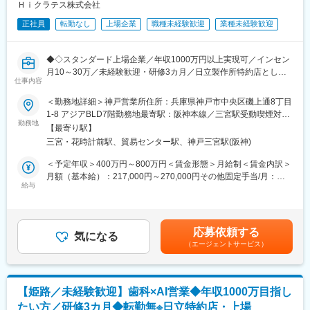
営業は4部門に分かれていますが、今回はクリティカルケア製品
Ｈｉクラテス株式会社
（人工呼吸器、救急・麻酔関連製品等）及び病院設備関連製品
正社員
転勤なし
上場企業
職種未経験歓迎
業種未経験歓迎
（手術用無影灯、手術台等）、もしくは脳神経外科製品（電気メ
ス、圧可変式シャントバルブ等）の担当となります。
■同社の魅力
◆◇スタンダード上場企業／年収1000万円以上実現可／インセン
【幅広い商品群】
月10～30万／未経験歓迎・研修3カ月／日立製作所特約店として
開発、販売の歴史を持つ人工呼吸器のみならず、急性期領域、在
仕事内容
全国拠点を展開◎顧客伴走型営業で歯科DXを推進／同年代より圧
宅ケア、手術室設備、外科系製品、産婦人科製品など、幅広い商
倒的に稼ぎたい方へ◆◇
＜勤務地詳細＞神戸営業所住所：兵庫県神戸市中央区磯上通8丁目
品群を持ちます。
1-8 アジアBLD7階勤務地最寄駅：阪神本線／三宮駅受動喫煙対
【日系×世界展開の医療機器企業】
■業務内容
勤務地
策：屋内全面禁煙変更の範囲：会社の定める事業所
日本における最先端医療機器の輸入商社として国内トップシェア
【最寄り駅】
医療×AIソリューション営業
の製品を持ち、海外グループ会社による世界規模(アメリカ、フラ
三宮・花時計前駅、貿易センター駅、神戸三宮駅(阪神)
・顧客の業務効率を高めるシステム提案（BtoB営業）
ンス、イタリア、スイス等)の事業展開を行なっています。社会貢
・システムの操作説明、サポート、新規システムの導入提案
＜予定年収＞400万円～800万円＜賃金形態＞月給制＜賃金内訳＞
献性が高く、安定している医療業界かつ日本の歴史あるグローバ
・顧客からの依頼・要望等のヒアリング
月額（基本給）：217,000円～270,000円その他固定手当/月：
ル企業という非常に珍しい同社にて力を存分に発揮して頂きたい
給与
14,000円固定残業手当/月：49,000円～60,000円（固定残業時間
と考えています。
担当顧客数は約20～30社程度となります。歯科医院に対して、歯
30時間0分/月）超過した時間外労働の残業手当は追加支給＜月給
【商社、メーカー双方の機能が強み】
科システムのコンサルタントとして、医院の課題を聞きながら提
＞280,000円～344,000円（一律手当を含む）＜昇給有無＞有＜残
海外の優れた医療機器を輸入し販売する商社機能のみならず、自
案営業を行います。
業手当＞有＜給与補足＞※上記年収条件はあくまで目安であり、ス
社グループメーカーによる製品開発・製造にも積極的に取り組ん
応募依頼する
会社の方針として「サポートなくして販売なし」を掲げており、
気になる
キルによってはこれ以上に上がる可能性があります。■昇給：1ヶ
でいるほか、現場の声を生かしたOEMブランド「tkbシリーズ」も
（エージェントサービス）
営業がアフターフォローまで深く関与します。
月あたり5,000円／月（過去実績）■賞与：年3回、60万円～450万
展開しています。
※業務は、新規営業7割：既存3割の割合です。新規営業が中心の
円（過去実績）賃金はあくまでも目安の金額であり、選考を通じ
ため成果を出しやすく、インセンティブ獲得のチャンスが豊富で
て上下する可能性があります。月給(月額)は固定手当を含めた表記
変更の範囲：会社の定める業務
す。
です。
【姫路／未経験歓迎】歯科×AI営業◆年収1000万目指し
たい方／研修3カ月◆転勤無※日立特約店・上場
■メイン商材