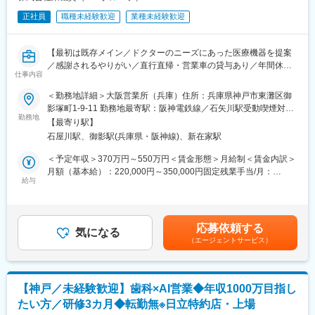
正社員
職種未経験歓迎
業種未経験歓迎
【最初は既存メイン／ドクターのニーズにあった医療機器を提案
／感謝されるやりがい／直行直帰・営業車の貸与あり／年間休日
仕事内容
120日／日本の歴史あるグローバル企業】
＜勤務地詳細＞大阪営業所（兵庫）住所：兵庫県神戸市東灘区御
■職務詳細：
影塚町1-9-11 勤務地最寄駅：阪神電鉄線／石矢川駅受動喫煙対
担当エリア病院へ訪問、ドクターや医療従事者がどんな医療機器
勤務地
策：屋内全面禁煙変更の範囲：会社の定める事業所
【最寄り駅】
を必要としているかヒアリングします。ニーズを把握したら適切
石屋川駅、御影駅(兵庫県・阪神線)、新在家駅
な製品を提案し、導入して頂きます。提案先は最初は既存がメイ
ンで、ゆくゆくは新規開拓もお任せいたします。外科製品の販売
＜予定年収＞370万円～550万円＜賃金形態＞月給制＜賃金内訳＞
においては手術に立ち会うこともあり、実際の臨床現場での製品
月額（基本給）：220,000円～350,000円固定残業手当/月：
説明なども行います。
給与
40,000円（固定残業時間22時間0分/月～17時間0分/月）超過した
※基本的に直行直帰型
時間外労働の残業手当は追加支給＜月給＞260,000円～390,000円
※会社貸与の営業車で各お客様先を訪問
（一律手当を含む）＜昇給有無＞有＜残業手当＞有＜給与補足＞■
■入社後の研修について：
経験・スキル考慮の上決定します。賃金はあくまでも目安の金額
応募依頼する
導入研修・OJTを通じて仕事を学びます。入社後2～3カ月間は
気になる
であり、選考を通じて上下する可能性があります。月給(月額)は固
（エージェントサービス）
OJTで知識をつけていただき、早ければ2～3カ月、遅ければ半年
定手当を含めた表記です。
で一人立ちとなる想定です。製品についての勉強会なども営業所
ごとで開催されており継続的にフォローをする体制も整っている
他、社風としても社員同士で助け合う風土がありますので業界未
【神戸／未経験歓迎】歯科×AI営業◆年収1000万目指し
経験であってもご安心ください。
たい方／研修3カ月◆転勤無※日立特約店・上場
■組織構成：