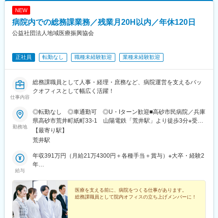
NEW
病院内での総務課業務／残業月20H以内／年休120日
公益社団法人地域医療振興協会
正社員
転勤なし
職種未経験歓迎
業種未経験歓迎
総務課職員として人事・経理・庶務など、病院運営を支えるバッ
クオフィスとして幅広く活躍！
仕事内容
◎転勤なし ◎車通勤可 ◎U・Iターン歓迎■高砂市民病院／兵庫
県高砂市荒井町紙町33-1 山陽電鉄「荒井駅」より徒歩3分※受動
勤務地
喫煙対策：施設内全面禁煙
【最寄り駅】
荒井駅
年収391万円（月給21万4300円＋各種手当＋賞与）※大卒・経験2
年
給与
年収445万円（月給24万6400円＋各種手当＋賞与）※大卒・経験8
年
医療を支える前に、病院をつくる仕事があります。
総務課職員として院内オフィスの立ち上げメンバーに！