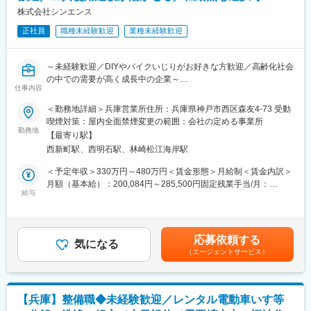
・有給休暇(取得率ほぼ100％)
株式会社シンエンス
・住宅手当
正社員
職種未経験歓迎
業種未経験歓迎
・社内健康食サービス(「ナッシュ」が格安で食べられる！)
・ウォーターサーバー完備
・結婚記念日休暇
～未経験歓迎／DIYやバイクいじりがお好きな方歓迎／高齢化社会
・産前産後休暇
の中での需要が高く成長中の企業～
・育児・介護休暇
仕事内容
・結婚祝金支給(20,000円～30,000円)
【この求人について】
＜勤務地詳細＞兵庫営業所住所：兵庫県神戸市西区森友4-73 受動
・出産祝金支給
・電動車いす等の販売・レンタルを行う商社でのアフターフォロ
喫煙対策：屋内全面禁煙変更の範囲：会社の定める事業所
・インフルエンザ予防接種無料
ー担当
勤務地
【最寄り駅】
・業界未経験・職種未経験での入社も多数
■同社の魅力：
西新町駅、西明石駅、林崎松江海岸駅
・技術職でありながら、お客様に直接感謝されるポジション
◎自由診療に特化した独立開業支援とクリニック活性支援の2つの
＜予定年収＞330万円～480万円＜賃金形態＞月給制＜賃金内訳＞
サービスを提供しています。国内17カ所の全てのクリニックでは
■業務内容：
月額（基本給）：200,084円～285,500円固定残業手当/月：
初年度から黒字化を達成し、毎年売り上げとドクター・スタッフ
サービスエンジニアとして、高齢化社会に必要不可欠な電動車い
給与
30,632円～43,708円（固定残業時間20時間0分/月）超過した時間
数は右肩上がりです。
す・電動カートの納品、回収、修理、定期点検業務をご担当いた
外労働の残業手当は追加支給＜月給＞230,716円～329,208円（一
◎自由診療分野に特化しているため、比較的参入障壁が低く、他
だきます。
律手当を含む）＜昇給有無＞有＜残業手当＞有＜給与補足＞※経験
社と差別化を行いやすいため安定性があります。その中でも現在
やスキルを考慮の上、当社規定により決定いたします。■昇給：年
は、美容業界を中心としており顧客数は今後も伸びていく想定で
応募依頼する
■業務詳細：
気になる
1回■賞与：年2回賃金はあくまでも目安の金額であり、選考を通
す。
（エージェントサービス）
実際に商品を使用されるご利用者の元へお伺いし、電動車いす・
じて上下する可能性があります。月給(月額)は固定手当を含めた表
◎同社は、金融・不動産・広告など幅広い分野の企業とのネット
電動カートの使い方の練習や、納品・回収・修理・点検等の、ア
記です。
ワークがあり、そのノウハウもサービスとして提供しています。
フターフォローをお任せします。
・レンタル導入時におけるご利用者宅での安全運転指導
変更の範囲：会社の定める業務
【兵庫】整備職◆未経験歓迎／レンタル電動車いす等
・ご利用者宅での修理業務、定期点検業務