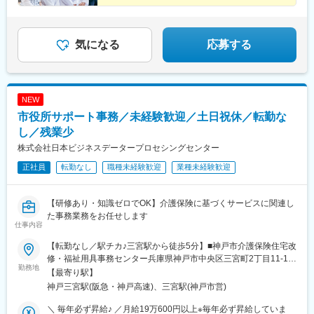
気になる
応募する
NEW
市役所サポート事務／未経験歓迎／土日祝休／転勤な
し／残業少
株式会社日本ビジネスデータープロセシングセンター
正社員
転勤なし
職種未経験歓迎
業種未経験歓迎
【研修あり・知識ゼロでOK】介護保険に基づくサービスに関連し
た事務業務をお任せします
仕事内容
【転勤なし／駅チカ♪三宮駅から徒歩5分】■神戸市介護保険住宅改
修・福祉用具事務センター兵庫県神戸市中央区三宮町2丁目11-1
勤務地
センタープラザ西館5階（JR「三宮駅」から徒歩5分）※受動喫煙
【最寄り駅】
対策：屋内禁煙
神戸三宮駅(阪急・神戸高速)、三宮駅(神戸市営)
＼ 毎年必ず昇給♪ ／月給19万600円以上※毎年必ず昇給していま