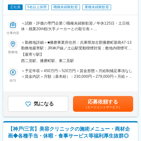
■組織構成：化学試験課は14名（平均年齢41歳）が所属してお
正社員
5名以上採用
職種未経験歓迎
業種未経験歓迎
り、化学試験と物性試験（名7名）で担当が分かれています。今回
は化学試験での募集です。
■魅力：
＜試験・評価の専門企業◇職種未経験歓迎／年休125日・土日祝
・社会貢献…発電所、航空機、自動車などでは、部材が破損する
休・残業20H程/大手メーカーとの取引有＞
と大きな事故に繋がり、多くの人命が危険に晒されてしまいま
仕事内容
す。これらを未然に防ぎ、また同じ事を繰り返さないためにも、
■業務内容
同社の仕事は社会に必要不可欠なものです。
＜勤務地詳細＞■播磨事業所住所：兵庫県加古郡播磨町新島47-13
試験片加工からあらゆる金属・プラスチックの材料試験を行う同
・材料試験の面白み…一口に材料といっても、その特徴や性質は
勤務地最寄駅：JR神戸線／土山駅受動喫煙対策：敷地内喫煙可能
社にて、材料試験をご担当いただきます。エネルギー・自動車・
勤務地
多岐にわたります。一見同じような材料でも、少し組成が変わっ
場所あり
【最寄り駅】
航空関係などの試験・評価・調査に関係する一連の業務（顧客が
たり、介在物を含んだりすることで、全く異なる性質を示しま
西二見駅、播磨町駅、東二見駅
指定する要件に合わせて試験方法の検討/試験機のセッティング/デ
す。一つ一つ材料の本質をどう見抜いていくか、その謎解きが魅
ータ収集/データ解析/報告書作成など）をご担当いただきます。
力です。
＜予定年収＞450万円～520万円＜賃金形態＞月給制補足事項なし
・介在価値…完成品が動くかどうかの検査ではなく、世の中に出
＜賃金内訳＞月額（基本給）：230,000円～279,000円＜月給＞
■業務詳細
給与
る前段階で、部品や材料について性質や強度をチェックしていた
230,000円～279,000円＜昇給有無＞有＜残業手当＞有＜給与補足
・＜強度試験課（強度関連)＞
だくことになります。メーカーから新発売される新商品、街を走
＞■昇給：年1回（4月）※3,000円（過去実績）■賞与：年2回（7
引張試験、曲げ試験、衝撃試験、硬さ試験、破壊靭性試験など。
る新車、空を飛ぶ飛行機、皆様が当たり前に使っているものが形
月、12月）※4.8ヶ月（2025年度実績）■業績により金一封の支給
・＜疲労試験課(疲労試験関連)＞
となる前に、自分たちがその製品に携われることは大きな魅力で
もございます。賃金はあくまでも目安の金額であり、選考を通じ
応募依頼する
高サイクル疲労試験、疲労予き裂導入作業、微小クリープ試験、
気になる
あり、最大の面白さです。
て上下する可能性があります。月給(月額)は固定手当を含めた表記
（エージェントサービス）
実体品疲労試験など。
です。
・＜材料試験課(材料試験関連)＞
金属組織試験、破面観察、硬さ試験、画像処理、形状/寸法測定、
EDS分析など。
【神戸/三宮】美容クリニックの施術メニュー・商材企
・＜樹脂・複合材試験課（樹脂試験関連）＞
画◆各種手当・休暇・食事サービス等福利厚生抜群◎
樹脂・複合材の強度試験、疲労試験など。