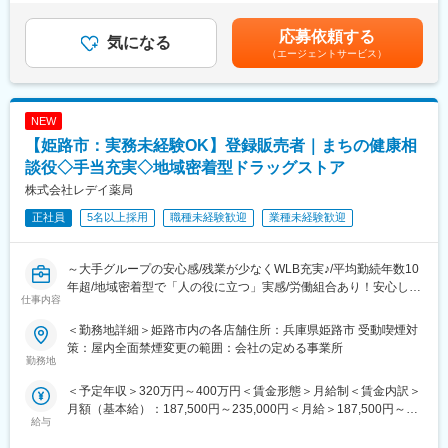
万円賃金はあくまでも目安の金額であり、選考を通じて上下する
■地域密着型で“人の役に立つ”実感が持てる仕事：
・レジ・接客対応
可能性があります。月給(月額)は固定手当を含めた表記です。
地域のお客様との距離が近く、日々の接客や相談対応を通じて、
・商品陳列・売場づくり
応募依頼する
気になる
信頼される存在として働けます。
・発注・在庫管理
（エージェントサービス）
・売上・数値管理の補助
■安定した経営基盤のもと、長期的なキャリア形成が可能：
・スタッフのサポート業務
ツルハグループの一員として安定した基盤があり、腰を据えてキ
☆経験や適性に応じて、将来的にはスタッフの育成、
ャリアアップを目指せます。
NEW
シフト管理、売上管理などのマネジメント業務にも携わっていた
だく可能性があります。
【姫路市：実務未経験OK】登録販売者｜まちの健康相
■労働組合があるので、安心して長く働ける仕組みがある：
談役◇手当充実◇地域密着型ドラッグストア
職場での困りごとや意見を、労働組合を通じて会社に届けること
＼仕事のやりがい／
株式会社レデイ薬局
ができ、声を上げやすい環境があります。
レデイ薬局は、地域に密着したドラッグストアとして、
「健康相談ができる身近な存在」を目指しています。
正社員
5名以上採用
職種未経験歓迎
業種未経験歓迎
＜数字で見るレデイ薬局＞
◎日々の接客を通じてお客様から直接「ありがとう」をもらえる
・男女比＝5：5
◎店舗運営に関わり、自分の工夫が売場や売上に反映される
・平均勤続年数：10.9年
◎将来的には店長として、店舗・人・地域をまとめる立場を目指
～大手グループの安心感/残業が少なくWLB充実♪/平均勤続年数10
・月平均残業時間：8.7時間
せる
年超/地域密着型で「人の役に立つ」実感/労働組合あり！安心して
・平均有給取得日数：9.6日
仕事内容
働ける職場環境～
総合職では、現場とマネジメントの両方で成長を実感できる仕事
＜勤務地詳細＞姫路市内の各店舗住所：兵庫県姫路市 受動喫煙対
変更の範囲：会社の定める業務
です。
■仕事内容：
策：屋内全面禁煙変更の範囲：会社の定める事業所
店長候補として、レデイ薬局のドラッグストア店舗にて勤務して
勤務地
＼レデイ薬局の魅力／
いただきます。
＜予定年収＞320万円～400万円＜賃金形態＞月給制＜賃金内訳＞
■現場から店舗運営まで段階的に成長できる環境：
まずは、レジ業務や商品管理などの基礎業務からスタートし、店
月額（基本給）：187,500円～235,000円＜月給＞187,500円～
レジ・商品管理などの基礎業務からスタートし、将来的には店長
舗運営の基本を学んでいただきます。
給与
235,000円＜昇給有無＞有＜残業手当＞有＜給与補足＞■昇給：あ
として店舗運営やマネジメントに挑戦できます。
り■賞与：あり（平均4.1か月分）■モデル年収：30歳：店長：425