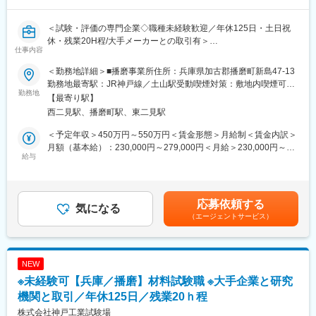
ローを行いスムーズな運営につなげています。提案先は病院や介
護施設の事務局ですので休日の呼び出しやドクターへの提案はご
＜試験・評価の専門企業◇職種未経験歓迎／年休125日・土日祝
ざいません。
休・残業20H程/大手メーカーとの取引有＞
仕事内容
■業務の特徴
・医療機関と年間契約を結ぶ為、契約単価が非常に高くなりま
＜勤務地詳細＞■播磨事業所住所：兵庫県加古郡播磨町新島47-13
■業務内容：発電施設、自動車、航空機などに用いられる各種工業
す。そのため、数字を追い求めるような営業ではなく、提案から
勤務地最寄駅：JR神戸線／土山駅受動喫煙対策：敷地内喫煙可能
材料の試験評価業務を担当いただきます。主に、化学試験（環境
勤務地
アフターフォローまでしっかりと対応し、顧客との関係を構築す
場所あり
【最寄り駅】
試験・腐食試験・化工試験・電池評価試験）をお任せ致します。
ることが大切な営業スタイルです。
西二見駅、播磨町駅、東二見駅
■業務詳細：
・賞与は目標に対する達成率で決まり、昨年度の賞与平均は4.5か
＜予定年収＞450万円～550万円＜賃金形態＞月給制＜賃金内訳＞
【業務内容】
月分、加えて決算賞与が平均30万円支給されています。頑張った
月額（基本給）：230,000円～279,000円＜月給＞230,000円～
・腐食試験（金属の耐久性評価）： 薬品を用いた規格試験の実
給与
分はしっかり賞与で還元する仕組みです。
279,000円＜昇給有無＞有＜残業手当＞有＜給与補足＞■昇給：年
施。試験後の変化を写真撮影や質量測定によって詳細に評価し、
1回（4月）※3,200円（組合員平均）■賞与：年2回（7月、12月）
素材の寿命を予測します。
・顧客は病院などの医療機関が中心です。大野浦病院が同社のバ
※※過去実績約4.8ヶ月分■業績により金一封の支給もございます。
・電池評価試験（次世代エネルギーの安全性確認）： 充放電装
ックボーンとして存在しているため、同じ医療機関として信頼性
賃金はあくまでも目安の金額であり、選考を通じて上下する可能
応募依頼する
置、熱衝撃試験機、振動試験機などを駆使した特性評価。過酷な
気になる
も高く非常に動きやすい環境です。
性があります。月給(月額)は固定手当を含めた表記です。
（エージェントサービス）
環境下での電池の挙動を数値化し、安全性を支えます。
・環境試験（製品の信頼性テスト）： 恒温槽や恒温恒湿槽を用い
■当社について
た、温度・湿度変化に対する耐久テスト。寸法測定や電圧・抵抗
超高齢者社会をむかえた昨今、医療機関及び介護施設の社会的役
測定を通じて、製品の品質を多角的に分析します。
割は益々高くなると思われます。当社では、これまで医療機関・
NEW
・化工試験（物質の精密分析）： ガスクロマトグラフィー
介護施設の経営サポートを通じて培った経験を生かすと同時に、
※未経験可【兵庫／播磨】材料試験職 ※大手企業と研究
（GC）や質量分析計（GCMS）を用いた化学分析。目に見えない
手の届きにくい部分の充実化を図り、在宅におけるご高齢者様の
成分を特定し、品質の裏付けを行います。
機関と取引／年休125日／残業20ｈ程
豊かな生活の実現を目指します。
株式会社神戸工業試験場