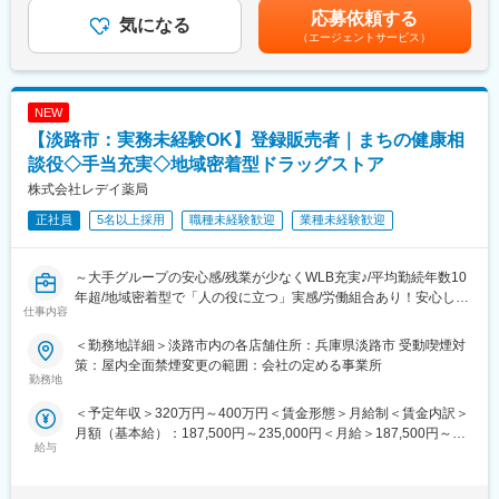
※使用装置（使用頻度の高い順）…HPLC、GC、IR、粒度分布
■会社概要
あり、選考を通じて上下する可能性があります。月給(月額)は固定
応募依頼する
計、カールフィッシャー水分測定装置、UV計、イオンクロマトグ
気になる
https://www.youtube.com/watch?v=Ge4KiEjNYaM
手当を含めた表記です。
（エージェントサービス）
ラフ装置、旋光度計
■採用サイト内動画ページ
https://trim-saiyo.jp/movie/
■組織構成：
約25名＝20代・30代・40代（各7名）50代（4名）
変更の範囲：会社の定める業務
NEW
※年齢や性別を問わず働きやすい職場です。離職率が低く、フラッ
【淡路市：実務未経験OK】登録販売者｜まちの健康相
トな組織体制のため、自分の意見を言いやすい環境が整っていま
す。
談役◇手当充実◇地域密着型ドラッグストア
株式会社レデイ薬局
■働き方／福利厚生：
正社員
5名以上採用
職種未経験歓迎
業種未経験歓迎
・年間休日126日、月平均残業15時間（ほぼない時もあります）
と、非常に働きやすい環境です。
・単身赴任の方や一人暮らしの独身の方には住宅手当がつきます※
～大手グループの安心感/残業が少なくWLB充実♪/平均勤続年数10
支給規定あり
年超/地域密着型で「人の役に立つ」実感/労働組合あり！安心して
・家族手当、ファミリサポート休暇（5日間支給。ご家族の通院や
仕事内容
働ける職場環境～
イベントに参加いただくための休暇）があり、育休後復帰率
100％とご家族がいらっしゃる方にとっても働きやすい環境で
＜勤務地詳細＞淡路市内の各店舗住所：兵庫県淡路市 受動喫煙対
■仕事内容：
す。
策：屋内全面禁煙変更の範囲：会社の定める事業所
店長候補として、レデイ薬局のドラッグストア店舗にて勤務して
勤務地
いただきます。
■教育体制
＜予定年収＞320万円～400万円＜賃金形態＞月給制＜賃金内訳＞
まずは、レジ業務や商品管理などの基礎業務からスタートし、店
入社後は6か月程度のOJTを通じて、年代が近しい先輩社員が丁寧
月額（基本給）：187,500円～235,000円＜月給＞187,500円～
舗運営の基本を学んでいただきます。
に指導します。さらに、通信教育やGMP教育も充実しており、自
給与
235,000円＜昇給有無＞有＜残業手当＞有＜給与補足＞■昇給：あ
己研鑽の機会が豊富にあります。
り■賞与：あり（平均4.1か月分）■モデル年収：30歳：店長：425
【主な業務内容】
万円賃金はあくまでも目安の金額であり、選考を通じて上下する
・レジ・接客対応