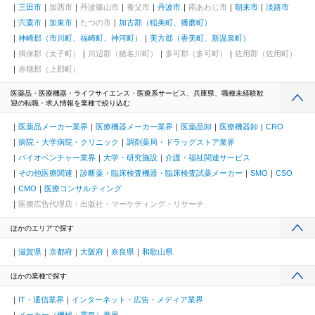
三田市
加西市
丹波篠山市
養父市
丹波市
南あわじ市
朝来市
淡路市
宍粟市
加東市
たつの市
加古郡（稲美町、播磨町）
神崎郡（市川町、福崎町、神河町）
美方郡（香美町、新温泉町）
揖保郡（太子町）
川辺郡（猪名川町）
多可郡（多可町）
佐用郡（佐用町）
赤穂郡（上郡町）
医薬品・医療機器・ライフサイエンス・医療系サービス、兵庫県、職種未経験歓
迎の転職・求人情報を業種で絞り込む
医薬品メーカー業界
医療機器メーカー業界
医薬品卸
医療機器卸
CRO
病院・大学病院・クリニック
調剤薬局・ドラッグストア業界
バイオベンチャー業界
大学・研究施設
介護・福祉関連サービス
その他医療関連
診断薬・臨床検査機器・臨床検査試薬メーカー
SMO
CSO
CMO
医療コンサルティング
医療広告代理店・出版社・マーケティング・リサーチ
ほかのエリアで探す
滋賀県
京都府
大阪府
奈良県
和歌山県
ほかの業種で探す
IT・通信業界
インターネット・広告・メディア業界