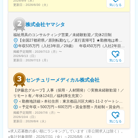
2026/9/9（水）
気になる
更新日：
2026/6/30（火）
■やりがい：
今後ますます需要が増加するとされている介護福祉分野での仕事
です。自社の強みを明確に活かした事業展開を行っており、これ
株式会社ヤマシタ
まで業績は順調に推移し業界トップクラスの地位を築いていま
す。実際、商品を使用されているご利用者より「外出するのが楽
福祉用具のコンサルティング営業／未経験歓迎／完休2日制
になった、ありがとう」といった言葉を直接いただく事も多くあ
【全国27都府県／原則転勤なし／直行直帰可】★勤務地は希望を考慮★拠点により車通勤OK※充足状況により、ご希望の勤務地での募集が終了している場合があります。※転居を伴う転勤の有無は、半年ごとに希望を伺い、選択いただけます。■東北■・宮城県（仙台市）■関東■・東京都（東京23区など）・神奈川県（横浜市など）・埼玉県（さいたま市など）・千葉県（千葉市など）・茨城県（水戸市）・栃木県（宇都宮市／足利市）・群馬県（前橋市）■東海■・愛知県（名古屋市／豊田市／豊橋市／小牧市）・静岡県（静岡市／浜松市／沼津市／焼津市／富士市）・岐阜県（岐阜市）・三重県（四日市市）■信越・北陸■・長野県（長野市）・山梨県（甲府市）・石川県（金沢市）・富山県（富山市）・福井県（福井市）■関西■・大阪府・兵庫県（神戸市／尼崎市／姫路市）・京都府（京都市）・奈良県（奈良市／天理市）・滋賀県（大津市／彦根市）・和歌山県（和歌山市／田辺市）■中国■・広島県（広島市）・岡山県（岡山市）■四国■・香川県（高松市）■九州■・福岡県（福岡市）
り、やりがいを実感できるお仕事です。
年収535万円（入社3年目／29歳） 年収450万円（入社2年目／26歳）
掲載予定期間：
変更の範囲：会社の定める業務
2026/7/13（月）
〜
2026/9/13（日）
気になる
更新日：
2026/7/13（月）
センチュリーメディカル株式会社
【伊藤忠グループ】人事（採用・人材開発）◇実務未経験歓迎！／
リモート有／年休124日／福利厚生充実◇
＜勤務地詳細＞本社住所：東京都品川区大崎1-11-2 ゲートシティ大崎イーストタワー22Ｆ勤務地最寄駅：JR山手線／大崎駅受動喫煙対策：屋内全面禁煙変更の範囲：会社の定める事業所（リモートワーク含む）
＜予定年収＞500万円～600万円＜賃金形態＞月給制＜賃金内訳＞月額（基本給）：300,000円～350,000円＜月給＞300,000円～350,000円＜昇給有無＞有＜残業手当＞有＜給与補足＞上記年収は、あくまで目安であり、前職・経験を考慮し検討させて頂きます。■昇給：あり■賞与：あり※会社業績と個人業績に応じて算定されます。賃金はあくまでも目安の金額であり、選考を通じて上下する可能性があります。月給(月額)は固定手当を含めた表記です。
掲載予定期間：
2026/7/6（月）
〜
2026/10/4（日）
気になる
更新日：
2026/8/4（火）
※求人応募数の多い順にランキングしています（非公開求人は除く）。
※集計対象期間：2026/7/31（金）～2026/8/6（木）