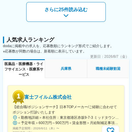
・組立
・基本土日祝休みかつ、休日の呼び出しはないため、オンオフの
・機能、安全性に問題がないかの点検
切り替えをしながら働けます。
さらに25件読み込む
※対応件数は1日3～5台程度です。
・エリア職（転居を伴う転勤無）／準総合職（地域内転勤有）／
※使用中の日々のメンテナンス、点検はサービスエンジニアが行う
総合職（全国転勤有）の3つから選択できるため、腰を据えて働き
ため、自社内で業務が完結します。
たい方も安心です。
■補足：
変更の範囲：会社の定める業務
・電動車いす・カートの構造などは入社後に習得可能です。
人気求人ランキング
・工具を用いた経験がある方であれば、先輩社員が未経験から指
dodaに掲載中の求人を、応募数順にランキング形式でご紹介します。
導しますのでご安心ください。
※応募数が同数の場合は、新着順に表示しています。
・自動車整備・バイク整備などの経験がある方はもちろん、DIY・
更新日：
2026/8/7（金）
日曜大工などで手を動かしてものづくり・機械いじりをすること
医薬品・医療機器・ライ
が好きな方も活躍できます。
兵庫県
職種未経験歓迎
フサイエンス・医療系サ
ービス
■当社の強み：
豊富な商品ラインナップ、電動車いすについての専門的なメンテ
ナンス技術力です。当社では、外部に委託することなく全ての整
備・メンテナンスを社内で行っています。参入障壁が高いビジネ
富士フイルム株式会社
スを展開しており、お客様から高い信頼を得ています。
【総合職/ポジションサーチ】日本TOPメーカー/ご経験に合わせて
■業界未経験の方も安心の研修制度：
ポジション打診いたします
入社後は研修期間として3カ月間、商品知識や業務の流れを学んで
＜勤務地詳細＞本社住所：東京都港区赤坂9-7-3 ミッドタウン・ウェスト勤務地最寄駅：東京メトロ日比谷線／都営大江戸線／六本木駅受動喫煙対策：敷地内全面禁煙変更の範囲：会社の定める事業所（リモートワーク含む）
いただき、先輩社員に同行し業務の進め方を習得した後、一人立
＜予定年収＞600万円～900万円＜賃金形態＞月給制補足事項なし＜賃金内訳＞月額（基本給）：300,000円～500,000円＜月給＞300,000円～500,000円＜昇給有無＞有＜残業手当＞有賃金はあくまでも目安の金額であり、選考を通じて上下する可能性があります。月給(月額)は固定手当を含めた表記です。
ちとなります。
掲載予定期間：
※多くの方が業界未経験で入社し活躍しています。
2026/6/11（木）
〜