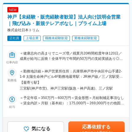
NEW
神戸【未経験・販売経験者歓迎】法人向け説明会営業
｜飛び込み・新規テレアポなし｜プライム上場
株式会社日本トリム
正社員
上場企業
職種未経験歓迎
業種未経験歓迎
＜健康志向の高まりでニーズ増／残業月20時間程度年休120日／
成果が給与に反映！全体平均で年間約50万円の支給実績あり◎＞
仕事内容
【仕事の内容】
＜勤務地詳細＞神戸営業所住所：兵庫県神戸市中央区中山手通2-
当社は、東証プライム上場の電解水素水整水器メーカーです。
1-8 太陽生命神戸ビル4F勤務地最寄駅：JR神戸線／三ノ宮駅受動
今回募集するのは、法人企業の従業員様向けに製品説明会・体験
勤務地
喫煙対策：屋内喫煙可能場所あり変更の範囲：会社の定める事業
【最寄り駅】
会を行う営業職です。
所
三宮駅(神戸市営)、神戸三宮駅(阪急・神戸高速)、三ノ宮駅
新規飛び込みや無作為なテレアポではなく、代理店からの紹介先
やお問い合わせのあった法人様が中心です。
＜予定年収＞350万円～600万円＜賃金形態＞月給制補足事項なし
入社後は専任トレーナーがつき、商品知識・説明トーク・商談の
＜賃金内訳＞月額（基本給）：175,000円～269,000円その他固定
進め方を同行しながら学べます。
給与
手当/月：20,000円固定残業手当/月：57,000円～131,000円（固定
これまでのご経験を活かし、安定した上場企業で成果に応じた収
残業時間40時間0分/月）超過した時間外労働の残業手当は追加支
入アップを目指せる環境です。
給＜月給＞252,000円～420,000円（一律手当を含む）＜昇給有無
＞有＜残業手当＞有＜給与補足＞■固定給に加え、販売実績に応じ
応募依頼する
【求人ポイント◎】
気になる
たインセンティブ制度があります。■昇給年１回■賞与：年2回（7
（エージェントサービス）