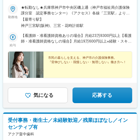
★転勤なし★兵庫県神戸市中央区磯上通（神戸市福祉局介護保険
課分室 認定事務センター）《アクセス》各線「三宮駅」より徒
勤務地
歩12～13分※受動喫煙対策：屋内禁煙
【最寄り駅】
神戸三宮駅(阪神)、三宮・花時計前駅
【看護師・准看護師資格ありの場合】月給23万8300円以上【看護
師・准看護師資格なしの場合】月給19万600円以上※経験・スキル
給与
などにより優遇します※毎年必ず昇給しています。経験を積めば積
むほど収入も着実にアップ！
市民の暮らしを支える、神戸市の介護保険事務。
『背伸びしない・我慢しない・無理しない』働き方へ！
気になる
応募する
受付事務・衛生士／未経験歓迎／残業ほぼなし／イン
センティブ有
アクア畠中歯科