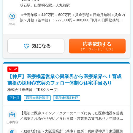
介護用電動ベッド・車いす・歩行器などの福祉用具を、全国7,000
当社は従業員6名（うちパート2名）の少人数体制で、院長を中心
明石駅、山陽明石駅、人丸前駅
程度ある介護ショップにレンタル卸をする際の営業活動をお任せ
にスタッフ同士の距離が近く、相談しやすい雰囲気です。完全週
します。
休2日制（水・日・祝休み）、土曜は17:00までで、原則残業はあ
＜予定年収＞440万円～600万円＜賃金形態＞日給月給制＜賃金内
りません。
訳＞月額（基本給）：227,000円～308,000円/月20日間勤務想定
■業務内容：
給与
その他固定手当/月：12,000円＜想定月額＞239,000円～320,000
・得意先への商品提案営業
■企業の特徴／魅力：
円＜昇給有無＞有＜残業手当＞有＜給与補足＞※上記年収は残業時
・福祉用具貸与事業者（介護ショップ）に対する商品案内
当社は「予防中心の歯科医療」を掲げ、ドックベストセメント、
間30h/月を含む想定金額です。■その他定額手当：地域手当■賞
・販促活動、ルート配送及び指定先への配送
歯周内科治療、電解中性殺菌水システムなど最先端の技術を積極
与：年2回（年4.7ヶ月分程度予定）■昇給：年1回賃金はあくまで
応募依頼する
・商品出荷積込みや返却品入荷の作業
気になる
的に導入しています。最新設備が整っており、一般歯科から小
も目安の金額であり、選考を通じて上下する可能性があります。
（エージェントサービス）
・レンタルの受注手配及びそれに伴うシステム入力
児、矯正、インプラントまで幅広い症例に関わることで、歯科衛
月給(月額)は固定手当を含めた表記です。
生士としてのスキルを総合的に高めることができます。地域密着
■入社後の研修場所について
で長年通っている患者様も多く、長期的な予防・メンテナンスに
入社後1～３ヵ月程度は、OJT研修のため神戸営業所で勤務いただ
関わりたい方には大きなやりがいを感じていただける職場です。
NEW
きます。
【神戸】医療機器営業◇異業界から医療業界へ！育成
※始業・終業時間についてはみなし勤務とさせて頂きます。
変更の範囲：会社の定める業務
※実施期間および就業時間については、ご希望を考慮して決定しま
前提の採用◎充実のフォロー体制◇住宅手当あり
す。
株式会社東機貿（TKBグループ）
【神戸営業所】※マイカー通勤可能
正社員
職種未経験歓迎
業種未経験歓迎
〒658-0023 兵庫県神戸市東灘区深江浜町118
https://www.paramount-careservice.jp/office/kobe-sales-office/
【最初は既存メイン／ドクターのニーズにあった医療機器を提案
■教育体制：
／感謝されるやりがい／直行直帰・営業車の貸与あり／年間休日
入社初日は、オリエンテーションを実施いたします。
仕事内容
120日／日本の歴史あるグローバル企業】
2日目以降は、OJTを通じて、先輩社員の営業活動に同行しなが
ら、実務を段階的に習得していただきます。
＜勤務地詳細＞大阪営業所（兵庫）住所：兵庫県神戸市東灘区御