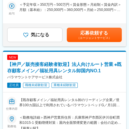
環境です。
入社時研修（座学）後に現場配属となります。OJT研修メイン
＜予定年収＞350万円～500万円＜賃金形態＞月給制＜賃金内訳＞
で、先輩社員と帯同しながら業務習得をしていただきます。
月額（基本給）：250,000円～360,000円＜月給＞250,000円～
■職務詳細：
給与
360,000円＜昇給有無＞有＜残業手当＞有＜給与補足＞賞与年2回
・歯科医師の診療補助（器具準備、アシスト、片付けなど）
■福利厚生：
（計2.0ヶ月分／前年度実績）あり。賃金はあくまでも目安の金額
・スケーリング、PMTC、フッ素塗布などの予防処置全般
・PhiliFlex：健康増進のために使用できるポイント年72000ptを付
であり、選考を通じて上下する可能性があります。月給(月額)は固
・小児～高齢者へのブラッシング指導・生活習慣アドバイス
与（1pt=1円相当、非課税）
定手当を含めた表記です。
応募依頼する
・定期健診・メンテナンス患者様の管理、次回予約フォロー
気になる
・Care leave制度…有給に加え10日間の本人／家族の為のケア休
（エージェントサービス）
・だ液検査や歯周内科治療、ホワイトニング等のサポート
暇
・Sick leave…業務外の傷病でも最大30日の療養が承認
■サポート体制：
・連続有給休暇…1年に1回以上5日連続の有給を推奨
入社後は、当社の診療方針や予防プログラムを丁寧にレクチャー
NEW
します。まずは診療補助や簡単なクリーニングなど、これまでの
変更の範囲：会社の定める業務
【神戸／販売接客経験者歓迎】法人向けルート営業 ※既
ご経験を活かしやすい業務からスタートし、だ液検査、歯周内科
治療、マウスピース矯正、インプラントなどは先輩スタッフが
存顧客メイン／福祉用具レンタル卸国内NO.1
OJTでしっかり指導します。最新機器（CT、iTero、セレック、レ
パラマウントケアサービス株式会社
ーザー、デンタルテン）の使い方も一つずつ習得いただけるの
正社員
職種未経験歓迎
業種未経験歓迎
で、無理なくステップアップできる環境です。
■ゆくゆくお任せする業務：
【既存顧客メイン／福祉用具レンタル卸のリーディング企業／世
慣れてきたら、メンテナンス枠を中心とした担当制での予防管理
界100カ国以上で利用されているパラマウントベッドG／月1回の
や、だ液検査結果にもとづく指導、ホワイトニング・ブライトニ
仕事内容
土曜出勤で基本週休2日】
ング施術、矯正やインプラント患者様の長期フォローなど、患者
様とじっくり向き合う業務をお任せします。
＜勤務地詳細＞西神戸営業所住所：兵庫県神戸市西区伊川谷町潤
■ポジション概要：
和1015-1 受動喫煙対策：屋内全面禁煙変更の範囲：会社の定める
福祉用具レンタル品のご提案を行う営業です。
勤務地
■組織体制：
事業所
【最寄り駅】