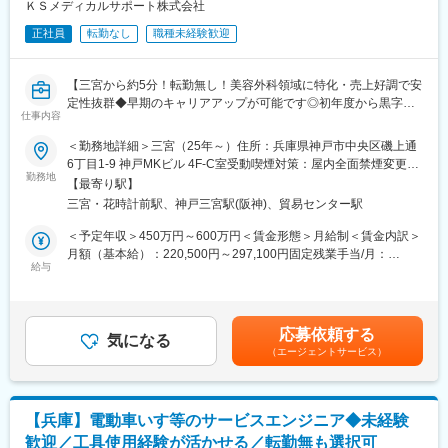
ＫＳメディカルサポート株式会社
■組織構成・教育体制
正社員
転勤なし
職種未経験歓迎
材料試験部への配属です。約160名の組織となり、試験内容によ
って課が分かれております。どの課への配属となるかは、ご経験
や特性、ご希望を踏まえ決定していきます。また、未経験入社の
【三宮から約5分！転勤無し！美容外科領域に特化・売上好調で安
方の教育にも力を入れており、2～5年程度かけて独り立ちできる
定性抜群◆早期のキャリアアップが可能です◎初年度から黒字化
よう丁寧にサポートします
仕事内容
を達成中】
＜勤務地詳細＞三宮（25年～）住所：兵庫県神戸市中央区磯上通
■魅力
■会社概要：
6丁目1-9 神戸MKビル 4F-C室受動喫煙対策：屋内全面禁煙変更の
・社会貢献…航空機、自動車などでは、部材が破損すると大きな
全国で医院開業支援を行っており、「存続できる医院、医療の実
勤務地
範囲：無
事故に繋がり、多くの人命が危険に晒されてしまいます。これら
【最寄り駅】
現を経営・戦略・人材からサポート」をミッションとして、医療
を未然に防ぎ、また同じ事を繰り返さないためにも、同社の仕事
三宮・花時計前駅、神戸三宮駅(阪神)、貿易センター駅
機関が抱える課題の解決、支援を行うコンサルティング会社で
は社会に必要不可欠なものです。
す。
＜予定年収＞450万円～600万円＜賃金形態＞月給制＜賃金内訳＞
・材料試験の面白み…一口に材料といっても、その特徴や性質は
月額（基本給）：220,500円～297,100円固定残業手当/月：
多岐にわたります。一見同じような材料でも、少し組成が変わっ
■業務詳細：
給与
72,000円～84,700円（固定残業時間50時間0分/月）超過した時間
たり介在物を含んだりすることで全く異なる性質を示します。一
提携している美容外科クリニックの全国展開にあたり、クリニッ
外労働の残業手当は追加支給＜月給＞292,500円～381,800円（一
つ一つ材料の本質をどう見抜いていくか、その謎解きが魅力で
クの施術メニューや商材の企画・開発業務を行います。
律手当を含む）＜昇給有無＞有＜残業手当＞有＜給与補足＞※経
す。
・施術メニュー作成(価格設定も含む)
験・スキルを考慮の上、決定します。記載年収額は選考を通じて
・介在価値…完成品が動くかどうかの検査ではなく、世の中に出
応募依頼する
・商材の選定(医療機器、薬剤等)
気になる
上下する可能性があります。■賞与：年2回（7月、12月※業績賞
る前段階で、部品や材料について性質や強度をチェックしていた
（エージェントサービス）
・医療機器や医薬品メーカー等の業者との打ち合わせ
与）■昇給：随時あり※半年に1度の人事考課以外にも評価された
だくことになります。メーカーから新発売される新商品、街を走
・使用する商材のデモンストレーション
場合には、昇給・昇格の可能性があります。賃金はあくまでも目
る新車、空を飛ぶ飛行機、皆様が当たり前に使っているものが形
※施術メニュー作成：商材選定や打ち合わせ＝5:5
安の金額であり、選考を通じて上下する可能性があります。月給
となる前に、自分たちがその製品に携われることは大きな魅力で
(月額)は固定手当を含めた表記です。
あり、最大の面白さです。
【兵庫】電動車いす等のサービスエンジニア◆未経験
■充実の福利厚生：
歓迎／工具使用経験が活かせる／転勤無も選択可
下記、一例