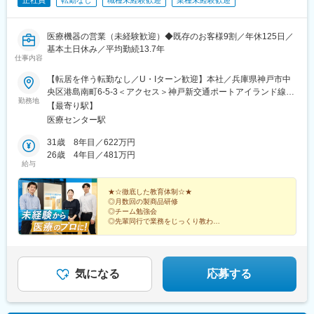
正社員
転勤なし
職種未経験歓迎
業種未経験歓迎
医療機器の営業（未経験歓迎）◆既存のお客様9割／年休125日／
基本土日休み／平均勤続13.7年
仕事内容
【転居を伴う転勤なし／U・Iターン歓迎】本社／兵庫県神戸市中
央区港島南町6-5-3＜アクセス＞神戸新交通ポートアイランド線
勤務地
「医療センター駅」より徒歩5分※受動喫煙防止対策：屋内禁煙
【最寄り駅】
医療センター駅
31歳 8年目／622万円
26歳 4年目／481万円
給与
★☆徹底した教育体制☆★
◎月数回の製商品研修
◎チーム勉強会
◎先輩同行で業務をじっくり教わる
★☆働きやすい環境☆★
◎年間休日125日
◎土日休み
◎インセンティブあり
気になる
応募する
◎兵庫県外への転勤なし