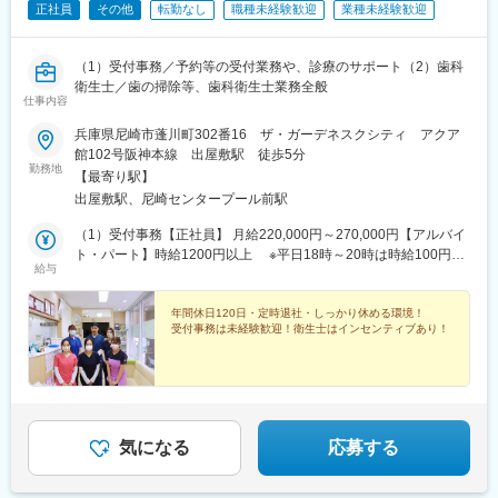
正社員
その他
転勤なし
職種未経験歓迎
業種未経験歓迎
（1）受付事務／予約等の受付業務や、診療のサポート（2）歯科
衛生士／歯の掃除等、歯科衛生士業務全般
仕事内容
兵庫県尼崎市蓬川町302番16 ザ・ガーデネスクシティ アクア
館102号阪神本線 出屋敷駅 徒歩5分
勤務地
【最寄り駅】
出屋敷駅、尼崎センタープール前駅
（1）受付事務【正社員】 月給220,000円～270,000円【アルバイ
ト・パート】時給1200円以上 ※平日18時～20時は時給100円UP
給与
／日曜日は時給1320円以上（時給×10％UP！）（2）歯科衛生士
【正社員】月給280,000円～ 450,000円新卒/月給260,000円
~【アルバイト・パート】時給1900円以上※日曜日は時給2090円
年間休日120日・定時退社・しっかり休める環境！
受付事務は未経験歓迎！衛生士はインセンティブあり！
以上（時給×10％UP！）※歯科衛生士は歩合給（インセンティ
ブ）制度あり担当業務・貢献度・成果に応じて収入が加算される
ため、月収アップが可能です★実際にインセンティブを含め月収
80万円を超えるスタッフもいました！研修期間中も時給の変更は
ございません研修期間最長2ヶ月（※能力により短縮有）
気になる
応募する