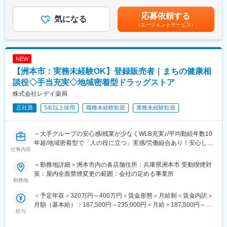
万円賃金はあくまでも目安の金額であり、選考を通じて上下する
■地域密着型で“人の役に立つ”実感が持てる仕事：
・レジ・接客対応
可能性があります。月給(月額)は固定手当を含めた表記です。
地域のお客様との距離が近く、日々の接客や相談対応を通じて、
・商品陳列・売場づくり
応募依頼する
気になる
信頼される存在として働けます。
・発注・在庫管理
（エージェントサービス）
・売上・数値管理の補助
■安定した経営基盤のもと、長期的なキャリア形成が可能：
・スタッフのサポート業務
ツルハグループの一員として安定した基盤があり、腰を据えてキ
☆経験や適性に応じて、将来的にはスタッフの育成、
ャリアアップを目指せます。
NEW
シフト管理、売上管理などのマネジメント業務にも携わっていた
だく可能性があります。
【洲本市：実務未経験OK】登録販売者｜まちの健康相
■労働組合があるので、安心して長く働ける仕組みがある：
談役◇手当充実◇地域密着型ドラッグストア
職場での困りごとや意見を、労働組合を通じて会社に届けること
＼仕事のやりがい／
株式会社レデイ薬局
ができ、声を上げやすい環境があります。
レデイ薬局は、地域に密着したドラッグストアとして、
「健康相談ができる身近な存在」を目指しています。
正社員
5名以上採用
職種未経験歓迎
業種未経験歓迎
＜数字で見るレデイ薬局＞
◎日々の接客を通じてお客様から直接「ありがとう」をもらえる
・男女比＝5：5
◎店舗運営に関わり、自分の工夫が売場や売上に反映される
・平均勤続年数：10.9年
◎将来的には店長として、店舗・人・地域をまとめる立場を目指
～大手グループの安心感/残業が少なくWLB充実♪/平均勤続年数10
・月平均残業時間：8.7時間
せる
年超/地域密着型で「人の役に立つ」実感/労働組合あり！安心して
・平均有給取得日数：9.6日
仕事内容
働ける職場環境～
総合職では、現場とマネジメントの両方で成長を実感できる仕事
＜勤務地詳細＞洲本市内の各店舗住所：兵庫県洲本市 受動喫煙対
変更の範囲：会社の定める業務
です。
■仕事内容：
策：屋内全面禁煙変更の範囲：会社の定める事業所
店長候補として、レデイ薬局のドラッグストア店舗にて勤務して
勤務地
＼レデイ薬局の魅力／
いただきます。
＜予定年収＞320万円～400万円＜賃金形態＞月給制＜賃金内訳＞
■現場から店舗運営まで段階的に成長できる環境：
まずは、レジ業務や商品管理などの基礎業務からスタートし、店
月額（基本給）：187,500円～235,000円＜月給＞187,500円～
レジ・商品管理などの基礎業務からスタートし、将来的には店長
舗運営の基本を学んでいただきます。
給与
235,000円＜昇給有無＞有＜残業手当＞有＜給与補足＞■昇給：あ
として店舗運営やマネジメントに挑戦できます。
り■賞与：あり（平均4.1か月分）■モデル年収：30歳：店長：425
【主な業務内容】