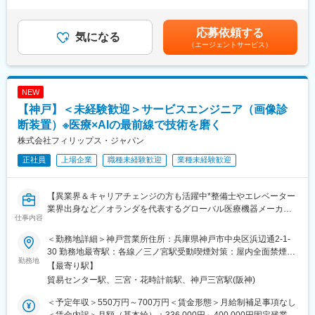
月）超過した時間外労働の残業手当は追加支給＜月給＞241,100
円（一律手当を含む）＜昇給有無＞有＜残業手当＞有＜給与補足
■地域密着型で“人の役に立つ”実感が持てる仕事：
■業務詳細
＞■昇給年1回■賞与（年2回）※賞与についは評価期間外の支給は
地域のお客様との距離が近く、日々の接客や相談対応を通じて、
▼医療機関や居宅介護支援事業所などへの訪問
応募依頼する
気になる
ございません月給241,100円＋インセンティブ ※月平均６万円を
信頼される存在として働けます。
病院やリハビリ施設、居宅介護支援事業所などを定期的に訪問。
（エージェントサービス）
獲得しています（契約件数により上下あり）※月給にはみなし残業
介護施設へのご入居を検討されている方やそのご家族を紹介して
手当（13時間分／2万円）を含みます。超過分は別途支給しま
■安定した経営基盤のもと、長期的なキャリア形成が可能：
いただきます。
す。賃金はあくまでも目安の金額であり、選考を通じて上下する
ツルハグループの一員として安定した基盤があり、腰を据えてキ
▼施設の案内・説明
可能性があります。月給(月額)は固定手当を含めた表記です。
ャリアアップを目指せます。
NEW
入居を検討されている方に対し、なぜ入居を検討しているのか、
どのような設備を利用したいか、どの程度の介護が必要かなどを
【神戸】＜未経験歓迎＞サービスエンジニア（画像診
■労働組合があるので、安心して長く働ける仕組みがある：
丁寧にヒアリング。その上で、複数の施設の中から、ご要望に合
断装置）※医療×AIの最前線で技術を磨く
職場での困りごとや意見を、労働組合を通じて会社に届けること
う最適な施設をご案内します。
株式会社フィリップス・ジャパン
ができ、声を上げやすい環境があります。
＊担当エリア：大阪・京都・奈良・兵庫の各拠点を中心にチーム
で活動を行います。
正社員
上場企業
職種未経験歓迎
業種未経験歓迎
＜数字で見るレデイ薬局＞
＊インセンティブ：1契約につき2～3万円のインセンティブ支給
・男女比＝5：5
となります。
・平均勤続年数：10.9年
【異業界＆キャリアチェンジの方も活躍中*整備士やエレベーター
・月平均残業時間：8.7時間
■仕事のポイント：
業界出身など／オランダを代表するグローバル医療機器メーカー
・平均有給取得日数：9.6日
仕事内容
◎「売り込む」ではなく「相談に乗る」営業スタイル
社内公募制度など、キャリアパス充実／従業員世界約67,300名・
施設の紹介とはいえ、無理に「売り込む」必要はありません。介
100ヵ国以上に展開／語学研修・海外研修でグローバルスキル習
＜勤務地詳細＞神戸営業所住所：兵庫県神戸市中央区浜辺通2-1-
変更の範囲：会社の定める業務
護施設へのご入居にあたり、利用者様やそのご家族の不安を取り
得／福利厚生充実／フルフレックス／長期就業◎】
30 勤務地最寄駅：各線／三ノ宮駅受動喫煙対策：屋内全面禁煙変
除くために「相談に乗る」気持ちで対応することを大切にしてい
勤務地
更の範囲：会社の定める事業所（リモートワーク含む）
【最寄り駅】
ます。
■職務詳細：
貿易センター駅、三宮・花時計前駅、神戸三宮駅(阪神)
◎遠い未来も確実に必要とされる安定事業
当社のサービスエンジニア職として、医療機器の保守、点検、修
高齢者の増加が想定される日本国内。多くの人にとって『介護』
理などをメインに担当していただきます。医療従事者と患者の
＜予定年収＞550万円～700万円＜賃金形態＞月給制補足事項なし
の存在が身近になっていく時代だからこそ、当社へのニーズは着
方々が安心して当社製品をお使いいただけるようサービス提供を