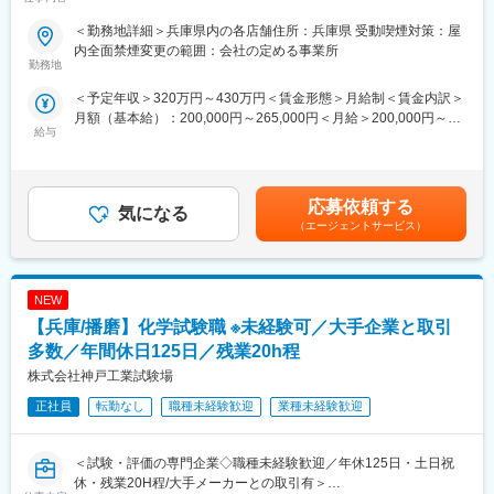
働ける職場環境～
品群を持ちます。
【日系×世界展開の医療機器企業】
＜勤務地詳細＞兵庫県内の各店舗住所：兵庫県 受動喫煙対策：屋
■仕事内容：
日本における最先端医療機器の輸入商社として国内トップシェア
内全面禁煙変更の範囲：会社の定める事業所
店長候補として、レデイ薬局のドラッグストア店舗にて勤務して
勤務地
の製品を持ち、海外グループ会社による世界規模(アメリカ、フラ
いただきます。
ンス、イタリア、スイス等)の事業展開を行なっています。社会貢
＜予定年収＞320万円～430万円＜賃金形態＞月給制＜賃金内訳＞
まずは、レジ業務や商品管理などの基礎業務からスタートし、店
献性が高く、安定している医療業界かつ日本の歴史あるグローバ
月額（基本給）：200,000円～265,000円＜月給＞200,000円～
舗運営の基本を学んでいただきます。
ル企業という非常に珍しい同社にて力を存分に発揮して頂きたい
給与
265,000円＜昇給有無＞有＜残業手当＞有＜給与補足＞■昇給：あ
と考えています。
り■賞与：あり（平均4.1か月分）■モデル年収：30歳：店長：508
【主な業務内容】
【商社、メーカー双方の機能が強み】
万円賃金はあくまでも目安の金額であり、選考を通じて上下する
・レジ・接客対応
海外の優れた医療機器を輸入し販売する商社機能のみならず、自
可能性があります。月給(月額)は固定手当を含めた表記です。
・商品陳列・売場づくり
応募依頼する
社グループメーカーによる製品開発・製造にも積極的に取り組ん
気になる
・発注・在庫管理
でいるほか、現場の声を生かしたOEMブランド「tkbシリーズ」も
（エージェントサービス）
・売上・数値管理の補助
展開しています。
・スタッフのサポート業務
☆経験や適性に応じて、将来的にはスタッフの育成、
変更の範囲：会社の定める業務
NEW
シフト管理、売上管理などのマネジメント業務にも携わっていた
だく可能性があります。
【兵庫/播磨】化学試験職 ※未経験可／大手企業と取引
多数／年間休日125日／残業20h程
＼仕事のやりがい／
株式会社神戸工業試験場
レデイ薬局は、地域に密着したドラッグストアとして、
「健康相談ができる身近な存在」を目指しています。
正社員
転勤なし
職種未経験歓迎
業種未経験歓迎
◎日々の接客を通じてお客様から直接「ありがとう」をもらえる
◎店舗運営に関わり、自分の工夫が売場や売上に反映される
◎将来的には店長として、店舗・人・地域をまとめる立場を目指
＜試験・評価の専門企業◇職種未経験歓迎／年休125日・土日祝
せる
休・残業20H程/大手メーカーとの取引有＞