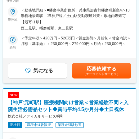
仕事内容
総合職では、現場とマネジメントの両方で成長を実感できる仕事
＜勤務地詳細＞■播磨事業所住所：兵庫県加古郡播磨町新島47-13
です。
■業務内容：発電施設、自動車、航空機などに用いられる各種工業
勤務地最寄駅：JR神戸線／土山駅受動喫煙対策：敷地内喫煙可能
材料の試験評価業務を担当いただきます。主に、化学試験（環境
勤務地
場所あり
【最寄り駅】
＼レデイ薬局の魅力／
試験・腐食試験・化工試験・電池評価試験）をお任せ致します。
西二見駅、播磨町駅、東二見駅
■現場から店舗運営まで段階的に成長できる環境：
レジ・商品管理などの基礎業務からスタートし、将来的には店長
■業務詳細：
＜予定年収＞420万円～520万円＜賃金形態＞月給制＜賃金内訳＞
として店舗運営やマネジメントに挑戦できます。
【業務内容】
月額（基本給）：230,000円～279,000円＜月給＞230,000円～
・腐食試験（金属の耐久性評価）： 薬品を用いた規格試験の実
給与
279,000円＜昇給有無＞有＜残業手当＞有＜給与補足＞■昇給：年
■地域密着型で“人の役に立つ”実感が持てる仕事：
施。試験後の変化を写真撮影や質量測定によって詳細に評価し、
1回（4月）※3,200円（組合員平均）■賞与：年2回（7月、12月）
地域のお客様との距離が近く、日々の接客や相談対応を通じて、
素材の寿命を予測します。
※※過去実績約4.8ヶ月分■業績により金一封の支給もございます。
信頼される存在として働けます。
・電池評価試験（次世代エネルギーの安全性確認）： 充放電装
賃金はあくまでも目安の金額であり、選考を通じて上下する可能
応募依頼する
置、熱衝撃試験機、振動試験機などを駆使した特性評価。過酷な
気になる
性があります。月給(月額)は固定手当を含めた表記です。
■安定した経営基盤のもと、長期的なキャリア形成が可能：
（エージェントサービス）
環境下での電池の挙動を数値化し、安全性を支えます。
ツルハグループの一員として安定した基盤があり、腰を据えてキ
・環境試験（製品の信頼性テスト）： 恒温槽や恒温恒湿槽を用い
ャリアアップを目指せます。
た、温度・湿度変化に対する耐久テスト。寸法測定や電圧・抵抗
測定を通じて、製品の品質を多角的に分析します。
NEW
■労働組合があるので、安心して長く働ける仕組みがある：
・化工試験（物質の精密分析）： ガスクロマトグラフィー
【神戸:元町駅】医療機関向け営業＜営業経験不問＞入
職場での困りごとや意見を、労働組合を通じて会社に届けること
（GC）や質量分析計（GCMS）を用いた化学分析。目に見えない
ができ、声を上げやすい環境があります。
成分を特定し、品質の裏付けを行います。
院生活必需品セット◆賞与平均4.5か月分◆土日祝休
株式会社メディカルサービス明和
＜数字で見るレデイ薬局＞
■組織構成：化学試験課は14名（平均年齢41歳）が所属してお
・男女比＝5：5
正社員
職種未経験歓迎
業種未経験歓迎
り、化学試験と物性試験（名7名）で担当が分かれています。今回
・平均勤続年数：10.9年
は化学試験での募集です。
・月平均残業時間：8.7時間
■魅力：