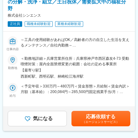
の分解・洗浄・組立／土日祝休／需要拡大中の福祉分
・商品の納品・回収
野
■業務魅力：
株式会社シンエンス
・ご自身の納品・修理した電動車いすが活用されている場面を間
正社員
職種未経験歓迎
業種未経験歓迎
近に感じられ、「外出するのが楽になった、ありがとう」といっ
た言葉を直接いただく事も多くあります。高齢者の方や医療・介
護の現場に貢献できた実感が持てるお仕事です。
～工具の使用経験があればOK／高齢者の方の自立した生活を支え
・「数字を追う販売・サービス提供ではなく、お客様に寄り添っ
るメンテナンス／自社内勤務～
たフォローをしたい」、「直接感謝の言葉をかけられるとモチベ
仕事内容
ーションが上がる」、「得意な機械いじりで誰かに貢献したい」
【この求人について】
という方におすすめです。
＜勤務地詳細＞兵庫営業所住所：兵庫県神戸市西区森友4-73 受動
・電動車いす等の販売・レンタルを行う商社でのアフターフォロ
喫煙対策：屋内全面禁煙変更の範囲：会社の定める事業所
ー担当
勤務地
■当社の強み：
【最寄り駅】
・業界未経験・職種未経験での入社も多数
豊富な商品ラインナップ、電動車いすについての専門的なメンテ
西新町駅、西明石駅、林崎松江海岸駅
・技術職でありながら、お客様に直接感謝されるポジション
ナンス技術力です。当社では、外部に委託することなく全ての整
備・メンテナンスを社内で行っています。参入障壁が高いビジネ
＜予定年収＞330万円～480万円＜賃金形態＞月給制＜賃金内訳＞
■業務内容：
スを展開しており、お客様から高い信頼を得ています。
月額（基本給）：200,084円～285,500円固定残業手当/月：
当社では、電動車いす・電動カートのレンタル事業を行ってお
給与
30,632円～43,708円（固定残業時間20時間0分/月）超過した時間
り、メンテナンスも自社工場内で行っています。レンタルから返
■業界未経験の方も安心の研修制度：
外労働の残業手当は追加支給＜月給＞230,716円～329,208円（一
却された後、次の利用者が安心して使える状態にするのが整備職
入社後は研修期間として3カ月間、商品知識や業務の流れを学んで
律手当を含む）＜昇給有無＞有＜残業手当＞有＜給与補足＞※経験
の業務です。
いただき、先輩社員に同行し業務の進め方を習得した後、一人立
やスキルを考慮の上、当社規定により決定いたします。■昇給：年
応募依頼する
気になる
ちとなります。
1回■賞与：年2回賃金はあくまでも目安の金額であり、選考を通
（エージェントサービス）
■業務詳細：
※多くの方が業界未経験で入社し活躍しています。
じて上下する可能性があります。月給(月額)は固定手当を含めた表
・お客様から返却された電動車いす等の分解
記です。
・洗浄、消毒
■働き方：