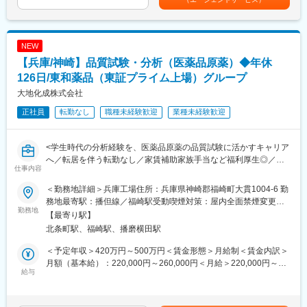
■未経験の方も歓迎です。異業種・営業未経験から入社された方も
月・12月）基本給の3ヶ月分程度を想定賃金はあくまでも目安の
多数活躍中です。※入社直後からトレーナーが1名つきます。商品
金額であり、選考を通じて上下する可能性があります。月給(月額)
説明のトーク練習や営業同行を行います。
は固定手当を含めた表記です。
■成績等に応じて若くしてのキャリアアップが可能です。(30代で
NEW
の支店長登用実績多数あり)
【兵庫/神崎】品質試験・分析（医薬品原薬）◆年休
■固定給に加え、販売実績に応じたインセンティブ制度がありま
す。
126日/東和薬品（東証プライム上場）グループ
全体平均で年間約50万円の支給実績があり、成果に応じてさらに
大地化成株式会社
高収入を目指すことも可能です。
正社員
転勤なし
職種未経験歓迎
業種未経験歓迎
入社後すぐに数字を任せるのではなく、研修・同行を経て段階的
に目標を持っていただきます。
■転勤は基本的にありません。(管理職になった場合、打診可能性
<学生時代の分析経験を、医薬品原薬の品質試験に活かすキャリア
はありますが意向に沿います。)
へ／転居を伴う転勤なし／家賃補助家族手当など福利厚生◎／高
仕事内容
速代も規定により支給有／年間休日126日>
【中途入社者アンケート】
■入社を決めた理由
＜勤務地詳細＞兵庫工場住所：兵庫県神崎郡福崎町大貫1004-6 勤
■業務内容：
（1）社会貢献できる・お客様に喜んで頂ける
務地最寄駅：播但線／福崎駅受動喫煙対策：屋内全面禁煙変更の
当社兵庫工場の品質試験スタッフとして各分析機器を使用した原
勤務地
（2）安定性・信頼性
範囲：会社の定める事業所
【最寄り駅】
薬及び原薬製造用原料の分析をしていただきます。業務詳細は下
（3）面接官・人
北条町駅、福崎駅、播磨横田駅
記になります。
■働いてみて感じた魅力
・原料・製品の品質検定
（1）人間関係が良い、先輩が親切
＜予定年収＞420万円～500万円＜賃金形態＞月給制＜賃金内訳＞
・新しい製品の検査方法の策定
（2）社会貢献できる、客様に喜んで頂ける・応援頂ける
月額（基本給）：220,000円～260,000円＜月給＞220,000円～
・分析設備・機器の維持管理
給与
（3）様々な業界の普段会えない役職者に会える
260,000円＜昇給有無＞有＜残業手当＞有＜給与補足＞■年齢・経
・試験計画書および報告書の作成
験・スキルを基に選考を通じて変更になる可能性があります。■賞
・取得した試験データの確認
【企業紹介WEBページ】
与：年2回（昨年実績6～7ヶ月）賃金はあくまでも目安の金額で