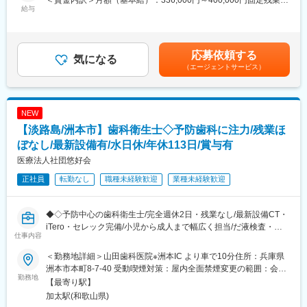
＜賃金内訳＞月額（基本給）：336,000円～400,000円固定残業手
実に広がっています。今後はさらなる成長を見越し、新たな施設
するポジションです。その他、お客様のニーズをしっかり把握
給与
当/月：84,000円～96,000円（固定残業時間30時間0分/月）超過し
展開なども想定しております。
し、販売後の保守契約の説明やサービスに関する説明を行うこと
た時間外労働の残業手当は追加支給＜月給＞420,000円～496,000
もお任せいたします。
円（一律手当を含む）＜昇給有無＞有＜残業手当＞有＜給与補足
■入社後の流れ：
＜具体的な業務内容＞
＞■昇給：年1回■上記年収は30時間分の時間外勤務手当が含まれ
応募依頼する
▼現場研修（2週間）
・医療機器の据付・定期点検・修理（緊急・予定）作業
気になる
ております※上記年収範囲は目安でございますので、ご経験や選考
まずは介護の現場に入り、現場の介護スタッフが日々、どんな働
（エージェントサービス）
・顧客の問題を迅速に社内へのエスカレーションを行う
の過程で上下することがございます※年度途中入社者は対象期間
きをしているか「見て学ぶ」期間からはじまります。
・顧客、社内への迅速な報告・提案
中、日割計算あり賃金はあくまでも目安の金額であり、選考を通
↓
・品質方針に基づいて特定された機器の安全性の問題の報告
じて上下する可能性があります。月給(月額)は固定手当を含めた表
▼OJT研修（2カ月）
・保守・修理業務に関する顧客への提案・修理請求作業
記です。
NEW
配属先の先輩社員に同行し、医療機関の方々とのコミュニケーシ
・お客様要求に対しての電話サポート、リモート診断等
【淡路島/洲本市】歯科衛生士◇予防歯科に注力/残業ほ
ョンの取り方や、利用者様・ご家族様へのご案内のコツなどを学
びます。慣れてきたら簡単なサポート業務もお任せし、少しずつ
■担当製品：
ぼなし/最新設備有/水日休/年休113日/賞与有
できることを増やしていただく想定です。
医療機関で使用されるCTやMRI、カテーテル治療に使われる画像
医療法人社団悠好会
↓
診断などになります。医療×ITのイノベーションを通して、検査だ
研修期間は約3カ月の想定ですが、あなたの成長度にあわせて調整
正社員
転勤なし
職種未経験歓迎
業種未経験歓迎
けでなく医療情報連携の最適化、病院内のワークフロー改善等医
可能です。
療の世界に新たな価値を生み出していく製品です。
◆◇予防中心の歯科衛生士/完全週休2日・残業なし/最新設備CT・
変更の範囲：会社の定める業務
■働き方：コアタイムなしのフレックス勤務制でございますのでご
iTero・セレック完備/小児から成人まで幅広く担当/だ液検査・歯
自身の裁量を持って就業することが可能です。また製品トラブル
仕事内容
周内科で予防特化/淡路島・洲本市勤務/少人数でアットホーム/社
時の一次対応はコールセンターが行っております。現場対応が必
保完備・退職金あり◇◆
要な場合は拠点ごとに当番を決めており対応を行っております。※
＜勤務地詳細＞山田歯科医院※洲本IC より車で10分住所：兵庫県
緊急対応の頻度は各拠点で月1～3回程度/遠方の場合は協力会社に
洲本市本町8-7-40 受動喫煙対策：屋内全面禁煙変更の範囲：会社
■職務内容：
勤務地
依頼を行うケースがあります。
の定める事業所
【最寄り駅】
歯科衛生士として診療補助と予防処置をお任せします。予防中心
加太駅(和歌山県)
の地域密着クリニックで、残業なし・最新設備のもと長く働ける
■研修体制：