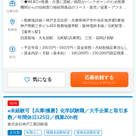
◇◆WLB◎×医療・介護に貢献／病院がバックボーンのため医療
・平均有給取得日数：9.6日
・社会貢献…発電所、航空機、自動車などでは、部材が破損する
機関からの信頼度◎福祉関連品のリース・販売／提案～アフター
と大きな事故に繋がり、多くの人命が危険に晒されてしまいま
仕事内容
フォローまでしっかり携われる／リライブシャツの取り扱いで業
変更の範囲：会社の定める業務
す。これらを未然に防ぎ、また同じ事を繰り返さないためにも、
績急成長中◆◇
同社の仕事は社会に必要不可欠なものです。
＜勤務地詳細＞神戸支店住所：兵庫県神戸市中央区海岸通5番地
・材料試験の面白み…一口に材料といっても、その特徴や性質は
神戸商船三井ビル403 勤務地最寄駅：阪神電鉄本線／元町駅受動
＼求人のPOINT／
勤務地
多岐にわたります。一見同じような材料でも、少し組成が変わっ
喫煙対策：屋内全面禁煙
【最寄り駅】
【未経験OK！】
たり、介在物を含んだりすることで、全く異なる性質を示しま
旧居留地・大丸前駅、元町駅(兵庫県)、三宮・花時計前駅
まずは先輩社員に同行し、商品知識をつけていただくところから
す。一つ一つ材料の本質をどう見抜いていくか、その謎解きが魅
スタートします。営業未経験から入社した方でも、3か月目には1
力です。
＜予定年収＞350万円～550万円＜賃金形態＞月給制補足事項なし
人で出て対応できるようになり、中途入社も多く聞きやすい環境
・介在価値…完成品が動くかどうかの検査ではなく、世の中に出
＜賃金内訳＞月額（基本給）：180,000円～230,000円固定残業手
であるため安心です。
給与
る前段階で、部品や材料について性質や強度をチェックしていた
当/月：50,000円（固定残業時間30時間0分/月～30時間0分/月）超
だくことになります。メーカーから新発売される新商品、街を走
過した時間外労働の残業手当は追加支給＜月給＞230,000円～
【ワークライフバランス】
る新車、空を飛ぶ飛行機、皆様が当たり前に使っているものが形
280,000円（一律手当を含む）＜昇給有無＞有＜残業手当＞有＜
土日祝休みでメリハリをつけて働くことができ、『産休育休制
となる前に、自分たちがその製品に携われることは大きな魅力で
給与補足＞※給与詳細は、キャリア・年齢・経験など考慮の上決定
応募依頼する
度』『退職金制度』等福利厚生も充実しています。
気になる
あり、最大の面白さです。
します。■賞与：年2回■決算賞与※業績に応じて支給■昇給：あり
（エージェントサービス）
賃金はあくまでも目安の金額であり、選考を通じて上下する可能
【財務状況抜群】
性があります。月給(月額)は固定手当を含めた表記です。
サブスクリプション型のサービスのため安定して収益が獲得でき
るビジネスモデルです。そこにニーズ拡大が相まって7年で売上
NEW
15倍という驚きの成長率。安定した基盤をもっているからこそ新
※未経験可【兵庫/播磨】化学試験職／大手企業と取引多
規事業にも積極的です！
数／年間休日125日／残業20h程
■業務内容：
株式会社神戸工業試験場
病院や介護施設に対して、入院にかかる生活必需品「入院セッ
正社員
転勤なし
職種未経験歓迎
業種未経験歓迎
ト」の提案営業をお任せします。導入が決定した際には導入フォ