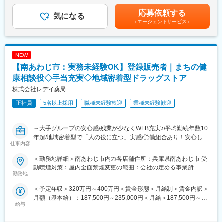
万円賃金はあくまでも目安の金額であり、選考を通じて上下する
■地域密着型で“人の役に立つ”実感が持てる仕事：
・レジ・接客対応
可能性があります。月給(月額)は固定手当を含めた表記です。
地域のお客様との距離が近く、日々の接客や相談対応を通じて、
・商品陳列・売場づくり
応募依頼する
気になる
信頼される存在として働けます。
・発注・在庫管理
（エージェントサービス）
・売上・数値管理の補助
■安定した経営基盤のもと、長期的なキャリア形成が可能：
・スタッフのサポート業務
ツルハグループの一員として安定した基盤があり、腰を据えてキ
☆経験や適性に応じて、将来的にはスタッフの育成、
ャリアアップを目指せます。
NEW
シフト管理、売上管理などのマネジメント業務にも携わっていた
だく可能性があります。
【南あわじ市：実務未経験OK】登録販売者｜まちの健
■労働組合があるので、安心して長く働ける仕組みがある：
康相談役◇手当充実◇地域密着型ドラッグストア
職場での困りごとや意見を、労働組合を通じて会社に届けること
＼仕事のやりがい／
株式会社レデイ薬局
ができ、声を上げやすい環境があります。
レデイ薬局は、地域に密着したドラッグストアとして、
「健康相談ができる身近な存在」を目指しています。
正社員
5名以上採用
職種未経験歓迎
業種未経験歓迎
＜数字で見るレデイ薬局＞
◎日々の接客を通じてお客様から直接「ありがとう」をもらえる
・男女比＝5：5
◎店舗運営に関わり、自分の工夫が売場や売上に反映される
・平均勤続年数：10.9年
◎将来的には店長として、店舗・人・地域をまとめる立場を目指
～大手グループの安心感/残業が少なくWLB充実♪/平均勤続年数10
・月平均残業時間：8.7時間
せる
年超/地域密着型で「人の役に立つ」実感/労働組合あり！安心して
・平均有給取得日数：9.6日
仕事内容
働ける職場環境～
総合職では、現場とマネジメントの両方で成長を実感できる仕事
＜勤務地詳細＞南あわじ市内の各店舗住所：兵庫県南あわじ市 受
変更の範囲：会社の定める業務
です。
■仕事内容：
動喫煙対策：屋内全面禁煙変更の範囲：会社の定める事業所
店長候補として、レデイ薬局のドラッグストア店舗にて勤務して
勤務地
＼レデイ薬局の魅力／
いただきます。
＜予定年収＞320万円～400万円＜賃金形態＞月給制＜賃金内訳＞
■現場から店舗運営まで段階的に成長できる環境：
まずは、レジ業務や商品管理などの基礎業務からスタートし、店
月額（基本給）：187,500円～235,000円＜月給＞187,500円～
レジ・商品管理などの基礎業務からスタートし、将来的には店長
舗運営の基本を学んでいただきます。
給与
235,000円＜昇給有無＞有＜残業手当＞有＜給与補足＞■昇給：あ
として店舗運営やマネジメントに挑戦できます。
り■賞与：あり（平均4.1か月分）■モデル年収：30歳：店長：425
【主な業務内容】