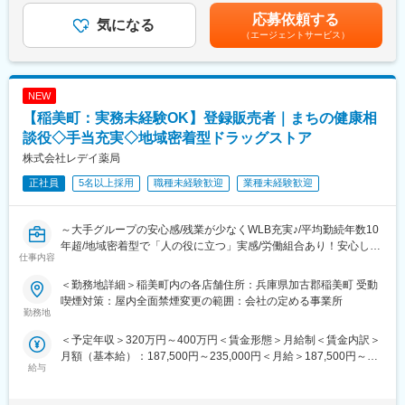
■キャリアパス
可能性があります。月給(月額)は固定手当を含めた表記です。
・商品陳列・売場づくり
応募依頼する
入社直後は品質試験スタッフとしての業務に従事していただきま
気になる
・発注・在庫管理
すが、将来的には適正に応じて品質管理・保証、研究・開発など
（エージェントサービス）
・売上・数値管理の補助
のポジションへの異動も可能です。半年ごとの1on1面談を通じ
・スタッフのサポート業務
て、キャリアプランを一緒に組み立てていきます。
☆経験や適性に応じて、将来的にはスタッフの育成、
NEW
シフト管理、売上管理などのマネジメント業務にも携わっていた
■当社について：
だく可能性があります。
【稲美町：実務未経験OK】登録販売者｜まちの健康相
兵庫工場では原薬・中間体製造に必要な最新設備を備え、日々点
検・メンテナンスを実施。東和薬品の100％子会社として、高品
談役◇手当充実◇地域密着型ドラッグストア
＼仕事のやりがい／
質な原薬の研究・製造を通じてジェネリック医薬品の安定供給に
株式会社レデイ薬局
レデイ薬局は、地域に密着したドラッグストアとして、
貢献しています。原薬の研究ノウハウを活かした選定・品質管理
「健康相談ができる身近な存在」を目指しています。
を行うことで、品質の高い原薬を安定的に確保する体制を構築
正社員
5名以上採用
職種未経験歓迎
業種未経験歓迎
◎日々の接客を通じてお客様から直接「ありがとう」をもらえる
し、原薬からこだわった製品づくりを可能にしています。
◎店舗運営に関わり、自分の工夫が売場や売上に反映される
◎将来的には店長として、店舗・人・地域をまとめる立場を目指
～大手グループの安心感/残業が少なくWLB充実♪/平均勤続年数10
変更の範囲：会社の定める業務
せる
年超/地域密着型で「人の役に立つ」実感/労働組合あり！安心して
仕事内容
働ける職場環境～
総合職では、現場とマネジメントの両方で成長を実感できる仕事
＜勤務地詳細＞稲美町内の各店舗住所：兵庫県加古郡稲美町 受動
です。
■仕事内容：
喫煙対策：屋内全面禁煙変更の範囲：会社の定める事業所
店長候補として、レデイ薬局のドラッグストア店舗にて勤務して
勤務地
＼レデイ薬局の魅力／
いただきます。
＜予定年収＞320万円～400万円＜賃金形態＞月給制＜賃金内訳＞
■現場から店舗運営まで段階的に成長できる環境：
まずは、レジ業務や商品管理などの基礎業務からスタートし、店
月額（基本給）：187,500円～235,000円＜月給＞187,500円～
レジ・商品管理などの基礎業務からスタートし、将来的には店長
舗運営の基本を学んでいただきます。
給与
235,000円＜昇給有無＞有＜残業手当＞有＜給与補足＞■昇給：あ
として店舗運営やマネジメントに挑戦できます。
り■賞与：あり（平均4.1か月分）■モデル年収：30歳：店長：425
【主な業務内容】