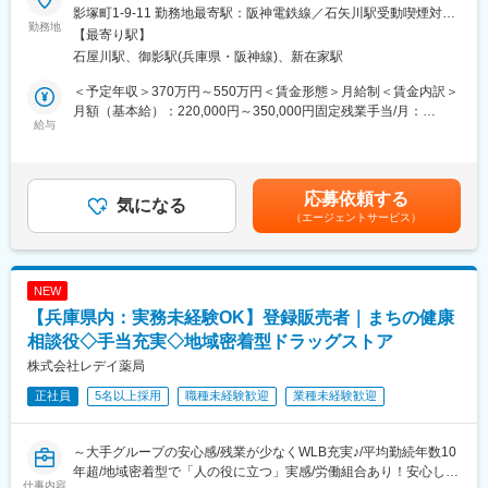
■職務詳細：
お一人で顧客を担当いただくまでの期間は、入社からおおよそ3～
影塚町1-9-11 勤務地最寄駅：阪神電鉄線／石矢川駅受動喫煙対
担当エリア病院へ訪問、ドクターや医療従事者がどんな医療機器
勤務地
6か月を想定しておりますが、これまでのご経験やスキルに応じて
策：屋内全面禁煙変更の範囲：会社の定める事業所
【最寄り駅】
を必要としているかヒアリングします。ニーズを把握したら適切
柔軟に調整いたしますので、ご安心ください。
石屋川駅、御影駅(兵庫県・阪神線)、新在家駅
な製品を提案し、導入して頂きます。提案先は最初は既存がメイ
ンで、ゆくゆくは新規開拓もお任せいたします。外科製品の販売
■業務のやりがい・魅力：
＜予定年収＞370万円～550万円＜賃金形態＞月給制＜賃金内訳＞
においては手術に立ち会うこともあり、実際の臨床現場での製品
◎お客様へ商品のみならず、商品知識・業界情報を提供すること
月額（基本給）：220,000円～350,000円固定残業手当/月：
説明なども行います。
給与
で良好な関係を築き、それが当社の売り上げにつながるような営
40,000円（固定残業時間22時間0分/月～17時間0分/月）超過した
※基本的に直行直帰型
業活動となります。新商品が出る頻度が高く、スペックや特徴な
時間外労働の残業手当は追加支給＜月給＞260,000円～390,000円
※会社貸与の営業車で各お客様先を訪問
ど覚えることは多いですが、その分お客様からの信頼獲得へと繋
（一律手当を含む）＜昇給有無＞有＜残業手当＞有＜給与補足＞■
■入社後の研修について：
がり、結果として福祉用具を利用する方のお役に立てるやりがい
経験・スキル考慮の上決定します。賃金はあくまでも目安の金額
応募依頼する
導入研修・OJTを通じて仕事を学びます。入社後2～3カ月間は
気になる
のある仕事です。
であり、選考を通じて上下する可能性があります。月給(月額)は固
（エージェントサービス）
OJTで知識をつけていただき、早ければ2～3カ月、遅ければ半年
◎身につく福祉用具・介護業界の知識は、今後の高齢化社会での
定手当を含めた表記です。
で一人立ちとなる想定です。製品についての勉強会なども営業所
パーソナルスキルに繋がります。
ごとで開催されており継続的にフォローをする体制も整っている
◎当社の営業職は「人として、人のために」働く喜びがありま
他、社風としても社員同士で助け合う風土がありますので業界未
す。「社会に貢献する仕事に就きたい」という志の高い方を求め
NEW
経験であってもご安心ください。
ています。
【兵庫県内：実務未経験OK】登録販売者｜まちの健康
■組織構成：
営業は4部門に分かれていますが、今回はクリティカルケア製品
相談役◇手当充実◇地域密着型ドラッグストア
（人工呼吸器、救急・麻酔関連製品等）及び病院設備関連製品
株式会社レデイ薬局
（手術用無影灯、手術台等）、もしくは脳神経外科製品（電気メ
変更の範囲：会社の定める業務
正社員
5名以上採用
職種未経験歓迎
業種未経験歓迎
ス、圧可変式シャントバルブ等）の担当となります。
■同社の魅力
【幅広い商品群】
～大手グループの安心感/残業が少なくWLB充実♪/平均勤続年数10
開発、販売の歴史を持つ人工呼吸器のみならず、急性期領域、在
年超/地域密着型で「人の役に立つ」実感/労働組合あり！安心して
宅ケア、手術室設備、外科系製品、産婦人科製品など、幅広い商
仕事内容