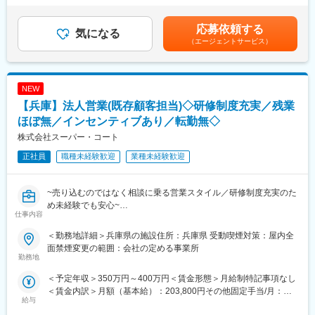
【主な業務内容】
万円賃金はあくまでも目安の金額であり、選考を通じて上下する
■地域密着型で“人の役に立つ”実感が持てる仕事：
・レジ・接客対応
可能性があります。月給(月額)は固定手当を含めた表記です。
地域のお客様との距離が近く、日々の接客や相談対応を通じて、
・商品陳列・売場づくり
応募依頼する
気になる
信頼される存在として働けます。
・発注・在庫管理
（エージェントサービス）
・売上・数値管理の補助
■安定した経営基盤のもと、長期的なキャリア形成が可能：
・スタッフのサポート業務
ツルハグループの一員として安定した基盤があり、腰を据えてキ
☆経験や適性に応じて、将来的にはスタッフの育成、
ャリアアップを目指せます。
NEW
シフト管理、売上管理などのマネジメント業務にも携わっていた
だく可能性があります。
【兵庫】法人営業(既存顧客担当)◇研修制度充実／残業
■労働組合があるので、安心して長く働ける仕組みがある：
ほぼ無／インセンティブあり／転勤無◇
職場での困りごとや意見を、労働組合を通じて会社に届けること
＼仕事のやりがい／
株式会社スーパー・コート
ができ、声を上げやすい環境があります。
レデイ薬局は、地域に密着したドラッグストアとして、
「健康相談ができる身近な存在」を目指しています。
正社員
職種未経験歓迎
業種未経験歓迎
＜数字で見るレデイ薬局＞
◎日々の接客を通じてお客様から直接「ありがとう」をもらえる
・男女比＝5：5
◎店舗運営に関わり、自分の工夫が売場や売上に反映される
・平均勤続年数：10.9年
◎将来的には店長として、店舗・人・地域をまとめる立場を目指
~売り込むのではなく相談に乗る営業スタイル／研修制度充実のた
・月平均残業時間：8.7時間
せる
め未経験でも安心~
・平均有給取得日数：9.6日
仕事内容
総合職では、現場とマネジメントの両方で成長を実感できる仕事
■業務概要
＜勤務地詳細＞兵庫県の施設住所：兵庫県 受動喫煙対策：屋内全
変更の範囲：会社の定める業務
です。
【スーパー・コートがあるから老後が安心】をミッションにかか
面禁煙変更の範囲：会社の定める事業所
げている当社にて、法人営業を募集いたします。
勤務地
＼レデイ薬局の魅力／
病院や居宅介護支援事業所などを訪問し、介護施設へのご入居を
＜予定年収＞350万円～400万円＜賃金形態＞月給制特記事項なし
■現場から店舗運営まで段階的に成長できる環境：
検討されている方やそのご家族に対し、当社の施設をご案内しま
＜賃金内訳＞月額（基本給）：203,800円その他固定手当/月：
レジ・商品管理などの基礎業務からスタートし、将来的には店長
す。しっかりとした研修をご用意していますので、営業経験のな
給与
17,300円固定残業手当/月：20,000円（固定残業時間13時間0分/
として店舗運営やマネジメントに挑戦できます。
い方もご安心ください。