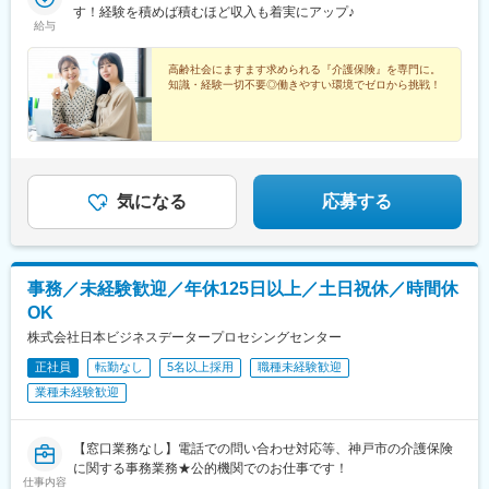
す！経験を積めば積むほど収入も着実にアップ♪
給与
高齢社会にますます求められる『介護保険』を専門に。
知識・経験一切不要◎働きやすい環境でゼロから挑戦！
気になる
応募する
事務／未経験歓迎／年休125日以上／土日祝休／時間休
OK
株式会社日本ビジネスデータープロセシングセンター
正社員
転勤なし
5名以上採用
職種未経験歓迎
業種未経験歓迎
【窓口業務なし】電話での問い合わせ対応等、神戸市の介護保険
に関する事務業務★公的機関でのお仕事です！
仕事内容