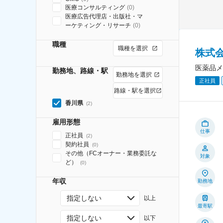
医療コンサルティング
(
0
)
医療広告代理店・出版社・マ
ーケティング・リサーチ
(
0
)
職種
職種を選択
株式
医薬品メ
勤務地、路線・駅
勤務地を選択
正社員
路線・駅を選択
香川県
(
2
)
雇用形態
仕事
正社員
(
2
)
契約社員
(
0
)
その他（FCオーナー・業務委託な
対象
ど）
(
0
)
年収
勤務地
指定しない
以上
最寄駅
指定しない
以下