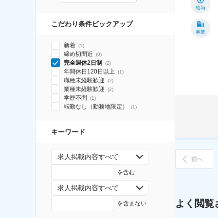
給与
こだわり条件ピックアップ
事業
新着
(
1
)
締め切間近
(
0
)
完全週休2日制
(
2
)
年間休日120日以上
(
1
)
職種未経験歓迎
(
2
)
業種未経験歓迎
(
2
)
学歴不問
(
1
)
転勤なし（勤務地限定）
(
1
)
キーワード
求人掲載内容すべて
前へ
を含む
求人掲載内容すべて
よく閲覧
を含まない