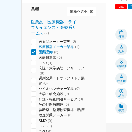
New
業種
業種を選択
医薬品・医療機器・ライ
フサイエンス・医療系サ
ービス
(
2
)
仕事
医薬品メーカー業界
(
0
)
医療機器メーカー業界
(
1
)
対象
医薬品卸
(
2
)
医療機器卸
(
0
)
CRO
(
0
)
勤務地
病院・大学病院・クリニック
(
0
)
調剤薬局・ドラッグストア業
最寄駅
界
(
0
)
バイオベンチャー業界
(
0
)
大学・研究施設
(
0
)
給与
介護・福祉関連サービス
(
0
)
その他医療関連
(
0
)
診断薬・臨床検査機器・臨床
事業
検査試薬メーカー
(
0
)
SMO
(
0
)
CSO
(
0
)
CMO
(
0
)