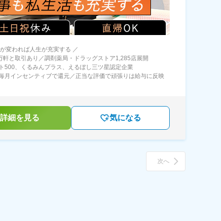
方が変われば人生が充実する ／
0万軒と取引あり／調剤薬局・ドラッグストア1,285店展開
ト500、くるみんプラス、えるぼし三ツ星認定企業
毎月インセンティブで還元／正当な評価で頑張りは給与に反映
詳細を見る
気になる
次へ