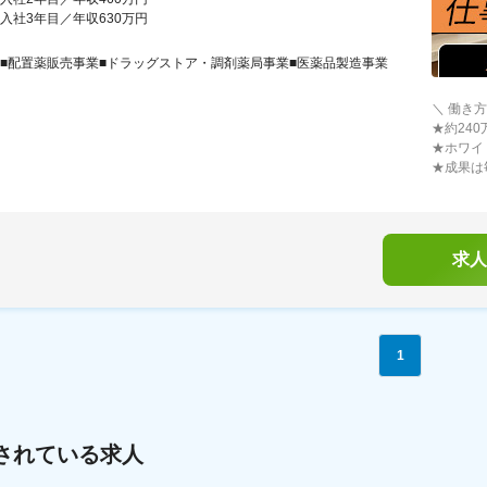
入社3年目／年収630万円
■配置薬販売事業■ドラッグストア・調剤薬局事業■医薬品製造事業
＼ 働き
★約24
★ホワイ
★成果は
求人
1
されている求人