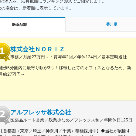
載中の求人を、応募数順にランキング形式でご紹介します。
数の場合は、新着順に表示しています。
香川県
医薬品卸
株式会社ＮＯＲＩＺ
事務／月給27万円～・賞与年2回／年休124日／基本定時退社
徒歩5分圏内に最寄り駅が3つ！移転したてのオフィスとなるため、新しくキレイなオフィスで働けます！★転勤なし東京都中央区銀座6-13-16 ヒューリック銀座ウォールビル3階新富町から徒歩3分※受動喫煙対策：屋内禁煙
月給27万円～
アルフレッサ株式会社
医薬品ルート営業／残業少なめ／フレックス制／年間休日125日
【首都圏（東京／埼玉／神奈川／千葉）積極採用中】◆当社が展開する【北海道／関東／首都圏／中部／近畿／九州】の各事業所へご希望を考慮した上で配属となります。【北海道】北海道【関東】栃木／群馬／茨城／長野／山梨／新潟【首都圏】東京／埼玉／神奈川／千葉★積極採用エリア【中部】静岡／愛知／三重／岐阜【近畿】滋賀／兵庫／大阪／京都／奈良／和歌山【九州】福岡／長崎／熊本／大分／宮崎／鹿児島各事業所の詳細については、弊社HPよりご確認ください※「企業情報」→「拠点」よりご確認いただけます。屋内禁煙(※喫煙室あり※禁煙タイムあり※喫煙室での就労はありません)