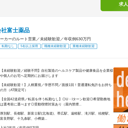
求人
会社富士薬品
ーカーのルート営業／未経験歓迎／年収例630万円
転勤なし
5名以上採用
職種未経験歓迎
業種未経験歓迎
【未経験歓迎／経験不問】自社製造のヘルスケア製品や健康食品を企業様
や個人のお宅へ定期的にお届けします
【未経験歓迎！】人柄重視／学歴不問／面接1回！普通運転免許をお持ち
の方（AT限定可）
【全国42道府県／転居を伴う転勤なし】◎U・Iターン歓迎◎希望勤務地
は選考前に選べます◎受動喫煙対策あり（屋内禁煙...
厚別駅、長都駅、新富士駅(北海道)、帯広駅、遠軽駅、滝川駅、桔梗駅、
富良野駅、十九条駅、小樽築...
入社2年目／年収460万円