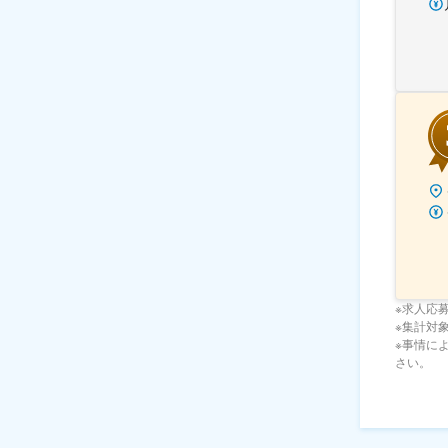
※求人応
※集計対象期
※事情に
さい。