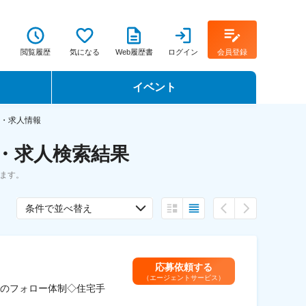
閲覧履歴
気になる
Web履歴書
ログイン
会員登録
イベント
転職イベント・転職セミナー
職・求人情報
職・求人検索結果
転職フェア
ます。
転職セミナー動画
条件で並べ替え
応募依頼する
（エージェントサービス）
のフォロー体制◇住宅手