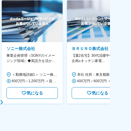
ソニー株式会社
ＢＲＵＮＯ株式会社
事業企画管理（SONYのイメー
【週2在宅】30代活躍中◆商品
ジング領域）◆英語力を活か
企画※キッチン家電
す/CFO管轄＃SECCFO0027
◆「BRUNO」新商品の企画／企
画～調達／働き方◎
＜勤務地詳細1＞ ソニー株式会社 住所：神奈川県横浜市西区みなとみらい5-1-1 受動喫煙対策：屋内全面禁煙 ＜勤務地詳細2＞ ソニーシティ大崎 住所：東京都品川区大崎2-10-1 勤務地最寄駅：JR線／大崎駅 受動喫煙対策：屋内全面禁煙 変更の範囲：会社の定める事業所（リモートワーク含む）
本社 住所：東京都新宿区西新宿6丁目22-1 新宿スクエアタワー B1階 勤務地最寄駅：東京メトロ丸ノ内線／西新宿駅 受動喫煙対策：屋内全面禁煙 変更の範囲：会社の定める事業所（リモートワーク含む）
600万円～1,200万円 ＜賃金形態＞ 月給制 ＜賃金内訳＞ 月額（基本給）：350,000円～500,000円 ＜月給＞ 350,000円～500,000円 ＜昇給有無＞ 有 ＜残業手当＞ 有 ＜給与補足＞ ※年収は経験や能力を考慮の上、当社規定により決定します。 賃金はあくまでも目安の金額であり、選考を通じて上下する可能性があります。 月給(月額)は固定手当を含めた表記です。
400万円～600万円 ＜賃金形態＞ 月給制 経験・能力を考慮の上、優遇いたします。 ＜賃金内訳＞ 月額（基本給）：300,000円～450,000円 ＜月給＞ 300,000円～450,000円 ＜昇給有無＞ 有 ＜残業手当＞ 有 ＜給与補足＞ ・賞与実績：年2回 ・昇給：年1回 ※半年毎に評価を行い、評価が高ければ年齢に関係なく昇給・昇格していきます。創造性の高い人・新しいことにチャレンジした人が高い評価を得られます。 賃金はあくまでも目安の金額であり、選考を通じて上下する可能性があります。 月給(月額)は固定手当を含めた表記です。
気になる
気になる