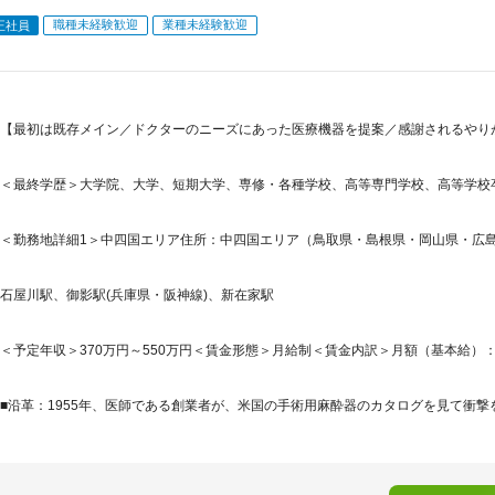
職種未経験歓迎
業種未経験歓迎
正社員
【最初は既存メイン／ドクターのニーズにあった医療機器を提案／感謝されるやり
＜最終学歴＞大学院、大学、短期大学、専修・各種学校、高等専門学校、高等学校
＜勤務地詳細1＞中四国エリア住所：中四国エリア（鳥取県・島根県・岡山県・広島県
石屋川駅、御影駅(兵庫県・阪神線)、新在家駅
＜予定年収＞370万円～550万円＜賃金形態＞月給制＜賃金内訳＞月額（基本給）：220,0
■沿革：1955年、医師である創業者が、米国の手術用麻酔器のカタログを見て衝撃を