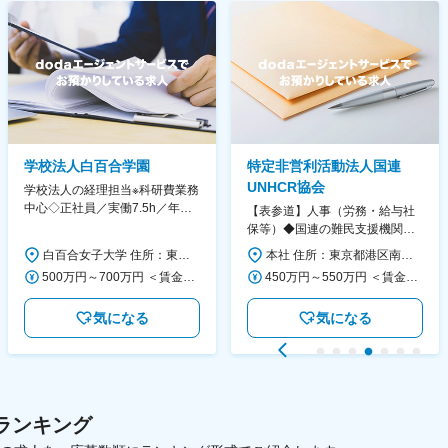
学校法人白百合学園
特定非営利活動法人国連
UNHCR協会
学校法人の経理担当※科研費業務
中心◇正社員／実働7.5h／年休
【表参道】人事（労務・給与社
130日／1881年創立の伝統女子
保等）◆国連の難民支援機関の
大学
活動を支える日本公式支援窓口
白百合女子大学 住所：東京都調布市緑ヶ丘1-25 勤務地最寄駅：京王線／仙川駅 受動喫煙対策：屋内全面禁煙 変更の範囲：会社の定める事業所
本社 住所：東京都港区南青山6-10-11 ウェスレーセンター3F 勤務地最寄駅：地下鉄各線／表参道駅 受動喫煙対策：屋内全面禁煙 変更の範囲：会社の定める事業所（リモートワーク含む）
◆正職員登用前提
500万円～700万円 ＜賃金形態＞ 月給制 ＜賃金内訳＞ 月額（基本給）：280,000円～430,000円 ＜月給＞ 280,000円～430,000円 ＜昇給有無＞ 有 ＜残業手当＞ 有 ＜給与補足＞ ※年齢・過去の経験に基づき、本学規定に合わせ決定 【残業手当】有 /残業時間に応じて全額支給（※想定年収に含む） 【各種手当】扶養手当/住宅手当/通勤手当 等 【賞与】年2回（6月、12月） 【昇給】年1回（4月） 賃金はあくまでも目安の金額であり、選考を通じて上下する可能性があります。 月給(月額)は固定手当を含めた表記です。
450万円～550万円 ＜賃金形態＞ 月給制 ＜賃金内訳＞ 月額（基本給）：340,000円～420,000円 ＜月給＞ 340,000円～420,000円 ＜昇給有無＞ 有 ＜残業手当＞ 有 ＜給与補足＞ ※能力・経験によって決定します。 ■賞与あり（業績評価に応じて支給） 賃金はあくまでも目安の金額であり、選考を通じて上下する可能性があります。 月給(月額)は固定手当を含めた表記です。
気になる
気になる
ランキング