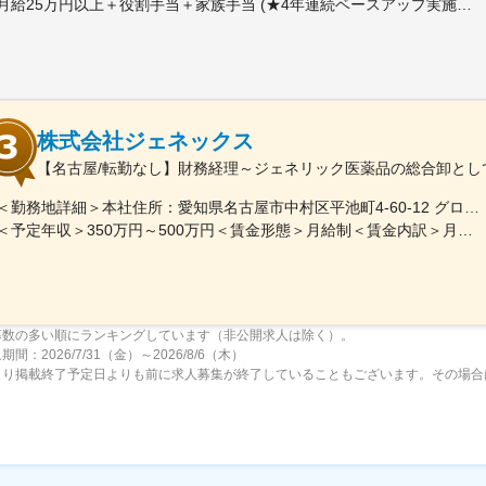
月給25万円以上＋役割手当＋家族手当 (★4年連続ベースアップ実施！)※時間外手当別途支給※年齢、経験、能力を考慮の上、優遇します
株式会社ジェネックス
【名古屋/転勤なし】財務経理～ジェネリック医薬品の総合卸とし
＜勤務地詳細＞本社住所：愛知県名古屋市中村区平池町4-60-12 グローバルゲート27F受動喫煙対策：敷地内喫煙可能場所あり変更の範囲：無
＜予定年収＞350万円～500万円＜賃金形態＞月給制＜賃金内訳＞月額（基本給）：250,000円～357,000円＜月給＞250,000円～357,000円＜昇給有無＞有＜残業手当＞有＜給与補足＞昇給：年１回（３月）賞与：年２回（6月、12月）※経験、スキルに応じて相談のうえ決定いたします※残業手当は別途支給30歳年収：350万円／月給25万円+賞与35歳年収：400万円／月給28.5万円+賞与賃金はあくまでも目安の金額であり、選考を通じて上下する可能性があります。月給(月額)は固定手当を含めた表記です。
募数の多い順にランキングしています（非公開求人は除く）。
間：2026/7/31（金）～2026/8/6（木）
より掲載終了予定日よりも前に求人募集が終了していることもございます。その場合