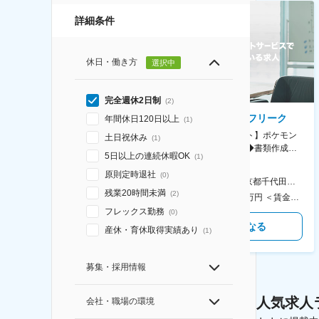
詳細条件
休日・働き方
選択中
完全週休2日制
(
2
)
AGC株式会社
株式会社ゲームフリーク
年間休日120日以上
(
1
)
【横浜※一般職/転勤なし】庶
【庶務アシスタント】ポケモン
土日祝休み
(
1
)
務・事務担当～開発部材の発注
シリーズ開発企業◆書類作成・
5日以上の連続休暇OK
(
1
)
やDXに向けたシステム利用等～
データ入力など◆年休126日・
食事補助あり◎
原則定時退社
(
0
)
AGC横浜テクニカルセンター 住所：神奈川県横浜市鶴見区末広町1-1 勤務地最寄駅：JR線／弁天橋駅 受動喫煙対策：敷地内喫煙可能場所あり 変更の範囲：無
本社 住所：東京都千代田区神田錦町2-2-1 KANDASQUARE 受動喫煙対策：屋内全面禁煙 変更の範囲：会社の定める事業所
残業20時間未満
(
2
)
400万円～550万円 ＜賃金形態＞ 月給制 固定給＋業績給 ＜賃金内訳＞ 月額（基本給）：230,000円～280,000円 ＜月給＞ 230,000円～280,000円 ＜昇給有無＞ 有 ＜残業手当＞ 有 ＜給与補足＞ ※上記はあくまで最低保証額です。実際にはこれまでの経験やスキルを考慮の上、決定します。 年収には残業代は含めておりません。 ■昇給：年1回 ■賞与：年2回 賃金はあくまでも目安の金額であり、選考を通じて上下する可能性があります。 月給(月額)は固定手当を含めた表記です。
350万円～500万円 ＜賃金形態＞ 月給制 ＜賃金内訳＞ 月額（基本給）：215,000円～307,000円 固定残業手当/月：76,700円～110,000円（固定残業時間45時間0分/月） 超過した時間外労働の残業手当は追加支給 ＜月給＞ 291,700円～417,000円（一律手当を含む） ＜昇給有無＞ 有 ＜残業手当＞ 有 ＜給与補足＞ ※経験・能力を考慮の上、年齢に関わりなく当社規定により優遇します。 賃金はあくまでも目安の金額であり、選考を通じて上下する可能性があります。 月給(月額)は固定手当を含めた表記です。
フレックス勤務
(
0
)
気になる
気になる
産休・育休取得実績あり
(
1
)
募集・採用情報
人気求人
会社・職場の環境