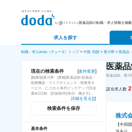
医薬品卸の転職・求人情報を掲載
求人を探す
詳細条件から探す
エージェ
転職・求人doda（デューダ）トップ
中国･四国
香川県
医薬品
医薬品
新着求人から探す
スカウト
[
]
現在の検索条件
条件変更
医薬品卸、香川
[勤務地]香川県 [業種]医薬品卸-医薬品・
求人特集から探す
パートナ
医療機器・ライフサイエンス・医療系サ
2
ービス [こだわり条件ピックアップ]完全
該当求人数
週休2日制 [詳細条件](休日・働き方)完
詳細を見る
全週休2日制
検索条件を保存
株式
【中四国
基本条件
当あり