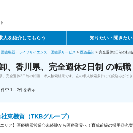
中
求人を紹介してもらう
知りたい・聞きたい
ントサービス
転職ノウハウ
・医療機器・ライフサイエンス・医療系サービス
医薬品卸
完全週休2日制の転
卸、香川県、完全週休2日制 の転
サービス
データで見る転職
県、完全週休2日制の転職・求人検索結果です。左の求人検索条件にて絞込みができ
ーエージェントサービス
コラム・インタビュー
件中
1～2
件
を表示
転職Q&A
会社東機貿（TKBグループ）
エリア】医療機器営業◇未経験から医療業界へ！育成前提の採用◎充実