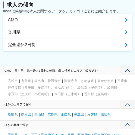
求人の傾向
dodaに掲載中の求人に関するデータを、カテゴリごとにご紹介します。
CMO
香川県
完全週休2日制
CMO、香川県、完全週休2日制の転職・求人情報をエリアで絞り込む
高松市
丸亀市
坂出市
善通寺市
観音寺市
さぬき市
東かがわ市
三豊市
仲多度郡（琴平町、多度津町、まんのう町）
綾歌郡（宇多津町、綾川町）
小豆郡（土庄町、小豆島町）
木田郡（三木町）
香川郡（直島町）
ほかのエリアで探す
鳥取県
島根県
岡山県
広島県
山口県
徳島県
愛媛県
高知県
ほかの業種で探す