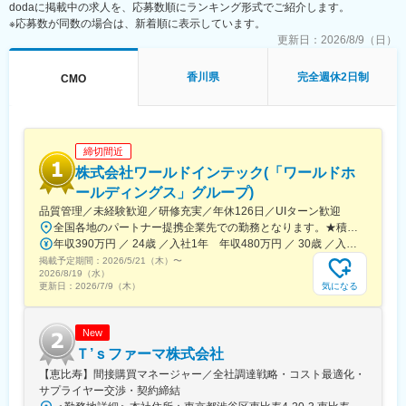
dodaに掲載中の求人を、応募数順にランキング形式でご紹介します。
■担当製品：
※応募数が同数の場合は、新着順に表示しています。
心臓や下肢の血管の病気に対し、カテーテルを用いて治療する
「バスキュラーインターベンション（血管内カテーテル治療）」
更新日：
2026/8/9（日）
や、血管内の状態を診るための「イメージング（画像診断）」、
肝臓がんの化学療法「インターベンショナルオンコロジー」に関
香川県
完全週休2日制
CMO
する製品を展開しています。治療効果の向上と、デバイスを扱う
医師が求める操作性や品質を追求するとともに、患者さんの身体
にやさしい治療（低侵襲治療）の発展に貢献しています。
＜製品詳細＞
締切間近
https://www.terumo.co.jp/business/tis
株式会社ワールドインテック(「ワールドホ
■配属エリア：
ールディングス」グループ)
国内支店のいずれかの配属となります。それぞれ在籍拠点をベー
品質管理／未経験歓迎／研修充実／年休126日／UIターン歓迎
スにチームでエリアを担当しています。業務を通じた「感動」と
全国各地のパートナー提携企業先での勤務となります。★積極採用中エリア東京・神奈川・千葉・埼玉・大阪・京都・滋賀・兵庫・愛知・三重・福岡※北海道・沖縄県を除く45都府県に多彩なプロジェクトを用意。※勤務地は希望を最大限考慮して決定します。※U・Iターン歓迎！住宅補助あり（月6万7000円まで会社補助）＼NEW！エリア制度導入／全国でスキルを伸ばしたい方も、好きな場所で研究をしたい方も、ご希望をお聞かせください！詳細は選考時にご案内いたします。【配属先企業の一例】中外製薬株式会社中外製薬工業株式会社株式会社明治堺化学工業株式会社日本化薬株式会社日東電工株式会社 豊橋事業所ニプロファーマ株式会社 大舘工場株式会社カネカ株式会社DNPファインケミカル宇都宮株式会社中外医科学研究所東邦チタニウム株式会社高田製薬株式会社株式会社理研ジェネシス株式会社マテリアルゲート三井化学EMS株式会社株式会社エネコート 他
「成長」を大事にする職場でチーム活動を重視した風土です。
年収390万円 ／ 24歳 ／入社1年 年収480万円 ／ 30歳 ／入社6年
掲載予定期間：
2026/5/21（木）
〜
■担当に関して：
2026/8/19（水）
大学病院などの基幹病院を担当いただきます。
気になる
更新日：
2026/7/9（木）
担当はエリアごとに異なりますが数件～数十件が多いです。
■仕事の魅力：
New
治療部位や手順に合わせて多様な製品を展開する中で、患者さん
Ｔ’ｓファーマ株式会社
には治療効果とQOLの向上を、ドクターには手技において最大限
【恵比寿】間接購買マネージャー／全社調達戦略・コスト最適化・
のパフォーマンスを発揮できる製品を提供することを目指してい
サプライヤー交渉・契約締結
ます。中でもMRは製品情報提供のみならず、販売した医療機器が