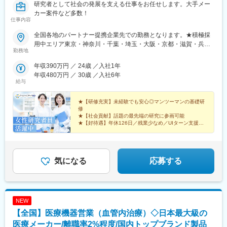
研究者として社会の発展を支える仕事をお任せします。大手メー
カー案件など多数！
仕事内容
全国各地のパートナー提携企業先での勤務となります。★積極採
用中エリア東京・神奈川・千葉・埼玉・大阪・京都・滋賀・兵
勤務地
庫・愛知・三重・福岡※北海道・沖縄県を除く45都府県に多彩な
プロジェクトを用意。※勤務地は希望を最大限考慮して決定しま
年収390万円 ／ 24歳 ／入社1年
す。※U・Iターン歓迎！住宅補助あり（月6万7000円まで会社補
年収480万円 ／ 30歳 ／入社6年
助）＼NEW！エリア制度導入／全国でスキルを伸ばしたい方も、
給与
好きな場所で研究をしたい方も、ご希望をお聞かせください！詳
細は選考時にご案内いたします。【配属先企業の一例】中外製薬
★【研修充実】未経験でも安心◎マンツーマンの基礎研
株式会社中外製薬工業株式会社株式会社明治堺化学工業株式会社
修
★【社会貢献】話題の最先端の研究に参画可能
日本化薬株式会社日東電工株式会社 豊橋事業所ニプロファーマ株
★【好待遇】年休126日／残業少なめ／UIターン支援充
式会社 大舘工場株式会社カネカ株式会社DNPファインケミカル宇
実
都宮株式会社中外医科学研究所東邦チタニウム株式会社高田製薬
★【働きやすさ】産育休取得・復帰実績多数
株式会社株式会社理研ジェネシス株式会社マテリアルゲート三井
★【納得入社】会社説明会・カジュアル面談実施中◎
化学EMS株式会社株式会社エネコート 他
気になる
応募する
NEW
【全国】医療機器営業（血管内治療）◇日本最大級の
医療メーカー/離職率2%程度/国内トップブランド製品