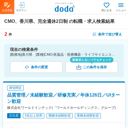
会員登録
ログイン
気になる
メニュー
CMO、香川県、完全週休2日制
の転職・求人検索結果
2
条件で並び替え
件
現在の検索条件
[勤務地]香川県 [業種]CMO-医薬品・医療機器・ライフサイエンス・医療系サービス [こだわり条件ピックアップ]完全週休2日制 [詳細条件](休日・働き方)完全週休2日制
新着求人をいつでもチェック
条件の変更
この条件を保存
締切間近
品質管理／未経験歓迎／研修充実／年休126日／UIター
ン歓迎
株式会社ワールドインテック(「ワールドホールディングス」グループ)
正社員
5名以上採用
職種未経験歓迎
業種未経験歓迎