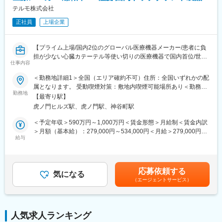
テルモ株式会社
正社員
上場企業
【プライム上場/国内2位のグローバル医療機器メーカー/患者に負
担が少ない心臓カテーテル等使い切りの医療機器で国内首位/世界
仕事内容
160カ国以上で展開】
＜勤務地詳細1＞全国（エリア確約不可）住所：全国いずれかの配
■メインミッション：
属となります。 受動喫煙対策：敷地内喫煙可能場所あり＜勤務地
担当エリアの病院（主に医師）に対し、当社のインターベンショ
勤務地
詳細2＞虎ノ門ヒルズステーションタワー住所：東京都港区虎ノ門
【最寄り駅】
ナルシステムズ事業（血管内治療）にて扱っている製品を提案し
２丁目６－１ 虎ノ門ヒルズ ステーションタワー 受動喫煙対策：
虎ノ門ヒルズ駅、虎ノ門駅、神谷町駅
ていただきます。
敷地内喫煙可能場所あり変更の範囲：会社の定める事業所（リモ
製品の販売、サービスの提供を通じて医療現場の改題を解決する
ートワーク含む）
＜予定年収＞590万円～1,000万円＜賃金形態＞月給制＜賃金内訳
ことで医療に貢献し、テルモブランドを育成することがミッショ
＞月額（基本給）：279,000円～534,000円＜月給＞279,000円～
ンです。
給与
534,000円＜昇給有無＞有＜残業手当＞有＜給与補足＞※経験、能
力等を考慮し同社規定により決定■営業日当あり■賞与あり（年2
■業務内容：
回）■昇給・昇格あり（年1回）■職位：一般職～主任クラス賃金
・担当製品の販売活動、各種販促イベントの企画運営
はあくまでも目安の金額であり、選考を通じて上下する可能性が
応募依頼する
・製品適正使用のための技術サポート（手術の立会いあり）
気になる
あります。月給(月額)は固定手当を含めた表記です。
（エージェントサービス）
・製品適正使用に必要となる文献・資料・製品関連情報の提供
・販売代理店へのサポート（製品情報の提供・勉強会の主催な
ど）
・各種学会への参加（年数回程度で土日出社があります。）
人気求人ランキング