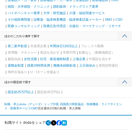
医薬品メーカー業界
医療機器メーカー業界
医薬品卸
医療機器卸
CRO
病院・大学病院・クリニック
調剤薬局・ドラッグストア業界
バイオベンチャー業界
大学・研究施設
介護・福祉関連サービス
その他医療関連
診断薬・臨床検査機器・臨床検査試薬メーカー
SMO
CSO
医療コンサルティング
医療広告代理店・出版社・マーケティング・リサーチ
ほかのこだわり条件で探す
第二新卒歓迎
外資系企業
年間休日120日以上
フレックス勤務
管理職・マネジャー
英語を活かす
学歴不問
転勤なし（勤務地限定）
服装自由
女性活躍
社宅・家賃補助制度
上場企業
中国語を活かす
退職金制度
残業20時間未満
職種未経験歓迎
土日祝休み
原則定時退社
海外出張あり
U・Iターン支援あり
ほかの固定給で探す
固定給25万円以上
固定給35万円以上
転職・求人doda（デューダ）トップ
中国･四国
香川県
医薬品・医療機器・ライフサイエン
ス・医療系サービス
CMO
完全週休2日制の転職・求人情報
転職サイト dodaをシェア