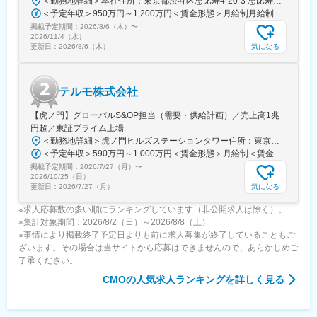
＜勤務地詳細＞本社住所：東京都渋谷区恵比寿4-20-3 恵比寿ガーデンプレイスタワー18F勤務地最寄駅：各線／恵比寿駅受動喫煙対策：屋内全面禁煙変更の範囲：会社の定める事業所（リモートワーク含む）
安全に使用されるために研修会を開催しり、使用にあたってのト
＜予定年収＞950万円～1,200万円＜賃金形態＞月給制月給制。ご経験等により変動あり、当社既定により決定。＜賃金内訳＞月額（基本給）：688,000円～869,000円＜月給＞688,000円～869,000円＜昇給有無＞有＜残業手当＞有＜給与補足＞ご経験等により変動あり、当社既定により決定。業績賞与年1回、昇給年1回。賃金はあくまでも目安の金額であり、選考を通じて上下する可能性があります。月給(月額)は固定手当を含めた表記です。
レーニングの機会を提供するなど重要な役割を担っているため、
掲載予定期間：
2026/8/6（木）
〜
やりがいを感じられます。
2026/11/4（水）
気になる
更新日：
2026/8/6（木）
変更の範囲：会社の定める業務
テルモ株式会社
【虎ノ門】グローバルS&OP担当（需要・供給計画）／売上高1兆
円超／東証プライム上場
＜勤務地詳細＞虎ノ門ヒルズステーションタワー住所：東京都港区虎ノ門２丁目６－１ 虎ノ門ヒルズ ステーションタワー 受動喫煙対策：敷地内喫煙可能場所あり変更の範囲：会社の定める事業所
＜予定年収＞590万円～1,000万円＜賃金形態＞月給制＜賃金内訳＞月額（基本給）：279,000円～534,000円＜月給＞279,000円～534,000円＜昇給有無＞有＜残業手当＞有＜給与補足＞※上記年収はあくまでも目安の金額であり、選考を通じて経験、能力等を考慮し同社規定により決定します。■賞与あり（年2回）■昇給・昇格あり（年1回）■職位：一般職～主任職賃金はあくまでも目安の金額であり、選考を通じて上下する可能性があります。月給(月額)は固定手当を含めた表記です。
掲載予定期間：
2026/7/27（月）
〜
2026/10/25（日）
気になる
更新日：
2026/7/27（月）
※求人応募数の多い順にランキングしています（非公開求人は除く）。
※集計対象期間：2026/8/2（日）～2026/8/8（土）
※事情により掲載終了予定日よりも前に求人募集が終了していることもご
ざいます。その場合は当サイトから応募はできませんので、あらかじめご
了承ください。
CMO
の人気求人ランキングを詳しく見る