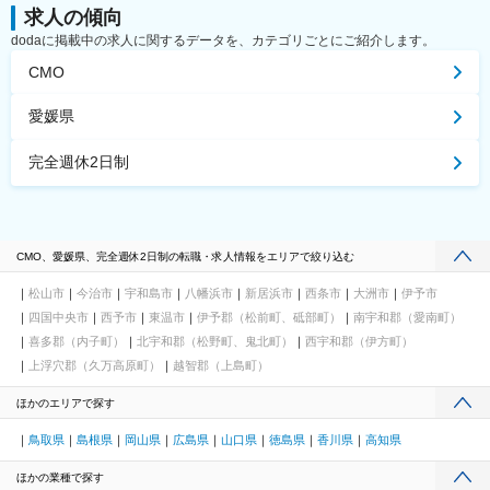
求人の傾向
dodaに掲載中の求人に関するデータを、カテゴリごとにご紹介します。
CMO
愛媛県
完全週休2日制
CMO、愛媛県、完全週休2日制の転職・求人情報をエリアで絞り込む
松山市
今治市
宇和島市
八幡浜市
新居浜市
西条市
大洲市
伊予市
四国中央市
西予市
東温市
伊予郡（松前町、砥部町）
南宇和郡（愛南町）
喜多郡（内子町）
北宇和郡（松野町、鬼北町）
西宇和郡（伊方町）
上浮穴郡（久万高原町）
越智郡（上島町）
ほかのエリアで探す
鳥取県
島根県
岡山県
広島県
山口県
徳島県
香川県
高知県
ほかの業種で探す