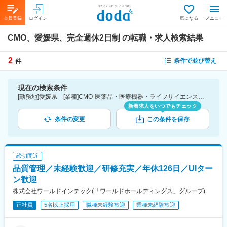
会員登録
ログイン
気になる
メニュー
CMO、愛媛県、完全週休2日制
の転職・求人検索結果
2
条件で並び替え
件
現在の検索条件
[勤務地]愛媛県 [業種]CMO-医薬品・医療機器・ライフサイエンス・医療系サービス [こだわり条件ピックアップ]完全週休2日制 [詳細条件](休日・働き方)完全週休2日制
新着求人をいつでもチェック
条件の変更
この条件を保存
締切間近
品質管理／未経験歓迎／研修充実／年休126日／UIター
ン歓迎
株式会社ワールドインテック(「ワールドホールディングス」グループ)
正社員
5名以上採用
職種未経験歓迎
業種未経験歓迎