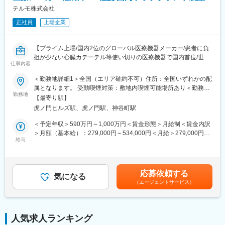
テルモ株式会社
正社員
上場企業
【プライム上場/国内2位のグローバル医療機器メーカー/患者に負
担が少ない心臓カテーテル等使い切りの医療機器で国内首位/世界
仕事内容
160カ国以上で展開】
＜勤務地詳細1＞全国（エリア確約不可）住所：全国いずれかの配
■メインミッション：
属となります。 受動喫煙対策：敷地内喫煙可能場所あり＜勤務地
担当エリアの病院（主に医師）に対し、当社のインターベンショ
勤務地
詳細2＞虎ノ門ヒルズステーションタワー住所：東京都港区虎ノ門
【最寄り駅】
ナルシステムズ事業（血管内治療）にて扱っている製品を提案し
２丁目６－１ 虎ノ門ヒルズ ステーションタワー 受動喫煙対策：
虎ノ門ヒルズ駅、虎ノ門駅、神谷町駅
ていただきます。
敷地内喫煙可能場所あり変更の範囲：会社の定める事業所（リモ
製品の販売、サービスの提供を通じて医療現場の改題を解決する
ートワーク含む）
＜予定年収＞590万円～1,000万円＜賃金形態＞月給制＜賃金内訳
ことで医療に貢献し、テルモブランドを育成することがミッショ
＞月額（基本給）：279,000円～534,000円＜月給＞279,000円～
ンです。
給与
534,000円＜昇給有無＞有＜残業手当＞有＜給与補足＞※経験、能
力等を考慮し同社規定により決定■営業日当あり■賞与あり（年2
■業務内容：
回）■昇給・昇格あり（年1回）■職位：一般職～主任クラス賃金
・担当製品の販売活動、各種販促イベントの企画運営
はあくまでも目安の金額であり、選考を通じて上下する可能性が
応募依頼する
・製品適正使用のための技術サポート（手術の立会いあり）
気になる
あります。月給(月額)は固定手当を含めた表記です。
（エージェントサービス）
・製品適正使用に必要となる文献・資料・製品関連情報の提供
・販売代理店へのサポート（製品情報の提供・勉強会の主催な
ど）
・各種学会への参加（年数回程度で土日出社があります。）
人気求人ランキング