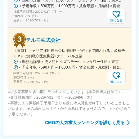
＜勤務地詳細＞虎ノ門ヒルズステーションタワー住所：東京都港区虎ノ門２丁目６－１ 虎ノ門ヒルズ ステーションタワー 受動喫煙対策：敷地内喫煙可能場所あり変更の範囲：会社の定める事業所
安全に使用されるために研修会を開催しり、使用にあたってのト
＜予定年収＞590万円～1,000万円＜賃金形態＞月給制＜賃金内訳＞月額（基本給）：279,000円～534,000円＜月給＞279,000円～534,000円＜昇給有無＞有＜残業手当＞有＜給与補足＞※上記年収はあくまでも目安の金額であり、選考を通じて経験、能力等を考慮し同社規定により決定します。■賞与あり（年2回）■昇給・昇格あり（年1回）■職位：一般職～主任職賃金はあくまでも目安の金額であり、選考を通じて上下する可能性があります。月給(月額)は固定手当を含めた表記です。
レーニングの機会を提供するなど重要な役割を担っているため、
掲載予定期間：
2026/7/27（月）
〜
やりがいを感じられます。
2026/10/25（日）
気になる
更新日：
2026/7/27（月）
変更の範囲：会社の定める業務
テルモ株式会社
【東京】キャリア採用担当◇採用戦略～実行まで関われる／多様チ
ャネルに挑戦◇医療機器×グローバル企業
＜勤務地詳細＞虎ノ門ヒルズステーションタワー住所：東京都港区虎ノ門２丁目６－１ 虎ノ門ヒルズ ステーションタワー 受動喫煙対策：敷地内喫煙可能場所あり変更の範囲：会社の定める事業所
＜予定年収＞590万円～1,000万円＜賃金形態＞月給制＜賃金内訳＞月額（基本給）：279,000円～534,000円＜月給＞279,000円～534,000円＜昇給有無＞有＜残業手当＞有＜給与補足＞※年収はご経験やスキルを考慮し決定いたします。■賞与：年2回■昇給：年1回■職位：一般職～主任職賃金はあくまでも目安の金額であり、選考を通じて上下する可能性があります。月給(月額)は固定手当を含めた表記です。
掲載予定期間：
2026/6/4（木）
〜
2026/9/2（水）
気になる
更新日：
2026/7/17（金）
※求人応募数の多い順にランキングしています（非公開求人は除く）。
※集計対象期間：2026/7/31（金）～2026/8/6（木）
※事情により掲載終了予定日よりも前に求人募集が終了していることもご
ざいます。その場合は当サイトから応募はできませんので、あらかじめご
了承ください。
CMO
の人気求人ランキングを詳しく見る