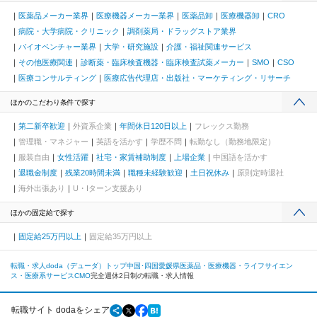
医薬品メーカー業界
医療機器メーカー業界
医薬品卸
医療機器卸
CRO
病院・大学病院・クリニック
調剤薬局・ドラッグストア業界
バイオベンチャー業界
大学・研究施設
介護・福祉関連サービス
その他医療関連
診断薬・臨床検査機器・臨床検査試薬メーカー
SMO
CSO
医療コンサルティング
医療広告代理店・出版社・マーケティング・リサーチ
ほかのこだわり条件で探す
第二新卒歓迎
外資系企業
年間休日120日以上
フレックス勤務
管理職・マネジャー
英語を活かす
学歴不問
転勤なし（勤務地限定）
服装自由
女性活躍
社宅・家賃補助制度
上場企業
中国語を活かす
退職金制度
残業20時間未満
職種未経験歓迎
土日祝休み
原則定時退社
海外出張あり
U・Iターン支援あり
ほかの固定給で探す
固定給25万円以上
固定給35万円以上
転職・求人doda（デューダ）トップ
中国･四国
愛媛県
医薬品・医療機器・ライフサイエン
ス・医療系サービス
CMO
完全週休2日制の転職・求人情報
転職サイト dodaをシェア