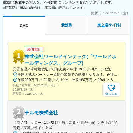
dodaに掲載中の求人を、応募数順にランキング形式でご紹介します。
■担当製品：
※応募数が同数の場合は、新着順に表示しています。
心臓や下肢の血管の病気に対し、カテーテルを用いて治療する
「バスキュラーインターベンション（血管内カテーテル治療）」
更新日：
2026/8/7（金）
や、血管内の状態を診るための「イメージング（画像診断）」、
肝臓がんの化学療法「インターベンショナルオンコロジー」に関
愛媛県
完全週休2日制
CMO
する製品を展開しています。治療効果の向上と、デバイスを扱う
医師が求める操作性や品質を追求するとともに、患者さんの身体
にやさしい治療（低侵襲治療）の発展に貢献しています。
＜製品詳細＞
締切間近
https://www.terumo.co.jp/business/tis
株式会社ワールドインテック(「ワールドホ
■配属エリア：
ールディングス」グループ)
国内支店のいずれかの配属となります。それぞれ在籍拠点をベー
品質管理／未経験歓迎／研修充実／年休126日／UIターン歓迎
スにチームでエリアを担当しています。業務を通じた「感動」と
全国各地のパートナー提携企業先での勤務となります。★積極採用中エリア東京・神奈川・千葉・埼玉・大阪・京都・滋賀・兵庫・愛知・三重・福岡※北海道・沖縄県を除く45都府県に多彩なプロジェクトを用意。※勤務地は希望を最大限考慮して決定します。※U・Iターン歓迎！住宅補助あり（月6万7000円まで会社補助）＼NEW！エリア制度導入／全国でスキルを伸ばしたい方も、好きな場所で研究をしたい方も、ご希望をお聞かせください！詳細は選考時にご案内いたします。【配属先企業の一例】中外製薬株式会社中外製薬工業株式会社株式会社明治堺化学工業株式会社日本化薬株式会社日東電工株式会社 豊橋事業所ニプロファーマ株式会社 大舘工場株式会社カネカ株式会社DNPファインケミカル宇都宮株式会社中外医科学研究所東邦チタニウム株式会社高田製薬株式会社株式会社理研ジェネシス株式会社マテリアルゲート三井化学EMS株式会社株式会社エネコート 他
「成長」を大事にする職場でチーム活動を重視した風土です。
年収390万円 ／ 24歳 ／入社1年 年収480万円 ／ 30歳 ／入社6年
掲載予定期間：
2026/5/21（木）
〜
■担当に関して：
2026/8/19（水）
大学病院などの基幹病院を担当いただきます。
気になる
更新日：
2026/7/9（木）
担当はエリアごとに異なりますが数件～数十件が多いです。
■仕事の魅力：
テルモ株式会社
治療部位や手順に合わせて多様な製品を展開する中で、患者さん
には治療効果とQOLの向上を、ドクターには手技において最大限
【虎ノ門】グローバルS&OP担当（需要・供給計画）／売上高1兆
のパフォーマンスを発揮できる製品を提供することを目指してい
円超／東証プライム上場
ます。中でもMRは製品情報提供のみならず、販売した医療機器が