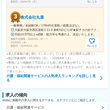
気になる
更新日：
2026/7/6（月）
株式会社丸喜
一般事務／未経験OK／17時45分退勤／残業ほぼなし
大阪府大阪市西区新町2-11-9 新町KDビル3F★駅チカの好アクセス！飲食店も豊富な人気エリアです♪★自転車通勤も可能【詳細・交通】■『西大橋駅』より徒歩4分■『西長堀駅』・『四ツ橋駅』より徒歩6分■『阿波座駅』より徒歩9分■『本町駅』・『心斎橋駅』より徒歩11分
月給24万円以上※経験・能力等を考慮の上、決定いたします。
掲載予定期間：
2026/6/4（木）
〜
2026/9/2（水）
気になる
更新日：
2026/6/10（水）
※求人応募数の多い順にランキングしています（非公開求人は除く）。
※集計対象期間：2026/8/2（日）～2026/8/8（土）
※事情により掲載終了予定日よりも前に求人募集が終了していることもご
ざいます。その場合は当サイトから応募はできませんので、あらかじめご
了承ください。
介護・福祉関連サービス
の人気求人ランキングを詳しく見
る
求人の傾向
dodaに掲載中の求人に関するデータを、カテゴリごとにご紹介します。
介護・福祉関連サービス