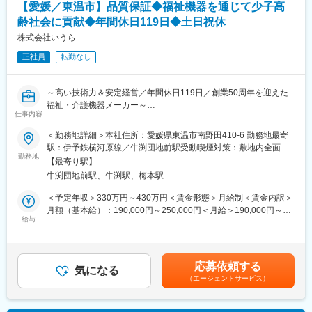
月給(月額)は固定手当を含めた表記です。
・自宅の階段や段差で使用できる昇降機
【愛媛／東温市】品質保証◆福祉機器を通じて少子高
・要介護者を背負ってトイレまでの移動をサポートする排泄サポ
齢社会に貢献◆年間休日119日◆土日祝休
＝求人のPOINT＝
ート機器
【社会貢献性の高い商品】当社の商品は介護される方・介護する
株式会社いうら
方、双方にやさしいオリジナルの福祉機器です。（例：ご利用者
また大手医療・介護機器メーカー向けのOEM製品製造も手掛けて
正社員
転勤なし
の方がお一人で乗りかえできる車椅子や、入浴介助が驚くほど簡
います。これらの高い技術力と安定した営業基盤を背景に業績は
単操作で行える入浴リフト等）介護がずっと楽になり、より快適
堅調に推移しており、直近決算では過去最高の売上高も計上して
で安心便利になる価値ある商材ですので、自信をもって提案がで
いる安定経営企業です。
～高い技術力＆安定経営／年間休日119日／創業50周年を迎えた
きます。
福祉・介護機器メーカー～
【仕事もプライベートも充実】残業は月25h程、平均有給取得日
仕事内容
変更の範囲：本文参照
数12日！
■業務内容：
＜勤務地詳細＞本社住所：愛媛県東温市南野田410-6 勤務地最寄
【未経験の方も安心の研修体制】入社後は座学を含む2週間～数カ
・品質管理業務を行っていただきます。
駅：伊予鉄横河原線／牛渕団地前駅受動喫煙対策：敷地内全面禁
月の研修をご準備しています。座学だけでなく製造部での研修も
勤務地
煙変更の範囲：会社の定める事業所
あり、製品について理解を深めることができます。
【最寄り駅】
■業務詳細：
配属後もOJTで先輩社員がサポートするので、安心して業務に取
牛渕団地前駅、牛渕駅、梅本駅
・ISO運用業務
り組むことができます。
・製品クレーム対応 (原因調査、対策)
＜予定年収＞330万円～430万円＜賃金形態＞月給制＜賃金内訳＞
・再発防止・是正
月額（基本給）：190,000円～250,000円＜月給＞190,000円～
■同社の特徴
給与
250,000円＜昇給有無＞有＜残業手当＞有＜給与補足＞・賞与あ
同社は開発、設計から製造・販売まで一気通貫で手掛けており、
■当社の特徴
り（前年度実績：年2回、合計5.00ヶ月分）・昇給あり：1月あた
高い技術力を誇っています。
・当社は開発、設計から製造・販売まで一気通貫で手掛けてお
り5.00%（前年度実績）・皆勤手当（7,000円）賃金はあくまでも
他社には真似できない完全オリジナルの福祉・介護機器を製造し
り、高い技術力を誇っています。他社には真似できない完全オリ
目安の金額であり、選考を通じて上下する可能性があります。月
ています。
応募依頼する
ジナルの福祉・介護機器を製造しています。
気になる
給(月額)は固定手当を含めた表記です。
＜製品例＞
（エージェントサービス）
＜製品例＞
・非接触で入浴介助ができる入力機器
・非接触で入浴介助ができる入力機器
・自宅の階段や段差で使用できる昇降機
・自宅の階段や段差で使用できる昇降機