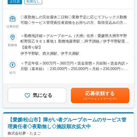
正社員
転勤なし
わります
・製品完成後は生産用図面や組立仕様書 取扱説明書の作成も担当
・設計だけでなく製品づくり全体を俯瞰しながら進められる点が
◇夜勤無しの完全週休二日制◇業務予定に応じてフレックス勤務
特長です
可能◇サービス管理責任者資格をお持ちの方、取得見込みの方歓
・これまでの経験を活かし開発の中心メンバーとしての活躍を期
仕事内容
迎◇残業月5時間以下◇勤務地選択◎
待します
＜勤務地詳細＞グループホーム（大洲）住所：愛媛県大洲市平野
町野田乙９６１番地１ 勤務地最寄駅：JR予讃線／伊予平野駅受動
■開発環境
■仕事内容：
勤務地
喫煙対策：敷地内喫煙可能場所あり変更の範囲：無
・使用ソフトは CADSUPER SOLIDWORKSなど
【最寄り駅】
障がい者グループホームでの障害福祉サービスのまとめ役「サー
・製品ごとにチームを編成し3名から4名程度で開発を実施
伊予平野駅、西大洲駅、伊予大洲駅
ビス管理責任者」として勤務いただきます。
・車椅子担当やストレッチャー担当など専門性を持って取り組め
＜予定年収＞300万円～360万円＜賃金形態＞月給制＜賃金内訳＞
ます
主なお仕事：
月額（基本給）：230,000円～250,000円＜月給＞230,000円～
・利用者の個別支援計画の作成
給与
250,000円＜昇給有無＞有＜残業手当＞有＜給与補足＞■予定年
■人員構成
・利用者の支援者や家族、関係施設との連携・面談
収：300 万円～360 万円※予定年収は諸手当含む※予定年収は年
・全体で15名
・職員への指導
齢・経験・能力等を考慮の上決定※賞与あり（年2回）賃金はあく
・男性11名 女性4名
・体調不良時やけがの際の通院同行
までも目安の金額であり、選考を通じて上下する可能性がありま
応募依頼する
・行政手続きなどの同行支援 など…
気になる
す。月給(月額)は固定手当を含めた表記です。
■会社の特徴
（エージェントサービス）
・開発 設計 製造 販売まで一貫して手掛ける体制
ITを活用したホームで、徹底した情報共有と定型業務はシステム
・他社と差別化されたオリジナルの福祉 介護機器を多数開発
に沿って効率的なので、平均残業時間は月1～3時間程度です。
▼製品例
【愛媛/松山市】障がい者グループホームのサービス管
■こんな方に来てほしい！
・非接触で入浴介助ができる入浴機器
理責任者◇夜勤無し◇施設順次拡大中
（1）暮らしやすい家・空間づくりに関心のある方
・自宅の階段や段差で使用できる昇降機
障がい者グループホームは、入居者さんの家です。
株式会社夢・たまご
・要介護者の移動を支援する排泄サポート機器