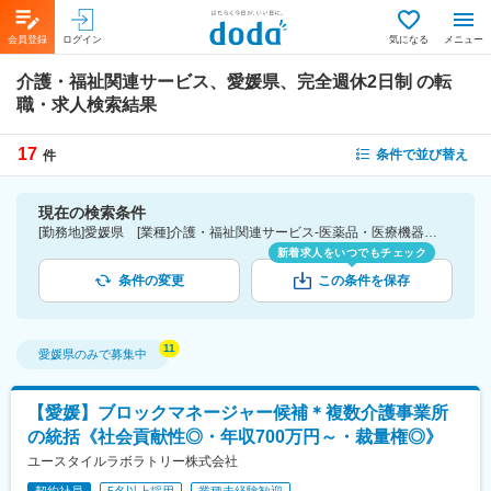
会員登録
ログイン
気になる
メニュー
介護・福祉関連サービス、愛媛県、完全週休2日制
の転
職・求人検索結果
17
条件で並び替え
件
現在の検索条件
[勤務地]愛媛県 [業種]介護・福祉関連サービス-医薬品・医療機器・ライフサイエンス・医療系サービス [こだわり条件ピックアップ]完全週休2日制 [詳細条件](休日・働き方)完全週休2日制
新着求人をいつでもチェック
条件の変更
この条件を保存
愛媛県
のみで募集中
【愛媛】ブロックマネージャー候補＊複数介護事業所
の統括《社会貢献性◎・年収700万円～・裁量権◎》
ユースタイルラボラトリー株式会社