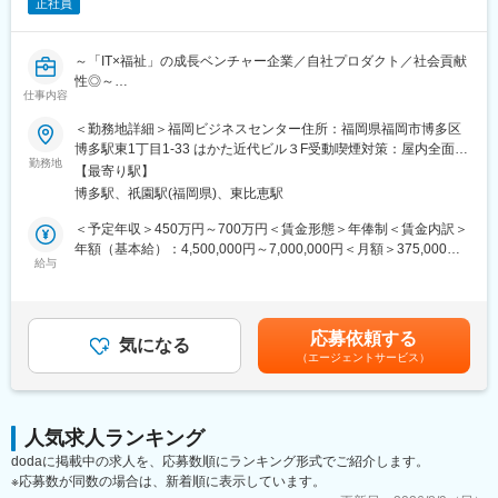
す。また、一度本社帰任した後でも、希望すれば現場復帰も可能
正社員
です。
■就業環境：残業はほぼなし、休みもしっかり取得できるため非常
～「IT×福祉」の成長ベンチャー企業／自社プロダクト／社会貢献
に働きやすい環境が整っております。定着率も高く実際にここ3年
性◎～
間で入社した新卒の離職率は6％と非常に低い数値です。また配属
仕事内容
先は現在のご住所から考慮し決定いたします。
■概要：
■研修制度：入社後1週間、本社で研修を行います。その後の配属
＜勤務地詳細＞福岡ビジネスセンター住所：福岡県福岡市博多区
当社はPC業務を行う障がい者支援施設の全国展開に向けて、イン
先においても、国家資格をもった先輩社員によるマンツーマンの
博多駅東1丁目1-33 はかた近代ビル３F受動喫煙対策：屋内全面禁
フラ構築やセキュリティマネジメントに精通したエンジニアを募
OJTを行いながら実務を覚えて頂きます。技術はすぐに身に付き
勤務地
煙変更の範囲：会社の定める事業所（リモートワーク含む）
【最寄り駅】
集しています。
ます。さらにレベルアップしたい方には外部の研修にも100％会
博多駅、祇園駅(福岡県)、東比恵駅
「IT×福祉」という新しい領域で、社会貢献を進めており、大変や
社が費用負担します。3ヶ月に1度はフォローアップ研修という形
りがいのあるお仕事です。私たちは福祉企業でありながら、AIを
で本社研修を実施し、資格取得についても全面バックアップ。未
＜予定年収＞450万円～700万円＜賃金形態＞年俸制＜賃金内訳＞
取り入れたり、業務のDX化を全力で進めています。急成長中のサ
経験・無資格であっても安心できる研修制度は非常に整っていま
年額（基本給）：4,500,000円～7,000,000円＜月額＞375,000円
ンクスラボで挑戦してみませんか？
す。
給与
～583,333円（12分割）＜昇給有無＞有＜残業手当＞有＜給与補
足＞※資格・経験により考慮※年俸に1/12を乗じた額を毎月支給し
■業務内容：
変更の範囲：会社の定める業務
ます■昇給：年1回の人事考査有■賞与：なし賃金はあくまでも目
・全国の障がい者支援施設のネットワーク設計・構築
安の金額であり、選考を通じて上下する可能性があります。月給
応募依頼する
・クラウドサービスを活用したサーバ環境の整備
気になる
(月額)は固定手当を含めた表記です。
（エージェントサービス）
・セキュリティ対策の実施と管理
・社内ITインフラの維持・改善
■やりがい：
人気求人ランキング
・裁量権が大きいため、自ら課題を見つけ、仮説を立て、実行
dodaに掲載中の求人を、応募数順にランキング形式でご紹介します。
し、改善し続ける経験を得ることができます。
※応募数が同数の場合は、新着順に表示しています。
・成長フェーズのため、様々なチャンスがあるので、自らの意志