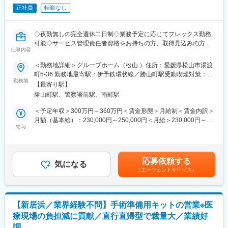
主に家事支援を行う世話人さん、身の回りの世話や日常生活上の
正社員
転勤なし
相談を担う生活支援員さんと共に、アットホームな環境を共に作
・医療 介護機器大手メーカー向けの OEM 製品も多数製造
り上げることに関心のある方、歓迎いたします。
・安定した取引基盤と高い評価により業績は堅調
・長期的に腰を据えて専門性を高めたい方に適した安定企業です
◇夜勤無しの完全週休二日制◇業務予定に応じてフレックス勤務
（2）イベントづくりがお好きな方
可能◇サービス管理責任者資格をお持ちの方、取得見込みの方歓
月に2回ホームパーティを実施するため、入居者さんと一緒に企画
仕事内容
変更の範囲：会社の定める業務
迎◇残業月5時間以下◇勤務地選択◎
したり、準備したりします。自ら楽しんで仕事ができる方が適任
＜勤務地詳細＞グループホーム（松山 ）住所：愛媛県松山市湯渡
です。
町5-36 勤務地最寄駅：伊予鉄環状線／勝山町駅受動喫煙対策：敷
■仕事内容：
勤務地
地内喫煙可能場所あり変更の範囲：無
★新たな取り組みとしてドッグセラピーを検討中！
【最寄り駅】
障がい者グループホームでの障害福祉サービスのまとめ役「サー
セラピーの一環として、小型犬を一匹買う予定です。犬同伴での
勝山町駅、警察署前駅、南町駅
ビス管理責任者」として勤務いただきます。
外出イベントも行います。
＜予定年収＞300万円～360万円＜賃金形態＞月給制＜賃金内訳＞
主なお仕事：
月額（基本給）：230,000円～250,000円＜月給＞230,000円～
■当社について
・利用者の個別支援計画の作成
給与
250,000円＜昇給有無＞有＜残業手当＞有＜給与補足＞■予定年
地域の障がい福祉の充実や、障がいのある方の自立（仕事・住
・利用者の支援者や家族、関係施設との連携・面談
収：300 万円～360 万円※予定年収は諸手当含む※予定年収は年
居）に大きく貢献できるお仕事です！
・職員への指導
齢・経験・能力等を考慮の上決定※賞与あり（年2回）賃金はあく
住み慣れた地域で、心身ともに健全で豊かな暮らしがおくれるよ
・体調不良時やけがの際の通院同行
までも目安の金額であり、選考を通じて上下する可能性がありま
う、大洲市や松山市で6～65歳の障がいのある方をサポートして
応募依頼する
・行政手続きなどの同行支援 など…
気になる
す。月給(月額)は固定手当を含めた表記です。
おります。
（エージェントサービス）
当社グループ内で雇用を創出しており、地域のための事業展開を
ITを活用したホームで、徹底した情報共有と定型業務はシステム
行っております。
に沿って効率的なので、平均残業時間は月1～3時間程度です。
★本件は内閣府主導の地方創生事業の一環である先導的人材マッ
【新居浜／業界経験不問】手術準備用キットの営業※医
■こんな方に来てほしい！
チング事業に基づく求人でございます。
療現場の負担減に貢献／直行直帰型で裁量大／業績好
（1）暮らしやすい家・空間づくりに関心のある方
調
障がい者グループホームは、入居者さんの家です。