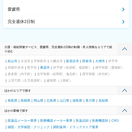
愛媛県
完全週休2日制
介護・福祉関連サービス、愛媛県、完全週休2日制の転職・求人情報をエリアで絞
り込む
松山市
今治市
宇和島市
八幡浜市
新居浜市
西条市
大洲市
伊予市
四国中央市
西予市
東温市
伊予郡（松前町、砥部町）
南宇和郡（愛南町）
喜多郡（内子町）
北宇和郡（松野町、鬼北町）
西宇和郡（伊方町）
上浮穴郡（久万高原町）
越智郡（上島町）
ほかのエリアで探す
鳥取県
島根県
岡山県
広島県
山口県
徳島県
香川県
高知県
ほかの業種で探す
医薬品メーカー業界
医療機器メーカー業界
医薬品卸
医療機器卸
CRO
病院・大学病院・クリニック
調剤薬局・ドラッグストア業界