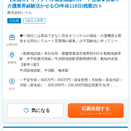
ただきます。直行直帰可能、出張はほとんど御座いません。
介護業界経験活かせる◎/年休119日/残業25ｈ
＝求人のPOINT＝
株式会社いうら
変更の範囲：会社の定める業務
【社会貢献性の高い商品】当社の商品は介護される方・介護する
正社員
5名以上採用
方、双方にやさしいオリジナルの福祉機器です。（例：ご利用者
の方がお一人で乗りかえできる車椅子や、入浴介助が驚くほど簡
単操作で行える入浴リフト等）介護がずっと楽になり、より快適
◆◇他社には真似できない完全オリジナルの福祉・介護機器を製
で安心便利になる価値ある商材ですので、自信をもって提案がで
造する同社にてルート営業職の募集／少子高齢化に伴ってニーズ
きます。
仕事内容
拡大／業績も堅調に拡大中◇◆
【仕事もプライベートも充実】残業は月20h程、平均有給取得日
＜勤務地詳細＞本社住所：愛媛県東温市南野田410-6 勤務地最寄
数12日！
■業務内容【変更の範囲：なし】
駅：伊予鉄横河原線／牛渕団地前駅受動喫煙対策：敷地内全面禁
【未経験の方も安心の研修体制】入社後は座学を含む2週間～数カ
当社の営業職として、車椅子やストレッチャー等福祉機器の営業
勤務地
煙変更の範囲：会社の定める事業所
月の研修をご準備しています。座学だけでなく製造部での研修も
【最寄り駅】
をお任せします。
あり、製品について理解を深めることができます。
牛渕団地前駅、牛渕駅、梅本駅
顧客は福祉機器のレンタル会社や販売会社で既存の取引がある企
配属後もOJTで先輩社員がサポートするので、安心して業務に取
業に対しての営業活動です。
＜予定年収＞400万円～450万円＜賃金形態＞月給制＜賃金内訳＞
り組むことができます。
営業として顧客の要望をしっかりヒアリングすることがとても重
月額（基本給）：200,000円～230,000円固定残業手当/月：
要なポジションです。
給与
39,500円～45,000円（固定残業時間25時間0分/月）超過した時間
外労働の残業手当は追加支給＜月給＞239,500円～275,000円（一
■同社の特徴
■業務の特徴
律手当を含む）＜昇給有無＞有＜残業手当＞有＜給与補足＞・予
同社は開発、設計から製造・販売まで一気通貫で手掛けており、
◎「ノルマ」ではなく「目標」を個人・チームで目指していただ
定年収は諸手当含む・予定年収は年齢・経験・能力等を考慮の上
高い技術力を誇っています。
応募依頼する
きます。個人プレーではなく、チームワークを大切にできる方に
気になる
決定・賞与あり（前年度実績：年2回、合計5.00ヶ月分） ・昇給
他社には真似できない完全オリジナルの福祉・介護機器を製造し
（エージェントサービス）
ピッタリです。
あり：1月あたり5.00%（前年度実績）・皆勤手当（7,000円）・
ています。
◎営業メンバーは約60人が在籍しています。
地域手当（扶養の有無により最大35,000円支給）賃金はあくまで
＜製品例＞
◎各々が担当のエリアをもちエリア内の顧客と関係構築をしてい
も目安の金額であり、選考を通じて上下する可能性があります。
・非接触で入浴介助ができる入力機器
ただきます。直行直帰可能、出張はほとんど御座いません。