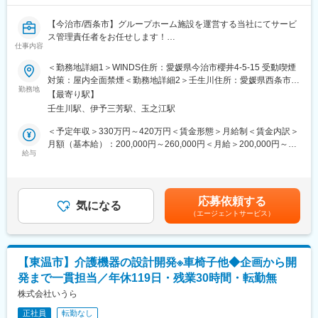
入社後は首都圏（東京・神奈川・埼玉）、福岡、大阪、兵庫のい
ずれかの事業所にて、6か月間のマネージャー養成研修を行いま
【今治市/西条市】グループホーム施設を運営する当社にてサービ
す。
ス管理責任者をお任せします！
■入社～1カ月目
仕事内容
ブランクOK/完全週休2日制/残業ほぼなし/手当充実
・業界未経験者でもゼロから学ぶことができる基礎研修／必要資
■業務詳細：
格取得。なお、資格取得のための費用は当社負担となります。
＜勤務地詳細1＞WINDS住所：愛媛県今治市櫻井4‐5‐15 受動喫煙
当社が運営する障がい者グループホームWINDS（愛媛県今治市）
■1～3か月目
対策：屋内全面禁煙＜勤務地詳細2＞壬生川住所：愛媛県西条市壬
もしくは西条市壬生川に2024年4月にオープンする新施設にてサ
・OJTを受けながら日勤・夜勤両方の介護現場での業務をお任せ
勤務地
生川38-2 受動喫煙対策：屋内全面禁煙変更の範囲：会社の定める
【最寄り駅】
ービス管理責任者として障がい者への自立支援にかかわる業務を
します。
事業所
壬生川駅、伊予三芳駅、玉之江駅
行います。
※研修終了後は現場業務は無くなるため日勤のみ
・個別支援計画書の作成と管理
■3～6か月目
＜予定年収＞330万円～420万円＜賃金形態＞月給制＜賃金内訳＞
・ご利用者様の心身の状況の把握
・マネージャー業務を学んでいただきます。ピープルマネジメン
月額（基本給）：200,000円～260,000円＜月給＞200,000円～
・相談援助業務、必要な支援の提供
トだけでなく、売上管理や各事業所が目標を達成するための事業
給与
260,000円＜昇給有無＞有＜残業手当＞有＜給与補足＞■手当※毎
・パート社員の管理、賃貸契約管理
所運営を行います。※上司がメンターとなり手厚いサポートがござ
月の実績に応じて以下手当が支給されます・処遇加算手当 1万～
・食事の提供（簡単な調理※基本は温めるのみ、配膳）
います。
2万円・ベースアップ手当 5千円■賞与：年2回、計3.00ヶ月分
・支援計画、外部の業者との連絡・調整、
■本配属後
（2022年度実績）※昇給・賞与については、業務実績・能力によ
応募依頼する
・担当者会議への出席
・各事業所の課題や目的に合わせてマネジメント業務に専念頂き
気になる
り支給します。賃金はあくまでも目安の金額であり、選考を通じ
（エージェントサービス）
・利用者様の通院、地域イベントへの引率
ます。
て上下する可能性があります。月給(月額)は固定手当を含めた表記
■組織構成：
※独り立ち後はリモート×出社も可
です。
・現在サービス管理者は1名（40代女性）
・ご利用者様のサポートを行う担当として社員/パート併せて40名
【キャリアパス（例）】
【東温市】介護機器の設計開発※車椅子他◆企画から開
程が在籍しています
・医療介護スタッフ（2週間程度の基礎研修必要資格取得、現場業
発まで一貫担当／年休119日・残業30時間・転勤無
・各施設の利用者様は10～20名で、アットホームな環境です
務）
■職場環境：
株式会社いうら
・サービスリーダー（入社3カ月～※研修期間）
・当事業所の魅力は“雰囲気の良さ"!まずはぜひ施設見学にいらし
・サービス提供責任者（入社半年／年収420～650万円）
正社員
転勤なし