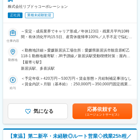
変更の範囲：会社の定める業務
主に家事支援を行う世話人さん、身の回りの世話や日常生活上の
株式会社リブドゥコーポレーション
相談を担う生活支援員さんと共に、アットホームな環境を共に作
正社員
業種未経験歓迎
り上げることに関心のある方、歓迎いたします。
（2）イベントづくりがお好きな方
～安定・成長業界でキャリア形成／年休123日・残業月平均10時
月に2回ホームパーティを実施するため、入居者さんと一緒に企画
間・有休消化平均15.5日、産育休復帰率100%／人手不足で悩む病
したり、準備したりします。自ら楽しんで仕事ができる方が適任
仕事内容
院の課題解決～
です。
＜勤務地詳細＞愛媛新居浜工場住所：愛媛県新居浜市観音原町乙
■求人概要：
★新たな取り組みとしてドッグセラピーを検討中！
118-1 勤務地最寄駅：JR予讃線／新居浜駅受動喫煙対策：屋内喫
同社は国内トップクラスのシェアをもつ介護用製品や、医療現場
勤務地
セラピーの一環として、小型犬を一匹買う予定です。犬同伴での
煙可能場所あり変更の範囲：会社の定める事業所（リモートワー
【最寄り駅】
向けの各種製品を扱っているメーカーです。
外出イベントも行います。
ク含む）
新居浜駅、多喜浜駅
本ポジションでは、医療現場の負担を軽減するための「手術準備
用キット」の提案営業を行っていただきます。
■当社について
＜予定年収＞420万円～530万円＜賃金形態＞月給制補足事項なし
地域の障がい福祉の充実や、障がいのある方の自立（仕事・住
＜賃金内訳＞月額（基本給）：250,000円～350,000円固定残業手
■『手術準備用キット』について：
給与
居）に大きく貢献できるお仕事です！
当/月：20,000円～50,000円（固定残業時間10時間0分/月）超過し
・ガーゼや注射器、チューブをはじめ、メス、ドレープ（手術部
住み慣れた地域で、心身ともに健全で豊かな暮らしがおくれるよ
た時間外労働の残業手当は追加支給＜月給＞270,000円～400,000
位以外を覆う布）など、手術現場で必要となる使い捨て材料を1つ
う、大洲市や松山市で6～65歳の障がいのある方をサポートして
円（一律手当を含む）＜昇給有無＞有＜残業手当＞有＜給与補足
に纏めたキットです。
おります。
＞※上記月給のほか、諸手当を支給※給与詳細は、経験やスキル等
応募依頼する
・これらの道具は手術1回ごとに看護師が手配する必要があり、準
気になる
当社グループ内で雇用を創出しており、地域のための事業展開を
を考慮し、当社規定により決定■昇給：年1回（4月）■賞与：年2
（エージェントサービス）
備1回で2時間以上の時間を要することも。人手不足が顕著な医療
行っております。
回（7月、12月）賃金はあくまでも目安の金額であり、選考を通
現場における大きな負担となっています。
じて上下する可能性があります。月給(月額)は固定手当を含めた表
・病院ごとにキットの中身をカスタマイズすることで準備の時間
★本件は内閣府主導の地方創生事業の一環である先導的人材マッ
記です。
をほぼ0に近づけ、顧客の業務を効率化する製品です。
チング事業に基づく求人でございます。
【東温】第二新卒・未経験◎ルート営業◇残業25h程／