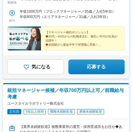
勤務地
事業＝【1／全国マネージャーコース】☆早期キャリアアップした
い方に最適なポジション☆引越し手当支給・家賃無料の借り上げ
年収1000万円（ブロックマネージャー／35歳／入社5年目）
社宅提供◆全国募集◆四国・東北・関西・岐阜・長野で強化募集
年収800万円（エリアマネージャー／31歳／入社3年目）
中◆入社半年は東京・神奈川・埼玉⇒養成期間後の勤務地は現在
給与
お住まいの地域又はジェネラルマネージャーと相談の上決定《養
成期間中の勤務地》東京、神奈川、埼玉※所在地はHP記載【2／地
【マネージャー確約ポジション】
元マネージャーコース】☆地元採用・転勤なしOK☆別事業へのキ
◆30代～40代からの転職者含む、幅広い年代の社員が
活躍中！
ャリアチェンジによる昇格可能◆勤務地はページ下部『勤務地一
◆未経験から最短半年で管理職に昇格！
覧』を参照ください└湘南・川越・香川・川崎・江戸川・徳島・
青森・多摩川に新規オープン！＝施設ケア事業＝【転勤なしOK／
これからのキャリアに迷いがある方。
下記エリアの希望勤務地で勤務】■北海道・東北／北海道、宮城■
これまでの経験を新しい領域で活かしたい方。
そんなあなたを、私たちは歓迎します。
関東／茨城、栃木、群馬、埼玉、東京、神奈川■甲信越・北陸／新
気になる
応募する
潟■関西／兵庫■東海／静岡、愛知■中国・四国／岡山、広島■九
州・沖縄／福岡、佐賀☆養成期間は最寄り施設勤務
統括マネージャー候補／年収700万円以上可／前職給与
考慮
ユースタイルラボラトリー株式会社
正社員
5名以上採用
職種未経験歓迎
業種未経験歓迎
【業界未経験歓迎】複数事業所の運営・採用育成等をお任せ◆あ