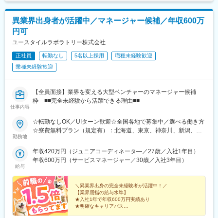
・要介護者の移動を助ける排泄サポート機器
現在、社内ポータルサイトの立ち上げ、古いシステムの置き換え
等を検討しています。
■ご応募お待ちしております！
異業界出身者が活躍中／マネージャー候補／年収600万
■組織構成
・医療 介護機器大手メーカー向けの OEM 製品も製造
円可
社内SEは2名(50代、60代)で構成されています。丁寧なフォロー
・安定した取引と実績があり売上も堅調に成長中
を行いながら、業務を引き継ぐ予定です。
ユースタイルラボラトリー株式会社
・安定企業で技術を身につけたい若手にぴったりの環境です
正社員
転勤なし
5名以上採用
職種未経験歓迎
■就業環境
変更の範囲：会社の定める業務
業種未経験歓迎
・年休119日、基本土日祝休み、平均有給取得日数12日、残業月
10H程度
・夜間・休日対応はほぼ発生せず、発生した場合にも振替休日を
【全員面接】業界を変える大型ベンチャーのマネージャー候補
取得いただきます。
枠 ■■完全未経験から活躍できる理由■■
・男性育休取得実績もあり仕事も家庭も両立できる環境です。
仕事内容
・マイカー通勤可、無料駐車場がございます。
☆転勤なしOK／UIターン歓迎☆全国各地で募集中／選べる働き方
■同社の特徴
☆寮費無料プラン（規定有）：北海道、東京、神奈川、新潟、三
勤務地
同社は開発、設計から製造・販売まで一気通貫で手掛けており、
重、滋賀、沖縄☆マイカー通勤手当有【1／地元マネージャーコー
高い技術力を誇っています。
ス】◇地元採用・転勤なし可■東北／北海道、青森、岩手、宮城、
年収420万円（ジュニアコーディネータ―／27歳／入社1年目）
他社には真似できない完全オリジナルの福祉・介護機器を製造し
山形、福島■関東甲信越／茨城、栃木、群馬、埼玉、千葉、東京、
年収600万円（サービスマネージャー／30歳／入社3年目）
ています。
神奈川、新潟、富山、山梨、長野■東海／岐阜、静岡、愛知、三重
給与
＜製品例＞
■関西／滋賀、京都、大阪、兵庫、奈良、和歌山■中国・四国／岡
・非接触で入浴介助ができる入力機器
山、広島、山口、徳島、香川、愛媛、高知■九州／福岡、佐賀、長
＼異業界出身の完全未経験者が活躍中！／
・自宅の階段や段差で使用できる昇降機
崎、熊本、大分、宮崎、鹿児島、沖縄☆江戸川・川崎・湘南・川
【業界屈指の給与水準】
・要介護者を背負ってトイレまでの移動をサポートする排泄サポ
★入社1年で年収600万円実績あり
越・香川・徳島・青森・多摩川にて新規オープン★別事業へのキ
★明確なキャリアパス
ート機器
ャリアチェンジによる昇格可能☆ページ下部「勤務地の一例」も
★介護経験ゼロからマネージャー輩出
また大手医療・介護機器メーカー向けのOEM製品製造も手掛けて