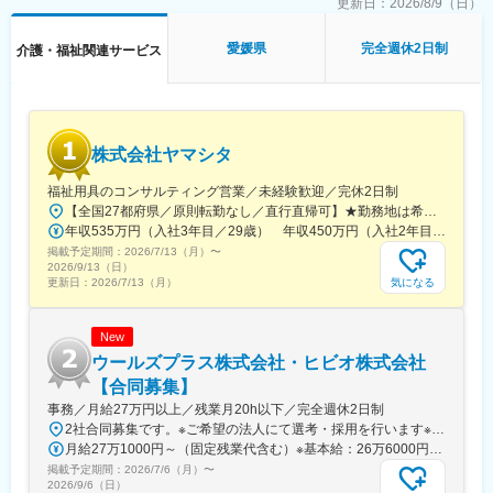
や経験、実績とともに様々な挑戦ができます。
更新日：
2026/8/9（日）
■当社について：
愛媛県
完全週休2日制
介護・福祉関連サービス
当社は、「IT×福祉」をテーマとし、2015年に設立したIT事業と福
祉事業を展開し、障がいのある方々のデジタル社会での活躍を後
押しする会社です。
沖縄県那覇市に本社を置き、国内は沖縄全域、九州（福岡／長崎
／佐賀／大分／熊本／鹿児島） 、中国（広島／山口）を中心に、
株式会社ヤマシタ
首都圏（東京）・関西圏
（滋賀）にも拠点を有し、海外も含め、3か国（日本、ベトナム、
福祉用具のコンサルティング営業／未経験歓迎／完休2日制
韓国）、24都市、計37カ所の拠点が連携した事業展開をしていま
【全国27都府県／原則転勤なし／直行直帰可】★勤務地は希望を考慮★拠点により車通勤OK※充足状況により、ご希望の勤務地での募集が終了している場合があります。※転居を伴う転勤の有無は、半年ごとに希望を伺い、選択いただけます。■東北■・宮城県（仙台市）■関東■・東京都（東京23区など）・神奈川県（横浜市など）・埼玉県（さいたま市など）・千葉県（千葉市など）・茨城県（水戸市）・栃木県（宇都宮市／足利市）・群馬県（前橋市）■東海■・愛知県（名古屋市／豊田市／豊橋市／小牧市）・静岡県（静岡市／浜松市／沼津市／焼津市／富士市）・岐阜県（岐阜市）・三重県（四日市市）■信越・北陸■・長野県（長野市）・山梨県（甲府市）・石川県（金沢市）・富山県（富山市）・福井県（福井市）■関西■・大阪府・兵庫県（神戸市／尼崎市／姫路市）・京都府（京都市）・奈良県（奈良市／天理市）・滋賀県（大津市／彦根市）・和歌山県（和歌山市／田辺市）■中国■・広島県（広島市）・岡山県（岡山市）■四国■・香川県（高松市）■九州■・福岡県（福岡市）
す。
年収535万円（入社3年目／29歳） 年収450万円（入社2年目／26歳）
IT事業では、インターネットサービス（ウェブやアプリやゲー
掲載予定期間：
2026/7/13（月）
〜
ム）の企画や運営、PC・スマートフォン・タブレット活用による
2026/9/13（日）
各種アウトソーシングの受託業務。ベトナム（ホーチミン）にあ
気になる
更新日：
2026/7/13（月）
る子会社（サンクスラボベトナム）とも連携したウェブ・アプ
リ・ゲーム・VR/AR等のソフトウェア開発やCG制作を行っており
New
ます。
創業9年目のスタートアップ企業として成長を続けており、これか
ウールズプラス株式会社・ヒビオ株式会社
らもより多くの方々や地域社会に必要とされ、皆様に安心して関
【合同募集】
わっていただけるよう、ゼ
事務／月給27万円以上／残業月20h以下／完全週休2日制
ロからイチの「起業」を経て、今後は地域社会に愛される「企
2社合同募集です。※ご希望の法人にて選考・採用を行います※配属先については、入社された法人内でご希望を考慮の上決定します大阪府大阪市北区西天満2-10-2 幸田ビル5階※ウールズプラス株式会社、ヒビオ株式会社ともに上記住所での勤務となります※オフィス内禁煙＜各社共通＞
業」へと進化していきます。
月給27万1000円～（固定残業代含む）※基本給：26万6000円～※固定残業代は、時間外労働の有無に関わらず月2.45時間分を、一律5000円支給※上記を超える時間外労働分は追加で支給＜各社共通＞
掲載予定期間：
2026/7/6（月）
〜
変更の範囲：会社の定める業務
2026/9/6（日）