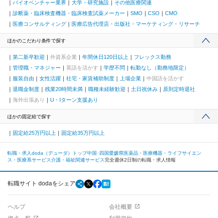
バイオベンチャー業界
大学・研究施設
その他医療関連
診断薬・臨床検査機器・臨床検査試薬メーカー
SMO
CSO
CMO
医療コンサルティング
医療広告代理店・出版社・マーケティング・リサーチ
ほかのこだわり条件で探す
第二新卒歓迎
外資系企業
年間休日120日以上
フレックス勤務
管理職・マネジャー
英語を活かす
学歴不問
転勤なし（勤務地限定）
服装自由
女性活躍
社宅・家賃補助制度
上場企業
中国語を活かす
退職金制度
残業20時間未満
職種未経験歓迎
土日祝休み
原則定時退社
海外出張あり
U・Iターン支援あり
ほかの固定給で探す
固定給25万円以上
固定給35万円以上
転職・求人doda（デューダ）トップ
中国･四国
愛媛県
医薬品・医療機器・ライフサイエン
ス・医療系サービス
介護・福祉関連サービス
完全週休2日制の転職・求人情報
転職サイト dodaをシェア
ヘルプ
会社概要