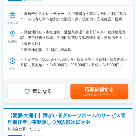
てください
・サービスマネージャー（入社1年／年収560～700万円）
・リフレッシュできる休憩室を設置、職員同士で交流を深める場
・エリアマネージャー（入社1年～／年収700～800万円）
にもなっています!
・ブロックマネージャー（年収800～900万円）
～車椅子やストレッチャー、入浴機器など幅広く対応／利用者の
・困ったときには社長とオーナーにいつでも相談できる環境で
・ゼネラルマネージャー（年収900～1200万円）
ニーズに寄り添う独創的な製品／高い技術力＋安定経営／医療機
す！
仕事内容
器大手のOEMも手がける安定企業～
【施設情報】
変更の範囲：会社の定める業務
＜勤務地詳細＞本社住所：愛媛県東温市南野田410-6 勤務地最寄
・WINDS１、２
■このポジションの魅力
駅：伊予鉄横河原線／牛渕団地前駅受動喫煙対策：敷地内全面禁
今治市桜井にあり、男性棟と女性棟に分かれています。
・車椅子、ストレッチャーや入浴機器など幅広い福祉機器の開発
勤務地
煙変更の範囲：無
定員は合わせて20名で、管理者が勤務する事務所があります。
【最寄り駅】
に携われます
・西条市壬生川新施設
牛渕団地前駅、牛渕駅、梅本駅
・利用者や介護者の視点を大切にした実用性の高い製品づくり
2022年にオープンしたWINDS壬生川に隣接し、2024年4月のオー
・培ってきた設計や開発経験を存分に発揮できる環境
＜予定年収＞500万円～600万円＜賃金形態＞月給制＜賃金内訳＞
プンに向けて準備を進めています。
・高い技術力と安定した経営基盤を持つ企業です
月額（基本給）：245,000円～295,000円＜月給＞245,000円～
定員は10名のアットホームな施設です。
給与
295,000円＜昇給有無＞有＜残業手当＞有＜給与補足＞■賞与あり
■会社・求人の魅力：
■業務内容
（前年度実績：年2回、合計5.00ヶ月分）■昇給あり（前年度実
・入居者様へ快適な生活を提供できるよう、社員通しのコミュニ
・車椅子 ストレッチャー 入浴機器 リフト 昇降機などの開発設計
績：5％）■該当者には、別途皆勤手当を支給（月7,000円）■モデ
ケーションも円滑で風通しの良い職場です。
を担当
ル年収：30歳（一般職）500万円｜40歳（管理職）650万円賃金
・いずれの施設も開設してから3年以内で新しくきれいな環境で
応募依頼する
・高齢者や障がいのある方の自立支援と介護者の負担軽減を目的
気になる
はあくまでも目安の金額であり、選考を通じて上下する可能性が
す。
（エージェントサービス）
とした製品を開発します
あります。月給(月額)は固定手当を含めた表記です。
■具体的な業務
変更の範囲：会社の定める業務
・福祉 介護機器の新製品開発および設計
【愛媛/大洲市】障がい者グループホームのサービス管
・既存製品のモデルチェンジや機能 改良設計
理責任者◇夜勤無し◇施設順次拡大中
■業務の進め方
株式会社夢・たまご
・アイディア検討から設計 試作 改良 耐久テストまで一貫して携