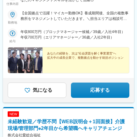
なたのマネジメントスキルを活かして活躍◎
仕事内容
【全国拠点で活躍！マイカー勤務OK】養成期間後、全国の複数事
務所をマネジメントしていただきます。＼担当エリアは相談可
勤務地
能！／近隣エリアまたは全国から好きなエリアを相談できます！
《養成期間中の勤務地》現在は東京、横浜、埼玉、福岡の事業所
年収800万円（ブロックマネージャー候補／39歳／入社4年目）
で行っていますが、ご希望に合わせて、お住まいのエリアで行う
年収700万円（エリアマネージャー／36歳／入社2年目）
ことも可能です。また社宅の利用もできますので、ご面接時にお
給与
気軽にご相談ください。《養成期間後の勤務地》全国47都道府県
が対象※現在お住まいの地域又はジェネラルマネージャーと相談の
あなたの経験を、次は“社会課題を解く事業運営”へ
上決定《配属事業部について》障害福祉事業では「重度訪問介
拡大中の成長企業で、複数拠点を動かす統括ポジション
護」と「グループホーム」、高齢者事業では「訪問介護事業」を
展開しています。配属に関しては、適性や条件等に応じて、配属
の事業部を決定。あなたの適性や能力を活かせる適切な部署でご
活躍いただきます。※入社後のキャリアチェンジも可能です。気に
なる点はご相談ください。☆引越し手当支給・借り上げ社宅提供
気になる
応募する
あり（無料）
NEW
未経験歓迎／学歴不問【WEB説明会＋1回面接】介護
現場/管理部門※2年目から希望職へキャリアチェンジ
株式会社愛総合福祉