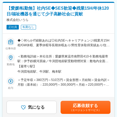
▼具体的には、、
・福祉や介護機器の新製品開発
【愛媛/転勤無】社内SE◆SES歓迎◆残業15H/年休120
・既存製品のモデルチェンジや改良
日/福祉機器を通じて少子高齢社会に貢献
■仕事の進め方
株式会社いうら
・アイディア出しから設計→試作→改良→耐久テストまで担当！
正社員
転勤なし
・完成後は生産用図面や組立仕様書や取扱説明書も作成
・企画から完成まで一貫して関われるためモノづくりの達成感を
実感できます♪
◆◇何らかIT経験あれば◎社内SEへキャリアチェンジ/残業月15H
程/GW休暇、夏季休暇等長期休暇あり/男性育休取得実績あり/住宅
■開発体制
仕事内容
手当あり/直近決算で過去最高の売上高を計上◇◆
・使用ソフトは SOLIDWORKS や Easydraw
＜勤務地詳細＞本社住所：愛媛県東温市南野田410-6 勤務地最寄
・製品ごとにチームを組み三から四名程度で開発
■業務内容
駅：伊予鉄横河原線／牛渕団地前駅受動喫煙対策：敷地内全面禁
当社の社内SEとして安定した社内システムの運用と従業員満足度
勤務地
煙変更の範囲：無
■メンバー構成
【最寄り駅】
の向上をミッションに下記業務をお任せします。
・全体で15名
牛渕団地前駅、牛渕駅、梅本駅
入社後は社内ヘルプデスクなどからお任せし、徐々にシステムの
・男性11名 女性４名
理解を深め、運用やベンダー管理もお任せします。
＜予定年収＞380万円～510万円＜賃金形態＞月給制＜賃金内訳＞
※開発業務は外注しているため、上流工程と運用工程をメインでお
月額（基本給）：220,000円～300,000円＜月給＞220,000円～
■会社の特徴
任せします。
給与
300,000円＜昇給有無＞有＜残業手当＞有＜給与補足＞・予定年
・開発 設計 製造 販売まですべて自社で行う一貫体制
・基幹システムの入れ替え対応：現在進行形で検討中でパッケー
収は諸手当含む・予定年収は年齢・経験・能力等を考慮の上決
・他社にはないオリジナルの福祉 介護機器を多数開発
ジ製品を優先に検討しています。
定・賞与あり（前年度実績：年2回、合計5.00ヶ月分） ・昇給あ
・システムの保守・運用：Access・Excel／VBA（システムの簡
り：1月あたり5.00%（前年度実績）・皆勤手当（7,000円）賃金
▼製品例
応募依頼する
単な修正）、SQL（マスターデータのメンテナンス ）、html（ホ
気になる
はあくまでも目安の金額であり、選考を通じて上下する可能性が
・非接触で入浴介助ができる入浴機器
（エージェントサービス）
ームページの簡単な修正）等
あります。月給(月額)は固定手当を含めた表記です。
・自宅の階段や段差で使える昇降機
・社内の問い合わせ対応