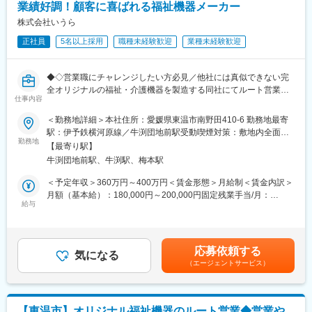
業績好調！顧客に喜ばれる福祉機器メーカー
■職務内容：
変更の範囲：会社の定める業務
医療機関に対して、販売代理店の方と一緒に提案活動を行いま
株式会社いうら
す。具体的な業務内容は下記になります。
正社員
5名以上採用
職種未経験歓迎
業種未経験歓迎
・医師・看護師さんから手術室でのニーズをヒアリング
・手術準備キットの提案
・見積もりの作成
◆◇営業職にチャレンジしたい方必見／他社には真似できない完
→営業目標はチーム単位で追っているため連携が盛んです。週に1
全オリジナルの福祉・介護機器を製造する同社にてルート営業職
度のチームミーティングもあるため、困ったことがあれば周囲の
仕事内容
の募集／少子高齢化に伴ってニーズ拡大／業績も堅調に拡大中
メンバーを頼りやすい環境です。
◇◆
＜勤務地詳細＞本社住所：愛媛県東温市南野田410-6 勤務地最寄
駅：伊予鉄横河原線／牛渕団地前駅受動喫煙対策：敷地内全面禁
■働き方
■業務内容【変更の範囲：なし】
勤務地
煙変更の範囲：会社の定める事業所
社用車で自宅から直行直帰の営業となります。（社用車は1人1台
【最寄り駅】
当社の営業職として、車椅子やストレッチャー等福祉機器の営業
貸与し、自宅近くの駐車場代も負担）
牛渕団地前駅、牛渕駅、梅本駅
をお任せします。
スケジュールの組み方、提案内容共に自由度が高い点が特徴で
顧客は福祉機器のレンタル会社や販売会社で既存の取引がある企
＜予定年収＞360万円～400万円＜賃金形態＞月給制＜賃金内訳＞
す。
業に対しての営業活動です。
月額（基本給）：180,000円～200,000円固定残業手当/月：
☆参考：https://livedo.jp/recruit/
営業として顧客の要望をしっかりヒアリングすることがとても重
給与
36,000円～39,500円（固定残業時間25時間0分/月）超過した時間
☆平均勤続年数：11.6年、残業月平均10時間・有休消化平均15.5
要なポジションです。
外労働の残業手当は追加支給＜月給＞216,000円～239,500円（一
日、産育休復帰率100%
律手当を含む）＜昇給有無＞有＜残業手当＞有＜給与補足＞・予
■業務の特徴
定年収は諸手当含む・予定年収は年齢・経験・能力等を考慮の上
■研修内容：
応募依頼する
◎「ノルマ」ではなく「目標」を個人・チームで目指していただ
気になる
決定・賞与あり（前年度実績：年2回、合計5.00ヶ月分）・昇給あ
入社後は、スキルや成長に合わせて、OJT研修を実施します。ま
（エージェントサービス）
きます。個人プレーではなく、チームワークを大切にできる方に
り：1月あたり5.00%（前年度実績）・皆勤手当（7,000円）・地
ずは先輩との同行を通じて、実際の医療現場で商品がどのように
ピッタリです。
域手当（扶養の有無により最大35,000円支給）賃金はあくまでも
役立っているかを学びながら、代理店や担当する病院の医師・看
◎営業メンバーは約60人が在籍しています。
目安の金額であり、選考を通じて上下する可能性があります。月
護師さんとの信頼を構築。他にも定期的に行われている新人研修
◎各々が担当のエリアをもちエリア内の顧客と関係構築をしてい
給(月額)は固定手当を含めた表記です。
会など、学べる機会は豊富に用意しています。
【東温市】オリジナル福祉機器のルート営業◆営業や