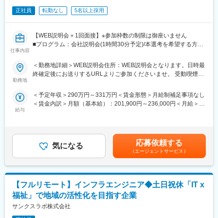
正社員
転勤なし
5名以上採用
【WEB説明会＋1回面接】※参加枠数の制限は御座いません
■プログラム：会社説明会(1時間30分予定)/本選考を希望する方は
仕事内容
説明会の中で日程調整を実施。希望しない方は、ご退席いただい
て構いません。（後日の面接調整も可能です）
＜勤務地詳細＞WEB説明会住所：WEB説明会となります。日時最
■補足：本求人に応募後、選考会予約が出来ましたら、WEB会議
終確定後にお送りするURLよりご参加くださいませ。 受動喫煙対
参加用のURL・詳細情報をお送り致します。
勤務地
策：屋内全面禁煙変更の範囲：会社の定める事業所
※応募時に参加可能日をお知らせ頂けるとスムーズに予約が進みま
＜予定年収＞290万円～331万円＜賃金形態＞月給制補足事項なし
す
＜賃金内訳＞月額（基本給）：201,900円～236,000円＜月給＞
■日時：月・木／13:30～15:00
給与
201,900円～236,000円＜昇給有無＞有＜残業手当＞有＜給与補足
＞※記載の年収は初年度のものです。2年目昇給あり。※記載の年
【企業・求人内容】
収は夜勤手当：1回5,000円の月6回分を含んだ金額となります。■
■業務の概要：同ポジションは、総合職社員として様々な部門のス
小規模多機能型居宅介護での勤務のみ、別途で送迎手当：10,000/
ペシャリストとして活躍する、幹部候補人材となることが期待さ
応募依頼する
気になる
月を支給賃金はあくまでも目安の金額であり、選考を通じて上下
れます。入社後1年間は、同社の介護施設において、お客様の日常
（エージェントサービス）
する可能性があります。月給(月額)は固定手当を含めた表記です。
生活中のサポート全般を担当いただきます。※雇用形態：無期正社
員
■業務の詳細：実務業務と並行して実務者研修資格の取得のための
【フルリモート】インフラエンジニア◆土日祝休「IT x
学校に通います。年に４回程度、本社の社員と面談をする中でご
自身の2年目以降のキャリアアプランを立て、ご希望も踏まえなが
福祉」で地域の活性化を目指す企業
ら、2年目以降の職種（施設 or 本社）が決定します。本社勤務に
サンクスラボ株式会社
なりますと、経理、総務、人事など事務系の仕事が中心になりま