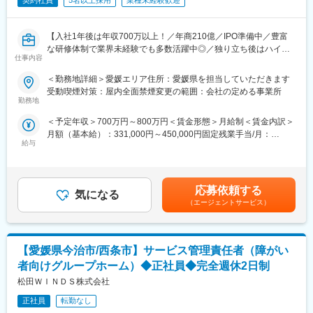
契約社員
5名以上採用
業種未経験歓迎
【入社1年後は年収700万以上！／年商210億／IPO準備中／豊富
な研修体制で業界未経験でも多数活躍中◎／独り立ち後はハイブ
仕事内容
リッドワーク（リモート×出社）も可能】
＜勤務地詳細＞愛媛エリア住所：愛媛県を担当していただきます
重度障害のある方や高齢者の方等に医療的ケアサービスを行う訪
受動喫煙対策：屋内全面禁煙変更の範囲：会社の定める事業所
問介護事業を提供する当社にて、複数の都道府県を束ねたブロッ
勤務地
クの運営と責任売り上げの管理業務をお任せするブロックマネー
＜予定年収＞700万円～800万円＜賃金形態＞月給制＜賃金内訳＞
ジャー候補を募集します。
月額（基本給）：331,000円～450,000円固定残業手当/月：
★下記インタビューをぜひご覧ください！
給与
120,000円（固定残業時間45時間0分/月）超過した時間外労働の
https://eustylelab.co.jp/features/vol1
残業手当は追加支給＜月給＞451,000円～570,000円（一律手当を
含む）＜昇給有無＞有＜残業手当＞有＜給与補足＞■年1回の査定
【業務内容】
有■賞与：年2回※前職給与を考慮※経験・スキル・スタートポジシ
・部門の運営、売上管理
応募依頼する
気になる
ョンにおいて異なる※評価により昇格・昇給あり※エリアにより地
・営業活動
（エージェントサービス）
域加算手当分が異なる※時間外手当は別途全額支給賃金はあくまで
・サービス提供管理・保守
も目安の金額であり、選考を通じて上下する可能性があります。
・ご利用者様やご家族へのヒアリング、サービス設計・立上げ
月給(月額)は固定手当を含めた表記です。
・ケアマネージャーや医療機関、福祉事業所、行政等との調整
【愛媛県今治市/西条市】サービス管理責任者（障がい
・スタッフの採用・指導・育成
・各種プロジェクトへの参加
者向けグループホーム）◆正社員◆完全週休2日制
※担当エリアは選考時の希望を考慮の上、決定します。
松田ＷＩＮＤＳ株式会社
【入社直後の流れ】
正社員
転勤なし