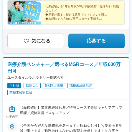
沖縄★【エリア勤務希望・移住希望の方優遇】：サポート制度も
＼未経験から1年目年収600万円実績有！完休2日・転勤
充実していますので、現在のお住まいに関わらずご希望をお知ら
なし！／
◆需要が高まり続ける業界でマネジメント職に
せください！☆『寮費無料プラン』あり（規定有）：下記勤務地
◆未経験でも月給40万円スタート実績有
希望・移住希望の方はお気軽にご相談ください！※【北海道】【東
◆30～40代の女性マネジャー多数活躍中
京都】【神奈川県】【新潟県】【三重県】【滋賀県】【沖縄県】
◆会社負担で資格取得可能
での勤務の場合★全国のご希望勤務地へU・Iターン可能・初期費
◆株式上場を目指す急成長ベンチャー
用会社負担等の移住支援あり（規定有）・U・Iターン転勤希望者
気になる
応募する
への1年間の支援あり（規定有）★江戸川・川崎・湘南・川越・香
川・徳島・青森にて新規事業所オープン！
医療介護ベンチャー／選べるMGRコース／年収600万
円可
ユースタイルラボラトリー株式会社
正社員
転勤なし
5名以上採用
職種未経験歓迎
業種未経験歓迎
【面接確約】業界未経験歓迎／特設コースで最短キャリアアップ
可能／資格取得でスキルアップ
仕事内容
【全国から好きな勤務地を選べます／転勤なし可】＼愛着ある地
域で働けます／勤務地はあなたの希望を考慮します！＝在宅ケア