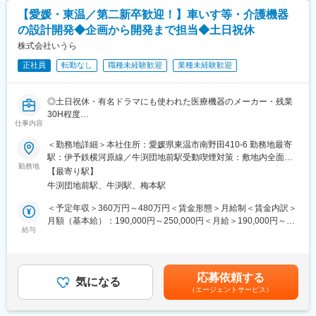
・要介護者を背負ってトイレまでの移動をサポートする排泄サポ
・要介護者を背負ってトイレまでの移動をサポートする排泄サポ
ート機器
【愛媛・東温／第二新卒歓迎！】車いす等・介護機器
ート機器
の設計開発◆企画から開発まで担当◆土日祝休
また大手医療・介護機器メーカー向けのOEM製品製造も手掛けて
また大手医療・介護機器メーカー向けのOEM製品製造も手掛けて
います。これらの高い技術力と安定した営業基盤を背景に業績は
株式会社いうら
います。これらの高い技術力と安定した営業基盤を背景に業績は
堅調に推移しており、直近決算では過去最高の売上高も計上して
堅調に推移しており、直近決算では過去最高の売上高も計上して
正社員
転勤なし
職種未経験歓迎
業種未経験歓迎
いる安定経営企業です。
いる安定経営企業です。
変更の範囲：会社の定める業務
変更の範囲：会社の定める業務
◎土日祝休・有名ドラマにも使われた医療機器のメーカー・残業
30H程度
仕事内容
◎高い技術力＋安定経営／医療機器大手のOEMも手がける安定企
業！
＜勤務地詳細＞本社住所：愛媛県東温市南野田410-6 勤務地最寄
駅：伊予鉄横河原線／牛渕団地前駅受動喫煙対策：敷地内全面禁
勤務地
煙変更の範囲：無
【最寄り駅】
＼＼この仕事のポイント！／／
牛渕団地前駅、牛渕駅、梅本駅
・車椅子やストレッチャーや昇降機など身近な福祉機器を開発
・使う人の気持ちに寄り添うオリジナル製品づくり
＜予定年収＞360万円～480万円＜賃金形態＞月給制＜賃金内訳＞
・高い技術力と安定した経営基盤
月額（基本給）：190,000円～250,000円＜月給＞190,000円～
・医療機器大手との取引があり安心して長く働ける
給与
250,000円＜昇給有無＞有＜残業手当＞有＜給与補足＞■賞与あり
（前年度実績：年2回、合計5.00ヶ月分）■昇給あり■該当者に
■業務内容
は、別途皆勤手当を支給（月7,000円）■モデル年収：30歳（一般
◇車椅子やストレッチャーや入浴機器や昇降機などの開発設計を
職）500万円｜40歳（管理職）650万円賃金はあくまでも目安の金
応募依頼する
担当
気になる
額であり、選考を通じて上下する可能性があります。月給(月額)は
（エージェントサービス）
◇高齢者や障がいのある方の自立を支え介護する方の負担を軽く
固定手当を含めた表記です。
する製品をつくります