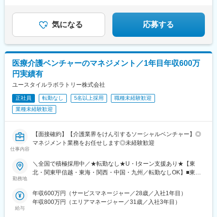
ご参照ください【2／全国マネージャーコース】◆全国募集／引越
★資格取得費用は会社負担
います。これらの高い技術力と安定した営業基盤を背景に業績は
し手当・社宅◆入社半年の養成期間中は東京・神奈川・埼玉／所
★完全週休2日／転勤なし・UIターン可
堅調に推移しており、直近決算では過去最高の売上高も計上して
在地はHP参照⇒養成期間後の勤務地は現在お住まいの地域又はジ
気になる
応募する
いる安定経営企業です。
ェネラルマネージャーと相談の上決定◆引越し手当支給・家賃無
料の借り上げ社宅提供☆早期キャリアアップしたい方に最適なポ
変更の範囲：会社の定める業務
ジション
医療介護ベンチャーのマネジメント／1年目年収600万
円実績有
ユースタイルラボラトリー株式会社
正社員
転勤なし
5名以上採用
職種未経験歓迎
業種未経験歓迎
【面接確約】【介護業界をけん引するソーシャルベンチャー】◎
マネジメント業務をお任せします◎未経験歓迎
仕事内容
＼全国で積極採用中／★転勤なし★U・Iターン支援あり★【東
北・関東甲信越・東海・関西・中国・九州／転勤なしOK】■東北
勤務地
／北海道、青森、岩手、宮城、山形、福島■関東甲信越／茨城、栃
木、群馬、埼玉、千葉、東京、神奈川、新潟、富山、山梨、長野■
年収600万円（サービスマネージャー／28歳／入社1年目）
東海／岐阜、静岡、愛知、三重■関西／滋賀、京都、大阪、兵庫、
年収800万円（エリアマネージャー／31歳／入社3年目）
奈良、和歌山■中国・四国／岡山、広島、山口、徳島、香川、愛
給与
媛、高知■九州／福岡、佐賀、長崎、熊本、大分、宮崎、鹿児島、