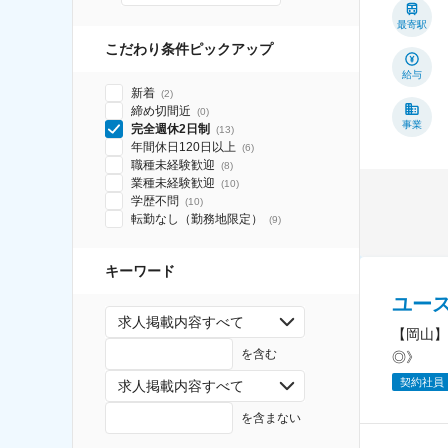
最寄駅
こだわり条件ピックアップ
給与
新着
(
2
)
締め切間近
(
0
)
事業
完全週休2日制
(
13
)
年間休日120日以上
(
6
)
職種未経験歓迎
(
8
)
業種未経験歓迎
(
10
)
学歴不問
(
10
)
転勤なし（勤務地限定）
(
9
)
キーワード
ユー
求人掲載内容すべて
【岡山】
を含む
◎》
契約社員
求人掲載内容すべて
を含まない