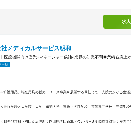
求人
会社メディカルサービス明和
】医療機関向け営業※マネージャー候補※業界の知識不問◆業績右肩上が
正社員
≪介護用品、福祉用具の販売・リース事業を展開する同社にて、入院にかかる生活必
＜最終学歴＞大学院、大学、短期大学、専修・各種学校、高等専門学校、高等学校
＜勤務地詳細＞岡山支店住所：岡山県岡山市北区今8－8－8 受動喫煙対策：屋内