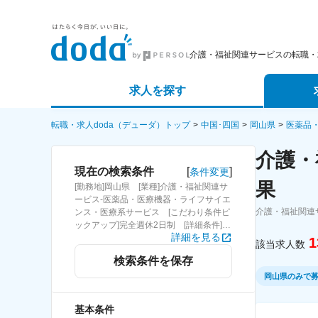
介護・福祉関連サービスの転職・
求人を探す
詳細条件から探す
エージェ
転職・求人doda（デューダ）トップ
中国･四国
岡山県
医薬品
介護・
新着求人から探す
スカウト
[
]
現在の検索条件
条件変更
果
[勤務地]岡山県 [業種]介護・福祉関連サ
求人特集から探す
パートナ
ービス-医薬品・医療機器・ライフサイエ
介護・福祉関連
ンス・医療系サービス [こだわり条件ピ
ックアップ]完全週休2日制 [詳細条件]
詳細を見る
(休日・働き方)完全週休2日制
1
該当求人数
検索条件を保存
岡山県のみで
基本条件