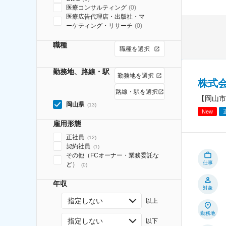
医療コンサルティング
(
0
)
医療広告代理店・出版社・マ
ーケティング・リサーチ
(
0
)
職種
職種を選択
勤務地、路線・駅
勤務地を選択
株式
路線・駅を選択
【岡山市
岡山県
(
13
)
New
雇用形態
正社員
(
12
)
契約社員
(
1
)
その他（FCオーナー・業務委託な
仕事
ど）
(
0
)
年収
対象
指定しない
以上
勤務地
指定しない
以下