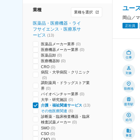
ユー
業種
業種を選択
岡山／マ
医薬品・医療機器・ライ
正社員
フサイエンス・医療系サ
ービス
(
13
)
医薬品メーカー業界
(
0
)
医療機器メーカー業界
(
0
)
医薬品卸
(
0
)
仕事
医療機器卸
(
0
)
CRO
(
0
)
病院・大学病院・クリニック
対象
(
0
)
調剤薬局・ドラッグストア業
界
(
0
)
勤務地
バイオベンチャー業界
(
0
)
大学・研究施設
(
0
)
最寄駅
介護・福祉関連サービス
(
13
)
その他医療関連
(
6
)
診断薬・臨床検査機器・臨床
給与
検査試薬メーカー
(
0
)
SMO
(
0
)
CSO
(
0
)
事業
CMO
(
0
)