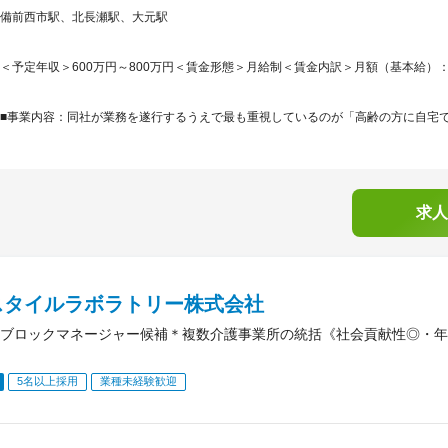
備前西市駅、北長瀬駅、大元駅
＜予定年収＞600万円～800万円＜賃金形態＞月給制＜賃金内訳＞月額（基本給）：350,0
■事業内容：同社が業務を遂行するうえで最も重視しているのが「高齢の方に自宅で安
求人
スタイルラボラトリー株式会社
ブロックマネージャー候補＊複数介護事業所の統括《社会貢献性◎・年収
5名以上採用
業種未経験歓迎