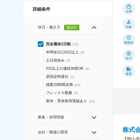
詳細条件
仕事
休日・働き方
対象
選択中
勤務地
完全週休2日制
(
13
)
年間休日120日以上
(
6
)
給与
土日祝休み
(
5
)
5日以上の連続休暇OK
(
4
)
事業
原則定時退社
(
1
)
残業20時間未満
(
10
)
フレックス勤務
(
3
)
産休・育休取得実績あり
(
10
)
募集・採用情報
株式
会社・職場の環境
【岡山市