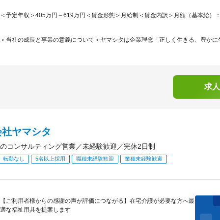
＜予定年収＞405万円～619万円＜賃金形態＞月給制＜賃金内訳＞月額（基本給）：249,0
＜当社の成長と事業の意義について＞ヤマシタは企業理念「正しく生きる、豊かに生きる
求人
会社ヤマシタ
のコンサルティング営業／未経験歓迎／完休2日制
転勤なし
5名以上採用
職種未経験歓迎
業種未経験歓迎
【ご利用者様からの感謝の声が評価につながる】在宅介護が必要な方へ最
適な福祉用具を提案します