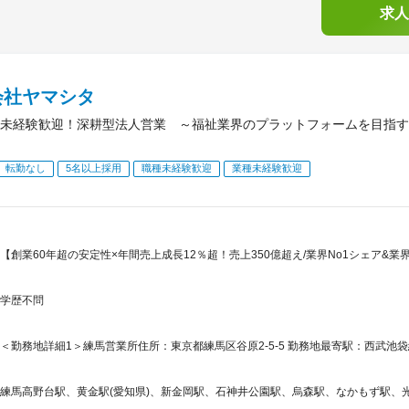
求人
会社ヤマシタ
未経験歓迎！深耕型法人営業 ～福祉業界のプラットフォームを目指す
転勤なし
5名以上採用
職種未経験歓迎
業種未経験歓迎
【創業60年超の安定性×年間売上成長12％超！売上350億超え/業界No1シェア&
学歴不問
＜勤務地詳細1＞練馬営業所住所：東京都練馬区谷原2-5-5 勤務地最寄駅：西武池袋
練馬高野台駅、黄金駅(愛知県)、新金岡駅、石神井公園駅、烏森駅、なかもず駅、光が