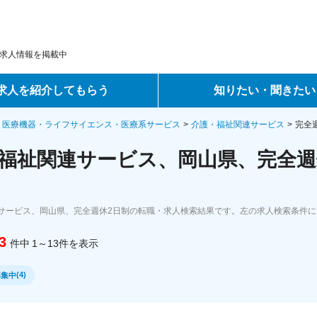
求人情報を掲載中
求人を紹介してもらう
知りたい・聞きたい
ントサービス
転職ノウハウ
・医療機器・ライフサイエンス・医療系サービス
介護・福祉関連サービス
完全
福祉関連サービス、岡山県、完全週
サービス
データで見る転職
ーエージェントサービス
コラム・インタビュー
サービス、岡山県、完全週休2日制の転職・求人検索結果です。左の求人検索条件に
転職Q&A
3
件中
1～13
件
を表示
(
4
)
募集中