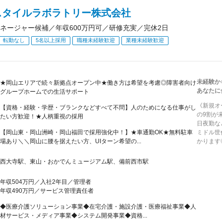
スタイルラボラトリー株式会社
ネージャー候補／年収600万円可／研修充実／完休2日
転勤なし
5名以上採用
職種未経験歓迎
業種未経験歓迎
未経験か
★岡山エリアで続々新拠点オープン中★働き方は希望を考慮◎障害者向け
あなたに
グループホームでの生活サポート
《新規オ
【資格・経験・学歴・ブランクなどすべて不問】人のためになる仕事がし
の9割が
たい方歓迎！★人柄重視の採用
日夜勤な
【岡山東・岡山洲崎・岡山福田で採用強化中！】★車通勤OK★無料駐車
ミドル世
場あり＼＼岡山に腰を据えたい方、UIターン希望の...
かります
西大寺駅、東山・おかでんミュージアム駅、備前西市駅
年収504万円／入社2年目／管理者
年収490万円／サービス管理責任者
◆医療介護ソリューション事業◆在宅介護・施設介護・医療福祉事業◆人
材サービス・メディア事業◆システム開発事業◆資格...