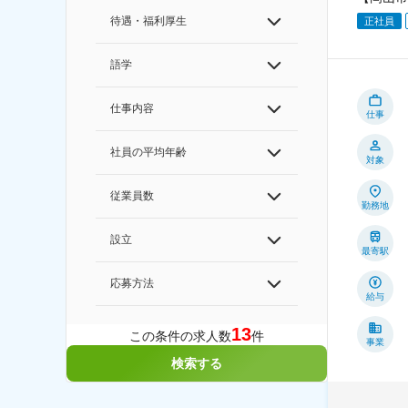
待遇・福利厚生
正社員
語学
仕事内容
仕事
社員の平均年齢
対象
従業員数
勤務地
設立
最寄駅
応募方法
給与
13
この条件の求人数
件
事業
検索する