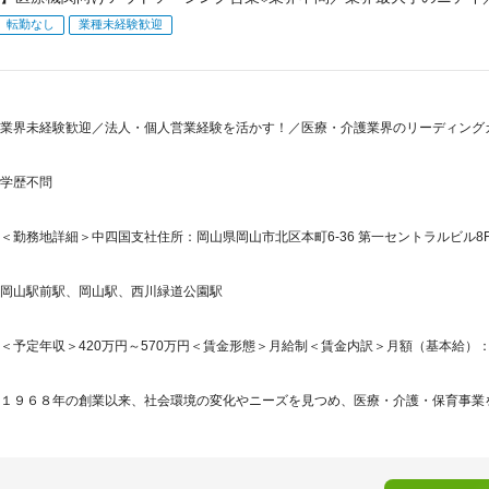
転勤なし
業種未経験歓迎
業界未経験歓迎／法人・個人営業経験を活かす！／医療・介護業界のリーディングカ
学歴不問
＜勤務地詳細＞中四国支社住所：岡山県岡山市北区本町6-36 第一セントラルビル8F
岡山駅前駅、岡山駅、西川緑道公園駅
＜予定年収＞420万円～570万円＜賃金形態＞月給制＜賃金内訳＞月額（基本給）：132,0
１９６８年の創業以来、社会環境の変化やニーズを見つめ、医療・介護・保育事業を