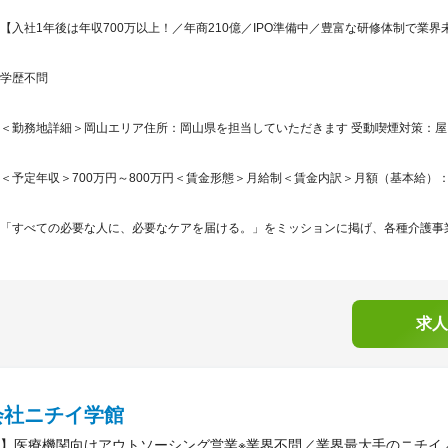
【入社1年後は年収700万以上！／年商210億／IPO準備中／豊富な研修体制で業
学歴不問
＜勤務地詳細＞岡山エリア住所：岡山県を担当していただきます 受動喫煙対策：
＜予定年収＞700万円～800万円＜賃金形態＞月給制＜賃金内訳＞月額（基本給）：331,0
「すべての必要な人に、必要なケアを届ける。」をミッションに掲げ、各種介護事業
求人
会社ニチイ学館
】医療機関向けアウトソーシング営業※業界不問／業界最大手のニチイ／