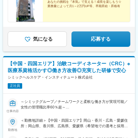
分[j]一般財団法人津山慈風会 津山中央病院JR 津山駅～車で約12
あなたの挑戦を『本気』で支える！成長を楽しもう☆
業務量によって月1～2万円UP等、早期昇給・昇格有
分[k]公立宍粟総合病院JR 播磨新宮駅～車で約22分※基本転勤はな
■就業環境
し。※希望やスキルアップのための転勤はあり。※限定された勤務
年間休日120日、基本土日祝休み（年2～3日土曜出勤あり）、残
地・勤務時間のみ希望の場合、採用職種や給与条件が異なる場合
業月平均20時間程度、マイカー通勤可（駐車場あり）、育児・介
あり。
護休暇取得実績有
■想定されるキャリアパス
気になる
応募する
営業経験を積み、将来的にリーダーやマネジメント職、支店運営
など多様なキャリアを描けます。
■企業の特徴/魅力
【中国・四国エリア】治験コーディネーター（CRC）※
創業昭和37年、四国トップシェアの病院リネン業界リーディング
カンパニーとして、清潔と健康を提供し続ける企業です。
医療系資格活かす◎働き方改善◎充実した研修で安心
シミックヘルスケア・インスティテュート株式会社
変更の範囲：無
正社員
～シミックグループ／チームワークと柔軟な働き方が実現可能／
女性の管理職比率60％超～
仕事内容
■職務内容：超高齢化社会に突入し、様々な疾病に対して患者さん
や私たちのQOLを向上させるべく、新しい治療法を開発する必要
＜勤務地詳細＞【中国・四国エリア】岡山・香川・広島・愛媛住
があります。今回はそのための治験を実施する際の患者さんおよ
所：岡山県、香川県、広島県、愛媛県（希望地での選考と採用を
び医療機関のサポートを担う治験コーディネーター（通称CRC）
勤務地
実施いたします。） 受動喫煙対策：屋内全面禁煙変更の範囲：会
を募集しています。
社の定める事業所