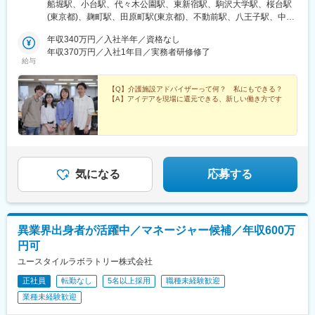
━━【配属エリア】━━＜1＞北海道・東北／北海道、岩手※、宮
船堀駅、小台駅、代々木公園駅、東新宿駅、駒沢大学駅、桜台駅
代理対応をしてくれる風土があり、チームワークが強みです。
城、福島＜2＞北関東／茨城、栃木、群馬＜3＞首都圏／東京、神
(東京都)、麹町駅、田原町駅(東京都)、不動前駅、八王子駅、中野
・働きやすい環境：2019年度の月間の平均残業時間は12.1時間で
奈川、埼玉、千葉＜4＞甲信越／長野、新潟＜5＞東海／愛知、静
坂上駅、調布駅、蓮根駅、後楽園駅、東久留米駅、苗穂駅、琴似
した。管理職における女性比率も63.6%と、ライフイベントの多
岡、岐阜＜6＞関西／大阪、京都、兵庫、和歌山、奈良※＜7＞中
年収340万円／入社半年／資格なし
駅(函館本線)、新道東駅、西２８丁目駅、郡山駅(福島県)、愛子
い女性も活躍しやすい環境です。正社員の場合、転勤可能性はあ
四国／広島※、岡山※＜8＞九州／福岡、熊本※、長崎※、大分※、鹿
年収370万円／入社1年目／実務者研修修了
駅、北仙台駅、泉中央駅、作並駅、境町駅、高崎駅、東武宇都宮
りますが、定期的にあるものではなく適性や希望に応じて配置し
給与
児島※☆各所に契約施設があり、住む場所が変わってもキャリアを
駅、大宮駅(埼玉県)、南与野駅、蒲生駅、花崎駅、行田駅、北本
ています。
長期的に築くことができます！（※印のエリアは経験者のみ採用中
駅、和光市駅、岩槻駅、志久駅、戸塚安行駅、久喜駅、浜野駅、
です）☆勤務地住所は一例となります。━━【転居希望者向けの
【Q】介護施設アドバイザーって何？ 私にもできる？
六実駅、常盤平駅、みどり台駅、柏駅、小机駅、古淵駅、高座渋
変更の範囲：会社の定める業務
【A】アイデアを現場に還元できる、新しい働き方です
働き方も】━━将来的に地元を離れたい方は、半年ほど地元勤務
谷駅、横浜駅、辻堂駅、淵野辺駅、いずみ中央駅、越後赤塚駅、
後、東京神奈川など首都圏への転勤も可能！移住支援制度（費用
新潟駅、見附駅、名鉄岐阜駅、松本駅、積志駅、東静岡駅、桜橋
会社負担）もあり、早期キャリアアップも見込めます！
駅(静岡県)、小垣江駅、北新川駅、神領駅、名鉄名古屋駅、小野駅
(京都府)、北野白梅町駅、上桂駅、西向日駅、今出川駅、福知山
駅、神宮丸太町駅、古市駅(大阪府)、大日駅、門真南駅、瑞光四丁
目駅、星ケ丘駅(大阪府)、城北公園通駅、南巽駅、崇禅寺駅、尼崎
気になる
応募する
駅(阪神線)、山陽天満駅、加古川駅、新神戸駅、住吉駅(兵庫県・
東海道)、香櫨園駅、中山寺駅、大久保駅(兵庫県)、舞子公園駅、
六甲駅、富雄駅、横川駅、小網町駅、吉塚駅、茶山駅(福岡県)、九
大学研都市駅、福大前駅、竜田口駅、熊本駅、和歌山市駅、県庁
異業界出身者が活躍中／マネージャー候補／年収600万
通り駅、代々木八幡駅、立場駅
円可
ユースタイルラボラトリー株式会社
正社員
転勤なし
5名以上採用
職種未経験歓迎
業種未経験歓迎