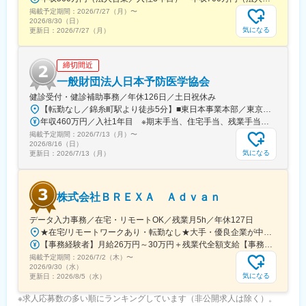
なくてもご就業いただけます。
掲載予定期間：
2026/7/27（月）
〜
◎お昼休みの時間帯も自由なので、例えばお子様がおられる方の
2026/8/30（日）
場合、お子様の通院やご都合に合わせて業務時間を調整できま
気になる
更新日：
2026/7/27（月）
す。
（自分の業務が終わるよう業務管理を行う必要はありますが、裁
締切間近
量の大きい働き方ができます）
※現在、関東関西のほか、九州、中部、東北、海外在住の方もいま
一般財団法人日本予防医学協会
す。
健診受付・健診補助事務／年休126日／土日祝休み
・会議や打ち合わせで必要な時は大阪・東京等へ出張（宿泊も伴
【転勤なし／錦糸町駅より徒歩5分】■東日本事業本部／東京都江東区毛利1-19-10 江間忠錦糸町ビル＜アクセス＞JR総武線（快速）、総武線（各駅停車）「錦糸町駅」南口より徒歩5分東京メトロ半蔵門線「錦糸町駅」B1出口より徒歩5分東京メトロ半蔵門線／都営新宿線「住吉駅」B2出口より徒歩5分※受動喫煙対策あり（オフィス内禁煙）
います）が発生します。
年収460万円／入社1年目 ※期末手当、住宅手当、残業手当（月10時間分）含む
※国内出張の頻度は1~3回/年です。(一部海外出張の場合がござい
掲載予定期間：
2026/7/13（月）
〜
ます。）
2026/8/16（日）
気になる
更新日：
2026/7/13（月）
■組織構成：
CMC担当11名（2名男性、9名女性）
30代～40代で構成されています。
株式会社ＢＲＥＸＡ Ａｄｖａｎ
お子様がおられる社員が多く、在宅勤務のため子育てしながらキ
ャリアを築ける環境です。
データ入力事務／在宅・リモートOK／残業月5h／年休127日
こちらの組織には、内資外資の製薬企業でのCMC業務の経験者や
★在宅/リモートワークあり・転勤なし★大手・優良企業が中心＆駅チカ多数♪★お住まいの地域や希望を考慮■関東エリアの各配属先での勤務┗東京都内、埼玉県、神奈川県、千葉県◎転居を伴う転勤はありません◎週数回の在宅案件あり⇒家庭の事情など、希望を最大限に考慮します◎経験に応じてフルリモートも相談可--配属先はアクセス抜群の好立地♪--千代田区／中央区／港区／新宿区／豊島区／大田区など基本的に【最寄り駅から徒歩5～10分圏内】の通いやすい駅チカオフィスがメインとなります！＜配属先最寄り駅の一例＞飯田橋／日本橋／浜松町／信濃町／四ツ谷／池袋／蒲田 など※(変更の範囲)上記を除く当社関連勤務地※過去の配属先は勤務地一覧に記載★配属先は業界トップクラス大手企業など約300社の取引先あり！┗製薬メーカー、製薬関連企業、 化粧品関連企業、大学病院内の臨床研究センターなど「毎日同じ事務の仕事、嫌じゃないけど何となく不安」「好きなことを我慢せず、仕事もがんばりたい」そんな思いをお持ちの方もプライベートも大切にしながら、キャリア形成が可能です！
研究所での経験、CMC薬事の経験者が多いです。
【事務経験者】月給26万円～30万円＋残業代全額支給【事務未経験者】月給23万円～＋残業代全額支給※年齢、経験、能力を考慮の上、優遇します。※残業代は全額支給します（固定残業代はありません）。※試用期間3ヵ月（期間中の給与・待遇・雇用形態に差異はありません）。
掲載予定期間：
2026/7/2（木）
〜
変更の範囲：会社の定める業務
2026/9/30（水）
気になる
更新日：
2026/8/5（水）
※求人応募数の多い順にランキングしています（非公開求人は除く）。