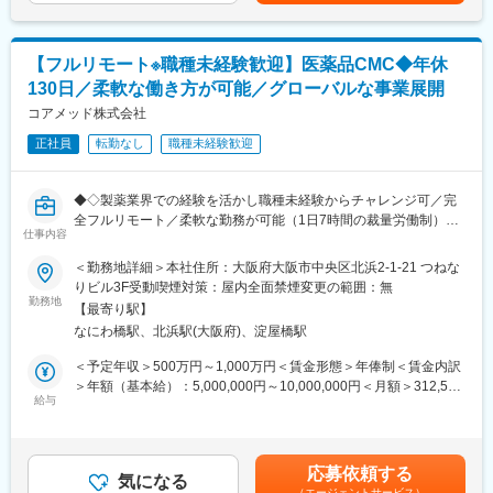
製薬企業・ヘルスケア企業・アカデミア（大学病院・医療機関）
(月額)は固定手当を含めた表記です。
と協働する研究プロジェクトのPMとして、案件化～計画策定～運
用設計～問い合わせ対応～データ管理～解析実行～クロージング
【フルリモート※職種未経験歓迎】医薬品CMC◆年休
（契約/請求）までを一気通貫で推進いただきます。
130日／柔軟な働き方が可能／グローバルな事業展開
本ポジションは「研究者」ではなく、
コアメッド株式会社
・社内（データサイエンス／開発／オペレーション）
正社員
転勤なし
職種未経験歓迎
・社外（製薬・医療機関・KOL・CRO等）
を巻き込み、デジタルも活用しながらプロジェクトを前に進める
推進役です。
◆◇製薬業界での経験を活かし職種未経験からチャレンジ可／完
全フルリモート／柔軟な勤務が可能（1日7時間の裁量労働制）／
■担当プロジェクト例
仕事内容
アメリカ・ヨーロッパ企業と事業展開／医薬品の薬事戦略・開発
・製薬・ヘルスケア企業の研究案件
戦略のコンサルティング会社◆◇
＜勤務地詳細＞本社住所：大阪府大阪市中央区北浜2-1-21 つねな
・大学研究室・医療機関と連携した臨床研究支援
りビル3F受動喫煙対策：屋内全面禁煙変更の範囲：無
※案件は紹介・問い合わせ起点が中心で、アウトバウンドで「取っ
■仕事内容：
勤務地
てくる」よりも、引き受けた案件を“成功させる推進”が重要
【最寄り駅】
医薬品開発におけるCMC領域を中心に、コンサルティングおよび
※1人あたり同時並行：2～3案件程度
なにわ橋駅、北浜駅(大阪府)、淀屋橋駅
各種申請資料の作成業務をお任せします。
※期間：数ヶ月～半年（案件による）
新薬承認に関わる品質・製造・試験に関する戦略立案から資料作
＜予定年収＞500万円～1,000万円＜賃金形態＞年俸制＜賃金内訳
成までを担っていただきます。
＞年額（基本給）：5,000,000円～10,000,000円＜月額＞312,500
■主な業務内容
給与
円～625,000円（16分割）＜昇給有無＞有＜残業手当＞無＜給与
●臨床研究支援
■業務詳細：
補足＞※前職でのご経験・年収に応じて年収は考慮いたします。■
・案件管理：商談、見積作成、クロージング、契約書締結、社内
・新薬承認申請に際する品質規定に則した戦略企画・CMCに関す
年収構成：年俸制となります。■賞与：有（過去実績平均4ヶ月※
リソース手配、請求管理
る資料の整備・評価・助言・企画の設定
平均で夏2ヶ月分、冬2ヶ月分）賃金はあくまでも目安の金額であ
・PM業務：研究計画作成支援、リクルーティング、オペレーショ
応募依頼する
・製造方法/試験方法に関する資料の評価・助言
気になる
り、選考を通じて上下する可能性があります。月給(月額)は固定手
ン設計・実行、問い合わせ対応、データ管理、解析計画、解析実
（エージェントサービス）