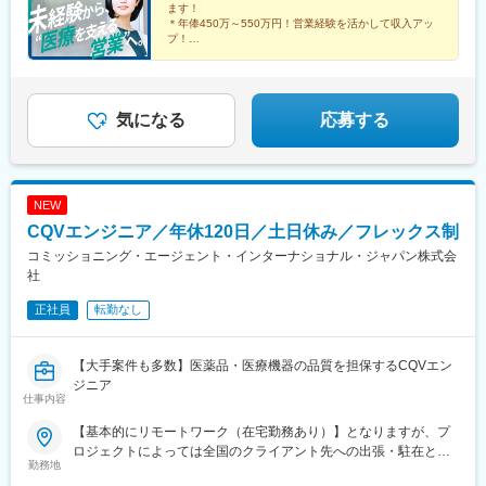
ます！
「博多駅」より徒歩5分
＊年俸450万～550万円！営業経験を活かして収入アッ
プ！
＊年間休日120日以上／土日祝休み／手当＆福利厚生充
実
＊有給取得率76.9％・育休復帰率95％など働きやすい環
境♪
気になる
応募する
NEW
CQVエンジニア／年休120日／土日休み／フレックス制
コミッショニング・エージェント・インターナショナル・ジャパン株式会
社
正社員
転勤なし
【大手案件も多数】医薬品・医療機器の品質を担保するCQVエン
ジニア
仕事内容
【基本的にリモートワーク（在宅勤務あり）】となりますが、プ
ロジェクトによっては全国のクライアント先への出張・駐在とな
勤務地
ります。※配属となるプロジェクトについては、スキルや経験を考