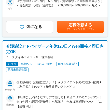
＜予定年収＞450万円～500万円＜賃金形態＞月給制補足事項なし
・治験被験者である患者さんへの内容説明補助、ケア／相談
＜賃金内訳＞月額（基本給）：250,000円～300,000円＜月給＞
・治験担当医師の補助
給与
250,000円～300,000円＜昇給有無＞有＜残業手当＞有＜給与補足
・検査／投薬スケジュール調整、治験データの管理 など
＞■賞与2回（昨年度実績：4.4ヶ月）賃金はあくまでも目安の金額
※職場は基本的に委託されている医療機関であるため、自宅からの
であり、選考を通じて上下する可能性があります。月給(月額)は固
直行直帰が多いです。
定手当を含めた表記です。
■やりがい：CRCは疾病を抱えた患者さんやそれを治療しようと
応募依頼する
気になる
奮闘する医師やスタッフなど携わる相手が多いです。現在治療法
（エージェントサービス）
がなく苦しんでいる患者さんに対して薬を届けられたり、最前線
で治療にあたる医師やスタッフのサポートを行え、治験が無事に
終了すれば喜びはひとしおです。
介護施設アドバイザー／年休120日／Web面接／即日内
■同社の教育体制：同社は同業他社からの転職だけでなく、看護師
など未経験で転職してくる方も多いです。そのため教育体制が充
定OK
実しています。入社は原則偶数月と決まっており、同期入社者と
ユースタイルラボラトリー株式会社
ともに2週間弱本社にて集合研修を行います。会社のことや業務を
遂行する上で必要な法令から実務まで座学中心でロープレを交え
正社員
転勤なし
5名以上採用
職種未経験歓迎
ながら学んでいきます。その後、各拠点に配属され先輩社員から
業種未経験歓迎
業務を引継ぎながらOJT担当者とともに医療機関へ同行するな
ど、徐々に業務を身に着けていきます。確認テストやチェックシ
ートを用いながら習熟度を測り、入社後1年程度で一人で担当を持
◎面接確約【残業ほぼナシ！】★クライアント先の施設へ配属★
てるようになります。なお、その後も定期的に中途入社者に対し
ご利用者さまのケア＋施設改善のアドバイス
仕事内容
てフォローを行う体制が整っています。
■同社の魅力：
【転勤なし／好きなエリアで働ける】希望エリアのクライアント
・チームワーク：通常は1人で業務にあたることが多いですが、困
先（介護・病院関連施設）へ配属「できれば車通勤がいい」「未
ったときや先輩や上司がサポートしてくれるため、安心して進め
勤務地
経験なので先輩スタッフと一緒に働きたい」等ご相談ください！
【最寄り駅】
られます。また、家族の急な体調不良や突発休の場合にも周囲が