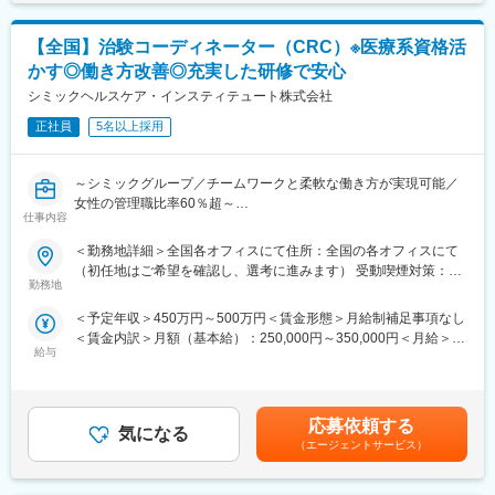
員
■業務の詳細：実務業務と並行して実務者研修資格の取得のための
【全国】治験コーディネーター（CRC）※医療系資格活
学校に通います。年に４回程度、本社の社員と面談をする中でご
自身の2年目以降のキャリアアプランを立て、ご希望も踏まえなが
かす◎働き方改善◎充実した研修で安心
ら、2年目以降の職種（施設 or 本社）が決定します。本社勤務に
シミックヘルスケア・インスティテュート株式会社
なりますと、経理、総務、人事など事務系の仕事が中心になりま
す。また、一度本社帰任した後でも、希望すれば現場復帰も可能
正社員
5名以上採用
です。
■就業環境：残業はほぼなし、休みもしっかり取得できるため非常
～シミックグループ／チームワークと柔軟な働き方が実現可能／
に働きやすい環境が整っております。定着率も高く実際にここ3年
女性の管理職比率60％超～
間で入社した新卒の離職率は6％と非常に低い数値です。また配属
仕事内容
■職務内容：超高齢化社会に突入し、様々な疾病に対して患者さん
先は現在のご住所から考慮し決定いたします。
や私たちのQOLを向上させるべく、新しい治療法を開発する必要
■研修制度：入社後1週間、本社で研修を行います。その後の配属
＜勤務地詳細＞全国各オフィスにて住所：全国の各オフィスにて
があります。今回はそのための治験を実施する際の患者さんおよ
先においても、国家資格をもった先輩社員によるマンツーマンの
（初任地はご希望を確認し、選考に進みます） 受動喫煙対策：そ
び医療機関のサポートを担う治験コーディネーター（通称CRC）
OJTを行いながら実務を覚えて頂きます。技術はすぐに身に付き
勤務地
の他（主要事業所は屋内全面禁煙）変更の範囲：会社の定める事
を募集しています。
ます。さらにレベルアップしたい方には外部の研修にも100％会
業所
＜予定年収＞450万円～500万円＜賃金形態＞月給制補足事項なし
・治験被験者である患者さんへの内容説明補助、ケア／相談
社が費用負担します。3ヶ月に1度はフォローアップ研修という形
＜賃金内訳＞月額（基本給）：250,000円～350,000円＜月給＞
・治験担当医師の補助
で本社研修を実施し、資格取得についても全面バックアップ。未
給与
250,000円～350,000円＜昇給有無＞有＜残業手当＞有＜給与補足
・検査／投薬スケジュール調整、治験データの管理 など
経験・無資格であっても安心できる研修制度は非常に整っていま
＞■賞与2回（昨年度実績：4.4ヶ月）賃金はあくまでも目安の金額
※職場は基本的に委託されている医療機関であるため、自宅からの
す。
であり、選考を通じて上下する可能性があります。月給(月額)は固
直行直帰が多いです。
定手当を含めた表記です。
■やりがい：CRCは疾病を抱えた患者さんやそれを治療しようと
変更の範囲：会社の定める業務
応募依頼する
気になる
奮闘する医師やスタッフなど携わる相手が多いです。現在治療法
（エージェントサービス）
がなく苦しんでいる患者さんに対して薬を届けられたり、最前線
で治療にあたる医師やスタッフのサポートを行え、治験が無事に