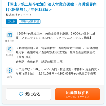
【岡山／第二新卒歓迎】法人営業◎医療・介護業界向
け<転勤無し／年休123日＞
株式会社アメニティ
正社員
業種未経験歓迎
【2007年の設立以来、無借金経営を継続。2,600名の体制に成
長！アメニティレンタルのストックビジネスモデルを構築】
仕事内容
事業のさらなる拡大を見据え、各営業所における営業体制の強化
を図るため、このたび新たな仲間をお迎えすることとなりまし
＜勤務地詳細＞岡山営業所住所：岡山県倉敷市幸町12-14 勤務地
た。
最寄駅：山陽本線／倉敷駅受動喫煙対策：屋内全面禁煙変更の範
勤務地
囲：本文参照
【最寄り駅】
■業務詳細：
倉敷駅、倉敷市駅、球場前駅(岡山県)
病院や介護施設に向けて、入院・入所時に必要な衣類やタオル、
日用品などをレンタルできる「アメニティサポートシステム」を
＜予定年収＞370万円～550万円＜賃金形態＞年俸制＜賃金内訳＞
提案する営業です。ニーズに応じて、人材派遣・紹介サービスや
年額（基本給）：2,641,608円～4,102,008円その他固定手当/月：
院内売店の運営代行サービスも提案していきます。
給与
30,000円固定残業手当/月：58,200円～86,500円（固定残業時間
30時間0分/月）超過した時間外労働の残業手当は追加支給＜月額
主な営業活動は新規提案営業と既存フォローの両輪です。 社会貢
＞308,334円～458,334円（12分割）（一律手当を含む）＜昇給有
献性も高く、今後の高齢化社会において成長が見込める成長産業
無＞有＜残業手当＞有＜給与補足＞※経験・能力・前職の給与など
応募依頼する
です。 また、病院や介護施設の業務軽減に貢献する事で、患者
気になる
を考慮するため上下する可能性があります・評価：年2回（4月・
（エージェントサービス）
様、利用者様へのサービス向上に直結する為、大変やりがいのあ
10月/売上実績だけでなく取り組み姿勢や提案プロセスなどの定性
るお仕事です。
評価も重視）・年収例：370-480万円(主任/入社2-3年)⇒420-550