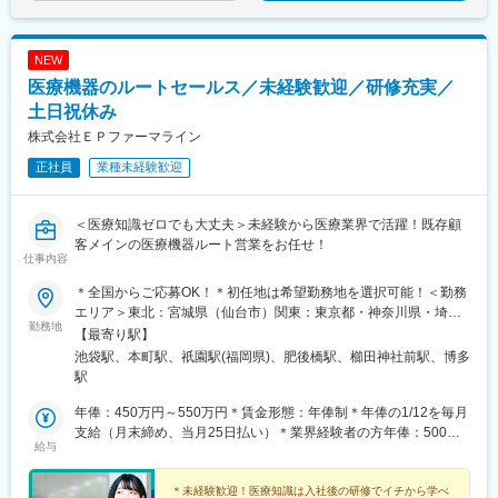
NEW
医療機器のルートセールス／未経験歓迎／研修充実／
土日祝休み
株式会社ＥＰファーマライン
正社員
業種未経験歓迎
＜医療知識ゼロでも大丈夫＞未経験から医療業界で活躍！既存顧
客メインの医療機器ルート営業をお任せ！
仕事内容
＊全国からご応募OK！＊初任地は希望勤務地を選択可能！＜勤務
エリア＞東北：宮城県（仙台市）関東：東京都・神奈川県・埼玉
勤務地
県・千葉県・栃木県・群馬県東海：愛知県・静岡県・岐阜県信
【最寄り駅】
越：長野県（松本市）北陸：石川県（金沢市）関西：大阪府・兵
池袋駅、本町駅、祇園駅(福岡県)、肥後橋駅、櫛田神社前駅、博多
庫県中国：広島県四国：香川県（高松市）・愛媛県（松山市）九
駅
州：福岡県・佐賀県・長崎県・熊本県・大分県・宮崎県・鹿児島
県【東京本社】東京都豊島区西池袋3-27-12 池袋ウェストパーク
年俸：450万円～550万円＊賃金形態：年俸制＊年俸の1/12を毎月
ビル＊各線「池袋駅」西口より徒歩5分【大阪オフィス】大阪府大
支給（月末締め、当月25日払い）＊業界経験者の方年俸：500万
給与
阪市西区靭本町1-11-7 信濃橋三井ビルディング2F＊Osaka Metro
円～680万円
各線「本町駅」より徒歩1分【福岡オフィス】福岡県福岡市博多区
博多駅前2-19-24 大博センタービル6F＊JR・福岡市地下鉄各線
＊未経験歓迎！医療知識は入社後の研修でイチから学べ