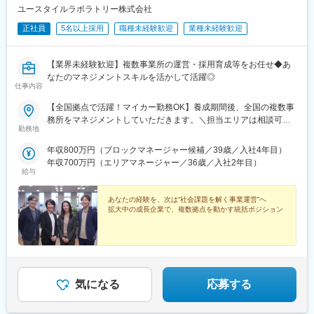
ユースタイルラボラトリー株式会社
正社員
5名以上採用
職種未経験歓迎
業種未経験歓迎
【業界未経験歓迎】複数事業所の運営・採用育成等をお任せ◆あ
なたのマネジメントスキルを活かして活躍◎
仕事内容
【全国拠点で活躍！マイカー勤務OK】養成期間後、全国の複数事
務所をマネジメントしていただきます。＼担当エリアは相談可
勤務地
能！／近隣エリアまたは全国から好きなエリアを相談できます！
《養成期間中の勤務地》現在は東京、横浜、埼玉、福岡の事業所
年収800万円（ブロックマネージャー候補／39歳／入社4年目）
で行っていますが、ご希望に合わせて、お住まいのエリアで行う
年収700万円（エリアマネージャー／36歳／入社2年目）
ことも可能です。また社宅の利用もできますので、ご面接時にお
給与
気軽にご相談ください。《養成期間後の勤務地》全国47都道府県
が対象※現在お住まいの地域又はジェネラルマネージャーと相談の
あなたの経験を、次は“社会課題を解く事業運営”へ
上決定《配属事業部について》障害福祉事業では「重度訪問介
拡大中の成長企業で、複数拠点を動かす統括ポジション
護」と「グループホーム」、高齢者事業では「訪問介護事業」を
展開しています。配属に関しては、適性や条件等に応じて、配属
の事業部を決定。あなたの適性や能力を活かせる適切な部署でご
活躍いただきます。※入社後のキャリアチェンジも可能です。気に
なる点はご相談ください。☆引越し手当支給・借り上げ社宅提供
気になる
応募する
あり（無料）