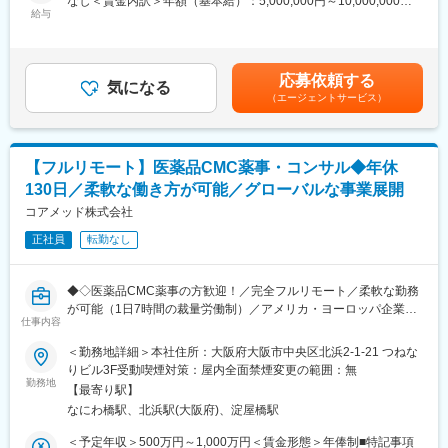
なし＜賃金内訳＞年額（基本給）：5,000,000円～10,000,000円
量の大きい働き方ができます）
■業務の内容：
給与
＜月額＞416,666円～833,333円（12分割）＜昇給有無＞有＜残業
※現在、関東関西のほか、九州、中部、東北、海外在住の方もいま
具体的には、以下のような申請・報告関連資料の作成をご担当い
手当＞無＜給与補足＞※前職でのご経験・年収に応じて年収は考慮
す。
ただきます。
いたします。■年収構成：年俸制となります。賃金はあくまでも目
・会議や打ち合わせで必要な時は大阪・東京等へ出張（宿泊も伴
・オーファンドラッグ指定申請資料
安の金額であり、選考を通じて上下する可能性があります。月給
います）が発生します。
応募依頼する
・日本を含む各国規制当局への治験実施計画届（IND等）および
気になる
(月額)は固定手当を含めた表記です。
※国内出張の頻度は1~3回/年です。（海外出張はほとんどありませ
（エージェントサービス）
申請資料
ん。）
・各国規制当局とのガイダンスミーティングに向けた治験相談用
資料
■ワークライフバランス：
・国際名・一般的名称に関する申請資料
同社は、個人が最大限に能力を発揮できるよう働きやすい環境作
【フルリモート】医薬品CMC薬事・コンサル◆年休
・承認申請書（CTDを含む）
りに注力しております。男女問わず在宅勤務が可能です。また、
130日／柔軟な働き方が可能／グローバルな事業展開
・試験総括報告書（CSR） など
女性社員も多く、産休・育休取得実績も豊富で9割以上の復職率を
コアメッド株式会社
誇っており、長期就業が可能な環境・福利厚生が整っています。
■業務の特徴
正社員
転勤なし
・プロジェクトは個人単独ではなく、社内メンバーと連携しなが
変更の範囲：会社の定める業務
ら分担して推進しています。
・治験～承認申請まで幅広いフェーズに関わることで、医薬品開
◆◇医薬品CMC薬事の方歓迎！／完全フルリモート／柔軟な勤務
発全体を俯瞰できる経験を積むことができます。
が可能（1日7時間の裁量労働制）／アメリカ・ヨーロッパ企業と
仕事内容
事業展開／医薬品の薬事戦略・開発戦略のコンサルティング会社
■教育体制：
◆◇
＜勤務地詳細＞本社住所：大阪府大阪市中央区北浜2-1-21 つねな
通常医薬品メーカー出身が会員である関西医薬協会に、当社は会
りビル3F受動喫煙対策：屋内全面禁煙変更の範囲：無
員として登録しています。業界関連のセミナーにも参加すること
■仕事内容：
勤務地
ができ、メーカーと同じレベルの業界知識とマーケット感をアッ
【最寄り駅】
医薬品開発における理化学・製造・品質試験分野を中心に、CMC
プデートできる環境です。
なにわ橋駅、北浜駅(大阪府)、淀屋橋駅
領域のコンサルティング業務をお任せします。
新薬承認申請に向けた品質戦略の立案から資料作成・評価まで一
＜予定年収＞500万円～1,000万円＜賃金形態＞年俸制■特記事項
■働き方：