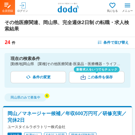
会員登録
ログイン
気になる
メニュー
その他医療関連、岡山県、完全週休2日制
の転職・求人検
索結果
24
条件で並び替え
件
現在の検索条件
[勤務地]岡山県 [業種]その他医療関連-医薬品・医療機器・ライフサイエンス・医療系サービス [こだわり条件ピックアップ]完全週休2日制 [詳細条件](休日・働き方)完全週休2日制
新着求人をいつでもチェック
条件の変更
この条件を保存
岡山県
のみで募集中
岡山／マネージャー候補／年収600万円可／研修充実／
完休2日
ユースタイルラボラトリー株式会社