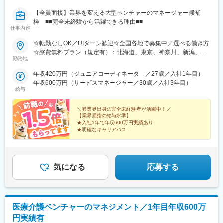
【全員面接】業界を変える大型ベンチャーのマネージャー候補
枠 ■■完全未経験から活躍できる理由■■
仕事内容
☆転勤なしOK／UIターン歓迎☆全国各地で募集中／選べる働き方
☆寮費無料プラン（規定有）：北海道、東京、神奈川、新潟、三
勤務地
重、滋賀、沖縄☆マイカー通勤手当有【1／地元マネージャーコー
ス】◇地元採用・転勤なし可■東北／北海道、青森、岩手、宮城、
年収420万円（ジュニアコーディネータ―／27歳／入社1年目）
山形、福島■関東甲信越／茨城、栃木、群馬、埼玉、千葉、東京、
年収600万円（サービスマネージャー／30歳／入社3年目）
神奈川、新潟、富山、山梨、長野■東海／岐阜、静岡、愛知、三重
給与
■関西／滋賀、京都、大阪、兵庫、奈良、和歌山■中国・四国／岡
山、広島、山口、徳島、香川、愛媛、高知■九州／福岡、佐賀、長
＼異業界出身の完全未経験者が活躍中！／
崎、熊本、大分、宮崎、鹿児島、沖縄☆江戸川・川崎・湘南・川
【業界屈指の給与水準】
★入社1年で年収600万円実績あり
越・香川・徳島・青森・多摩川にて新規オープン★別事業へのキ
★明確なキャリアパス
ャリアチェンジによる昇格可能☆ページ下部「勤務地の一例」も
★介護経験ゼロからマネージャー輩出
ご参照ください【2／全国マネージャーコース】◆全国募集／引越
★資格取得費用は会社負担
し手当・社宅◆入社半年の養成期間中は東京・神奈川・埼玉／所
★完全週休2日／転勤なし・UIターン可
在地はHP参照⇒養成期間後の勤務地は現在お住まいの地域又はジ
気になる
応募する
ェネラルマネージャーと相談の上決定◆引越し手当支給・家賃無
料の借り上げ社宅提供☆早期キャリアアップしたい方に最適なポ
ジション
医療介護ベンチャーのマネジメント／1年目年収600万
円実績有