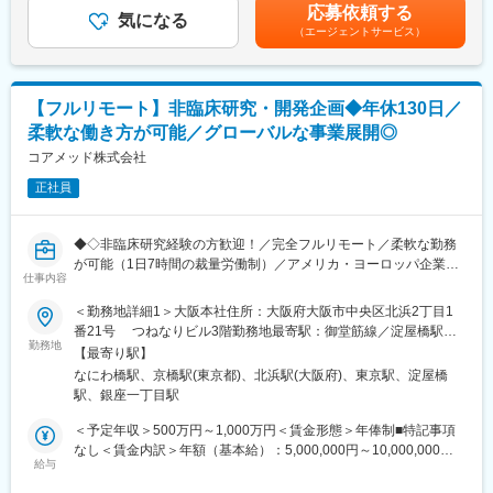
額であり、選考を通じて上下する可能性があります。月給(月額)は
す。
応募依頼する
の調査・分析・アドバイス
気になる
固定手当を含めた表記です。
・会議や打ち合わせで必要な時は大阪・東京等へ出張（宿泊も伴
（エージェントサービス）
・新薬ライセンス導入時のデューデリジェンス対応
います）が発生します。
・承認取得に向けた各種申請業務、ガイダンス面談、規制対応全
※国内出張の頻度は1~3回/年です。（海外出張はほとんどありませ
般
ん。）
【フルリモート】非臨床研究・開発企画◆年休130日／
■業務の特徴：
■組織構成：
柔軟な働き方が可能／グローバルな事業展開◎
・プロジェクトは個人で完結させるのではなく、社内メンバーと
CMC担当11名（2名男性、9名女性）
連携しながら分担して推進しています。
コアメッド株式会社
30代～40代で構成されています。
・国内外の規制当局と関わりながら、国際基準での薬事戦略に携
お子様がおられる社員が多く、在宅勤務のため子育てしながらキ
正社員
われる環境です。
ャリアを築ける環境です。
こちらの組織には、内資外資の製薬企業でのCMC業務の経験者や
■教育体制：
研究所での経験、CMC薬事の経験者が多いです。
◆◇非臨床研究経験の方歓迎！／完全フルリモート／柔軟な勤務
通常医薬品メーカー出身が会員である関西医薬協会に、当社は会
が可能（1日7時間の裁量労働制）／アメリカ・ヨーロッパ企業と
員として登録しています。業界関連のセミナーにも参加すること
仕事内容
変更の範囲：会社の定める業務
事業展開／医薬品の薬事戦略・開発戦略のコンサルティング会社
ができ、メーカーと同じレベルの業界知識とマーケット感をアッ
◆◇
＜勤務地詳細1＞大阪本社住所：大阪府大阪市中央区北浜2丁目1
プデートできる環境です。
番21号 つねなりビル3階勤務地最寄駅：御堂筋線／淀屋橋駅受
■仕事内容：
勤務地
動喫煙対策：屋内全面禁煙＜勤務地詳細2＞東京支社住所：東京都
■働き方：
【最寄り駅】
承認申請・取得に向けた非（前）臨床開発戦略の構築・評価・分
千代田区丸の内1-11-1 パシフィックセンチュリープレイス丸の内
◎完全在宅勤務のため、拠点（東京・大阪）の近くにお住まいで
なにわ橋駅、京橋駅(東京都)、北浜駅(大阪府)、東京駅、淀屋橋
析・助言を中心としたコンサルティング業務をお任せします。
13階 受動喫煙対策：屋内全面禁煙変更の範囲：無
なくてもご就業いただけます。
駅、銀座一丁目駅
開発初期段階から関与し、医薬品開発の方向性を左右する戦略立
◎お昼休みの時間帯も自由なので、例えばお子様がおられる方の
案に携わる上流ポジションです。
＜予定年収＞500万円～1,000万円＜賃金形態＞年俸制■特記事項
場合、お子様の通院やご都合に合わせて業務時間を調整できま
なし＜賃金内訳＞年額（基本給）：5,000,000円～10,000,000円
す。
・各種動物実験受託機関（CRO）の選定・評価分析・実施支援
給与
＜月額＞416,666円～833,333円（12分割）＜昇給有無＞有＜残業
（自分の業務が終わるよう業務管理を行う必要はありますが、裁
・前臨床試験プロトコールの作成および施設モニタリング・監査
手当＞無＜給与補足＞※前職でのご経験・年収に応じて年収は考慮
量の大きい働き方ができます）