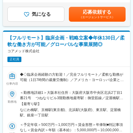
対応
いたします。■年収構成：年俸制となります。賃金はあくまでも目
※現在、関東関西のほか、九州、中部、東北、海外在住の方もいま
・評価分析および各フェーズにおけるガイダンス相談用報告書の
安の金額であり、選考を通じて上下する可能性があります。月給
す。
応募依頼する
作成
気になる
(月額)は固定手当を含めた表記です。
・会議や打ち合わせで必要な時は大阪・東京等へ出張（宿泊も伴
（エージェントサービス）
・治験相談および申請前相談に向けた戦略構築・資料作成・助言
います）が発生します。
・規制当局との面談への出席・対応
※国内出張の頻度は1~3回/年です。（海外出張の可能性も一部ござ
います）
■業務の特徴：
【フルリモート】臨床企画・戦略立案◆年休130日／柔
・プロジェクトは個人単独ではなく、社内メンバーと協働しなが
■ワークライフバランス：
軟な働き方が可能／グローバルな事業展開◎
ら分担して推進しています。
同社は、個人が最大限に能力を発揮できるよう働きやすい環境作
・非臨床領域における戦略設計から規制対応まで関わり、開発全
コアメッド株式会社
りに注力しております。男女問わず在宅勤務が可能です。また、
体を俯瞰する視点を身につけることが可能です。
女性社員も多く、産休・育休取得実績も豊富で9割以上の復職率を
正社員
誇っており、長期就業が可能な環境・福利厚生が整っています。
■教育体制：
通常医薬品メーカー出身が会員である関西医薬協会に、当社は会
変更の範囲：会社の定める業務
◆◇臨床企画経験の方歓迎！／完全フルリモート／柔軟な勤務が
員として登録しています。業界関連のセミナーにも参加すること
可能（1日7時間の裁量労働制）／アメリカ・ヨーロッパ企業と事
ができ、メーカーと同じレベルの業界知識とマーケット感をアッ
仕事内容
業展開／医薬品の薬事戦略・開発戦略のコンサルティング会社
プデートできる環境です。
◆◇
＜勤務地詳細1＞大阪本社住所：大阪府大阪市中央区北浜2丁目1
番21号 つねなりビル3階勤務地最寄駅：御堂筋線／淀屋橋駅受
■働き方：
■仕事内容：
勤務地
動喫煙対策：屋内全面禁煙＜勤務地詳細2＞東京支社住所：東京都
◎完全在宅勤務のため、拠点（東京・大阪）の近くにお住まいで
【最寄り駅】
新薬開発における開発戦略および開発企画の立案・評価・助言を
千代田区丸の内1-11-1 パシフィックセンチュリープレイス丸の内
なくてもご就業いただけます。
なにわ橋駅、京橋駅(東京都)、北浜駅(大阪府)、東京駅、淀屋橋
中心とした、コンサルティング業務をお任せします。
13階 受動喫煙対策：屋内全面禁煙変更の範囲：無
◎お昼休みの時間帯も自由なので、例えばお子様がおられる方の
駅、銀座一丁目駅
臨床開発の上流工程から関与し、プロジェクトの成功に向けた戦
場合、お子様の通院やご都合に合わせて業務時間を調整できま
略策定を支援するポジションです。
＜予定年収＞500万円～1,000万円＜賃金形態＞年俸制■特記事項
す。
なし＜賃金内訳＞年額（基本給）：5,000,000円～10,000,000円
（自分の業務が終わるよう業務管理を行う必要はありますが、裁