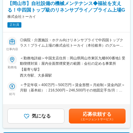
【岡山市】自社設備の機械メンテナンス◆福祉を支え
未経験で転職してくる方も多く、教育体制を充実させています。
入社は原則偶数月と決まっており、同期入社者とともに2週間弱本
る！中四国トップ級のリネンサプライ／プライム上場G
社にて集合研修を行います。会社のことや業務を遂行する上で必
株式会社トーカイ
要な法令から実務まで座学やロープレを交えながら学んでいきま
す。その後、各拠点に配属され業務を引継ぎながらOJT担当者と
正社員
ともに医療機関へ同行するなど、徐々に業務を慣れていきます。
確認テストやチェックシートを用いながら習熟度を測り、1年程度
◎病院・介護施設・ホテル向けリネンサプライで中四国トップク
で一人で担当を持てるようになります。その後も定期的に中途入
ラス！プライム上場の株式会社トーカイ（本社岐阜）のグループ
社者に対してフォローを行う体制が整っています。
仕事内容
◎岡山市の自社大型リネン工場で機械の“主治医”として生産を支え
■同社の魅力：
る設備保全ポジション
・チームワーク：通常は1人で業務にあたることが多いですが、困
＜勤務地詳細＞中国支店住所：岡山県岡山市東区九蟠800番地1 受
◎保全手当・資格手当など待遇も充実。「機械いじりが好き」
ったときや先輩や上司がサポートしてくれるため安心して進めら
動喫煙対策：屋内全面禁煙変更の範囲：会社の定める事業所
が、地域の福祉・医療・観光を支えるやりがいにつながる
れます。また、家族の急な体調不良や突発休の場合にも周囲が代
勤務地
【最寄り駅】
理対応をしてくれる風土があり、チームワークが強みです。
西大寺駅、大多羅駅
■業務内容：
・働きやすい環境：2019年度の月間の平均残業は12.1時間です。
工場で稼働している機械やシステムの整備に関わるお仕事です。
管理職における女性比率は63.6%、日経ウーマンの女性が活躍す
＜予定年収＞400万円～500万円＜賃金形態＞月給制＜賃金内訳＞
■業務詳細：
る会社「管理職登用度（2019年）」でも5位にランクインし、ラ
月額（基本給）：216,500円～246,500円その他固定手当/月：
機械やシステムが正常な状態を維持できるよう、不備や故障がな
イフイベントの多い女性も活躍しやすい環境といえます。正社員
給与
19,000円＜月給＞235,500円～265,500円＜昇給有無＞有＜残業手
いかを適宜点検し、異常があれば修理します。実際のメンテナン
は転勤可能性はありますが、定期的にあるものではなく適性や希
当＞有＜給与補足＞※上記ご年収は年齢・スキルによって決定いた
スは現場に出向いて行い、外部業者による作業が必要な場合には
望に応じて配置しています。
します。■昇給：年1回（4月）■賞与：年2回（6月、12月）※過去
調整を担当します。計画保全というより、稼働状況や歩留まりを
実績：計4.48ヶ月分※昇給・賞与は業績・評価により変動します。
応募依頼する
見ながら必要なタイミングで保守・保全を行う位置づけの業務で
変更の範囲：会社の定める業務
気になる
賃金はあくまでも目安の金額であり、選考を通じて上下する可能
（エージェントサービス）
す。
性があります。月給(月額)は固定手当を含めた表記です。
■組織構成：生産本部 生産2部（岡山）での採用となり、部長1