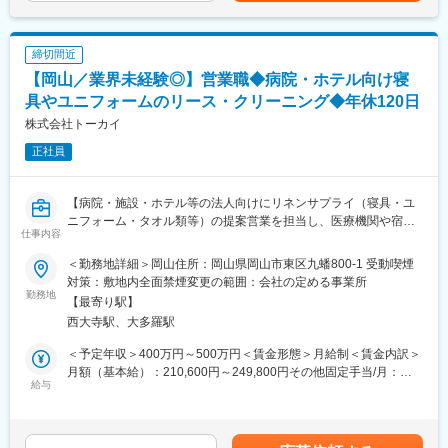
るお仕事です。
らゆるリネンサプライを通じて、クリーンライフの創造に貢献し
評価も重視）・年収例：370-480万円(主任/入社2-3年)⇒420-550
てきました。
万円(係長/入社3-5年)賃金はあくまでも目安の金額であり、選考を
■キャリアアップについて：
通じて上下する可能性があります。月給(月額)は固定手当を含めた
締切間近
本人の頑張りを昇給、昇格にて評価される制度が御座います。ま
変更の範囲：無
表記です。
【岡山／業界未経験◎】営業職◆病院・ホテル向け寝
た、事業拡大に伴い、新規の営業所も出店しており、営業所長や
エリアを管理する責任者などのポストがある為、早期のキャリア
具やユニフォームのリース・クリーニング◆年休120日
アップが見込めます。 ※実際に入社4年前後で所長になった中途入
株式会社トーカイ
社の方もいらっしゃいます。
正社員
■会社情報：
当社は入院中に必要となるアメニティ(パジャマ・タオル・日用
【病院・施設・ホテル等の法人向けにリネンサプライ（寝具・ユ
品）をレンタルするアメニティサポートシステムを提供している
ニフォーム・タオル類等）の提案営業を担当し、医療機関や宿泊
会社です。
仕事内容
施設の清潔と快適な環境づくりに貢献する企画営業職です】
レンタルだけでなく、病院・介護施設内での申込の受付業務から
■業務概要
ご利用者への提供・回収・請求まで全て弊社で受け持っておりま
＜勤務地詳細＞岡山住所：岡山県岡山市東区九蟠800-1 受動喫煙
当社の企画営業職として、病院や介護施設、ホテルなどの法人顧
す。そのため医療・介護施設の業務負担の軽減もでき多くのメリ
対策：敷地内全面禁煙変更の範囲：会社の定める事業所
客に向けて、寝具・ユニフォーム・タオル類等のリース及びクリ
勤務地
ットがあります。拠点は北海道から九州まで展開し、毎年増収・
【最寄り駅】
ーニングサービスの提案営業を担当します。顧客の課題やニーズ
増益と確実に業績伸長しています。
西大寺駅、大多羅駅
を細やかにヒアリングし、最適なリネンサプライサービスを提供
することで、長期的な信頼関係の構築を目指します。
変更の範囲：会社の定める業務
＜予定年収＞400万円～500万円＜賃金形態＞月給制＜賃金内訳＞
月額（基本給）：210,600円～249,800円その他固定手当/月：
■業務詳細
給与
29,000円＜月給＞239,600円～278,800円＜昇給有無＞有＜残業手
・既存顧客への定期訪問や新規開拓を行い、寝具や医療用リネ
当＞有＜給与補足＞賞与は年2回、前年度実績4.48ヶ月分。昇給・
ン、ユニフォーム、カーテン等のリースおよびクリーニングの提
賞与は業績・評価により変動します。固定手当とは別途、無事故
案
手当7,000円、扶養がある場合地域手当27,000円、扶養手当1人目