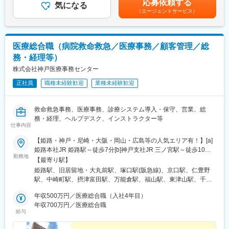
応募依頼する
・顧客施設の運用実態を把握し、コスト削減や業務効率化、衛生
気になる
10,000円別途2人目以降1人につき3,000円支給賃金はあくまでも
（エージェントサービス）
管理向上に寄与するサービスプランの企画・提案
目安の金額であり、選考を通じて上下する可能性があります。月
・契約締結から納品、導入後のフォローアップまでを一貫して担
給(月額)は固定手当を含めた表記です。
当
・院内業務の一部請負や、顧客からの相談対応、トラブル時の迅
医療総合職（病院救命救急／医療事務／顧客管理／総
速な対応
務・経理等）
・定期的な業務報告や改善提案の実施
株式会社神戸医療事務センター
■扱うサービス
正社員
職種未経験歓迎
業種未経験歓迎
寝具類・白衣・ユニフォーム・医療用カーテン・手術用リネン等
のリース及びクリーニング、施設の衛生管理に関する各種サービ
ス
救命救急事務、医療事務、診療システム導入・保守、営業、総
務・経理、ヘルプデスク、インストラクター等
■組織構成
仕事内容
中国支店に26名在籍（うち女性11名、パート1名）。営業部門は
【姫路・神戸・尼崎・大阪・岡山・広島等の人気エリア有！】[a]
チームで連携し、顧客対応にあたっています。
姫路本社JR 姫路駅～徒歩7分[b]神戸支社JR 三ノ宮駅～徒歩10分
勤務地
[c]医療法人社団正名会 池田病院阪急 塚口駅～徒歩3分[d]兵庫県
■業務の魅力
【最寄り駅】
立はりま姫路総合医療センターJR 姫路駅～徒歩12分(姫路駅～２F
医療や宿泊施設の運営を支え、地域の安心・安全に貢献できる社
姫路駅、旧居留地・大丸前駅、塚口駅(阪急線)、京口駅、仁豊野
レベルのデッキ接続)[e]社会医療法人財団聖フランシスコ会 姫路
会貢献性の高い仕事です。多様な法人と信頼関係を築き、提案型
駅、中崎町駅、摂津富田駅、万能倉駅、福山駅、東津山駅、千本
聖マリア病院JR 仁豊野駅～徒歩10分[f]公益財団法人田附興風会医
営業力を磨けます。
駅、山陽姫路駅、三宮・花時計前駅、扇町駅(大阪府)、手柄駅、神
学研究所 北野病院大阪メトロ 中崎町駅～徒歩4分[g]日本赤十字
年収500万円／医療総合職（入社4年目）
戸三宮駅(阪急・神戸高速)、天満駅
社 高槻赤十字病院JR 富田駅～バス13分、日赤病院停～徒歩2分
年収700万円／医療総合職
■教育体制
給与
[h]公立学校共済組合 中国中央病院各線 神辺駅～車で約10分[i]独
OJTを中心に、先輩社員が同行しながら業務を習得できる体制で
立行政法人国立病院機構 福山医療センターJR 福山駅～車で約10
す。パソコン操作（ワード・エクセル初級）を活かせます。