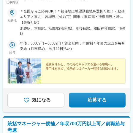
仕事内容
＊全国からご応募OK！＊初任地は希望勤務地を選択可能！＜勤務
エリア＞東北：宮城県（仙台市）関東：東京都・神奈川県・埼玉
勤務地
県・千葉県・栃木県・群馬県東海：愛知県・静岡県・岐阜県信
【最寄り駅】
越：長野県（松本市）北陸：石川県（金沢市）関西：大阪府・兵
池袋駅、本町駅、祇園駅(福岡県)、肥後橋駅、櫛田神社前駅、博多
庫県中国：広島県四国：香川県（高松市）・愛媛県（松山市）九
駅
州：福岡県・佐賀県・長崎県・熊本県・大分県・宮崎県・鹿児島
県【東京本社】東京都豊島区西池袋3-27-12 池袋ウェストパーク
年俸：500万円～680万円＊賃金形態：年俸制＊年俸の1/12を毎月
ビル＊各線「池袋駅」西口より徒歩5分【大阪オフィス】大阪府大
支給（月末締め、当月25日払い）
給与
阪市西区靭本町1-11-7 信濃橋三井ビルディング2F＊Osaka Metro
各線「本町駅」より徒歩1分【福岡オフィス】福岡県福岡市博多区
博多駅前2-19-24 大博センタービル6F＊JR・福岡市地下鉄各線
経験を活かし、その先のキャリアを選べる環境へ。
専門性を高め、将来的にはメーカー転籍も目指せます。
「博多駅」より徒歩5分
気になる
応募する
統括マネージャー候補／年収700万円以上可／前職給与
考慮