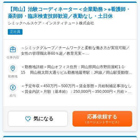
万円(係長/入社3-5年)賃金はあくまでも目安の金額であり、選考を
■キャリアアップについて：
通じて上下する可能性があります。月給(月額)は固定手当を含めた
【岡山】治験コーディネーター＜企業勤務＞※看護師・
本人の頑張りを昇給、昇格にて評価される制度が御座います。ま
表記です。
薬剤師・臨床検査技師歓迎／夜勤なし・土日休
た、事業拡大に伴い、新規の営業所も出店しており、営業所長や
エリアを管理する責任者などのポストがある為、早期のキャリア
シミックヘルスケア・インスティテュート株式会社
アップが見込めます。 ※実際に入社4年前後で所長になった中途入
正社員
社の方もいらっしゃいます。
■会社情報：
～シミックグループ／チームワークと柔軟な働き方が実現可能／
当社は入院中に必要となるアメニティ(パジャマ・タオル・日用
女性の管理職比率60％超／教育充実～
品）をレンタルするアメニティサポートシステムを提供している
仕事内容
■職務内容：超高齢化社会に突入し、様々な疾病に対して患者さん
会社です。
や私たちのQOLを向上させるべく新しい治療法を開発する必要が
＜勤務地詳細＞岡山オフィス住所：岡山県岡山市野田屋町1-1-
レンタルだけでなく、病院・介護施設内での申込の受付業務から
あります。今回は治験を実施する際の被験者および医療機関のサ
15 岡山桃太郎大通りビル勤務地最寄駅：JR線／岡山駅受動喫煙
ご利用者への提供・回収・請求まで全て弊社で受け持っておりま
ポートを担う治験コーディネーター（CRC）を募集しています。
勤務地
対策：屋内全面禁煙変更の範囲：会社の定める事業所
す。そのため医療・介護施設の業務負担の軽減もでき多くのメリ
・治験被験者である患者さんへの内容説明補助、ケア／相談
ットがあります。拠点は北海道から九州まで展開し、毎年増収・
＜予定年収＞450万円～500万円＜賃金形態＞月給制補足事項なし
・治験担当医師の補助
増益と確実に業績伸長しています。
＜賃金内訳＞月額（基本給）：250,000円～350,000円＜月給＞
・検査／投薬スケジュール調整、治験データの管理 など
給与
250,000円～350,000円＜昇給有無＞有＜残業手当＞有＜給与補足
※職場は基本的に委託されている医療機関で、自宅からの直行直帰
変更の範囲：会社の定める業務
＞■賞与2回（昨年度実績：4.4ヶ月）賃金はあくまでも目安の金額
です。
であり、選考を通じて上下する可能性があります。月給(月額)は固
■やりがい：CRCは疾病を抱えた患者さんやそれを治療しようと
定手当を含めた表記です。
奮闘する医師やスタッフなど携わる相手が多いです。現在治療法
応募依頼する
気になる
がなく苦しんでいる患者さんに対して薬を届けられ、最前線で治
（エージェントサービス）
療にあたる医師やスタッフのサポートを行え、無事に治験が終了
すれば喜びはひとしおです。
■同社の教育体制：同社は同業他社からだけはでなく、看護師など