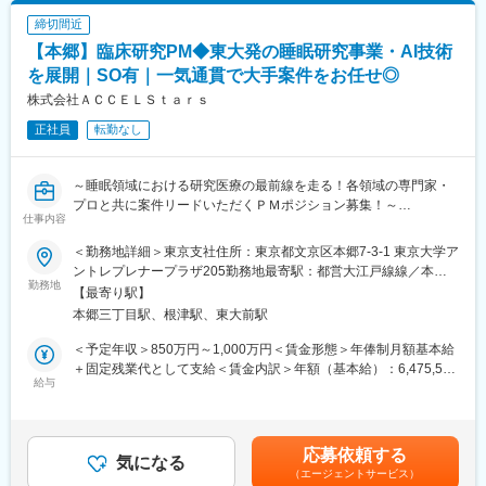
終了すれば喜びはひとしおです。
締切間近
■同社の教育体制：同社は同業他社からの転職だけでなく、看護師
など未経験で転職してくる方も多いです。そのため教育体制が充
【本郷】臨床研究PM◆東大発の睡眠研究事業・AI技術
実しています。入社は原則偶数月と決まっており、同期入社者と
を展開｜SO有｜一気通貫で大手案件をお任せ◎
ともに2週間弱本社にて集合研修を行います。会社のことや業務を
株式会社ＡＣＣＥＬＳｔａｒｓ
遂行する上で必要な法令から実務まで座学中心でロープレを交え
ながら学んでいきます。その後、各拠点に配属され先輩社員から
正社員
転勤なし
業務を引継ぎながらOJT担当者とともに医療機関へ同行するな
ど、徐々に業務を身に着けていきます。確認テストやチェックシ
ートを用いながら習熟度を測り、入社後1年程度で一人で担当を持
～睡眠領域における研究医療の最前線を走る！各領域の専門家・
てるようになります。なお、その後も定期的に中途入社者に対し
プロと共に案件リードいただくＰＭポジション募集！～
仕事内容
てフォローを行う体制が整っています。
■同社の魅力：
■会社概要
＜勤務地詳細＞東京支社住所：東京都文京区本郷7-3-1 東京大学ア
・チームワーク：通常は1人で業務にあたることが多いですが、困
株式会社ACCELStarsは、東京大学発のメディカル・スリープテ
ントレプレナープラザ205勤務地最寄駅：都営大江戸線線／本郷
ったときや先輩や上司がサポートしてくれるため、安心して進め
ック企業として、睡眠を高精度に計測・解析するウェアラブルデ
勤務地
三丁目駅受動喫煙対策：屋内全面禁煙変更の範囲：会社の定める
【最寄り駅】
られます。また、家族の急な体調不良や突発休の場合にも周囲が
バイスとAI解析クラウドを基盤に、医療・研究・ヘルスケア領域
事業所（リモートワーク含む）
本郷三丁目駅、根津駅、東大前駅
代理対応をしてくれる風土があり、チームワークが強みです。
の事業を展開しています。研究領域では、睡眠測定に特化したデ
・働きやすい環境：2019年度の月間の平均残業時間は12.1時間で
バイスや解析クラウドを用い、研究計画～測定～解析までをワン
＜予定年収＞850万円～1,000万円＜賃金形態＞年俸制月額基本給
した。管理職における女性比率も63.6%と、ライフイベントの多
ストップで支援するサービスも提供しています。
＋固定残業代として支給＜賃金内訳＞年額（基本給）：6,475,596
い女性も活躍しやすい環境です。正社員の場合、転勤可能性はあ
給与
円～7,617,966円固定残業手当/月：168,700円～198,500円（固定
りますが、定期的にあるものではなく適性や希望に応じて配置し
■募集背景
残業時間40時間0分/月）超過した時間外労働の残業手当は追加支
ています。
これまで取締役が巻き取っていた研究プロジェクトPM機能を、専
給＜月額＞708,333円～833,330円（12分割）（一律手当を含む）
任のPMとして引き継ぎ、体制強化したいと考えております。
＜昇給有無＞有＜残業手当＞有＜給与補足＞給与改定：年1回スト
応募依頼する
変更の範囲：会社の定める業務
気になる
ックオプション付与：都度（昨年実績 有）賃金はあくまでも目
（エージェントサービス）
■ポジション概要
安の金額であり、選考を通じて上下する可能性があります。月給