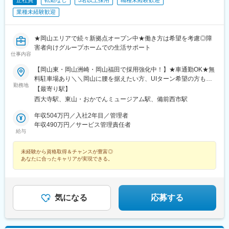
正社員
転勤なし
5名以上採用
職種未経験歓迎
業種未経験歓迎
★岡山エリアで続々新拠点オープン中★働き方は希望を考慮◎障
害者向けグループホームでの生活サポート
仕事内容
【岡山東・岡山洲崎・岡山福田で採用強化中！】★車通勤OK★無
料駐車場あり＼＼岡山に腰を据えたい方、UIターン希望の方も歓
勤務地
迎／／岡山県内のユースタイルホーム各拠点へ配属！希望の勤務
【最寄り駅】
地をお知らせください。★勤務地、入社日は相談可能※受動喫煙対
西大寺駅、東山・おかでんミュージアム駅、備前西市駅
策あり※転居を伴う転勤・遠方への出張はありません☆マイカー通
勤手当あり（規定あり）
年収504万円／入社2年目／管理者
年収490万円／サービス管理責任者
給与
未経験から資格取得＆チャンスが豊富◎
あなたに合ったキャリアが実現できる。
気になる
応募する