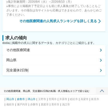
※集計対象期間：2026/8/4（火）～2026/8/10（月）
※事情により掲載終了予定日よりも前に求人募集が終了していることもご
ざいます。その場合は当サイトから応募はできませんので、あらかじめご
了承ください。
その他医療関連
の人気求人ランキングを詳しく見る
求人の傾向
dodaに掲載中の求人に関するデータを、カテゴリごとにご紹介します。
その他医療関連
岡山県
完全週休2日制
その他医療関連、岡山県、完全週休2日制の転職・求人情報をエリアで絞り込む
岡山市
倉敷市
津山市
玉野市
笠岡市
井原市
総社市
高梁市
新見市
備前市
瀬戸内市
赤磐市
真庭市
美作市
浅口市