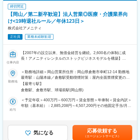
名・メンテ課長1名・事務サポート1名の計3名体制の組織に所属
締切間近
します。工場長の上位組織に属し、現場との連携を取りながら業
【岡山／第二新卒歓迎】法人営業◎医療・介護業界向
務を進めます。
け<19時退社ルール／年休123日＞
■働き方について：
株式会社アメニティ
工場は8:00～19:00頃まで稼働し、稼働終了後に修理を行う場合も
正社員
業種未経験歓迎
ございます。
夜勤は基本ありませんが、緊急トラブルの際には発生する可能性
があります（その際には深夜手当・振替休日がございます）。
【2007年の設立以来、無借金経営を継続。2,600名の体制に成
残業時間は月20～30h程想定ですが、トラブルがなければほとん
長！アメニティレンタルのストックビジネスモデルを構築】
ど発生しないこともございます。
仕事内容
事業のさらなる拡大を見据え、各営業所における営業体制の強化
を図るため、このたび新たな仲間をお迎えすることとなりまし
■魅力：
＜勤務地詳細＞岡山営業所住所：岡山県倉敷市幸町12-14 勤務地
た。
自分の手で工場の機械を守り会社の製品を守っているというやり
最寄駅：山陽本線／倉敷駅受動喫煙対策：屋内全面禁煙変更の範
勤務地
がいを感じながら働ける職場です。岡山は業務が細分化されてい
囲：本文参照
【最寄り駅】
■業務詳細：
ないため幅広いスキルが身につくほか、SDGsに関わる取り組み
倉敷駅、倉敷市駅、球場前駅(岡山県)
病院や介護施設に向けて、入院・入所時に必要な衣類やタオル、
や、現場での地道な作業にもチームで取り組む一体感がありま
日用品などをレンタルできる「アメニティサポートシステム」を
す。
＜予定年収＞400万円～600万円＜賃金形態＞年俸制＜賃金内訳＞
提案する営業です。ニーズに応じて、人材派遣・紹介サービスや
■当社の特徴：
年額（基本給）：2,885,208円～4,507,200円その他固定手当/月：
院内売店の運営代行サービスも提案していきます。
給与
「美しく、清潔で快適な生活を一人でも多くの方に提供したい」
30,000円固定残業手当/月：62,900円～94,400円（固定残業時間
そんな願いから当社のビジネスは1962年にスタートしました。
30時間0分/月）超過した時間外労働の残業手当は追加支給＜月額
主な営業活動は新規提案営業と既存フォローの両輪です。 社会貢
「リネンサプライ」はアメリカで生まれたビジネス。当時は全く
＞333,334円～500,000円（12分割）（一律手当を含む）＜昇給有
献性も高く、今後の高齢化社会において成長が見込める成長産業
新しい、今でいうところの「ベンチャー」でした。社会において
無＞有＜残業手当＞有＜給与補足＞※経験・能力・前職の給与など
応募依頼する
です。 また、病院や介護施設の業務軽減に貢献する事で、患者
気になる
必要とされる事業であると直感し、その可能性に着目。以来、病
を考慮するため上下する可能性があります・評価：年2回（4月・
（エージェントサービス）
様、利用者様へのサービス向上に直結する為、大変やりがいのあ
院やホテルで使われるシーツ、白衣、そして各種産業に関わるあ
10月/売上実績だけでなく取り組み姿勢や提案プロセスなどの定性