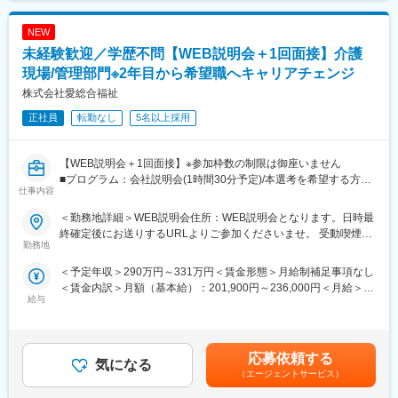
NEW
未経験歓迎／学歴不問【WEB説明会＋1回面接】介護
現場/管理部門※2年目から希望職へキャリアチェンジ
株式会社愛総合福祉
正社員
転勤なし
5名以上採用
【WEB説明会＋1回面接】※参加枠数の制限は御座いません
■プログラム：会社説明会(1時間30分予定)/本選考を希望する方は
仕事内容
説明会の中で日程調整を実施。希望しない方は、ご退席いただい
て構いません。（後日の面接調整も可能です）
＜勤務地詳細＞WEB説明会住所：WEB説明会となります。日時最
■補足：本求人に応募後、選考会予約が出来ましたら、WEB会議
終確定後にお送りするURLよりご参加くださいませ。 受動喫煙対
参加用のURL・詳細情報をお送り致します。
勤務地
策：屋内全面禁煙変更の範囲：会社の定める事業所
※応募時に参加可能日をお知らせ頂けるとスムーズに予約が進みま
＜予定年収＞290万円～331万円＜賃金形態＞月給制補足事項なし
す
＜賃金内訳＞月額（基本給）：201,900円～236,000円＜月給＞
■日時：月・木／13:30～15:00
給与
201,900円～236,000円＜昇給有無＞有＜残業手当＞有＜給与補足
＞※記載の年収は初年度のものです。2年目昇給あり。※記載の年
【企業・求人内容】
収は夜勤手当：1回5,000円の月6回分を含んだ金額となります。■
■業務の概要：同ポジションは、総合職社員として様々な部門のス
小規模多機能型居宅介護での勤務のみ、別途で送迎手当：10,000/
ペシャリストとして活躍する、幹部候補人材となることが期待さ
応募依頼する
気になる
月を支給賃金はあくまでも目安の金額であり、選考を通じて上下
れます。入社後1年間は、同社の介護施設において、お客様の日常
（エージェントサービス）
する可能性があります。月給(月額)は固定手当を含めた表記です。
生活中のサポート全般を担当いただきます。※雇用形態：無期正社