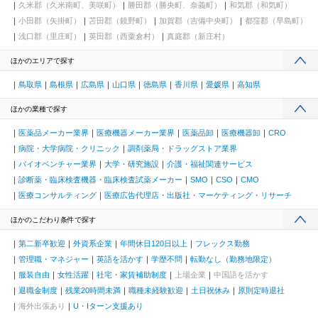
久米郡（久米南町、美咲町）
勝田郡（勝央町、奈義町）
和気郡（和気町）
小田郡（矢掛町）
苫田郡（鏡野町）
加賀郡（吉備中央町）
都窪郡（早島町）
浅口郡（里庄町）
英田郡（西粟倉村）
真庭郡（新庄村）
ほかのエリアで探す
鳥取県
島根県
広島県
山口県
徳島県
香川県
愛媛県
高知県
ほかの業種で探す
医薬品メーカー業界
医療機器メーカー業界
医薬品卸
医療機器卸
CRO
病院・大学病院・クリニック
調剤薬局・ドラッグストア業界
バイオベンチャー業界
大学・研究施設
介護・福祉関連サービス
診断薬・臨床検査機器・臨床検査試薬メーカー
SMO
CSO
CMO
医療コンサルティング
医療広告代理店・出版社・マーケティング・リサーチ
ほかのこだわり条件で探す
第二新卒歓迎
外資系企業
年間休日120日以上
フレックス勤務
管理職・マネジャー
英語を活かす
学歴不問
転勤なし（勤務地限定）
服装自由
女性活躍
社宅・家賃補助制度
上場企業
中国語を活かす
退職金制度
残業20時間未満
職種未経験歓迎
土日祝休み
原則定時退社
海外出張あり
U・Iターン支援あり