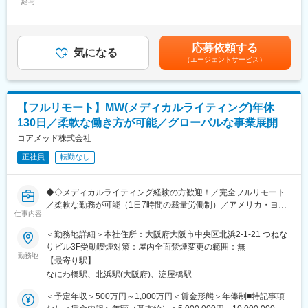
・各開発フェーズ（Phase I／II／III）における治験プロトコールの
給与
＜月額＞416,666円～833,333円（12分割）＜昇給有無＞有＜残業
量の大きい働き方ができます）
立案・評価分析・助言
手当＞無＜給与補足＞※前職でのご経験・年収に応じて年収は考慮
※現在、関東関西のほか、九州、中部、東北、海外在住の方もいま
・各種申請対応および治験相談の実施・支援
いたします。■年収構成：年俸制となります。賃金はあくまでも目
す。
・規制当局（PMDA等）との面談対応・折衝への参画
安の金額であり、選考を通じて上下する可能性があります。月給
・会議や打ち合わせで必要な時は大阪・東京等へ出張（宿泊も伴
応募依頼する
・治験相談戦略の立案および関連資料の作成
気になる
(月額)は固定手当を含めた表記です。
います）が発生します。
（エージェントサービス）
※国内出張の頻度は1~3回/年です。（海外出張はほとんどありませ
■業務の特徴：
ん。）
・プロジェクトは個人で完結させるのではなく、社内メンバーと
連携しながら分担して推進します。
■ワークライフバランス：
【フルリモート】MW(メディカルライティング)年休
・戦略立案から規制対応まで一貫して関わることで、臨床開発全
同社は、個人が最大限に能力を発揮できるよう働きやすい環境作
130日／柔軟な働き方が可能／グローバルな事業展開
体を俯瞰した視点を身につけることが可能です。
りに注力しております。男女問わず在宅勤務が可能です。また、
コアメッド株式会社
女性社員も多く、産休・育休取得実績も豊富で9割以上の復職率を
■教育体制：
誇っており、長期就業が可能な環境・福利厚生が整っています。
正社員
転勤なし
通常医薬品メーカー出身が会員である関西医薬協会に、当社は会
員として登録しています。業界関連のセミナーにも参加すること
変更の範囲：会社の定める業務
ができ、メーカーと同じレベルの業界知識とマーケット感をアッ
◆◇メディカルライティング経験の方歓迎！／完全フルリモート
プデートできる環境です。
／柔軟な勤務が可能（1日7時間の裁量労働制）／アメリカ・ヨー
仕事内容
ロッパ企業と事業展開／医薬品の薬事戦略・開発戦略のコンサル
■働き方：
ティング会社◆◇
＜勤務地詳細＞本社住所：大阪府大阪市中央区北浜2-1-21 つねな
◎完全在宅勤務のため、拠点（東京・大阪）の近くにお住まいで
りビル3F受動喫煙対策：屋内全面禁煙変更の範囲：無
なくてもご就業いただけます。
■業務概要：
勤務地
◎お昼休みの時間帯も自由なので、例えばお子様がおられる方の
【最寄り駅】
治験相談用資料や試験総括報告書、承認申請資料（CTDなど）の
場合、お子様の通院やご都合に合わせて業務時間を調整できま
なにわ橋駅、北浜駅(大阪府)、淀屋橋駅
作成を中心に、医薬品開発における各種ドキュメント作成業務
す。
（英語・日本語）をお任せします。
＜予定年収＞500万円～1,000万円＜賃金形態＞年俸制■特記事項
（自分の業務が終わるよう業務管理を行う必要はありますが、裁