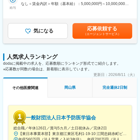
貫して関与し、医薬品開発の品質面を支える中核ポジションで
なし＜賃金内訳＞年額（基本給）：5,000,000円～10,000,000円
◎完全在宅勤務のため、拠点（東京・大阪）の近くにお住まいで
す。
給与
＜月額＞416,666円～833,333円（12分割）＜昇給有無＞有＜残業
なくてもご就業いただけます。
手当＞無＜給与補足＞※前職でのご経験・年収に応じて年収は考慮
◎お昼休みの時間帯も自由なので、例えばお子様がおられる方の
・新薬承認申請に際する品質規定に則した戦略企画・物理化学的
いたします。■年収構成：年俸制となります。賃金はあくまでも目
場合、お子様の通院やご都合に合わせて業務時間を調整できま
性質ならびに製造・品質管理に関する資料の整備・評価・助言・
安の金額であり、選考を通じて上下する可能性があります。月給
す。
応募依頼する
企画の設定
気になる
(月額)は固定手当を含めた表記です。
（自分の業務が終わるよう業務管理を行う必要はありますが、裁
（エージェントサービス）
・試験方法に関する資料の評価・助言
量の大きい働き方ができます）
・安定性試験に関する資料の評価・助言
※現在、関東関西のほか、九州、中部、東北、海外在住の方もいま
・治験薬概要書・治験実施計画書・申請書類（CTD-MODULE3）
す。
などの作成およびその助言
・会議や打ち合わせで必要な時は大阪・東京等へ出張（宿泊も伴
人気求人ランキング
・製造業認定、原薬登録等
います）が発生します。
dodaに掲載中の求人を、応募数順にランキング形式でご紹介します。
※国内出張の頻度は1~3回/年です。（海外出張はほとんどありませ
※応募数が同数の場合は、新着順に表示しています。
※クライアントは欧米製薬会社または外資系製薬会社がほとんどで
ん。）
す。
更新日：
2026/8/11（火）
※プロジェクトは一人で行うのではなく、現社員と共に分担し業務
■ワークライフバランス：
にあたっていただきます。
岡山県
完全週休2日制
その他医療関連
同社は、個人が最大限に能力を発揮できるよう働きやすい環境作
りに注力しております。男女問わず在宅勤務が可能です。また、
■教育体制：
女性社員も多く、産休・育休取得実績も豊富で9割以上の復職率を
通常医薬品メーカー出身が会員である関西医薬協会に、当社は会
誇っており、長期就業が可能な環境・福利厚生が整っています。
員として登録しています。業界関連のセミナーにも参加すること
ができ、メーカーと同じレベルの業界知識とマーケット感をアッ
変更の範囲：会社の定める業務
一般財団法人日本予防医学協会
プデートできる環境です。
総合職／年休126日／賞与5カ月／土日祝休み／完休2日
■働き方：
【東日本事業本部】東京都江東区毛利1-19-10 江間忠錦糸町ビル※訪問先からの直行直帰が可能です！＜アクセス＞・JR総武線（快速・各駅停車）／東京メトロ半蔵門線 錦糸町駅より徒歩5分・東京メトロ半蔵門線／都営新宿線 住吉駅より徒歩5分※受動喫煙対策:屋内全面禁煙
◎完全在宅勤務のため、拠点（東京・大阪）の近くにお住まいで
年収560万円（法人営業／入社3年目） 年収700万円（法人営業・チームリーダー／入社5年目）