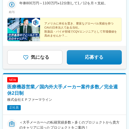
慮の上決定いたします。
年俸800万円～1100万円※12分割して1／12を月々支給。
給与
アメリカに本社を置き、豊富なグローバル実績を持つ
CAIの日本法人である当社。
医薬品・バイオ領域でCQVエンジニアとして市場価値を
高めませんか？
◎年収800万円以上
◎完全週休2日制
◎グローバル基準の環境
◎トレーニング制度充実
気になる
応募する
NEW
医療機器営業／国内外大手メーカー案件多数／完全週
休2日制
株式会社ＥＰファーマライン
正社員
＜大手メーカーへの転籍実績多数＞多くのプロジェクトから貴方
のキャリアに沿ったプロジェクトをご案内！