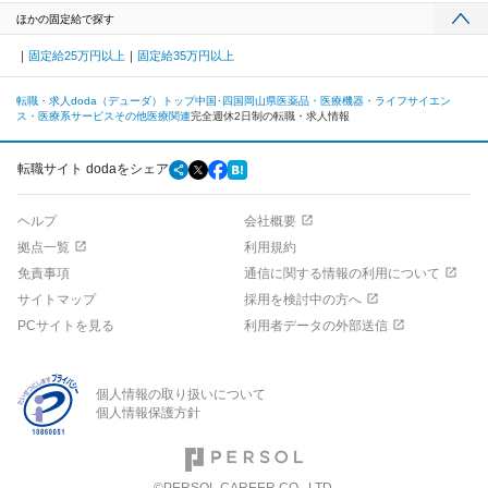
ほかの固定給で探す
固定給25万円以上
固定給35万円以上
転職・求人doda（デューダ）トップ
中国･四国
岡山県
医薬品・医療機器・ライフサイエン
ス・医療系サービス
その他医療関連
完全週休2日制の転職・求人情報
転職サイト dodaをシェア
ヘルプ
会社概要
拠点一覧
利用規約
免責事項
通信に関する情報の利用について
サイトマップ
採用を検討中の方へ
PCサイトを見る
利用者データの外部送信
個人情報の取り扱いについて
個人情報保護方針
©PERSOL CAREER CO., LTD.