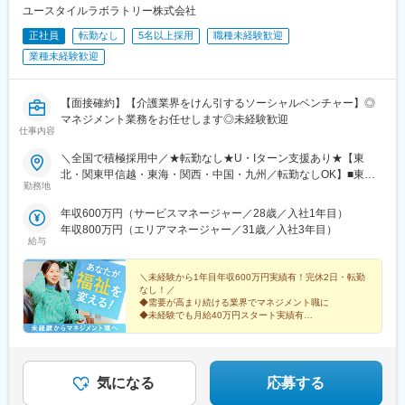
ユースタイルラボラトリー株式会社
正社員
転勤なし
5名以上採用
職種未経験歓迎
業種未経験歓迎
【面接確約】【介護業界をけん引するソーシャルベンチャー】◎
マネジメント業務をお任せします◎未経験歓迎
仕事内容
＼全国で積極採用中／★転勤なし★U・Iターン支援あり★【東
北・関東甲信越・東海・関西・中国・九州／転勤なしOK】■東北
勤務地
／北海道、青森、岩手、宮城、山形、福島■関東甲信越／茨城、栃
木、群馬、埼玉、千葉、東京、神奈川、新潟、富山、山梨、長野■
年収600万円（サービスマネージャー／28歳／入社1年目）
東海／岐阜、静岡、愛知、三重■関西／滋賀、京都、大阪、兵庫、
年収800万円（エリアマネージャー／31歳／入社3年目）
奈良、和歌山■中国・四国／岡山、広島、山口、徳島、香川、愛
給与
媛、高知■九州／福岡、佐賀、長崎、熊本、大分、宮崎、鹿児島、
沖縄★【エリア勤務希望・移住希望の方優遇】：サポート制度も
＼未経験から1年目年収600万円実績有！完休2日・転勤
充実していますので、現在のお住まいに関わらずご希望をお知ら
なし！／
◆需要が高まり続ける業界でマネジメント職に
せください！☆『寮費無料プラン』あり（規定有）：下記勤務地
◆未経験でも月給40万円スタート実績有
希望・移住希望の方はお気軽にご相談ください！※【北海道】【東
◆30～40代の女性マネジャー多数活躍中
京都】【神奈川県】【新潟県】【三重県】【滋賀県】【沖縄県】
◆会社負担で資格取得可能
での勤務の場合★全国のご希望勤務地へU・Iターン可能・初期費
◆株式上場を目指す急成長ベンチャー
用会社負担等の移住支援あり（規定有）・U・Iターン転勤希望者
気になる
応募する
への1年間の支援あり（規定有）★江戸川・川崎・湘南・川越・香
川・徳島・青森にて新規事業所オープン！