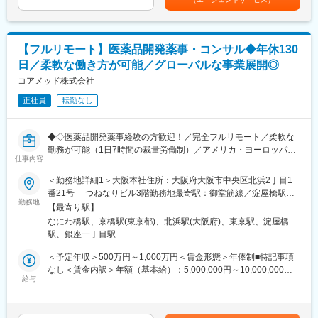
・安定性試験に関する資料の評価・助言
当を含めた表記です。
行
・治験薬概要書・PMDA相談資料・申請資料（CTD-MODULE3）
●PSG解析AI／解析クラウド導入支援
などの作成およびその助言
・マーケティング計画に基づく導入提案（問い合わせ対応中心）
・外国製造業者認定、原薬等登録等
・テストデータでの精度検証・チューニング、顧客QA
【フルリモート】医薬品開発薬事・コンサル◆年休130
・クロージング、契約書締結、請求管理
日／柔軟な働き方が可能／グローバルな事業展開◎
※クライアントは欧米製薬会社または外資系製薬会社がほとんどで
●マネージャー候補として
す。
コアメッド株式会社
・進行状況・品質のレビュー、プロセスの標準化
※プロジェクトは一人で行うのではなく、現社員と共に分担し業務
・取締役と連携した案件全体の進捗・優先順位設計
正社員
転勤なし
にあたっていただきます。
変更の範囲：会社の定める業務
■教育体制：
◆◇医薬品開発薬事経験の方歓迎！／完全フルリモート／柔軟な
通常医薬品メーカー出身が会員である関西医薬協会に、当社は会
勤務が可能（1日7時間の裁量労働制）／アメリカ・ヨーロッパ企
員として登録しています。業界関連のセミナーにも参加すること
仕事内容
業と事業展開／医薬品の薬事戦略・開発戦略のコンサルティング
ができ、メーカーと同じレベルの業界知識とマーケット感をアッ
会社◆◇
＜勤務地詳細1＞大阪本社住所：大阪府大阪市中央区北浜2丁目1
プデートできる環境です。
番21号 つねなりビル3階勤務地最寄駅：御堂筋線／淀屋橋駅受
■業務内容：
勤務地
動喫煙対策：屋内全面禁煙＜勤務地詳細2＞東京支社住所：東京都
■働き方：
【最寄り駅】
医薬品開発における薬事戦略の立案・評価・助言を中心としたコ
千代田区丸の内1-11-1 パシフィックセンチュリープレイス丸の内
◎完全在宅勤務のため、拠点（東京・大阪）の近くにお住まいで
なにわ橋駅、京橋駅(東京都)、北浜駅(大阪府)、東京駅、淀屋橋
ンサルティング業務をお任せします。承認取得に向けた最適な戦
13階 受動喫煙対策：屋内全面禁煙変更の範囲：無
なくてもご就業いただけます。
駅、銀座一丁目駅
略を設計する上流ポジションです。
◎お昼休みの時間帯も自由なので、例えばお子様がおられる方の
＜予定年収＞500万円～1,000万円＜賃金形態＞年俸制■特記事項
場合、お子様の通院やご都合に合わせて業務時間を調整できま
・クライアントの基本戦略を踏まえた薬事戦略の立案
なし＜賃金内訳＞年額（基本給）：5,000,000円～10,000,000円
す。
・日米欧（MHLW／PMDA・FDA・EMA）を横断したグローバル
給与
＜月額＞416,666円～833,333円（12分割）＜昇給有無＞有＜残業
（自分の業務が終わるよう業務管理を行う必要はありますが、裁
薬事戦略の企画
手当＞無＜給与補足＞※前職でのご経験・年収を考慮の上決定致し
量の大きい働き方ができます）
・各種試験成績・申請資料の評価・分析
ます。■年収構成：年俸制となります。賃金はあくまでも目安の金
※現在、関東関西のほか、九州、中部、東北、海外在住の方もいま
・三極規制当局との事前相談を含むリエゾン業務および規制動向