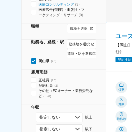
医療コンサルティング
(
3
)
医療広告代理店・出版社・マ
ーケティング・リサーチ
(
0
)
職種
職種を選択
ユー
勤務地、路線・駅
勤務地を選択
【岡山】
◎》
路線・駅を選択
契約社員
岡山県
(
26
)
雇用形態
正社員
(
25
)
契約社員
(
2
)
仕事
その他（FCオーナー・業務委託な
ど）
(
0
)
対象
年収
指定しない
以上
勤務地
指定しない
以下