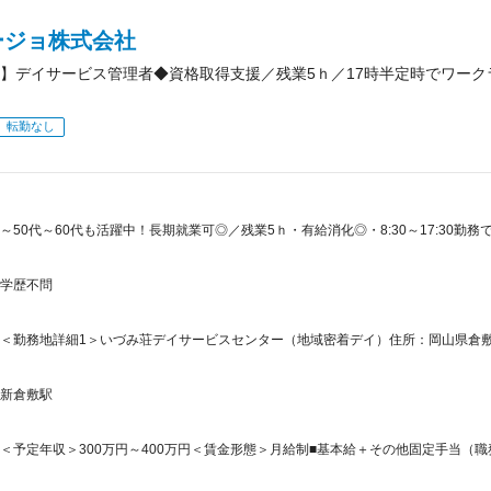
ージョ株式会社
】デイサービス管理者◆資格取得支援／残業5ｈ／17時半定時でワー
転勤なし
～50代～60代も活躍中！長期就業可◎／残業5ｈ・有給消化◎・8:30～17:30
学歴不問
＜勤務地詳細1＞いづみ荘デイサービスセンター（地域密着デイ）住所：岡山県倉敷市玉島
新倉敷駅
＜予定年収＞300万円～400万円＜賃金形態＞月給制■基本給＋その他固定手当（職