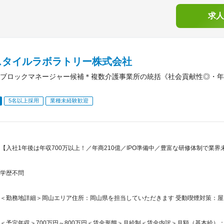
求人
スタイルラボラトリー株式会社
ブロックマネージャー候補＊複数介護事業所の統括《社会貢献性◎・年収
5名以上採用
業種未経験歓迎
【入社1年後は年収700万以上！／年商210億／IPO準備中／豊富な研修体制で業
学歴不問
＜勤務地詳細＞岡山エリア住所：岡山県を担当していただきます 受動喫煙対策：
＜予定年収＞700万円～800万円＜賃金形態＞月給制＜賃金内訳＞月額（基本給）：331,0