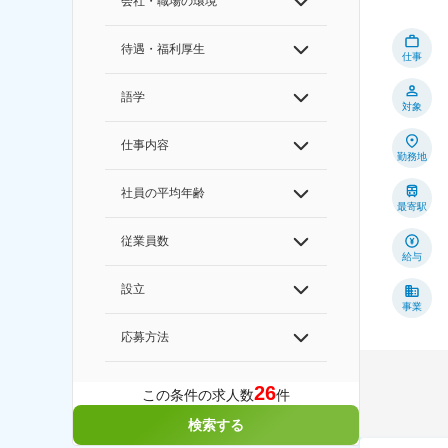
会社・職場の環境
待遇・福利厚生
仕事
語学
対象
仕事内容
勤務地
社員の平均年齢
最寄駅
従業員数
給与
設立
事業
応募方法
26
この条件の求人数
件
検索する