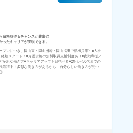
ら資格取得＆チャンスが豊富◎
合ったキャリアが実現できる。
ープンにつき、岡山東・岡山洲崎・岡山福田で積極採用》■入社
未経験スタート！■介護資格の無料取得支援制度あり■夜勤専従／
ど多彩な働き方■キャリアアップも目指せる■20代～50代までの
代活躍中！多彩な働き方があるから、自分らしい働き方が見つ
◎