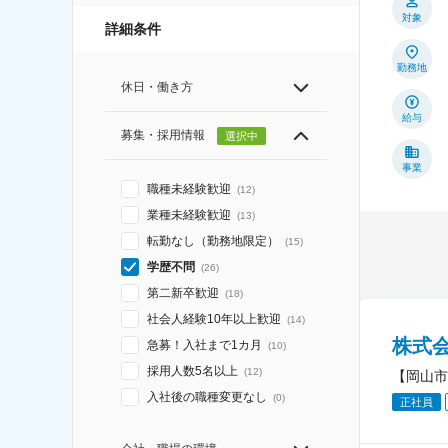
対象
詳細条件
勤務地
休日・働き方
給与
募集・採用情報
選択中
事業
職種未経験歓迎
(
12
)
業種未経験歓迎
(
13
)
転勤なし（勤務地限定）
(
15
)
学歴不問
(
26
)
第二新卒歓迎
(
18
)
社会人経験10年以上歓迎
(
14
)
株式
急募！入社まで1カ月
(
10
)
採用人数5名以上
(
12
)
【岡山市
入社後の職種変更なし
(
0
)
正社員