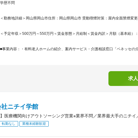
学歴不問
＜勤務地詳細＞岡山県岡山市住所：岡山県岡山市 受動喫煙対策：屋内全面禁煙変
＜予定年収＞500万円～550万円＜賃金形態＞月給制＜賃金内訳＞月額（基本給）：261,0
■事業内容：・有料老人ホームの紹介、案内サービス・介護相談窓口「ベネッセの介護
求人
会社ニチイ学館
】医療機関向けアウトソーシング営業※業界不問／業界最大手のニチイ／
転勤なし
業種未経験歓迎