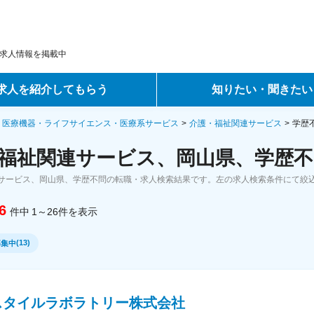
求人情報を掲載中
求人を紹介してもらう
知りたい・聞きたい
ントサービス
転職ノウハウ
・医療機器・ライフサイエンス・医療系サービス
介護・福祉関連サービス
学歴
福祉関連サービス、岡山県、学歴不
サービス
データで見る転職
サービス、岡山県、学歴不問の転職・求人検索結果です。左の求人検索条件にて絞
ーエージェントサービス
コラム・インタビュー
6
件中
1～26
件
を表示
転職Q&A
(
13
)
募集中
スタイルラボラトリー株式会社