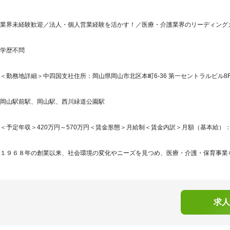
業界未経験歓迎／法人・個人営業経験を活かす！／医療・介護業界のリーディングカ
学歴不問
＜勤務地詳細＞中四国支社住所：岡山県岡山市北区本町6-36 第一セントラルビル8F
岡山駅前駅、岡山駅、西川緑道公園駅
＜予定年収＞420万円～570万円＜賃金形態＞月給制＜賃金内訳＞月額（基本給）：132,0
１９６８年の創業以来、社会環境の変化やニーズを見つめ、医療・介護・保育事業を
求人