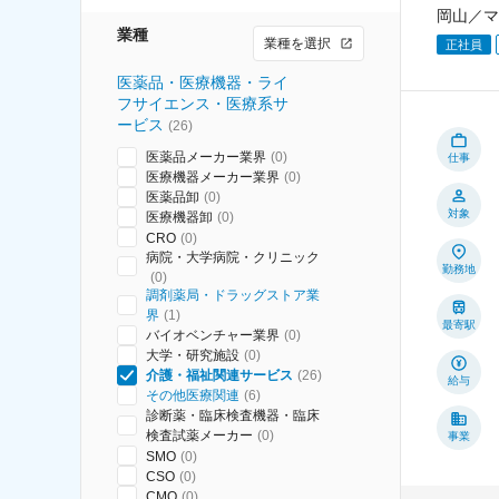
岡山／マ
業種
業種を選択
正社員
医薬品・医療機器・ライ
フサイエンス・医療系サ
ービス
(
26
)
医薬品メーカー業界
(
0
)
仕事
医療機器メーカー業界
(
0
)
医薬品卸
(
0
)
対象
医療機器卸
(
0
)
CRO
(
0
)
病院・大学病院・クリニック
勤務地
(
0
)
調剤薬局・ドラッグストア業
界
(
1
)
最寄駅
バイオベンチャー業界
(
0
)
大学・研究施設
(
0
)
介護・福祉関連サービス
(
26
)
給与
その他医療関連
(
6
)
診断薬・臨床検査機器・臨床
検査試薬メーカー
(
0
)
事業
SMO
(
0
)
CSO
(
0
)
CMO
(
0
)