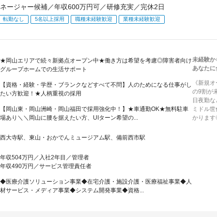
ネージャー候補／年収600万円可／研修充実／完休2日
転勤なし
5名以上採用
職種未経験歓迎
業種未経験歓迎
未経験か
★岡山エリアで続々新拠点オープン中★働き方は希望を考慮◎障害者向け
あなたに
グループホームでの生活サポート
《新規オ
【資格・経験・学歴・ブランクなどすべて不問】人のためになる仕事がし
の9割が
たい方歓迎！★人柄重視の採用
日夜勤な
【岡山東・岡山洲崎・岡山福田で採用強化中！】★車通勤OK★無料駐車
ミドル世
場あり＼＼岡山に腰を据えたい方、UIターン希望の...
かります
西大寺駅、東山・おかでんミュージアム駅、備前西市駅
年収504万円／入社2年目／管理者
年収490万円／サービス管理責任者
◆医療介護ソリューション事業◆在宅介護・施設介護・医療福祉事業◆人
材サービス・メディア事業◆システム開発事業◆資格...