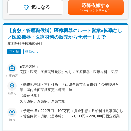
を施設から、町全体へ日本中へとつなげ、拡げてまいります。
り、選考を通じて上下する可能性があります。月給(月額)は固定手
応募依頼する
気になる
当を含めた表記です。
（エージェントサービス）
■当社の求める人物像：
・日々の仕事にやりがいを感じ、前向きな方
・ノーマライゼーションの考え方に共感できる方
・実行する努力ができる方
【倉敷／管理職候補】医療機器のルート営業※転勤なし
・自らのステップアップ、キャリアアップに前向きに取り組める
／医療機器・医療材料の販売からサポートまで
方
赤木医科器械株式会社
正社員
転勤なし
■業務内容：
病院・医院・医療関連施設に対して医療機器・医療材料・医療設
仕事内容
備の販売とサポート(ルート営業)を行なっていただきます。主な業
務内容は以下になります。
＜勤務地詳細＞本社住所：岡山県倉敷市五日市63-4 受動喫煙対
・商品のPR営業業務
策：屋内全面禁煙変更の範囲：無
・医療現場への納品業務
勤務地
【最寄り駅】
・手術室等、臨床現場での症例物品や機械の打合せ
久々原駅、倉敷駅、倉敷市駅
・医療機器の修理対応
※担当エリアは岡山県内（倉敷市内中心、社用車使用あり）となり
＜予定年収＞320万円～400万円＜賃金形態＞月給制補足事項なし
ます。
＜賃金内訳＞月額（基本給）：160,000円～220,000円固定残業手
変更の範囲：会社の定める業務
給与
当/月：50,000円～70,000円（固定残業時間45時間0分/月）超過し
■業務の特徴：適性に応じていずれかの部門での配属となります。
た時間外労働の残業手当は追加支給＜月給＞210,000円～290,000
メディカル営業部…主に倉敷市内の病院向けのルート配送営業と