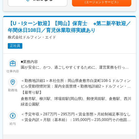
（エージェントサービス）
む）賃金はあくまでも目安の金額であり、選考を通じて上下する
■当社の求める人物像：
可能性があります。月給(月額)は固定手当を含めた表記です。
・日々の仕事にやりがいを感じ、前向きな方
・ノーマライゼーションの考え方に共感できる方
【U・Iターン歓迎】【岡山】保育士 ※第二新卒歓迎／
・実行する努力ができる方
年間休日108日／育児休業取得実績あり
・自らのステップアップ、キャリアアップに前向きに取り組める
方
株式会社ドルフィン・エイド
正社員
■業務内容
園が安全に、かつ、過ごしやすくするために、運営業務を行って
仕事内容
頂きます。
・給与額や経費などの管理
＜勤務地詳細1＞本社住所：岡山県倉敷市白楽町108-1 ドルフィン
・園内の設備の安全確認
ビル受動喫煙対策：屋内全面禁煙＜勤務地詳細2＞ドルフィン・メ
・毎日の給食の検食
勤務地
イトこども園 中山下住所：岡山県岡山市北区中山下1-6-5 受動喫
【最寄り駅】
・保護者からのクレーム対応や相談
煙対策：屋内全面禁煙
倉敷市駅、柳川駅、球場前駅(岡山県)、郵便局前駅、倉敷駅、西川
・保育士の面接 など
緑道公園駅
■当社が目指す未来：
＜予定年収＞287万円～295万円＜賃金形態＞月給制補足事項なし
「皆に優しく、共に楽しく」といった基本理念のもと、幼児から
＜賃金内訳＞月額（基本給）：195,000円～235,000円その他固定
障がい者、そして高齢者まで、お互いに優しく心の底から楽しく
給与
手当/月：10,000円＜月給＞205,000円～245,000円＜昇給有無＞
生きていくことができる「ふつうの暮らし」へ、ノーマライゼー
有＜残業手当＞有＜給与補足＞■昇給：過去実績500円～■賞与：
ションの考え方を当社から実践し、努力いたします。当社の実践
年2回（過去実績2.4ヶ月分）賃金はあくまでも目安の金額であ