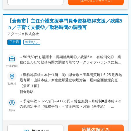
（エージェントサービス）
昼食補助（200円でお弁当支給）がございます。
■就業環境：
サンヨー薬局グループは、『患者様第一』の基本精神で対応して
■仕事の魅力：
おります。患者様やご家族様の立場に立って考え行動する。その
小規模な施設のため、各入居者様とじっくり関わることが出来、
【倉敷市】主任介護支援専門員◆資格取得支援／残業5
為には時間に余裕をもって仕事をすること。各店、余裕も持って
やりたい介護が実践できます。
人員配置をしており、体調不良等で急な欠員が出た場合でも業務
ｈ／子育て支援◎／勤務時間の調整可
マネジメントや運営にも関わりたい方、ステップアップを目指し
が行える様に配置しています。また、リフレッシュの為の長期休
アダージョ株式会社
たい方にも最適なお仕事です。
暇なども取りやすい環境です。
正社員
転勤なし
変更の範囲：会社の定める業務
変更の範囲：会社の定める業務
～50代60代も活躍中！長期就業可◎／残業5ｈ・有給消化◎・業
務に合わせて勤務時間の調整可能でワークライフバランスに魅力
仕事内容
／昼食補助あり～
■担当業務詳細：
＜勤務地詳細＞本社住所：岡山県倉敷市玉島阿賀崎1-6-25 勤務地
サービス付き高齢者向け住宅（22床）およびデイサービスセンタ
最寄駅：山陽本線／新倉敷駅受動喫煙対策：屋内全面禁煙変更の
ーを併設したケアプランセンターにおいて、介護支援専門員業務
勤務地
範囲：無
【最寄り駅】
全般および事業運営に関する取り組みを担当していただきます。
新倉敷駅
現在のケアマネジャーが定年を迎えるため、後任としての採用で
す。引き継ぎ期間を設け、安心して業務を習得できる体制を整え
＜予定年収＞322万円～417万円＜賃金形態＞月給制■基本給＋そ
ています。
の他固定手当（職務手当）＜賃金内訳＞月額（基本給）：
給与
173,500円～221,500円その他固定手当/月：41,500円～56,500円
■具体的には：
＜月給＞215,000円～278,000円＜昇給有無＞有＜残業手当＞有＜
・利用者様のケアプラン作成、居宅訪問
給与補足＞※年収は年齢・知識・経験を考慮の上、当社規定に基づ
・ご本人・ご家族・医療機関・介護サービス事業所との連絡調整
き決定します。■その他：土日祝手当、正月手当あり■昇給：昨年
応募依頼する
・介護保険制度に基づく給付管理、介護認定調査、各種書類作成