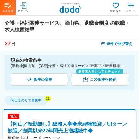
会員登録
ログイン
気になる
メニュー
介護・福祉関連サービス、岡山県、退職金制度
の転職・
求人検索結果
27
条件で並び替え
件
現在の検索条件
[勤務地]岡山県 [業種]介護・福祉関連サービス-医薬品・医療機器・ライフサイエンス・医療系サービス [詳細条件](待遇・福利厚生)退職金制度
新着求人をいつでもチェック
条件の変更
この条件を保存
岡山県
のみで募集中
NEW
【岡山／転勤無し】総務人事◆未経験歓迎／UIターン
歓迎／創業以来22年間売上増継続中◆
株式会社はれコーポレーション