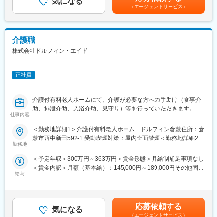
気になる
実績1,200円/月～■賞与：年2回（昨年実績3カ月分）賃金はあくま
（エージェントサービス）
等申請業務
でも目安の金額であり、選考を通じて上下する可能性がありま
・併設の有料老人ホーム・デイサービスとの連携によるケア支援
す。月給(月額)は固定手当を含めた表記です。
・新加算取得に向けた検討、現場への落とし込み など
介護職
■入社後教育体制：
株式会社ドルフィン・エイド
入社後は現任者がマンツーマンで指導いたします。
介護関連資格の取得費用を一部会社で負担しています。講習を受
ける時間も勤務時間として扱われます。
正社員
■働き方：
8:30～17:30勤務ですが、業務に合わせて出勤時間の調整なども可
介護付有料老人ホームにて、介護が必要な方への手助け（食事介
能です。
助、排泄介助、入浴介助、見守り）等を行っていただきます。
月平均残業時間は5時間です。
仕事内容
子育て世帯のスタッフも多く活躍しており、スタッフの有給消化
■当社が目指す未来：
＜勤務地詳細1＞介護付有料老人ホーム ドルフィン倉敷住所：倉
率は9割以上となっており、取得しやすい環境です。
「皆に優しく、共に楽しく」といった基本理念のもと、幼児から
敷市西中新田592-1 受動喫煙対策：屋内全面禁煙＜勤務地詳細2＞
60代以降も嘱託社員やアルバイト就業など雇用形態を見直し就業
障がい者、そして高齢者まで、お互いに優しく心の底から楽しく
勤務地
介護付有料老人ホーム ドルフィン玉島住所：倉敷市玉島爪崎
が可能です。
生きていくことができる「ふつうの暮らし」へ、ノーマライゼー
987-1 受動喫煙対策：屋内全面禁煙＜勤務地詳細3＞介護付有料老
昼食補助（200円でお弁当支給）がございます。
＜予定年収＞300万円～363万円＜賃金形態＞月給制補足事項なし
ションの考え方を当社から実践し、努力いたします。当社の実践
人ホーム ドルフィン拓海住所：笠岡市拓海町182 受動喫煙対
＜賃金内訳＞月額（基本給）：145,000円～189,000円その他固定
を施設から、町全体へ日本中へとつなげ、拡げてまいります。
策：屋内全面禁煙
■仕事の魅力：
給与
手当/月：71,000円～710,000円＜月給＞216,000円～899,000円＜
小規模な施設のため、各入居者様とじっくり関わることが出来、
昇給有無＞有＜残業手当＞有＜給与補足＞■昇給：過去実績500円
■当社の求める人物像：
やりたい介護が実践できます。
～■賞与：年2回（過去実績2.4ヶ月分）■夜勤手当：5000円/回
・日々の仕事にやりがいを感じ、前向きな方
情報発信や改善活動など、新しいことにもチャレンジしたい方に
（月４回分固定手当に含む）■処遇改善手当：38000円/月 入社
・ノーマライゼーションの考え方に共感できる方
応募依頼する
は最適なお仕事です。
気になる
２ヶ月後より支給（月途中入社は初回日割り計算）記載金額は選
・実行する努力ができる方
（エージェントサービス）