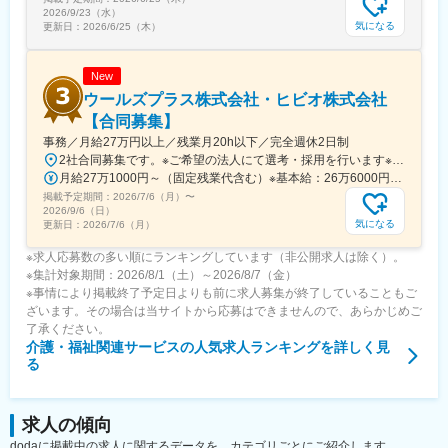
2026/9/23（水）
気になる
更新日：
2026/6/25（木）
New
ウールズプラス株式会社・ヒビオ株式会社
【合同募集】
事務／月給27万円以上／残業月20h以下／完全週休2日制
2社合同募集です。※ご希望の法人にて選考・採用を行います※配属先については、入社された法人内でご希望を考慮の上決定します大阪府大阪市北区西天満2-10-2 幸田ビル5階※ウールズプラス株式会社、ヒビオ株式会社ともに上記住所での勤務となります※オフィス内禁煙＜各社共通＞
月給27万1000円～（固定残業代含む）※基本給：26万6000円～※固定残業代は、時間外労働の有無に関わらず月2.45時間分を、一律5000円支給※上記を超える時間外労働分は追加で支給＜各社共通＞
掲載予定期間：
2026/7/6（月）
〜
2026/9/6（日）
気になる
更新日：
2026/7/6（月）
※求人応募数の多い順にランキングしています（非公開求人は除く）。
※集計対象期間：2026/8/1（土）～2026/8/7（金）
※事情により掲載終了予定日よりも前に求人募集が終了していることもご
ざいます。その場合は当サイトから応募はできませんので、あらかじめご
了承ください。
介護・福祉関連サービス
の人気求人ランキングを詳しく見
る
求人の傾向
dodaに掲載中の求人に関するデータを、カテゴリごとにご紹介します。