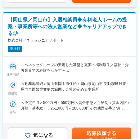
性があります。月給(月額)は固定手当を含めた表記です。
ていずれかのエリアを担当していただきます
・出張：基本なし
【岡山県／岡山市】入居相談員◆有料老人ホームの提
■ご入社後の流れ
案・事業所等への法人営業など◆キャリアアップでき
・ご入社後は製品理解の為、工場での現場研修や配送といった当
る◎
社の理解を深めていただきます。その後、営業部にてOJTを中心
に業務を覚えていっていただきます。その後、既存のお客様のル
株式会社ベネッセシニアサポート
ート営業を中心にご担当いただきます。将来的には、新規の営業
正社員
活動ができるようになっていただけるように教育いたします。
■組織構成
～ベネッセグループの安定した基盤と充実の福利厚生／福祉・介
営業部:3名（40代が中心）
護業界での経験を活かす～
食品営業や店舗運営、小売店など幅広い業界の方がご活躍中で
仕事内容
す。
■部門の役割
＜勤務地詳細＞岡山県岡山市住所：岡山県岡山市 受動喫煙対策：
当社のお客様相談室では、「有料老人ホーム紹介事業」を展開し
■当社について
屋内全面禁煙変更の範囲：会社の定める事業所
ております。施設選びでお困りのお客様へ、ニーズを確認し、お
勤務地
医療・福祉またはホテルなどのリネン類のリースやクリーニング
一人お一人に合わせたホームをご提案、ご入居にまつわる手続き
および各種販売を手がける「リネンサプライ事業部」と、介護支
＜予定年収＞500万円～550万円＜賃金形態＞月給制＜賃金内訳＞
まで行っております。
援サービスを手がける「エコール事業部」からなり、お客様の安
月額（基本給）：261,000円～288,000円その他固定手当/月：
心・快適な生活を追求するライフサポート企業です。
給与
20,000円固定残業手当/月：73,194円～80,238円（固定残業時間
■部門の業務
中でも「エコール」ブランドで推進する福祉用具・介護用品・健
35時間0分/月）超過した時間外労働の残業手当は追加支給＜月給
病院のソーシャルワーカーや、地域包括支援センター・居宅介護
康器具などのレンタル・販売事業は当社業績の柱の一つで、500
＞354,194円～388,238円（一律手当を含む）＜昇給有無＞有＜残
支援事業所のケアマネジャーからご相談・ご紹介をいただき、有
名以上が携わっています。超高齢社会を迎えた今、シルバービジ
業手当＞有＜給与補足＞■その他固定手当：地域基礎給として■賞
料老人ホームへの入居検討者様やご家族様の入居相談を担当して
応募依頼する
ネス市場は2025年、100兆円を超える市場へ成長します。
気になる
与年2回・昇給年1回（評価により）※別途特別賞与あり：賞与支
おります。
（エージェントサービス）