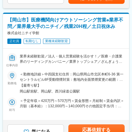
また、今後は当社の介護福祉事業をコアに据え、グループネット
給対象期間（6カ月）の残業時間が270時間以下の場合年間0.5カ
ワークと「介護の知識と経験」を活かした在宅における暮らしを
月加算支給 ※役割職責手当該当者は対象外■公休日出勤の場合別
■募集ポジション業務
サポートする生活支援サービス「エンタリビングサポート」を拡
途支給あり賃金はあくまでも目安の金額であり、選考を通じて上
・有料老人ホームへの入居検討者様やご家族様との入居相談業務
大し、地域社会をより多角的に支えるビジネスを構築します。
下する可能性があります。月給(月額)は固定手当を含めた表記で
【岡山市】医療機関向けアウトソーシング営業※業界不
有料老人ホームへ入居を検討されている方やご家族から、ホーム
す。
に対するご希望をお伺いし、ご希望に合った有料老人ホームのご
問／業界最大手のニチイ／残業20H程／土日祝休み
変更の範囲：会社の定める業務
提案（ベネッセのホームだけでなく他社のホームもご紹介しま
株式会社ニチイ学館
す）とご見学時の同行、ご入居に向けたホームや病院との調整業
務など、一連の入居相談業務を担っていただきます。
正社員
転勤なし
業種未経験歓迎
・病院、地域包括支援センター、居宅介護支援事業所への法人営
業界未経験歓迎／法人・個人営業経験を活かす！／医療・介護業
業
界のリーディングカンパニー／業界トップシェア／ざんぎょう
入居検討者様のご相談・ご紹介をいただくため、病院や地域包括
仕事内容
20H程／土日祝休み・年間休日120日／フレックスタイム制
支援センター、居宅介護支援事業所を定期的に訪問し、ソーシャ
■はじめに：
ルワーカーやケアマネジャーの皆様へ当社のサービスのご案内
＜勤務地詳細＞中四国支社住所：岡山県岡山市北区本町6-36 第一
当社にて中四国エリアにおける営業戦略の立案から実行、大型案
と、入居検討者様のヒアリングなどを行います。
セントラルビル8F受動喫煙対策：敷地内全面禁煙変更の範囲：会
件の交渉まで担うポジションです。
勤務地
社の定める事業所
【最寄り駅】
単なる営業活動に留まらず、エリア全体の売上・収益最大化に向
■受け入れ体制
岡山駅前駅、岡山駅、西川緑道公園駅
けた戦略推進をお任せします。
入社後、新宿本社もしくはオンラインにて研修（1週間程度）がご
ざいます。
＜予定年収＞420万円～570万円＜賃金形態＞月給制＜賃金内訳＞
■職務内容：
月額（基本給）：132,000円～140,000円その他固定手当/月：
（1） 営業戦略の立案・推進：
■環境
給与
95,234円～180,802円固定残業手当/月：58,366円～82,398円（固
・市場動向・競合分析をもとにした営業戦略の策定
困った事やわからない事があればすぐに、気軽に相談できる環境
定残業時間30時間0分/月）超過した時間外労働の残業手当は追加
・新規獲得／既存顧客維持／価格戦略の設計
です。アポイントが取れなくて困ったときは、先輩や上司がトー
支給＜月給＞285,600円～403,200円（一律手当を含む）＜昇給有
・戦略実行に向けた体制構築および進捗管理
クのコツなどを教えてくれます。
無＞有＜残業手当＞有＜給与補足＞■賞与：年2回■昇給あり賃金
応募依頼する
気になる