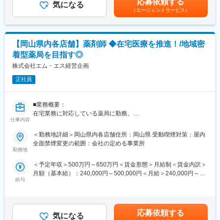
応募依頼する
・スタッフの管理サポート。職員の勤怠管理・シフト調整・教
気になる
回（昨年実績3カ月分）賃金はあくまでも目安の金額であり、選考
■同社について：
（エージェントサービス）
育・評価などのマネジメント。
を通じて上下する可能性があります。月給(月額)は固定手当を含め
同社は現在医療関連事業、介護事業・ヘルスケア事業、保育事業
・サービス品質の維持・向上、利用者・家族との調整
た表記です。
という社会貢献性の高い事業を展開しています。
・必要に応じて現場のフォローなど
各分野で実績を残し、信頼され、価値あるサービスを提供してき
ました介護事業においては全国約1,800ヵ所で、在宅系介護サービ
【岡山県内各店舗】薬剤師 ◆在宅医療を推進！/地域密
■施設情報：
スから施設介護サービスまで”トータル介護サービス”を実現してい
着型薬局を目指す◎
・いづみ荘 デイサービスセンター／地域密着型デイサービス（ス
ます。
タッフ約10名）有料老人ホームからの利用者が主です。介護度が
株式会社エム・エス経営企画
重い方もおられます。
変更の範囲：会社の定める業務
正社員
・dueいづみ荘デイサービスセンター／通常規模型通所介護（ス
タッフ約10名）外部からの利用者が主です。脳トレやレクリエー
ションなどを実施しています。現場リーダーがいるので連携しな
■業務概要：
がらやっていただきます。
在宅業務に対応している薬局に勤務。
仕事内容
在宅医療を受けている患者の自宅または施設などに出向いて薬剤
■入社後教育体制：
の提供や服薬指導、薬剤の管理するほか、バイタルチェックや部
＜勤務地詳細＞岡山県内各店舗住所：岡山県 受動喫煙対策：屋内
入社後、現場業務から段階的に実務を通して勉強いただけます。
屋の様子を観察することで健康状態の観察も行って頂きます。ま
全面禁煙変更の範囲：会社の定める事業所
介護関連資格の取得費用を一部会社で負担しています。講習を受
た、在宅宅患者の状態について、医師やケアマネージャーなどへ
勤務地
ける時間も勤務時間として扱われます。
も情報提供し連携をとっていきます。
＜予定年収＞500万円～650万円＜賃金形態＞月給制＜賃金内訳＞
・新規の在宅施設、在宅を行っている医師の開拓。訪問医療を行
■働き方：
月額（基本給）：240,000円～500,000円＜月給＞240,000円～
っている医師や施設への訪問により、通院が困難な患者へ在宅薬
8:30～17:30勤務、月平均残業時間は5時間。
給与
500,000円＜昇給有無＞有＜残業手当＞有賃金はあくまでも目安
剤師との連携を提案し新たな顧客を開拓していただきます。
子育て世帯のスタッフも多く活躍しており、スタッフの有給消化
の金額であり、選考を通じて上下する可能性があります。月給(月
・在宅業務の指導、研修
率は9割以上となっており、取得しやすい環境です。
額)は固定手当を含めた表記です。
ベテランの方で経験豊富な薬剤師さんについては、新人研修など
60代以降も嘱託社員やアルバイト就業など雇用形態を見直し就業
もお願いします。
応募依頼する
が可能です。
気になる