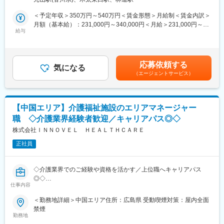
・献立に関するお悩み
煙
入社後、現場業務から段階的に実務を通して勉強いただけます。
・栄養観点のお悩み
＜予定年収＞350万円～540万円＜賃金形態＞月給制＜賃金内訳＞
介護関連資格の取得費用を一部会社で負担しています。講習を受
・給食、食事のご要望
月額（基本給）：231,000円～340,000円＜月給＞231,000円～
ける時間も勤務時間として扱われます。
・厨房内スタッフの育成
給与
340,000円＜昇給有無＞有＜残業手当＞有＜給与補足＞※入社時基
※担当エリア：香川県全域をエリア別で担当いただく予定です。
本給は経験やスキルを面接で評価し社内等級制度に基づいて決定■
■働き方：
賞与：年2回（6月・12月）※過去実績：2ヵ月分程度■報奨金：年2
子育て世帯のスタッフも多く活躍しており、スタッフの有給消化
■課題例：
回（6月・12月）※半期ごとの会社利益を原資に個人業績に応じて
率は9割以上となっており、取得しやすい環境です。
応募依頼する
◎人員不足で、調理が追い付かない状態になっている
気になる
配分※募集職種・等級における報奨金額平均34.5万円（2023年
60代以降も嘱託社員やアルバイト就業など雇用形態を見直し就業
（エージェントサービス）
→厨房視察により、業務工程やスタッフのシフトを改めて確認
度）■昇給：年1回（4月）賃金はあくまでも目安の金額であり、
が可能です。昼食補助（200円でお弁当支給）がございます。
し、調整できる部分がないかなどのアドバイスを実施
選考を通じて上下する可能性があります。月給(月額)は固定手当を
「コスト削減提案」
含めた表記です。
■仕事の魅力：
→必要に応じて厨房内での指導や、育成のお手伝い。緊急支援と
小規模な施設のため、各入居者様とじっくり関わることが出来、
【中国エリア】介護福祉施設のエリアマネージャー
して、厨房業務のためシフトイン。
やりたい介護が実践できます。マネジメントや運営にも関わりた
職 ◇介護業界経験者歓迎／キャリアパス◎◇
◎食材のコストを削減したい
い方、ステップアップを目指したい方にも最適なお仕事です。
→フードロスが起こっていることはないか、発注量は適正なのか
株式会社ＩＮＮＯＶＥＬ ＨＥＡＬＴＨＣＡＲＥ
どうかをヒアリングし、現実に即した改善を提案、実施。
変更の範囲：会社の定める業務
正社員
◎食事の残飯が多い
→施設さまとの給食会議により、課題を回収し、関連部署へ報
告、改善提案
◇介護業界でのご経験や資格を活かす／上位職へキャリアパス
◎◇
その他、業務改善提案・衛生管理指導・新規立ち上げに伴うサポ
仕事内容
ート業務・営業同行などアドバイザー（栄養士）の観点で、様々
介護・医療・障がい福祉事業を展開する当社にて、エリアマネー
＜勤務地詳細＞中国エリア住所：広島県 受動喫煙対策：屋内全面
なサポート業務をお任せします。
ジャーとして5か所程度の複数事業所の統括マネジメントをお任せ
禁煙
いたします。
勤務地
■業務の特徴：