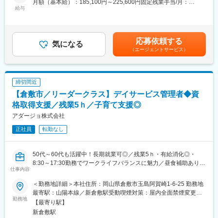
月額（基本給）：185,100円～225,600円固定残業手当/月：
・東北から九州まで全国87か所の事業所。
給与
35,000円（固定残業時間24時間0分/月～21時間0分/月）超過した
・景気に左右されないストックビジネスで創業以来22年間売上増
採用後は一定期間研修を受け、新規顧客の開拓営業と既存顧客の
時間外労働の残業手当は追加支給＜月給＞220,100円～260,600円
を継続中
ルート営業を担当して頂きます。主な取り扱い商品は、寝具類/衣
（一律手当を含む）＜昇給有無＞有＜残業手当＞有＜給与補足＞■
・売り上げ105億円／社員数約1,100名
類/リネン類を中心としたリース商品と、医療機器/福祉用具/紙お
昇給：年1回(4月)■賞与：年2回(7月、12月／昨年実績3.5ヶ月分)
応募依頼する
むつ等の販売用商品です。入社当初は先輩との同行で業務を覚え
気になる
賃金はあくまでも目安の金額であり、選考を通じて上下する可能
＜勤務場所について＞
（エージェントサービス）
て頂き、それ以降はこれまでのご経験を活かしてご活躍頂きたい
性があります。月給(月額)は固定手当を含めた表記です。
本社は岡山のランドマークである岡山シンフォニービルの9階。
です。
シンフォニービルをぐるりと囲む大きな窓からは、岡山のまちを
☆提案書や見積書等の作成をするので、当該対応できる程度の
一望でき、開放的な気分で働けます。
Excel及びWordスキルが必要です。
締切間近
【倉敷市／リーダークラス】デイサービス管理者◆資
【働く環境】
変更の範囲：会社の定める業務
介護業界や医療業界をお客様とする特性上、社内メンバーも真面
格取得支援／残業5ｈ／子育て支援◎
目で柔らかく優しい印象の方々が多い職場です。
アダージョ株式会社
正社員
転勤なし
【やりがい】
日々の業務でお客様に『ありがとう』といわれる仕事で、感謝の
気持ちに触れることでモチベーションを上げることが出来ます。
50代～60代も活躍中！長期就業可◎／残業5ｈ・有給消化◎・
・上記については社内の全体的な傾向として記載をしておりま
8:30～17:30勤務でワークライフバランスに魅力／昼食補助あり～
す。
仕事内容
■担当業務詳細：
運営する2拠点のデイサービス（定員18名・20名）の管理者とし
変更の範囲：会社の定める業務
＜勤務地詳細＞本社住所：岡山県倉敷市玉島阿賀崎1-6-25 勤務地
て、事業運営全般および職員のマネジメントをお任せします。
最寄駅：山陽本線／新倉敷駅受動喫煙対策：屋内全面禁煙変更の
小規模ならではの家庭的な雰囲気の中で、利用者様一人ひとりに
勤務地
範囲：会社の定める事業所
【最寄り駅】
寄り添ったサービス提供を目指しています。
新倉敷駅
介護度は比較的軽い方から全介助が必要な方まで幅広く、その方