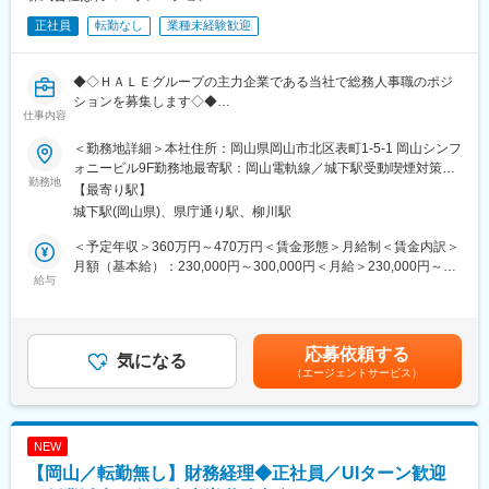
正社員
転勤なし
業種未経験歓迎
◆◇ＨＡＬＥグループの主力企業である当社で総務人事職のポジ
ションを募集します◇◆
仕事内容
◎創業以来22年間売上増継続中
◎景気に左右されないストックビジネス
＜勤務地詳細＞本社住所：岡山県岡山市北区表町1-5-1 岡山シンフ
◎未経験歓迎です。総務人事職としてグループ法人7社を支えるポ
ォニービル9F勤務地最寄駅：岡山電軌線／城下駅受動喫煙対策：
ジションです。
勤務地
屋内喫煙可能場所あり変更の範囲：無
【最寄り駅】
◎経験に合わせて、業務をお任せ
城下駅(岡山県)、県庁通り駅、柳川駅
※未経験の方には、事務処理や新卒中途社員の入社手続き業務など
から始めて頂きます。
＜予定年収＞360万円～470万円＜賃金形態＞月給制＜賃金内訳＞
◎全国87拠点展開！！
月額（基本給）：230,000円～300,000円＜月給＞230,000円～
◎30代社長であり、会社と共に成長いただける方を募集しま
給与
300,000円＜昇給有無＞有＜残業手当＞有＜給与補足＞■昇給：年
す！！
1回■賞与：年2回賃金はあくまでも目安の金額であり、選考を通
じて上下する可能性があります。月給(月額)は固定手当を含めた表
■業務内容：
記です。
応募依頼する
グループ法人7社（社員数1,100名）を管理する総務人事業務全般
気になる
（エージェントサービス）
・人事管理
・給与計算
・各種規定整備
・各種社会保険手続き
NEW
・電話対応、来客対応 等
【岡山／転勤無し】財務経理◆正社員／UIターン歓迎