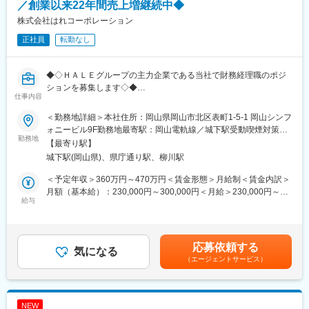
■組織構成：
／創業以来22年間売上増継続中◆
総務人事課7名（男性5名、女性2名）
株式会社はれコーポレーション
正社員
転勤なし
■グループの特徴：
・岡山シンフォニービルが本社です。
・東北から九州まで全国87か所の事業所。
◆◇ＨＡＬＥグループの主力企業である当社で財務経理職のポジ
・景気に左右されないストックビジネスで創業以来22年間売上増
ションを募集します◇◆
を継続中
仕事内容
◎創業以来22年間売上増継続中
・売り上げ105億円／社員数約1,100名
◎景気に左右されないストックビジネス
＜勤務地詳細＞本社住所：岡山県岡山市北区表町1-5-1 岡山シンフ
◎グループ法人7社を支えるポジションです。
＜勤務場所について＞
ォニービル9F勤務地最寄駅：岡山電軌線／城下駅受動喫煙対策：
◎経験に合わせて、業務をお任せ
勤務地
本社は岡山のランドマークである岡山シンフォニービルの9階。
屋内喫煙可能場所あり変更の範囲：無
【最寄り駅】
◎全国87拠点展開！！
シンフォニービルをぐるりと囲む大きな窓からは、岡山のまちを
城下駅(岡山県)、県庁通り駅、柳川駅
◎転勤なし
一望でき、開放的な気分で働けます。
◎30代社長であり、会社と共に成長いただける方を募集しま
日本三大庭園の一つ後楽園内にある岡山城もオフィス内から見え
＜予定年収＞360万円～470万円＜賃金形態＞月給制＜賃金内訳＞
す！！
ます。
月額（基本給）：230,000円～300,000円＜月給＞230,000円～
給与
・シンフォニービル1階にコンビニ、書店あり。
300,000円＜昇給有無＞有＜残業手当＞有＜給与補足＞■昇給：年
■業務内容：
・近くには、商店街・百貨店・銀行・郵便局があり便利です。
1回■賞与：年2回賃金はあくまでも目安の金額であり、選考を通
グループ法人7社（売上100億円）を管理する経理業務全般
じて上下する可能性があります。月給(月額)は固定手当を含めた表
・決算処理、月次決算処理
記です。
応募依頼する
・各種支払管理
気になる
変更の範囲：会社の定める業務
（エージェントサービス）
・財務申告等
・その他経理業務
（※会計ソフトはTKCを使用）
NEW