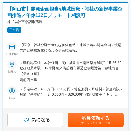
イングマネージャーとしてご活躍いただくことを期待していま
す。
【岡山市】開発企画担当※地域医療・福祉の新規事業企
画推進／年休122日／リモート相談可
■業務の特徴：
・医療機関と年間契約を結ぶ為、契約単価が非常に高くなりま
株式会社富永調剤薬局
す。そのため、数字を追い求めるような営業ではなく、提案から
正社員
アフターフォローまでしっかりと対応し、顧客との関係を構築す
ることが大切な営業スタイルです。
・賞与は目標に対する達成率で決まり、昨年度の賞与平均は4.8ヵ
【医療・福祉分野の新たな価値創造／地域密着の開発企画／現場
月分、加えて成績上位者には決算賞与を支給します。頑張った分
の声と制度変化に応える事業推進職】
はしっかり賞与で還元する仕組みです。
仕事内容
顧客は病院などの医療機関が中心です。大野浦病院が同社のバッ
■業務概要
＜勤務地詳細＞本社住所：岡山県岡山市南区築港緑町1-15-26 2F
クボーンとして存在しているため、同じ医療機関として信頼性も
当社は岡山・倉敷・玉野エリアで調剤薬局と介護事業所を展開
勤務地最寄駅：JR宇野線／備前西市駅受動喫煙対策：敷地内全面
高く非常に動きやすい環境です。
し、地域医療や福祉の課題解決に貢献しています。開発企画室で
勤務地
禁煙変更の範囲：無
【最寄り駅】
は、地域包括ケアや社会保障制度の変化に柔軟に対応し、医療・
■当社について：
備前西市駅
福祉の現場の声をもとに新しいサービスや事業の企画・推進を担
これまで当社では関連医療機関及び介護施設に対する経営支援を
います。社会的意義の高い業務として、地域の「安心」と利便性
＜予定年収＞450万円～650万円＜賃金形態＞月給制＜賃金内訳＞
始め、医療・介護用品の販売、不動産物件の賃貸及び管理を主業
向上の一翼を担います。
月額（基本給）：240,000円～320,000円固定残業手当/月：
務として行なってきました。超高齢者社会をむかえた昨今、医療
給与
120,000円～220,000円（固定残業時間40時間0分/月）超過した時
機関及び介護施設の社会的役割は益々高くなると思われます。そ
■業務詳細
間外労働の残業手当は追加支給＜月給＞360,000円～540,000円
こで同社では、これまで医療機関及び介護施設の経営サポートを
・地域課題や社会ニーズ（医療・福祉分野、制度動向等）の調
（一律手当を含む）＜昇給有無＞有＜残業手当＞有賃金はあくま
通じて培った経験を生かすと同時に、手の届きにくい部分の充実
査・分析
でも目安の金額であり、選考を通じて上下する可能性がありま
化を図り、在宅に於けるご高齢者様の豊かな生活の実現を目指し
応募依頼する
・新規事業や新サービスの企画立案、提案、事業化の推進
気になる
す。月給(月額)は固定手当を含めた表記です。
ます。同社は実績、規模共にこれから始動する会社です。
（エージェントサービス）
・既存サービスの改善提案や標準化・業務効率化の企画実施
・医療・福祉・行政機関との連携体制の構築