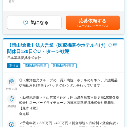
◎ 組織・制度づくりにも関われる環境
給与
300,000円＜昇給有無＞有＜残業手当＞有＜給与補足＞■昇給：年
◎ 全国87拠点展開のスケールメリット
1回■賞与：年2回賃金はあくまでも目安の金額であり、選考を通
◎ 40代前半の社長のもと、スピード感ある意思決定
じて上下する可能性があります。月給(月額)は固定手当を含めた表
記です。
応募依頼する
■業務内容
気になる
（エージェントサービス）
グループ法人7社（社員数：約1,100名）の総務人事業務全般を担
当いただきます。
■業務詳細
【岡山/倉敷】法人営業（医療機関やホテル向け）◇年
（1）人事管理
間休日120日◇U・Iターン歓迎
・入退社手続き、異動管理 等
（2） 給与・勤怠管理
日本基準寝具株式会社
・給与計算、賞与計算
正社員
職種未経験歓迎
業種未経験歓迎
・年末調整対応 等
（3） 各種社会保険手続き
（4） 各種規程整備・管理
◎《東洋観光グループの一員》病院・ホテルのリネン、介護用品
（5） 総務・庶務業務 等
や福祉用具(車椅子/ベッド)のレンタルを行っています
仕事内容
◎週休2日制/産前産後休暇/昇給年1回(4月)/賞与年2回(7月・12月)/
■組織構成
住宅手当・家族手当等福利厚生充実の環境
＜勤務地詳細＞岡山営業所住所：岡山県倉敷市玉島勇崎1038-3 株
総務人事課：6名（男性5名・女性1名）
式会社スーパードライチェーン内日本基準寝具株式会社勤務地最
少数精鋭の組織のため、連携しながら幅広い実務に関わることが
■仕事内容
勤務地
寄駅：外浜（バス停）駅受動喫煙対策：敷地内喫煙可能場所あり
できます。
【最寄り駅】
当社は、広島県・岡山県で、病院や特別養護老人ホームなどの医
変更の範囲：会社の定める事業所
金光駅
療福祉施設や、ホテルなどの宿泊施設に向けて、シーツなどの寝
■グループの特徴：
具類やタオルなどのリネン類のリース・レンタル業務を中心に事
＜予定年収＞330万円～420万円＜賃金形態＞月給制＜賃金内訳＞
・岡山シンフォニービルが本社です。
業展開をしています。