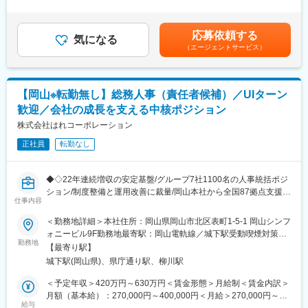
■業務の特徴：適性に応じていずれかの部門での配属となります。
た時間外労働の残業手当は追加支給＜月給＞197,155円～240,713
メディカル営業部…主に倉敷市内の病院向けのルート配送営業と
円（一律手当を含む）＜昇給有無＞有＜残業手当＞有＜給与補足
なります。同社の扱う商品を使用頂いた分の補充をして頂くイメ
＞■昇給：年1回（4月）■賞与：年2回（6月・12月）賃金はあくま
応募依頼する
ージです。飛込み営業等はなく、お得意先と長期的な関係を築い
気になる
でも目安の金額であり、選考を通じて上下する可能性がありま
（エージェントサービス）
ていただきます。
す。月給(月額)は固定手当を含めた表記です。
みらい事業部…病院向けのコンサルティング営業です。医療機関
における課題の一つとして、医療材料と医薬の在庫管理がありま
す。本来の業務ではない物品管理業務から看護職員を開放し、使
【岡山※転勤無し】総務人事（責任者候補）／UIターン
用期限切れ、過剰在庫などを防ぎ、必要な医療材料を必要な時、
歓迎／会社の成長を支える中核ポジション
必要なだけ使える環境を整える業務を同社で代行するべく、物品
管理業務（SPD）の提案を行って頂きます。
株式会社はれコーポレーション
■当社の特徴：
正社員
転勤なし
1958年創業以来、当社は医療機器や福祉用具の専門商社として、
さまざまな商品やサービスの提供を通じて岡山エリアに住まう
人々の健康と福祉を支えております。
◆◇22年連続増収の安定基盤/グループ7社1100名の人事統括ポジ
現場のニーズに応え続けるために、国内外を問わない数多くのメ
ション/制度整備と運用改善に裁量/岡山本社から全国87拠点支援/
ーカーの医療器械や理化学機器、介護用品、健康器機の販売を手
仕事内容
メンバー育成と評価制度改革を牽引◆◇
掛けるだけでなく、
＜勤務地詳細＞本社住所：岡山県岡山市北区表町1-5-1 岡山シンフ
高齢者向け住宅の改修工事や介護保険対応のレンタル事業、ドク
■ミッション◎
ォニービル9F勤務地最寄駅：岡山電軌線／城下駅受動喫煙対策：
ターの開業支援コンサルなども行なっております。
売上300億円を目標に、社員数3,000人を見据えて、グループ7法
勤務地
屋内喫煙可能場所あり変更の範囲：会社の定める事業所
【最寄り駅】
人の総務人事責任者候補として、組織体制の見直し・強化を行っ
城下駅(岡山県)、県庁通り駅、柳川駅
ていただきます。
変更の範囲：会社の定める業務
＜予定年収＞420万円～630万円＜賃金形態＞月給制＜賃金内訳＞
■業務内容
月額（基本給）：270,000円～400,000円＜月給＞270,000円～
グループ法人7社（社員数：約1,100名）の総務人事機能を統括す
給与