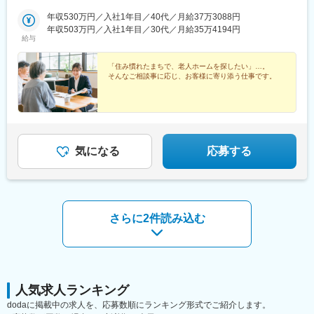
護、就労継続B、放課後等ディ、訪問看護・介護等
居住地・ご希望を考慮のうえ、決定いたします。【首都圏】東京
図書館前駅、幌南小学校前駅、味噌天神前駅、新水前寺駅前駅、
都 神奈川県 千葉県 埼玉県【関西】大阪府 京都府 兵庫県
年収530万円／入社1年目／40代／月給37万3088円
北仙台駅、長町南駅、五橋駅、北鉄金沢駅、大元駅、田町駅(岡山
■当社について：
【東海】静岡県 愛知県【北信越】石川県【中国・四国】岡山
年収503万円／入社1年目／30代／月給35万4194円
県)、北長瀬駅、東山・おかでんミュージアム駅、猿猴橋町駅、新
ビオネストグループは、大阪、兵庫を中心に全国で介護事業・医
給与
県 広島県【九州】福岡県 熊本県【北海道・東北】札幌市 宮
宿駅、熊谷駅、栄駅(愛知県)、薬院駅、西１１丁目駅、石山通駅、
療事業・障がい福祉事業などを幅広く手がけております。
城県※受動喫煙対策：屋内禁煙／一部喫煙専用室あり※予定に合わ
山鼻１９条駅、新水前寺駅、北四番丁駅、岡山駅前駅、門田屋敷
全国に約500以上の事業所、従業員約5,000名の規模で、医療・介
せ執務スペースを予約できるアプリ導入※面談、見学対応など基本
「住み慣れたまちで、老人ホームを探したい」…。
駅、的場町駅、新宿西口駅、栄町駅(愛知県)、西１５丁目駅、電車
護・障がい福祉の3つのヘルスケア事業を融合し、地域住民の皆様
そんなご相談事に応じ、お客様に寄り添う仕事です。
直行直帰
事業所前駅、東屯田通駅、郵便局前駅、中納言駅、広島駅
に提供することをビジョンに掲げています。 ここ数年で飛躍的に
事業所数が増え、スピード感を持って大きく成長していることを
実感できます。 成長過程にあるからこそ、「会社のこれから」を
自分たちで創っていけるやりがいが感じられる環境です。
医療・介護・障がい福祉の3つのヘルスケア事業を通して、地域
気になる
応募する
に“ヘルスケア”エコシステムの構築ができるように取り組んでいま
す。
さらに2件読み込む
人気求人ランキング
dodaに掲載中の求人を、応募数順にランキング形式でご紹介します。