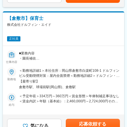
考を通じて上下する可能性があります。月給(月額)は固定手当を含
・自らのステップアップ、キャリアアップに前向きに取り組める
みます。
方
変更の範囲：会社の定める業務
【倉敷市】保育士
株式会社ドルフィン・エイド
正社員
■業務内容
・園長補佐
仕事内容
・保育士、実習生の指導
・行事の責任者
＜勤務地詳細1＞本社住所：岡山県倉敷市白楽町108-1 ドルフィン
・園内設備の安全確認
ビル受動喫煙対策：屋内全面禁煙＜勤務地詳細2＞ドルフィン・キ
・毎日の給食の検食
勤務地
ッズ保育園住所：岡山県倉敷市八王寺町188-1 受動喫煙対策：屋
【最寄り駅】
・保護者からのクレーム対応や相談
内全面禁煙
倉敷市駅、球場前駅(岡山県)、倉敷駅
・シフト作成
＜予定年収＞334万円～360万円＜賃金形態＞年俸制補足事項なし
■当社が目指す未来：
＜賃金内訳＞年額（基本給）：2,460,000円～2,724,000円その他
「皆に優しく、共に楽しく」といった基本理念のもと、幼児から
給与
固定手当/月：5,000円固定残業手当/月：68,000円（固定残業時間
障がい者、そして高齢者まで、お互いに優しく心の底から楽しく
45時間0分/月）超過した時間外労働の残業手当は追加支給＜月額
生きていくことができる「ふつうの暮らし」へ、ノーマライゼー
＞278,000円～300,000円（12分割）（一律手当を含む）＜昇給有
ションの考え方を当社から実践し、努力いたします。当社の実践
無＞有＜残業手当＞有＜給与補足＞■昇給：過去実績500円～■賞
応募依頼する
を施設から、町全体へ日本中へとつなげ、拡げてまいります。
気になる
与：なし■固定残業代：68000円（時間外・休日・深夜割増を含