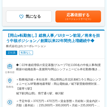
400,000円＜昇給有無＞有＜残業手当＞有＜給与補足＞■昇給：年
るポジションとして、今までの知識・経験を生かして、業務課題
1回■賞与：年2回賃金はあくまでも目安の金額であり、選考を通
を洗い出し、業務改善や新たな仕組みづくり。
じて上下する可能性があります。月給(月額)は固定手当を含めた表
業務改善のためのシステム導入、組織運営、メンバーマネジメン
記です。
応募依頼する
ト、
気になる
（エージェントサービス）
その他、人事管理、社会保険手続き、給与計算等の総務人事業務
全般
■グループの特徴：
【岡山※転勤無し】総務人事／UIターン歓迎／将来を担
・岡山シンフォニービルが本社です。
う中核ポジション／創業以来22年間売上増継続中◆
・東北から九州まで全国87か所の事業所。
・景気に左右されないストックビジネスで創業以来22年間売上増
株式会社はれコーポレーション
を継続中
正社員
転勤なし
・売り上げ105億円／社員数約1,100名
◆◇22年連続増収の安定基盤/グループ7社1100名の中核人事/制度
構築や組織改善へ直接関与/岡山シンフォニービル本社勤務/働きや
変更の範囲：会社の定める業務
仕事内容
すさ◆◇
＜勤務地詳細＞本社住所：岡山県岡山市北区表町1-5-1 岡山シンフ
※実務経験をベースに、総務人事として領域を広げたい方是非！
ォニービル9F勤務地最寄駅：岡山電軌線／城下駅受動喫煙対策：
勤務地
屋内喫煙可能場所あり変更の範囲：会社の定める事業所
【最寄り駅】
■ポジションの魅力
城下駅(岡山県)、県庁通り駅、柳川駅
◎ 22年連続増収の安定成長企業
◎ グループ7社・約1,100名規模の人事総務を担う中核ポジション
＜予定年収＞370万円～470万円＜賃金形態＞月給制＜賃金内訳＞
◎ 業務領域が広く、裁量を持って活躍できる
月額（基本給）：235,000円～300,000円＜月給＞235,000円～