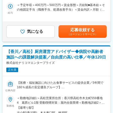
に合わせたサポートを行っていただきます。
＜予定年収＞400万円～500万円＜賃金形態＞月給制■基本給＋そ
の他固定手当（職務手当、処遇改善手当）＜賃金内訳＞月額（基
■具体的な業務内容：
給与
本給）：145,000円～200,000円その他固定手当/月：50,000円～
サービス付き高齢者向け住宅全般を統括する
61,000円＜月給＞195,000円～261,000円＜昇給有無＞有＜残業手
・出勤（夜勤のスタッフからの引き継ぎ、申し送りを受けて1日の
当＞有＜給与補足＞※年収は年齢・知識・経験を考慮の上、当社規
スケジュールを確認。）
定に基づき決定します。■昇給：昨年実績1,200円/月～■賞与：年2
応募依頼する
・厨房で作られた食事の配膳、必要な方には食事介助
気になる
回（昨年実績3カ月分）賃金はあくまでも目安の金額であり、選考
（エージェントサービス）
・入居者の暮らす個室やパブリックスペースの清掃
を通じて上下する可能性があります。月給(月額)は固定手当を含め
・昼食※朝食に同じ
た表記です。
・生活相談の対応（入居者の悩みなどの相談に対応。相談内容を
専門スタッフとも共有し、問題解決を目指す。）
【香川／高松】厨房運営アドバイザー◆病院や高齢者
・入浴介助（介助が必要な入居者はスタッフがサポートしながら
施設への課題解決提案／自由度の高い仕事／年休120日
入浴してもらう。）…殆どなし
・業務終了（夜勤スタッフへの引き継ぎ）
株式会社ナリコマエンタープライズ
正社員
■施設情報：
・いづみ荘 デイサービスセンター／地域密着型デイサービス（ス
タッフ約10名）有料老人ホームからの利用者が主です。介護度が
【医療・福祉施設に向けたお食事サービスの提供企業／5年間で
重い方もおられます。
160％成長の安定優良グループ】
・dueいづみ荘デイサービスセンター／通常規模型通所介護（ス
仕事内容
タッフ約10名）外部からの利用者が主です。脳トレやレクリエー
■業務概要：
＜勤務地詳細1＞高松営業所住所：香川県高松市木太町559番地
ションなどを実施しています。現場リーダーがいるので連携しな
高齢者施設・病院を定期訪問し、下記のような厨房運営の課題解
4 葛西ビル1階 受動喫煙対策：屋内全面禁煙＜勤務地詳細2＞研
がらやっていただきます。
決、アドバイスを行います。
勤務地
修所（岡山）住所：岡山県 受動喫煙対策：屋内全面禁煙＜勤務地
【最寄り駅】
・人材不足
詳細3＞研修所（香川）住所：香川県 受動喫煙対策：屋内全面禁
■入社後教育体制：
元山駅(香川県)、木太東口駅、林道駅