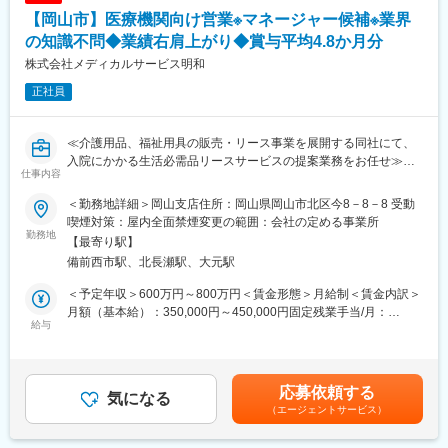
■組織構成：
【岡山市】医療機関向け営業※マネージャー候補※業界
財務経理課 6名（男性3名、女性3名）
の知識不問◆業績右肩上がり◆賞与平均4.8か月分
■グループの特徴：
株式会社メディカルサービス明和
・岡山シンフォニービルが本社です。
正社員
・東北から九州まで全国87か所の事業所。
・景気に左右されないストックビジネスで創業以来22年間売上増
を継続中
≪介護用品、福祉用具の販売・リース事業を展開する同社にて、
・売り上げ105億円／社員数約1,100名
入院にかかる生活必需品リースサービスの提案業務をお任せ≫
仕事内容
＜勤務場所について＞
■業務内容：
本社は岡山のランドマークである岡山シンフォニービルの9階。
＜勤務地詳細＞岡山支店住所：岡山県岡山市北区今8－8－8 受動
・プレイングマネージャーとして営業活動
シンフォニービルをぐるりと囲む大きな窓からは、岡山のまちを
喫煙対策：屋内全面禁煙変更の範囲：会社の定める事業所
・営業所の売上・利益目標の設定と管理
勤務地
一望でき、開放的な気分で働けます。
【最寄り駅】
・メンバー、パート社員の管理
日本三大庭園の一つ後楽園内にある岡山城もオフィス内から見え
備前西市駅、北長瀬駅、大元駅
・採用活動（一次面接等）
ます。
・本社との連携業務 等
・シンフォニービル1階にコンビニ、書店あり。
＜予定年収＞600万円～800万円＜賃金形態＞月給制＜賃金内訳＞
・近くには、商店街・百貨店・銀行・郵便局があり便利です。
月額（基本給）：350,000円～450,000円固定残業手当/月：
■業務詳細：
給与
100,000円（固定残業時間30時間0分/月～30時間0分/月）超過し
病院や介護施設に対して、入院にかかる生活必需品「入院セッ
た時間外労働の残業手当は追加支給＜月給＞450,000円～550,000
ト」の提案営業をお任せします。導入が決定した際には導入フォ
変更の範囲：会社の定める業務
円（一律手当を含む）＜昇給有無＞有＜残業手当＞有＜給与補足
ローを行いスムーズな運営につなげています。
＞※給与詳細は、キャリア・年齢・経験など考慮の上決定します。
応募依頼する
提案先は病院や介護施設の事務局ですので休日の呼び出しやドク
気になる
■賞与：年2回※業績に応じて支給する場合あり賃金はあくまでも
（エージェントサービス）
ターへの提案はございません。
目安の金額であり、選考を通じて上下する可能性があります。月
ゆくゆくはメンバーマネジメントも合わせてご対応いただくプレ
給(月額)は固定手当を含めた表記です。