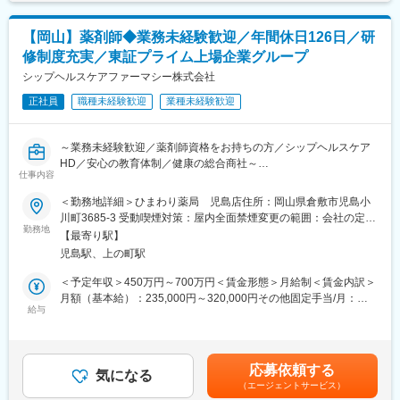
変更の範囲：会社の定める業務
・制度改定（報酬・介護保険等）への対応企画
・実証事業や地域連携モデルの立案・管理
【岡山】薬剤師◆業務未経験歓迎／年間休日126日／研
・社内外の専門職や経営層と連携したプロジェクト推進
修制度充実／東証プライム上場企業グループ
■扱うサービス
シップヘルスケアファーマシー株式会社
調剤薬局事業、在宅療養支援、介護福祉サービス等、地域の多様
正社員
職種未経験歓迎
業種未経験歓迎
なニーズに応じたワンストップ型サービスを展開しています。
■組織構成
～業務未経験歓迎／薬剤師資格をお持ちの方／シップヘルスケア
管理本部（開発企画室）に所属し、薬剤師・介護士・看護師など
HD／安心の教育体制／健康の総合商社～
多職種と協働します。
仕事内容
■仕事内容：
＜勤務地詳細＞ひまわり薬局 児島店住所：岡山県倉敷市児島小
■業務の魅力
処方監査、調剤、服薬支援、薬歴管理、在宅業務、OTC販売など
川町3685-3 受動喫煙対策：屋内全面禁煙変更の範囲：会社の定め
「まだ世の中にない仕組み」を自らの企画・行動で実現し、制度
勤務地
る事業所
に依存しない持続的な支援の仕組みを生み出せることが特徴で
【最寄り駅】
■診療科目：
す。現場の声をもとに地域社会の課題解決に挑戦できます。
児島駅、上の町駅
一般内科／消化器内科／循環器内科／呼吸器内科／神経内科／脳
神経外科／整形外科／精神科・心療内科／眼科／耳鼻咽喉科／皮
＜予定年収＞450万円～700万円＜賃金形態＞月給制＜賃金内訳＞
■教育体制
膚科／泌尿器科／小児科
月額（基本給）：235,000円～320,000円その他固定手当/月：
OJTや面談制度、年次評価制度を整備。業務に応じてリモートワ
給与
65,000円＜月給＞300,000円～385,000円＜昇給有無＞有＜残業手
ークも可能です。
■サービス形態：
当＞有＜給与補足＞■給与内訳：・基本給：235,000円～・薬剤師
調剤薬局／在宅サービス
手当：65,000円給与は前職・経験考慮し決定します。■昇給：年1
■就業環境
回（6月）■賞与：年2回（7月／12月）■決算賞与あり（業績によ
土日祝休み・年間休日122日。育児休業やリフレッシュトラベル
応募依頼する
■当社について：
気になる
り3月に支給）■研修認定薬剤師手当：5,000円賃金はあくまでも
奨励金制度など、社員の働きやすさを重視しています。
（エージェントサービス）
保険薬局だけでなく、有料老人ホームや訪問看護ステーションな
目安の金額であり、選考を通じて上下する可能性があります。月