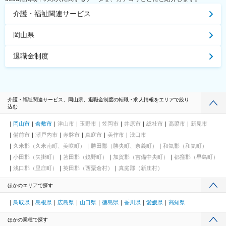
介護・福祉関連サービス
岡山県
退職金制度
介護・福祉関連サービス、岡山県、退職金制度の転職・求人情報をエリアで絞り
込む
岡山市
倉敷市
津山市
玉野市
笠岡市
井原市
総社市
高梁市
新見市
備前市
瀬戸内市
赤磐市
真庭市
美作市
浅口市
久米郡（久米南町、美咲町）
勝田郡（勝央町、奈義町）
和気郡（和気町）
小田郡（矢掛町）
苫田郡（鏡野町）
加賀郡（吉備中央町）
都窪郡（早島町）
浅口郡（里庄町）
英田郡（西粟倉村）
真庭郡（新庄村）
ほかのエリアで探す
鳥取県
島根県
広島県
山口県
徳島県
香川県
愛媛県
高知県
ほかの業種で探す