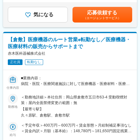
メディカル営業部…主に倉敷市内の病院向けのルート配送営業と
円（一律手当を含む）＜昇給有無＞有＜残業手当＞有＜給与補足
なります。同社の扱う商品を使用頂いた分の補充をして頂くイメ
＞■昇給：年1回（4月）■賞与：年2回（6月・12月）賃金はあくま
応募依頼する
ージです。飛込み営業等はなく、お得意先と長期的な関係を築い
気になる
でも目安の金額であり、選考を通じて上下する可能性がありま
（エージェントサービス）
ていただきます。
す。月給(月額)は固定手当を含めた表記です。
みらい事業部…病院向けのコンサルティング営業です。医療機関
における課題の一つとして、医療材料と医薬の在庫管理がありま
す。本来の業務ではない物品管理業務から看護職員を開放し、使
【倉敷】医療機器のルート営業※転勤なし／医療機器・
用期限切れ、過剰在庫などを防ぎ、必要な医療材料を必要な時、
医療材料の販売からサポートまで
必要なだけ使える環境を整える業務を同社で代行するべく、物品
管理業務（SPD）の提案を行って頂きます。
赤木医科器械株式会社
■当社の特徴：
正社員
転勤なし
1958年創業以来、当社は医療機器や福祉用具の専門商社として、
さまざまな商品やサービスの提供を通じて岡山エリアに住まう
人々の健康と福祉を支えております。
■業務内容：
現場のニーズに応え続けるために、国内外を問わない数多くのメ
病院・医院・医療関連施設に対して医療機器・医療材料・医療設
ーカーの医療器械や理化学機器、介護用品、健康器機の販売を手
仕事内容
備の販売とサポート(ルート営業)を行なっていただきます。主な業
掛けるだけでなく、
務内容は以下になります。
＜勤務地詳細＞本社住所：岡山県倉敷市五日市63-4 受動喫煙対
高齢者向け住宅の改修工事や介護保険対応のレンタル事業、ドク
・商品のPR営業業務
策：屋内全面禁煙変更の範囲：無
ターの開業支援コンサルなども行なっております。
・医療現場への納品業務
勤務地
【最寄り駅】
・手術室等、臨床現場での症例物品や機械の打合せ
久々原駅、倉敷駅、倉敷市駅
・医療機器の修理対応
変更の範囲：会社の定める業務
※担当エリアは岡山県内（倉敷市内中心、社用車使用あり）となり
＜予定年収＞400万円～600万円＜賃金形態＞月給制補足事項なし
ます。
＜賃金内訳＞月額（基本給）：148,780円～181,650円固定残業手
変更の範囲：会社の定める業務
給与
当/月：48,375円～59,063円（固定残業時間45時間0分/月）超過し