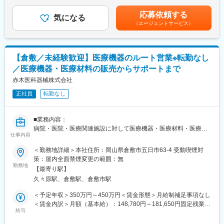
円（一律手当を含む）＜昇給有無＞有＜残業手当＞有＜給与補足
なります。同社の扱う商品を使用頂いた分の補充をして頂くイメ
＞■昇給：年1回（4月）■賞与：年2回（6月・12月）賃金はあくま
応募依頼する
ージです。飛込み営業等はなく、お得意先と長期的な関係を築い
気になる
でも目安の金額であり、選考を通じて上下する可能性がありま
（エージェントサービス）
ていただきます。
す。月給(月額)は固定手当を含めた表記です。
みらい事業部…病院向けのコンサルティング営業です。医療機関
における課題の一つとして、医療材料と医薬の在庫管理がありま
す。本来の業務ではない物品管理業務から看護職員を開放し、使
【倉敷／未経験歓迎】医療機器のルート営業※転勤なし
用期限切れ、過剰在庫などを防ぎ、必要な医療材料を必要な時、
／医療機器・医療材料の販売からサポートまで
必要なだけ使える環境を整える業務を同社で代行するべく、物品
管理業務（SPD）の提案を行って頂きます。
赤木医科器械株式会社
■当社の特徴：
正社員
転勤なし
1958年創業以来、当社は医療機器や福祉用具の専門商社として、
さまざまな商品やサービスの提供を通じて岡山エリアに住まう
人々の健康と福祉を支えております。
■業務内容：
現場のニーズに応え続けるために、国内外を問わない数多くのメ
病院・医院・医療関連施設に対して医療機器・医療材料・医療設
ーカーの医療器械や理化学機器、介護用品、健康器機の販売を手
仕事内容
備の販売とサポート(ルート営業)を行なっていただきます。主な業
掛けるだけでなく、
務内容は以下になります。
＜勤務地詳細＞本社住所：岡山県倉敷市五日市63-4 受動喫煙対
高齢者向け住宅の改修工事や介護保険対応のレンタル事業、ドク
・商品のPR営業業務
策：屋内全面禁煙変更の範囲：無
ターの開業支援コンサルなども行なっております。
・医療現場への納品業務
勤務地
【最寄り駅】
・手術室等、臨床現場での症例物品や機械の打合せ
久々原駅、倉敷駅、倉敷市駅
・医療機器の修理対応
変更の範囲：会社の定める業務
※担当エリアは岡山県内（倉敷市内中心、社用車使用あり）となり
＜予定年収＞350万円～450万円＜賃金形態＞月給制補足事項なし
ます。
＜賃金内訳＞月額（基本給）：148,780円～181,650円固定残業手
変更の範囲：会社の定める業務
給与
当/月：48,375円～59,063円（固定残業時間45時間0分/月）超過し
■業務の特徴：適性に応じていずれかの部門での配属となります。
た時間外労働の残業手当は追加支給＜月給＞197,155円～240,713