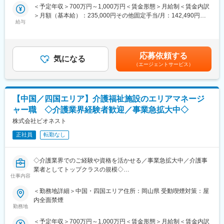
・アフターフォローを行い、お客さまと信頼関係を深めて契約継
＜予定年収＞700万円～1,000万円＜賃金形態＞月給制＜賃金内訳
■職務内容：
続していただくことがミッションとなります。
＞月額（基本給）：235,000円その他固定手当/月：142,490円固
〇新規施設の立ち上げ、スタッフ採用・管理・教育・離職防止、
・担当施設は、20件程度（エリアによって変動いたします）移動
給与
定残業手当/月：122,510円（固定残業時間45時間0分/月～45時間
新規開拓、利用者のフォロー、営業数字の管理、債権管理などの
は社用車がメインです。
0分/月）超過した時間外労働の残業手当は追加支給＜月給＞
施設運営における全般的なマネジメント
・営業と同行し、新しく契約を検討されているお客さまに対し
500,000円（一律手当を含む）＜昇給有無＞有＜残業手当＞有＜
〇連携先の開拓(病院や居宅介護支援事業所、近隣の同業施設な
て、プロとしてのご提案を実施することもあります。契約に向け
給与補足＞【上位職へステップアップできます！】5施設程度の施
ど、連携先の開拓)
応募依頼する
てお客様により具体的なイメージを持っていただけるようにサポ
気になる
設を管理する『エリアマネージャー』（月給50万円～） ↓事業部
〇稼働、人員配置、コンプライアンスという3つの経営指標に基づ
（エージェントサービス）
ートしていただきます。
門の責任者やグループ内の経営を担う『シニアマネージャー』
く数字軸を中核にしたマネジメント
（年収1,500万円も可能）へステップアップしていくことができま
〇イノベーティブな企画・取り組みなどを通じてブランディング
■入社後について：
す！ぜひチャレンジしてください！賃金はあくまでも目安の金額
の強化
ご経歴等により期間は異なりますが、弊社厨房運営の理解を深め
であり、選考を通じて上下する可能性があります。月給(月額)は固
【中国／四国エリア】介護福祉施設のエリアマネージ
てもらうため、入社後、3ヶ月～6ヶ月程度は厨房研修を受けてい
定手当を含めた表記です。
■魅力：
ャー職 ◇介護業界経験者歓迎／事業急拡大中◇
ただきます。（実施予定エリア：香川県、岡山県）厨房研修後
【上位職へステップアップできます！】
株式会社ビオネスト
は、3か月程度は同行が主な動きとなります。その間に当社と仕事
5施設程度の施設を管理する『エリアマネージャー』（月給50万
に関して必要な知識を学んでいってもらいます。慣れてきたら、
円～）
正社員
転勤なし
一人での施設への定期訪問や営業同行などを行っていただきま
↓
す。 入社後研修の半年後にチーフ資格試験受講、一年後にア
事業部門の責任者やグループ内の経営を担う『シニアマネージャ
ドバイザーの習熟度試験を実施しており、ステップアップのフォ
◇介護業界でのご経験や資格を活かせる／事業急拡大中／介護事
ー』（年収1,500万円も可能）
ローもしっかりいたします。
業者としてトップクラスの規模◇
へステップアップしていくことができます！ぜひチャレンジして
仕事内容
ください！
■業務内容：【変更の範囲：当社業務全般】
＜勤務地詳細＞中国・四国エリア住所：岡山県 受動喫煙対策：屋
大阪、兵庫を中心に全国で介護事業・医療事業・障がい福祉事業
■事業内容：
内全面禁煙
などを幅広く手がけている当社にて、「エリアマネージャー」と
「障がい福祉サービスの新しい風を創る」というミッションを掲
勤務地
して5か所程度の複数事業所の統括マネジメントをご担当いただき
げ、「Innovation」と「Novel」を融合させた先進的なアプローチ
＜予定年収＞700万円～1,000万円＜賃金形態＞月給制＜賃金内訳
ます。