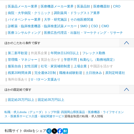
医薬品メーカー業界
医療機器メーカー業界
医薬品卸
医療機器卸
CRO
病院・大学病院・クリニック
調剤薬局・ドラッグストア業界
バイオベンチャー業界
大学・研究施設
その他医療関連
診断薬・臨床検査機器・臨床検査試薬メーカー
SMO
CSO
CMO
医療コンサルティング
医療広告代理店・出版社・マーケティング・リサーチ
ほかのこだわり条件で探す
第二新卒歓迎
外資系企業
年間休日120日以上
フレックス勤務
管理職・マネジャー
英語を活かす
学歴不問
転勤なし（勤務地限定）
服装自由
女性活躍
社宅・家賃補助制度
上場企業
中国語を活かす
残業20時間未満
完全週休2日制
職種未経験歓迎
土日祝休み
原則定時退社
海外出張あり
U・Iターン支援あり
ほかの固定給で探す
固定給25万円以上
固定給35万円以上
転職・求人doda（デューダ）トップ
中国･四国
岡山県
医薬品・医療機器・ライフサイエン
ス・医療系サービス
介護・福祉関連サービス
退職金制度の転職・求人情報
転職サイト dodaをシェア