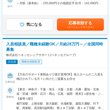
と温かみのある支援を両立させることで、新しい福祉サービスを
＞月額（基本給）：235,000円その他固定手当/月：142,490円固
展開しております。
給与
定残業手当/月：122,510円（固定残業時間45時間0分/月）超過し
■業務詳細：
・相談支援事業
た時間外労働の残業手当は追加支給＜月給＞500,000円（一律手
◇新規施設の立ち上げ、スタッフ採用・管埋・教育・離職防止、
・居宅介護支援事業
当を含む）＜昇給有無＞有＜残業手当＞有＜給与補足＞※想定年
新規開拓、利用者のフォロー、営業数字の管理、債権管理などの
・児童発達支援事業
収：50万×14回支給※入社月により初回賞与は支給要件あり■賞与
施設運営における全般的なマネジメント
・放課後等デイサービス
応募依頼する
気になる
実績：年2回（1回支給実績50万～）賃金はあくまでも目安の金額
◇連携先の開拓
・生活介護事業
（エージェントサービス）
であり、選考を通じて上下する可能性があります。月給(月額)は固
└病院や居宅介護支援事業所、近隣の同業施設など、連携先の開
・就労継続支援事業
定手当を含めた表記です。
拓
・共同生活援助事業
◇稼働、人員配置、コンプライアンスという3つの経営指標に基づ
・短期入所事業／日中一時支援事業
入居相談員／職種未経験OK／月給28万円～／全国同時
く数字軸
・地域生活支援拠点事業
を中核にしたマネジメント
募集
◇イノベーティブな企画・取り組みなどを通してブランディング
株式会社ベネッセシニアサポート(ベネッセグループ)
の強化
※創立間もないため、中途入社の方が多いです。
正社員
職種未経験歓迎
■ポジションについて：
【万全のサポート体制あり◎直行直帰OK】老人ホームのご入居を
エリアマネージャーのポストに空きがない場合や研修期間は、他
検討されている方々に向けたご提案をお任せ
の職種や役割として勤務をいただく場合があります。（※賃金条件
仕事内容
に変わりはございません）身体介助・入浴介助・排泄介助・食事
介助・レクリエーション・送迎業務など介護業務全般エリアマネ
【東京・神奈川・千葉・埼玉・大阪・京都・兵庫・愛知・北海
ージャーへ職種変更時に異動となることがあります。
道・宮城・静岡・石川・岡山・広島・福岡・熊本】※居住地・ご希
勤務地
望を考慮の上、上記のいずれかのエリアを担当していただきま
【最寄り駅】
■ご担当の可能性がある施設：
す。※担当エリア内にある、当社事業所や有料老人ホームを拠点と
都庁前駅、上熊谷駅、新大阪駅、矢場町駅、薬院大通駅、竹下
老人ホーム、障がい・認知症グループホーム、通所介護、生活介
して活動します。★U・Iターン歓迎★直行直帰OK※担当エリアは
駅、西新駅、高宮駅(福岡県)、西２８丁目駅、西１８丁目駅、中央