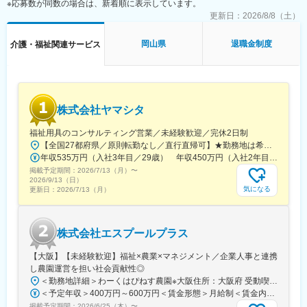
※応募数が同数の場合は、新着順に表示しています。
更新日：
2026/8/8（土）
岡山県
退職金制度
介護・福祉関連サービス
株式会社ヤマシタ
福祉用具のコンサルティング営業／未経験歓迎／完休2日制
【全国27都府県／原則転勤なし／直行直帰可】★勤務地は希望を考慮★拠点により車通勤OK※充足状況により、ご希望の勤務地での募集が終了している場合があります。※転居を伴う転勤の有無は、半年ごとに希望を伺い、選択いただけます。■東北■・宮城県（仙台市）■関東■・東京都（東京23区など）・神奈川県（横浜市など）・埼玉県（さいたま市など）・千葉県（千葉市など）・茨城県（水戸市）・栃木県（宇都宮市／足利市）・群馬県（前橋市）■東海■・愛知県（名古屋市／豊田市／豊橋市／小牧市）・静岡県（静岡市／浜松市／沼津市／焼津市／富士市）・岐阜県（岐阜市）・三重県（四日市市）■信越・北陸■・長野県（長野市）・山梨県（甲府市）・石川県（金沢市）・富山県（富山市）・福井県（福井市）■関西■・大阪府・兵庫県（神戸市／尼崎市／姫路市）・京都府（京都市）・奈良県（奈良市／天理市）・滋賀県（大津市／彦根市）・和歌山県（和歌山市／田辺市）■中国■・広島県（広島市）・岡山県（岡山市）■四国■・香川県（高松市）■九州■・福岡県（福岡市）
年収535万円（入社3年目／29歳） 年収450万円（入社2年目／26歳）
掲載予定期間：
2026/7/13（月）
〜
2026/9/13（日）
気になる
更新日：
2026/7/13（月）
株式会社エスプールプラス
【大阪】【未経験歓迎】福祉×農業×マネジメント／企業人事と連携
し農園運営を担い社会貢献性◎
＜勤務地詳細＞わーくはぴねす農園※大阪住所：大阪府 受動喫煙対策：敷地内全面禁煙変更の範囲：会社の定める事業所
＜予定年収＞400万円～600万円＜賃金形態＞月給制＜賃金内訳＞月額（基本給）：280,000円～420,000円＜月給＞280,000円～420,000円＜昇給有無＞有＜残業手当＞有＜給与補足＞※予定年収はあくまでも目安の金額であり、選考を通じて上下する可能性があります。■昇給：年2回（8月・2月）■賞与：年2回（7月・12月）賃金はあくまでも目安の金額であり、選考を通じて上下する可能性があります。月給(月額)は固定手当を含めた表記です。
掲載予定期間：
2026/6/25（木）
〜