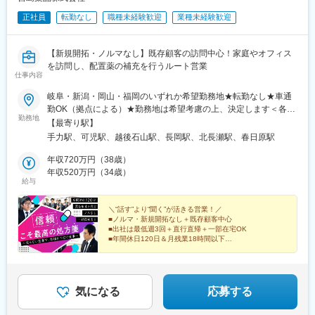
います。
正社員
転勤なし
職種未経験歓迎
業種未経験歓迎
■入社後の流れ：
医療インフラを支える事業特性から、景気変動の影響を受けにく
入社後3ヶ月程度は同社の宿泊研修施設「セミナーハウス」にて研
く、安定した需要がある点が大きな特長です。
修を行います。商品知識、歯科知識、IT知識、顧客対応を学んで
【新規開拓・ノルマなし】既存顧客の訪問中心！家庭やオフィス
いただきます。
変更の範囲：会社の定める業務
を訪問し、配置薬の補充を行うルート営業
3ヶ月の研修後も先輩社員がしっかりとサポートいたしますので安
仕事内容
心です。
岐阜・新潟・岡山・福岡のいずれか希望勤務地★転勤なし★車通
■インセンティブ：
勤OK（拠点による）★勤務地は希望考慮の上、決定します＜各拠
勤務地
社歴・年齢・学歴・性別、一切関係ありません。
点の住所＞■岐阜営業所：岐阜県羽島郡岐南町三宅8-222 宮島ビル
【最寄り駅】
実力と成果で評価する独自の評価制度を導入しています。
2F■岐阜可児営業所：岐阜県可児市徳野南1‐68 コーポ華うさぎ
手力駅、可児駅、越後石山駅、長岡駅、北長瀬駅、春日原駅
内容としては、ランクに応じて月10万円～30万円＋年間100万円
101号室■新潟営業所：新潟県新潟市中央区山二ツ2-2-12 小林ビル
～300万円の追加報酬を設定しています。
1F■新潟長岡営業所：新潟県長岡市大島本町5-118-23■岡山営業
年収720万円（38歳）
医療DX推進を背景に需要が高く、一件あたりの契約単価も高いた
所：岡山県岡山市北区西長瀬261-101■福岡営業所：福岡県大野城
年収520万円（34歳）
給与
め成果が収入へ直結します。
市乙金東1‐1‐12 古賀ビル2号室※受動喫煙対策あり
参考例.
・中途入社1年目20代／年収580万円（未経験者）
＼“話す”より“聞く”が活きる営業！／
■ノルマ・新規開拓なし＋既存顧客中心
・中途入社2年目20代／年収760万円（未経験者）
■出社は最低週3回＋直行直帰＋一部在宅OK
・中途入社5年目30代／年収1,100万円
■年間休日120日＆月残業18時間以下
・中途入社8年目30代／年収1,500万円
■未経験歓迎！種類豊富な研修あり
◎売り込むより、じっくりヒアリングする提案スタイル
■会社概要
・電子カルテ、AI音声認識、訪問歯科支援まで、歯科DXを総合的
気になる
応募する
に支援。
・「治療から予防へ」「外来から訪問へ」という業界変革の追い