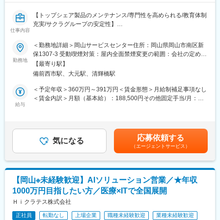
【トップシェア製品のメンテナンス/専門性を高められる/教育体制
充実/サクラグループの安定性】
仕事内容
同社は、病院や研究機関で使われる医療機器を「安全に使い続け
＜勤務地詳細＞岡山サービスセンター住所：岡山県岡山市南区新
るための技術サービス」を提供するエンジニアリング企業です。
保1307-3 受動喫煙対策：屋内全面禁煙変更の範囲：会社の定める
勤務地
事業所
【最寄り駅】
同社が扱う機器は、大きく分けて以下の2種類です。
備前西市駅、大元駅、清輝橋駅
・滅菌装置
手術で使用されたハサミやメスなどの医療器具を、高温・高圧で
＜予定年収＞360万円～391万円＜賃金形態＞月給制補足事項なし
完全に無菌状態にする装置です。病院では毎日使われており、正
＜賃金内訳＞月額（基本給）：188,500円その他固定手当/月：
常に動き続けることが患者様の安全に直結します。
給与
12,400円～21,500円＜月給＞200,900円～210,000円＜昇給有無
＞有＜残業手当＞有＜給与補足＞■上記に別途残業代支給■昇給：
・病理・細胞診検査機器
年1月■賞与：年2回（7月・12月／年間平均2.5ヵ月程度）■手当：
がんなどの病気を調べるため、組織や細胞を非常に薄く切り出す
家族手当（子供8,000円/人、両親3,000円/人）、サービスエンジニ
応募依頼する
装置や、検査用標本を作製する機器です。正確な診断を行うため
気になる
ア手当9,000円(入社5年後人事評価後2万円）賃金はあくまでも目
（エージェントサービス）
に、高い精度と安定性が求められます。
安の金額であり、選考を通じて上下する可能性があります。月給
(月額)は固定手当を含めた表記です。
今回の仕事は、これらの機器を、「設置する」「点検する」「不
具合を直す」のが役割です。
【岡山※未経験歓迎】AIソリューション営業／★年収
1000万円目指したい方／医療×ITで全国展開
■1日の働き方イメージ
・1日あたり1～2件の施設を訪問
Ｈｉクラテス株式会社
・入社後約1年を目安に社用車を貸与
正社員
転勤なし
上場企業
職種未経験歓迎
業種未経験歓迎
・社用車での直行直帰が可能です