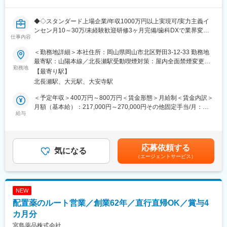
■緊急対応・働き方について
◆◇スタンダード上場企業/年収1000万円以上実現可/実力主義イ
・緊急連絡はカスタマーセンターを経由して対応
ンセン月10～30万/未経験歓迎研修3ヶ月完備/歯科DXで業界変
・夜間の突発的な呼び出しはほとんどありません
仕事内容
革/AIソリューション営業/同年代より圧倒的に稼ぎたい◆◇
・土日出勤は月1～2回程度
＜勤務地詳細＞本社住所：岡山県岡山市北区野田3-12-33 勤務地
※出勤時は代休取得または手当支給あり
■業務内容
最寄駅：山陽本線／北長瀬駅受動喫煙対策：屋内全面禁煙変更の
・顧客の業務効率を高めるシステム提案（BtoB営業）
勤務地
範囲：会社の定める事業所
■組織体制：
【最寄り駅】
・システムの操作説明、サポート、新規システムの導入提案
メンテナンス西日本部（岡山、広島、米子、松山、徳島の5サービ
北長瀬駅、大元駅、大安寺駅
・顧客からの依頼・要望等のヒアリング
スセンター）はメンバーが13名おり、岡山は4名です
＜予定年収＞400万円～800万円＜賃金形態＞月給制＜賃金内訳＞
担当顧客数は約20～30社程度となります。歯科医院に対して、歯
月額（基本給）：217,000円～270,000円その他固定手当/月：
■入社後のフォロー
科システムのコンサルタントとして、医院の課題を聞きながら提
給与
14,000円固定残業手当/月：49,000円～60,000円（固定残業時間
入社後、約1年間はマンツーマンでOJT研修を行います。完全に独
案営業を行います。
30時間0分/月）超過した時間外労働の残業手当は追加支給＜月給
立ちできるまでは5年程かかります。入社当初まずは定期点検の作
会社の方針として「サポートなくして販売なし」を掲げており、
＞280,000円～344,000円（一律手当を含む）＜昇給有無＞有＜残
業からお任せし、徐々に次ステップ（メンテナンス）業務へと、
営業がアフターフォローまで深く関与します。
業手当＞有＜給与補足＞※上記年収条件はあくまで目安であり、ス
着実にスキルアップが出来ます。
応募依頼する
※業務は、新規営業7割：既存3割の割合です。新規営業が中心の
気になる
キルによってはこれ以上に上がる可能性があります。■昇給：1ヶ
（エージェントサービス）
ため成果を出しやすく、インセンティブ獲得のチャンスが豊富で
月あたり5,000円／月（過去実績）■賞与：年3回、60万円～450万
■サクラグループとは
す。
円（過去実績）賃金はあくまでも目安の金額であり、選考を通じ
サクラグループは、医療分野における感染対策（滅菌）と病理診
て上下する可能性があります。月給(月額)は固定手当を含めた表記
断を事業の柱とする医療機器グループです。
■メイン商材
です。
中核企業であるサクラ精機は、医療用滅菌装置分野で長年にわた
NEW
・AI・音声入力対応の歯科電子カルテ統合システム
り国内トップクラスのシェアを有し、全国の病院・大学・研究機
配置薬のルート営業／創業62年／直行直帰OK／賞与4
（電子カルテ、レセプト、画像管理、患者説明などを統合管理）
関に導入実績があります。
・AI・音声対応の歯周病検査システム
カ月分
同社サクラエンジニアリングは、グループ製品の設置・保守を専
・その他オプション製品
宮島薬品株式会社
門に担い、医療現場が安全に機器を使い続けられる環境を支えて