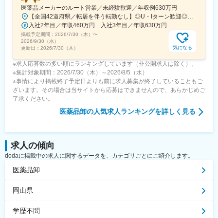
医薬品メーカーのルート営業／未経験歓迎／年収例630万円
【全国42道府県／転居を伴う転勤なし】◎U・Iターン歓迎◎希望勤務地は選考前に選べます◎受動喫煙対策あり（屋内禁煙）◎オンライン面接実施中■北海道・東北北海道／青森／岩手／秋田／山形／福島■関東茨城／栃木／群馬／神奈川／埼玉／千葉■北陸・甲信越新潟／富山／石川／福井／長野／山梨■東海静岡／愛知／三重／岐阜■関西大阪／京都／滋賀／奈良／兵庫／和歌山■中国・四国広島／島根／岡山／山口／徳島／愛媛／香川■九州・沖縄福岡／大分／宮崎／鹿児島／熊本／長崎／沖縄＜オンライン面接実施中＞その他、下記「勤務地一覧」よりご確認ください藤枝営業所：静岡県静岡県島田市道悦3-14-2三島営業所：静岡県田方郡函南町肥田字南中道476中津川営業所：岐阜県中津川市中津川字大西667-1田辺営業所：和歌山県田辺市三栖字三反田130-5京都北営業所：京都府京都市北区上賀茂向縄手町16滑川営業所：富山県滑川市柳原字宮ノ東41-29※詳細は「会社概要」欄HPから
入社2年目／年収460万円 入社3年目／年収630万円
掲載予定期間：
2026/7/30（木）
〜
2026/9/30（水）
気になる
更新日：
2026/7/30（木）
※求人応募数の多い順にランキングしています（非公開求人は除く）。
※集計対象期間：2026/7/30（木）～2026/8/5（水）
※事情により掲載終了予定日よりも前に求人募集が終了していることもご
ざいます。その場合は当サイトから応募はできませんので、あらかじめご
了承ください。
医薬品卸
の人気求人ランキングを詳しく見る
求人の傾向
dodaに掲載中の求人に関するデータを、カテゴリごとにご紹介します。
医薬品卸
岡山県
学歴不問