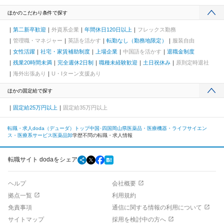
ほかのこだわり条件で探す
第二新卒歓迎
外資系企業
年間休日120日以上
フレックス勤務
管理職・マネジャー
英語を活かす
転勤なし（勤務地限定）
服装自由
女性活躍
社宅・家賃補助制度
上場企業
中国語を活かす
退職金制度
残業20時間未満
完全週休2日制
職種未経験歓迎
土日祝休み
原則定時退社
海外出張あり
U・Iターン支援あり
ほかの固定給で探す
固定給25万円以上
固定給35万円以上
転職・求人doda（デューダ）トップ
中国･四国
岡山県
医薬品・医療機器・ライフサイエン
ス・医療系サービス
医薬品卸
学歴不問の転職・求人情報
転職サイト dodaをシェア
ヘルプ
会社概要
拠点一覧
利用規約
免責事項
通信に関する情報の利用について
サイトマップ
採用を検討中の方へ