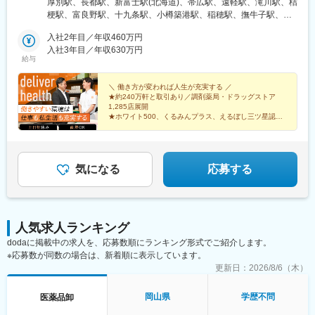
厚別駅、長都駅、新富士駅(北海道)、帯広駅、遠軽駅、滝川駅、桔
信越新潟／富山／石川／福井／長野／山梨■東海静岡／愛知／三重
梗駅、富良野駅、十九条駅、小樽築港駅、稲穂駅、撫牛子駅、羽
／岐阜■関西大阪／京都／滋賀／奈良／兵庫／和歌山■中国・四国
後牛島駅、横手駅、千徳駅、泉駅(常磐線)、北山形駅、偕楽園駅、
広島／島根／岡山／山口／徳島／愛媛／香川■九州・沖縄福岡／大
入社2年目／年収460万円
鹿島神宮駅、大宝駅、土浦駅、後台駅、黒磯駅、上今市駅、渋川
分／宮崎／鹿児島／熊本／長崎／沖縄＜オンライン面接実施中＞
入社3年目／年収630万円
駅、太田駅(群馬県)、大森台駅、青堀駅、南与野駅、武蔵高萩駅、
給与
その他、下記「勤務地一覧」よりご確認ください藤枝営業所：静
八潮駅、鴨居駅、倉見駅、磯部駅(石川県)、徳田駅(石川県)、上枝
岡県静岡県島田市道悦3-14-2三島営業所：静岡県田方郡函南町肥
駅、砺波駅、片原町駅(富山県)、速星駅、春江駅、水落駅、しんざ
田字南中道476中津川営業所：岐阜県中津川市中津川字大西667-1
＼ 働き方が変われば人生が充実する ／
駅、上越妙高駅、信州中野駅、附属中学前駅、切石駅、岩村田
★約240万軒と取引あり／調剤薬局・ドラッグストア
田辺営業所：和歌山県田辺市三栖字三反田130-5京都北営業所：京
駅、西上田駅、酒折駅、禾生駅、富士駅、古庄駅、半田駅、荒子
1,285店展開
都府京都市北区上賀茂向縄手町16滑川営業所：富山県滑川市柳原
川公園駅、妙興寺駅、六軒駅(三重県)、霞ケ浦駅、光善寺駅、平野
★ホワイト500、くるみんプラス、えるぼし三ツ星認定
字宮ノ東41-29※詳細は「会社概要」欄HPから
企業
駅(地下鉄)、久米田駅、ケーブル八幡宮山上駅、田村駅、唐崎駅、
★成果は毎月インセンティブで還元／正当な評価で頑張
筒井駅、豊岡駅(兵庫県)、新宮駅、安芸長束駅、安浦駅、周布駅、
りは給与に反映
出雲市駅、高野駅、西富井駅、周防下郷駅、櫛ケ浜駅、府中駅(徳
島県)、北久米駅、北宇和島駅、伏石駅、下曽根駅、高城駅、杵築
気になる
応募する
駅、宮崎駅、日向庄内駅、門川駅、志布志駅、日宇駅、玉名駅、
赤嶺駅、下菅谷駅、長沼駅(静岡県)
人気求人ランキング
dodaに掲載中の求人を、応募数順にランキング形式でご紹介します。
※応募数が同数の場合は、新着順に表示しています。
更新日：
2026/8/6（木）
岡山県
学歴不問
医薬品卸