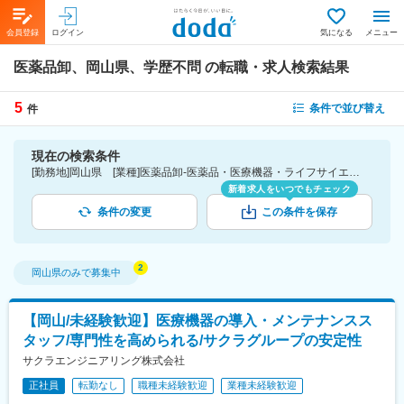
会員登録
ログイン
気になる
メニュー
医薬品卸、岡山県、学歴不問
の転職・求人検索結果
5
条件で並び替え
件
現在の検索条件
[勤務地]岡山県 [業種]医薬品卸-医薬品・医療機器・ライフサイエンス・医療系サービス [こだわり条件ピックアップ]学歴不問 [詳細条件](募集・採用情報)学歴不問
新着求人をいつでもチェック
条件の変更
この条件を保存
岡山県
のみで募集中
【岡山/未経験歓迎】医療機器の導入・メンテナンスス
タッフ/専門性を高められる/サクラグループの安定性
サクラエンジニアリング株式会社
正社員
転勤なし
職種未経験歓迎
業種未経験歓迎