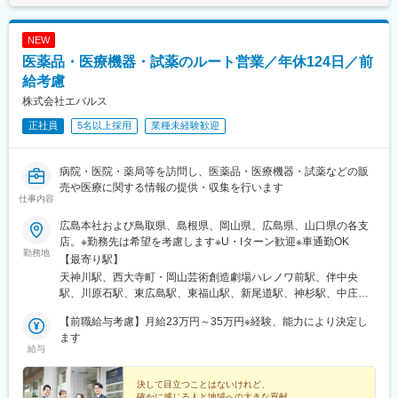
風を受け、主力製品『AI・音声Hiクラテス』の全国展開を加速し
ています。
NEW
医薬品・医療機器・試薬のルート営業／年休124日／前
変更の範囲：会社の定める業務
給考慮
株式会社エバルス
正社員
5名以上採用
業種未経験歓迎
病院・医院・薬局等を訪問し、医薬品・医療機器・試薬などの販
売や医療に関する情報の提供・収集を行います
仕事内容
広島本社および鳥取県、島根県、岡山県、広島県、山口県の各支
店。※勤務先は希望を考慮します※U・Iターン歓迎※車通勤OK
勤務地
【最寄り駅】
天神川駅、西大寺町・岡山芸術創造劇場ハレノワ前駅、伴中央
駅、川原石駅、東広島駅、東福山駅、新尾道駅、神杉駅、中庄
駅、津山口駅、松江駅、出雲市駅、西浜田駅、益田駅、伯耆大山
【前職給与考慮】月給23万円～35万円※経験、能力により決定し
駅、倉吉駅、湖山駅、嘉川駅、通津駅、萩駅、周防花岡駅、新下
ます
関駅、新西大寺町筋駅、田町駅(岡山県)
給与
決して目立つことはないけれど、
確かに感じる人と地域への大きな貢献。