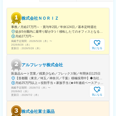
株式会社ＮＯＲＩＺ
事務／月給27万円～・賞与年2回／年休124日／基本定時退社
徒歩5分圏内に最寄り駅が3つ！移転したてのオフィスとなるため、新しくキレイなオフィスで働けます！★転勤なし東京都中央区銀座6-13-16 ヒューリック銀座ウォールビル3階新富町から徒歩3分※受動喫煙対策：屋内禁煙
月給27万円～
掲載予定期間：
2026/5/28（木）
〜
2026/8/26（水）
気になる
更新日：
2026/5/28（木）
アルフレッサ株式会社
医薬品ルート営業／残業少なめ／フレックス制／年間休日125日
【首都圏（東京／埼玉／神奈川／千葉）積極採用中】◆当社が展開する【北海道／関東／首都圏／中部／近畿／九州】の各事業所へご希望を考慮した上で配属となります。【北海道】北海道【関東】栃木／群馬／茨城／長野／山梨／新潟【首都圏】東京／埼玉／神奈川／千葉★積極採用エリア【中部】静岡／愛知／三重／岐阜【近畿】滋賀／兵庫／大阪／京都／奈良／和歌山【九州】福岡／長崎／熊本／大分／宮崎／鹿児島各事業所の詳細については、弊社HPよりご確認ください※「企業情報」→「拠点」よりご確認いただけます。屋内禁煙(※喫煙室あり※禁煙タイムあり※喫煙室での就労はありません)
月給25万円以上＋役割手当＋家族手当 (★4年連続ベースアップ実施！)※時間外手当別途支給※年齢、経験、能力を考慮の上、優遇します
掲載予定期間：
2026/7/2（木）
〜
2026/9/2（水）
気になる
更新日：
2026/7/2（木）
株式会社富士薬品