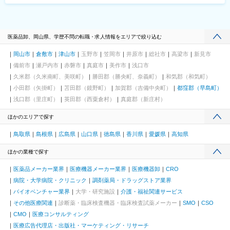
医薬品卸、岡山県、学歴不問の転職・求人情報をエリアで絞り込む
岡山市
倉敷市
津山市
玉野市
笠岡市
井原市
総社市
高梁市
新見市
備前市
瀬戸内市
赤磐市
真庭市
美作市
浅口市
久米郡（久米南町、美咲町）
勝田郡（勝央町、奈義町）
和気郡（和気町）
小田郡（矢掛町）
苫田郡（鏡野町）
加賀郡（吉備中央町）
都窪郡（早島町）
浅口郡（里庄町）
英田郡（西粟倉村）
真庭郡（新庄村）
ほかのエリアで探す
鳥取県
島根県
広島県
山口県
徳島県
香川県
愛媛県
高知県
ほかの業種で探す
医薬品メーカー業界
医療機器メーカー業界
医療機器卸
CRO
病院・大学病院・クリニック
調剤薬局・ドラッグストア業界
バイオベンチャー業界
大学・研究施設
介護・福祉関連サービス
その他医療関連
診断薬・臨床検査機器・臨床検査試薬メーカー
SMO
CSO
CMO
医療コンサルティング
医療広告代理店・出版社・マーケティング・リサーチ