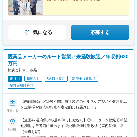
気になる
応募する
医薬品メーカーのルート営業／未経験歓迎／年収例630
万円
株式会社富士薬品
正社員
転勤なし
5名以上採用
職種未経験歓迎
業種未経験歓迎
【未経験歓迎／経験不問】自社製造のヘルスケア製品や健康食品
を企業様や個人のお宅へ定期的にお届けします
仕事内容
【全国42道府県／転居を伴う転勤なし】◎U・Iターン歓迎◎希望
勤務地は選考前に選べます◎受動喫煙対策あり（屋内禁煙）◎オ
勤務地
ンライン面接実施中■北海道・東北北海道／青森／岩手／秋田／山
【最寄り駅】
形／福島■関東茨城／栃木／群馬／神奈川／埼玉／千葉■北陸・甲