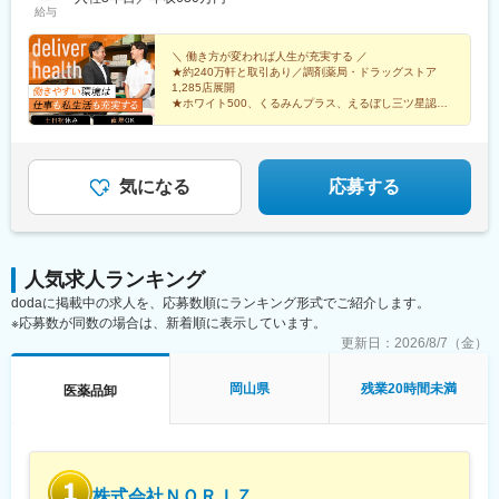
駅、太田駅(群馬県)、大森台駅、青堀駅、南与野駅、武蔵高萩駅、
給与
社グループメーカーによる製品開発・製造にも積極的に取り組ん
その他、下記「勤務地一覧」よりご確認ください藤枝営業所：静
八潮駅、鴨居駅、倉見駅、磯部駅(石川県)、徳田駅(石川県)、上枝
でいるほか、現場の声を生かしたOEMブランド「tkbシリーズ」も
岡県静岡県島田市道悦3-14-2三島営業所：静岡県田方郡函南町肥
駅、砺波駅、片原町駅(富山県)、速星駅、春江駅、水落駅、しんざ
展開しています。
田字南中道476中津川営業所：岐阜県中津川市中津川字大西667-1
＼ 働き方が変われば人生が充実する ／
駅、上越妙高駅、信州中野駅、附属中学前駅、切石駅、岩村田
★約240万軒と取引あり／調剤薬局・ドラッグストア
田辺営業所：和歌山県田辺市三栖字三反田130-5京都北営業所：京
駅、西上田駅、酒折駅、禾生駅、富士駅、古庄駅、半田駅、荒子
1,285店展開
変更の範囲：会社の定める業務
都府京都市北区上賀茂向縄手町16滑川営業所：富山県滑川市柳原
川公園駅、妙興寺駅、六軒駅(三重県)、霞ケ浦駅、光善寺駅、平野
★ホワイト500、くるみんプラス、えるぼし三ツ星認定
字宮ノ東41-29※詳細は「会社概要」欄HPから
企業
駅(地下鉄)、久米田駅、ケーブル八幡宮山上駅、田村駅、唐崎駅、
★成果は毎月インセンティブで還元／正当な評価で頑張
筒井駅、豊岡駅(兵庫県)、新宮駅、安芸長束駅、安浦駅、周布駅、
りは給与に反映
出雲市駅、高野駅、西富井駅、周防下郷駅、櫛ケ浜駅、府中駅(徳
島県)、北久米駅、北宇和島駅、伏石駅、下曽根駅、高城駅、杵築
気になる
応募する
駅、宮崎駅、日向庄内駅、門川駅、志布志駅、日宇駅、玉名駅、
赤嶺駅、下菅谷駅、長沼駅(静岡県)
人気求人ランキング
dodaに掲載中の求人を、応募数順にランキング形式でご紹介します。
※応募数が同数の場合は、新着順に表示しています。
更新日：
2026/8/7（金）
岡山県
残業20時間未満
医薬品卸
株式会社ＮＯＲＩＺ