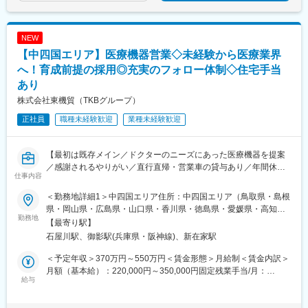
・「治療から予防へ」「外来から訪問へ」という業界変革の追い
風を受け、主力製品『AI・音声Hiクラテス』の全国展開を加速し
ています。
NEW
【中四国エリア】医療機器営業◇未経験から医療業界
変更の範囲：会社の定める業務
へ！育成前提の採用◎充実のフォロー体制◇住宅手当
あり
株式会社東機貿（TKBグループ）
正社員
職種未経験歓迎
業種未経験歓迎
【最初は既存メイン／ドクターのニーズにあった医療機器を提案
／感謝されるやりがい／直行直帰・営業車の貸与あり／年間休日
仕事内容
120日／日本の歴史あるグローバル企業】
＜勤務地詳細1＞中四国エリア住所：中四国エリア（鳥取県・島根
■職務詳細：
県・岡山県・広島県・山口県・香川県・徳島県・愛媛県・高知
担当エリア病院へ訪問、ドクターや医療従事者がどんな医療機器
勤務地
県）を担当 ※ご希望や適性に応じて決定いたします。受動喫煙対
【最寄り駅】
を必要としているかヒアリングします。ニーズを把握したら適切
策：屋内全面禁煙＜勤務地詳細2＞大阪営業所（兵庫）住所：兵庫
石屋川駅、御影駅(兵庫県・阪神線)、新在家駅
な製品を提案し、導入して頂きます。提案先は最初は既存がメイ
県神戸市東灘区御影塚町1-9-11 勤務地最寄駅：阪神電鉄線／石矢
ンで、ゆくゆくは新規開拓もお任せいたします。外科製品の販売
川駅受動喫煙対策：屋内全面禁煙変更の範囲：会社の定める事業
＜予定年収＞370万円～550万円＜賃金形態＞月給制＜賃金内訳＞
においては手術に立ち会うこともあり、実際の臨床現場での製品
所
月額（基本給）：220,000円～350,000円固定残業手当/月：
説明なども行います。
給与
40,000円（固定残業時間22時間0分/月～17時間0分/月）超過した
※基本的に直行直帰型
時間外労働の残業手当は追加支給＜月給＞260,000円～390,000円
※会社貸与の営業車で各お客様先を訪問