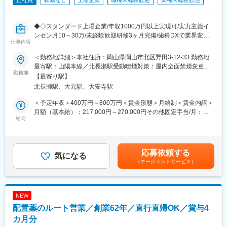
正社員
転勤なし
上場企業
職種未経験歓迎
業種未経験歓迎
◆◇スタンダード上場企業/年収1000万円以上実現可/実力主義イ
ンセン月10～30万/未経験歓迎研修3ヶ月完備/歯科DXで業界変
仕事内容
革/AIソリューション営業/同年代より圧倒的に稼ぎたい◆◇
＜勤務地詳細＞本社住所：岡山県岡山市北区野田3-12-33 勤務地
■業務内容
最寄駅：山陽本線／北長瀬駅受動喫煙対策：屋内全面禁煙変更の
・顧客の業務効率を高めるシステム提案（BtoB営業）
勤務地
範囲：会社の定める事業所
【最寄り駅】
・システムの操作説明、サポート、新規システムの導入提案
北長瀬駅、大元駅、大安寺駅
・顧客からの依頼・要望等のヒアリング
＜予定年収＞400万円～800万円＜賃金形態＞月給制＜賃金内訳＞
担当顧客数は約20～30社程度となります。歯科医院に対して、歯
月額（基本給）：217,000円～270,000円その他固定手当/月：
科システムのコンサルタントとして、医院の課題を聞きながら提
給与
14,000円固定残業手当/月：49,000円～60,000円（固定残業時間
案営業を行います。
30時間0分/月）超過した時間外労働の残業手当は追加支給＜月給
会社の方針として「サポートなくして販売なし」を掲げており、
＞280,000円～344,000円（一律手当を含む）＜昇給有無＞有＜残
営業がアフターフォローまで深く関与します。
業手当＞有＜給与補足＞※上記年収条件はあくまで目安であり、ス
応募依頼する
※業務は、新規営業7割：既存3割の割合です。新規営業が中心の
気になる
キルによってはこれ以上に上がる可能性があります。■昇給：1ヶ
（エージェントサービス）
ため成果を出しやすく、インセンティブ獲得のチャンスが豊富で
月あたり5,000円／月（過去実績）■賞与：年3回、60万円～450万
す。
円（過去実績）賃金はあくまでも目安の金額であり、選考を通じ
て上下する可能性があります。月給(月額)は固定手当を含めた表記
■メイン商材
です。
NEW
・AI・音声入力対応の歯科電子カルテ統合システム
配置薬のルート営業／創業62年／直行直帰OK／賞与4
（電子カルテ、レセプト、画像管理、患者説明などを統合管理）
・AI・音声対応の歯周病検査システム
カ月分