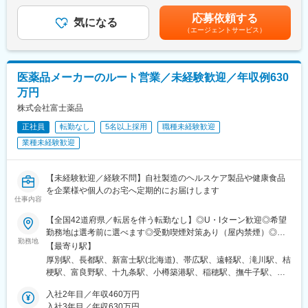
（一律手当を含む）＜昇給有無＞有＜残業手当＞有＜給与補足＞■
【変更の範囲：会社の定める業務】
経験・スキル考慮の上決定します。賃金はあくまでも目安の金額
応募依頼する
■入社後の研修について：
気になる
であり、選考を通じて上下する可能性があります。月給(月額)は固
（エージェントサービス）
導入研修・OJTを通じて仕事を学びます。入社後2～3カ月間は
定手当を含めた表記です。
OJTで知識をつけていただき、早ければ2～3カ月、遅ければ半年
で一人立ちとなる想定です。製品についての勉強会なども営業所
ごとで開催されており継続的にフォローをする体制も整っている
医薬品メーカーのルート営業／未経験歓迎／年収例630
他、社風としても社員同士で助け合う風土がありますので業界未
万円
経験であってもご安心ください。
■組織構成：
株式会社富士薬品
営業は4部門に分かれていますが、今回は脳神経外科製品（電気メ
正社員
転勤なし
5名以上採用
職種未経験歓迎
ス、圧可変式シャントバルブ等）の担当となります。
業種未経験歓迎
■同社の魅力
【幅広い商品群】
開発、販売の歴史を持つ人工呼吸器のみならず、急性期領域、在
【未経験歓迎／経験不問】自社製造のヘルスケア製品や健康食品
宅ケア、手術室設備、外科系製品、産婦人科製品など、幅広い商
を企業様や個人のお宅へ定期的にお届けします
品群を持ちます。
仕事内容
【日系×世界展開の医療機器企業】
日本における最先端医療機器の輸入商社として国内トップシェア
【全国42道府県／転居を伴う転勤なし】◎U・Iターン歓迎◎希望
の製品を持ち、海外グループ会社による世界規模(アメリカ、フラ
勤務地は選考前に選べます◎受動喫煙対策あり（屋内禁煙）◎オ
勤務地
ンス、イタリア、スイス等)の事業展開を行なっています。社会貢
ンライン面接実施中■北海道・東北北海道／青森／岩手／秋田／山
【最寄り駅】
献性が高く、安定している医療業界かつ日本の歴史あるグローバ
形／福島■関東茨城／栃木／群馬／神奈川／埼玉／千葉■北陸・甲
厚別駅、長都駅、新富士駅(北海道)、帯広駅、遠軽駅、滝川駅、桔
ル企業という非常に珍しい同社にて力を存分に発揮して頂きたい
信越新潟／富山／石川／福井／長野／山梨■東海静岡／愛知／三重
梗駅、富良野駅、十九条駅、小樽築港駅、稲穂駅、撫牛子駅、羽
と考えています。
／岐阜■関西大阪／京都／滋賀／奈良／兵庫／和歌山■中国・四国
後牛島駅、横手駅、千徳駅、泉駅(常磐線)、北山形駅、偕楽園駅、
【商社、メーカー双方の機能が強み】
広島／島根／岡山／山口／徳島／愛媛／香川■九州・沖縄福岡／大
入社2年目／年収460万円
鹿島神宮駅、大宝駅、土浦駅、後台駅、黒磯駅、上今市駅、渋川
海外の優れた医療機器を輸入し販売する商社機能のみならず、自
分／宮崎／鹿児島／熊本／長崎／沖縄＜オンライン面接実施中＞
入社3年目／年収630万円