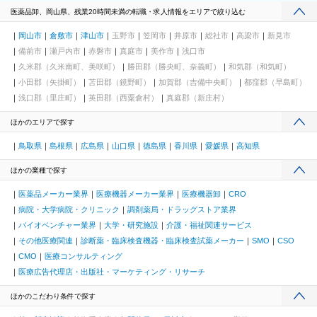
医薬品卸、岡山県、残業20時間未満の転職・求人情報をエリアで絞り込む
岡山市
倉敷市
津山市
玉野市
笠岡市
井原市
総社市
高梁市
新見市
備前市
瀬戸内市
赤磐市
真庭市
美作市
浅口市
久米郡（久米南町、美咲町）
勝田郡（勝央町、奈義町）
和気郡（和気町）
小田郡（矢掛町）
苫田郡（鏡野町）
加賀郡（吉備中央町）
都窪郡（早島町）
浅口郡（里庄町）
英田郡（西粟倉村）
真庭郡（新庄村）
ほかのエリアで探す
鳥取県
島根県
広島県
山口県
徳島県
香川県
愛媛県
高知県
ほかの業種で探す
医薬品メーカー業界
医療機器メーカー業界
医療機器卸
CRO
病院・大学病院・クリニック
調剤薬局・ドラッグストア業界
バイオベンチャー業界
大学・研究施設
介護・福祉関連サービス
その他医療関連
診断薬・臨床検査機器・臨床検査試薬メーカー
SMO
CSO
CMO
医療コンサルティング
医療広告代理店・出版社・マーケティング・リサーチ
ほかのこだわり条件で探す