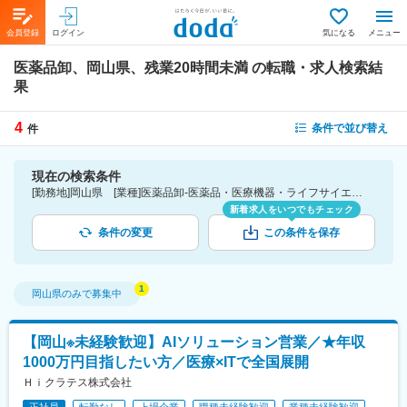
会員登録
ログイン
気になる
メニュー
医薬品卸、岡山県、残業20時間未満
の転職・求人検索結
果
4
条件で並び替え
件
現在の検索条件
[勤務地]岡山県 [業種]医薬品卸-医薬品・医療機器・ライフサイエンス・医療系サービス [詳細条件](休日・働き方)残業20時間未満
新着求人をいつでもチェック
条件の変更
この条件を保存
岡山県
のみで募集中
【岡山※未経験歓迎】AIソリューション営業／★年収
1000万円目指したい方／医療×ITで全国展開
Ｈｉクラテス株式会社