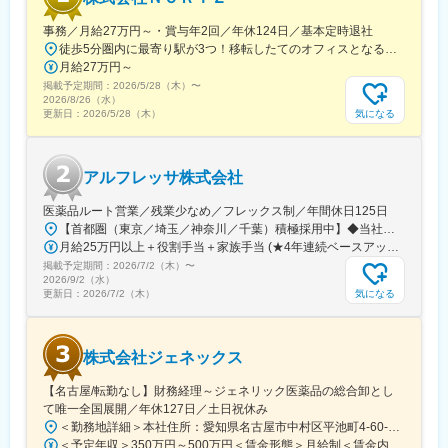
事務／月給27万円～・賞与年2回／年休124日／基本定時退社
徒歩5分圏内に最寄り駅が3つ！移転したてのオフィスとなるため、新しくキレイなオフィスで働けます！★転勤なし東京都中央区銀座6-13-16 ヒューリック銀座ウォールビル3階新富町から徒歩3分※受動喫煙対策：屋内禁煙
月給27万円～
掲載予定期間：
2026/5/28（木）
〜
2026/8/26（水）
気になる
更新日：
2026/5/28（木）
アルフレッサ株式会社
医薬品ルート営業／残業少なめ／フレックス制／年間休日125日
【首都圏（東京／埼玉／神奈川／千葉）積極採用中】◆当社が展開する【北海道／関東／首都圏／中部／近畿／九州】の各事業所へご希望を考慮した上で配属となります。【北海道】北海道【関東】栃木／群馬／茨城／長野／山梨／新潟【首都圏】東京／埼玉／神奈川／千葉★積極採用エリア【中部】静岡／愛知／三重／岐阜【近畿】滋賀／兵庫／大阪／京都／奈良／和歌山【九州】福岡／長崎／熊本／大分／宮崎／鹿児島各事業所の詳細については、弊社HPよりご確認ください※「企業情報」→「拠点」よりご確認いただけます。屋内禁煙(※喫煙室あり※禁煙タイムあり※喫煙室での就労はありません)
月給25万円以上＋役割手当＋家族手当 (★4年連続ベースアップ実施！)※時間外手当別途支給※年齢、経験、能力を考慮の上、優遇します
掲載予定期間：
2026/7/2（木）
〜
2026/9/2（水）
気になる
更新日：
2026/7/2（木）
株式会社ジェネックス
【名古屋/転勤なし】財務経理～ジェネリック医薬品の総合卸とし
て唯一全国展開／年休127日／土日祝休み
＜勤務地詳細＞本社住所：愛知県名古屋市中村区平池町4-60-12 グローバルゲート27F受動喫煙対策：敷地内喫煙可能場所あり変更の範囲：無
＜予定年収＞350万円～500万円＜賃金形態＞月給制＜賃金内訳＞月額（基本給）：250,000円～357,000円＜月給＞250,000円～357,000円＜昇給有無＞有＜残業手当＞有＜給与補足＞昇給：年１回（３月）賞与：年２回（6月、12月）※経験、スキルに応じて相談のうえ決定いたします※残業手当は別途支給30歳年収：350万円／月給25万円+賞与35歳年収：400万円／月給28.5万円+賞与賃金はあくまでも目安の金額であり、選考を通じて上下する可能性があります。月給(月額)は固定手当を含めた表記です。