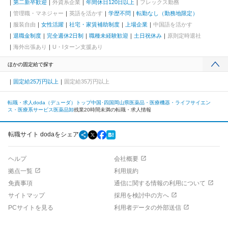
第二新卒歓迎
外資系企業
年間休日120日以上
フレックス勤務
管理職・マネジャー
英語を活かす
学歴不問
転勤なし（勤務地限定）
服装自由
女性活躍
社宅・家賃補助制度
上場企業
中国語を活かす
退職金制度
完全週休2日制
職種未経験歓迎
土日祝休み
原則定時退社
海外出張あり
U・Iターン支援あり
ほかの固定給で探す
固定給25万円以上
固定給35万円以上
転職・求人doda（デューダ）トップ
中国･四国
岡山県
医薬品・医療機器・ライフサイエン
ス・医療系サービス
医薬品卸
残業20時間未満の転職・求人情報
転職サイト dodaをシェア
ヘルプ
会社概要
拠点一覧
利用規約
免責事項
通信に関する情報の利用について
サイトマップ
採用を検討中の方へ
PCサイトを見る
利用者データの外部送信