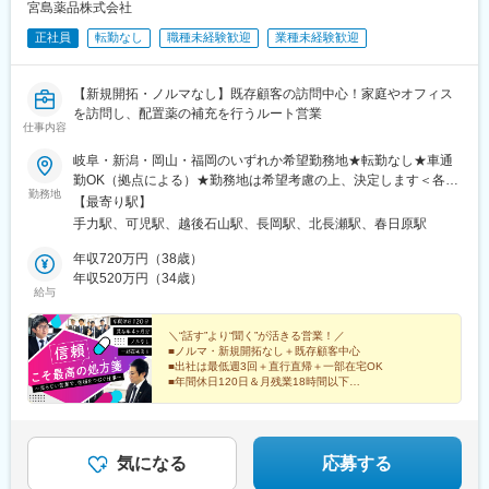
・その他オプション製品
宮島薬品株式会社
正社員
転勤なし
職種未経験歓迎
業種未経験歓迎
■入社後の流れ：
入社後3ヶ月程度は同社の宿泊研修施設「セミナーハウス」にて研
修を行います。商品知識、歯科知識、IT知識、顧客対応を学んで
【新規開拓・ノルマなし】既存顧客の訪問中心！家庭やオフィス
いただきます。
を訪問し、配置薬の補充を行うルート営業
3ヶ月の研修後も先輩社員がしっかりとサポートいたしますので安
仕事内容
心です。
岐阜・新潟・岡山・福岡のいずれか希望勤務地★転勤なし★車通
■インセンティブ：
勤OK（拠点による）★勤務地は希望考慮の上、決定します＜各拠
勤務地
社歴・年齢・学歴・性別、一切関係ありません。
点の住所＞■岐阜営業所：岐阜県羽島郡岐南町三宅8-222 宮島ビル
【最寄り駅】
実力と成果で評価する独自の評価制度を導入しています。
2F■岐阜可児営業所：岐阜県可児市徳野南1‐68 コーポ華うさぎ
手力駅、可児駅、越後石山駅、長岡駅、北長瀬駅、春日原駅
内容としては、ランクに応じて月10万円～30万円＋年間100万円
101号室■新潟営業所：新潟県新潟市中央区山二ツ2-2-12 小林ビル
～300万円の追加報酬を設定しています。
1F■新潟長岡営業所：新潟県長岡市大島本町5-118-23■岡山営業
年収720万円（38歳）
医療DX推進を背景に需要が高く、一件あたりの契約単価も高いた
所：岡山県岡山市北区西長瀬261-101■福岡営業所：福岡県大野城
年収520万円（34歳）
給与
め成果が収入へ直結します。
市乙金東1‐1‐12 古賀ビル2号室※受動喫煙対策あり
参考例.
・中途入社1年目20代／年収580万円（未経験者）
＼“話す”より“聞く”が活きる営業！／
■ノルマ・新規開拓なし＋既存顧客中心
・中途入社2年目20代／年収760万円（未経験者）
■出社は最低週3回＋直行直帰＋一部在宅OK
・中途入社5年目30代／年収1,100万円
■年間休日120日＆月残業18時間以下
・中途入社8年目30代／年収1,500万円
■未経験歓迎！種類豊富な研修あり
◎売り込むより、じっくりヒアリングする提案スタイル
■会社概要
・電子カルテ、AI音声認識、訪問歯科支援まで、歯科DXを総合的
気になる
応募する
に支援。