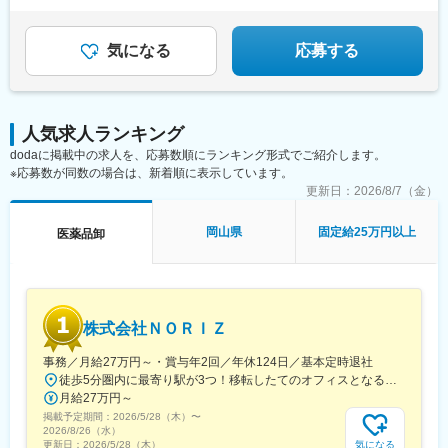
★成果は毎月インセンティブで還元／正当な評価で頑張
筒井駅、豊岡駅(兵庫県)、新宮駅、安芸長束駅、安浦駅、周布駅、
りは給与に反映
出雲市駅、高野駅、西富井駅、周防下郷駅、櫛ケ浜駅、府中駅(徳
島県)、北久米駅、北宇和島駅、伏石駅、下曽根駅、高城駅、杵築
気になる
応募する
駅、宮崎駅、日向庄内駅、門川駅、志布志駅、日宇駅、玉名駅、
赤嶺駅、下菅谷駅、長沼駅(静岡県)
人気求人ランキング
dodaに掲載中の求人を、応募数順にランキング形式でご紹介します。
※応募数が同数の場合は、新着順に表示しています。
更新日：
2026/8/7（金）
岡山県
固定給25万円以上
医薬品卸
株式会社ＮＯＲＩＺ
事務／月給27万円～・賞与年2回／年休124日／基本定時退社
徒歩5分圏内に最寄り駅が3つ！移転したてのオフィスとなるため、新しくキレイなオフィスで働けます！★転勤なし東京都中央区銀座6-13-16 ヒューリック銀座ウォールビル3階新富町から徒歩3分※受動喫煙対策：屋内禁煙
月給27万円～
掲載予定期間：
2026/5/28（木）
〜
2026/8/26（水）
気になる
更新日：
2026/5/28（木）