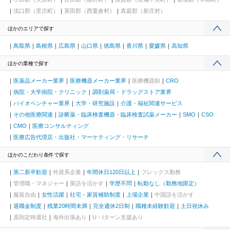
浅口郡（里庄町）
英田郡（西粟倉村）
真庭郡（新庄村）
ほかのエリアで探す
鳥取県
島根県
広島県
山口県
徳島県
香川県
愛媛県
高知県
ほかの業種で探す
医薬品メーカー業界
医療機器メーカー業界
医療機器卸
CRO
病院・大学病院・クリニック
調剤薬局・ドラッグストア業界
バイオベンチャー業界
大学・研究施設
介護・福祉関連サービス
その他医療関連
診断薬・臨床検査機器・臨床検査試薬メーカー
SMO
CSO
CMO
医療コンサルティング
医療広告代理店・出版社・マーケティング・リサーチ
ほかのこだわり条件で探す
第二新卒歓迎
外資系企業
年間休日120日以上
フレックス勤務
管理職・マネジャー
英語を活かす
学歴不問
転勤なし（勤務地限定）
服装自由
女性活躍
社宅・家賃補助制度
上場企業
中国語を活かす
退職金制度
残業20時間未満
完全週休2日制
職種未経験歓迎
土日祝休み
原則定時退社
海外出張あり
U・Iターン支援あり