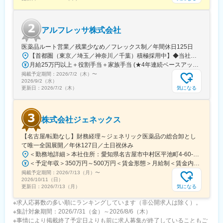
アルフレッサ株式会社
医薬品ルート営業／残業少なめ／フレックス制／年間休日125日
【首都圏（東京／埼玉／神奈川／千葉）積極採用中】◆当社が展開する【北海道／関東／首都圏／中部／近畿／九州】の各事業所へご希望を考慮した上で配属となります。【北海道】北海道【関東】栃木／群馬／茨城／長野／山梨／新潟【首都圏】東京／埼玉／神奈川／千葉★積極採用エリア【中部】静岡／愛知／三重／岐阜【近畿】滋賀／兵庫／大阪／京都／奈良／和歌山【九州】福岡／長崎／熊本／大分／宮崎／鹿児島各事業所の詳細については、弊社HPよりご確認ください※「企業情報」→「拠点」よりご確認いただけます。屋内禁煙(※喫煙室あり※禁煙タイムあり※喫煙室での就労はありません)
月給25万円以上＋役割手当＋家族手当 (★4年連続ベースアップ実施！)※時間外手当別途支給※年齢、経験、能力を考慮の上、優遇します
掲載予定期間：
2026/7/2（木）
〜
2026/9/2（水）
気になる
更新日：
2026/7/2（木）
株式会社ジェネックス
【名古屋/転勤なし】財務経理～ジェネリック医薬品の総合卸とし
て唯一全国展開／年休127日／土日祝休み
＜勤務地詳細＞本社住所：愛知県名古屋市中村区平池町4-60-12 グローバルゲート27F受動喫煙対策：敷地内喫煙可能場所あり変更の範囲：無
＜予定年収＞350万円～500万円＜賃金形態＞月給制＜賃金内訳＞月額（基本給）：250,000円～357,000円＜月給＞250,000円～357,000円＜昇給有無＞有＜残業手当＞有＜給与補足＞昇給：年１回（３月）賞与：年２回（6月、12月）※経験、スキルに応じて相談のうえ決定いたします※残業手当は別途支給30歳年収：350万円／月給25万円+賞与35歳年収：400万円／月給28.5万円+賞与賃金はあくまでも目安の金額であり、選考を通じて上下する可能性があります。月給(月額)は固定手当を含めた表記です。
掲載予定期間：
2026/7/13（月）
〜
2026/10/11（日）
気になる
更新日：
2026/7/13（月）
※求人応募数の多い順にランキングしています（非公開求人は除く）。
※集計対象期間：2026/7/31（金）～2026/8/6（木）
※事情により掲載終了予定日よりも前に求人募集が終了していることもご