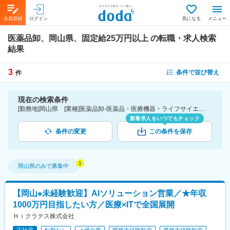
会員登録
ログイン
気になる
メニュー
医薬品卸、岡山県、固定給25万円以上
の転職・求人検索
結果
3
条件で並び替え
件
現在の検索条件
[勤務地]岡山県 [業種]医薬品卸-医薬品・医療機器・ライフサイエンス・医療系サービス [詳細条件](待遇・福利厚生)固定給25万円以上
新着求人をいつでもチェック
条件の変更
この条件を保存
岡山県
のみで募集中
【岡山※未経験歓迎】AIソリューション営業／★年収
1000万円目指したい方／医療×ITで全国展開
Ｈｉクラテス株式会社