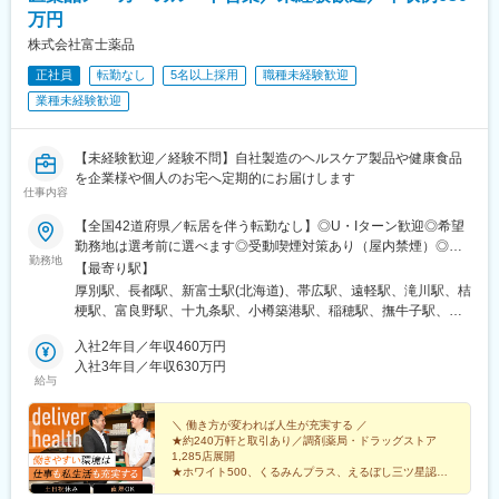
・「治療から予防へ」「外来から訪問へ」という業界変革の追い
他、社風としても社員同士で助け合う風土がありますので業界未
万円
風を受け、主力製品『AI・音声Hiクラテス』の全国展開を加速し
経験であってもご安心ください。
ています。
■組織構成：
株式会社富士薬品
営業は4部門に分かれていますが、今回は脳神経外科製品（電気メ
正社員
転勤なし
5名以上採用
職種未経験歓迎
ス、圧可変式シャントバルブ等）の担当となります。
業種未経験歓迎
変更の範囲：会社の定める業務
■同社の魅力
【幅広い商品群】
開発、販売の歴史を持つ人工呼吸器のみならず、急性期領域、在
【未経験歓迎／経験不問】自社製造のヘルスケア製品や健康食品
宅ケア、手術室設備、外科系製品、産婦人科製品など、幅広い商
を企業様や個人のお宅へ定期的にお届けします
品群を持ちます。
仕事内容
【日系×世界展開の医療機器企業】
日本における最先端医療機器の輸入商社として国内トップシェア
【全国42道府県／転居を伴う転勤なし】◎U・Iターン歓迎◎希望
の製品を持ち、海外グループ会社による世界規模(アメリカ、フラ
勤務地は選考前に選べます◎受動喫煙対策あり（屋内禁煙）◎オ
勤務地
ンス、イタリア、スイス等)の事業展開を行なっています。社会貢
ンライン面接実施中■北海道・東北北海道／青森／岩手／秋田／山
【最寄り駅】
献性が高く、安定している医療業界かつ日本の歴史あるグローバ
形／福島■関東茨城／栃木／群馬／神奈川／埼玉／千葉■北陸・甲
厚別駅、長都駅、新富士駅(北海道)、帯広駅、遠軽駅、滝川駅、桔
ル企業という非常に珍しい同社にて力を存分に発揮して頂きたい
信越新潟／富山／石川／福井／長野／山梨■東海静岡／愛知／三重
梗駅、富良野駅、十九条駅、小樽築港駅、稲穂駅、撫牛子駅、羽
と考えています。
／岐阜■関西大阪／京都／滋賀／奈良／兵庫／和歌山■中国・四国
後牛島駅、横手駅、千徳駅、泉駅(常磐線)、北山形駅、偕楽園駅、
【商社、メーカー双方の機能が強み】
広島／島根／岡山／山口／徳島／愛媛／香川■九州・沖縄福岡／大
入社2年目／年収460万円
鹿島神宮駅、大宝駅、土浦駅、後台駅、黒磯駅、上今市駅、渋川
海外の優れた医療機器を輸入し販売する商社機能のみならず、自
分／宮崎／鹿児島／熊本／長崎／沖縄＜オンライン面接実施中＞
入社3年目／年収630万円
駅、太田駅(群馬県)、大森台駅、青堀駅、南与野駅、武蔵高萩駅、
給与
社グループメーカーによる製品開発・製造にも積極的に取り組ん
その他、下記「勤務地一覧」よりご確認ください藤枝営業所：静
八潮駅、鴨居駅、倉見駅、磯部駅(石川県)、徳田駅(石川県)、上枝
でいるほか、現場の声を生かしたOEMブランド「tkbシリーズ」も
岡県静岡県島田市道悦3-14-2三島営業所：静岡県田方郡函南町肥
駅、砺波駅、片原町駅(富山県)、速星駅、春江駅、水落駅、しんざ
展開しています。
田字南中道476中津川営業所：岐阜県中津川市中津川字大西667-1
＼ 働き方が変われば人生が充実する ／
駅、上越妙高駅、信州中野駅、附属中学前駅、切石駅、岩村田
★約240万軒と取引あり／調剤薬局・ドラッグストア
田辺営業所：和歌山県田辺市三栖字三反田130-5京都北営業所：京
駅、西上田駅、酒折駅、禾生駅、富士駅、古庄駅、半田駅、荒子
1,285店展開
変更の範囲：会社の定める業務
都府京都市北区上賀茂向縄手町16滑川営業所：富山県滑川市柳原
川公園駅、妙興寺駅、六軒駅(三重県)、霞ケ浦駅、光善寺駅、平野
★ホワイト500、くるみんプラス、えるぼし三ツ星認定
字宮ノ東41-29※詳細は「会社概要」欄HPから
企業
駅(地下鉄)、久米田駅、ケーブル八幡宮山上駅、田村駅、唐崎駅、