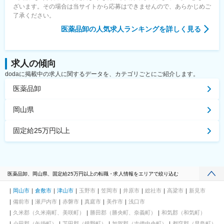
ざいます。その場合は当サイトから応募はできませんので、あらかじめご
了承ください。
医薬品卸
の人気求人ランキングを詳しく見る
求人の傾向
dodaに掲載中の求人に関するデータを、カテゴリごとにご紹介します。
医薬品卸
岡山県
固定給25万円以上
医薬品卸、岡山県、固定給25万円以上の転職・求人情報をエリアで絞り込む
岡山市
倉敷市
津山市
玉野市
笠岡市
井原市
総社市
高梁市
新見市
備前市
瀬戸内市
赤磐市
真庭市
美作市
浅口市
久米郡（久米南町、美咲町）
勝田郡（勝央町、奈義町）
和気郡（和気町）
小田郡（矢掛町）
苫田郡（鏡野町）
加賀郡（吉備中央町）
都窪郡（早島町）