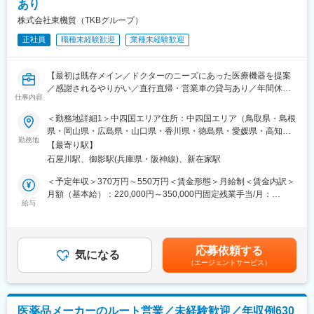
・その他オプション製品
あり
株式会社東機貿（TKBグループ）
■入社後の流れ：
入社後3ヶ月程度は同社の宿泊研修施設「セミナーハウス」にて研
正社員
職種未経験歓迎
業種未経験歓迎
修を行います。商品知識、歯科知識、IT知識、顧客対応を学んで
いただきます。
3ヶ月の研修後も先輩社員がしっかりとサポートいたしますので安
【最初は既存メイン／ドクターのニーズにあった医療機器を提案
心です。
／感謝されるやりがい／直行直帰・営業車の貸与あり／年間休日
仕事内容
120日／日本の歴史あるグローバル企業】
■インセンティブ：
＜勤務地詳細1＞中四国エリア住所：中四国エリア（鳥取県・島根
社歴・年齢・学歴・性別、一切関係ありません。
■職務詳細：
県・岡山県・広島県・山口県・香川県・徳島県・愛媛県・高知
実力と成果で評価する独自の評価制度を導入しています。
担当エリア病院へ訪問、ドクターや医療従事者がどんな医療機器
勤務地
県）を担当 ※ご希望や適性に応じて決定いたします。受動喫煙対
【最寄り駅】
内容としては、ランクに応じて月10万円～30万円＋年間100万円
を必要としているかヒアリングします。ニーズを把握したら適切
策：屋内全面禁煙＜勤務地詳細2＞大阪営業所（兵庫）住所：兵庫
石屋川駅、御影駅(兵庫県・阪神線)、新在家駅
～300万円の追加報酬を設定しています。
な製品を提案し、導入して頂きます。提案先は最初は既存がメイ
県神戸市東灘区御影塚町1-9-11 勤務地最寄駅：阪神電鉄線／石矢
医療DX推進を背景に需要が高く、一件あたりの契約単価も高いた
ンで、ゆくゆくは新規開拓もお任せいたします。外科製品の販売
川駅受動喫煙対策：屋内全面禁煙変更の範囲：会社の定める事業
＜予定年収＞370万円～550万円＜賃金形態＞月給制＜賃金内訳＞
め成果が収入へ直結します。
においては手術に立ち会うこともあり、実際の臨床現場での製品
所
月額（基本給）：220,000円～350,000円固定残業手当/月：
参考例.
説明なども行います。
給与
40,000円（固定残業時間22時間0分/月～17時間0分/月）超過した
・中途入社1年目20代／年収580万円（未経験者）
※基本的に直行直帰型
時間外労働の残業手当は追加支給＜月給＞260,000円～390,000円
・中途入社2年目20代／年収760万円（未経験者）
※会社貸与の営業車で各お客様先を訪問
（一律手当を含む）＜昇給有無＞有＜残業手当＞有＜給与補足＞■
・中途入社5年目30代／年収1,100万円
【変更の範囲：会社の定める業務】
経験・スキル考慮の上決定します。賃金はあくまでも目安の金額
応募依頼する
・中途入社8年目30代／年収1,500万円
■入社後の研修について：
気になる
であり、選考を通じて上下する可能性があります。月給(月額)は固
（エージェントサービス）
導入研修・OJTを通じて仕事を学びます。入社後2～3カ月間は
定手当を含めた表記です。
■会社概要
OJTで知識をつけていただき、早ければ2～3カ月、遅ければ半年
・電子カルテ、AI音声認識、訪問歯科支援まで、歯科DXを総合的
で一人立ちとなる想定です。製品についての勉強会なども営業所
に支援。
ごとで開催されており継続的にフォローをする体制も整っている
医薬品メーカーのルート営業／未経験歓迎／年収例630