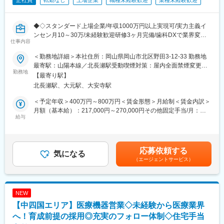
正社員
転勤なし
上場企業
職種未経験歓迎
業種未経験歓迎
◆◇スタンダード上場企業/年収1000万円以上実現可/実力主義イ
ンセン月10～30万/未経験歓迎研修3ヶ月完備/歯科DXで業界変
仕事内容
革/AIソリューション営業/同年代より圧倒的に稼ぎたい◆◇
＜勤務地詳細＞本社住所：岡山県岡山市北区野田3-12-33 勤務地
■業務内容
最寄駅：山陽本線／北長瀬駅受動喫煙対策：屋内全面禁煙変更の
・顧客の業務効率を高めるシステム提案（BtoB営業）
勤務地
範囲：会社の定める事業所
【最寄り駅】
・システムの操作説明、サポート、新規システムの導入提案
北長瀬駅、大元駅、大安寺駅
・顧客からの依頼・要望等のヒアリング
＜予定年収＞400万円～800万円＜賃金形態＞月給制＜賃金内訳＞
担当顧客数は約20～30社程度となります。歯科医院に対して、歯
月額（基本給）：217,000円～270,000円その他固定手当/月：
科システムのコンサルタントとして、医院の課題を聞きながら提
給与
14,000円固定残業手当/月：49,000円～60,000円（固定残業時間
案営業を行います。
30時間0分/月）超過した時間外労働の残業手当は追加支給＜月給
会社の方針として「サポートなくして販売なし」を掲げており、
＞280,000円～344,000円（一律手当を含む）＜昇給有無＞有＜残
営業がアフターフォローまで深く関与します。
業手当＞有＜給与補足＞※上記年収条件はあくまで目安であり、ス
応募依頼する
※業務は、新規営業7割：既存3割の割合です。新規営業が中心の
気になる
キルによってはこれ以上に上がる可能性があります。■昇給：1ヶ
（エージェントサービス）
ため成果を出しやすく、インセンティブ獲得のチャンスが豊富で
月あたり5,000円／月（過去実績）■賞与：年3回、60万円～450万
す。
円（過去実績）賃金はあくまでも目安の金額であり、選考を通じ
て上下する可能性があります。月給(月額)は固定手当を含めた表記
■メイン商材
です。
NEW
・AI・音声入力対応の歯科電子カルテ統合システム
【中四国エリア】医療機器営業◇未経験から医療業界
（電子カルテ、レセプト、画像管理、患者説明などを統合管理）
・AI・音声対応の歯周病検査システム
へ！育成前提の採用◎充実のフォロー体制◇住宅手当