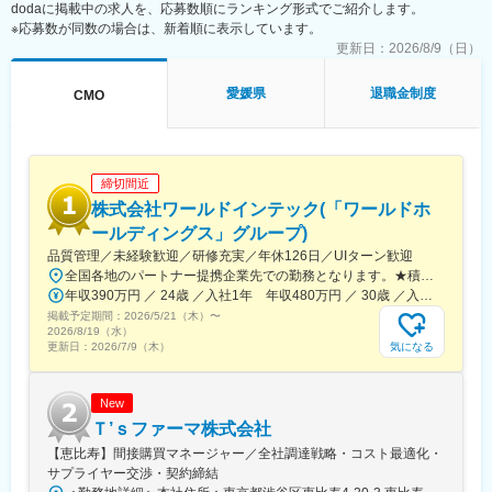
dodaに掲載中の求人を、応募数順にランキング形式でご紹介します。
■担当製品：
※応募数が同数の場合は、新着順に表示しています。
心臓や下肢の血管の病気に対し、カテーテルを用いて治療する
「バスキュラーインターベンション（血管内カテーテル治療）」
更新日：
2026/8/9（日）
や、血管内の状態を診るための「イメージング（画像診断）」、
肝臓がんの化学療法「インターベンショナルオンコロジー」に関
愛媛県
退職金制度
CMO
する製品を展開しています。治療効果の向上と、デバイスを扱う
医師が求める操作性や品質を追求するとともに、患者さんの身体
にやさしい治療（低侵襲治療）の発展に貢献しています。
＜製品詳細＞
締切間近
https://www.terumo.co.jp/business/tis
株式会社ワールドインテック(「ワールドホ
■配属エリア：
ールディングス」グループ)
国内支店のいずれかの配属となります。それぞれ在籍拠点をベー
品質管理／未経験歓迎／研修充実／年休126日／UIターン歓迎
スにチームでエリアを担当しています。業務を通じた「感動」と
全国各地のパートナー提携企業先での勤務となります。★積極採用中エリア東京・神奈川・千葉・埼玉・大阪・京都・滋賀・兵庫・愛知・三重・福岡※北海道・沖縄県を除く45都府県に多彩なプロジェクトを用意。※勤務地は希望を最大限考慮して決定します。※U・Iターン歓迎！住宅補助あり（月6万7000円まで会社補助）＼NEW！エリア制度導入／全国でスキルを伸ばしたい方も、好きな場所で研究をしたい方も、ご希望をお聞かせください！詳細は選考時にご案内いたします。【配属先企業の一例】中外製薬株式会社中外製薬工業株式会社株式会社明治堺化学工業株式会社日本化薬株式会社日東電工株式会社 豊橋事業所ニプロファーマ株式会社 大舘工場株式会社カネカ株式会社DNPファインケミカル宇都宮株式会社中外医科学研究所東邦チタニウム株式会社高田製薬株式会社株式会社理研ジェネシス株式会社マテリアルゲート三井化学EMS株式会社株式会社エネコート 他
「成長」を大事にする職場でチーム活動を重視した風土です。
年収390万円 ／ 24歳 ／入社1年 年収480万円 ／ 30歳 ／入社6年
掲載予定期間：
2026/5/21（木）
〜
■担当に関して：
2026/8/19（水）
大学病院などの基幹病院を担当いただきます。
気になる
更新日：
2026/7/9（木）
担当はエリアごとに異なりますが数件～数十件が多いです。
■仕事の魅力：
New
治療部位や手順に合わせて多様な製品を展開する中で、患者さん
Ｔ’ｓファーマ株式会社
には治療効果とQOLの向上を、ドクターには手技において最大限
【恵比寿】間接購買マネージャー／全社調達戦略・コスト最適化・
のパフォーマンスを発揮できる製品を提供することを目指してい
サプライヤー交渉・契約締結
ます。中でもMRは製品情報提供のみならず、販売した医療機器が