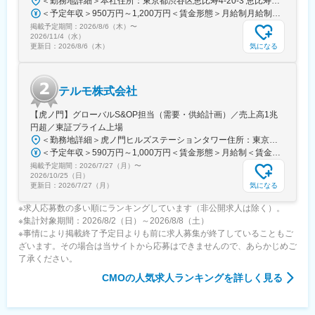
＜勤務地詳細＞本社住所：東京都渋谷区恵比寿4-20-3 恵比寿ガーデンプレイスタワー18F勤務地最寄駅：各線／恵比寿駅受動喫煙対策：屋内全面禁煙変更の範囲：会社の定める事業所（リモートワーク含む）
安全に使用されるために研修会を開催しり、使用にあたってのト
＜予定年収＞950万円～1,200万円＜賃金形態＞月給制月給制。ご経験等により変動あり、当社既定により決定。＜賃金内訳＞月額（基本給）：688,000円～869,000円＜月給＞688,000円～869,000円＜昇給有無＞有＜残業手当＞有＜給与補足＞ご経験等により変動あり、当社既定により決定。業績賞与年1回、昇給年1回。賃金はあくまでも目安の金額であり、選考を通じて上下する可能性があります。月給(月額)は固定手当を含めた表記です。
レーニングの機会を提供するなど重要な役割を担っているため、
掲載予定期間：
2026/8/6（木）
〜
やりがいを感じられます。
2026/11/4（水）
気になる
更新日：
2026/8/6（木）
変更の範囲：会社の定める業務
テルモ株式会社
【虎ノ門】グローバルS&OP担当（需要・供給計画）／売上高1兆
円超／東証プライム上場
＜勤務地詳細＞虎ノ門ヒルズステーションタワー住所：東京都港区虎ノ門２丁目６－１ 虎ノ門ヒルズ ステーションタワー 受動喫煙対策：敷地内喫煙可能場所あり変更の範囲：会社の定める事業所
＜予定年収＞590万円～1,000万円＜賃金形態＞月給制＜賃金内訳＞月額（基本給）：279,000円～534,000円＜月給＞279,000円～534,000円＜昇給有無＞有＜残業手当＞有＜給与補足＞※上記年収はあくまでも目安の金額であり、選考を通じて経験、能力等を考慮し同社規定により決定します。■賞与あり（年2回）■昇給・昇格あり（年1回）■職位：一般職～主任職賃金はあくまでも目安の金額であり、選考を通じて上下する可能性があります。月給(月額)は固定手当を含めた表記です。
掲載予定期間：
2026/7/27（月）
〜
2026/10/25（日）
気になる
更新日：
2026/7/27（月）
※求人応募数の多い順にランキングしています（非公開求人は除く）。
※集計対象期間：2026/8/2（日）～2026/8/8（土）
※事情により掲載終了予定日よりも前に求人募集が終了していることもご
ざいます。その場合は当サイトから応募はできませんので、あらかじめご
了承ください。
CMO
の人気求人ランキングを詳しく見る