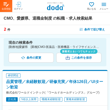
会員登録
ログイン
気になる
メニュー
CMO、愛媛県、退職金制度
の転職・求人検索結果
2
条件で並び替え
件
現在の検索条件
[勤務地]愛媛県 [業種]CMO-医薬品・医療機器・ライフサイエンス・医療系サービス [詳細条件](待遇・福利厚生)退職金制度
新着求人をいつでもチェック
条件の変更
この条件を保存
締切間近
品質管理／未経験歓迎／研修充実／年休126日／UIター
ン歓迎
株式会社ワールドインテック(「ワールドホールディングス」グループ)
正社員
5名以上採用
職種未経験歓迎
業種未経験歓迎