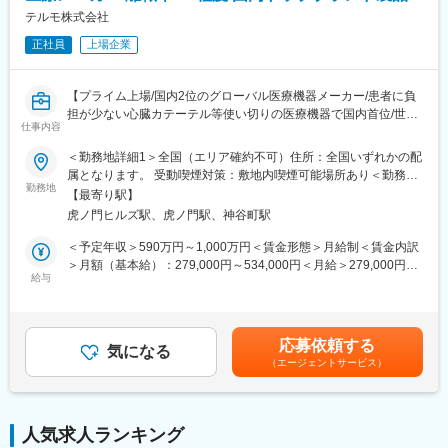
テルモ株式会社
正社員
上場企業
【プライム上場/国内2位のグローバル医療機器メーカー/患者に負
担が少ない心臓カテーテル等使い切りの医療機器で国内首位/世界
仕事内容
160カ国以上で展開】
＜勤務地詳細1＞全国（エリア確約不可）住所：全国いずれかの配
■メインミッション：
属となります。 受動喫煙対策：敷地内喫煙可能場所あり＜勤務地
担当エリアの病院（主に医師）に対し、当社のインターベンショ
勤務地
詳細2＞虎ノ門ヒルズステーションタワー住所：東京都港区虎ノ門
【最寄り駅】
ナルシステムズ事業（血管内治療）にて扱っている製品を提案し
２丁目６－１ 虎ノ門ヒルズ ステーションタワー 受動喫煙対策：
虎ノ門ヒルズ駅、虎ノ門駅、神谷町駅
ていただきます。
敷地内喫煙可能場所あり変更の範囲：会社の定める事業所（リモ
製品の販売、サービスの提供を通じて医療現場の改題を解決する
ートワーク含む）
＜予定年収＞590万円～1,000万円＜賃金形態＞月給制＜賃金内訳
ことで医療に貢献し、テルモブランドを育成することがミッショ
＞月額（基本給）：279,000円～534,000円＜月給＞279,000円～
ンです。
給与
534,000円＜昇給有無＞有＜残業手当＞有＜給与補足＞※経験、能
力等を考慮し同社規定により決定■営業日当あり■賞与あり（年2
■業務内容：
回）■昇給・昇格あり（年1回）■職位：一般職～主任クラス賃金
・担当製品の販売活動、各種販促イベントの企画運営
はあくまでも目安の金額であり、選考を通じて上下する可能性が
応募依頼する
・製品適正使用のための技術サポート（手術の立会いあり）
気になる
あります。月給(月額)は固定手当を含めた表記です。
（エージェントサービス）
・製品適正使用に必要となる文献・資料・製品関連情報の提供
・販売代理店へのサポート（製品情報の提供・勉強会の主催な
ど）
・各種学会への参加（年数回程度で土日出社があります。）
人気求人ランキング