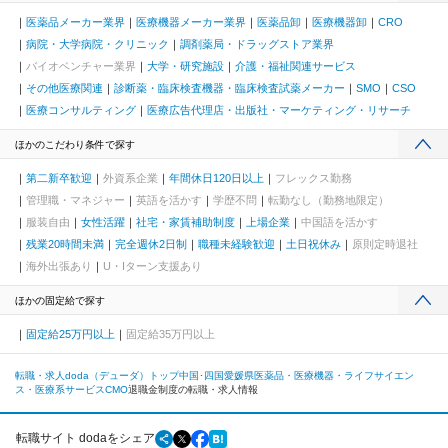
医薬品メーカー業界
医療機器メーカー業界
医薬品卸
医療機器卸
CRO
病院・大学病院・クリニック
調剤薬局・ドラッグストア業界
バイオベンチャー業界
大学・研究施設
介護・福祉関連サービス
その他医療関連
診断薬・臨床検査機器・臨床検査試薬メーカー
SMO
CSO
医療コンサルティング
医療広告代理店・出版社・マーケティング・リサーチ
ほかのこだわり条件で探す
第二新卒歓迎
外資系企業
年間休日120日以上
フレックス勤務
管理職・マネジャー
英語を活かす
学歴不問
転勤なし（勤務地限定）
服装自由
女性活躍
社宅・家賃補助制度
上場企業
中国語を活かす
残業20時間未満
完全週休2日制
職種未経験歓迎
土日祝休み
原則定時退社
海外出張あり
U・Iターン支援あり
ほかの固定給で探す
固定給25万円以上
固定給35万円以上
転職・求人doda（デューダ）トップ
中国･四国
愛媛県
医薬品・医療機器・ライフサイエン
ス・医療系サービス
CMO
退職金制度の転職・求人情報
転職サイト dodaをシェア