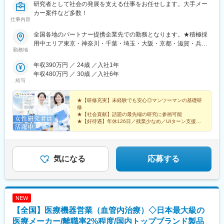
研究者として社会の発展を支える仕事をお任せします。大手メー
カー案件など多数！
仕事内容
全国各地のパートナー提携企業先での勤務となります。★積極採
用中エリア東京・神奈川・千葉・埼玉・大阪・京都・滋賀・兵
勤務地
庫・愛知・三重・福岡※北海道・沖縄県を除く45都府県に多彩な
プロジェクトを用意。※勤務地は希望を最大限考慮して決定しま
年収390万円 ／ 24歳 ／入社1年
す。※U・Iターン歓迎！住宅補助あり（月6万7000円まで会社補
年収480万円 ／ 30歳 ／入社6年
助）＼NEW！エリア制度導入／全国でスキルを伸ばしたい方も、
給与
好きな場所で研究をしたい方も、ご希望をお聞かせください！詳
細は選考時にご案内いたします。【配属先企業の一例】中外製薬
★【研修充実】未経験でも安心◎マンツーマンの基礎研
株式会社中外製薬工業株式会社株式会社明治堺化学工業株式会社
修
★【社会貢献】話題の最先端の研究に参画可能
日本化薬株式会社日東電工株式会社 豊橋事業所ニプロファーマ株
★【好待遇】年休126日／残業少なめ／UIターン支援充
式会社 大舘工場株式会社カネカ株式会社DNPファインケミカル宇
実
都宮株式会社中外医科学研究所東邦チタニウム株式会社高田製薬
★【働きやすさ】産育休取得・復帰実績多数
株式会社株式会社理研ジェネシス株式会社マテリアルゲート三井
★【納得入社】会社説明会・カジュアル面談実施中◎
化学EMS株式会社株式会社エネコート 他
気になる
応募する
NEW
【全国】医療機器営業（血管内治療）◇日本最大級の
医療メーカー/離職率2%程度/国内トップブランド製品