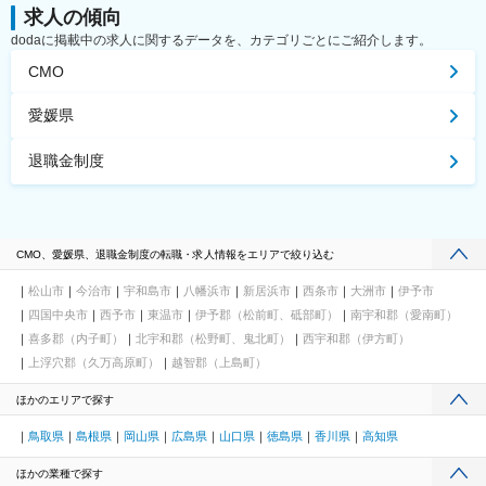
求人の傾向
dodaに掲載中の求人に関するデータを、カテゴリごとにご紹介します。
CMO
愛媛県
退職金制度
CMO、愛媛県、退職金制度の転職・求人情報をエリアで絞り込む
松山市
今治市
宇和島市
八幡浜市
新居浜市
西条市
大洲市
伊予市
四国中央市
西予市
東温市
伊予郡（松前町、砥部町）
南宇和郡（愛南町）
喜多郡（内子町）
北宇和郡（松野町、鬼北町）
西宇和郡（伊方町）
上浮穴郡（久万高原町）
越智郡（上島町）
ほかのエリアで探す
鳥取県
島根県
岡山県
広島県
山口県
徳島県
香川県
高知県
ほかの業種で探す