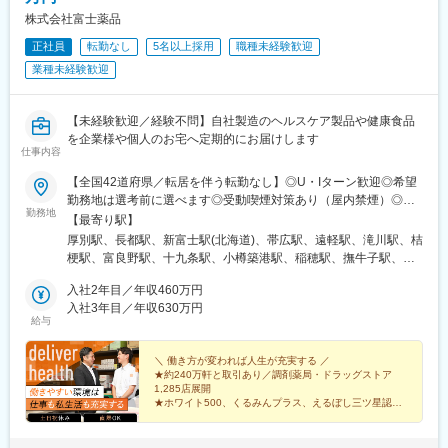
・「治療から予防へ」「外来から訪問へ」という業界変革の追い
■組織構成：
株式会社富士薬品
風を受け、主力製品『AI・音声Hiクラテス』の全国展開を加速し
営業は4部門に分かれていますが、今回は脳神経外科製品（電気メ
正社員
転勤なし
5名以上採用
職種未経験歓迎
ています。
ス、圧可変式シャントバルブ等）の担当となります。
業種未経験歓迎
■同社の魅力
【幅広い商品群】
変更の範囲：会社の定める業務
開発、販売の歴史を持つ人工呼吸器のみならず、急性期領域、在
【未経験歓迎／経験不問】自社製造のヘルスケア製品や健康食品
宅ケア、手術室設備、外科系製品、産婦人科製品など、幅広い商
を企業様や個人のお宅へ定期的にお届けします
品群を持ちます。
仕事内容
【日系×世界展開の医療機器企業】
日本における最先端医療機器の輸入商社として国内トップシェア
【全国42道府県／転居を伴う転勤なし】◎U・Iターン歓迎◎希望
の製品を持ち、海外グループ会社による世界規模(アメリカ、フラ
勤務地は選考前に選べます◎受動喫煙対策あり（屋内禁煙）◎オ
勤務地
ンス、イタリア、スイス等)の事業展開を行なっています。社会貢
ンライン面接実施中■北海道・東北北海道／青森／岩手／秋田／山
【最寄り駅】
献性が高く、安定している医療業界かつ日本の歴史あるグローバ
形／福島■関東茨城／栃木／群馬／神奈川／埼玉／千葉■北陸・甲
厚別駅、長都駅、新富士駅(北海道)、帯広駅、遠軽駅、滝川駅、桔
ル企業という非常に珍しい同社にて力を存分に発揮して頂きたい
信越新潟／富山／石川／福井／長野／山梨■東海静岡／愛知／三重
梗駅、富良野駅、十九条駅、小樽築港駅、稲穂駅、撫牛子駅、羽
と考えています。
／岐阜■関西大阪／京都／滋賀／奈良／兵庫／和歌山■中国・四国
後牛島駅、横手駅、千徳駅、泉駅(常磐線)、北山形駅、偕楽園駅、
【商社、メーカー双方の機能が強み】
広島／島根／岡山／山口／徳島／愛媛／香川■九州・沖縄福岡／大
入社2年目／年収460万円
鹿島神宮駅、大宝駅、土浦駅、後台駅、黒磯駅、上今市駅、渋川
海外の優れた医療機器を輸入し販売する商社機能のみならず、自
分／宮崎／鹿児島／熊本／長崎／沖縄＜オンライン面接実施中＞
入社3年目／年収630万円
駅、太田駅(群馬県)、大森台駅、青堀駅、南与野駅、武蔵高萩駅、
給与
社グループメーカーによる製品開発・製造にも積極的に取り組ん
その他、下記「勤務地一覧」よりご確認ください藤枝営業所：静
八潮駅、鴨居駅、倉見駅、磯部駅(石川県)、徳田駅(石川県)、上枝
でいるほか、現場の声を生かしたOEMブランド「tkbシリーズ」も
岡県静岡県島田市道悦3-14-2三島営業所：静岡県田方郡函南町肥
駅、砺波駅、片原町駅(富山県)、速星駅、春江駅、水落駅、しんざ
展開しています。
田字南中道476中津川営業所：岐阜県中津川市中津川字大西667-1
＼ 働き方が変われば人生が充実する ／
駅、上越妙高駅、信州中野駅、附属中学前駅、切石駅、岩村田
★約240万軒と取引あり／調剤薬局・ドラッグストア
田辺営業所：和歌山県田辺市三栖字三反田130-5京都北営業所：京
駅、西上田駅、酒折駅、禾生駅、富士駅、古庄駅、半田駅、荒子
1,285店展開
変更の範囲：会社の定める業務
都府京都市北区上賀茂向縄手町16滑川営業所：富山県滑川市柳原
川公園駅、妙興寺駅、六軒駅(三重県)、霞ケ浦駅、光善寺駅、平野
★ホワイト500、くるみんプラス、えるぼし三ツ星認定
字宮ノ東41-29※詳細は「会社概要」欄HPから
企業
駅(地下鉄)、久米田駅、ケーブル八幡宮山上駅、田村駅、唐崎駅、
★成果は毎月インセンティブで還元／正当な評価で頑張
筒井駅、豊岡駅(兵庫県)、新宮駅、安芸長束駅、安浦駅、周布駅、
りは給与に反映