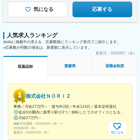
出雲市駅、高野駅、西富井駅、周防下郷駅、櫛ケ浜駅、府中駅(徳
島県)、北久米駅、北宇和島駅、伏石駅、下曽根駅、高城駅、杵築
気になる
応募する
駅、宮崎駅、日向庄内駅、門川駅、志布志駅、日宇駅、玉名駅、
赤嶺駅、下菅谷駅、長沼駅(静岡県)
人気求人ランキング
dodaに掲載中の求人を、応募数順にランキング形式でご紹介します。
※応募数が同数の場合は、新着順に表示しています。
更新日：
2026/8/7（金）
愛媛県
退職金制度
医薬品卸
株式会社ＮＯＲＩＺ
事務／月給27万円～・賞与年2回／年休124日／基本定時退社
徒歩5分圏内に最寄り駅が3つ！移転したてのオフィスとなるため、新しくキレイなオフィスで働けます！★転勤なし東京都中央区銀座6-13-16 ヒューリック銀座ウォールビル3階新富町から徒歩3分※受動喫煙対策：屋内禁煙
月給27万円～
掲載予定期間：
2026/5/28（木）
〜
2026/8/26（水）
気になる
更新日：
2026/5/28（木）