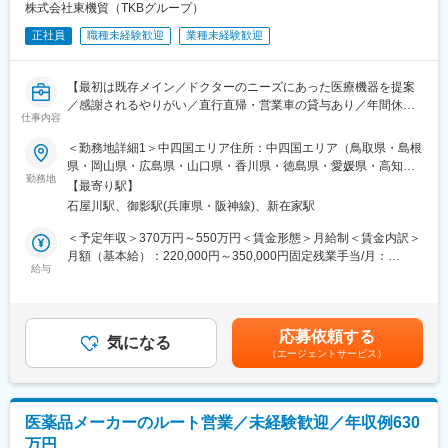
株式会社東機貿（TKBグループ）
・その他オプション製品
正社員
職種未経験歓迎
業種未経験歓迎
■入社後の流れ：
入社後3ヶ月程度は同社の宿泊研修施設「セミナーハウス」にて研
修を行います。商品知識、歯科知識、IT知識、顧客対応を学んで
【最初は既存メイン／ドクターのニーズにあった医療機器を提案
いただきます。
／感謝されるやりがい／直行直帰・営業車の貸与あり／年間休日
仕事内容
3ヶ月の研修後も先輩社員がしっかりとサポートいたしますので安
120日／日本の歴史あるグローバル企業】
心です。
＜勤務地詳細1＞中四国エリア住所：中四国エリア（鳥取県・島根
■職務詳細：
県・岡山県・広島県・山口県・香川県・徳島県・愛媛県・高知
■インセンティブ：
担当エリア病院へ訪問、ドクターや医療従事者がどんな医療機器
勤務地
県）を担当 ※ご希望や適性に応じて決定いたします。受動喫煙対
【最寄り駅】
社歴・年齢・学歴・性別、一切関係ありません。
を必要としているかヒアリングします。ニーズを把握したら適切
策：屋内全面禁煙＜勤務地詳細2＞大阪営業所（兵庫）住所：兵庫
石屋川駅、御影駅(兵庫県・阪神線)、新在家駅
実力と成果で評価する独自の評価制度を導入しています。
な製品を提案し、導入して頂きます。提案先は最初は既存がメイ
県神戸市東灘区御影塚町1-9-11 勤務地最寄駅：阪神電鉄線／石矢
内容としては、ランクに応じて月10万円～30万円＋年間100万円
ンで、ゆくゆくは新規開拓もお任せいたします。外科製品の販売
川駅受動喫煙対策：屋内全面禁煙変更の範囲：会社の定める事業
＜予定年収＞370万円～550万円＜賃金形態＞月給制＜賃金内訳＞
～300万円の追加報酬を設定しています。
においては手術に立ち会うこともあり、実際の臨床現場での製品
所
月額（基本給）：220,000円～350,000円固定残業手当/月：
医療DX推進を背景に需要が高く、一件あたりの契約単価も高いた
説明なども行います。
給与
40,000円（固定残業時間22時間0分/月～17時間0分/月）超過した
め成果が収入へ直結します。
※基本的に直行直帰型
時間外労働の残業手当は追加支給＜月給＞260,000円～390,000円
参考例.
※会社貸与の営業車で各お客様先を訪問
（一律手当を含む）＜昇給有無＞有＜残業手当＞有＜給与補足＞■
・中途入社1年目20代／年収580万円（未経験者）
【変更の範囲：会社の定める業務】
経験・スキル考慮の上決定します。賃金はあくまでも目安の金額
応募依頼する
・中途入社2年目20代／年収760万円（未経験者）
■入社後の研修について：
気になる
であり、選考を通じて上下する可能性があります。月給(月額)は固
（エージェントサービス）
・中途入社5年目30代／年収1,100万円
導入研修・OJTを通じて仕事を学びます。入社後2～3カ月間は
定手当を含めた表記です。
・中途入社8年目30代／年収1,500万円
OJTで知識をつけていただき、早ければ2～3カ月、遅ければ半年
で一人立ちとなる想定です。製品についての勉強会なども営業所
■会社概要
ごとで開催されており継続的にフォローをする体制も整っている
医薬品メーカーのルート営業／未経験歓迎／年収例630
・電子カルテ、AI音声認識、訪問歯科支援まで、歯科DXを総合的
他、社風としても社員同士で助け合う風土がありますので業界未
万円
に支援。
経験であってもご安心ください。