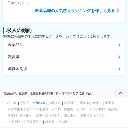
了承ください。
医薬品卸
の人気求人ランキングを詳しく見る
求人の傾向
dodaに掲載中の求人に関するデータを、カテゴリごとにご紹介します。
医薬品卸
愛媛県
退職金制度
医薬品卸、愛媛県、退職金制度の転職・求人情報をエリアで絞り込む
松山市
今治市
宇和島市
八幡浜市
新居浜市
西条市
大洲市
伊予市
四国中央市
西予市
東温市
伊予郡（松前町、砥部町）
南宇和郡（愛南町）
喜多郡（内子町）
北宇和郡（松野町、鬼北町）
西宇和郡（伊方町）
上浮穴郡（久万高原町）
越智郡（上島町）