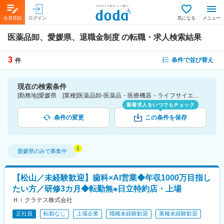
会員登録
ログイン
気になる
メニュー
医薬品卸、愛媛県、退職金制度
の転職・求人検索結果
3
条件で並び替え
件
現在の検索条件
[勤務地]愛媛県 [業種]医薬品卸-医薬品・医療機器・ライフサイエンス・医療系サービス [詳細条件](待遇・福利厚生)退職金制度
新着求人をいつでもチェック
条件の変更
この条件を保存
愛媛県
のみで募集中
【松山／未経験歓迎】歯科×AI営業◆年収1000万目指し
たい方／研修3カ月◆転勤無※日立特約店・上場
Ｈｉクラテス株式会社
正社員
転勤なし
上場企業
職種未経験歓迎
業種未経験歓迎