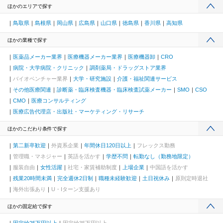
ほかのエリアで探す
鳥取県
島根県
岡山県
広島県
山口県
徳島県
香川県
高知県
ほかの業種で探す
医薬品メーカー業界
医療機器メーカー業界
医療機器卸
CRO
病院・大学病院・クリニック
調剤薬局・ドラッグストア業界
バイオベンチャー業界
大学・研究施設
介護・福祉関連サービス
その他医療関連
診断薬・臨床検査機器・臨床検査試薬メーカー
SMO
CSO
CMO
医療コンサルティング
医療広告代理店・出版社・マーケティング・リサーチ
ほかのこだわり条件で探す
第二新卒歓迎
外資系企業
年間休日120日以上
フレックス勤務
管理職・マネジャー
英語を活かす
学歴不問
転勤なし（勤務地限定）
服装自由
女性活躍
社宅・家賃補助制度
上場企業
中国語を活かす
残業20時間未満
完全週休2日制
職種未経験歓迎
土日祝休み
原則定時退社
海外出張あり
U・Iターン支援あり
ほかの固定給で探す