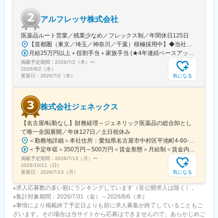
アルフレッサ株式会社
医薬品ルート営業／残業少なめ／フレックス制／年間休日125日
【首都圏（東京／埼玉／神奈川／千葉）積極採用中】◆当社が展開する【北海道／関東／首都圏／中部／近畿／九州】の各事業所へご希望を考慮した上で配属となります。【北海道】北海道【関東】栃木／群馬／茨城／長野／山梨／新潟【首都圏】東京／埼玉／神奈川／千葉★積極採用エリア【中部】静岡／愛知／三重／岐阜【近畿】滋賀／兵庫／大阪／京都／奈良／和歌山【九州】福岡／長崎／熊本／大分／宮崎／鹿児島各事業所の詳細については、弊社HPよりご確認ください※「企業情報」→「拠点」よりご確認いただけます。屋内禁煙(※喫煙室あり※禁煙タイムあり※喫煙室での就労はありません)
月給25万円以上＋役割手当＋家族手当 (★4年連続ベースアップ実施！)※時間外手当別途支給※年齢、経験、能力を考慮の上、優遇します
掲載予定期間：
2026/7/2（木）
〜
2026/9/2（水）
気になる
更新日：
2026/7/2（木）
株式会社ジェネックス
【名古屋/転勤なし】財務経理～ジェネリック医薬品の総合卸とし
て唯一全国展開／年休127日／土日祝休み
＜勤務地詳細＞本社住所：愛知県名古屋市中村区平池町4-60-12 グローバルゲート27F受動喫煙対策：敷地内喫煙可能場所あり変更の範囲：無
＜予定年収＞350万円～500万円＜賃金形態＞月給制＜賃金内訳＞月額（基本給）：250,000円～357,000円＜月給＞250,000円～357,000円＜昇給有無＞有＜残業手当＞有＜給与補足＞昇給：年１回（３月）賞与：年２回（6月、12月）※経験、スキルに応じて相談のうえ決定いたします※残業手当は別途支給30歳年収：350万円／月給25万円+賞与35歳年収：400万円／月給28.5万円+賞与賃金はあくまでも目安の金額であり、選考を通じて上下する可能性があります。月給(月額)は固定手当を含めた表記です。
掲載予定期間：
2026/7/13（月）
〜
2026/10/11（日）
気になる
更新日：
2026/7/13（月）
※求人応募数の多い順にランキングしています（非公開求人は除く）。
※集計対象期間：2026/7/31（金）～2026/8/6（木）
※事情により掲載終了予定日よりも前に求人募集が終了していることもご
ざいます。その場合は当サイトから応募はできませんので、あらかじめご