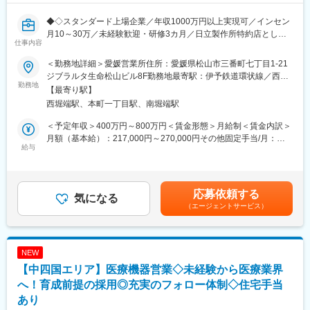
◆◇スタンダード上場企業／年収1000万円以上実現可／インセン
月10～30万／未経験歓迎・研修3カ月／日立製作所特約店として
仕事内容
全国拠点を展開◎顧客伴走型営業で歯科DXを推進／同年代より圧
倒的に稼ぎたい方へ◆◇
＜勤務地詳細＞愛媛営業所住所：愛媛県松山市三番町七丁目1-21
ジブラルタ生命松山ビル8F勤務地最寄駅：伊予鉄道環状線／西堀
■業務内容
勤務地
端駅受動喫煙対策：屋内全面禁煙変更の範囲：会社の定める事業
【最寄り駅】
医療×AIソリューション営業
所
西堀端駅、本町一丁目駅、南堀端駅
・顧客の業務効率を高めるシステム提案（BtoB営業）
・システムの操作説明、サポート、新規システムの導入提案
＜予定年収＞400万円～800万円＜賃金形態＞月給制＜賃金内訳＞
・顧客からの依頼・要望等のヒアリング
月額（基本給）：217,000円～270,000円その他固定手当/月：
給与
14,000円固定残業手当/月：49,000円～60,000円（固定残業時間
担当顧客数は約20～30社程度となります。歯科医院に対して、歯
30時間0分/月）超過した時間外労働の残業手当は追加支給＜月給
科システムのコンサルタントとして、医院の課題を聞きながら提
＞280,000円～344,000円（一律手当を含む）＜昇給有無＞有＜残
案営業を行います。
業手当＞有＜給与補足＞※上記年収条件はあくまで目安であり、ス
応募依頼する
会社の方針として「サポートなくして販売なし」を掲げており、
気になる
キルによってはこれ以上に上がる可能性があります。■昇給：1ヶ
（エージェントサービス）
営業がアフターフォローまで深く関与します。
月あたり5,000円／月（過去実績）■賞与：年3回、60万円～450万
※業務は、新規営業7割：既存3割の割合です。新規営業が中心の
円（過去実績）賃金はあくまでも目安の金額であり、選考を通じ
ため成果を出しやすく、インセンティブ獲得のチャンスが豊富で
て上下する可能性があります。月給(月額)は固定手当を含めた表記
す。
です。
NEW
【中四国エリア】医療機器営業◇未経験から医療業界
■メイン商材
・AI・音声入力対応の歯科電子カルテ統合システム
へ！育成前提の採用◎充実のフォロー体制◇住宅手当
（電子カルテ、レセプト、画像管理、患者説明などを統合管理）
あり
・AI・音声対応の歯周病検査システム