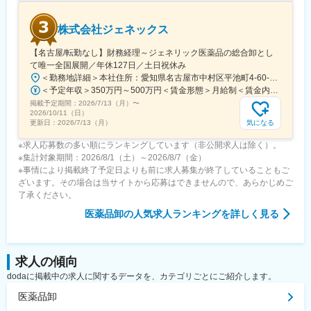
丸となって日々努力しています。
その実現をめざし、「新製品の開発」「国内外への販売網の拡
株式会社ジェネックス
大」といった、未来に向けた具体的な取り組みを常に進めていき
ます。
【名古屋/転勤なし】財務経理～ジェネリック医薬品の総合卸とし
て唯一全国展開／年休127日／土日祝休み
変更の範囲：会社の定める業務
＜勤務地詳細＞本社住所：愛知県名古屋市中村区平池町4-60-12 グローバルゲート27F受動喫煙対策：敷地内喫煙可能場所あり変更の範囲：無
＜予定年収＞350万円～500万円＜賃金形態＞月給制＜賃金内訳＞月額（基本給）：250,000円～357,000円＜月給＞250,000円～357,000円＜昇給有無＞有＜残業手当＞有＜給与補足＞昇給：年１回（３月）賞与：年２回（6月、12月）※経験、スキルに応じて相談のうえ決定いたします※残業手当は別途支給30歳年収：350万円／月給25万円+賞与35歳年収：400万円／月給28.5万円+賞与賃金はあくまでも目安の金額であり、選考を通じて上下する可能性があります。月給(月額)は固定手当を含めた表記です。
掲載予定期間：
2026/7/13（月）
〜
2026/10/11（日）
気になる
更新日：
2026/7/13（月）
※求人応募数の多い順にランキングしています（非公開求人は除く）。
※集計対象期間：2026/8/1（土）～2026/8/7（金）
※事情により掲載終了予定日よりも前に求人募集が終了していることもご
ざいます。その場合は当サイトから応募はできませんので、あらかじめご
了承ください。
医薬品卸
の人気求人ランキングを詳しく見る
求人の傾向
dodaに掲載中の求人に関するデータを、カテゴリごとにご紹介します。
医薬品卸