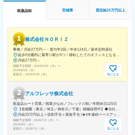
和気あいあいとしたアットホームな環境で、優しい方が多く皆さ
当社は、米国Selleck Chemicalsの日本法人として2016年に設
んのびのびと就業しております◎
立。医科系大学や公的研究機関、製薬企業を中心に日本全国へ製
宮城県
固定給25万円以上
医薬品卸
品を提供し、50以上の販売代理店ネットワークを構築していま
■入社後の流れ
す。世界的に認知される“Selleck”ブランドの高品質試薬を武器
・まず商品知識等の座学から始まります。研修終了後も月に1度勉
に、日本市場でのシェア拡大をミッションとし、専門性の高い研
強会があり、新しい商品の知識を身に着けることができます。
究領域を支える役割を担っています。
・独り立ち後も社用携帯で電話で先輩へ相談をしたり、日報やレ
株式会社ＮＯＲＩＺ
ポートを全員で共有しコメントをもらいながらフォローいただけ
ます。
事務／月給27万円～・賞与年2回／年休124日／基本定時退社
徒歩5分圏内に最寄り駅が3つ！移転したてのオフィスとなるため、新しくキレイなオフィスで働けます！★転勤なし東京都中央区銀座6-13-16 ヒューリック銀座ウォールビル3階新富町から徒歩3分※受動喫煙対策：屋内禁煙
■当社の特徴
月給27万円～
・創業100年以上の老舗商社で、主に医療、介護、衛生用品の製
掲載予定期間：
2026/5/28（木）
〜
造や販売を行っている企業です。
2026/8/26（水）
・医療や介護、衛生分野において豊富な製品のラインナップがあ
気になる
更新日：
2026/5/28（木）
り、現場のニーズに幅広く対応しています。
・厳格な品質管理体制のもとで製造された製品は、高い信頼性と
安全性を持ち、医療・介護現場で評価されています。
アルフレッサ株式会社
・常に新しい技術の開発に力を入れており、製品の改良や新製品
の開発に積極的です。
医薬品ルート営業／残業少なめ／フレックス制／年間休日125日
・製品の提供だけでなく、導入後のサポートやコンサルティング
【首都圏（東京／埼玉／神奈川／千葉）積極採用中】◆当社が展開する【北海道／関東／首都圏／中部／近畿／九州】の各事業所へご希望を考慮した上で配属となります。【北海道】北海道【関東】栃木／群馬／茨城／長野／山梨／新潟【首都圏】東京／埼玉／神奈川／千葉★積極採用エリア【中部】静岡／愛知／三重／岐阜【近畿】滋賀／兵庫／大阪／京都／奈良／和歌山【九州】福岡／長崎／熊本／大分／宮崎／鹿児島各事業所の詳細については、弊社HPよりご確認ください※「企業情報」→「拠点」よりご確認いただけます。屋内禁煙(※喫煙室あり※禁煙タイムあり※喫煙室での就労はありません)
も充実しており、顧客満足度が高いことが特徴です。
月給25万円以上＋役割手当＋家族手当 (★4年連続ベースアップ実施！)※時間外手当別途支給※年齢、経験、能力を考慮の上、優遇します
掲載予定期間：
2026/7/2（木）
〜
■竹虎グループについて
2026/9/2（水）
「医療・福祉・健康分野の開発及び販売を通じ、人々の生活を豊
気になる
更新日：
2026/7/2（木）
かにし社会に貢献する」を不変の目標として掲げ、社員全員が一