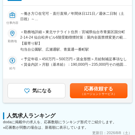
深めていただきます。
■働きやすさ
中途入社者の定着率が年々上昇しており、2024年度入社者で
～働き方◎在宅可・直行直帰／年間休日121日／週休二日制（土
■働き方について：
100％定着を実現！
日祝）～
残業は基本的にありません。直行直帰スタイルで、スケジュール
過去来、3割ほどだった離職率が23年度に1割、24年度で0を達成
仕事内容
■業務内容
も各自の裁量で決定できます。
しました
当社にて、ルートセールス中心で下記商品の販売をお任せしま
＜勤務地詳細＞東北サテライト住所：宮城県仙台市青葉区国分町
す。
■配属先情報：
2-14-24 仙台松井ビル6階受動喫煙対策：屋内全面禁煙変更の範
■入社後の流れ
▽主な販売商品
・営業部（20名）
勤務地
囲：会社の定める事業所
【最寄り駅】
・始めは商品知識等の座学から始まります。研修終了後も月に1度
整形外科用品：腰部固定帯・サポーター等
米国式の自由な環境で、個性豊かなメンバーが在籍しています。
勉強会があり、新しい商品の知識を身に着けることが出来ます。
勾当台公園駅、広瀬通駅、青葉通一番町駅
衛生用品：ガーゼ・包帯等
・独り立ち後も社用携帯で電話で先輩へ相談をしたり、日報やレ
感染対策用品：マスク・ガウン・グローブ等
■当社の強み：
＜予定年収＞450万円～500万円＜賃金形態＞月給制補足事項なし
ポートを全員で共有しコメントをもらいながらフォローいただけ
患者ケア用品：病院内シューズ・腹帯等
◎世界トップクラスの自社ブランド製品を扱います。専門知識は
＜賃金内訳＞月額（基本給）：190,000円～235,000円その他固定
ます
マスク専用自動販売機
博士号を持つ学術担当が随時サポートします。
給与
手当/月：25,000円固定残業手当/月：40,000円～50,000円（固定
▽取引先
◎圧倒的な製品力により、未経験からでも成果が出しやすい環境
残業時間25時間0分/月）超過した時間外労働の残業手当は追加支
■キャリアパス
医療機器卸販売会社、医薬品卸販売会社、歯科卸販売会社等
です。直近のインセンティブ平均は55万円と、頑張りがダイレク
給＜月給＞255,000円～310,000円（一律手当を含む）＜昇給有無
主任→係長→課長→部長→本部長と昇進可能です
トに収入に直結します。
＞有＜残業手当＞有＜給与補足＞※年収には賞与が含まれており、
女性の部長も在籍しておりますので男女関係なく活躍できます！
応募依頼する
■具体的に
◎外資系企業ならではの風通しの良い社風もあり、意見やアイデ
気になる
業績により変動いたします。※経験・能力を考慮して決定いたしま
（エージェントサービス）
・代理店（卸）への営業
ィアを発信しやすい環境です。
す。■昇給：年1回（7月）■賞与：年2回（7月、12月）※計約4ヶ
変更の範囲：会社の定める業務
・代理店担当者と福祉施設へ直接訪問、商品説明などの勉強会
月分賃金はあくまでも目安の金額であり、選考を通じて上下する
◎移動：社有車（直行直帰体制）社用車は1台貸与され、自宅付近
■インセンティブ：
可能性があります。月給(月額)は固定手当を含めた表記です。
の駐車場を会社負担で借りることができます！
月間売上100万円を超えた分の5％
人気求人ランキング
◎エリア：仙台エリア全般
（例）売上150万円の場合、50万円の5％＝2万5千円が翌月に支給
dodaに掲載中の求人を、応募数順にランキング形式でご紹介します。
◎出社は週1日程度、ミーティング等
されます。
※応募数が同数の場合は、新着順に表示しています。
■配属組織
更新日：
2026/8/8（土）
■当社について：