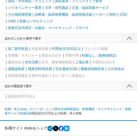
病院・大学病院・クリニック
調剤薬局・ドラッグストア業界
バイオベンチャー業界
大学・研究施設
介護・福祉関連サービス
その他医療関連
診断薬・臨床検査機器・臨床検査試薬メーカー
SMO
CSO
CMO
医療コンサルティング
医療広告代理店・出版社・マーケティング・リサーチ
ほかのこだわり条件で探す
第二新卒歓迎
外資系企業
年間休日120日以上
フレックス勤務
管理職・マネジャー
英語を活かす
学歴不問
転勤なし（勤務地限定）
服装自由
女性活躍
社宅・家賃補助制度
上場企業
中国語を活かす
退職金制度
残業20時間未満
完全週休2日制
職種未経験歓迎
土日祝休み
原則定時退社
海外出張あり
U・Iターン支援あり
ほかの固定給で探す
固定給35万円以上
転職・求人doda（デューダ）トップ
東北
宮城県
医薬品・医療機器・ライフサイエンス・医療
系サービス
医薬品卸
固定給25万円以上の転職・求人情報
転職サイト dodaをシェア