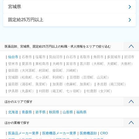
宮城県
固定給25万円以上
医薬品卸、宮城県、固定給25万円以上の転職・求人情報をエリアで絞り込む
仙台市
石巻市
塩竈市
気仙沼市
白石市
名取市
角田市
多賀城市
岩沼市
登米市
栗原市
東松島市
大崎市
富谷市
黒川郡（大和町、大郷町、大衡村）
柴田郡（大河原町、村田町、柴田町、川崎町）
宮城郡（松島町、七ヶ浜町、利府町）
亘理郡（亘理町、山元町）
遠田郡（涌谷町、美里町）
加美郡（色麻町、加美町）
本吉郡（南三陸町）
伊具郡（丸森町）
刈田郡（蔵王町、七ヶ宿町）
牡鹿郡（女川町）
ほかのエリアで探す
北海道
青森県
岩手県
秋田県
山形県
福島県
ほかの業種で探す
医薬品メーカー業界
医療機器メーカー業界
医療機器卸
CRO