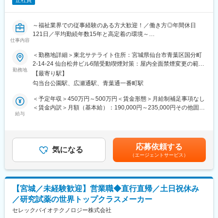
正社員
～福祉業界での従事経験のある方大歓迎！／働き方◎年間休日
121日／平均勤続年数15年と高定着の環境～
仕事内容
当社で、既存のお客様を中心に福祉用具や生活支援用品の販売を
＜勤務地詳細＞東北サテライト住所：宮城県仙台市青葉区国分町
行っていただきます
2-14-24 仙台松井ビル6階受動喫煙対策：屋内全面禁煙変更の範
勤務地
囲：会社の定める事業所
【最寄り駅】
■具体的な業務内容
勾当台公園駅、広瀬通駅、青葉通一番町駅
・代理店への営業活動
既存の代理店に対して継続的な営業活動を行います
＜予定年収＞450万円～500万円＜賃金形態＞月給制補足事項なし
・勉強会の実施
＜賃金内訳＞月額（基本給）：190,000円～235,000円その他固定
代理店担当者と共に福祉施設を直接訪問し、商品説明や勉強会を
給与
手当/月：25,000円固定残業手当/月：40,000円～45,000円（固定
実施します
残業時間25時間0分/月）超過した時間外労働の残業手当は追加支
給＜月給＞255,000円～305,000円（一律手当を含む）＜昇給有無
■移動手段と営業エリア
＞有＜残業手当＞有＜給与補足＞※年収には賞与が含まれており、
応募依頼する
・社有車を使用し、直行直帰体制を取ります
気になる
業績により変動いたします。※経験・能力を考慮して決定いたしま
（エージェントサービス）
社用車はリースで1台貸与され、自宅付近の駐車場は会社負担で借
す。■昇給：年1回（7月）■賞与：年2回（7月、12月）※計約4ヶ
りることができます
月分賃金はあくまでも目安の金額であり、選考を通じて上下する
・営業エリアは仙台エリア全般です
可能性があります。月給(月額)は固定手当を含めた表記です。
週に1回程度、ミーティング等のために本社へ出社していただきま
【宮城／未経験歓迎】営業職◆直行直帰／土日祝休み
す
／研究試薬の世界トップクラスメーカー
その他の日は、基本的に直行直帰の体制で業務を遂行します
セレックバイオテクノロジー株式会社