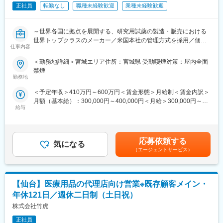
■ 販売商品
正社員
転勤なし
職種未経験歓迎
業種未経験歓迎
移動用品
・天井走行リフト、歩行車、杖、シューズなど
衣類・寝具用品
～世界各国に拠点を展開する、研究用試薬の製造・販売における
・介護ねまき、肌着、腰部ベルト、防水シーツなど
世界トップクラスのメーカー／米国本社の管理方式を採用／個々
生活支援用品
仕事内容
の裁量が大きく、自由な環境で自身の能力を最大限に発揮できる
・ 食事用エプロン、衛生用品など
環境～
＜勤務地詳細＞宮城エリア住所：宮城県 受動喫煙対策：屋内全面
入浴補助用品
禁煙
・入浴用手すり、すべり止めマットなど
■仕事内容：
勤務地
大学や研究機関へ、自社ブランドの研究用試薬を提案・紹介する
■主な取引先
＜予定年収＞410万円～600万円＜賃金形態＞月給制＜賃金内訳＞
営業です。既存顧客の維持に加え、代理店との関係構築や新規開
・介護用品卸会社
月額（基本給）：300,000円～400,000円＜月給＞300,000円～
拓もお任せします。
→介護施設や病院に対して介護用品を供給する会社
給与
400,000円＜昇給有無＞有＜残業手当＞有＜給与補足＞■昇給：年
拠点に事業所はないため完全直行直帰型の業務です。
1回■賞与実績：年2回■モデル年収年収450万円 入社1年目 メンバ
・介護用品店
ー（月給30万円＋歩合給＋賞与2回）年収800万円 入社2年目 メン
■業務内容：
→一般消費者向けに介護用品を販売する店舗
バー（月給30万円＋歩合給＋賞与2回）年収1200万円 入社5年目
・既存顧客リストに沿って大学の研究室、研究機関などを訪問
応募依頼する
具体例として、松葉杖、補聴器、介護用の衣類や靴、入浴用い
気になる
メンバー（月給30万円＋歩合給＋賞与2回）賃金はあくまでも目
・代理店との関係構築
（エージェントサービス）
す、食事補助具、リハビリ器具などを取り扱います
安の金額であり、選考を通じて上下する可能性があります。月給
・新規開拓
(月額)は固定手当を含めた表記です。
・当社の試薬をお客様に説明（学術担当サポートあり）
・リネン会社
・顧客満足度の向上、自社ブランドの周知
→介護施設や病院、ホテルなどに対してリネンサービス（タオル
【仙台】医療用品の代理店向け営業※既存顧客メイン・
やシーツ、寝具類の貸出やクリーニング）を提供する会社
■入社後のサポート体制：
年休121日／週休二日制（土日祝）
初日は横浜本社でオリエンテーションがございます。
株式会社竹虎
■配属組織
その後は２カ月程、リモートでの専門知識と営業の研修を行うと
男性２名、女性１名で、非常に穏やかな雰囲気です
並行し、先輩社員の営業同行によって当社の試薬について理解を
正社員