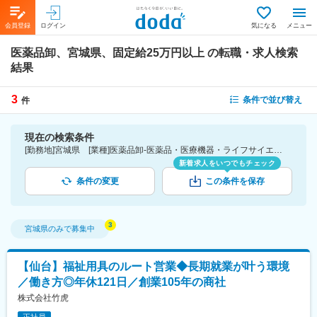
会員登録
ログイン
気になる
メニュー
医薬品卸、宮城県、固定給25万円以上
の転職・求人検索
結果
3
条件で並び替え
件
現在の検索条件
[勤務地]宮城県 [業種]医薬品卸-医薬品・医療機器・ライフサイエンス・医療系サービス [詳細条件](待遇・福利厚生)固定給25万円以上
新着求人をいつでもチェック
条件の変更
この条件を保存
宮城県
のみで募集中
【仙台】福祉用具のルート営業◆長期就業が叶う環境
／働き方◎年休121日／創業105年の商社
株式会社竹虎