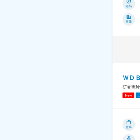
給与
事業
ＷＤ
研究実験
New
仕事