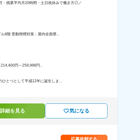
可・残業平均月20時間・土日祝休みで働き方◎／
8階 受動喫煙対策：屋内全面禁...
00円～259,998円...
ひとつとして平成12年に誕生しま...
詳細を見る
気になる
応募依頼する