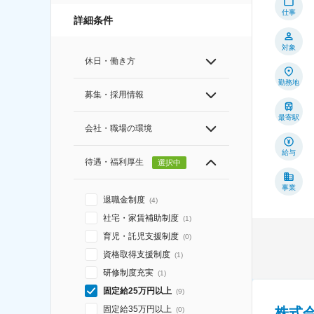
仕事
詳細条件
対象
休日・働き方
勤務地
募集・採用情報
最寄駅
会社・職場の環境
給与
待遇・福利厚生
選択中
事業
退職金制度
(
4
)
社宅・家賃補助制度
(
1
)
育児・託児支援制度
(
0
)
資格取得支援制度
(
1
)
研修制度充実
(
1
)
固定給25万円以上
(
9
)
固定給35万円以上
株式
(
0
)