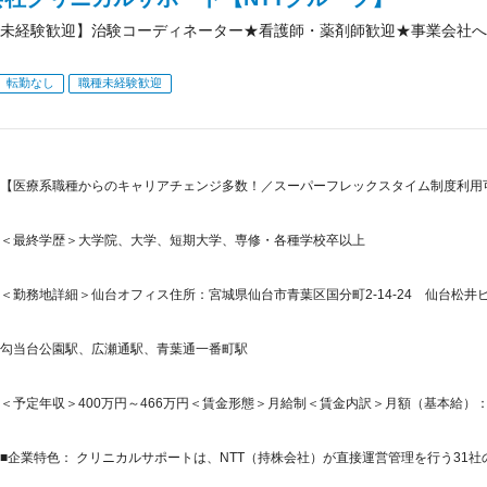
未経験歓迎】治験コーディネーター★看護師・薬剤師歓迎★事業会社へ
転勤なし
職種未経験歓迎
【医療系職種からのキャリアチェンジ多数！／スーパーフレックスタイム制度利用
＜最終学歴＞大学院、大学、短期大学、専修・各種学校卒以上
＜勤務地詳細＞仙台オフィス住所：宮城県仙台市青葉区国分町2-14-24 仙台松井ビル
勾当台公園駅、広瀬通駅、青葉通一番町駅
＜予定年収＞400万円～466万円＜賃金形態＞月給制＜賃金内訳＞月額（基本給）：214,4
■企業特色： クリニカルサポートは、NTT（持株会社）が直接運営管理を行う31社の