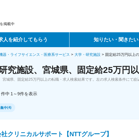
を掲載中
求人を紹介してもらう
知りたい・聞きたい
ントサービス
転職ノウハウ
機器・ライフサイエンス・医療系サービス
大学・研究施設
固定給25万円以上
研究施設、宮城県、固定給25万円以
サービス
データで見る転職
、宮城県、固定給25万円以上の転職・求人検索結果です。左の求人検索条件にて絞
ーエージェントサービス
コラム・インタビュー
件中
1～9
件
を表示
転職Q&A
(
4
)
募集中
会社クリニカルサポート【NTTグループ】