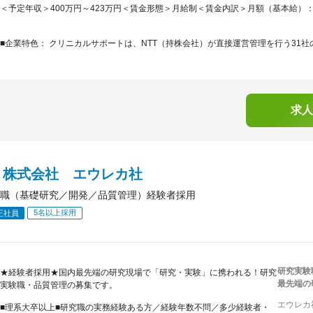
＜予定年収＞400万円～423万円＜賃金形態＞月給制＜賃金内訳＞月額（基本給）：214,4
■企業特色： クリニカルサポートは、NTT（持株会社）が直接運営管理を行う31社の
求人
Ｂ株式会社 エウレカ社
職（基礎研究／開発／品質管理）経験者採用
5名以上採用
正社員
研究実験
★経験者採用★国内最先端の研究現場で「研究・実験」に携われる！研究
最先端の
実験職・品質管理の募集です。
エウレカ
■理系大卒以上■研究職の実務経験ある方／経験年数不問／多少経験者・