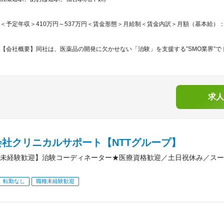
＜予定年収＞410万円～537万円＜賃金形態＞月給制＜賃金内訳＞月額（基本給）：214,7
【会社概要】同社は、医薬品の開発に欠かせない「治験」を支援する”SMO業界”でト
求人
会社クリニカルサポート【NTTグループ】
未経験歓迎】治験コーディネーター★医療資格歓迎／土日祝休み／スー
転勤なし
職種未経験歓迎