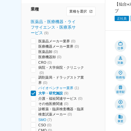
【仙台※
業種
プ
業種を選択
正社員
医薬品・医療機器・ライ
フサイエンス・医療系サ
ービス
(
9
)
医薬品メーカー業界
(
0
)
医療機器メーカー業界
(
0
)
仕事
医薬品卸
(
0
)
医療機器卸
(
0
)
CRO
(
0
)
対象
病院・大学病院・クリニック
(
0
)
調剤薬局・ドラッグストア業
勤務地
界
(
0
)
バイオベンチャー業界
(
1
)
最寄駅
大学・研究施設
(
9
)
介護・福祉関連サービス
(
0
)
その他医療関連
(
0
)
給与
診断薬・臨床検査機器・臨床
検査試薬メーカー
(
0
)
SMO
(
7
)
事業
CSO
(
0
)
CMO
(
0
)