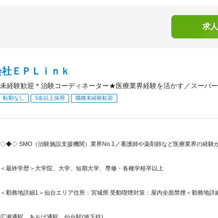
求人
会社ＥＰＬｉｎｋ
未経験歓迎＊治験コーディネーター★医療業界経験を活かす／スーパー
転勤なし
5名以上採用
職種未経験歓迎
◇◆◇ SMO（治験施設支援機関）業界No.1／看護師や薬剤師など医療業界の経
＜最終学歴＞大学院、大学、短期大学、専修・各種学校卒以上
＜勤務地詳細1＞仙台エリア住所：宮城県 受動喫煙対策：屋内全面禁煙＜勤務地詳細
広瀬通駅、あおば通駅、仙台駅(地下鉄)