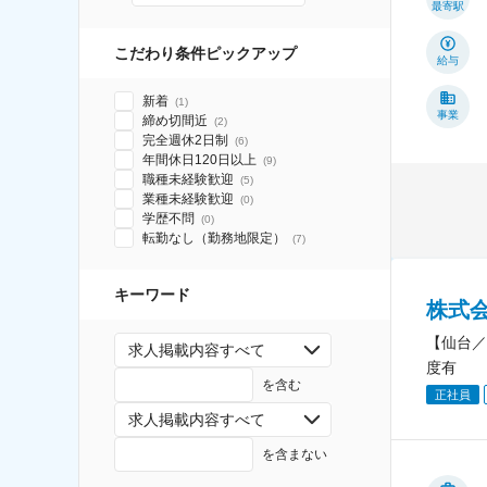
最寄駅
こだわり条件ピックアップ
給与
新着
(
1
)
事業
締め切間近
(
2
)
完全週休2日制
(
6
)
年間休日120日以上
(
9
)
職種未経験歓迎
(
5
)
業種未経験歓迎
(
0
)
学歴不問
(
0
)
転勤なし（勤務地限定）
(
7
)
キーワード
株式
【仙台／
求人掲載内容すべて
度有
を含む
正社員
求人掲載内容すべて
を含まない