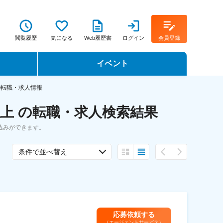
閲覧履歴
気になる
Web履歴書
ログイン
会員登録
イベント
転職イベント・転職セミナー
の転職・求人情報
上 の転職・求人検索結果
転職フェア
込みができます。
転職セミナー動画
条件で並べ替え
応募依頼する
（エージェントサービス）