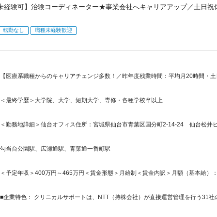
未経験可】治験コーディネーター★事業会社へキャリアアップ／土日祝休
転勤なし
職種未経験歓迎
【医療系職種からのキャリアチェンジ多数！／昨年度残業時間：平均月20時間・
＜最終学歴＞大学院、大学、短期大学、専修・各種学校卒以上
＜勤務地詳細＞仙台オフィス住所：宮城県仙台市青葉区国分町2-14-24 仙台松井ビル
勾当台公園駅、広瀬通駅、青葉通一番町駅
＜予定年収＞400万円～465万円＜賃金形態＞月給制＜賃金内訳＞月額（基本給）：214,4
■企業特色： クリニカルサポートは、NTT（持株会社）が直接運営管理を行う31社の