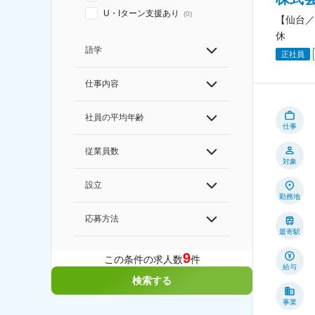
U・Iターン支援あり
(
0
)
【仙台／
休
語学
正社員
仕事内容
社員の平均年齢
仕事
従業員数
対象
設立
勤務地
応募方法
最寄駅
9
この条件の求人数
件
給与
検索する
事業