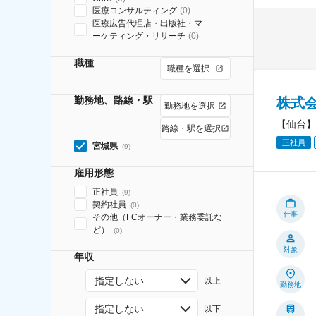
医療コンサルティング
(
0
)
医療広告代理店・出版社・マ
ーケティング・リサーチ
(
0
)
職種
職種を選択
勤務地、路線・駅
株式
勤務地を選択
【仙台】
路線・駅を選択
正社員
宮城県
(
9
)
雇用形態
正社員
(
9
)
契約社員
(
0
)
仕事
その他（FCオーナー・業務委託な
ど）
(
0
)
対象
年収
指定しない
以上
勤務地
指定しない
以下