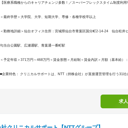
【医療系職種からのキャリアチェンジ多数！／スーパーフレックスタイム制度利用
＜最終学歴＞大学院、大学、短期大学、専修・各種学校卒以上
＜勤務地詳細＞仙台オフィス住所：宮城県仙台市青葉区国分町2-14-24 仙台松井ビル
勾当台公園駅、広瀬通駅、青葉通一番町駅
＜予定年収＞371万円～468万円＜賃金形態＞月給制＜賃金内訳＞月額（基本給）：214,4
■企業特色： クリニカルサポートは、NTT（持株会社）が直接運営管理を行う31社の
求人
会社クリニカルサポート【NTTグループ】