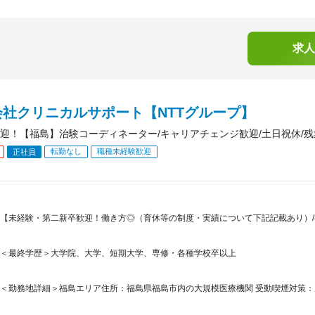
求人
会社クリニカルサポート【NTTグループ】
迎！【福島】治験コーディネーター/キャリアチェンジ歓迎/土日祝休/残業1
転勤なし
職種未経験歓迎
正社員
【未経験・第二新卒歓迎！働き方◎（育休等の制度・実績について下記記載あり）/福
＜最終学歴＞大学院、大学、短期大学、専修・各種学校卒以上
＜勤務地詳細＞福島エリア住所：福島県福島市内の大規模医療機関 受動喫煙対策