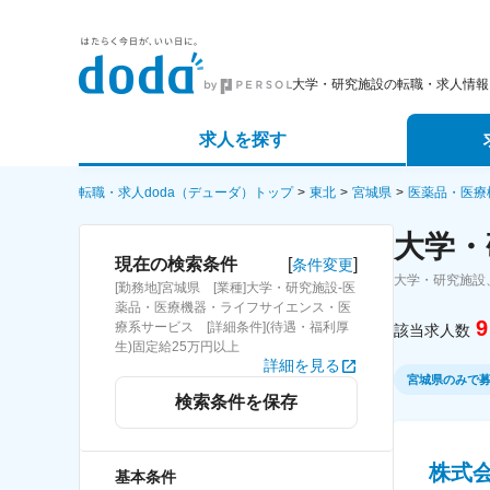
大学・研究施設の転職・求人情報
求人を探す
詳細条件から探す
エージェ
転職・求人doda（デューダ）トップ
東北
宮城県
医薬品・医療
大学・
新着求人から探す
スカウト
[
]
現在の検索条件
条件変更
大学・研究施設
[勤務地]宮城県 [業種]大学・研究施設-医
求人特集から探す
パートナ
薬品・医療機器・ライフサイエンス・医
9
療系サービス [詳細条件](待遇・福利厚
該当求人数
生)固定給25万円以上
詳細を見る
宮城県のみで
検索条件を保存
株式
基本条件