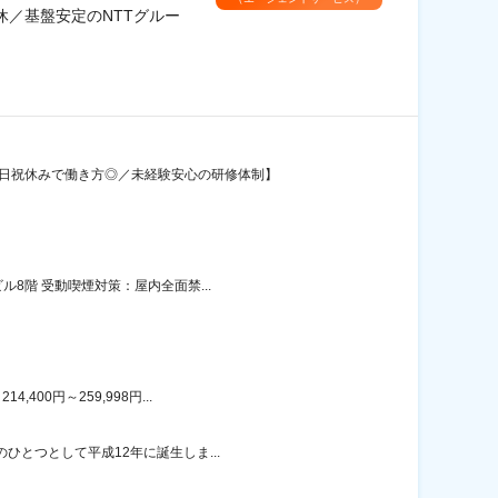
／基盤安定のNTTグルー
土日祝休みで働き方◎／未経験安心の研修体制】
8階 受動喫煙対策：屋内全面禁...
00円～259,998円...
ひとつとして平成12年に誕生しま...