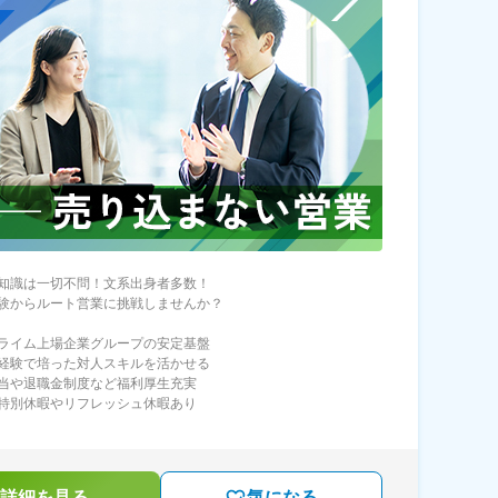
知識は一切不問！文系出身者多数！
験からルート営業に挑戦しませんか？
ライム上場企業グループの安定基盤
経験で培った対人スキルを活かせる
当や退職金制度など福利厚生充実
特別休暇やリフレッシュ休暇あり
詳細を見る
気になる