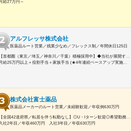
月給27万円～
アルフレッサ株式会社
医薬品ルート営業／残業少なめ／フレックス制／年間休日125日
【首都圏（東京／埼玉／神奈川／千葉）積極採用中】◆当社が展開する【北海道／関東／首都圏／中部／近畿／九州】の各事業所へご希望を考慮した上で配属となります。【北海道】北海道【関東】栃木／群馬／茨城／長野／山梨／新潟【首都圏】東京／埼玉／神奈川／千葉★積極採用エリア【中部】静岡／愛知／三重／岐阜【近畿】滋賀／兵庫／大阪／京都／奈良／和歌山【九州】福岡／長崎／熊本／大分／宮崎／鹿児島各事業所の詳細については、弊社HPよりご確認ください※「企業情報」→「拠点」よりご確認いただけます。屋内禁煙(※喫煙室あり※禁煙タイムあり※喫煙室での就労はありません)
月給25万円以上＋役割手当＋家族手当 (★4年連続ベースアップ実施！)※時間外手当別途支給※年齢、経験、能力を考慮の上、優遇します
株式会社富士薬品
医薬品メーカーのルート営業／未経験歓迎／年収例630万円
【全国42道府県／転居を伴う転勤なし】◎U・Iターン歓迎◎希望勤務地は選考前に選べます◎受動喫煙対策あり（屋内禁煙）◎オンライン面接実施中■北海道・東北北海道／青森／岩手／秋田／山形／福島■関東茨城／栃木／群馬／神奈川／埼玉／千葉■北陸・甲信越新潟／富山／石川／福井／長野／山梨■東海静岡／愛知／三重／岐阜■関西大阪／京都／滋賀／奈良／兵庫／和歌山■中国・四国広島／島根／岡山／山口／徳島／愛媛／香川■九州・沖縄福岡／大分／宮崎／鹿児島／熊本／長崎／沖縄＜オンライン面接実施中＞その他、下記「勤務地一覧」よりご確認ください藤枝営業所：静岡県静岡県島田市道悦3-14-2三島営業所：静岡県田方郡函南町肥田字南中道476中津川営業所：岐阜県中津川市中津川字大西667-1田辺営業所：和歌山県田辺市三栖字三反田130-5京都北営業所：京都府京都市北区上賀茂向縄手町16滑川営業所：富山県滑川市柳原字宮ノ東41-29※詳細は「会社概要」欄HPから
入社2年目／年収460万円 入社3年目／年収630万円