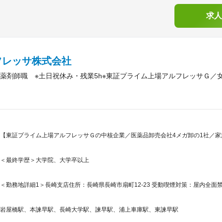
求人
フレッサ株式会社
薬剤師職 ※土日祝休み・残業5h※東証プライム上場アルフレッサＧ／
【東証プライム上場アルフレッサＧの中核企業／医薬品卸売会社4メガ卸の1社／家
＜最終学歴＞大学院、大学卒以上
＜勤務地詳細1＞長崎支店住所：長崎県長崎市扇町12-23 受動喫煙対策：屋内全面禁
岩屋橋駅、本諫早駅、長崎大学駅、諫早駅、浦上車庫駅、東諫早駅