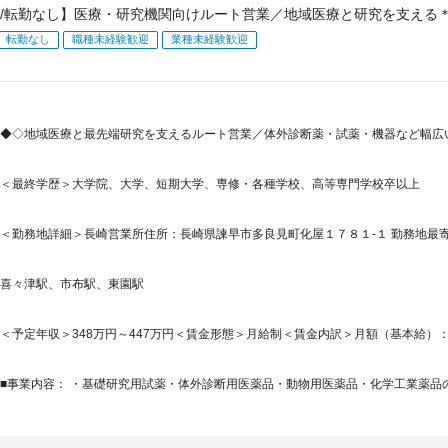
/転勤なし】医療・研究機関向けルート営業／地域医療と研究を支える
転勤なし
職種未経験歓迎
業種未経験歓迎
◆◇地域医療と最先端研究を支えるルート営業／体外診断薬・試薬・機器など幅広い
＜最終学歴＞大学院、大学、短期大学、専修・各種学校、高等専門学校卒以上
＜勤務地詳細＞長崎営業所住所：長崎県諫早市多良見町化屋１７８１‐１ 勤務地最寄駅
喜々津駅、市布駅、東園駅
＜予定年収＞348万円～447万円＜賃金形態＞月給制＜賃金内訳＞月額（基本給）：187,5
■事業内容： ・基礎研究用試薬・体外診断用医薬品・動物用医薬品・化学工業薬品の