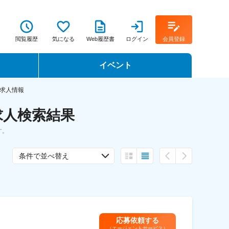
閲覧履歴
気になる
Web履歴書
ログイン
会員登録
イベント
転職イベント・転職セミナー
求人情報
求人検索結果
転職フェア
す。
転職セミナー動画
条件で並べ替え
応募依頼する
（エージェントサービス）