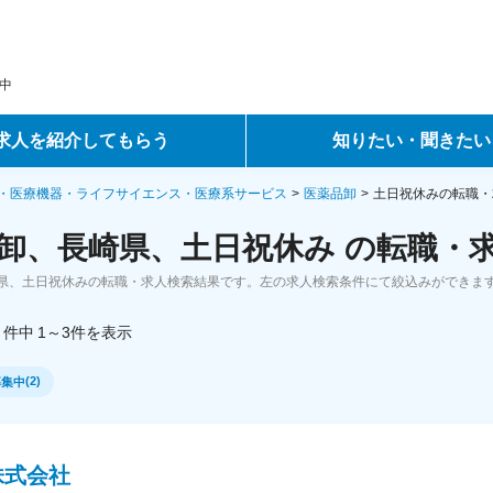
中
求人を紹介してもらう
知りたい・聞きたい
ントサービス
転職ノウハウ
・医療機器・ライフサイエンス・医療系サービス
医薬品卸
土日祝休みの転職・
卸、長崎県、土日祝休み の転職・
サービス
データで見る転職
県、土日祝休みの転職・求人検索結果です。左の求人検索条件にて絞込みができま
ーエージェントサービス
コラム・インタビュー
件中
1～3
件
を表示
転職Q&A
(
2
)
募集中
株式会社