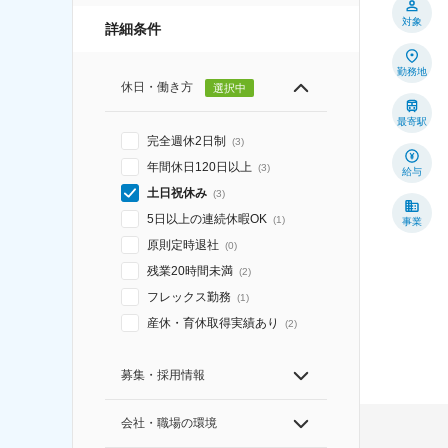
対象
詳細条件
勤務地
休日・働き方
選択中
最寄駅
完全週休2日制
(
3
)
年間休日120日以上
(
3
)
給与
土日祝休み
(
3
)
5日以上の連続休暇OK
(
1
)
事業
原則定時退社
(
0
)
残業20時間未満
(
2
)
フレックス勤務
(
1
)
産休・育休取得実績あり
(
2
)
募集・採用情報
会社・職場の環境