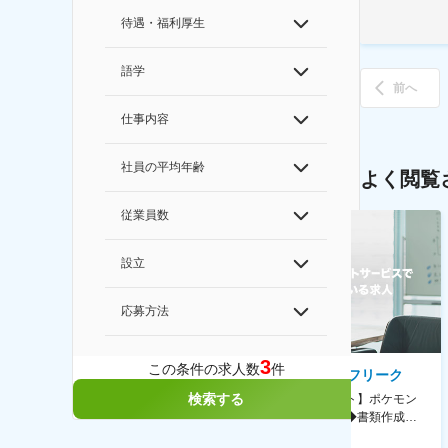
待遇・福利厚生
語学
前へ
仕事内容
社員の平均年齢
よく閲覧
従業員数
設立
応募方法
3
この条件の求人数
件
AGC株式会社
株式会社ゲームフリーク
検索する
【横浜※一般職/転勤なし】庶
【庶務アシスタント】ポケモン
務・事務担当～開発部材の発注
シリーズ開発企業◆書類作成・
やDXに向けたシステム利用等～
データ入力など◆年休126日・