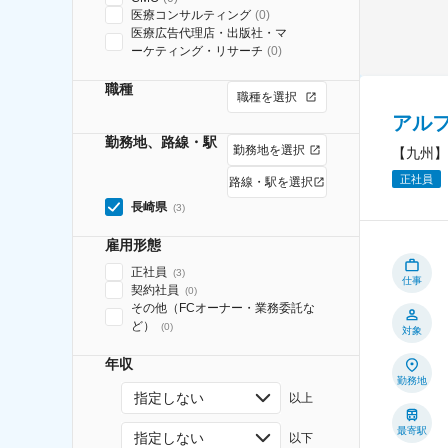
医療コンサルティング
(
0
)
医療広告代理店・出版社・マ
ーケティング・リサーチ
(
0
)
職種
職種を選択
アル
勤務地、路線・駅
勤務地を選択
【九州】
正社員
路線・駅を選択
長崎県
(
3
)
雇用形態
正社員
(
3
)
仕事
契約社員
(
0
)
その他（FCオーナー・業務委託な
ど）
(
0
)
対象
年収
勤務地
指定しない
以上
最寄駅
指定しない
以下