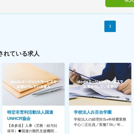
1
されている求人
特定非営利活動法人国連
学校法人白百合学園
UNHCR協会
学校法人の経理担当※科研費業務
中心◇正社員／実働7.5h／年休
【表参道】人事（労務・給与社
130日／1881年創立の伝統女子
保等）◆国連の難民支援機関の