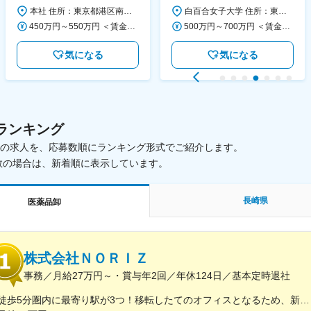
大学
活動を支える日本公式支援窓口
本社 住所：東京都港区南青山6-10-11 ウェスレーセンター3F 勤務地最寄駅：地下鉄各線／表参道駅 受動喫煙対策：屋内全面禁煙 変更の範囲：会社の定める事業所（リモートワーク含む）
白百合女子大学 住所：東京都調布市緑ヶ丘1-25 勤務地最寄駅：京王線／仙川駅 受動喫煙対策：屋内全面禁煙 変更の範囲：会社の定める事業所
◆正職員登用前提
450万円～550万円 ＜賃金形態＞ 月給制 ＜賃金内訳＞ 月額（基本給）：340,000円～420,000円 ＜月給＞ 340,000円～420,000円 ＜昇給有無＞ 有 ＜残業手当＞ 有 ＜給与補足＞ ※能力・経験によって決定します。 ■賞与あり（業績評価に応じて支給） 賃金はあくまでも目安の金額であり、選考を通じて上下する可能性があります。 月給(月額)は固定手当を含めた表記です。
500万円～700万円 ＜賃金形態＞ 月給制 ＜賃金内訳＞ 月額（基本給）：280,000円～430,000円 ＜月給＞ 280,000円～430,000円 ＜昇給有無＞ 有 ＜残業手当＞ 有 ＜給与補足＞ ※年齢・過去の経験に基づき、本学規定に合わせ決定 【残業手当】有 /残業時間に応じて全額支給（※想定年収に含む） 【各種手当】扶養手当/住宅手当/通勤手当 等 【賞与】年2回（6月、12月） 【昇給】年1回（4月） 賃金はあくまでも目安の金額であり、選考を通じて上下する可能性があります。 月給(月額)は固定手当を含めた表記です。
気になる
気になる
ランキング
載中の求人を、応募数順にランキング形式でご紹介します。
数の場合は、新着順に表示しています。
長崎県
医薬品卸
株式会社ＮＯＲＩＺ
事務／月給27万円～・賞与年2回／年休124日／基本定時退社
徒歩5分圏内に最寄り駅が3つ！移転したてのオフィスとなるため、新しくキレイなオフィスで働けます！★転勤なし東京都中央区銀座6-13-16 ヒューリック銀座ウォールビル3階新富町から徒歩3分※受動喫煙対策：屋内禁煙