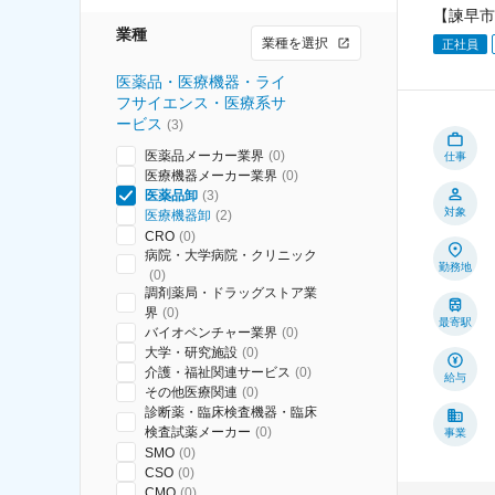
【諫早市
業種
業種を選択
正社員
医薬品・医療機器・ライ
フサイエンス・医療系サ
ービス
(
3
)
医薬品メーカー業界
(
0
)
仕事
医療機器メーカー業界
(
0
)
医薬品卸
(
3
)
対象
医療機器卸
(
2
)
CRO
(
0
)
病院・大学病院・クリニック
勤務地
(
0
)
調剤薬局・ドラッグストア業
界
(
0
)
最寄駅
バイオベンチャー業界
(
0
)
大学・研究施設
(
0
)
介護・福祉関連サービス
(
0
)
給与
その他医療関連
(
0
)
診断薬・臨床検査機器・臨床
検査試薬メーカー
(
0
)
事業
SMO
(
0
)
CSO
(
0
)
CMO
(
0
)