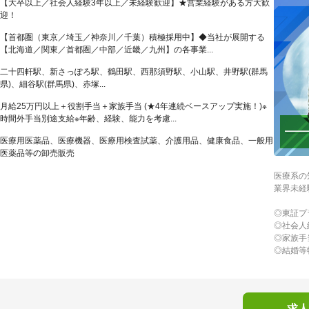
【大卒以上／社会人経験3年以上／未経験歓迎】★営業経験がある方大歓
迎！
【首都圏（東京／埼玉／神奈川／千葉）積極採用中】◆当社が展開する
【北海道／関東／首都圏／中部／近畿／九州】の各事業...
二十四軒駅、新さっぽろ駅、鶴田駅、西那須野駅、小山駅、井野駅(群馬
県)、細谷駅(群馬県)、赤塚...
月給25万円以上＋役割手当＋家族手当 (★4年連続ベースアップ実施！)※
時間外手当別途支給※年齢、経験、能力を考慮...
医療用医薬品、医療機器、医療用検査試薬、介護用品、健康食品、一般用
医薬品等の卸売販売
医療系の
業界未経
◎東証プ
◎社会人
◎家族手
◎結婚等
求人