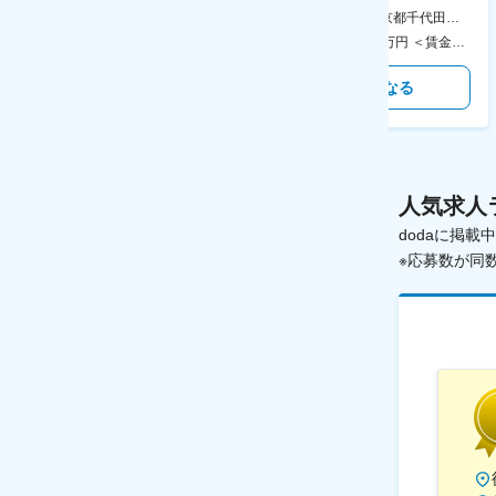
食事補助あり◎
AGC横浜テクニカルセンター 住所：神奈川県横浜市鶴見区末広町1-1 勤務地最寄駅：JR線／弁天橋駅 受動喫煙対策：敷地内喫煙可能場所あり 変更の範囲：無
本社 住所：東京都千代田区神田錦町2-2-1 KANDASQUARE 受動喫煙対策：屋内全面禁煙 変更の範囲：会社の定める事業所
400万円～550万円 ＜賃金形態＞ 月給制 固定給＋業績給 ＜賃金内訳＞ 月額（基本給）：230,000円～280,000円 ＜月給＞ 230,000円～280,000円 ＜昇給有無＞ 有 ＜残業手当＞ 有 ＜給与補足＞ ※上記はあくまで最低保証額です。実際にはこれまでの経験やスキルを考慮の上、決定します。 年収には残業代は含めておりません。 ■昇給：年1回 ■賞与：年2回 賃金はあくまでも目安の金額であり、選考を通じて上下する可能性があります。 月給(月額)は固定手当を含めた表記です。
350万円～500万円 ＜賃金形態＞ 月給制 ＜賃金内訳＞ 月額（基本給）：215,000円～307,000円 固定残業手当/月：76,700円～110,000円（固定残業時間45時間0分/月） 超過した時間外労働の残業手当は追加支給 ＜月給＞ 291,700円～417,000円（一律手当を含む） ＜昇給有無＞ 有 ＜残業手当＞ 有 ＜給与補足＞ ※経験・能力を考慮の上、年齢に関わりなく当社規定により優遇します。 賃金はあくまでも目安の金額であり、選考を通じて上下する可能性があります。 月給(月額)は固定手当を含めた表記です。
気になる
気になる
人気求人
dodaに掲
※応募数が同