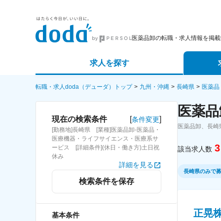
医薬品卸の転職・求人情報を掲載
求人を探す
詳細条件から探す
エージェ
転職・求人doda（デューダ）トップ
九州・沖縄
長崎県
医薬品
医薬品
新着求人から探す
スカウト
[
]
現在の検索条件
条件変更
医薬品卸、長崎
[勤務地]長崎県 [業種]医薬品卸-医薬品・
求人特集から探す
パートナ
医療機器・ライフサイエンス・医療系サ
3
ービス [詳細条件](休日・働き方)土日祝
該当求人数
休み
詳細を見る
長崎県のみで
検索条件を保存
正晃
基本条件