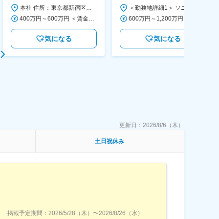
画～調達／働き方◎
本社 住所：東京都新宿区西新宿6丁目22-1 新宿スクエアタワー B1階 勤務地最寄駅：東京メトロ丸ノ内線／西新宿駅 受動喫煙対策：屋内全面禁煙 変更の範囲：会社の定める事業所（リモートワーク含む）
＜勤務地詳細1＞ ソニー株式会社 住所：神奈川県横浜市西区みなとみらい5-1-1 受動喫煙対策：屋内全面禁煙 ＜勤務地詳細2＞ ソニーシティ大崎 住所：東京都品川区大崎2-10-1 勤務地最寄駅：JR線／大崎駅 受動喫煙対策：屋内全面禁煙 変更の範囲：会社の定める事業所（リモートワーク含む）
400万円～600万円 ＜賃金形態＞ 月給制 経験・能力を考慮の上、優遇いたします。 ＜賃金内訳＞ 月額（基本給）：300,000円～450,000円 ＜月給＞ 300,000円～450,000円 ＜昇給有無＞ 有 ＜残業手当＞ 有 ＜給与補足＞ ・賞与実績：年2回 ・昇給：年1回 ※半年毎に評価を行い、評価が高ければ年齢に関係なく昇給・昇格していきます。創造性の高い人・新しいことにチャレンジした人が高い評価を得られます。 賃金はあくまでも目安の金額であり、選考を通じて上下する可能性があります。 月給(月額)は固定手当を含めた表記です。
600万円～1,200万円 ＜賃金形態＞ 月給制 ＜賃金内訳＞ 月額（基本給）：350,000円～500,000円 ＜月給＞ 350,000円～500,000円 ＜昇給有無＞ 有 ＜残業手当＞ 有 ＜給与補足＞ ※年収は経験や能力を考慮の上、当社規定により決定します。 賃金はあくまでも目安の金額であり、選考を通じて上下する可能性があります。 月給(月額)は固定手当を含めた表記です。
気になる
気になる
更新日：
2026/8/6（木）
土日祝休み
掲載予定期間：
2026/5/28（木）
〜
2026/8/26（水）