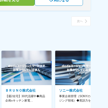
次へ
ＢＲＵＮＯ株式会社
ソニー株式会社
【週2在宅】30代活躍中◆商品
事業企画管理（SONYのイメー
企画※キッチン家電
ジング領域）◆英語力を活か
◆「BRUNO」新商品の企画／企
す/CFO管轄＃SECCFO0027