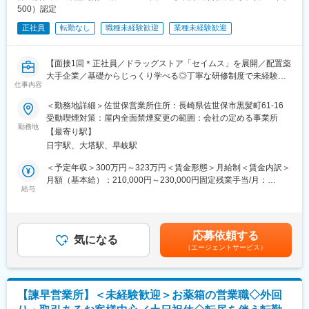
500）認定
正社員
転勤なし
職種未経験歓迎
業種未経験歓迎
【面接1回＊正社員／ドラッグストア「セイムス」を展開／配置薬
大手企業／基礎からじっくり学べる◎丁寧な研修制度で未経験の
仕事内容
方も安心／残業20h＊直行直帰可】
＜勤務地詳細＞佐世保営業所住所：長崎県佐世保市黒髪町61-16
■職務内容：
受動喫煙対策：屋内全面禁煙変更の範囲：会社の定める事業所
担当エリアのお客様（個人宅や企業）へ訪問し、配置薬（お薬
勤務地
【最寄り駅】
箱）や健康食品の提案をお任せします。
日宇駅、大塔駅、早岐駅
※既に、取引のあるお客様先を訪問するスタイルです。
＜予定年収＞300万円～323万円＜賃金形態＞月給制＜賃金内訳＞
＜仕事の流れ＞
月額（基本給）：210,000円～230,000円固定残業手当/月：
配置薬や健康食品、サプリメントの使用頻度に合わせて、1～6ヵ
給与
35,796円～39,205円（固定残業時間22時間30分/月）超過した時
月に1回程度のペースでお客様宅を訪問
間外労働の残業手当は追加支給＜月給＞245,796円～269,205円
※社用車（軽自動車）に乗ってお客様宅へ訪問をします。（1件あ
（一律手当を含む）＜昇給有無＞有＜残業手当＞有＜給与補足＞※
たり20～30分程度）
年収は当社規定に基づき、年齢や経験に応じて決定します。・昇
応募依頼する
気になる
給：年1回（4月）＜モデル給与＞※入社3年目平均基本給＋各種手
（エージェントサービス）
・配置薬や健康食品の期限管理
当＋業績連動給→総支給月額344,141円※業績連動給：月の予算達
・使った分の配置薬を補充
成や売り上げに対して支払われます。賃金はあくまでも目安の金
・使用したお薬代金の集金
額であり、選考を通じて上下する可能性があります。月給(月額)は
・健康相談、新商品・サービスのご提案 など
固定手当を含めた表記です。
【諫早営業所】＜未経験歓迎＞お薬箱の営業職◇外回