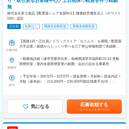
り・取引あるお客様中心／土日祝休◇転居を伴う転勤
※一部、新たに配置薬を置いていただくお客様への訪問がありま
無
す。
└配置薬は無料でおけるので、お客様も抵抗なく置いてくれる製
株式会社富士薬品【配置薬シェア全国No1】健康経営優良法人（ホワイト
品です。
500）認定
正社員
転勤なし
職種未経験歓迎
業種未経験歓迎
■未経験の方も安心◎充実した研修制度：
・入社直後～2週間 ： OJT形式で、薬の種類や成分など基礎知識
を身につけます。
【面接1回＊正社員／ドラッグストア「セイムス」を展開／配置薬
・入社2週間～1カ月 ： 先輩社員に同行し、仕事の流れを学びま
大手企業／基礎からじっくり学べる◎丁寧な研修制度で未経験の
す。「会話のコツ」や「商品のご案内方法」といった実践的なス
仕事内容
方も安心／残業20h＊直行直帰可】
キルを習得します。
・入社1カ月以降 ： 慣れてきたら独り立ち。既存のお客様をメイ
＜勤務地詳細＞諫早営業所住所：長崎県諌早市福田町20-33 受動
■職務内容：
ンに訪問します。
喫煙対策：屋内全面禁煙変更の範囲：会社の定める事業所
担当エリアのお客様（個人宅や企業）へ訪問し、配置薬（お薬
勤務地
◎困ったら先輩社員に相談しやすい雰囲気です。
箱）や健康食品の提案をお任せします。
＜予定年収＞300万円～323万円＜賃金形態＞月給制＜賃金内訳＞
※既に、取引のあるお客様先を訪問するスタイルです。
＜専門資格を取得できる＞
月額（基本給）：210,000円～230,000円固定残業手当/月：
・入社後は、医薬品販売の専門知識を身につけるために、登録販
給与
35,796円～39,205円（固定残業時間22時間30分/月）超過した時
＜仕事の流れ＞
売者資格を取得していただきます。（取得率90％以上）
間外労働の残業手当は追加支給＜月給＞245,796円～269,205円
配置薬や健康食品、サプリメントの使用頻度に合わせて、1～6ヶ
・資格取得にあたっては、無料で支援を行いますのでご安心くだ
（一律手当を含む）＜昇給有無＞有＜残業手当＞有＜給与補足＞※
月に1回程度のペースでお客様宅を訪問
さい。
年収は当社規定に基づき、年齢や経験に応じて決定します。・昇
※社用車（軽自動車）に乗ってお客様宅へ訪問をします。（1件あ
応募依頼する
・資格取得後は、資格手当として給与にも反映されます。
気になる
給：年1回（4月）＜モデル給与＞※入社3年目平均基本給＋各種手
たり20～30分程度）
（エージェントサービス）
当＋業績連動給→総支給月額344,141円※業績連動給：月の予算達
■働き方：
成や売り上げに対して支払われます。賃金はあくまでも目安の金
・配置薬や健康食品の期限管理
・基本土日祝休み／年3回の大型連休あり
額であり、選考を通じて上下する可能性があります。月給(月額)は
・使った分の配置薬を補充
・残業20h以内
固定手当を含めた表記です。