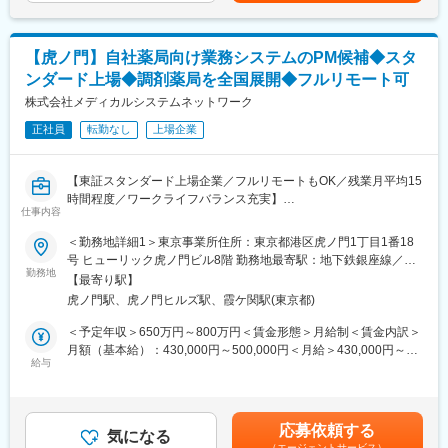
■働き方：
フォームを展開。
・基本土日祝休み／年3回の大型連休あり
主力サービス「つながる薬局」は、LINEを活用し、処方箋送信・
・残業20h以内
服薬フォロー・オンライン服薬指導など、薬局と患者の接点をよ
【虎ノ門】自社薬局向け業務システムのPM候補◆スタ
・スケジュールに合わせて直行直帰可
り便利にするためのサービスです。2026年6月現在、友だち登録
・転居を伴う転勤はありません
ンダード上場◆調剤薬局を全国展開◆フルリモート可
者数は220万人を突破。より多くの患者・薬局に利用されるサー
ビスへと成長を続けています。
株式会社メディカルシステムネットワーク
■やりがい：
・最近、健康のことで困っていることがないかなど、親身にお話
正社員
転勤なし
上場企業
■業務内容
を聞くことで、お客様と信頼関係を築き、お客様の健康管理に貢
・PdM、エンジニア、QA、セールス、CSなど関係者との調整
献することができます。
・PdMが整理した企画・仕様・優先度を踏まえた開発進行計画へ
【東証スタンダード上場企業／フルリモートもOK／残業月平均15
・「この薬すごく効き目があって良かったよ。」「こないだのリ
の落とし込み
時間程度／ワークライフバランス充実】
ンゴ酢美味しかった。ちょうどまた買おうと思ってたの。来てく
・進行管理、スケジュール管理、マイルストーン管理
仕事内容
れてありがとう。」など、「ありがとう」という言葉が一番のや
・リリースに向けた関係者調整、情報整理
■業務概要：
りがいです。
＜勤務地詳細1＞東京事業所住所：東京都港区虎ノ門1丁目1番18
・障害、不具合、仕様確認等に関する関係者調整
「なの花薬局」チェーンの運営・同社グループや加盟登録してい
号 ヒューリック虎ノ門ビル8階 勤務地最寄駅：地下鉄銀座線／虎
・開発プロセス、チケット管理、リリース運用等の継続的な改善
る一般保険薬局等の医療機関に対し、医薬品調達から薬剤師研修
変更の範囲：会社の定める業務
勤務地
ノ門駅受動喫煙対策：屋内全面禁煙＜勤務地詳細2＞全国（ご自宅
【最寄り駅】
までの保険薬局運営支援サービスを提供する当社で、プロジェク
からのフルリモート中心）住所：支社・支店／全国各地 受動喫煙
■開発体制
虎ノ門駅、虎ノ門ヒルズ駅、霞ケ関駅(東京都)
トマネージャー業務をお任せします。
対策：敷地内全面禁煙変更の範囲：会社の定める事業所（リモー
PM、PdM、テックリード、エンジニア、QA、デザイナー等、計
トワーク含む）
＜予定年収＞650万円～800万円＜賃金形態＞月給制＜賃金内訳＞
14名（協力会社含む）の開発チームです。内製化を進めており、
＜具体的に＞
月額（基本給）：430,000円～500,000円＜月給＞430,000円～
アジャイルで開発を進めています。
システムの開発、業務システム導入、薬局業務で利用するシステ
給与
500,000円＜昇給有無＞有＜残業手当＞有＜給与補足＞※残業代は
ムの企画開発運用等のプロジェクトマネージャをお任せします。
別途支給します。給与詳細は前職給与を参照の上、相談し決定致
■働きやすい環境
します。■賞与：年2回支給（合計3か月分支給）賃金はあくまで
◎フルリモート可能。居住地を問わず全国から勤務できます。
業務事例：
も目安の金額であり、選考を通じて上下する可能性があります。
◎フルフレックスのため、業務状況やチームとの連携を踏まえつ
応募依頼する
直営店約450店舗の管理運用システム
気になる
月給(月額)は固定手当を含めた表記です。
つ柔軟に働くことが可能。
（エージェントサービス）