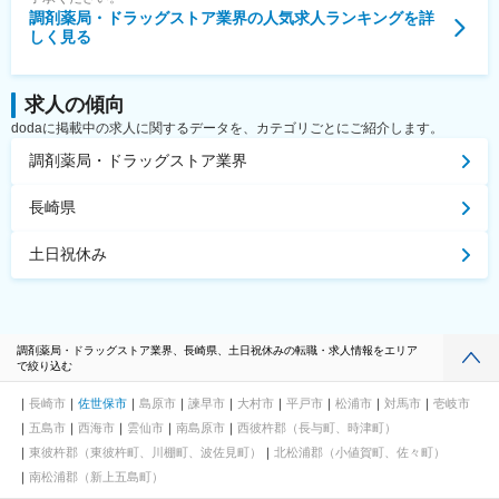
調剤薬局・ドラッグストア業界
の人気求人ランキングを詳
しく見る
求人の傾向
dodaに掲載中の求人に関するデータを、カテゴリごとにご紹介します。
調剤薬局・ドラッグストア業界
長崎県
土日祝休み
調剤薬局・ドラッグストア業界、長崎県、土日祝休みの転職・求人情報をエリア
で絞り込む
長崎市
佐世保市
島原市
諫早市
大村市
平戸市
松浦市
対馬市
壱岐市
五島市
西海市
雲仙市
南島原市
西彼杵郡（長与町、時津町）
東彼杵郡（東彼杵町、川棚町、波佐見町）
北松浦郡（小値賀町、佐々町）
南松浦郡（新上五島町）