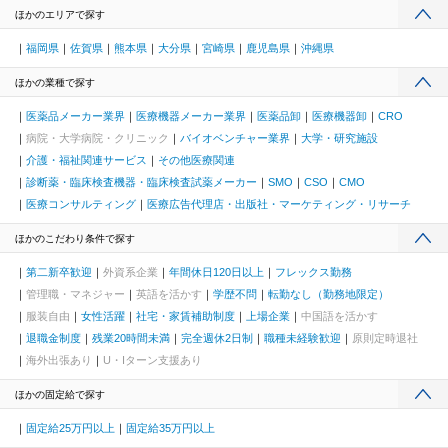
ほかのエリアで探す
福岡県
佐賀県
熊本県
大分県
宮崎県
鹿児島県
沖縄県
ほかの業種で探す
医薬品メーカー業界
医療機器メーカー業界
医薬品卸
医療機器卸
CRO
病院・大学病院・クリニック
バイオベンチャー業界
大学・研究施設
介護・福祉関連サービス
その他医療関連
診断薬・臨床検査機器・臨床検査試薬メーカー
SMO
CSO
CMO
医療コンサルティング
医療広告代理店・出版社・マーケティング・リサーチ
ほかのこだわり条件で探す
第二新卒歓迎
外資系企業
年間休日120日以上
フレックス勤務
管理職・マネジャー
英語を活かす
学歴不問
転勤なし（勤務地限定）
服装自由
女性活躍
社宅・家賃補助制度
上場企業
中国語を活かす
退職金制度
残業20時間未満
完全週休2日制
職種未経験歓迎
原則定時退社
海外出張あり
U・Iターン支援あり
ほかの固定給で探す
固定給25万円以上
固定給35万円以上