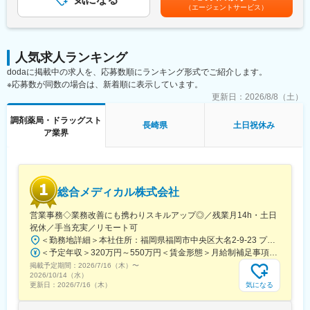
あくまでも目安の金額であり、選考を通じて上下する可能性があ
ラとして
（エージェントサービス）
テックリードを募集します。ゆくゆくは開発リーダー・開発部長
ります。月給(月額)は固定手当を含めた表記です。
地域住民の健康を支えるトータルサービス事業を展開していま
としてご活躍いただくことを期待しています。
す。地域に根差した医療サービスの提供を目指し、医薬連携によ
る細やかな
■業務内容
医療・サービスの提供を行っております。
人気求人ランキング
・AWSベースの新規システム、データ連携基盤の設計・構築
調剤薬局事業では全国472店舗を展開、医薬品ネットワーク加盟
dodaに掲載中の求人を、応募数順にランキング形式でご紹介します。
・Salesforceを軸とした顧客データ管理の設計・意思決定
件数は47都道府県で約11,678件（2025年11月末）を全国各地で
※応募数が同数の場合は、新着順に表示しています。
・マイクロサービス/モジュラーモノリスなどのアーキテクチャ選
事業を展開しています。
定
更新日：
2026/8/8（土）
・難しい業務要件の整理・仕様策定・データモデル設計
■就業環境：
調剤薬局・ドラッグスト
・ベンダーコントロール、開発プロセス（CI/CD, IaC）の改善
長崎県
土日祝休み
残業は月平均15時間程度なので、ワークライフバランスを重視す
ア業界
・バックエンド/フロントエンドの実装（自ら手を動かす実装含
ることができます。
む）
リモートワークも業務に応じて可能ですので、効率のいい働き方
も実現可能です。
■技術環境
産休・育休取得後の復帰率も約98％など、高い定着率が特徴で、
Backend: Python
長期的な就業が可能です。
総合メディカル株式会社
Frontend: React (SPA)
Infrastructure: AWS
営業事務◇業務改善にも携わりスキルアップ◎／残業月14h・土日
変更の範囲：会社の定める業務
Tools: Salesforce
祝休／手当充実／リモート可
Data：DWH/BI（Radshift/Quicksight)
＜勤務地詳細＞本社住所：福岡県福岡市中央区大名2-9-23 プリオ福岡ビル勤務地最寄駅：地下鉄空港線／天神駅受動喫煙対策：屋内全面禁煙変更の範囲：会社の定める事業所
＜予定年収＞320万円～550万円＜賃金形態＞月給制補足事項なし＜賃金内訳＞月額（基本給）：200,000円～246,000円その他固定手当/月：20,000円～110,000円＜月給＞220,000円～356,000円＜昇給有無＞有＜残業手当＞有＜給与補足＞※実際の年収は面談・面接後に経歴や能力に応じて決定します※求人票の想定年収に当てはまらないケースも発生する可能性があります賞与年2回（2025年度実績4.4ヶ月）、昇給年1回住宅補助手当、家族手当、残業手当、休日出勤手当など賃金はあくまでも目安の金額であり、選考を通じて上下する可能性があります。月給(月額)は固定手当を含めた表記です。
■所属組織
掲載予定期間：
2026/7/16（木）
〜
2025年7月に発足したDX推進部には3名が在籍。（部長1名、PM2
2026/10/14（水）
名/40代）PMと横並びの立場で開発リードいただきたいと考えて
気になる
更新日：
2026/7/16（木）
います。
今後は組織拡大を進め、様々なプロジェクトを推進予定。0→1フ