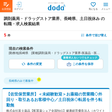
会員登録
ログイン
気になる
メニュー
調剤薬局・ドラッグストア業界、長崎県、土日祝休み
の
転職・求人検索結果
5
条件で並び替え
件
現在の検索条件
[勤務地]長崎県 [業種]調剤薬局・ドラッグストア業界-医薬品・医療機器・ライフサイエンス・医療系サービス [詳細条件](休日・働き方)土日祝休み
新着求人をいつでもチェック
条件の変更
この条件を保存
長崎県
のみで募集中
【佐世保営業所】＜未経験歓迎＞お薬箱の営業職◇外
回り・取引あるお客様中心／土日祝休◇転居を伴う転
勤無
株式会社富士薬品【配置薬シェア全国No1】健康経営優良法人（ホワイト