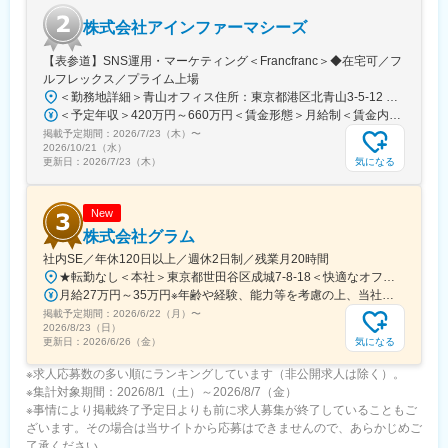
ェーズでのDX推進や組織立ち上げに興味をお持ちの方をお待ちし
株式会社アインファーマシーズ
ています。
【表参道】SNS運用・マーケティング＜Francfranc＞◆在宅可／フ
■働きやすい環境
ルフレックス／プライム上場
フルリモート可能。関東近郊・札幌市内にお住まいの場合、対面
＜勤務地詳細＞青山オフィス住所：東京都港区北青山3-5-12 青山クリスタルビルB1勤務地最寄駅：各線／表参道駅受動喫煙対策：屋内全面禁煙変更の範囲：会社の定める事業所
コミュニケーションが必要な場合や参画初期で出社頂く可能性が
＜予定年収＞420万円～660万円＜賃金形態＞月給制＜賃金内訳＞月額（基本給）：260,000円～340,000円＜月給＞260,000円～340,000円＜昇給有無＞有＜残業手当＞有＜給与補足＞※上記年収には標準業績時の賞与および月20時間分の残業手当を含む賃金はあくまでも目安の金額であり、選考を通じて上下する可能性があります。月給(月額)は固定手当を含めた表記です。
あります。子育てと両立して活躍している社員もおり、柔軟な働
掲載予定期間：
2026/7/23（木）
〜
き方が可能です。
2026/10/21（水）
気になる
更新日：
2026/7/23（木）
変更の範囲：会社の定める業務
New
株式会社グラム
社内SE／年休120日以上／週休2日制／残業月20時間
★転勤なし＜本社＞東京都世田谷区成城7-8-18＜快適なオフィスも魅力！＞別荘みたいで解放感もあり、居心地抜群のオフィスです！※屋内全面禁煙
月給27万円～35万円※年齢や経験、能力等を考慮の上、当社規定により決定・優遇いたします。※残業代は別途全額支給。
掲載予定期間：
2026/6/22（月）
〜
2026/8/23（日）
気になる
更新日：
2026/6/26（金）
※求人応募数の多い順にランキングしています（非公開求人は除く）。
※集計対象期間：2026/8/1（土）～2026/8/7（金）
※事情により掲載終了予定日よりも前に求人募集が終了していることもご
ざいます。その場合は当サイトから応募はできませんので、あらかじめご
了承ください。