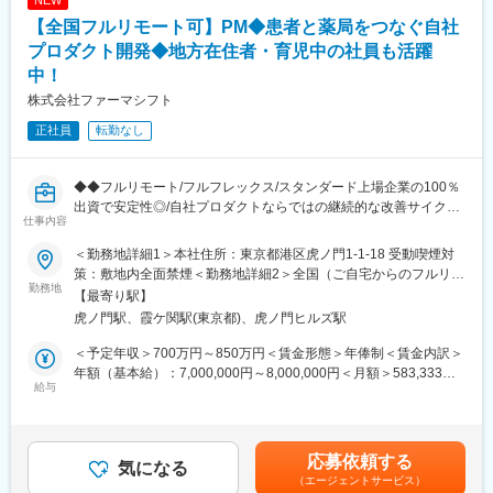
NEW
・使用したお薬代金の集金
・スケジュールに合わせて直行直帰可
・健康相談、新商品・サービスのご提案 など
【全国フルリモート可】PM◆患者と薬局をつなぐ自社
・転居を伴う転勤はありません
プロダクト開発◆地方在住者・育児中の社員も活躍
※一部、新たに配置薬を置いていただくお客様への訪問がありま
■やりがい：
中！
す。
・最近、健康のことで困っていることがないかなど、親身にお話
株式会社ファーマシフト
└配置薬は無料でおけるので、お客様も抵抗なく置いてくれる製
を聞くことで、お客様と信頼関係を築き、お客様の健康管理に貢
品です。
献することができます。
正社員
転勤なし
・「この薬すごく効き目があって良かったよ。」「こないだのリ
■未経験の方も安心◎充実した研修制度：
ンゴ酢美味しかった。ちょうどまた買おうと思ってたの。来てく
・入社直後～2週間 ： OJT形式で、薬の種類や成分など基礎知識
れてありがとう。」など、「ありがとう」という言葉が一番のや
◆◆フルリモート/フルフレックス/スタンダード上場企業の100％
を身につけます。
りがいです。
出資で安定性◎/自社プロダクトならではの継続的な改善サイクル
・入社2週間～1ヶ月 ： 先輩社員に同行し、仕事の流れを学びま
仕事内容
に携われる/クラウド環境でのアジャイル開発◆◆
す。「会話のコツ」や「商品のご案内方法」といった実践的なス
変更の範囲：会社の定める業務
■概要 ～地方在住者・育児中の社員も活躍中！～
＜勤務地詳細1＞本社住所：東京都港区虎ノ門1-1-18 受動喫煙対
キルを習得します。
ファーマシフトでは、LINEを活用した「つながる薬局」を中心
策：敷地内全面禁煙＜勤務地詳細2＞全国（ご自宅からのフルリモ
・入社1カ月以降 ： 慣れてきたら独り立ち。既存のお客様をメイ
に、患者と薬局をつなぐ医療プラットフォームの開発・運営を行
勤務地
ート中心）住所：東京都 受動喫煙対策：敷地内全面禁煙変更の範
【最寄り駅】
ンに訪問します。
っています。
囲：会社の定める事業所（リモートワーク含む）
◎困ったら先輩社員に相談しやすい雰囲気です。
虎ノ門駅、霞ケ関駅(東京都)、虎ノ門ヒルズ駅
本ポジションでは、開発現場に近い立場で、プロジェクトを着実
に前へ進めるミドルPMとしての役割を期待しています。
＜予定年収＞700万円～850万円＜賃金形態＞年俸制＜賃金内訳＞
＜専門資格を取得できる＞
親会社 メディカルシステムネットワークでは、「なの花薬局」チ
年額（基本給）：7,000,000円～8,000,000円＜月額＞583,333円
・入社後は、医薬品販売の専門知識を身につけるために、登録販
ェーンを運営しており、利用者の声がダイレクトに感じられる環
給与
～666,666円（12分割）＜昇給有無＞有＜残業手当＞有＜給与補
売者資格を取得していただきます。（取得率90％以上）
境です。
足＞※給与詳細は前職給与を参照の上、相談し決定致します。賃金
・資格取得にあたっては、無料で支援を行いますのでご安心くだ
はあくまでも目安の金額であり、選考を通じて上下する可能性が
さい。
■事業概要
あります。月給(月額)は固定手当を含めた表記です。
・資格取得後は、資格手当として給与にも反映されます。
応募依頼する
「すべての人が健康を自ら選択できる社会」の実現を目指し、患
気になる
（エージェントサービス）
者と薬局のコミュニケーションを支援するデジタル医療プラット