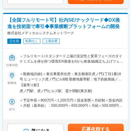
医薬品ネットワーク加盟店(約10,000店舗)のシステム運用・開発
◎Slack、Notion、GitHub、Google Workspace等を活用。リモー
業務、基幹システムの刷新など
トでの情報共有・プロジェクト推進を実施。
提案、コスト見積もり、要件定義～運用まで経験やスキルに応じ
変更の範囲：会社の定める業務
【全国フルリモート可】社内SE/テックリード◆DX推
て業務をお任せしていきます。
進を技術面で牽引◆事業横断プラットフォームの開発
さらなるマネジメント業務や、PMのスペシャリストとして業務を
極めて頂くことも可能です。
株式会社メディカルシステムネットワーク
正社員
転勤なし
上場企業
■組織構成：
システム本部は59名で構成されており、年齢も20代～50代まで幅
広く在籍しております。
～フルリモート/スタンダード上場の安定性と変革フェーズのダイ
ナミズムを併せ持つ環境/DX推進を0から推進/組織立ち上げフェー
■キャリアパス：
仕事内容
ズにジョイン～
経験やスキルなどによりますが、マネジメント業務へとステップ
■概要
＜勤務地詳細1＞東京事業所住所：東京都港区虎ノ門1丁目1番18
アップや、スペシャリストとして業務を極めていっていただくこ
メディカルシステムネットワークでは、顧客データ・顧客接点・
号 ヒューリック虎ノ門ビル8階 勤務地最寄駅：地下鉄銀座線／虎
とも可能です。
データ活用を統合する「共通基盤システム」を構築するため、開
勤務地
ノ門駅受動喫煙対策：屋内全面禁煙＜勤務地詳細2＞全国（ご自宅
【最寄り駅】
発チームを新規に立ち上げました。
からのフルリモート中心）住所：支社・支店／全国各地 受動喫煙
■魅力：
虎ノ門駅、虎ノ門ヒルズ駅、霞ケ関駅(東京都)
グループ内には多様な事業（薬局、物流、医薬品製造販売、薬局
対策：敷地内全面禁煙変更の範囲：会社の定める事業所（リモー
業務に関係する技術書籍の購入や研修参加費などは会社が費用負
DX）が存在していますが、それぞれの顧客データや接点が最適化
トワーク含む）
＜予定年収＞800万円～1,200万円＜賃金形態＞月給制＜賃金内訳
担する等、エンジニアの就業環境をサポートする体制が整ってい
しきれていない課題があります。これらを統合し、ポータルサイ
＞月額（基本給）：500,000円～650,000円＜月給＞500,000円～
ます。
ト、データ連携基盤、SFA/CRMを一気通貫で繋ぎ、単一のインタ
給与
650,000円＜昇給有無＞有＜残業手当＞有＜給与補足＞※残業代は
ーフェースで全業務を完結できる「統合プラットフォーム」の実
別途支給します。※上位の等級の場合は残業代は支給されませんが
■当社の特徴：
現を目指しします。
役職手当が支給されます。※給与詳細は前職給与を参照の上、相談
当社は医薬品ネットワーク事業・調剤薬局事業・賃貸設備関連事
この巨大構想を、AWSを中心としたモダンなアーキテクチャで形
し決定致します。※賞与：年2回支給（合計3か月分支給）賃金は
業・給食事業・訪問介護事業等、地域の「医・食・住」のインフ
応募依頼する
にし、技術選定から実装を泥臭く、かつ戦略的に主導いただける
気になる