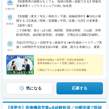
【医療業界の経験がなくても、地域や医療へ貢献できる】研修充
実★業界トップクラスシェアの高い知名度
仕事内容
【首都圏（東京／埼玉／神奈川／千葉）積極採用中】◆当社が展
開する【北海道／関東／首都圏／中部／近畿／九州】の各事業所
勤務地
へご希望を考慮した上で配属となります。【北海道】北海道【関
【最寄り駅】
東】栃木／群馬／茨城／長野／山梨／新潟【首都圏】東京／埼玉
二十四軒駅、新さっぽろ駅、鶴田駅、西那須野駅、小山駅、井野
／神奈川／千葉★積極採用エリア【中部】静岡／愛知／三重／岐
駅(群馬県)、細谷駅(群馬県)、赤塚駅、万博記念公園駅(茨城県)、
阜【近畿】滋賀／兵庫／大阪／京都／奈良／和歌山【九州】福岡
大甕駅、新治駅、川中島駅、渚駅(長野県)、伊那八幡駅、小井川
／長崎／熊本／大分／宮崎／鹿児島各事業所の詳細については、
月給25万円以上＋役割手当＋家族手当 (★4年連続ベースアップ実
駅、寺尾駅、宮内駅(新潟県)、直江津駅、小川町駅(東京都)、江戸
弊社HPよりご確認ください※「企業情報」→「拠点」よりご確認
施！)※時間外手当別途支給※年齢、経験、能力を考慮の上、優遇し
川橋駅、竹ノ塚駅、小村井駅、井荻駅、志村三丁目駅、学芸大学
給与
いただけます。屋内禁煙(※喫煙室あり※禁煙タイムあり※喫煙室で
ます
駅、千歳船橋駅、北野駅(東京都)、小作駅、鶴川駅、北府中駅、桜
の就労はありません)
台駅(東京都)、北戸田駅、南越谷駅、久喜駅、加茂宮駅、新座駅、
医療系の知識は一切不問！文系出身者多数！
航空公園駅、南古谷駅、ソシオ流通センター駅、三ツ沢上町駅、
業界未経験からルート営業に挑戦しませんか？
並木中央駅、踊場駅、江田駅(神奈川県)、元住吉駅、原当麻駅、社
家駅、藤沢本町駅、井細田駅、県立大学駅、平塚駅、千葉寺駅、
◎東証プライム上場企業グループの安定基盤
◎社会人経験で培った対人スキルを活かせる
佐倉駅、旭駅(千葉県)、木更津駅、館山駅、茂原駅、東船橋駅、小
◎家族手当や退職金制度など福利厚生充実
金城趾駅、春日町駅、大岡駅(静岡県)、竪堀駅、南伊東駅、助信
◎結婚等特別休暇やリフレッシュ休暇あり
駅、掛川市役所前駅、焼津駅、黒川駅(愛知県)、小本駅(愛知県)、
奥町駅、赤池駅(愛知県)、西岡崎駅、牛久保駅、住吉町駅、竹下
気になる
応募する
駅、守恒駅、陣原駅、浦田駅(福岡県)、荒木駅、現川駅、大村車両
基地駅、健軍校前駅、牧駅(大分県)、宮崎神宮駅、市立病院前駅
(鹿児島県)、栗東駅、田村駅、竹田駅(京都府)、荒河かしの木台
駅、西舞鶴駅、天神橋筋六丁目駅、玉出駅、久宝寺駅、茨木駅、
【長野市】医療機器営業※未経験歓迎／治療現場で医師