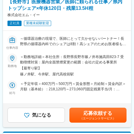
【長野市】医療機器営業／医師に頼られる仕事／県内
伝えし、治療に合った最適な機器を提案する
トップシェア×年休120日・残業13.5H程
・手術・治療に立ち会い、機器の使い方やセッティングをサポー
ト
株式会社エム・イー
・定期訪問を通じて医師や看護師など多職種と関係性を深める
正社員
業種未経験歓迎
＜社員の7割は医療業界未経験で入社＞
先輩社員との同行期間を半年以上設けており、未経験の方も安心
～循環器治療の現場で、医師にとって欠かせないパートナー！長
して成長できる環境です。ディーラー営業、不動産営業、家電量
野県の循環器内科でのシェアは8割！高シェアのためお医者様も友
販店の販売スタッフなど、異業界出身者が多数活躍しています。
仕事内容
好的な方が多く、お医者様と協力しながら患者様を救えるお仕事
です◎～
＜勤務地詳細＞本社住所：長野県長野市篠ノ井布施高田823-7 受
■具体的な研修の流れ
動喫煙対策：屋内全面禁煙変更の範囲：会社の定める事業所
（1）解剖学や疾患への治療法について、2週間ほど座学の研修が
＼手術現場でサポートするやりがい／
勤務地
あります
【最寄り駅】
医師やスタッフを支える責任ある仕事です。
（2）OJTにて、半年～1年ぐらい先輩に付いて実際の手術現場に
篠ノ井駅、今井駅、屋代高校前駅
難しい症例で機器の使い方をサポートし、手術が無事に終わった
立ち会いながら製品の使用法や特徴などの知識を深めていきま
後に「安心してできた、いてくれて助かった」と感謝されること
＜予定年収＞400万円～500万円＜賃金形態＞月給制＜賃金内訳＞
す。
も。
月額（基本給）：218,120円～273,060円固定残業手当/月：
患者様が元気になった姿を見られる瞬間には、言葉にできない達
給与
47,880円～59,940円（固定残業時間30時間0分/月）超過した時間
■働きやすさ
成感と充実感があります。
外労働の残業手当は追加支給＜月給＞266,000円～333,000円（一
◎年休120日（土日祝休み）／平均残業時間13.5時間／平均有給
律手当を含む）＜昇給有無＞有＜残業手当＞有＜給与補足＞■昇
取得日数9.9日（2025年度実績）
■お任せする業務
給：年1回（4月）■賞与：年2回 ※夏1.5ヶ月、冬1.5ヶ月、合計3
◎時差出勤制度あり（7時～11時の間で出勤時間を調整可能）手
応募依頼する
アブレーション治療に使われる医療機器をご案内する営業業務を
気になる
ヶ月（2025年実績）※賞与は業績変動制■営業成績により営業イン
術立会いなど医療現場の状況に応じて、柔軟に勤務時間を設定で
（エージェントサービス）
お任せします。
センティブを支給賃金はあくまでも目安の金額であり、選考を通
きます。
じて上下する可能性があります。月給(月額)は固定手当を含めた表
◎急な呼び出しは当番制で対応。月に1回程度土日出勤の場合があ
■業務詳細
記です。
りますが、5時間以上勤務した際は代休を取得できます。