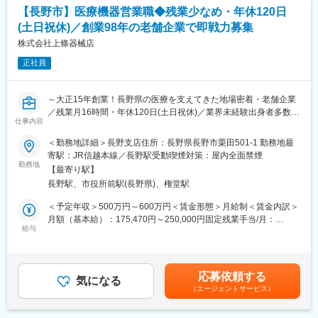
・医療従事者へ、製品の特長・メリット・他社製品との違いをお
【長野市】医療機器営業職◆残業少なめ・年休120日
伝えし、治療に合った最適な機器を提案する
■評価制度が明確！
(土日祝休)／創業98年の老舗企業で即戦力募集
・手術・治療に立ち会い、機器の使い方やセッティングをサポー
評価はスキル評価と数字評価に基づきます。スキル評価では、ペ
ト
株式会社上條器械店
ースメーカーの各メーカーに対応できる能力や機械操作のスキル
・定期訪問を通じて医師や看護師など多職種と関係性を深める
が求められます。数字評価は売上実績により行われ、点数に応じ
正社員
てランクアップが可能です。
＜社員の7割が医療業界未経験で入社＞
年に一度、上長との面談、人事面談を実施し、評価が決まりま
先輩社員との同行期間を半年以上設けており、未経験の方も安心
す。
～大正15年創業！長野県の医療を支えてきた地場密着・老舗企業
して成長できる環境です。ディーラー営業、不動産営業、家電量
評価表も公開しているため、透明性が高い評価制度を実現してい
／残業月16時間・年休120日(土日祝休)／業界未経験出身者多数で
販店の販売スタッフなど、異業界出身者が多数活躍しています。
仕事内容
ます。
安心◎～
＜勤務地詳細＞長野支店住所：長野県長野市栗田501-1 勤務地最
■具体的な研修の流れ
変更の範囲：会社の定める業務
■担当業務：
寄駅：JR信越本線／長野駅受動喫煙対策：屋内全面禁煙
（1）解剖学や疾患への治療法について、2週間ほど座学の研修が
注射器やカテーテル、AED、MRI等、病院で使用する医療機器や
勤務地
あります
【最寄り駅】
医療現場で使われる消耗品の営業をお任せします。お医者様へ手
（2）OJTにて、半年～1年ぐらい先輩に付いて実際の手術現場に
長野駅、市役所前駅(長野県)、権堂駅
術などに使う医療機器を提案するという形ですが、間接的に人々
立ち会いながら製品の使用法や特徴などの知識を深めていきま
の人命や健康を支えるインフラ的な役割を担う営業です。
＜予定年収＞500万円～600万円＜賃金形態＞月給制＜賃金内訳＞
す。
月額（基本給）：175,470円～250,000円固定残業手当/月：
■業務詳細：
給与
51,700円～71,500円（固定残業時間40時間0分/月）超過した時間
■働きやすさ
◇営業先：
外労働の残業手当は追加支給＜月給＞227,170円～321,500円（一
◎年休120日（土日祝休み）／平均残業時間13.5時間／平均有給
病院や診療所、製薬会社を定期的に訪問し、医療機器や理科学機
律手当を含む）＜昇給有無＞有＜残業手当＞有＜給与補足＞※経
取得日数9.9日（2025年度実績）
器を紹介・販売します。※東北信エリア
験・スキルを考慮のうえ、当社規定にて決定■賞与実績：固定 2か
◎時差出勤制度あり（7時～11時の間で出勤時間を調整可能）手
応募依頼する
◇取り扱い商材：
気になる
月/年(＋2年年以降はは標設定に対する業績評価、会社業績+α)■年
術立会いなど医療現場の状況に応じて、柔軟に勤務時間を設定で
（エージェントサービス）
ガーゼやマスク等の消耗品、AEDやMRIなどの大型検査機器ま
収モデル：□係長クラス500万円(入社3年程でも挑戦可)□課長クラ
きます。
で、病院にある様々なものが商材となります。
ス600万円以上賃金はあくまでも目安の金額であり、選考を通じ
◎急な呼び出しは当番制で対応。月に1回程度土日出勤の場合があ