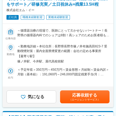
門真市駅、交野市駅、鳳駅、青木駅、総合運動公園駅、武庫之荘
をサポート／研修充実／土日祝休み×残業13.5H程
駅、岡場駅、石生駅、西新町駅、加古川駅、英賀保駅、江原駅、
帯解駅、耳成駅、日前宮駅、紀伊新庄駅、新宮駅、尾鷲駅、高茶
株式会社エム・イー
屋駅、中川原駅、四十九駅、手力駅、東大垣駅、小泉駅、高山
正社員
職種未経験歓迎
業種未経験歓迎
駅、琴似駅(札幌市営)、淡路町駅、新桜台駅、新越谷駅、東宮原
駅、幸浦駅、緑町駅、堀ノ内駅、蘇我駅、清水駅(愛知県)、烏森
駅、萩原駅(福岡県)、動植物園入口駅、中洲通駅、八尾駅、津久野
～循環器治療の現場で、医師にとって欠かせないパートナー！長
駅、新御茶ノ水駅、江古田駅、名城公園駅、近鉄八田駅、神田駅
野県の循環器内科でのシェアは8割！高シェアのためお医者様も友
(鹿児島県)
仕事内容
好的な方が多く、お医者様と協力しながら患者様を救えるお仕事
です◎～
＜勤務地詳細＞本社住所：長野県長野市篠ノ井布施高田823-7 受
動喫煙対策：屋内全面禁煙変更の範囲：会社の定める事業所
＼手術現場でサポートするやりがい／
勤務地
【最寄り駅】
医師やスタッフを支える責任ある仕事です。
篠ノ井駅、今井駅、屋代高校前駅
難しい症例で機器の使い方をサポートし、手術が無事に終わった
後に「安心してできた、いてくれて助かった」と感謝されること
＜予定年収＞350万円～450万円＜賃金形態＞月給制＜賃金内訳＞
も。
月額（基本給）：191,060円～246,000円固定残業手当/月：
患者様が元気になった姿を見られる瞬間には、言葉にできない達
給与
41,940円～54,000円（固定残業時間30時間0分/月）超過した時間
成感と充実感があります。
外労働の残業手当は追加支給＜月給＞233,000円～300,000円（一
律手当を含む）＜昇給有無＞有＜残業手当＞有＜給与補足＞■昇
■お任せする業務
給：年1回（4月）■賞与：年2回 ※夏1.5ヶ月、冬1.5ヶ月、合計3
応募依頼する
アブレーション治療に使われる医療機器をご案内する営業業務を
気になる
ヶ月（2025年実績）※賞与は業績変動制■営業成績により営業イン
（エージェントサービス）
お任せします。
センティブを支給賃金はあくまでも目安の金額であり、選考を通
じて上下する可能性があります。月給(月額)は固定手当を含めた表
■業務詳細
記です。
・医療従事者へ、製品の特長・メリット・他社製品との違いをお