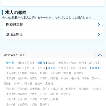
求人の傾向
dodaに掲載中の求人に関するデータを、カテゴリごとにご紹介します。
医療機器卸
退職金制度
ほかのエリアで探す
松本市
上田市
岡谷市
飯田市
諏訪市
須坂市
小諸市
伊那市
駒ヶ根市
中野市
大町市
飯山市
茅野市
塩尻市
佐久市
千曲市
東御市
安曇野市
上伊那郡（辰野町、箕輪町、飯島町、南箕輪村、中川村、宮田村）
下伊那郡（松川町、高森町、阿南町、阿智村、平谷村、根羽村、下條村、売木村、
天龍村、泰阜村、喬木村、豊丘村、大鹿村）
諏訪郡（下諏訪町、富士見町、原村）
北佐久郡（軽井沢町、御代田町、立科町）
東筑摩郡（麻績村、生坂村、山形村、朝日村、筑北村）
北安曇郡（池田町、松川村、白馬村、小谷村）
上水内郡（信濃町、小川村、飯綱町）