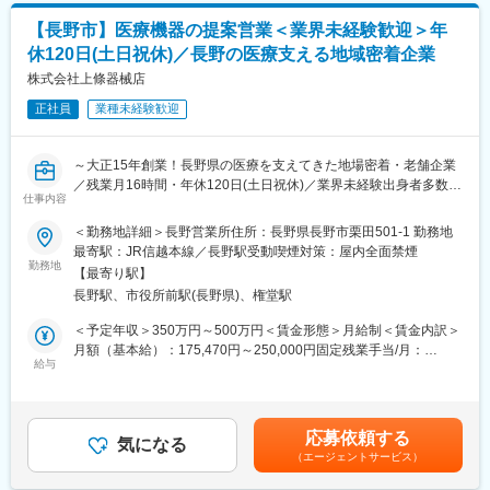
て上下する可能性があります。月給(月額)は固定手当を含めた表記
りますが、5時間以上勤務した際は代休を取得できます。
■営業スタイル：
です。
【長野市】医療機器の提案営業＜業界未経験歓迎＞年
・基本的に既存顧客に対してのルート営業で、新規開拓はありま
■評価制度が明確！
休120日(土日祝休)／長野の医療支える地域密着企業
せん。病院の規模によって担当する施設数は変わります。
評価はスキル評価と数字評価に基づきます。スキル評価では、ペ
・ガツガツと提案するスタイルではなく、お医者様のご状況を理
株式会社上條器械店
ースメーカーの各メーカーに対応できる能力や機械操作のスキル
解した上で速いレスポンスを行ったり、必要なタイミングでニー
が求められます。数字評価は売上実績により行われ、点数に応じ
正社員
業種未経験歓迎
ズに沿った提案を行う顧客伴走型の営業スタイルです。
てランクアップが可能です。
・メーカー1,000社以上、製品100万品目以上を取り扱えますの
年に一度、上長との面談、人事面談を実施し、評価が決まりま
で、お客様の要望に合わせて幅広い提案が可能です。
す。
～大正15年創業！長野県の医療を支えてきた地場密着・老舗企業
評価表も公開しているため、透明性が高い評価制度を実現してい
／残業月16時間・年休120日(土日祝休)／業界未経験出身者多数で
■教育体制：
仕事内容
ます。
安心◎～
・入社後は先輩同行からスタートし、業務の流れを学んで頂きま
＜勤務地詳細＞長野営業所住所：長野県長野市栗田501-1 勤務地
す。ステップを踏みながら業務について学んでいただきます。独
変更の範囲：会社の定める業務
■担当業務：
最寄駅：JR信越本線／長野駅受動喫煙対策：屋内全面禁煙
り立ちまでは1～２年程度とみており、状況に合わせた教育・フォ
注射器やカテーテル、AED、MRI等、病院で使用する医療機器や
勤務地
ロー体制をとっています。
【最寄り駅】
医療現場で使われる消耗品の営業をお任せします。お医者様へ手
・営業方法や商材知識は、先輩からフォローや、メーカーを招い
長野駅、市役所前駅(長野県)、権堂駅
術などに使う医療機器を提案するという形ですが、間接的に人々
た勉強会も開催していますので、医療業界に興味を持っている方
の人命や健康を支えるインフラ的な役割を担う営業です。
＜予定年収＞350万円～500万円＜賃金形態＞月給制＜賃金内訳＞
であれば積極的に学ぶことが可能です。
月額（基本給）：175,470円～250,000円固定残業手当/月：
・業界や職種未経験から中途入社をしたメンバーがほとんどです
■業務詳細：
給与
51,700円～71,500円（固定残業時間40時間0分/月）超過した時間
が、皆さん出身業界に関係なく活躍しています。
◇営業先：
外労働の残業手当は追加支給＜月給＞227,170円～321,500円（一
病院や診療所、製薬会社を定期的に訪問し、医療機器や理科学機
律手当を含む）＜昇給有無＞有＜残業手当＞有＜給与補足＞※経
■働きやすい環境：
器を紹介・販売します。※東北信エリア
験・スキルを考慮のうえ、当社規定にて決定■賞与実績：固定 2か
・基本的に直行直帰可能で、外出先にモバイルPCを持参可能のス
応募依頼する
◇取り扱い商材：
気になる
月/年(＋2年年以降はは標設定に対する業績評価、会社業績+α)■2
タイルをとるなど残業抑制の動きを行っており、残業は平均16時
（エージェントサービス）
ガーゼやマスク等の消耗品、AEDやMRIなどの大型検査機器ま
年以降の想定年収：430万～600万■年収モデル：係長クラス500
間となっております。
で、病院にある様々なものが商材となります。
万円(入社3年程でも挑戦可)、課長クラス600万円以上賃金はあく