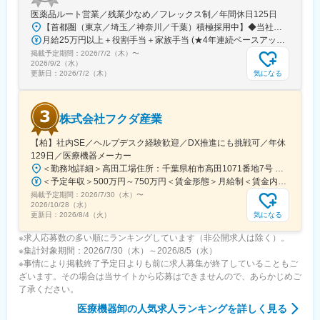
・土日が手術日となった際に機械搬送のために休日出勤いただく
医薬品ルート営業／残業少なめ／フレックス制／年間休日125日
ことがございます。2か月に1回程ですが振休取得可能です。
【首都圏（東京／埼玉／神奈川／千葉）積極採用中】◆当社が展開する【北海道／関東／首都圏／中部／近畿／九州】の各事業所へご希望を考慮した上で配属となります。【北海道】北海道【関東】栃木／群馬／茨城／長野／山梨／新潟【首都圏】東京／埼玉／神奈川／千葉★積極採用エリア【中部】静岡／愛知／三重／岐阜【近畿】滋賀／兵庫／大阪／京都／奈良／和歌山【九州】福岡／長崎／熊本／大分／宮崎／鹿児島各事業所の詳細については、弊社HPよりご確認ください※「企業情報」→「拠点」よりご確認いただけます。屋内禁煙(※喫煙室あり※禁煙タイムあり※喫煙室での就労はありません)
・ノルマはないですが、会社として売上高・利益率にて目標数値
月給25万円以上＋役割手当＋家族手当 (★4年連続ベースアップ実施！)※時間外手当別途支給※年齢、経験、能力を考慮の上、優遇します
を立てております。ノルマ未達の場合はどうしたら次は達成でき
掲載予定期間：
2026/7/2（木）
〜
るか上司と相談するような環境です。
2026/9/2（水）
気になる
更新日：
2026/7/2（木）
株式会社フクダ産業
【柏】社内SE／ヘルプデスク経験歓迎／DX推進にも挑戦可／年休
129日／医療機器メーカー
＜勤務地詳細＞高田工場住所：千葉県柏市高田1071番地7号 勤務地最寄駅：つくばエクスプレス線／柏の葉キャンパス駅受動喫煙対策：屋内全面禁煙変更の範囲：【変更の範囲：流山本社および高田工場】
＜予定年収＞500万円～750万円＜賃金形態＞月給制＜賃金内訳＞月額（基本給）：300,000円～430,000円＜月給＞300,000円～430,000円＜昇給有無＞有＜残業手当＞有＜給与補足＞※経験・スキルを考慮の上決定いたします。■賞与：年2回（7月・12月）※昨年実績4.2ヶ月■昇給：年1回（1月）■モデル年収：・年収580万円 主任（月給34万円×12ヶ月＋諸手当）・年収820万円 課長（月給48万円×12ヶ月＋諸手当）賃金はあくまでも目安の金額であり、選考を通じて上下する可能性があります。月給(月額)は固定手当を含めた表記です。
掲載予定期間：
2026/7/30（木）
〜
2026/10/28（水）
気になる
更新日：
2026/8/4（火）
※求人応募数の多い順にランキングしています（非公開求人は除く）。
※集計対象期間：2026/7/30（木）～2026/8/5（水）
※事情により掲載終了予定日よりも前に求人募集が終了していることもご
ざいます。その場合は当サイトから応募はできませんので、あらかじめご
了承ください。
医療機器卸
の人気求人ランキングを詳しく見る