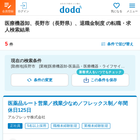
会員登録
ログイン
気になる
メニュー
医療機器卸、長野市（長野県）、退職金制度
の転職・求
人検索結果
5
条件で並び替え
件
現在の検索条件
[勤務地]長野市 [業種]医療機器卸-医薬品・医療機器・ライフサイエンス・医療系サービス [詳細条件](待遇・福利厚生)退職金制度
新着求人をいつでもチェック
条件の変更
この条件を保存
医薬品ルート営業／残業少なめ／フレックス制／年間
休日125日
アルフレッサ株式会社
正社員
5名以上採用
職種未経験歓迎
業種未経験歓迎