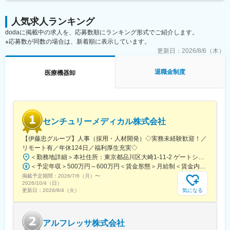
・土日が手術日となった際に機械搬送のために休日出勤いただく
までも目安の金額であり、選考を通じて上下する可能性がありま
ことがございます。2か月に1回程ですが振休取得可能です。
■営業スタイル：
す。月給(月額)は固定手当を含めた表記です。
・ノルマはないですが、会社として売上高・利益率にて目標数値
人気求人ランキング
・基本的に既存顧客に対してのルート営業で、新規開拓はありま
を立てております。ノルマ未達の場合はどうしたら次は達成でき
dodaに掲載中の求人を、応募数順にランキング形式でご紹介します。
せん。病院の規模によって担当する施設数は変わります。
るか上司と相談するような環境です。
※応募数が同数の場合は、新着順に表示しています。
・ガツガツと提案するスタイルではなく、お医者様のご状況を理
解した上で速いレスポンスを行ったり、必要なタイミングでニー
更新日：
2026/8/6（木）
ズに沿った提案を行う顧客伴走型の営業スタイルです。
・メーカー1,000社以上、製品100万品目以上を取り扱えますの
退職金制度
医療機器卸
で、お客様の要望に合わせて幅広い提案が可能です。
■教育体制：
・入社後は先輩同行からスタートし、業務の流れを学んで頂きま
す。ステップを踏みながら業務について学んでいただきます。独
センチュリーメディカル株式会社
り立ちまでは1～２年程度とみており、状況に合わせた教育・フォ
ロー体制をとっています。
【伊藤忠グループ】人事（採用・人材開発）◇実務未経験歓迎！／
・営業方法や商材知識は、先輩からフォローや、メーカーを招い
リモート有／年休124日／福利厚生充実◇
た勉強会も開催していますので、医療業界に興味を持っている方
＜勤務地詳細＞本社住所：東京都品川区大崎1-11-2 ゲートシティ大崎イーストタワー22Ｆ勤務地最寄駅：JR山手線／大崎駅受動喫煙対策：屋内全面禁煙変更の範囲：会社の定める事業所（リモートワーク含む）
であれば積極的に学ぶことが可能です。
＜予定年収＞500万円～600万円＜賃金形態＞月給制＜賃金内訳＞月額（基本給）：300,000円～350,000円＜月給＞300,000円～350,000円＜昇給有無＞有＜残業手当＞有＜給与補足＞上記年収は、あくまで目安であり、前職・経験を考慮し検討させて頂きます。■昇給：あり■賞与：あり※会社業績と個人業績に応じて算定されます。賃金はあくまでも目安の金額であり、選考を通じて上下する可能性があります。月給(月額)は固定手当を含めた表記です。
・業界や職種未経験から中途入社をしたメンバーがほとんどです
掲載予定期間：
2026/7/6（月）
〜
が、皆さん出身業界に関係なく活躍しています。
2026/10/4（日）
気になる
更新日：
2026/8/4（火）
■働きやすい環境：
・基本的に直行直帰可能で、外出先にモバイルPCを持参可能のス
タイルをとるなど残業抑制の動きを行っており、残業は平均16時
アルフレッサ株式会社
間となっております。