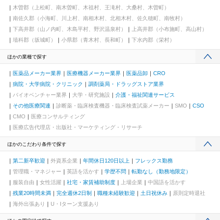
木曽郡（上松町、南木曽町、木祖村、王滝村、大桑村、木曽町）
南佐久郡（小海町、川上村、南相木村、北相木村、佐久穂町、南牧村）
下高井郡（山ノ内町、木島平村、野沢温泉村）
上高井郡（小布施町、高山村）
埴科郡（坂城町）
小県郡（青木村、長和町）
下水内郡（栄村）
ほかの業種で探す
医薬品メーカー業界
医療機器メーカー業界
医薬品卸
CRO
病院・大学病院・クリニック
調剤薬局・ドラッグストア業界
バイオベンチャー業界
大学・研究施設
介護・福祉関連サービス
その他医療関連
診断薬・臨床検査機器・臨床検査試薬メーカー
SMO
CSO
CMO
医療コンサルティング
医療広告代理店・出版社・マーケティング・リサーチ
ほかのこだわり条件で探す
第二新卒歓迎
外資系企業
年間休日120日以上
フレックス勤務
管理職・マネジャー
英語を活かす
学歴不問
転勤なし（勤務地限定）
服装自由
女性活躍
社宅・家賃補助制度
上場企業
中国語を活かす
残業20時間未満
完全週休2日制
職種未経験歓迎
土日祝休み
原則定時退社
海外出張あり
U・Iターン支援あり