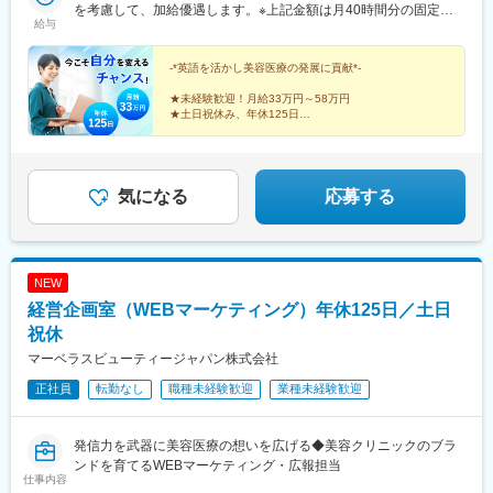
を考慮して、加給優遇します。※上記金額は月40時間分の固定残
給与
業代（月7万9433円～13万8933円）を含んでいます。時間超過分
は別途支給します。
-*英語を活かし美容医療の発展に貢献*-
★未経験歓迎！月給33万円～58万円
★土日祝休み、年休125日
★女性活躍中！風通しの良い職場
気になる
応募する
NEW
経営企画室（WEBマーケティング）年休125日／土日
祝休
マーベラスビューティージャパン株式会社
正社員
転勤なし
職種未経験歓迎
業種未経験歓迎
発信力を武器に美容医療の想いを広げる◆美容クリニックのブラ
ンドを育てるWEBマーケティング・広報担当
仕事内容