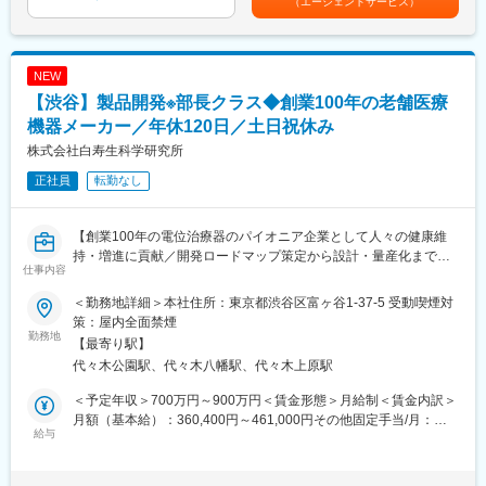
（エージェントサービス）
合的にマネジメントして頂きます。
地手当（一律支給/3万円）■モデル年収30歳 615万円（基本給27
万円）35歳 762万円（基本給32万円）40歳 940万円（基本給
＜具体的には＞
33万円、役職手当13万円等）賃金はあくまでも目安の金額であ
・担当ブランド（スキンケア／サプリメント／業務用美容機器）
り、選考を通じて上下する可能性があります。月給(月額)は固定手
NEW
の販促企画立案・実行
当を含めた表記です。
【渋谷】製品開発※部長クラス◆創業100年の老舗医療
・売上・在庫管理を含むブランド全体の数値マネジメント
・スキンケア・サプリメントの商品企画・開発および進行管理
機器メーカー／年休120日／土日祝休み
・海外メーカーと連携した、日本市場向けプロトコル・マーケテ
株式会社白寿生科学研究所
ィング施策の設計
正社員
転勤なし
・部下・メンバーの業務進捗管理、育成・マネジメント
■フォロー体制
【創業100年の電位治療器のパイオニア企業として人々の健康維
OJTによる業務の引継ぎ・実務習得をサポートいたします◎
持・増進に貢献／開発ロードマップ策定から設計・量産化まで関
入社後1～2ヶ月は肌構造・化粧品知識などの研修を実施。基礎知
仕事内容
われる】
識を得ながら実務も並行してキャッチアップいただけます◎
■業務内容
＜勤務地詳細＞本社住所：東京都渋谷区富ヶ谷1-37-5 受動喫煙対
◇開発戦略・ロードマップの策定
＼担当商品イメージ／
策：屋内全面禁煙
電位治療器・健康機器の市場動向や技術トレンドを把握し、新製
勤務地
■メソシューティカル：オリジナル化粧品（美容液やスキンケア
【最寄り駅】
品の企画・改良方針を立案
等）
代々木公園駅、代々木八幡駅、代々木上原駅
・市場調査・顧客ニーズの分析
■エクスビアンス：医師や専門家が開発した、高品質な世界的ドク
・ 電位治療器・競合製品の技術動向分析
ターズコスメ
＜予定年収＞700万円～900万円＜賃金形態＞月給制＜賃金内訳＞
・ユーザーの声を反映した新製品開発
月額（基本給）：360,400円～461,000円その他固定手当/月：
◇ 電気回路設計（高電圧・低周波技術を活かした設計・評価）
給与
■仕事の魅力
140,000円～177,000円＜月給＞500,400円～638,000円＜昇給有
・アナログ・デジタル回路設計、電源設計、マイコン制御回路設
◎戦略から実行まで裁量を持てる：マーケティング部門がブラン
無＞有＜残業手当＞有＜給与補足＞※ご経験やスキルを考慮し、同
計
ド成長そのものを担う組織体制
社規定により決定■昇給：年1回（7月）■賞与：年2回（6月、12