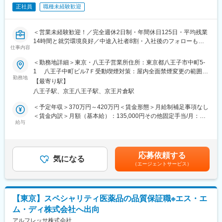
■働き方
正社員
職種未経験歓迎
変更の範囲：会社の定める業務
フレックス制度、在宅勤務制度あり
採用部署では週２回の在宅勤務を利用可
＜営業未経験歓迎！／完全週休2日制・年間休日125日・平均残業
変更の範囲：会社の定める業務
14時間と就労環境良好／中途入社者8割・入社後のフォローも充
仕事内容
実＞
■業務内容：
＜勤務地詳細＞東京・八王子営業所住所：東京都八王子市中町5-
業界トップシェアを誇る眼科ディーラーである同社にて、眼科医
1 八王子中町ビル7Ｆ受動喫煙対策：屋内全面禁煙変更の範囲：
療機器の販売・メンテナンスを中心に、クリニックの新規開業ま
勤務地
会社の定める事業所
【最寄り駅】
で眼科専門商社としてトータル的なサポートをご担当いただきま
八王子駅、京王八王子駅、京王片倉駅
す。
・営業手法：ルート営業
＜予定年収＞370万円～420万円＜賃金形態＞月給制補足事項なし
・担当数：15社～20社程度
＜賃金内訳＞月額（基本給）：135,000円その他固定手当/月：
・営業先：病院（大学病院・総合病院・開業医など）
給与
68,335円固定残業手当/月：72,810円（固定残業時間45時間0分/
・取り扱い製品：眼科診療に関わる診断機、治療器、システム、
月）超過した時間外労働の残業手当は追加支給＜月給＞276,145
消耗品等
円（一律手当を含む）＜昇給有無＞有＜残業手当＞有＜給与補足
・担当エリア：東京など近隣エリア（予定）
＞※上記下限年収より精勤手当、営業日当が規定により別途支給さ
応募依頼する
※宿泊を伴う出張は基本的にございません。営業車にて移動しま
気になる
れます。■その他固定手当：営業手当：33,500円＋調整手当：
（エージェントサービス）
す。
28435円■昇給：年1回（4月）■賞与：年2回（7月、12月）■イン
センティブ：あり賃金はあくまでも目安の金額であり、選考を通
■入社後の流れ：
じて上下する可能性があります。月給(月額)は固定手当を含めた表
※業界・営業未経験の方もご安心下さい！
記です。
【東京】スペシャリティ医薬品の品質保証職※エス・エ
・会社の研修プログラム並びに取引先メーカーでの研修を通して
ム・ディ株式会社へ出向
取引先の困りごとをアシストするために必要な知識・情報を習得
していただきます。
アルフレッサ株式会社