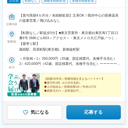
正社員
転勤なし
職種未経験歓迎
業種未経験歓迎
【賞与実績4カ月分／未経験歓迎】文系OK！既存中心の医療器具
の提案営業／飛び込みなし
仕事内容
【転勤なし／駅徒歩5分】■東京営業所：東京都台東区寿1丁目11
番6号 SMKビル603＜アクセス＞・東京メトロ大江戸線／つくば
勤務地
エクスプレス「新御徒町」より徒歩5分・東京メトロ銀座線「田原
【最寄り駅】
町」より徒歩5分※受動喫煙対策：あり※東京営業所は、主に関
蔵前駅、田原町駅(東京都)、新御徒町駅
東・北信越地方と東北・北海道を担当◎毎月5日程度の出張があり
ます。営業所から遠方まで直接クルマで行くことは基本的にあり
＜月収例＞1）350,000円（35歳、固定残業代、各種手当含む）
ません。飛行機・新幹線や公共交通機関路利用し、最寄駅からレ
2）420,000円（42歳、固定残業代、各種手当含む）ーーーーーー
給与
ンタカーで訪問することがほとんどです。毎日クルマを長時間運
ーー【給与】月給261,600円以上（固定残業代含む）＋各種手当※
転することはなく、体力的にキツイなんてことはありません。
固定残業代は、時間外労働の有無に関わらず45時間分を、月
69,100円以上支給します。※上記を超える時間外労働分は追加で
【創業26年目／医療現場を支えるパートナー】
◆賞与年2回（4カ月分支給）
支給します。※経験・能力を優遇のうえ、当社規定により優遇しま
◆土日祝休み／長期休暇OK／年休127日
す。【各種手当】・役職手当 ※役職により9階級・家族手当：配
◆残業月20ｈ／定時退社可
偶者22,000円／月、子女1人につき：11,000円／月 ※第2子まで
◆未経験歓迎／文系・第二新卒も活躍中
◆家族・住宅手当あり
とする・住宅手当：50,000～70,000円／月（弊社規定による）・
◆早期に現場で経験を積める育成体制
通勤手当：公共交通機関の3カ月定期相当額※試用期間中は各種手
当が支給対象外となります。※試用期間中の通勤手当に関しては、
気になる
応募する
月ごとの実費精算となります。