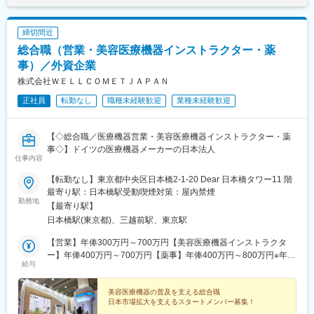
締切間近
総合職（営業・美容医療機器インストラクター・薬
事）／外資企業
株式会社ＷＥＬＬＣＯＭＥＴＪＡＰＡＮ
正社員
転勤なし
職種未経験歓迎
業種未経験歓迎
【◇総合職／医療機器営業・美容医療機器インストラクター・薬
事◇】ドイツの医療機器メーカーの日本法人
仕事内容
【転勤なし】東京都中央区日本橋2-1-20 Dear 日本橋タワー11 階
最寄り駅：日本橋駅受動喫煙対策：屋内禁煙
勤務地
【最寄り駅】
日本橋駅(東京都)、三越前駅、東京駅
【営業】年俸300万円～700万円【美容医療機器インストラクタ
ー】年俸400万円～700万円【薬事】年俸400万円～800万円※年俸
給与
額の12分の1を毎月支給します※経験・能力を考慮のうえ決定しま
す。
美容医療機器の普及を支える総合職
日本市場拡大を支えるスタートメンバー募集！