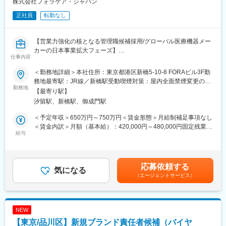
株式会社フォラケア・ジャパン
経理業務をメインに総務業務など幅広くお任せいたします。将来
責任も大きいですが、その分やりがいも非常に大きい仕事です。
的には決算の締め業務、予実管理、財務業務など幅広く経理関連
正社員
転勤なし
の業務に携わることが可能な環境です。
変更の範囲：会社の定める業務
■組織構成：
【営業力強化の核となる管理職候補採用/グローバル医療機器メー
経理業務は現在管理職1名、兼任者も入れ他2名にて対応しており
カーの日本事業拡大フェーズ】
仕事内容
ます。ご入社いただく方にはメンバーとして活躍いただき、将来
的には当社の経理部門をけん引いただく存在としての活躍を期待
■ミッション
＜勤務地詳細＞本社住所：東京都港区新橋5-10-8 FORAビル3F勤
しています。
現在、日本市場での事業拡大フェーズにあり、同社の主力製品を
務地最寄駅：JR線／新橋駅受動喫煙対策：屋内全面禁煙変更の範
他領域にも展開していくことに挑戦しております。
勤務地
囲：無
【最寄り駅】
■就業環境：
今回の採用では営業組織の強化・販売領域の拡大を担っていただ
汐留駅、新橋駅、御成門駅
月平均残業10～20時間程、年間休日125日、時差出勤制度（7時
ける方を募集しております。
30分～10時いずれか申告）ありとON・OFFメリハリをつけて就
＜予定年収＞650万円～750万円＜賃金形態＞月給制補足事項なし
業が可能な環境です。ワンフロアで会社全体が見渡せるため、他
■業務内容
＜賃金内訳＞月額（基本給）：420,000円～480,000円固定残業手
部署との連携もしやすい環境です。
同社の製品を新規開拓営業にて拡大していただきます。
給与
当/月：50,900円～58,100円（固定残業時間20時間0分/月）超過し
特に現在は医療機器のみならず、動物用製品や産業分野にも拡大
た時間外労働の残業手当は追加支給＜月給＞470,900円～538,100
■当社の魅力：
しており、新規分野の開拓をメインでお任せします。
円（一律手当を含む）＜昇給有無＞有＜残業手当＞有賃金はあく
・当社は低侵襲医療機器や皮膚研究機器の輸入販売をしており、
その他医療機関や代理店への営業・既存フォローなどもお任せし
までも目安の金額であり、選考を通じて上下する可能性がありま
応募依頼する
病院・クリニックや大学・大手化粧品メーカーが中心顧客となり
ます。
気になる
す。月給(月額)は固定手当を含めた表記です。
（エージェントサービス）
ます。取扱製品は、各々専門分野の論文で評価・参照されてお
事業拡大中の同社の成長を支える、大変やりがいのあるポジショ
り、世界中の製薬会社、大学などで研究、製品開発、製品評価な
ンです。
どに使用され、皮膚の分析装置という分野で60％を越える国内シ
ェアを誇っております。
■働き方：
NEW
・当社が扱う機器は化粧品業界・製薬業界・医療業界のクライア
・直行直帰で効率的に行動可能
【東京/品川区】新規ブランド責任者候補（バイヤ
ントが中心になりますが、建築業界（建材用塗料が皮膚に与える
・休日対応ほぼなし、展示会時は代休取得