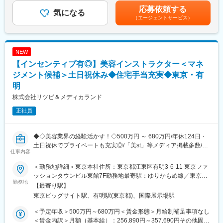
・当社独自の「マルチ電界方式」「高電圧技術」を活かした製品
◎成長段階の自社ブランドに関われる：オリジナル化粧品の拡大
月）賃金はあくまでも目安の金額であり、選考を通じて上下する
応募依頼する
開発
気になる
を中核戦略として推進中
可能性があります。月給(月額)は固定手当を含めた表記です。
（エージェントサービス）
・ 部品選定・コスト管理・量産化に向けた調整
◎安定した経営基盤のもとで挑戦できる：売上23.5億円、取引実
◇マネジメント業務（プレイングマネージャー）
績約1,775店、実質無借金経営
・ プロジェクトの進捗管理・開発チームの統括
・ 社内外の関係者（営業・製造・品質保証・規格対応部門）との
■組織体制：
NEW
調整
事業拡大により、既存社員がより専門業務に集中できるよう増員
【インセンティブ有◎】美容インストラクター＜マネ
◇医療機器・健康機器の安全規格対応
採用をしています。今後はカテゴリごとの戦略をより精緻化する
・ 医用安全規格（IEC60601-1）EMC規格（IEC60601-1-2）の適
ジメント候補＞土日祝休み◆住宅手当充実◆東京・有
ため、新たなリーダーを配置します。
合試験対応
同社はフラットで風通しの良い組織で、年次問わず提案や挑戦が
明
・家庭用電気機器の安全性（JIS C 9335-1）、家庭用電気治療器
歓迎される文化です。メンバーは戦略の“枠組み”を基にブランドご
株式会社リツビ＆メディカランド
（JIS C 9335-2-209、JIS T 2003）
との施策を推進し、部門全体で事業成長を支えています。
・ 薬機法を考慮した設計・申請業務のサポート
正社員
変更の範囲：会社の定める業務
■主力製品「ヘルストロン」について
ヘルストロンは、医療機関・福祉施設で5,000ヶ所以上の導入実績
◆◇美容業界の経験活かす！◇500万円 ～ 680万円/年休124日・
を持つ、電位治療器のリーディングブランドです。既存の電位治
土日祝休でプライベートも充実◎/「美st」等メディア掲載多数/化
仕事内容
療器の改良にとどまらず、新市場に向け、新たな仕様の製品開発
粧品や健康食品の輸入商社/ノルマなし◆◇
も推進いただくことで、当社の事業拡大に直接寄与することが可
＜勤務地詳細＞東京本社住所：東京都江東区有明3-6-11 東京ファ
能です。
■おすすめPOINT
ッションタウンビル東館7F勤務地最寄駅：ゆりかもめ線／東京ビ
・エステティシャン経験を活かし「教える立場」にステップアッ
勤務地
ッグサイト駅受動喫煙対策：屋内全面禁煙変更の範囲：会社の定
【最寄り駅】
■組織構成
プ可能！デモや講習、販促企画まで幅広く関われます◎
める事業所
東京ビッグサイト駅、有明駅(東京都)、国際展示場駅
・正社員5名（メンバー：40代後半1名、50代前半2名・後半2名）
・売上だけでなくプロセスや顧客との信頼関係も評価！ノルマな
・定年後再雇用1名
しでチームで目標達成を目指す風土です！
＜予定年収＞500万円～680万円＜賃金形態＞月給制補足事項なし
組織のマネジメントを担当しつつも、メンバーとともに企画・仕
・土日祝休み・手当充実・育児理解ありで長期就業しやすい環境
＜賃金内訳＞月額（基本給）：256,890円～357,690円その他固定