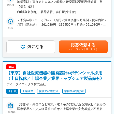
す。
地最寄駅：東京メトロ丸ノ内線線／後楽園駅受動喫煙対策：敷地
の医療機器を取り扱い、医療機器卸・医薬品卸などの主要販売代
勤務地
内全面禁煙変更の範囲：会社の定める事業所（リモートワーク含
【最寄り駅】
理店に対して営業活動を行います。
■長期就業できる環境：
む）
白山駅(東京都)、茗荷谷駅、春日駅(東京都)
・転勤：エリア内で発生する可能性あり ※全国転勤はございませ
■詳細：
ん
＜予定年収＞511万円～701万円＜賃金形態＞月給制＜賃金内訳＞
1.代理店の所長クラスを主な顧客とし、販売促進に向けた企画提
・手当：住宅手当、家族手当、育英一時支援金など充実
月額（基本給）：261,080円～332,500円＜月給＞261,080円～
案や関係構築を通じて、売上拡大に貢献していただきます。
給与
・年休128日
332,500円＜昇給有無＞有＜残業手当＞有＜給与補足＞■営業外勤
2.介護施設や学校向け通販カタログへの商品掲載と販促活動を行
手当あり■早出残業手当あり（実績に応じて支給）■賞与：年2回
っていただきます。
■フクダコーリンの特徴・魅力：
賃金はあくまでも目安の金額であり、選考を通じて上下する可能
3.将来的には、血圧計のコア技術である「血圧モジュール」の
同社は「医療事故1/100 健康寿命100年への貢献」という理念に
性があります。月給(月額)は固定手当を含めた表記です。
応募依頼する
OEM販売業務において一部業務を担い、ビジネスパートナーであ
気になる
沿った製品ラインナップを持っており、医療従事者の不足が顕著
（エージェントサービス）
る透析装置メーカーとの打合せ対応を行っていただきます。
な地域医療や、医療に携わる方々が安心して患者様に向き合える
環境の提供に貢献できます。
変更の範囲：会社の定める業務
変更の範囲：会社の定める業務
NEW
【東京】自社医療機器の開発設計※ポテンシャル採用
《土日祝休／上場企業／業界トップシェア製品保有》
ディーブイエックス株式会社
正社員
上場企業
職種未経験歓迎
業種未経験歓迎
【学部卒・高専卒など電気・電子系の知識がある方歓迎／安定の
医療業界へ！／人物重視の選考／上場企業の安定基盤／不整脈領
仕事内容
域トップクラスシェア】