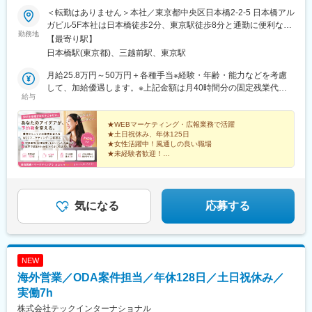
＜転勤はありません＞本社／東京都中央区日本橋2-2-5 日本橋アル
ガビル5F本社は日本橋徒歩2分、東京駅徒歩8分と通勤に便利な立
勤務地
地。クライアント訪問や外部セミナー参加もアクセス良好で、仕
【最寄り駅】
事の幅を広げやすい環境です。【アクセス】各線「日本橋駅」よ
日本橋駅(東京都)、三越前駅、東京駅
り徒歩2分各線「東京駅」より徒歩8分※当社がコンサルティング
を行っている美容クリニック（日本橋・虎ノ門など）勤務になる
月給25.8万円～50万円＋各種手当※経験・年齢・能力などを考慮
場合もあります。
して、加給優遇します。※上記金額は月40時間分の固定残業代
給与
（月6万1300円～11万9050円）を含んでいます。時間超過分は別
途支給します。
★WEBマーケティング・広報業務で活躍
★土日祝休み、年休125日
★女性活躍中！風通しの良い職場
★未経験者歓迎！
★海外の医療機器メーカーとのやり取りで英語力も活か
せる
気になる
応募する
NEW
海外営業／ODA案件担当／年休128日／土日祝休み／
実働7h
株式会社テックインターナショナル