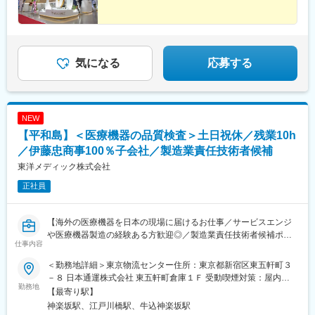
気になる
応募する
NEW
【平和島】＜医療機器の品質検査＞土日祝休／残業10h
／伊藤忠商事100％子会社／製造業責任技術者候補
東洋メディック株式会社
正社員
【海外の医療機器を日本の現場に届けるお仕事／サービスエンジ
や医療機器製造の経験ある方歓迎◎／製造業責任技術者候補ポジ
仕事内容
ション／平均勤続年数10年以上・残業10hと働きやすさ◎】
＜勤務地詳細＞東京物流センター住所：東京都新宿区東五軒町３
■仕事内容
－８ 日本通運株式会社 東五軒町倉庫１Ｆ 受動喫煙対策：屋内全
事業拡大および品質体制強化に伴い、医療機器の物流・品質管理
勤務地
面禁煙変更の範囲：会社の定める事業所
【最寄り駅】
を担うポジションとして将来的には製造業責任技術者として組織
神楽坂駅、江戸川橋駅、牛込神楽坂駅
を牽引していただける人材を募集します！