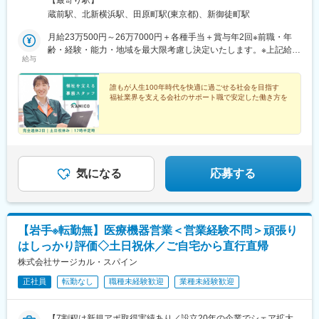
【最寄り駅】
そのネットワークを活かし、最新の医療情報や海外の先進的な事
大江戸線「蔵前駅」徒歩1分・都営浅草線「蔵前駅」徒歩3分・東
蔵前駅、北新横浜駅、田原町駅(東京都)、新御徒町駅
例を日本の医療機関へいち早く提供することで、医療現場の質向
京メトロ銀座線「田原町駅」徒歩7分■シルバーサポート 横浜店神
上に貢献しています。
奈川県横浜市港北区新羽町994-2＜交通アクセス＞横浜市営地下鉄
月給23万500円～26万7000円＋各種手当＋賞与年2回※前職・年
いち早く提供することで、医療現場の質向上に貢献しています。
ブルーライン「北新横浜駅」徒歩5分
齢・経験・能力・地域を最大限考慮し決定いたします。※上記給与
給与
には一律支給の各種手当を含みます。
変更の範囲：会社の定める業務
誰もが人生100年時代を快適に過ごせる社会を目指す
福祉業界を支える会社のサポート職で安定した働き方を
気になる
応募する
【岩手※転勤無】医療機器営業＜営業経験不問＞頑張り
はしっかり評価◇土日祝休／ご自宅から直行直帰
株式会社サージカル・スパイン
正社員
転勤なし
職種未経験歓迎
業種未経験歓迎
【7割程は新規アポ取得実績あり／設立20年の企業でシェア拡大