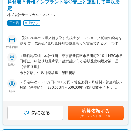
科領域＊脊椎インプラント等◇売上と連動して年収決
・休日対応ほぼなし、展示会時は代休取得
定
■同社について：
株式会社サージカル・スパイン
「ForaCare」はヨーロッパ、アメリカ、アジアなど世界各地に拠
正社員
転勤なし
点を持つグローバルブランドです。国際基準を満たす医療機器、
体外診断薬を取り扱っており、台湾で設計・開発・製造を行って
おります。その中で日本の状況に合わせた商品を仕入れ販売を行
【設立20年の企業／新規取引先拡大がミッション／前職の給与を
っております。これからの事業拡大に向けて、各部署で増員中で
参考に年収決定／直行直帰可◎裁量もって営業できる／年間休日
す
仕事内容
124日・残業20h】
■取扱製品：
＜勤務地詳細＞本社住所：東京都新宿区市谷田町2-19-1 NBC市谷
■職務内容：
（1）血糖測定器…血糖値を測定する製品で、糖尿病治療には欠か
田町ビル4F勤務地最寄駅：総武線／市ヶ谷駅受動喫煙対策：屋内
整形外科領域において、脊椎インプラントをはじめとする、当社
勤務地
せません。
喫煙可能場所あり変更の範囲：会社の定める事業所
【最寄り駅】
製品の販売、情報提供をお任せします。責任者候補のポジション
（2）非接触型体温計…コロナ禍で非常に多くのお問い合わせを頂
市ケ谷駅、牛込神楽坂駅、飯田橋駅
です。
きました。
（3）パルスオキシメーター…血中の酸素飽和度を測定する機器
＜予定年収＞600万円～900万円＜賃金形態＞月給制＜賃金内訳＞
＜具体的な業務内容＞
で、こちらもコロナ禍で多くのお問い合わせを頂きました。24時
月額（基本給）：270,033円～500,000円固定残業手当/月：
◎訪問先：国公立および主要私立病院のドクターやスタッフ
給与
間テレビでのチャリティー活動（全国への寄贈）、台湾政府から
63,300円～90,000円（固定残業時間30時間0分/月）超過した時間
◎営業エリア：東京、埼玉、千葉、神奈川
日本政府への支援物資として採用されました
外労働の残業手当は追加支給＜月給＞333,333円～590,000円（一
◎1日あたり訪問数：5～6件程度
律手当を含む）＜昇給有無＞有＜残業手当＞有＜給与補足＞年俸
変更の範囲：会社の定める業務
制で、年収を12分割して各月の25日にお支払します。※初年度以
応募依頼する
◎提案する商品：
気になる
降は適正に応じ、評価・月収の見直しを行っていきます。賃金は
（エージェントサービス）
・脊椎インプラントなど手術用高価格製品
あくまでも目安の金額であり、選考を通じて上下する可能性があ
└側弯症と呼ばれる背骨・脊椎疾患の治療手術に使用され、患者
ります。月給(月額)は固定手当を含めた表記です。
様の身体へ実際に埋め込まれる製品です。当社は、設計開発部門