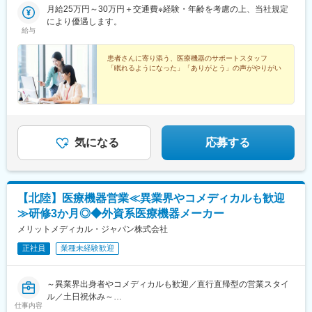
出口直結【西東京営業所】東京都調布市小島町2-51-2 寿ビルB1＜
月給25万円～30万円＋交通費※経験・年齢を考慮の上、当社規定
アクセス＞「調布駅」より徒歩2分【横浜営業所】神奈川県横浜市
により優遇します。
給与
中区扇町2-4-2 横浜関内京浜ビル5F＜アクセス＞「石川町(元町・
中華街)駅」「関内駅」より徒歩6分【富士営業所】静岡県富士市
本市場町816 ウイングビル5F＜アクセス＞「藤駅」より徒歩22
患者さんに寄り添う、医療機器のサポートスタッフ
「眠れるようになった」「ありがとう」の声がやりがい
分【福岡営業所】福岡県福岡市中央区清川1-9-19 渡辺通南ビル5
階＜アクセス＞「渡辺通駅」より徒歩3分
気になる
応募する
【北陸】医療機器営業≪異業界やコメディカルも歓迎
≫研修3か月◎◆外資系医療機器メーカー
メリットメディカル・ジャパン株式会社
正社員
業種未経験歓迎
～異業界出身者やコメディカルも歓迎／直行直帰型の営業スタイ
ル／土日祝休み～
仕事内容