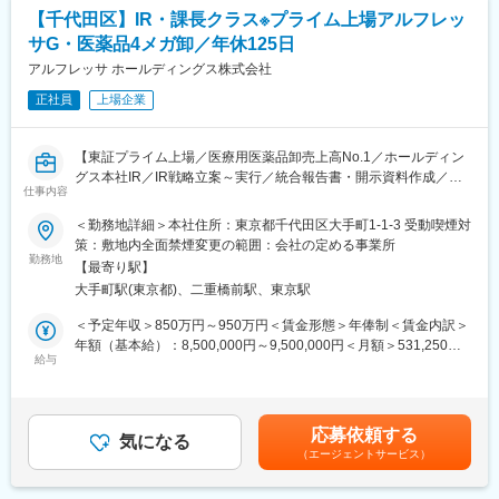
があり、ドクターの要望に合わせて微修正して特注品を作ること
【千代田区】IR・課長クラス※プライム上場アルフレッ
ができる点が強みです。
サG・医薬品4メガ卸／年休125日
・医療用手袋などの消費財
アルフレッサ ホールディングス株式会社
◎新規と既存の割合：新規メイン（既存顧客は先輩から引継ぎ）
正社員
上場企業
※学会参加後の問い合わせ経由でドクターとのアポイントを取得し
ます。
※飛び込みやテレアポもありますが、どこを狙うか戦略を立てて開
【東証プライム上場／医療用医薬品卸売上高No.1／ホールディン
拓するので7割くらいはドクターに会えています。
グス本社IR／IR戦略立案～実行／統合報告書・開示資料作成／投
仕事内容
資家・アナリスト対応／経営陣と近いポジション／課長クラス採
★お取引に繋がった顧客は長期的にご担当していただきます。
用】
＜勤務地詳細＞本社住所：東京都千代田区大手町1-1-3 受動喫煙対
★初めのうちは新規の営業が中心となりますが、徐々に既存営業
策：敷地内全面禁煙変更の範囲：会社の定める事業所
の割合が大きくなりながらインプラント機器などの高単価商材の
■職務概要：
勤務地
導入を進めていきます。
【最寄り駅】
国内外の投資家・株主への対応や決算説明会の運営、各種開示資
大手町駅(東京都)、二重橋前駅、東京駅
料の作成をお任せします。また、市場動向分析に基づくIR戦略の
【手術立ち会いについて】
立 案・推進に加え、経営陣や社内外との連携・調整など、広範な
＜予定年収＞850万円～950万円＜賃金形態＞年俸制＜賃金内訳＞
・整形外科の場合、計画手術がメインとなるため緊急手術はほぼ
IR業務をお任せします
年額（基本給）：8,500,000円～9,500,000円＜月額＞531,250円
ありません。
給与
～593,750円（16分割）＜昇給有無＞有＜残業手当＞無＜給与補
・平均的に週1～3回の手術立ち会いが発生します。
■職務詳細：
足＞※予定年収の75%分が月例報酬、25%が賞与（夏冬）として
（7～8月は子供の症例が増えるため繁忙期となり、毎日立ち会い
・投資家・アナリスト・株主対応業務：国内外の機関投資家・ア
の報酬になります。※ご経験スキルや直近のご年収を踏まえ、決定
が発生する可能性もあります）
ナリスト・個人株主との面談・問い合わせ対応等
させていただきます。賃金はあくまでも目安の金額であり、選考
応募依頼する
・IR・開示資料作成：決算説明会資料、株主通信、統合報告書な
気になる
を通じて上下する可能性があります。月給(月額)は固定手当を含め
■評価について：
（エージェントサービス）
どの開示資料の作成・レビュー等
た表記です。
・前職の給与を参考に決定させていただきます。
・IR 戦略の企画・推進：株主構成や市場動向の分析に基づく施策
・月間売上が評価指標となります。売上と連動して年収が決まる
の立案、推進