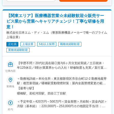
や、ビッグデータ分析による医療の質と収益の向上に向けた取り
に貢献いただけます。
組みも始めています。
■業務詳細
変更の範囲：会社の定める業務
【関東エリア】医療機器営業☆未経験歓迎☆販売サー
ご経験やスキルに応じ、以下業務を幅広くお任せします。
ビス業から営業へキャリアチェンジ！丁寧な研修を用
・月次／年次／連結決算業務
意！
・連結財務諸表（B/S、P/L、CF等）の作成
・財務会計および管理会計業務
株式会社日本エム・ディ・エム（整形医療機器メーカーで唯一のプライム
・税務対応、監査法人対応
上場企業）
・税理士、公認会計士、税務当局との折衝
正社員
上場企業
5名以上採用
職種未経験歓迎
・経営層向けレポーティング資料作成
・業務フロー改善や各種規程整備
業種未経験歓迎
・将来的なマネジメント業務（メンバー育成・業務管理 等）
■使用システム
【学歴不問！20代社員在籍◎賞与6ヶ月分支給実績／土日祝休・
・経費精算：Concur
年125休日／9割が異業界からの入社！研修制度も充実／直行直帰
仕事内容
・資産管理：固定資産奉行
可】
・会計：勘定奉行
＜勤務地詳細＞本社住所：東京都新宿区市谷台町12-2 勤務地最寄
・法定調書：法定調書奉行
■整形外科向けに、治療に必要な資材や器具の提案をお任せしま
駅：都営新宿線／曙橋駅受動喫煙対策：屋内全面禁煙変更の範
す！
勤務地
囲：会社の定める事業所
【最寄り駅】
■本ポジションの魅力
曙橋駅、若松河田駅、四谷三丁目駅
・伊藤忠商事100％子会社の安定基盤
＜営業所の雰囲気＞
・経理として高い専門性を磨ける環境
各営業所は、4～10名の社員が在籍しています。
＜予定年収＞420万円～500万円＜賃金形態＞月給制＜賃金内訳＞
・経営に近い立場で会社運営に関与可能
平均年齢は35.6歳ですが、どの営業所も20代社員が活躍していま
月額（基本給）：220,000円～253,000円その他固定手当/月：
・将来的な管理職キャリアを期待
す。
給与
38,000円～50,000円固定残業手当/月：20,000円～27,000円（固
・年間休日125日／福利厚生充実／長期就業者多数の働きやすい
相談しやすいが雰囲気なので未経験の方も安心です。