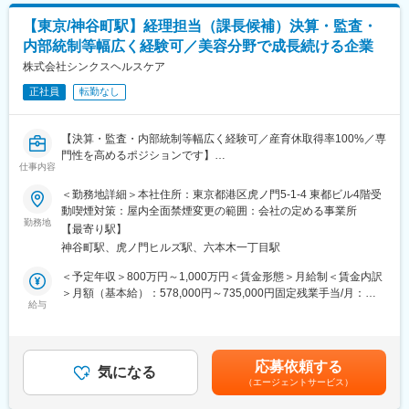
ため、頑張りはしっかり評価されます。
・社内外コミュニケーション：経営陣、各部署、グループ会社と
※インセンティブ支給ではなく月給が上がるため、1か月ごとに収
【東京/神谷町駅】経理担当（課長候補）決算・監査・
の連携による情報収集と社内調整
入が大きくバラつくこともありません。
内部統制等幅広く経験可／美容分野で成長続ける企業
※1回の手術で50～200万円くらいの売上、1施設あたり2～3回の
■職務の魅力：
株式会社シンクスヘルスケア
手術を行い、複数施設で実施することで安定した売上につながり
経営陣と日常的に議論しながら、IR戦略の立案から実行まで一貫
ます。
正社員
転勤なし
して担当できます。統合報告書など長期価値創造のメッセージを
形にする業務を通じ、財務・非財務の両面から企業価値向上に関
■働き方：
わることができます。医療インフラを支える事業ポートフォリオ
・ご自宅からの直行直帰がメイン
【決算・監査・内部統制等幅広く経験可／産育休取得率100%／専
をどのように資本市場へ伝えるかを自ら設計できるため、社会的
※営業の活動報告はメールがメインで、営業スケジュールなどもご
門性を高めるポジションです】
意義とビジネス視点の両立を志向する方にとってやりがいの大き
仕事内容
自身で立てていただきます。
い環境です。海外投資家との対話もあり、英語力やグローバルな
■業務概要：
＜勤務地詳細＞本社住所：東京都港区虎ノ門5-1-4 東都ビル4階受
資本市場の知見を活かせます。
変更の範囲：会社の定める業務
組織強化のため、経理の中核を担ってくれる方を募集します。
動喫煙対策：屋内全面禁煙変更の範囲：会社の定める事業所
日次・月次業務を中心に、決算業務や会計監査、内部統制など幅
勤務地
■目指せるキャリア：
【最寄り駅】
広い経理業務に携わっていただきます。
IR実務に加え、統合報告書やグループ横断の情報発信に携わるこ
神谷町駅、虎ノ門ヒルズ駅、六本木一丁目駅
とで、コーポレートコミュニケーション全般の専門性を高められ
■詳細な業務：
＜予定年収＞800万円～1,000万円＜賃金形態＞月給制＜賃金内訳
ます。経営陣との距離が近く、経営判断の背景に触れながら経験
・月次・四半期・年次決算業務
＞月額（基本給）：578,000円～735,000円固定残業手当/月：
を重ねることで、将来的にはIRおよびコーポレート分野のマネジ
・会計監査・税務監査対応
給与
156,300円～203,700円（固定残業時間45時間0分/月）超過した時
メント人材としてのキャリア形成が期待できます。
・業務フローおよび経理関連規程の整備・運用
間外労働の残業手当は追加支給＜月給＞734,300円～938,700円
・各部門との連携による業務改善・内部統制強化
（一律手当を含む）＜昇給有無＞有＜残業手当＞有＜給与補足＞※
■組織体制：
・コンプライアンス・リスク管理業務
経験に基づき、ご年収を決定いたします。※賞与・インセンティブ
部長1名、次長1名、係長クラス3名
応募依頼する
・その他、経営管理部門業務
気になる
含む賃金はあくまでも目安の金額であり、選考を通じて上下する
（エージェントサービス）
可能性があります。月給(月額)は固定手当を含めた表記です。
■当社について：
★入社後は、まずご経験やスキルに応じてできる業務からお任せ