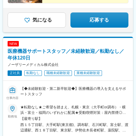
歩1分
駅(大分県)、大分駅、市役所前駅(鹿児島県)、京王八王子駅、浅草
駅(ＴＸ)、神田駅(東京都)、田町駅(東京都)、北品川駅、庚申塚
駅、西日暮里駅、代官山駅、桜台駅(東京都)、西永福駅、松原駅
(東京都)、多磨霊園駅、京王多摩センター駅、立川駅、神奈川駅、
気になる
応募する
海老名駅(相鉄・小田急)、小田原駅、南越谷駅、野江駅、門真市
駅、天王寺駅前駅、西宮駅、六甲駅、山陽明石駅、片野駅、水道
町駅、水族館口駅、本所吾妻橋駅、小伝馬町駅、芝公園駅、巣鴨
新田駅、日暮里駅(舎人ライナー)、豊島園駅(都営線)、桜上水駅、
NEW
多摩センター駅、立川南駅、反町駅、大阪阿部野橋駅、阪神国道
駅、新在家駅、熊本城・市役所前駅、朝日通駅
医療機器サポートスタッフ／未経験歓迎／転勤なし／
年休120日
ノーザリーメディカル株式会社
正社員
転勤なし
職種未経験歓迎
業種未経験歓迎
【◆未経験歓迎・第二新卒歓迎◆】医療機器の導入を支えるサポ
ートスタッフ
仕事内容
★転勤なし★ご希望を踏まえ、札幌・東京（大手町or調布）・横
浜・富士・福岡のいずれかに配属★受動喫煙対策：屋内禁煙◎お
勤務地
客さま先への訪問時は直行直帰も可【札幌本社】北海道札幌市中
【最寄り駅】
央区大通西15-1-10 ITOメディカルビル札幌6F＜アクセス＞「西
西１５丁目駅、大手町駅(東京都)、調布駅、石川町駅、富士駅、渡
18丁目駅」「西15丁目駅」より徒歩2分【東京営業所】東京都千
辺通駅、西１８丁目駅、東京駅、伊勢佐木長者町駅、薬院駅、西
代田区大手町2-2-1 新大手町ビル2階＜アクセス＞「大手町駅」B3
１１丁目駅、三越前駅、関内駅