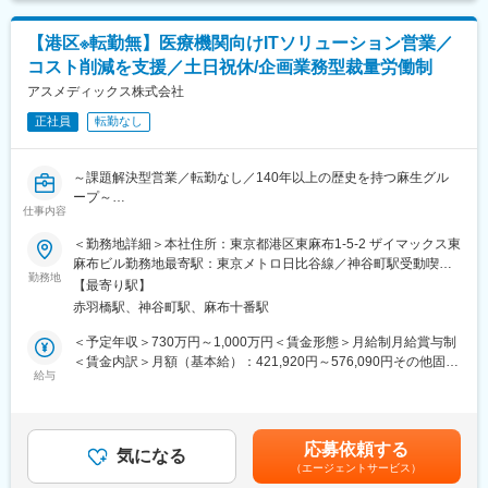
当社はアルフレッサグループの一員として、医薬品の製造・卸
し、徐々に幅広い業務を担当いただきます。
売、調剤薬局の運営など幅広い事業を展開しています。
全国規模のネットワークと高度な物流機能を駆使し、日本の医療
【港区※転勤無】医療機関向けITソリューション営業／
■就業環境
サプライチェーンを支えています。
コスト削減を支援／土日祝休/企画業務型裁量労働制
私服勤務・ネイルOK、産育休取得率100%と、ライフイベントと
売上高は2.6兆円に達し、業界のリーディングカンパニーとしての
の両立や多様な働き方が可能です。平均残業20時間程度で、体制
アスメディックス株式会社
地位を確立しています。
見直しにより更なる働きやすさ向上を目指しています。
正社員
転勤なし
変更の範囲：会社の定める業務
【当社について】
私たちは、世界の先進的な美容医療技術を通じて、
～課題解決型営業／転勤なし／140年以上の歴史を持つ麻生グル
医療提供者が最高水準の技術とサービスを提供することで、患者
ープ～
様の生活の質を向上させることを目標としています。
仕事内容
品質・安全性・スピードを重視し、 日本の美容医療分野に最大の
■当社について：
＜勤務地詳細＞本社住所：東京都港区東麻布1-5-2 ザイマックス東
価値を提供する事に取り組んでいます。
医療機関向けに医薬品や医療機器の調達を支援する「共同購入
麻布ビル勤務地最寄駅：東京メトロ日比谷線／神谷町駅受動喫煙
（GPO：Group Purchasing Organization）事業」を展開していま
勤務地
対策：屋内全面禁煙変更の範囲：会社の定める事業所（リモート
変更の範囲：会社の定める業務
【最寄り駅】
す。大手病院のニーズを集約し、ITベンダーやメーカーに大量発
ワーク含む）
赤羽橋駅、神谷町駅、麻布十番駅
注をすることで各医療機関の調達コスト削減と業務効率化を支援
しています。
＜予定年収＞730万円～1,000万円＜賃金形態＞月給制月給賞与制
＜賃金内訳＞月額（基本給）：421,920円～576,090円その他固定
■業務内容：
給与
手当/月：98,080円～133,910円＜月給＞520,000円～710,000円＜
全国の大手病院に対して、ＩＴ分野の共同購入によるコストの削
昇給有無＞有＜残業手当＞無＜給与補足＞■昇給：年1回■賞与：
減や個別の業務改善提案など、ＩＴに関する経営課題に対しての
年2回（6月・12月）※年収は相談可賃金はあくまでも目安の金額
コンサルティングを行っていただきます。
であり、選考を通じて上下する可能性があります。月給(月額)は固
応募依頼する
気になる
定手当を含めた表記です。
（エージェントサービス）
■業務詳細：