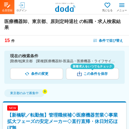
会員登録
ログイン
気になる
メニュー
医療機器卸、東京都、原則定時退社
の転職・求人検索結
果
15
条件で並び替え
件
現在の検索条件
[勤務地]東京都 [業種]医療機器卸-医薬品・医療機器・ライフサイエンス・医療系サービス [詳細条件](休日・働き方)原則定時退社
新着求人をいつでもチェック
条件の変更
この条件を保存
東京都
のみで募集中
NEW
【新橋駅／転勤無】管理職候補◇医療機器営業◇事業
拡大フェーズの安定メーカー◇直行直帰・休日対応ほ
ぼ無