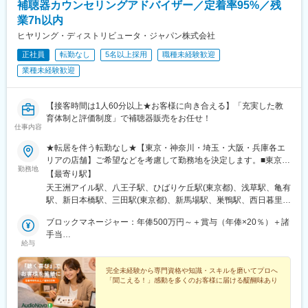
ため、頑張りはしっかり評価されます。
補聴器カウンセリングアドバイザー／定着率95%／残
※インセンティブ支給ではなく月給が上がるため、1か月ごとに収
業7h以内
入が大きくバラつくこともありません。
ヒヤリング・ディストリビュータ・ジャパン株式会社
変更の範囲：会社の定める業務
正社員
転勤なし
5名以上採用
職種未経験歓迎
業種未経験歓迎
【接客時間は1人60分以上★お客様に向き合える】「充実した教
育体制と評価制度」で補聴器販売をお任せ！
仕事内容
★転居を伴う転勤なし★【東京・神奈川・埼玉・大阪・兵庫各エ
リアの店舗】ご希望などを考慮して勤務地を決定します。■東京エ
勤務地
リア神田店／三田店／浅草店／北品川店／中目黒店／下高井戸店
【最寄り駅】
／荻窪店／練馬店／立川高島屋S.C.店／武蔵野店／東府中店／聖
天王洲アイル駅、八王子駅、ひばりケ丘駅(東京都)、浅草駅、亀有
蹟桜ヶ丘店／浜田山店／多摩センター店／昭島店／巣鴨店／亀有
駅、新日本橋駅、三田駅(東京都)、新馬場駅、巣鴨駅、西日暮里駅
店／ひばりヶ丘店■神奈川エリア横浜店／戸塚店／上大岡店／大和
(舎人ライナー)、中目黒駅、練馬駅、荻窪駅、浜田山駅、下高井戸
店／藤沢店／辻堂店／平塚店／小田原店／たまプラーザ店／海老
ブロックマネージャー：年俸500万円～＋賞与（年俸×20％）＋諸
駅、武蔵境駅、東府中駅、聖蹟桜ケ丘駅、小田急多摩センター
名店■埼玉エリア大宮店／新越谷店■大阪エリア天王寺店／都島店
手当
駅、立川北駅、昭島駅、横浜駅、たまプラーザ駅、上大岡駅、戸
給与
／門真店／蒲生四丁目店■兵庫エリア西宮店／塚口店／六甲道店／
店長：年俸360万円～＋賞与（年俸×20％）＋諸手当
塚駅、大和駅(神奈川県)、海老名駅(相模線)、藤沢駅、辻堂駅、平
明石店／大久保店【アクセスについて】各店舗へのアクセスは、
塚駅、緑町駅、大宮駅(埼玉県)、新越谷駅、蒲生四丁目駅、古川橋
以下URLをご参照ください。https://www.audionova.co.jp/shoplist/
完全未経験から専門資格や知識・スキルを磨いてプロへ
駅、都島駅、天王寺駅、塚口駅(阪急線)、西宮駅(ＪＲ線)、六甲道
「聞こえる！」感動を多くのお客様に届ける醍醐味あり
【本社】〒140-0002東京都品川区東品川2-5-8 天王洲パークサイ
駅、明石駅、大久保駅(兵庫県)、香春口三萩野駅、八幡駅(福岡
ドビル11Fりんかい線／東京モノレール「天王洲アイル駅」より徒
県)、藤崎駅(福岡県)、大橋駅(福岡県)、大牟田駅、通町筋駅、中津