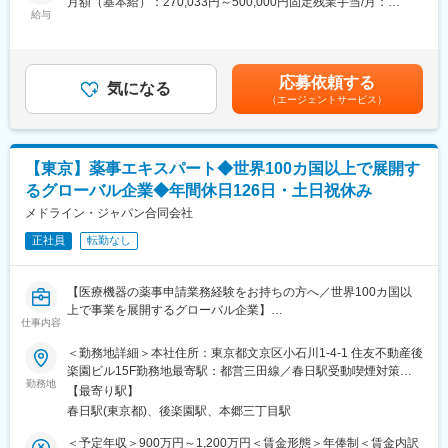
（4）本配属
月額（基本給）：270,033円～500,000円固定残業手当/月：
◎営業エリア：東京、埼玉、千葉、神奈川
給与
研修で学んだことを活かして、いざ現場で営業としてご活躍！
63,300円～90,000円（固定残業時間30時間0分/月）超過した時間
◎1日あたり訪問数：5～6件程度
外労働の残業手当は追加支給＜月給＞333,333円～590,000円（一
＜転勤時もしっかりサポート＞
律手当を含む）＜昇給有無＞有＜残業手当＞有＜給与補足＞年俸
◎提案する商品：
転勤が発生する可能性があります。
制で、年収を12分割して各月の25日にお支払します。※初年度以
応募依頼する
・脊椎インプラントなど手術用高価格製品
気になる
・自宅から通えない場合は、ご自身で物件を選び会社名義で契約
降は適正に応じ、評価・月収の見直しを行っていきます。賃金は
（エージェントサービス）
└側弯症と呼ばれる背骨・脊椎疾患の治療手術に使用され、患者
・会社から転勤支度金と引っ越し費用支給
あくまでも目安の金額であり、選考を通じて上下する可能性があ
様の身体へ実際に埋め込まれる製品です。当社は、設計開発部門
ります。月給(月額)は固定手当を含めた表記です。
があり、ドクターの要望に合わせて微修正して特注品を作ること
＜仕事内容＞
ができる点が強みです。
・お客様：大学病院や地域の病院にある病院の整形外科
【東京】薬事エキスパート◆世界100カ国以上で展開す
・医療用手袋などの消費財
・提案商材：骨折を治療するための骨接合材料や人工関節、脊椎
るグローバル企業◆年間休日126日・土日祝休み
固定器具
◎新規と既存の割合：新規メイン（既存顧客は先輩から引継ぎ）
メドライン・ジャパン合同会社
・営業スタイル：商品カタログやデモ製品を持参し、ドクターへ
※学会参加後の問い合わせ経由でドクターとのアポイントを取得し
商品の説明。訪問を重ね、ドクターと信頼関係を築き、治療にお
正社員
転勤なし
ます。
ける課題解決をお任せします
※飛び込みやテレアポもありますが、どこを狙うか戦略を立てて開
※製品の取扱い説明や使い方フォローをするために、実際の手術に
拓するので7割くらいはドクターに会えています。
立ち会うこともあります
【医療機器の薬事申請業務経験をお持ちの方へ／世界100カ国以
上で事業を展開するグローバル企業】
★お取引に繋がった顧客は長期的にご担当していただきます。
仕事内容
＜企業について＞
★初めのうちは新規の営業が中心となりますが、徐々に既存営業
整形外科領域で圧倒的な地位を築く、東証プライム上場の医療機
◆仕事内容
＜勤務地詳細＞本社住所：東京都文京区小石川1-4-1 住友不動産後
の割合が大きくなりながらインプラント機器などの高単価商材の
器メーカー兼商社で歴史ある内資企業であり日本に強固な顧客基
薬事・品質保証部 薬事グループ担当として以下の業務をお任せい
楽園ビル15F勤務地最寄駅：都営三田線／春日駅受動喫煙対策：
導入を進めていきます。
盤を持ち、成長を続けています。
たします。
勤務地
屋内全面禁煙変更の範囲：会社の定める事業所
【最寄り駅】
・ 医療機器承認・認証申請書及び製造販売届（新規・変更）の作
【手術立ち会いについて】
春日駅(東京都)、後楽園駅、本郷三丁目駅
成、申請、届出（クラス１～３）(50％)
手術に立ち会い、ドクターへ使い方を説明したり、質問に答えた
変更の範囲：会社の定める業務
・審査機関との照会対応(20％)
＜予定年収＞900万円～1,200万円＜賃金形態＞年俸制＜賃金内訳
りします。自ら販売した商品がどのように使われているか見るこ