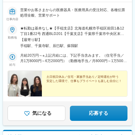
拓するので7割くらいはドクターに会えています。
営業やお客さまからの医療器具・医療用具の受注対応、各種伝票
★お取引に繋がった顧客は長期的にご担当していただきます。
処理全般、営業サポート
★初めのうちは新規の営業が中心となりますが、徐々に既存営業
仕事内容
の割合が大きくなりながらインプラント機器などの高単価商材の
導入を進めていきます。
★転勤は基本なし★【手稲支店】北海道札幌市手稲区前田1条12
丁目1番22号 西通BLD201【千葉支店】千葉県千葉市中央区末広5
勤務地
【手術立ち会いについて】
丁目4番1号【東京支店】東京都江東区辰巳3-6-3 安田倉庫 東京メ
【最寄り駅】
手術に立ち会い、ドクターへ使い方を説明したり、質問に答えた
ディカルロジスティクスセンター2 3F※勤務地はご希望により選択
手稲駅、千葉寺駅、辰巳駅、蘇我駅
りします。自ら販売した商品がどのように使われているか見るこ
可能です。※受動喫煙対策実施
とができる、医療機器営業ならではの業務です。
月給20万円～※上記月給には、下記手当含みます。（住宅手当／
※整形外科の場合、計画手術がメインとなるため緊急手術はほぼあ
月1万8000円～6万2000円）（勤務地手当／月8000円～1万5000
給与
りません。
円 ※千葉支店、東京支店のみ）※残業代全額支給※これまでの経
※平均的に週1～3回の手術立ち会いが発生します。
験・スキルに応じて、当社規定により優遇します。【各種手当】■
（7～8月は子供の症例が増えるため繁忙期となり、毎日立ち会い
通勤手当（会社規程に基づき支給／上限月10万円まで）■残業手
土日祝日休み／住宅・家族手当あり／定時退社が叶う
安定した環境で、仕事もプライベートも楽しむ自分に！
が発生する可能性もあります）
当（残業時間に応じて別途全額支給）■家族手当（規程に基づき支
給…配偶者・扶養／月2万円、子一人につき／月8000円）■住宅手
■入社後の流れ：
当（規程に基づき支給）【千葉支店・東京支店】配偶者・扶養／
・入社後1週間程：東京本社にて業務に必要な知識や業界に関する
月6万2000円、世帯主／月4万2000円、非世帯主／2万5000円
座学研修を行います。
【手稲支店】配偶者・扶養／月4万3000円、世帯主／月3万円、非
・3カ月から半年ほど：先輩社員の営業に同行しながら実際の業務
世帯主／1万8000円■勤務地手当（規程に基づき支給…配偶者・扶
気になる
応募する
を経験していただきます。
養／月1万5000円、配偶者・扶養無／月8000円 ※千葉支店、東
京支店のみ）■燃料手当（毎年10月）（5万円～16万円 ※手稲支
■評価について：
店のみ）
・月間売上が評価指標となります。売上と連動して年収が決まる