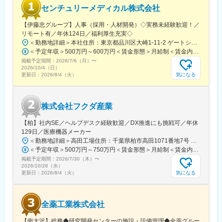
センチュリーメディカル株式会社
・営業車貸与
・目標訪問件数：5件／日
【伊藤忠グループ】人事（採用・人材開発）◇実務未経験歓迎！／
・手術立ち合い：5～6件程度／月 ただし、長時間の立ち合いはな
リモート有／年休124日／福利厚生充実◇
し
＜勤務地詳細＞本社住所：東京都品川区大崎1-11-2 ゲートシティ大崎イーストタワー22Ｆ勤務地最寄駅：JR山手線／大崎駅受動喫煙対策：屋内全面禁煙変更の範囲：会社の定める事業所（リモートワーク含む）
・夜間対応なし
＜予定年収＞500万円～600万円＜賃金形態＞月給制＜賃金内訳＞月額（基本給）：300,000円～350,000円＜月給＞300,000円～350,000円＜昇給有無＞有＜残業手当＞有＜給与補足＞上記年収は、あくまで目安であり、前職・経験を考慮し検討させて頂きます。■昇給：あり■賞与：あり※会社業績と個人業績に応じて算定されます。賃金はあくまでも目安の金額であり、選考を通じて上下する可能性があります。月給(月額)は固定手当を含めた表記です。
※入社後は、製品知識・業界理解を深めるため、約3か月間の本社
掲載予定期間：
研修を実施します。
2026/7/6（月）
〜
2026/10/4（日）
気になる
更新日：
2026/8/4（火）
◆部門構成および担当範囲
VIR営業部
部長1名／中日本リージョンリーダー1名／Salesメンバー7名
株式会社フクダ産業
（VIR営業部全体で19名）
担当施設数：約50施設（うち重点病院 約20施設）
【柏】社内SE／ヘルプデスク経験歓迎／DX推進にも挑戦可／年休
129日／医療機器メーカー
◆この仕事・当社の魅力
＜勤務地詳細＞高田工場住所：千葉県柏市高田1071番地7号 勤務地最寄駅：つくばエクスプレス線／柏の葉キャンパス駅受動喫煙対策：屋内全面禁煙変更の範囲：【変更の範囲：流山本社および高田工場】
・未経験からでも、医療業界に挑戦できる研修体制 入社後約3か
＜予定年収＞500万円～750万円＜賃金形態＞月給制＜賃金内訳＞月額（基本給）：300,000円～430,000円＜月給＞300,000円～430,000円＜昇給有無＞有＜残業手当＞有＜給与補足＞※経験・スキルを考慮の上決定いたします。■賞与：年2回（7月・12月）※昨年実績4.2ヶ月■昇給：年1回（1月）■モデル年収：・年収580万円 主任（月給34万円×12ヶ月＋諸手当）・年収820万円 課長（月給48万円×12ヶ月＋諸手当）賃金はあくまでも目安の金額であり、選考を通じて上下する可能性があります。月給(月額)は固定手当を含めた表記です。
月間の導入研修では、基礎から製品・医療知識の習得が可能で
掲載予定期間：
す。
2026/7/30（木）
〜
2026/10/28（水）
・主体性・自発性が成長に直結する環境 成長期の組織だからこ
気になる
更新日：
2026/8/4（火）
そ、行動や工夫が成果につながりやすい環境です。
・若手リーダーを目指せるキャリア機会 異業界出身者が数年でリ
ーダーへ昇進した実績もあります。
全薬工業株式会社
・社会貢献と自己成長、評価がつながる仕事 医療現場への貢献
が、自身の成長や報酬としても還元されます。
【南大沢】総務◆研究開発センターの施設・設備管理◆全薬グルー