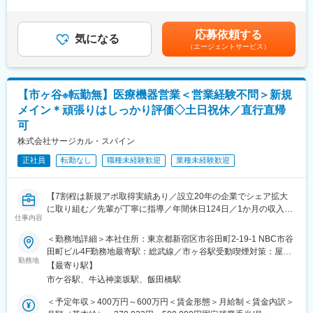
定残業時間10時間0分/月）超過した時間外労働の残業手当は追加
環境
また、チャレンジを後押ししてくれる風土もあり、裁量を持って
支給＜月給＞278,000円～330,000円（一律手当を含む）＜昇給有
働ける環境です。
無＞有＜残業手当＞有＜給与補足＞■賞与：支給実績6ヶ月分■住
応募依頼する
■当社の特徴：
気になる
居手当：38,000円～50,000円／月（研修期間中対象外）■試用期
（エージェントサービス）
当社は1982年に創業以来30年以上にわたり放射線に関連する測定
＜やりがい＞
間中の給与条件に変更あり（参考）・月給：240,000円└基本給：
装置・医療機器を中心に事業を展開しております。アットホーム
自分が提案した製品を使って、手術が成功し患者様のQOL（生活
220,000円└みなし残業：有／10時間／20,000円（超過分別途支
でありながらも医療に携わる会社として意識が高く、仕事に対し
の質）向上に貢献できた時や、ドクターや看護師さんから「あり
給）・初年度賞与：300,000円／半期賃金はあくまでも目安の金
ての緊張感、責任感などバランスが取れている組織風土となって
がとう」と感謝されたときに、自分の仕事の貢献度を実感できま
額であり、選考を通じて上下する可能性があります。月給(月額)は
【市ヶ谷※転勤無】医療機器営業＜営業経験不問＞新規
おります。また、福利厚生が充実しており、勤続年数の長い社員
す。
固定手当を含めた表記です。
メイン＊頑張りはしっかり評価◇土日祝休／直行直帰
が多く在籍しております。
可
＜充実した研修を用意＞
変更の範囲：会社の定める業務
弊社は9割が異業界からの入社です。
株式会社サージカル・スパイン
そのため医療機器営業で活躍するために必要な知識やスキルをじ
正社員
転勤なし
職種未経験歓迎
業種未経験歓迎
っくり学べる環境が整っています。
（1）研修・座学（入社～1、２カ月後）
【7割程は新規アポ取得実績あり／設立20年の企業でシェア拡大
社内講師が理解度を確認しながら一人ひとりのペースに合わせて
に取り組む／先輩が丁寧に指導／年間休日124日／1か月の収入の
講義を実施
仕事内容
バラツキがなし】
（2）現場OJT（2カ月後～）
＜勤務地詳細＞本社住所：東京都新宿区市谷田町2-19-1 NBC市谷
■職務内容：
先輩社員とのロールプレイング・営業同行で現場の営業を体感
田町ビル4F勤務地最寄駅：総武線／市ヶ谷駅受動喫煙対策：屋内
整形外科領域において、脊椎インプラントをはじめとする、当社
勤務地
喫煙可能場所あり変更の範囲：会社の定める事業所
【最寄り駅】
製品の販売、情報提供をお任せします。
（3）研修まとめ（3、４カ月後～）
市ケ谷駅、牛込神楽坂駅、飯田橋駅
座学、現場OJTにて学んだことの振り返りを実施いたします。
＜具体的な業務内容＞
＜予定年収＞400万円～600万円＜賃金形態＞月給制＜賃金内訳＞
◎訪問先：国公立および主要私立病院のドクターやスタッフ