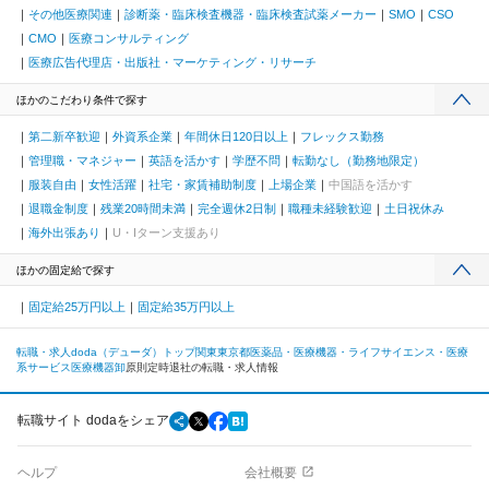
その他医療関連
診断薬・臨床検査機器・臨床検査試薬メーカー
SMO
CSO
CMO
医療コンサルティング
医療広告代理店・出版社・マーケティング・リサーチ
ほかのこだわり条件で探す
第二新卒歓迎
外資系企業
年間休日120日以上
フレックス勤務
管理職・マネジャー
英語を活かす
学歴不問
転勤なし（勤務地限定）
服装自由
女性活躍
社宅・家賃補助制度
上場企業
中国語を活かす
退職金制度
残業20時間未満
完全週休2日制
職種未経験歓迎
土日祝休み
海外出張あり
U・Iターン支援あり
ほかの固定給で探す
固定給25万円以上
固定給35万円以上
転職・求人doda（デューダ）トップ
関東
東京都
医薬品・医療機器・ライフサイエンス・医療
系サービス
医療機器卸
原則定時退社の転職・求人情報
転職サイト dodaをシェア
ヘルプ
会社概要