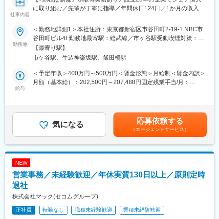
に取り組む／先輩が丁寧に指導／年間休日124日／1か月の収入の
仕事内容
バラツキがなし】
＜勤務地詳細1＞本社住所：東京都新宿区市谷田町2-19-1 NBC市
■職務内容：
谷田町ビル4F勤務地最寄駅：総武線／市ヶ谷駅受動喫煙対策：屋
整形外科領域において、脊椎インプラントをはじめとする、当社
勤務地
内喫煙可能場所あり＜勤務地詳細2＞ご自宅住所：ご自宅が拠点と
【最寄り駅】
製品の販売、情報提供をお任せします。
なります。 受動喫煙対策：屋内全面禁煙変更の範囲：会社の定め
市ケ谷駅、牛込神楽坂駅、飯田橋駅
る事業所
＜具体的な業務内容＞
＜予定年収＞400万円～500万円＜賃金形態＞月給制＜賃金内訳＞
◎訪問先：国公立および主要私立病院のドクターやスタッフ
月額（基本給）：202,500円～207,480円固定残業手当/月：
◎営業エリア：岩手
給与
47,500円～92,520円（固定残業時間30時間0分/月）超過した時間
◎1日あたり訪問数：5～6件程度
外労働の残業手当は追加支給＜月給＞250,000円～300,000円（一
律手当を含む）＜昇給有無＞有＜残業手当＞有＜給与補足＞※医療
◎提案する商品：
機器業界経験者は別途考慮※初年度以降は適正に応じ、評価・月収
応募依頼する
・脊椎インプラントなど手術用高価格製品
気になる
の見直しを行っていきます。賃金はあくまでも目安の金額であ
（エージェントサービス）
└側弯症と呼ばれる背骨・脊椎疾患の治療手術に使用され、患者
り、選考を通じて上下する可能性があります。月給(月額)は固定手
様の身体へ実際に埋め込まれる製品です。当社は、設計開発部門
当を含めた表記です。
があり、ドクターの要望に合わせて微修正して特注品を作ること
ができる点が強みです。
NEW
・医療用手袋などの消費財
営業事務／未経験歓迎／年休実質130日以上／原則定時
◎新規と既存の割合：半分ずつ
退社
※学会参加後の問い合わせ経由でドクターとのアポイントを取得し
株式会社マック(セコムグループ)
ます。
正社員
転勤なし
職種未経験歓迎
業種未経験歓迎
※飛び込みやテレアポもありますが、どこを狙うか戦略を立てて開