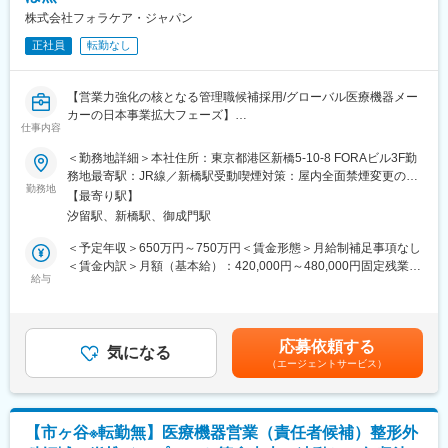
株式会社フォラケア・ジャパン
正社員
転勤なし
【営業力強化の核となる管理職候補採用/グローバル医療機器メー
カーの日本事業拡大フェーズ】
仕事内容
■ミッション
＜勤務地詳細＞本社住所：東京都港区新橋5-10-8 FORAビル3F勤
現在、日本市場での事業拡大フェーズにあり、同社の主力製品を
務地最寄駅：JR線／新橋駅受動喫煙対策：屋内全面禁煙変更の範
他領域にも展開していくことに挑戦しております。
勤務地
囲：無
【最寄り駅】
今回の採用では営業組織の強化・販売領域の拡大を担っていただ
汐留駅、新橋駅、御成門駅
ける方を募集しております。
＜予定年収＞650万円～750万円＜賃金形態＞月給制補足事項なし
■業務内容
＜賃金内訳＞月額（基本給）：420,000円～480,000円固定残業手
同社の製品を新規開拓営業にて拡大していただきます。
給与
当/月：50,900円～58,100円（固定残業時間20時間0分/月）超過し
特に現在は医療機器のみならず、動物用製品や産業分野にも拡大
た時間外労働の残業手当は追加支給＜月給＞470,900円～538,100
しており、新規分野の開拓をメインでお任せします。
円（一律手当を含む）＜昇給有無＞有＜残業手当＞有賃金はあく
その他医療機関や代理店への営業・既存フォローなどもお任せし
までも目安の金額であり、選考を通じて上下する可能性がありま
応募依頼する
ます。
気になる
す。月給(月額)は固定手当を含めた表記です。
（エージェントサービス）
事業拡大中の同社の成長を支える、大変やりがいのあるポジショ
ンです。
■働き方：
【市ヶ谷※転勤無】医療機器営業（責任者候補）整形外
・直行直帰で効率的に行動可能