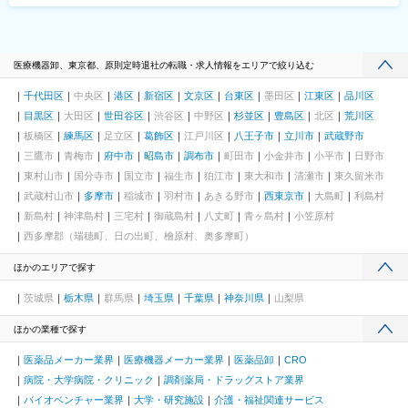
医療機器卸、東京都、原則定時退社の転職・求人情報をエリアで絞り込む
千代田区
中央区
港区
新宿区
文京区
台東区
墨田区
江東区
品川区
目黒区
大田区
世田谷区
渋谷区
中野区
杉並区
豊島区
北区
荒川区
板橋区
練馬区
足立区
葛飾区
江戸川区
八王子市
立川市
武蔵野市
三鷹市
青梅市
府中市
昭島市
調布市
町田市
小金井市
小平市
日野市
東村山市
国分寺市
国立市
福生市
狛江市
東大和市
清瀬市
東久留米市
武蔵村山市
多摩市
稲城市
羽村市
あきる野市
西東京市
大島町
利島村
新島村
神津島村
三宅村
御蔵島村
八丈町
青ヶ島村
小笠原村
西多摩郡（瑞穂町、日の出町、檜原村、奥多摩町）
ほかのエリアで探す
茨城県
栃木県
群馬県
埼玉県
千葉県
神奈川県
山梨県
ほかの業種で探す
医薬品メーカー業界
医療機器メーカー業界
医薬品卸
CRO
病院・大学病院・クリニック
調剤薬局・ドラッグストア業界
バイオベンチャー業界
大学・研究施設
介護・福祉関連サービス