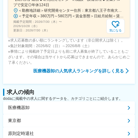
プで安定◎年休124日
変更の範囲：会社の定める業務
＜勤務地詳細＞研究開発センター住所：東京都八王子市南大沢四丁目７－１ 勤務地最寄駅：京王相模原線／南大沢駅受動喫煙対策：屋内全面禁煙変更の範囲：会社の定める事業所
＜予定年収＞380万円～580万円＜賃金形態＞日給月給制＜賃金内訳＞月額（基本給）：243,000円～370,000円/月20日間勤務想定＜想定月額＞243,000円～370,000円＜昇給有無＞有＜残業手当＞有＜給与補足＞※経験やスキルを考慮して決定します。■昇給：年1回■賞与：年2回(7月、12月)賃金はあくまでも目安の金額であり、選考を通じて上下する可能性があります。月給(月額)は固定手当を含めた表記です。
掲載予定期間：
2026/7/30（木）
〜
2026/10/28（水）
気になる
更新日：
2026/7/30（木）
※求人応募数の多い順にランキングしています（非公開求人は除く）。
※集計対象期間：2026/8/2（日）～2026/8/8（土）
※事情により掲載終了予定日よりも前に求人募集が終了していることもご
ざいます。その場合は当サイトから応募はできませんので、あらかじめご
了承ください。
医療機器卸
の人気求人ランキングを詳しく見る
求人の傾向
dodaに掲載中の求人に関するデータを、カテゴリごとにご紹介します。
医療機器卸
東京都
原則定時退社