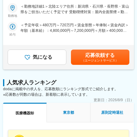
◆募集背景
＜勤務地詳細1＞北陸エリア住所：新潟県・石川県・長野県・富山
当社では、グローバル戦略に基づく新製品の導入拡大や、 取扱製
県をご担当いただく予定です 受動喫煙対策：屋内全面禁煙＜勤務
品・ビジネス領域の拡大が継続的に進んでいます。今後の事業成
勤務地
地詳細2＞メリットメディカル・ジャパン株式会社住所：新宿区西
長および市場ニーズの拡大を見据え、中日本リージョンにおける
新宿1-26-2 新宿野村ビル３９階勤務地最寄駅：JR・地下鉄線／新
＜予定年収＞480万円～720万円＜賃金形態＞年俸制＜賃金内訳＞
営業活動をさらに強化するため、新たな営業メンバーを募集する
宿・西新宿駅受動喫煙対策：屋内全面禁煙変更の範囲：会社の定
年額（基本給）：4,800,000円～7,200,000円＜月額＞400,000円
こととなりました。
める事業所（リモートワーク含む）
給与
～600,000円（12分割）＜昇給有無＞有＜残業手当＞有＜給与補
地域医療への貢献を大切にしながらも、グローバル企業ならでは
足＞※ご経験やスキルを考慮し決定いたします。・昇給・昇格：年
の製品力や成長機会を活かし、全国各地で活躍できる環境を整え
1回・インセンティブ：年間目標達成時、年収の最大20％支給賃
ています。成長フェーズにある組織の一員として、事業拡大に主
金はあくまでも目安の金額であり、選考を通じて上下する可能性
体的に関わりながら活躍いただけるポジションです。
応募依頼する
気になる
があります。月給(月額)は固定手当を含めた表記です。
※担当エリア：新潟県・石川県・長野県・富山県を予定していま
（エージェントサービス）
す。
◆業務内容
・インターベンション領域およびクリティカルケア領域製品の営
人気求人ランキング
業
dodaに掲載中の求人を、応募数順にランキング形式でご紹介します。
・医療機関・代理店（新規／既存）への製品提案、導入・販売支
※応募数が同数の場合は、新着順に表示しています。
援
更新日：
2026/8/9（日）
・医療関係者との関係構築およびニーズの把握
・社内関連部署と連携した営業活動、目標達成への取り組み
東京都
原則定時退社
医療機器卸
・市場動向・競合・新製品情報の収集および社内へのフィードバ
ック
◆働き方
・直行直帰型の営業スタイル