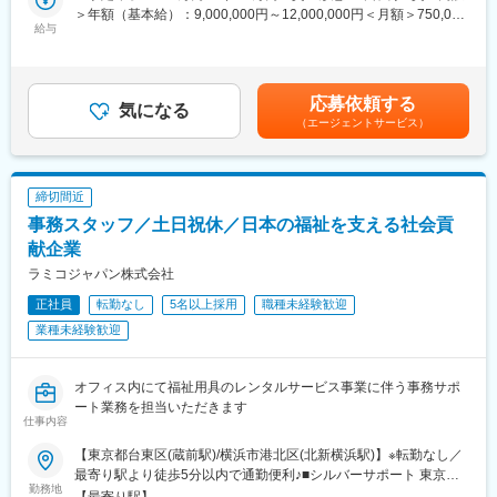
・QMS適合性調査（新規・定期）申請のサポート(10％)
＞年額（基本給）：9,000,000円～12,000,000円＜月額＞750,000
とができる、医療機器営業ならではの業務です。
・各種薬事業務の管理(15％)
給与
円～1,000,000円（12分割）＜昇給有無＞有＜残業手当＞無＜給
※整形外科の場合、計画手術がメインとなるため緊急手術はほぼあ
・その他チームのサポート(5％)
与補足＞※経験やスキル、前職の給与などを考慮した上で決定しま
りません。
す。■昇給：年1回■賞与：年1回（業績により変動します）賃金は
※平均的に週1～3回の手術立ち会いが発生します。
◆当社の魅力・特徴
あくまでも目安の金額であり、選考を通じて上下する可能性があ
（7～8月は子供の症例が増えるため繁忙期となり、毎日立ち会い
応募依頼する
（1）医療現場をトータルに支える幅広い製品ラインアップ
気になる
ります。月給(月額)は固定手当を含めた表記です。
が発生する可能性もあります）
（エージェントサービス）
メドライン・ジャパン合同会社は、手術準備キット、ガウン・ド
レープを含む不織布製品、手術室関連製品、手術用・検査用手
■入社後の流れ：
袋、個人防護具など
・入社後1週間程：東京本社にて業務に必要な知識や業界に関する
病院内のあらゆる部門――手術室・中央材料室・カテ室・病棟・
座学研修を行います。
締切間近
外来までを網羅する多彩な製品を提供しています。医療現場の多
・3カ月から半年ほど：先輩社員の営業に同行しながら実際の業務
事務スタッフ／土日祝休／日本の福祉を支える社会貢
様なニーズに一社で応えられる総合力は、当社ならではの大きな
を経験していただきます。
強みです。
献企業
ラミコジャパン株式会社
■評価について：
（2）感染対策・医療安全への貢献と業務効率化の両立
・月間売上が評価指標となります。売上と連動して年収が決まる
正社員
転勤なし
5名以上採用
職種未経験歓迎
手術準備キットを中核としたソリューション提案を通じて、院内
ため、頑張りはしっかり評価されます。
の感染対策や医療安全の向上に貢献しています。また、手術準備
業種未経験歓迎
※インセンティブ支給ではなく月給が上がるため、1か月ごとに収
や材料管理業務の標準効率化による作業時間の削減など、医療ス
入が大きくバラつくこともありません。
タッフの業務負担軽減や病院経営の改善にも大きく寄与していま
す。医療現場の「安全」と「効率」を同時に実現するパートナー
オフィス内にて福祉用具のレンタルサービス事業に伴う事務サポ
変更の範囲：会社の定める業務
として評価をいただいています。
ート業務を担当いただきます
仕事内容
（3）世界100カ国以上で展開するグローバル企業の知見
【東京都台東区(蔵前駅)/横浜市港北区(北新横浜駅)】※転勤なし／
メドラインは世界100カ国以上で事業を展開するグローバル企業
最寄り駅より徒歩5分以内で通勤便利♪■シルバーサポート 東京店
です。
勤務地
東京都台東区蔵前3-19-11 中越蔵前ビル＜交通アクセス＞・都営