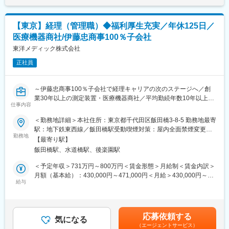
・GPO会員病院（VHJ病院）のシステム部門との調整、各種検討
会の開催・運営（事務局担当）、共同購入の推進
・GPO会員病院（VHJ病院）、その他新規施設に対するITコスト
【東京】経理（管理職）◆福利厚生充実／年休125日／
削減支援、IT導入支援サービス提供
医療機器商社/伊藤忠商事100％子会社
・医療機関の購買データの二次利用の推進、及び、関連するITの
企画・推進（サポート）
東洋メディック株式会社
正社員
■将来のキャリアプラン：
まずは既存の営業業務を習得していただき、徐々に企画業務や後
進の育成も担当し、IT分野のリーダー兼プロジェクトマネージャ
～伊藤忠商事100％子会社で経理キャリアの次のステージへ／創
ーを担っていただきます。将来的には医療×ITによる新規事業の創
業30年以上の測定装置・医療機器商社／平均勤続年数10年以上／
出およびそれに伴う新組織の設立とリードを期待します。
仕事内容
業界トップクラスのシェアあり～
＜勤務地詳細＞本社住所：東京都千代田区飯田橋3-8-5 勤務地最寄
■当社の強み：
■募集概要
駅：地下鉄東西線／飯田橋駅受動喫煙対策：屋内全面禁煙変更の
◇「社会システム変革への貢献」を志す麻生グループ84社のうち
世界トップクラスメーカーの日本総代理店として、放射線関連測
勤務地
範囲：会社の定める事業所
の1社です。医療機関を、主に「モノ（物資調達）」と「ヒト（人
【最寄り駅】
定装置や医療機器の輸入販売・保守サービスを展開する当社に
材採用）」の2面から支援し、医療の質の向上に寄与することを目
飯田橋駅、水道橋駅、後楽園駅
て、経理部門の中核人材としてご活躍いただきます。
指しています。
本ポジションでは、連結決算をはじめとした経理財務業務全般に
＜予定年収＞731万円～800万円＜賃金形態＞月給制＜賃金内訳＞
◇当社は、全国の大手病院を会員とした医薬品、医療機器、医療
加え、将来的には経理組織を牽引いただく管理職候補としての役
月額（基本給）：430,000円～471,000円＜月給＞430,000円～
材料等の共同購入事業（GPO事業）を展開しており、医療機関の
割を期待しています。
給与
471,000円＜昇給有無＞有＜残業手当＞無＜給与補足＞■賞与：年
経営支援のノウハウや知見を蓄積しています。こういった長年の
伊藤忠商事100％子会社としての安定した経営基盤のもと、経営
2回（6月、12月※実績4.5～5.0ヶ月分）賃金はあくまでも目安の
経験をIT分野にも拡げ、医療機関が安全で効果の高い診療行為を
に近い立場で専門性を高めながらキャリアアップできる環境で
金額であり、選考を通じて上下する可能性があります。月給(月額)
行えるよう、適切なコストで投資効果の高いITを導入出来るよう
す。
は固定手当を含めた表記です。
に支援を行う職務です。また個別の病院のみでなく、クラウドが
応募依頼する
また業務改善や仕組みづくりにも積極的に携わっていただけるた
気になる
普及する中でインフラやアプリケーションの共同利用基盤の構築
（エージェントサービス）
め、単なるルーティンワークではなく、裁量を持って組織づくり