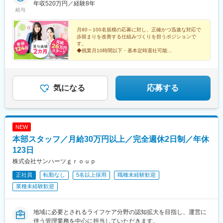
年収520万円／経験8年
給与
月80～100名規模の応募に対し、正確かつ迅速な対応で
歩留まりを改善する仕組みづくりを担うポジションで
す。
◆残業月10時間以下・基本定時退社可能
◇土日祝休み
気になる
応募する
NEW
本部スタッフ／月給30万円以上／完全週休2日制／年休
123日
株式会社サンハーツｇｒｏｕｐ
正社員
転勤なし
5名以上採用
職種未経験歓迎
業種未経験歓迎
地域に必要とされるライフケア分野の認知拡大を目指し、運営に
伴う管理業務を中心に担当していただきます。