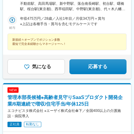
鉄目黒線「不動前駅」徒歩8分■ユースタイルケア 新宿東京都新宿
不動前駅、高田馬場駅、新中野駅、落合南長崎駅、初台駅、曙橋
区高田馬場1-31-8 高田馬場ダイカンプラザ419号室各線「高田
駅、桜台駅(東京都)、西早稲田駅、中野駅(東京都)、代々木八幡
馬場駅」徒歩2分■ユースタイルケア 新中野東京都中野区中央4-
駅、四谷三丁目駅、練馬駅、代々木公園駅、四ツ谷駅
24-13 TMハウス中野101号室東京メトロ丸ノ内線「新中野駅」
年収475万円／28歳／入社1年目／月収34万円＋賞与
徒歩5分■ユースタイルケア 哲学堂東京都新宿区西落合2-11-5 メ
※上記は各種手当・賞与を含むモデルケースです
給与
ゾンド岩崎101都営地下鉄大江戸線「落合南長崎駅」徒歩8分■ユ
ースタイルケア 神宮東京都渋谷区初台2-5-21 初台富士ハイツ
新規続々オープンでポジション多数
104号室京王線「初台駅」徒歩5分■ユースタイルケア 四ッ谷東京
最短で完全未経験からマネージャーへ！
都新宿区荒木町16-26 エスペロビル402都営新宿線「曙橋駅」徒
歩3分▼2026年4月オープン！■ユースタイルケア 桜台東京都練馬
区豊玉上 2-20-4 石原ビル201西武池袋線「桜台駅」より徒歩3分※
受動喫煙対策あり
気になる
応募する
NEW
管理本部長候補※高齢者見守りSaaSプロダクト開発企
業/6期連続で増収/住宅手当/年休125日
エコナビスタ株式会社 ※エーザイ株式会社傘下／全国400以上の介護施
設・病院導入
正社員
転勤なし