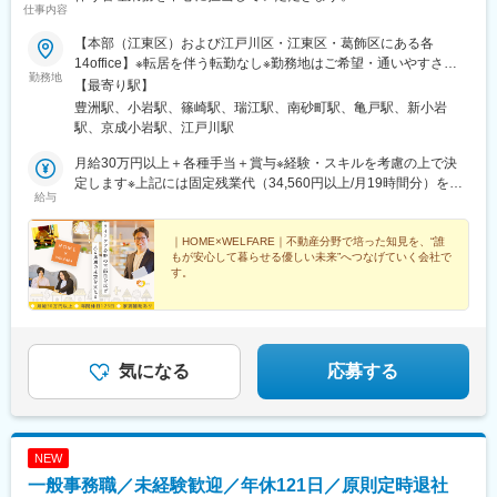
仕事内容
【本部（江東区）および江戸川区・江東区・葛飾区にある各
14office】※転居を伴う転勤なし※勤務地はご希望・通いやすさを
勤務地
考慮の上で決定します＼現在の目標は「2029年中に30拠点」／
【最寄り駅】
2026年7月に1６、17、18棟目となるofficeのOPENを控え、2026
豊洲駅、小岩駅、篠崎駅、瑞江駅、南砂町駅、亀戸駅、新小岩
年中に19、20棟目、2027年中に21、22、23棟目、そして2029年
駅、京成小岩駅、江戸川駅
度中には30officeの運営を現在の目標としています。今後も組織を
強化しながら規模拡大を目指していく予定です。■本部/東京都江
月給30万円以上＋各種手当＋賞与※経験・スキルを考慮の上で決
東区枝川1-15-9＜アクセス＞・東京メトロ有楽町線「豊洲駅」よ
定します※上記には固定残業代（34,560円以上/月19時間分）を含
給与
り徒歩12分■各office【江戸川区】・江戸川/篠崎町/上篠崎/鹿骨/上
みます※固定残業代を超過した残業代は全額追加で支給いたします
篠崎/北小岩/西小岩/南小岩/西小岩＼江戸川区エリアの魅力／都心
＼資格取得＆キャリアアップサポートあり／ライフケアのお仕事
でありながら川・海・公園など自然を感じられるエリアです。
は、AIでは替えがきかないことから今非常に注目されている分野
｜HOME×WELFARE｜不動産分野で培った知見を、“誰
もが安心して暮らせる優しい未来”へつなげていく会社で
【江東区】・東砂/亀戸＼江東区エリアの魅力／下町情緒と湾岸エ
です。希望に応じて「サービス管理責任者」「相談支援専門員研
す。
リアの開放感が共存するエリアです。【葛飾区】・新小岩＼葛飾
修」「移動支援従事者」「ケアマネージャー」などの資格取得支
区エリアの魅力／柴又や亀有など親しみやすい街並みが広がり、
援も行っており、より安定性を担保しながら将来に向けてキャリ
＊不動産×生活サポートで社会課題解決に貢献
＊ニーズが高い分野でキャリアを描ける
落ち着いた雰囲気のエリアです。
アの幅を広げていくことが可能です。
＊月給30万円以上・年休123日・家賃補助あり 他
気になる
応募する
NEW
一般事務職／未経験歓迎／年休121日／原則定時退社