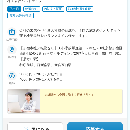
株式会社ベストライフ
正社員
転勤なし
5名以上採用
職種未経験歓迎
業種未経験歓迎
会社の未来を担う新入社員の育成や、全国の施設のクオリティを
守る検証業務をバランスよくお任せします。
仕事内容
【新宿本社／転勤なし】★都庁前駅直結！＜本社＞■東京都新宿区
西新宿2-6-1 新宿住友ビルディング29階└大江戸線「都庁前」駅直
勤務地
結（徒歩3分）└各線「新宿」駅西口徒歩8分└丸ノ内線「西新宿」
【最寄り駅】
駅徒歩5分＼駅直結で通勤ラッシュもラクラク♪／地下通路で駅と
都庁前駅、西新宿駅、新宿西口駅
直結しているため、雨や風の強い日でも濡れずに、快適に通勤で
きます！新宿駅からも十分徒歩圏内の高層オフィスで、29階の窓
300万円／20代／入社2年目
からは東京の街並みが一望できる開放的な空間です。ビル内には
400万円／30代／入社5年目
給与
オシャレなカフェやレストラン、お弁当屋さん、コンビニなども
充実しており、毎日のランチタイムや仕事終わりの食事も楽しめ
ますよ♪※入社後約6ヶ月間の現場研修期間中は、ご自宅近隣の施設
未経験から全国を旅する研修担当へ！
（大・中・小規模を各2ヶ月ずつ）での勤務となります。 ※2年目
以降は、職務内容の通り全国（関東、静岡、名古屋、仙台、近
畿、広島、福岡、北海道など）への出張が発生します。※受動喫煙
対策あり：屋内全面禁煙
気になる
応募する