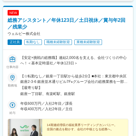
NEW
総務アシスタント／年休123日／土日祝休／賞与年2回
／残業少
ウェルビー株式会社
正社員
転勤なし
職種未経験歓迎
業種未経験歓迎
【安定×挑戦の総務職】連結2,000名を支える、会社づくりの中心
へ！＜基本定時退社／年休123日＞
仕事内容
【☆転勤なし／銀座一丁目駅から徒歩2分】■本社：東京都中央区
銀座2-3-6 銀座並木通りビル7F※グループ会社の総務業務を一部お
勤務地
任せする場合に出向勤務となる可能性がありますが、勤務地や処
【最寄り駅】
遇、待遇などの労働条件に変わりはありません。＜アクセス＞・
銀座一丁目駅、有楽町駅、銀座駅
東京メトロ各線「銀座一丁目駅」より徒歩2分・東京メトロ各線
「銀座駅」より徒歩5分・JR山手線、JR京浜東北線、東京メトロ
年収600万円／入社2年目／課長
有楽町線「有楽町駅」より徒歩4分※受動喫煙対策：あり（社内禁
年収400万円／入社2年目／主任
給与
煙）
14期連続増収の福祉業界リーディングカンパニー。
全国の拠点を動かす、会社の中核となる総務へ。