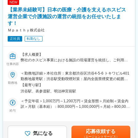
NEW
・顧客関連トラブルや業務上の問題発生時の対応と再発防止
【業界未経験可】日本の医療・介護を支えるホスピス
・取締役会や経営会議等の重要経営会議体の運営、その他、経営
企画関連の業務・事業責任者の支援全般
運営企業で介護施設の運営の統括をお任せいたしま
※グループ会社への出向・兼務を命じられる場合もあり
す！
Ｍｐａｔｈｙ株式会社
■ポピンズグループについて：
創業から変わらず「働く女性を支援する」というミッションを掲
正社員
転勤なし
げ、社会の課題解決そのものを事業の成長エンジンとしてまいり
ました。
本報告書では、「第2創業期」において私たちが目指す未来への羅
【求人概要】
針盤である「中期経営計画2030」を核として、独自のビジネスモ
弊社のホスピス事業における施設の現場運営を統括し、ご利用者
仕事内容
デルがどのように社会価値と経済価値を両立させていくのか、そ
様・ご家族様に寄り添った高品質なケアを実現する役割を担って
のプロセスを可視化しました。
いただきます！その基盤となるのは「人を大切にする姿勢」であ
＜勤務地詳細＞本社住所：東京都渋谷区渋谷4-5-6 トキワビル401
事業を通じて解決を目指す社会課題や、その源泉となる人的資本
り、現場スタッフ一人ひとりがやりがいを持ち、私たちが掲げる
勤務地最寄駅：渋谷駅受動喫煙対策：屋内全面禁煙変更の範囲：
と知的資本への取り組みを通じ、当社の持続的な成長ストーリー
行動指針に沿って専門性を発揮し向上できる環境を整えることに
勤務地
会社の定める事業所
【最寄り駅】
を総合的にお伝えすることを目指しております。
よって、結果的にケアの品質を高め、持続可能な事業運営を推進
渋谷駅、表参道駅、明治神宮前駅
私たちがサービスを展開することで「女性が輝くと世界が輝き、
することをミッションとしております。
未来を変える」そのような信念のもとに、当社グループは、ステ
＜予定年収＞1,000万円～1,200万円＜賃金形態＞月給制＜賃金内
ークホルダーの皆様との対話を通じて、共に持続可能な社会の実
●6施設の運営統括、経営計画に基づく数値管理
訳＞月額（基本給）：800,000円～1,000,000円＜月給＞800,000
現に向け、より一層企業価値の向上に努めてまいります。
・ 経営的な指標と現場の働きやすさの両立を目指す
給与
円～1,000,000円＜昇給有無＞有＜残業手当＞無＜給与補足＞年1
・各施設のケアの質を維持し高めるための仕組み化を推進し、現
回評価あり賃金はあくまでも目安の金額であり、選考を通じて上
変更の範囲：会社の定める業務
場での実践を支援
下する可能性があります。月給(月額)は固定手当を含めた表記で
・数値管理を単なるコスト管理ではなく「良いケアを持続するた
す。
応募依頼する
めの基盤」として捉えて収支や稼働状況を分析し、改善点を抽出
気になる
（エージェントサービス）
し推進することにより事業をリード