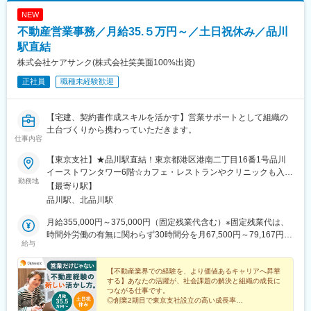
NEW
不動産営業事務／月給35.５万円～／土日祝休み／品川
駅直結
株式会社ケアサンク(株式会社笑美面100%出資)
正社員
職種未経験歓迎
【宅建、契約書作成スキルを活かす】営業サポートとして組織の
土台づくりから携わっていただきます。
仕事内容
【東京支社】★品川駅直結！東京都港区港南二丁目16番1号品川
イーストワンタワー6階☆カフェ・レストランやクリニックも入居
勤務地
する商業ビル内のオフィスです☆品川駅直結で通勤も快適！
【最寄り駅】
品川駅、北品川駅
月給355,000円～375,000円（固定残業代含む）※固定残業代は、
時間外労働の有無に関わらず30時間分を月67,500円～79,167円支
給与
給。上記を超える時間外労働分は追加で支給。
【不動産業界での経験を、より価値あるキャリアへ昇華
する】あなたの活躍が、社会課題の解決と組織の成長に
つながる仕事です。
◎創業2期目で東京支社設立の高い成長率
◎月給35.5万円以上