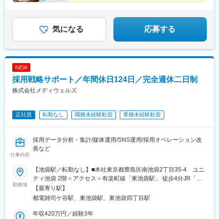
◎土日祝休・年間休日125日
◎残業月10時間程度
気になる
応募する
NEW
採用戦略サポート／年間休日124日／完全週休二日制
株式会社メディウェルズ
正社員
転勤なし
職種未経験歓迎
業種未経験歓迎
採用データ分析・集計/媒体運用/SNS運用/採用オペレーション改
善など
仕事内容
【池袋駅／転勤なし】■本社東京都豊島区南池袋2丁目35-4 ユニ
ティ池袋 2階＜アクセス＞有楽町線「東池袋駅」 徒歩4分JR「池
勤務地
袋駅」 徒歩10分※受動喫煙対策：あり
【最寄り駅】
都電雑司ケ谷駅、東池袋駅、東池袋四丁目駅
年収420万円／経験3年