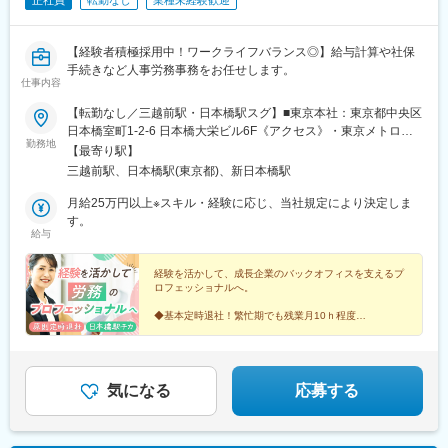
正社員
転勤なし
業種未経験歓迎
【経験者積極採用中！ワークライフバランス◎】給与計算や社保
手続きなど人事労務事務をお任せします。
仕事内容
【転勤なし／三越前駅・日本橋駅スグ】■東京本社：東京都中央区
日本橋室町1-2-6 日本橋大栄ビル6F《アクセス》・東京メトロ銀
勤務地
座線・半蔵門線「三越前駅」B5出口より徒歩1分・JR各線「東京
【最寄り駅】
駅」日本橋出口より徒歩9分
三越前駅、日本橋駅(東京都)、新日本橋駅
月給25万円以上※スキル・経験に応じ、当社規定により決定しま
す。
給与
経験を活かして、成長企業のバックオフィスを支えるプ
ロフェッショナルへ。
◆基本定時退社！繁忙期でも残業月10ｈ程度
◆30代～40代女性活躍＆産休・育休取得100％
◆有休取得率9割超！メリハリワークで休める
◆オフィスカジュアル・ネイル・髪色自由
気になる
応募する