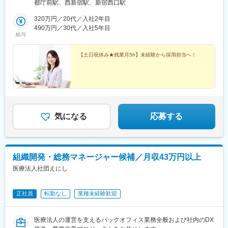
駅徒歩5分＼駅直結で通勤ラッシュもラクラク♪／地下通路で駅と
都庁前駅、西新宿駅、新宿西口駅
直結しているため、雨や風の強い日でも濡れずに、快適に通勤で
きます！新宿駅からも十分徒歩圏内の高層オフィスで、29階の窓
320万円／20代／入社2年目
からは東京の街並みが一望できる開放的な空間です。ビル内には
490万円／30代／入社5年目
給与
オシャレなカフェやレストラン、お弁当屋さん、コンビニなども
充実しており、毎日のランチタイムや仕事終わりの食事も楽しめ
ますよ♪※受動喫煙対策あり：屋内全面禁煙
【土日祝休み★残業月5h】未経験から採用担当へ！
気になる
応募する
組織開発・総務マネージャー候補／月収43万円以上
医療法人社団えにし
正社員
転勤なし
業種未経験歓迎
医療法人の運営を支えるバックオフィス業務全般および社内のDX