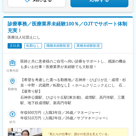
診療事務／医療業界未経験100％／OJTでサポート体制
充実！
医療法人社団えにし
正社員
転勤なし
職種未経験歓迎
業種未経験歓迎
医師と共に患者様のご自宅へ伺い診療をサポートし、感謝の機会
も多いお仕事！医療業界が未経験でも大歓迎！
仕事内容
【希望を考慮した選べる勤務地／石神井・ひばりが丘・成増・杉
並・中野・武蔵野／転勤なし】＜ホームクリニックえにし 石神
勤務地
井＞東京都練馬区石神井町7-1-2 伊藤マンション1階└西武池袋線
【最寄り駅】
「石神井公園駅」北口より徒歩5分＜ホームクリニックえにし ひ
石神井公園駅、ひばりケ丘駅(東京都)、成増駅、高円寺駅、三鷹
ばりが丘＞東京都西東京市ひばりが丘北3-3-30 エクレールひばり
駅、地下鉄成増駅、新高円寺駅
2階└西武池袋線「ひばりヶ丘駅」北口より徒歩1分＜ホームクリ
ニックえにし 成増＞東京都板橋区成増3-22-1 MaisonK1階└東武
年収600万円（入職3年目／36歳／マネージャー）
東上線「成増駅」より徒歩3分＜ホームクリニックえにし 杉並・
年収510万円（入職2年目／26歳／サブマネージャー）
給与
中野＞東京都杉並区高円寺南4-28-3 高円寺ビル207号└中央線
「高円寺駅」南口より徒歩2分＜ホームクリニックえにし 武蔵野
＞東京都三鷹市下連雀3-3-50 パークファミリア501号└中央線
「私たちの仕事が、誰かの生活を支えている」