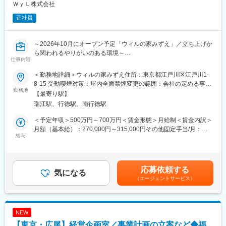
※グループ会社への出向・兼務を命じられる場合もあり
ＷｙＬ株式会社
正社員
■ポピンズグループについて：
創業から変わらず「働く女性を支援する」というミッションを掲
げ、社会の課題解決そのものを事業の成長エンジンとしてまいり
～2026年10月にオープン予定「ウィルの家みずえ」／立ち上げか
ました。
ら関われるやりがいのある環境～
本報告書では、「第2創業期」において私たちが目指す未来への羅
仕事内容
針盤である「中期経営計画2030」を核として、独自のビジネスモ
■業務内容：
デルがどのように社会価値と経済価値を両立させていくのか、そ
＜勤務地詳細＞ウィルの家みずえ住所：東京都江戸川区江戸川1-
施設内の訪問看護サービスの統括と品質管理をお任せします。
のプロセスを可視化しました。
8-15 受動喫煙対策：屋内全面禁煙変更の範囲：会社の定める事業
勤務地
事業を通じて解決を目指す社会課題や、その源泉となる人的資本
所
【最寄り駅】
・看護師チームのマネジメント、教育、業務指導
と知的資本への取組みを通じ、当社の持続的な成長ストーリーを
瑞江駅、行徳駅、南行徳駅
・利用者様の状態把握、アセスメント、個別看護計画の作成支援
総合的にお伝えすることを目指しております。
・質の高い看護ケア提供のための体制構築、マニュアル整備、安
私たちがサービスを展開することで「女性が輝くと世界が輝き、
＜予定年収＞500万円～700万円＜賃金形態＞月給制＜賃金内訳＞
全管理業務
未来を変える」そのような信念のもとに、当社グループは、ステ
月額（基本給）：270,000円～315,000円その他固定手当/月：
・医師、施設長、他職種（介護・リハビリ等）との連携構築、推
給与
ークホルダーの皆様との対話を通じて、共に持続可能な社会の実
85,000円～125,000円＜月給＞355,000円～440,000円＜昇給有無
進
現に向け、より一層企業価値の向上に努めてまいります。
＞有＜残業手当＞無＜給与補足＞※経験等考慮の上、社内規定に則
・オンコール体制の構築と管理
って給与は決定します。※その他固定手当：職種手当（資格手当）
・訪問看護の請求業務に関わる管理業務
変更の範囲：会社の定める業務
40,000円／サポーター（所長）手当40,000円～80,000円／被服手
応募依頼する
気になる
当5,000円 ■賞与：年2回■昇給：年1回賃金はあくまでも目安の金
（エージェントサービス）
■ウィルの家（うぃるんち）の魅力：
額であり、選考を通じて上下する可能性があります。月給(月額)は
ウィルの家は、人工呼吸器などの医療的ケアが必要な重度障が
固定手当を含めた表記です。
い・神経難病の方が「“半”ひとり暮らし」や自立に向けた練習を行
う、24時間医療・介護対応型のシェアハウスです。
NEW
【東京・広尾】経営企画室／事業計画の立案など◆福
■特徴：