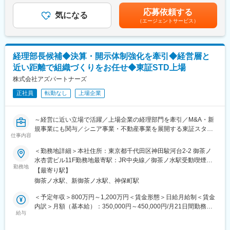
質向上・収益改善を推進していただきます。
190,000円■管理監督者のため残業代の支給はなし賃金はあくまで
有料老人ホーム、サービス付き高齢者向け住宅、居宅介護支援、
応募依頼する
・担当施設の運営管理および収支管理
気になる
も目安の金額であり、選考を通じて上下する可能性があります。
訪問介護等の運営など、高齢者複合介護施設を「そよ風」のブラ
（エージェントサービス）
・施設長および管理者の育成、マネジメント
月給(月額)は固定手当を含めた表記です。
ンドで全国展開
・入居率向上に向けた営業活動および施策立案
(2)その他事業：デリバリー事業、ホテル事業、フィットネス事
・人員配置や組織体制の整備
業、ライフプランニング事業、コミュニティ事業、未来創造事
・利用者様、ご家族様対応
業、コンサルティング事業、人材紹介事業等
経理部長候補◆決算・開示体制強化を牽引◆経営層と
・採用面接および施設見学対応
近い距離で組織づくりをお任せ◆東証STD上場
・医療機関や地域関係機関との連携
変更の範囲：会社の定める業務
・行政対応
株式会社アズパートナーズ
・各施設の課題抽出および改善提案
正社員
転勤なし
上場企業
・各種会議への参加および事業計画推進
※約15拠点を統括予定
～経営に近い立場で活躍／上場企業の経理部門を牽引／M&A・新
■担当施設について
規事業にも関与／シニア事業・不動産事業を展開する東証スタン
介護付き有料老人ホーム「プレザンメゾン」を中心に担当いただ
仕事内容
ダード上場企業／社会課題解決に貢献～
きます。
＜勤務地詳細＞本社住所：東京都千代田区神田駿河台2-2 御茶ノ
ケア21の有料老人ホームは、お一人おひとりの生活を尊重しなが
■募集背景／お任せしたいこと
水杏雲ビル11F勤務地最寄駅：JR中央線／御茶ノ水駅受動喫煙対
ら、安心と快適さを両立した住環境の提供を目指しています。
2024年4月に東証スタンダード市場へ上場した当社は、介護事
勤務地
策：屋内喫煙可能場所あり変更の範囲：会社の定める事業所（リ
【最寄り駅】
業・不動産事業を軸に成長を続けています。今後の新規拠点展開
モートワーク含む）
■ポジションの魅力
御茶ノ水駅、新御茶ノ水駅、神保町駅
や事業拡大、将来的なM&Aも見据え、経理部門のさらなる強化を
◇施設長の次のキャリアが目指せる
進めています。
＜予定年収＞800万円～1,200万円＜賃金形態＞日給月給制＜賃金
複数施設の運営や管理職育成に携わることで、より高い視座と経
現在は決算・開示対応に加え、会計システム刷新や業務効率化、
内訳＞月額（基本給）：350,000円～450,000円/月21日間勤務想
営視点を身につけることができます
管理会計の高度化など、経理部門に求められる役割が拡大してい
給与
定その他固定手当/月：230,000円～250,000円＜想定月額＞
◇事業成長に直接貢献できる
ます。また、経理責任者の退任に伴い、経理組織を牽引いただけ
580,000円～700,000円＜昇給有無＞有＜残業手当＞無＜給与補足
入居率向上、人材育成、収益改善など、自身の取り組みが事業成