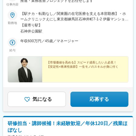
推進・業務改善プロジェクトをお任せします
仕事内容
【駅チカ・転勤なし／関東圏の在宅医療を支える本部勤務】・ホ
ームクリニックえにし東京都練馬区石神井町7-1-2 伊藤マンション
勤務地
1階＜アクセス＞西武池袋線「石神井公園駅」より徒歩3分★転勤
【最寄り駅】
はありません。★駅チカで毎日の通勤がラクラクな好立地です！
石神井公園駅
周辺には飲食店や買い物ができるスポットも多く、仕事帰りの用
事にも便利な環境が整っています。
年収600万円／45歳／マネージャー
給与
【市場価値を高める】スピード成長したい人必見！
【安定性×将来性抜群】一生モノのスキルが身に付く
気になる
応募する
研修担当・講師候補！未経験歓迎／年休120日／残業ほ
ぼなし