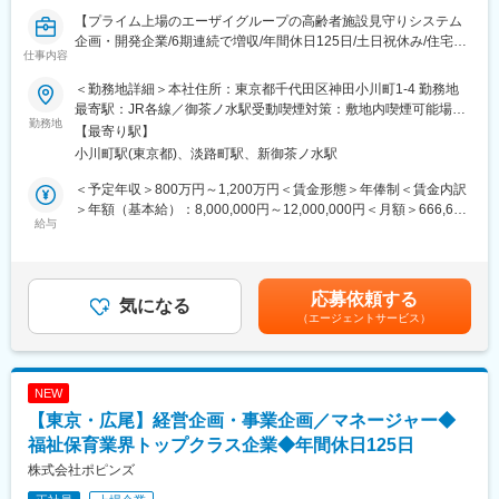
【プライム上場のエーザイグループの高齢者施設見守りシステム
企画・開発企業/6期連続で増収/年間休日125日/土日祝休み/住宅手
仕事内容
当有】
■業務概要：
＜勤務地詳細＞本社住所：東京都千代田区神田小川町1-4 勤務地
当社の管理部門における全体統括のマネジメントとしての活躍を
最寄駅：JR各線／御茶ノ水駅受動喫煙対策：敷地内喫煙可能場所
期待しています。当社は管理部門における変革期を迎えており、
勤務地
あり変更の範囲：会社の定める事業所（リモートワーク含む）
【最寄り駅】
組織ごとの適切な業務采配、および管理部門領域における経営の
小川町駅(東京都)、淡路町駅、新御茶ノ水駅
サポート等業務は多岐にわたります。
■業務詳細：
＜予定年収＞800万円～1,200万円＜賃金形態＞年俸制＜賃金内訳
事業フェーズにより変動はございますが、下記のような業務を想
＞年額（基本給）：8,000,000円～12,000,000円＜月額＞666,666
定しております。
給与
円～1,000,000円（12分割）＜昇給有無＞有＜残業手当＞無＜給
(1)部門マネジメント
与補足＞・昇給あり（年1回）※ご経験・スキルを考慮して決定い
管理本部（経理・総務・法務・人事）全体の統括、メンバーマネ
たします。賃金はあくまでも目安の金額であり、選考を通じて上
ジメントおよび組織育成
下する可能性があります。月給(月額)は固定手当を含めた表記で
応募依頼する
(2)ガバナンス構築
気になる
す。
（エージェントサービス）
全社的なコーポレートガバナンス体制・内部統制の構築、および
継続的な運用改善
(3)財務・経営数値管理
経営数値の管理・分析、予算策定および予実管理、経営層へのレ
NEW
ポーティング主導
【東京・広尾】経営企画・事業企画／マネージャー◆
(4)ステークホルダー連携
親会社や外部ステークホルダーとの連携・折衝・関係性構築
福祉保育業界トップクラス企業◆年間休日125日
業務としては全体統括いただくイメージですが、経営層とは財務
株式会社ポピンズ
領域における折衝も必要となるため経理・財務等の知見をある方