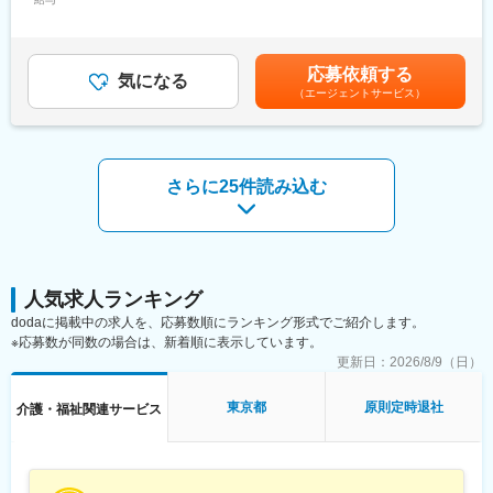
550,000円＜昇給有無＞有＜残業手当＞無＜給与補足＞■昇給：査
・レジデンス全体の運営管理（フロント・コンシェルジュ、ダイ
定による■賞与：年2回（夏季・冬季）※詳細は、経験・年齢・能
ニング、総務経理など）
力・保有資格等に応じて決定します。賃金はあくまでも目安の金
・ご入居者様への接客・サービス提供、日常対応
額であり、選考を通じて上下する可能性があります。月給(月額)は
応募依頼する
・イベント企画や施設内コミュニティ活性化の推進
気になる
固定手当を含めた表記です。
（エージェントサービス）
・スタッフの教育・指導、組織・人材・業務のマネジメント
・委託先や建物管理会社との連携、業務改善の提案・実行
・業務進捗の管理、課題解決の推進
・各種報告書作成や本社との連携業務
※介護や医療サービスは専門のケアスタッフが担当
さらに25件読み込む
■扱うサービス
高級レジデンスの運営を中心に、イベント、ダイニングサービ
ス、フロント業務など、ご入居者様の暮らし全般を支援します。
■組織構成
人気求人ランキング
フロント・ダイニング・施設管理など複数の専門スタッフと連携
dodaに掲載中の求人を、応募数順にランキング形式でご紹介します。
し、チームで運営を担います。
※応募数が同数の場合は、新着順に表示しています。
更新日：
2026/8/9（日）
■業務の魅力
ご入居者様に寄り添ったサービスや組織・チームマネジメントを
東京都
原則定時退社
介護・福祉関連サービス
通じて、幅広い経験を得られます。
■教育体制
OJTや充実したマニュアルが整備されており、業界未経験の方で