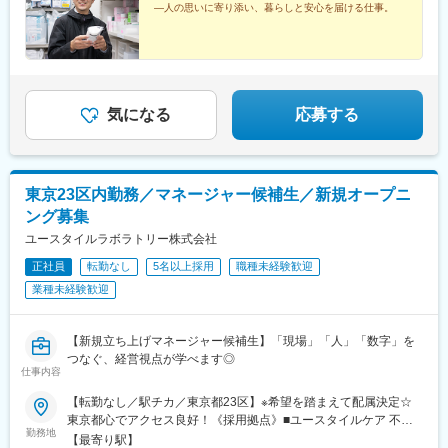
―人の思いに寄り添い、暮らしと安心を届ける仕事。
「三鷹駅」南口より徒歩4分
気になる
応募する
東京23区内勤務／マネージャー候補生／新規オープニ
ング募集
ユースタイルラボラトリー株式会社
正社員
転勤なし
5名以上採用
職種未経験歓迎
業種未経験歓迎
【新規立ち上げマネージャー候補生】「現場」「人」「数字」を
つなぐ、経営視点が学べます◎
仕事内容
【転勤なし／駅チカ／東京都23区】※希望を踏まえて配属決定☆
東京都心でアクセス良好！《採用拠点》■ユースタイルケア 不動
勤務地
前東京都目黒区下目黒3-18-7 スカイコート目黒201号室東急電
【最寄り駅】