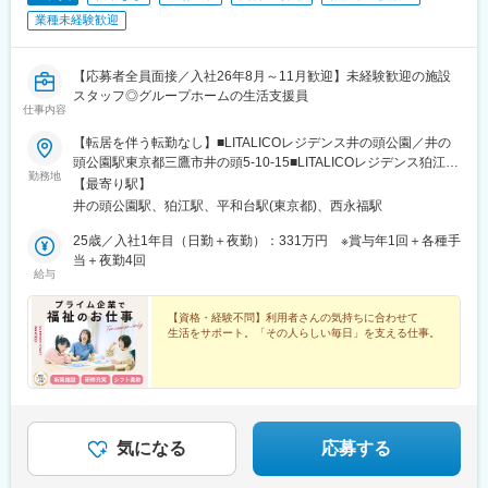
業種未経験歓迎
【応募者全員面接／入社26年8月～11月歓迎】未経験歓迎の施設
スタッフ◎グループホームの生活支援員
仕事内容
【転居を伴う転勤なし】■LITALICOレジデンス井の頭公園／井の
頭公園駅東京都三鷹市井の頭5‐10‐15■LITALICOレジデンス狛江中
勤務地
和泉／狛江駅東京都狛江市中和泉3丁目 ※26年5月
【最寄り駅】
OPEN■LITALICOレジデンス練馬平和台／平和台駅東京都練馬区
井の頭公園駅、狛江駅、平和台駅(東京都)、西永福駅
平和台4丁目 ※26年11月OPEN■LITALICOレジデンス杉並松の木／
西永福駅・永福町駅東京都杉並区松ノ木1丁目 ※26年12月OPEN※
25歳／入社1年目（日勤＋夜勤）：331万円 ※賞与年1回＋各種手
練馬平和台・杉並松の木開設前に入所した方におかれましては研
当＋夜勤4回
給与
修・準備を開設済みの別拠点で行う予定です（施設候補：井の頭
公園、狛江中和泉から徒歩10分程度）。◎ご在住地を踏まえ、選
考時に相談のうえ決定いたします。強制的なご異動はないのでご
【資格・経験不問】利用者さんの気持ちに合わせて
生活をサポート。「その人らしい毎日」を支える仕事。
安心ください。◎また、ご希望に応じて複数拠点で経験を積むこ
とも可能です。 「一つの拠点だけでは物足りない」「さまざまな
利用者さまや職員と関わりながら成長したい」という方は、各拠
点で働く柔軟なキャリアの描き方もできます。受動喫煙対策：敷
地内禁煙
気になる
応募する