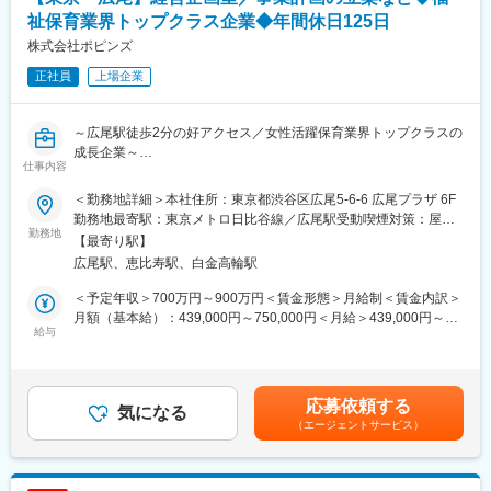
◇重症児・者支援の最前線
祉保育業界トップクラス企業◆年間休日125日
気管切開、人工呼吸器、点滴、経鼻栄養等の高度な医療ケアを、
株式会社ポピンズ
多職種連携で提供します。
正社員
上場企業
◇自立を支える生活環境
日中活動や外出の自由、ペット面会OKなど、入居者の「自分らし
い暮らし」を全力でサポートします。
～広尾駅徒歩2分の好アクセス／女性活躍保育業界トップクラスの
◇充実したリハビリ
成長企業～
PT/OT/STが在籍し、プールでの水中リハビリなど独自のプログラ
仕事内容
ムも展開しています。
■業務内容：
＜勤務地詳細＞本社住所：東京都渋谷区広尾5-6-6 広尾プラザ 6F
創業40年目を迎え、第2変革期を迎えている当社にて、更なる会
■当社について：
勤務地最寄駅：東京メトロ日比谷線／広尾駅受動喫煙対策：屋内
社の成長を担う人財を募集しています。「働く女性を支援する」
勤務地
＜ウィルだから、もっと看護を好きになる＞
全面禁煙変更の範囲：会社の定める事業所（リモートワーク含
【最寄り駅】
ことは当社の企業理念であり、この理念実現に向けた社会的価値
ウィル訪問看護ステーションでは、ご利用者やご家族に最適な看
む）
広尾駅、恵比寿駅、白金高輪駅
を探求し、そして具現化していきます。
護を提供することと同じくらい、スタッフである看護師がワクワ
クしながら安心安全に看護に取り組めるための環境作りを大切に
＜予定年収＞700万円～900万円＜賃金形態＞月給制＜賃金内訳＞
■具体的な業務内容：
してきました。
月額（基本給）：439,000円～750,000円＜月給＞439,000円～
以下の業務より、本人の意欲・力量と会社の課題状況に応じて随
給与
自身の興味関心や、得意なことを大切にしながら「全ての人に家
750,000円＜昇給有無＞有＜残業手当＞無＜給与補足＞■給与改定
時アサインいたします。
に帰る選択肢を」提供するためにウィルで一緒に働きませんか。
あり■賞与あり（※業績、評価により変動あり：昨年度標準評価で
は3.2カ月）※試用期間中は査定期間に含まれません。※管理監督者
・事業計画の立案／立案支援と進捗管理（財務・KPI数値の管理設
変更の範囲：会社の定める業務
のため、残業手当の支給はありません。賃金はあくまでも目安の
応募依頼する
計と管理を含む）
気になる
金額であり、選考を通じて上下する可能性があります。月給(月額)
（エージェントサービス）
・新規事業開発／サービス開発およびその立ち上げ・運営
は固定手当を含めた表記です。
・プロジェクト／タスクの推進（人的資本管理、システム活用、
リスク管理、全社的イベント等）
・ハンズオンでのオペレーション支援及び改善活動