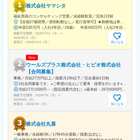
も安心して業務を始められます。
株式会社ヤマシタ
■就業環境
福祉用具のコンサルティング営業／未経験歓迎／完休2日制
8:00～20:00の間で実働7.5時間のシフト制、年間休日約120日、
【全国27都府県／原則転勤なし／直行直帰可】★勤務地は希望を考慮★拠点により車通勤OK※充足状況により、ご希望の勤務地での募集が終了している場合があります。※転居を伴う転勤の有無は、半年ごとに希望を伺い、選択いただけます。■東北■・宮城県（仙台市）■関東■・東京都（東京23区など）・神奈川県（横浜市など）・埼玉県（さいたま市など）・千葉県（千葉市など）・茨城県（水戸市）・栃木県（宇都宮市／足利市）・群馬県（前橋市）■東海■・愛知県（名古屋市／豊田市／豊橋市／小牧市）・静岡県（静岡市／浜松市／沼津市／焼津市／富士市）・岐阜県（岐阜市）・三重県（四日市市）■信越・北陸■・長野県（長野市）・山梨県（甲府市）・石川県（金沢市）・富山県（富山市）・福井県（福井市）■関西■・大阪府・兵庫県（神戸市／尼崎市／姫路市）・京都府（京都市）・奈良県（奈良市／天理市）・滋賀県（大津市／彦根市）・和歌山県（和歌山市／田辺市）■中国■・広島県（広島市）・岡山県（岡山市）■四国■・香川県（高松市）■九州■・福岡県（福岡市）
福利厚生も充実しています。
年収535万円（入社3年目／29歳） 年収450万円（入社2年目／26歳）
掲載予定期間：
■想定されるキャリアパス
2026/7/13（月）
〜
2026/9/13（日）
支配人から総支配人、本社管理部門など多様なキャリアアップが
気になる
更新日：
2026/7/13（月）
可能です。
■企業の特徴/魅力
New
当社は高品質なレジデンス運営で業界を牽引し、安定した経営基
ウールズプラス株式会社・ヒビオ株式会社
盤と働きやすい環境を提供しています。
【合同募集】
事務／月給27万円以上／残業月20h以下／完全週休2日制
変更の範囲：会社の定める業務
2社合同募集です。※ご希望の法人にて選考・採用を行います※配属先については、入社された法人内でご希望を考慮の上決定します大阪府大阪市北区西天満2-10-2 幸田ビル5階※ウールズプラス株式会社、ヒビオ株式会社ともに上記住所での勤務となります※オフィス内禁煙＜各社共通＞
月給27万1000円～（固定残業代含む）※基本給：26万6000円～※固定残業代は、時間外労働の有無に関わらず月2.45時間分を、一律5000円支給※上記を超える時間外労働分は追加で支給＜各社共通＞
掲載予定期間：
2026/7/6（月）
〜
2026/9/6（日）
気になる
更新日：
2026/7/6（月）
株式会社丸喜
一般事務／未経験OK／17時45分退勤／残業ほぼなし