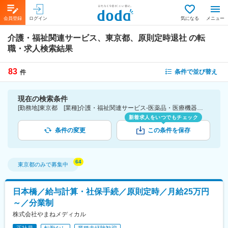
会員登録
ログイン
気になる
メニュー
介護・福祉関連サービス、東京都、原則定時退社
の転
職・求人検索結果
83
条件で並び替え
件
現在の検索条件
[勤務地]東京都 [業種]介護・福祉関連サービス-医薬品・医療機器・ライフサイエンス・医療系サービス [詳細条件](休日・働き方)原則定時退社
新着求人をいつでもチェック
条件の変更
この条件を保存
東京都
のみで募集中
日本橋／給与計算・社保手続／原則定時／月給25万円
～／分業制
株式会社やまねメディカル