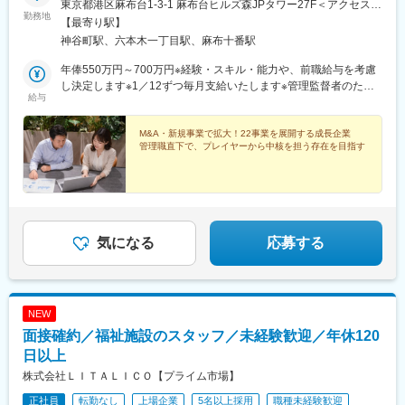
東京都港区麻布台1-3-1 麻布台ヒルズ森JPタワー27F＜アクセス
勤務地
＞・東京メトロ日比谷線「神谷町駅」徒歩6分（地下通路直結）・
【最寄り駅】
東京メトロ南北線「六本木一丁目駅」徒歩7分（地下通路直結）
神谷町駅、六本木一丁目駅、麻布十番駅
…………………………さらに快適な環境
に！…………………………オフィス移転に伴い、デスク周りの環
年俸550万円～700万円※経験・スキル・能力や、前職給与を考慮
境整備はもちろん、カフェスペースなどもアップデートしまし
し決定します※1／12ずつ毎月支給いたします※管理監督者のた
給与
た。より快適＆オシャレな空間で働けるため、モチベーションも
め、残業代支給対象外となります
高まります◎※受動喫煙対策あり（敷地内禁煙）
M&A・新規事業で拡大！22事業を展開する成長企業
管理職直下で、プレイヤーから中核を担う存在を目指す
気になる
応募する
NEW
面接確約／福祉施設のスタッフ／未経験歓迎／年休120
日以上
株式会社ＬＩＴＡＬＩＣＯ【プライム市場】
正社員
転勤なし
上場企業
5名以上採用
職種未経験歓迎