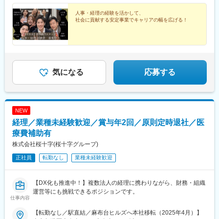
（6万2000円～）が含まれます。＝＝＝宅地建物取引士の資格を
お持ちで、専任登録が可能な方は給与面で優遇します。【契約社
人事・経理の経験を活かして、
社会に貢献する安定事業でキャリアの幅を広げる！
員：入社後6カ月間】月給33万円～※上記には固定残業代、月40時
間分（7万8000円～）が含まれます。【正社員：入社後6カ月以
降】月給35万円～※上記には固定残業代、月40時間分（8万2000
円～）が含まれます。共通：※経験・能力を考慮し、当社規定によ
り優遇します。※固定残業代は時間外労働の有無に関わらず支給
し、超過分の残業代は全額支給致します。
気になる
応募する
NEW
経理／業種未経験歓迎／賞与年2回／原則定時退社／医
療費補助有
株式会社桜十字(桜十字グループ)
正社員
転勤なし
業種未経験歓迎
【DX化も推進中！】複数法人の経理に携わりながら、財務・組織
運営等にも挑戦できるポジションです。
仕事内容
【転勤なし／駅直結／麻布台ヒルズへ本社移転（2025年4月）】