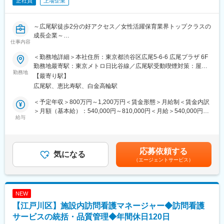
正社員
上場企業
を求めています。
■組織構成：
当社では管理部門を再編成しており経理領域は管理職1名、メンバ
～広尾駅徒歩2分の好アクセス／女性活躍保育業界トップクラスの
ー3名、人事総務領域は管理職1名メンバー３名にて対応しており
成長企業～
ます。
仕事内容
■就業環境：
■業務内容：
管理部門組織としては残業時間は10～20時間前後です。年間休日
＜勤務地詳細＞本社住所：東京都渋谷区広尾5-6-6 広尾プラザ 6F
創業40年目を迎え、第2変革期を迎えている当社にて、更なる会
125日、土日祝休みとON・OFFメリハリをつけて就業していま
勤務地最寄駅：東京メトロ日比谷線／広尾駅受動喫煙対策：屋内
社の成長を担う人財を募集しています。「働く女性を支援する」
勤務地
す。
全面禁煙変更の範囲：会社の定める事業所（リモートワーク含
【最寄り駅】
ことは当社の企業理念であり、この理念実現に向けた社会的価値
■当社の魅力：
む）
広尾駅、恵比寿駅、白金高輪駅
を探求し、そして具現化していきます。
当社はセンサーを活用したSaaS型高齢者施設見守りシステム『ラ
イフリズムナビ+Dr.』の企画・運営を行う企業です。室内に設置
＜予定年収＞800万円～1,200万円＜賃金形態＞月給制＜賃金内訳
■具体的な業務内容：
したセンサーで、室内の状況をリアルタイムに把握・アラート通
＞月額（基本給）：540,000円～810,000円＜月給＞540,000円～
以下の業務より、本人の意欲・力量と会社の課題状況に応じて随
給与
知することで介護施設の”夜間定時巡視の減少”や”転倒の早期発
810,000円＜昇給有無＞有＜残業手当＞無＜給与補足＞■給与改定
時アサインいたします。
見”などに寄与しており、人材不足といわれる介護業界にもITの力
あり■賞与あり（※業績、評価により変動あり：昨年度標準評価で
で貢献しています。2025年よりエーザイ株式会社傘下に入り、い
は3.2カ月）※試用期間中は査定期間に含まれません。※管理監督者
・事業計画の立案／立案支援と進捗管理（財務・KPI数値の管理設
ままでの介護施設だけでなく病院など幅広い範囲でサービスを提
のため、残業手当の支給はありません。賃金はあくまでも目安の
応募依頼する
計と管理を含む）
気になる
供できるようになり今後も伸長していくことが想定されていま
金額であり、選考を通じて上下する可能性があります。月給(月額)
（エージェントサービス）
・新規事業開発／サービス開発およびその立ち上げ・運営
す。
は固定手当を含めた表記です。
・プロジェクト／タスクの推進（人的資本管理、システム活用、
リスク管理、全社的イベント等）
変更の範囲：会社の定める業務
・ハンズオンでのオペレーション支援及び改善活動
NEW
・顧客関連トラブルや業務上の問題発生時の対応と再発防止
【江戸川区】施設内訪問看護マネージャー◆訪問看護
・取締役会や経営会議等の重要経営会議体の運営、その他、経営
企画関連の業務・事業責任者の支援全般
サービスの統括・品質管理◆年間休日120日