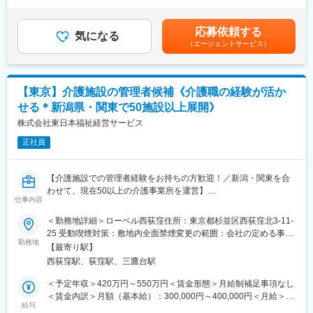
無＞有＜残業手当＞無＜給与補足＞■その他固定手当：管理職手当
20代～40代のメンバーが在籍しており、風通しの良い組織です。
・オフィスレイアウトの調整、移転計画の実施
■給与改定有、賞与有（※業績、評価により変動有：昨年度標準評
入社後は経理部門全体のマネジメントを担い、将来的な組織強化
・オフィス・社宅の賃貸契約 等
価では2.8カ月）※試用期間中は査定期間に含まれません賃金はあ
や人材育成も推進していただきます
応募依頼する
気になる
くまでも目安の金額であり、選考を通じて上下する可能性があり
（エージェントサービス）
〇福利厚生・防災管理
ます。月給(月額)は固定手当を含めた表記です。
■働き方
・健康診断の運用・管理
2026年8月よりフレックスタイム制を導入予定。さらに、リモー
・防災・安全対策（BCP）の企画・運用 等
トワーク制度も整備を進めており、週1回程度の在宅勤務が可能で
す。経理部門として決算期には業務が集中する場面もあります
【東京】介護施設の管理者候補《介護職の経験が活か
〇社内外イベントの企画・運営
が、通常時の残業時間は月平均30時間程度。業務効率化や会計シ
せる＊新潟県・関東で50施設以上展開》
・社内全体会議の企画・運営
ステムの刷新にも取り組んでおり、より働きやすい環境づくりを
・株主総会対応 ※株式事務含む
株式会社東日本福祉経営サービス
推進しています
正社員
〇その他庶務業務
変更の範囲：会社の定める業務にて変更あり
・郵便・宅配便の管理
・社用車・社内施設の管理・運用
【介護施設での管理者経験をお持ちの方歓迎！／新潟・関東を合
・社外からの問い合わせ対応
わせて、現在50以上の介護事業所を運営】
仕事内容
東京都内にて、事業所の管理業務に従事していただきます。入社
■身につくスキル：
後は管理者候補として東京エリアの既存施設管理者に付き、管理
＜勤務地詳細＞ローベル西荻窪住所：東京都杉並区西荻窪北3-11-
・業務の仕組み化・最適化などを通して、ゼロベースから新しい
者業務のレクチャーを受けていただきます。
25 受動喫煙対策：敷地内全面禁煙変更の範囲：会社の定める事業
総務課組織を作っていく経験を積むことができます。
勤務地
所
・子供の成長に影響を与えられ、働く家庭の支援をしている社会
【最寄り駅】
■業務内容：
貢献度が高い事業に携わることができます。
西荻窪駅、荻窪駅、三鷹台駅
・職員管理
・ベビーシッター券を利用して子育てサポートを受けながら働く
・収益管理
＜予定年収＞420万円～550万円＜賃金形態＞月給制補足事項なし
ことが可能です。
・介護業務全般
＜賃金内訳＞月額（基本給）：300,000円～400,000円＜月給＞
・時差出勤や在宅勤務（週1日）が可能です。
・入居相談、案内
給与
300,000円～400,000円＜昇給有無＞有＜残業手当＞無＜給与補足