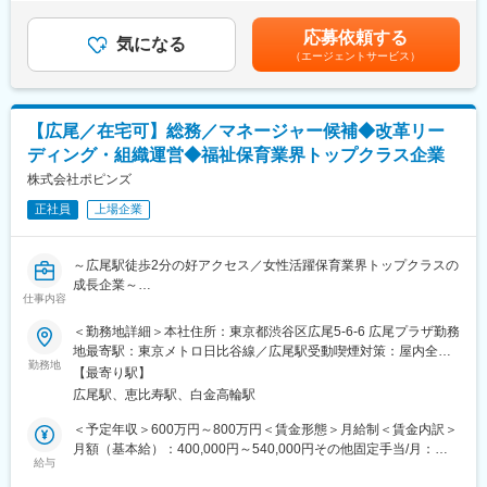
る部長候補を募集します。
＞※残業代の支給なし■昇給：年1回（7月）■賞与：年2回（6月、
果としてダイレクトに反映されるポジションです
決算・開示業務を統括するだけでなく、業務改革や組織づくりを
12月）賃金はあくまでも目安の金額であり、選考を通じて上下す
◇大きな裁量を持って活躍できる
応募依頼する
推進しながら、経営層と連携して財務・会計面から事業成長を支
気になる
る可能性があります。月給(月額)は固定手当を含めた表記です。
課長として担当エリア全体を見渡しながら、各施設の課題解決や
（エージェントサービス）
えていただくことを期待しています。
サービス品質向上をリードしていただきます
◇安定した経営基盤
■業務内容
東証スタンダード上場企業として全国規模で事業展開を行ってお
経理部長候補として、決算・開示業務の統括から組織マネジメン
り、業界内でも高い知名度と安定した事業基盤があります
【広尾／在宅可】総務／マネージャー候補◆改革リー
ト、経営支援まで幅広くお任せします。
ディング・組織運営◆福祉保育業界トップクラス企業
■求める人物像
■業務詳細
株式会社ポピンズ
・受け身ではなく自ら考えて行動できる方
・月次・四半期・年次決算業務の統括
・現場改善や組織づくりにやりがいを感じる方
正社員
上場企業
・有価証券報告書、決算短信等の開示資料作成・レビュー
・スタッフ育成やマネジメント経験を活かしたい方
・監査法人、税理士等の外部関係者対応
・変化を前向きに楽しみながらチャレンジできる方
・予算策定、予実管理および経営分析
・より大きな裁量を持ちキャリアアップしたい方
～広尾駅徒歩2分の好アクセス／女性活躍保育業界トップクラスの
・M&A、新規事業、資本政策に関する検討支援
成長企業～
・J-SOXを含む内部統制の整備・運用
仕事内容
変更の範囲：会社の定める業務
・経理部門のマネジメント、人材育成
■業務内容：
＜勤務地詳細＞本社住所：東京都渋谷区広尾5-6-6 広尾プラザ勤務
・会計システム刷新、決算早期化、業務改善プロジェクトの推進
本社、支社及び全社の総務業務全般の改革リーディングと組織運
地最寄駅：東京メトロ日比谷線／広尾駅受動喫煙対策：屋内全面
経営陣との距離が近く、経営判断に関わるテーマにも携わること
営になります。
勤務地
禁煙変更の範囲：会社の定める事業所（リモートワーク含む）
ができます。上場企業の経理責任者として、裁量を持ちながら組
【最寄り駅】
従業員が快適に職務を遂行できる職場環境の提供を目指し、適切
織づくりや業務改革を推進できる環境です
広尾駅、恵比寿駅、白金高輪駅
な管理と効率的な仕事の運営を担って頂きます。
＜予定年収＞600万円～800万円＜賃金形態＞月給制＜賃金内訳＞
■組織体制
■具体的な業務：
月額（基本給）：400,000円～540,000円その他固定手当/月：
経理財務グループは8名体制です。（部長 ／グループ長1名 ／サブ
〇オフィス環境管理
給与
100,000円～150,000円＜月給＞500,000円～690,000円＜昇給有
グループ長2名 ／メンバー5名）
・事務用品、備品、設備の管理・発注・在庫管理