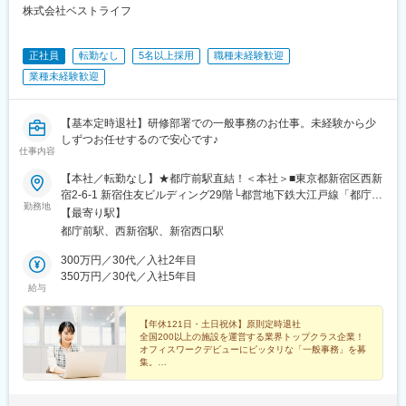
株式会社ベストライフ
正社員
転勤なし
5名以上採用
職種未経験歓迎
業種未経験歓迎
【基本定時退社】研修部署での一般事務のお仕事。未経験から少
しずつお任せするので安心です♪
仕事内容
【本社／転勤なし】★都庁前駅直結！＜本社＞■東京都新宿区西新
宿2-6-1 新宿住友ビルディング29階└都営地下鉄大江戸線「都庁前
勤務地
駅」より徒歩3分（駅直結）└JR・各線「新宿駅」西口より徒歩8
【最寄り駅】
分＼オフィスはアクセス＆環境◎／都庁前駅から地下通路で直結
都庁前駅、西新宿駅、新宿西口駅
しているため、雨の日でも濡れずに通勤ラッシュを回避できます♪
新宿駅からも徒歩圏内の高層オフィスで、窓からは東京の街並み
300万円／30代／入社2年目
が一望できる開放的な空間です。ビル内にはオシャレなカフェや
350万円／30代／入社5年目
給与
レストラン、コンビニなども充実しており、ランチタイムや仕事
あがりの買い物・食事には困りません！※受動喫煙対策あり：屋内
全面禁煙
【年休121日・土日祝休】原則定時退社
全国200以上の施設を運営する業界トップクラス企業！
オフィスワークデビューにピッタリな「一般事務」を募
集。
◆未経験歓迎！人柄重視の採用
◆残業月5h程度、基本定時退社