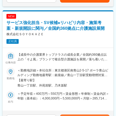
● 各施設管理者・スタッフのマネジメント、採用・育成・評価
・スタッフがやりがいと誇り、働きやすさを持てる職場づくりを
NEW
推進する。
サービス強化担当・SV候補※リハビリ内容・施策考
・施設長及び看護・介護・リハビリなど機能リーダーをはじめと
したリーダー・次世代リーダー層の育成・支援を通じて現場の自
案・新規開設に関与／全国約360拠点に介護施設展開
主性とチーム力を高める
株式会社ＳＯＹＯＫＡＺＥ
・人事部との連携により、施設長及びリーダーとともに「在り
正社員
方」に沿った人材を獲得し人材の成長とケアの質の向上を結びつ
ける仕組みを整備する
【成長中の介護業界トップクラスの成長企業／全国約360拠点以
●ご利用者様・ご家族への対応、満足度向上施策の立案・実行
上の「そよ風」ブランドで複合型介護施設を展開／落ち着いた働
・ご家族との相談対応やクレーム処理にとどまらず、入居者・ご
仕事内容
きやすい環境】
家族からのフィードバックを積極的に取り入れ、サービス改善へ
つなげる
＜勤務地詳細＞本社住所：東京都港区南青山2-5-17 ポーラ青山ビ
当社が展開する介護保険と保険外の同時一体型デイサービス、
・積極的なレクリエーションやアクティビティなどを通じて満足
ルディング勤務地最寄駅：銀座線／青山一丁目駅受動喫煙対策：
wellbista cure studioのサービス強化担当又は、スーパーバイザー
勤務地
度を高める
屋内全面禁煙変更の範囲：会社の定める事業所（リモートワーク
【最寄り駅】
候補として募集しております。
含む）
青山一丁目駅、外苑前駅、乃木坂駅
●ステークホルダー対応
都内の事業所に訪問して頂き、スタッフへの助言や多職種との
? ご家族や地域医療機関、行政との信頼関係を構築する
＜予定年収＞400万円～550万円＜賃金形態＞年俸制＜賃金内訳＞
連携、リハビリサービスの立案など今後の高齢化社会を支える仕
? 利用者・ご家族・地域から「安心して任せられる存在」と評価
年額（基本給）：4,000,000円～5,500,000円＜月額＞285,714円
組みに関して携わって頂きます。その後業績の管理や向上の施策
給与
される組織文化を醸成する
～392,857円（14分割）＜昇給有無＞有＜残業手当＞無＜給与補
を企画、立案、運用していくマネジメント業務を行って頂きま
足＞※経験、能力を考慮し決定します。■賞与：年2回（6月、12
す。また、新規出店、多店舗化を進めているため、開設準備、新
●品質・接遇・コンプライアンス
月）賃金はあくまでも目安の金額であり、選考を通じて上下する
規出店後運営なども事業計画を踏まえ従事して頂きます。リハビ