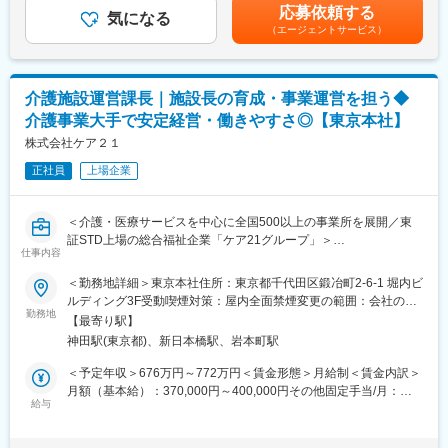
? 法令・規制遵守を徹底しつつ、安心・安全なケア環境を提供す
可能性があります。月給(月額)は固定手当を含めた表記です。
応募依頼する
リ専門職として時には現場で勤務しつつ職員へのOJTを図ること
気になる
る
（エージェントサービス）
や保険外のリハビリサービスに携わって頂くこともあります。こ
? 標準化やばらつきの防止、ベストプラクティスの展開などを通
れからの社会に必要となる新しいシニアサービス、リハビリサー
じて、効率的でかつリスクや事故を未然に防ぐ仕組みを整備し、
ビスを一緒につくってくれる仲間を募集します。
スタッフが安心して働ける環境を支える
? 地域の皆様に信頼され、そしてご利用者様、ご家族の方々が
介護施設運営課長｜施設長の育成・事業運営を担う◆
※最初はwellbista cure studioでの機能訓練指導員または、施設管
「らしく」お過ごしいただける空間をつくる上で気持ちのよい、
介護事業大手で安定経営・働きやすさ◎【東京本社】
理者としてリハビリサービス提供と施設の業績向上に努めて頂き
そして適切な接遇体制を整える
ます。業績や人事を踏まえ、マネージャー、スーパーバイザーを
株式会社ケア２１
になって頂くキャリアラダーとなっています。
変更の範囲：会社の定める業務
正社員
上場企業
■組織構成：
・wellbista事業部
＜介護・医療サービスを中心に全国500以上の事業所を展開／東
・同業務を行う既存メンバー：7名（男性30代、40代、女性30
証STD上場の総合福祉企業「ケア21グループ」＞
代）
仕事内容
今回募集するのは、首都圏エリアの介護付き有料老人ホームを統
括する課長職です。
＜勤務地詳細＞東京本社住所：東京都千代田区鍛冶町2-6-1 堀内ビ
■当社の魅力・特徴：
施設運営だけではなく、施設長の育成や事業計画の推進など、事
ルディング3F受動喫煙対策：屋内全面禁煙変更の範囲：会社の定
・介護施設「そよ風」を全国に展開しており、ショートステイの
業全体の成長を担う重要なポジションとしてご活躍いただきま
勤務地
める事業所
床数は業界第トップクラスです。介護業界は、社会の高齢化によ
【最寄り駅】
す。
り今後大きく成長することが予想されており、当社も今後のさら
神田駅(東京都)、新日本橋駅、岩本町駅
なる成長・事業拡大が期待されています。
■業務概要
＜予定年収＞676万円～772万円＜賃金形態＞月給制＜賃金内訳＞
・シニアビジネスに関する新規事業にも力を入れ、介護からの収
首都圏エリアに展開する介護付き有料老人ホーム（プレザンメゾ
月額（基本給）：370,000円～400,000円その他固定手当/月：
益以外の新しい基盤作りをしています。
ン）の統括課長として、複数施設の運営支援およびマネジメント
給与
160,000円～210,000円＜月給＞530,000円～610,000円＜昇給有
業務を担当いただきます。
無＞有＜残業手当＞無＜給与補足＞・基本給 370,000円～
■事業内容：
本社と現場をつなぐ存在として、施設運営の最適化・サービス品
400,000円・地域手当 20,000円・役付手当 140,000円～
(1)介護事業：デイサービス、ショートステイ、グループホーム、