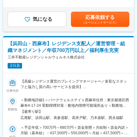
・入居者状況把握と管理
＞※上記年収には賞与を含みます。※給与詳細は、経験・資格・前
■キャリアパス：
・事務処理
職給与を考慮し決定します。■昇給：年1回（4月）■賞与：年2回
・総務としてのキャリアアップはもちろん、ご自身の適性や志向
・営業
（7月、12月）賃金はあくまでも目安の金額であり、選考を通じ
性に応じて、バックオフィス他部門へのキャリア展開も可能な環
応募依頼する
※入社後一定期間は業務の指導や支援等サポート致します
気になる
て上下する可能性があります。月給(月額)は固定手当を含めた表記
境です。
（エージェントサービス）
です。
・各種プロジェクトの進行などを通じて、人事や経営企画など、
■介護業界について：
他部署との接点を密に持つことができます。
昨今人口減少が進んでいる中、介護業界は数少ない成長産業とな
っております。日本の65歳以上の人口は2042年まで増加見込み
■働く環境：
【浜田山・西麻布】レジデンス支配人／運営管理・組
で、それに合わせて介護需要も拡大されることが期待されていま
本社は広尾駅徒歩2分の緑が多い綺麗なオフィスです。
織マネジメント／年収700万円以上／福利厚生充実
す。また、介護業界は、介護保険制度という国の制度の中で運営
エスプレッソマシーン・ウォーターサーバーを設置しているカフ
されており、また、高齢者の生活上必要不可欠な職業でもあるた
三井不動産レジデンシャルウェルネス株式会社
ェテリアや、部門を超えて社員同士が交流するためのフリースペ
め、景気の波に左右されにくい安定産業であることも特徴です。
ースthink roomや、パーテーションで囲われたオンラインブース
正社員
を完備しています。
■同社について：
広尾本社の従業員は約230名。会社を超えてコミュニケーション
東日本福祉経営サービスグループは、介護事業所の開設・運営を
をとりながら仕事を進めています。
【高級レジデンス運営のプレイングマネージャー／多彩なスタッ
通じて、介護の悩みを抱えていらっしゃるお客様のサポートをさ
フと協力し質の高いサービスを提供】
せて頂いています。2002年に会社を設立し、東京・埼玉・千葉・
仕事内容
変更の範囲：会社の定める業務
新潟にて、計54事業所を運営。
■業務概要
＜勤務地詳細1＞パークウェルステイト西麻布住所：東京都港区西
主に介護付有料老人ホームを中心に事業展開を図っています。
当社が運営する高級レジデンスにて、総支配人のもとプレイング
麻布4-17-24 受動喫煙対策：敷地内喫煙可能場所あり＜勤務地詳
マネージャーとして施設全体の運営・営業・人材マネジメントを
勤務地
細2＞パークウェルステイト浜田山住所：東京都杉並区高井戸東4-
変更の範囲：会社の定める業務
【最寄り駅】
担当いただきます。フロント・コンシェルジュ、イベント企画、
27-17 勤務地最寄駅：京王井の頭線／浜田山駅受動喫煙対策：屋
広尾駅、浜田山駅、表参道駅、高井戸駅、乃木坂駅、西永福駅
ダイニング、建物管理、総務経理まで、幅広い領域を統括し、ご
内全面禁煙変更の範囲：会社の定める事業所
入居者様の快適な生活をサポートする重要な役割です。
＜予定年収＞700万円～880万円＜賃金形態＞月給制＜賃金内訳＞
月額（基本給）：437,500円～550,000円＜月給＞437,500円～
■業務詳細
給与