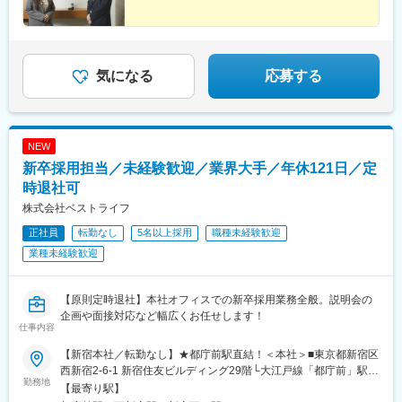
気になる
応募する
NEW
新卒採用担当／未経験歓迎／業界大手／年休121日／定
時退社可
株式会社ベストライフ
正社員
転勤なし
5名以上採用
職種未経験歓迎
業種未経験歓迎
【原則定時退社】本社オフィスでの新卒採用業務全般。説明会の
企画や面接対応など幅広くお任せします！
仕事内容
【新宿本社／転勤なし】★都庁前駅直結！＜本社＞■東京都新宿区
西新宿2-6-1 新宿住友ビルディング29階└大江戸線「都庁前」駅直
勤務地
結（徒歩3分）└各線「新宿」駅西口徒歩8分└丸ノ内線「西新宿」
【最寄り駅】