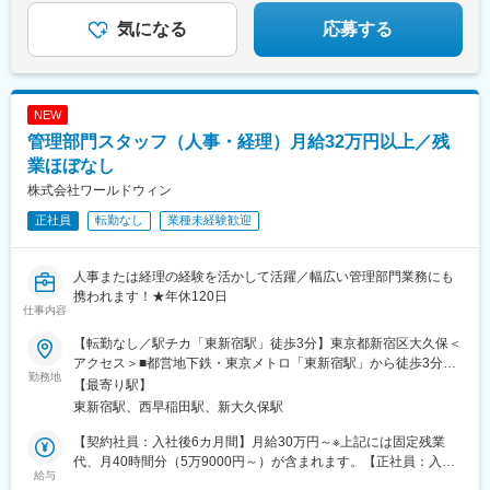
◆都庁前駅直結、新宿駅も徒歩圏内
気になる
応募する
NEW
管理部門スタッフ（人事・経理）月給32万円以上／残
業ほぼなし
株式会社ワールドウィン
正社員
転勤なし
業種未経験歓迎
人事または経理の経験を活かして活躍／幅広い管理部門業務にも
携われます！★年休120日
仕事内容
【転勤なし／駅チカ「東新宿駅」徒歩3分】東京都新宿区大久保＜
アクセス＞■都営地下鉄・東京メトロ「東新宿駅」から徒歩3分■
勤務地
東京メトロ「西早稲田駅」から徒歩6分▼勤務地詳細東京都新宿区
【最寄り駅】
大久保2-5-22（本社）※受動喫煙対策：屋内禁煙（屋外喫煙可能場
東新宿駅、西早稲田駅、新大久保駅
所あり）
【契約社員：入社後6カ月間】月給30万円～※上記には固定残業
代、月40時間分（5万9000円～）が含まれます。【正社員：入社
給与
後6カ月以降】月給32万円～※上記には固定残業代、月40時間分