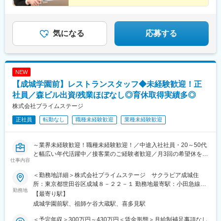
気になる
応募する
NEW
【成城学園前】レストランスタッフ◆未経験歓迎！正
社員／森ビル出資/残業ほぼなし◎育休取得実績多◎
株式会社プライムステージ
正社員
転勤なし
職種未経験歓迎
業種未経験歓迎
～業界未経験歓迎！職種未経験歓迎！／中途入社社員・20～50代
と幅広い年代活躍中／接客業のご経験者歓迎／月3回の希望休を取
仕事内容
得できる／高齢者に寄り添う丁寧な接客を身に付けられる／年休
120日～
＜勤務地詳細＞株式会社プライムステージ サクラビア成城住
所：東京都世田谷区成城８－２２－１ 勤務地最寄駅：小田急線線
セコムグループと森ビル株式会社の共同出資により1988年に設立
勤務地
／成城学園前駅受動喫煙対策：屋内全面禁煙変更の範囲：会社の
【最寄り駅】
された介護付有料老人ホーム「サクラビア成城」にて、レストラ
定める事業所
成城学園前駅、祖師ケ谷大蔵駅、喜多見駅
ンスタッフとして活躍いただける方を募集します。
＜予定年収＞300万円～430万円＜賃金形態＞月給制補足事項なし