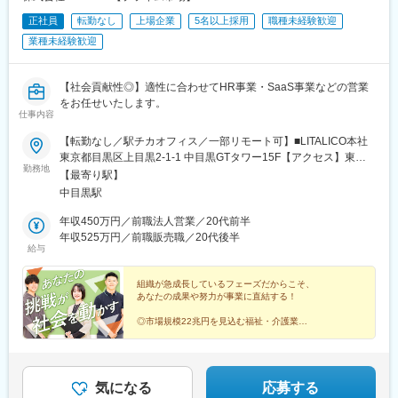
正社員
転勤なし
上場企業
5名以上採用
職種未経験歓迎
業種未経験歓迎
【社会貢献性◎】適性に合わせてHR事業・SaaS事業などの営業
をお任せいたします。
仕事内容
【転勤なし／駅チカオフィス／一部リモート可】■LITALICO本社
東京都目黒区上目黒2-1-1 中目黒GTタワー15F【アクセス】東急
勤務地
東横線・東京メトロ日比谷線「中目黒駅」より徒歩1分※受動喫煙
【最寄り駅】
対策：屋内全面禁煙＼ 在宅勤務の併用も可★
中目黒駅
／………………………………在宅勤務の併用が可能です（フルリ
モートは不可）。研修期間中は本社へ出社いただきますが、独り
年収450万円／前職法人営業／20代前半
立ち後は週1日程度の出社を目安に、個人に合わせた柔軟な働き方
年収525万円／前職販売職／20代後半
給与
もできます。※リモートワークは自宅または実家などでの勤務を想
定しており、カフェ等の公共スペースは対象外です。
組織が急成長しているフェーズだからこそ、
あなたの成果や努力が事業に直結する！
◎市場規模22兆円を見込む福祉・介護業界
◎早期キャリアアップ可能
◎月給29万円～／裁量あり／土日祝休み
――迷うより、動こう。
あなたの一歩が、進化になる。
気になる
応募する