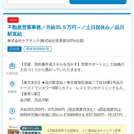
NEW
不動産営業事務／月給35.５万円～／土日祝休み／品川
駅直結
株式会社ケアサンク(株式会社笑美面100%出資)
正社員
職種未経験歓迎
【宅建、契約書作成スキルを活かす】営業サポートとして組織の
土台づくりから携わっていただきます。
仕事内容
【東京支社】★品川駅直結！東京都港区港南二丁目16番1号品川
イーストワンタワー6階☆カフェ・レストランやクリニックも入居
勤務地
する商業ビル内のオフィスです☆品川駅直結で通勤も快適！
【最寄り駅】
品川駅、北品川駅
月給355,000円～375,000円（固定残業代含む）※固定残業代は、
時間外労働の有無に関わらず30時間分を月67,500円～79,167円支
給与
給。上記を超える時間外労働分は追加で支給。
【不動産業界での経験を、より価値あるキャリアへ昇華