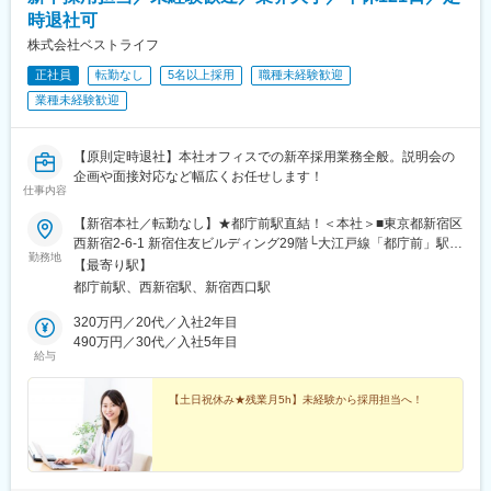
時退社可
株式会社ベストライフ
正社員
転勤なし
5名以上採用
職種未経験歓迎
業種未経験歓迎
【原則定時退社】本社オフィスでの新卒採用業務全般。説明会の
企画や面接対応など幅広くお任せします！
仕事内容
【新宿本社／転勤なし】★都庁前駅直結！＜本社＞■東京都新宿区
西新宿2-6-1 新宿住友ビルディング29階└大江戸線「都庁前」駅直
勤務地
結（徒歩3分）└各線「新宿」駅西口徒歩8分└丸ノ内線「西新宿」
【最寄り駅】
駅徒歩5分＼駅直結で通勤ラッシュもラクラク♪／地下通路で駅と
都庁前駅、西新宿駅、新宿西口駅
直結しているため、雨や風の強い日でも濡れずに、快適に通勤で
きます！新宿駅からも十分徒歩圏内の高層オフィスで、29階の窓
320万円／20代／入社2年目
からは東京の街並みが一望できる開放的な空間です。ビル内には
490万円／30代／入社5年目
給与
オシャレなカフェやレストラン、お弁当屋さん、コンビニなども
充実しており、毎日のランチタイムや仕事終わりの食事も楽しめ
ますよ♪※受動喫煙対策あり：屋内全面禁煙
【土日祝休み★残業月5h】未経験から採用担当へ！