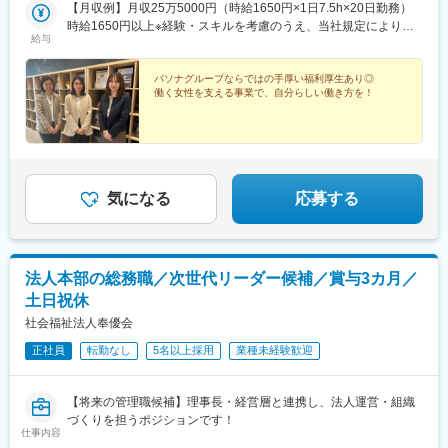
ーバーあり！ビル内にはカフェテリアがあり、お得にランチも食
【月収例】月収25万5000円（時給1650円×1日7.5h×20日勤務）
べられます♪＜勤務地詳細＞本社／東京都港区南青山3-1-30
時給1650円以上※経験・スキルを考慮のうえ、当社規定により優
給与
PASONA SQUARE12階※受動喫煙対策：あり
遇します
パソナグループならではの手厚い福利厚生あり◎
働く女性を支える事業で、自分らしい働き方を！
気になる
応募する
法人本部の総務職／次世代リーダー候補／賞与3カ月／
土日祝休
社会福祉法人奉優会
正社員
転勤なし
5名以上採用
業種未経験歓迎
【将来の管理職候補】理事長・経営層と連携し、法人運営・組織
づくりを担うポジションです！
仕事内容