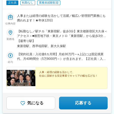
正社員
転勤なし
業種未経験歓迎
人事または経理の経験を活かして活躍／幅広い管理部門業務にも
携われます！★年休120日
仕事内容
【転勤なし／駅チカ「東新宿駅」徒歩3分】東京都新宿区大久保＜
アクセス＞■都営地下鉄・東京メトロ「東新宿駅」から徒歩3分■
勤務地
東京メトロ「西早稲田駅」から徒歩6分▼勤務地詳細東京都新宿区
【最寄り駅】
大久保2-5-22（本社）※受動喫煙対策：屋内禁煙（屋外喫煙可能場
東新宿駅、西早稲田駅、新大久保駅
所あり）
【契約社員：入社後6カ月間】月給30万円～※上記には固定残業
代、月40時間分（5万9000円～）が含まれます。【正社員：入社
給与
後6カ月以降】月給32万円～※上記には固定残業代、月40時間分
（6万2000円～）が含まれます。＝＝＝宅地建物取引士の資格を
お持ちで、専任登録が可能な方は給与面で優遇します。【契約社
人事・経理の経験を活かして、
社会に貢献する安定事業でキャリアの幅を広げる！
員：入社後6カ月間】月給33万円～※上記には固定残業代、月40時
間分（7万8000円～）が含まれます。【正社員：入社後6カ月以
降】月給35万円～※上記には固定残業代、月40時間分（8万2000
円～）が含まれます。共通：※経験・能力を考慮し、当社規定によ
り優遇します。※固定残業代は時間外労働の有無に関わらず支給
し、超過分の残業代は全額支給致します。
気になる
応募する