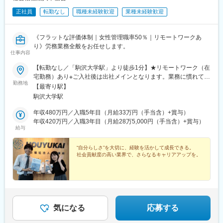
正社員
転勤なし
職種未経験歓迎
業種未経験歓迎
《フラットな評価体制｜女性管理職率50％｜リモートワークあ
り》労務業務全般をお任せします。
仕事内容
【転勤なし／「駒沢大学駅」より徒歩1分】★リモートワーク（在
宅勤務）あり※ご入社後は出社メインとなります。業務に慣れてき
勤務地
たら（2～3カ月後）週2回ほどリモート勤務となります。＜本社
【最寄り駅】
＞〒154-0012東京都世田谷区駒沢1-4-15 真井ビル5階＜アクセス
駒沢大学駅
＞・東急田園都市線「駒沢大学駅／駒沢公園口」より徒歩1分※受
動喫煙対策あり：屋内禁煙
年収480万円／入職5年目（月給33万円（手当含）+賞与）
年収420万円／入職3年目（月給28万5,000円（手当含）+賞与）
給与
“自分らしさ”を大切に、経験を活かして成長できる。
社会貢献度の高い業界で、さらなるキャリアアップを。
気になる
応募する