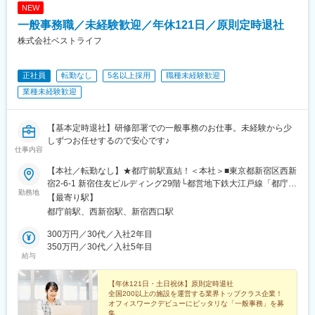
NEW
一般事務職／未経験歓迎／年休121日／原則定時退社
株式会社ベストライフ
正社員
転勤なし
5名以上採用
職種未経験歓迎
業種未経験歓迎
【基本定時退社】研修部署での一般事務のお仕事。未経験から少
しずつお任せするので安心です♪
仕事内容
【本社／転勤なし】★都庁前駅直結！＜本社＞■東京都新宿区西新
宿2-6-1 新宿住友ビルディング29階└都営地下鉄大江戸線「都庁前
勤務地
駅」より徒歩3分（駅直結）└JR・各線「新宿駅」西口より徒歩8
【最寄り駅】
分＼オフィスはアクセス＆環境◎／都庁前駅から地下通路で直結
都庁前駅、西新宿駅、新宿西口駅
しているため、雨の日でも濡れずに通勤ラッシュを回避できます♪
新宿駅からも徒歩圏内の高層オフィスで、窓からは東京の街並み
300万円／30代／入社2年目
が一望できる開放的な空間です。ビル内にはオシャレなカフェや
350万円／30代／入社5年目
給与
レストラン、コンビニなども充実しており、ランチタイムや仕事
あがりの買い物・食事には困りません！※受動喫煙対策あり：屋内
全面禁煙
【年休121日・土日祝休】原則定時退社
全国200以上の施設を運営する業界トップクラス企業！
オフィスワークデビューにピッタリな「一般事務」を募
集。