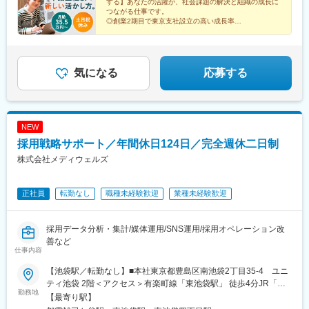
する】あなたの活躍が、社会課題の解決と組織の成長に
つながる仕事です。
◎創業2期目で東京支社設立の高い成長率
◎月給35.5万円以上
◎土日祝休・年間休日125日
◎残業月10時間程度
気になる
応募する
NEW
採用戦略サポート／年間休日124日／完全週休二日制
株式会社メディウェルズ
正社員
転勤なし
職種未経験歓迎
業種未経験歓迎
採用データ分析・集計/媒体運用/SNS運用/採用オペレーション改
善など
仕事内容
【池袋駅／転勤なし】■本社東京都豊島区南池袋2丁目35-4 ユニ
ティ池袋 2階＜アクセス＞有楽町線「東池袋駅」 徒歩4分JR「池
勤務地
袋駅」 徒歩10分※受動喫煙対策：あり
【最寄り駅】