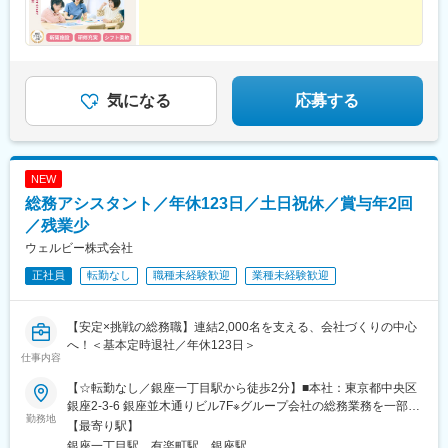
とも可能です。 「一つの拠点だけでは物足りない」「さまざまな
利用者さまや職員と関わりながら成長したい」という方は、各拠
点で働く柔軟なキャリアの描き方もできます。受動喫煙対策：敷
地内禁煙
気になる
応募する
NEW
総務アシスタント／年休123日／土日祝休／賞与年2回
／残業少
ウェルビー株式会社
正社員
転勤なし
職種未経験歓迎
業種未経験歓迎
【安定×挑戦の総務職】連結2,000名を支える、会社づくりの中心
へ！＜基本定時退社／年休123日＞
仕事内容
【☆転勤なし／銀座一丁目駅から徒歩2分】■本社：東京都中央区
銀座2-3-6 銀座並木通りビル7F※グループ会社の総務業務を一部お
勤務地
任せする場合に出向勤務となる可能性がありますが、勤務地や処
【最寄り駅】
遇、待遇などの労働条件に変わりはありません。＜アクセス＞・
銀座一丁目駅、有楽町駅、銀座駅