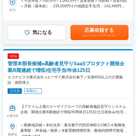
＜予定年収＞700万円～1,000万円＜賃金形態＞月給制＜賃金内訳
ます。
■魅力
＞月額（基本給）：235,000円その他固定手当/月：142,490円固
・緑豊かな日本庭園が窓一面に広がる、明るく和やかな雰囲気の
給与
定残業手当/月：122,510円（固定残業時間45時間0分/月）超過し
■業務詳細：
レストランです。
た時間外労働の残業手当は追加支給＜月給＞500,000円（一律手
・5か所程度の訪問看護ステーションの統括マネジメント
・入居時の基準は自立健常、終身の入居をお約束しているため、
当を含む）＜昇給有無＞有＜残業手当＞有＜給与補足＞※想定年
・新規事業所の立ち上げ、既存事業所の再建
入居者の方の7割は介護が必要なく、10年・20年と長期間居住す
収：50万×14回支給※入社月により初回賞与は支給要件あり■賞与
・看護師・セラピストの採用・管理・教育・離職防止
応募依頼する
る方が多いです。居住者様と日々のコミュニケーションを積み重
気になる
実績：年2回（1回支給実績50万～）賃金はあくまでも目安の金額
・ご利用者フォロー、営業数値・債権管理などステーション運営
ねることで生まれる「本当のおもてなし」を身につけることが出
（エージェントサービス）
であり、選考を通じて上下する可能性があります。月給(月額)は固
全般
来ます。
定手当を含めた表記です。
・訪問件数・稼働率向上に向けた運営改善
・U・Iターン転職者も多く在籍し、チームの中核を担うスタッフ
・24時間対応体制（オンコール体制）の構築・運用管理
として活躍中です。転勤や店舗異動のなく長期終業が叶います。
NEW
・病院、居宅介護支援事業所、クリニック等との連携強化
・稼働・人員配置・コンプライアンスを軸としたマネジメント
管理本部長候補※高齢者見守りSaaSプロダクト開発企
■組織構成
・管理者（所長）の育成・組織開発
現在正社員が8名で、男性3名、女性5名が在籍しております。年
業/6期連続で増収/住宅手当/年休125日
・イノベーティブな企画・取り組みによるブランディング強化
齢層として20代から50代まで幅広く在籍しており、中途入社が6
エコナビスタ株式会社 ※エーザイ株式会社傘下／全国400以上の介護施
名活躍しております。また、パートアルバイトが40名程度で構成
設・病院導入
■ポジションについて：
されております。
エリアマネージャーのポストに空きがない場合や研修期間は、他
正社員
転勤なし
の職種や役割として勤務をいただく場合があります。（※賃金条件
に変わりはございません）身体介助・入浴介助・排泄介助・食事
変更の範囲：会社の定める業務
介助・レクリエーション・送迎業務など介護業務全般エリアマネ
【プライム上場のエーザイグループの高齢者施設見守りシステム
ージャーへ職種変更時に異動となることがあります。
企画・開発企業/6期連続で増収/年間休日125日/土日祝休み/住宅手
仕事内容
当有】
■ご担当の可能性がある施設：
■業務概要：
＜勤務地詳細＞本社住所：東京都千代田区神田小川町1-4 勤務地
老人ホーム、障がい・認知症グループホーム、通所介護、生活介
当社の管理部門における全体統括のマネジメントとしての活躍を
最寄駅：JR各線／御茶ノ水駅受動喫煙対策：敷地内喫煙可能場所
護、就労継続B、放課後等ディ、訪問看護・介護等
期待しています。当社は管理部門における変革期を迎えており、
勤務地
あり変更の範囲：会社の定める事業所（リモートワーク含む）