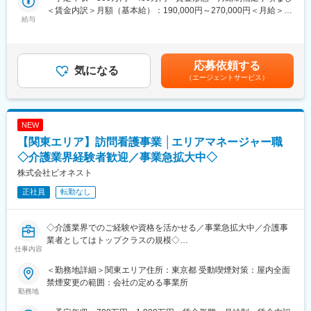
■業務概要
＜賃金内訳＞月額（基本給）：190,000円～270,000円＜月給＞
メインミッションとして居住者の方へのお料理の配膳を通して、
給与
190,000円～270,000円＜昇給有無＞有＜残業手当＞有＜給与補足
個々の高齢者のニーズをくみとり、またその特性にあったきめ細
＞※給与詳細は経験・能力を考慮し同社規程に基づき決定します。
かい丁寧な対応をしていただきます。
■昇給：500円～10,000円■賞与：あり（過去実績3.6ヶ月分）賃金
はあくまでも目安の金額であり、選考を通じて上下する可能性が
応募依頼する
〈業務詳細〉
気になる
あります。月給(月額)は固定手当を含めた表記です。
（エージェントサービス）
・居住者の方にお料理の配膳
∟お茶の温度や味の濃さなどの好みや、様子の観察や食欲がある
かなど気を配っていただき、個人の特性にあったきめ細かい丁寧
な対応をしていただきます。
NEW
・施設内のイベントの企画、運営
【関東エリア】訪問看護事業 │エリアマネージャー職
・アルバイトの方への教育
・シフト作成
◇介護業界経験者歓迎／事業急拡大中◇
株式会社ビオネスト
■働き方
正社員
転勤なし
・就業時間はシフト勤務の交代制で、6:00～15:00／11:30～
20:30の分業制です。朝番は基本的に勤務地から近い方のみ担当し
ます。
◇介護業界でのご経験や資格を活かせる／事業急拡大中／介護事
・お客様に密なサービスが提供できるよう余裕を持った人員配置
業者としてはトップクラスの規模◇
をしているため、お休みの日の緊急対応や出勤は基本発生しませ
仕事内容
ん。
■業務内容：
・完全シフト制ですが月10日程度の休日を設定しており、年間休
＜勤務地詳細＞関東エリア住所：東京都 受動喫煙対策：屋内全面
大阪、兵庫を中心に全国で介護事業・医療事業・障がい福祉事業
日は120日となっております。又希望休も月3回取得でき、土日休
禁煙変更の範囲：会社の定める事業所
などを幅広く手がけている当社にて、「エリアマネージャー」と
勤務地
み希望も可能です。
して5か所程度の複数事業所の統括マネジメントをご担当いただき