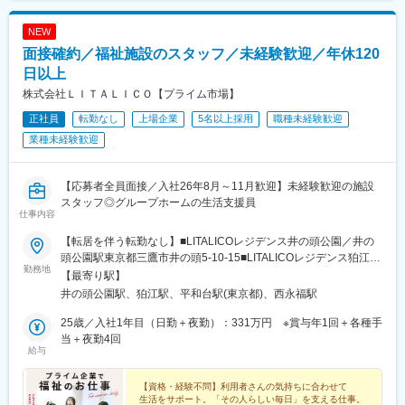
NEW
面接確約／福祉施設のスタッフ／未経験歓迎／年休120
日以上
株式会社ＬＩＴＡＬＩＣＯ【プライム市場】
正社員
転勤なし
上場企業
5名以上採用
職種未経験歓迎
業種未経験歓迎
【応募者全員面接／入社26年8月～11月歓迎】未経験歓迎の施設
スタッフ◎グループホームの生活支援員
仕事内容
【転居を伴う転勤なし】■LITALICOレジデンス井の頭公園／井の
頭公園駅東京都三鷹市井の頭5‐10‐15■LITALICOレジデンス狛江中
勤務地
和泉／狛江駅東京都狛江市中和泉3丁目 ※26年5月
【最寄り駅】
OPEN■LITALICOレジデンス練馬平和台／平和台駅東京都練馬区
井の頭公園駅、狛江駅、平和台駅(東京都)、西永福駅
平和台4丁目 ※26年11月OPEN■LITALICOレジデンス杉並松の木／
西永福駅・永福町駅東京都杉並区松ノ木1丁目 ※26年12月OPEN※
25歳／入社1年目（日勤＋夜勤）：331万円 ※賞与年1回＋各種手
練馬平和台・杉並松の木開設前に入所した方におかれましては研
当＋夜勤4回
給与
修・準備を開設済みの別拠点で行う予定です（施設候補：井の頭
公園、狛江中和泉から徒歩10分程度）。◎ご在住地を踏まえ、選
考時に相談のうえ決定いたします。強制的なご異動はないのでご
【資格・経験不問】利用者さんの気持ちに合わせて
生活をサポート。「その人らしい毎日」を支える仕事。
安心ください。◎また、ご希望に応じて複数拠点で経験を積むこ