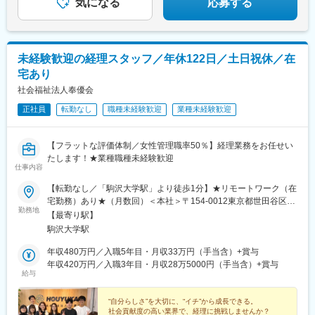
気になる
応募する
未経験歓迎の経理スタッフ／年休122日／土日祝休／在
宅あり
社会福祉法人奉優会
正社員
転勤なし
職種未経験歓迎
業種未経験歓迎
【フラットな評価体制／女性管理職率50％】経理業務をお任せい
たします！★業種職種未経験歓迎
仕事内容
【転勤なし／「駒沢大学駅」より徒歩1分】★リモートワーク（在
宅勤務）あり★（月数回）＜本社＞〒154-0012東京都世田谷区駒
勤務地
沢1-4-15 真井ビル5階＜アクセス＞・東急田園都市線「駒沢大学
【最寄り駅】
駅／駒沢公園口」より徒歩1分※受動喫煙対策あり：屋内禁煙
駒沢大学駅
年収480万円／入職5年目・月収33万円（手当含）+賞与
年収420万円／入職3年目・月収28万5000円（手当含）+賞与
給与
“自分らしさ”を大切に、“イチ”から成長できる。
社会貢献度の高い業界で、経理に挑戦しませんか？