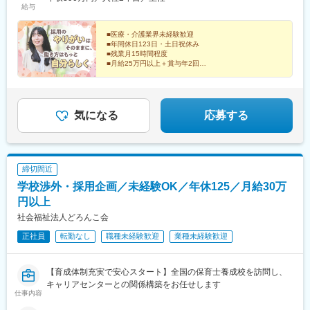
給与
■医療・介護業界未経験歓迎
■年間休日123日・土日祝休み
■残業月15時間程度
■月給25万円以上＋賞与年2回
■会社の成長を支える採用ポジション
■採用企画や媒体運用など、業務の幅を広げられる
気になる
応募する
締切間近
学校渉外・採用企画／未経験OK／年休125／月給30万
円以上
社会福祉法人どろんこ会
正社員
転勤なし
職種未経験歓迎
業種未経験歓迎
【育成体制充実で安心スタート】全国の保育士養成校を訪問し、
キャリアセンターとの関係構築をお任せします
仕事内容