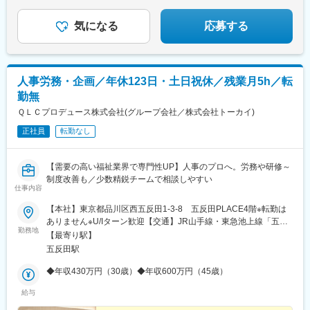
気になる
応募する
人事労務・企画／年休123日・土日祝休／残業月5h／転
勤無
ＱＬＣプロデュース株式会社(グループ会社／株式会社トーカイ)
正社員
転勤なし
【需要の高い福祉業界で専門性UP】人事のプロへ。労務や研修～
制度改善も／少数精鋭チームで相談しやすい
仕事内容
【本社】東京都品川区西五反田1-3-8 五反田PLACE4階※転勤は
ありません※U/Iターン歓迎【交通】JR山手線・東急池上線「五反
勤務地
田駅/西口」より徒歩3分都営浅草線「五反田駅/A1出口」より徒歩
【最寄り駅】
2分
五反田駅
◆年収430万円（30歳）◆年収600万円（45歳）
給与