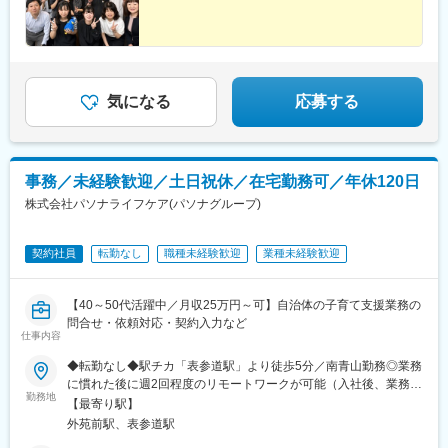
気になる
応募する
事務／未経験歓迎／土日祝休／在宅勤務可／年休120日
株式会社パソナライフケア(パソナグループ)
契約社員
転勤なし
職種未経験歓迎
業種未経験歓迎
【40～50代活躍中／月収25万円～可】自治体の子育て支援業務の
問合せ・依頼対応・契約入力など
仕事内容
◆転勤なし◆駅チカ「表参道駅」より徒歩5分／南青山勤務◎業務
に慣れた後に週2回程度のリモートワークが可能（入社後、業務習
勤務地
熟までは最大で6カ月間原則フル出社。リモートワークの解禁時期
【最寄り駅】
は業務の習熟度により変動します）＜働きやすい環境です★＞程
外苑前駅、表参道駅
よく光が入り明るいおしゃれなオフィスです♪無料のウォーターサ