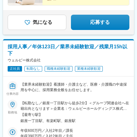
◆未経験歓迎！人柄重視の採用
◆残業月5h程度、基本定時退社
◆都庁前駅直結、新宿駅も徒歩圏内
気になる
応募する
採用人事／年休123日／業界未経験歓迎／残業月15h以
下
ウェルビー株式会社
正社員
転勤なし
職種未経験歓迎
業種未経験歓迎
【業界未経験歓迎】看護師・介護士など、医療・介護職の中途採
用を中心に、採用業務全般をお任せします。
仕事内容
【転勤なし／銀座一丁目駅から徒歩2分】＜グループ関連会社へ在
籍出向となります＞企業名：ウェルビーホールディングス株式会
勤務地
社勤務地：東京都中央区銀座2-3-6 銀座並木通りビル7階事業内
【最寄り駅】
容：有料老人ホーム等の運営、訪問看護・介護事業所の運営職
銀座一丁目駅、有楽町駅、銀座駅
種：採用人事※受動喫煙対策あり（社内禁煙）
年収600万円／入社2年目／課長
年収390万円／入社2年目／主任