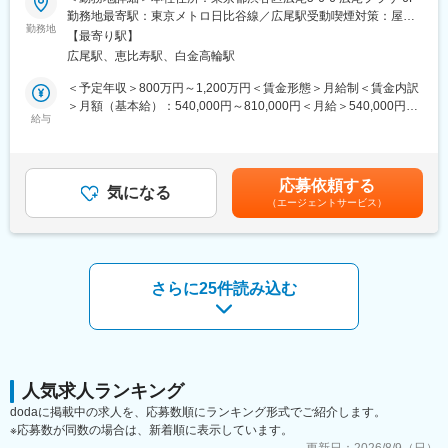
創業40年目を迎え、第2変革期を迎えている当社にて、更なる会
125日、土日祝休みとON・OFFメリハリをつけて就業していま
勤務地最寄駅：東京メトロ日比谷線／広尾駅受動喫煙対策：屋内
社の成長を担う人財を募集しています。「働く女性を支援する」
勤務地
す。
全面禁煙変更の範囲：会社の定める事業所（リモートワーク含
【最寄り駅】
ことは当社の企業理念であり、この理念実現に向けた社会的価値
■当社の魅力：
む）
広尾駅、恵比寿駅、白金高輪駅
を探求し、そして具現化していきます。
当社はセンサーを活用したSaaS型高齢者施設見守りシステム『ラ
イフリズムナビ+Dr.』の企画・運営を行う企業です。室内に設置
＜予定年収＞800万円～1,200万円＜賃金形態＞月給制＜賃金内訳
■具体的な業務内容：
したセンサーで、室内の状況をリアルタイムに把握・アラート通
＞月額（基本給）：540,000円～810,000円＜月給＞540,000円～
以下の業務より、本人の意欲・力量と会社の課題状況に応じて随
給与
知することで介護施設の”夜間定時巡視の減少”や”転倒の早期発
810,000円＜昇給有無＞有＜残業手当＞無＜給与補足＞■給与改定
時アサインいたします。
見”などに寄与しており、人材不足といわれる介護業界にもITの力
あり■賞与あり（※業績、評価により変動あり：昨年度標準評価で
で貢献しています。2025年よりエーザイ株式会社傘下に入り、い
は3.2カ月）※試用期間中は査定期間に含まれません。※管理監督者
・事業計画の立案／立案支援と進捗管理（財務・KPI数値の管理設
ままでの介護施設だけでなく病院など幅広い範囲でサービスを提
のため、残業手当の支給はありません。賃金はあくまでも目安の
応募依頼する
計と管理を含む）
気になる
供できるようになり今後も伸長していくことが想定されていま
金額であり、選考を通じて上下する可能性があります。月給(月額)
（エージェントサービス）
・新規事業開発／サービス開発およびその立ち上げ・運営
す。
は固定手当を含めた表記です。
・プロジェクト／タスクの推進（人的資本管理、システム活用、
リスク管理、全社的イベント等）
変更の範囲：会社の定める業務
・ハンズオンでのオペレーション支援及び改善活動
・顧客関連トラブルや業務上の問題発生時の対応と再発防止
さらに25件読み込む
・取締役会や経営会議等の重要経営会議体の運営、その他、経営
企画関連の業務・事業責任者の支援全般
※グループ会社への出向・兼務を命じられる場合もあり
■ポピンズグループについて：
創業から変わらず「働く女性を支援する」というミッションを掲
人気求人ランキング
げ、社会の課題解決そのものを事業の成長エンジンとしてまいり
dodaに掲載中の求人を、応募数順にランキング形式でご紹介します。
ました。
※応募数が同数の場合は、新着順に表示しています。
本報告書では、「第2創業期」において私たちが目指す未来への羅
更新日：
2026/8/9（日）