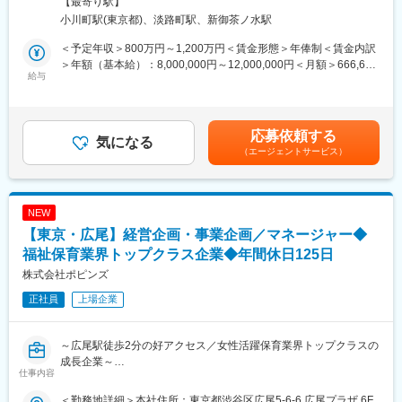
【最寄り駅】
組織ごとの適切な業務采配、および管理部門領域における経営の
小川町駅(東京都)、淡路町駅、新御茶ノ水駅
■当社について：
サポート等業務は多岐にわたります。
ビオネストグループは、大阪、兵庫を中心に全国で介護事業・医
■業務詳細：
＜予定年収＞800万円～1,200万円＜賃金形態＞年俸制＜賃金内訳
療事業・障がい福祉事業などを幅広く手がけております。
事業フェーズにより変動はございますが、下記のような業務を想
＞年額（基本給）：8,000,000円～12,000,000円＜月額＞666,666
全国に約500以上の事業所、従業員約5,000名の規模で、医療・介
定しております。
給与
円～1,000,000円（12分割）＜昇給有無＞有＜残業手当＞無＜給
護・障がい福祉の3つのヘルスケア事業を融合し、地域住民の皆様
(1)部門マネジメント
与補足＞・昇給あり（年1回）※ご経験・スキルを考慮して決定い
に提供することをビジョンに掲げています。 ここ数年で飛躍的に
管理本部（経理・総務・法務・人事）全体の統括、メンバーマネ
たします。賃金はあくまでも目安の金額であり、選考を通じて上
事業所数が増え、スピード感を持って大きく成長していることを
ジメントおよび組織育成
下する可能性があります。月給(月額)は固定手当を含めた表記で
応募依頼する
実感できます。 成長過程にあるからこそ、「会社のこれから」を
(2)ガバナンス構築
気になる
す。
自分たちで創っていけるやりがいが感じられる環境です。
（エージェントサービス）
全社的なコーポレートガバナンス体制・内部統制の構築、および
医療・介護・障がい福祉の3つのヘルスケア事業を通して、地域
継続的な運用改善
に“ヘルスケア”エコシステムの構築ができるように取り組んでいま
(3)財務・経営数値管理
す。
経営数値の管理・分析、予算策定および予実管理、経営層へのレ
NEW
ポーティング主導
【東京・広尾】経営企画・事業企画／マネージャー◆
変更の範囲：会社の定める業務
(4)ステークホルダー連携
親会社や外部ステークホルダーとの連携・折衝・関係性構築
福祉保育業界トップクラス企業◆年間休日125日
業務としては全体統括いただくイメージですが、経営層とは財務
株式会社ポピンズ
領域における折衝も必要となるため経理・財務等の知見をある方
正社員
上場企業
を求めています。
■組織構成：
当社では管理部門を再編成しており経理領域は管理職1名、メンバ
～広尾駅徒歩2分の好アクセス／女性活躍保育業界トップクラスの
ー3名、人事総務領域は管理職1名メンバー３名にて対応しており
成長企業～
ます。
仕事内容
■就業環境：
■業務内容：
管理部門組織としては残業時間は10～20時間前後です。年間休日
＜勤務地詳細＞本社住所：東京都渋谷区広尾5-6-6 広尾プラザ 6F