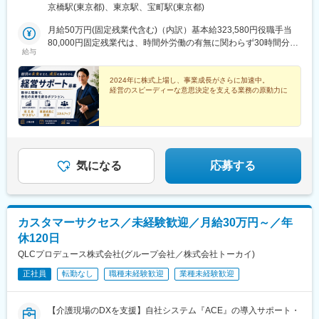
八重洲中央口より徒歩3分（八重洲地下街24番出口すぐ）
京橋駅(東京都)、東京駅、宝町駅(東京都)
月給50万円(固定残業代含む)（内訳）基本給323,580円役職手当
80,000円固定残業代は、時間外労働の有無に関わらず30時間分
給与
を、月96,420円支給上記を超える時間外労働分は追加で支給月給
50万円スタートに加えて◎年間休日125日◎残業月15時間程度◎
土日祝休みと、収入と働きやすさを両立できます。
2024年に株式上場し、事業成長がさらに加速中。
経営のスピーディーな意思決定を支える業務の原動力に
気になる
応募する
カスタマーサクセス／未経験歓迎／月給30万円～／年
休120日
QLCプロデュース株式会社(グループ会社／株式会社トーカイ)
正社員
転勤なし
職種未経験歓迎
業種未経験歓迎
【介護現場のDXを支援】自社システム『ACE』の導入サポート・