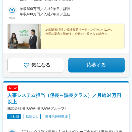
東京メトロ各線「銀座一丁目駅」より徒歩2分・東京メトロ各線
「銀座駅」より徒歩5分・JR山手線、JR京浜東北線、東京メトロ
年収600万円／入社2年目／課長
有楽町線「有楽町駅」より徒歩4分※受動喫煙対策：あり（社内禁
年収400万円／入社2年目／主任
給与
煙）
14期連続増収の福祉業界リーディングカンパニー。
全国の拠点を動かす、会社の中核となる総務へ。
気になる
応募する
NEW
人事システム担当（係長～課長クラス）／月給34万円
以上
株式会社HITOWA(HITOWAグループ)
正社員
転勤なし
業種未経験歓迎
【フレックス制／裁量大】当社やグループ会社の人事給与システ