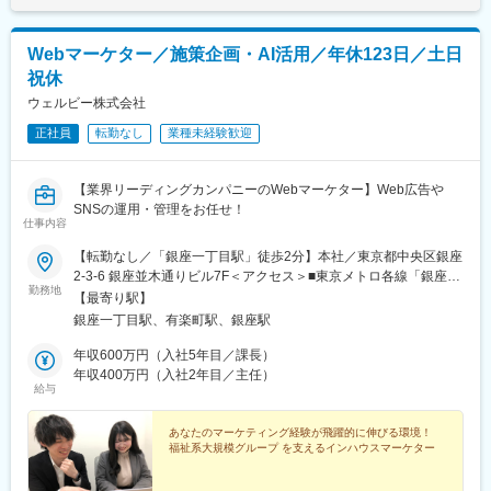
Webマーケター／施策企画・AI活用／年休123日／土日
祝休
ウェルビー株式会社
正社員
転勤なし
業種未経験歓迎
【業界リーディングカンパニーのWebマーケター】Web広告や
SNSの運用・管理をお任せ！
仕事内容
【転勤なし／「銀座一丁目駅」徒歩2分】本社／東京都中央区銀座
2-3-6 銀座並木通りビル7F＜アクセス＞■東京メトロ各線「銀座一
勤務地
丁目駅」徒歩2分■東京メトロ各線「銀座駅」徒歩5分■JR山手線・
【最寄り駅】
JR京浜東北線・東京メトロ有楽町線「有楽町駅」徒歩4分※受動喫
銀座一丁目駅、有楽町駅、銀座駅
煙対策あり（社内禁煙）
年収600万円（入社5年目／課長）
年収400万円（入社2年目／主任）
給与
あなたのマーケティング経験が飛躍的に伸びる環境！
福祉系大規模グループ を支えるインハウスマーケター