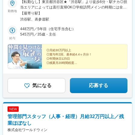
【転勤なし】東京都渋谷区★「渋谷駅」より徒歩6分・駅チカ◎担
当エリアによっては直行直帰OK◎学校訪問メインの時期には全国
勤務地
への出張があります▼勤務地詳細東京都渋谷区渋谷1-2-5 MFPR渋
【最寄り駅】
谷ビル13F※アクセス：各線「渋谷駅」徒歩7分、「表参道駅」徒
渋谷駅、表参道駅
歩7分※受動喫煙対策あり：屋内禁煙◆◆『働きやすさ』にこだわ
っています◆◆心に余裕をもち、品質の高い業務を行えるような
448万円／5年目（住宅手当含む）
オフィス環境づくりを徹底しています。◎休憩室完備！眺めがよ
545万円／35歳・主任
給与
くリフレッシュできます◎ウォーターサーバー完備◎自家焙煎の
コーヒー飲み放題！◎100円で購入できる＜オフィスおかん＞完
備◎グループ施設で製造したパウンドケーキの販売あり
◎月給30万円以上
◎賞与年2回、基本給4.4ヶ月分！
◎年間休日125日
◎残業月20時間程度
◎転勤なし
◎住宅手当あり
未経験から学生のキャリア支援担当として活躍できる仕
事です。
気になる
応募する
あなたの経験を活かし、社会貢献性の高い仕事に挑戦し
ませんか。
NEW
管理部門スタッフ（人事・経理）月給32万円以上／残
業ほぼなし
株式会社ワールドウィン