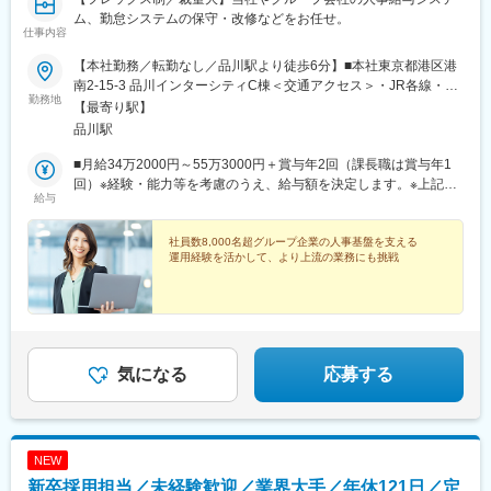
ム、勤怠システムの保守・改修などをお任せ。
仕事内容
【本社勤務／転勤なし／品川駅より徒歩6分】■本社東京都港区港
南2-15-3 品川インターシティC棟＜交通アクセス＞・JR各線・京
勤務地
急本線「品川駅」港南口より徒歩6分
【最寄り駅】
品川駅
■月給34万2000円～55万3000円＋賞与年2回（課長職は賞与年1
回）※経験・能力等を考慮のうえ、給与額を決定します。※上記に
給与
は固定残業代（3万5000円～4万6000円／月15時間相当分）を含
みます。超過分は全額支給いたします。（※課長職除く）
社員数8,000名超グループ企業の人事基盤を支える
運用経験を活かして、より上流の業務にも挑戦
気になる
応募する
NEW
新卒採用担当／未経験歓迎／業界大手／年休121日／定