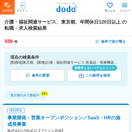
会員登録
ログイン
気になる
メニュー
介護・福祉関連サービス、東京都、年間休日120日以上
の
転職・求人検索結果
559
条件で並び替え
件
現在の検索条件
[勤務地]東京都 [業種]介護・福祉関連サービス-医薬品・医療機器・ライフサイエンス・医療系サービス [こだわり条件ピックアップ]年間休日120日以上 [詳細条件](休日・働き方)年間休日120日以上
新着求人をいつでもチェック
条件の変更
この条件を保存
東京都
のみで募集中
締切間近
事業開発・営業オープンポジション／SaaS・HRの急
成長事業
株式会社LITALICO【プライム市場】