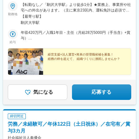
【転勤なし／「駒沢大学駅」より徒歩1分】★業務上、事業所や社
宅への外出があります。（主に東京23区内、運転免許は必須では
勤務地
ありません）＜本社＞〒154-0012東京都世田谷区駒沢1-4-15 真井
【最寄り駅】
ビル5階＜アクセス＞・東急田園都市線「駒沢大学駅／駒沢公園
駒沢大学駅
口」より徒歩1分※受動喫煙対策あり：屋内禁煙
年収420万円／入職1年目・主任（月給28万5000円（手当含）+賞
与）
給与
年収480万円／入職3年目・係長（月給33万円（手当含）+賞与）
経営支援×法人運営×将来の管理職候補を募集！
総務の枠を超えて、 組織づくりに挑戦しませんか？
気になる
応募する
締切間近
労務／未経験可／年休122日（土日祝休）／在宅有／賞
与3カ月
社会福祉法人奉優会