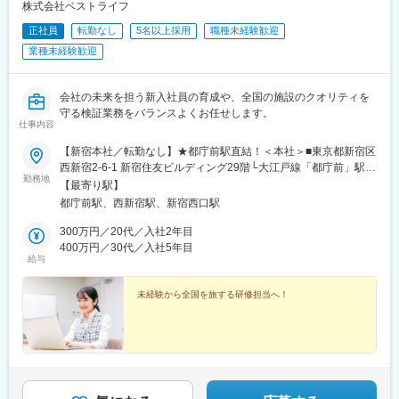
株式会社ベストライフ
正社員
転勤なし
5名以上採用
職種未経験歓迎
業種未経験歓迎
会社の未来を担う新入社員の育成や、全国の施設のクオリティを
守る検証業務をバランスよくお任せします。
仕事内容
【新宿本社／転勤なし】★都庁前駅直結！＜本社＞■東京都新宿区
西新宿2-6-1 新宿住友ビルディング29階└大江戸線「都庁前」駅直
勤務地
結（徒歩3分）└各線「新宿」駅西口徒歩8分└丸ノ内線「西新宿」
【最寄り駅】
駅徒歩5分＼駅直結で通勤ラッシュもラクラク♪／地下通路で駅と
都庁前駅、西新宿駅、新宿西口駅
直結しているため、雨や風の強い日でも濡れずに、快適に通勤で
きます！新宿駅からも十分徒歩圏内の高層オフィスで、29階の窓
300万円／20代／入社2年目
からは東京の街並みが一望できる開放的な空間です。ビル内には
400万円／30代／入社5年目
給与
オシャレなカフェやレストラン、お弁当屋さん、コンビニなども
充実しており、毎日のランチタイムや仕事終わりの食事も楽しめ
ますよ♪※入社後約6ヶ月間の現場研修期間中は、ご自宅近隣の施設
未経験から全国を旅する研修担当へ！
（大・中・小規模を各2ヶ月ずつ）での勤務となります。 ※2年目
以降は、職務内容の通り全国（関東、静岡、名古屋、仙台、近
畿、広島、福岡、北海道など）への出張が発生します。※受動喫煙
対策あり：屋内全面禁煙