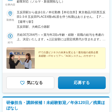
顧客対応（ノルマ・新規開拓なし）
仕事内容
五反田駅から徒歩1分／本社勤務【本社住所】東京都品川区西五反
田1-3-8 五反田PLACE4階※転居を伴う転勤はありません。【アク
勤務地
セス】◆JR山手線、東急池上線、都営浅草線 「五反田駅」より
【最寄り駅】
徒歩1分◆東急池上線「大崎広小路駅」より徒歩6分◆JR埼京線・
五反田駅、大崎広小路駅
山手線・湘南新宿ライン、 相鉄・JR直通線、りんかい線 「大崎
駅」より徒歩11分
月給30万264円～＋賞与年2回※年齢・経験・前職の給与を考慮の
上、決定いたします。※上記金額には固定残業代が含まれます。
給与
（10.5時間分／月2万2,764円以上）超過分は別途支給いたしま
す。※試用期間6ヶ月（期間中も待遇の変更なし）
ITで介護ビジネスの未来を変える！最先端の成長企業
未経験～ITキャリアへ『ACEシステム』のサポート
気になる
応募する
研修担当・講師候補！未経験歓迎／年休120日／残業ほ
ぼなし