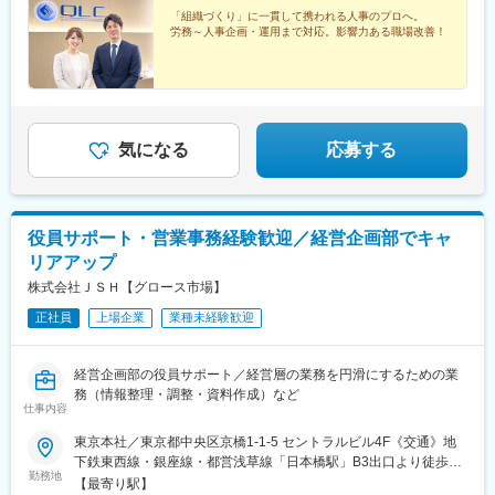
「組織づくり」に一貫して携われる人事のプロへ。
労務～人事企画・運用まで対応。影響力ある職場改善！
気になる
応募する
役員サポート・営業事務経験歓迎／経営企画部でキャ
リアアップ
株式会社ＪＳＨ【グロース市場】
正社員
上場企業
業種未経験歓迎
経営企画部の役員サポート／経営層の業務を円滑にするための業
務（情報整理・調整・資料作成）など
仕事内容
東京本社／東京都中央区京橋1-1-5 セントラルビル4F《交通》地
下鉄東西線・銀座線・都営浅草線「日本橋駅」B3出口より徒歩3
勤務地
分地下鉄銀座線「京橋駅」7番出口より徒歩3分JR各線「東京駅」
【最寄り駅】