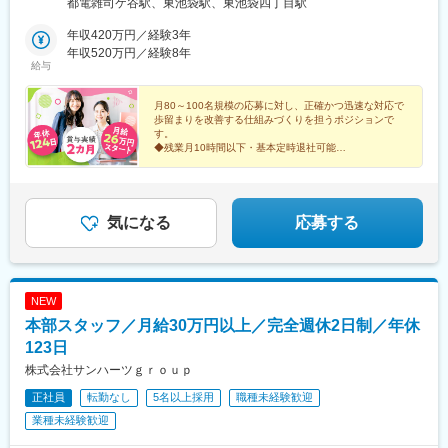
都電雑司ケ谷駅、東池袋駅、東池袋四丁目駅
年収420万円／経験3年
年収520万円／経験8年
給与
月80～100名規模の応募に対し、正確かつ迅速な対応で
歩留まりを改善する仕組みづくりを担うポジションで
す。
◆残業月10時間以下・基本定時退社可能
◇土日祝休み
気になる
応募する
NEW
本部スタッフ／月給30万円以上／完全週休2日制／年休
123日
株式会社サンハーツｇｒｏｕｐ
正社員
転勤なし
5名以上採用
職種未経験歓迎
業種未経験歓迎