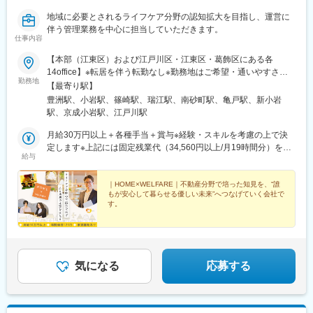
地域に必要とされるライフケア分野の認知拡大を目指し、運営に
伴う管理業務を中心に担当していただきます。
仕事内容
【本部（江東区）および江戸川区・江東区・葛飾区にある各
14office】※転居を伴う転勤なし※勤務地はご希望・通いやすさを
勤務地
考慮の上で決定します＼現在の目標は「2029年中に30拠点」／
【最寄り駅】
2026年7月に1６、17、18棟目となるofficeのOPENを控え、2026
豊洲駅、小岩駅、篠崎駅、瑞江駅、南砂町駅、亀戸駅、新小岩
年中に19、20棟目、2027年中に21、22、23棟目、そして2029年
駅、京成小岩駅、江戸川駅
度中には30officeの運営を現在の目標としています。今後も組織を
強化しながら規模拡大を目指していく予定です。■本部/東京都江
月給30万円以上＋各種手当＋賞与※経験・スキルを考慮の上で決
東区枝川1-15-9＜アクセス＞・東京メトロ有楽町線「豊洲駅」よ
定します※上記には固定残業代（34,560円以上/月19時間分）を含
給与
り徒歩12分■各office【江戸川区】・江戸川/篠崎町/上篠崎/鹿骨/上
みます※固定残業代を超過した残業代は全額追加で支給いたします
篠崎/北小岩/西小岩/南小岩/西小岩＼江戸川区エリアの魅力／都心
＼資格取得＆キャリアアップサポートあり／ライフケアのお仕事
でありながら川・海・公園など自然を感じられるエリアです。
は、AIでは替えがきかないことから今非常に注目されている分野
｜HOME×WELFARE｜不動産分野で培った知見を、“誰
もが安心して暮らせる優しい未来”へつなげていく会社で
【江東区】・東砂/亀戸＼江東区エリアの魅力／下町情緒と湾岸エ
です。希望に応じて「サービス管理責任者」「相談支援専門員研
す。
リアの開放感が共存するエリアです。【葛飾区】・新小岩＼葛飾
修」「移動支援従事者」「ケアマネージャー」などの資格取得支
区エリアの魅力／柴又や亀有など親しみやすい街並みが広がり、
援も行っており、より安定性を担保しながら将来に向けてキャリ
＊不動産×生活サポートで社会課題解決に貢献
＊ニーズが高い分野でキャリアを描ける
落ち着いた雰囲気のエリアです。
アの幅を広げていくことが可能です。
＊月給30万円以上・年休123日・家賃補助あり 他
気になる
応募する