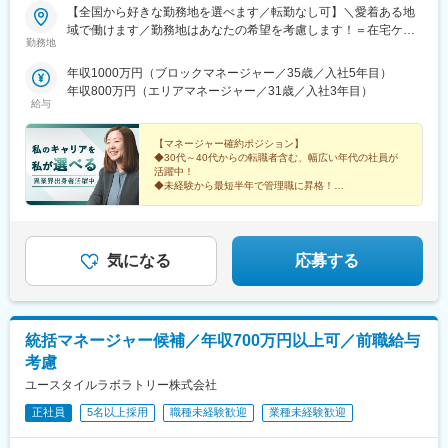
【全国から好きな勤務地を選べます／転勤なし可】＼愛着ある地
域で働けます／勤務地はあなたの希望を考慮します！＝在宅ケア
勤務地
事業＝【1／全国マネージャーコース】☆早期キャリアアップした
い方に最適なポジション☆引越し手当支給・家賃無料の借り上げ
年収1000万円（ブロックマネージャー／35歳／入社5年目）
社宅提供◆全国募集◆四国・東北・関西・岐阜・長野で強化募集
年収800万円（エリアマネージャー／31歳／入社3年目）
中◆入社半年は東京・神奈川・埼玉⇒養成期間後の勤務地は現在
給与
お住まいの地域又はジェネラルマネージャーと相談の上決定《養
成期間中の勤務地》東京、神奈川、埼玉※所在地はHP記載【2／地
【マネージャー確約ポジション】
元マネージャーコース】☆地元採用・転勤なしOK☆別事業へのキ
◆30代～40代からの転職者含む、幅広い年代の社員が
活躍中！
ャリアチェンジによる昇格可能◆勤務地はページ下部『勤務地一
◆未経験から最短半年で管理職に昇格！
覧』を参照ください└湘南・川越・香川・川崎・江戸川・徳島・
青森・多摩川に新規オープン！＝施設ケア事業＝【転勤なしOK／
これからのキャリアに迷いがある方。
下記エリアの希望勤務地で勤務】■北海道・東北／北海道、宮城■
これまでの経験を新しい領域で活かしたい方。
そんなあなたを、私たちは歓迎します。
関東／茨城、栃木、群馬、埼玉、東京、神奈川■甲信越・北陸／新
気になる
応募する
潟■関西／兵庫■東海／静岡、愛知■中国・四国／岡山、広島■九
州・沖縄／福岡、佐賀☆養成期間は最寄り施設勤務
統括マネージャー候補／年収700万円以上可／前職給与
考慮
ユースタイルラボラトリー株式会社
正社員
5名以上採用
職種未経験歓迎
業種未経験歓迎