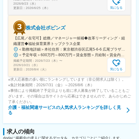
2026/9/23（水）
気になる
更新日：
2026/6/25（木）
株式会社ポピンズ
【広尾／在宅可】総務／マネージャー候補◆改革リーディング・組
織運営◆福祉保育業界トップクラス企業
＜勤務地詳細＞本社住所：東京都渋谷区広尾5-6-6 広尾プラザ勤務地最寄駅：東京メトロ日比谷線／広尾駅受動喫煙対策：屋内全面禁煙変更の範囲：会社の定める事業所（リモートワーク含む）
＜予定年収＞600万円～800万円＜賃金形態＞月給制＜賃金内訳＞月額（基本給）：400,000円～540,000円その他固定手当/月：100,000円～150,000円＜月給＞500,000円～690,000円＜昇給有無＞有＜残業手当＞無＜給与補足＞■その他固定手当：管理職手当■給与改定有、賞与有（※業績、評価により変動有：昨年度標準評価では2.8カ月）※試用期間中は査定期間に含まれません賃金はあくまでも目安の金額であり、選考を通じて上下する可能性があります。月給(月額)は固定手当を含めた表記です。
掲載予定期間：
2026/7/23（木）
〜
2026/10/21（水）
気になる
更新日：
2026/8/4（火）
※求人応募数の多い順にランキングしています（非公開求人は除く）。
※集計対象期間：2026/7/31（金）～2026/8/6（木）
※事情により掲載終了予定日よりも前に求人募集が終了していることもご
ざいます。その場合は当サイトから応募はできませんので、あらかじめご
了承ください。
介護・福祉関連サービス
の人気求人ランキングを詳しく見
る
求人の傾向
dodaに掲載中の求人に関するデータを、カテゴリごとにご紹介します。