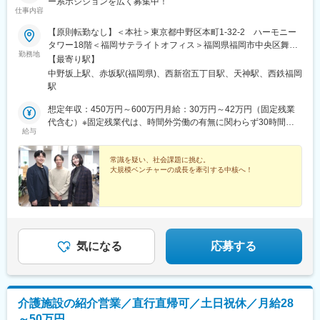
ー系ポジションを広く募集中！
仕事内容
【原則転勤なし】＜本社＞東京都中野区本町1-32-2 ハーモニー
タワー18階＜福岡サテライトオフィス＞福岡県福岡市中央区舞鶴
勤務地
2-1-4 天神尾嶋ビル402号室※リモートと出社を組み合わせたハ
【最寄り駅】
イブリッドワーク可能※配属ポジション・将来的なキャリアに応じ
中野坂上駅、赤坂駅(福岡県)、西新宿五丁目駅、天神駅、西鉄福岡
て、全国の拠点へ異動の場合あり（希望考慮・強制なし）※受動喫
駅
煙対策あり
想定年収：450万円～600万円月給：30万円～42万円（固定残業
代含む）※固定残業代は、時間外労働の有無に関わらず30時間分
給与
を、月5万6100円～7万8500円支給※上記を超える時間外労働分は
追加で支給給与はご経験、スキル、資格などに基づき、選考を通
じて決定します。
常識を疑い、社会課題に挑む。
大規模ベンチャーの成長を牽引する中核へ！
気になる
応募する
介護施設の紹介営業／直行直帰可／土日祝休／月給28
～50万円