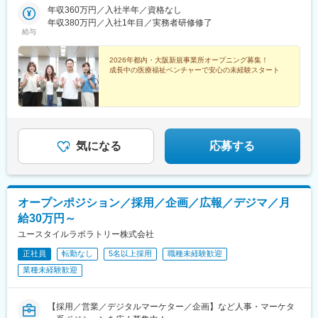
代々木八幡駅、四谷三丁目駅、練馬駅、谷町四丁目駅、代々木公
イルケア 新宿東京都新宿区高田馬場1-31-8各線「高田馬場駅」徒
年収360万円／入社半年／資格なし
園駅、四ツ谷駅
歩2分■ユースタイルケア 新中野東京都中野区中央4-24-13東京メ
年収380万円／入社1年目／実務者研修修了
給与
トロ丸ノ内線「新中野駅」徒歩5分■ユースタイルケア 哲学堂東京
都新宿区西落合2-11-5都営地下鉄大江戸線「落合南長崎駅」徒歩8
分■ユースタイルケア 神宮東京都渋谷区初台2-5-21京王線「初台
2026年都内・大阪新規事業所オープニング募集！
成長中の医療福祉ベンチャーで安心の未経験スタート
駅」徒歩5分■ユースタイルケア 四ッ谷東京都新宿区荒木町16-26
都営新宿線「曙橋駅」徒歩3分■ユースタイルケア 桜台東京都練馬
区豊玉上 2-20-4西武池袋線「桜台駅」より徒歩3分※受動喫煙対策
あり
気になる
応募する
オープンポジション／採用／企画／広報／デジマ／月
給30万円～
ユースタイルラボラトリー株式会社
正社員
転勤なし
5名以上採用
職種未経験歓迎
業種未経験歓迎
【採用／営業／デジタルマーケター／企画】など人事・マーケタ