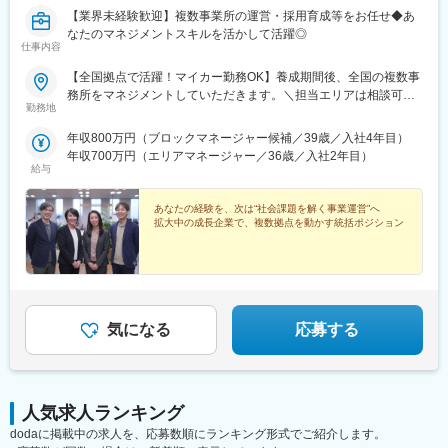
【業界未経験歓迎】複数事業所の運営・採用育成等をお任せ◆あ
なたのマネジメントスキルを活かして活躍◎
仕事内容
【全国拠点で活躍！マイカー勤務OK】養成期間後、全国の複数事
務所をマネジメントしていただきます。＼担当エリアは相談可
勤務地
能！／近隣エリアまたは全国から好きなエリアを相談できます！
《養成期間中の勤務地》現在は東京、横浜、埼玉、福岡の事業所
年収800万円（ブロックマネージャー候補／39歳／入社4年目）
で行っていますが、ご希望に合わせて、お住まいのエリアで行う
年収700万円（エリアマネージャー／36歳／入社2年目）
ことも可能です。また社宅の利用もできますので、ご面接時にお
給与
気軽にご相談ください。《養成期間後の勤務地》全国47都道府県
が対象※現在お住まいの地域又はジェネラルマネージャーと相談の
あなたの経験を、次は“社会課題を解く事業運営”へ
上決定《配属事業部について》障害福祉事業では「重度訪問介
拡大中の成長企業で、複数拠点を動かす統括ポジション
護」と「グループホーム」、高齢者事業では「訪問介護事業」を
展開しています。配属に関しては、適性や条件等に応じて、配属
の事業部を決定。あなたの適性や能力を活かせる適切な部署でご
活躍いただきます。※入社後のキャリアチェンジも可能です。気に
なる点はご相談ください。☆引越し手当支給・借り上げ社宅提供
気になる
応募する
あり（無料）
人気求人ランキング
dodaに掲載中の求人を、応募数順にランキング形式でご紹介します。