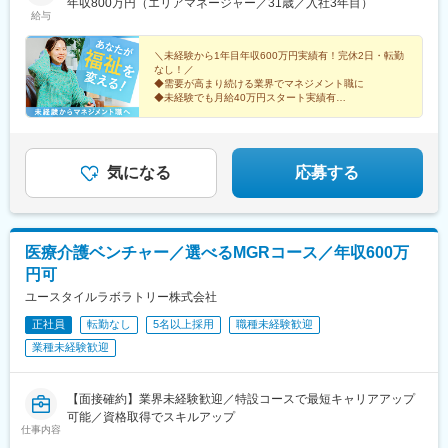
年収800万円（エリアマネージャー／31歳／入社3年目）
奈良、和歌山■中国・四国／岡山、広島、山口、徳島、香川、愛
給与
媛、高知■九州／福岡、佐賀、長崎、熊本、大分、宮崎、鹿児島、
沖縄★【エリア勤務希望・移住希望の方優遇】：サポート制度も
＼未経験から1年目年収600万円実績有！完休2日・転勤
充実していますので、現在のお住まいに関わらずご希望をお知ら
なし！／
◆需要が高まり続ける業界でマネジメント職に
せください！☆『寮費無料プラン』あり（規定有）：下記勤務地
◆未経験でも月給40万円スタート実績有
希望・移住希望の方はお気軽にご相談ください！※【北海道】【東
◆30～40代の女性マネジャー多数活躍中
京都】【神奈川県】【新潟県】【三重県】【滋賀県】【沖縄県】
◆会社負担で資格取得可能
での勤務の場合★全国のご希望勤務地へU・Iターン可能・初期費
◆株式上場を目指す急成長ベンチャー
用会社負担等の移住支援あり（規定有）・U・Iターン転勤希望者
気になる
応募する
への1年間の支援あり（規定有）★江戸川・川崎・湘南・川越・香
川・徳島・青森にて新規事業所オープン！
医療介護ベンチャー／選べるMGRコース／年収600万
円可
ユースタイルラボラトリー株式会社
正社員
転勤なし
5名以上採用
職種未経験歓迎
業種未経験歓迎
【面接確約】業界未経験歓迎／特設コースで最短キャリアアップ
可能／資格取得でスキルアップ
仕事内容