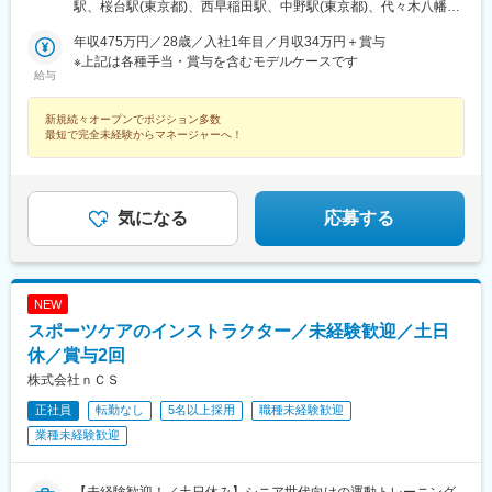
区高田馬場1-31-8 高田馬場ダイカンプラザ419号室各線「高田
駅、桜台駅(東京都)、西早稲田駅、中野駅(東京都)、代々木八幡
馬場駅」徒歩2分■ユースタイルケア 新中野東京都中野区中央4-
駅、四谷三丁目駅、練馬駅、代々木公園駅、四ツ谷駅
24-13 TMハウス中野101号室東京メトロ丸ノ内線「新中野駅」
年収475万円／28歳／入社1年目／月収34万円＋賞与
徒歩5分■ユースタイルケア 哲学堂東京都新宿区西落合2-11-5 メ
※上記は各種手当・賞与を含むモデルケースです
給与
ゾンド岩崎101都営地下鉄大江戸線「落合南長崎駅」徒歩8分■ユ
ースタイルケア 神宮東京都渋谷区初台2-5-21 初台富士ハイツ
新規続々オープンでポジション多数
104号室京王線「初台駅」徒歩5分■ユースタイルケア 四ッ谷東京
最短で完全未経験からマネージャーへ！
都新宿区荒木町16-26 エスペロビル402都営新宿線「曙橋駅」徒
歩3分▼2026年4月オープン！■ユースタイルケア 桜台東京都練馬
区豊玉上 2-20-4 石原ビル201西武池袋線「桜台駅」より徒歩3分※
受動喫煙対策あり
気になる
応募する
NEW
スポーツケアのインストラクター／未経験歓迎／土日
休／賞与2回
株式会社ｎＣＳ
正社員
転勤なし
5名以上採用
職種未経験歓迎
業種未経験歓迎