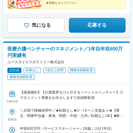
★明確なキャリアパス
ャリアチェンジによる昇格可能☆ページ下部「勤務地の一例」も
★介護経験ゼロからマネージャー輩出
ご参照ください【2／全国マネージャーコース】◆全国募集／引越
★資格取得費用は会社負担
し手当・社宅◆入社半年の養成期間中は東京・神奈川・埼玉／所
★完全週休2日／転勤なし・UIターン可
在地はHP参照⇒養成期間後の勤務地は現在お住まいの地域又はジ
気になる
応募する
ェネラルマネージャーと相談の上決定◆引越し手当支給・家賃無
料の借り上げ社宅提供☆早期キャリアアップしたい方に最適なポ
ジション
医療介護ベンチャーのマネジメント／1年目年収600万
円実績有
ユースタイルラボラトリー株式会社
正社員
転勤なし
5名以上採用
職種未経験歓迎
業種未経験歓迎
【面接確約】【介護業界をけん引するソーシャルベンチャー】◎
マネジメント業務をお任せします◎未経験歓迎
仕事内容
＼全国で積極採用中／★転勤なし★U・Iターン支援あり★【東
北・関東甲信越・東海・関西・中国・九州／転勤なしOK】■東北
勤務地
／北海道、青森、岩手、宮城、山形、福島■関東甲信越／茨城、栃
木、群馬、埼玉、千葉、東京、神奈川、新潟、富山、山梨、長野■
年収600万円（サービスマネージャー／28歳／入社1年目）
東海／岐阜、静岡、愛知、三重■関西／滋賀、京都、大阪、兵庫、