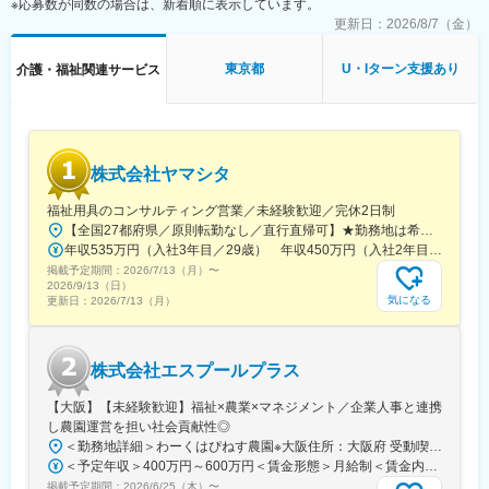
※応募数が同数の場合は、新着順に表示しています。
更新日：
2026/8/7（金）
東京都
U・Iターン支援あり
介護・福祉関連サービス
株式会社ヤマシタ
福祉用具のコンサルティング営業／未経験歓迎／完休2日制
【全国27都府県／原則転勤なし／直行直帰可】★勤務地は希望を考慮★拠点により車通勤OK※充足状況により、ご希望の勤務地での募集が終了している場合があります。※転居を伴う転勤の有無は、半年ごとに希望を伺い、選択いただけます。■東北■・宮城県（仙台市）■関東■・東京都（東京23区など）・神奈川県（横浜市など）・埼玉県（さいたま市など）・千葉県（千葉市など）・茨城県（水戸市）・栃木県（宇都宮市／足利市）・群馬県（前橋市）■東海■・愛知県（名古屋市／豊田市／豊橋市／小牧市）・静岡県（静岡市／浜松市／沼津市／焼津市／富士市）・岐阜県（岐阜市）・三重県（四日市市）■信越・北陸■・長野県（長野市）・山梨県（甲府市）・石川県（金沢市）・富山県（富山市）・福井県（福井市）■関西■・大阪府・兵庫県（神戸市／尼崎市／姫路市）・京都府（京都市）・奈良県（奈良市／天理市）・滋賀県（大津市／彦根市）・和歌山県（和歌山市／田辺市）■中国■・広島県（広島市）・岡山県（岡山市）■四国■・香川県（高松市）■九州■・福岡県（福岡市）
年収535万円（入社3年目／29歳） 年収450万円（入社2年目／26歳）
掲載予定期間：
2026/7/13（月）
〜
2026/9/13（日）
気になる
更新日：
2026/7/13（月）
株式会社エスプールプラス
【大阪】【未経験歓迎】福祉×農業×マネジメント／企業人事と連携
し農園運営を担い社会貢献性◎
＜勤務地詳細＞わーくはぴねす農園※大阪住所：大阪府 受動喫煙対策：敷地内全面禁煙変更の範囲：会社の定める事業所
＜予定年収＞400万円～600万円＜賃金形態＞月給制＜賃金内訳＞月額（基本給）：280,000円～420,000円＜月給＞280,000円～420,000円＜昇給有無＞有＜残業手当＞有＜給与補足＞※予定年収はあくまでも目安の金額であり、選考を通じて上下する可能性があります。■昇給：年2回（8月・2月）■賞与：年2回（7月・12月）賃金はあくまでも目安の金額であり、選考を通じて上下する可能性があります。月給(月額)は固定手当を含めた表記です。
掲載予定期間：
2026/6/25（木）
〜