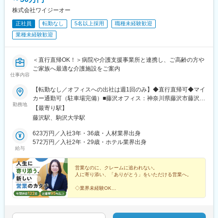
株式会社ワイジーオー
正社員
転勤なし
5名以上採用
職種未経験歓迎
業種未経験歓迎
＜直行直帰OK！＞病院や介護支援事業所と連携し、ご高齢の方や
ご家族へ最適な介護施設をご案内
仕事内容
【転勤なし／オフィスへの出社は週1回のみ】◆直行直帰可◆マイ
カー通勤可（駐車場完備）■藤沢オフィス：神奈川県藤沢市藤沢
勤務地
484-1 藤沢アンバービル4階■東京オフィス：東京都世田谷区駒
【最寄り駅】
沢2丁目12-3 大幸ビル7F＜担当エリア候補＞■東京都内世田谷
藤沢駅、駒沢大学駅
区・大田区・板橋区・北区・武蔵野市・三鷹市・調布市・狛江
市・八王子市■神奈川県内横浜市（西区・中区・南区・港南区・磯
623万円／入社3年・36歳・人材業界出身
子区・金沢区）・横須賀市・逗子市・葉山町相模原市・厚木市・
572万円／入社2年・29歳・ホテル業界出身
給与
海老名市・大和市・座間市・綾瀬市■埼玉県内新座市・朝霞市・和
光市・志木市・富士見市・ふじみ野市・戸田市・三芳町※その他
東京都・神奈川県・埼玉県 各エリアもご相談ください。※受動喫
営業なのに、クレームに追われない。
人に寄り添い、「ありがとう」をいただける営業へ。
煙対策あり
◇業界未経験OK
◆創業102年
◇年休122日
◆完全週休2日制（土日祝休）
◇直行直帰可／週1回出社