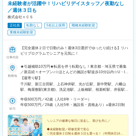
未経験者が活躍中！リハビリデイスタッフ／夜勤なし
／週休３日も
株式会社ｎＣＳ
正社員
転勤なし
5名以上採用
職種未経験歓迎
業種未経験歓迎
【完全週休２日で日勤のみ！週休3日選択でゆったり続ける】リハ
ビリプログラムでシニアを元気に！
仕事内容
★引越補助10万円★転居を伴う転勤なし！東京都・埼玉県で募集
／新店続々オープン♪☆ほとんどの施設が駅徒歩10分以内☆U・Iタ
勤務地
ーン歓迎☆希望勤務地を考慮☆自宅から通える範囲内での配属※目
【最寄り駅】
安：1時間以内を想定【nagomiプラス】＜東京都＞■豊島区（千川
千川駅、新江古田駅、上石神井駅、光が丘駅、新中野駅、八幡山
店）■練馬区（豊玉店、石神井店、高松店）■中野区（中野店）■
駅、梅屋敷駅(東京都)、洗足池駅、上板橋駅、桜新町駅、井荻駅、
杉並区（高井戸店）■大田区（大森店、洗足池店）■板橋区（とき
大泉学園駅、練馬駅、武蔵関駅、中村橋駅、椎名町駅、学芸大学
わ台店／2025年4月開設）■世田谷区（用賀店）【nagomi】＜東
年収600万円／42歳（入社8年・リーダー）
駅、東武練馬駅、豪徳寺駅、祖師ケ谷大蔵駅、荻窪駅、神楽坂
京都＞■練馬区内（井荻店、大泉学園店、光が丘店、桜台店、武蔵
年収500万円／29歳（入社5年・施設長・資格あり）※週休2日制
駅、中井駅、駒場東大前駅、西新宿五丁目駅、野方駅、笹塚駅、
給与
関店、中村橋店）■豊島区内（椎名町店、千川店）■目黒区（目黒
菊川駅(東京都)、西調布駅、保谷駅、谷保駅、国立駅、北浦和駅、
中央町店）■板橋区（徳丸店）■世田谷区（豪徳寺店、成城店）■
新座駅、東長崎駅、中野新橋駅、芦花公園駅、大森町駅、長原駅
杉並区（荻窪店）■新宿区（神楽坂店、新宿落合店）■渋谷区（駒
＼シニアの健康な毎日に並走し、喜びを共に／
(東京都)、用賀駅、桜台駅(東京都)、富士見台駅、要町駅、山下駅
場店）■中野区（弥生町店、野方店、笹塚店）■大田区（蒲田店）
(東京都)、江戸川橋駅、下落合駅、代々木八幡駅、京急蒲田駅、住
◆未経験歓迎／研修充実で安心
■江東区（森下店）■調布市（西調布店）■西東京市（西東京店）■
吉駅(東京都)、中野富士見町駅、北千束駅、豊島園駅(都営線)、宮
◇完全週休２日制＆週休３日も選べる！（年間休日162