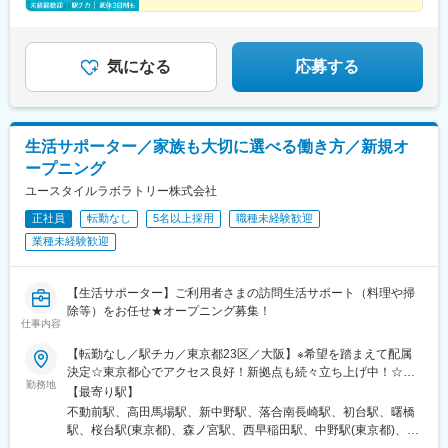
府中市（西府中店）■国分寺市（国立店）＜埼玉県＞■さいたま市
日）
の坂駅、牛込神楽坂駅、落合駅(東京都)、代々木上原駅、中野坂上
◆夜勤なし／長期休暇も取得しやすい
浦和区（浦和店）■新座市（新座店）※受動喫煙対策：屋内禁煙
駅、糀谷駅
◇転勤なし／福利厚生充実・キャリアアップも
気になる
応募する
生活サポーター／家族も大切に選べる働き方／新規オ
ープニング
ユースタイルラボラトリー株式会社
正社員
転勤なし
5名以上採用
職種未経験歓迎
業種未経験歓迎
【生活サポーター】ご利用者さまの訪問生活サポート（料理や掃
除等）をお任せ★オープニング募集！
仕事内容
【転勤なし／駅チカ／東京都23区／大阪】※希望を踏まえて配属
決定☆東京都心でアクセス良好！新拠点も続々立ち上げ中！☆大
勤務地
阪拠点、2026年新規オープン！《採用拠点》■ユースタイルケア
【最寄り駅】
大阪城南大阪市中央区法円坂1-1-38「森ノ宮駅」より徒歩10分
不動前駅、高田馬場駅、新中野駅、落合南長崎駅、初台駅、曙橋
「谷町四丁目駅」より徒歩8分■ユースタイルケア 不動前東京都目
駅、桜台駅(東京都)、森ノ宮駅、西早稲田駅、中野駅(東京都)、
黒区下目黒3-18-7東急電鉄目黒線「不動前駅」徒歩8分■ユースタ