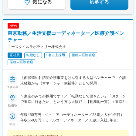
気になる
応募する
NEW
東京勤務／生活支援コーディネーター／医療介護ベン
チャー
ユースタイルラボラトリー株式会社
正社員
転勤なし
5名以上採用
職種未経験歓迎
業種未経験歓迎
【面談確約】訪問介護事業をけん引する大型ベンチャーで、介護
未経験から《マネージャー候補枠》として採用
仕事内容
＼東京のみでの採用です！／「転勤なしで働きたい」「UIターン
で東京に行きたい」という方も大歓迎！【勤務地一覧】＜東京23
勤務地
区内＞千代田区、中央区、港区、新宿区、文京区、台東区、墨田
区、江東区、品川区、目黒区、大田区、世田谷区、渋谷区、中野
年収450万円（ジュニアコーディネーター／28歳／入社1年目）
区、杉並区、豊島区、北区、荒川区、板橋区、練馬区、足立区、
年収550万円（ミドルコーディネーター／31歳／入社3年目）
葛飾区、江戸川区＜その他エリア＞八王子市、立川市、武蔵野
給与
市、三鷹市、青梅市、府中市、昭島市、調布市、町田市、小金井
市、小平市、日野市、東村山市、国分寺市、国立市、福生市、狛