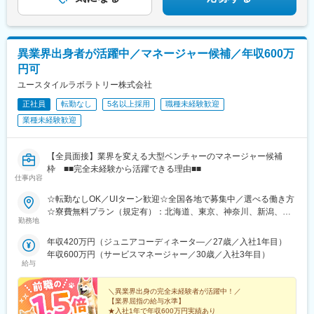
駅(阪神線)、山陽天満駅、加古川駅、新神戸駅、住吉駅(兵庫県・
東海道)、香櫨園駅、中山寺駅、大久保駅(兵庫県)、舞子公園駅、
六甲駅、富雄駅、横川駅、小網町駅、吉塚駅、茶山駅(福岡県)、九
大学研都市駅、福大前駅、竜田口駅、熊本駅、和歌山市駅、県庁
異業界出身者が活躍中／マネージャー候補／年収600万
通り駅、代々木八幡駅、立場駅
円可
ユースタイルラボラトリー株式会社
正社員
転勤なし
5名以上採用
職種未経験歓迎
業種未経験歓迎
【全員面接】業界を変える大型ベンチャーのマネージャー候補
枠 ■■完全未経験から活躍できる理由■■
仕事内容
☆転勤なしOK／UIターン歓迎☆全国各地で募集中／選べる働き方
☆寮費無料プラン（規定有）：北海道、東京、神奈川、新潟、三
勤務地
重、滋賀、沖縄☆マイカー通勤手当有【1／地元マネージャーコー
ス】◇地元採用・転勤なし可■東北／北海道、青森、岩手、宮城、
年収420万円（ジュニアコーディネータ―／27歳／入社1年目）
山形、福島■関東甲信越／茨城、栃木、群馬、埼玉、千葉、東京、
年収600万円（サービスマネージャー／30歳／入社3年目）
神奈川、新潟、富山、山梨、長野■東海／岐阜、静岡、愛知、三重
給与
■関西／滋賀、京都、大阪、兵庫、奈良、和歌山■中国・四国／岡
山、広島、山口、徳島、香川、愛媛、高知■九州／福岡、佐賀、長
＼異業界出身の完全未経験者が活躍中！／
崎、熊本、大分、宮崎、鹿児島、沖縄☆江戸川・川崎・湘南・川
【業界屈指の給与水準】
★入社1年で年収600万円実績あり
越・香川・徳島・青森・多摩川にて新規オープン★別事業へのキ