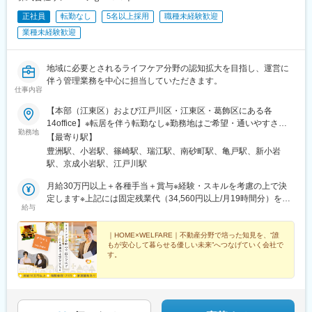
正社員
転勤なし
5名以上採用
職種未経験歓迎
業種未経験歓迎
地域に必要とされるライフケア分野の認知拡大を目指し、運営に
伴う管理業務を中心に担当していただきます。
仕事内容
【本部（江東区）および江戸川区・江東区・葛飾区にある各
14office】※転居を伴う転勤なし※勤務地はご希望・通いやすさを
勤務地
考慮の上で決定します＼現在の目標は「2029年中に30拠点」／
【最寄り駅】
2026年7月に1６、17、18棟目となるofficeのOPENを控え、2026
豊洲駅、小岩駅、篠崎駅、瑞江駅、南砂町駅、亀戸駅、新小岩
年中に19、20棟目、2027年中に21、22、23棟目、そして2029年
駅、京成小岩駅、江戸川駅
度中には30officeの運営を現在の目標としています。今後も組織を
強化しながら規模拡大を目指していく予定です。■本部/東京都江
月給30万円以上＋各種手当＋賞与※経験・スキルを考慮の上で決
東区枝川1-15-9＜アクセス＞・東京メトロ有楽町線「豊洲駅」よ
定します※上記には固定残業代（34,560円以上/月19時間分）を含
給与
り徒歩12分■各office【江戸川区】・江戸川/篠崎町/上篠崎/鹿骨/上
みます※固定残業代を超過した残業代は全額追加で支給いたします
篠崎/北小岩/西小岩/南小岩/西小岩＼江戸川区エリアの魅力／都心
＼資格取得＆キャリアアップサポートあり／ライフケアのお仕事
でありながら川・海・公園など自然を感じられるエリアです。
は、AIでは替えがきかないことから今非常に注目されている分野
｜HOME×WELFARE｜不動産分野で培った知見を、“誰
もが安心して暮らせる優しい未来”へつなげていく会社で
【江東区】・東砂/亀戸＼江東区エリアの魅力／下町情緒と湾岸エ
です。希望に応じて「サービス管理責任者」「相談支援専門員研
す。
リアの開放感が共存するエリアです。【葛飾区】・新小岩＼葛飾
修」「移動支援従事者」「ケアマネージャー」などの資格取得支
区エリアの魅力／柴又や亀有など親しみやすい街並みが広がり、
援も行っており、より安定性を担保しながら将来に向けてキャリ
＊不動産×生活サポートで社会課題解決に貢献
＊ニーズが高い分野でキャリアを描ける
落ち着いた雰囲気のエリアです。
アの幅を広げていくことが可能です。
＊月給30万円以上・年休123日・家賃補助あり 他