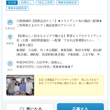
正社員
転勤なし
5名以上採用
職種未経験歓迎
業種未経験歓迎
◎面接確約【残業ほぼナシ！】★クライアント先の施設へ配属★
ご利用者さまのケア＋施設改善のアドバイス
仕事内容
【転勤なし／好きなエリアで働ける】希望エリアのクライアント
先（介護・病院関連施設）へ配属「できれば車通勤がいい」「未
勤務地
経験なので先輩スタッフと一緒に働きたい」等ご相談ください！
【最寄り駅】
━━【配属エリア】━━＜1＞北海道・東北／北海道、岩手※、宮
船堀駅、小台駅、代々木公園駅、東新宿駅、駒沢大学駅、桜台駅
城、福島＜2＞北関東／茨城、栃木、群馬＜3＞首都圏／東京、神
(東京都)、麹町駅、田原町駅(東京都)、不動前駅、八王子駅、中野
奈川、埼玉、千葉＜4＞甲信越／長野、新潟＜5＞東海／愛知、静
坂上駅、調布駅、蓮根駅、後楽園駅、東久留米駅、苗穂駅、琴似
岡、岐阜＜6＞関西／大阪、京都、兵庫、和歌山、奈良※＜7＞中
年収340万円／入社半年／資格なし
駅(函館本線)、新道東駅、西２８丁目駅、郡山駅(福島県)、愛子
四国／広島※、岡山※＜8＞九州／福岡、熊本※、長崎※、大分※、鹿
年収370万円／入社1年目／実務者研修修了
駅、北仙台駅、泉中央駅、作並駅、境町駅、高崎駅、東武宇都宮
給与
児島※☆各所に契約施設があり、住む場所が変わってもキャリアを
駅、大宮駅(埼玉県)、南与野駅、蒲生駅、花崎駅、行田駅、北本
長期的に築くことができます！（※印のエリアは経験者のみ採用中
駅、和光市駅、岩槻駅、志久駅、戸塚安行駅、久喜駅、浜野駅、
です）☆勤務地住所は一例となります。━━【転居希望者向けの
【Q】介護施設アドバイザーって何？ 私にもできる？
六実駅、常盤平駅、みどり台駅、柏駅、小机駅、古淵駅、高座渋
【A】アイデアを現場に還元できる、新しい働き方です
働き方も】━━将来的に地元を離れたい方は、半年ほど地元勤務
谷駅、横浜駅、辻堂駅、淵野辺駅、いずみ中央駅、越後赤塚駅、
後、東京神奈川など首都圏への転勤も可能！移住支援制度（費用
新潟駅、見附駅、名鉄岐阜駅、松本駅、積志駅、東静岡駅、桜橋
会社負担）もあり、早期キャリアアップも見込めます！
駅(静岡県)、小垣江駅、北新川駅、神領駅、名鉄名古屋駅、小野駅
(京都府)、北野白梅町駅、上桂駅、西向日駅、今出川駅、福知山
駅、神宮丸太町駅、古市駅(大阪府)、大日駅、門真南駅、瑞光四丁
目駅、星ケ丘駅(大阪府)、城北公園通駅、南巽駅、崇禅寺駅、尼崎
気になる
応募する