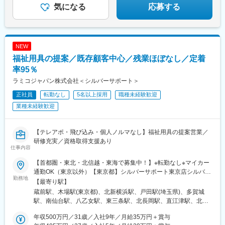
◆月給28万円以上
気になる
応募する
NEW
福祉用具の提案／既存顧客中心／残業ほぼなし／定着
率95％
ラミコジャパン株式会社＜シルバーサポート＞
正社員
転勤なし
5名以上採用
職種未経験歓迎
業種未経験歓迎
【テレアポ・飛び込み・個人ノルマなし】福祉用具の提案営業／
研修充実／資格取得支援あり
仕事内容
【首都圏・東北・北信越・東海で募集中！】※転勤なし※マイカー
通勤OK（東京以外）【東京都】シルバーサポート東京店シルバー
勤務地
サポート江東店【神奈川県】シルバーサポート横浜店【埼玉県】
【最寄り駅】
シルバーサポート戸田店【宮城県】シルバーサポート仙台店シル
蔵前駅、木場駅(東京都)、北新横浜駅、戸田駅(埼玉県)、多賀城
バーサポート仙台南店シルバーサポート仙台北店【新潟県】シル
駅、南仙台駅、八乙女駅、東三条駅、北長岡駅、直江津駅、北長
バーサポート三条店シルバーサポート長岡店シルバーサポート上
野駅、川原町駅、田原町駅(東京都)、新御徒町駅
越店【長野県】シルバーサポート長野店【三重県】シルバーサポ
年収500万円／31歳／入社9年／月給35万円＋賞与