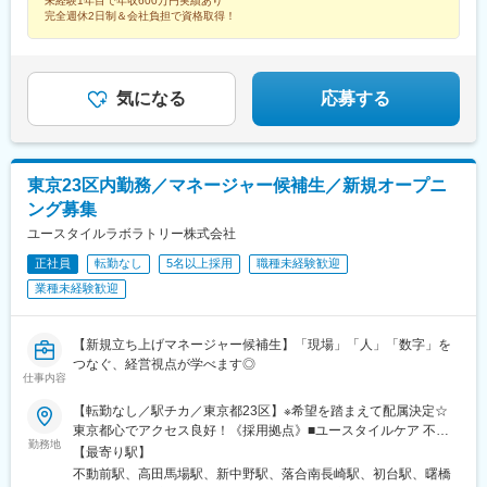
未経験1年目で年収600万円実績あり
江市、東大和市、清瀬市、東久留米市、武蔵村山市、多摩市、稲
完全週休2日制＆会社負担で資格取得！
城市、羽村市、あきる野市、西東京市、日の出町※希望勤務地を踏
まえて配属決定します※受動喫煙対策あり＝＝＝☆将来的に全国の
ご希望勤務地へUIターン可能・初期費用会社負担等の移住支援あ
り（規定有）・UIターン転勤希望者への年間の支援あり（規定
気になる
応募する
有）☆マイカー通勤手当あり（1回200円）
東京23区内勤務／マネージャー候補生／新規オープニ
ング募集
ユースタイルラボラトリー株式会社
正社員
転勤なし
5名以上採用
職種未経験歓迎
業種未経験歓迎
【新規立ち上げマネージャー候補生】「現場」「人」「数字」を
つなぐ、経営視点が学べます◎
仕事内容
【転勤なし／駅チカ／東京都23区】※希望を踏まえて配属決定☆
東京都心でアクセス良好！《採用拠点》■ユースタイルケア 不動
勤務地
前東京都目黒区下目黒3-18-7 スカイコート目黒201号室東急電
【最寄り駅】
鉄目黒線「不動前駅」徒歩8分■ユースタイルケア 新宿東京都新宿
不動前駅、高田馬場駅、新中野駅、落合南長崎駅、初台駅、曙橋