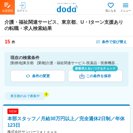
会員登録
ログイン
気になる
メニュー
介護・福祉関連サービス、東京都、U・Iターン支援あり
の転職・求人検索結果
15
条件で並び替え
件
現在の検索条件
[勤務地]東京都 [業種]介護・福祉関連サービス-医薬品・医療機器・ライフサイエンス・医療系サービス [詳細条件](待遇・福利厚生)U・Iターン支援あり
新着求人をいつでもチェック
条件の変更
この条件を保存
東京都
のみで募集中
NEW
本部スタッフ／月給30万円以上／完全週休2日制／年休
123日
株式会社サンハーツｇｒｏｕｐ