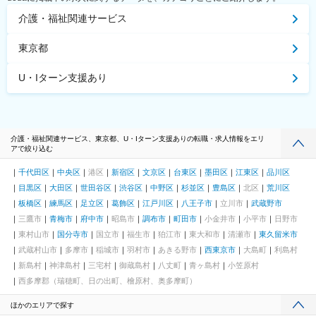
介護・福祉関連サービス
東京都
U・Iターン支援あり
介護・福祉関連サービス、東京都、U・Iターン支援ありの転職・求人情報をエリ
アで絞り込む
千代田区
中央区
港区
新宿区
文京区
台東区
墨田区
江東区
品川区
目黒区
大田区
世田谷区
渋谷区
中野区
杉並区
豊島区
北区
荒川区
板橋区
練馬区
足立区
葛飾区
江戸川区
八王子市
立川市
武蔵野市
三鷹市
青梅市
府中市
昭島市
調布市
町田市
小金井市
小平市
日野市
東村山市
国分寺市
国立市
福生市
狛江市
東大和市
清瀬市
東久留米市
武蔵村山市
多摩市
稲城市
羽村市
あきる野市
西東京市
大島町
利島村
新島村
神津島村
三宅村
御蔵島村
八丈町
青ヶ島村
小笠原村
西多摩郡（瑞穂町、日の出町、檜原村、奥多摩町）
ほかのエリアで探す