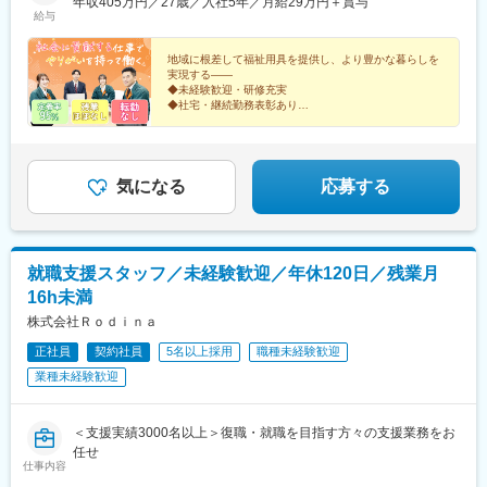
ート三重中央店※受動喫煙対策：敷地内喫煙可能場所あり（拠点に
年収405万円／27歳／入社5年／月給29万円＋賞与
給与
応じて変更あり）
地域に根差して福祉用具を提供し、より豊かな暮らしを
実現する――
◆未経験歓迎・研修充実
◆社宅・継続勤務表彰あり
◆専門資格の取得支援あり・手に職がつく
◆テレアポ・飛び込み・個人ノルマなし・既存顧客が中
心
◆17時半定時・残業ほぼなし
気になる
応募する
就職支援スタッフ／未経験歓迎／年休120日／残業月
16h未満
株式会社Ｒｏｄｉｎａ
正社員
契約社員
5名以上採用
職種未経験歓迎
業種未経験歓迎
＜支援実績3000名以上＞復職・就職を目指す方々の支援業務をお
任せ
仕事内容