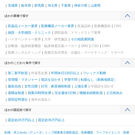
茨城県
栃木県
群馬県
埼玉県
千葉県
神奈川県
山梨県
ほかの業種で探す
医薬品メーカー業界
医療機器メーカー業界
医薬品卸
医療機器卸
CRO
病院・大学病院・クリニック
調剤薬局・ドラッグストア業界
バイオベンチャー業界
大学・研究施設
その他医療関連
診断薬・臨床検査機器・臨床検査試薬メーカー
SMO
CSO
CMO
医療コンサルティング
医療広告代理店・出版社・マーケティング・リサーチ
ほかのこだわり条件で探す
第二新卒歓迎
外資系企業
年間休日120日以上
フレックス勤務
管理職・マネジャー
英語を活かす
学歴不問
転勤なし（勤務地限定）
服装自由
女性活躍
社宅・家賃補助制度
上場企業
中国語を活かす
退職金制度
残業20時間未満
完全週休2日制
職種未経験歓迎
土日祝休み
原則定時退社
海外出張あり
ほかの固定給で探す
固定給25万円以上
固定給35万円以上
転職・求人doda（デューダ）トップ
関東
東京都
医薬品・医療機器・ライフサイエンス・医療