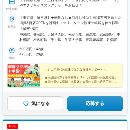
【未経験歓迎！／土日休み】シニア世代向けの運動トレーニング
やエクササイズのレクチャーをお任せ！
仕事内容
【東京都・埼玉県】★転勤なし★引越し補助手当10万円支給！☆
増員&新店OPENを計画中！☆U・Iターン歓迎☆転居を伴う転勤な
勤務地
し☆自宅から通える範囲内での配属※目安：1時間以内を想定リハ
【最寄り駅】
ビリデイサービス「nagomi」直営店■東京都練馬区（井荻店、大
池袋駅、井荻駅、大泉学園駅、光が丘駅、練馬駅、武蔵関駅、中
泉学園店、光が丘店、桜台店、武蔵関店、中村橋店）■東京都豊島
村橋駅、椎名町駅、千川駅、学芸大学駅、東武練馬駅、谷保駅、
区（椎名町店、千川店）■東京都目黒区（目黒中央町店）■東京都
豪徳寺駅、祖師ケ谷大蔵駅、荻窪駅、神楽坂駅、中井駅、駒場東
府中市（西府中店）■東京都板橋区（徳丸店）■東京都調布市（西
600万円／42歳
大前駅、西新宿五丁目駅、野方駅、笹塚駅、梅屋敷駅(東京都)、菊
調布店）■東京都中野区（弥生町店、野方店、笹塚店）■東京都大
475万円／29歳
川駅(東京都)、西調布駅、保谷駅、国立駅、北浦和駅、新座駅、東
給与
田区（蒲田店）■東京都西東京市（西東京店）■東京都世田谷区
池袋駅、桜台駅(東京都)、富士見台駅、要町駅、山下駅(東京都)、
（豪徳寺店、成城店）■東京都杉並区（荻窪店）■東京都新宿区
江戸川橋駅、下落合駅、代々木八幡駅、中野新橋駅、京急蒲田
（神楽坂店、新宿落合店）■東京都渋谷区（駒場店）■東京都国分
＼シニア世代の健康で元気な毎日をサポート！／
駅、住吉駅(東京都)、都電雑司ケ谷駅、豊島園駅(都営線)、宮の坂
寺市（国立店）■東京都江東区（森下店）■埼玉県さいたま市浦和
駅、牛込神楽坂駅、落合駅(東京都)、代々木上原駅、中野坂上駅、
★未経験歓迎！接客経験を活かして活躍中の先輩多数！
区（浦和店）■埼玉県新座市（新座店）※受動喫煙対策：屋内禁煙
糀谷駅
★完全週休２日制（土日休）＆週休３日も選択可能！
★運動経験などを活かしてキャリアアップ！
★手当充実＆ノルマも夜勤もなく働きやすさバッチリ！
気になる
応募する
NEW