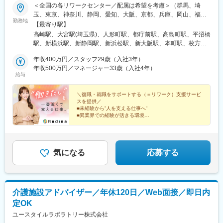
＜全国の各リワークセンター／配属は希望を考慮＞（群馬、埼
玉、東京、神奈川、静岡、愛知、大阪、京都、兵庫、岡山、福
勤務地
岡）★転勤が必要な際は相談の上、希望を考慮し決定・群馬：高
【最寄り駅】
崎（2026年10月開設予定）・埼玉：大宮／大宮東口・東京：日本
高崎駅、大宮駅(埼玉県)、人形町駅、都庁前駅、高島町駅、平沼橋
橋／新宿南口・神奈川：横浜東口／横浜西口／新横浜・静岡：静
駅、新横浜駅、新静岡駅、新浜松駅、新大阪駅、本町駅、枚方市
岡／浜松・愛知：伏見・大阪：新大阪／新大阪西口／本町／枚
駅、京都河原町駅、丸太町駅(京都市営)、高速神戸駅、岡山駅前
方・京都：京都河原町／烏丸御池・兵庫：神戸・岡山：岡山・福
年収400万円／スタッフ29歳（入社3年）
駅、博多駅、水天宮前駅、南新宿駅、横浜駅、日吉町駅、浜松
岡：博多筑紫口※オフィス内禁煙※新規事業所を希望の場合、開設
年収500万円／マネージャー33歳（入社4年）
駅、東淀川駅、南方駅(大阪府)、心斎橋駅、宮之阪駅、祇園四条
給与
まで既存事業所で勤務いただきます（応相談）
駅、烏丸御池駅、神戸駅(兵庫県)、岡山駅、東比恵駅、茅場町駅、
新宿駅、戸部駅、静岡駅、第一通り駅、崇禅寺駅、堺筋本町駅、
＼復職・就職をサポートする（＝リワーク）支援サービ
烏丸駅、ハーバーランド駅、西川緑道公園駅
スを提供／
■未経験から”人を支える仕事へ”
■異業界での経験が活きる環境
■国家資格保有率7割・資格取得支援充実
■誕生日休暇・リフレッシュ休暇あり
■月給26万円以上スタート
気になる
応募する
介護施設アドバイザー／年休120日／Web面接／即日内
定OK
ユースタイルラボラトリー株式会社