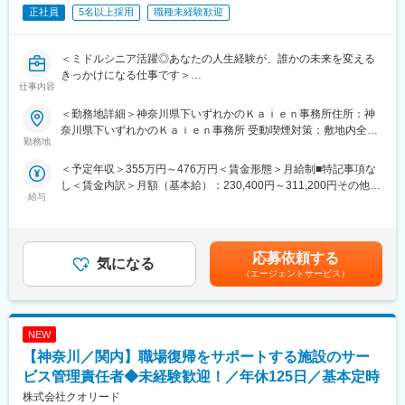
・関係機関との連携
正社員
5名以上採用
職種未経験歓迎
・職業訓練の開発・運営補助
・企業に対する人材紹介・マッチング（訓練生・同社運営求人サ
イトの登録会員）
＜ミドルシニア活躍◎あなたの人生経験が、誰かの未来を変える
※「プレ就労移行支援」ともいえる「自立訓練（生活訓練）」で勤
きっかけになる仕事です＞
仕事内容
務いただく場合もございます。
【仕事の魅力ポイント】
＜勤務地詳細＞神奈川県下いずれかのＫａｉｅｎ事務所住所：神
■研修について：
・これまでの社会人経験や人生経験が支援に活かせる
奈川県下いずれかのＫａｉｅｎ事務所 受動喫煙対策：敷地内全面
◎入社時から段階的で充実した研修制度を整えています。
・利用者様の「就職できました」「人生が変わりました」という
勤務地
禁煙変更の範囲：会社の定める事業所（リモートワーク含む）
・入社～2週間：新人研修を実施
喜びを一緒に分かち合える
＜予定年収＞355万円～476万円＜賃金形態＞月給制■特記事項な
・入社1・3・6か月ごとに、業務の振り返りや成長確認を行いま
・残業5H程度で会社として効率よく業務ができるように取り組み
し＜賃金内訳＞月額（基本給）：230,400円～311,200円その他固
す。
給与
定手当/月：57,600円～77,800円＜月給＞288,000円～389,000円
→6か月目には同期合宿を開催し、社長によるミッションレクチ
■業務詳細
＜昇給有無＞有＜残業手当＞有＜給与補足＞■賞与：年1回（評価
ャーやケース会議を行います。
「働きたいけれど自信が持てない」「何度挑戦してもうまくいか
に応じて支給）・50,000円（2025年実績／在籍1年以上のフルタ
◎各拠点ではメンターをおき、質の高いOJTと相談しやすい環境
ない」と悩む障がいのある方に対し、就職から職場定着までを一
イムの場合）※賞与、手当の支給対象・支給額は、評価や状況によ
で成長をサポート
貫して支援しています。
応募依頼する
気になる
り変更になる可能性があります。賃金はあくまでも目安の金額で
◎キャリアに合わせた研修を提供し、常に学んでいける環境
利用者様が自分らしい働き方を見つけていけるようサポートして
（エージェントサービス）
あり、選考を通じて上下する可能性があります。月給(月額)は固定
いくのはこの仕事ならではの大きなやりがいです。
手当を含めた表記です。
■業界未経験の方も多数活躍！
・障害のある方の就活支援（キャリアカウンセリング・ビジネス
福祉業界の経験は問いません。
マナーのレクチャー・面接練習対応、企業訪問・面接同行な
営業、販売・接客、教育、事務など、多様なバックグラウンドを
NEW
ど）、定着支援
持つ社員が活躍！
・関係機関との連携
【神奈川／関内】職場復帰をサポートする施設のサー
・職業訓練の開発・運営補助
ビス管理責任者◆未経験歓迎！／年休125日／基本定時
■当社について
・企業に対する人材紹介・マッチング（訓練生・同社運営求人サ
株式会社クオリード
2009年創業。「障害 × 強み × 仕事」の領域で、人材紹介や就労支
イトの登録会員）