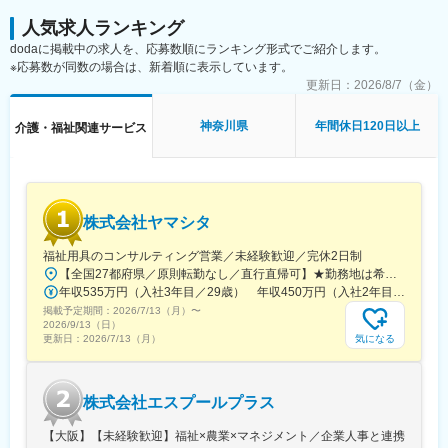
可能。技術刷新フェーズの経験を通じてエンジニアとしての市場
■入社後について：
人気求人ランキング
価値を高められます。
最初は必ず先輩が傍につき業務を進めます。一人で判断したり対
dodaに掲載中の求人を、応募数順にランキング形式でご紹介します。
応したりすることはありません。
※応募数が同数の場合は、新着順に表示しています。
変更の範囲：会社の定める業務
更新日：
2026/8/7（金）
■研修制度：
1）導入研修
神奈川県
年間休日120日以上
介護・福祉関連サービス
まずは現場での基礎研修とともに、法人の理念やユニットケアの
考え方、介護の基本、接遇のポイントなどを座学で学び、「なぜ
このケアを行うのか」を理解する座学研修の受講からスタートし
ます。
2）OJT研修
株式会社ヤマシタ
各ユニットに配属後は、先輩職員がマンツーマンで業務をサポー
トします。
福祉用具のコンサルティング営業／未経験歓迎／完休2日制
研修期間中は複数名体制のシフトを組み、分からないことをその
【全国27都府県／原則転勤なし／直行直帰可】★勤務地は希望を考慮★拠点により車通勤OK※充足状況により、ご希望の勤務地での募集が終了している場合があります。※転居を伴う転勤の有無は、半年ごとに希望を伺い、選択いただけます。■東北■・宮城県（仙台市）■関東■・東京都（東京23区など）・神奈川県（横浜市など）・埼玉県（さいたま市など）・千葉県（千葉市など）・茨城県（水戸市）・栃木県（宇都宮市／足利市）・群馬県（前橋市）■東海■・愛知県（名古屋市／豊田市／豊橋市／小牧市）・静岡県（静岡市／浜松市／沼津市／焼津市／富士市）・岐阜県（岐阜市）・三重県（四日市市）■信越・北陸■・長野県（長野市）・山梨県（甲府市）・石川県（金沢市）・富山県（富山市）・福井県（福井市）■関西■・大阪府・兵庫県（神戸市／尼崎市／姫路市）・京都府（京都市）・奈良県（奈良市／天理市）・滋賀県（大津市／彦根市）・和歌山県（和歌山市／田辺市）■中国■・広島県（広島市）・岡山県（岡山市）■四国■・香川県（高松市）■九州■・福岡県（福岡市）
場で確認できる環境です。判断や対応を一人で任されることはあ
年収535万円（入社3年目／29歳） 年収450万円（入社2年目／26歳）
りませんのでご安心ください。
掲載予定期間：
2026/7/13（月）
〜
2026/9/13（日）
■チームについて：
気になる
更新日：
2026/7/13（月）
・男女比：3：7
・年齢構成：30代～40代が中心
当施設は中途入社の職員が多いことが特徴です。同業の介護施設
株式会社エスプールプラス
から「もっと一人ひとりに向き合うケアがしたい」「経験を活か
して収入を上げたい」と転職してきたメンバーが多数活躍してい
【大阪】【未経験歓迎】福祉×農業×マネジメント／企業人事と連携
ます。もちろん未経験から始めた方も活躍中です。やる気さえあ