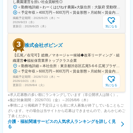
し農園運営を担い社会貢献性◎
ればどなたでも歓迎いたします。
＜勤務地詳細＞わーくはぴねす農園※大阪住所：大阪府 受動喫煙対策：敷地内全面禁煙変更の範囲：会社の定める事業所
＜予定年収＞400万円～600万円＜賃金形態＞月給制＜賃金内訳＞月額（基本給）：280,000円～420,000円＜月給＞280,000円～420,000円＜昇給有無＞有＜残業手当＞有＜給与補足＞※予定年収はあくまでも目安の金額であり、選考を通じて上下する可能性があります。■昇給：年2回（8月・2月）■賞与：年2回（7月・12月）賃金はあくまでも目安の金額であり、選考を通じて上下する可能性があります。月給(月額)は固定手当を含めた表記です。
■キャリアパスについて：
掲載予定期間：
将来はユニットリーダーや施設運営を支える管理職ポジションへ
2026/6/25（木）
〜
2026/9/23（水）
のステップアップも可能です。
気になる
更新日：
2026/6/25（木）
変更の範囲：会社の定める業務
株式会社ポピンズ
【広尾／在宅可】総務／マネージャー候補◆改革リーディング・組
織運営◆福祉保育業界トップクラス企業
＜勤務地詳細＞本社住所：東京都渋谷区広尾5-6-6 広尾プラザ勤務地最寄駅：東京メトロ日比谷線／広尾駅受動喫煙対策：屋内全面禁煙変更の範囲：会社の定める事業所（リモートワーク含む）
＜予定年収＞600万円～800万円＜賃金形態＞月給制＜賃金内訳＞月額（基本給）：400,000円～540,000円その他固定手当/月：100,000円～150,000円＜月給＞500,000円～690,000円＜昇給有無＞有＜残業手当＞無＜給与補足＞■その他固定手当：管理職手当■給与改定有、賞与有（※業績、評価により変動有：昨年度標準評価では2.8カ月）※試用期間中は査定期間に含まれません賃金はあくまでも目安の金額であり、選考を通じて上下する可能性があります。月給(月額)は固定手当を含めた表記です。
掲載予定期間：
2026/7/23（木）
〜
2026/10/21（水）
気になる
更新日：
2026/8/4（火）
※求人応募数の多い順にランキングしています（非公開求人は除く）。
※集計対象期間：2026/7/31（金）～2026/8/6（木）
※事情により掲載終了予定日よりも前に求人募集が終了していることもご
ざいます。その場合は当サイトから応募はできませんので、あらかじめご
了承ください。
介護・福祉関連サービス
の人気求人ランキングを詳しく見
る