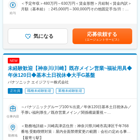
◎インセンティブ手当あり
＜予定年収＞480万円～630万円＜賃金形態＞月給制＜賃金内訳＞
例）平均15～20万円、最高50万円支給の社員もあり（半期ごと）
月額（基本給）：245,000円～300,000円その他固定手当/月：
◎地域密着型の営業
給与
35,000円～50,000円＜月給＞280,000円～350,000円＜昇給有無
◎社内建築士と連携し、住環境提案が可能
＞有＜残業手当＞有＜給与補足＞■賞与：年2回（基本給3ヶ月分
を想定）■給与改定：年1回賃金はあくまでも目安の金額であり、
■企業魅力：
選考を通じて上下する可能性があります。月給(月額)は固定手当を
応募依頼する
・週1回のノー残業デー設定あり
気になる
含めた表記です。
（エージェントサービス）
・地域限定社員制度あり（給与に変動なし）
■キャリアアップ例
・一般⇒主任⇒課長⇒部長⇒統括部長というキャリアアップとな
NEW
っております。
未経験歓迎【神奈川/川崎】既存メイン営業~福祉用具◆
・主任500万円程度～／課長600万円程度～／部長700万円程度～
それぞれの役職へは最短3年程度で上がることができる環境となっ
年休120日◆基本土日祝休◆大手G基盤
ております。
パナソニック エイジフリー株式会社
正社員
職種未経験歓迎
業種未経験歓迎
■職務内容：
(1) 担当地域のケアマネジャーへアプローチ
・まずは既存顧客の引継ぎを受け、新商品のご案内等をしながら
～パナソニックグループ100％出資／年休120日基本土日祝休み／
関係構築をしていきます。
手厚い福利厚生／既存営業メイン／関係構築重視～
・日々の活動を通し、信頼を得ていくことでご紹介をいただきな
仕事内容
同社にて介護用品（浴室用チェア／手すり／歩行車等）の提案営
がら活動の幅を広げていきます。
業をお任せします。
また、実際に商品を販売していく先は要介護者の方となります。
＜勤務地詳細＞川崎高津店住所：神奈川県川崎市高津区千年768
※ケアマネジャーとは：
番地 受動喫煙対策：屋内全面禁煙変更の範囲：会社の定める事業
■職務概要
勤務地
介護を受ける要介護者の心身の状況に応じ、適切な介護サービス
所
【最寄り駅】