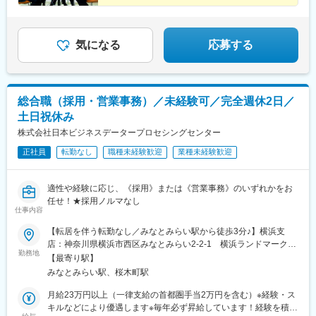
気になる
応募する
総合職（採用・営業事務）／未経験可／完全週休2日／
土日祝休み
株式会社日本ビジネスデータープロセシングセンター
正社員
転勤なし
職種未経験歓迎
業種未経験歓迎
適性や経験に応じ、《採用》または《営業事務》のいずれかをお
任せ！★採用ノルマなし
仕事内容
【転居を伴う転勤なし／みなとみらい駅から徒歩3分♪】横浜支
店：神奈川県横浜市西区みなとみらい2-2-1 横浜ランドマークタ
勤務地
ワー18F《アクセス》- 横浜高速鉄道「みなとみらい駅」から徒歩
【最寄り駅】
3分- JR・横浜市営地下鉄「桜木町」から歩く歩道で徒歩5分※受動
みなとみらい駅、桜木町駅
喫煙対策：屋内禁煙
月給23万円以上（一律支給の首都圏手当2万円を含む）※経験・ス
キルなどにより優遇します※毎年必ず昇給しています！経験を積め