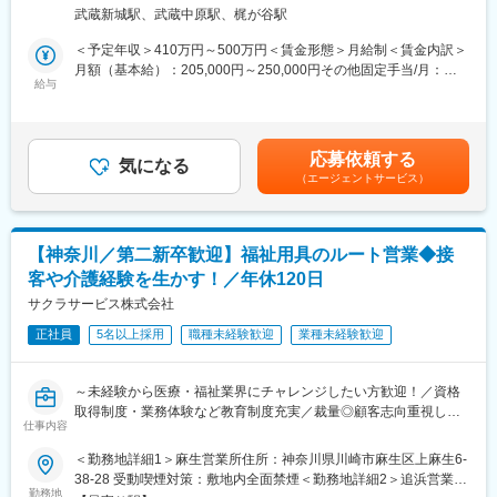
担当エリアのケアマネジャーとの信頼関係を築きながら、介護を
を利用できるよう相談に応じたり、市町村や事業所との連絡・調
武蔵新城駅、武蔵中原駅、梶が谷駅
必要とする方々の生活を支える提案営業です。
整を行ったりする専門職です。
既存顧客の引き継ぎを起点に、新商品のご案内を通じて関係を深
＜予定年収＞410万円～500万円＜賃金形態＞月給制＜賃金内訳＞
め、日々の丁寧なコミュニケーションで信頼を獲得。ケアマネジ
(2) 個人のお客様へのご提案（ケアマネジャーから紹介を受けた要
月額（基本給）：205,000円～250,000円その他固定手当/月：
ャーからのご紹介を広げながら、自身の活動領域を拡大していき
給与
介護者の方）
40,000円＜月給＞245,000円～290,000円＜昇給有無＞有＜残業手
ます。
・お客様の困りごとや身体状況等をヒアリングし、家の危険箇所
当＞有＜給与補足＞■賞与：年2回（基本給3ヶ月分を想定）■給与
ケアマネジャーは要介護者にとって重要な相談役であり、その連
をチェック。
改定：年1回賃金はあくまでも目安の金額であり、選考を通じて上
携を通じて最適な商品・サービスを届けられることが、この仕事
・ 介護用品からリフォームまで生活の質改善に向けてご提案
下する可能性があります。月給(月額)は固定手当を含めた表記で
応募依頼する
の大きなやりがいです。単なる営業にとどまらず、地域の介護を
気になる
・ 売って終わりではなく、定期的に訪問し使用状況等を確認
す。
（エージェントサービス）
支える社会貢献性の高い役割を担えます。
※ 17時頃には事務所へ帰社（基本19時頃には退社）します。
■職務内容：
■フォロー体制：
▼担当地域のケアマネジャーに対してのアプローチ
社内には建築士やケアマネジャー、作業療法士など各分野のエキ
【神奈川／第二新卒歓迎】福祉用具のルート営業◆接
・まずは既存顧客の引継ぎを受け、新商品のご案内等をしながら
スパートが在籍。営業先で専門的な問い合わせを受けた場合も、
客や介護経験を生かす！／年休120日
関係構築をしていきます。
社内の力を借りれば即座に解決できます。また商品の受発注は事
・日々の活動を通し、信頼を得ていくことでご紹介をいただきな
サクラサービス株式会社
務スタッフがサポートします。
がら活動の幅を広げていきます。
正社員
5名以上採用
職種未経験歓迎
業種未経験歓迎
また、実際に商品を販売していく先は要介護者の方となります。
■インセンティブについて
※ケアマネジャーとは：
年2回のインセンティブがあり、平均20万円前後。最大50万円支
介護を受ける要介護者の心身の状況に応じ、適切な介護サービス
給も可能です。
～未経験から医療・福祉業界にチャレンジしたい方歓迎！／資格
を利用できるよう相談に応じたり、市町村や事業所との連絡・調
取得制度・業務体験など教育制度充実／裁量◎顧客志向重視した
整を行ったりする専門職です。
変更の範囲：会社の定める業務
仕事内容
い方へ
＜勤務地詳細1＞麻生営業所住所：神奈川県川崎市麻生区上麻生6-
▼ 個人のお客様へのご提案（ケアマネジャーから紹介を受けた要
■業務内容：
38-28 受動喫煙対策：敷地内全面禁煙＜勤務地詳細2＞追浜営業所
介護者の方）
福祉用具・医療機器のレンタルと販売事業を展開している当社に
勤務地