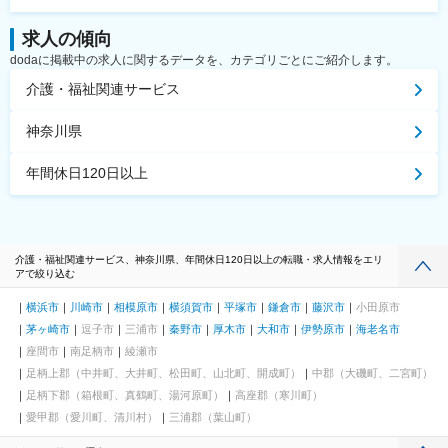
求人の傾向
dodaに掲載中の求人に関するデータを、カテゴリごとにご紹介します。
介護・福祉関連サービス
神奈川県
年間休日120日以上
介護・福祉関連サービス、神奈川県、年間休日120日以上の転職・求人情報をエリ
アで絞り込む
横浜市
川崎市
相模原市
横須賀市
平塚市
鎌倉市
藤沢市
小田原市
茅ヶ崎市
逗子市
三浦市
秦野市
厚木市
大和市
伊勢原市
海老名市
座間市
南足柄市
綾瀬市
足柄上郡（中井町、大井町、松田町、山北町、開成町）
中郡（大磯町、二宮町）
足柄下郡（箱根町、真鶴町、湯河原町）
高座郡（寒川町）
愛甲郡（愛川町、清川村）
三浦郡（葉山町）