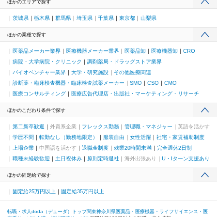
ほかのエリアで探す
茨城県
栃木県
群馬県
埼玉県
千葉県
東京都
山梨県
ほかの業種で探す
医薬品メーカー業界
医療機器メーカー業界
医薬品卸
医療機器卸
CRO
病院・大学病院・クリニック
調剤薬局・ドラッグストア業界
バイオベンチャー業界
大学・研究施設
その他医療関連
診断薬・臨床検査機器・臨床検査試薬メーカー
SMO
CSO
CMO
医療コンサルティング
医療広告代理店・出版社・マーケティング・リサーチ
ほかのこだわり条件で探す
第二新卒歓迎
外資系企業
フレックス勤務
管理職・マネジャー
英語を活かす
学歴不問
転勤なし（勤務地限定）
服装自由
女性活躍
社宅・家賃補助制度
上場企業
中国語を活かす
退職金制度
残業20時間未満
完全週休2日制
職種未経験歓迎
土日祝休み
原則定時退社
海外出張あり
U・Iターン支援あり
ほかの固定給で探す
固定給25万円以上
固定給35万円以上
転職・求人doda（デューダ）トップ
関東
神奈川県
医薬品・医療機器・ライフサイエンス・医