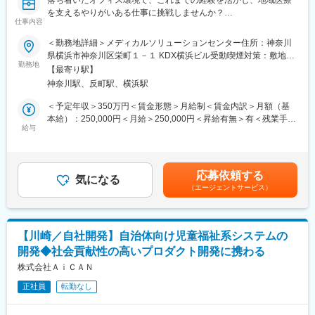
落ち着いたオフィス環境で、これまでの経験を活かし、地域医療
格交渉することはありません。
を支えるやりがいある仕事に挑戦しませんか？
・商品や書類の手配は、社内の事務スタッフが担当し営業に専念
仕事内容
【入院診療の算定業務をオフィスでお任せ／年間休日120日以
できる環境です。
上・土日祝休み】
＜勤務地詳細＞メディカルソリューションセンター住所：神奈川
■はじめに：
県横浜市神奈川区栄町１－１ KDX横浜ビル受動喫煙対策：敷地内
■一日の仕事の流れ：
当社はこれまで〈訪問診療〉を中心に、遠隔による医療事務サー
勤務地
全面禁煙
納品から1週間後にお客様にお電話し、用具の使い心地や他に必要
【最寄り駅】
ビス「NichiiConnect」を提供してまいりました。このたび、メデ
なものを確認。その後は半年に1回の頻度でお客様宅を訪問しま
神奈川駅、反町駅、横浜駅
ィカルソリューションセンターから全国の医療機関を支援する新
す。またケアマネージャーさんや介護スタッフとともに、お客様
たな取り組みとして、『入院』部門を立ち上げる運びとなりまし
＜予定年収＞350万円＜賃金形態＞月給制＜賃金内訳＞月額（基
へのケア方法を考える会議の参加やケアマネージャーさんにお客
た。入院算定業務は専門性が高く、特に地方・僻地では人材不足
本給）：250,000円＜月給＞250,000円＜昇給有無＞有＜残業手当
様の現状を報告したり、新商品を紹介したりすることもありま
が深刻な分野です。医療現場を支え、地域医療の維持に貢献でき
給与
＞有＜給与補足＞■賞与：年2回※前年度実績3.58か月■昇給：あり
す。
る方を募集しています。
賃金はあくまでも目安の金額であり、選考を通じて上下する可能
性があります。月給(月額)は固定手当を含めた表記です。
■教育制度や専門知識の習得について：
■職務内容：入院
・2ヵ月に1回、1日かけて社内全体研修を実施。業績や各現場で
応募依頼する
契約医療機関のシステムを使用した、診療報酬請求業務を担当し
気になる
の出来事の共有をはじめ、各自の振り返り、新商品取扱い時の商
（エージェントサービス）
ていただきます。
品説明会なども行なっています。◎未経験から始められます。
入院登録／処理・入院算定・退院登録／処理
・入社後2ヵ月間は当社の事業を理解する期間です。ビジネスマナ
レセプト点検（レセプトチェッカー使用）
ーの習得、事業理解、他部署での業務体験などをしていただきま
レセプト内容の疑義確認・修正
す。
【川崎／自社開発】自治体向け児童福祉系システムの
その他、付随する業務
・福祉用具専門相談員の資格取得に向けた講習（50時間）も受
開発◆社会貢献性の高いプロダクト開発に携わる
講。もちろん、費用は会社負担です。その後は、先輩営業が同行
■具体的な作業フェーズ
株式会社ＡｉＣＡＮ
し、独り立ちまで支援します。
担当ユニット（1）
正社員
転勤なし
入院患者の登録：保険情報・入院時病名・入院日（期間）・退院
日の登録