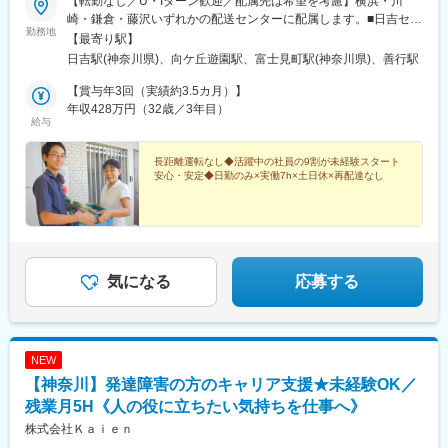
【転勤なし／U・Iターン歓迎／配属先は希望を考慮】横浜・川
崎・鎌倉・藤沢いずれかの配送センターに配属します。■日吉セン
勤務地
ター（横浜市港北区）神奈川県横浜市港北区日吉5-21-31各線「日
【最寄り駅】
吉駅」よりバスで10分■初山センター（川崎市宮前区）神奈川県
日吉駅(神奈川県)、向ケ丘遊園駅、富士見町駅(神奈川県)、善行駅
川崎市宮前区初山2-1-7各線「溝の口駅」よりバスで20分■鎌倉セ
ンター（鎌倉市）神奈川県鎌倉市台5-2-22各線「大船駅」より徒
【賞与年3回（実績約3.5カ月）】
歩15分■藤沢センター（藤沢市）神奈川県藤沢市善行6-19-51小田
年収428万円（32歳／3年目）
給与
急電鉄江ノ島線「善行駅」より徒歩10分※受動喫煙対策：屋内全
面禁煙（敷地内喫煙可能場所あり）
長距離運転なし◆活躍中の社員の9割が未経験スタート
安心・安定◆日勤のみ×実働7h×土日休×再配達なし
気になる
応募する
NEW
【神奈川】発達障害の方のキャリア支援★未経験OK／
残業月5H《人の役に立ちたい気持ちを仕事へ》
株式会社Ｋａｉｅｎ