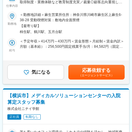
取得制度・業務体験など教育制度充実／裁量◎顧客志向重視した
・商品や書類の手配は、社内の事務スタッフが担当し営業に専念
仕事内容
い方へ
できる環境です。
＜勤務地詳細＞麻生営業所住所：神奈川県川崎市麻生区上麻生6-
■業務内容：
38-28 受動喫煙対策：敷地内全面禁煙
■一日の仕事の流れ：
福祉用具・医療機器のレンタルと販売事業を展開している当社に
勤務地
納品から1週間後にお客様にお電話し、用具の使い心地や他に必要
【最寄り駅】
て、日常生活に不便を感じている高齢の方へ、安全安心な暮らし
なものを確認。その後は半年に1回の頻度でお客様宅を訪問しま
柿生駅、鶴川駅、五月台駅
ができるような環境作りを提案します！
す。またケアマネージャーさんや介護スタッフとともに、お客様
今回は業績好調で、より多くのお客様にアプローチするため営業
＜予定年収＞414万円～430万円＜賃金形態＞月給制＜賃金内訳＞
へのケア方法を考える会議の参加やケアマネージャーさんにお客
職を募集します。
月額（基本給）：256,500円固定残業手当/月：84,582円（固定残
様の現状を報告したり、新商品を紹介したりすることもありま
給与
業時間43時間0分/月）超過した時間外労働の残業手当は追加支給
す。
■具体的には：
＜月給＞341,082円（一律手当を含む）＜昇給有無＞有＜残業手
・ご紹介頂いたお客様宅へ営業車で訪問し、生活する上で不便な
当＞有＜給与補足＞・賞与：なし、決算賞与、臨時賞与・役職手
■教育制度や専門知識の習得について：
ことをお伺いします。
当賃金はあくまでも目安の金額であり、選考を通じて上下する可
・2ヵ月に1回、1日かけて社内全体研修を実施。業績や各現場で
応募依頼する
・カタログを見ながら、お客様が生活しやすくなる福祉用具の説
気になる
能性があります。月給(月額)は固定手当を含めた表記です。
の出来事の共有をはじめ、各自の振り返り、新商品取扱い時の商
（エージェントサービス）
明・提案。
品説明会なども行なっています。◎未経験から始められます。
必要な福祉用具が事前に分かっている場合は訪問時にお持ちする
・入社後2ヵ月間は当社の事業を理解する期間です。ビジネスマナ
こともあります。訪問数は1日に約7件です。
ーの習得、事業理解、他部署での業務体験などをしていただきま
・ケアプランを作成されるケアマネージャーへ対しての営業活動
す。
【横浜市】メディカルソリューションセンターの入院
を行います。
・福祉用具専門相談員の資格取得に向けた講習（50時間）も受
算定スタッフ募集
ケアマネジャーが担当しているお客様の中で、お困りごとをお持
講。もちろん、費用は会社負担です。その後は、先輩営業が同行
ちの方はいないかなどの情報を収集し、お客様をご紹介いただけ
株式会社ニチイ学館
し、独り立ちまで支援します。
るように信頼関係を構築していきます。
正社員
転勤なし
■業務の特徴：
・1回もしくは複数回の訪問で商品の使い勝手を確認頂き契約。価