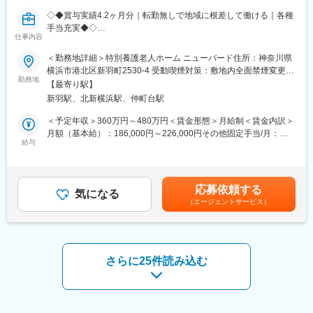
提供を行っています。
※業務比率のイメージ： 新機能・モダン化開発 7～8割 ／ 既存保
◇◆賞与実績4.2ヶ月分｜転勤無しで地域に根差して働ける｜各種
守 2～3割（時期により変動あり）
手当充実◆◇
仕事内容
社会福祉法人近代老人福祉協会は、神奈川県横浜市を中心に、ユ
■組織構成
ニット型個室の特別養護老人ホームを運営する社会福祉法人で
＜勤務地詳細＞特別養護老人ホーム ニューバード住所：神奈川県
少数精鋭のエンジニアチーム体制で、意見・提案がダイレクトに
す。1966年の法人設立以来、「その人らしい暮らし」を大切にし
横浜市港北区新羽町2530-4 受動喫煙対策：敷地内全面禁煙変更の
反映される環境です。
た介護を追求しています。
勤務地
範囲：会社の定める事業所
【最寄り駅】
そんな当社の介護スタッフとして、下記業務をお任せします。
■業務の魅力
新羽駅、北新横浜駅、仲町台駅
・社会貢献性の高い領域で、現場業務の本質的な課題解決に貢献
■業務内容：
＜予定年収＞360万円～480万円＜賃金形態＞月給制＜賃金内訳＞
・技術刷新・アーキテクチャ再設計のコアメンバーとして主体的
◇食事・入浴・排泄などの生活介助
月額（基本給）：186,000円～226,000円その他固定手当/月：
に参画
◇2～3名の主担当としての日々の様子の記録
給与
32,000円～57,000円＜月給＞218,000円～283,000円＜昇給有無
・設計～運用まで一気通貫で関われる裁量の大きさ
◇ご家族へのご連絡
＞有＜残業手当＞有＜給与補足＞※経験・能力・資格を考慮のうえ
・意思決定が速く、自らのアイデアを実現しやすい環境
◇個別の介護計画の確認・見直し
決定します。※上記「その他固定手当」：業務手当一律7,000円＋
※1ユニット10名の入居者様を、1シフト1～2名／1ユニット計4～
処遇手当25,000円～50,000円■別途夜勤手当（1回6千円）あり■賞
■教育体制
応募依頼する
5名でサポートします。
気になる
与：年2回■社員の年収例：年収573万円／課長年収497万円／リー
業務に必要な技術のキャッチアップ支援やOJTを実施。知見共有
（エージェントサービス）
※日々のアクティビティや季節行事も考えていただきます。
ダー年収465万円／一般／5年目賃金はあくまでも目安の金額であ
も活発です。
＜例＞
り、選考を通じて上下する可能性があります。月給(月額)は固定手
・音楽鑑賞／書道／編み物
当を含めた表記です。
■就業環境
・フィンランド発祥「モルック」大会（地域大会優勝経験あり）
フレックスタイム制（コアタイムあり）、週1日リモート相談可、
・レコードコンサート
さらに25件読み込む
残業月平均20時間以内。年間休日120日以上で、ワークライフバ
・紅葉狩り、夏祭り、秋祭り
ランスを重視しています。
・流しそうめん、花火、子ども神輿 など
時には「日帰り旅行」や「プチ遠出」なども実現。看護師や他職
■想定されるキャリアパス
種の職員と連携し、「できる方法」を一緒に考えます。
将来的にはプロダクトリードや技術責任者へのキャリアアップも