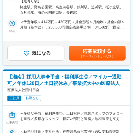
住所：神奈川県横須賀市夏島町16-1 勤務地最寄駅：京浜急行線／
・お客様の困りごとや身体状況等をヒアリングし、家の危険箇所
【最寄り駅】
て、日常生活に不便を感じている高齢の方へ、安全安心な暮らし
追浜駅受動喫煙対策：その他（社内指定喫煙場所有）＜勤務地詳
をチェック。
柿生駅、野島公園駅、高座渋谷駅、鶴川駅、追浜駅、桜ケ丘駅、
ができるような環境作りを提案します！
細3＞大和営業所（本社）住所：神奈川県大和市渋谷1-7-9 勤務地
・ 介護用品からリフォームまで生活の質改善に向けてご提案
五月台駅、海の公園南口駅、長後駅
今回は業績好調で、より多くのお客様にアプローチするため営業
最寄駅：小田急線／高座渋谷駅受動喫煙対策：その他（社内指定
・ 売って終わりではなく、定期的に訪問し使用状況等を確認
職を募集します。
喫煙場所有）変更の範囲：会社の定める事業所
＜予定年収＞414万円～430万円＜賃金形態＞月給制＜賃金内訳＞
※ 17時頃には事務所へ帰社（基本19時頃には退社）します。
月額（基本給）：256,500円固定残業手当/月：84,582円（固定残
■具体的には：
給与
業時間43時間0分/月）超過した時間外労働の残業手当は追加支給
■入社後について：
・ご紹介頂いたお客様宅へ営業車で訪問し、生活する上で不便な
＜月給＞341,082円（一律手当を含む）＜昇給有無＞有＜残業手
入社後約3か月間、先輩の営業活動に同行し、提案ノウハウやアプ
ことをお伺いします。
当＞有＜給与補足＞・賞与：なし、決算賞与、臨時賞与・役職手
ローチ法を覚えていきます。疾病知識や介護保険の知識も社内外
・カタログを見ながら、お客様が生活しやすくなる福祉用具の説
当賃金はあくまでも目安の金額であり、選考を通じて上下する可
の研修で学んでいただきます。
応募依頼する
明・提案。
気になる
能性があります。月給(月額)は固定手当を含めた表記です。
（エージェントサービス）
必要な福祉用具が事前に分かっている場合は訪問時にお持ちする
■フォロー体制：
こともあります。訪問数は1日に約7件です。
社内には建築士やケアマネジャー、作業療法士など各分野のエキ
・ケアプランを作成されるケアマネージャーへ対しての営業活動
スパートが在籍。営業先で専門的な問い合わせを受けた場合も、
を行います。
社内の力を借りれば即座に解決できます。また商品の受発注は事
【湘南】採用人事◆手当・福利厚生◎／マイカー通勤
ケアマネジャーが担当しているお客様の中で、お困りごとをお持
務スタッフがサポートします。
可／年休120日／土日祝休み／事業拡大中の医療法人
ちの方はいないかなどの情報を収集し、お客様をご紹介いただけ
るように信頼関係を構築していきます。
医療法人社団村田会
変更の範囲：会社の定める業務
正社員
転勤なし
■業務の特徴：
・1回もしくは複数回の訪問で商品の使い勝手を確認頂き契約。価
格交渉することはありません。
～多様な手当、福利厚生◎、土日祝休／就業スタッフのフォロー
・商品や書類の手配は、社内の事務スタッフが担当し営業に専念
を重視／多様なスタッフ、幅広い部門と連携／地域医療を支える
できる環境です。
仕事内容
病院の組織づくり～
＜勤務地詳細＞本社住所：神奈川県藤沢市円行991 受動喫煙対
■一日の仕事の流れ：