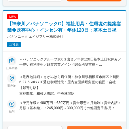
て上下する可能性があります。月給(月額)は固定手当を含めた表記
に、自立訓練（生活訓練）事業「エンラボカレッジ」を運営して
です。
います。発達の特性等により生きづらさを感じている方を対象
■研修制度：
に、自己理解や対人関係を学ぶ支援を行っています。
障害福祉の基礎を学ぶ研修、さまざまな障害への対応力向上研
NEW
修、施設運営に必要な資格取得のための研修、施設経営や施設運
【神奈川／パナソニックG】福祉用具・住環境の提案営
サービス管理責任者として、
営を学ぶマネジメント研修等、階層別に多様なメニューがありま
・利用者支援全体のマネジメント
業◆既存中心・インセン有・年休120日：基本土日祝
す。
・個別支援計画の作成／更新
パナソニック エイジフリー株式会社
・アセスメント／モニタリング／サービス担当者会議の実施
■就業環境：
正社員
・支援記録の確認・指導 などを行います。
・土日祝休み
また、スタッフ指導・教育、ケース検討会の運営、請求・監査対
・残業月6H程度
応、関係機関・行政との連携、保護者対応等を担当します。
・転居を伴う異動なし
～パナソニックグループ100％出資／年休120日基本土日祝休み／
手厚い福利厚生／既存営業メイン／関係構築重視～
■利用者の方／1日の流れ（9時30分：開所～16時：閉所までの流
変更の範囲：会社の定める業務
仕事内容
同社にて介護用品（浴室用チェア／手すり／歩行車等）の提案営
れ）
業をお任せします。
9時30分：開所
＜勤務地詳細＞さがみはら店住所：神奈川県相模原市南区上鶴間
10時～12時：プログラム
6-27-5 ﾌﾛﾚｽﾀ1F受動喫煙対策：屋内全面禁煙変更の範囲：会社の
■当求人の魅力：
勤務地
12時～13時：お昼
定める事業所
【最寄り駅】
◎早期キャリアアップ可能
13時～：プログラム ／14時30分～：振り返り
東林間駅、相模大野駅、中央林間駅
例）キャリ入社7年目：店長に昇格、新卒入社6年目：店長昇格
15時～：放課後
◎インセンティブ手当あり
16時：閉所
＜予定年収＞480万円～630万円＜賃金形態＞月給制＜賃金内訳＞
例）平均15～20万円、最高50万円支給の社員もあり（半期ごと）
月額（基本給）：245,000円～300,000円その他固定手当/月：
◎地域密着型の営業
給与
■当社について：
35,000円～50,000円＜月給＞280,000円～350,000円＜昇給有無
◎社内建築士と連携し、住環境提案が可能
株式会社エンラボでは「誰もが自信を持てる社会を作る」を理念
＞有＜残業手当＞有＜給与補足＞■賞与：年2回（基本給3ヶ月分
に掲げ、ご本人のニーズを大切に考え、ご本人の力を引き出し自
を想定）■給与改定：年1回賃金はあくまでも目安の金額であり、
■企業魅力：
立を目指した支援を行っています。
選考を通じて上下する可能性があります。月給(月額)は固定手当を