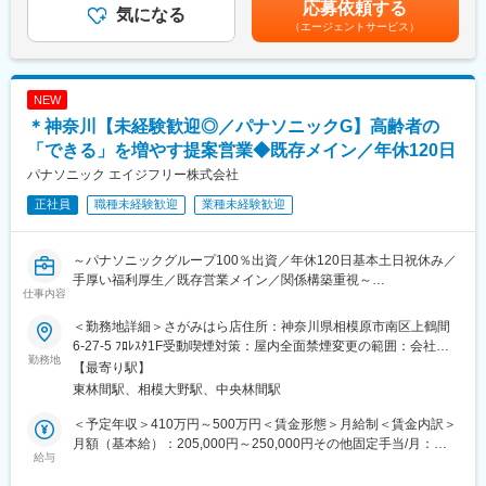
応募依頼する
・週1回のノー残業デー設定あり
気になる
ご自身の困りごとのきっかけとなっている障害特性によるアンバ
含めた表記です。
（エージェントサービス）
・地域限定社員制度あり（給与に変動なし）
ランスさを知り、対処法を見つけ、自分の力で環境調整ができる
など、ご本人が自信を持ってこれからの人生を歩んでいくため
■キャリアアップ例
の、「生きる力」を養うためのサポートを行なっています。
・一般⇒主任⇒課長⇒部長⇒統括部長というキャリアアップとな
NEW
っております。
変更の範囲：無
＊神奈川【未経験歓迎◎／パナソニックG】高齢者の
・主任500万円程度～／課長600万円程度～／部長700万円程度～
それぞれの役職へは最短3年程度で上がることができる環境となっ
「できる」を増やす提案営業◆既存メイン／年休120日
ております。
パナソニック エイジフリー株式会社
正社員
職種未経験歓迎
業種未経験歓迎
■職務内容：
(1) 担当地域のケアマネジャーへアプローチ
・まずは既存顧客の引継ぎを受け、新商品のご案内等をしながら
～パナソニックグループ100％出資／年休120日基本土日祝休み／
関係構築をしていきます。
手厚い福利厚生／既存営業メイン／関係構築重視～
・日々の活動を通し、信頼を得ていくことでご紹介をいただきな
仕事内容
同社にて介護用品（浴室用チェア／手すり／歩行車等）の提案営
がら活動の幅を広げていきます。
業をお任せします。
また、実際に商品を販売していく先は要介護者の方となります。
＜勤務地詳細＞さがみはら店住所：神奈川県相模原市南区上鶴間
※ケアマネジャーとは：
6-27-5 ﾌﾛﾚｽﾀ1F受動喫煙対策：屋内全面禁煙変更の範囲：会社の
■職務概要
勤務地
介護を受ける要介護者の心身の状況に応じ、適切な介護サービス
定める事業所
【最寄り駅】
担当エリアのケアマネジャーとの信頼関係を築きながら、介護を
を利用できるよう相談に応じたり、市町村や事業所との連絡・調
東林間駅、相模大野駅、中央林間駅
必要とする方々の生活を支える提案営業です。
整を行ったりする専門職です。
既存顧客の引き継ぎを起点に、新商品のご案内を通じて関係を深
＜予定年収＞410万円～500万円＜賃金形態＞月給制＜賃金内訳＞
め、日々の丁寧なコミュニケーションで信頼を獲得。ケアマネジ
(2) 個人のお客様へのご提案（ケアマネジャーから紹介を受けた要
月額（基本給）：205,000円～250,000円その他固定手当/月：
ャーからのご紹介を広げながら、自身の活動領域を拡大していき
給与
介護者の方）
40,000円＜月給＞245,000円～290,000円＜昇給有無＞有＜残業手
ます。
・お客様の困りごとや身体状況等をヒアリングし、家の危険箇所
当＞有＜給与補足＞■賞与：年2回（基本給3ヶ月分を想定）■給与