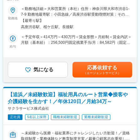
い方へ
たフォローをしたい」、「直接感謝の言葉をかけられるとモチベ
＜勤務地詳細＞大和営業所（本社）住所：神奈川県大和市渋谷1-
ーションが上がる」、「得意な機械いじりで誰かに貢献したい」
■業務内容：
7-9 勤務地最寄駅：小田急線／高座渋谷駅受動喫煙対策：その他
という方におすすめです。
福祉用具・医療機器のレンタルと販売事業を展開している当社に
勤務地
（社内指定喫煙場所有）
【最寄り駅】
て、日常生活に不便を感じている高齢の方へ、安全安心な暮らし
■当社の強み：
高座渋谷駅、桜ケ丘駅、長後駅
ができるような環境作りを提案します！
豊富な商品ラインナップ、電動車いすについての専門的なメンテ
今回は業績好調で、より多くのお客様にアプローチするため営業
＜予定年収＞414万円～430万円＜賃金形態＞月給制＜賃金内訳＞
ナンス技術力です。当社では、外部に委託することなく全ての整
職を募集します。
月額（基本給）：256,500円固定残業手当/月：84,582円（固定残
備・メンテナンスを社内で行っています。参入障壁が高いビジネ
給与
業時間43時間0分/月）超過した時間外労働の残業手当は追加支給
スを展開しており、お客様から高い信頼を得ています。
■具体的には：
＜月給＞341,082円（一律手当を含む）＜昇給有無＞有＜残業手
・ご紹介頂いたお客様宅へ営業車で訪問し、生活する上で不便な
当＞有＜給与補足＞・賞与：なし、決算賞与、臨時賞与・役職手
■業界未経験の方も安心の研修制度：
ことをお伺いします。
当賃金はあくまでも目安の金額であり、選考を通じて上下する可
入社後は研修期間として3カ月間、商品知識や業務の流れを学んで
応募依頼する
・カタログを見ながら、お客様が生活しやすくなる福祉用具の説
気になる
能性があります。月給(月額)は固定手当を含めた表記です。
いただき、先輩社員に同行し業務の進め方を習得した後、一人立
（エージェントサービス）
明・提案。
ちとなります。
必要な福祉用具が事前に分かっている場合は訪問時にお持ちする
※多くの方が業界未経験で入社し活躍しています。
こともあります。訪問数は1日に約7件です。
・ケアプランを作成されるケアマネージャーへ対しての営業活動
■働き方：
【追浜／未経験歓迎】福祉用具のルート営業◆接客や
を行います。
・基本土日祝休みかつ、休日の呼び出しはないため、オンオフの
介護経験を生かす！／年休120日／月給34万～
ケアマネジャーが担当しているお客様の中で、お困りごとをお持
切り替えをしながら働けます。
ちの方はいないかなどの情報を収集し、お客様をご紹介いただけ
サクラサービス株式会社
・エリア職（転居を伴う転勤無）／準総合職（地域内転勤有）／
るように信頼関係を構築していきます。
総合職（全国転勤有）の3つから選択できるため、腰を据えて働き
正社員
5名以上採用
職種未経験歓迎
業種未経験歓迎
たい方も安心です。
■業務の特徴：
・1回もしくは複数回の訪問で商品の使い勝手を確認頂き契約。価
変更の範囲：会社の定める業務
～未経験から医療・福祉業界にチャレンジしたい方歓迎！／資格
格交渉することはありません。
取得制度・業務体験など教育制度充実／裁量◎顧客志向重視した