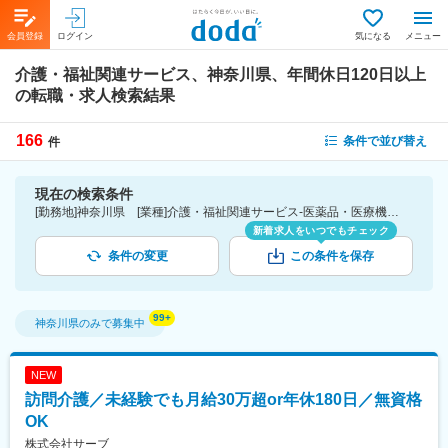
会員登録
ログイン
気になる
メニュー
介護・福祉関連サービス、神奈川県、年間休日120日以上
の転職・求人検索結果
166
条件で並び替え
件
現在の検索条件
[勤務地]神奈川県 [業種]介護・福祉関連サービス-医薬品・医療機器・ライフサイエンス・医療系サービス [こだわり条件ピックアップ]年間休日120日以上 [詳細条件](休日・働き方)年間休日120日以上
新着求人をいつでもチェック
条件の変更
この条件を保存
神奈川県
のみで募集中
NEW
訪問介護／未経験でも月給30万超or年休180日／無資格
OK
株式会社サーブ