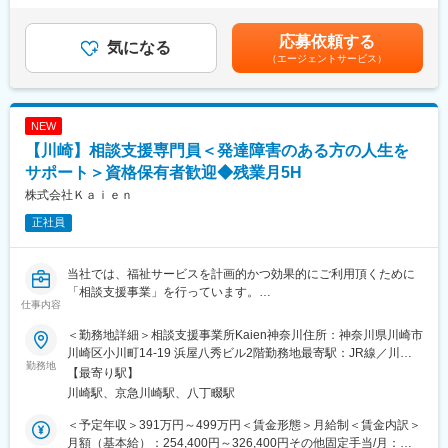
ケアマネジャーは要介護者にとって重要な相談役であり、その連
をチェック。
改定：年1回賃金はあくまでも目安の金額であり、選考を通じて上
携を通じて最適な商品・サービスを届けられることが、この仕事
・ 介護用品からリフォームまで生活の質改善に向けてご提案
下する可能性があります。月給(月額)は固定手当を含めた表記で
応募依頼する
の大きなやりがいです。単なる営業にとどまらず、地域の介護を
気になる
・ 売って終わりではなく、定期的に訪問し使用状況等を確認
す。
（エージェントサービス）
支える社会貢献性の高い役割を担えます。
※ 17時頃には事務所へ帰社（基本19時頃には退社）します。
■職務内容：
■フォロー体制：
▼担当地域のケアマネジャーに対してのアプローチ
社内には建築士やケアマネジャー、作業療法士など各分野のエキ
NEW
・まずは既存顧客の引継ぎを受け、新商品のご案内等をしながら
スパートが在籍。営業先で専門的な問い合わせを受けた場合も、
【川崎】相談支援専門員＜発達障害のある方の人生を
関係構築をしていきます。
社内の力を借りれば即座に解決できます。また商品の受発注は事
・日々の活動を通し、信頼を得ていくことでご紹介をいただきな
サポート＞資格保有者歓迎◆残業月5H
務スタッフがサポートします。
がら活動の幅を広げていきます。
株式会社Ｋａｉｅｎ
また、実際に商品を販売していく先は要介護者の方となります。
■インセンティブについて
正社員
※ケアマネジャーとは：
年2回のインセンティブがあり、平均20万円前後。最大50万円支
介護を受ける要介護者の心身の状況に応じ、適切な介護サービス
給も可能です。
を利用できるよう相談に応じたり、市町村や事業所との連絡・調
当社では、福祉サービスを計画的かつ効果的にご利用頂くために
整を行ったりする専門職です。
変更の範囲：会社の定める業務
「相談支援事業」を行っています。
仕事内容
相談支援専門員は、相談支援事業の実務を担うスタッフです。主
▼ 個人のお客様へのご提案（ケアマネジャーから紹介を受けた要
に発達障害や精神障害のある大人向け、子ども向けの業務となり
介護者の方）
＜勤務地詳細＞相談支援事業所Kaien神奈川住所：神奈川県川崎市
ます。
・お客様の困りごとや身体状況等をヒアリングし、家の危険箇所
川崎区小川町14-19 浜屋八秀ビル2階勤務地最寄駅：JR線／川崎
勤務地
をチェック。
駅受動喫煙対策：敷地内全面禁煙変更の範囲：会社の定める事業
【最寄り駅】
■具体的な職務内容：
・ 介護用品からリフォームまで生活の質改善に向けてご提案
所
川崎駅、京急川崎駅、八丁畷駅
就労移行支援や放課後等デイサービスに通う方々の専門的なアセ
・ 売って終わりではなく、定期的に訪問し使用状況等を確認
スメントを行ったり、その支援計画や実施状況をスタッフやご本
※ 17時頃には事務所へ帰社（基本19時頃には退社）します。
＜予定年収＞391万円～499万円＜賃金形態＞月給制＜賃金内訳＞
人、ご家族にわかりやすく伝える役割です。教育から就労・生活
月額（基本給）：254,400円～326,400円その他固定手当/月：