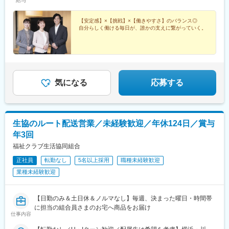
給与
ば積むほど収入も着実にアップ♪
【安定感】×【挑戦】×【働きやすさ】のバランス◎
自分らしく働ける毎日が、誰かの支えに繋がっていく。
気になる
応募する
生協のルート配送営業／未経験歓迎／年休124日／賞与
年3回
福祉クラブ生活協同組合
正社員
転勤なし
5名以上採用
職種未経験歓迎
業種未経験歓迎
【日勤のみ＆土日休＆ノルマなし】毎週、決まった曜日・時間帯
に担当の組合員さまのお宅へ商品をお届け
仕事内容