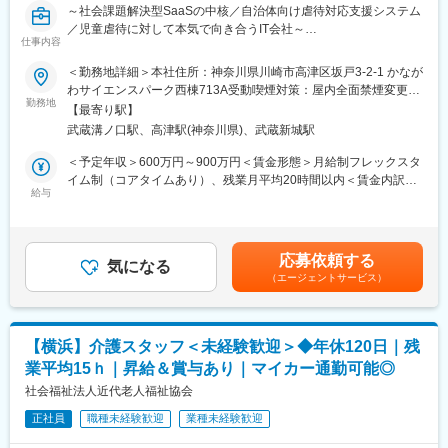
担当ユニット（2）
～社会課題解決型SaaSの中核／自治体向け虐待対応支援システム
入院中の医療費算定：医事システムへ取り込み、算定要件に沿っ
／児童虐待に対して本気で向き合うIT会社～
た入力確定
仕事内容
担当ユニット（3）
■当社について
＜勤務地詳細＞本社住所：神奈川県川崎市高津区坂戸3-2-1 かなが
レセプト点検・請求データ作成：レセプトデータチェックツール
自治体業務に特化したクラウドサービス「AiCAN」を開発してい
わサイエンスパーク西棟713A受動喫煙対策：屋内全面禁煙変更の
で、エラー抽出・病名や症状詳記等の必要可否の判断を医師への
ます。
勤務地
範囲：会社の定める事業所
依頼
【最寄り駅】
「すべての子どもが安心して育つ社会をつくる」という想いを軸
担当ユニット（4）
武蔵溝ノ口駅、高津駅(神奈川県)、武蔵新城駅
に、子どもと家庭を取り巻く社会課題に向き合う企業です。課題
退院処理：退院登録・退院時の算定内容確認・入院費計上処理
が表面化してから支援するのではなく、未然に防ぐ仕組みづくり
＜予定年収＞600万円～900万円＜賃金形態＞月給制フレックスタ
や、周囲の大人が適切に関われる社会の実現を目指しています。
イム制（コアタイムあり）、残業月平均20時間以内＜賃金内訳＞
■働き方：
行政・専門職・地域と連携し、現場の声を起点にした実践的な事
給与
月額（基本給）：500,000円～750,000円固定残業手当/月：
・完全週休二日制、年間休日120日以上◎
業を展開している点が特長です。一人ひとりの行動が誰かの人生
68,000円～102,000円（固定残業時間20時間0分/月）超過した時
・土日祝休みで、週末はリフレッシュ！
を支える力になる――その信念のもと、社会に必要とされ続ける
間外労働の残業手当は追加支給＜月給＞568,000円～852,000円
・有給休暇も取りやすく、家族との時間や趣味も大切にできる環
仕組みをつくり、次世代へつなぐ挑戦を続けています。
（一律手当を含む）＜昇給有無＞有＜残業手当＞有賃金はあくま
境です。
応募依頼する
気になる
でも目安の金額であり、選考を通じて上下する可能性がありま
（エージェントサービス）
■業務詳細
す。月給(月額)は固定手当を含めた表記です。
■同社について：
児童虐待対応支援システム「AiCAN」の、モノリス（PHP）から
医療・介護・保育の分野で総合的に事業を展開する企業です。全
モダン（Python/Django）への全面リプレイス・マイクロサービ
国規模で、以下の事業を手掛けています：
ス化の設計・開発を一気通貫でお任せします。
医療事務教育・資格取得支援：医療事務員や医療関連人材の育成
【横浜】介護スタッフ＜未経験歓迎＞◆年休120日｜残
・Python/Djangoを用いた新アーキテクチャの設計・新規開発
医療関連サービス・人材派遣：医療機関向け事務支援や派遣サー
業平均15ｈ｜昇給＆賞与あり｜マイカー通勤可能◎
（★ここがメインです）
ビス
・マイクロサービス化などモダンアーキテクチャへの移行基盤構
社会福祉法人近代老人福祉協会
介護サービス：在宅介護・施設介護など、全国約1,800か所で提供
築
保育事業：保育園運営や保育支援サービス
正社員
職種未経験歓迎
業種未経験歓迎
・現行システム（PHP/FuelPHP）の仕様把握、およびモダン化に
社会に貢献する幅広い事業を通じて、専門人材の育成とサービス
伴う段階的な改修・保守