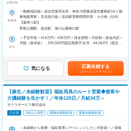
・商品や書類の手配は、社内の事務スタッフが担当し営業に専念
仕事内容
い方へ
できる環境です。
＜勤務地詳細＞追浜営業所住所：神奈川県横須賀市夏島町16-1 勤
■業務内容：
務地最寄駅：京浜急行線／追浜駅受動喫煙対策：その他（社内指
■一日の仕事の流れ：
福祉用具・医療機器のレンタルと販売事業を展開している当社に
勤務地
定喫煙場所有）
納品から1週間後にお客様にお電話し、用具の使い心地や他に必要
【最寄り駅】
て、日常生活に不便を感じている高齢の方へ、安全安心な暮らし
なものを確認。その後は半年に1回の頻度でお客様宅を訪問しま
野島公園駅、追浜駅、海の公園南口駅
ができるような環境作りを提案します！
す。またケアマネージャーさんや介護スタッフとともに、お客様
今回は業績好調で、より多くのお客様にアプローチするため営業
＜予定年収＞414万円～430万円＜賃金形態＞月給制＜賃金内訳＞
へのケア方法を考える会議の参加やケアマネージャーさんにお客
職を募集します。
月額（基本給）：256,500円固定残業手当/月：84,582円（固定残
様の現状を報告したり、新商品を紹介したりすることもありま
給与
業時間43時間0分/月）超過した時間外労働の残業手当は追加支給
す。
■具体的には：
＜月給＞341,082円（一律手当を含む）＜昇給有無＞有＜残業手
・ご紹介頂いたお客様宅へ営業車で訪問し、生活する上で不便な
当＞有＜給与補足＞・賞与：なし、決算賞与、臨時賞与・役職手
■教育制度や専門知識の習得について：
ことをお伺いします。
当賃金はあくまでも目安の金額であり、選考を通じて上下する可
・2ヵ月に1回、1日かけて社内全体研修を実施。業績や各現場で
応募依頼する
・カタログを見ながら、お客様が生活しやすくなる福祉用具の説
気になる
能性があります。月給(月額)は固定手当を含めた表記です。
の出来事の共有をはじめ、各自の振り返り、新商品取扱い時の商
（エージェントサービス）
明・提案。
品説明会なども行なっています。◎未経験から始められます。
必要な福祉用具が事前に分かっている場合は訪問時にお持ちする
・入社後2ヵ月間は当社の事業を理解する期間です。ビジネスマナ
こともあります。訪問数は1日に約7件です。
ーの習得、事業理解、他部署での業務体験などをしていただきま
・ケアプランを作成されるケアマネージャーへ対しての営業活動
す。
【麻生／未経験歓迎】福祉用具のルート営業◆接客や
を行います。
・福祉用具専門相談員の資格取得に向けた講習（50時間）も受
介護経験を生かす！／年休120日／月給34万～
ケアマネジャーが担当しているお客様の中で、お困りごとをお持
講。もちろん、費用は会社負担です。その後は、先輩営業が同行
ちの方はいないかなどの情報を収集し、お客様をご紹介いただけ
サクラサービス株式会社
し、独り立ちまで支援します。
るように信頼関係を構築していきます。
正社員
5名以上採用
職種未経験歓迎
業種未経験歓迎
■業務の特徴：
・1回もしくは複数回の訪問で商品の使い勝手を確認頂き契約。価
～未経験から医療・福祉業界にチャレンジしたい方歓迎！／資格
格交渉することはありません。