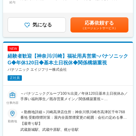
まで、各段階における障害児者・ご家族のご希望や適性に合わせ
給与
■入社後について：
63,600円～81,600円＜月給＞318,000円～408,000円＜昇給有無
た個別支援計画の作成、各種相談業務を行います。地域の関係機
入社後約3か月間、先輩の営業活動に同行し、提案ノウハウやアプ
＞有＜残業手当＞有＜給与補足＞■賞与：年1回（評価に応じて支
関との折衝や関係構築も行います。
ローチ法を覚えていきます。疾病知識や介護保険の知識も社内外
給）＜在籍1年以上のフルタイムの場合＞・5千円～26万円程度
の研修で学んでいただきます。
（平均約10万円）※賞与、手当の支給対象・支給額は、評価や状
応募依頼する
・就労希望で福祉事業の活用する障害者の相談計画の作成・更新
気になる
況により変更になる可能性があります。賃金はあくまでも目安の
（エージェントサービス）
・福祉事業を希望される発達障害児・ご家族の相談計画の作成・
■フォロー体制：
金額であり、選考を通じて上下する可能性があります。月給(月額)
更新
社内には建築士やケアマネジャー、作業療法士など各分野のエキ
は固定手当を含めた表記です。
・関係機関（行政・福祉事業所）との調整・連携
スパートが在籍。営業先で専門的な問い合わせを受けた場合も、
・各種事務管理業務（請求業務など）
社内の力を借りれば即座に解決できます。また商品の受発注は事
NEW
務スタッフがサポートします。
経験者歓迎【神奈川/川崎】福祉用具営業~パナソニック
■職務の特徴：
・障害のある方の人生を広く間近でサポートしたいという方向け
G◆年休120日◆基本土日祝休◆関係構築重視
変更の範囲：会社の定める業務
の職種です。
パナソニック エイジフリー株式会社
・行政の福祉サービスを効果的かつ計画的にご利用いただくため
正社員
の支援をします。
・大人から子どもまで発達障害や精神障害の幅広い知識・経験が
活かせるほか、ご家族や各種行政・福祉機関との調整も行いま
～パナソニックグループ100％出資／年休120日基本土日祝休み／
す。障害のある方の社会適応に尽力でき、責任感とやりがいを感
手厚い福利厚生／既存営業メイン／関係構築重視～
じられる業務です。
仕事内容
同社にて介護用品（浴室用チェア／手すり／歩行車等）の提案営
業をお任せします。
変更の範囲：会社の定める業務
＜勤務地詳細＞川崎高津店住所：神奈川県川崎市高津区千年768
番地 受動喫煙対策：屋内全面禁煙変更の範囲：会社の定める事業
■当求人の魅力：
勤務地
所
【最寄り駅】
◎早期キャリアアップ可能
武蔵新城駅、武蔵中原駅、梶が谷駅
例）キャリ入社7年目：店長に昇格、新卒入社6年目：店長昇格