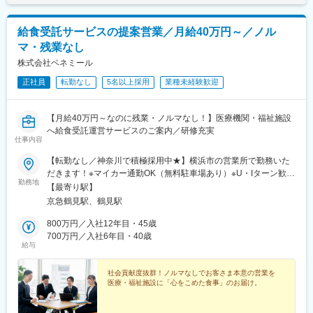
時＞月給22万2988円以上※一律手当2万9500円以上含む
給食受託サービスの提案営業／月給40万円～／ノル
マ・残業なし
株式会社ベネミール
正社員
転勤なし
5名以上採用
業種未経験歓迎
【月給40万円～なのに残業・ノルマなし！】医療機関・福祉施設
へ給食受託運営サービスのご案内／研修充実
仕事内容
【転勤なし／神奈川で積極採用中★】横浜市の営業所で勤務いた
だきます！※マイカー通勤OK（無料駐車場あり）※U・Iターン歓迎
勤務地
●神奈川営業所：神奈川県横浜市鶴見区鶴見中央4-32-21 マエダ
【最寄り駅】
中央ビル 7F受動喫煙対策／屋内全面禁煙
京急鶴見駅、鶴見駅
800万円／入社12年目・45歳
700万円／入社6年目・40歳
給与
社会貢献度抜群！ノルマなしでお客さま本意の営業を
医療・福祉施設に「心をこめた食事」のお届け。