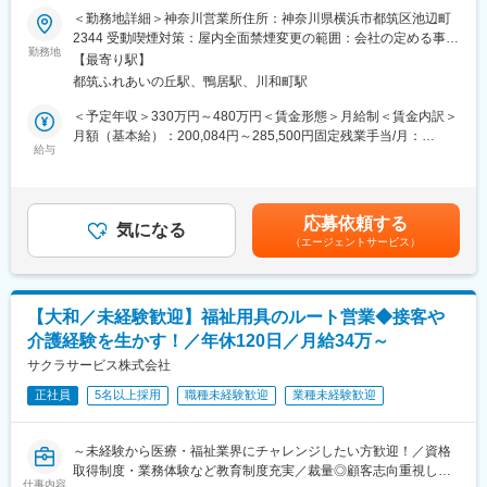
【この求人について】
＜勤務地詳細＞神奈川営業所住所：神奈川県横浜市都筑区池辺町
■入社後の流れ：
・電動車いす等の販売・レンタルを行う商社でのアフターフォロ
2344 受動喫煙対策：屋内全面禁煙変更の範囲：会社の定める事業
まずは座学にて基礎知識を学んでいただき、その後は約3か月間、
ー担当
勤務地
所
先輩社員に同行し、営業や実際のご利用者宅での業務の進め方を
【最寄り駅】
・業界未経験・職種未経験での入社も多数
経験してから独り立ちとなります。その後も先輩社員とは密にコ
都筑ふれあいの丘駅、鴨居駅、川和町駅
・技術職でありながら、お客様に直接感謝されるポジション
ミュニケーションを取りながらスキルを上げていただきます。
＜予定年収＞330万円～480万円＜賃金形態＞月給制＜賃金内訳＞
※多くの方が業界未経験で入社し活躍しています。
■業務内容：
月額（基本給）：200,084円～285,500円固定残業手当/月：
※福祉用具専門相談員資格の取得（費用会社負担）も行います。
サービスエンジニアとして、高齢化社会に必要不可欠な電動車い
給与
30,632円～43,708円（固定残業時間20時間0分/月）超過した時間
す・電動カートの納品、回収、修理、定期点検業務をご担当いた
外労働の残業手当は追加支給＜月給＞230,716円～329,208円（一
■やりがい：
だきます。
律手当を含む）＜昇給有無＞有＜残業手当＞有＜給与補足＞※経験
今後ますます需要が増加するとされている介護福祉分野での仕事
やスキルを考慮の上、当社規定により決定いたします。■昇給：年
です。自社の強みを明確に活かした事業展開を行っており、これ
応募依頼する
■業務詳細：
気になる
1回■賞与：年2回賃金はあくまでも目安の金額であり、選考を通
まで業績は順調に推移し業界トップクラスの地位を築いていま
（エージェントサービス）
実際に商品を使用されるご利用者の元へお伺いし、電動車いす・
じて上下する可能性があります。月給(月額)は固定手当を含めた表
す。実際、商品を使用されているご利用者より「外出するのが楽
電動カートの使い方の練習や、納品・回収・修理・点検等の、ア
記です。
になった、ありがとう」といった言葉を直接いただく事も多くあ
フターフォローをお任せします。
り、やりがいを実感できるお仕事です。
・レンタル導入時におけるご利用者宅での安全運転指導
【大和／未経験歓迎】福祉用具のルート営業◆接客や
・ご利用者宅での修理業務、定期点検業務
■勤務地について：
介護経験を生かす！／年休120日／月給34万～
・商品の納品・回収
エリア職（転居を伴う転勤無）／準総合職（地域内転勤有）／総
サクラサービス株式会社
合職（全国転勤有）から選択可能です。
■業務魅力：
正社員
5名以上採用
職種未経験歓迎
業種未経験歓迎
・ご自身の納品・修理した電動車いすが活用されている場面を間
変更の範囲：会社の定める業務
近に感じられ、「外出するのが楽になった、ありがとう」といっ
た言葉を直接いただく事も多くあります。高齢者の方や医療・介
～未経験から医療・福祉業界にチャレンジしたい方歓迎！／資格
護の現場に貢献できた実感が持てるお仕事です。
取得制度・業務体験など教育制度充実／裁量◎顧客志向重視した
・「数字を追う販売・サービス提供ではなく、お客様に寄り添っ
仕事内容