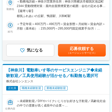
＜勤務地詳細＞神奈川営業所住所：神奈川県横浜市都筑区池辺町
して、医療・介護・看護のトータルで健康を支える医療法人で
電動車いす・シニアカーを中心に、人々を支えている当社にて、
2344 受動喫煙対策：屋内全面禁煙変更の範囲：会社の定める事業
す。
法人に対する自社サービス、商品の代理店営業をお任せいたしま
勤務地
所
◎2020年7月には藤沢市大庭に「村田会湘南大庭病院」を開設
【最寄り駅】
す。
し、事業拡大を進めながら、地域のニーズに応えています。
都筑ふれあいの丘駅、鴨居駅、川和町駅
■業務詳細：
＜予定年収＞400万円～490万円＜賃金形態＞月給制＜賃金内訳＞
・電動車いすレンタルサービス、オリジナル福祉用具の提案
月額（基本給）：235,000円～295,000円固定残業手当/月：
・得意先様からの依頼にて、ご利用者宅での電動車いすの納品、
給与
35,977円～45,163円（固定残業時間20時間0分/月）超過した時間
使い方説明
外労働の残業手当は追加支給＜月給＞270,977円～340,163円（一
変更の範囲：会社の定める業務
・ご利用者宅での電動車いすのメンテナンスなど関連業務
律手当を含む）＜昇給有無＞有＜残業手当＞有＜給与補足＞※経験
やスキルを考慮の上、当社規定により決定いたします。■昇給：年
応募依頼する
■業務補足：
気になる
1回■賞与：年2回賃金はあくまでも目安の金額であり、選考を通
（エージェントサービス）
・営業方法：社用車で1日あたり5～6件程度の法人に訪問し、自
じて上下する可能性があります。月給(月額)は固定手当を含めた表
社のサービス提案を行います。スケジューリングはご自身で行
記です。
い、効率的に活動いただきます。
・営業先：福祉用具取扱業者、卸業者、ケアマネジャー、その他
【神奈川】電動車いす等のサービスエンジニア◆未経
※個人宅への飛び込み営業はありません。
験歓迎／工具使用経験が活かせる／転勤無も選択可
・取扱商品：スズキ、ヤマハなど国内大手メーカーや自社ブラン
ドの電動車いす／自社ブランドの福祉用具（歩行関連機器）
株式会社シンエンス
正社員
職種未経験歓迎
業種未経験歓迎
■当社の強み：
豊富な商品ラインナップ、電動車いすについての専門的なメンテ
ナンス技術力です。当社では、外部に委託することなく全ての整
～未経験歓迎／DIYやバイクいじりがお好きな方歓迎／高齢化社会
備・メンテナンスを社内で行っています。参入障壁が高いビジネ
の中での需要が高く成長中の企業～
スを展開しており、お客様から高い信頼を得ています。
仕事内容