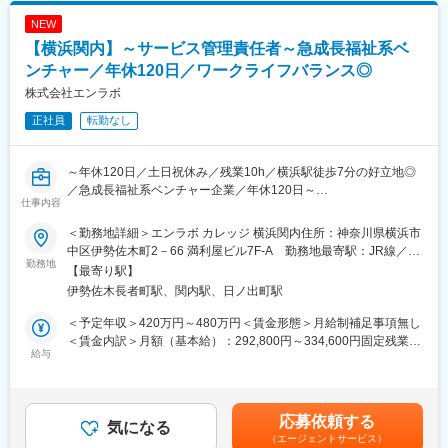
ら住まいの提供、就労支援まで一貫サポートできる点が強みで
記です。
本マナー・生活態度管理や就労に必要な技能習得のためのさまざ
す！
NEW
まなアドバイスを行います（介護・介助職とは異なります）。
・行政書士、公認会計士、一級建築士など、専門家が役員陣に揃
【横浜関内】～サービス管理責任者～急成長福祉系ベ
う高い専門性を持っているため、福祉や建築、会計など多角的な
【１日の流れ】
ンチャー／年休120日／ワークライフバランス◎
視点で事業品質が高められております！
8:45 出勤
株式会社エンラボ
9:00 利用者の受け入れ対応
変更の範囲：会社の定める業務
正社員
転勤なし
9:30 利用者の作業開始
利用者の作業指示や作業内容の確認等を通じて、利用者の強みや
適性を把握していきます。
～年休120日／土日祝休み／残業10h／横浜駅徒歩7分の好立地◎
12:00 昼休み
／急成長福祉系ベンチャー企業／年休120日～
12:45 利用者の就職予定先企業へ同行し、見学や体験の段取り等
仕事内容
を行う
自立訓練事業を運営／「誰もが自信を持てる社会を作る」の理念
15:00 利用者との個別面談
＜勤務地詳細＞エンラボ カレッジ 横浜関内住所：神奈川県横浜市
のもと、人が成長する仕組みや環境を社会作りを目指していま
はじめは先輩同席のもと、目標管理や利用者からの
中区伊勢佐木町2－66 満利屋ビル7F-A 勤務地最寄駅：JR線／関
す。
勤務地
ご相談に対応します。
内駅受動喫煙対策：屋内全面禁煙変更の範囲：会社の定める事業
【最寄り駅】
16:00 作業内容や訪問の記録の入力、個別支援計画の作成
所
伊勢佐木長者町駅、関内駅、日ノ出町駅
■業務概要：発達凸凹で困っている方に対し"自分探し"と"人付き合
17:15 終業
い"のサポートを行っています。
残業はほとんどなく、多くの職員が定時で退勤しています。
＜予定年収＞420万円～480万円＜賃金形態＞月給制補足事項無し
＜賃金内訳＞月額（基本給）：292,800円～334,600円固定残業手
自立訓練事業所にて、障害のある利用者に対し、個別支援計画の
給与
■入社後の流れ：
当/月：57,200円～65,400円（固定残業時間25時間0分/月）超過し
作成や障害者福祉サービスを提供する上での管理業務を担当しま
まずは、法人全体のことや障害者支援の基礎（接し方等）を研修
た時間外労働の残業手当は追加支給＜月給＞350,000円～400,000
す。自立に必要な自己理解・人付き合い等、幅広く支援します。
を通じて学んで頂きます。さらに、先輩のサポートのもと、現場
円（一律手当を含む）＜昇給有無＞有＜残業手当＞有＜給与補足
の業務を1つずつ着実に覚えていけます。研修等も万全のため、福
＞■昇給：有 会社の定める基準に準拠した賃金改定により降給・
応募依頼する
■業務詳細：
気になる
祉業界未経験の方でも安心して就業できさらなるスキルアップや
据え置きを含む賃金はあくまでも目安の金額であり、選考を通じ
（エージェントサービス）
株式会社エンラボは「誰もが自信を持てる社会をつくる」を理念
資格取得も可能です！