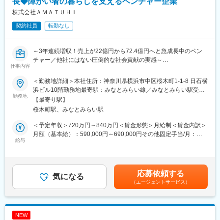
ハリをつけて就業できますのでワークライフバランスが充実でき
長◆障がい者の暮らしを支えるベンチャー企業
一人一人の凸凹を科学的に分析・対策をし発達障害の支援をベー
ます！
株式会社ＡＭＡＴＵＨＩ
スとしたアプローチをとり、これまでに2000名以上の就労支援実
績があります。
契約社員
転勤なし
■特徴・魅力：
・一人ひとりに寄り添った支援を行っています。対人業務をしっ
変更の範囲：会社の定める業務
かりと出来る職場です。
～3年連続増収！売上が22億円から72.4億円へと急成長中のベン
チャー／他社にはない圧倒的な社会貢献の実感～
■モデル年収・キャリアパス：
仕事内容
・サービス管理責任者：420万円-480万円
ミッションは「『生きる』を豊かに。
・チーフ：480万円-550万円
＜勤務地詳細＞本社住所：神奈川県横浜市中区桜木町1-1-8 日石横
AMATUHIは、「生きる」を支える社会インフラ企業です。
・事業統括責任者：550万円～
浜ビル10階勤務地最寄駅：みなとみらい線／みなとみらい駅受動
福祉の現場を原点に、住まい、地域、デジタル、生活支援を有機
勤務地
喫煙対策：屋内全面禁煙変更の範囲：会社の定める事業所（リモ
【最寄り駅】
的につなぎ、誰もが自分らしく生きられる基盤を整えています。
■リワークプログラムとは：
ートワーク含む）
桜木町駅、みなとみらい駅
社会とのつながりを実感し、自らの可能性に挑戦できる社会を実
ミライエで目指すリワークは「復職の不安を安心に変える場所」
現していく。
です。
＜予定年収＞720万円～840万円＜賃金形態＞月給制＜賃金内訳＞
太陽があまねくすべてを照らすように、私たちはすべての人の
生活リズムの再構築と段階的な負荷調整
月額（基本給）：590,000円～690,000円その他固定手当/月：
「こう生きたい」に寄り添い続けます。
給与
ストレスマネジメント・認知行動療法的アプローチ
10,000円＜月給＞600,000円～700,000円＜昇給有無＞有＜残業手
コミュニケーション・対人スキルのトレーニング
当＞無＜給与補足＞※年収は経験、能力、スキル等を考慮し、当社
■業務内容
職場復帰後のフォローアップ（定着支援）
規定により決定します。■昇給：年1回（4月）■その他固定手当：
私たちが目指すビジョンに向けて、福祉事業部全体の運営管理を
医療機関・企業との連携体制
前払い退職金賃金はあくまでも目安の金額であり、選考を通じて
応募依頼する
担い、強い基盤を創り上げていく福祉サービス運営／管理職・課
気になる
など、以上のプラグラムからメンタルケアのプロが復職までサポ
上下する可能性があります。月給(月額)は固定手当を含めた表記で
（エージェントサービス）
長候補を募集します。
ートをします！
す。
今の会社では目標が実現できない方でも、AMATUHIならチャレン
ジできる土壌が整っています。
■当社について：
将来の幹部候補として、志の高い方のジョインを心よりお待ちし
イタリア語のCUORE（心）と英語のLEAD（リード）から生まれ
NEW
ています。