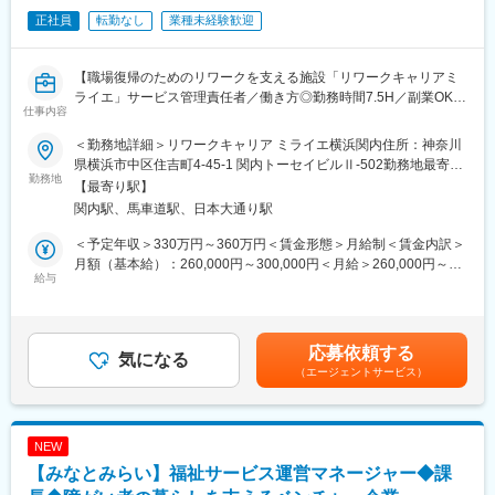
援を手掛けるパイオニア企業です。
正社員
転勤なし
業種未経験歓迎
発達障害のある方の強みに着目し、一人ひとりが自分らしく働け
※その他、志向性や前職のご経験を生かして、法人企業への営業活
る社会の実現を目指してきました。これまでの就労支援実績は
動（障害者雇用に関するコンサルティング業務）や、広報・マー
2,000名以上。
ケティング活動など、幅広い業務に携わることができ、多くのス
【職場復帰のためのリワークを支える施設「リワークキャリアミ
「誰かの可能性を広げたい」「社会に良い変化を生み出したい」
キルが身につきます。
ライエ」サービス管理責任者／働き方◎勤務時間7.5H／副業OK／
そんな想いを持った仲間が集まり、日々新たな挑戦を続けていま
仕事内容
※「プレ就労移行支援」ともいえる「自立訓練（生活訓練）」で勤
残業ほぼ無し／ワークライフバランス充実／事業拡大中】
す。
務頂く場合もございます。
＜勤務地詳細＞リワークキャリア ミライエ横浜関内住所：神奈川
■業務概要：
県横浜市中区住吉町4-45-1 関内トーセイビルⅡ-502勤務地最寄
変更の範囲：会社の定める業務
■業界未経験の方も多数活躍！
休職者様の職場復帰をサポートする「リワークキャリアミライエ
勤務地
駅：JR京浜東北線／関内駅受動喫煙対策：敷地内全面禁煙
【最寄り駅】
人生経験を活かしてミドルシニアの方、顧客折衝経験を活かして
横浜関内」にてサービス管理責任者をお任せします！
関内駅、馬車道駅、日本大通り駅
接客や営業の方など
2026年2月にリニューアルオープンした新しい施設です。
様々なバックグラウンドを持つスタッフが活躍しております！
＜予定年収＞330万円～360万円＜賃金形態＞月給制＜賃金内訳＞
■業務内容：
月額（基本給）：260,000円～300,000円＜月給＞260,000円～
■拠点の支援体制
・事業所のメネジメント(人材・売上管理)
給与
300,000円＜昇給有無＞有＜残業手当＞有＜給与補足＞■昇給：年
支援員（4名程度）と職業訓練講師（3名程度）で日々20人程度の
・関連機関(区役所の窓口、就労支援センター、計画相談その他)へ
1回■賞与：1ヶ月分（※前年度実績）賃金はあくまでも目安の金額
訓練生の支援にあたっています。
の広報活動
であり、選考を通じて上下する可能性があります。月給(月額)は固
支援員は、主に担当の訓練生に対しての上記業務を行い、職業訓
・日々の支援業務のフォローアップ
定手当を含めた表記です。
応募依頼する
練講師は主に60代以上で過去にマネジメント経験がございます。
気になる
模擬職場の中の上司役として指導にあたります
（エージェントサービス）
■配属部署・組織構成：
・50代の男性1名、40代の女性2名
■当社について：
・利用者は15名程度
株式会社Kaienは2009年に創業し、「障害 × 強み × 仕事」の領域
NEW
で、人材紹介や就労支援を行う日本国内初の企業です。社会情勢
■抜群の働き方
【みなとみらい】福祉サービス運営マネージャー◆課
に合わせた多角的な事業展開で、子どもから大人まで幅広いライ
・所定労働時間7.5時間、年間休日125日、残業はほぼなしとメリ
フステージの方を応援し続けています。