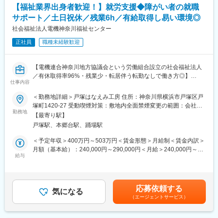
たのが我々の社名であるCUOREADです。就労支援をはじめとし
【福祉業界出身者歓迎！】就労支援◆障がい者の就職
た人につながる、関わりあいをリードしていきたいという思いを
■具体的には
サポート／土日祝休／残業6h／有給取得し易い環境◎
コンセプトに事業を展開して参ります。
◇福祉事業部領域全般に関する戦略実行
就労移行支援事業所ミライエでは単に就職を目標とする支援では
社会福祉法人電機神奈川福祉センター
◇運営KGI／KPIのPDCAサイクルの推進
なく、就労を社会の中での役割と捉え、その先にある未来へ向け
正社員
職種未経験歓迎
◇出店／開発／マーケティング戦略の策定／実行／管理
た支援を行います。
◇各部門長との連絡調整／サービス品質管理／指導助言
また、ご利用者様が求められる場や必要とされる場でご自身の能
◇社内外ステークホルダーとの連絡調整／企画／提案
力を発揮できるよう、一人ひとりに合った専門的な支援をさせて
【電機連合神奈川地方協議会という労働組合設立の社会福祉法人
◇運営上の課題抽出／会議実施／改善に係るネスクトアクション
頂きます。
／有休取得率96%・残業少・転居伴う転勤なしで働き方◎】
の実行
仕事内容
◇職員育成／技能開発／研修教育体制の設計並びに実行
■職務概要：
◇算定加算／請求事務体制／人員配置の最適設計／立案／運用
＜勤務地詳細＞戸塚はなえみ工房 住所：神奈川県横浜市戸塚区戸
主な担当職務は、障害者自立支援のための『作業指導・生活支
◇システム導入に係る推進／運用／管理
塚町1420-27 受動喫煙対策：敷地内全面禁煙変更の範囲：会社の
援・相談業務・就労支援』です。
勤務地
◇プロモーション企画／提案／運用／管理
定める事業所
【最寄り駅】
◇法制度対応並びに内部監査／外部監査支援
戸塚駅、本郷台駅、踊場駅
【具体的な業務内容】
◇行政／住民折衝 等
▼利用者が就職に向けた技術を身に着けるためのプログラムの作
＜予定年収＞400万円～503万円＜賃金形態＞月給制＜賃金内訳＞
成
■ポジションの魅力
月額（基本給）：240,000円～290,000円＜月給＞240,000円～
▼事業所内での就労訓練（座学、作業、進捗確認のための面談）
給与
◇福祉・建設・不動産・金融・様々な分野のプロフェッショナル
290,000円＜昇給有無＞有＜残業手当＞有＜給与補足＞会社指定
の実施
達とチャレンジできる環境
の資格（社会福祉士、精神保健福祉士、介護福祉士、看護師、日
▼ハローワークや関係機関を通じた就職先企業の情報収集をもと
◇土日祝休み（業務都合に合わせて土日出勤の可能性有）
商簿記2級など）を保有していると、資格手当として毎月2,500円
にマッチング
～5,000円（複数保有の場合は10,000円上限）支給されます。表
応募依頼する
▼就職先企業への見学、体験実習等のコーディネート
気になる
■当社の特徴や魅力
彰金制度有り住宅手当制度:有（賃貸：14,000円、持家：10,000円
（エージェントサービス）
▼企業訪問など利用者が就職した後の定期フォロー など
・障がい者グループホーム「AMANEKU」の運営を中心に、福祉×
※持分割合による）賃金はあくまでも目安の金額であり、選考を通
上記のうち、事業所内での就労訓練の実施がメインとなります。
建設×不動産を一体化した独自モデルを展開しており、生活支援か
じて上下する可能性があります。月給(月額)は固定手当を含めた表
利用者様1人ひとりの気持ちに寄り添いながら、社会人としての基