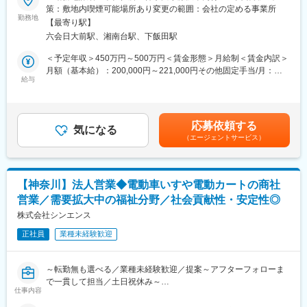
■業務概要：
策：敷地内喫煙可能場所あり変更の範囲：会社の定める事業所
納品から1週間後にお客様にお電話し、用具の使い心地や他に必要
◇当医療法人の本部スタッフとして、主に下記の業務を担当しま
勤務地
なものを確認。その後は半年に1回の頻度でお客様宅を訪問しま
【最寄り駅】
す。
す。またケアマネージャーさんや介護スタッフとともに、お客様
六会日大前駅、湘南台駅、下飯田駅
◇今回はバックオフィスの強化を図るため法人経営本部で活躍す
へのケア方法を考える会議の参加やケアマネージャーさんにお客
る事務職を募集しています。
＜予定年収＞450万円～500万円＜賃金形態＞月給制＜賃金内訳＞
様の現状を報告したり、新商品を紹介したりすることもありま
◇様々な職員と連携しながら仕事を進めることが特徴です。
月額（基本給）：200,000円～221,000円その他固定手当/月：
す。
給与
55,000円～180,000円＜月給＞255,000円～401,000円＜昇給有無
■具体的には：
＞有＜残業手当＞有＜給与補足＞■その他固定手当：役職手当（月
■教育制度や専門知識の習得について：
＜人事・採用＞
5000円～4万円）、職務手当（月3万円～10万円）、調整手当（月
・2ヵ月に1回、1日かけて社内全体研修を実施。業績や各現場で
◇採用業務全般※求人媒体選定、日程調整、面接、合否連絡など
2万円～4万円）■別途、該当者には皆勤手当（月5000円）ほか、
の出来事の共有をはじめ、各自の振り返り、新商品取扱い時の商
応募依頼する
◇入職オリエンテーション
気になる
住宅手当、家族手当など支給■賞与：年2回■昇給：年1回賃金はあ
品説明会なども行なっています。◎未経験から始められます。
（エージェントサービス）
◇職員面談
くまでも目安の金額であり、選考を通じて上下する可能性があり
・入社後2ヵ月間は当社の事業を理解する期間です。ビジネスマナ
◇労務管理
ます。月給(月額)は固定手当を含めた表記です。
ーの習得、事業理解、他部署での業務体験などをしていただきま
◇人員配置管理
す。
◇外国人特定技能の採用、雇用管理、業者対応
・福祉用具専門相談員の資格取得に向けた講習（50時間）も受
【神奈川】法人営業◆電動車いすや電動カートの商社
講。もちろん、費用は会社負担です。その後は、先輩営業が同行
営業／需要拡大中の福祉分野／社会貢献性・安定性◎
■職場環境：
し、独り立ちまで支援します。
◇法人経営本部には十数名の職員が在籍しています。
株式会社シンエンス
◇メンバーで業務分担し、作業効率を高めながら専門性が求めら
変更の範囲：会社の定める業務
正社員
業種未経験歓迎
れる場面でも素早く対応しています。
◇スタッフフォローに力を入れて、働きやすい環境や福利厚生の
充実を進めています。
～転勤無も選べる／業種未経験歓迎／提案～アフターフォローま
で一貫して担当／土日祝休み～
■医療法人社団村田会とは：
仕事内容
◎藤沢市・茅ヶ崎市・湘南地域に密着し、地元のかかりつけ医と
■業務内容：