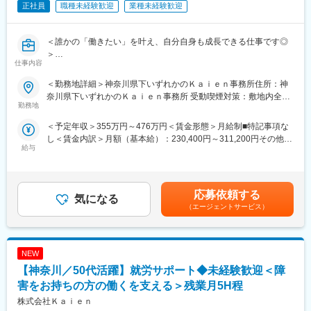
正社員
職種未経験歓迎
業種未経験歓迎
＜誰かの「働きたい」を叶え、自分自身も成長できる仕事です◎
＞
仕事内容
【仕事の魅力ポイント】
＜勤務地詳細＞神奈川県下いずれかのＫａｉｅｎ事務所住所：神
・年次関係なく挑戦できるフラットな環境。新しい企画や取り組
奈川県下いずれかのＫａｉｅｎ事務所 受動喫煙対策：敷地内全面
みにも積極的に関われる
勤務地
禁煙変更の範囲：会社の定める事業所（リモートワーク含む）
・利用者様の「就職できました！」「人生が変わりました！」と
＜予定年収＞355万円～476万円＜賃金形態＞月給制■特記事項な
いう瞬間に立ち会えるやりがい
し＜賃金内訳＞月額（基本給）：230,400円～311,200円その他固
・福祉の経験は不問◎研修制度も充実しており成長に合わせてサ
給与
定手当/月：57,600円～77,800円＜月給＞288,000円～389,000円
ポート！
＜昇給有無＞有＜残業手当＞有＜給与補足＞■賞与：年1回（評価
に応じて支給）※賞与、手当の支給対象・支給額は、評価や状況に
■業務詳細
より変更になる可能性があります。賃金はあくまでも目安の金額
当社では、「働きたいけれど自信が持てない」「何度挑戦しても
応募依頼する
気になる
であり、選考を通じて上下する可能性があります。月給(月額)は固
うまくいかない」と悩む障害のある方に対し、就職から職場定着
（エージェントサービス）
定手当を含めた表記です。
までを一貫して支援しています。
利用者様が自信を取り戻し、新たな一歩を踏み出していく姿を間
近で見届けられることはもちろん、自分自身も人材支援・キャリ
NEW
ア支援のプロへと成長できるやりがいの大きな仕事です。
【神奈川／50代活躍】就労サポート◆未経験歓迎＜障
・障害のある方の就活支援（キャリアカウンセリング・ビジネス
害をお持ちの方の働くを支える＞残業月5H程
マナーのレクチャー・面接練習対応、企業訪問・面接同行な
株式会社Ｋａｉｅｎ
ど）、定着支援