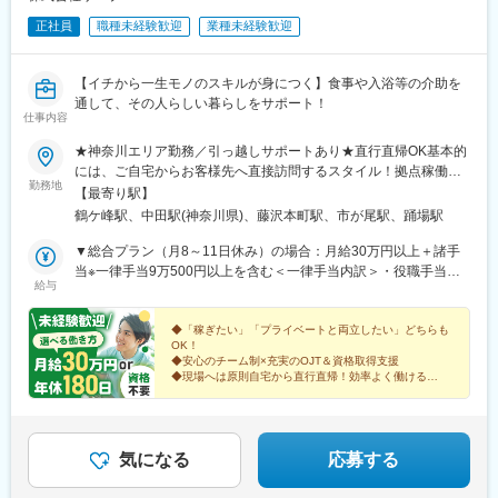
正社員
職種未経験歓迎
業種未経験歓迎
【イチから一生モノのスキルが身につく】食事や入浴等の介助を
通して、その人らしい暮らしをサポート！
仕事内容
★神奈川エリア勤務／引っ越しサポートあり★直行直帰OK基本的
には、ご自宅からお客様先へ直接訪問するスタイル！拠点稼働の
勤務地
場合は、下記での勤務が中心です。【鶴ヶ峰本店】横浜市旭区今
【最寄り駅】
川町2-14 キャッスルマンション鶴ヶ峰A棟101【中田支店】横浜
鶴ケ峰駅、中田駅(神奈川県)、藤沢本町駅、市が尾駅、踊場駅
市泉区中田南一丁目20-10 中田店舗2号室【藤沢支店】藤沢市本町
4丁目1-21 本町ドミール107【市ケ尾支店】横浜市青葉区市ヶ尾町
▼総合プラン（月8～11日休み）の場合：月給30万円以上＋諸手
1168-1 カーサー・ウチノ205号室
当※一律手当9万500円以上を含む＜一律手当内訳＞・役職手当
給与
（500円～7000円）・食事手当（5000円）・資格手当（1000円
～5000円）・通信手当（3000円）・住宅手当（2万円/規定有）・
健康増進手当（1万3000円）・技能手当（3000円～1万円）※試用
◆「稼ぎたい」「プライベートと両立したい」どちらも
OK！
期間後より支給・処遇改善手当（4万5000円）※試用期間後より支
◆安心のチーム制×充実のOJT＆資格取得支援
給＜試用期間時＞月給23万7500円以上※一律手当4万2500円以上
◆現場へは原則自宅から直行直帰！効率よく働ける
含む▼年休180日プラン（月14～15日休み）の場合：月給24万
◆引越し費用補助や育児支援など、嬉しい福利厚生も
◆一人ひとりと長く向き合えるからこそのやりがい◎
8488円以上＋諸手当※一律手当7万7500円以上を含む＜一律手当
内訳＞・役職手当（500円～7000円）・食事手当（5000円）・資
格手当（1000円～5000円）・通信手当（3000円）・住宅手当（2
気になる
応募する
万円/規定有）・技能手当（3000円～1万円）※試用期間後より支
給・処遇改善手当（4万5000円）※試用期間後より支給＜試用期間