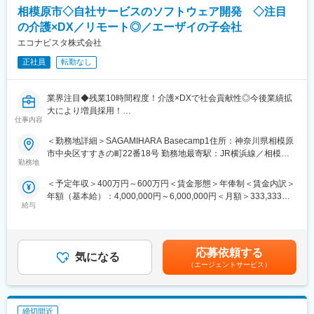
・介護ベッド、車いす、歩行器などの福祉用具
相模原市◇自社サービスのソフトウェア開発 ◇注目
※30kgを超える商品もあり、重い商品は日程を調整して2名で届け
の介護×DX／リモート◎／エーザイの子会社
ます
エコナビスタ株式会社
■1日の流れ※一例
正社員
転勤なし
9:00 朝礼
10:00 新規納品（営業同行）
11:00 交換納品
業界注目◆残業10時間程度！介護×DXで社会貢献性◎今後業績拡
11:45 ベッドの引き取りと納品
大により増員採用！
13:00 昼食
仕事内容
14:00 営業所へ商品受け取り（営業からの連絡対応）
■職務内容：
＜勤務地詳細＞SAGAMIHARA Basecamp1住所：神奈川県相模原
14:30 新規納品
自社サービスのソフトウェア開発全般をお願いします。
市中央区すすきの町22番18号 勤務地最寄駅：JR横浜線／相模原
15:30 交換納品
要件定義・設計、開発、テストに至る全ての開発工程を担当して
勤務地
駅受動喫煙対策：屋内全面禁煙
16:00 急遽新規納品（営業同行）
いただきます。
17:00 営業所へ
＜予定年収＞400万円～600万円＜賃金形態＞年俸制＜賃金内訳＞
18:00 退社
年額（基本給）：4,000,000円～6,000,000円＜月額＞333,333円
＜具体的に＞
給与
～500,000円（12分割）＜昇給有無＞有＜残業手当＞有＜給与補
・「ライフリズムナビ＋Dr.」の開発・運用
■キャリア
足＞・昇給あり（年1回）※ご経験・スキルを考慮して決定いたし
・「ライフリズムナビ＋HOME」の開発・運用
ご本人の希望・意欲に応じて、大きく3つのポジションがありま
ます。賃金はあくまでも目安の金額であり、選考を通じて上下す
す。
る可能性があります。月給(月額)は固定手当を含めた表記です。
入社後半年程度は、これまでの経験を活かしながら業務をスター
応募依頼する
（1）顧客対応職 福祉用具の相談・選定がメイン
気になる
ト。
（エージェントサービス）
（2）リーダー職 配送・アドバイザーチームのリーダー、配送予
それ以降は希望される経験・スキルや業務のタイミングに応じ
定の調整や、新人メンバーの育成を担当
て、バックエンド、フロントエンド、ネイティブアプリ、機械学
（3）営業職 ケアマネジャーへの提案を通して利用者さまをご紹
習、ツール、組み込み、プリセールス、生産管理などのお仕事を
介いただき、福祉用具の選定
締切間近
お任せします。