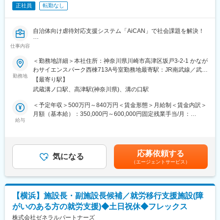
築
正社員
転勤なし
・現行システム（PHP/FuelPHP）の仕様把握、およびモダン化に
伴う段階的な改修・保守
※業務比率のイメージ： 新機能・モダン化開発 7～8割 ／ 既存保
自治体向け虐待対応支援システム「AiCAN」で社会課題を解決！
守 2～3割（時期により変動あり）
仕事内容
■業務内容
■組織構成
自社プロダクト「AiCAN」アプリに蓄積されるデータを活用し、
＜勤務地詳細＞本社住所：神奈川県川崎市高津区坂戸3-2-1 かなが
少数精鋭のエンジニアチーム体制で、意見・提案がダイレクトに
プロダクト改善や経営意思決定、顧客への価値提供へつなげるた
わサイエンスパーク西棟713A号室勤務地最寄駅：JR南武線／武蔵
反映される環境です。
めのデータ基盤（データレイク/DWH/データマート）の設計・構
勤務地
溝ノ口駅受動喫煙対策：屋内全面禁煙変更の範囲：会社の定める
【最寄り駅】
築・運用を担当していただきます。
事業所
■業務の魅力
武蔵溝ノ口駅、高津駅(神奈川県)、溝の口駅
以下の業務を通して、データ基盤を整備し組織全体のデータ活用
・社会貢献性の高い領域で、現場業務の本質的な課題解決に貢献
レベルを引き上げる役割を担っていただきます。
＜予定年収＞500万円～840万円＜賃金形態＞月給制＜賃金内訳＞
・技術刷新・アーキテクチャ再設計のコアメンバーとして主体的
・データモデリング
月額（基本給）：350,000円～600,000円固定残業手当/月：
に参画
・パイプラインの構築・運用
給与
50,000円～100,000円（固定残業時間20時間0分/月）超過した時
・設計～運用まで一気通貫で関われる裁量の大きさ
・データ品質・ガバナンスの維持
間外労働の残業手当は追加支給＜月給＞400,000円～700,000円
・意思決定が速く、自らのアイデアを実現しやすい環境
（一律手当を含む）＜昇給有無＞有＜残業手当＞有＜給与補足＞※
また、以下の内容を含む、他システムやアプリから「AiCAN」ア
賃金はあくまでも目安の金額であり、選考を通じて上下する場合
■教育体制
応募依頼する
プリにデータを移行する業務も担っていただきます。
気になる
がございます。賃金はあくまでも目安の金額であり、選考を通じ
業務に必要な技術のキャッチアップ支援やOJTを実施。知見共有
（エージェントサービス）
・データ移行の計画策定
て上下する可能性があります。月給(月額)は固定手当を含めた表記
も活発です。
・データ移行のプロジェクト管理（部門間の連携を含む）
です。
・データ移行のための情報整理（データマッピング設計、および
■就業環境
データクレンジング・データ品質検証）
フレックスタイム制（コアタイムあり）、週1日リモート相談可、
【横浜】施設長・副施設長候補／就労移行支援施設(障
・データ移行のためのプログラム実装・テスト
残業月平均20時間以内。年間休日120日以上で、ワークライフバ
がいのある方の就労支援)◆土日祝休◆フレックス
・データ移行結果の検証
ランスを重視しています。
株式会社ゼネラルパートナーズ