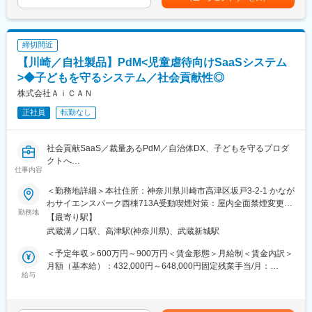
データクレンジング・データ品質検証）
■勤務地
下する可能性があります。月給(月額)は固定手当を含めた表記で
・データ移行のためのプログラム実装・テスト
以下事業所のいずれかにて、選考を通じて勤務先を決定いたしま
す。
・データ移行結果の検証
す。
●atGPジョブトレ秋葉原
締切間近
■働き方
●atGPジョブトレお茶の水
【川崎／自社製品】PdM<児童虐待向けSaaSシステム
・平均残業時間20H以内
●atGPジョブトレ大手町
・年間休日123日
>◆子どもを守るシステム／社会貢献性◎
●atGPジョブトレ秋葉原第2
・フレックス（コアタイム：11：00～16：00、フレキシブルタイ
●atGPジョブトレIT・Web 渋谷
株式会社ＡｉＣＡＮ
ム： 7：00～11：00、16：00～20：00）
●atGPジョブトレIT・Web 秋葉原
正社員
転勤なし
・週１日のリモート勤務可能 ※入社直後は週５日出社いただきま
●atGPジョブトレIT・Web浜松町
す。
※ご希望があれば神奈川・埼玉・千葉での就業も可能です。
社会貢献SaaS／裁量あるPdM／自治体DX、子どもを守るプロダ
■自社サービスについて
クトへ
〈伴走型業務支援 AiCANサービス〉
変更の範囲：会社の定める業務
仕事内容
https://www.aican-inc.com/service/
■当社について
＜勤務地詳細＞本社住所：神奈川県川崎市高津区坂戸3-2-1 かなが
「すべての子どもたちが安全な世界に変える」をビジョンに、児
・ICTとデータの利活用を取り入れることで子ども虐待対応の「ス
わサイエンスパーク西棟713A受動喫煙対策：屋内全面禁煙変更の
童福祉・子ども虐待対応という極めて重要かつ未解決な社会課題
勤務地
ピード」と「判断の質」を向上させ、見過ごしを防ぐ仕組みをつ
範囲：会社の定める事業所（リモートワーク含む）
【最寄り駅】
に向き合うインパクトスタートアップです。自治体向け業務支援
くるための伴走型業務支援サービス。
武蔵溝ノ口駅、高津駅(神奈川県)、武蔵新城駅
システム「AiCAN」は、現場で実際に児童相談業務に携わってき
・現在、「AiCAN」児童相談所版を18自治体のユーザー様へ提供
た専門家の知見と、AI・データ活用を融合したプロダクトです。
中ですが、サービス対象をこども家庭センター・保健センターな
＜予定年収＞600万円～900万円＜賃金形態＞月給制＜賃金内訳＞
単なるSaaS提供に留まらず、導入支援・研修・業務改善まで一貫
どへ広げ、AiCANアプリ市区町村版を提供予定です。
月額（基本給）：432,000円～648,000円固定残業手当/月：
して伴走する点が大きな差別化ポイント。現場起点で磨かれ続け
給与
68,000円～102,000円（固定残業時間20時間0分/月）超過した時
るプロダクトを通じ、子どもの命と安全を守る社会インフラの構
■当社ビジョン
間外労働の残業手当は追加支給＜月給＞500,000円～750,000円
築を目指しています。
「すべての子どもたちが安全な世界に変える」
（一律手当を含む）＜昇給有無＞有＜残業手当＞有＜給与補足＞※