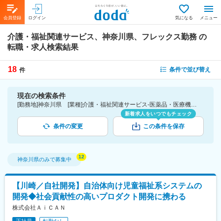
会員登録
ログイン
気になる
メニュー
介護・福祉関連サービス、神奈川県、フレックス勤務
の
転職・求人検索結果
18
条件で並び替え
件
現在の検索条件
[勤務地]神奈川県 [業種]介護・福祉関連サービス-医薬品・医療機器・ライフサイエンス・医療系サービス [詳細条件](休日・働き方)フレックス勤務
新着求人をいつでもチェック
条件の変更
この条件を保存
神奈川県
のみで募集中
【川崎／自社開発】自治体向け児童福祉系システムの
開発◆社会貢献性の高いプロダクト開発に携わる
株式会社ＡｉＣＡＮ