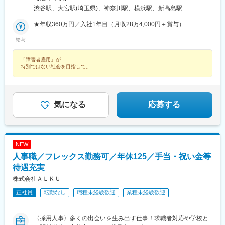
動喫煙対策：屋内全面禁煙
渋谷駅、大宮駅(埼玉県)、神奈川駅、横浜駅、新高島駅
★年収360万円／入社1年目（月収28万4,000円＋賞与）
給与
「障害者雇用」が
特別ではない社会を目指して。
気になる
応募する
NEW
人事職／フレックス勤務可／年休125／手当・祝い金等
待遇充実
株式会社ＡＬＫＵ
正社員
転勤なし
職種未経験歓迎
業種未経験歓迎
〈採用人事〉多くの出会いを生み出す仕事！求職者対応や学校と