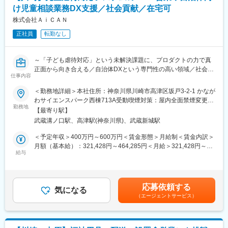
達・キッティング業務や、36名規模となった社内のIT環境整備・
け児童相談業務DX支援／社会貢献／在宅可
サポート業務の重要性が急激に高まっています。
組織とサービスのさらなる拡大を見据え、同僚メンバーをサポー
株式会社ＡｉＣＡＮ
トし、社内ITおよび顧客向け端末管理を共に推進してくださる新
正社員
転勤なし
しいメンバーを募集します。
■業務詳細：
～「子ども虐待対応」という未解決課題に、プロダクトの力で真
・PCや顧客向けタブレット端末（Apple製品中心）のキッティン
正面から向き合える／自治体DXという専門性の高い領域／社会貢
グ全般
仕事内容
献SaaS～
・端末、SIM、ライセンス類の発注・調達業務および外注管理
＜勤務地詳細＞本社住所：神奈川県川崎市高津区坂戸3-2-1 かなが
・ABMおよびMDM（Google Cloud Identity Premium）を活用し
■当社について：
わサイエンスパーク西棟713A受動喫煙対策：屋内全面禁煙変更の
た端末管理
株式会社AiCANは「すべての子どもたちが安全に暮らせる世界を
勤務地
範囲：会社の定める事業所（リモートワーク含む）
・閉域ネットワークを活用したセキュアな顧客向け端末運用のサ
【最寄り駅】
つくる」をビジョンに、児童福祉・子ども虐待対応という極めて
ポート
武蔵溝ノ口駅、高津駅(神奈川県)、武蔵新城駅
重要かつ未解決な社会課題に向き合うインパクトスタートアップ
・社内ネットワークの保守、および利用ソフトウェアの管理・セ
です。自治体向け業務支援システム「AiCAN」は、現場で実際に
＜予定年収＞400万円～600万円＜賃金形態＞月給制＜賃金内訳＞
キュリティチェック・導入支援
児童相談業務に携わってきた専門家の知見と、AI・データ活用を
月額（基本給）：321,428円～464,285円＜月給＞321,428円～
・その他、ヘルプデスク業務や業務フローの整理と改善（ドキュ
融合したプロダクトです。単なるSaaS提供に留まらず、導入支
給与
464,285円＜昇給有無＞有＜残業手当＞有＜給与補足＞※賃金はあ
メント化・自動化）
援・研修・業務改善まで一貫して伴走する点が大きな差別化ポイ
くまでも目安の金額であり、選考を通じて上下する可能性があり
ント。現場起点で磨かれ続けるプロダクトを通じ、子どもの命と
ます。賃金はあくまでも目安の金額であり、選考を通じて上下す
■魅力：
安全を守る社会インフラの構築を目指しています。
る可能性があります。月給(月額)は固定手当を含めた表記です。
・自分が手配・設定したタブレット端末が児童相談所の最前線に
応募依頼する
気になる
届き、子どもたちを支援する業務に直結します。「自分の仕事が
（エージェントサービス）
■業務内容：
子どもたちの安全に寄与している」という強い手触り感を持って
自治体向け営業（BtoG・SaaS）をお任せします。
働くことができます。
・自社の社内IT整備に限らず、顧客へ提供するデバイスのロジス
■業務詳細：