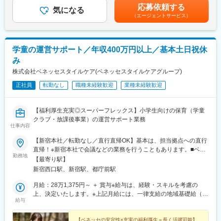
子どもの虐待死を防ぐためには、危険な状態にある子どもを見逃
賃金はあくまでも目安の金額であり、選考を通じて上下する可能
応募依頼する
■概要
気になる
さないことが非常に重要です。しかし、児童相談所等の職員は、
性があります。賃金はあくまでも目安の金額であり、選考を通じ
（エージェントサービス）
自治体向け虐待対応支援システム「AiCAN」のPdMとして、要件
不確実な情報しかない中で、子どもを保護すべきかどうか”といっ
て上下する可能性があります。月給(月額)は固定手当を含めた表記
定義から開発連携まで完遂。子どもの安全を守る社会的意義の高
た対応を迅速に判断せねばならず、【判断そのものの難しさ】が
です。
い製品で、将来はPOとしてビジョン策定も担う、責任と裁量の大
課題となっています。サービスを多くの自治体様に届け「子ども
きいポジションです。
虐待の見過ごしゼロ」を実現します。
学童の運営サポート／年収400万円以上／基本土日祝休
み
■事業フェーズ
変更の範囲：会社の定める業務
現在「価値ある機能を正しく・速く届ける」開発体制への転換期
株式会社ベネッセスタイルケア(ベネッセスタイルケアグループ)
にあります。スクラムマスターとPdMが業務を兼任しています
正社員
転勤なし
職種未経験歓迎
業種未経験歓迎
が、今後の大規模改修や新規領域（母子保健・教育センター版）
の開発を見据え、プロダクトの意思決定を専任で行うPdMを募集
します。まずは既存メンバーと連携して「何を・なぜ・いつ作る
【福利厚生充実◎スーパーフレックス】小学生向けの保育（学童
か」の整理から着手いただき、将来的にはPOとして、ビジョンや
クラブ・放課後事業）の運営サポート業務
ロードマップの策定を主導していただくことを期待しています。
仕事内容
【新宿本社／転勤なし／直行直帰OK】基本は、担当拠点への直行
■業務詳細
直帰！※新宿本社で会議などの業務を行うこともあります。■ベネ
子どもの安全を守る自治体向けシステムを通じ、社会課題解決に
勤務地
ッセスタイルケア 新宿本社 学童事業部東京都新宿区西新宿2-
直接貢献できる点が最大の魅力です。営業CSメンバーから現場の
【最寄り駅】
3-1 新宿モノリスビル26階＜ アクセス ＞・JR線『新宿駅』西
要望・ニーズをヒアリングし要件を整理するとともに、スクラム
新宿西口駅、新宿駅、都庁前駅
口・南口、小田急線・京王線『新宿駅』から徒歩約10分・都営地
体制下でPOやエンジニアと連携し、価値ある機能を迅速に提供で
下鉄新宿線『新宿駅(新都心口) 』から徒歩約5分・大江戸線『都庁
月給：28万1,375円～ ＋ 賞与※給与は、経験・スキルを考慮の
きる環境です。大規模改修や新規開発なども含め、成長過程のプ
前駅』から徒歩約5分＜ 拠点所在地 ＞東京都文京区、千代田区、
上、決定いたします。※上記月給には、一律支給の地域基礎給（2
ロダクトの意思決定を担うことができ、攻めの姿勢でプロダクト
給与
中央区、大田区、世田谷区、杉並区、墨田区、北区、神奈川県川
万円／月）・固定残業代として職務推進手当（月30時間分／月5
成長を牽引できます。
崎市、横浜市、藤沢市、千葉県浦安市※お住まいを考慮し、担当拠
万1,375円～）を含みます。超過分は別途支給。【別途特別賞与あ
点を決定いたします。※受動喫煙対策：屋内禁煙
り！】賞与支給対象期間（6カ月）の残業時間が270時間以下の場
【ベネッセの安定性×充実の福利厚生＝長く活躍可能】