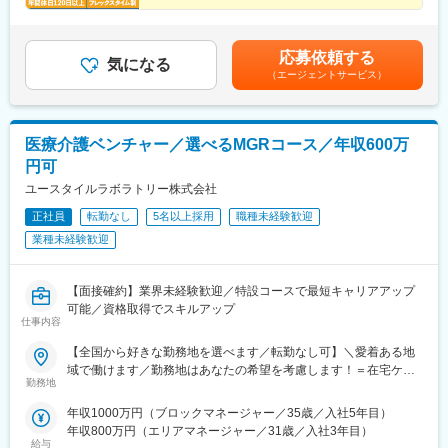
（大津市／彦根市）・和歌山県（和歌山市／田辺市）■中国■・広
■仲間と高め合えるチーム制
駅、細畑駅、中川原駅、安茂里駅、酒折駅、西金沢駅、南富山
■当社・営業職の魅力
■成果・意欲次第で早期キャリアアップ
島県（広島市）・岡山県（岡山市）■四国■・香川県（高松市）■
駅、新福井駅、蒲生四丁目駅、萱島駅、弁天町駅、長田駅(大阪
■フレックス＆年休120日以上
当社は「テクノロジーで誰もが介護したくなる社会」を掲げ、現
九州■・福岡県（福岡市）
府)、新金岡駅、藤井寺駅、東部市場前駅、南吹田駅、大開駅、立
■20～30代活躍中
場起点の製品開発を強みに成長を続けるIPO準備中のスタートアッ
応募依頼する
花駅、飾磨駅、竹田駅(京都府)、北山駅(京都府)、上桂駅、前栽
気になる
プです。営業は、まだ正解のない市場で介護現場の声を価値に変
（エージェントサービス）
駅、尼ケ辻駅、瀬田駅(滋賀県)、ひこね芹川駅、六十谷駅、紀伊新
え、事業成長を最前線で牽引する存在。社会的意義と事業づくり
庄駅、福島町駅、大元駅、沖松島駅、大橋駅(福岡県)、赤羽橋駅、
の両方に深く関われる環境です！
松原駅(東京都)、栄町駅(東京都)、阿佐ケ谷駅、西早稲田駅、小菅
駅、布田駅、港南中央駅、矢部駅、川越市駅、市川真間駅、本笠
医療介護ベンチャー／選べるMGRコース／年収600万
変更の範囲：会社の定める業務
寺駅、名古屋大学駅、札木駅、鴫野駅、高鷲駅、新開地駅、西観
円可
音町駅、木太町駅、芝公園駅、荒川車庫前駅、川越駅、東山公園
駅(愛知県)、豊橋公園前駅、上沢駅
ユースタイルラボラトリー株式会社
正社員
転勤なし
5名以上採用
職種未経験歓迎
業種未経験歓迎
【面接確約】業界未経験歓迎／特設コースで最短キャリアアップ
可能／資格取得でスキルアップ
仕事内容
【全国から好きな勤務地を選べます／転勤なし可】＼愛着ある地
域で働けます／勤務地はあなたの希望を考慮します！＝在宅ケア
勤務地
事業＝【1／全国マネージャーコース】☆早期キャリアアップした
い方に最適なポジション☆引越し手当支給・家賃無料の借り上げ
年収1000万円（ブロックマネージャー／35歳／入社5年目）
社宅提供◆全国募集◆四国・東北・関西・岐阜・長野で強化募集
年収800万円（エリアマネージャー／31歳／入社3年目）
中◆入社半年は東京・神奈川・埼玉⇒養成期間後の勤務地は現在
給与