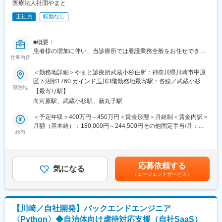
・事業所運営管理
医療法人社団やまと
課題となっています。サービスを多くの自治体様に届け「子ども
・収支管理
虐待の見過ごしゼロ」を実現します。
正社員
転勤なし
・新規募集のための計画立案及び実行 など
変更の範囲：会社の定める業務
■当社事業の特徴：
■概要：
障害のある方の「就職実現」だけではなく、就職後に安定的に働
患者様の増加に伴い、当診療所では看護業務全般をお任せできる
き続けること、能力発揮できること、そして企業理念でもある
仕事内容
方を募集中です。
「自分らしくワクワクした人生を」をすべての利用者様が実現で
患者様宅にはドクターや診療アシスタントと3名一組で訪問しま
＜勤務地詳細＞やまと診療所武蔵小杉住所：神奈川県川崎市中原
きることを目指し、一人ひとりに合わせた支援を行っています。
す。訪問の際には診療アシスタントが運転いたしますので、『在
区下沼部1760 カインド玉川3階勤務地最寄駅：各線／武蔵小杉駅
＜具体的な特徴は下記の通りです＞
宅看護に興味があるけど運転業務が不安』という方もぜひご応募
勤務地
受動喫煙対策：敷地内全面禁煙変更の範囲：会社の定める事業所
◎障害・症状別のコース運営（発達障害、統合失調症、うつ症
【最寄り駅】
ください。仕事はチームで相談しながら進められますので在宅医
状、聴覚障害、難病）やIT・Webスキル習得を目指す事業所など
向河原駅、武蔵小杉駅、新丸子駅
療未経験の方もどうぞご安心ください。
◎グループワーク形式のオリジナルプログラムを提供
疾患だけに留まらず、患者様の生活を総合的に看るお仕事です。
＜予定年収＞400万円～450万円＜賃金形態＞月給制＜賃金内訳＞
◎疑似職場形式の実践的なトレーニング
また、在宅分野での看護師業務ですが、運転業務はございませ
月額（基本給）：180,000円～244,500円その他固定手当/月：
◎福祉のスペシャリストだけではなく、企業経験の豊富な人材が
ん。診療アシスタントが対応いたしますので看護師業務に集中し
給与
56,500円＜月給＞236,500円～301,000円＜昇給有無＞有＜残業手
それぞれの経験を生かして支援
ていただけます。”住み慣れた場所でその人らしく生きる”を支える
当＞有＜給与補足＞■賞与：2ヶ月/年2回（前年度実績）■その他固
訪問診療の看護師として、病棟や診察室では見えにくい、患者さ
定手当：ベースアップ手当6,500円/月、資格手当：50,000円/月※
■勤務地
んの生活やご家族の様子をダイレクトに感じながら全人的看護に
別途オンコールを対応の際には5,000円/回の手当がございます。※
以下いずれかご自宅から通勤できる事業所にてアサイン予定で
応募依頼する
取り組むことができます。
気になる
入社時の給与は適性により判断いたします。※ご活躍次第で更なる
す。
（エージェントサービス）
昇給もございます。賃金はあくまでも目安の金額であり、選考を
ご入社後、事業所間の異動や部門を超えた異動の可能性もござい
■業務内容：
通じて上下する可能性があります。月給(月額)は固定手当を含めた
ます。
在宅診療に関わる看護業務全般
表記です。
※夜勤なし
■勤務地
【川崎／自社開発】バックエンドエンジニア
※オンコール有（週1～2回）電話対応のみで基本的に出動はござ
以下事業所のいずれかにて、選考を通じて勤務先を決定いたしま
〈Python〉◆自治体向け虐待対応支援（自社SaaS）
いません。