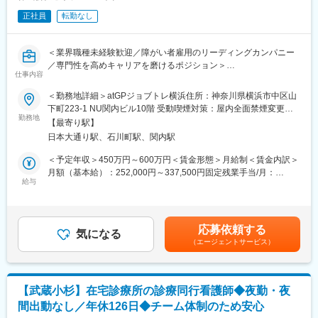
■技術環境
■想定されるキャリアパス
正社員
転勤なし
○使用言語・スクリプト：TypeScript／JavaScript／Python／R
将来的にはプロダクトリードや技術責任者へのキャリアアップも
○DB：MySQL / PostgreSQL（リレーショナルDB）
可能。技術刷新フェーズの経験を通じてエンジニアとしての市場
○ツール・フレームワーク：Apache Airflow（ETLパイプライン構
価値を高められます。
＜業界職種未経験歓迎／障がい者雇用のリーディングカンパニー
築・運用）／ETLツール全般（データ抽出・変換・ロード処理）
／専門性を高めキャリアを磨けるポジション＞
仕事内容
変更の範囲：会社の定める業務
■歓迎スキル
当社が開設する就労移行支援事業（障害者総合支援法に基づく障
＜勤務地詳細＞atGPジョブトレ横浜住所：神奈川県横浜市中区山
・自治体システムや公的機関のデータを扱った経験
害福祉サービス）の未来の副施設長・施設長候補として、施設運
下町223-1 NU関内ビル10階 受動喫煙対策：屋内全面禁煙変更の
・AWSやGCPなどのクラウド環境におけるデータ連携・移行に関
営全般をお任せします。
勤務地
範囲：会社の定める事業所
する知見
【最寄り駅】
これまでのご経験に応じて、現施設長や現副施設長と役割分担を
・Gitを用いたチームでの開発経験
日本大通り駅、石川町駅、関内駅
おこなって施設運営を担っていただきます。
・BIツールの開発経験
将来的には事業所や部門の課題解決のための戦術立案等もお任せ
＜予定年収＞450万円～600万円＜賃金形態＞月給制＜賃金内訳＞
・ベイズ統計や機械学習など、データサイエンスに関する基礎的
していきます。
月額（基本給）：252,000円～337,500円固定残業手当/月：
知見
給与
39,000円～52,720円（固定残業時間20時間0分/月）超過した時間
■業務詳細：
外労働の残業手当は追加支給＜月給＞291,000円～390,220円（一
■自社サービスについて
◎支援業務（障害のある方の就労支援全般）
律手当を含む）＜昇給有無＞有＜残業手当＞有＜給与補足＞※給与
・伴走型業務支援 AiCANサービス
・各種研修・実習トレーニング実施
は経験・能力等を考慮の上、決定しますので、記載の限りではご
https://www.aican-inc.com/service/
応募依頼する
（ビジネスマナー・コミュニケーション改善等）
気になる
ざいません。■賞与：年2回（6月・12月）■昇給：年2回※評価に応
（エージェントサービス）
・相談援助
じる賃金はあくまでも目安の金額であり、選考を通じて上下する
■当社ビジョン
・就職支援
可能性があります。月給(月額)は固定手当を含めた表記です。
「すべての子どもたちが安全な世界に変える」
・職場定着支援 など
子どもの虐待死を防ぐためには、危険な状態にある子どもを見逃
さないことが非常に重要です。しかし、児童相談所等の職員は、
【武蔵小杉】在宅診療所の診療同行看護師◆夜勤・夜
◎施設運営に関する業務
不確実な情報しかない中で、子どもを保護すべきかどうか”といっ
間出動なし／年休126日◆チーム体制のため安心
・事業所で提供するサービスや研修プログラムの企画・作成
た対応を迅速に判断せねばならず、【判断そのものの難しさ】が