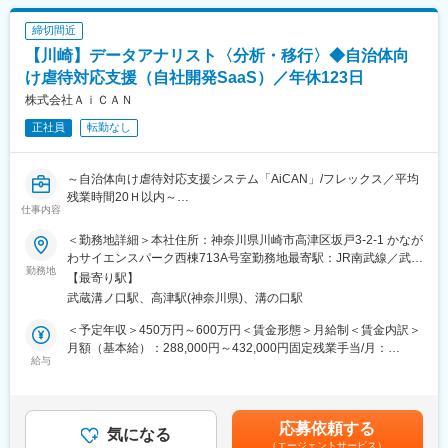
■プロダクトの魅力：
◆施設運営
・SaaS型高齢者施設見守りシステム『ライフリズムナビ+Dr.』の
・事業所運営全般に関わる以下業務を担当
締切間近
展開を通じて集めたビッグデータを基に、更なる新規事業展開も
・売上を意識した施策遂行
【川崎】データアナリスト〈分析・移行〉◆自治体向
見据えるなど、日本ひいては世界が持つ社会課題に対するソリュ
・新規利用者の募集や就職に関する施策検討と実行
ーションを構築し、解決へ導く貢献を続けています。
・提供サービスの改善や業務改善の検討と実行
け虐待対応支援（自社開発SaaS）／年休123日
強みとして、高齢化率の非常に高い日本でより多くの情報を集め
株式会社ＡｉＣＡＮ
られる当社だからこそ、今後はさらに幅広い課題解決に寄与でき
◆施設組織
る可能性がある点が魅力です。
正社員
転勤なし
事業所によりますが下記のような構成が多いです。
2025年5月にはエーザイ株式会社のグループ会社として新たなス
施設長:1名
テージへとステップアップしております！
副施設長：１名
～自治体向け虐待対応支援システム「AiCAN」/フレックス／平均
支援員：4名～6名
残業時間20Ｈ以内～
■働き方：
仕事内容
リモートワーク、フレックスあり！
■当社事業の特徴：
■業務内容
年間休日125日、土日祝日休み！
障害のある方の「就職実現」だけではなく、就職後に安定的に働
＜勤務地詳細＞本社住所：神奈川県川崎市高津区坂戸3-2-1 かなが
自社プロダクト「AiCAN」に蓄積されるデータを活用し、プロダ
き続けること、能力発揮できること、そして企業理念でもある
わサイエンスパーク西棟713A号室勤務地最寄駅：JR南武線／武蔵
クト改善や経営意思決定、カスタマーサクセス（CS）チームの活
勤務地
「自分らしくワクワクした人生を」をすべての利用者様が実現で
溝ノ口駅受動喫煙対策：屋内全面禁煙変更の範囲：会社の定める
【最寄り駅】
動支援、および顧客への価値提供に向けたデータ処理・集計・可
きることを目指し、一人ひとりに合わせた支援を行っています。
事業所
武蔵溝ノ口駅、高津駅(神奈川県)、溝の口駅
視化・分析業務を幅広く担当していただきます。
＜具体的な特徴は下記の通りです＞
◎障害・症状別のコース運営（発達障害、統合失調症、うつ症
＜予定年収＞450万円～600万円＜賃金形態＞月給制＜賃金内訳＞
また、他システムやアプリから「AiCAN」アプリにデータを移行
状、聴覚障害、難病）やIT・Webスキル習得を目指す事業所など
月額（基本給）：288,000円～432,000円固定残業手当/月：
する業務も担っていただきます。具体的には以下の内容を含みま
給与
◎グループワーク形式のオリジナルプログラムを提供
45,000円～68,000円（固定残業時間20時間0分/月）超過した時間
す。
◎疑似職場形式の実践的なトレーニング
外労働の残業手当は追加支給＜月給＞333,000円～500,000円（一
・データ移行の計画策定
◎福祉のスペシャリストだけではなく、企業経験の豊富な人材が
律手当を含む）＜昇給有無＞有＜残業手当＞有＜給与補足＞※賃金
・データ移行のプロジェクト管理（部門間の連携を含む）
それぞれの経験を生かして支援
はあくまでも目安の金額であり、選考を通じて上下する場合がご
応募依頼する
・データ移行のための情報整理（データマッピング設計、および
気になる
ざいます。賃金はあくまでも目安の金額であり、選考を通じて上
（エージェントサービス）