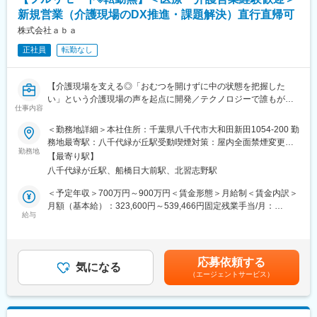
新規営業（介護現場のDX推進・課題解決）直行直帰可
株式会社ａｂａ
正社員
転勤なし
【介護現場を支える◎「おむつを開けずに中の状態を把握した
い」という介護現場の声を起点に開発／テクノロジーで誰もが介
仕事内容
護したくなる社会】
＜勤務地詳細＞本社住所：千葉県八千代市大和田新田1054-200 勤
現在、拡大中の自社製品「Helppad2」を社会に広めながら、マネ
務地最寄駅：八千代緑が丘駅受動喫煙対策：屋内全面禁煙変更の
ジメントを目指して頂けるポジションです。
勤務地
範囲：会社の定める事業所（リモートワーク含む）
【最寄り駅】
八千代緑が丘駅、船橋日大前駅、北習志野駅
■Helppad２とは
においをデータとして検知し、排泄の有無を可視化する業界初の
＜予定年収＞700万円～900万円＜賃金形態＞月給制＜賃金内訳＞
プロダクトです。
月額（基本給）：323,600円～539,466円固定残業手当/月：
「おむつを開けずに中の状態を把握したい」という、医療・介護
給与
95,400円～127,200円（固定残業時間45時間0分/月）超過した時
現場の切実な声を起点に開発されました。
間外労働の残業手当は追加支給＜月給＞419,000円～666,666円
Helppad2は、単なる医療機器・センサーの提供ではありません。
（一律手当を含む）＜昇給有無＞有＜残業手当＞有賃金はあくま
排泄に関する情報をデータ化し、これまで属人的だった判断や業
でも目安の金額であり、選考を通じて上下する可能性がありま
応募依頼する
務フローを見直すことで、排泄ケア全体のオペレーションを最適
気になる
す。月給(月額)は固定手当を含めた表記です。
（エージェントサービス）
化するDXソリューションです。
■業務概要
「Helppad2」を介護施設・販売店・代理店へ提案し、導入まで伴