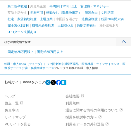
第二新卒歓迎
外資系企業
年間休日120日以上
管理職・マネジャー
英語を活かす
学歴不問
転勤なし（勤務地限定）
服装自由
女性活躍
社宅・家賃補助制度
上場企業
中国語を活かす
退職金制度
残業20時間未満
完全週休2日制
職種未経験歓迎
土日祝休み
原則定時退社
海外出張あり
U・Iターン支援あり
ほかの固定給で探す
固定給25万円以上
固定給35万円以上
転職・求人doda（デューダ）トップ
関東
神奈川県
医薬品・医療機器・ライフサイエンス・医
療系サービス
介護・福祉関連サービス
フレックス勤務の転職・求人情報
転職サイト dodaをシェア
ヘルプ
会社概要
拠点一覧
利用規約
免責事項
通信に関する情報の利用について
サイトマップ
採用を検討中の方へ
PCサイトを見る
利用者データの外部送信