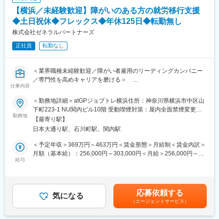
【横浜／未経験歓迎】障がいのある方の就労移行支援
■就業環境
■開発環境：
◆土日祝休◆フレックス◆年休125日◆転勤無し
月に1～3回土日祝出勤がありますが、平日に必ず振休取得をして
アジャイル体制での開発を行います。
います。チーム体制で仕事をするため、休みの日に対応が発生す
株式会社ゼネラルパートナーズ
新技術についても積極的に取り入れる社風です。
ることはありません。
現在AWSをインフラとして利用しており、Golang、Kotlinを実際
正社員
転勤なし
のサービス開発に採用しています。
■強み
ソフト開発だけでなくハード開発もおこない、自社IoT SaaSの開
高齢化社会において、今後「高齢者に対応した社会資源の充実」
発にメンバ一同一丸となって取り組んでいます。
＜業界職種未経験歓迎／障がい者雇用のリーディングカンパニー
「サービスの質の高さ」の重要性が問われる中、当社は、創業以
／専門性を高めキャリアを磨ける＞
来サービスの質を徹底追及し、発展・成長しています。レンタル
仕事内容
＜PC選択制度＞
事業に社内資源を集中させ、サービスの向上や社員一人一人の専
ご希望のWindows／Macを購入して利用可能です。
当社が開設する就労移行支援事業（障害者総合支援法に基づく障
門性・資質のレベルアップに努め、事業の質を高める取り組みを
＜勤務地詳細＞atGPジョブトレ横浜住所：神奈川県横浜市中区山
エディタやツール、開発環境などもご相談できます。
害福祉サービス）にて、障がいをお持ちの方の就労支援業務をお
続けています。
下町223-1 NU関内ビル10階 受動喫煙対策：屋内全面禁煙変更の
任せします。
勤務地
範囲：会社の定める事業所
【最寄り駅】
■組織構成：
非常に社会貢献性が高く、やりがいを感じながらも施設運営につ
変更の範囲：会社の定める業務
日本大通り駅、石川町駅、関内駅
現在開発部は23名のメンバーがおり、各拠点ごとで動いておりま
いても経験を積める為、ビジネススキルを身に付けることができ
す。
る業務です。
＜予定年収＞369万円～463万円＜賃金形態＞月給制＜賃金内訳＞
月額（基本給）：256,000円～303,000円＜月給＞256,000円～
■抜群の成長性：
■業務詳細
給与
303,000円＜昇給有無＞有＜残業手当＞有＜給与補足＞※給与は経
成長途上の医療介護領域において6期連続で増収。
◆支援業務（障害のある方の就労支援全般）
験・能力等を考慮の上、決定します。※上記年収は月10時間の残
多数のプライム市場上場企業とも取引があり、業界でも注目の
・各種研修・実習トレーニング実施（ビジネスマナー・コミュニ
業手当を含んでいます。（平均残業時間：10時間） 残業0時間
SaaS企業です。
ケーション改善等）
の場合は年収349万円～441万円を想定しております。■賞与：年2
応募依頼する
その中でベンチャーならではの企業成長やスピード感を感じなが
・面談実施（就職活動や体調に関するお悩みや課題を伺い、ご本
気になる
回（6月・12月）■昇給：年2回※評価に応じる賃金はあくまでも目
ら裁量をもって業務できます。
（エージェントサービス）
人が考えを整理する為のサポート）
安の金額であり、選考を通じて上下する可能性があります。月給
(月額)は固定手当を含めた表記です。