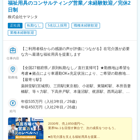
福祉用具のコンサルティング営業／未経験歓迎／完休2
走します。展示会や販売店経由、直販で顧客を発掘し、初回はオ
日制
ンライン、以降は訪問で複数回の商談やトライアルを重ね、1～2
か月かけて導入を支援します。
株式会社ヤマシタ
将来的には、営業ツールの開発、商品企画、キャンペーンなどの
正社員
転勤なし
5名以上採用
職種未経験歓迎
営業企画にも携わって頂くことが可能です。
業種未経験歓迎
■詳細
まだ世の中に浸透していない製品だからこそ、決まった売り方は
【ご利用者様からの感謝の声が評価につながる】在宅介護が必要
なく、ご自身なりに工夫しながら提案をして頂きます。若手メン
な方へ最適な福祉用具を提案します
バーの育成などチームリードの役割も担って頂きたいと考えてい
仕事内容
ます。
・代理店折衝・販売店への製品の勉強会実施（顧客獲得）
【全国27都府県／原則転勤なし／直行直帰可】★勤務地は希望を
└商品を認知頂く拡大フェーズであるため、実際に見てもらい
考慮★拠点により車通勤OK※充足状況により、ご希望の勤務地で
勤務地
知っていただくところからスタートです！
の募集が終了している場合があります。※転居を伴う転勤の有無
【最寄り駅】
・展示会対応とリードフォロー
は、半年ごとに希望を伺い、選択いただけます。■東北■・宮城県
薬師堂駅(宮城県)、三田駅(東京都)、小岩駅、東陽町駅、本所吾妻
・初回アポイントの獲得
（仙台市）■関東■・東京都（東京23区など）・神奈川県（横浜市
橋駅、等々力駅、下高井戸駅、本蓮沼駅、梶原駅、西馬込駅、練
・介護施設への訪問やトライアル運用の支援
など）・埼玉県（さいたま市など）・千葉県（千葉市など）・茨
馬高野台駅、南阿佐ケ谷駅、高田馬場駅、綾瀬駅、西国分寺駅、
城県（水戸市）・栃木県（宇都宮市／足利市）・群馬県（前橋
年収535万円（入社3年目／29歳）
調布駅、田無駅、新横浜駅、上大岡駅、二俣川駅、武蔵新城駅、
■働き方
市）■東海■・愛知県（名古屋市／豊田市／豊橋市／小牧市）・静
年収450万円（入社2年目／26歳）
鷺沼駅、湘南深沢駅、淵野辺駅、南林間駅、南浦和駅、大宮駅(埼
給与
・直行直帰可能、自由に業務設計いただけます
岡県（静岡市／浜松市／沼津市／焼津市／富士市）・岐阜県（岐
玉県)、北上尾駅、本川越駅、鎌ケ谷大仏駅、二俣新町駅、北柏
※マンスリーレンタカーを借りて移動
阜市）・三重県（四日市市）■信越・北陸■・長野県（長野市）・
駅、おゆみ野駅、市川駅、動物公園駅、常陸青柳駅、駅東公園前
・宿泊を伴う出張あり
山梨県（甲府市）・石川県（金沢市）・富山県（富山市）・福井
2030年、売上850億円へ。
駅、足利駅、前橋大島駅、黄金駅(愛知県)、黒川駅(愛知県)、笠寺
業界No.1を目指す舞台で、次の成長をつかもう。
※月に1~4回（ある程度は自分の裁量でコントロールできます）／
県（福井市）■関西■・大阪府・兵庫県（神戸市／尼崎市／姫路
駅、本山駅(愛知県)、土橋駅(愛知県)、市役所前駅(愛知県)、岩倉
ほとんどが1泊2日程度です。
市）・京都府（京都市）・奈良県（奈良市／天理市）・滋賀県
駅(愛知県)、静岡駅、大岡駅(静岡県)、富士駅、藤枝駅、天竜川
■在宅介護を支える福祉用具を提案