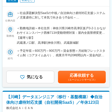
正社員
転勤なし
～社会課題解決型SaaSの中核／自治体向け虐待対応支援システム
／児童虐待に対して本気で向き合うIT会社～
仕事内容
■当社について
＜勤務地詳細＞本社住所：神奈川県川崎市高津区坂戸3-2-1 かなが
自治体業務に特化したクラウドサービス「AiCAN」を開発してい
わサイエンスパーク西棟713A受動喫煙対策：屋内全面禁煙変更の
ます。
勤務地
範囲：会社の定める事業所
【最寄り駅】
「すべての子どもが安心して育つ社会をつくる」という想いを軸
武蔵溝ノ口駅、高津駅(神奈川県)、武蔵新城駅
に、子どもと家庭を取り巻く社会課題に向き合う企業です。課題
が表面化してから支援するのではなく、未然に防ぐ仕組みづくり
＜予定年収＞600万円～900万円＜賃金形態＞月給制フレックスタ
や、周囲の大人が適切に関われる社会の実現を目指しています。
イム制（コアタイムあり）、残業月平均20時間以内＜賃金内訳＞
行政・専門職・地域と連携し、現場の声を起点にした実践的な事
給与
月額（基本給）：500,000円～750,000円固定残業手当/月：
業を展開している点が特長です。一人ひとりの行動が誰かの人生
68,000円～102,000円（固定残業時間20時間0分/月）超過した時
を支える力になる――その信念のもと、社会に必要とされ続ける
間外労働の残業手当は追加支給＜月給＞568,000円～852,000円
仕組みをつくり、次世代へつなぐ挑戦を続けています。
（一律手当を含む）＜昇給有無＞有＜残業手当＞有賃金はあくま
応募依頼する
気になる
でも目安の金額であり、選考を通じて上下する可能性がありま
（エージェントサービス）
■業務詳細
す。月給(月額)は固定手当を含めた表記です。
児童虐待対応支援システム「AiCAN」の、モノリス（PHP）から
モダン（Python/Django）への全面リプレイス・マイクロサービ
ス化の設計・開発を一気通貫でお任せします。
【川崎】データエンジニア〈移行・基盤構築〉◆自治
・Python/Djangoを用いた新アーキテクチャの設計・新規開発
体向け虐待対応支援（自社開発SaaS）／年休123日
（★ここがメインです）
・マイクロサービス化などモダンアーキテクチャへの移行基盤構
株式会社ＡｉＣＡＮ