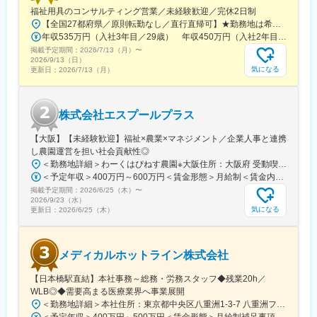
福祉用具のコンサルティング営業／未経験歓迎／完休2日制
【全国27都府県／原則転勤なし／直行直帰可】★勤務地は希望を考慮★拠点により車通勤OK※充足状況により、ご希望の勤務地での募集が終了している場合があります。※転居を伴う転勤の有無は、半年ごとに希望を伺い、選択いただけます。■東北■・宮城県（仙台市）■関東■・東京都（東京23区など）・神奈川県（横浜市など）・埼玉県（さいたま市など）・千葉県（千葉市など）・茨城県（水戸市）・栃木県（宇都宮市／足利市）・群馬県（前橋市）■東海■・愛知県（名古屋市／豊田市／豊橋市／小牧市）・静岡県（静岡市／浜松市／沼津市／焼津市／富士市）・岐阜県（岐阜市）・三重県（四日市市）■信越・北陸■・長野県（長野市）・山梨県（甲府市）・石川県（金沢市）・富山県（富山市）・福井県（福井市）■関西■・大阪府・兵庫県（神戸市／尼崎市／姫路市）・京都府（京都市）・奈良県（奈良市／天理市）・滋賀県（大津市／彦根市）・和歌山県（和歌山市／田辺市）■中国■・広島県（広島市）・岡山県（岡山市）■四国■・香川県（高松市）■九州■・福岡県（福岡市）
年収535万円（入社3年目／29歳） 年収450万円（入社2年目／26歳）
掲載予定期間：
2026/7/13（月）
〜
2026/9/13（日）
気になる
更新日：
2026/7/13（月）
株式会社エスプールプラス
【大阪】【未経験歓迎】福祉×農業×マネジメント／企業人事と連携
し農園運営を担い社会貢献性◎
＜勤務地詳細＞わーくはぴねす農園※大阪住所：大阪府 受動喫煙対策：敷地内全面禁煙変更の範囲：会社の定める事業所
＜予定年収＞400万円～600万円＜賃金形態＞月給制＜賃金内訳＞月額（基本給）：280,000円～420,000円＜月給＞280,000円～420,000円＜昇給有無＞有＜残業手当＞有＜給与補足＞※予定年収はあくまでも目安の金額であり、選考を通じて上下する可能性があります。■昇給：年2回（8月・2月）■賞与：年2回（7月・12月）賃金はあくまでも目安の金額であり、選考を通じて上下する可能性があります。月給(月額)は固定手当を含めた表記です。
掲載予定期間：
2026/6/25（木）
〜
2026/9/23（水）
気になる
更新日：
2026/6/25（木）
メディカルホットライン株式会社
【日本橋駅直結】本社事務～総務・労務スタッフ◆残業20h／
WLB◎◆需要高まる医療業界へ事業展開
＜勤務地詳細＞本社住所：東京都中央区八重洲1-3-7 八重洲ファーストフィナンシャルビル13F受動喫煙対策：屋内全面禁煙変更の範囲：会社の定める事業所
＜予定年収＞400万円～500万円＜賃金形態＞月給制補足事項なし＜賃金内訳＞月額（基本給）：235,000円～284,000円固定残業手当/月：45,000円～66,000円（固定残業時間25時間0分/月）超過した時間外労働の残業手当は追加支給＜月給＞280,000円～350,000円（一律手当を含む）＜昇給有無＞有＜残業手当＞有＜給与補足＞※給与詳細は、ご経験やスキルを考慮のうえ決定します。■昇給：年1回 査定により決定■賞与：年2回（7 月・12 月） 都度査定により決定 算定対象期間に準ずる賃金はあくまでも目安の金額であり、選考を通じて上下する可能性があります。月給(月額)は固定手当を含めた表記です。