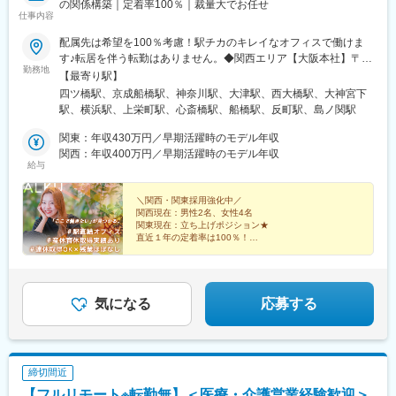
の関係構築｜定着率100％｜裁量大でお任せ
仕事内容
配属先は希望を100％考慮！駅チカのキレイなオフィスで働けま
す♪転居を伴う転勤はありません。◆関西エリア【大阪本社】〒
勤務地
550-0013大阪府大阪市西区新町1-5-7四ツ橋ビルディング601〈ア
【最寄り駅】
クセス〉・大阪メトロ四つ橋線「四ツ橋駅」徒歩2分・大阪メトロ
四ツ橋駅、京成船橋駅、神奈川駅、大津駅、西大橋駅、大神宮下
御堂筋線「心斎橋駅」徒歩4分・大阪メトロ長堀鶴見緑地線 「西
駅、横浜駅、上栄町駅、心斎橋駅、船橋駅、反町駅、島ノ関駅
大橋駅」徒歩3分・大阪メトロ四つ橋線「本町駅」徒歩9分【滋賀
支社】〒520-0051滋賀県大津市梅林1-3-10〈アクセス〉・JR琵琶
関東：年収430万円／早期活躍時のモデル年収
湖線・湖西線「大津駅」徒歩2分・京阪石山坂本線「島ノ関駅」徒
関西：年収400万円／早期活躍時のモデル年収
給与
歩10分◆関東エリア【千葉支社】〒273-0005千葉県船橋市本町3-
32-31SKビル弐番館101号室〈アクセス〉・京成本線「京成船橋
駅」徒歩5分・JR総武線「船橋駅」徒歩7分【横浜支社】〒221-
＼関西・関東採用強化中／
関西現在：男性2名、女性4名
0056横浜市神奈川区金港町6-3横浜金港町ビル201〈アクセス〉・
関東現在：立ち上げポジション★
各線「横浜駅」きた東口Aより徒歩5分・京急本線「神奈川駅」よ
直近１年の定着率は100％！
り徒歩約7分
全員が裁量をもって
自分らしく働ける環境です！
定時ピタッ。
急成長企業で
気になる
応募する
プライベートも大切にできる
採用人事をお任せします！
締切間近
【フルリモート※転勤無】＜医療・介護営業経験歓迎＞