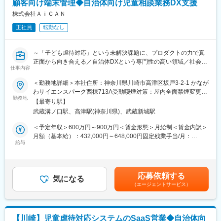
顧客向け端末管理◆自治体向け児童相談業務DX支援
伴う段階的な改修・保守
変更の範囲：会社の定める業務
※業務比率のイメージ： 新機能・モダン化開発 7～8割 ／ 既存保
株式会社ＡｉＣＡＮ
守 2～3割（時期により変動あり）
正社員
転勤なし
■このポジションの魅力：
・「0→1」の再構築を経験できるフェーズ： 既存の仕組みを理解
～「子ども虐待対応」という未解決課題に、プロダクトの力で真
した上で、モダンなアーキテクチャへと一から作り変える、エン
正面から向き合える／自治体DXという専門性の高い領域／社会貢
ジニアとして非常に希少で難易度の高い経験を積むことができま
仕事内容
献SaaS～
す。
＜勤務地詳細＞本社住所：神奈川県川崎市高津区坂戸3-2-1 かなが
・現場の「行動変容」に繋がるプロダクト作り： 単なるシステム
■当社について：
わサイエンスパーク西棟713A受動喫煙対策：屋内全面禁煙変更の
開発ではなく、自治体の児童福祉業務を深く理解し、現場の職員
「すべての子どもたちが安全に暮らせる世界をつくる」をビジョ
勤務地
範囲：会社の定める事業所（リモートワーク含む）
がより良い判断を下せるような仕組みをデザインできます。
【最寄り駅】
ンに、児童福祉・子ども虐待対応という極めて重要かつ未解決な
武蔵溝ノ口駅、高津駅(神奈川県)、武蔵新城駅
社会課題に向き合うインパクトスタートアップです。自治体向け
■働き方
業務支援システム「AiCAN」は、現場で実際に児童相談業務に携
＜予定年収＞600万円～900万円＜賃金形態＞月給制＜賃金内訳＞
・平均残業時間20H以内
わってきた専門家の知見と、AI・データ活用を融合したプロダク
月額（基本給）：432,000円～648,000円固定残業手当/月：
・年間休日123日
トです。単なるSaaS提供に留まらず、導入支援・研修・業務改善
給与
68,000円～102,000円（固定残業時間20時間0分/月）超過した時
・フレックス（コアタイム：11：00～16：00、フレキシブルタイ
まで一貫して伴走する点が大きな差別化ポイント。現場起点で磨
間外労働の残業手当は追加支給＜月給＞500,000円～750,000円
ム： 7：00～11：00、16：00～20：00）
かれ続けるプロダクトを通じ、子どもの命と安全を守る社会イン
（一律手当を含む）＜昇給有無＞有＜残業手当＞有＜給与補足＞※
・週１日のリモート勤務可能 ※入社直後は週５日出社いただきま
フラの構築を目指しています。
賃金はあくまでも目安の金額であり、選考を通じて上下する可能
す。
応募依頼する
気になる
性があります。賃金はあくまでも目安の金額であり、選考を通じ
（エージェントサービス）
■業務内容：
て上下する可能性があります。月給(月額)は固定手当を含めた表記
変更の範囲：会社の定める業務
現在、自社プロダクト「AiCANサービス」を導入いただく自治体
です。
様が拡大しており、事業をグロースさせていく段階にあります。
それに伴い、児童相談所・自治体へ提供するタブレット端末の調
【川崎】児童虐待対応システムのSaaS営業◆自治体向