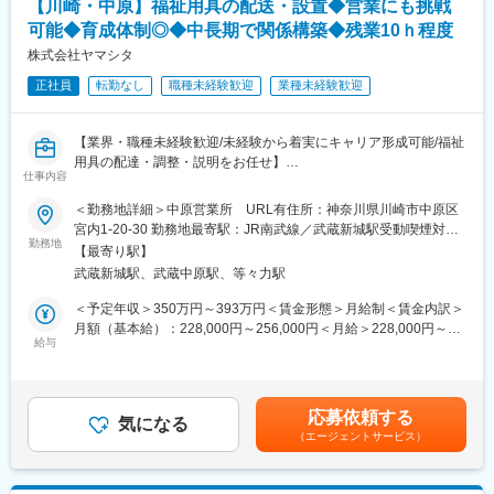
ティクスやMDM管理といった事業運営の中核に直接関わることが
【川崎・中原】福祉用具の配送・設置◆営業にも挑戦
・ターゲット自治体のリサーチ・優先順位付け
できる、希少なポジションです。
可能◆育成体制◎◆中長期で関係構築◆残業10ｈ程度
・オンライン／訪問による新規営業（全国出張あり）
・現場担当者・意思決定者へのヒアリングと課題提案
株式会社ヤマシタ
変更の範囲：会社の定める業務
・導入後のフォローアップ・活用支援
正社員
転勤なし
職種未経験歓迎
業種未経験歓迎
・広報・セミナー企画など、新規顧客獲得に向けた施策
・プロダクト改善に向けた社内へのフィードバック
【業界・職種未経験歓迎/未経験から着実にキャリア形成可能/福祉
■入社後のオンボーディング：
用具の配達・調整・説明をお任せ】
入社後数週間は、先輩社員と自治体との打ち合わせに同席しなが
仕事内容
ら、業界知識・プロダクト理解を段階的に深めます。疑問を気軽
■概要
＜勤務地詳細＞中原営業所 URL有住所：神奈川県川崎市中原区
に聞ける環境を整備済みです。
レンタルの福祉用具の配達・調整・説明をお任せします。
宮内1-20-30 勤務地最寄駅：JR南武線／武蔵新城駅受動喫煙対
単に福祉用具を運ぶだけではなく、ご利用者様やご家族とのコミ
勤務地
策：屋内全面禁煙変更の範囲：会社の定める事業所（リモートワ
■当社ビジョン：
【最寄り駅】
ュニケーションの中で、新たなニーズをキャッチ→営業へ連携に
ーク含む）
「すべての子どもたちが安全に暮らせる世界をつくる」
武蔵新城駅、武蔵中原駅、等々力駅
て、顧客満足度や事業への貢献を感じれれます。
子どもの虐待死を防ぐためには、危険な状態にある子どもを見逃
＜予定年収＞350万円～393万円＜賃金形態＞月給制＜賃金内訳＞
さないことが非常に重要です。しかし、児童相談所等の職員は、
■具体的には
月額（基本給）：228,000円～256,000円＜月給＞228,000円～
不確実な情報しかない中で、「子どもを保護すべきかどうか」と
◇配達：福祉用具をご自宅へ配達、実際使用されるお部屋へ設置
給与
256,000円＜昇給有無＞有＜残業手当＞有＜給与補足＞※給与はス
いった対応を迅速に判断せねばならず、【判断そのものの難し
◇調整：手すり・歩行器の高さなど、使いやすいよう調整
キル・経験を考慮して決定します。※年収は平均的な残業時間(10
さ】が課題となっています。サービスを多くの自治体様に届け
◇説明：実際に使って見せるなどして、ご利用者・ご家族が安心
時間）を含んでいます。※残業代は1分単位で残業時間に応じ別途
「子ども虐待の見過ごしゼロ」を実現します。
して使っていただけるよう丁寧に使用方法・注意事項をご説明
支給■昇給：年1回■賞与：年2回（約2.5カ月分）賃金はあくまで
応募依頼する
※拠点営業所の倉庫からワンボックス車（AT車）にて配達
気になる
も目安の金額であり、選考を通じて上下する可能性があります。
変更の範囲：会社の定める業務
（エージェントサービス）
※訪問件数は1日5～8件、1件30分～1時間程
月給(月額)は固定手当を含めた表記です。
■取扱商品