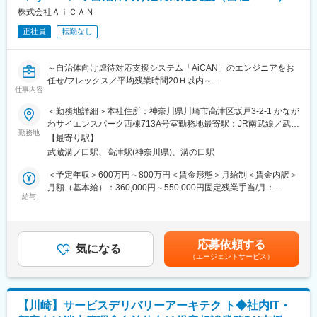
す。
オンコール対応は業務に慣れてからお任せしますのでご安心くだ
株式会社ＡｉＣＡＮ
●atGPジョブトレ秋葉原
さい。回数、頻度についても習熟度や診療状況を鑑みた上で適性
●atGPジョブトレお茶の水
正社員
転勤なし
に割り振り致します。日中の診療や体制の見直しにより、看護師1
●atGPジョブトレ大手町
人当たりのオンコール回数を減らす取り組みを始めています。
●atGPジョブトレ秋葉原第2
●訪問範囲：クリニックより16km圏内
●atGPジョブトレIT・Web 渋谷
～自治体向け虐待対応支援システム「AiCAN」のエンジニアをお
●1日の訪問件数：7～10件程度
●atGPジョブトレIT・Web 秋葉原
任せ/フレックス／平均残業時間20Ｈ以内～
※主な訪問先は患者様のご自宅や入居施設です。医師・看護師・ア
仕事内容
●atGPジョブトレIT・Web浜松町
シスタントの3名で行動します。1日の大半は院外で過ごし、朝夕
※ご希望があれば神奈川・埼玉・千葉での就業も可能です。
■私たちが解決したい課題：
＜勤務地詳細＞本社住所：神奈川県川崎市高津区坂戸3-2-1 かなが
計2～3時間前後の内勤業務があります。
「すべての子どもたちが安全な世界に変える」
わサイエンスパーク西棟713A号室勤務地最寄駅：JR南武線／武蔵
●診療介助、バイタルサイン測定、点滴・採血等の処置、薬の服用
私たちは、自治体の児童福祉現場を支える自社プロダクト
勤務地
溝ノ口駅受動喫煙対策：屋内全面禁煙変更の範囲：会社の定める
方法の指導等
【最寄り駅】
変更の範囲：会社の定める業務
「AiCAN」を展開しています。 虐待対応の最前線で子どもたちを
事業所
●地域の多職種との連携業務
武蔵溝ノ口駅、高津駅(神奈川県)、溝の口駅
支援する自治体職員（ユーザー）に寄り添い、テクノロジーの力
内勤時間や移動時間を有効に活用して多職種間の連携業務をしま
で日本が抱える深刻な社会課題の解決に貢献することが私たちの
＜予定年収＞600万円～800万円＜賃金形態＞月給制＜賃金内訳＞
す。
ミッションです。
月額（基本給）：360,000円～550,000円固定残業手当/月：
訪問看護師やケアマネジャー、薬剤師等と多職種連携用
給与
60,000円～120,000円（固定残業時間20時間0分/月）超過した時
SNS「MCS」や電話、指示書等を用いて情報を共有します。ま
■募集背景と業務内容：
間外労働の残業手当は追加支給＜月給＞420,000円～670,000円
た、患者さんやご家族から診療所に入る容態についての連絡への
児童虐待対応支援システム「AiCAN」の、モノリス（PHP）から
（一律手当を含む）＜昇給有無＞有＜残業手当＞有＜給与補足＞※
対応も看護師の重要な業務となっております。
モダン（Python/Django）への全面リプレイス・マイクロサービ
賃金はあくまでも目安の金額であり、選考を通じて上下する場合
応募依頼する
ス化の設計・開発を一気通貫でお任せします。
気になる
がございます。賃金はあくまでも目安の金額であり、選考を通じ
■教育体制：
（エージェントサービス）
・Python/Djangoを用いた新アーキテクチャの設計・新規開発
て上下する可能性があります。月給(月額)は固定手当を含めた表記
入職から1か月程度は先輩社員に同行し、業務の流れや必要な考え
（★ここがメインです）
です。
方について学びます。次の1～2か月程度で先輩社員の同行フォロ
・マイクロサービス化などモダンアーキテクチャへの移行基盤構
ーを受けながら、自ら実務に取り組みスキルを固めていきます。3
築
か月目には単独で診療同行をし始めるイメージです。
【川崎】サービスデリバリーアーキテク ト◆社内IT・
・現行システム（PHP/FuelPHP）の仕様把握、およびモダン化に