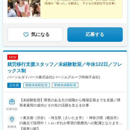
■組織構成
現場の『困った』を解決し、子どもの笑顔を守る仕事♪
合、年間0.5カ月分を加算支給いたします！
マネージャー1名、PdMチーム2名（連携する開発チーム7名）
PM経験・PdM経験のある方はいるので、技術に明るい方を迎えた
いです。
■技術環境
インフラ：GCP
気になる
応募する
OS：Linux（Rocky）
サーバーサイド言語：PHP
データベース言語：MySQL
フロントエンド言語：Vue.js
NEW
デザイン：Figma
就労移行支援スタッフ／未経験歓迎／年休122日／フレ
変更の範囲：会社の定める業務
ックス制
パーソルダイバース株式会社(パーソルグループ特例子会社)
正社員
職種未経験歓迎
業種未経験歓迎
【未経験歓迎】障害のある方の就職から職場定着までを支援／障
害者雇用の成功とその先の活躍を支える仕事
仕事内容
＜東京都（渋谷）・埼玉県（さいたま市）・神奈川県（横浜市）
の拠点で採用中！＞※いずれか希望の勤務先への配属となります。
勤務地
【東京都】■Neuro Dive渋谷■ミラトレさいたま■ミラトレ横浜※受
【最寄り駅】