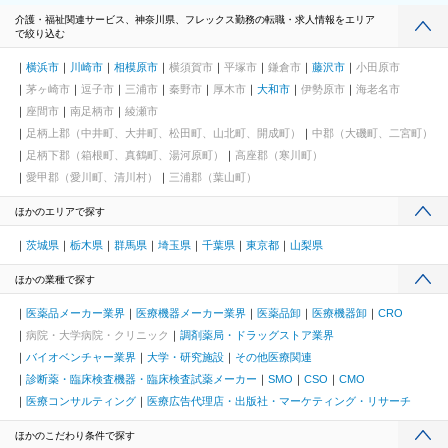
介護・福祉関連サービス、神奈川県、フレックス勤務の転職・求人情報をエリア
で絞り込む
横浜市
川崎市
相模原市
横須賀市
平塚市
鎌倉市
藤沢市
小田原市
茅ヶ崎市
逗子市
三浦市
秦野市
厚木市
大和市
伊勢原市
海老名市
座間市
南足柄市
綾瀬市
足柄上郡（中井町、大井町、松田町、山北町、開成町）
中郡（大磯町、二宮町）
足柄下郡（箱根町、真鶴町、湯河原町）
高座郡（寒川町）
愛甲郡（愛川町、清川村）
三浦郡（葉山町）
ほかのエリアで探す
茨城県
栃木県
群馬県
埼玉県
千葉県
東京都
山梨県
ほかの業種で探す
医薬品メーカー業界
医療機器メーカー業界
医薬品卸
医療機器卸
CRO
病院・大学病院・クリニック
調剤薬局・ドラッグストア業界
バイオベンチャー業界
大学・研究施設
その他医療関連
診断薬・臨床検査機器・臨床検査試薬メーカー
SMO
CSO
CMO
医療コンサルティング
医療広告代理店・出版社・マーケティング・リサーチ
ほかのこだわり条件で探す