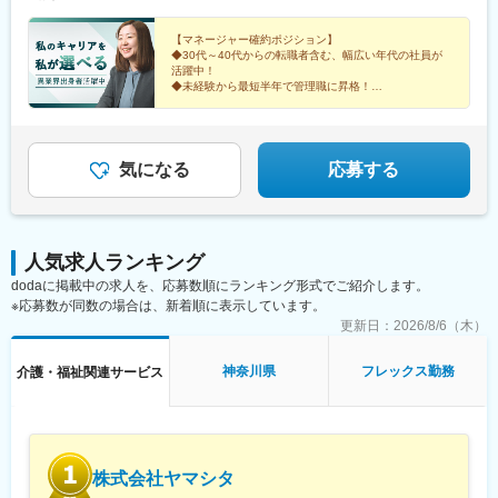
お住まいの地域又はジェネラルマネージャーと相談の上決定《養
成期間中の勤務地》東京、神奈川、埼玉※所在地はHP記載【2／地
【マネージャー確約ポジション】
元マネージャーコース】☆地元採用・転勤なしOK☆別事業へのキ
◆30代～40代からの転職者含む、幅広い年代の社員が
活躍中！
ャリアチェンジによる昇格可能◆勤務地はページ下部『勤務地一
◆未経験から最短半年で管理職に昇格！
覧』を参照ください└湘南・川越・香川・川崎・江戸川・徳島・
青森・多摩川に新規オープン！＝施設ケア事業＝【転勤なしOK／
これからのキャリアに迷いがある方。
下記エリアの希望勤務地で勤務】■北海道・東北／北海道、宮城■
これまでの経験を新しい領域で活かしたい方。
そんなあなたを、私たちは歓迎します。
関東／茨城、栃木、群馬、埼玉、東京、神奈川■甲信越・北陸／新
気になる
応募する
潟■関西／兵庫■東海／静岡、愛知■中国・四国／岡山、広島■九
州・沖縄／福岡、佐賀☆養成期間は最寄り施設勤務
人気求人ランキング
dodaに掲載中の求人を、応募数順にランキング形式でご紹介します。
※応募数が同数の場合は、新着順に表示しています。
更新日：
2026/8/6（木）
神奈川県
フレックス勤務
介護・福祉関連サービス
株式会社ヤマシタ