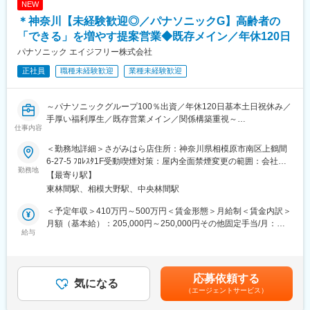
NEW
修、施設運営に必要な資格取得のための研修、施設経営や施設運
＊神奈川【未経験歓迎◎／パナソニックG】高齢者の
サービス管理責任者として、
営を学ぶマネジメント研修等、階層別に多様なメニューがありま
・利用者支援全体のマネジメント
「できる」を増やす提案営業◆既存メイン／年休120日
す。
・個別支援計画の作成／更新
パナソニック エイジフリー株式会社
・アセスメント／モニタリング／サービス担当者会議の実施
■就業環境：
正社員
職種未経験歓迎
業種未経験歓迎
・支援記録の確認・指導 などを行います。
・土日祝休み
また、スタッフ指導・教育、ケース検討会の運営、請求・監査対
・残業月6H程度
応、関係機関・行政との連携、保護者対応等を担当します。
・転居を伴う異動なし
～パナソニックグループ100％出資／年休120日基本土日祝休み／
手厚い福利厚生／既存営業メイン／関係構築重視～
■利用者の方／1日の流れ（9時30分：開所～16時：閉所までの流
変更の範囲：会社の定める業務
仕事内容
同社にて介護用品（浴室用チェア／手すり／歩行車等）の提案営
れ）
業をお任せします。
9時30分：開所
＜勤務地詳細＞さがみはら店住所：神奈川県相模原市南区上鶴間
10時～12時：プログラム
6-27-5 ﾌﾛﾚｽﾀ1F受動喫煙対策：屋内全面禁煙変更の範囲：会社の
■職務概要
勤務地
12時～13時：お昼
定める事業所
【最寄り駅】
担当エリアのケアマネジャーとの信頼関係を築きながら、介護を
13時～：プログラム ／14時30分～：振り返り
東林間駅、相模大野駅、中央林間駅
必要とする方々の生活を支える提案営業です。
15時～：放課後
既存顧客の引き継ぎを起点に、新商品のご案内を通じて関係を深
16時：閉所
＜予定年収＞410万円～500万円＜賃金形態＞月給制＜賃金内訳＞
め、日々の丁寧なコミュニケーションで信頼を獲得。ケアマネジ
月額（基本給）：205,000円～250,000円その他固定手当/月：
ャーからのご紹介を広げながら、自身の活動領域を拡大していき
給与
■当社について：
40,000円＜月給＞245,000円～290,000円＜昇給有無＞有＜残業手
ます。
株式会社エンラボでは「誰もが自信を持てる社会を作る」を理念
当＞有＜給与補足＞■賞与：年2回（基本給3ヶ月分を想定）■給与
ケアマネジャーは要介護者にとって重要な相談役であり、その連
に掲げ、ご本人のニーズを大切に考え、ご本人の力を引き出し自
改定：年1回賃金はあくまでも目安の金額であり、選考を通じて上
携を通じて最適な商品・サービスを届けられることが、この仕事
立を目指した支援を行っています。
下する可能性があります。月給(月額)は固定手当を含めた表記で
応募依頼する
の大きなやりがいです。単なる営業にとどまらず、地域の介護を
気になる
ご自身の困りごとのきっかけとなっている障害特性によるアンバ
す。
（エージェントサービス）
支える社会貢献性の高い役割を担えます。
ランスさを知り、対処法を見つけ、自分の力で環境調整ができる
など、ご本人が自信を持ってこれからの人生を歩んでいくため