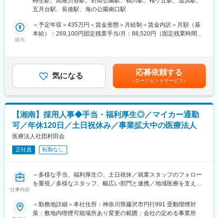
柿生駅、高座渋谷駅、野島公園駅、鶴川駅、桜ケ丘駅、追浜駅、
ができるような環境作りを提案します！
所住所：神奈川県横須賀市夏島町16-1 勤務地最寄駅：京浜急行線
へのケア方法を考える会議の参加やケアマネージャーさんにお客
五月台駅、長後駅、海の公園南口駅
今回は業績好調で、より多くのお客様にアプローチするため営業
／追浜駅受動喫煙対策：その他（社内指定喫煙場所有）変更の範
様の現状を報告したり、新商品を紹介したりすることもありま
職を募集します。
囲：会社の定める事業所
＜予定年収＞435万円＜賃金形態＞月給制＜賃金内訳＞月額（基
す。
本給）：269,100円固定残業手当/月：88,520円（固定残業時間45
■具体的には：
給与
時間0分/月）超過した時間外労働の残業手当は追加支給＜月給＞
■教育制度や専門知識の習得について：
・ご紹介頂いたお客様宅へ営業車で訪問し、生活する上で不便な
357,620円（一律手当を含む）＜昇給有無＞有＜残業手当＞有＜
・2ヵ月に1回、1日かけて社内全体研修を実施。業績や各現場で
ことをお伺いします。
給与補足＞・賞与：なし、決算賞与、臨時賞与・役職手当賃金は
の出来事の共有をはじめ、各自の振り返り、新商品取扱い時の商
・カタログを見ながら、お客様が生活しやすくなる福祉用具の説
あくまでも目安の金額であり、選考を通じて上下する可能性があ
品説明会なども行なっています。◎未経験から始められます。
応募依頼する
明・提案。
気になる
ります。月給(月額)は固定手当を含めた表記です。
・入社後2ヵ月間は当社の事業を理解する期間です。ビジネスマナ
（エージェントサービス）
必要な福祉用具が事前に分かっている場合は訪問時にお持ちする
ーの習得、事業理解、他部署での業務体験などをしていただきま
こともあります。訪問数は1日に約7件です。
す。
・ケアプランを作成されるケアマネージャーへ対しての営業活動
・福祉用具専門相談員の資格取得に向けた講習（50時間）も受
を行います。
講。もちろん、費用は会社負担です。その後は、先輩営業が同行
【湘南】採用人事◆手当・福利厚生◎／マイカー通勤
ケアマネジャーが担当しているお客様の中で、お困りごとをお持
し、独り立ちまで支援します。
可／年休120日／土日祝休み／事業拡大中の医療法人
ちの方はいないかなどの情報を収集し、お客様をご紹介いただけ
るように信頼関係を構築していきます。
医療法人社団村田会
変更の範囲：会社の定める業務
正社員
転勤なし
■業務の特徴：
・1回もしくは複数回の訪問で商品の使い勝手を確認頂き契約。価
格交渉することはありません。
～多様な手当、福利厚生◎、土日祝休／就業スタッフのフォロー
・商品や書類の手配は、社内の事務スタッフが担当し営業に専念
を重視／多様なスタッフ、幅広い部門と連携／地域医療を支える
できる環境です。
仕事内容
病院の組織づくり～
＜勤務地詳細＞本社住所：神奈川県藤沢市円行991 受動喫煙対
■一日の仕事の流れ：
■業務概要：
策：敷地内喫煙可能場所あり変更の範囲：会社の定める事業所
納品から1週間後にお客様にお電話し、用具の使い心地や他に必要