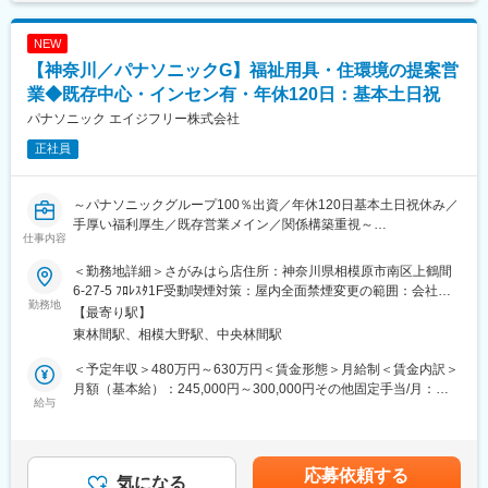
■職務内容：
の、「生きる力」を養うためのサポートを行なっています。
▼担当地域のケアマネジャーに対してのアプローチ
NEW
・まずは既存顧客の引継ぎを受け、新商品のご案内等をしながら
変更の範囲：無
【神奈川／パナソニックG】福祉用具・住環境の提案営
関係構築をしていきます。
・日々の活動を通し、信頼を得ていくことでご紹介をいただきな
業◆既存中心・インセン有・年休120日：基本土日祝
がら活動の幅を広げていきます。
パナソニック エイジフリー株式会社
また、実際に商品を販売していく先は要介護者の方となります。
正社員
※ケアマネジャーとは：
介護を受ける要介護者の心身の状況に応じ、適切な介護サービス
を利用できるよう相談に応じたり、市町村や事業所との連絡・調
～パナソニックグループ100％出資／年休120日基本土日祝休み／
整を行ったりする専門職です。
手厚い福利厚生／既存営業メイン／関係構築重視～
仕事内容
同社にて介護用品（浴室用チェア／手すり／歩行車等）の提案営
▼ 個人のお客様へのご提案（ケアマネジャーから紹介を受けた要
業をお任せします。
介護者の方）
＜勤務地詳細＞さがみはら店住所：神奈川県相模原市南区上鶴間
・お客様の困りごとや身体状況等をヒアリングし、家の危険箇所
6-27-5 ﾌﾛﾚｽﾀ1F受動喫煙対策：屋内全面禁煙変更の範囲：会社の
■当求人の魅力：
勤務地
をチェック。
定める事業所
【最寄り駅】
◎早期キャリアアップ可能
・ 介護用品からリフォームまで生活の質改善に向けてご提案
東林間駅、相模大野駅、中央林間駅
例）キャリ入社7年目：店長に昇格、新卒入社6年目：店長昇格
・ 売って終わりではなく、定期的に訪問し使用状況等を確認
◎インセンティブ手当あり
※ 17時頃には事務所へ帰社（基本19時頃には退社）します。
＜予定年収＞480万円～630万円＜賃金形態＞月給制＜賃金内訳＞
例）平均15～20万円、最高50万円支給の社員もあり（半期ごと）
月額（基本給）：245,000円～300,000円その他固定手当/月：
◎地域密着型の営業
給与
■入社後について：
35,000円～50,000円＜月給＞280,000円～350,000円＜昇給有無
◎社内建築士と連携し、住環境提案が可能
入社後約3か月間、先輩の営業活動に同行し、提案ノウハウやアプ
＞有＜残業手当＞有＜給与補足＞■賞与：年2回（基本給3ヶ月分
ローチ法を覚えていきます。疾病知識や介護保険の知識も社内外
を想定）■給与改定：年1回賃金はあくまでも目安の金額であり、
■企業魅力：
の研修で学んでいただきます。
選考を通じて上下する可能性があります。月給(月額)は固定手当を
応募依頼する
・週1回のノー残業デー設定あり
気になる
含めた表記です。