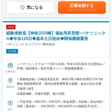
・ 介護用品からリフォームまで生活の質改善に向けてご提案
（平均約10万円）※賞与、手当の支給対象・支給額は、評価や状
応募依頼する
・就労希望で福祉事業の活用する障害者の相談計画の作成・更新
気になる
・ 売って終わりではなく、定期的に訪問し使用状況等を確認
況により変更になる可能性があります。賃金はあくまでも目安の
（エージェントサービス）
・福祉事業を希望される発達障害児・ご家族の相談計画の作成・
※ 17時頃には事務所へ帰社（基本19時頃には退社）します。
金額であり、選考を通じて上下する可能性があります。月給(月額)
更新
は固定手当を含めた表記です。
・関係機関（行政・福祉事業所）との調整・連携
■フォロー体制：
・各種事務管理業務（請求業務など）
社内には建築士やケアマネジャー、作業療法士など各分野のエキ
NEW
スパートが在籍。営業先で専門的な問い合わせを受けた場合も、
経験者歓迎【神奈川/川崎】福祉用具営業~パナソニック
■職務の特徴：
社内の力を借りれば即座に解決できます。また商品の受発注は事
・障害のある方の人生を広く間近でサポートしたいという方向け
G◆年休120日◆基本土日祝休◆関係構築重視
務スタッフがサポートします。
の職種です。
パナソニック エイジフリー株式会社
・行政の福祉サービスを効果的かつ計画的にご利用いただくため
■インセンティブについて
正社員
の支援をします。
年2回のインセンティブがあり、平均20万円前後。最大50万円支
・大人から子どもまで発達障害や精神障害の幅広い知識・経験が
給も可能です。
活かせるほか、ご家族や各種行政・福祉機関との調整も行いま
～パナソニックグループ100％出資／年休120日基本土日祝休み／
す。障害のある方の社会適応に尽力でき、責任感とやりがいを感
変更の範囲：会社の定める業務
手厚い福利厚生／既存営業メイン／関係構築重視～
じられる業務です。
仕事内容
同社にて介護用品（浴室用チェア／手すり／歩行車等）の提案営
業をお任せします。
変更の範囲：会社の定める業務
＜勤務地詳細＞川崎高津店住所：神奈川県川崎市高津区千年768
番地 受動喫煙対策：屋内全面禁煙変更の範囲：会社の定める事業
■当求人の魅力：
勤務地
所
【最寄り駅】
◎早期キャリアアップ可能
武蔵新城駅、武蔵中原駅、梶が谷駅
例）キャリ入社7年目：店長に昇格、新卒入社6年目：店長昇格
◎インセンティブ手当あり
＜予定年収＞480万円～630万円＜賃金形態＞月給制＜賃金内訳＞
例）平均15～20万円、最高50万円支給の社員もあり（半期ごと）
月額（基本給）：245,000円～300,000円その他固定手当/月：
◎地域密着型の営業
給与
35,000円～50,000円＜月給＞280,000円～350,000円＜昇給有無