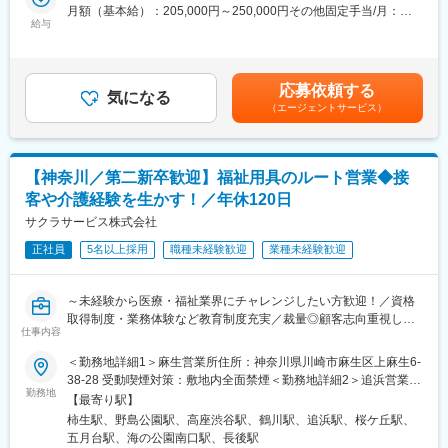
め、日々の丁寧なコミュニケーションで信頼を獲得。ケアマネジ
(2) 個人のお客様へのご提案（ケアマネジャーから紹介を受けた要
月額（基本給）：205,000円～250,000円その他固定手当/月：
ャーからのご紹介を広げながら、自身の活動領域を拡大していき
給与
介護者の方）
40,000円＜月給＞245,000円～290,000円＜昇給有無＞有＜残業手
ます。
・お客様の困りごとや身体状況等をヒアリングし、家の危険箇所
当＞有＜給与補足＞■賞与：年2回（基本給3ヶ月分を想定）■給与
ケアマネジャーは要介護者にとって重要な相談役であり、その連
をチェック。
改定：年1回賃金はあくまでも目安の金額であり、選考を通じて上
携を通じて最適な商品・サービスを届けられることが、この仕事
・ 介護用品からリフォームまで生活の質改善に向けてご提案
下する可能性があります。月給(月額)は固定手当を含めた表記で
応募依頼する
の大きなやりがいです。単なる営業にとどまらず、地域の介護を
気になる
・ 売って終わりではなく、定期的に訪問し使用状況等を確認
す。
（エージェントサービス）
支える社会貢献性の高い役割を担えます。
※ 17時頃には事務所へ帰社（基本19時頃には退社）します。
■職務内容：
■フォロー体制：
▼担当地域のケアマネジャーに対してのアプローチ
社内には建築士やケアマネジャー、作業療法士など各分野のエキ
【神奈川／第二新卒歓迎】福祉用具のルート営業◆接
・まずは既存顧客の引継ぎを受け、新商品のご案内等をしながら
スパートが在籍。営業先で専門的な問い合わせを受けた場合も、
客や介護経験を生かす！／年休120日
関係構築をしていきます。
社内の力を借りれば即座に解決できます。また商品の受発注は事
・日々の活動を通し、信頼を得ていくことでご紹介をいただきな
サクラサービス株式会社
務スタッフがサポートします。
がら活動の幅を広げていきます。
正社員
5名以上採用
職種未経験歓迎
業種未経験歓迎
また、実際に商品を販売していく先は要介護者の方となります。
■インセンティブについて
※ケアマネジャーとは：
年2回のインセンティブがあり、平均20万円前後。最大50万円支
介護を受ける要介護者の心身の状況に応じ、適切な介護サービス
給も可能です。
～未経験から医療・福祉業界にチャレンジしたい方歓迎！／資格
を利用できるよう相談に応じたり、市町村や事業所との連絡・調
取得制度・業務体験など教育制度充実／裁量◎顧客志向重視した
整を行ったりする専門職です。
変更の範囲：会社の定める業務
仕事内容
い方へ
＜勤務地詳細1＞麻生営業所住所：神奈川県川崎市麻生区上麻生6-
▼ 個人のお客様へのご提案（ケアマネジャーから紹介を受けた要
■業務内容：
38-28 受動喫煙対策：敷地内全面禁煙＜勤務地詳細2＞追浜営業所
介護者の方）
福祉用具・医療機器のレンタルと販売事業を展開している当社に
勤務地
住所：神奈川県横須賀市夏島町16-1 勤務地最寄駅：京浜急行線／
・お客様の困りごとや身体状況等をヒアリングし、家の危険箇所
【最寄り駅】
て、日常生活に不便を感じている高齢の方へ、安全安心な暮らし
追浜駅受動喫煙対策：その他（社内指定喫煙場所有）＜勤務地詳
をチェック。
柿生駅、野島公園駅、高座渋谷駅、鶴川駅、追浜駅、桜ケ丘駅、
ができるような環境作りを提案します！
細3＞大和営業所（本社）住所：神奈川県大和市渋谷1-7-9 勤務地
・ 介護用品からリフォームまで生活の質改善に向けてご提案
五月台駅、海の公園南口駅、長後駅
今回は業績好調で、より多くのお客様にアプローチするため営業