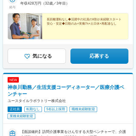
歩15分■藤沢センター（藤沢市）神奈川県藤沢市善行6-19-51小田
年収428万円（32歳／3年目）
給与
急電鉄江ノ島線「善行駅」より徒歩10分※受動喫煙対策：屋内全
面禁煙（敷地内喫煙可能場所あり）
長距離運転なし◆活躍中の社員の9割が未経験スタート
安心・安定◆日勤のみ×実働7h×土日休×再配達なし
気になる
応募する
NEW
神奈川勤務／生活支援コーディネーター／医療介護ベ
ンチャー
ユースタイルラボラトリー株式会社
正社員
転勤なし
5名以上採用
職種未経験歓迎
業種未経験歓迎
【面談確約】訪問介護事業をけん引する大型ベンチャーで、介護