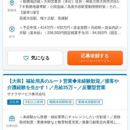
＜勤務地詳細＞大和営業所（本社）住所：神奈川県大和市渋谷1-
■業務内容：
7-9 勤務地最寄駅：小田急線／高座渋谷駅受動喫煙対策：その他
■一日の仕事の流れ：
福祉用具・医療機器のレンタルと販売事業を展開している当社に
勤務地
（社内指定喫煙場所有）
納品から1週間後にお客様にお電話し、用具の使い心地や他に必要
【最寄り駅】
て、日常生活に不便を感じている高齢の方へ、安全安心な暮らし
なものを確認。その後は半年に1回の頻度でお客様宅を訪問しま
高座渋谷駅、桜ケ丘駅、長後駅
ができるような環境作りを提案します！
す。またケアマネージャーさんや介護スタッフとともに、お客様
今回は業績好調で、より多くのお客様にアプローチするため営業
＜予定年収＞414万円～430万円＜賃金形態＞月給制＜賃金内訳＞
へのケア方法を考える会議の参加やケアマネージャーさんにお客
職を募集します。
月額（基本給）：256,500円固定残業手当/月：84,582円（固定残
様の現状を報告したり、新商品を紹介したりすることもありま
給与
業時間43時間0分/月）超過した時間外労働の残業手当は追加支給
す。
■具体的には：
＜月給＞341,082円（一律手当を含む）＜昇給有無＞有＜残業手
・ご紹介頂いたお客様宅へ営業車で訪問し、生活する上で不便な
当＞有＜給与補足＞・賞与：なし、決算賞与、臨時賞与・役職手
■教育制度や専門知識の習得について：
ことをお伺いします。
当賃金はあくまでも目安の金額であり、選考を通じて上下する可
・2ヵ月に1回、1日かけて社内全体研修を実施。業績や各現場で
応募依頼する
・カタログを見ながら、お客様が生活しやすくなる福祉用具の説
気になる
能性があります。月給(月額)は固定手当を含めた表記です。
の出来事の共有をはじめ、各自の振り返り、新商品取扱い時の商
（エージェントサービス）
明・提案。
品説明会なども行なっています。◎未経験から始められます。
必要な福祉用具が事前に分かっている場合は訪問時にお持ちする
・入社後2ヵ月間は当社の事業を理解する期間です。ビジネスマナ
こともあります。訪問数は1日に約7件です。
ーの習得、事業理解、他部署での業務体験などをしていただきま
・ケアプランを作成されるケアマネージャーへ対しての営業活動
す。
【大和】福祉用具のルート営業◆未経験歓迎／接客や
を行います。
・福祉用具専門相談員の資格取得に向けた講習（50時間）も受
介護経験を生かす！／月給35万～／反響型営業
ケアマネジャーが担当しているお客様の中で、お困りごとをお持
講。もちろん、費用は会社負担です。その後は、先輩営業が同行
ちの方はいないかなどの情報を収集し、お客様をご紹介いただけ
サクラサービス株式会社
し、独り立ちまで支援します。
るように信頼関係を構築していきます。
正社員
5名以上採用
職種未経験歓迎
業種未経験歓迎
■業務の特徴：
・1回もしくは複数回の訪問で商品の使い勝手を確認頂き契約。価
～未経験から医療・福祉業界にチャレンジしたい方歓迎！／資格
格交渉することはありません。
取得制度・業務体験など教育制度充実／裁量◎顧客志向重視した
・商品や書類の手配は、社内の事務スタッフが担当し営業に専念
仕事内容
い方へ
できる環境です。