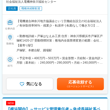
社会福祉法人電機神奈川福祉センター
発達障害のある方の強みに着目し、一人ひとりが自分らしく働け
る社会の実現を目指してきました。これまでの就労支援実績は
正社員
職種未経験歓迎
■特徴・魅力：
2,000名以上。
・一人ひとりに寄り添った支援を行っています。対人業務をしっ
「誰かの可能性を広げたい」「社会に良い変化を生み出したい」
かりと出来る職場です。
【電機連合神奈川地方協議会という労働組合設立の社会福祉法人
そんな想いを持った仲間が集まり、日々新たな挑戦を続けていま
／有休取得率96%・残業少・転居伴う転勤なしで働き方◎】
す。
■モデル年収・キャリアパス：
仕事内容
・サービス管理責任者：420万円-480万円
■職務概要：
変更の範囲：会社の定める業務
・チーフ：480万円-550万円
＜勤務地詳細＞戸塚はなえみ工房 住所：神奈川県横浜市戸塚区戸
主な担当職務は、障害者自立支援のための『作業指導・生活支
・事業統括責任者：550万円～
塚町1420-27 受動喫煙対策：敷地内全面禁煙変更の範囲：会社の
援・相談業務・就労支援』です。
勤務地
定める事業所
【最寄り駅】
■リワークプログラムとは：
戸塚駅、本郷台駅、踊場駅
【具体的な業務内容】
ミライエで目指すリワークは「復職の不安を安心に変える場所」
▼利用者が就職に向けた技術を身に着けるためのプログラムの作
です。
＜予定年収＞400万円～503万円＜賃金形態＞月給制＜賃金内訳＞
成
生活リズムの再構築と段階的な負荷調整
月額（基本給）：240,000円～290,000円＜月給＞240,000円～
▼事業所内での就労訓練（座学、作業、進捗確認のための面談）
給与
ストレスマネジメント・認知行動療法的アプローチ
290,000円＜昇給有無＞有＜残業手当＞有＜給与補足＞会社指定
の実施
コミュニケーション・対人スキルのトレーニング
の資格（社会福祉士、精神保健福祉士、介護福祉士、看護師、日
▼ハローワークや関係機関を通じた就職先企業の情報収集をもと
職場復帰後のフォローアップ（定着支援）
商簿記2級など）を保有していると、資格手当として毎月2,500円
にマッチング
医療機関・企業との連携体制
～5,000円（複数保有の場合は10,000円上限）支給されます。表
応募依頼する
▼就職先企業への見学、体験実習等のコーディネート
気になる
など、以上のプラグラムからメンタルケアのプロが復職までサポ
彰金制度有り住宅手当制度:有（賃貸：14,000円、持家：10,000円
（エージェントサービス）
▼企業訪問など利用者が就職した後の定期フォロー など
ートをします！
※持分割合による）賃金はあくまでも目安の金額であり、選考を通
上記のうち、事業所内での就労訓練の実施がメインとなります。
じて上下する可能性があります。月給(月額)は固定手当を含めた表
利用者様1人ひとりの気持ちに寄り添いながら、社会人としての基
■当社について：
記です。
本マナー・生活態度管理や就労に必要な技能習得のためのさまざ
イタリア語のCUORE（心）と英語のLEAD（リード）から生まれ
NEW
まなアドバイスを行います（介護・介助職とは異なります）。
たのが我々の社名であるCUOREADです。就労支援をはじめとし
【横浜関内】～サービス管理責任者～急成長福祉系ベ