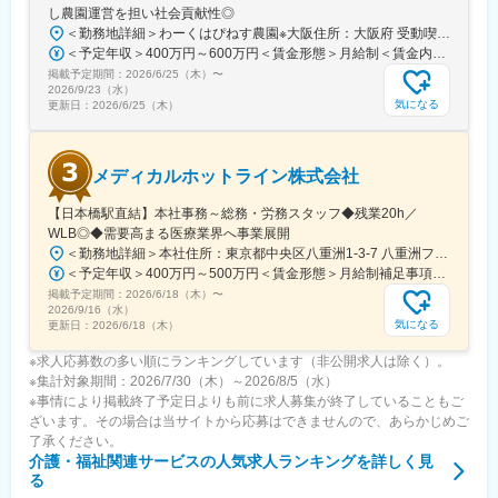
し農園運営を担い社会貢献性◎
＜勤務地詳細＞わーくはぴねす農園※大阪住所：大阪府 受動喫煙対策：敷地内全面禁煙変更の範囲：会社の定める事業所
＜予定年収＞400万円～600万円＜賃金形態＞月給制＜賃金内訳＞月額（基本給）：280,000円～420,000円＜月給＞280,000円～420,000円＜昇給有無＞有＜残業手当＞有＜給与補足＞※予定年収はあくまでも目安の金額であり、選考を通じて上下する可能性があります。■昇給：年2回（8月・2月）■賞与：年2回（7月・12月）賃金はあくまでも目安の金額であり、選考を通じて上下する可能性があります。月給(月額)は固定手当を含めた表記です。
変更の範囲：会社の定める業務
掲載予定期間：
2026/6/25（木）
〜
2026/9/23（水）
気になる
更新日：
2026/6/25（木）
メディカルホットライン株式会社
【日本橋駅直結】本社事務～総務・労務スタッフ◆残業20h／
WLB◎◆需要高まる医療業界へ事業展開
＜勤務地詳細＞本社住所：東京都中央区八重洲1-3-7 八重洲ファーストフィナンシャルビル13F受動喫煙対策：屋内全面禁煙変更の範囲：会社の定める事業所
＜予定年収＞400万円～500万円＜賃金形態＞月給制補足事項なし＜賃金内訳＞月額（基本給）：235,000円～284,000円固定残業手当/月：45,000円～66,000円（固定残業時間25時間0分/月）超過した時間外労働の残業手当は追加支給＜月給＞280,000円～350,000円（一律手当を含む）＜昇給有無＞有＜残業手当＞有＜給与補足＞※給与詳細は、ご経験やスキルを考慮のうえ決定します。■昇給：年1回 査定により決定■賞与：年2回（7 月・12 月） 都度査定により決定 算定対象期間に準ずる賃金はあくまでも目安の金額であり、選考を通じて上下する可能性があります。月給(月額)は固定手当を含めた表記です。
掲載予定期間：
2026/6/18（木）
〜
2026/9/16（水）
気になる
更新日：
2026/6/18（木）
※求人応募数の多い順にランキングしています（非公開求人は除く）。
※集計対象期間：2026/7/30（木）～2026/8/5（水）
※事情により掲載終了予定日よりも前に求人募集が終了していることもご
ざいます。その場合は当サイトから応募はできませんので、あらかじめご
了承ください。
介護・福祉関連サービス
の人気求人ランキングを詳しく見
る