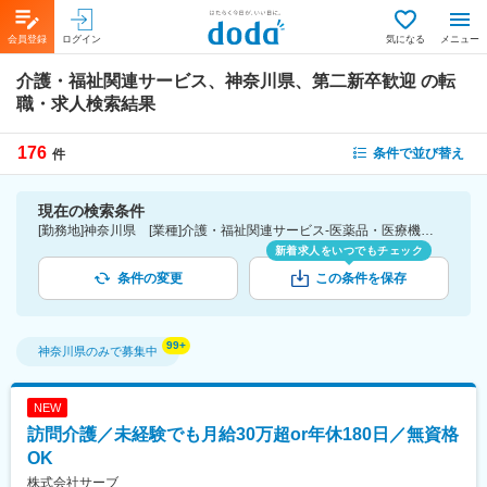
会員登録
ログイン
気になる
メニュー
介護・福祉関連サービス、神奈川県、第二新卒歓迎
の転
職・求人検索結果
176
条件で並び替え
件
現在の検索条件
[勤務地]神奈川県 [業種]介護・福祉関連サービス-医薬品・医療機器・ライフサイエンス・医療系サービス [詳細条件](募集・採用情報)第二新卒歓迎
新着求人をいつでもチェック
条件の変更
この条件を保存
神奈川県
のみで募集中
NEW
訪問介護／未経験でも月給30万超or年休180日／無資格
OK
株式会社サーブ