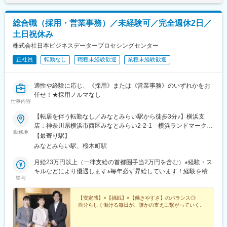
時＞月給22万2988円以上※一律手当2万9500円以上含む
総合職（採用・営業事務）／未経験可／完全週休2日／
土日祝休み
株式会社日本ビジネスデータープロセシングセンター
正社員
転勤なし
職種未経験歓迎
業種未経験歓迎
適性や経験に応じ、《採用》または《営業事務》のいずれかをお
任せ！★採用ノルマなし
仕事内容
【転居を伴う転勤なし／みなとみらい駅から徒歩3分♪】横浜支
店：神奈川県横浜市西区みなとみらい2-2-1 横浜ランドマークタ
勤務地
ワー18F《アクセス》- 横浜高速鉄道「みなとみらい駅」から徒歩
【最寄り駅】
3分- JR・横浜市営地下鉄「桜木町」から歩く歩道で徒歩5分※受動
みなとみらい駅、桜木町駅
喫煙対策：屋内禁煙
月給23万円以上（一律支給の首都圏手当2万円を含む）※経験・ス
キルなどにより優遇します※毎年必ず昇給しています！経験を積め
給与
ば積むほど収入も着実にアップ♪
【安定感】×【挑戦】×【働きやすさ】のバランス◎
自分らしく働ける毎日が、誰かの支えに繋がっていく。