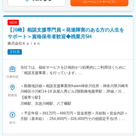
（エージェントサービス）
・地域限定社員制度あり（給与に変動なし）
■フォロー体制：
社内には建築士やケアマネジャー、作業療法士など各分野のエキ
■キャリアアップ例
スパートが在籍。営業先で専門的な問い合わせを受けた場合も、
・一般⇒主任⇒課長⇒部長⇒統括部長というキャリアアップとな
社内の力を借りれば即座に解決できます。また商品の受発注は事
NEW
っております。
務スタッフがサポートします。
【川崎】相談支援専門員＜発達障害のある方の人生を
・主任500万円程度～／課長600万円程度～／部長700万円程度～
それぞれの役職へは最短3年程度で上がることができる環境となっ
サポート＞資格保有者歓迎◆残業月5H
変更の範囲：会社の定める業務
ております。
株式会社Ｋａｉｅｎ
正社員
■職務内容：
(1) 担当地域のケアマネジャーへアプローチ
・まずは既存顧客の引継ぎを受け、新商品のご案内等をしながら
当社では、福祉サービスを計画的かつ効果的にご利用頂くために
関係構築をしていきます。
「相談支援事業」を行っています。
・日々の活動を通し、信頼を得ていくことでご紹介をいただきな
仕事内容
相談支援専門員は、相談支援事業の実務を担うスタッフです。主
がら活動の幅を広げていきます。
に発達障害や精神障害のある大人向け、子ども向けの業務となり
また、実際に商品を販売していく先は要介護者の方となります。
＜勤務地詳細＞相談支援事業所Kaien神奈川住所：神奈川県川崎市
ます。
※ケアマネジャーとは：
川崎区小川町14-19 浜屋八秀ビル2階勤務地最寄駅：JR線／川崎
勤務地
介護を受ける要介護者の心身の状況に応じ、適切な介護サービス
駅受動喫煙対策：敷地内全面禁煙変更の範囲：会社の定める事業
【最寄り駅】
■具体的な職務内容：
を利用できるよう相談に応じたり、市町村や事業所との連絡・調
所
川崎駅、京急川崎駅、八丁畷駅
就労移行支援や放課後等デイサービスに通う方々の専門的なアセ
整を行ったりする専門職です。
スメントを行ったり、その支援計画や実施状況をスタッフやご本
＜予定年収＞391万円～499万円＜賃金形態＞月給制＜賃金内訳＞
人、ご家族にわかりやすく伝える役割です。教育から就労・生活
(2) 個人のお客様へのご提案（ケアマネジャーから紹介を受けた要
月額（基本給）：254,400円～326,400円その他固定手当/月：
まで、各段階における障害児者・ご家族のご希望や適性に合わせ
給与
介護者の方）
63,600円～81,600円＜月給＞318,000円～408,000円＜昇給有無
た個別支援計画の作成、各種相談業務を行います。地域の関係機
・お客様の困りごとや身体状況等をヒアリングし、家の危険箇所
＞有＜残業手当＞有＜給与補足＞■賞与：年1回（評価に応じて支
関との折衝や関係構築も行います。
をチェック。
給）＜在籍1年以上のフルタイムの場合＞・5千円～26万円程度