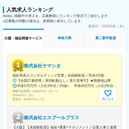
■キャリアパスについて：
■業務のやりがい：
人気求人ランキング
将来はユニットリーダーや施設運営を支える管理職ポジションへ
はたらく事へのハードルが高い方の"就職"という、人生の節目に深
dodaに掲載中の求人を、応募数順にランキング形式でご紹介します。
のステップアップも可能です。
く関わることができ、
※応募数が同数の場合は、新着順に表示しています。
人の"人生"が変わる瞬間や人の成長する場面に立ち会うことがで
更新日：
2026/8/6（木）
変更の範囲：会社の定める業務
き、大きなやりがいを感じられます。
神奈川県
第二新卒歓迎
介護・福祉関連サービス
■研修について：＜実践に基づいた学びの場が充分にあります＞
◎入社時から段階的で充実した研修制度を整えています。
・入社～2週間：新人研修を実施
・入社1・3・6か月ごとに、制度の理解を深める他業務の振り返
りや成長確認を行います。
株式会社ヤマシタ
→6か月目には同期合宿を開催し、社長によるミッションレクチ
ャーやケース会議を行います。
福祉用具のコンサルティング営業／未経験歓迎／完休2日制
◎メンターをおき、質の高いOJTと相談しやすい環境で成長をサ
【全国27都府県／原則転勤なし／直行直帰可】★勤務地は希望を考慮★拠点により車通勤OK※充足状況により、ご希望の勤務地での募集が終了している場合があります。※転居を伴う転勤の有無は、半年ごとに希望を伺い、選択いただけます。■東北■・宮城県（仙台市）■関東■・東京都（東京23区など）・神奈川県（横浜市など）・埼玉県（さいたま市など）・千葉県（千葉市など）・茨城県（水戸市）・栃木県（宇都宮市／足利市）・群馬県（前橋市）■東海■・愛知県（名古屋市／豊田市／豊橋市／小牧市）・静岡県（静岡市／浜松市／沼津市／焼津市／富士市）・岐阜県（岐阜市）・三重県（四日市市）■信越・北陸■・長野県（長野市）・山梨県（甲府市）・石川県（金沢市）・富山県（富山市）・福井県（福井市）■関西■・大阪府・兵庫県（神戸市／尼崎市／姫路市）・京都府（京都市）・奈良県（奈良市／天理市）・滋賀県（大津市／彦根市）・和歌山県（和歌山市／田辺市）■中国■・広島県（広島市）・岡山県（岡山市）■四国■・香川県（高松市）■九州■・福岡県（福岡市）
ポート
年収535万円（入社3年目／29歳） 年収450万円（入社2年目／26歳）
◎キャリアに合わせた研修を実施
掲載予定期間：
2026/7/13（月）
〜
2026/9/13（日）
■就業環境：
気になる
更新日：
2026/7/13（月）
・残業月5時間程度
社としても、労働時間を少なくして生産性を上げる方針のた
め、効率よく業務をする社風です。
株式会社エスプールプラス
・社長、取締役以外の役職等は無く、全員がフラットな立場で意
見を言い合える環境です。ご自分の考えや意見を発することや、
【大阪】【未経験歓迎】福祉×農業×マネジメント／企業人事と連携
手を上げれば、新しい業務にも挑戦が出来る環境です。