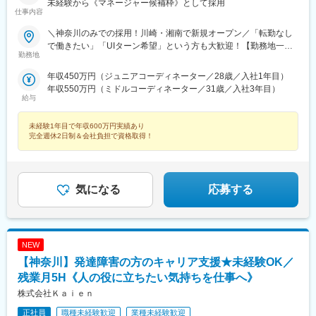
未経験から《マネージャー候補枠》として採用
仕事内容
＼神奈川のみでの採用！川崎・湘南で新規オープン／「転勤なし
で働きたい」「UIターン希望」という方も大歓迎！【勤務地一
勤務地
覧】＜横浜市＞鶴見区、神奈川区、西区、中区、南区、保土ヶ谷
区、磯子区、金沢区、港北区、戸塚区、港南区、旭区、緑区、瀬
年収450万円（ジュニアコーディネーター／28歳／入社1年目）
谷区、栄区、泉区、青葉区、都筑区＜川崎市＞川崎区、幸区、中
年収550万円（ミドルコーディネーター／31歳／入社3年目）
原区、高津区、多摩区、宮前区、麻生区＜相模原市＞緑区、中央
給与
区、南区＜その他＞横須賀市、平塚市、鎌倉市、藤沢市、茅ヶ崎
市、逗子市、三浦市、秦野市、厚木市、大和市、伊勢原市、海老
未経験1年目で年収600万円実績あり
名市、座間市、綾瀬市、葉山町、寒川町、大磯町、二宮町、松田
完全週休2日制＆会社負担で資格取得！
町※希望勤務地を踏まえて配属決定※受動喫煙対策あり＝＝＝☆神
奈川県勤務の場合は『寮費無料プラン』あり（規定有） お気軽
にご相談ください！☆将来的に全国のご希望勤務地へUIターン可
能・初期費用会社負担等の移住支援あり（規定有）・UIターン転
気になる
応募する
勤希望者への年間の支援あり（規定有）☆マイカー通勤手当あり
（1回200円）※寮費無料プランや移住初期費用の会社負担は、現
時点で県内外どこにお住まいでも活用可能！詳しくは面接でご質
問ください※
NEW
【神奈川】発達障害の方のキャリア支援★未経験OK／
残業月5H《人の役に立ちたい気持ちを仕事へ》
株式会社Ｋａｉｅｎ
正社員
職種未経験歓迎
業種未経験歓迎