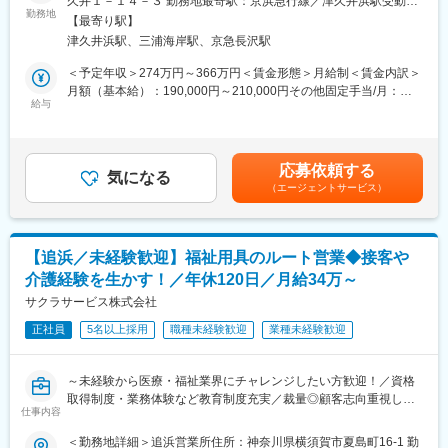
久井１－１４－３ 勤務地最寄駅：京浜急行線／津久井浜駅受動喫
す。
る当社にて、施設長候補として業務をお任せいたします。
勤務地
煙対策：敷地内全面禁煙変更の範囲：会社の定める事業所
◎2020年7月には藤沢市大庭に「村田会湘南大庭病院」を開設
【最寄り駅】
し、事業拡大を進めながら、地域のニーズに応えています。
津久井浜駅、三浦海岸駅、京急長沢駅
■施設の規模感：
住宅型有料老人ホームは18名、デイサービスは40名弱の利用者様
＜予定年収＞274万円～366万円＜賃金形態＞月給制＜賃金内訳＞
がいらっしゃいます。大きな規模感ではないため、余裕を持って
月額（基本給）：190,000円～210,000円その他固定手当/月：
ご利用者様ひとりひとりと向き合うことができる環境です。
給与
30,000円～50,000円＜月給＞220,000円～260,000円＜昇給有無
＞有＜残業手当＞有＜給与補足＞■賞与：年2回■昇給：年1回／5
変更の範囲：会社の定める業務
■業務詳細：
月■各種手当：処遇改善手当、資格手当、役職手当、夜勤手当賃金
・利用者の管理、利用者募集
はあくまでも目安の金額であり、選考を通じて上下する可能性が
応募依頼する
・現管理者のサポート業務（勤怠管理、シフト調整、採用等）
気になる
あります。月給(月額)は固定手当を含めた表記です。
（エージェントサービス）
・介護事務等の進捗管理
・ご利用者様の送迎
※介護業界の経験がない方については、2か月ほど現場研修とし
て、介護の業務を経験していただきます。
【追浜／未経験歓迎】福祉用具のルート営業◆接客や
介護経験を生かす！／年休120日／月給34万～
■当社の考え方について：
介護業界は多残業なイメージがありますが、当社は「マネジメン
サクラサービス株式会社
ト」と「現場」を分けて考えている為、残業も少ないのが特徴で
正社員
5名以上採用
職種未経験歓迎
業種未経験歓迎
す！実際、残業時間も20時間/月程度を実現しており、ご自身のプ
ライベートとの両立も可能です！
～未経験から医療・福祉業界にチャレンジしたい方歓迎！／資格
■教育体制：
取得制度・業務体験など教育制度充実／裁量◎顧客志向重視した
まずは、デイサービスのサポートから従事いただきます。基本的
仕事内容
い方へ
には現場OJTにて業務を学んでいただきます。ベテラン社員が多
＜勤務地詳細＞追浜営業所住所：神奈川県横須賀市夏島町16-1 勤
数在籍しておりますので、未経験でも安心して業務を学ぶことが