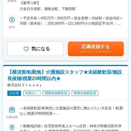
◇当医療法人の本部スタッフとして、主に下記の業務を担当しま
勤務地
なものを確認。その後は半年に1回の頻度でお客様宅を訪問しま
【最寄り駅】
す。
す。またケアマネージャーさんや介護スタッフとともに、お客様
六会日大前駅、湘南台駅、下飯田駅
◇今回はバックオフィスの強化を図るため法人経営本部で活躍す
へのケア方法を考える会議の参加やケアマネージャーさんにお客
る事務職を募集しています。
＜予定年収＞450万円～500万円＜賃金形態＞月給制＜賃金内訳＞
様の現状を報告したり、新商品を紹介したりすることもありま
◇様々な職員と連携しながら仕事を進めることが特徴です。
月額（基本給）：200,000円～221,000円その他固定手当/月：
す。
給与
55,000円～180,000円＜月給＞255,000円～401,000円＜昇給有無
■具体的には：
＞有＜残業手当＞有＜給与補足＞■その他固定手当：役職手当（月
■教育制度や専門知識の習得について：
＜人事・採用＞
5000円～4万円）、職務手当（月3万円～10万円）、調整手当（月
・2ヵ月に1回、1日かけて社内全体研修を実施。業績や各現場で
◇採用業務全般※求人媒体選定、日程調整、面接、合否連絡など
2万円～4万円）■別途、該当者には皆勤手当（月5000円）ほか、
の出来事の共有をはじめ、各自の振り返り、新商品取扱い時の商
応募依頼する
◇入職オリエンテーション
気になる
住宅手当、家族手当など支給■賞与：年2回■昇給：年1回賃金はあ
品説明会なども行なっています。◎未経験から始められます。
（エージェントサービス）
◇職員面談
くまでも目安の金額であり、選考を通じて上下する可能性があり
・入社後2ヵ月間は当社の事業を理解する期間です。ビジネスマナ
◇労務管理
ます。月給(月額)は固定手当を含めた表記です。
ーの習得、事業理解、他部署での業務体験などをしていただきま
◇人員配置管理
す。
◇外国人特定技能の採用、雇用管理、業者対応
・福祉用具専門相談員の資格取得に向けた講習（50時間）も受
【横須賀/転勤無】介護施設スタッフ★未経験歓迎/施設
講。もちろん、費用は会社負担です。その後は、先輩営業が同行
長候補/残業20時間以内★
■職場環境：
し、独り立ちまで支援します。
◇法人経営本部には十数名の職員が在籍しています。
株式会社Ｓｔｅａｄｙ
◇メンバーで業務分担し、作業効率を高めながら専門性が求めら
変更の範囲：会社の定める業務
正社員
転勤なし
職種未経験歓迎
業種未経験歓迎
れる場面でも素早く対応しています。
◇スタッフフォローに力を入れて、働きやすい環境や福利厚生の
充実を進めています。
＜未経験歓迎/将来的に介護施設の運営に携わりたい方必見！/転勤
なし/残業20時間程度＞
■医療法人社団村田会とは：
仕事内容
◎藤沢市・茅ヶ崎市・湘南地域に密着し、地元のかかりつけ医と
■職務概要：
＜勤務地詳細＞住宅型有料老人ホーム住所：神奈川県横須賀市津
して、医療・介護・看護のトータルで健康を支える医療法人で
2023年11月にオープンした住宅型有料老人ホームの運営をしてい