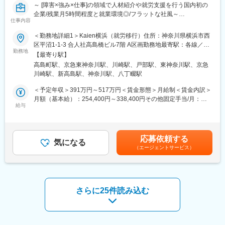
■入社後について：
～ [障害×強み×仕事]の領域で人材紹介や就労支援を行う国内初の
最初は必ず先輩が傍につき業務を進めます。一人で判断したり対
企業/残業月5時間程度と就業環境◎/フラットな社風～
応したりすることはありません。
仕事内容
■業務内容：
＜勤務地詳細1＞Kaien横浜（就労移行）住所：神奈川県横浜市西
■研修制度：
当社での職種名はブリッジコンサルタント。障害のある方と企
区平沼1-1-3 合人社高島橋ビル7階 A区画勤務地最寄駅：各線／横
1）導入研修
業・社会をつなぐ橋（ブリッジ）の役を果たします。
勤務地
浜駅受動喫煙対策：屋内全面禁煙＜勤務地詳細2＞Kaien東神奈川
まずは現場での基礎研修とともに、法人の理念やユニットケアの
【最寄り駅】
ブリッジコンサルタントは、法人営業のほか福祉事業の就労移行
住所：神奈川県横浜市神奈川区神奈川2-11-18 渡辺ビル3階勤務地
考え方、介護の基本、接遇のポイントなどを座学で学び、「なぜ
高島町駅、京急東神奈川駅、川崎駅、戸部駅、東神奈川駅、京急
支援・生活訓練の3つが主な職場となります。
最寄駅：JR線／東神奈川駅受動喫煙対策：屋内全面禁煙＜勤務地
このケアを行うのか」を理解する座学研修の受講からスタートし
川崎駅、新高島駅、神奈川駅、八丁畷駅
詳細3＞ティーンズ川崎住所：神奈川県川崎市川崎区小川町14-19
ます。
■具体的な職務内容：
浜屋八秀ビル2階勤務地最寄駅：JR線／川崎駅受動喫煙対策：屋
＜予定年収＞391万円～517万円＜賃金形態＞月給制＜賃金内訳＞
2）OJT研修
・新規顧客に対するダイバーシティや障害者雇用推進の提案営業
内全面禁煙変更の範囲：会社の定める事業所
月額（基本給）：254,400円～338,400円その他固定手当/月：
各ユニットに配属後は、先輩職員がマンツーマンで業務をサポー
・法人向けサービスの企画／立案
給与
63,600円～84,600円＜月給＞318,000円～423,000円＜昇給有無
トします。
・担当クライアントに対するコンサルティングサービスの提供
＞有＜残業手当＞有＜給与補足＞■賞与：年1回（評価に応じて支
研修期間中は複数名体制のシフトを組み、分からないことをその
・人材紹介事業に関連する業務全般など
給） ・50,000円（2025年実績／在籍1年以上のフルタイムの場
場で確認できる環境です。判断や対応を一人で任されることはあ
※能力や適性に応じてその他業務にもアサインする可能性がありま
合）※賞与、手当の支給対象・支給額は、評価や状況により変更に
りませんのでご安心ください。
応募依頼する
す。
気になる
なる可能性があります。賃金はあくまでも目安の金額であり、選
（エージェントサービス）
・クライアント企業の職場に常駐、障害者雇用の業務立上げ
考を通じて上下する可能性があります。月給(月額)は固定手当を含
■チームについて：
・職業訓練の運営スタッフとして現場で発達障害の就職フォロー
めた表記です。
・男女比：3：7
／定着支援等
・年齢構成：30代～40代が中心
当施設は中途入社の職員が多いことが特徴です。同業の介護施設
※法人営業は、障害福祉のご経験がベースになります。
さらに25件読み込む
から「もっと一人ひとりに向き合うケアがしたい」「経験を活か
半年～1年程度、福祉サービスのご経験を積んでいただいた後に法
して収入を上げたい」と転職してきたメンバーが多数活躍してい
人営業としてご活躍いただくことを想定しています。
ます。もちろん未経験から始めた方も活躍中です。やる気さえあ
なお、配属はスキル向上やプロジェクトのタイミングによりま
ればどなたでも歓迎いたします。
す。