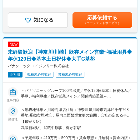
◎社内建築士と連携し、住環境提案が可能
＞有＜残業手当＞有＜給与補足＞■賞与：年2回（基本給3ヶ月分
を想定）■給与改定：年1回賃金はあくまでも目安の金額であり、
■企業魅力：
選考を通じて上下する可能性があります。月給(月額)は固定手当を
応募依頼する
・週1回のノー残業デー設定あり
気になる
含めた表記です。
（エージェントサービス）
・地域限定社員制度あり（給与に変動なし）
■キャリアアップ例
・一般⇒主任⇒課長⇒部長⇒統括部長というキャリアアップとな
NEW
っております。
未経験歓迎【神奈川/川崎】既存メイン営業~福祉用具◆
・主任500万円程度～／課長600万円程度～／部長700万円程度～
それぞれの役職へは最短3年程度で上がることができる環境となっ
年休120日◆基本土日祝休◆大手G基盤
ております。
パナソニック エイジフリー株式会社
正社員
職種未経験歓迎
業種未経験歓迎
■職務内容：
(1) 担当地域のケアマネジャーへアプローチ
・まずは既存顧客の引継ぎを受け、新商品のご案内等をしながら
～パナソニックグループ100％出資／年休120日基本土日祝休み／
関係構築をしていきます。
手厚い福利厚生／既存営業メイン／関係構築重視～
・日々の活動を通し、信頼を得ていくことでご紹介をいただきな
仕事内容
同社にて介護用品（浴室用チェア／手すり／歩行車等）の提案営
がら活動の幅を広げていきます。
業をお任せします。
また、実際に商品を販売していく先は要介護者の方となります。
＜勤務地詳細＞川崎高津店住所：神奈川県川崎市高津区千年768
※ケアマネジャーとは：
番地 受動喫煙対策：屋内全面禁煙変更の範囲：会社の定める事業
■職務概要
勤務地
介護を受ける要介護者の心身の状況に応じ、適切な介護サービス
所
【最寄り駅】
担当エリアのケアマネジャーとの信頼関係を築きながら、介護を
を利用できるよう相談に応じたり、市町村や事業所との連絡・調
武蔵新城駅、武蔵中原駅、梶が谷駅
必要とする方々の生活を支える提案営業です。
整を行ったりする専門職です。
既存顧客の引き継ぎを起点に、新商品のご案内を通じて関係を深
＜予定年収＞410万円～500万円＜賃金形態＞月給制＜賃金内訳＞