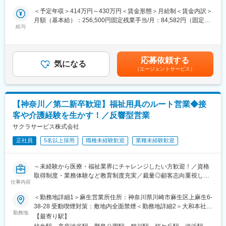
最寄駅：小田急線／高座渋谷駅受動喫煙対策：その他（社内指定
・ 売って終わりではなく、定期的に訪問し使用状況等を確認
職を募集します。
喫煙場所有）変更の範囲：会社の定める事業所
＜予定年収＞414万円～430万円＜賃金形態＞月給制＜賃金内訳＞
※ 17時頃には事務所へ帰社（基本19時頃には退社）します。
月額（基本給）：256,500円固定残業手当/月：84,582円（固定残
■具体的には：
給与
業時間43時間0分/月）超過した時間外労働の残業手当は追加支給
■入社後について：
・ご紹介頂いたお客様宅へ営業車で訪問し、生活する上で不便な
＜月給＞341,082円（一律手当を含む）＜昇給有無＞有＜残業手
入社後約3か月間、先輩の営業活動に同行し、提案ノウハウやアプ
ことをお伺いします。
当＞有＜給与補足＞・賞与：なし、決算賞与、臨時賞与・役職手
ローチ法を覚えていきます。疾病知識や介護保険の知識も社内外
・カタログを見ながら、お客様が生活しやすくなる福祉用具の説
当賃金はあくまでも目安の金額であり、選考を通じて上下する可
の研修で学んでいただきます。
応募依頼する
明・提案。
気になる
能性があります。月給(月額)は固定手当を含めた表記です。
（エージェントサービス）
必要な福祉用具が事前に分かっている場合は訪問時にお持ちする
■フォロー体制：
こともあります。訪問数は1日に約7件です。
社内には建築士やケアマネジャー、作業療法士など各分野のエキ
・ケアプランを作成されるケアマネージャーへ対しての営業活動
スパートが在籍。営業先で専門的な問い合わせを受けた場合も、
を行います。
社内の力を借りれば即座に解決できます。また商品の受発注は事
【神奈川／第二新卒歓迎】福祉用具のルート営業◆接
ケアマネジャーが担当しているお客様の中で、お困りごとをお持
務スタッフがサポートします。
客や介護経験を生かす！／反響型営業
ちの方はいないかなどの情報を収集し、お客様をご紹介いただけ
るように信頼関係を構築していきます。
サクラサービス株式会社
変更の範囲：会社の定める業務
正社員
5名以上採用
職種未経験歓迎
業種未経験歓迎
■業務の特徴：
・1回もしくは複数回の訪問で商品の使い勝手を確認頂き契約。価
格交渉することはありません。
～未経験から医療・福祉業界にチャレンジしたい方歓迎！／資格
・商品や書類の手配は、社内の事務スタッフが担当し営業に専念
取得制度・業務体験など教育制度充実／裁量◎顧客志向重視した
できる環境です。
仕事内容
い方へ
＜勤務地詳細1＞麻生営業所住所：神奈川県川崎市麻生区上麻生6-
■一日の仕事の流れ：
■業務内容：
38-28 受動喫煙対策：敷地内全面禁煙＜勤務地詳細2＞大和本社住
納品から1週間後にお客様にお電話し、用具の使い心地や他に必要
福祉用具・医療機器のレンタルと販売事業を展開している当社に
勤務地
所：神奈川県大和市渋谷1-7-9 勤務地最寄駅：小田急線／高座渋谷
なものを確認。その後は半年に1回の頻度でお客様宅を訪問しま
【最寄り駅】
て、日常生活に不便を感じている高齢の方へ、安全安心な暮らし
駅受動喫煙対策：屋内喫煙可能場所あり＜勤務地詳細3＞追浜営業
す。またケアマネージャーさんや介護スタッフとともに、お客様