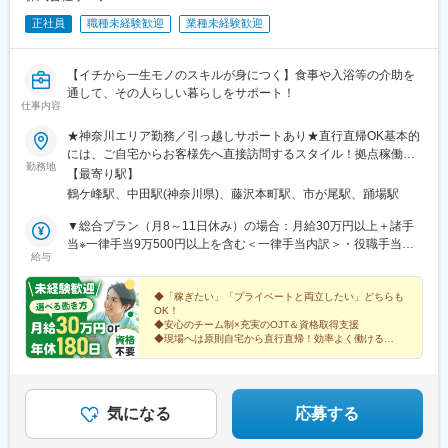
正社員
職種未経験歓迎
業種未経験歓迎
【イチから一生モノのスキルが身につく】食事や入浴等の介助を
通して、その人らしい暮らしをサポート！
仕事内容
★神奈川エリア勤務／引っ越しサポートあり★直行直帰OK基本的
には、ご自宅からお客様先へ直接訪問するスタイル！拠点稼働の
勤務地
場合は、下記での勤務が中心です。【鶴ヶ峰本店】横浜市旭区今
【最寄り駅】
川町2-14 キャッスルマンション鶴ヶ峰A棟101【中田支店】横浜
鶴ケ峰駅、中田駅(神奈川県)、藤沢本町駅、市が尾駅、踊場駅
市泉区中田南一丁目20-10 中田店舗2号室【藤沢支店】藤沢市本町
4丁目1-21 本町ドミール107【市ケ尾支店】横浜市青葉区市ヶ尾町
▼総合プラン（月8～11日休み）の場合：月給30万円以上＋諸手
1168-1 カーサー・ウチノ205号室
当※一律手当9万500円以上を含む＜一律手当内訳＞・役職手当
給与
（500円～7000円）・食事手当（5000円）・資格手当（1000円
～5000円）・通信手当（3000円）・住宅手当（2万円/規定有）・
健康増進手当（1万3000円）・技能手当（3000円～1万円）※試用
◆「稼ぎたい」「プライベートと両立したい」どちらも
OK！
期間後より支給・処遇改善手当（4万5000円）※試用期間後より支
◆安心のチーム制×充実のOJT＆資格取得支援
給＜試用期間時＞月給23万7500円以上※一律手当4万2500円以上
◆現場へは原則自宅から直行直帰！効率よく働ける
含む▼年休180日プラン（月14～15日休み）の場合：月給24万
◆引越し費用補助や育児支援など、嬉しい福利厚生も
◆一人ひとりと長く向き合えるからこそのやりがい◎
8488円以上＋諸手当※一律手当7万7500円以上を含む＜一律手当
内訳＞・役職手当（500円～7000円）・食事手当（5000円）・資
格手当（1000円～5000円）・通信手当（3000円）・住宅手当（2
気になる
応募する
万円/規定有）・技能手当（3000円～1万円）※試用期間後より支
給・処遇改善手当（4万5000円）※試用期間後より支給＜試用期間