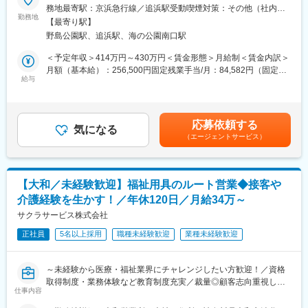
■業務内容：
務地最寄駅：京浜急行線／追浜駅受動喫煙対策：その他（社内指
可能です。必要資格に関しても、ご入社後に会社負担で取得をい
福祉用具・医療機器のレンタルと販売事業を展開している当社に
勤務地
定喫煙場所有）
ただくことが可能です！
【最寄り駅】
て、日常生活に不便を感じている高齢の方へ、安全安心な暮らし
野島公園駅、追浜駅、海の公園南口駅
ができるような環境作りを提案します！
■将来任せたいMission：
今回は業績好調で、より多くのお客様にアプローチするため営業
＜予定年収＞414万円～430万円＜賃金形態＞月給制＜賃金内訳＞
頑張り次第では、将来的には神奈川エリアの統括マネージャーと
職を募集します。
月額（基本給）：256,500円固定残業手当/月：84,582円（固定残
してご活躍いただくことも可能です。また経営者として、独立す
給与
業時間43時間0分/月）超過した時間外労働の残業手当は追加支給
ることも可能となります。
■具体的には：
＜月給＞341,082円（一律手当を含む）＜昇給有無＞有＜残業手
・ご紹介頂いたお客様宅へ営業車で訪問し、生活する上で不便な
当＞有＜給与補足＞・賞与：なし、決算賞与、臨時賞与・役職手
■スキルアップ・魅力：
ことをお伺いします。
当賃金はあくまでも目安の金額であり、選考を通じて上下する可
未経験からでも、介護業界のことを学ぶことができます。また、
応募依頼する
・カタログを見ながら、お客様が生活しやすくなる福祉用具の説
気になる
能性があります。月給(月額)は固定手当を含めた表記です。
将来的には施設運営に関するマネジメント業務も1から学ぶことが
（エージェントサービス）
明・提案。
できます。施設運営に関することであれば、自身の意見を積極的
必要な福祉用具が事前に分かっている場合は訪問時にお持ちする
に言える環境を作っている為、「企画力」「提案力」「マネジメ
こともあります。訪問数は1日に約7件です。
ント力」を培うことができます。
・ケアプランを作成されるケアマネージャーへ対しての営業活動
【大和／未経験歓迎】福祉用具のルート営業◆接客や
を行います。
変更の範囲：会社の定める業務
介護経験を生かす！／年休120日／月給34万～
ケアマネジャーが担当しているお客様の中で、お困りごとをお持
ちの方はいないかなどの情報を収集し、お客様をご紹介いただけ
サクラサービス株式会社
るように信頼関係を構築していきます。
正社員
5名以上採用
職種未経験歓迎
業種未経験歓迎
■業務の特徴：
・1回もしくは複数回の訪問で商品の使い勝手を確認頂き契約。価
～未経験から医療・福祉業界にチャレンジしたい方歓迎！／資格
格交渉することはありません。
取得制度・業務体験など教育制度充実／裁量◎顧客志向重視した
・商品や書類の手配は、社内の事務スタッフが担当し営業に専念
仕事内容
い方へ
できる環境です。