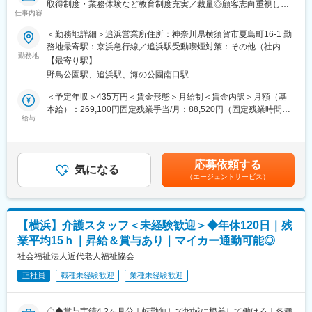
取得制度・業務体験など教育制度充実／裁量◎顧客志向重視した
・商品や書類の手配は、社内の事務スタッフが担当し営業に専念
仕事内容
い方へ
できる環境です。
＜勤務地詳細＞追浜営業所住所：神奈川県横須賀市夏島町16-1 勤
■業務内容：
務地最寄駅：京浜急行線／追浜駅受動喫煙対策：その他（社内指
■一日の仕事の流れ：
福祉用具・医療機器のレンタルと販売事業を展開している当社に
勤務地
定喫煙場所有）
納品から1週間後にお客様にお電話し、用具の使い心地や他に必要
【最寄り駅】
て、日常生活に不便を感じている高齢の方へ、安全安心な暮らし
なものを確認。その後は半年に1回の頻度でお客様宅を訪問しま
野島公園駅、追浜駅、海の公園南口駅
ができるような環境作りを提案します！
す。またケアマネージャーさんや介護スタッフとともに、お客様
今回は業績好調で、より多くのお客様にアプローチするため営業
＜予定年収＞435万円＜賃金形態＞月給制＜賃金内訳＞月額（基
へのケア方法を考える会議の参加やケアマネージャーさんにお客
職を募集します。
本給）：269,100円固定残業手当/月：88,520円（固定残業時間45
様の現状を報告したり、新商品を紹介したりすることもありま
給与
時間0分/月）超過した時間外労働の残業手当は追加支給＜月給＞
す。
■具体的には：
357,620円（一律手当を含む）＜昇給有無＞有＜残業手当＞有＜
・ご紹介頂いたお客様宅へ営業車で訪問し、生活する上で不便な
給与補足＞・賞与：なし、決算賞与、臨時賞与・役職手当賃金は
■教育制度や専門知識の習得について：
ことをお伺いします。
あくまでも目安の金額であり、選考を通じて上下する可能性があ
・2ヵ月に1回、1日かけて社内全体研修を実施。業績や各現場で
応募依頼する
・カタログを見ながら、お客様が生活しやすくなる福祉用具の説
気になる
ります。月給(月額)は固定手当を含めた表記です。
の出来事の共有をはじめ、各自の振り返り、新商品取扱い時の商
（エージェントサービス）
明・提案。
品説明会なども行なっています。◎未経験から始められます。
必要な福祉用具が事前に分かっている場合は訪問時にお持ちする
・入社後2ヵ月間は当社の事業を理解する期間です。ビジネスマナ
こともあります。訪問数は1日に約7件です。
ーの習得、事業理解、他部署での業務体験などをしていただきま
・ケアプランを作成されるケアマネージャーへ対しての営業活動
す。
【横浜】介護スタッフ＜未経験歓迎＞◆年休120日｜残
を行います。
・福祉用具専門相談員の資格取得に向けた講習（50時間）も受
業平均15ｈ｜昇給＆賞与あり｜マイカー通勤可能◎
ケアマネジャーが担当しているお客様の中で、お困りごとをお持
講。もちろん、費用は会社負担です。その後は、先輩営業が同行
ちの方はいないかなどの情報を収集し、お客様をご紹介いただけ
社会福祉法人近代老人福祉協会
し、独り立ちまで支援します。
るように信頼関係を構築していきます。
正社員
職種未経験歓迎
業種未経験歓迎
■業務の特徴：
・1回もしくは複数回の訪問で商品の使い勝手を確認頂き契約。価
◇◆賞与実績4.2ヶ月分｜転勤無しで地域に根差して働ける｜各種