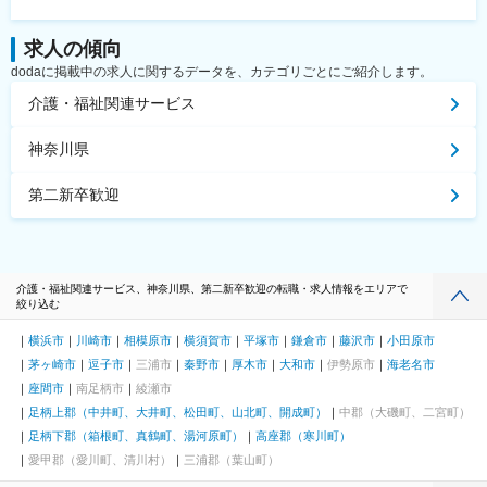
求人の傾向
dodaに掲載中の求人に関するデータを、カテゴリごとにご紹介します。
介護・福祉関連サービス
神奈川県
第二新卒歓迎
介護・福祉関連サービス、神奈川県、第二新卒歓迎の転職・求人情報をエリアで
絞り込む
横浜市
川崎市
相模原市
横須賀市
平塚市
鎌倉市
藤沢市
小田原市
茅ヶ崎市
逗子市
三浦市
秦野市
厚木市
大和市
伊勢原市
海老名市
座間市
南足柄市
綾瀬市
足柄上郡（中井町、大井町、松田町、山北町、開成町）
中郡（大磯町、二宮町）
足柄下郡（箱根町、真鶴町、湯河原町）
高座郡（寒川町）
愛甲郡（愛川町、清川村）
三浦郡（葉山町）