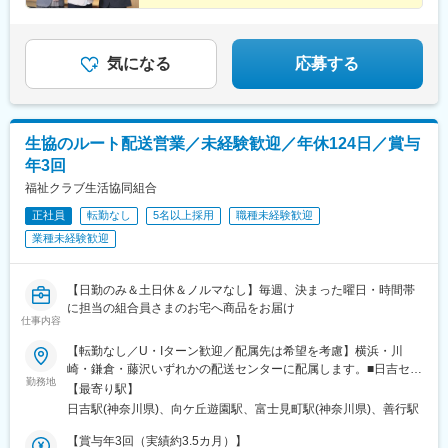
気になる
応募する
生協のルート配送営業／未経験歓迎／年休124日／賞与
年3回
福祉クラブ生活協同組合
正社員
転勤なし
5名以上採用
職種未経験歓迎
業種未経験歓迎
【日勤のみ＆土日休＆ノルマなし】毎週、決まった曜日・時間帯
に担当の組合員さまのお宅へ商品をお届け
仕事内容
【転勤なし／U・Iターン歓迎／配属先は希望を考慮】横浜・川
崎・鎌倉・藤沢いずれかの配送センターに配属します。■日吉セン
勤務地
ター（横浜市港北区）神奈川県横浜市港北区日吉5-21-31各線「日
【最寄り駅】
吉駅」よりバスで10分■初山センター（川崎市宮前区）神奈川県
日吉駅(神奈川県)、向ケ丘遊園駅、富士見町駅(神奈川県)、善行駅
川崎市宮前区初山2-1-7各線「溝の口駅」よりバスで20分■鎌倉セ
ンター（鎌倉市）神奈川県鎌倉市台5-2-22各線「大船駅」より徒
【賞与年3回（実績約3.5カ月）】