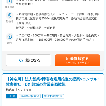
格交渉することはありません。
手当充実◆◇
・商品や書類の手配は、社内の事務スタッフが担当し営業に専念
仕事内容
社会福祉法人近代老人福祉協会は、神奈川県横浜市を中心に、ユ
できる環境です。
ニット型個室の特別養護老人ホームを運営する社会福祉法人で
＜勤務地詳細＞特別養護老人ホーム ニューバード住所：神奈川県
す。1966年の法人設立以来、「その人らしい暮らし」を大切にし
横浜市港北区新羽町2530-4 受動喫煙対策：敷地内全面禁煙変更の
■一日の仕事の流れ：
た介護を追求しています。
勤務地
範囲：会社の定める事業所
納品から1週間後にお客様にお電話し、用具の使い心地や他に必要
【最寄り駅】
そんな当社の介護スタッフとして、下記業務をお任せします。
なものを確認。その後は半年に1回の頻度でお客様宅を訪問しま
新羽駅、北新横浜駅、仲町台駅
す。またケアマネージャーさんや介護スタッフとともに、お客様
■業務内容：
＜予定年収＞360万円～480万円＜賃金形態＞月給制＜賃金内訳＞
へのケア方法を考える会議の参加やケアマネージャーさんにお客
◇食事・入浴・排泄などの生活介助
月額（基本給）：186,000円～226,000円その他固定手当/月：
様の現状を報告したり、新商品を紹介したりすることもありま
◇2～3名の主担当としての日々の様子の記録
給与
32,000円～57,000円＜月給＞218,000円～283,000円＜昇給有無
す。
◇ご家族へのご連絡
＞有＜残業手当＞有＜給与補足＞※経験・能力・資格を考慮のうえ
◇個別の介護計画の確認・見直し
決定します。※上記「その他固定手当」：業務手当一律7,000円＋
■教育制度や専門知識の習得について：
※1ユニット10名の入居者様を、1シフト1～2名／1ユニット計4～
処遇手当25,000円～50,000円■別途夜勤手当（1回6千円）あり■賞
・2ヵ月に1回、1日かけて社内全体研修を実施。業績や各現場で
応募依頼する
5名でサポートします。
気になる
与：年2回■社員の年収例：年収573万円／課長年収497万円／リー
の出来事の共有をはじめ、各自の振り返り、新商品取扱い時の商
（エージェントサービス）
※日々のアクティビティや季節行事も考えていただきます。
ダー年収465万円／一般／5年目賃金はあくまでも目安の金額であ
品説明会なども行なっています。◎未経験から始められます。
＜例＞
り、選考を通じて上下する可能性があります。月給(月額)は固定手
・入社後2ヵ月間は当社の事業を理解する期間です。ビジネスマナ
・音楽鑑賞／書道／編み物
当を含めた表記です。
ーの習得、事業理解、他部署での業務体験などをしていただきま
・フィンランド発祥「モルック」大会（地域大会優勝経験あり）
す。
【神奈川】法人営業<障害者雇用推進の提案>コンサル･
・レコードコンサート
・福祉用具専門相談員の資格取得に向けた講習（50時間）も受
障害福祉・D&I領域の営業企画歓迎
・紅葉狩り、夏祭り、秋祭り
講。もちろん、費用は会社負担です。その後は、先輩営業が同行
・流しそうめん、花火、子ども神輿 など
株式会社Ｋａｉｅｎ
し、独り立ちまで支援します。
時には「日帰り旅行」や「プチ遠出」なども実現。看護師や他職
正社員
職種未経験歓迎
業種未経験歓迎
種の職員と連携し、「できる方法」を一緒に考えます。