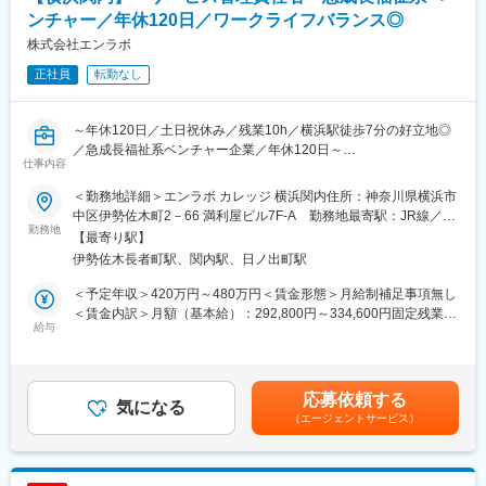
た人につながる、関わりあいをリードしていきたいという思いを
【１日の流れ】
ンチャー／年休120日／ワークライフバランス◎
コンセプトに事業を展開して参ります。
8:45 出勤
就労移行支援事業所ミライエでは単に就職を目標とする支援では
株式会社エンラボ
9:00 利用者の受け入れ対応
なく、就労を社会の中での役割と捉え、その先にある未来へ向け
正社員
転勤なし
9:30 利用者の作業開始
た支援を行います。
利用者の作業指示や作業内容の確認等を通じて、利用者の強みや
また、ご利用者様が求められる場や必要とされる場でご自身の能
適性を把握していきます。
力を発揮できるよう、一人ひとりに合った専門的な支援をさせて
～年休120日／土日祝休み／残業10h／横浜駅徒歩7分の好立地◎
12:00 昼休み
頂きます。
／急成長福祉系ベンチャー企業／年休120日～
12:45 利用者の就職予定先企業へ同行し、見学や体験の段取り等
仕事内容
を行う
自立訓練事業を運営／「誰もが自信を持てる社会を作る」の理念
15:00 利用者との個別面談
＜勤務地詳細＞エンラボ カレッジ 横浜関内住所：神奈川県横浜市
のもと、人が成長する仕組みや環境を社会作りを目指していま
はじめは先輩同席のもと、目標管理や利用者からの
中区伊勢佐木町2－66 満利屋ビル7F-A 勤務地最寄駅：JR線／関
す。
勤務地
ご相談に対応します。
内駅受動喫煙対策：屋内全面禁煙変更の範囲：会社の定める事業
【最寄り駅】
16:00 作業内容や訪問の記録の入力、個別支援計画の作成
所
伊勢佐木長者町駅、関内駅、日ノ出町駅
■業務概要：発達凸凹で困っている方に対し"自分探し"と"人付き合
17:15 終業
い"のサポートを行っています。
残業はほとんどなく、多くの職員が定時で退勤しています。
＜予定年収＞420万円～480万円＜賃金形態＞月給制補足事項無し
＜賃金内訳＞月額（基本給）：292,800円～334,600円固定残業手
自立訓練事業所にて、障害のある利用者に対し、個別支援計画の
給与
■入社後の流れ：
当/月：57,200円～65,400円（固定残業時間25時間0分/月）超過し
作成や障害者福祉サービスを提供する上での管理業務を担当しま
まずは、法人全体のことや障害者支援の基礎（接し方等）を研修
た時間外労働の残業手当は追加支給＜月給＞350,000円～400,000
す。自立に必要な自己理解・人付き合い等、幅広く支援します。
を通じて学んで頂きます。さらに、先輩のサポートのもと、現場
円（一律手当を含む）＜昇給有無＞有＜残業手当＞有＜給与補足
の業務を1つずつ着実に覚えていけます。研修等も万全のため、福
＞■昇給：有 会社の定める基準に準拠した賃金改定により降給・
応募依頼する
■業務詳細：
気になる
祉業界未経験の方でも安心して就業できさらなるスキルアップや
据え置きを含む賃金はあくまでも目安の金額であり、選考を通じ
（エージェントサービス）
株式会社エンラボは「誰もが自信を持てる社会をつくる」を理念
資格取得も可能です！
て上下する可能性があります。月給(月額)は固定手当を含めた表記
に、自立訓練（生活訓練）事業「エンラボカレッジ」を運営して
です。
います。発達の特性等により生きづらさを感じている方を対象
■研修制度：
に、自己理解や対人関係を学ぶ支援を行っています。
障害福祉の基礎を学ぶ研修、さまざまな障害への対応力向上研