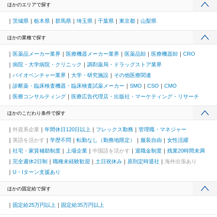
ほかのエリアで探す
茨城県
栃木県
群馬県
埼玉県
千葉県
東京都
山梨県
ほかの業種で探す
医薬品メーカー業界
医療機器メーカー業界
医薬品卸
医療機器卸
CRO
病院・大学病院・クリニック
調剤薬局・ドラッグストア業界
バイオベンチャー業界
大学・研究施設
その他医療関連
診断薬・臨床検査機器・臨床検査試薬メーカー
SMO
CSO
CMO
医療コンサルティング
医療広告代理店・出版社・マーケティング・リサーチ
ほかのこだわり条件で探す
外資系企業
年間休日120日以上
フレックス勤務
管理職・マネジャー
英語を活かす
学歴不問
転勤なし（勤務地限定）
服装自由
女性活躍
社宅・家賃補助制度
上場企業
中国語を活かす
退職金制度
残業20時間未満
完全週休2日制
職種未経験歓迎
土日祝休み
原則定時退社
海外出張あり
U・Iターン支援あり
ほかの固定給で探す
固定給25万円以上
固定給35万円以上