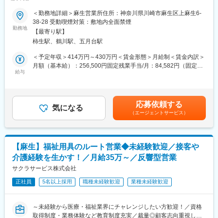
い方へ
できる環境です。
＜勤務地詳細＞麻生営業所住所：神奈川県川崎市麻生区上麻生6-
■業務内容：
38-28 受動喫煙対策：敷地内全面禁煙
■一日の仕事の流れ：
福祉用具・医療機器のレンタルと販売事業を展開している当社に
勤務地
納品から1週間後にお客様にお電話し、用具の使い心地や他に必要
【最寄り駅】
て、日常生活に不便を感じている高齢の方へ、安全安心な暮らし
なものを確認。その後は半年に1回の頻度でお客様宅を訪問しま
柿生駅、鶴川駅、五月台駅
ができるような環境作りを提案します！
す。またケアマネージャーさんや介護スタッフとともに、お客様
今回は業績好調で、より多くのお客様にアプローチするため営業
＜予定年収＞414万円～430万円＜賃金形態＞月給制＜賃金内訳＞
へのケア方法を考える会議の参加やケアマネージャーさんにお客
職を募集します。
月額（基本給）：256,500円固定残業手当/月：84,582円（固定残
様の現状を報告したり、新商品を紹介したりすることもありま
給与
業時間43時間0分/月）超過した時間外労働の残業手当は追加支給
す。
■具体的には：
＜月給＞341,082円（一律手当を含む）＜昇給有無＞有＜残業手
・ご紹介頂いたお客様宅へ営業車で訪問し、生活する上で不便な
当＞有＜給与補足＞・賞与：なし、決算賞与、臨時賞与・役職手
■教育制度や専門知識の習得について：
ことをお伺いします。
当賃金はあくまでも目安の金額であり、選考を通じて上下する可
・2ヵ月に1回、1日かけて社内全体研修を実施。業績や各現場で
応募依頼する
・カタログを見ながら、お客様が生活しやすくなる福祉用具の説
気になる
能性があります。月給(月額)は固定手当を含めた表記です。
の出来事の共有をはじめ、各自の振り返り、新商品取扱い時の商
（エージェントサービス）
明・提案。
品説明会なども行なっています。◎未経験から始められます。
必要な福祉用具が事前に分かっている場合は訪問時にお持ちする
・入社後2ヵ月間は当社の事業を理解する期間です。ビジネスマナ
こともあります。訪問数は1日に約7件です。
ーの習得、事業理解、他部署での業務体験などをしていただきま
・ケアプランを作成されるケアマネージャーへ対しての営業活動
す。
【麻生】福祉用具のルート営業◆未経験歓迎／接客や
を行います。
・福祉用具専門相談員の資格取得に向けた講習（50時間）も受
介護経験を生かす！／月給35万～／反響型営業
ケアマネジャーが担当しているお客様の中で、お困りごとをお持
講。もちろん、費用は会社負担です。その後は、先輩営業が同行
ちの方はいないかなどの情報を収集し、お客様をご紹介いただけ
サクラサービス株式会社
し、独り立ちまで支援します。
るように信頼関係を構築していきます。
正社員
5名以上採用
職種未経験歓迎
業種未経験歓迎
■業務の特徴：
・1回もしくは複数回の訪問で商品の使い勝手を確認頂き契約。価
～未経験から医療・福祉業界にチャレンジしたい方歓迎！／資格
格交渉することはありません。
取得制度・業務体験など教育制度充実／裁量◎顧客志向重視した