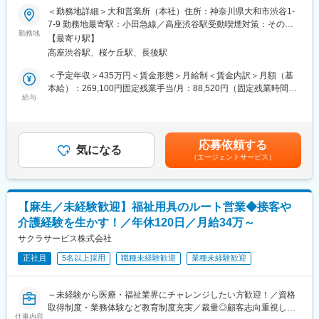
＜勤務地詳細＞大和営業所（本社）住所：神奈川県大和市渋谷1-
■業務内容：
7-9 勤務地最寄駅：小田急線／高座渋谷駅受動喫煙対策：その他
■一日の仕事の流れ：
福祉用具・医療機器のレンタルと販売事業を展開している当社に
勤務地
（社内指定喫煙場所有）
納品から1週間後にお客様にお電話し、用具の使い心地や他に必要
【最寄り駅】
て、日常生活に不便を感じている高齢の方へ、安全安心な暮らし
なものを確認。その後は半年に1回の頻度でお客様宅を訪問しま
高座渋谷駅、桜ケ丘駅、長後駅
ができるような環境作りを提案します！
す。またケアマネージャーさんや介護スタッフとともに、お客様
今回は業績好調で、より多くのお客様にアプローチするため営業
＜予定年収＞435万円＜賃金形態＞月給制＜賃金内訳＞月額（基
へのケア方法を考える会議の参加やケアマネージャーさんにお客
職を募集します。
本給）：269,100円固定残業手当/月：88,520円（固定残業時間45
様の現状を報告したり、新商品を紹介したりすることもありま
給与
時間0分/月）超過した時間外労働の残業手当は追加支給＜月給＞
す。
■具体的には：
357,620円（一律手当を含む）＜昇給有無＞有＜残業手当＞有＜
・ご紹介頂いたお客様宅へ営業車で訪問し、生活する上で不便な
給与補足＞・賞与：なし、決算賞与、臨時賞与・役職手当賃金は
■教育制度や専門知識の習得について：
ことをお伺いします。
あくまでも目安の金額であり、選考を通じて上下する可能性があ
・2ヵ月に1回、1日かけて社内全体研修を実施。業績や各現場で
応募依頼する
・カタログを見ながら、お客様が生活しやすくなる福祉用具の説
気になる
ります。月給(月額)は固定手当を含めた表記です。
の出来事の共有をはじめ、各自の振り返り、新商品取扱い時の商
（エージェントサービス）
明・提案。
品説明会なども行なっています。◎未経験から始められます。
必要な福祉用具が事前に分かっている場合は訪問時にお持ちする
・入社後2ヵ月間は当社の事業を理解する期間です。ビジネスマナ
こともあります。訪問数は1日に約7件です。
ーの習得、事業理解、他部署での業務体験などをしていただきま
・ケアプランを作成されるケアマネージャーへ対しての営業活動
す。
【麻生／未経験歓迎】福祉用具のルート営業◆接客や
を行います。
・福祉用具専門相談員の資格取得に向けた講習（50時間）も受
介護経験を生かす！／年休120日／月給34万～
ケアマネジャーが担当しているお客様の中で、お困りごとをお持
講。もちろん、費用は会社負担です。その後は、先輩営業が同行
ちの方はいないかなどの情報を収集し、お客様をご紹介いただけ
サクラサービス株式会社
し、独り立ちまで支援します。
るように信頼関係を構築していきます。
正社員
5名以上採用
職種未経験歓迎
業種未経験歓迎
■業務の特徴：
・1回もしくは複数回の訪問で商品の使い勝手を確認頂き契約。価
～未経験から医療・福祉業界にチャレンジしたい方歓迎！／資格
格交渉することはありません。
取得制度・業務体験など教育制度充実／裁量◎顧客志向重視した
・商品や書類の手配は、社内の事務スタッフが担当し営業に専念
仕事内容