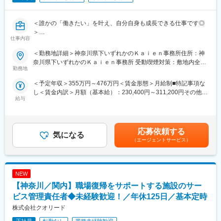
＜誰かの「働きたい」を叶え、自分自身も成長できる仕事です◎
＞
仕事内容
【仕事の魅力ポイント】
＜勤務地詳細＞神奈川県下いずれかのＫａｉｅｎ事務所住所：神
・年次関係なく挑戦できるフラットな環境。新しい企画や取り組
奈川県下いずれかのＫａｉｅｎ事務所 受動喫煙対策：敷地内全面
みにも積極的に関われる
勤務地
禁煙変更の範囲：会社の定める事業所（リモートワーク含む）
・利用者様の「就職できました！」「人生が変わりました！」と
＜予定年収＞355万円～476万円＜賃金形態＞月給制■特記事項な
いう瞬間に立ち会えるやりがい
し＜賃金内訳＞月額（基本給）：230,400円～311,200円その他固
・福祉の経験は不問◎研修制度も充実しており成長に合わせてサ
給与
定手当/月：57,600円～77,800円＜月給＞288,000円～389,000円
ポート！
＜昇給有無＞有＜残業手当＞有＜給与補足＞■賞与：年1回（評価
に応じて支給）※賞与、手当の支給対象・支給額は、評価や状況に
■業務詳細
より変更になる可能性があります。賃金はあくまでも目安の金額
当社では、「働きたいけれど自信が持てない」「何度挑戦しても
応募依頼する
気になる
であり、選考を通じて上下する可能性があります。月給(月額)は固
うまくいかない」と悩む障害のある方に対し、就職から職場定着
（エージェントサービス）
定手当を含めた表記です。
までを一貫して支援しています。
利用者様が自信を取り戻し、新たな一歩を踏み出していく姿を間
近で見届けられることはもちろん、自分自身も人材支援・キャリ
NEW
ア支援のプロへと成長できるやりがいの大きな仕事です。
【神奈川／関内】職場復帰をサポートする施設のサー
・障害のある方の就活支援（キャリアカウンセリング・ビジネス
ビス管理責任者◆未経験歓迎！／年休125日／基本定時
マナーのレクチャー・面接練習対応、企業訪問・面接同行な
株式会社クオリード
ど）、定着支援
・関係機関との連携
正社員
転勤なし
業種未経験歓迎