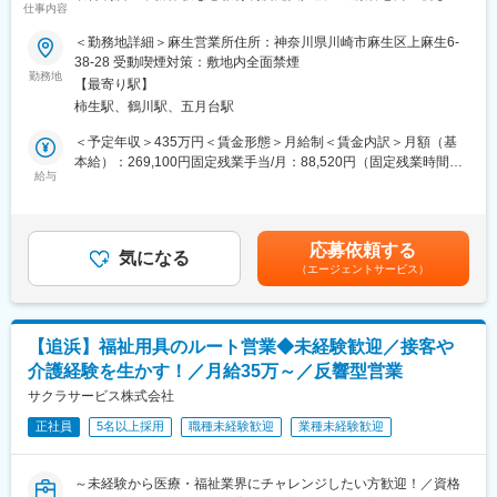
・商品や書類の手配は、社内の事務スタッフが担当し営業に専念
仕事内容
い方へ
できる環境です。
＜勤務地詳細＞麻生営業所住所：神奈川県川崎市麻生区上麻生6-
■業務内容：
38-28 受動喫煙対策：敷地内全面禁煙
■一日の仕事の流れ：
福祉用具・医療機器のレンタルと販売事業を展開している当社に
勤務地
納品から1週間後にお客様にお電話し、用具の使い心地や他に必要
【最寄り駅】
て、日常生活に不便を感じている高齢の方へ、安全安心な暮らし
なものを確認。その後は半年に1回の頻度でお客様宅を訪問しま
柿生駅、鶴川駅、五月台駅
ができるような環境作りを提案します！
す。またケアマネージャーさんや介護スタッフとともに、お客様
今回は業績好調で、より多くのお客様にアプローチするため営業
＜予定年収＞435万円＜賃金形態＞月給制＜賃金内訳＞月額（基
へのケア方法を考える会議の参加やケアマネージャーさんにお客
職を募集します。
本給）：269,100円固定残業手当/月：88,520円（固定残業時間45
様の現状を報告したり、新商品を紹介したりすることもありま
給与
時間0分/月）超過した時間外労働の残業手当は追加支給＜月給＞
す。
■具体的には：
357,620円（一律手当を含む）＜昇給有無＞有＜残業手当＞有＜
・ご紹介頂いたお客様宅へ営業車で訪問し、生活する上で不便な
給与補足＞・賞与：なし、決算賞与、臨時賞与・役職手当賃金は
■教育制度や専門知識の習得について：
ことをお伺いします。
あくまでも目安の金額であり、選考を通じて上下する可能性があ
・2ヵ月に1回、1日かけて社内全体研修を実施。業績や各現場で
応募依頼する
・カタログを見ながら、お客様が生活しやすくなる福祉用具の説
気になる
ります。月給(月額)は固定手当を含めた表記です。
の出来事の共有をはじめ、各自の振り返り、新商品取扱い時の商
（エージェントサービス）
明・提案。
品説明会なども行なっています。◎未経験から始められます。
必要な福祉用具が事前に分かっている場合は訪問時にお持ちする
・入社後2ヵ月間は当社の事業を理解する期間です。ビジネスマナ
こともあります。訪問数は1日に約7件です。
ーの習得、事業理解、他部署での業務体験などをしていただきま
・ケアプランを作成されるケアマネージャーへ対しての営業活動
す。
【追浜】福祉用具のルート営業◆未経験歓迎／接客や
を行います。
・福祉用具専門相談員の資格取得に向けた講習（50時間）も受
介護経験を生かす！／月給35万～／反響型営業
ケアマネジャーが担当しているお客様の中で、お困りごとをお持
講。もちろん、費用は会社負担です。その後は、先輩営業が同行
ちの方はいないかなどの情報を収集し、お客様をご紹介いただけ
サクラサービス株式会社
し、独り立ちまで支援します。
るように信頼関係を構築していきます。
正社員
5名以上採用
職種未経験歓迎
業種未経験歓迎
■業務の特徴：
・1回もしくは複数回の訪問で商品の使い勝手を確認頂き契約。価
～未経験から医療・福祉業界にチャレンジしたい方歓迎！／資格
格交渉することはありません。