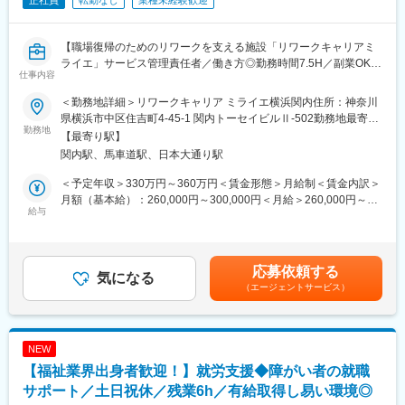
・職業訓練の開発・運営補助
・企業に対する人材紹介・マッチング（訓練生・同社運営求人サ
イトの登録会員）
【職場復帰のためのリワークを支える施設「リワークキャリアミ
※「プレ就労移行支援」ともいえる「自立訓練（生活訓練）」で勤
ライエ」サービス管理責任者／働き方◎勤務時間7.5H／副業OK／
仕事内容
務いただく場合もございます。
残業ほぼ無し／ワークライフバランス充実／事業拡大中】
＜勤務地詳細＞リワークキャリア ミライエ横浜関内住所：神奈川
■研修について：
■業務概要：
県横浜市中区住吉町4-45-1 関内トーセイビルⅡ-502勤務地最寄
◎入社時から段階的で充実した研修制度を整えています。
休職者様の職場復帰をサポートする「リワークキャリアミライエ
勤務地
駅：JR京浜東北線／関内駅受動喫煙対策：敷地内全面禁煙
【最寄り駅】
・入社～2週間：新人研修を実施
横浜関内」にてサービス管理責任者をお任せします！
関内駅、馬車道駅、日本大通り駅
・入社1・3・6か月ごとに、業務の振り返りや成長確認を行いま
2026年2月にリニューアルオープンした新しい施設です。
す。
＜予定年収＞330万円～360万円＜賃金形態＞月給制＜賃金内訳＞
→6か月目には同期合宿を開催し、社長によるミッションレクチ
■業務内容：
月額（基本給）：260,000円～300,000円＜月給＞260,000円～
ャーやケース会議を行います。
・事業所のメネジメント(人材・売上管理)
給与
300,000円＜昇給有無＞有＜残業手当＞有＜給与補足＞■昇給：年
◎各拠点ではメンターをおき、質の高いOJTと相談しやすい環境
・関連機関(区役所の窓口、就労支援センター、計画相談その他)へ
1回■賞与：1ヶ月分（※前年度実績）賃金はあくまでも目安の金額
で成長をサポート
の広報活動
であり、選考を通じて上下する可能性があります。月給(月額)は固
◎キャリアに合わせた研修を提供し、常に学んでいける環境
・日々の支援業務のフォローアップ
定手当を含めた表記です。
応募依頼する
気になる
■業界未経験の方も多数活躍！
（エージェントサービス）
■配属部署・組織構成：
福祉業界の経験は問いません。
・50代の男性1名、40代の女性2名
営業、販売・接客、教育、事務など、多様なバックグラウンドを
・利用者は15名程度
持つ社員が活躍！
NEW
■抜群の働き方
【福祉業界出身者歓迎！】就労支援◆障がい者の就職
■当社について
・所定労働時間7.5時間、年間休日125日、残業はほぼなしとメリ
2009年創業。「障害 × 強み × 仕事」の領域で、人材紹介や就労支
ハリをつけて就業できますのでワークライフバランスが充実でき
サポート／土日祝休／残業6h／有給取得し易い環境◎
援を手掛けるパイオニア企業です。
ます！