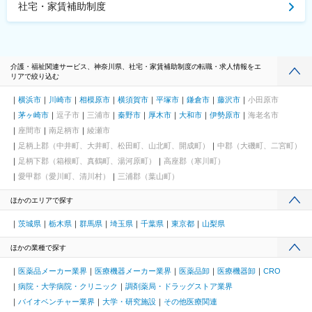
社宅・家賃補助制度
介護・福祉関連サービス、神奈川県、社宅・家賃補助制度の転職・求人情報をエ
リアで絞り込む
横浜市
川崎市
相模原市
横須賀市
平塚市
鎌倉市
藤沢市
小田原市
茅ヶ崎市
逗子市
三浦市
秦野市
厚木市
大和市
伊勢原市
海老名市
座間市
南足柄市
綾瀬市
足柄上郡（中井町、大井町、松田町、山北町、開成町）
中郡（大磯町、二宮町）
足柄下郡（箱根町、真鶴町、湯河原町）
高座郡（寒川町）
愛甲郡（愛川町、清川村）
三浦郡（葉山町）
ほかのエリアで探す
茨城県
栃木県
群馬県
埼玉県
千葉県
東京都
山梨県
ほかの業種で探す
医薬品メーカー業界
医療機器メーカー業界
医薬品卸
医療機器卸
CRO
病院・大学病院・クリニック
調剤薬局・ドラッグストア業界
バイオベンチャー業界
大学・研究施設
その他医療関連