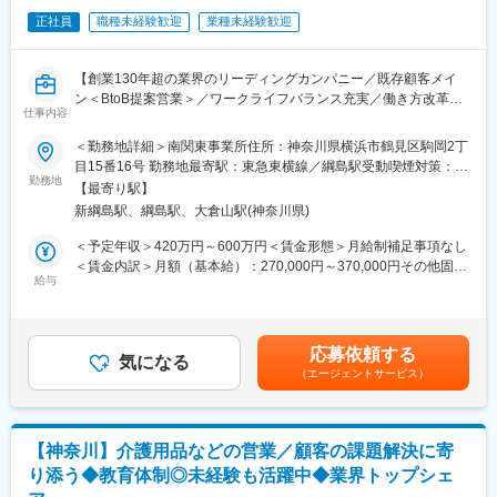
※過去営業経験のある方はもちろん、スポーツジムで働かれてた方
■キャリアパス
正社員
職種未経験歓迎
業種未経験歓迎
やルート配送業務をやられていた方などもご活躍されています。
未経験から2年でリーダー、9年で複数営業所を統括するブロック
長など、営業としてのスキルアップだけでなく、マネジメントへ
■働き方：
のチャレンジも可能。
【創業130年超の業界のリーディングカンパニー／既存顧客メイ
ITツール導入やDX化などにより働き方改革を進めています。5連
ン＜BtoB提案営業＞／ワークライフバランス充実／働き方改革関
続休日運動や残業削減等（残業は20時間）の取り組み、ワークラ
仕事内容
変更の範囲：会社の定める業務
連認定企業】
イフバランスの向上に向き合う会社です。
＜勤務地詳細＞南関東事業所住所：神奈川県横浜市鶴見区駒岡2丁
■職務内容
目15番16号 勤務地最寄駅：東急東横線／綱島駅受動喫煙対策：敷
■入社後の流れ：
福祉用具のリース事業者に対する営業をお任せいたします。既存
勤務地
地内喫煙可能場所あり変更の範囲：会社の定める事業所
営業にチャレンジしたい！お客様と長期的に信頼関係を気づき頼
【最寄り駅】
顧客がメインのため、長期的に顧客と信頼関係を築くことが可能
られたい！等の想いがある方を募集します。
新綱島駅、綱島駅、大倉山駅(神奈川県)
です。
仕事に慣れるまでは先輩社員に同行し、ニーズの引き出し方や提
＜予定年収＞420万円～600万円＜賃金形態＞月給制補足事項なし
案方法、業界特有の専門知識や商品知識を徐々に習得していきま
＜具体的には＞
＜賃金内訳＞月額（基本給）：270,000円～370,000円その他固定
す。
主に以下2通りの経路・流れでの対応となります。
給与
手当/月：7,600円＜月給＞277,600円～377,600円＜昇給有無＞有
ノルマの設定も激しくなく、営業に自信がない方でも営業スタイ
（1）福祉用具の貸与事業者から発注をいただき、在庫状況を確認
＜残業手当＞有＜給与補足＞■昇給：年1回■賞与：年2回（標準賞
ルを確立できます。
した上で受注～納品（寝具用品などを配送）まで対応
与月数：4.0ヶ月）■資格手当：上記年収に加算あり※転勤手当：4
（2）ケアマネージャー等の関係者と打ち合わせをし、ご利用者様
万円／転身赴任手当：5万円がございます賃金はあくまでも目安の
■特徴：
応募依頼する
に適した福祉用具の提案
気になる
金額であり、選考を通じて上下する可能性があります。月給(月額)
◎将来性あふれる福祉業界がメイン市場：人口減少・超高齢化が
（エージェントサービス）
※打ち合わせをし提案するケースもありますが、福祉用具の配送時
は固定手当を含めた表記です。
進むことで今後も拡大が予想される業界への提案営業となります
に担当者と話ながらニーズを聞き出し、提案するケースもありま
ので会社の将来性にも安心できます。
す。配送時の顧客関係構築が重要となってきます。
◎創業130年以上の企業であるため、既存顧客が多く、信頼関係
担当数は約10～20件程度で、1日の訪問件数は多い時で5～6件、
のもと、お客様と長いお付き合いが求められる仕事です。
【神奈川】介護用品などの営業／顧客の課題解決に寄
通常時で3件程度となります。
り添う◆教育体制◎未経験も活躍中◆業界トップシェ
※過去営業経験のある方はもちろん、スポーツジムで働かれてた方
変更の範囲：会社の定める業務