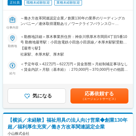
■サポート環境
正社員
職種未経験歓迎
業種未経験歓迎
マネへ最適な改善提案を実施
宿舎借上げ制度を利用できるため、転居を伴う就職も安心。利用
・地域の居宅介護支援事業所などへ訪問し、紹介・反響を元に新
可能な託児所もあり、子育て中の方も働きやすい環境です。
規のケアマネ（5～10名）を開拓
～働き方改革関連認定企業／創業130年の業界のリーディングカ
■評価
ンパニー／連休取得運動あり／ワークライフバランス◎～
■働き方の魅力
仕事内容
主担任手当や専門リーダー手当など、キャリアや役割に応じた手
・年休120日以上（基本土日祝休）／残業月20H／有給消化は
当を支給。保育士として長期的なキャリア形成を目指せます。
■職務内容：
＜勤務地詳細＞厚木事業所住所：神奈川県厚木市岡田4丁目5番10
60％以上
福祉用具のリース事業者（法人向け）に対する営業をお任せいた
号 勤務地最寄駅：小田急電鉄小田急小田原線／本厚木駅駅受動喫
⇒月に1～3回程度で土日祝の出勤はありますが、平日に100％振
します。既存顧客がメインのため、長期的に顧客と信頼関係を築
勤務地
煙対策：屋内全面禁煙変更の範囲：会社の定める事業所
休を取得しています。
【最寄り駅】
変更の範囲：会社の定める業務
くことが可能です。教育制度・評価制度・福利厚生も充実してお
⇒チームで代理対応をするため、休日対応は発生しません。
社家駅、本厚木駅、厚木駅
り、営業未経験の方でも安心してご就業いただける環境です。
⇒休日はPCの持ち帰りは不可、社用携帯も転送することが義務付
＜予定年収＞422万円～622万円＜賃金形態＞月給制補足事項なし
けられています。
＜具体的には＞
＜賃金内訳＞月額（基本給）：270,000円～370,000円その他固定
（1）福祉用具の貸与事業者から発注をいただき、在庫状況を確認
給与
手当/月：7,600円＜月給＞277,600円～377,600円＜昇給有無＞有
■フォロー体制
した上で受注～納品まで対応
＜残業手当＞有＜給与補足＞■昇給：年1回■賞与：年2回（標準賞
＜集合研修＞入社後は全国の同期入社者と5日間の集合研修
（2）ケアマネージャー等の関係者と打ち合わせをし、ご利用者様
与月数：4ヶ月）■資格手当：上記年収に加算あり※転勤手当：4万
＜ひとり立ちガイドブック＞成長支援プログラムで、所長や先輩
に適した福祉用具の提案
円／転身赴任手当：5万円がございます賃金はあくまでも目安の金
と密なコミュニケーションを行いながら段階を踏んでスキルUP
応募依頼する
（3）顧客のニーズに応じて、自社開発のITサービス（業務改善ア
気になる
額であり、選考を通じて上下する可能性があります。月給(月額)は
＜OJT＞所長や先輩だけではなく、本部スタッフによる定期面談
（エージェントサービス）
プリ・クラウドサービスなど）を提案することもあります。長年
固定手当を含めた表記です。
など入社後もしっかりフォロー
の現場サポートのノウハウと確かなIT技術・セキュリティでお客
様の課題解決を図ることができます。
■評価制度
※顧客規模は様々のため、社長や役員の方とやりとりをすることも
各グレードごとにスキル項目を設定。売上目標の達成率だけでは
【横浜／未経験】福祉用具の法人向け営業◆創業130年
多くあるため、提案スキルが身に付きます。担当社数は約10～20
なくプロセスも評価。顧客への向き合い方や提案力がキャリアに
超／福利厚生充実／働き方改革関連認定企業
件程度で、1日の訪問件数は多い時でも5～6件、通常時で3件程度
直結。
となります。
小山株式会社