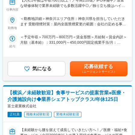
【入社1年後は年収700万以上！／年商210億／IPO準備中／豊富
な研修体制で業界未経験でも多数活躍中◎／独り立ち後はハイブ
仕事内容
リッドワーク（リモート×出社）も可能】
＜勤務地詳細＞神奈川エリア住所：神奈川県を担当していただき
重度障害のある方や高齢者の方等に医療的ケアサービスを行う訪
ます 受動喫煙対策：屋内全面禁煙変更の範囲：会社の定める事業
問介護事業を提供する当社にて、複数の都道府県を束ねたブロッ
勤務地
所
クの運営と責任売り上げの管理業務をお任せするブロックマネー
＜予定年収＞700万円～800万円＜賃金形態＞月給制＜賃金内訳＞
ジャー候補を募集します。
月額（基本給）：331,000円～450,000円固定残業手当/月：
★下記インタビューをぜひご覧ください！
給与
120,000円（固定残業時間45時間0分/月）超過した時間外労働の
https://eustylelab.co.jp/features/vol1
残業手当は追加支給＜月給＞451,000円～570,000円（一律手当を
含む）＜昇給有無＞有＜残業手当＞有＜給与補足＞■年1回の査定
【業務内容】
有■賞与：年2回※前職給与を考慮※経験・スキル・スタートポジシ
・部門の運営、売上管理
応募依頼する
気になる
ョンにおいて異なる※評価により昇格・昇給あり※エリアにより地
・営業活動
（エージェントサービス）
域加算手当分が異なる※時間外手当は別途全額支給賃金はあくまで
・サービス提供管理・保守
も目安の金額であり、選考を通じて上下する可能性があります。
・ご利用者様やご家族へのヒアリング、サービス設計・立上げ
月給(月額)は固定手当を含めた表記です。
・ケアマネージャーや医療機関、福祉事業所、行政等との調整
【横浜／未経験歓迎】食事サービスの提案営業※医療・
・スタッフの採用・指導・育成
・各種プロジェクトへの参加
介護施設向け◆業界シェアトップクラス/年休125日
※担当エリアは選考時の希望を考慮の上、決定します。
富士産業株式会社
【入社直後の流れ】
正社員
職種未経験歓迎
業種未経験歓迎
入社後は首都圏（東京・神奈川・埼玉）、福岡、大阪、兵庫のい
ずれかの事業所にて、6か月間のマネージャー養成研修を行いま
【未経験から腰を据えて成長していきたい方へ！／医療・福祉×食
す。