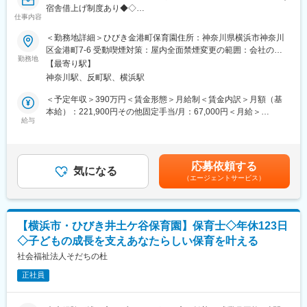
り、事業が安定した取引先が多いです。
・ゼネラルマネージャー（年収900～1200万円）
宿舎借上げ制度あり◆◇
・各事業所に栄養管理、衛生管理の部門を配置しており、お客様
仕事内容
のニーズに迅速にお応えできる体制です。地域の嗜好（味付け
変更の範囲：会社の定める業務
■会社概要
＜勤務地詳細＞ひびき金港町保育園住所：神奈川県横浜市神奈川
等）や利用者層に合わせ、献立や運営まで細かくカスタム提案を
当園は、0歳～5歳児を対象とした認可保育園です。
区金港町7-6 受動喫煙対策：屋内全面禁煙変更の範囲：会社の定
するなど、施設に寄り添った改善提案ができます。
個性や気持ちを大切にし、「やってみたい！」という主体性を育
勤務地
める事業所
【最寄り駅】
む保育を実践しています。アットホームな環境の中で、日々の遊
■入社後の流れ：
神奈川駅、反町駅、横浜駅
びや生活を通して豊かな感性や社会性を育み、安心してのびのび
（1）事業所研修（1か月程度）：当社の給食施設に実際に入って
と成長できる環境づくりを行っています。
＜予定年収＞390万円＜賃金形態＞月給制＜賃金内訳＞月額（基
食事提供に関する一連の流れや管理体制を理解
保育士同士が協力し合いながら、保護者の皆さまとも密に連携を
本給）：221,900円その他固定手当/月：67,000円＜月給＞
（2）上司のOJTのもと同行営業：係長クラスになるまではクロー
図り、子どもたちの成長を共に喜び合える温かな保育園です。
給与
288,900円＜昇給有無＞有＜残業手当＞有＜給与補足＞賞与あり
ジングは営業課長が同行し契約締結までサポートします。
「子どもの成長にじっくり関わりたい」 「一人ひとりに寄り添う
（年2回 4ヶ月分（前年度実績））賃金はあくまでも目安の金額で
保育がしたい」
あり、選考を通じて上下する可能性があります。月給(月額)は固定
■働き方：
そんな想いをお持ちの方をお待ちしています。
手当を含めた表記です。
・有給休暇取得率100％／平均取得日数13日
応募依頼する
気になる
・土曜出勤日は有休でお休みする方が多いです。
（エージェントサービス）
■仕事内容
・残業を行う際は事前申請が必要であり、現場運営のスタート時
0歳～5歳児の保育業務全般をお任せします。
以外はほとんど発生しません。
・毎年150名前後の産育休取得実績あり
具体的には
【横浜市・ひびき井土ケ谷保育園】保育士◇年休123日
クラス担任業務
■当社について：
◇子どもの成長を支えあなたらしい保育を叶える
フリー保育士業務
食事サービスのパイオニアとして、医療・福祉業界で50年以上の
子どもの健康観察・体調管理
社会福祉法人そだちの杜
歴史があり、業界2位として今もなお成長を続けています。1972
遊びや活動の企画・実施
年に創業し、従業員数は約18,000名以上在籍。全国で約2000か所
正社員
リトミックや体操などの課外活動のサポート
以上の病院や福祉施設などと取引がございます。
食事・排泄など生活面の援助
保護者対応