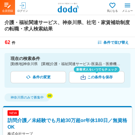
会員登録
ログイン
気になる
メニュー
介護・福祉関連サービス、神奈川県、社宅・家賃補助制度
の転職・求人検索結果
62
条件で並び替え
件
現在の検索条件
[勤務地]神奈川県 [業種]介護・福祉関連サービス-医薬品・医療機器・ライフサイエンス・医療系サービス [詳細条件](待遇・福利厚生)社宅・家賃補助制度
新着求人をいつでもチェック
条件の変更
この条件を保存
神奈川県
のみで募集中
NEW
訪問介護／未経験でも月給30万超or年休180日／無資格
OK
株式会社サーブ