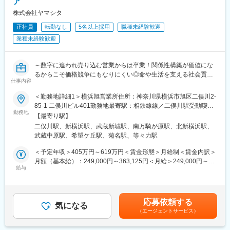
ア
やルート配送業務をやられていた方などもご活躍されています。
株式会社ヤマシタ
■働き方
正社員
転勤なし
5名以上採用
職種未経験歓迎
働き方改革に積極的に取り組んでいます。連続5連続休日運動や残
業削減等の取り組み、ワークライフバランスの向上に向き合う会
業種未経験歓迎
社です。
・残業時間も15時間程度で、社内でITツールを導入し効率よく働
けるよう仕組化をする事で残業抑制に繋がっています。
～数字に追われ売り込む営業からは卒業！関係性構築が価値にな
・年間休日120日で有給も取得しやすい雰囲気です。
るからこそ価格競争にもなりにくい◎命や生活を支える社会貢献
仕事内容
性の高い営業へ！～
■入社後の流れ
◇自動車ディーラーや保険営業など、他業界からの入社が7割！充
＜勤務地詳細1＞横浜旭営業所住所：神奈川県横浜市旭区二俣川2-
仕事に慣れるまでは先輩社員に同行し、専門知識や商品知識を習
実の研修制度
85-1 二俣川ビル401勤務地最寄駅：相鉄線線／二俣川駅受動喫煙
得して頂きます。
◇生成AIを活用し再現性の高い営業が可能！チーム制で働きやす
勤務地
対策：屋内全面禁煙＜勤務地詳細2＞横浜港北営業所住所：神奈川
【最寄り駅】
未経験から活躍している社員も多数在籍しております。
く、且つ質の高いサービスを提供
県横浜市港北区新横浜3-24-11 ユニオンビル 4F B号室勤務地最寄
二俣川駅、新横浜駅、武蔵新城駅、南万騎が原駅、北新横浜駅、
◇成果とプロセスが評価される明確な評価制度あり！最大年４回
駅：JR線／新横浜駅駅受動喫煙対策：屋内全面禁煙＜勤務地詳細
武蔵中原駅、希望ケ丘駅、菊名駅、等々力駅
■特徴
の昇進・昇格制度により、スピード感をもったキャリア形成も可
3＞中原営業所住所：神奈川県川崎市中原区宮内1-20-30 勤務地最
（1）企業・業界の強み！
能
寄駅：JR南武線／武蔵新城駅受動喫煙対策：屋内全面禁煙変更の
＜予定年収＞405万円～619万円＜賃金形態＞月給制＜賃金内訳＞
創業130年以上の老舗企業。将来性あふれる福祉業界がメイン市
◇業界トップ級シェア！売上も右肩上がり。2030年に業界No.1に
範囲：会社の定める事業所
月額（基本給）：249,000円～363,125円＜月給＞249,000円～
場であり、人口減少・超高齢化が進むことで今後も拡大が予想さ
なることを目指して全国で増員募集
給与
363,125円＜昇給有無＞有＜残業手当＞有＜給与補足＞※給与はス
れる業界となりますので会社の将来性にも安心できます。
キル・経験を考慮して決定します。■昇給：年1回（4月）■賞与：
（2）最先端のIT技術を活用！
＼逆算思考・行動が活きる／
年2回（6月、12月）■モデル年収・営業リーダー：入社3年目625
システム開発技術によるITツールを活かした商材で顧客の業務負
難しく考えなくてOK！「月次目標の達成に向け、週次目標を立て
万（月給36万＋賞与＋諸手当）・所長：入社5年目760万（月給44
応募依頼する
担を軽減。多くの顧客から選ばれるだけでなく、自社の業務効率
て行動をした経験」などが活かせる！
気になる
万＋賞与＋諸手当）賃金はあくまでも目安の金額であり、選考を
（エージェントサービス）
化や残業削減にも繋がっています。
通じて上下する可能性があります。月給(月額)は固定手当を含めた
■業務概要
表記です。