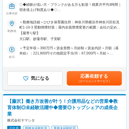
保護者対応
可能な託児所もあり、子育て中の方も働きやすい環境です。
◇◆経験が浅い方・ブランクがある方も歓迎！残業月平均3時間｜
連絡帳や各種書類作成
宿舎借上げ制度あり◆◇
職員間での情報共有・支援会議への参加
仕事内容
■評価
行事の企画・運営 など
主担任手当や専門リーダー手当など、キャリアや役割に応じた手
■会社概要
＜勤務地詳細＞ひびき保育園住所：神奈川県横浜市神奈川区松見
当を支給。保育士として長期的なキャリア形成を目指せます。
当園は、0歳～5歳児を対象とした認可保育園です。
町1-10-3 受動喫煙対策：屋内全面禁煙変更の範囲：会社の定める
子どもたち一人ひとりの成長に寄り添いながら、安心して園生活
個性や気持ちを大切にし、「やってみたい！」という主体性を育
勤務地
事業所
を送れるよう支援していただきます。
【最寄り駅】
む保育を実践しています。アットホームな環境の中で、日々の遊
大口駅、妙蓮寺駅、子安駅
びや生活を通して豊かな感性や社会性を育み、安心してのびのび
■研修体制
変更の範囲：会社の定める業務
と成長できる環境づくりを行っています。
＜予定年収＞390万円＜賃金形態＞月給制＜賃金内訳＞月額（基
入職後は園の方針や保育の進め方を丁寧にお伝えし、成長に合わ
保育士同士が協力し合いながら、保護者の皆さまとも密に連携を
本給）：221,900円その他固定手当/月：67,000円＜月給＞
せてしっかりフォローします。
図り、子どもたちの成長を共に喜び合える温かな保育園です。
給与
288,900円＜昇給有無＞有＜残業手当＞有＜給与補足＞賞与あり
※経験豊富な先輩職員によるサポート体制が整っているため、経験
「子どもの成長にじっくり関わりたい」 「一人ひとりに寄り添う
（年2回 4ヶ月分（前年度実績））賃金はあくまでも目安の金額で
が浅い方やブランクのある方も安心してスタートできます。
保育がしたい」
あり、選考を通じて上下する可能性があります。月給(月額)は固定
また、保育経験をお持ちの方には、これまでの経験や得意分野を
そんな想いをお持ちの方をお待ちしています。
手当を含めた表記です。
活かしながら活躍いただける環境です。
応募依頼する
気になる
（エージェントサービス）
■仕事内容
■働きやすさ
0歳～5歳児の保育業務全般をお任せします。
・残業は月平均3時間程度
業務分担や職員同士の協力体制が整っているため、残業は少な
具体的には
め。仕事とプライベートの両立がしやすい環境です。
【藤沢】働き方改善が叶う！介護用品などの営業◆教
クラス担任業務
・ライフステージの変化にも対応
育体制◎未経験活躍中◆需要◎トップシェアの成長企
フリー保育士業務
・育児休業の取得実績があり、結婚・出産後も安心して働き続け
業
子どもの健康観察・体調管理
られます。
遊びや活動の企画・実施
株式会社ヤマシタ
リトミックや体操などの課外活動のサポート
■サポート環境
正社員
職種未経験歓迎
業種未経験歓迎
食事・排泄など生活面の援助