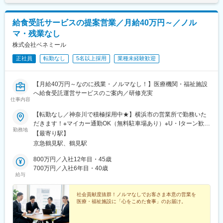
時＞月給22万2988円以上※一律手当2万9500円以上含む
給食受託サービスの提案営業／月給40万円～／ノル
マ・残業なし
株式会社ベネミール
正社員
転勤なし
5名以上採用
業種未経験歓迎
【月給40万円～なのに残業・ノルマなし！】医療機関・福祉施設
へ給食受託運営サービスのご案内／研修充実
仕事内容
【転勤なし／神奈川で積極採用中★】横浜市の営業所で勤務いた
だきます！※マイカー通勤OK（無料駐車場あり）※U・Iターン歓迎
勤務地
●神奈川営業所：神奈川県横浜市鶴見区鶴見中央4-32-21 マエダ
【最寄り駅】
中央ビル 7F受動喫煙対策／屋内全面禁煙
京急鶴見駅、鶴見駅
800万円／入社12年目・45歳
700万円／入社6年目・40歳
給与
社会貢献度抜群！ノルマなしでお客さま本意の営業を
医療・福祉施設に「心をこめた食事」のお届け。