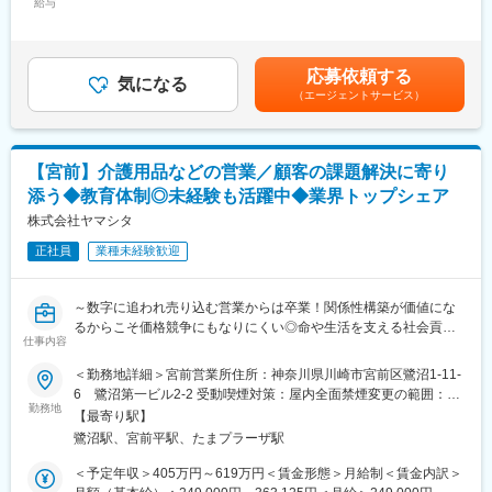
なることを目指して全国で増員募集
給与
363,125円＜昇給有無＞有＜残業手当＞有＜給与補足＞※給与はス
考え、組織を運営していきます。
キル・経験を考慮して決定します。■昇給：年1回（4月）■賞与：
職員が笑顔で楽しく、やりがいと誇りをもって仕事ができる環境
＼逆算思考・行動が活きる／
年2回（6月、12月）■モデル年収・営業リーダー：入社3年目625
づくりを、職員と共に取り組んでいきます。また、地域とのつな
難しく考えなくてOK！「月次目標の達成に向け、週次目標を立て
万（月給36万＋賞与＋諸手当）・所長：入社5年目760万（月給44
がりを大切にしたいと思います。
応募依頼する
て行動をした経験」などが活かせる！
気になる
万＋賞与＋諸手当）賃金はあくまでも目安の金額であり、選考を
同会の役割は目の前に困っている人、助けを求めている人がいた
（エージェントサービス）
通じて上下する可能性があります。月給(月額)は固定手当を含めた
ら、手を差し伸べる、共に考え、行動することです。それがラフ
■業務概要
表記です。
ァエル会の使命でもあります。
介護用品等の提供を行うケアマネージャー（ケアマネ）に対し
て、課題解決のための提案をお任せ。
変更の範囲：会社の定める業務
【宮前】介護用品などの営業／顧客の課題解決に寄り
ケアマネや実際に介護用品を使用する個人のお客様との信頼関係
添う◆教育体制◎未経験も活躍中◆業界トップシェア
を構築していただき、顧客も気づいていないニーズを発掘してい
ただきます。
株式会社ヤマシタ
生成AIを活用することで、営業活動の効率化と提案の質向上を実
正社員
業種未経験歓迎
現。データに基づく再現性の高い営業が可能です。
ケア→予防にシフトした提案など競合にはない取り組みも実施し
ています。
～数字に追われ売り込む営業からは卒業！関係性構築が価値にな
るからこそ価格競争にもなりにくい◎命や生活を支える社会貢献
■業務詳細
仕事内容
性の高い営業へ！～
・既存顧客のケアマネ（約40～50名）への定期フォローを中心
◇自動車ディーラーや保険営業など、他業界からの入社が7割！充
＜勤務地詳細＞宮前営業所住所：神奈川県川崎市宮前区鷺沼1-11-
に、信頼関係を深めながら潜在ニーズを発掘
実の研修制度
6 鷺沼第一ビル2-2 受動喫煙対策：屋内全面禁煙変更の範囲：本
・利用者宅への訪問を通じて介護用品の使用状況を確認し、ケア
◇生成AIを活用し再現性の高い営業が可能！チーム制で働きやす
勤務地
文参照
マネへ最適な改善提案を実施
【最寄り駅】
く、且つ質の高いサービスを提供
・地域の居宅介護支援事業所などへ訪問し、紹介・反響を元に新
鷺沼駅、宮前平駅、たまプラーザ駅
◇成果とプロセスが評価される明確な評価制度あり！最大年４回
規のケアマネ（5～10名）を開拓
の昇進・昇格制度により、スピード感をもったキャリア形成も可
＜予定年収＞405万円～619万円＜賃金形態＞月給制＜賃金内訳＞
能