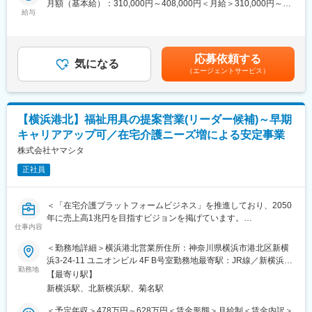
月額（基本給）：310,000円～408,000円＜月給＞310,000円～
・住宅改修（手すりの設置など）のプランニング
あります：
給与
408,000円＜昇給有無＞有＜残業手当＞有＜給与補足＞※給与はス
(1) 8:30～17:10
キル・経験を考慮して決定します。■昇給：年1回（4月）■賞与：
■詳細
(2) 9:00～17:40
年2回（6月、12月）※年収には10時間分の残業代含む賃金はあく
営業先はケアマネジャーとなり、ケアマネジャーからの紹介で一
(3) 10:00～18:40 / 現在この時間のシフトは稼働しておりません。
までも目安の金額であり、選考を通じて上下する可能性がありま
応募依頼する
般ユーザー（個人の方々）への福祉用具の選定・相談を行いま
気になる
す。月給(月額)は固定手当を含めた表記です。
（エージェントサービス）
す。
■キャリアパス：
(1)個人の方々に最適な利用プランのご提案
入社後は配属店舗での業務に慣れていただき、その後は在宅医
(2)納品
療、教育活動、地域連携（学薬など）、治験業務など、個々の志
(3)納品後に最適に用具が利用されているか、アフターフォローま
向に応じたキャリア形成が可能です。薬剤師としての専門性を深
【横浜港北】福祉用具の提案営業(リーダー候補)～早期
で実施
めながら、多様な分野での活躍が期待されています。
キャリアアップ可／在宅介護ニーズ増による安定事業
ケアマネジャーとの信頼関係を構築していく営業活動です。
株式会社ヤマシタ
変更の範囲：会社の定める業務
要望を伺うだけでなく、ケアマネジャーも気づいていないニーズ
正社員
を発掘し、提案営業を行います。
※福祉用具…介護ベッド関連用具、歩行器、入浴関連用品等
＜「在宅介護プラットフォームビジネス」を推進しており、2050
■魅力
年に売上高1兆円を目指すビジョンを掲げています。
仕事のやりがいがより良いご利用者様の体験を実現できるという
仕事内容
直近の目標として、2030年までに売上高を850億円に伸ばすこと
考えのもと、業界変革に向け下記取り組みをしています。
を計画しています。＞
＜勤務地詳細＞横浜港北営業所住所：神奈川県横浜市港北区新横
・DX：業務プロセスの改善により、生産性を向上し、働きやすい
浜3-24-11 ユニオンビル 4F B号室勤務地最寄駅：JR線／新横浜駅
環境の実現
■業務内容：【変更の範囲：会社の定める業務】
勤務地
駅受動喫煙対策：屋内全面禁煙変更の範囲：本文参照
・ビジネスモデルの変革：10万人のご利用者様のデータを蓄積
【最寄り駅】
・居宅介護支援事業者等に福祉用具のレンタル・販売の営業
し、予防や予知へサービス展開
新横浜駅、北新横浜駅、菊名駅
・利用者に最適な用具の選定、納品、相談対応
・人的資本経営：給与水準アップ(人事制度の改定：昇給基準の明
・商材は、介護ベッド関連用具、移動関連用具（車いす、歩行器
＜予定年収＞478万円～628万円＜賃金形態＞月給制＜賃金内訳＞
確化、年4回の昇給など)