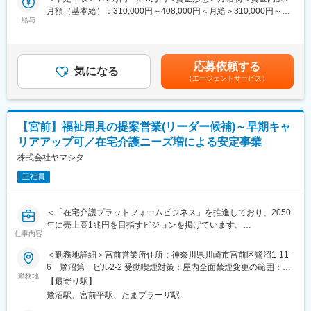
など）、入浴関連用品、排泄関連用品生活関連用品
月額（基本給）：310,000円～408,000円＜月給＞310,000円～
・住宅改修（手すりの設置など）のプランニング
給与
408,000円＜昇給有無＞有＜残業手当＞有＜給与補足＞※給与はス
■就業環境
キル・経験を考慮して決定します。■昇給：年1回（4月）■賞与：
月に1～3回土日祝出勤がありますが、平日に必ず振休取得をして
■詳細
年2回（6月、12月）※年収には10時間分の残業代含む賃金はあく
います。チーム体制で仕事をするため、休みの日に対応が発生す
営業先はケアマネジャーとなり、ケアマネジャーからの紹介で一
までも目安の金額であり、選考を通じて上下する可能性がありま
ることはありません。
応募依頼する
般ユーザー（個人の方々）への福祉用具の選定・相談を行いま
気になる
す。月給(月額)は固定手当を含めた表記です。
また、男性も3割以上の方が育休を取得しており、お休みが取りや
（エージェントサービス）
す。
すい環境です。
(1)個人の方々に最適な利用プランのご提案
(2)納品
■業界動向
(3)納品後に最適に用具が利用されているか、アフターフォローま
今後さらに介護人口が増えていく中で、介護人材も不足するとさ
【宮前】福祉用具の提案営業(リーダー候補)～早期キャ
で実施
れているため、介護施設や直接介護を担うサービスの提供が困難
リアアップ可／在宅介護ニーズ増による安定事業
になっていくことが懸念されています。
ケアマネジャーとの信頼関係を構築していく営業活動です。
株式会社ヤマシタ
福祉用具のレンタルサービスは、在宅介護サービスを受けている
要望を伺うだけでなく、ケアマネジャーも気づいていないニーズ
方の7割近くが利用している重要な社会インフラです。介護業界の
正社員
を発掘し、提案営業を行います。
人手不足解消・将来世代への財負担抑制にもつながり、大きな社
※福祉用具…介護ベッド関連用具、歩行器、入浴関連用品等
会貢献になっています。
＜「在宅介護プラットフォームビジネス」を推進しており、2050
■魅力
変更の範囲：本文参照
年に売上高1兆円を目指すビジョンを掲げています。
仕事のやりがいがより良いご利用者様の体験を実現できるという
仕事内容
直近の目標として、2030年までに売上高を850億円に伸ばすこと
考えのもと、業界変革に向け下記取り組みをしています。
を計画しています。＞
＜勤務地詳細＞宮前営業所住所：神奈川県川崎市宮前区鷺沼1-11-
・DX：業務プロセスの改善により、生産性を向上し、働きやすい
6 鷺沼第一ビル2-2 受動喫煙対策：屋内全面禁煙変更の範囲：会
環境の実現
■業務内容：【変更の範囲：会社の定める業務】
勤務地
社の定める事業所（リモートワーク含む）
・ビジネスモデルの変革：10万人のご利用者様のデータを蓄積
【最寄り駅】
・居宅介護支援事業者等に福祉用具のレンタル・販売の営業
し、予防や予知へサービス展開
鷺沼駅、宮前平駅、たまプラーザ駅
・利用者に最適な用具の選定、納品、相談対応
・人的資本経営：給与水準アップ(人事制度の改定：昇給基準の明