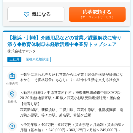
■「藤野薫風」の特徴：
含んだ金額となります。■昇給：年1回■賞与：年2回（3ヶ月分）■
「健康で笑顔溢れる生活」を送りながら、それぞれの「自己実
モデル月給：２３万円（4年目・一律手当含む）賃金はあくまでも
応募依頼する
現」が達成出来るよう、楽しく・明るく・誠実な支援を提供しま
気になる
目安の金額であり、選考を通じて上下する可能性があります。月
（エージェントサービス）
す。
給(月額)は固定手当を含めた表記です。
また同施設の職員は20代から50代が多く勤務しており、中でも30
代から40代が一番多いです。また非常勤は、60～70代の方も勤務
しています。
【横浜・川崎】介護用品などの営業／課題解決に寄り
添う◆教育体制◎未経験活躍中◆業界トップシェア
■キャリアイメージ:
キャリアアップ制度があり、個人の頑張り次第でゆくゆくはリー
株式会社ヤマシタ
ダーお任せし施設長を目指して頂けます。
正社員
業種未経験歓迎
ご経験の年数ではなく、ご経験やご評価によって決まります。入
社後は主任を目指していただき、次段階としては課長となりま
す。
～数字に追われ売り込む営業からは卒業！関係性構築が価値にな
るからこそ価格競争にもなりにくい◎命や生活を支える社会貢献
■社会福祉法人「ラファエル会」の特徴：
仕事内容
性の高い営業へ！～
同法人の運営の基本は、利用者と家族が同会を利用してよかっ
◇自動車ディーラーや保険営業など、他業界からの入社が7割！充
＜勤務地詳細1＞中原営業所住所：神奈川県川崎市中原区宮内1-
た、同会を利用してみたい、と思ってもらえる方を一人でも二人
実の研修制度
20-30 勤務地最寄駅：JR線／武蔵小杉駅受動喫煙対策：屋内全面
でも増やしていくことにあります。
◇生成AIを活用し再現性の高い営業が可能！チーム制で働きやす
勤務地
禁煙＜勤務地詳細2＞横浜港北営業所住所：神奈川県横浜市港北区
そのためには、利用者に毎日接する職員を大切にしたいと考えて
【最寄り駅】
く、且つ質の高いサービスを提供
新横浜3-24-11 ユニオンビル 4F B号室勤務地最寄駅：JR線／新横
います。福祉事業は言うまでもなく、人が人に直接サービスを提
武蔵新城駅、新横浜駅、二俣川駅、武蔵中原駅、北新横浜駅、南
◇成果とプロセスが評価される明確な評価制度あり！最大年４回
浜駅駅受動喫煙対策：屋内全面禁煙＜勤務地詳細3＞横浜旭営業所
供する仕事です。職員は法人の要です。
万騎が原駅、等々力駅、菊名駅、希望ケ丘駅
の昇進・昇格制度により、スピード感をもったキャリア形成も可
住所：神奈川県横浜市旭区二俣川2-85-1 二俣川ビル401勤務地最
職員の満足は、利用者の満足につながると考えます。職員にとっ
能
寄駅：相鉄線線／二俣川駅受動喫煙対策：屋内全面禁煙変更の範
＜予定年収＞405万円～619万円＜賃金形態＞月給制＜賃金内訳＞
てもラファエル会で働いてよかった、働き甲斐がある職場だ、風
◇業界トップ級シェア！売上も右肩上がり。2030年に業界No.1に
囲：会社の定める事業所（リモートワーク含む）
月額（基本給）：249,000円～363,125円＜月給＞249,000円～
通しの良い職場だ、と思ってもらえる職場の環境づくりを第一に