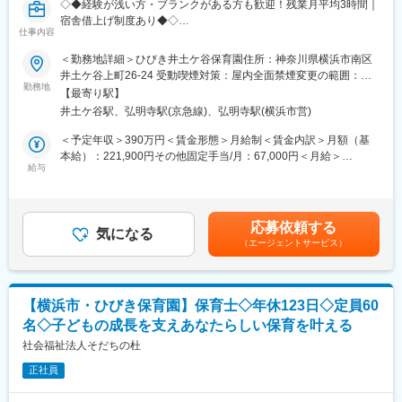
変更の範囲：会社の定める業務
◇◆経験が浅い方・ブランクがある方も歓迎！残業月平均3時間｜
連絡帳や各種書類作成
宿舎借上げ制度あり◆◇
職員間での情報共有・支援会議への参加
仕事内容
行事の企画・運営 など
■会社概要
＜勤務地詳細＞ひびき井土ケ谷保育園住所：神奈川県横浜市南区
当園は、0歳～5歳児を対象とした認可保育園です。
井土ケ谷上町26-24 受動喫煙対策：屋内全面禁煙変更の範囲：会
子どもたち一人ひとりの成長に寄り添いながら、安心して園生活
個性や気持ちを大切にし、「やってみたい！」という主体性を育
勤務地
社の定める事業所
を送れるよう支援していただきます。
【最寄り駅】
む保育を実践しています。アットホームな環境の中で、日々の遊
井土ケ谷駅、弘明寺駅(京急線)、弘明寺駅(横浜市営)
びや生活を通して豊かな感性や社会性を育み、安心してのびのび
■研修体制
と成長できる環境づくりを行っています。
＜予定年収＞390万円＜賃金形態＞月給制＜賃金内訳＞月額（基
入職後は園の方針や保育の進め方を丁寧にお伝えし、成長に合わ
保育士同士が協力し合いながら、保護者の皆さまとも密に連携を
本給）：221,900円その他固定手当/月：67,000円＜月給＞
せてしっかりフォローします。
図り、子どもたちの成長を共に喜び合える温かな保育園です。
給与
288,900円＜昇給有無＞有＜残業手当＞有＜給与補足＞賞与あり
※経験豊富な先輩職員によるサポート体制が整っているため、経験
「子どもの成長にじっくり関わりたい」 「一人ひとりに寄り添う
（年2回 4ヶ月分（前年度実績））賃金はあくまでも目安の金額で
が浅い方やブランクのある方も安心してスタートできます。
保育がしたい」
あり、選考を通じて上下する可能性があります。月給(月額)は固定
また、保育経験をお持ちの方には、これまでの経験や得意分野を
そんな想いをお持ちの方をお待ちしています。
手当を含めた表記です。
活かしながら活躍いただける環境です。
応募依頼する
気になる
（エージェントサービス）
■仕事内容
■働きやすさ
0歳～5歳児の保育業務全般をお任せします。
・残業は月平均3時間程度
業務分担や職員同士の協力体制が整っているため、残業は少な
具体的には
め。仕事とプライベートの両立がしやすい環境です。
【横浜市・ひびき保育園】保育士◇年休123日◇定員60
クラス担任業務
・ライフステージの変化にも対応
名◇子どもの成長を支えあなたらしい保育を叶える
フリー保育士業務
・育児休業の取得実績があり、結婚・出産後も安心して働き続け
子どもの健康観察・体調管理
社会福祉法人そだちの杜
られます。
遊びや活動の企画・実施
正社員
リトミックや体操などの課外活動のサポート
■サポート環境
食事・排泄など生活面の援助
宿舎借上げ制度を利用できるため、転居を伴う就職も安心。利用