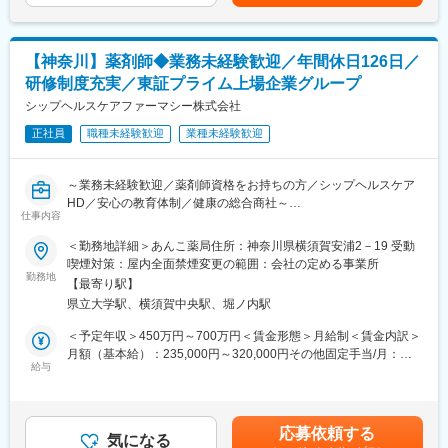
あくまでも目安の金額であり、選考を通じて上下する可能性があ
■評価制度
・居宅介護支援自業所や地域包括支援センター等へ訪問し営業ニ
ります。月給(月額)は固定手当を含めた表記です。
各グレードごとにスキル項目を設定。売上目標の達成率だけでは
ーズのヒアリング
なくプロセスも評価。顧客への向き合い方や提案力がキャリアに
・商品勉強会等で接点を確保した新規顧客の開拓
直結。
【神奈川】薬剤師◆業務未経験歓迎／年間休日126日／
■就業環境：
研修制度充実／東証プライム上場企業グループ
営業組織は平均残業時間が20時間となっています。また休日は携
■キャリアパス
帯やPCの使用はできず、チームで対応できる体制を組んでいるた
シップヘルスケアファーマシー株式会社
未経験から2年でリーダー、9年で複数営業所を統括するブロック
めメリハリをつけながら働くことができる環境です。
長など、営業としてのスキルアップだけでなく、マネジメントへ
正社員
職種未経験歓迎
業種未経験歓迎
■フォロー体制
のチャレンジも可能。
他業界からの転職者が7割のため研修制度が充実しています。
■評価制度
変更の範囲：会社の定める業務
～業務未経験歓迎／薬剤師資格をお持ちの方／シップヘルスケア
各グレードごとにスキル項目を設定し売上目標の達成率だけでは
HD／安心の教育体制／健康の総合商社～
なく、プロセスも評価される制度設計になっています。また昇格
仕事内容
機会が年4回あるため、頑張りや実績で早期にマネジメントへも挑
■仕事内容：
＜勤務地詳細＞あんこ薬局住所：神奈川県横須賀安浦2－19 受動
戦できる環境となっています。
処方監査、調剤、服薬支援、薬歴管理、在宅業務、OTC販売など
喫煙対策：屋内全面禁煙変更の範囲：会社の定める事業所
■キャリアパス
勤務地
未経験から2年でリーダー、9年で複数営業所を統括するブロック
【最寄り駅】
■診療科目：
長など、営業としてのスキルアップだけでなく、マネジメントへ
県立大学駅、横須賀中央駅、堀ノ内駅
一般内科／消化器内科／循環器内科／呼吸器内科／神経内科／脳
のチャレンジも可能です。
神経外科／整形外科／精神科・心療内科／眼科／耳鼻咽喉科／皮
＜予定年収＞450万円～700万円＜賃金形態＞月給制＜賃金内訳＞
■魅力点：
膚科／泌尿器科／小児科
月額（基本給）：235,000円～320,000円その他固定手当/月：
・顧客折衝経験が活かせる！販売店の店長など未経験者の入社実
給与
65,000円＜月給＞300,000円～385,000円＜昇給有無＞有＜残業手
績も多数あり。
■サービス形態：
当＞有＜給与補足＞■給与内訳：・基本給：235,000円～・薬剤師
・生成AIを活用し業務効率化を実現！チーム制営業で働きやす
調剤薬局／在宅サービス
手当：65,000円給与は前職・経験考慮し決定します。■昇給：年1
く、且つ質の高いサービスを提供
回（6月）■賞与：年2回（7月／12月）■決算賞与あり（業績によ
・成果とプロセスが評価される明確な評価制度あり！最大年４回
応募依頼する
■当社について：
気になる
り3月に支給）■研修認定薬剤師手当：5,000円賃金はあくまでも
の昇進・昇格制度により、スピード感をもったキャリア形成も可