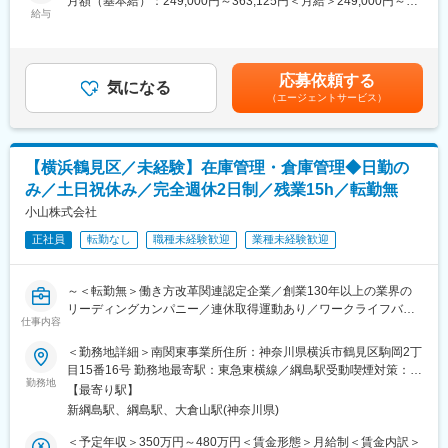
月額（基本給）：249,000円～363,125円＜月給＞249,000円～
■フォロー体制
◇業界トップ級シェア！売上も右肩上がり。2030年に業界No.1に
給与
363,125円＜昇給有無＞有＜残業手当＞有＜給与補足＞※給与はス
＜集合研修＞入社後は全国の同期入社者と5日間の集合研修
なることを目指して全国で増員募集
キル・経験を考慮して決定します。■昇給：年1回（4月）■賞与：
＜ひとり立ちガイドブック＞成長支援プログラムで、所長や先輩
年2回（6月、12月）■モデル年収・営業リーダー：入社3年目625
と密なコミュニケーションを行いながら段階を踏んでスキルUP
＼逆算思考・行動が活きる／
万（月給36万＋賞与＋諸手当）・所長：入社5年目760万（月給44
＜OJT＞所長や先輩だけではなく、本部スタッフによる定期面談
応募依頼する
難しく考えなくてOK！「月次目標の達成に向け、週次目標を立て
気になる
万＋賞与＋諸手当）賃金はあくまでも目安の金額であり、選考を
など入社後もしっかりフォロー
（エージェントサービス）
て行動をした経験」などが活かせる！
通じて上下する可能性があります。月給(月額)は固定手当を含めた
表記です。
■評価制度
■業務概要
各グレードごとにスキル項目を設定。売上目標の達成率だけでは
介護用品等の提供を行うケアマネージャー（ケアマネ）に対し
なくプロセスも評価。顧客への向き合い方や提案力がキャリアに
【横浜鶴見区／未経験】在庫管理・倉庫管理◆日勤の
て、課題解決のための提案をお任せ。
直結。
み／土日祝休み／完全週休2日制／残業15h／転勤無
ケアマネや実際に介護用品を使用する個人のお客様との信頼関係
を構築していただき、顧客も気づいていないニーズを発掘してい
小山株式会社
■キャリアパス
ただきます。
未経験から2年でリーダー、9年で複数営業所を統括するブロック
正社員
転勤なし
職種未経験歓迎
業種未経験歓迎
生成AIを活用することで、営業活動の効率化と提案の質向上を実
長など、営業としてのスキルアップだけでなく、マネジメントへ
現。データに基づく再現性の高い営業が可能です。
のチャレンジも可能。
ケア→予防にシフトした提案など競合にはない取り組みも実施し
～＜転勤無＞働き方改革関連認定企業／創業130年以上の業界の
ています。
変更の範囲：本文参照
リーディングカンパニー／連休取得運動あり／ワークライフバラ
仕事内容
ンス◎／勤務年数に応じて年収UPが叶う～
■業務詳細
＜勤務地詳細＞南関東事業所住所：神奈川県横浜市鶴見区駒岡2丁
・既存顧客のケアマネ（約40～50名）への定期フォローを中心
■業務内容：
目15番16号 勤務地最寄駅：東急東横線／綱島駅受動喫煙対策：敷
に、信頼関係を深めながら潜在ニーズを発掘
電動ベッドや車いすなどの福祉用具の整備・点検等、倉庫作業全
勤務地
地内喫煙可能場所あり変更の範囲：無
・利用者宅への訪問を通じて介護用品の使用状況を確認し、ケア
【最寄り駅】
般に加え、その他簡単な事務作業もお任せいたします。先輩の指
マネへ最適な改善提案を実施
新綱島駅、綱島駅、大倉山駅(神奈川県)
導のもと少しずつ業務を覚えて頂きますので、未経験でもご活躍
・地域の居宅介護支援事業所などへ訪問し、紹介・反響を元に新
いただけます。
＜予定年収＞350万円～480万円＜賃金形態＞月給制＜賃金内訳＞
規のケアマネ（5～10名）を開拓