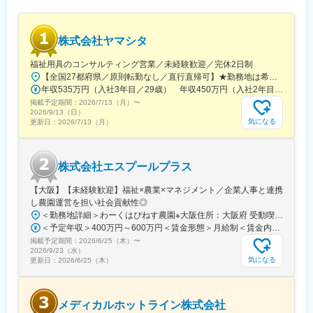
・人的資本経営：給与水準アップ(人事制度の改定：昇給基準の明
確化、年4回の昇給など)
株式会社ヤマシタ
■就業環境
月に1～3回土日祝出勤がありますが、平日に必ず振休取得をして
福祉用具のコンサルティング営業／未経験歓迎／完休2日制
います。チーム体制で仕事をするため、休みの日に対応が発生す
【全国27都府県／原則転勤なし／直行直帰可】★勤務地は希望を考慮★拠点により車通勤OK※充足状況により、ご希望の勤務地での募集が終了している場合があります。※転居を伴う転勤の有無は、半年ごとに希望を伺い、選択いただけます。■東北■・宮城県（仙台市）■関東■・東京都（東京23区など）・神奈川県（横浜市など）・埼玉県（さいたま市など）・千葉県（千葉市など）・茨城県（水戸市）・栃木県（宇都宮市／足利市）・群馬県（前橋市）■東海■・愛知県（名古屋市／豊田市／豊橋市／小牧市）・静岡県（静岡市／浜松市／沼津市／焼津市／富士市）・岐阜県（岐阜市）・三重県（四日市市）■信越・北陸■・長野県（長野市）・山梨県（甲府市）・石川県（金沢市）・富山県（富山市）・福井県（福井市）■関西■・大阪府・兵庫県（神戸市／尼崎市／姫路市）・京都府（京都市）・奈良県（奈良市／天理市）・滋賀県（大津市／彦根市）・和歌山県（和歌山市／田辺市）■中国■・広島県（広島市）・岡山県（岡山市）■四国■・香川県（高松市）■九州■・福岡県（福岡市）
ることはありません。
年収535万円（入社3年目／29歳） 年収450万円（入社2年目／26歳）
また、男性も3割以上の方が育休を取得しており、お休みが取りや
掲載予定期間：
すい環境です。
2026/7/13（月）
〜
2026/9/13（日）
気になる
更新日：
2026/7/13（月）
■業界動向
今後さらに介護人口が増えていく中で、介護人材も不足するとさ
れているため、介護施設や直接介護を担うサービスの提供が困難
株式会社エスプールプラス
になっていくことが懸念されています。
福祉用具のレンタルサービスは、在宅介護サービスを受けている
【大阪】【未経験歓迎】福祉×農業×マネジメント／企業人事と連携
方の7割近くが利用している重要な社会インフラです。介護業界の
し農園運営を担い社会貢献性◎
人手不足解消・将来世代への財負担抑制にもつながり、大きな社
＜勤務地詳細＞わーくはぴねす農園※大阪住所：大阪府 受動喫煙対策：敷地内全面禁煙変更の範囲：会社の定める事業所
会貢献になっています。
＜予定年収＞400万円～600万円＜賃金形態＞月給制＜賃金内訳＞月額（基本給）：280,000円～420,000円＜月給＞280,000円～420,000円＜昇給有無＞有＜残業手当＞有＜給与補足＞※予定年収はあくまでも目安の金額であり、選考を通じて上下する可能性があります。■昇給：年2回（8月・2月）■賞与：年2回（7月・12月）賃金はあくまでも目安の金額であり、選考を通じて上下する可能性があります。月給(月額)は固定手当を含めた表記です。
掲載予定期間：
変更の範囲：本文参照
2026/6/25（木）
〜
2026/9/23（水）
気になる
更新日：
2026/6/25（木）
メディカルホットライン株式会社