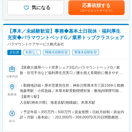
＼逆算思考・行動が活きる／
万（月給36万＋賞与＋諸手当）・所長：入社5年目760万（月給44
応募依頼する
難しく考えなくてOK！「月次目標の達成に向け、週次目標を立て
気になる
万＋賞与＋諸手当）賃金はあくまでも目安の金額であり、選考を
（エージェントサービス）
て行動をした経験」などが活かせる！
通じて上下する可能性があります。月給(月額)は固定手当を含めた
表記です。
■業務概要
介護用品等の提供を行うケアマネージャー（ケアマネ）に対し
【厚木／未経験歓迎】事務◆基本土日祝休・福利厚生
て、課題解決のための提案をお任せ。
充実◆パラマウントベッドG／業界トップクラスシェア
ケアマネや実際に介護用品を使用する個人のお客様との信頼関係
を構築していただき、顧客も気づいていないニーズを発掘してい
パラマウントケアサービス株式会社
ただきます。
正社員
転勤なし
職種未経験歓迎
業種未経験歓迎
生成AIを活用することで、営業活動の効率化と提案の質向上を実
現。データに基づく再現性の高い営業が可能です。
ケア→予防にシフトした提案など競合にはない取り組みも実施し
【医療介護用ベッド世界シェア2位のパラマウントベッドG／家
ています。
族・住宅手当など福利厚生充実◎／腰を据え長期的に働きやすい
仕事内容
職場環境／月1回の土曜出勤で基本週休2日】
■業務詳細
＜勤務地詳細＞厚木営業所住所：神奈川県厚木市三田1569-1 勤務
・既存顧客のケアマネ（約40～50名）への定期フォローを中心
■業務内容：
地最寄駅：小田急線／本厚木駅受動喫煙対策：敷地内喫煙可能場
に、信頼関係を深めながら潜在ニーズを発掘
介護用ベッド・車いす・歩行器等の福祉用具を、お客様である介
勤務地
所あり変更の範囲：会社の定める事業所
・利用者宅への訪問を通じて介護用品の使用状況を確認し、ケア
【最寄り駅】
護ショップにレンタルする際の事務作業全般をご担当いただきま
マネへ最適な改善提案を実施
入谷駅(神奈川県)、海老名駅(相模線)、本厚木駅
す。
・地域の居宅介護支援事業所などへ訪問し、紹介・反響を元に新
・レンタル注文受付及び返却受付 それに伴うシステム入力
＜予定年収＞355万円～500万円＜賃金形態＞日給月給制＜賃金内
規のケアマネ（5～10名）を開拓
・伝票作成（社内システム使用）
訳＞月額（基本給）：202,000円～308,000円/月20日間勤務想定
・納期調整、配送スケジュール管理
給与
その他固定手当/月：12,000円＜想定月額＞214,000円～320,000
■フォロー体制
・請求書チェック
円＜昇給有無＞有＜残業手当＞有＜給与補足＞※上記年収は残業時
＜集合研修＞入社後は全国の同期入社者と5日間の集合研修
・勤怠管理、用度品発注などの拠点内庶務