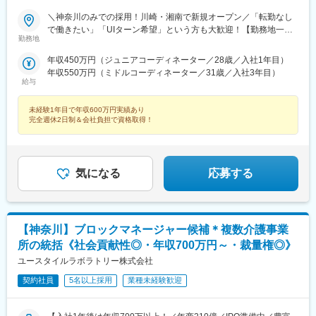
＼神奈川のみでの採用！川崎・湘南で新規オープン／「転勤なし
で働きたい」「UIターン希望」という方も大歓迎！【勤務地一
勤務地
覧】＜横浜市＞鶴見区、神奈川区、西区、中区、南区、保土ヶ谷
区、磯子区、金沢区、港北区、戸塚区、港南区、旭区、緑区、瀬
年収450万円（ジュニアコーディネーター／28歳／入社1年目）
谷区、栄区、泉区、青葉区、都筑区＜川崎市＞川崎区、幸区、中
年収550万円（ミドルコーディネーター／31歳／入社3年目）
原区、高津区、多摩区、宮前区、麻生区＜相模原市＞緑区、中央
給与
区、南区＜その他＞横須賀市、平塚市、鎌倉市、藤沢市、茅ヶ崎
市、逗子市、三浦市、秦野市、厚木市、大和市、伊勢原市、海老
未経験1年目で年収600万円実績あり
名市、座間市、綾瀬市、葉山町、寒川町、大磯町、二宮町、松田
完全週休2日制＆会社負担で資格取得！
町※希望勤務地を踏まえて配属決定※受動喫煙対策あり＝＝＝☆神
奈川県勤務の場合は『寮費無料プラン』あり（規定有） お気軽
にご相談ください！☆将来的に全国のご希望勤務地へUIターン可
能・初期費用会社負担等の移住支援あり（規定有）・UIターン転
気になる
応募する
勤希望者への年間の支援あり（規定有）☆マイカー通勤手当あり
（1回200円）※寮費無料プランや移住初期費用の会社負担は、現
時点で県内外どこにお住まいでも活用可能！詳しくは面接でご質
問ください※
【神奈川】ブロックマネージャー候補＊複数介護事業
所の統括《社会貢献性◎・年収700万円～・裁量権◎》
ユースタイルラボラトリー株式会社
契約社員
5名以上採用
業種未経験歓迎