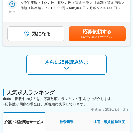
・商材は、介護ベッド関連用具、移動関連用具（車いす、歩行器
＜予定年収＞478万円～628万円＜賃金形態＞月給制＜賃金内訳＞
確化、年4回の昇給など)
など）、入浴関連用品、排泄関連用品生活関連用品
月額（基本給）：310,000円～408,000円＜月給＞310,000円～
・住宅改修（手すりの設置など）のプランニング
給与
408,000円＜昇給有無＞有＜残業手当＞有＜給与補足＞※給与はス
■就業環境
キル・経験を考慮して決定します。■昇給：年1回（4月）■賞与：
月に1～3回土日祝出勤がありますが、平日に必ず振休取得をして
■詳細
年2回（6月、12月）※年収には10時間分の残業代含む賃金はあく
います。チーム体制で仕事をするため、休みの日に対応が発生す
営業先はケアマネジャーとなり、ケアマネジャーからの紹介で一
までも目安の金額であり、選考を通じて上下する可能性がありま
ることはありません。
応募依頼する
般ユーザー（個人の方々）への福祉用具の選定・相談を行いま
気になる
す。月給(月額)は固定手当を含めた表記です。
また、男性も3割以上の方が育休を取得しており、お休みが取りや
（エージェントサービス）
す。
すい環境です。
(1)個人の方々に最適な利用プランのご提案
(2)納品
■業界動向
(3)納品後に最適に用具が利用されているか、アフターフォローま
今後さらに介護人口が増えていく中で、介護人材も不足するとさ
で実施
さらに25件読み込む
れているため、介護施設や直接介護を担うサービスの提供が困難
になっていくことが懸念されています。
ケアマネジャーとの信頼関係を構築していく営業活動です。
福祉用具のレンタルサービスは、在宅介護サービスを受けている
要望を伺うだけでなく、ケアマネジャーも気づいていないニーズ
方の7割近くが利用している重要な社会インフラです。介護業界の
を発掘し、提案営業を行います。
人手不足解消・将来世代への財負担抑制にもつながり、大きな社
※福祉用具…介護ベッド関連用具、歩行器、入浴関連用品等
会貢献になっています。
人気求人ランキング
■魅力
dodaに掲載中の求人を、応募数順にランキング形式でご紹介します。
変更の範囲：本文参照
仕事のやりがいがより良いご利用者様の体験を実現できるという
※応募数が同数の場合は、新着順に表示しています。
考えのもと、業界変革に向け下記取り組みをしています。
更新日：
2026/8/6（木）
・DX：業務プロセスの改善により、生産性を向上し、働きやすい
環境の実現
神奈川県
社宅・家賃補助制度
介護・福祉関連サービス
・ビジネスモデルの変革：10万人のご利用者様のデータを蓄積
し、予防や予知へサービス展開