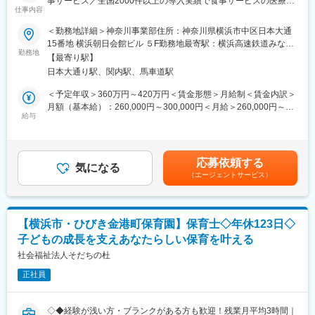
事サービス／全国2000件以上の導入実績で食事サービスの医療・
■入社～1カ月目
仕事内容
福祉分野シェアトップクラス／年休125日】
・業界未経験者でもゼロから学ぶことができる基礎研修／必要資
格取得。なお、資格取得のための費用は当社負担となります。
＜勤務地詳細＞神奈川事業部住所：神奈川県横浜市中区日本大通
■業務概要：
■1～3か月目
15番地 横浜朝日会館ビル ５F勤務地最寄駅：横浜高速鉄道みなと
担当エリアにある病院などの医療機関、介護施設や福祉施設を訪
・OJTを受けながら日勤・夜勤両方の介護現場での業務をお任せ
勤務地
みらい線／日本大通り駅受動喫煙対策：屋内全面禁煙変更の範
【最寄り駅】
問し、食事サービス導入の提案をお任せいたします。
します。
囲：会社の定める事業所
日本大通り駅、関内駅、馬車道駅
☆導入事例：https://fuji-i.com/case/
※研修終了後は現場業務は無くなるため日勤のみ
■3～6か月目
＜予定年収＞360万円～420万円＜賃金形態＞月給制＜賃金内訳＞
■業務の流れ：
・マネージャー業務を学んでいただきます。ピープルマネジメン
月額（基本給）：260,000円～300,000円＜月給＞260,000円～
・アプローチ先への状況確認とアポイント取得（訪問・電話な
トだけでなく、売上管理や各事業所が目標を達成するための事業
給与
300,000円＜昇給有無＞有＜残業手当＞有＜給与補足＞■モデル年
ど）
所運営を行います。※上司がメンターとなり手厚いサポートがござ
収：・経験年数5年/32歳/主任クラス…450万円・経験年数10年/37
・クライアントの課題ヒアリング
います。
歳/係長クラス…530万円・経験年数15年/42歳/課長クラス…600万
・社内で提案内容検討し、見積もり作成
■本配属後
円賃金はあくまでも目安の金額であり、選考を通じて上下する可
応募依頼する
・クライアントに対するプレゼン
・各事業所の課題や目的に合わせてマネジメント業務に専念頂き
気になる
能性があります。月給(月額)は固定手当を含めた表記です。
（エージェントサービス）
・契約締結／現場運営スタート（オープンにも関わります）
ます。
※独り立ち後はリモート×出社も可
■業務の特徴：
・お客様とじっくり関係構築をして最適な食事サービスの提案を
【キャリアパス（例）】
【横浜市・ひびき金港町保育園】保育士◇年休123日◇
していきます。短期成果を求めるスタイルではなく、受注まで半
・医療介護スタッフ（2週間程度の基礎研修必要資格取得、現場業
子どもの成長を支えあなたらしい保育を叶える
年～1年かけて進めます。受注は下期に厚く、上期はお客様との関
務）
係づくりに充てやすい設計。目標は年1～2件で、月次の数字に追
社会福祉法人そだちの杜
・サービスリーダー（入社3カ月～※研修期間）
われにくい環境です。
・サービス提供責任者（入社半年／年収420～650万円）
正社員
・サービスマネージャー（入社1年／年収560～700万円）
■当社の強み：
・エリアマネージャー（入社1年～／年収700～800万円）
・365日食事を提供している施設をメインターゲットとしてお
・ブロックマネージャー（年収800～900万円）
◇◆経験が浅い方・ブランクがある方も歓迎！残業月平均3時間｜