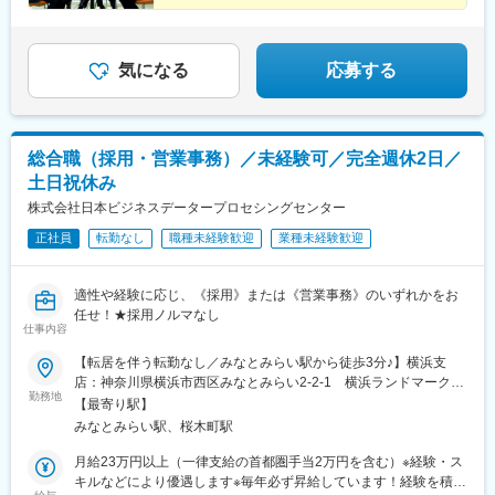
気になる
応募する
総合職（採用・営業事務）／未経験可／完全週休2日／
土日祝休み
株式会社日本ビジネスデータープロセシングセンター
正社員
転勤なし
職種未経験歓迎
業種未経験歓迎
適性や経験に応じ、《採用》または《営業事務》のいずれかをお
任せ！★採用ノルマなし
仕事内容
【転居を伴う転勤なし／みなとみらい駅から徒歩3分♪】横浜支
店：神奈川県横浜市西区みなとみらい2-2-1 横浜ランドマークタ
勤務地
ワー18F《アクセス》- 横浜高速鉄道「みなとみらい駅」から徒歩
【最寄り駅】
3分- JR・横浜市営地下鉄「桜木町」から歩く歩道で徒歩5分※受動
みなとみらい駅、桜木町駅
喫煙対策：屋内禁煙
月給23万円以上（一律支給の首都圏手当2万円を含む）※経験・ス
キルなどにより優遇します※毎年必ず昇給しています！経験を積め