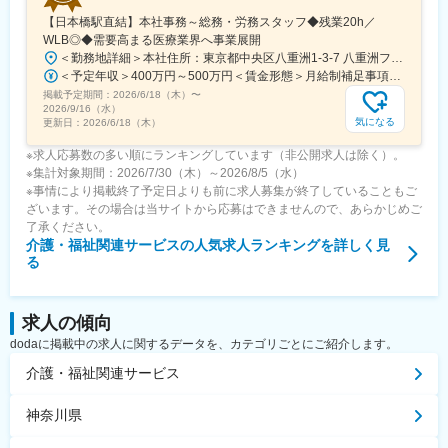
【日本橋駅直結】本社事務～総務・労務スタッフ◆残業20h／
WLB◎◆需要高まる医療業界へ事業展開
＜勤務地詳細＞本社住所：東京都中央区八重洲1-3-7 八重洲ファーストフィナンシャルビル13F受動喫煙対策：屋内全面禁煙変更の範囲：会社の定める事業所
＜予定年収＞400万円～500万円＜賃金形態＞月給制補足事項なし＜賃金内訳＞月額（基本給）：235,000円～284,000円固定残業手当/月：45,000円～66,000円（固定残業時間25時間0分/月）超過した時間外労働の残業手当は追加支給＜月給＞280,000円～350,000円（一律手当を含む）＜昇給有無＞有＜残業手当＞有＜給与補足＞※給与詳細は、ご経験やスキルを考慮のうえ決定します。■昇給：年1回 査定により決定■賞与：年2回（7 月・12 月） 都度査定により決定 算定対象期間に準ずる賃金はあくまでも目安の金額であり、選考を通じて上下する可能性があります。月給(月額)は固定手当を含めた表記です。
掲載予定期間：
2026/6/18（木）
〜
2026/9/16（水）
気になる
更新日：
2026/6/18（木）
※求人応募数の多い順にランキングしています（非公開求人は除く）。
※集計対象期間：2026/7/30（木）～2026/8/5（水）
※事情により掲載終了予定日よりも前に求人募集が終了していることもご
ざいます。その場合は当サイトから応募はできませんので、あらかじめご
了承ください。
介護・福祉関連サービス
の人気求人ランキングを詳しく見
る
求人の傾向
dodaに掲載中の求人に関するデータを、カテゴリごとにご紹介します。
介護・福祉関連サービス
神奈川県