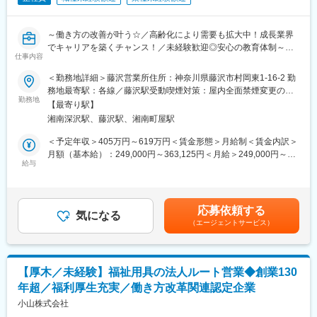
宿舎借上げ制度を利用できるため、転居を伴う就職も安心。利用
保護者対応
可能な託児所もあり、子育て中の方も働きやすい環境です。
連絡帳や各種書類作成
～働き方の改善が叶う☆／高齢化により需要も拡大中！成長業界
職員間での情報共有・支援会議への参加
■評価
でキャリアを築くチャンス！／未経験歓迎◎安心の教育体制～
行事の企画・運営 など
仕事内容
主担任手当や専門リーダー手当など、キャリアや役割に応じた手
◇アパレル店長や携帯ショップ店員など、他業界からの入社が7
当を支給。保育士として長期的なキャリア形成を目指せます。
割！充実の研修制度
子どもたち一人ひとりの成長に寄り添いながら、安心して園生活
＜勤務地詳細＞藤沢営業所住所：神奈川県藤沢市村岡東1-16-2 勤
◇生成AIを活用し再現性の高い営業が可能！チーム制で働きやす
を送れるよう支援していただきます。
務地最寄駅：各線／藤沢駅受動喫煙対策：屋内全面禁煙変更の範
く、且つ質の高いサービスを提供
勤務地
囲：会社の定める事業所
【最寄り駅】
変更の範囲：会社の定める業務
◇成果とプロセスが評価される明確な評価制度あり！最大年４回
■研修体制
湘南深沢駅、藤沢駅、湘南町屋駅
の昇進・昇格制度により、スピード感をもったキャリア形成も可
入職後は園の方針や保育の進め方を丁寧にお伝えし、成長に合わ
能
せてしっかりフォローします。
＜予定年収＞405万円～619万円＜賃金形態＞月給制＜賃金内訳＞
◇業界トップ級シェア！売上も右肩上がり。2030年に業界No.1に
※経験豊富な先輩職員によるサポート体制が整っているため、経験
月額（基本給）：249,000円～363,125円＜月給＞249,000円～
なることを目指して全国で増員募集
給与
が浅い方やブランクのある方も安心してスタートできます。
363,125円＜昇給有無＞有＜残業手当＞有＜給与補足＞※給与はス
また、保育経験をお持ちの方には、これまでの経験や得意分野を
キル・経験を考慮して決定します。■昇給：年1回（4月）■賞与：
■業務概要
活かしながら活躍いただける環境です。
年2回（6月、12月）■モデル年収・営業リーダー：入社3年目625
介護用品等の提供を行うケアマネージャー（ケアマネ）に対し
万（月給36万＋賞与＋諸手当）・所長：入社5年目760万（月給44
応募依頼する
て、課題解決のための提案をお任せ。
気になる
■働きやすさ
万＋賞与＋諸手当）賃金はあくまでも目安の金額であり、選考を
（エージェントサービス）
ケアマネや実際に介護用品を使用する個人のお客様との信頼関係
・残業は月平均3時間程度
通じて上下する可能性があります。月給(月額)は固定手当を含めた
を構築していただき、顧客も気づいていないニーズを発掘してい
業務分担や職員同士の協力体制が整っているため、残業は少な
表記です。
ただきます。
め。仕事とプライベートの両立がしやすい環境です。
・ライフステージの変化にも対応
【厚木／未経験】福祉用具の法人ルート営業◆創業130
■業務詳細
・育児休業の取得実績があり、結婚・出産後も安心して働き続け
年超／福利厚生充実／働き方改革関連認定企業
・既存顧客のケアマネ（約40～50名）への定期フォローを中心
られます。
に、信頼関係を深めながら潜在ニーズを発掘
小山株式会社
・利用者宅への訪問を通じて介護用品の使用状況を確認し、ケア