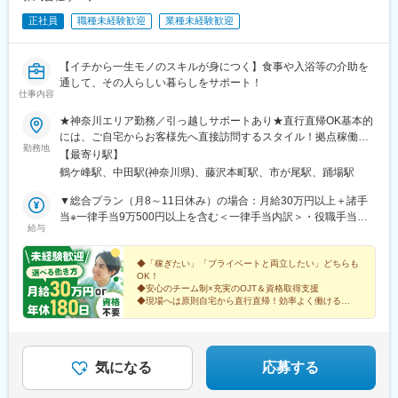
正社員
職種未経験歓迎
業種未経験歓迎
【イチから一生モノのスキルが身につく】食事や入浴等の介助を
通して、その人らしい暮らしをサポート！
仕事内容
★神奈川エリア勤務／引っ越しサポートあり★直行直帰OK基本的
には、ご自宅からお客様先へ直接訪問するスタイル！拠点稼働の
勤務地
場合は、下記での勤務が中心です。【鶴ヶ峰本店】横浜市旭区今
【最寄り駅】
川町2-14 キャッスルマンション鶴ヶ峰A棟101【中田支店】横浜
鶴ケ峰駅、中田駅(神奈川県)、藤沢本町駅、市が尾駅、踊場駅
市泉区中田南一丁目20-10 中田店舗2号室【藤沢支店】藤沢市本町
4丁目1-21 本町ドミール107【市ケ尾支店】横浜市青葉区市ヶ尾町
▼総合プラン（月8～11日休み）の場合：月給30万円以上＋諸手
1168-1 カーサー・ウチノ205号室
当※一律手当9万500円以上を含む＜一律手当内訳＞・役職手当
給与
（500円～7000円）・食事手当（5000円）・資格手当（1000円
～5000円）・通信手当（3000円）・住宅手当（2万円/規定有）・
健康増進手当（1万3000円）・技能手当（3000円～1万円）※試用
◆「稼ぎたい」「プライベートと両立したい」どちらも
OK！
期間後より支給・処遇改善手当（4万5000円）※試用期間後より支
◆安心のチーム制×充実のOJT＆資格取得支援
給＜試用期間時＞月給23万7500円以上※一律手当4万2500円以上
◆現場へは原則自宅から直行直帰！効率よく働ける
含む▼年休180日プラン（月14～15日休み）の場合：月給24万
◆引越し費用補助や育児支援など、嬉しい福利厚生も
◆一人ひとりと長く向き合えるからこそのやりがい◎
8488円以上＋諸手当※一律手当7万7500円以上を含む＜一律手当
内訳＞・役職手当（500円～7000円）・食事手当（5000円）・資
格手当（1000円～5000円）・通信手当（3000円）・住宅手当（2
気になる
応募する
万円/規定有）・技能手当（3000円～1万円）※試用期間後より支
給・処遇改善手当（4万5000円）※試用期間後より支給＜試用期間