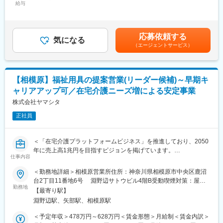
場であり、人口減少・超高齢化が進むことで今後も拡大が予想さ
給与
23,630円（固定残業時間10時間0分/月）超過した時間外労働の残
「なかよし薬局」は、1病院（診療所）に対し1薬局の出店形態で
れる業界となりますので会社の将来性にも安心できます。
業手当は追加支給＜月給＞331,630円～395,630円（一律手当を含
す。
（2）最先端のIT技術を活用！
む）＜昇給有無＞有＜残業手当＞有＜給与補足＞■手当：・通勤手
門前のDrとパートナーシップの信頼関係を築いていますので、在
システム開発技術によるITツールを活かした商材で顧客の業務負
当:上限50,000円（実費支給）・なかよし会費:▲1,500円（控除）
宅で医師と往診同行を実施している店舗や自主的な勉強会を実施
応募依頼する
担を軽減。多くの顧客から選ばれるだけでなく、自社の業務効率
気になる
賃金はあくまでも目安の金額であり、選考を通じて上下する可能
している店舗などございます。
（エージェントサービス）
化や残業削減にも繋がっています。
性があります。月給(月額)は固定手当を含めた表記です。
保険調剤薬局業務全般（調剤、服薬指導、薬歴管理）を日々の業
務として行ないます。
■入社者の決め手
受付とレセプトコンピューターへの入力は医療事務職が行ないま
お客様と長期的な関係を築き、安定したワークライフバランスで
【相模原】福祉用具の提案営業(リーダー候補)～早期キ
すので、調剤・監査・投薬といった薬剤師が本来行う業務に集中
家族・仕事の両方をも大切に腰を据えて働くことを実現できる環
できる環境になっています。
ャリアアップ可／在宅介護ニーズ増による安定事業
境だった！等の声が多数ございます
また、患者様と話をする中で、治療や薬に対し不安が残らないよ
株式会社ヤマシタ
うな服薬指導を心がけています。
変更の範囲：会社の定める業務
生活環境や習慣の聞き取りを行い服薬状況の改善を提案したり運
正社員
動や食事等の生活指導にも重点を置いています。
なお、門前の科目によって異なりますが、使用する調剤機器は店
＜「在宅介護プラットフォームビジネス」を推進しており、2050
舗で統一し、錠剤・散剤分包機等の導入や薬歴入力・在宅用タブ
年に売上高1兆円を目指すビジョンを掲げています。
レットの使用などICT活用を積極的に行っています。
仕事内容
直近の目標として、2030年までに売上高を850億円に伸ばすこと
を計画しています。＞
■配属店舗：
＜勤務地詳細＞相模原営業所住所：神奈川県相模原市中央区鹿沼
船子店には常時8名程度の薬剤師が在籍しており、他店舗では1～
台2丁目11番地6号 淵野辺サトウビル4階B受動喫煙対策：屋内
■業務内容：【変更の範囲：会社の定める業務】
2名体制で運営されています。チームでの連携を大切にしながら、
勤務地
全面禁煙変更の範囲：会社の定める事業所（リモートワーク含
【最寄り駅】
・居宅介護支援事業者等に福祉用具のレンタル・販売の営業
地域に根差した医療サービスを提供しています。
む）
淵野辺駅、矢部駅、相模原駅
・利用者に最適な用具の選定、納品、相談対応
・商材は、介護ベッド関連用具、移動関連用具（車いす、歩行器
■勤務形態：
＜予定年収＞478万円～628万円＜賃金形態＞月給制＜賃金内訳＞
など）、入浴関連用品、排泄関連用品生活関連用品
店舗ごとにシフト制を採用しており、以下の勤務時間パターンが