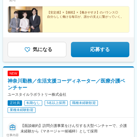
給与
ば積むほど収入も着実にアップ♪
【安定感】×【挑戦】×【働きやすさ】のバランス◎
自分らしく働ける毎日が、誰かの支えに繋がっていく。
気になる
応募する
NEW
神奈川勤務／生活支援コーディネーター／医療介護ベ
ンチャー
ユースタイルラボラトリー株式会社
正社員
転勤なし
5名以上採用
職種未経験歓迎
業種未経験歓迎
【面談確約】訪問介護事業をけん引する大型ベンチャーで、介護
未経験から《マネージャー候補枠》として採用
仕事内容