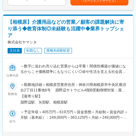
（エージェントサービス）
保険薬局だけでなく、有料老人ホームや訪問看護ステーションな
目安の金額であり、選考を通じて上下する可能性があります。月
能
どを運営する、医療・介護・福祉の3本のビジネスの柱を持つ「健
給(月額)は固定手当を含めた表記です。
・社会貢献性の高い介護業界にてトップ級シェア！売上も右肩上
康の総合商社」です。東証プライム上場のシップヘルスケアホー
がり。2030年に業界No.1になることを目指して全国で増員募集
ルディングスのグループ企業でもあり、安定した環境の中で長く
【相模原】介護用品などの営業／顧客の課題解決に寄
働くことができます。
変更の範囲：会社の定める業務
り添う◆教育体制◎未経験も活躍中◆業界トップシェ
また、当社は次世代の薬局のあるべき形を見据えて、20年以上前
ア
から在宅医療に取り組んでおり、今後の超高齢社会に対してもビ
ジネスとして十分な準備ができている会社です。
株式会社ヤマシタ
正社員
転勤なし
業種未経験歓迎
■やりがいは地域貢献：
地元に根づいた薬局を運営しているため、地元の患者様に多くご
利用をいただいている環境です。患者様対応や薬剤師サポートを
～数字に追われ売り込む営業からは卒業！関係性構築が価値にな
通じ、「ありがとう」の言葉をもらえることがやりがいです。地
るからこそ価格競争にもなりにくい◎命や生活を支える社会貢献
域から多くの「ありがとう」を一緒に集めましょう
仕事内容
性の高い営業へ！～
◇自動車ディーラーや保険営業など、他業界からの入社が7割！充
■ライフステージの変化があっても安心して働ける会社：
＜勤務地詳細＞相模原営業所住所：神奈川県相模原市中央区鹿沼
実の研修制度
・当社の社員が転職活動をしなくていい環境を作る。そんな思い
台2丁目11番地6号 淵野辺サトウビル4階B受動喫煙対策：屋内
◇生成AIを活用し再現性の高い営業が可能！チーム制で働きやす
勤務地
から、様々な福利厚生や待遇をご用意しています。仕事もプライ
全面禁煙変更の範囲：会社の定める事業所（リモートワーク含
【最寄り駅】
く、且つ質の高いサービスを提供
ベートも充実できる環境を作った結果、新卒3年定着率95.5％とな
む）
淵野辺駅、矢部駅、相模原駅
◇成果とプロセスが評価される明確な評価制度あり！最大年４回
りました。
の昇進・昇格制度により、スピード感をもったキャリア形成も可
＜予定年収＞405万円～619万円＜賃金形態＞月給制＜賃金内訳＞
能
変更の範囲：会社の定める業務
月額（基本給）：249,000円～363,125円＜月給＞249,000円～
◇業界トップ級シェア！売上も右肩上がり。2030年に業界No.1に
給与
363,125円＜昇給有無＞有＜残業手当＞有＜給与補足＞※給与はス
なることを目指して全国で増員募集
キル・経験を考慮して決定します。■昇給：年1回（4月）■賞与：
年2回（6月、12月）■モデル年収・営業リーダー：入社3年目625