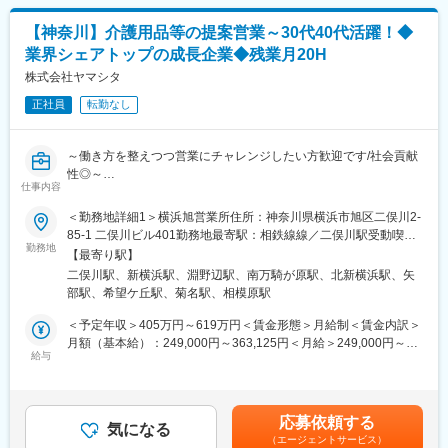
■入社者の決め手
介護用品等の提供を行うケアマネージャー（ケアマネ）に対し
お客様と長期的な関係を築き、安定したワークライフバランスで
て、課題解決のための提案をお任せ。
【神奈川】介護用品等の提案営業～30代40代活躍！◆
家族・仕事の両方をも大切に腰を据えて働くことを実現できる環
ケアマネや実際に介護用品を使用する個人のお客様との信頼関係
業界シェアトップの成長企業◆残業月20H
境だった！等の声が多数ございます。
を構築していただき、顧客も気づいていないニーズを発掘してい
ただきます。
株式会社ヤマシタ
変更の範囲：会社の定める業務
生成AIを活用することで、営業活動の効率化と提案の質向上を実
正社員
転勤なし
現。データに基づく再現性の高い営業が可能です。
ケア→予防にシフトした提案など競合にはない取り組みも実施し
ています。
～働き方を整えつつ営業にチャレンジしたい方歓迎です/社会貢献
性◎～
■業務詳細
仕事内容
■業務概要
・既存顧客のケアマネ（約40～50名）への定期フォローを中心
介護用品等の提供を行うケアマネージャーに対する提案をお任せ
＜勤務地詳細1＞横浜旭営業所住所：神奈川県横浜市旭区二俣川2-
に、信頼関係を深めながら潜在ニーズを発掘
します。
85-1 二俣川ビル401勤務地最寄駅：相鉄線線／二俣川駅受動喫煙
・利用者宅への訪問を通じて介護用品の使用状況を確認し、ケア
ケアマネジャーや実際に介護用品を使用する個人のお客様との信
勤務地
対策：屋内全面禁煙＜勤務地詳細2＞横浜港北営業所住所：神奈川
マネへ最適な改善提案を実施
【最寄り駅】
頼関係を構築していただき、顧客も気づいていないニーズを発掘
県横浜市港北区新横浜3-24-11 ユニオンビル 4F B号室勤務地最寄
・地域の居宅介護支援事業所などへ訪問し、紹介・反響を元に新
二俣川駅、新横浜駅、淵野辺駅、南万騎が原駅、北新横浜駅、矢
していただきます。
駅：JR線／新横浜駅駅受動喫煙対策：屋内全面禁煙＜勤務地詳細
規のケアマネ（5～10名）を開拓
部駅、希望ケ丘駅、菊名駅、相模原駅
生成AIを活用した営業活動で業務を効率化。更には、ケア→予防
3＞相模原営業所住所：神奈川県相模原市中央区鹿沼台2丁目11番
にシフトした提案などの競合にはない取り組みを実施していま
地6号 淵野辺サトウビル4階B受動喫煙対策：屋内全面禁煙変更
＜予定年収＞405万円～619万円＜賃金形態＞月給制＜賃金内訳＞
■フォロー体制
す。
の範囲：会社の定める事業所
月額（基本給）：249,000円～363,125円＜月給＞249,000円～
＜集合研修＞入社後は全国の同期入社者と5日間の集合研修
■業務詳細
給与
363,125円＜昇給有無＞有＜残業手当＞有＜給与補足＞※給与はス
＜ひとり立ちガイドブック＞成長支援プログラムで、所長や先輩
既存顧客のフォロー（40~50名）／新規開拓（5~10名程度）
キル・経験を考慮して決定します。■昇給：年1回（4月）■賞与：
と密なコミュニケーションを行いながら段階を踏んでスキルUP
月次での訪問計画を策定して1日3件の商談を実施。
年2回（6月、12月）※年収には10時間分の残業代含む■モデル年
＜OJT＞所長や先輩だけではなく、本部スタッフによる定期面談
具体的には…
収・営業リーダー：入社3年目625万（月給36万＋賞与＋諸手
など入社後もしっかりフォロー
応募依頼する
・利用者様宅へ訪問し利用状況の確認、ケアマネへ状況や変更点
気になる
当）・所長：入社5年目760万（月給44万＋賞与＋諸手当）賃金は
（エージェントサービス）
の報告・要望などを確認