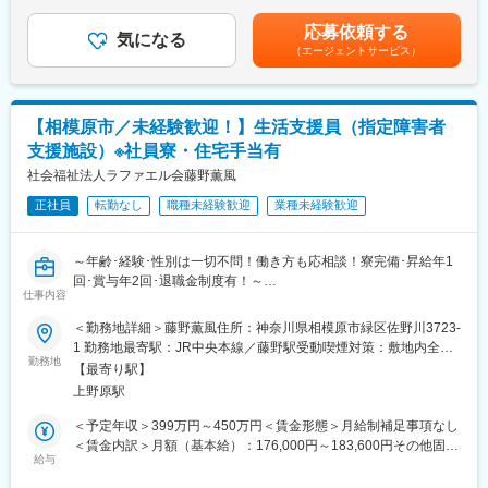
間25h/月を含む想定金額です。■その他定額手当：地域手当■賞
＜ひとり立ちガイドブック＞成長支援プログラムで、所長や先輩
・電話応対、来客応対（茶菓接遇含む）
与：年2回■昇給：年1回賃金はあくまでも目安の金額であり、選
と密なコミュニケーションを行いながら段階を踏んでスキルUP
応募依頼する
気になる
考を通じて上下する可能性があります。月給(月額)は固定手当を含
＜OJT＞所長や先輩だけではなく、本部スタッフによる定期面談
（エージェントサービス）
■ポジション概要：
めた表記です。
など入社後もしっかりフォロー
◎メイン業務の流れ
【レンタル開始時】電話/FAXで注文を受ける→システム上で在庫
■評価制度
確認→商品手配・出荷処理・伝票作成・納期管理
各グレードごとにスキル項目を設定。売上目標の達成率だけでは
【相模原市／未経験歓迎！】生活支援員（指定障害者
【レンタル終了時】返却受付の事務処理、月末月初は請求書チェ
なくプロセスも評価。顧客への向き合い方や提案力がキャリアに
支援施設）※社員寮・住宅手当有
ック
直結。
◎上記他、勤怠管理・小口現金処理といった事務所内の庶務も担
社会福祉法人ラファエル会藤野薫風
当いただきます。ご来社のお客様対応としてのフロント業務や、
■キャリアパス
正社員
転勤なし
職種未経験歓迎
業種未経験歓迎
時には倉庫内で福祉用具をピックアップするなど、いわゆるデス
未経験から2年でリーダー、9年で複数営業所を統括するブロック
クワークのみの事務職とは異なります。
長など、営業としてのスキルアップだけでなく、マネジメントへ
◎人と接していきたい方、単調な仕事ではなく動きのある事務職
のチャレンジも可能。
～年齢･経験･性別は一切不問！働き方も応相談！寮完備･昇給年1
を求める方に適職の事務職です。
回･賞与年2回･退職金制度有！～
仕事内容
変更の範囲：会社の定める業務
■企業の特徴・魅力：
■業務内容：
＜勤務地詳細＞藤野薫風住所：神奈川県相模原市緑区佐野川3723-
パラマウントベッドホールディングス100％出資会社です。進展
同施設で入所生活を送っている知的障害を持つ方（60名ほど・平
1 勤務地最寄駅：JR中央本線／藤野駅受動喫煙対策：敷地内全面
する超高齢化社会に必要不可欠な社会貢献性の高い事業を行って
均年齢45歳くらい）の日常生活の支援及び日中活動等の支援を行
勤務地
禁煙変更の範囲：会社の定める事業所
おり、医療・介護に関わる全ての人が安心できる快適なヘルスケ
【最寄り駅】
います。
ア環境の創造をテーマに事業を展開しています。
上野原駅
日中は農作業や散歩、入浴の支援などを担当し、夜間は起き出し
の対応などを担当します。
＜予定年収＞399万円～450万円＜賃金形態＞月給制補足事項なし
変更の範囲：会社の定める業務
※メイン業務…食事介助・入浴介助・排泄支援・起床及び就寝の支
＜賃金内訳＞月額（基本給）：176,000円～183,600円その他固定
援・散歩支援・農作業や軽作業の補助等
給与
手当/月：50,000円～71,400円＜月給＞226,000円～255,000円＜
昇給有無＞有＜残業手当＞有＜給与補足＞※上記月給は一律手当を