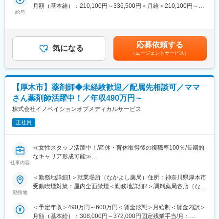
月額（基本給）：210,100円～336,500円＜月給＞210,100円～
＜具体的には＞
給与
336,500円＜昇給有無＞有＜残業手当＞有＜給与補足＞※経験やス
■フォロー体制
・在庫管理・倉庫整理
キルを考慮の上、当社規定により決定いたします。■昇給：年1回
＜集合研修＞入社後は全国の同期入社者と5日間の集合研修
・福祉用具の設備・点検・補修など
■賞与：年2回（標準賞与実績3ヶ月）賃金はあくまでも目安の金
＜ひとり立ちガイドブック＞成長支援プログラムで、所長や先輩
※在庫管理をメインに福祉用具の洗浄やクリーニングを一部お任せ
額であり、選考を通じて上下する可能性があります。月給(月額)は
と密なコミュニケーションを行いながら段階を踏んでスキルUP
応募依頼する
致します。業務未経験でも一切問題ございません。
気になる
固定手当を含めた表記です。
＜OJT＞所長や先輩だけではなく、本部スタッフによる定期面談
（エージェントサービス）
など入社後もしっかりフォロー
■組織構成：
南関東事業所には管理職を含め23名が在籍しております。アット
■評価制度
ホームな雰囲気で中途入社の方でも馴染みやすい雰囲気です。
各グレードごとにスキル項目を設定。売上目標の達成率だけでは
【厚木市】薬剤師◆未経験歓迎／配属先相談可／ママ
なくプロセスも評価。顧客への向き合い方や提案力がキャリアに
さん薬剤師活躍中！／年収490万円～
■本ポジションの魅力：
直結。
商品を梱包する作業・商品を運ぶ業務と、デスクワーク（データ
株式会社イノベイションオブメディカルサービス
入力）があります。「ずっと動きっぱなし」「ずっと座りっぱな
■キャリアパス
正社員
し」にならないメリハリある仕事です。 土日祝休みの完全週休2
未経験から2年でリーダー、9年で複数営業所を統括するブロック
日制で、残業は月15時間以内とワークライフバランスの整った働
長など、営業としてのスキルアップだけでなく、マネジメントへ
きやすい環境がございます。
のチャレンジも可能。
≪女性スタッフ活躍中！/産休・育休取得後の復職率100％/長期的
なキャリア形成可能≫
■キャリア例：
仕事内容
変更の範囲：本文参照
子育てをしながらでも働きやすい環境が整っています！
ゆくゆくは管理職や営業・配送業務へのキャリアアップも可能で
病院、MRでの経験しかない方も活躍中！調剤薬局が未経験でも歓
＜勤務地詳細1＞就業場所（なかよし薬局）住所：神奈川県厚木市
す。
迎します！
受動喫煙対策：屋内全面禁煙＜勤務地詳細2＞調剤薬局各店（なか
勤務地
よし薬局）住所：神奈川県伊勢原市 受動喫煙対策：屋内全面禁煙
■特徴
■職務概要：
変更の範囲：会社の定める事業所
（1）企業・業界の強み！
＜予定年収＞490万円～600万円＜賃金形態＞月給制＜賃金内訳＞
厚木市を中心に14店舗を展開する「なかよし薬局」にて、調剤業
創業130年以上の老舗企業。将来性あふれる福祉業界がメイン市
月額（基本給）：308,000円～372,000円固定残業手当/月：
務を担当していただきます。