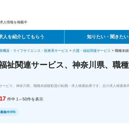
求人情報を掲載中
求人を紹介してもらう
知りたい・聞きたい
ントサービス
転職ノウハウ
療機器・ライフサイエンス・医療系サービス
介護・福祉関連サービス
職種未経
福祉関連サービス、神奈川県、職種
サービス
データで見る転職
ーエージェントサービス
コラム・インタビュー
サービス、神奈川県、職種未経験歓迎の転職・求人検索結果です。左の求人検索条
転職Q&A
17
件中
1～50
件
を表示
(
69
)
で募集中