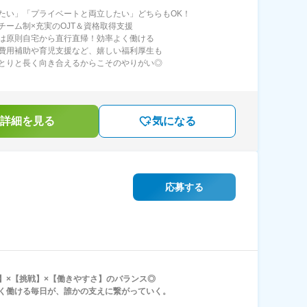
たい」「プライベートと両立したい」どちらもOK！
チーム制×充実のOJT＆資格取得支援
は原則自宅から直行直帰！効率よく働ける
費用補助や育児支援など、嬉しい福利厚生も
とりと長く向き合えるからこそのやりがい◎
詳細を見る
気になる
応募する
】×【挑戦】×【働きやすさ】のバランス◎
く働ける毎日が、誰かの支えに繋がっていく。