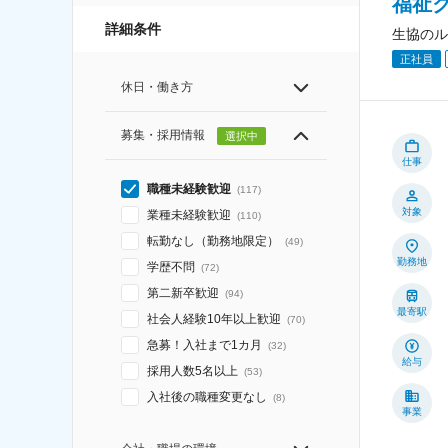
福祉
詳細条件
生協のル
正社員
休日・働き方
募集・採用情報
選択中
仕事
職種未経験歓迎
(
117
)
対象
業種未経験歓迎
(
110
)
転勤なし（勤務地限定）
(
49
)
勤務地
学歴不問
(
72
)
第二新卒歓迎
(
94
)
最寄駅
社会人経験10年以上歓迎
(
70
)
急募！入社まで1カ月
(
32
)
給与
採用人数5名以上
(
53
)
入社後の職種変更なし
(
8
)
事業