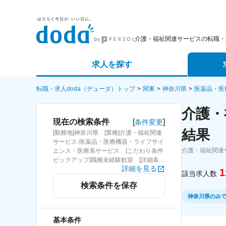
介護・福祉関連サービスの転職・
求人を探す
詳細条件から探す
エージェ
転職・求人doda（デューダ）トップ
関東
神奈川県
医薬品・医
介護・
新着求人から探す
スカウト
[
]
現在の検索条件
条件変更
結果
[勤務地]神奈川県 [業種]介護・福祉関連
求人特集から探す
パートナ
サービス-医薬品・医療機器・ライフサイ
介護・福祉関連
エンス・医療系サービス [こだわり条件
ピックアップ]職種未経験歓迎 [詳細条
詳細を見る
件](募集・採用情報)職種未経験歓迎
1
該当求人数
検索条件を保存
神奈川県のみ
基本条件