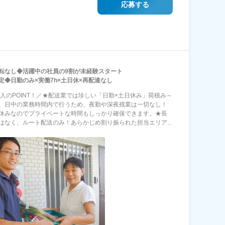
応募する
転なし◆活躍中の社員の9割が未経験スタート
定◆日勤のみ×実働7h×土日休×再配達なし
求人のPOINT！／★配送業では珍しい「日勤×土日休み」荷積み～
、日中の業務時間内で行うため、夜勤や深夜残業は一切なし！
休みなのでプライベートな時間もしっかり確保できます。★長
はなく、ルート配送のみ！あらかじめ割り振られた担当エリア...