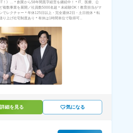
INT！》…＊創業から58年間黒字経営を継続中！＊IT、医療、公
ど複数事業を展開／社員数5000名超＊未経験OK！教育担当がマ
ンでレクチャー＊年休125日以上・完全週休2日・土日祝休＊転
借り上げ社宅制度あり＊有休は1時間単位で取得可...
詳細を見る
気になる