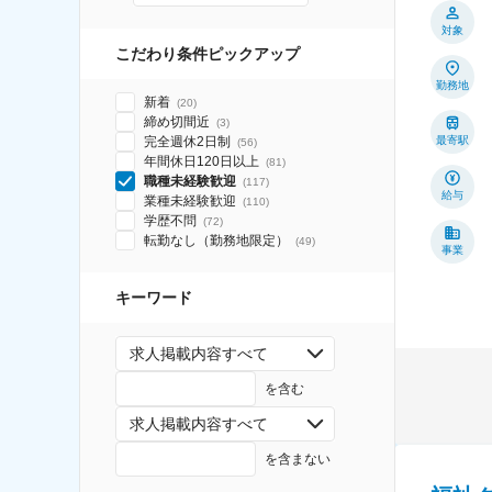
対象
こだわり条件ピックアップ
勤務地
新着
(
20
)
締め切間近
(
3
)
完全週休2日制
最寄駅
(
56
)
年間休日120日以上
(
81
)
職種未経験歓迎
(
117
)
給与
業種未経験歓迎
(
110
)
学歴不問
(
72
)
転勤なし（勤務地限定）
(
49
)
事業
キーワード
求人掲載内容すべて
を含む
求人掲載内容すべて
を含まない