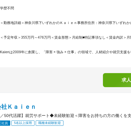
学歴不問
＜勤務地詳細＞神奈川県下いずれかのＫａｉｅｎ事務所住所：神奈川県下いずれかのＫ
＜予定年収＞355万円～476万円＜賃金形態＞月給制■特記事項なし＜賃金内訳＞月額（基
Kaienは2009年に創業し、「障害 × 強み × 仕事」の領域で、人材紹介や就労支援
求人
会社Ｋａｉｅｎ
／50代活躍】就労サポート◆未経験歓迎＜障害をお持ちの方の働くを支
5名以上採用
職種未経験歓迎
正社員