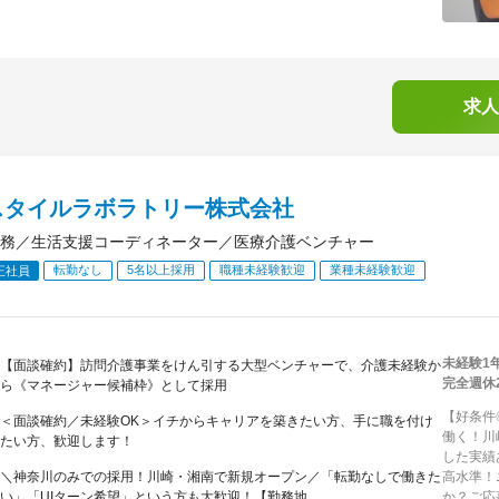
求人
スタイルラボラトリー株式会社
務／生活支援コーディネーター／医療介護ベンチャー
転勤なし
5名以上採用
職種未経験歓迎
業種未経験歓迎
正社員
未経験1
【面談確約】訪問介護事業をけん引する大型ベンチャーで、介護未経験か
完全週休
ら《マネージャー候補枠》として採用
【好条件
＜面談確約／未経験OK＞イチからキャリアを築きたい方、手に職を付け
働く！川
たい方、歓迎します！
した実績
＼神奈川のみでの採用！川崎・湘南で新規オープン／「転勤なしで働きた
高水準！
い」「UIターン希望」という方も大歓迎！【勤務地...
か？ご応