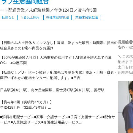
クラブ生活協同組合
ート配送営業／未経験歓迎／年休124日／賞与年3回
転勤なし
5名以上採用
職種未経験歓迎
業種未経験歓迎
長距離運
【日勤のみ＆土日休＆ノルマなし】毎週、決まった曜日・時間帯に担当の
安心・安
組合員さまのお宅へ商品をお届け
＼ この
【90％が未経験入社◎】人柄重視の採用です！AT普通免許のみで応募
配送まで
OK♪ ※学歴不問
土日もお
【転勤なし／U・Iターン歓迎／配属先は希望を考慮】横浜・川崎・鎌倉・
距離運転
藤沢いずれかの配送センターに配属します。■日吉...
日吉駅(神奈川県)、向ケ丘遊園駅、富士見町駅(神奈川県)、善行駅
【賞与年3回（実績約3.5カ月）】
年収428万円（32歳／3年目）...
■消費材宅配サービス■家事・介護サービス■子育て支援サービス■配食サ
ービス■入居施設サービス■介護生活用品サービス...