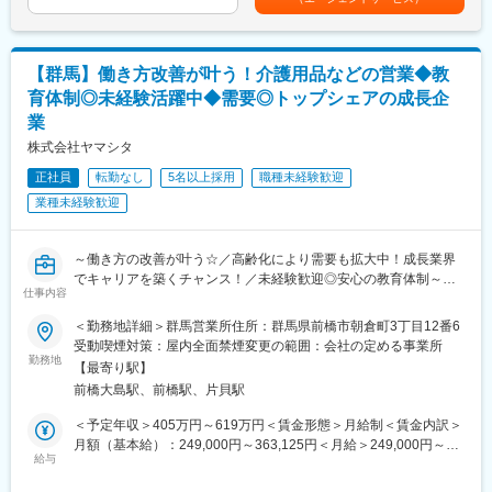
て行動をした経験」などが活かせる！
通じて上下する可能性があります。月給(月額)は固定手当を含めた
表記です。
■業務概要
介護用品等の提供を行うケアマネージャー（ケアマネ）に対し
【群馬】働き方改善が叶う！介護用品などの営業◆教
て、課題解決のための提案をお任せ。
育体制◎未経験活躍中◆需要◎トップシェアの成長企
ケアマネや実際に介護用品を使用する個人のお客様との信頼関係
業
を構築していただき、顧客も気づいていないニーズを発掘してい
ただきます。
株式会社ヤマシタ
生成AIを活用することで、営業活動の効率化と提案の質向上を実
正社員
転勤なし
5名以上採用
職種未経験歓迎
現。データに基づく再現性の高い営業が可能です。
ケア→予防にシフトした提案など競合にはない取り組みも実施し
業種未経験歓迎
ています。
■業務詳細
～働き方の改善が叶う☆／高齢化により需要も拡大中！成長業界
・既存顧客のケアマネ（約40～50名）への定期フォローを中心
でキャリアを築くチャンス！／未経験歓迎◎安心の教育体制～
仕事内容
に、信頼関係を深めながら潜在ニーズを発掘
◇アパレル店長や携帯ショップ店員など、他業界からの入社が7
・利用者宅への訪問を通じて介護用品の使用状況を確認し、ケア
割！充実の研修制度
＜勤務地詳細＞群馬営業所住所：群馬県前橋市朝倉町3丁目12番6
マネへ最適な改善提案を実施
◇生成AIを活用し再現性の高い営業が可能！チーム制で働きやす
受動喫煙対策：屋内全面禁煙変更の範囲：会社の定める事業所
・地域の居宅介護支援事業所などへ訪問し、紹介・反響を元に新
く、且つ質の高いサービスを提供
勤務地
【最寄り駅】
規のケアマネ（5～10名）を開拓
◇成果とプロセスが評価される明確な評価制度あり！最大年４回
前橋大島駅、前橋駅、片貝駅
の昇進・昇格制度により、スピード感をもったキャリア形成も可
■フォロー体制
能
＜予定年収＞405万円～619万円＜賃金形態＞月給制＜賃金内訳＞
＜集合研修＞入社後は全国の同期入社者と5日間の集合研修
◇業界トップ級シェア！売上も右肩上がり。2030年に業界No.1に
月額（基本給）：249,000円～363,125円＜月給＞249,000円～
＜ひとり立ちガイドブック＞成長支援プログラムで、所長や先輩
なることを目指して全国で増員募集
給与
363,125円＜昇給有無＞有＜残業手当＞有＜給与補足＞※給与はス
と密なコミュニケーションを行いながら段階を踏んでスキルUP
キル・経験を考慮して決定します。■昇給：年1回（4月）■賞与：