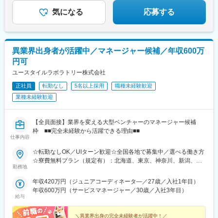
駅、四条駅(京都市営)、烏丸駅、京都河原町駅、西院駅(阪急線)、
桃山御陵前駅、烏丸御池駅、大阪阿部野橋駅、大阪駅、新大阪
気になる
応募する
駅、淡路駅、文の里駅、枚方市駅、大阪城北詰駅、堺筋本町駅、
泉佐野駅、三宮・花時計前駅、尼崎駅(東海道本線)、姫路駅、西宮
北口駅、三田駅(兵庫県)、神戸三宮駅(阪神)、奈良駅、近鉄奈良
駅、新王寺駅、和歌山市駅、岡山駅前駅、倉敷市駅、横川一丁目
異業界出身者が活躍中／マネージャー候補／年収600万
駅、稲荷町駅(広島県)、広島駅、福山駅、呉駅、銀山町駅、西条駅
円可
(広島県)、下関駅、高松築港駅、松山市駅、天神駅、博多駅、小倉
駅(福岡県)、黒崎駅、西鉄久留米駅、戸畑駅、佐賀駅、八千代町
ユースタイルラボラトリー株式会社
駅、水道町駅、新水前寺駅前駅、熊本駅前駅、古国府駅、宮崎
正社員
転勤なし
5名以上採用
職種未経験歓迎
駅、高見橋駅、県庁前駅(沖縄県)、大通駅、榴ケ岡駅、あおば通
業種未経験歓迎
駅、南越谷駅、朝霞台駅、本川越駅、八木崎駅、京成西船駅、本
八幡駅(都営線)、岩本町駅、八王子駅、府中本町駅、京急蒲田駅、
桜木町駅、石上駅、武蔵溝ノ口駅、登戸駅、神奈川駅、地鉄ビル
【全員面接】業界を変える大型ベンチャーのマネージャー候補
前駅、西松本駅、市役所前駅(長野県)、岐阜駅、新静岡駅、浜松
枠 ■■完全未経験から活躍できる理由■■
駅、近鉄名古屋駅、千種駅、東別院駅、近鉄四日市駅、大津駅、
仕事内容
祇園四条駅、西院駅(京福線)、伏見桃山駅、丸太町駅(京都市営)、
天王寺駅前駅、福島駅(大阪環状線)、西中島南方駅、ＪＲ淡路駅、
☆転勤なしOK／UIターン歓迎☆全国各地で募集中／選べる働き方
昭和町駅(大阪府)、枚方公園駅、大阪ビジネスパーク駅、本町駅、
☆寮費無料プラン（規定有）：北海道、東京、神奈川、新潟、三
勤務地
貿易センター駅、神戸三宮駅(阪急・神戸高速)、山陽姫路駅、阪神
重、滋賀、沖縄☆マイカー通勤手当有【1／地元マネージャーコー
国道駅、三田本町駅、三宮駅(神戸新交通)、王寺駅、岡山駅、倉敷
ス】◇地元採用・転勤なし可■東北／北海道、青森、岩手、宮城、
年収420万円（ジュニアコーディネータ―／27歳／入社1年目）
駅、横川駅、的場町駅、高松駅(香川県)、西鉄福岡駅、祇園駅(福
山形、福島■関東甲信越／茨城、栃木、群馬、埼玉、千葉、東京、
年収600万円（サービスマネージャー／30歳／入社3年目）
岡県)、平和通駅、黒崎駅前駅、長崎駅前駅、通町筋駅、新水前寺
神奈川、新潟、富山、山梨、長野■東海／岐阜、静岡、愛知、三重
給与
駅、熊本駅、鹿児島中央駅前駅、美栄橋駅、西４丁目駅、北１２
■関西／滋賀、京都、大阪、兵庫、奈良、和歌山■中国・四国／岡
条駅、仙台駅、仙台駅(地下鉄)、川越市駅、新千葉駅、栄町駅(千
山、広島、山口、徳島、香川、愛媛、高知■九州／福岡、佐賀、長
＼異業界出身の完全未経験者が活躍中！／