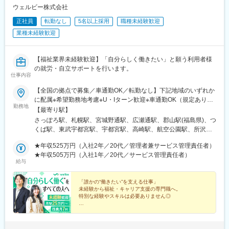
ウェルビー株式会社
正社員
転勤なし
5名以上採用
職種未経験歓迎
業種未経験歓迎
【福祉業界未経験歓迎】「自分らしく働きたい」と願う利用者様
の就労・自立サポートを行います。
仕事内容
【全国の拠点で募集／車通勤OK／転勤なし】下記地域のいずれか
に配属※希望勤務地考慮※U・Iターン歓迎※車通勤OK（規定あり）
勤務地
■北海道・東北北海道、宮城、福島■関東茨城、栃木、群馬、埼
【最寄り駅】
玉、千葉、東京、神奈川 ■中部新潟、富山、石川、長野、岐阜、
さっぽろ駅、札幌駅、宮城野通駅、広瀬通駅、郡山駅(福島県)、つ
静岡、愛知■近畿三重、滋賀、京都、大阪、兵庫、奈良、和歌山 ■
くば駅、東武宇都宮駅、宇都宮駅、高崎駅、航空公園駅、所沢
中国岡山、広島、山口 ■四国香川、愛媛 ■九州福岡、佐賀、長崎、
駅、新越谷駅、北朝霞駅、川越駅、西川口駅、大宮駅(埼玉県)、草
熊本、大分、宮崎、鹿児島、沖縄＼新規開所予定センター／■R三
★年収525万円（入社2年／20代／管理者兼サービス管理責任者）
加駅、春日部駅、西船橋駅、松戸駅、京成千葉駅、千葉駅、本八
宮／神戸市中央区御幸通6-1-20■津駅前／津市栄町3-142-1■ウェ
★年収505万円（入社1年／20代／サービス管理責任者）
幡駅(総武線)、秋葉原駅、三鷹駅、北千住駅、町田駅、錦糸町駅、
給与
ルとばた／北九州市戸畑区汐井町1-6■那覇／那覇市久茂地2-8-1■
池袋駅、京王八王子駅、渋谷駅、荻窪駅、府中駅(東京都)、蒲田
本八幡／市川市南八幡4-15-15■三田駅前／三田市駅前町1-38■泉
駅、新横浜駅、本厚木駅、藤沢駅、溝の口駅、上大岡駅、戸塚
佐野／大阪府泉佐野市上町3-3-18■佐賀／佐賀市駅前中央1-7-1■つ
「誰かの“働きたい”を支える仕事」
駅、横須賀中央駅、川崎駅、京急川崎駅、平塚駅、向ケ丘遊園
未経験から福祉・キャリア支援の専門職へ。
くば／つくば市吾妻1-10-1■相模大野／相模原市南区相模大野3-
駅、橋本駅(神奈川県)、相模大野駅、横浜駅、新潟駅、電気ビル前
特別な経験やスキルは必要ありません◎
19-13■新横浜西口／横浜市神奈川区鶴屋町2-2-17■宮崎橘通／宮
駅、北鉄金沢駅、松本駅、長野駅、名鉄岐阜駅、静岡駅、新浜松
崎市橘通東4-1-2※いずれも開所予定となります。◎受動喫煙対策
◇月給25万円～＋賞与年2回
駅、浜北駅、沼津駅、名鉄名古屋駅、名古屋駅、今池駅(愛知県)、
◇家族手当・住宅手当あり
あり
金山駅(愛知県)、東岡崎駅、あすなろう四日市駅、津駅、島ノ関
◇年休120日以上＆残業月7hで働きやすさも