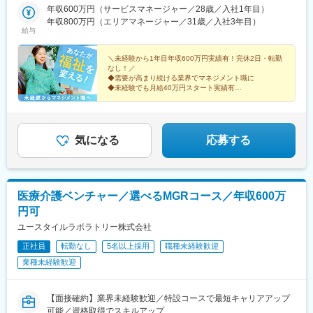
木、群馬、埼玉、千葉、東京、神奈川、新潟、富山、山梨、長野■
年収600万円（サービスマネージャー／28歳／入社1年目）
東海／岐阜、静岡、愛知、三重■関西／滋賀、京都、大阪、兵庫、
年収800万円（エリアマネージャー／31歳／入社3年目）
奈良、和歌山■中国・四国／岡山、広島、山口、徳島、香川、愛
給与
媛、高知■九州／福岡、佐賀、長崎、熊本、大分、宮崎、鹿児島、
沖縄★【エリア勤務希望・移住希望の方優遇】：サポート制度も
＼未経験から1年目年収600万円実績有！完休2日・転勤
充実していますので、現在のお住まいに関わらずご希望をお知ら
なし！／
◆需要が高まり続ける業界でマネジメント職に
せください！☆『寮費無料プラン』あり（規定有）：下記勤務地
◆未経験でも月給40万円スタート実績有
希望・移住希望の方はお気軽にご相談ください！※【北海道】【東
◆30～40代の女性マネジャー多数活躍中
京都】【神奈川県】【新潟県】【三重県】【滋賀県】【沖縄県】
◆会社負担で資格取得可能
での勤務の場合★全国のご希望勤務地へU・Iターン可能・初期費
◆株式上場を目指す急成長ベンチャー
用会社負担等の移住支援あり（規定有）・U・Iターン転勤希望者
気になる
応募する
への1年間の支援あり（規定有）★江戸川・川崎・湘南・川越・香
川・徳島・青森にて新規事業所オープン！
医療介護ベンチャー／選べるMGRコース／年収600万
円可
ユースタイルラボラトリー株式会社
正社員
転勤なし
5名以上採用
職種未経験歓迎
業種未経験歓迎
【面接確約】業界未経験歓迎／特設コースで最短キャリアアップ
可能／資格取得でスキルアップ