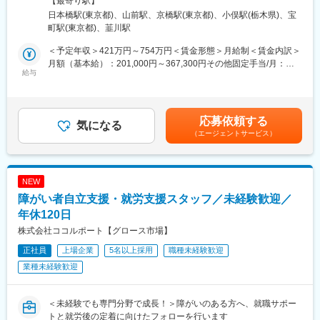
なんでも用意できる」というブランドがあります。
【最寄り駅】
■はじめに：
城県／栃木県／群馬県 受動喫煙対策：屋内全面禁煙＜勤務地詳細
・トップシェアを取ることができた要因は当社独自の営業スタイ
日本橋駅(東京都)、山前駅、京橋駅(東京都)、小俣駅(栃木県)、宝
透析装置や透析液を扱う医療機器メーカーの営業担当として、メ
3＞株式会社栗原医療器械店住所：群馬県太田市清原町4-6 勤務地
ルです。医療機関を広くカバーし病院との窓口となる「エリア営
町駅(東京都)、韮川駅
ーカーの代わりに病院やディーラーに対する営業活動を行ってい
最寄駅：両毛線／小俣駅受動喫煙対策：敷地内全面禁煙変更の範
業」、特定分野のスペシャリストとして専門知識を生かして製品
ただきます。具体的には、血液浄化領域に関連する製品の提案・
囲：会社の定める事業所
＜予定年収＞421万円～754万円＜賃金形態＞月給制＜賃金内訳＞
についての提案を行う「専門営業」、在宅患者向けの福祉用具等
導入支援、医師や臨床工学技士との連携、製品説明やトレーニン
月額（基本給）：201,000円～367,300円その他固定手当/月：
を扱う「ライフケア営業」の3つに営業部隊を分けることによって
グの実施を担当いただきます。
給与
10,000円固定残業手当/月：66,600円～109,500円（固定残業時間
的確に顧客のニーズに対応することができます。
25時間0分/月）超過した時間外労働の残業手当は追加支給＜月給
・東証プライム上場のメディアスホールディングスのグループ会
■業務内容詳細：
＞277,600円～486,800円（一律手当を含む）＜昇給有無＞有＜残
社です。業績は年々増収増益で、設立60年を超えてもなお成長し
・透析関連製品（透析装置、透析液、カテーテル、フィルター
業手当＞有＜給与補足＞※給与はご経験をもとに決定。■昇給：年
続ける企業です。
応募依頼する
等）の営業活動・病院
気になる
1回（9月）■賞与：年2回（6月、12月）■給与例：医療業界経験５
（エージェントサービス）
・クリニックへの直接営業（新規、既存）
年総合職の場合、年収：491万円うち月給：311,600円（内訳：基
・看護師との連携による製品導入支援、手術、治療現場での製品
本給234,600円、営業手当52,000円、総合職手当15,000円、地域
説明やトレーニングの実施
手当10,000円）賃金はあくまでも目安の金額であり、選考を通じ
・ディーラーとの協業による販売促進、市場情報の収集、販売戦
て上下する可能性があります。月給(月額)は固定手当を含めた表記
NEW
略の提案
です。
障がい者自立支援・就労支援スタッフ／未経験歓迎／
■仕事の特徴：
年休120日
・担当エリア、顧客に対し一人で裁量を持って動ける自走型の営
株式会社ココルポート【グロース市場】
業スタイル
正社員
上場企業
5名以上採用
職種未経験歓迎
・顧客との関係構築を通じて、長期的な信頼関係の中で売上を伸
ばすスタンス
業種未経験歓迎
■組織構成：
配属先は全18名（男性15名、女性3名）にて構成されておりま
＜未経験でも専門分野で成長！＞障がいのある方へ、就職サポー
す。
トと就労後の定着に向けたフォローを行います