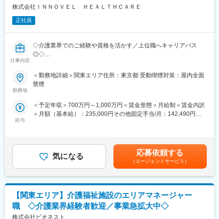
川真間駅、新越谷駅、本川越駅、武蔵小杉駅、登戸駅、尻手駅、
株式会社ＩＮＮＯＶＥＬ ＨＥＡＬＴＨＣＡＲＥ
武蔵溝ノ口駅、伊勢佐木長者町駅、石上駅、大船駅、浅間町駅、
正社員
西高蔵駅、丸の内駅(愛知県)、大曽根駅、近鉄名古屋駅、九条駅
(京都府)、祇園四条駅、中津駅(地下鉄)、京橋駅(大阪府)、大阪阿
部野橋駅、西梅田駅、高槻市駅、千里中央駅(大阪モノレール)、神
◇介護業界でのご経験や資格を活かす／上位職へキャリアパス
戸三宮駅(阪急・神戸高速)、西鉄福岡駅、下板橋駅、日暮里駅、立
◎◇
川北駅、県庁前駅(千葉県)、新千葉駅、東海神駅、大神宮下駅、本
仕事内容
八幡駅(都営線)、国府台駅、川越市駅、高津駅(神奈川県)、反町
介護・医療・障がい福祉事業を展開する当社にて、エリアマネー
駅、新高島駅、日ノ出町駅、日本大通り駅、栄駅(愛知県)、平安通
＜勤務地詳細＞関東エリア住所：東京都 受動喫煙対策：屋内全面
ジャーとして5か所程度の複数事業所の統括マネジメントをお任せ
駅、太閤通駅、東福寺駅、三条駅(京都府)、中津駅(大阪府・阪急
禁煙
いたします。
勤務地
線)、大阪難波駅、大国町駅、大阪ビジネスパーク駅、天王寺駅前
駅、福島駅(大阪府・阪神線)、東梅田駅、三宮駅(神戸市営)、天神
＜予定年収＞700万円～1,000万円＜賃金形態＞月給制＜賃金内訳
■職務内容：
南駅
＞月額（基本給）：235,000円その他固定手当/月：142,490円固
〇新規施設の立ち上げ、スタッフ採用・管理・教育・離職防止、
給与
定残業手当/月：122,510円（固定残業時間45時間0分/月～45時間
新規開拓、利用者のフォロー、営業数字の管理、債権管理などの
0分/月）超過した時間外労働の残業手当は追加支給＜月給＞
施設運営における全般的なマネジメント
500,000円（一律手当を含む）＜昇給有無＞有＜残業手当＞有＜
〇連携先の開拓(病院や居宅介護支援事業所、近隣の同業施設な
給与補足＞【上位職へステップアップできます！】5施設程度の施
ど、連携先の開拓)
応募依頼する
気になる
設を管理する『エリアマネージャー』（月給50万円～） ↓事業部
〇稼働、人員配置、コンプライアンスという3つの経営指標に基づ
（エージェントサービス）
門の責任者やグループ内の経営を担う『シニアマネージャー』
く数字軸を中核にしたマネジメント
（年収1,500万円も可能）へステップアップしていくことができま
〇イノベーティブな企画・取り組みなどを通じてブランディング
す！ぜひチャレンジしてください！賃金はあくまでも目安の金額
の強化
であり、選考を通じて上下する可能性があります。月給(月額)は固
【関東エリア】介護福祉施設のエリアマネージャー
定手当を含めた表記です。
■魅力：
職 ◇介護業界経験者歓迎／事業急拡大中◇
【上位職へステップアップできます！】
株式会社ビオネスト