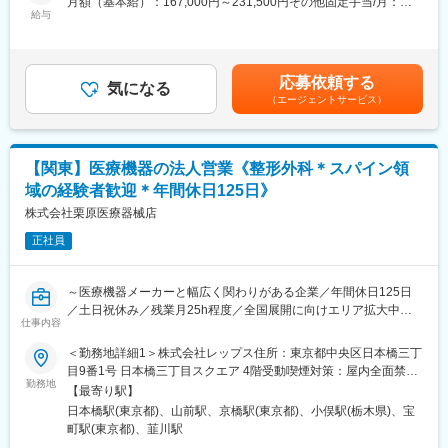
月額（基本給）：167,000円～231,500円その他固定手当/月：
現在は本社内の就労支援店舗の運営管理を担当いただきますが、
給与
85,000円固定残業手当/月：20,000円～25,400円（固定残業時間
今後他店舗が開所した際には、複数拠点の管理をお願いする可能
10時間0分/月）超過した時間外労働の残業手当は追加支給＜月給
性があります。
＞272,000円～341,900円（一律手当を含む）＜昇給有無＞有＜残
業手当＞有＜給与補足＞■昇給：年1回（業績連動）■賞与：年2回
応募依頼する
■組織構成：
気になる
（業績連動）※賞与は、入社時期によって金額が変わります■その
（エージェントサービス）
配属先は本部または当社施設のいずれか（足利、太田、館林）と
他固定手当詳細：役職手当、職務手当賃金はあくまでも目安の金
なります。各拠点では地域貢献を使命とし、全ての人に感謝を届
額であり、選考を通じて上下する可能性があります。月給(月額)は
けることを理念とする社員が活躍しています。先輩社員が丁寧に
固定手当を含めた表記です。
サポートしますので、安心して業務に取り組むことができます。
【関東】医療機器の法人営業《整形外科＊スパイン領
＜勤務地その他＞
域の経験者歓迎＊年間休日125日》
ぽかぽか広場足利（栃木県足利市福居町1599-1）／ぽかぽか広場
太田第2（群馬県太田市大島町342番地4）／ぽかぽか広場太田第
株式会社栗原医療器械店
3（群馬県太田市小舞木町629番地）／ぽかぽか広場足利第2（栃
正社員
木県足利市福居町1600-1）／ぽかぽか生活足利（栃木県足利市福
居町1600-1）
～医療機器メーカーと幅広く関わりがある企業／年間休日125日
■入社後の流れ：
／土日祝休み／残業月25h程度／全国展開に向けエリア拡大中～
入社後はOJTを通じて、先輩社員が丁寧に業務の流れをお教えし
仕事内容
※株式会社レップスへ出向となります。株式会社レップスは、関東
ます。最初の1ヶ月は各部署の業務を理解し、その後は店舗運営管
トップクラスの売上を誇る、創業70年以上の医療機器商社の子会
＜勤務地詳細1＞株式会社レップス住所：東京都中央区日本橋三丁
理業務に従事していただきます。わからないことがあれば、いつ
社として新たに設立された、医療メーカー向けの営業支援専門企
目9番1号 日本橋三丁目スクエア 4階受動喫煙対策：屋内全面禁煙
でも先輩社員に相談できる環境が整っていますので、安心して成
業となります。※
勤務地
＜勤務地詳細2＞関東エリア住所：東京都／神奈川県／埼玉県／茨
長できます。
【最寄り駅】
城県／栃木県／群馬県 受動喫煙対策：屋内全面禁煙＜勤務地詳細
日本橋駅(東京都)、山前駅、京橋駅(東京都)、小俣駅(栃木県)、宝
■はじめに：
3＞株式会社栗原医療器械店住所：群馬県太田市清原町4-6 勤務地
■当社・当求人の魅力：
町駅(東京都)、韮川駅
脊椎（スパイン）領域製品を扱う医療機器メーカーの営業担当と
最寄駅：両毛線／小俣駅受動喫煙対策：敷地内全面禁煙
◎ぽかぽかグループは「全力で地域貢献をして、地域活性化を行