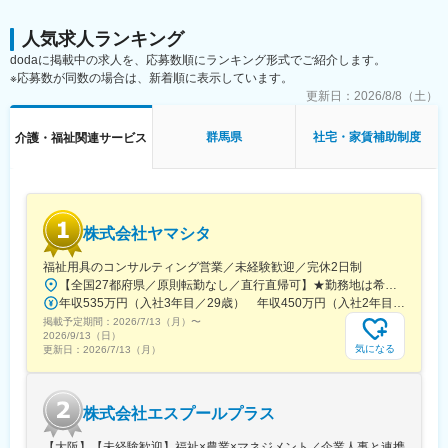
人気求人ランキング
dodaに掲載中の求人を、応募数順にランキング形式でご紹介します。
※応募数が同数の場合は、新着順に表示しています。
更新日：
2026/8/8（土）
群馬県
社宅・家賃補助制度
介護・福祉関連サービス
株式会社ヤマシタ
福祉用具のコンサルティング営業／未経験歓迎／完休2日制
【全国27都府県／原則転勤なし／直行直帰可】★勤務地は希望を考慮★拠点により車通勤OK※充足状況により、ご希望の勤務地での募集が終了している場合があります。※転居を伴う転勤の有無は、半年ごとに希望を伺い、選択いただけます。■東北■・宮城県（仙台市）■関東■・東京都（東京23区など）・神奈川県（横浜市など）・埼玉県（さいたま市など）・千葉県（千葉市など）・茨城県（水戸市）・栃木県（宇都宮市／足利市）・群馬県（前橋市）■東海■・愛知県（名古屋市／豊田市／豊橋市／小牧市）・静岡県（静岡市／浜松市／沼津市／焼津市／富士市）・岐阜県（岐阜市）・三重県（四日市市）■信越・北陸■・長野県（長野市）・山梨県（甲府市）・石川県（金沢市）・富山県（富山市）・福井県（福井市）■関西■・大阪府・兵庫県（神戸市／尼崎市／姫路市）・京都府（京都市）・奈良県（奈良市／天理市）・滋賀県（大津市／彦根市）・和歌山県（和歌山市／田辺市）■中国■・広島県（広島市）・岡山県（岡山市）■四国■・香川県（高松市）■九州■・福岡県（福岡市）
年収535万円（入社3年目／29歳） 年収450万円（入社2年目／26歳）
掲載予定期間：
2026/7/13（月）
〜
2026/9/13（日）
気になる
更新日：
2026/7/13（月）
株式会社エスプールプラス
【大阪】【未経験歓迎】福祉×農業×マネジメント／企業人事と連携