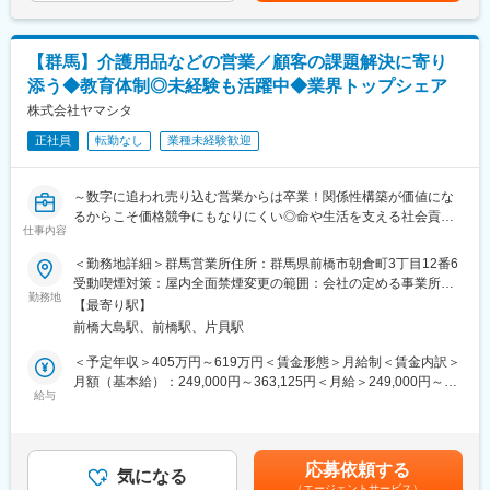
・試用期間中（3ヶ月～最長12か月）は契約社員としての雇用で
ります。月給(月額)は固定手当を含めた表記です。
■業界動向
す。
今後さらに介護人口が増えていく中で、介護人材も不足するとさ
・入社から最長1年間の契約社員期間を経て、その後「正社員」へ
れているため、介護施設や直接介護を担うサービスの提供が困難
【群馬】介護用品などの営業／顧客の課題解決に寄り
と登用する制度となっています。
になっていくことが懸念されています。
添う◆教育体制◎未経験も活躍中◆業界トップシェア
福祉用具のレンタルサービスは、在宅介護サービスを受けている
変更の範囲：会社の定める業務
株式会社ヤマシタ
方の7割近くが利用している重要な社会インフラです。介護業界の
人手不足解消・将来世代への財負担抑制にもつながり、大きな社
正社員
転勤なし
業種未経験歓迎
会貢献になっています。
変更の範囲：本文参照
～数字に追われ売り込む営業からは卒業！関係性構築が価値にな
るからこそ価格競争にもなりにくい◎命や生活を支える社会貢献
仕事内容
性の高い営業へ！～
◇自動車ディーラーや保険営業など、他業界からの入社が7割！充
＜勤務地詳細＞群馬営業所住所：群馬県前橋市朝倉町3丁目12番6
実の研修制度
受動喫煙対策：屋内全面禁煙変更の範囲：会社の定める事業所
◇生成AIを活用し再現性の高い営業が可能！チーム制で働きやす
勤務地
（リモートワーク含む）
【最寄り駅】
く、且つ質の高いサービスを提供
前橋大島駅、前橋駅、片貝駅
◇成果とプロセスが評価される明確な評価制度あり！最大年４回
の昇進・昇格制度により、スピード感をもったキャリア形成も可
＜予定年収＞405万円～619万円＜賃金形態＞月給制＜賃金内訳＞
能
月額（基本給）：249,000円～363,125円＜月給＞249,000円～
◇業界トップ級シェア！売上も右肩上がり。2030年に業界No.1に
給与
363,125円＜昇給有無＞有＜残業手当＞有＜給与補足＞※給与はス
なることを目指して全国で増員募集
キル・経験を考慮して決定します。■昇給：年1回（4月）■賞与：
年2回（6月、12月）■モデル年収・営業リーダー：入社3年目625
＼逆算思考・行動が活きる／
万（月給36万＋賞与＋諸手当）・所長：入社5年目760万（月給44
応募依頼する
難しく考えなくてOK！「月次目標の達成に向け、週次目標を立て
気になる
万＋賞与＋諸手当）賃金はあくまでも目安の金額であり、選考を
（エージェントサービス）