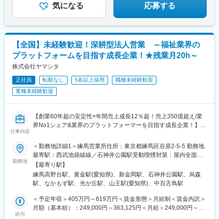
全面禁煙
山駅、東梅田駅、倉敷駅、横川駅(広島県)、紙屋町東駅、松川町
気になる
応募する
駅、千葉中央駅、東中山駅、虎ノ門駅、西日暮里駅、神田駅(東京
都)、後楽園駅、大塚駅前駅、日吉町駅、西一宮駅、清水五条駅、
烏丸駅、十条駅(京都府・近鉄線)、桃山駅、大阪梅田駅(阪神線)、
横川一丁目駅、県庁前駅(広島県)、猿猴橋町駅、的場町駅
【全国】未経験歓迎！深耕型法人営業 ～福祉業界の
プラットフォームを目指す成長企業！★残業月20h～
株式会社ヤマシタ
正社員
転勤なし
5名以上採用
職種未経験歓迎
業種未経験歓迎
【創業60年超の安定性×年間売上成長12％超！売上350億超え/業
界No1シェア&業界のプラットフォーマーを目指す成長企業！】
仕事内容
超高齢化社会の到来において、社会課題の解決を目指す当社。
事業のさらなる成長を目指し、新しいメンバーの募集を行いま
＜勤務地詳細1＞練馬営業所住所：東京都練馬区谷原2-5-5 勤務地
す。
最寄駅：西武池袋線線／石神井公園駅受動喫煙対策：屋内全面禁
■職務概要
勤務地
煙＜勤務地詳細2＞名古屋中川営業所住所：愛知県名古屋市中川区
【最寄り駅】
・居宅介護支援事業者等に福祉用具のレンタル・販売の営業
舟戸町6-23 受動喫煙対策：屋内全面禁煙＜勤務地詳細3＞堺営業
練馬高野台駅、黄金駅(愛知県)、新金岡駅、石神井公園駅、烏森
・利用者に最適な用具を選定、納品、相談対応
所住所：大阪府堺市北区金岡町3001番地３ 受動喫煙対策：屋内全
駅、なかもず駅、光が丘駅、山王駅(愛知県)、中百舌鳥駅
・商材は、介護ベッド関連用具、車いす、歩行器、入浴関連用
面禁煙変更の範囲：会社の定める事業所
品、生活関連用品など
＜予定年収＞405万円～619万円＜賃金形態＞月給制＜賃金内訳＞
・住宅改修（手すりの設置など）のプランニング
月額（基本給）：249,000円～363,125円＜月給＞249,000円～
■詳細
給与
363,125円＜昇給有無＞有＜残業手当＞有＜給与補足＞※給与はス