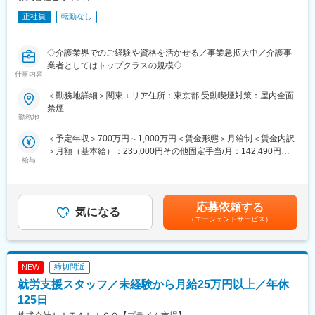
5施設程度の施設を管理する『エリアマネージャー』（月給50万
円～）
正社員
転勤なし
↓
事業部門の責任者やグループ内の経営を担う『シニアマネージャ
◇介護業界でのご経験や資格を活かせる／事業急拡大中／介護事
ー』（年収1,500万円も可能）
業者としてはトップクラスの規模◇
へステップアップしていくことができます！ぜひチャレンジして
仕事内容
ください！
■業務内容：【変更の範囲：当社業務全般】
＜勤務地詳細＞関東エリア住所：東京都 受動喫煙対策：屋内全面
大阪、兵庫を中心に全国で介護事業・医療事業・障がい福祉事業
■事業内容：
禁煙
などを幅広く手がけている当社にて、「エリアマネージャー」と
「障がい福祉サービスの新しい風を創る」というミッションを掲
勤務地
して5か所程度の複数事業所の統括マネジメントをご担当いただき
げ、「Innovation」と「Novel」を融合させた先進的なアプローチ
＜予定年収＞700万円～1,000万円＜賃金形態＞月給制＜賃金内訳
ます。
と温かみのある支援を両立させることで、新しい福祉サービスを
＞月額（基本給）：235,000円その他固定手当/月：142,490円固
展開しております。
給与
定残業手当/月：122,510円（固定残業時間45時間0分/月）超過し
■業務詳細：
・相談支援事業
た時間外労働の残業手当は追加支給＜月給＞500,000円（一律手
◇新規施設の立ち上げ、スタッフ採用・管埋・教育・離職防止、
・居宅介護支援事業
当を含む）＜昇給有無＞有＜残業手当＞有＜給与補足＞※想定年
新規開拓、利用者のフォロー、営業数字の管理、債権管理などの
・児童発達支援事業
収：50万×14回支給※入社月により初回賞与は支給要件あり■賞与
施設運営における全般的なマネジメント
・放課後等デイサービス
応募依頼する
気になる
実績：年2回（1回支給実績50万～）賃金はあくまでも目安の金額
◇連携先の開拓
・生活介護事業
（エージェントサービス）
であり、選考を通じて上下する可能性があります。月給(月額)は固
└病院や居宅介護支援事業所、近隣の同業施設など、連携先の開
・就労継続支援事業
定手当を含めた表記です。
拓
・共同生活援助事業
◇稼働、人員配置、コンプライアンスという3つの経営指標に基づ
・短期入所事業／日中一時支援事業
締切間近
NEW
く数字軸
・地域生活支援拠点事業
を中核にしたマネジメント
就労支援スタッフ／未経験から月給25万円以上／年休
◇イノベーティブな企画・取り組みなどを通してブランディング
125日
の強化