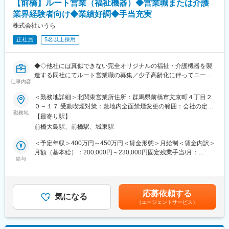
【前橋】ルート営業（福祉機器）◆営業職または介護
・商品勉強会等で接点を確保した新規顧客の開拓
・医療介護スタッフ（2週間程度の基礎研修必要資格取得、現場業
業界経験者向け◆業績好調◆手当充実
■就業環境：
務）
営業組織は平均残業時間が20時間となっています。また休日は携
株式会社いうら
・サービスリーダー（入社3カ月～※研修期間）
帯やPCの使用はできず、チームで対応できる体制を組んでいるた
・サービス提供責任者（入社半年／年収420～650万円）
正社員
5名以上採用
めメリハリをつけながら働くことができる環境です。
・サービスマネージャー（入社1年／年収560～700万円）
■フォロー体制
・エリアマネージャー（入社1年～／年収700～800万円）
他業界からの転職者が7割のため研修制度が充実しています。
・ブロックマネージャー（年収800～900万円）
◆◇他社には真似できない完全オリジナルの福祉・介護機器を製
■評価制度
・ゼネラルマネージャー（年収900～1200万円）
造する同社にてルート営業職の募集／少子高齢化に伴ってニーズ
各グレードごとにスキル項目を設定し売上目標の達成率だけでは
仕事内容
拡大／業績も堅調に拡大中◇◆
なく、プロセスも評価される制度設計になっています。また昇格
変更の範囲：会社の定める業務
＜勤務地詳細＞北関東営業所住所：群馬県前橋市文京町４丁目２
機会が年4回あるため、頑張りや実績で早期にマネジメントへも挑
■業務内容【変更の範囲：なし】
０－１７ 受動喫煙対策：敷地内全面禁煙変更の範囲：会社の定め
戦できる環境となっています。
当社の営業職として、車椅子やストレッチャー等福祉機器の営業
勤務地
る事業所
■キャリアパス
【最寄り駅】
をお任せします。
未経験から2年でリーダー、9年で複数営業所を統括するブロック
前橋大島駅、前橋駅、城東駅
顧客は福祉機器のレンタル会社や販売会社で既存の取引がある企
長など、営業としてのスキルアップだけでなく、マネジメントへ
業に対しての営業活動です。
＜予定年収＞400万円～450万円＜賃金形態＞月給制＜賃金内訳＞
のチャレンジも可能です。
営業として顧客の要望をしっかりヒアリングすることがとても重
月額（基本給）：200,000円～230,000円固定残業手当/月：
■魅力点：
要なポジションです。
給与
39,500円～45,000円（固定残業時間25時間0分/月）超過した時間
・顧客折衝経験が活かせる！販売店の店長など未経験者の入社実
外労働の残業手当は追加支給＜月給＞239,500円～275,000円（一
績も多数あり。
■業務の特徴
律手当を含む）＜昇給有無＞有＜残業手当＞有＜給与補足＞・予
・生成AIを活用し業務効率化を実現！チーム制営業で働きやす
◎「ノルマ」ではなく「目標」を個人・チームで目指していただ
定年収は諸手当含む・予定年収は年齢・経験・能力等を考慮の上
く、且つ質の高いサービスを提供
応募依頼する
きます。個人プレーではなく、チームワークを大切にできる方に
気になる
決定・賞与あり（前年度実績：年2回、合計5.00ヶ月分） ・昇給
・成果とプロセスが評価される明確な評価制度あり！最大年４回
（エージェントサービス）
ピッタリです。
あり：1月あたり5.00%（前年度実績）・皆勤手当（7,000円）・
の昇進・昇格制度により、スピード感をもったキャリア形成も可
◎営業メンバーは約60人が在籍しています。
地域手当（扶養の有無により最大35,000円支給）賃金はあくまで
能
◎各々が担当のエリアをもちエリア内の顧客と関係構築をしてい
も目安の金額であり、選考を通じて上下する可能性があります。
・社会貢献性の高い介護業界にてトップ級シェア！売上も右肩上