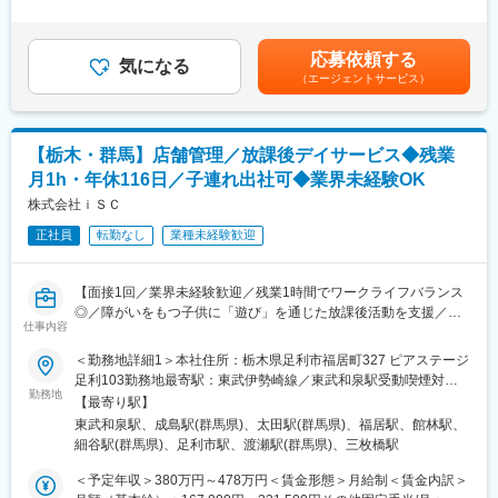
＊3-5年目で、リーダーや管理職になることが可能です。スピード
の金額であり、選考を通じて上下する可能性があります。月給(月
■ライフワンホームについて：
感持ってキャリアアップできます。
額)は固定手当を含めた表記です。
利用者様一人一人に合った個別の援助を行います。
応募依頼する
相談・入浴・排せつ・食事の介助や健康管理・金銭管理の支援、
【研修制度】
気になる
（エージェントサービス）
ご家族・就労施設との連絡調整、その他日常生活に必要な支援を
■各事業所の座学・実技研修、年次に応じたフォローアップ研修に
行い、孤立の防止、生活への不安の軽減に努め、利用者様が安心
加え、キャリア志向の社員に向けた管理職育成研修など多様な研
して地域生活を送る日常の場を提供します。
修・フォロー体制を用意しています。
安心・安全に生活していただく事を目指しており、ケア日記を毎
■キャリアアップに必要な資格は1~3年目にかけて取得が可能で
【栃木・群馬】店舗管理／放課後デイサービス◆残業
日記入し、体調の変化や状態の変化を早期発見できるよう努める
す。
月1h・年休116日／子連れ出社可◆業界未経験OK
ことや緊急時対応等の各種マニュアルを作成し、安全な日常の場
※資格取得に必要な外部講習や試験は出社扱い・費用全額支給し全
を確保するなど、力を入れています。
株式会社ｉＳＣ
面的にバックアップいたします。
正社員
転勤なし
業種未経験歓迎
変更の範囲：会社の定める業務
【当社について】
年齢や経験は問わず興味を持っていただいた方とは全員と面接を
させていただいております。会社説明会を随時開催しております
【面接1回／業界未経験歓迎／残業1時間でワークライフバランス
ので、お気軽にご参加ください♪
◎／障がいをもつ子供に「遊び」を通じた放課後活動を支援／地
日時：月・木／13:30～15:00
仕事内容
域貢献活動◎】
＜勤務地詳細1＞本社住所：栃木県足利市福居町327 ピアステージ
■業務内容：
足利103勤務地最寄駅：東武伊勢崎線／東武和泉駅受動喫煙対
ぽかぽかグループで地域貢献を目指し、一緒に働きませんか。あ
勤務地
策：屋内全面禁煙＜勤務地詳細2＞ぽかぽか広場館林住所：群馬県
【最寄り駅】
なたには以下の業務を担当していただきます。
館林市西高根町513番地2 受動喫煙対策：屋内全面禁煙＜勤務地詳
東武和泉駅、成島駅(群馬県)、太田駅(群馬県)、福居駅、館林駅、
1．売上、在庫、発注、営業、帳票作成
細3＞ぽかぽか広場太田住所：群馬県太田市浜町63-7 受動喫煙対
細谷駅(群馬県)、足利市駅、渡瀬駅(群馬県)、三枚橋駅
2．スタッフのシフト、勤怠管理、指導
策：屋内全面禁煙変更の範囲：会社の定める事業所
3．衛生、安全管理
＜予定年収＞380万円～478万円＜賃金形態＞月給制＜賃金内訳＞
4．就労支援の一環として運営されている店舗の管理業務