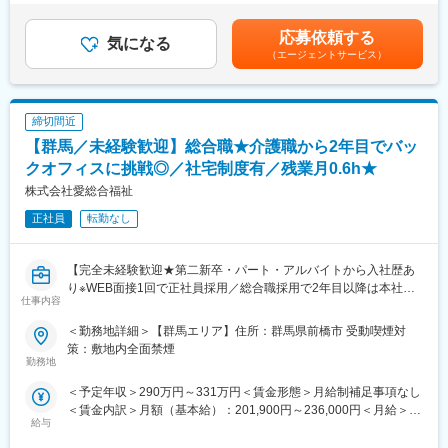
＜OJT＞所長や先輩だけではなく、本部スタッフによる定期面談
■業務概要
年2回（6月、12月）■モデル年収・営業リーダー：入社3年目625
など入社後もしっかりフォロー
介護用品等の提供を行うケアマネージャー（ケアマネ）に対し
万（月給36万＋賞与＋諸手当）・所長：入社5年目760万（月給44
応募依頼する
て、課題解決のための提案をお任せ。
気になる
万＋賞与＋諸手当）賃金はあくまでも目安の金額であり、選考を
（エージェントサービス）
■評価制度
ケアマネや実際に介護用品を使用する個人のお客様との信頼関係
通じて上下する可能性があります。月給(月額)は固定手当を含めた
各グレードごとにスキル項目を設定。売上目標の達成率だけでは
を構築していただき、顧客も気づいていないニーズを発掘してい
表記です。
なくプロセスも評価。顧客への向き合い方や提案力がキャリアに
ただきます。
直結。
締切間近
■業務詳細
【群馬／未経験歓迎】総合職★介護職から2年目でバッ
■キャリアパス
・既存顧客のケアマネ（約40～50名）への定期フォローを中心
未経験から2年でリーダー、9年で複数営業所を統括するブロック
に、信頼関係を深めながら潜在ニーズを発掘
クオフィスに挑戦◎／社宅制度有／残業月0.6h★
長など、営業としてのスキルアップだけでなく、マネジメントへ
・利用者宅への訪問を通じて介護用品の使用状況を確認し、ケア
株式会社愛総合福祉
のチャレンジも可能。
マネへ最適な改善提案を実施
正社員
転勤なし
・地域の居宅介護支援事業所などへ訪問し、紹介・反響を元に新
変更の範囲：本文参照
規のケアマネ（5～10名）を開拓
【完全未経験歓迎★第二新卒・パート・アルバイトから入社歴あ
■働き方の魅力
り※WEB面接1回で正社員採用／総合職採用で2年目以降は本社管
・年休120日以上（基本土日祝休）／残業月20H／有給消化は
仕事内容
理部門へのキャリアップも可（将来の幹部候補）／充実した研修
60％以上
で未経験の方でも安心／ジョブローテーション制度で多様なキャ
⇒月に1～3回程度で土日祝の出勤はありますが、平日に100％振
＜勤務地詳細＞【群馬エリア】住所：群馬県前橋市 受動喫煙対
リアを描ける】
休を取得しています。
策：敷地内全面禁煙
勤務地
⇒チームで代理対応をするため、休日対応は発生しません。
★求人の魅力★
⇒休日はPCの持ち帰りは不可、社用携帯も転送することが義務付
＜予定年収＞290万円～331万円＜賃金形態＞月給制補足事項なし
■WEB面接1回でパート・アルバイトからでも総合職（正社員）に
けられています。
＜賃金内訳＞月額（基本給）：201,900円～236,000円＜月給＞
なれる求人！
給与
201,900円～236,000円＜昇給有無＞有＜残業手当＞有＜給与補足
■介護スタッフや経理、総務、人事など自分の希望に合わせてキャ
■フォロー体制
＞※記載の年収は初年度のものです。2年目昇給あり。※記載の年