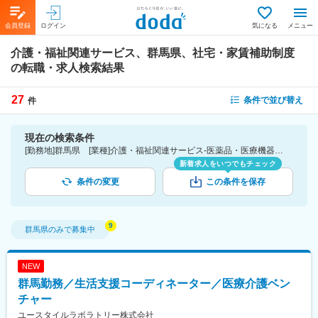
会員登録
ログイン
気になる
メニュー
介護・福祉関連サービス、群馬県、社宅・家賃補助制度
の転職・求人検索結果
27
条件で並び替え
件
現在の検索条件
[勤務地]群馬県 [業種]介護・福祉関連サービス-医薬品・医療機器・ライフサイエンス・医療系サービス [詳細条件](待遇・福利厚生)社宅・家賃補助制度
新着求人をいつでもチェック
条件の変更
この条件を保存
群馬県
のみで募集中
NEW
群馬勤務／生活支援コーディネーター／医療介護ベン
チャー
ユースタイルラボラトリー株式会社