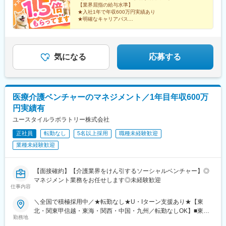
葉県)、京成八幡駅、末広町駅(東京都)、府中競馬正門前駅、馬車
崎、熊本、大分、宮崎、鹿児島、沖縄☆江戸川・川崎・湘南・川
【業界屈指の給与水準】
道駅、梶が谷駅、反町駅、電鉄富山駅・エスタ前駅、北松本駅、
★入社1年で年収600万円実績あり
越・香川・徳島・青森・多摩川にて新規オープン★別事業へのキ
★明確なキャリアパス
日吉町駅、第一通り駅、太閤通駅、車道駅、四日市駅、びわ湖浜
ャリアチェンジによる昇格可能☆ページ下部「勤務地の一例」も
★介護経験ゼロからマネージャー輩出
大津駅、大宮駅(京都府)、清水五条駅、西大路三条駅、桃山駅、阿
ご参照ください【2／全国マネージャーコース】◆全国募集／引越
★資格取得費用は会社負担
倍野駅(地下鉄)、西梅田駅、南方駅(大阪府)、美章園駅、京橋駅(大
し手当・社宅◆入社半年の養成期間中は東京・神奈川・埼玉／所
★完全週休2日／転勤なし・UIターン可
阪府)、長堀橋駅、西川緑道公園駅、横川駅(広島県)、猿猴橋町
在地はHP参照⇒養成期間後の勤務地は現在お住まいの地域又はジ
気になる
応募する
駅、片原町駅(香川県)、市役所前駅(愛媛県)、中洲川端駅、天神南
ェネラルマネージャーと相談の上決定◆引越し手当支給・家賃無
駅、西黒崎駅、旦過駅、長崎駅(長崎県)、九品寺交差点駅、国府駅
料の借り上げ社宅提供☆早期キャリアアップしたい方に最適なポ
(熊本県)、祇園橋駅、加治屋町駅、鹿児島中央駅、旭橋駅
ジション
医療介護ベンチャーのマネジメント／1年目年収600万
円実績有
ユースタイルラボラトリー株式会社
正社員
転勤なし
5名以上採用
職種未経験歓迎
業種未経験歓迎
【面接確約】【介護業界をけん引するソーシャルベンチャー】◎
マネジメント業務をお任せします◎未経験歓迎
仕事内容
＼全国で積極採用中／★転勤なし★U・Iターン支援あり★【東
北・関東甲信越・東海・関西・中国・九州／転勤なしOK】■東北
勤務地
／北海道、青森、岩手、宮城、山形、福島■関東甲信越／茨城、栃