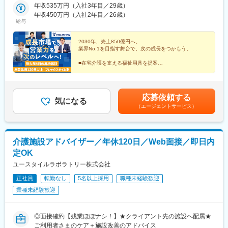
※緊急対応等で45分～1時間程度の残業可能性あり
城県（水戸市）・栃木県（宇都宮市／足利市）・群馬県（前橋
年収535万円（入社3年目／29歳）
調布駅、田無駅、新横浜駅、上大岡駅、二俣川駅、武蔵新城駅、
市）■東海■・愛知県（名古屋市／豊田市／豊橋市／小牧市）・静
年収450万円（入社2年目／26歳）
鷺沼駅、湘南深沢駅、淵野辺駅、南林間駅、南浦和駅、大宮駅(埼
給与
介護用品が必要になる瞬間は突然訪れます。急な介護でベッドや
岡県（静岡市／浜松市／沼津市／焼津市／富士市）・岐阜県（岐
玉県)、北上尾駅、本川越駅、鎌ケ谷大仏駅、二俣新町駅、北柏
車いすが必要になる際、利用者様はもちろんご家族も大きな不安
阜市）・三重県（四日市市）■信越・北陸■・長野県（長野市）・
駅、おゆみ野駅、市川駅、動物公園駅、常陸青柳駅、駅東公園前
を抱えています。また、抱える症状は個人により大きな差があ
山梨県（甲府市）・石川県（金沢市）・富山県（富山市）・福井
2030年、売上850億円へ。
駅、足利駅、前橋大島駅、黄金駅(愛知県)、黒川駅(愛知県)、笠寺
業界No.1を目指す舞台で、次の成長をつかもう。
り、介護用品の選定において、プロ目線での提案は不可欠。安心
県（福井市）■関西■・大阪府・兵庫県（神戸市／尼崎市／姫路
駅、本山駅(愛知県)、土橋駅(愛知県)、市役所前駅(愛知県)、岩倉
して利用できる商品の納入が終わった際に頂く感謝の言葉は、大
市）・京都府（京都市）・奈良県（奈良市／天理市）・滋賀県
駅(愛知県)、静岡駅、大岡駅(静岡県)、富士駅、藤枝駅、天竜川
■在宅介護を支える福祉用具を提案
きなやりがいを感じられる仕事です。
（大津市／彦根市）・和歌山県（和歌山市／田辺市）■中国■・広
■仲間と高め合えるチーム制
駅、細畑駅、中川原駅、安茂里駅、酒折駅、西金沢駅、南富山
■成果・意欲次第で早期キャリアアップ
島県（広島市）・岡山県（岡山市）■四国■・香川県（高松市）■
駅、新福井駅、蒲生四丁目駅、萱島駅、弁天町駅、長田駅(大阪
■フレックス＆年休120日以上
変更の範囲：会社の定める業務
九州■・福岡県（福岡市）
府)、新金岡駅、藤井寺駅、東部市場前駅、南吹田駅、大開駅、立
■20～30代活躍中
応募依頼する
花駅、飾磨駅、竹田駅(京都府)、北山駅(京都府)、上桂駅、前栽
気になる
（エージェントサービス）
駅、尼ケ辻駅、瀬田駅(滋賀県)、ひこね芹川駅、六十谷駅、紀伊新
庄駅、福島町駅、大元駅、沖松島駅、大橋駅(福岡県)、赤羽橋駅、
松原駅(東京都)、栄町駅(東京都)、阿佐ケ谷駅、西早稲田駅、小菅
駅、布田駅、港南中央駅、矢部駅、川越市駅、市川真間駅、本笠
介護施設アドバイザー／年休120日／Web面接／即日内
寺駅、名古屋大学駅、札木駅、鴫野駅、高鷲駅、新開地駅、西観
定OK
音町駅、木太町駅、芝公園駅、荒川車庫前駅、川越駅、東山公園
駅(愛知県)、豊橋公園前駅、上沢駅
ユースタイルラボラトリー株式会社
正社員
転勤なし
5名以上採用
職種未経験歓迎
業種未経験歓迎
◎面接確約【残業ほぼナシ！】★クライアント先の施設へ配属★
ご利用者さまのケア＋施設改善のアドバイス