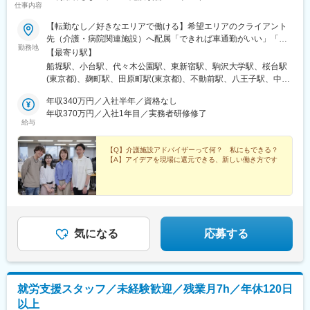
仕事内容
【転勤なし／好きなエリアで働ける】希望エリアのクライアント
先（介護・病院関連施設）へ配属「できれば車通勤がいい」「未
勤務地
経験なので先輩スタッフと一緒に働きたい」等ご相談ください！
【最寄り駅】
━━【配属エリア】━━＜1＞北海道・東北／北海道、岩手※、宮
船堀駅、小台駅、代々木公園駅、東新宿駅、駒沢大学駅、桜台駅
城、福島＜2＞北関東／茨城、栃木、群馬＜3＞首都圏／東京、神
(東京都)、麹町駅、田原町駅(東京都)、不動前駅、八王子駅、中野
奈川、埼玉、千葉＜4＞甲信越／長野、新潟＜5＞東海／愛知、静
坂上駅、調布駅、蓮根駅、後楽園駅、東久留米駅、苗穂駅、琴似
岡、岐阜＜6＞関西／大阪、京都、兵庫、和歌山、奈良※＜7＞中
年収340万円／入社半年／資格なし
駅(函館本線)、新道東駅、西２８丁目駅、郡山駅(福島県)、愛子
四国／広島※、岡山※＜8＞九州／福岡、熊本※、長崎※、大分※、鹿
年収370万円／入社1年目／実務者研修修了
駅、北仙台駅、泉中央駅、作並駅、境町駅、高崎駅、東武宇都宮
給与
児島※☆各所に契約施設があり、住む場所が変わってもキャリアを
駅、大宮駅(埼玉県)、南与野駅、蒲生駅、花崎駅、行田駅、北本
長期的に築くことができます！（※印のエリアは経験者のみ採用中
駅、和光市駅、岩槻駅、志久駅、戸塚安行駅、久喜駅、浜野駅、
です）☆勤務地住所は一例となります。━━【転居希望者向けの
【Q】介護施設アドバイザーって何？ 私にもできる？
六実駅、常盤平駅、みどり台駅、柏駅、小机駅、古淵駅、高座渋
【A】アイデアを現場に還元できる、新しい働き方です
働き方も】━━将来的に地元を離れたい方は、半年ほど地元勤務
谷駅、横浜駅、辻堂駅、淵野辺駅、いずみ中央駅、越後赤塚駅、
後、東京神奈川など首都圏への転勤も可能！移住支援制度（費用
新潟駅、見附駅、名鉄岐阜駅、松本駅、積志駅、東静岡駅、桜橋
会社負担）もあり、早期キャリアアップも見込めます！
駅(静岡県)、小垣江駅、北新川駅、神領駅、名鉄名古屋駅、小野駅
(京都府)、北野白梅町駅、上桂駅、西向日駅、今出川駅、福知山
駅、神宮丸太町駅、古市駅(大阪府)、大日駅、門真南駅、瑞光四丁
目駅、星ケ丘駅(大阪府)、城北公園通駅、南巽駅、崇禅寺駅、尼崎
気になる
応募する
駅(阪神線)、山陽天満駅、加古川駅、新神戸駅、住吉駅(兵庫県・
東海道)、香櫨園駅、中山寺駅、大久保駅(兵庫県)、舞子公園駅、
六甲駅、富雄駅、横川駅、小網町駅、吉塚駅、茶山駅(福岡県)、九
大学研都市駅、福大前駅、竜田口駅、熊本駅、和歌山市駅、県庁
就労支援スタッフ／未経験歓迎／残業月7h／年休120日
通り駅、代々木八幡駅、立場駅
以上