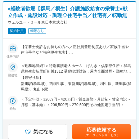
・要介護者を背負ってトイレまでの移動をサポートする排泄サポ
(3)納品後に最適に用具が利用されているか、アフターフォローま
ート機器
※経験者歓迎【群馬／桐生】介護施設給食の栄養士※献
で実施
立作成・施設対応・調理◇住宅手当／社宅有／転勤無
また大手医療・介護機器メーカー向けのOEM製品製造も手掛けて
ケアマネジャーとの信頼関係を構築していく営業活動です。
ウェルユー・ミール東日本株式会社
います。これらの高い技術力と安定した営業基盤を背景に業績は
要望を伺うだけでなく、ケアマネジャーも気づいていないニーズ
堅調に推移しており、直近決算では過去最高の売上高も計上して
契約社員
転勤なし
を発掘し、提案営業を行います。
いる安定経営企業です。
※福祉用具…介護ベッド関連用具、歩行器、入浴関連用品等
変更の範囲：会社の定める業務
【栄養士免許をお持ちの方へ／正社員登用制度あり／家族手当や
■魅力
住宅手当など福利厚生充実】
仕事のやりがいがより良いご利用者様の体験を実現できるという
仕事内容
考えのもと、業界変革に向け下記取り組みをしています。
■業務内容
＜勤務地詳細1＞特別養護老人ホーム げんき・倶楽部住所：群馬
・DX：業務プロセスの改善により、生産性を向上し、働きやすい
老人ホーム厨房勤務の栄養士の仕事をお任せします。
県桐生市新里町新川1312 受動喫煙対策：屋内全面禁煙＜勤務地詳
環境の実現
勤務地
細2＞特別養護老人ホーム シルクの里住所：群馬県桐生市宮本町
・ビジネスモデルの変革：10万人のご利用者様のデータを蓄積
【最寄り駅】
・献立作成
1-12-34 受動喫煙対策：屋内全面禁煙変更の範囲：会社の定める
し、予防や予知へサービス展開
新川駅(群馬県)、西桐生駅、東新川駅(群馬県)、桐生駅、新里駅(群
・衛生管理
事業所
・人的資本経営：給与水準アップ(人事制度の改定：昇給基準の明
馬県)、丸山下駅
・仕入集計や月報、勤怠管理など
確化、年4回の昇給など)
・調理、調理補助
＜予定年収＞320万円～420万円＜賃金形態＞月給制＜賃金内訳＞
・パートさんの労務管理
月額（基本給）：206,500円～270,500円その他固定手当/月：
■就業環境
・施設対応
給与
13,500円＜月給＞220,000円～284,000円＜昇給有無＞有＜残業手
月に1～3回土日祝出勤がありますが、平日に必ず振休取得をして
・メニュー、イベントの打ち合わせ
当＞有＜給与補足＞■昇給年1回、賞与年2回あり■その他固定手当
います。チーム体制で仕事をするため、休みの日に対応が発生す
・給食会議の参加
の内訳：食事手当3,500円／月、栄養士10,000円／月■別途対象者
ることはありません。
・厨房業務など
に免許資格手当を支給食品衛生責任者1,000円／月管理栄養士
また、男性も3割以上の方が育休を取得しており、お休みが取りや
応募依頼する
気になる
20,000円／月■年収例430万円／入社7年目・栄養士・20代賃金は
すい環境です。
（エージェントサービス）
■雇用形態の補足
あくまでも目安の金額であり、選考を通じて上下する可能性があ