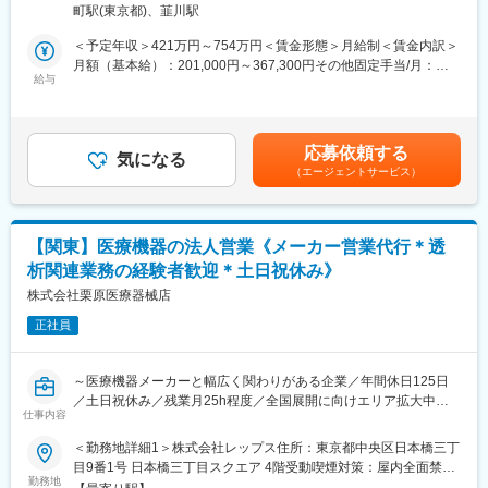
3＞株式会社栗原医療器械店住所：群馬県太田市清原町4-6 勤務地
町駅(東京都)、韮川駅
ーカーの代わりに病院やディーラーに対する営業活動を行ってい
最寄駅：両毛線／小俣駅受動喫煙対策：敷地内全面禁煙
■当社について：
ただきます。具体的には、骨折治療に関連する製品（プレート、
＜予定年収＞421万円～754万円＜賃金形態＞月給制＜賃金内訳＞
・当社は関東でトップクラスのシェアを持つ総合医療商社です。
スクリュー、外固定器など）の提案・導入支援、医師や臨床スタ
月額（基本給）：201,000円～367,300円その他固定手当/月：
扱っていない製品がないほどのラインナップで、「栗原に頼めば
ッフとの連携、製品説明やトレーニングの実施を担当します。ま
給与
10,000円固定残業手当/月：66,600円～109,500円（固定残業時間
なんでも用意できる」というブランドがあります。
た、販売戦略に基づき、既存顧客へのフォローアップや新規施設
25時間0分/月）超過した時間外労働の残業手当は追加支給＜月給
・トップシェアを取ることができた要因は当社独自の営業スタイ
への提案活動を行い、製品の普及と売上拡大に貢献していただき
＞277,600円～486,800円（一律手当を含む）＜昇給有無＞有＜残
ルです。医療機関を広くカバーし病院との窓口となる「エリア営
ます。
業手当＞有＜給与補足＞※給与はご経験をもとに決定。■昇給：年
業」、特定分野のスペシャリストとして専門知識を生かして製品
応募依頼する
気になる
1回（9月）■賞与：年2回（6月、12月）給与例：医療業界経験５
についての提案を行う「専門営業」、在宅患者向けの福祉用具等
（エージェントサービス）
■業務内容詳細：
年、総合職の場合年収：491万円うち月給：311,600円（内訳：基
を扱う「ライフケア営業」の3つに営業部隊を分けることによって
・骨折治療関連製品（プレート、スクリュー、外固定器など）の
本給234,600円、営業手当52,000円、総合職手当15,000円、地域
的確に顧客のニーズに対応することができます。
営業活動
手当10,000円）賃金はあくまでも目安の金額であり、選考を通じ
・東証プライム上場のメディアスホールディングスのグループ会
・医師・看護師・臨床工学技士との連携による製品導入支援
て上下する可能性があります。月給(月額)は固定手当を含めた表記
社です。業績は年々増収増益で、設立60年を超えてもなお成長し
【関東】医療機器の法人営業《メーカー営業代行＊透
・手術立ち会い、製品説明、トレーニングの実施・病院
です。
続ける企業です。
析関連業務の経験者歓迎＊土日祝休み》
・クリニックへの直接営業（新規・既存）
・ディーラーとの協業による販売促進、市場情報の収集、販売戦
株式会社栗原医療器械店
略の提案
正社員
・学会やセミナーでの情報収集、製品PR活動
■組織構成：
～医療機器メーカーと幅広く関わりがある企業／年間休日125日
配属先は、全18名（男性15名、女性3名）が在籍しております。
／土日祝休み／残業月25h程度／全国展開に向けエリア拡大中～
仕事内容
※株式会社レップスへ出向となります。株式会社レップスは関東ト
■当社について：
ップクラスの売上を誇る、創業70年以上の医療機器商社の子会社
＜勤務地詳細1＞株式会社レップス住所：東京都中央区日本橋三丁
・当社は関東でトップクラスのシェアを持つ総合医療商社です。
として新たに設立された医療メーカー向けの営業支援専門企業と
目9番1号 日本橋三丁目スクエア 4階受動喫煙対策：屋内全面禁煙
扱っていない製品がないほどのラインナップで、「栗原に頼めば
なります。※
勤務地
＜勤務地詳細2＞関東エリア住所：東京都／神奈川県／埼玉県／茨