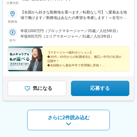
仕事内容
【全国から好きな勤務地を選べます／転勤なし可】＼愛着ある地
域で働けます／勤務地はあなたの希望を考慮します！＝在宅ケア
勤務地
事業＝【1／全国マネージャーコース】☆早期キャリアアップした
い方に最適なポジション☆引越し手当支給・家賃無料の借り上げ
年収1000万円（ブロックマネージャー／35歳／入社5年目）
社宅提供◆全国募集◆四国・東北・関西・岐阜・長野で強化募集
年収800万円（エリアマネージャー／31歳／入社3年目）
中◆入社半年は東京・神奈川・埼玉⇒養成期間後の勤務地は現在
給与
お住まいの地域又はジェネラルマネージャーと相談の上決定《養
成期間中の勤務地》東京、神奈川、埼玉※所在地はHP記載【2／地
【マネージャー確約ポジション】
元マネージャーコース】☆地元採用・転勤なしOK☆別事業へのキ
◆30代～40代からの転職者含む、幅広い年代の社員が
活躍中！
ャリアチェンジによる昇格可能◆勤務地はページ下部『勤務地一
◆未経験から最短半年で管理職に昇格！
覧』を参照ください└湘南・川越・香川・川崎・江戸川・徳島・
青森・多摩川に新規オープン！＝施設ケア事業＝【転勤なしOK／
これからのキャリアに迷いがある方。
下記エリアの希望勤務地で勤務】■北海道・東北／北海道、宮城■
これまでの経験を新しい領域で活かしたい方。
そんなあなたを、私たちは歓迎します。
関東／茨城、栃木、群馬、埼玉、東京、神奈川■甲信越・北陸／新
気になる
応募する
潟■関西／兵庫■東海／静岡、愛知■中国・四国／岡山、広島■九
州・沖縄／福岡、佐賀☆養成期間は最寄り施設勤務
さらに2件読み込む