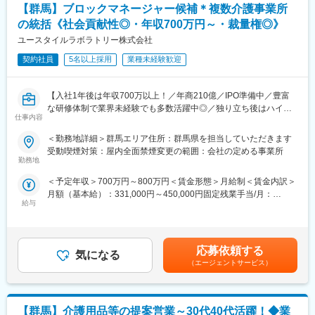
【群馬】ブロックマネージャー候補＊複数介護事業所
の統括《社会貢献性◎・年収700万円～・裁量権◎》
ユースタイルラボラトリー株式会社
契約社員
5名以上採用
業種未経験歓迎
【入社1年後は年収700万以上！／年商210億／IPO準備中／豊富
な研修体制で業界未経験でも多数活躍中◎／独り立ち後はハイブ
仕事内容
リッドワーク（リモート×出社）も可能】
＜勤務地詳細＞群馬エリア住所：群馬県を担当していただきます
重度障害のある方や高齢者の方等に医療的ケアサービスを行う訪
受動喫煙対策：屋内全面禁煙変更の範囲：会社の定める事業所
問介護事業を提供する当社にて、複数の都道府県を束ねたブロッ
勤務地
クの運営と責任売り上げの管理業務をお任せするブロックマネー
＜予定年収＞700万円～800万円＜賃金形態＞月給制＜賃金内訳＞
ジャー候補を募集します。
月額（基本給）：331,000円～450,000円固定残業手当/月：
★下記インタビューをぜひご覧ください！
給与
120,000円（固定残業時間45時間0分/月）超過した時間外労働の
https://eustylelab.co.jp/features/vol1
残業手当は追加支給＜月給＞451,000円～570,000円（一律手当を
含む）＜昇給有無＞有＜残業手当＞有＜給与補足＞■年1回の査定
【業務内容】
有■賞与：年2回※前職給与を考慮※経験・スキル・スタートポジシ
・部門の運営、売上管理
応募依頼する
気になる
ョンにおいて異なる※評価により昇格・昇給あり※エリアにより地
・営業活動
（エージェントサービス）
域加算手当分が異なる※時間外手当は別途全額支給賃金はあくまで
・サービス提供管理・保守
も目安の金額であり、選考を通じて上下する可能性があります。
・ご利用者様やご家族へのヒアリング、サービス設計・立上げ
月給(月額)は固定手当を含めた表記です。
・ケアマネージャーや医療機関、福祉事業所、行政等との調整
【群馬】介護用品等の提案営業～30代40代活躍！◆業
・スタッフの採用・指導・育成