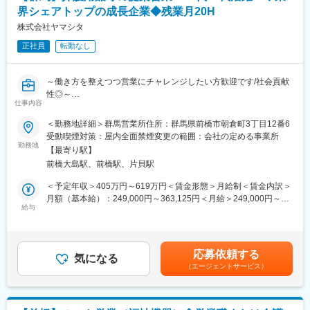
・各種プロジェクトへの参加
界シェアトップの成長企業◆残業月20H
※担当エリアは選考時の希望を考慮の上、決定します。
株式会社ヤマシタ
【入社直後の流れ】
正社員
転勤なし
入社後は首都圏（東京・神奈川・埼玉）、福岡、大阪、兵庫のい
ずれかの事業所にて、6か月間のマネージャー養成研修を行いま
～働き方を整えつつ営業にチャレンジしたい方歓迎です/社会貢献
す。
性◎～
■入社～1カ月目
仕事内容
■業務概要
・業界未経験者でもゼロから学ぶことができる基礎研修／必要資
介護用品等の提供を行うケアマネージャーに対する提案をお任せ
格取得。なお、資格取得のための費用は当社負担となります。
＜勤務地詳細＞群馬営業所住所：群馬県前橋市朝倉町3丁目12番6
します。
■1～3か月目
受動喫煙対策：屋内全面禁煙変更の範囲：会社の定める事業所
ケアマネジャーや実際に介護用品を使用する個人のお客様との信
・OJTを受けながら日勤・夜勤両方の介護現場での業務をお任せ
勤務地
【最寄り駅】
頼関係を構築していただき、顧客も気づいていないニーズを発掘
します。
前橋大島駅、前橋駅、片貝駅
していただきます。
※研修終了後は現場業務は無くなるため日勤のみ
生成AIを活用した営業活動で業務を効率化。更には、ケア→予防
■3～6か月目
＜予定年収＞405万円～619万円＜賃金形態＞月給制＜賃金内訳＞
にシフトした提案などの競合にはない取り組みを実施していま
・マネージャー業務を学んでいただきます。ピープルマネジメン
月額（基本給）：249,000円～363,125円＜月給＞249,000円～
す。
トだけでなく、売上管理や各事業所が目標を達成するための事業
給与
363,125円＜昇給有無＞有＜残業手当＞有＜給与補足＞※給与はス
■業務詳細
所運営を行います。※上司がメンターとなり手厚いサポートがござ
キル・経験を考慮して決定します。■昇給：年1回（4月）■賞与：
既存顧客のフォロー（40~50名）／新規開拓（5~10名程度）
います。
年2回（6月、12月）※年収には10時間分の残業代含む■モデル年
月次での訪問計画を策定して1日3件の商談を実施。
■本配属後
収・営業リーダー：入社3年目625万（月給36万＋賞与＋諸手
応募依頼する
具体的には…
・各事業所の課題や目的に合わせてマネジメント業務に専念頂き
気になる
当）・所長：入社5年目760万（月給44万＋賞与＋諸手当）賃金は
（エージェントサービス）
・利用者様宅へ訪問し利用状況の確認、ケアマネへ状況や変更点
ます。
あくまでも目安の金額であり、選考を通じて上下する可能性があ
の報告・要望などを確認
※独り立ち後はリモート×出社も可
ります。月給(月額)は固定手当を含めた表記です。
・居宅介護支援自業所や地域包括支援センター等へ訪問し営業ニ
ーズのヒアリング
【キャリアパス（例）】