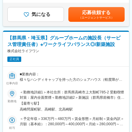
リアを選択できる求人！
＜集合研修＞入社後は全国の同期入社者と5日間の集合研修
収は夜勤手当：1回5,000円の月6回分を含んだ金額となります。■
■座学・実技研修、年次に応じたフォローアップ研修に加え、キャ
＜ひとり立ちガイドブック＞成長支援プログラムで、所長や先輩
小規模多機能型居宅介護での勤務のみ、別途で送迎手当：10,000/
リア志向の社員に向けた管理職育成研修など多様な研修・フォロ
応募依頼する
と密なコミュニケーションを行いながら段階を踏んでスキルUP
気になる
月を支給賃金はあくまでも目安の金額であり、選考を通じて上下
ー体制を用意！
＜OJT＞所長や先輩だけではなく、本部スタッフによる定期面談
（エージェントサービス）
する可能性があります。月給(月額)は固定手当を含めた表記です。
■月の残業時間の平均が0.6時間であり、「残業ゼロ」を実現！
など入社後もしっかりフォロー
【入社後の流れ】
■評価制度
【群馬県・埼玉県】グループホームの施設長（サービ
■入社1年目：介護現場のお仕事を経験します。
各グレードごとにスキル項目を設定。売上目標の達成率だけでは
未経験・無資格でも就業可能な少人数の多機能型居宅介護施設も
ス管理責任者）※ワークライフバランス◎/新築施設
なくプロセスも評価。顧客への向き合い方や提案力がキャリアに
しくはグループホームで就業いただきます。
直結。
株式会社ライフワン
■入社2年目以降：ご希望に応じて本社管理部へのジョブローテー
ションが可能です。
正社員
■キャリアパス
※介護現場勤務の継続も可能です
未経験から2年でリーダー、9年で複数営業所を統括するブロック
長など、営業としてのスキルアップだけでなく、マネジメントへ
■業務内容：
＜2年目以降のキャリア例＞
のチャレンジも可能。
様々なハンディキャップを持った方のシェアハウス（軽度障がい
本社勤務では経理、総務、人事などの部署の中から配属先が決
仕事内容
者グループホーム）にて地域の医療機関や行政機関との連携を行
定。
変更の範囲：会社の定める業務
い各入居者様の個別支援計画を作成していただきます。
事務系の仕事が中心になり、現場同様20-30代の社員が多く分から
＜勤務地詳細1＞本社住所：群馬県高崎市上大類町785-2 受動喫煙
また、施設外にて他社様の施設訪問を行い、宣伝、広報活動を行
ない事があれば、すぐに相談が可能です。また、一度本社帰任し
対策：屋内全面禁煙＜勤務地詳細2＞新施設（群馬県前橋市）住
います。
た後でも、介護現場への復帰が可能です。
勤務地
所：群馬県前橋市 受動喫煙対策：屋内全面禁煙＜勤務地詳細3＞
【最寄り駅】
新施設（埼玉県熊谷市）住所：埼玉県熊谷市 受動喫煙対策：屋内
高崎問屋町駅、高崎駅、北高崎駅
■配属先について：
・採用にチャレンジし3年目は現場職に戻りフロアリーダーなど責
全面禁煙変更の範囲：会社の定める事業所
勤務先施設は新築のため綺麗な建物で、20～70代のスタッフが活
任者の立場を目指す。
＜予定年収＞336万円～480万円＜賃金形態＞月給制＜賃金内訳＞
躍しています。
・経理にチャレンジし3年目以降も経理として主任や係長を目指す
月額（基本給）：280,000円～400,000円＜月給＞280,000円～
利用者の定員は10名です。
など
給与
400,000円＜昇給有無＞有＜残業手当＞無賃金はあくまでも目安