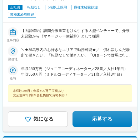
正社員
転勤なし
5名以上採用
職種未経験歓迎
業種未経験歓迎
【面談確約】訪問介護事業をけん引する大型ベンチャーで、介護
未経験から《マネージャー候補枠》として採用
仕事内容
＼★群馬県内のお好きなエリアで勤務可能★／「慣れ親しんだ場
所で働きたい」「転勤なしで働きたい」「UIターンで群馬に行き
勤務地
たい」などのご希望を、ぜひお聞かせください♪【勤務地一覧】前
橋市、高崎市、桐生市、伊勢崎市、太田市、沼田市、館林市、渋
年収450万円（ジュニアコーディネーター／28歳／入社1年目）
川市、藤岡市、富岡市、安中市、榛東村、吉岡町、上野村、下仁
年収550万円（ミドルコーディネーター／31歳／入社3年目）
田町、甘楽町、中之条町、高山村、昭和村、玉村町、板倉町、明
給与
和町、千代田町、大泉町、みどり市、東吾妻町、みなかみ町、邑
楽町※希望勤務地を踏まえて配属決定します※受動喫煙対策あり＝
未経験1年目で年収600万円実績あり
＝＝☆将来的に全国のご希望勤務地へUIターン可能・初期費用会
完全週休2日制＆会社負担で資格取得！
社負担等の移住支援あり（規定有）・UIターン転勤希望者への年
間の支援あり（規定有）☆マイカー通勤手当あり（1回200円）
気になる
応募する