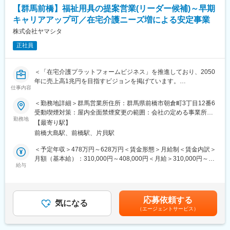
ただきます。直行直帰可能、出張はほとんど御座いません。
月給(月額)は固定手当を含めた表記です。
がり。2030年に業界No.1になることを目指して全国で増員募集
【群馬前橋】福祉用具の提案営業(リーダー候補)～早期
キャリアアップ可／在宅介護ニーズ増による安定事業
＝求人のPOINT＝
変更の範囲：会社の定める業務
【社会貢献性の高い商品】当社の商品は介護される方・介護する
株式会社ヤマシタ
方、双方にやさしいオリジナルの福祉機器です。（例：ご利用者
正社員
の方がお一人で乗りかえできる車椅子や、入浴介助が驚くほど簡
単操作で行える入浴リフト等）介護がずっと楽になり、より快適
で安心便利になる価値ある商材ですので、自信をもって提案がで
＜「在宅介護プラットフォームビジネス」を推進しており、2050
きます。
年に売上高1兆円を目指すビジョンを掲げています。
【仕事もプライベートも充実】残業は月25h程、平均有給取得日
仕事内容
直近の目標として、2030年までに売上高を850億円に伸ばすこと
数12日！
を計画しています。＞
＜勤務地詳細＞群馬営業所住所：群馬県前橋市朝倉町3丁目12番6
【未経験の方も安心の研修体制】入社後は座学を含む2週間～数カ
受動喫煙対策：屋内全面禁煙変更の範囲：会社の定める事業所
月の研修をご準備しています。座学だけでなく製造部での研修も
■業務内容：【変更の範囲：会社の定める業務】
勤務地
（リモートワーク含む）
あり、製品について理解を深めることができます。
【最寄り駅】
・居宅介護支援事業者等に福祉用具のレンタル・販売の営業
配属後もOJTで先輩社員がサポートするので、安心して業務に取
前橋大島駅、前橋駅、片貝駅
・利用者に最適な用具の選定、納品、相談対応
り組むことができます。
・商材は、介護ベッド関連用具、移動関連用具（車いす、歩行器
＜予定年収＞478万円～628万円＜賃金形態＞月給制＜賃金内訳＞
など）、入浴関連用品、排泄関連用品生活関連用品
月額（基本給）：310,000円～408,000円＜月給＞310,000円～
■同社の特徴
・住宅改修（手すりの設置など）のプランニング
給与
408,000円＜昇給有無＞有＜残業手当＞有＜給与補足＞※給与はス
同社は開発、設計から製造・販売まで一気通貫で手掛けており、
キル・経験を考慮して決定します。■昇給：年1回（4月）■賞与：
高い技術力を誇っています。
■詳細
年2回（6月、12月）※年収には10時間分の残業代含む賃金はあく
他社には真似できない完全オリジナルの福祉・介護機器を製造し
営業先はケアマネジャーとなり、ケアマネジャーからの紹介で一
までも目安の金額であり、選考を通じて上下する可能性がありま
ています。
応募依頼する
般ユーザー（個人の方々）への福祉用具の選定・相談を行いま
気になる
す。月給(月額)は固定手当を含めた表記です。
＜製品例＞
（エージェントサービス）
す。
・非接触で入浴介助ができる入力機器
(1)個人の方々に最適な利用プランのご提案
・自宅の階段や段差で使用できる昇降機
(2)納品