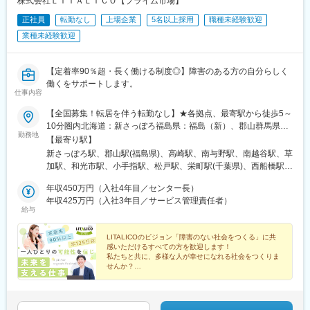
株式会社ＬＩＴＡＬＩＣＯ【プライム市場】
※創立間もないため、中途入社の方が多いです。
正社員
転勤なし
上場企業
5名以上採用
職種未経験歓迎
■ポジションについて：
業種未経験歓迎
エリアマネージャーのポストに空きがない場合や研修期間は、他
の職種や役割として勤務をいただく場合があります。（※賃金条件
に変わりはございません）身体介助・入浴介助・排泄介助・食事
【定着率90％超・長く働ける制度◎】障害のある方の自分らしく
介助・レクリエーション・送迎業務など介護業務全般エリアマネ
働くをサポートします。
ージャーへ職種変更時に異動となることがあります。
仕事内容
【全国募集！転居を伴う転勤なし】★各拠点、最寄駅から徒歩5～
■ご担当の可能性がある施設：
10分圏内北海道：新さっぽろ福島県：福島（新）、郡山群馬県：
老人ホーム、障がい・認知症グループホーム、通所介護、生活介
勤務地
高崎東口埼玉県：さいたま浦和、和光、小手指、南越谷、草加、
【最寄り駅】
護、就労継続B、放課後等ディ、訪問看護・介護等
朝霞台（新）千葉県：千葉中央公園、柏西口、西船橋、松戸西口
新さっぽろ駅、郡山駅(福島県)、高崎駅、南与野駅、南越谷駅、草
中通、市原（新）東京都：水道橋、錦糸町、上野（新）、秋葉
■当社について：
加駅、和光市駅、小手指駅、松戸駅、栄町駅(千葉県)、西船橋駅、
原、日暮里、新小岩、葛西駅前、亀有、大塚、新橋神奈川県：横
ビオネストグループは、大阪、兵庫を中心に全国で介護事業・医
柏駅、内幸町駅、日暮里駅(舎人ライナー)、岩本町駅、水道橋駅、
浜都築、川崎、川崎駅前南、二俣川、本厚木、横須賀（新）、大
年収450万円（入社4年目／センター長）
療事業・障がい福祉事業などを幅広く手がけております。
向原駅(東京都)、錦糸町駅、葛西駅、亀有駅、新小岩駅、センター
和（新）、小田原（新）長野県：松本（新）静岡県：静岡、富士
年収425万円（入社3年目／サービス管理責任者）
全国に約500以上の事業所、従業員約5,000名の規模で、医療・介
南駅、本厚木駅、川崎駅、京急川崎駅、二俣川駅、名鉄岐阜駅、
給与
（新）愛知県：藤が丘、八事、大曽根、春日井（新）、尾張一
護・障がい福祉の3つのヘルスケア事業を融合し、地域住民の皆様
新静岡駅、尾張一宮駅、金山駅(愛知県)、平安通駅、藤が丘駅(愛
宮、名古屋金山、豊田岐阜県：岐阜大阪府：大阪梅田、住道奈良
に提供することをビジョンに掲げています。 ここ数年で飛躍的に
知県)、八事駅、豊田市駅、椥辻駅、京都河原町駅、大宮駅(京都
県：奈良（新）京都府：京都駅前、京都駅南、山科醍醐、伏見桃
LITALICOのビジョン「障害のない社会をつくる」に共
事業所数が増え、スピード感を持って大きく成長していることを
府)、京都駅、烏丸御池駅、東寺駅、桃山御陵前駅、宇治駅(奈良
感いただけるすべての方を歓迎します！
山、四条大宮、四条河原町、烏丸御池、宇治岡山県：倉敷広島
実感できます。 成長過程にあるからこそ、「会社のこれから」を
線)、北新地駅、住道駅、倉敷市駅、横川駅、立町駅、広島駅、稲
私たちと共に、多様な人が幸せになれる社会をつくりま
県：広島、広島駅南、広島横川、広島紙屋町・新＝新規開設拠
自分たちで創っていけるやりがいが感じられる環境です。
荷町駅(広島県)、新札幌駅、新越谷駅、葭川公園駅、京成西船駅、
せんか？
点。開設前、別拠点配属の可能性あり・詳細：『LITALICOワーク
医療・介護・障がい福祉の3つのヘルスケア事業を通して、地域
新橋駅、日暮里駅、秋葉原駅、九段下駅、大塚駅(東京都)、岐阜
◎累計就職者数17,000名超え
ス 全国一覧』参照・勤務地：希望考慮の上、通勤1時間圏内で配
に“ヘルスケア”エコシステムの構築ができるように取り組んでいま
駅、静岡駅、名鉄一宮駅、尾頭橋駅、大曽根駅、新豊田駅、祇園
◎見学・相談満足度91%
属先を決定予定。上記以外の拠点希望も歓迎※受動喫煙対策：屋内
す。
四条駅、四条大宮駅、四条駅(京都市営)、九条駅(京都府)、伏見桃
◎オンライン事業説明会開催中