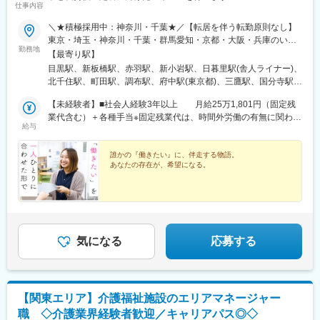
仕事内容
■当社について：
＼★積極採用中：神奈川・千葉★／【転居を伴う転勤原則なし】
・当社は関東でトップクラスのシェアを持つ総合医療商社です。
東京・埼玉・神奈川・千葉・群馬愛知・京都・大阪・兵庫のいず
扱っていない製品がないほどのラインナップで、「栗原に頼めば
勤務地
れか※希望を考慮※受動喫煙対策あり＝＝＝＝積極採用中！！＝＝
【最寄り駅】
なんでも用意できる」というブランドがあります。
＝＝【神奈川県】横浜市・川崎市・藤沢市・厚木市・相模原市・
目黒駅、新板橋駅、赤羽駅、新小岩駅、日暮里駅(舎人ライナー)、
・トップシェアを取ることができた要因は当社独自の営業スタイ
平塚市・大和市・横須賀市秦野市・鎌倉市・海老名市【千葉県】
北千住駅、町田駅、調布駅、府中駅(東京都)、三鷹駅、国分寺駅、
ルです。医療機関を広くカバーし病院との窓口となる「エリア営
八千代市・千葉市・船橋市・松戸市・柏市・流山市・佐倉市・浦
立川南駅、八王子駅、京王八王子駅、京成千葉駅、葭川公園駅、
業」、特定分野のスペシャリストとして専門知識を生かして製品
安市・市川市＝＝＝＝＝＝＝＝＝＝＝＝＝＝＝＝【東京都】板橋
【未経験者】■社会人経験3年以上 月給25万1,801円（固定残
蘇我駅、柏駅、津田沼駅、船橋駅、京成船橋駅、幸谷駅、新松戸
についての提案を行う「専門営業」、在宅患者向けの福祉用具等
区・足立区・北区・荒川区・目黒区・葛飾区・三鷹市・調布市・
業代含む）＋各種手当※固定残業代は、時間外労働の有無に関わら
駅、流山おおたかの森駅、東葉勝田台駅、勝田台駅、本八幡駅(総
を扱う「ライフケア営業」の3つに営業部隊を分けることによって
給与
府中市・町田市・八王子市・国分寺市・立川市【埼玉県】さいた
ず月25時間分を、月4万0,783円支給上記を超える時間外労働分は
武線)、市川駅、新浦安駅、大宮駅(埼玉県)、北大宮駅、武蔵浦和
的確に顧客のニーズに対応することができます。
ま市・川越市・朝霞市・所沢市・越谷市・春日部市・久喜市・熊
追加で支給 ■社会人経験3年未満 月給25万5,801円（固定残業
駅、南浦和駅、南越谷駅、春日部駅、川越駅、所沢駅、朝霞台
・東証プライム上場のメディアスホールディングスのグループ会
谷【群馬県】高崎市【栃木県】宇都宮【兵庫県】尼崎市・神戸市
代含む）＋各種手当※固定残業代は、時間外労働の有無に関わらず
誰かの『働きたい』に、伴走する物語。
駅、北朝霞駅、川口駅、久喜駅、京急川崎駅、新丸子駅、向ケ丘
社です。業績は年々増収増益で、設立60年を超えてもなお成長し
あなたの存在が、希望になる。
【大阪府】大阪市（北区・浪速区・都島区・天王寺区）豊中市
月25時間分を、月3万9,783円支給上記を超える時間外労働分は追
遊園駅、川崎駅、溝の口駅、横浜駅、神奈川駅、関内駅、平沼橋
続ける企業です。
【愛知県】名古屋市(熱田区・北区・西区・中区・名東区、中村
加で支給 【福祉経験者】…福祉業界3年以上・サービス管理責任
駅、戸塚駅、新横浜駅、長津田駅、横須賀中央駅、平塚駅、相模
区）【福岡県】福岡市
者要件を満たす方が対象 月給27万1,801円（固定残業代含む）
大野駅、橋本駅(神奈川県)、辻堂駅、藤沢駅、湘南台駅、大和駅
変更の範囲：会社の定める業務
＋各種手当※固定残業代は、時間外労働の有無に関わらず月25時
(神奈川県)、本厚木駅、秦野駅、富士見町駅(神奈川県)、高崎駅、
間分を、月4万2,383円支給上記を超える時間外労働分は追加で支
国際センター駅、金山駅(愛知県)、伏見駅(愛知県)、森下駅(愛知
給 ◆サービス管理責任者、マネージャーの場合 月給33万4,785
県)、名古屋駅、藤が丘駅(愛知県)、京都駅、京都河原町駅、大阪
気になる
応募する
円（固定残業代含む）※固定残業代は、時間外労働の有無に関わら
梅田駅(阪急線)、なんば駅(地下鉄)、なんば駅(南海線)、大阪城北
ず月30時間分を、月6万2,695円支給上記を超える時間外労働分は
詰駅、天王寺駅、渡辺橋駅、北新地駅、高槻駅、千里中央駅(北大
追加で支給
阪急行)、尼崎駅(東海道本線)、旧居留地・大丸前駅、天神駅、東
比恵駅、博多駅、西鉄久留米駅、板橋駅、赤羽岩淵駅、西日暮里
【関東エリア】介護福祉施設のエリアマネージャー
駅、千住大橋駅、京王多摩川駅、府中競馬正門前駅、立川駅、栄
職 ◇介護業界経験者歓迎／キャリアパス◎◇
町駅(千葉県)、千葉中央駅、千葉駅、新津田沼駅、京成八幡駅、市