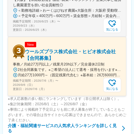
し農園運営を担い社会貢献性◎
＜勤務地詳細＞わーくはぴねす農園※大阪住所：大阪府 受動喫煙対策：敷地内全面禁煙変更の範囲：会社の定める事業所
＜予定年収＞400万円～600万円＜賃金形態＞月給制＜賃金内訳＞月額（基本給）：280,000円～420,000円＜月給＞280,000円～420,000円＜昇給有無＞有＜残業手当＞有＜給与補足＞※予定年収はあくまでも目安の金額であり、選考を通じて上下する可能性があります。■昇給：年2回（8月・2月）■賞与：年2回（7月・12月）賃金はあくまでも目安の金額であり、選考を通じて上下する可能性があります。月給(月額)は固定手当を含めた表記です。
掲載予定期間：
2026/6/25（木）
〜
2026/9/23（水）
気になる
更新日：
2026/6/25（木）
New
ウールズプラス株式会社・ヒビオ株式会社
【合同募集】
事務／月給27万円以上／残業月20h以下／完全週休2日制
2社合同募集です。※ご希望の法人にて選考・採用を行います※配属先については、入社された法人内でご希望を考慮の上決定します大阪府大阪市北区西天満2-10-2 幸田ビル5階※ウールズプラス株式会社、ヒビオ株式会社ともに上記住所での勤務となります※オフィス内禁煙＜各社共通＞
月給27万1000円～（固定残業代含む）※基本給：26万6000円～※固定残業代は、時間外労働の有無に関わらず月2.45時間分を、一律5000円支給※上記を超える時間外労働分は追加で支給＜各社共通＞
掲載予定期間：
2026/7/6（月）
〜
2026/9/6（日）
気になる
更新日：
2026/7/6（月）
※求人応募数の多い順にランキングしています（非公開求人は除く）。
※集計対象期間：2026/8/1（土）～2026/8/7（金）
※事情により掲載終了予定日よりも前に求人募集が終了していることもご
ざいます。その場合は当サイトから応募はできませんので、あらかじめご
了承ください。
介護・福祉関連サービス
の人気求人ランキングを詳しく見
る