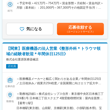
して、メーカーの代わりに病院やディーラーに対する営業活動を
＜予定年収＞421万円～754万円＜賃金形態＞月給制＜賃金内訳＞
う」という使命を持ち、「関わる全ての人に感謝を届ける」こと
行っていただきます。
月額（基本給）：201,000円～367,300円その他固定手当/月：
を理念に掲げています。
脊椎固定システム、スクリュー、ロッドなどの製品提案・導入支
給与
10,000円固定残業手当/月：66,600円～109,500円（固定残業時間
◎働きやすい環境作りにも力を入れており、託児所はありません
援、医師や臨床スタッフとの連携、製品説明やトレーニングの実
25時間0分/月）超過した時間外労働の残業手当は追加支給＜月給
が、子連れ出社が可能ですので、家庭と仕事の両立がしやすい職
施を担当いただきます。販売戦略に基づき、既存顧客へのフォロ
＞277,600円～486,800円（一律手当を含む）＜昇給有無＞有＜残
場です。
ーアップや新規施設への提案活動を行い、製品の普及と売上拡大
業手当＞有＜給与補足＞※給与はご経験をもとに決定。■昇給：年
応募依頼する
に貢献していただきます。
気になる
1回（9月）■賞与：年2回（6月、12月）給与例：医療業界経験５
変更の範囲：会社の定める業務
（エージェントサービス）
年、総合職の場合年収：491万円うち月給：311,600円（内訳：基
■業務内容詳細：
本給234,600円、営業手当52,000円、総合職手当15,000円、地域
・脊椎外科領域の医療機器（固定システム、スクリュー、ロッド
手当10,000円）賃金はあくまでも目安の金額であり、選考を通じ
等）の営業活動、医師
て上下する可能性があります。月給(月額)は固定手当を含めた表記
【関東】医療機器の法人営業《整形外科＊トラウマ領
・看護師、臨床工学技士との連携による製品導入支援、手術立ち
です。
域の経験者歓迎＊年間休日125日》
会い、製品説明、トレーニングの実施
・病院、クリニックへの直接営業（新規・既存）
株式会社栗原医療器械店
・ディーラーとの協業による販売促進・市場情報の収集、販売戦
正社員
略の提案
■仕事の特徴：
～医療機器メーカーと幅広く関わりがある企業／年間休日125日
・担当エリア、顧客に対し一人で裁量を持って動ける自走型の営
／土日祝休み／残業月25h程度／全国展開に向けエリア拡大中～
業スタイル
仕事内容
※株式会社レップスへ出向となります。株式会社レップスは、関東
・顧客との関係構築を通じて、長期的な信頼関係の中で売上を伸
トップクラスの売上を誇る、創業70年以上の医療機器商社の子会
＜勤務地詳細1＞株式会社レップス住所：東京都中央区日本橋三丁
ばすスタンス
社として新たに設立された、医療メーカー向けの営業支援専門企
目9番1号 日本橋三丁目スクエア 4階受動喫煙対策：屋内全面禁煙
業となります。※
勤務地
＜勤務地詳細2＞関東エリア住所：東京都／神奈川県／埼玉県／茨
■組織構成：
【最寄り駅】
■はじめに：
城県／栃木県／群馬県 受動喫煙対策：屋内全面禁煙＜勤務地詳細
配属先は、全18名（男性15名、女性3名）が在籍しております。
日本橋駅(東京都)、山前駅、京橋駅(東京都)、小俣駅(栃木県)、宝
トラウマ領域製品を扱う医療機器メーカーの営業担当として、メ