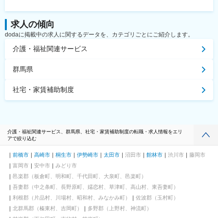
求人の傾向
dodaに掲載中の求人に関するデータを、カテゴリごとにご紹介します。
介護・福祉関連サービス
群馬県
社宅・家賃補助制度
介護・福祉関連サービス、群馬県、社宅・家賃補助制度の転職・求人情報をエリ
アで絞り込む
前橋市
高崎市
桐生市
伊勢崎市
太田市
沼田市
館林市
渋川市
藤岡市
富岡市
安中市
みどり市
邑楽郡（板倉町、明和町、千代田町、大泉町、邑楽町）
吾妻郡（中之条町、長野原町、嬬恋村、草津町、高山村、東吾妻町）
利根郡（片品村、川場村、昭和村、みなかみ町）
佐波郡（玉村町）
北群馬郡（榛東村、吉岡町）
多野郡（上野村、神流町）