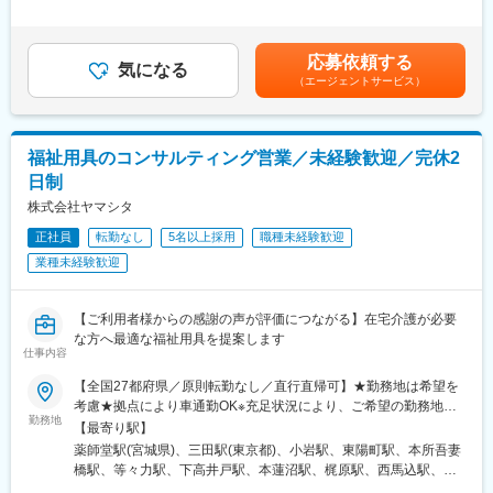
営業先はケアマネジャーとなり、ケアマネジャーからの紹介で一
キル・経験を考慮して決定します。■昇給：年1回（4月）■賞与：
般ユーザー（個人のお客様）への福祉用具の選定・提案を行いま
年2回（6月、12月）■モデル年収・営業リーダー：入社3年目625
す。
万（月給36万＋賞与＋諸手当）・所長：入社5年目760万（月給44
応募依頼する
介護用品のニーズは突発的に発生するため、ニーズ発生時にケア
気になる
万＋賞与＋諸手当）賃金はあくまでも目安の金額であり、選考を
（エージェントサービス）
マネジャーからお客様を紹介を頂く事が営業活動の最も重要なポ
通じて上下する可能性があります。月給(月額)は固定手当を含めた
イント。介護福祉用品のプロとして、ケアマネジャーの方から安
表記です。
心して当社を紹介いただけるような関係性構築と共に、ユーザー
の方が抱えるお困りごとに対して解決策を提案していきます。
福祉用具のコンサルティング営業／未経験歓迎／完休2
※ケアマネジャーとは？
日制
介護を必要とする方が適切な介護保険サービスを受けられるよう
ケアプランの作成や、当社のようなサービス事業者との調整を行
株式会社ヤマシタ
う介護の専門家
正社員
転勤なし
5名以上採用
職種未経験歓迎
■営業イメージ
業種未経験歓迎
9:00朝礼、ケアマネジャーへ業務報告や営業アポイントの取得
10:00先日納品したご利用者宅を訪問し使用上困っている事がない
か確認
【ご利用者様からの感謝の声が評価につながる】在宅介護が必要
11:00居宅介護支援自業所を回りニーズをヒアリング
な方へ最適な福祉用具を提案します
12:00昼食
仕事内容
13:00ご利用者にサービスを提供しているケアマネジャー、訪問看
護師、ヘルパー等が集まって会議を行い、支援の方向性を検討
【全国27都府県／原則転勤なし／直行直帰可】★勤務地は希望を
14:00ケアマネジャー向けに新規取扱商品の勉強会を実施。勉強会
考慮★拠点により車通勤OK※充足状況により、ご希望の勤務地で
勤務地
を通じて新規ニーズの獲得を目指す
の募集が終了している場合があります。※転居を伴う転勤の有無
【最寄り駅】
16:00病院や介護施設を訪問
は、半年ごとに希望を伺い、選択いただけます。■東北■・宮城県
薬師堂駅(宮城県)、三田駅(東京都)、小岩駅、東陽町駅、本所吾妻
17:30帰社、事務処理
（仙台市）■関東■・東京都（東京23区など）・神奈川県（横浜市
橋駅、等々力駅、下高井戸駅、本蓮沼駅、梶原駅、西馬込駅、練
18:00退社
など）・埼玉県（さいたま市など）・千葉県（千葉市など）・茨
馬高野台駅、南阿佐ケ谷駅、高田馬場駅、綾瀬駅、西国分寺駅、