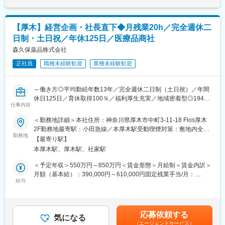
るお仕事です。
評価も重視）・年収例：370-480万円(主任/入社2-3年)⇒420-550
す。
万円(係長/入社3-5年)賃金はあくまでも目安の金額であり、選考を
・マイナンバー保険証の導入など、今後も医療業界でのDX推進が
■キャリアアップについて：
通じて上下する可能性があります。月給(月額)は固定手当を含めた
進んでいくため、ビジネスチャンスが多い環境です。
【厚木】経営企画・社長直下◆月残業20h／完全週休二
本人の頑張りを昇給、昇格にて評価される制度が御座います。ま
表記です。
日制・土日祝／年休125日／医療品商社
た、事業拡大に伴い、新規の営業所も出店しており、営業所長や
＜ほとんどが中途入社＞
エリアを管理する責任者などのポストがある為、早期のキャリア
森久保薬品株式会社
・異業界から入社した社員も多く活躍しています。独り立ちまで
アップが見込めます。 ※実際に入社4年前後で所長になった中途入
のフォローもしっかりしており、医療の専門知識がなくても問題
正社員
職種未経験歓迎
業種未経験歓迎
社の方もいらっしゃいます。
ありません。
■会社情報：
■当社について：
～働き方◎平均勤続年数13年／完全週休二日制（土日祝）／年間
当社は入院中に必要となるアメニティ(パジャマ・タオル・日用
当社は、電子カルテの販売・サポート、医療機器、システムの提
休日125日／育休取得100％／福利厚生充実／地域密着型◎1947
品）をレンタルするアメニティサポートシステムを提供している
仕事内容
案・販売、医療事務派遣事業を展開する、エムスリーグループの
年創業・動物用医薬品の取扱い全国シェアトップクラス～
会社です。
中核企業です。クリニックのDX化を促進し、患者様にとって通院
＜勤務地詳細＞本社住所：神奈川県厚木市中町3-11-18 Flos厚木
レンタルだけでなく、病院・介護施設内での申込の受付業務から
がより快適になるようなサポート・実現を目指しています。
■業務内容：
2F勤務地最寄駅：小田急線／本厚木駅受動喫煙対策：敷地内全面
ご利用者への提供・回収・請求まで全て弊社で受け持っておりま
関東圏では47％と圧倒的なシェアを有し、全国でも3番目のシェ
勤務地
禁煙変更の範囲：会社の定める事業所
す。そのため医療・介護施設の業務負担の軽減もでき多くのメリ
【最寄り駅】
変更の範囲：会社の定める業務
アを誇る当社にて経営企画業務を担当していただきます。
ットがあります。拠点は北海道から九州まで展開し、毎年増収・
本厚木駅、厚木駅、社家駅
増益と確実に業績伸長しています。
■具体的には：
＜予定年収＞550万円～850万円＜賃金形態＞月給制＜賃金内訳＞
・経営戦略の立案と実行
月額（基本給）：390,000円～610,000円固定残業手当/月：
変更の範囲：会社の定める業務
・予算策定と管理
給与
50,000円～81,000円（固定残業時間20時間0分/月）超過した時間
・事業計画の作成と進捗管理
外労働の残業手当は追加支給＜月給＞440,000円～691,000円（一
・市場調査と分析
律手当を含む）＜昇給有無＞有＜残業手当＞有＜給与補足＞※経
・新規事業の立ち上げ支援
験・スキルを考慮のうえ、当社規定にて決定■昇給：年1回（6
応募依頼する
・組織のパフォーマンス評価と改善提案
気になる
月）■賞与：年2回（7月・12月）■固定残業代制：超過分別途支給
（エージェントサービス）