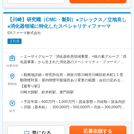
・リスク管理とコンプライアンス遵守
賃金はあくまでも目安の金額であり、選考を通じて上下する可能
・経営会議の運営と議事録作成
性があります。月給(月額)は固定手当を含めた表記です。
・各部門間の調整と連携
【川崎】研究職（CMC・製剤）※フレックス／立地良し
■評価制度：
※消化器領域に特化したスペシャリティファーマ
目標管理制度を導入しております。
半年に1度上司部下で目標設定し、その結果で評価いたします。
EAファーマ株式会社
この評価は昇給賞与に反映されます。
正社員
■当社の特徴や魅力：
・創業1974年というのは業界内でも非常に老舗の会社です。長年
～エーザイグループ「消化器疾患領域事業」×味の素グループ「消
の信頼関係を基に、多くのお取引先様に動物用医薬品、医療機器
化器事業」から生まれた消化器のスペシャリティ・ファーマ／平
を提供しております。
仕事内容
均年齢42.1歳／平均勤続年数14.7年～
・全国にある競合10社の中で、地域密着型の企業として関東では
＜勤務地詳細＞研究所住所：神奈川県川崎市川崎区鈴木町1-1 受
トップクラスの売上高を誇っています！取引メーカー330社、常
【業務詳細】
動喫煙対策：屋内喫煙可能場所あり変更の範囲：会社の定める事
時取扱いアイテムは6300でトップクラスの商品数です。
・新薬の処方設計・製剤開発、難溶性薬物の経口吸収改善、付随
勤務地
業所（リモートワーク含む）
・創業以来、「人と動物の健康」をテーマに動薬事業を展開して
【最寄り駅】
するドキュメンテーション
います。
川崎大師駅、鈴木町駅、東門前駅
・製剤に関する改良ニーズの把握、既存製剤の改良品開発
・お客様は動物病院、牧場、養鶏場、動物病院、保健所、大学な
・製剤製造プロセスの確立と工業化検討、生産部門への技術移転
＜予定年収＞600万円～1,000万円＜賃金形態＞月給制＜賃金内訳
ど多岐に渡ります。
・国内外における治験薬の委託先製造管理と付随するドキュメン
＞月額（基本給）：300,000円～500,000円＜月給＞300,000円～
・働き方や福利厚生が充実する環境で、仕事とプライベートを両
テーション
給与
500,000円＜昇給有無＞有＜残業手当＞有＜給与補足＞・入社時
立できます。
・製剤製造に係る国内外承認申請資料の作成及び照会対応
年収は、当社人事制度や前職年収を総合的に勘案の上決定・経験
・生産におけるトラブル・変更に対する技術支援
によって管理職採用の可能性あり■昇給：年1回（4月）■賞与：年
変更の範囲：会社の定める業務
・新薬の開発におけるCMC部門・非臨床のマネジメント業務
2回（6月・12月）・手当は規程により支給 通勤手当、営業手
応募依頼する
・国内外の会社の開発品及び市販品の製剤パートにおける導入評
気になる