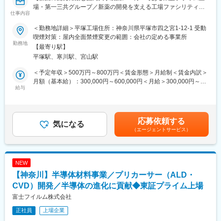
「エレクトロニクス」領域では、AI／IOT時代の生活を支える半導
場・第一三共グループ／新薬の開発を支える工場ファシリティマ
仕事内容
体プロセス材料、センサー、次世代ディスプレイ等に用いる高機
ネジメントを募集いたします！】
能材料等を提供しています。
＜勤務地詳細＞平塚工場住所：神奈川県平塚市四之宮1-12-1 受動
「イメージング」領域では、大切な思い出を写真というカタチに
◆ワークライフバランス充実◎／年休126日・土日祝休み／月残
喫煙対策：屋内全面禁煙変更の範囲：会社の定める事業所
残し共有できる、チェキやデジタルカメラ、写ルンです等の製
業20時間程／所定労働7時間45分◆
勤務地
【最寄り駅】
品・サービスを提供し、人生を豊かにする写真の価値を発信して
平塚駅、寒川駅、宮山駅
います。
■職務内容：
・第一三共平塚製薬技術センター内の建物・設備の維持管理・修
＜予定年収＞500万円～800万円＜賃金形態＞月給制＜賃金内訳＞
変更の範囲：本文参照
繕、エネルギー管理・省エネ施策、業務環境の整備（レイアウト
月額（基本給）：300,000円～600,000円＜月給＞300,000円～
変更など）
給与
600,000円＜昇給有無＞有＜残業手当＞有＜給与補足＞■賞与：年
・研究機器の導入設置・メンテナンス・修繕対応
１回（７月）■昇給：年１回（４月）■表彰制度：第一三共グルー
・各種設備工事・改修工事・メンテナンス作業のマネージメント
プ全社表彰、第一三共ビジネスアソシエ独自表彰■時間外労働手
業務
当： 1 時間当り計算基礎の130％賃金はあくまでも目安の金額で
応募依頼する
・社内申請書類等のCAD図面ほか作成業務
気になる
あり、選考を通じて上下する可能性があります。月給(月額)は固定
（エージェントサービス）
・予算管理、固定資産管理
手当を含めた表記です。
・官公庁への届け出書類作成および届け出業務
・休日での業者施工管理（代休付与）
NEW
■募集背景：
【神奈川】半導体材料事業／プリカーサー（ALD・
・設備・研究機器管理業務担当者の高齢化および要員不足に伴
う、主要戦力の補充および将来的な業務拡大に伴う増員対応。
CVD）開発／半導体の進化に貢献◆東証プライム上場
・施設・設備を中心とした地域運営管理業務の中核社員としての
富士フイルム株式会社
期待。
正社員
上場企業
■求人の魅力点：