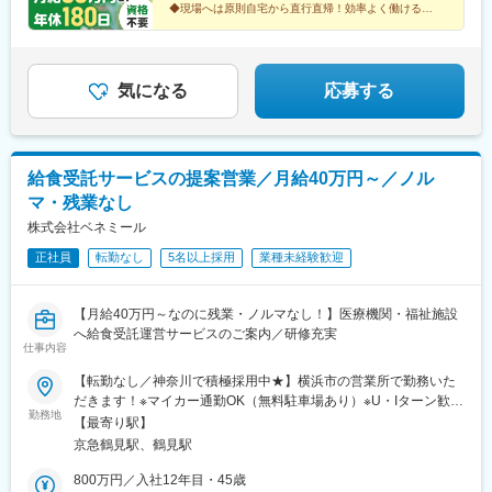
給＜試用期間時＞月給23万7500円以上※一律手当4万2500円以上
◆現場へは原則自宅から直行直帰！効率よく働ける
含む▼年休180日プラン（月14～15日休み）の場合：月給24万
◆引越し費用補助や育児支援など、嬉しい福利厚生も
◆一人ひとりと長く向き合えるからこそのやりがい◎
8488円以上＋諸手当※一律手当7万7500円以上を含む＜一律手当
内訳＞・役職手当（500円～7000円）・食事手当（5000円）・資
格手当（1000円～5000円）・通信手当（3000円）・住宅手当（2
気になる
応募する
万円/規定有）・技能手当（3000円～1万円）※試用期間後より支
給・処遇改善手当（4万5000円）※試用期間後より支給＜試用期間
時＞月給22万2988円以上※一律手当2万9500円以上含む
給食受託サービスの提案営業／月給40万円～／ノル
マ・残業なし
株式会社ベネミール
正社員
転勤なし
5名以上採用
業種未経験歓迎
【月給40万円～なのに残業・ノルマなし！】医療機関・福祉施設
へ給食受託運営サービスのご案内／研修充実
仕事内容
【転勤なし／神奈川で積極採用中★】横浜市の営業所で勤務いた
だきます！※マイカー通勤OK（無料駐車場あり）※U・Iターン歓迎
勤務地
●神奈川営業所：神奈川県横浜市鶴見区鶴見中央4-32-21 マエダ
【最寄り駅】
中央ビル 7F受動喫煙対策／屋内全面禁煙
京急鶴見駅、鶴見駅
800万円／入社12年目・45歳