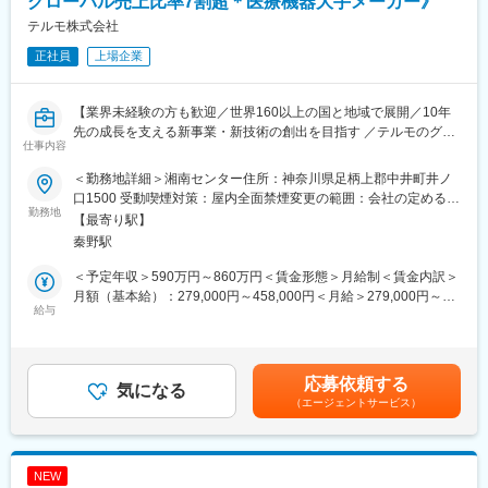
グローバル売上比率7割超＊医療機器大手メーカー》
提案をする事ができます。
テルモ株式会社
正社員
上場企業
■研修：
業界経験をお持ちでなくても、研修やOJTを通じて医療業界の知
識やスキルを身につけ、現場で活躍いただける体制が整っていま
【業界未経験の方も歓迎／世界160以上の国と地域で展開／10年
す。具体的には半年間で独り立ちしてもらうために、入社時・50
先の成長を支える新事業・新技術の創出を目指す ／テルモのグロ
日目・150日目と3回に分けた研修プログラムを用意。人体のしく
仕事内容
ーバル研究開発拠点】
みや製品知識を中心とし、座学と実技を交えた研修です。集合研
■はじめに：
修の合間の期間は配属先でのOJTにてキャッチアップいただきま
＜勤務地詳細＞湘南センター住所：神奈川県足柄上郡中井町井ノ
テルモでは、一般家庭用の体温計や血圧計から、病院用の体温
す。
口1500 受動喫煙対策：屋内全面禁煙変更の範囲：会社の定める事
計、血圧計、輸液ポンプ、さらには、専用のディスポーザブル製
勤務地
業所（リモートワーク含む）
【最寄り駅】
品と組み合わせた、超音波や光による血管断面画像装置や人工心
■長期就業できる環境：
秦野駅
肺装置など、医療用電気機器（ME機器）に関する幅広い製品ライ
・転勤：エリア内で発生する可能性あり ※全国転勤はございませ
ンナップを持っています。
ん
＜予定年収＞590万円～860万円＜賃金形態＞月給制＜賃金内訳＞
本ポジションでは、ステントグラフトおよびその周辺製品（バル
・手当：住宅手当、家族手当、育英一時支援金など充実
月額（基本給）：279,000円～458,000円＜月給＞279,000円～
ーン、デリバリーカテーテル、シースなど）の製品設計、製品改
給与
・年休128日
458,000円＜昇給有無＞有＜残業手当＞有＜給与補足＞※年収は経
良、および工程変更業務の人員を強化するため、新たなメンバー
験・能力等を考慮し、同社規定により決定■賞与あり（年2回）■
を募集します。
■フクダコーリンの特徴・魅力：
昇給・昇格あり（年1回）■職位：一般職賃金はあくまでも目安の
同社は「医療事故1/100 健康寿命100年への貢献」という理念に
金額であり、選考を通じて上下する可能性があります。月給(月額)
応募依頼する
■業務内容：
気になる
沿った製品ラインナップを持っており、医療従事者の不足が顕著
は固定手当を含めた表記です。
（エージェントサービス）
ステントグラフトデリバリーシステムの改良設計、試作、評価を
な地域医療や、医療に携わる方々が安心して患者様に向き合える
担当していただくことを想定しています。具体的な業務内容は下
環境の提供に貢献できます。
記になります。
・開発業務（製品設計、改良設計、工程設定、工程改良）
変更の範囲：会社の定める業務
NEW
・物性評価業務