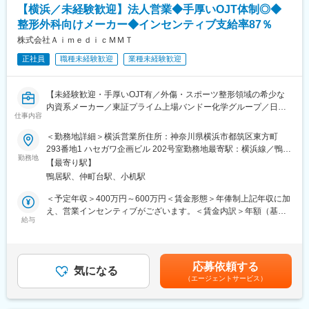
【横浜／未経験歓迎】法人営業◆手厚いOJT体制◎◆
※経験やスキルによってアサインいただく業務は柔軟に検討しま
す。
整形外科向けメーカー◆インセンティブ支給率87％
株式会社ＡｉｍｅｄｉｃＭＭＴ
■仕事の魅力：
正社員
職種未経験歓迎
業種未経験歓迎
ステントグラフトは、大動脈領域の低侵襲治療機器として急成長
している製品であり、アオルティック事業の中期事業計画の中心
を担う最重要製品です。
【未経験歓迎・手厚いOJT有／外傷・スポーツ整形領域の希少な
開発の主体は、米国フロリダ、英国グラスゴーにあり、海外事業
内資系メーカー／東証プライム上場バンドー化学グループ／日本
所と協力しながらグローバルな医療機器の開発業務に携わること
仕事内容
人の体格・骨格に合わせた製品が特徴／インセンティブ支給率
ができます。
87％】
＜勤務地詳細＞横浜営業所住所：神奈川県横浜市都筑区東方町
■組織構成：
293番地1 ハセガワ企画ビル 202号室勤務地最寄駅：横浜線／鴨居
【業務概要】
勤務地
グローバル開発体制は100名規模、日本は15名規模の組織です。
駅受動喫煙対策：敷地内喫煙可能場所あり変更の範囲：会社の定
【最寄り駅】
■当社は整形外科向け医療機器の製造・販売・アフターサービスを
米国や英国との連携があり、日本メンバーは日本主導案件を中心
める事業所
鴨居駅、仲町台駅、小机駅
行っております。
に活動します。 組織として数件の案件が動いており、一案件を3
■本ポジションでは整形外科医を相手とした医療機器（整形外科向
～4人で対応します。
＜予定年収＞400万円～600万円＜賃金形態＞年俸制上記年収に加
けインプラント）の営業を担当します。自宅からの直行直帰が基
え、営業インセンティブがございます。＜賃金内訳＞年額（基本
本の営業スタイルです。
給与
■当社について：
給）：3,265,200円～4,903,200円固定残業手当/月：63,000円～
湘南センターは中長期的な研究開発を担うコーポレートR＆Dを担
94,600円（固定残業時間30時間0分/月）超過した時間外労働の残
【業務内容】
う、グローバル研究開発拠点です。10年先を見据え次世代のテル
業手当は追加支給＜月額＞335,100円～503,200円（12分割）（一
■病院の医師や看護師等に対する製品PR
モグループの成長を支える新事業・新技術の創出を目指し、医療
律手当を含む）＜昇給有無＞有＜残業手当＞有＜給与補足＞■営業
応募依頼する
■販売代理店に対する販売促進、販売支援活動および情報交換
気になる
現場や世界各国の研究所をはじめとするさまざまなステークホル
インセンティブ：目標予算100%達成時に年収の約16％(約
（エージェントサービス）
■顧客を対象とした製品勉強会の企画、運営
ダーとの連携や現場ベースの開発、世界中の医師との連携を推進
640,000円～960,000円)を支給、達成率100%以上はさらに増額
■自社製品を使用する手術への立ち会い など
し、グループが保有するコア技術の強化や新技術の開発を進めて
(上限なし)、但し達成率95%以上で支給。■給与改定：年1回（4
※担当エリア：神奈川県、東京都26市、静岡県、山梨県を予定
います。2024年度の研究開発費は742億円投資、積極的な研究投