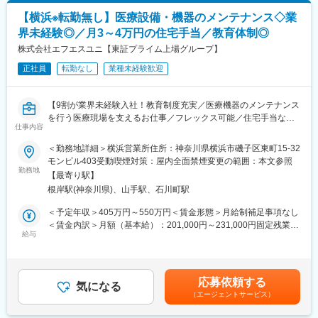
月）※給与詳細は経験等を考慮し、同社規定により決定します。賃
資を進めています。
金はあくまでも目安の金額であり、選考を通じて上下する可能性
【横浜※転勤無し】医療設備・機器のメンテナンス◇業
【研修制度】
があります。月給(月額)は固定手当を含めた表記です。
界未経験◎／月3～4万円の住宅手当／教育体制◎
これまで異業種からの転職が90％と未経験の方に多くご入社頂い
変更の範囲：会社の定める業務
ているため、お早めに一人立ちできるよう充実した研修制度を用
株式会社エフエスユニ【東証プライム上場グループ】
意しています。具体的には下記になります。
正社員
転勤なし
業種未経験歓迎
1か月目：座学研修(業界・製品・医学に関する基礎知識)
2か月目：先輩社員との営業同行
3か月目：座学研修(製品・医学に関する専門知識)、営業ロールプ
【9割が業界未経験入社！教育制度充実／医療機器のメンテナンス
レイング
を行う医療現場を支えるお仕事／フレックス可能／住宅手当など
4か月目以降：OJT研修、勉強会など
仕事内容
の手当も充実／東証プライム上場グループ】
＜勤務地詳細＞横浜営業所住所：神奈川県横浜市磯子区東町15-32
【組織構成・社風】
■初めに
モンビル403受動喫煙対策：屋内全面禁煙変更の範囲：本文参照
営業所長(40代)の下、4名(20代～30代)の営業職の方が在籍してお
医療施設で使用されている医療ガス供給設備などのメンテナンス
勤務地
ります。
【最寄り駅】
作業を行います。未経験入社の方が9割なので教育体制が充実して
面倒見の良い先輩社員が多く、会社としても1on1制度を取り入れ
根岸駅(神奈川県)、山手駅、石川町駅
いるので安心してご入社いただけます。
ており、困ったときは先輩や上司に対して気さくに相談できる環
＜予定年収＞405万円～550万円＜賃金形態＞月給制補足事項なし
境があります。
■業務内容
＜賃金内訳＞月額（基本給）：201,000円～231,000円固定残業手
チーム全体でより良い営業活動をしていこうという雰囲気のある
主に契約を締結している病院から医療ガス設備や医療機器のメン
給与
当/月：49,453円～56,484円（固定残業時間30時間0分/月）超過し
組織です。
テナンス修理の依頼をいただき、社用車で各病院を訪問します。
た時間外労働の残業手当は追加支給＜月給＞250,453円～287,484
訪問は基本的には1日1件で同じ現場に対して半日～1週間で対応
円（一律手当を含む）＜昇給有無＞有＜残業手当＞有＜給与補足
【業績達成のインセンティブについて】
を進めます。
＞■賞与 年2回あり（７月、12月）※業績による■昇給年1回（6
■支給率：営業社員全体の87％に及びます。
応募依頼する
病院でのメンテナンス業務後に社内で報告書作成などの業務を行
気になる
月）【未経験入社事例】・高卒・製造業（4年以上軽微メンテ経験
■営業インセンティブ：目標予算100%達成時に年収の約16％(約
（エージェントサービス）
っていただきます。
あり）／430万～・建設業／社会人歴2年未満／430万円・運送
640,000円～960,000円)を支給、達成率100%以上はさらに増額
業・接客業／社会人歴1年／400万円・臨床工学技士/6年以上/490
(上限なし)、但し達成率95%以上で支給。