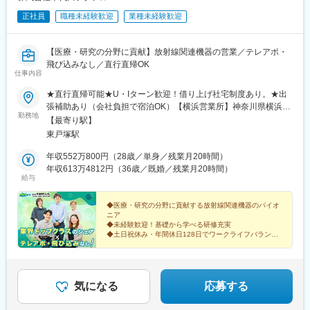
正社員
職種未経験歓迎
業種未経験歓迎
【医療・研究の分野に貢献】放射線関連機器の営業／テレアポ・
飛び込みなし／直行直帰OK
仕事内容
★直行直帰可能★U・Iターン歓迎！借り上げ社宅制度あり。★出
張補助あり（会社負担で宿泊OK）【横浜営業所】神奈川県横浜市
勤務地
戸塚区品濃町549-2＜アクセス＞・JR「東戸塚駅」より徒歩2分※
【最寄り駅】
受動喫煙対策：屋内全面禁煙（オフィス内禁煙）
東戸塚駅
年収552万800円（28歳／単身／残業月20時間）
年収613万4812円（36歳／既婚／残業月20時間）
給与
◆医療・研究の分野に貢献する放射線関連機器のパイオ
ニア
◆未経験歓迎！基礎から学べる研修充実
◆土日祝休み・年間休日128日でワークライフバランス
も整う
◆直行直帰OK！効率的な働き方で提案に集中しやすい
◆借り上げ社宅あり・家賃補助月4.8万円～
気になる
応募する