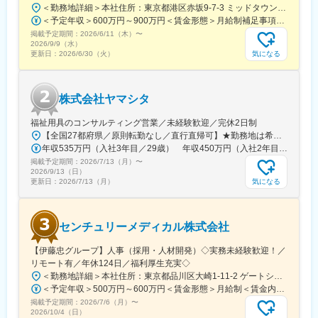
＜勤務地詳細＞本社住所：東京都港区赤坂9-7-3 ミッドタウン・ウェスト勤務地最寄駅：東京メトロ日比谷線／都営大江戸線／六本木駅受動喫煙対策：敷地内全面禁煙変更の範囲：会社の定める事業所（リモートワーク含む）
名）
＜予定年収＞600万円～900万円＜賃金形態＞月給制補足事項なし＜賃金内訳＞月額（基本給）：300,000円～500,000円＜月給＞300,000円～500,000円＜昇給有無＞有＜残業手当＞有賃金はあくまでも目安の金額であり、選考を通じて上下する可能性があります。月給(月額)は固定手当を含めた表記です。
・研究開発側のCMCとして、原薬グループ8名、製剤グループ10
掲載予定期間：
名、分析グループ14名
2026/6/11（木）
〜
2026/9/9（水）
気になる
更新日：
2026/6/30（火）
■同社について
同社は、エーザイグループが60年以上に亘り取り組んでいる消化
器疾患領域事業と、アミノ酸をコアとする味の素グループの消化
株式会社ヤマシタ
器事業が統合し、2016年4月に設立された消化器のスペシャリテ
ィ・ファーマです
福祉用具のコンサルティング営業／未経験歓迎／完休2日制
【全国27都府県／原則転勤なし／直行直帰可】★勤務地は希望を考慮★拠点により車通勤OK※充足状況により、ご希望の勤務地での募集が終了している場合があります。※転居を伴う転勤の有無は、半年ごとに希望を伺い、選択いただけます。■東北■・宮城県（仙台市）■関東■・東京都（東京23区など）・神奈川県（横浜市など）・埼玉県（さいたま市など）・千葉県（千葉市など）・茨城県（水戸市）・栃木県（宇都宮市／足利市）・群馬県（前橋市）■東海■・愛知県（名古屋市／豊田市／豊橋市／小牧市）・静岡県（静岡市／浜松市／沼津市／焼津市／富士市）・岐阜県（岐阜市）・三重県（四日市市）■信越・北陸■・長野県（長野市）・山梨県（甲府市）・石川県（金沢市）・富山県（富山市）・福井県（福井市）■関西■・大阪府・兵庫県（神戸市／尼崎市／姫路市）・京都府（京都市）・奈良県（奈良市／天理市）・滋賀県（大津市／彦根市）・和歌山県（和歌山市／田辺市）■中国■・広島県（広島市）・岡山県（岡山市）■四国■・香川県（高松市）■九州■・福岡県（福岡市）
変更の範囲：会社の定める業務
年収535万円（入社3年目／29歳） 年収450万円（入社2年目／26歳）
掲載予定期間：
2026/7/13（月）
〜
2026/9/13（日）
気になる
更新日：
2026/7/13（月）
センチュリーメディカル株式会社
【伊藤忠グループ】人事（採用・人材開発）◇実務未経験歓迎！／
リモート有／年休124日／福利厚生充実◇
＜勤務地詳細＞本社住所：東京都品川区大崎1-11-2 ゲートシティ大崎イーストタワー22Ｆ勤務地最寄駅：JR山手線／大崎駅受動喫煙対策：屋内全面禁煙変更の範囲：会社の定める事業所（リモートワーク含む）
＜予定年収＞500万円～600万円＜賃金形態＞月給制＜賃金内訳＞月額（基本給）：300,000円～350,000円＜月給＞300,000円～350,000円＜昇給有無＞有＜残業手当＞有＜給与補足＞上記年収は、あくまで目安であり、前職・経験を考慮し検討させて頂きます。■昇給：あり■賞与：あり※会社業績と個人業績に応じて算定されます。賃金はあくまでも目安の金額であり、選考を通じて上下する可能性があります。月給(月額)は固定手当を含めた表記です。
掲載予定期間：
2026/7/6（月）
〜
2026/10/4（日）