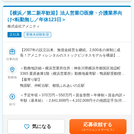
与：年2回（6月・11月）…標準3.5ヶ月■昇給：年1回（4月）賃金
入社後は業務に必要な「福祉用具専門相談員」の資格取得を目指
はあくまでも目安の金額であり、選考を通じて上下する可能性が
【内容（予定）】
していただきます。その後は、先輩社員との営業同行を中心とし
あります。月給(月額)は固定手当を含めた表記です。
【横浜／第二新卒歓迎】法人営業◎医療・介護業界向
（1）医療、電子カルテマーケット動向について
た約3か月間のOJT研修を通じて、実務の流れや提案方法を習得し
け<転勤無し／年休123日＞
（2）当社および、当社が展開するサービスの紹介
ていただきます。
（3）今後の事業方針、経営方針について
株式会社アメニティ
将来的には、個人宅への提案にとどまらず、医療機関や法人向け
（4）業務内容
営業など、より規模の大きな提案業務にも携わっていただきま
正社員
業種未経験歓迎
（5）求める人物像
す。
（6）質疑応答（現役社員が皆様の質問に答えます）
■透明な評価制度：
【2007年の設立以来、無借金経営を継続。2,600名の体制に成
【開催方法】
当社の評価制度はチーム、個人、コンプライアンス評価に分かれ
長！アメニティレンタルのストックビジネスモデルを構築】
zoomアプリを使用します。
ているため、チームワークの大事にして助け合う社風が根付いて
仕事内容
事業のさらなる拡大を見据え、各営業所における営業体制の強化
お申込みいただいた方には、参加URLをお送りいたします。
おります。また、成果に応じて実績は賞与で反映されますので適
を図るため、このたび新たな仲間をお迎えすることとなりまし
＜勤務地詳細＞横浜営業所住所：神奈川県横浜市都筑区池辺町
性によって活躍できる環境です。
た。
3365 栗原倉庫1階（横浜営業所）勤務地最寄駅：鴨居駅受動喫煙
【応募締切】
勤務地
対策：屋内全面禁煙変更の範囲：本文参照
・各開催日の2営業日前 12時まで
【最寄り駅】
変更の範囲：会社の定める業務
■業務詳細：
※期限は応募状況に応じて、前後する可能性があります。少しでも
鴨居駅、仲町台駅、都筑ふれあいの丘駅
病院や介護施設に向けて、入院・入所時に必要な衣類やタオル、
興味をお持ちの場合は、まずはご応募ください。
日用品などをレンタルできる「アメニティサポートシステム」を
＜予定年収＞370万円～550万円＜賃金形態＞年俸制＜賃金内訳＞
提案する営業です。ニーズに応じて、人材派遣・紹介サービスや
年額（基本給）：2,641,608円～4,102,008円その他固定手当/月：
■魅力ポイント：
院内売店の運営代行サービスも提案していきます。
給与
30,000円固定残業手当/月：58,200円～86,500円（固定残業時間
・医療業界で確固たる地位がある、東証プライム上場・エムスリ
30時間0分/月）超過した時間外労働の残業手当は追加支給＜月額
ーが親会社である安定基盤。社会貢献度が高い事業を展開してい
主な営業活動は新規提案営業と既存フォローの両輪です。 社会貢
＞308,334円～458,334円（12分割）（一律手当を含む）＜昇給有
ます。
献性も高く、今後の高齢化社会において成長が見込める成長産業
無＞有＜残業手当＞有＜給与補足＞※経験・能力・前職の給与など
・当社主力製品である『エムスリーデジカル』の累計導入数約
応募依頼する
です。 また、病院や介護施設の業務軽減に貢献する事で、患者
気になる
を考慮するため上下する可能性があります・評価：年2回（4月・
9,600台（2025年度）。クラウド電子カルテ導入数トップクラス
（エージェントサービス）
様、利用者様へのサービス向上に直結する為、大変やりがいのあ
10月/売上実績だけでなく取り組み姿勢や提案プロセスなどの定性
を誇ります。新規開業クリニックからも圧倒的に選ばれる製品で