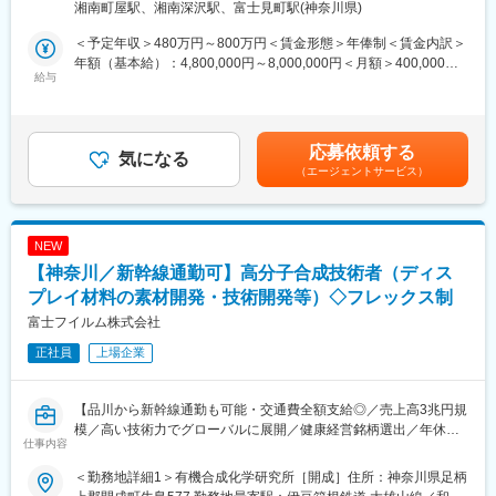
湘南町屋駅、湘南深沢駅、富士見町駅(神奈川県)
み込みながら監査機能の実効性を担保いただきます。
＜予定年収＞480万円～800万円＜賃金形態＞年俸制＜賃金内訳＞
■業務詳細：
年額（基本給）：4,800,000円～8,000,000円＜月額＞400,000円
・取締役会等への出席および監査役としての意見表明
給与
～666,666円（12分割）＜昇給有無＞有＜残業手当＞無＜給与補
・議事録および重要決裁の確認
足＞※経験やスキルを考慮して決定します。賃金はあくまでも目安
・内部統制・リスク管理の運用状況の確認および助言
の金額であり、選考を通じて上下する可能性があります。月給(月
・会計・法務・コンプライアンス領域のレビュー
額)は固定手当を含めた表記です。
応募依頼する
・監査法人・顧問との連携および対応
気になる
（エージェントサービス）
・必要に応じた経営陣への指摘・助言
※具体的には、重要論点の整理、資料の確認・差戻し、関係者への
ヒアリング等を想定しています。
NEW
■当社の特徴：
【神奈川／新幹線通勤可】高分子合成技術者（ディス
◇リボルナバイオサイエンスは、RNA創薬に特化した日本の創薬
ベンチャーです。
プレイ材料の素材開発・技術開発等）◇フレックス制
研究者中心の少人数チームで、集中して専門性の高い業務に取
富士フイルム株式会社
り組める落ち着いた環境です。
正社員
上場企業
◇少人数ながら上場準備に向けた裁量ある業務を経験でき、外部
代行・会計顧問と連携しながら複雑な会計論点にも触れられま
す。
【品川から新幹線通勤も可能・交通費全額支給◎／売上高3兆円規
模／高い技術力でグローバルに展開／健康経営銘柄選出／年休
■働く環境：
仕事内容
125日／フレックス制・週2日リモート可／良好な就業環境◎】
◇「i-park藤沢」内のオフィスで勤務します。
◇広々とした施設内で集中して作業できる環境を完備
＜勤務地詳細1＞有機合成化学研究所［開成］住所：神奈川県足柄
◆職務内容：
◇施設内には多様なコワーキングスペースや飲食・カフェ施設も