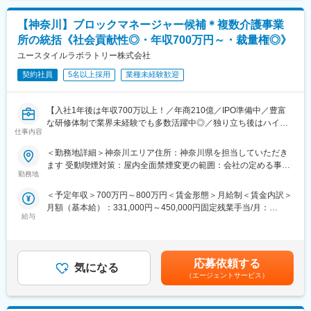
■教育体制
万円～賃金はあくまでも目安の金額であり、選考を通じて上下す
同社の入社者は9割以上が未経験からのスタートとなっており、入
る可能性があります。月給(月額)は固定手当を含めた表記です。
【業務のやりがい】
【神奈川】ブロックマネージャー候補＊複数介護事業
社後には2年に渡る研修プログラムを用意している他、点検は2人
医療のプロである医師と折衝するため、高いレベルの知識や営業
所の統括《社会貢献性◎・年収700万円～・裁量権◎》
以上で行いますので先輩にフォローしていただける環境です。
力が求められますが、その分、顧客ニーズに応えられたとき、直
・入社時研修（4-5日程）
ユースタイルラボラトリー株式会社
接感謝の言葉をかけられたときには大きなやりがいと社会貢献性
・フォローアップ研修
の高さを肌で感じることができます。
契約社員
5名以上採用
業種未経験歓迎
・技術2ヵ年ロードマップ研修
・メーカーメンテナンス研修
変更の範囲：会社の定める業務
・資格手当取得金制度（ランクに応じて3-15万支給/研修の受講・
【入社1年後は年収700万以上！／年商210億／IPO準備中／豊富
試験費の会社負担
な研修体制で業界未経験でも多数活躍中◎／独り立ち後はハイブ
仕事内容
リッドワーク（リモート×出社）も可能】
■キャリアパス
＜勤務地詳細＞神奈川エリア住所：神奈川県を担当していただき
最初の1~2年はメンテナンス業務に従事いただきますが業務に慣
重度障害のある方や高齢者の方等に医療的ケアサービスを行う訪
ます 受動喫煙対策：屋内全面禁煙変更の範囲：会社の定める事業
れてきたらメンテナンス業務だけでなく機械更新の提案など営業
問介護事業を提供する当社にて、複数の都道府県を束ねたブロッ
勤務地
所
にも挑戦いただけます。そのため、技術と営業の両面でスキルア
クの運営と責任売り上げの管理業務をお任せするブロックマネー
ップができる環境です。
＜予定年収＞700万円～800万円＜賃金形態＞月給制＜賃金内訳＞
ジャー候補を募集します。
月額（基本給）：331,000円～450,000円固定残業手当/月：
★下記インタビューをぜひご覧ください！
■働きやすい環境
給与
120,000円（固定残業時間45時間0分/月）超過した時間外労働の
https://eustylelab.co.jp/features/vol1
基本は土日祝お休みで、休日出勤は月に2回程度に発生しますが、
残業手当は追加支給＜月給＞451,000円～570,000円（一律手当を
振替休日取得を推奨しております。また直行直帰が可能で、フレ
含む）＜昇給有無＞有＜残業手当＞有＜給与補足＞■年1回の査定
【業務内容】
ックス制度もあるため働きやすい環境です。
有■賞与：年2回※前職給与を考慮※経験・スキル・スタートポジシ
・部門の運営、売上管理
応募依頼する
定期点検がメインで、緊急対応はほとんど発生しません。
気になる
ョンにおいて異なる※評価により昇格・昇給あり※エリアにより地
・営業活動
（エージェントサービス）
域加算手当分が異なる※時間外手当は別途全額支給賃金はあくまで
・サービス提供管理・保守
■福利厚生充実（規定あり）
も目安の金額であり、選考を通じて上下する可能性があります。
・ご利用者様やご家族へのヒアリング、サービス設計・立上げ
・住宅手当
月給(月額)は固定手当を含めた表記です。
・ケアマネージャーや医療機関、福祉事業所、行政等との調整