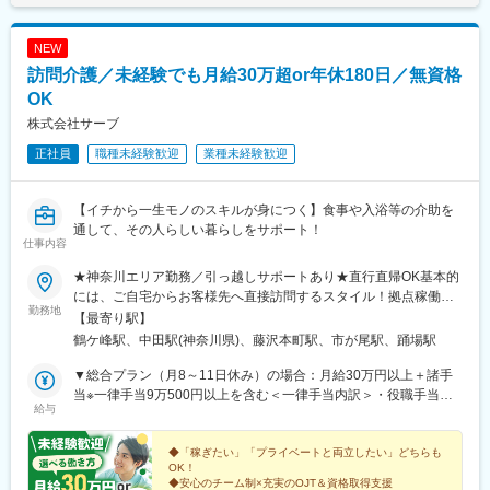
NEW
訪問介護／未経験でも月給30万超or年休180日／無資格
OK
株式会社サーブ
正社員
職種未経験歓迎
業種未経験歓迎
【イチから一生モノのスキルが身につく】食事や入浴等の介助を
通して、その人らしい暮らしをサポート！
仕事内容
★神奈川エリア勤務／引っ越しサポートあり★直行直帰OK基本的
には、ご自宅からお客様先へ直接訪問するスタイル！拠点稼働の
勤務地
場合は、下記での勤務が中心です。【鶴ヶ峰本店】横浜市旭区今
【最寄り駅】
川町2-14 キャッスルマンション鶴ヶ峰A棟101【中田支店】横浜
鶴ケ峰駅、中田駅(神奈川県)、藤沢本町駅、市が尾駅、踊場駅
市泉区中田南一丁目20-10 中田店舗2号室【藤沢支店】藤沢市本町
4丁目1-21 本町ドミール107【市ケ尾支店】横浜市青葉区市ヶ尾町
▼総合プラン（月8～11日休み）の場合：月給30万円以上＋諸手
1168-1 カーサー・ウチノ205号室
当※一律手当9万500円以上を含む＜一律手当内訳＞・役職手当
給与
（500円～7000円）・食事手当（5000円）・資格手当（1000円
～5000円）・通信手当（3000円）・住宅手当（2万円/規定有）・
健康増進手当（1万3000円）・技能手当（3000円～1万円）※試用
◆「稼ぎたい」「プライベートと両立したい」どちらも
OK！
期間後より支給・処遇改善手当（4万5000円）※試用期間後より支
◆安心のチーム制×充実のOJT＆資格取得支援