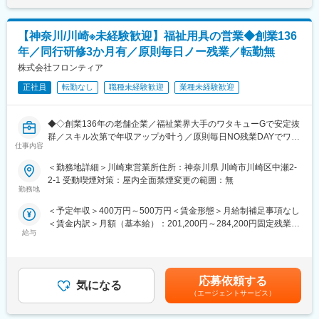
応
690万／30代後半／所長職賃金はあくまでも目安の金額であり、
を目指し、今回は医療機器営業担当者を募集します。
・出社後はメール対応や事務処理、営業車への福祉用具の積み込
選考を通じて上下する可能性があります。月給(月額)は固定手当を
みなどの準備業務
含めた表記です。
変更の範囲：会社の定める業務
【神奈川/川崎※未経験歓迎】福祉用具の営業◆創業136
年／同行研修3か月有／原則毎日ノー残業／転勤無
■業務の特徴：
＜商材＞
株式会社フロンティア
車いす、介護用ベッド、杖、歩行器などの福祉用具全般
正社員
転勤なし
職種未経験歓迎
業種未経験歓迎
＜顧客＞
・既存顧客8割／新規顧客2割
・居宅介護支援事業所／地域包括センター／各種医療機関のケア
◆◇創業136年の老舗企業／福祉業界大手のワタキューGで安定抜
マネージャー
群／スキル次第で年収アップが叶う／原則毎日NO残業DAYでワー
・ニーズを確認してケアマネジャーから福祉用具を必要とされる
仕事内容
クライフバランス充実／住居手当、家族手当、退職金など充実の
お客様を紹介いただきます
福利厚生有◆◇
＜勤務地詳細＞川崎東営業所住所：神奈川県 川崎市川崎区中瀬2-
＜担当エリア＞
2-1 受動喫煙対策：屋内全面禁煙変更の範囲：無
神奈川内の一部エリアを担当頂きます。地域ごとに営業所を置い
■業務概要：
勤務地
ているため、出張や転勤は発生しません。
当社は、保険薬局、福祉用具のレンタル・販売、看護・介護・施
＜予定年収＞400万円～500万円＜賃金形態＞月給制補足事項なし
設サービスを展開しています。今回は福祉用具のレンタル・販売
■競合との差別化：
＜賃金内訳＞月額（基本給）：201,200円～284,200円固定残業手
を担う営業ポジションでの募集です。
当社は業界大手であるワタキューGのグループ会社であり、特有
給与
当/月：29,198円～33,685円（固定残業時間22時間0分/月）超過し
のノウハウを生かした独自のPB製品を持っております。また、海
た時間外労働の残業手当は追加支給＜月給＞230,398円～317,885
■業務内容（一日の流れ）：
外の福祉先導企業との契約があるため、質の高い福祉用具を日本
円（一律手当を含む）＜昇給有無＞有＜残業手当＞有＜給与補足
担当エリア内での訪問活動を中心に、福祉用具の提案からアフタ
人仕様にカスタマイズして仕入れる等、品揃えの差別化で幅広い
＞■昇給：年1回■賞与：年2回※例：前年度実績141万6,000円（入
ーフォローまでを一貫して担当します。
応募依頼する
顧客ニーズに対応できます。
気になる
社2年目～営業所長含む、年間平均支給額）■モデル年収年収400
・各施設のケアマネジャーを訪問し、契約内容の確認や見込みニ
（エージェントサービス）
万円／20歳前半／営業担当職年収480万／30代前半／係長職年収
ーズのヒアリング
■入社後の流れ：
690万／30代後半／所長職賃金はあくまでも目安の金額であり、
・契約顧客宅を訪問し、福祉用具の使い方の説明・細かな調整対