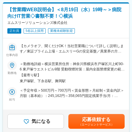
入社後は業務に必要な「福祉用具専門相談員」の資格取得を目指
選考を通じて上下する可能性があります。月給(月額)は固定手当を
応
していただきます。その後は、先輩社員との営業同行を中心とし
含めた表記です。
【営業職WEB説明会】＜8月19日（水）19時～＞病院
・出社後はメール対応や事務処理、営業車への福祉用具の積み込
た約3か月間のOJT研修を通じて、実務の流れや提案方法を習得し
みなどの準備業務
向けIT営業◇書類不要！◇横浜
ていただきます。
エムスリーソリューションズ株式会社
将来的には、個人宅への提案にとどまらず、医療機関や法人向け
■業務の特徴：
営業など、より規模の大きな提案業務にも携わっていただきま
＜商材＞
正社員
5名以上採用
業種未経験歓迎
す。
車いす、介護用ベッド、杖、歩行器などの福祉用具全般
＜顧客＞
■透明な評価制度：
【カメラオフ、聞くだけOK！当社営業職について詳しく説明しま
・既存顧客8割／新規顧客2割
当社の評価制度はチーム、個人、コンプライアンス評価に分かれ
す／東証プライム上場・エムスリーGの安定基盤／異業界の方も
・居宅介護支援事業所／地域包括センター／各種医療機関のケア
ているため、チームワークの大事にして助け合う社風が根付いて
仕事内容
歓迎】
マネージャー
おります。また、成果に応じて実績は賞与で反映されますので適
・ニーズを確認してケアマネジャーから福祉用具を必要とされる
＜勤務地詳細＞横浜営業所住所：神奈川県横浜市戸塚区川上町90-
性によって活躍できる環境です。
当社は、医療機関（クリニック・薬局）を対象に、『エムスリー
お客様を紹介いただきます
6 東戸塚ウエストビル9階 受動喫煙対策：屋内全面禁煙変更の範
デジカル』や『デジスマ診療』等の医療DX推進サービスを展開し
＜担当エリア＞
勤務地
囲：会社の定める事業所
【最寄り駅】
変更の範囲：会社の定める業務
ています。
神奈川内の一部エリアを担当頂きます。地域ごとに営業所を置い
東戸塚駅、下永谷駅、舞岡駅
ているため、出張や転勤は発生しません。
★書類不要！カメラオフ、聞くだけOK、帰宅途中など気軽にご参
＜予定年収＞500万円～700万円＜賃金形態＞月給制＜賃金内訳＞
加いただけます。
■競合との差別化：
月額（基本給）：245,162円～358,065円固定残業手当/月：
★事前に当社を知った上で応募できるため、初めての転職の方も
当社は業界大手であるワタキューGのグループ会社であり、特有
給与
37,380円～54,600円（固定残業時間20時間0分/月）超過した時間
安心です！
のノウハウを生かした独自のPB製品を持っております。また、海
外労働の残業手当は追加支給＜月給＞282,542円～412,665円（一
★説明会に参加された方は、面接回数が1回免除されます。
外の福祉先導企業との契約があるため、質の高い福祉用具を日本
律手当を含む）＜昇給有無＞有＜残業手当＞有＜給与補足＞※上記
人仕様にカスタマイズして仕入れる等、品揃えの差別化で幅広い
年収には固定残業代、インセンティブ平均額を含みます。※下記の
応募依頼する
＜営業職 WEB説明会＞
顧客ニーズに対応できます。
気になる
場合は別途支給固定残業時間を超過した時間外労働※営業インセン
（エージェントサービス）
【開催日時】
ティブ支給によって、上記年収以上になる場合もあります。■賞
8月19日（水）19時～20時
■入社後の流れ：