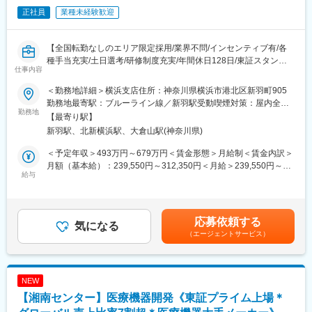
売上高は2022年度の189.3億円から2025年度には248.9億円へ成
正社員
業種未経験歓迎
長し、社員数も140名から161名へ増加するなど、事業規模を着実
に拡大しています。
今後さらなる顧客ニーズへの対応と組織強化を見据え、営業体制
【全国転勤なしのエリア限定採用/業界不問/インセンティブ有/各
の増強を目的とした増員採用を実施します。
種手当充実/土日選考/研修制度充実/年間休日128日/東証スタンダ
医療業界に興味を持ち、専門知識を身につけながら長期的に成長
仕事内容
ード上場フクダ電子G】
していきたい方を歓迎しています。
■業務概要：
＜勤務地詳細＞横浜支店住所：神奈川県横浜市港北区新羽町905
東証スタンダード市場に上場しているフクダ電子株式会社のグル
■医療業界未経験の方も安心してスタートできる環境です
勤務地最寄駅：ブルーライン線／新羽駅受動喫煙対策：屋内全面
ープ企業である当社にて、医療機器の提案営業に従事していただ
勤務地
入社後はOJTを中心に、勉強会や医療業界ニュースの共有などを
禁煙変更の範囲：会社の定める事業所（リモートワーク含む）
【最寄り駅】
きます。ドクターや代理店との密なコミュニケーションや、良好
通じて、業務時間内に専門知識を身につけられる環境を整えてい
新羽駅、北新横浜駅、大倉山駅(神奈川県)
な関係構築を重要視する営業スタイルです。
ます。
そのため、医療機器営業の経験がない方でも安心して業務をスタ
＜予定年収＞493万円～679万円＜賃金形態＞月給制＜賃金内訳＞
■詳細イメージ：
ートすることが可能です。
月額（基本給）：239,550円～312,350円＜月給＞239,550円～
・取扱製品：生体情報モニタ、スポットチェックモニタ、血圧脈
給与
実際に当社では、「医療に貢献したい」「より多くの患者様や医
312,350円＜昇給有無＞有＜残業手当＞有＜給与補足＞■別途営業
波検査装置、血圧計など
療従事者を支えたい」という想いを持って入社した社員が多数活
外勤手当支給■別途残業手当支給■賞与：年2回賃金はあくまでも
・営業先：医師、看護師、臨床工学技士、販売代理店
躍しています。
目安の金額であり、選考を通じて上下する可能性があります。月
・営業スタイル：代理店と協力して医療機関へ営業活動を行いま
専門知識や営業スキルは入社後に身につけられるため、医療業界
給(月額)は固定手当を含めた表記です。
応募依頼する
す。基本的に事務所へ出社しますが、直行直帰をする場合もあり
気になる
への興味・関心と成長意欲をお持ちの方を歓迎しています。
（エージェントサービス）
ます。全員に社用車を貸与しています。
・担当顧客数：病院数は一人当たり数十施設を担当いただきま
す。
・製品単価：数十万円～数百万円
変更の範囲：会社の定める業務
NEW
・競合優位性：フクダ電子とオムロンヘルスケアの両社の商品を
【湘南センター】医療機器開発《東証プライム上場＊
販売できるのは当社のみです。血圧計、体温計のデータを飛ば
し、病院の電子カルテに表示するなど、これまでにない画期的な