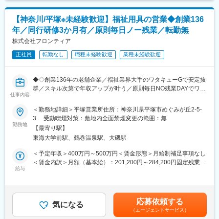
当社は売上高256億円、全国77拠点、従業員数570名規模を誇る調
■主な取り扱い商品群：
剤機器メーカーです。1971年創業と半世紀以上歴史をもち、特に
不整脈治療・心臓カテーテル・下肢血管治療カテーテル・ペース
1980年代から他社に先駆けてスウェーデンなどヨーロッパに販売
【神奈川/平塚※未経験歓迎】福祉用具の営業◆創業136
メーカー等
網を拡大してきました。国内だけでなく、海外での売上も安定的
年／同行研修3か月有／原則毎日ノー残業／転勤無
に伸びているため経営が安定しています。
■配属先の組織構成：
株式会社フロンティア
営業30名
正社員
転勤なし
職種未経験歓迎
業種未経験歓迎
変更の範囲：会社の定める業務
■採用背景：
今後、海外からの医療機器の輸入により取扱商品を増やしていく
◆◇創業136年の老舗企業／福祉業界大手のワタキューGで安定抜
予定もあり、営業強化のため、営業職員を募集いたします。
群／スキル次第で年収アップが叶う／原則毎日NO残業DAYでワー
仕事内容
クライフバランス充実／住居手当、家族手当、退職金など充実の
■教育体制：
福利厚生有◆◇
＜勤務地詳細＞平塚営業所住所：神奈川県平塚市めぐみが丘2-5-
「スタッフの資質の向上」という理念をベースに、数多くの社内
3 受動喫煙対策：敷地内全面禁煙変更の範囲：無
外レクチャーを開催しています。その他にも勉強会、講習会、医
■業務概要：
勤務地
学会への参加を積極的に行い、医療現場へのサポート力の強化を
【最寄り駅】
当社は、保険薬局、福祉用具のレンタル・販売、看護・介護・施
図っています。
東海大学前駅、鶴巻温泉駅、大磯駅
設サービスを展開しています。今回は福祉用具のレンタル・販売
を担う営業ポジションでの募集です。
＜予定年収＞400万円～500万円＜賃金形態＞月給制補足事項なし
■当社の特徴：
＜賃金内訳＞月額（基本給）：201,200円～284,200円固定残業手
医療機器、理化学機器の販売、医療機器の輸入販売 （心臓関連商
■業務内容（一日の流れ）：
給与
当/月：29,198円～33,685円（固定残業時間22時間0分/月）超過し
品、血管カテーテル類、体内埋め込み材料、内視鏡手術関連商
担当エリア内での訪問活動を中心に、福祉用具の提案からアフタ
た時間外労働の残業手当は追加支給＜月給＞230,398円～317,885
品、人工透析関連商品、外科手術用品など）など先端医療機器の
ーフォローまでを一貫して担当します。
円（一律手当を含む）＜昇給有無＞有＜残業手当＞有＜給与補足
提供を通じて医療現場へのサポートを手がけている当社。その専
・各施設のケアマネジャーを訪問し、契約内容の確認や見込みニ
＞■昇給：年1回■賞与：年2回※例：前年度実績141万6,000円（入
門知識の高さと手厚いサポート体制から多くの医療関係者に支持
応募依頼する
ーズのヒアリング
気になる
社2年目～営業所長含む、年間平均支給額）■モデル年収年収400
を受け、1992年の設立より確かな成長を続けています。現在は広
（エージェントサービス）
・契約顧客宅を訪問し、福祉用具の使い方の説明・細かな調整対
万円／20歳前半／営業担当職年収480万／30代前半／係長職年収
島本社を中心に、全国11箇所にて営業所を展開。更なる業務拡大