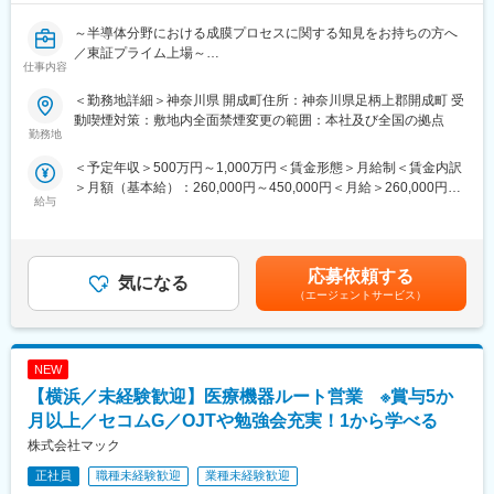
・メンテナンスのみならず、新しい設備の導入提案等も担当する
～半導体分野における成膜プロセスに関する知見をお持ちの方へ
ことができます。
／東証プライム上場～
・世の中の人々を助ける新薬の開発に奔走している研究員や生産
仕事内容
を支援する、社会貢献性を感じられる職務です。
募集職種では、世界中のお客様と共に心躍るイノベーション（ワ
・穏やかな社風で、社員の教育や知識の習得に投資をしていく方
＜勤務地詳細＞神奈川県 開成町住所：神奈川県足柄上郡開成町 受
クワク）を創出し、半導体の持続的な成長と世界の人々の笑顔を
針があります。
動喫煙対策：敷地内全面禁煙変更の範囲：本社及び全国の拠点
実現することをビジョンに掲げ、半導体の進化に貢献する材料開
勤務地
発を担っています。
■働き方：
＜予定年収＞500万円～1,000万円＜賃金形態＞月給制＜賃金内訳
月残業２０時間前後となっており、時期によって月に数回休日出
＞月額（基本給）：260,000円～450,000円＜月給＞260,000円～
◆募集背景
勤が発生することもございますが、振替休日を必ず取得していた
給与
450,000円＜昇給有無＞有＜残業手当＞有＜給与補足＞経験・能
富士フイルムの半導体材料事業は、長年培ってきたフォトレジス
だきます。
力を考慮のうえ、決定します。賃金はあくまでも目安の金額であ
トを代表としたパターニング技術を、半導体デバイスに応用する
り、選考を通じて上下する可能性があります。月給(月額)は固定手
ことから開始し、現在ではパターニングから半導体材料/電子材料
■当社の特徴：
当を含めた表記です。
全般への拡大を図っています。その中で、製膜プロセス向けのプ
応募依頼する
・当社は第一三共グループの基幹業務を効率的、且つ安定的に提
気になる
リカーサー(ALD・CVD)開発の顧客ニーズが高まっており、素材
供するプロフェッショナル集団として、業務品質の向上や付加価
（エージェントサービス）
開発・装置メーカーとの協業を加速していただける方を募集しま
値の創出に努めています。
す。
・今後は、第一三共グループの発展に貢献する為、従来のシェア
ードサービスの概念にとらわれず、計画から実施完了まで一貫し
NEW
◆担当職務
た業務サービスを提供し、
・当社化学合成チーム/海外関係会社/外部協業会社とのハブとな
【横浜／未経験歓迎】医療機器ルート営業 ※賞与5か
さらには第一三共グループ各社の経営課題に対しても専門的な見
り、開発を推進
地から解決策を提案、実現していく先進的ビジネスサポート企業
月以上／セコムG／OJTや勉強会充実！1から学べる
・国内外の顧客、顧客候補とのコンタクトを通じた顧客ニーズの
を目指していきます。
株式会社マック
リサーチ
・顧客ニーズに対応した評価系探索・構築
変更の範囲：会社の定める業務
正社員
職種未経験歓迎
業種未経験歓迎
・顧客への新製品導入活動