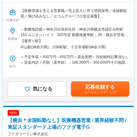
・量産品の立ち上げ
【医療現場を支える営業職／売上拡大に伴う増員採用／未経験歓
◆仕事の魅力
迎／飛び込みなし／セコムグループの安定基盤】
仕事内容
半導体製造プロセスにおいて成膜工程は欠かせぬ工程であり、デ
バイスの複雑化に伴い、プリカーサーへの技術要求も難易度が高
■業務内容
＜勤務地詳細＞神奈川出張所住所：神奈川県横浜市緑区台村町
まっており、従来から求められているプロセス耐性だけでなく、
当社の営業担当として、セコム提携病院をはじめとした各医療機
163 ユニオンハイツ 305号室 勤務地最寄駅：JR・横浜市営地下
複雑な3D構造への製膜も求められ始めています。プリカーサー事
関のお客様に対して医療機器・医療材料の提案営業を担当してい
勤務地
鉄線／中山駅受動喫煙対策：屋内全面禁煙変更の範囲：会社の定
【最寄り駅】
業では、化学合成チームや解析センター、海外の関係会社との密
ただきます。
める事業所
中山駅(神奈川県)、川和町駅、十日市場駅(神奈川県)
な社内連携に加え、装置メーカーや顧客と直接協力しながら最先
お客様である医療機関をご訪問し、医師をはじめとした医療現場
端プロセスの開発に携わります。開発から顧客導入までの一連の
スタッフのご要望をお聞きし、ご要望にマッチした医療機器・材
＜予定年収＞400万円～650万円＜賃金形態＞月給制特記事項なし
商品化プロセスに主体的に関わるやりがいのある仕事であり、日
料を探しご提案。その後は、商品の納品やアフターフォローを行
＜賃金内訳＞月額（基本給）：186,300円～300,000円その他固定
常的に海外との協業も活発に行われているため、グローバルな視
っていただきます。
給与
手当/月：33,000円～77,000円固定残業手当/月：47,000円（固定
点での業務経験を積むことができます。
その他、新規開業や増改築の企画・提案・納品までのコンサルテ
残業時間30時間0分/月～20時間0分/月）超過した時間外労働の残
ィングなどを行う場合もございます。
業手当は追加支給＜月給＞266,300円～424,000円（一律手当を含
変更の範囲：当社業務全般
お客様はセコム提携病院を中心とした既存顧客が大半です。長期
む）＜昇給有無＞有＜残業手当＞有＜給与補足＞※給与は前職・経
応募依頼する
的な信頼関係を構築しながら、医療現場を支えていく営業スタイ
気になる
験を考慮の上決定■昇給：年1回（4月）■賞与：年2回（6・12
（エージェントサービス）
ルが特徴です。
月） 賞与実績:基本給の5.2ヵ月(前年度実績)賃金はあくまでも目
新規顧客への営業についても、既存のお客様や関連先からのご紹
安の金額であり、選考を通じて上下する可能性があります。月給
介が中心となるため、飛び込み営業はありません。
(月額)は固定手当を含めた表記です。
NEW
■募集背景
【横浜＊全国転勤なし】医療機器営業 / 業界経験不問 /
セコムグループの一員として医療機器の提案・販売を行う当社で
は、近年、セコム提携医療機関からの案件が増加しており、業績
東証スタンダード上場のフクダ電子G
は継続的に拡大しています。
フクダコーリン株式会社