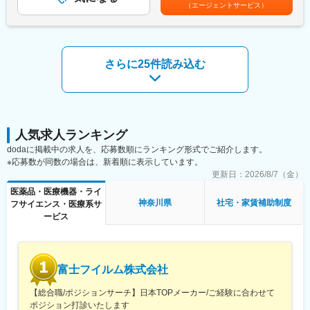
当、時間外手当、休日出勤手当、別居手当、別居手当加算 ほか
（エージェントサービス）
価
賃金はあくまでも目安の金額であり、選考を通じて上下する可能
・当社開発品及び市販品の導出活動における製剤パートの資料準
性があります。月給(月額)は固定手当を含めた表記です。
備及び対応
【業務の魅力】
さらに25件読み込む
比較的組織規模が小さいので、医薬品開発の早期から承認申請対
応まで、様々な幅広い経験を積むことができます。また、組織と
して自身で考え動くということを徹底しており、状況にもよりま
すが自身の考え次第で様々なことにチャレンジできます。
【研究所の立地的な魅力】
人気求人ランキング
当社の医薬研究所は神奈川県川崎市（京急川崎大師駅そば）に立
dodaに掲載中の求人を、応募数順にランキング形式でご紹介します。
地しているため、首都圏からの通勤に最適です。また本社（東京
※応募数が同数の場合は、新着順に表示しています。
都中央区）も近く連携が容易に行えます。
更新日：
2026/8/7（金）
医薬品・医療機器・ライ
【業務の特徴】
神奈川県
社宅・家賃補助制度
フサイエンス・医療系サ
医薬品ならではの規制をふまえつつ物理化学・化学工学的な専門
ービス
性を発揮しながら製剤の設計を行い、臨床開発と連動し工業化・
生産化検討により処方・製法をブラッシュアップしていきます。
上記を申請資料に耐えうるレポートとしてまとめ、製造販売承認
申請の一翼を担っていただきます。
富士フイルム株式会社
【配属組織備考】
【総合職/ポジションサーチ】日本TOPメーカー/ご経験に合わせて
・配属部署は、研究開発本部 ＣＭＣ統括部 製剤グループ?
ポジション打診いたします
・研究開発本部 ＣＭＣ統括部は3グループ33名体制（内、部長1