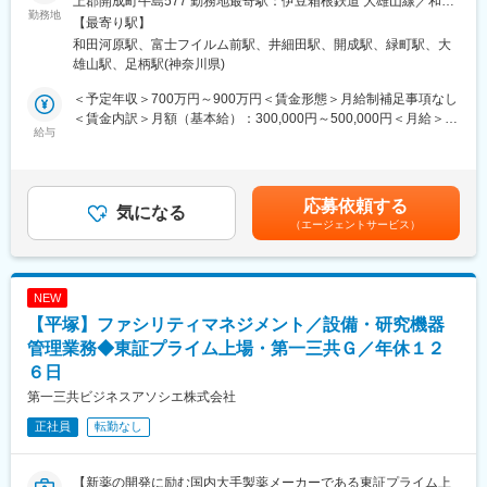
上郡開成町牛島577 勤務地最寄駅：伊豆箱根鉄道 大雄山線／和田
配属部署では次世代ディスプレイや次世代通信用材料、環境エネ
勤務地
あり、昼休みの利用にも便利
河原駅受動喫煙対策：屋内全面禁煙＜勤務地詳細2＞有機合成化学
【最寄り駅】
ルギー関連材料等の高機能材料分野における素材開発や製造化検
研究所［足柄］住所：神奈川県南足柄市中沼210 勤務地最寄駅：
和田河原駅、富士フイルム前駅、井細田駅、開成駅、緑町駅、大
討、合成プロセス開発を行っております。
伊豆箱根鉄道 大雄山線／和田河原駅受動喫煙対策：屋内全面禁煙
雄山駅、足柄駅(神奈川県)
分子設計技術と合成技術を駆使し、材料の性能向上を図るため、
変更の範囲：会社の定める業務
＜勤務地詳細3＞ 神奈川事業所［小田原］住所：神奈川県小田原
高分子材料・合成をお任せ致します。（高分子化学全般、高分子
市扇町2-12-1 勤務地最寄駅：伊豆箱根鉄道 大雄山線／井細田駅受
＜予定年収＞700万円～900万円＜賃金形態＞月給制補足事項なし
物性、高分子合成、重合反応開発など）
動喫煙対策：屋内全面禁煙変更の範囲：本文参照
＜賃金内訳＞月額（基本給）：300,000円～500,000円＜月給＞
【変更の範囲：会社の定める業務】
給与
300,000円～500,000円＜昇給有無＞有＜残業手当＞有＜給与補足
＞※表記年収は想定年収範囲ですが、実際の給与提示は前職や経験
◆就業環境：
を考慮の上、同社社内規程に準じ決定します。賃金はあくまでも
・平均残業時間20～30時間程度。フレックス制度や会社規程での
目安の金額であり、選考を通じて上下する可能性があります。月
応募依頼する
リモート勤務も活用いただけます（週2日可能）。
気になる
給(月額)は固定手当を含めた表記です。
（エージェントサービス）
・新幹線通勤も可能。交通費は全額会社負担となっており、品川
や新横浜から通勤も可能です。
◇社員インタビュー
https://careers.fujifilm.com/graduates/person/yoshioka.html
NEW
【平塚】ファシリティマネジメント／設備・研究機器
◆富士フイルム株式会社について：
同社は写真フィルムなどで培ってきた技術を生かし、「ヘルスケ
管理業務◆東証プライム上場・第一三共Ｇ／年休１２
ア」「エレクトロニクス」「イメージング」の3つの領域で幅広い
６日
事業を展開しています。価値ある製品・サービスを提供し、社会
第一三共ビジネスアソシエ株式会社
の発展と人々の生活の質の向上に貢献することを目指していま
す。
正社員
転勤なし
「ヘルスケア」領域では、「予防」「診断」「治療」をカバーす
る国内唯一のトータルヘルスケアカンパニーとして、世界中の医
療問題の解決に取り組んでいます。
【新薬の開発に励む国内大手製薬メーカーである東証プライム上