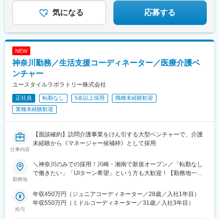
気になる
応募する
NEW
神奈川勤務／生活支援コーディネーター／医療介護ベ
ンチャー
ユースタイルラボラトリー株式会社
正社員
転勤なし
5名以上採用
職種未経験歓迎
業種未経験歓迎
【面談確約】訪問介護事業をけん引する大型ベンチャーで、介護
未経験から《マネージャー候補枠》として採用
仕事内容
＼神奈川のみでの採用！川崎・湘南で新規オープン／「転勤なし
で働きたい」「UIターン希望」という方も大歓迎！【勤務地一
勤務地
覧】＜横浜市＞鶴見区、神奈川区、西区、中区、南区、保土ヶ谷
区、磯子区、金沢区、港北区、戸塚区、港南区、旭区、緑区、瀬
年収450万円（ジュニアコーディネーター／28歳／入社1年目）
谷区、栄区、泉区、青葉区、都筑区＜川崎市＞川崎区、幸区、中
年収550万円（ミドルコーディネーター／31歳／入社3年目）
原区、高津区、多摩区、宮前区、麻生区＜相模原市＞緑区、中央
給与
区、南区＜その他＞横須賀市、平塚市、鎌倉市、藤沢市、茅ヶ崎