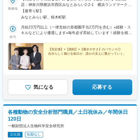
店：神奈川県横浜市西区みなとみらい2-2-1 横浜ランドマークタ
勤務地
ワー18F《アクセス》- 横浜高速鉄道「みなとみらい駅」から徒歩
【最寄り駅】
3分- JR・横浜市営地下鉄「桜木町」から歩く歩道で徒歩5分※受動
みなとみらい駅、桜木町駅
喫煙対策：屋内禁煙
月給23万円以上（一律支給の首都圏手当2万円を含む）※経験・ス
キルなどにより優遇します※毎年必ず昇給しています！経験を積め
給与
ば積むほど収入も着実にアップ♪
【安定感】×【挑戦】×【働きやすさ】のバランス◎
自分らしく働ける毎日が、誰かの支えに繋がっていく。
気になる
応募する
各種動物の安全分析部門職員／土日祝休み／年間休日
120日
一般財団法人生物科学安全研究所
正社員
転勤なし