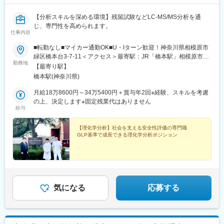
【分析スキルを深める環境】残留試験などLC-MS/MS分析を通
じ、専門性を高められます。
仕事内容
■転勤なし■マイカー通勤OK■U・Iターン歓迎！神奈川県相模原市
緑区橋本台3-7-11＜アクセス＞最寄駅：JR「橋本駅」相模原市コ
勤務地
ミュニティバスをご利用ください。JR「橋本駅」南口発⇒2番乗
【最寄り駅】
り場より「橋30 相模川自然の村」行き乗車⇒「北の丘センタ
橋本駅(神奈川県)
ー」下車よりすぐ
月給18万8600円～34万5400円＋賞与年2回※経験、スキルを考慮
の上、決定します※固定残業代はありません
給与
【理化学分析】社会を支える安全性評価の専門職
GLP基準で成長できる理化学分析ポジション
気になる
応募する