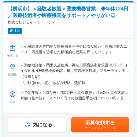
・新規訪問
【キャリアパス（例）】
【横浜市】＜経験者歓迎＞医療機器営業 ◆年休124日
・医療介護スタッフ（2週間程度の基礎研修必要資格取得、現場業
／医療技術者や医療機関をサポート／やりがい◎
【その他補足情報】
務）
・長期間の研修を用意しているため職種未経験＆技術的な知識が
株式会社ジェイ・シー・ティ
・サービスリーダー（入社3カ月～※研修期間）
全く無い方でも立ち上りが可能となっております。
・サービス提供責任者（入社半年／年収420～650万円）
正社員
・正社員登用は前提の採用です。就業態度に問題がなければ原則
・サービスマネージャー（入社1年／年収560～700万円）
登用となり、業界トップクラスシェアを誇る優良企業の正社員と
・エリアマネージャー（入社1年～／年収700～800万円）
して安定就業が可能です。（登用率98%、試験やノルマなし）
・ブロックマネージャー（年収800～900万円）
＜心臓関連の専門的な医療機器を中心に取り扱い、医療現場のニ
・業界トップクラスのIoT製品や医療システムに触れる事が可能で
・ゼネラルマネージャー（年収900～1200万円）
ーズ・満足度を追求した積極的な提案を行っています＞
す。また、販売スキルだけでなく薬局運営コンサルティングのス
仕事内容
■担当業務：
キルも習得可能なため市場価値向上が可能です。
変更の範囲：会社の定める業務
病院等への循環器内科商品の販売や情報提供、病院のドクターや
＜勤務地詳細＞関東支店住所：神奈川県横浜市都筑区中川1‐29 イ
医療技術者と直接折衝し、ニーズをお聞きして商品の提案・販売
イダビル４F勤務地最寄駅：横浜市営地下鉄線／ブルーライン中川
【ポジションの魅力】
を行っていただきます。
勤務地
駅受動喫煙対策：屋内全面禁煙変更の範囲：会社の定める事業所
・同社の製品やシステムが、24時間止めてはならない医療現場の
【最寄り駅】
安心安全や、医療従事者の負担軽減に大きく貢献しています。
中川駅(神奈川県)、あざみ野駅、鷺沼駅
■業務の特徴：
・調剤というニッチな分野で、業界トップクラスのシェアを誇る
＊新しい医療機器の操作説明など技術面でのサポート役としてド
＜予定年収＞550万円～700万円＜賃金形態＞月給制＜賃金内訳＞
製品が多数あります。寡占市場だからこそ、競合製品を使ってい
クターや技士さんへのサポート業務を行います。商品知識と医療
月額（基本給）：215,000円その他固定手当/月：85,000円＜月給
る顧客からいかにシェアを獲得するか、試行錯誤する面白さがあ
に関する知識を活かしてください。
給与
＞300,000円＜昇給有無＞有＜残業手当＞有＜給与補足＞■賞与実
ります。
＊手術の立会いも行います。ドクターのように直接手術をするわ
績：基本給の3ヵ月（前年実績）【手当備考】■住宅手当：10,000
・同社の営業に決まったマニュアルはなく、自分なりの創意工夫
けではありませんが、”自分の仕事が病気で苦しむ患者様の役に立
円～30,000円（10,000円～ 全員支給）■地域手当：60,000円
が重要です。また個人だけでなく拠点単位での表彰制度もありチ
つ”そんな大きなやりがいのある仕事です。
（関東支店）賃金はあくまでも目安の金額であり、選考を通じて
ーム一丸で取り組む環境も魅力です。
応募依頼する
＊夜間もしくは休日の緊急対応業務（急患発生時）が入る可能性
気になる
上下する可能性があります。月給(月額)は固定手当を含めた表記で
（エージェントサービス）
がございます。
す。
【同社について】