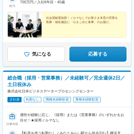
700万円／入社6年目・40歳
給与
社会貢献度抜群！ノルマなしでお客さま本意の営業を
医療・福祉施設に「心をこめた食事」のお届け。
気になる
応募する
総合職（採用・営業事務）／未経験可／完全週休2日／
土日祝休み
株式会社日本ビジネスデータープロセシングセンター
正社員
転勤なし
職種未経験歓迎
業種未経験歓迎
適性や経験に応じ、《採用》または《営業事務》のいずれかをお
任せ！★採用ノルマなし
仕事内容
【転居を伴う転勤なし／みなとみらい駅から徒歩3分♪】横浜支