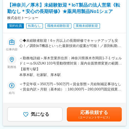
・家族手当
【神奈川／厚木】未経験歓迎＊IoT製品の法人営業《転
・スタッフの採用・指導・育成
・退職金制度など
・各種プロジェクトへの参加
勤なし＊安心の長期研修》★薬局用製品No1シェア
※担当エリアは選考時の希望を考慮の上、決定します。
株式会社トーショー
■組織構成
セールスエンジニア5名、事務1名(女性)のスタッフがおります。
【入社直後の流れ】
契約社員
転勤なし
職種未経験歓迎
業種未経験歓迎
20～30代の比較的若いメンバーで構成されています。
入社後は首都圏（東京・神奈川・埼玉）、福岡、大阪、兵庫のい
ずれかの事業所にて、6か月間のマネージャー養成研修を行いま
■グループ会社の特徴:
◇◆未経験者歓迎！6ヶ月以上の長期研修でキャッチアップも安
す。
親会社である株式会社セントラルユニは医療業界に貢献する老舗
心！／調剤IoT機器といった最新技術の提案が可能！／原則転勤は
■入社～1カ月目
企業であり自己資本率70%以上と経営基盤も安定しています。同
仕事内容
無いため特定エリアで就業されたい方も歓迎！社会貢献性の高い
・業界未経験者でもゼロから学ぶことができる基礎研修／必要資
社は全国でも数少ない医療分野特化の設備メーカーであり、高い
仕事◆◇
格取得。なお、資格取得のための費用は当社負担となります。
＜勤務地詳細＞厚木営業所住所：神奈川県厚木市岡田1-7-1 ヴェル
優位性があります。他社では学べない、高度かつ精密な技術・知
■1～3か月目
ドミールSUZUKI 103号受動喫煙対策：屋内全面禁煙変更の範囲：
識を学ぶことが可能です。
【はじめに】
・OJTを受けながら日勤・夜勤両方の介護現場での業務をお任せ
勤務地
会社の定める事業所（リモートワーク含む）
【最寄り駅】
既存のお客様である調剤薬局やドラッグストアに対して、主力製
します。
変更の範囲：本文参照
本厚木駅、社家駅、厚木駅
品である全自動調剤分包機などの調剤IoT機器を販売いただく職種
※研修終了後は現場業務は無くなるため日勤のみ
となります。
■3～6か月目
＜予定年収＞350万円～500万円＜賃金形態＞月給制補足事項なし
IoT製品の販売スキルの市場価値は上昇の一途を辿っており、同社
・マネージャー業務を学んでいただきます。ピープルマネジメン
＜賃金内訳＞月額（基本給）：180,000円～280,000円固定残業手
で得られるスキルも例外ではありません。完全未経験から市場価
トだけでなく、売上管理や各事業所が目標を達成するための事業
給与
当/月：40,000円～70,000円（固定残業時間33時間0分/月）超過し
値を高める事ができる貴重な求人となります。
所運営を行います。※上司がメンターとなり手厚いサポートがござ
た時間外労働の残業手当は追加支給＜月給＞220,000円～350,000
います。
円（一律手当を含む）＜昇給有無＞有＜残業手当＞有＜給与補足
【業務概要】
■本配属後
＞※給与詳細は、年齢・スキルを考慮し決定します。■昇給：年1
応募依頼する
・提案資料作成
・各事業所の課題や目的に合わせてマネジメント業務に専念頂き
気になる
回■賞与：年2回年収420万円／30歳 経験5年年収500万円／32歳
（エージェントサービス）
・顧客要望のヒアリング、製品提案
ます。
経験7年賃金はあくまでも目安の金額であり、選考を通じて上下す
・見積もり作成
※独り立ち後はリモート×出社も可
る可能性があります。月給(月額)は固定手当を含めた表記です。
・製品導入後の定期的なアフターフォロー