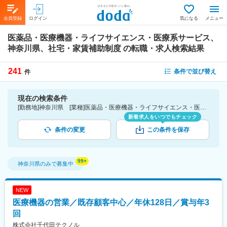
会員登録
ログイン
気になる
メニュー
医薬品・医療機器・ライフサイエンス・医療系サービス、
神奈川県、社宅・家賃補助制度
の転職・求人検索結果
241
条件で並び替え
件
現在の検索条件
[勤務地]神奈川県 [業種]医薬品・医療機器・ライフサイエンス・医療系サービス [詳細条件](待遇・福利厚生)社宅・家賃補助制度
新着求人をいつでもチェック
条件の変更
この条件を保存
神奈川県
のみで募集中
NEW
医療機器の営業／既存顧客中心／年休128日／賞与年3
回
株式会社千代田テクノル