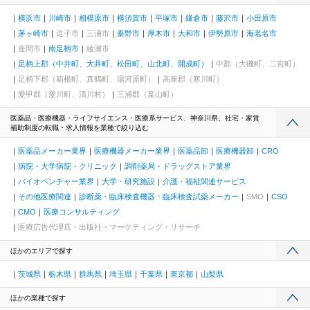
横浜市
川崎市
相模原市
横須賀市
平塚市
鎌倉市
藤沢市
小田原市
茅ヶ崎市
逗子市
三浦市
秦野市
厚木市
大和市
伊勢原市
海老名市
座間市
南足柄市
綾瀬市
足柄上郡（中井町、大井町、松田町、山北町、開成町）
中郡（大磯町、二宮町）
足柄下郡（箱根町、真鶴町、湯河原町）
高座郡（寒川町）
愛甲郡（愛川町、清川村）
三浦郡（葉山町）
医薬品・医療機器・ライフサイエンス・医療系サービス、神奈川県、社宅・家賃
補助制度の転職・求人情報を業種で絞り込む
医薬品メーカー業界
医療機器メーカー業界
医薬品卸
医療機器卸
CRO
病院・大学病院・クリニック
調剤薬局・ドラッグストア業界
バイオベンチャー業界
大学・研究施設
介護・福祉関連サービス
その他医療関連
診断薬・臨床検査機器・臨床検査試薬メーカー
SMO
CSO
CMO
医療コンサルティング
医療広告代理店・出版社・マーケティング・リサーチ
ほかのエリアで探す
茨城県
栃木県
群馬県
埼玉県
千葉県
東京都
山梨県
ほかの業種で探す