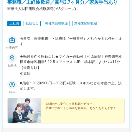
事務職／未経験歓迎／賞与3.7ヶ月分／家族手当あり
医療法人財団明理会相原病院(IMSグループ)
正社員
転勤なし
職種未経験歓迎
業種未経験歓迎
医事課（医療事務）・総務課（一般事務）どちらかをお任せしま
す。
仕事内容
★転居を伴う転勤なし★マイカー通勤可【相原病院】神奈川県相
模原市緑区相原5-12-5＜アクセス＞JR「橋本駅」よりバス11分。
勤務地
バス停「森の上」の目の前JR「相原駅」よりバス4分。バス停
【最寄り駅】
「相原十字路」から徒歩15分▼転居を伴う転勤なし異動はほぼな
相原駅
く、慣れ親しんだ地で、長期的なキャリアを築ける環境です。※万
が一に発生する場合も転勤先は神奈川、東京エリア内のみ
■月給：20万6900円～30万円※経験・スキルなどを考慮の上、決
定します。
給与
未経験から安心して事務職デビュー！
手厚いサポートと温かな職場が、あなたを支えます！