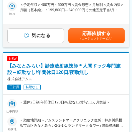
・薬剤管理
＜予定年収＞400万円～500万円＜賃金形態＞月給制＜賃金内訳＞
・患者とその家族のサポート
月額（基本給）：199,800円～240,000円その他固定手当/月：
・チーム連携／意見交換など
給与
29,000円＜月給＞228,800円～269,000円＜昇給有無＞有＜残業手
当＞有＜給与補足＞※年齢、経験、能力を考慮のうえ、規定により
■働く環境：
決定します。■賞与：年2回※約3ケ月分■昇給：年1回■その他固定
年休120日、有給もとりやすく、残業がほぼ発生しないため、家
手当：調整手当6,000円、病棟手当23,000円■記載の月給に含まれ
応募依頼する
庭やプライベートを大切にでき、職員定着率は抜群です。また、
気になる
ないその他手当：・皆勤手当15,000円（皆勤時のみ支給）・夜勤
（エージェントサービス）
緊急入院の対応なども少なく、心にゆとりを持って患者様と向き
手当1回12,000円賃金はあくまでも目安の金額であり、選考を通
合える職場なので、年齢を重ねても活躍しやすく、定年後の再雇
じて上下する可能性があります。月給(月額)は固定手当を含めた表
用希望者も在籍しています。
記です。
NEW
■教育体制：
【みなとみらい】診療放射線技師＊人間ドック専門施
・OJTを中心に少しずつ業務を覚えていただきます。
・プリセプター制度（先輩看護師とのマンツーマンでの指導）を
設～転勤なし/年間休日120日/夜勤無し
導入しているので、わからないことをしっかり聞くことのできる
株式会社アムス
環境です。
正社員
転勤なし
・将来的には外部研修も想定しています。
■採用背景：
＜週休2日制/年間休日120日/転勤なし/賞与5.1カ月実績＞
新しい病院に生まれ変わるにあたり、看護部では採用活動を強化
していて、手厚い教育体制を整えています。リニューアル後は、
仕事内容
■業務概要：
職員食堂や休憩室などの福利厚生が充実するほか、子育てや家族
人間ドック専門施設での放射線科でのお仕事です。
の介護をしている方でも安心して勤務できる環境づくりに一層力
＜勤務地詳細＞アムスランドマーククリニック住所：神奈川県横
胸部X線検査、上部消化管X線検査、CTなどを中心に受診スケジュ
を注ぐ方針です。
浜市西区みなとみらい2-2-1-1 ランドマークタワー7階勤務地最寄
ールが円滑に進むよう、放射線技師としての業務をお任せいたし
勤務地
駅：ＪＲ京浜東北・根岸線／桜木町駅受動喫煙対策：屋内全面禁