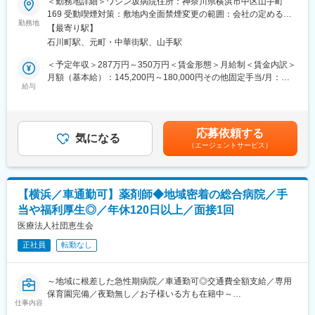
＜勤務地詳細＞ワシン坂病院住所：神奈川県横浜市中区山手町
医事課は入院担当2名・外来担当2名の計4名体制。派遣の方も多
「看護師を目指して医療の知識を身につけたい」
169 受動喫煙対策：敷地内全面禁煙変更の範囲：会社の定める事
く、落ち着いた雰囲気の中で、経験を活かしながら長く働ける職
「夜勤や残業を減らして働き方を改善したい」
勤務地
業所
場です。
【最寄り駅】
――そんな方にぴったりのお仕事です。
石川町駅、元町・中華街駅、山手駅
■病院について
横浜市中区にある創業70年の精神科病院で、看護補助スタッフと
＜予定年収＞287万円～350万円＜賃金形態＞月給制＜賃金内訳＞
昭和16年開設。急性期精神医療を中心に地域医療へ貢献している
して患者さまの療養生活を支えていただきます。
月額（基本給）：145,200円～180,000円その他固定手当/月：
精神科病院です。統合失調症やうつ病の患者様を中心に診療を行
給与
46,639円～48,205円＜月給＞191,839円～228,205円＜昇給有無
い、デイケアや訪問看護、地域連携にも力を入れています。患者
■業務内容…
＞有＜残業手当＞有＜給与補足＞※年齢、経験、能力を考慮のう
様とのコミュニケーションや気配りを大切にする、温かい風土が
おむつ交換や入浴介助などの生活支援
え、規定により決定■賞与：年2回※約3ケ月分■昇給：年1回■その
特徴です。
シーツ交換などの環境整備
他固定手当：調整手当+病棟手当＋職務手当＋特別手当■記載の月
応募依頼する
FAX対応などの簡単な事務業務
気になる
給に含まれないその他手当：・皆勤手当15,000円（皆勤時の
変更の範囲：会社の定める業務
（エージェントサービス）
み）・夜勤手当 1夜勤8,500円・日祝手当：2,000円賃金はあく
■無資格・未経験でも安心…
までも目安の金額であり、選考を通じて上下する可能性がありま
入職後はOJTを中心に、先輩スタッフがマンツーマンで指導する
す。月給(月額)は固定手当を含めた表記です。
プリセプター制度をご用意。介護経験を活かしながら、精神科医
【横浜／車通勤可】薬剤師◆地域密着の総合病院／手
療や看護の知識を学べます。看護師資格取得を目指す方には奨学
当や福利厚生◎／年休120日以上／面接1回
金制度もあります。
働き方改善が叶う環境
医療法人社団恵生会
正社員
転勤なし
■働きやすさ…
年間休日120日、残業ほぼなし
有給取得しやすい職場
～地域に根差した急性期病院／車通勤可◎交通費全額支給／専用
日勤のみ・夜勤ありなど働き方の相談可能
保育園完備／夜勤無し／お子様いる方も在籍中～
子育てや介護との両立も応援
仕事内容