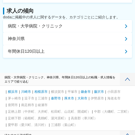
求人の傾向
dodaに掲載中の求人に関するデータを、カテゴリごとにご紹介します。
病院・大学病院・クリニック
神奈川県
年間休日120日以上
病院・大学病院・クリニック、神奈川県、年間休日120日以上の転職・求人情報を
エリアで絞り込む
横浜市
川崎市
相模原市
横須賀市
平塚市
鎌倉市
藤沢市
小田原市
茅ヶ崎市
逗子市
三浦市
秦野市
厚木市
大和市
伊勢原市
海老名市
座間市
南足柄市
綾瀬市
足柄上郡（中井町、大井町、松田町、山北町、開成町）
中郡（大磯町、二宮町）
足柄下郡（箱根町、真鶴町、湯河原町）
高座郡（寒川町）
愛甲郡（愛川町、清川村）
三浦郡（葉山町）