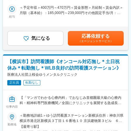
駅：ＪＲ京浜東北・根岸線／桜木町駅受動喫煙対策：屋内全面禁
煙変更の範囲：会社の定める事業所
＜予定年収＞400万円～470万円＜賃金形態＞月給制＜賃金内訳＞
【主な業務】
月額（基本給）：185,000円～239,000円その他固定手当/月：
組合、企業が契約している複数の施設の中でどうすれば自施設を
給与
20,000円固定残業手当/月：30,000円（固定残業時間15時間0分/
選んでもらえるかを先方担当者とコミュニケーションを取りなが
月）超過した時間外労働の残業手当は追加支給＜月給＞235,000
ら情報を引き出し、人間ドック受診者を増やす為の活動となりま
円～289,000円（一律手当を含む）＜昇給有無＞有＜残業手当＞
す。
有＜給与補足＞■昇給：年1回（4月）■賞与：年2回（7月・12月）
組合、企業によって特徴は様々なため方法は多種多様です。
応募依頼する
気になる
※昨年実績5.1ヶ月分賃金はあくまでも目安の金額であり、選考を
担当との関係構築によりどれだけキーとなる情報を引き出せるか
（エージェントサービス）
通じて上下する可能性があります。月給(月額)は固定手当を含めた
がポイントになります。
表記です。
人間ドック受診人数、時期やどの施設が人気あるか等、情報を引
き出すまでは個々の担当にお任せしますが、その後の方法はチー
【横浜市】訪問看護師《オンコール対応無し＊土日祝
ムで一緒に考えていきます。
休み＊転勤無し＊WLB良好の訪問看護ステーション》
【特徴】
医療法人社団上桜会ゆうメンタルクリニック
・1日の平均訪問件数2～3件程度です。
・メインは既存先へ訪問し先方担当者から聞いた情報から受診者
正社員
転勤なし
増加に繋がる提案をします。
・経験は必要なく、顧客と信頼関係を作れることが重要です。
【「マンガでわかる心療内科」でおなじみ首都圏最大級の心療内
・会社の健康管理は無数にあるため、受診者増加対策も無数にあ
科・精神科専門医療機関／全国にクリニックを展開する急成長中
ります。
仕事内容
の医療法人／土日祝休みで働きやすさ◎】
■同社の特徴：
＜勤務地詳細1＞ゆう訪問看護ステーション新横浜住所：神奈川県
■具体的な仕事内容
当施設は『安全・サービス・環境・効率』を運営方針とし、受診
横浜市港北区新横浜３丁目１６番地１０ 京浜建物第３ビル ６０
◎訪問看護業務
者の大切な健康と命を守ることを使命としています。
勤務地
３号室受動喫煙対策：敷地内全面禁煙＜勤務地詳細2＞ゆう訪問看
【最寄り駅】
・バイタル測定
人間ドック専門施設として、受診者の高い健康意識・ニーズに対