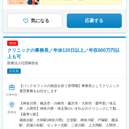
地域に根差し、患者様に寄り添う当社団の
仲間を支える『人事』として、
新たなキャリアを築きませんか？
気になる
応募する
NEW
クリニックの事務長／年休120日以上／年収800万円以
上も可
医療法人社団桐杏会
正社員
【バックオフィスの統括を担う管理職】事務長としてクリニック
運営業務をお任せします
仕事内容
【神奈川県：横浜市・川崎市・藤沢市・大和市・愛甲郡／埼玉
県：入間市】神奈川県・埼玉県のいずれかのクリニックにて勤務
勤務地
いただきます。※受動喫煙防止対策：院内禁煙
【最寄り駅】
湘南台駅、大和駅(神奈川県)、辻堂駅、神奈川駅、戸塚駅、横浜
駅、武蔵小杉駅、センター北駅、二俣川駅、上大岡駅、入間市