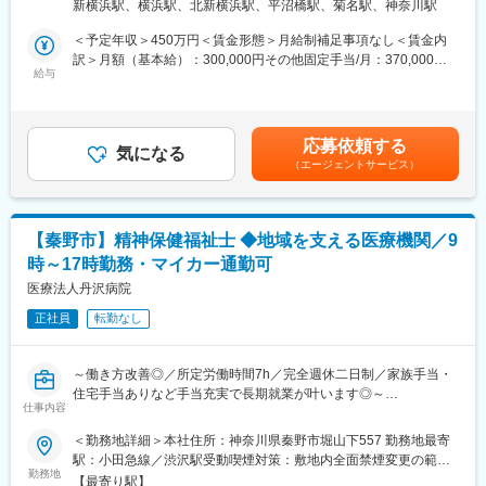
護ステーション新横浜 横浜サテライト住所：神奈川県横浜市西
新横浜駅、横浜駅、北新横浜駅、平沼橋駅、菊名駅、神奈川駅
・食事や睡眠などの健康状態のチェック、記録
応するだけでなく、落ち着いて受診できる施設環境やきめ細かい
区北幸一丁目11番地5号 相鉄KSビル8階 802C号室受動喫煙対策：
・服薬状況や副作用の確認
サービスを提供しています。医師、診療放射線技師、看護師、臨
敷地内全面禁煙変更の範囲：会社の定める事業所
＜予定年収＞450万円＜賃金形態＞月給制補足事項なし＜賃金内
・ご家族様へ利用者さんの状況共有、サポート
床検査技師、保健師、管理栄養士など、経験豊かな専門スタッフ
訳＞月額（基本給）：300,000円その他固定手当/月：370,000円
・医療機関や自治体、介護・就労関連の事業所との連携
が揃い、日本総合健診医学会、人間ドック学会、マンモグラフィ
給与
＜月給＞670,000円＜昇給有無＞有＜残業手当＞有＜給与補足＞
・通院同行など外出のサポート
検診精度管理中央委員会、超音波検査医学会等の各種認定を取得
昇給：年１回賞与：月給の0.5月分×２回を想定■インセンティブ有
★社用の自動車/電動自転車、または公共交通機関で1日2～4件程
し、さらなる医療技術向上に努めています。
り毎月120件を超えた訪問1件につき、1,500円／件を付与（例）
訪問。
アムスグループは1986年にホテルニューオータニ大阪に人間ドッ
140件／月訪問した場合、30,000円のインセンティブ発生賃金は
応募依頼する
★精神科訪問看護がメインになりますが、一部介護・身体介助を
ク専門施設を開院しました。その後も1993年に横浜・ランドマー
気になる
あくまでも目安の金額であり、選考を通じて上下する可能性があ
（エージェントサービス）
必要とされる利用者さんもいらっしゃいます。
クタワー内、そして2014年には3番目の施設として丸の内にクリ
ります。月給(月額)は固定手当を含めた表記です。
◎その他業務
ニックをオープンしました。現在も「夫婦受診キャンペーン」や
・電子カルテを使用した記録・書類作成～発送業務
「レディースデー」等、幅広いサービスを展開しています。
（毎月末～月初にかけて報告書・計画書等の作成）
【秦野市】精神保健福祉士 ◆地域を支える医療機関／9
・事務作業（関係機関との連絡調整・PC入力作業等）
変更の範囲：会社の定める業務
時～17時勤務・マイカー通勤可
・周辺医療機関等への挨拶回り（訪問がない空き時間等に行って
いただく場合があります）
医療法人丹沢病院
※訪問地域：横浜市港北区、都筑区、鶴見区、神奈川区、保土ヶ谷
正社員
転勤なし
区、中区、西区
■1日の流れ（例）
～働き方改善◎／所定労働時間7h／完全週休二日制／家族手当・
9:00 ステーションに出勤、スケジュールや申し送り等の確認。1
住宅手当ありなど手当充実で長期就業が叶います◎～
～2件程利用者さんの訪問
仕事内容
お昼休憩（1時間）
ケースワーカー業務をお任せします。
＜勤務地詳細＞本社住所：神奈川県秦野市堀山下557 勤務地最寄
午後 1～3件程利用者さんの訪問。訪問記録の作成や報告
駅：小田急線／渋沢駅受動喫煙対策：敷地内全面禁煙変更の範
18:00 ステーションへ帰所、退勤
■具体的には：
勤務地
囲：会社の定める事業所
【最寄り駅】