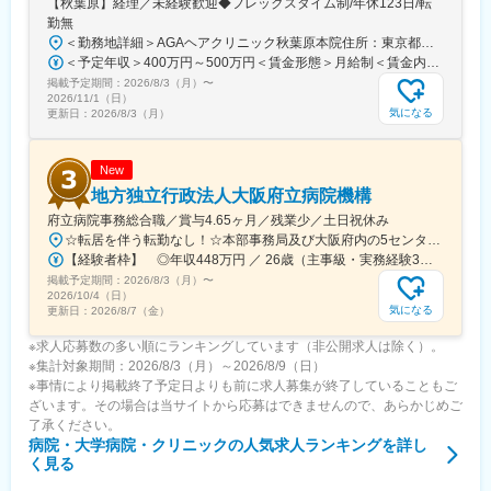
【秋葉原】経理／未経験歓迎◆フレックスタイム制/年休123日/転
勤無
＜勤務地詳細＞AGAヘアクリニック秋葉原本院住所：東京都千代田区外神田3-12-8 住友不動産秋葉原ビル9F受動喫煙対策：屋内全面禁煙変更の範囲：会社の定める事業所（リモートワーク含む）
＜予定年収＞400万円～500万円＜賃金形態＞月給制＜賃金内訳＞月額（基本給）：275,000円～350,000円＜月給＞275,000円～350,000円＜昇給有無＞有＜残業手当＞有＜給与補足＞■ 多職種手当:5万円（複数の職種をマルチに対応するスタッフへの手当） ■ 多エリア手当:4万円（複数の拠点を横断してくれるスタッフへの手当） ■ 役職手当:0～52万円■ 達成手当：0～100万円（半期評価によって増減する手当）賃金はあくまでも目安の金額であり、選考を通じて上下する可能性があります。月給(月額)は固定手当を含めた表記です。
掲載予定期間：
2026/8/3（月）
〜
2026/11/1（日）
気になる
更新日：
2026/8/3（月）
New
地方独立行政法人大阪府立病院機構
府立病院事務総合職／賞与4.65ヶ月／残業少／土日祝休み
☆転居を伴う転勤なし！☆本部事務局及び大阪府内の5センターの中から配属先を決定します♪◎本部事務局／大阪国際がんセンター└大阪府大阪市中央区大手前3-1-69◎大阪急性期・総合医療センター└大阪府大阪市住吉区万代東3-1-56◎大阪はびきの医療センター└大阪府羽曳野市はびきの3-7-1◎大阪精神医療センター└大阪府枚方市宮之坂3-16-21◎大阪母子医療センター└大阪府和泉市室堂町840
【経験者枠】 ◎年収448万円 ／ 26歳（主事級・実務経験3年）
掲載予定期間：
2026/8/3（月）
〜
2026/10/4（日）
気になる
更新日：
2026/8/7（金）
※求人応募数の多い順にランキングしています（非公開求人は除く）。
※集計対象期間：2026/8/3（月）～2026/8/9（日）
※事情により掲載終了予定日よりも前に求人募集が終了していることもご
ざいます。その場合は当サイトから応募はできませんので、あらかじめご
了承ください。
病院・大学病院・クリニック
の人気求人ランキングを詳し
く見る