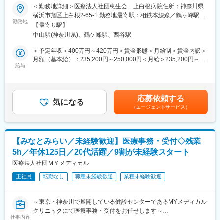
■業務内容：
＜勤務地詳細＞医療法人社団恵生会 上白根病院住所：神奈川県
精神科病院のため急な対応が少なく、患者さまとじっくり向き合
地域に根差した上白根病院にて、薬剤師として業務をお任せしま
横浜市旭区上白根2-65-1 勤務地最寄駅：相鉄本線線／鶴ヶ峰駅受
える環境です。年齢や経験を問わず長く活躍でき、定年後も働く
す。
勤務地
動喫煙対策：敷地内全面禁煙変更の範囲：会社の定める事業所
スタッフが在籍しています。
【最寄り駅】
中山駅(神奈川県)、鶴ケ峰駅、西谷駅
■具体的には：
■ワシン坂病院について…
急性期病院（一般病床150床）における薬剤師業務全般
＜予定年収＞400万円～420万円＜賃金形態＞月給制＜賃金内訳＞
精神科・神経科・内科を有する167床の病院として、地域に根差
調剤業務
月額（基本給）：235,200円～250,000円＜月給＞235,200円～
した精神科医療を提供。精神科デイケアにも力を入れており、多
製剤業務
給与
250,000円＜昇給有無＞有＜残業手当＞有＜給与補足＞※基本給に
職種が連携しながら患者さまの社会復帰を支援しています。看護
病棟業務
は、時間外手当や交通費は含みません。※月給は経験年数、スキル
副部長は男性で、男女ともに活躍中。人間関係も穏やかで、馴染
ＤＩ業務
を考慮いたします。【その他手当】住宅手当 15,000円扶養手
みやすい職場です。
服薬指導業務
当 最大20,000円通勤手当 定期代全額支給/2km以上時間外手当
こんな方を歓迎します
応募依頼する
医薬品管理業務 など
気になる
賃金はあくまでも目安の金額であり、選考を通じて上下する可能
（エージェントサービス）
性があります。月給(月額)は固定手当を含めた表記です。
将来、看護師資格の取得を目指したい方
【業務の紹介】
介護職から医療業界へステップアップしたい方
・内服、外用、注射薬調剤業務
精神科医療に興味がある方
当院は外来処方箋の90％以上を院外発行しているため、中央調剤
患者さまに寄り添った支援を大切にしたい方
【みなとみらい／未経験歓迎】医療事務・受付◇残業
室では主に入院患者さまが使用する薬の調剤業務を行っていま
働き方を見直し、長く安心して働きたい方
5h／年休125日／20代活躍／9割が未経験スタート
す。
・各病棟に病棟専任薬剤師を配置し、積極的に病棟業務や入院患
医療法人社団ＭＹメディカル
勤務時間帯もお気軽にご相談ください♪（夜勤相談可能）
者さまへの薬剤指導を行っています。
未経験から医療のキャリアを始められる環境をご用意していま
正社員
転勤なし
職種未経験歓迎
業種未経験歓迎
・がん化学療法のレジメン管理をはじめ、患者さまへの指導、混
す！
注業務を行っています。
・各種委員会活動（感染対策・NST・化学療法など）を行ってい
変更の範囲：会社の定める業務
～東京・神奈川で展開している健診センターであるMYメディカル
ます。
クリニックにて医療事務・受付をお任せします～
仕事内容
★年休120日残業5時間程度で有給取得もしやすい環境且つ、服装