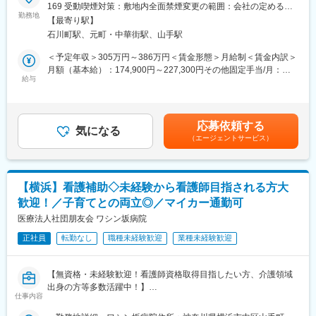
という方におすすめです。
・1960年に精神科単科の個人病院として開設。急速に進む高齢化
169 受動喫煙対策：敷地内全面禁煙変更の範囲：会社の定める事
勤務地
社会の中で急増する認知症、複雑化するストレス社会の中で増加
業所
【最寄り駅】
地域の中核を担う167床の精神科病院にて、入院・外来の医療事
傾向にあるうつ病、様々なストレス関連障害、統合失調症、双極
石川町駅、元町・中華街駅、山手駅
務スタッフを募集します。病院やクリニックでのレセプト業務経
性感情障害等、複雑化し多様化する精神疾患に幅広く対応できる
験をお持ちの方は、これまでの知識やスキルを活かしてご活躍い
よう体制を整えています。
＜予定年収＞305万円～386万円＜賃金形態＞月給制＜賃金内訳＞
ただけます。
・疾患のみならず、多様化する患者様の精神科治療のニーズに応
月額（基本給）：174,900円～227,300円その他固定手当/月：
給与
えるべく、チーム医療の充実、精神医学的な技術の充実は当然の
28,016円～30,374円＜月給＞202,916円～257,674円＜昇給有無
■仕事内容
ことながら、スタッフ全員が優しさと寛い（ひろい）心で患者様
＞有＜残業手当＞有＜給与補足＞※年齢、経験、能力を考慮のう
・外来受付
に接することを目指しています。
え、規定により決定します。■賞与：年2回※約3ケ月分■昇給：年1
・会計業務
・地域に開かれた病院として、他医療機関や介護・福祉等の機関
回■その他固定手当：調整手当＋特別手当■記載の月給に含まれな
応募依頼する
・入院・外来の医療事務業務
気になる
との地域連携を積極的に進め、地域の医療・介護・福祉の充実に
いその他手当：・皆勤手当15,000円※職務手当は役職者の場合、
（エージェントサービス）
・診療報酬請求業務（レセプト）
貢献しています。
皆勤手当ては皆勤時のみ支給賃金はあくまでも目安の金額であ
・電話対応（取次程度）
・通常の一般外来に加え、最新の知見に基づく医療が可能な治験
り、選考を通じて上下する可能性があります。月給(月額)は固定手
・その他事務業務全般
外来の設置、1日で心理からCT検査まで全ての検査が可能なもの
当を含めた表記です。
忘れ外来（放射線科専門医によるCT読影を実施）、合併症の対応
【横浜】看護補助◇未経験から看護師目指される方大
入職後は先輩職員からの引継ぎやマニュアルがあるため、精神科
として内科医の充実をはかるなどしており、患者様目線に立った
歓迎！／子育てとの両立◎／マイカー通勤可
未経験の方も安心してスタートできます。
良質な医療への取り組みを実践しています。
医療法人社団朋友会 ワシン坂病院
■働きやすさのポイント
変更の範囲：会社の定める業務
正社員
転勤なし
職種未経験歓迎
業種未経験歓迎
◎木曜は隔週休み、日祝休み、土曜は午前のみ
◎有給取得もしやすい環境
◎各駅から市営バス利用可、マイカー通勤も相談可能
【無資格・未経験歓迎！看護師資格取得目指したい方、介護領域
◎1食315円の給食あり
出身の方等多数活躍中！】
仕事内容
■組織構成
「介護現場で培った経験を活かしたい」