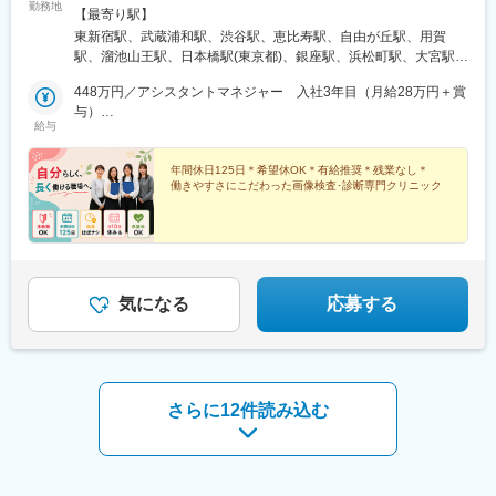
勤務地
■定期研修
務地を考慮します｡＜急募エリア＞■田園都市線沿線たまプラーザ
【最寄り駅】
／溝の口／用賀／長津田■東海道線沿線川崎／横浜／大船／藤沢■
東新宿駅、武蔵浦和駅、渋谷駅、恵比寿駅、自由が丘駅、用賀
【配属先について】
中央線沿線中野／高円寺／武蔵小金井／立川■西武池袋線沿線練馬
駅、溜池山王駅、日本橋駅(東京都)、銀座駅、浜松町駅、大宮駅
入社後は、研修拠点（ご自宅を考慮）にて配属となります。
高野台／富士見台＜他でも募集中！＞■東京都渋谷／新宿／池袋／
(埼玉県)、池袋駅、富士見台駅、日暮里駅(舎人ライナー)、御茶ノ
その後、事務長として東京・千葉・神奈川のいずれかのクリニッ
巣鴨／浜松町／恵比寿／日暮里／経堂／お茶の水／銀座／溜池山
448万円／アシスタントマネジャー 入社3年目（月給28万円＋賞
水駅、西新宿駅、府中駅(東京都)、中野駅(東京都)、武蔵小金井
クをご担当いただきます。
王／東京(日本橋)／向ケ丘遊園／町田／府中／自由が丘／目黒／南
与）
駅、立川南駅、経堂駅、新百合ケ丘駅、町田駅、長津田駅、横浜
給与
新宿／東新宿■神奈川県センター南／武蔵小杉／新百合ヶ丘／金沢
528万円／マネージャー（月給33万円＋賞与）
駅、大船駅、藤沢駅、たまプラーザ駅、センター南駅、武蔵小杉
【キャリアパス】
八景／本厚木／関内■千葉県千葉／柏／船橋■埼玉県大宮／北浦和
駅、武蔵溝ノ口駅、千葉駅、北浦和駅、柏駅、川崎駅、向ケ丘遊
事務長として、一つの拠点をご担当いただいた後、複数拠点のマ
／川口／さいたま新都心／武蔵浦和／与野★各地、最寄駅から直
年間休日125日＊希望休OK＊有給推奨＊残業なし＊
園駅、巣鴨駅、高円寺駅、練馬高野台駅、目黒駅、川口駅、金沢
働きやすさにこだわった画像検査･診断専門クリニック
ネジメントとして、範囲を広げていただくなどキャリアアップも
結や徒歩3～5分★ホテルや最新ビル内のクリニック多数｡どの施設
八景駅(京急線)、本厚木駅、さいたま新都心駅、新宿駅、与野駅、
可能です。また、当法人では新拠点も徐々に増えているため、新
も設備が充実し働きやすい環境です！※転居を伴う転勤はありませ
船橋駅、関内駅、新大久保駅、代官山駅、奥沢駅、赤坂駅(東京
拠点の事務長として一から拠点を作る、というキャリアパスもご
ん。＊今後も新規開院予定アリ！
都)、東京駅、有楽町駅、竹芝駅、中村橋駅、日暮里駅、新御茶ノ
ざいます。
水駅、都庁前駅、府中競馬正門前駅、立川駅、富士見町駅(神奈川
県)、溝の口駅、新千葉駅、京急川崎駅、登戸駅、金沢八景駅(横浜
【訪問診療とは】
シーサイドライン)、北与野駅、南新宿駅、京成船橋駅、伊勢佐木
気になる
応募する
訪問診療とは、通院することが困難な患者さまのご自宅やお過ご
長者町駅、西武新宿駅、九品仏駅、国会議事堂前駅、京橋駅(東京
しになっている有料老人ホーム等の高齢者施設へ医師が伺い、計
都)、東銀座駅、西日暮里駅、淡路町駅、西新宿五丁目駅、立川北
画的な医療サービス（診療）を行い健康管理のサポートをさせて
駅、高津駅(神奈川県)、京成千葉駅、東海神駅、馬車道駅
いただくことです。
変更の範囲：会社の定める業務
さらに12件読み込む