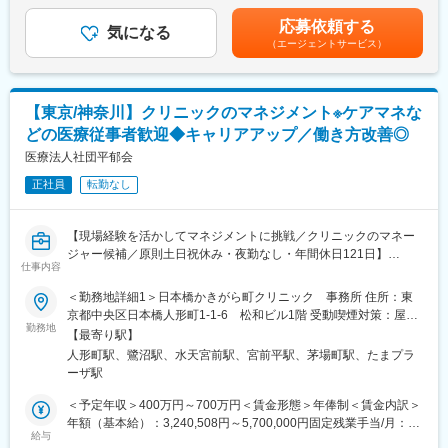
円～432,800円（一律手当を含む）＜昇給有無＞有＜残業手当＞
・エージェントとの関係性構築
有＜給与補足＞■賞与：年2回（7月・12月/ 昨年度実績約40万円)
応募依頼する
・応募対応
気になる
決算賞与（業績による）■昇給：年1回（4月）賃金はあくまでも
（エージェントサービス）
・面接対応
目安の金額であり、選考を通じて上下する可能性があります。月
・採用チームミーティングにて母集団形成状況の評価や改善施策
給(月額)は固定手当を含めた表記です。
の検討
・採用計画に基づいた採用戦略の立案と実行
【東京/神奈川】クリニックのマネジメント※ケアマネな
※経営企画室も一部兼任いただき、将来的には病院全体の運営に関
どの医療従事者歓迎◆キャリアアップ／働き方改善◎
わる経営企画にも携わっていただけることを期待しております。
医療法人社団平郁会
■組織構成：
正社員
転勤なし
ヒューマンリソースソリューション部：7名（20～50代）
※医療業界未経験者、職種未経験者が活躍しています。
＜前職例＞
【現場経験を活かしてマネジメントに挑戦／クリニックのマネー
・ラグジュアリーブランド販売員
ジャー候補／原則土日祝休み・夜勤なし・年間休日121日】
・秘書
仕事内容
・人材紹介営業職
【はじめに】
＜勤務地詳細1＞日本橋かきがら町クリニック 事務所 住所：東
・看護師
今回は、クリニックのマネージャー候補を募集します。現職の事
京都中央区日本橋人形町1-1-6 松和ビル1階 受動喫煙対策：屋内
務長の昇格に伴う増員募集です。これまで現場で後輩育成やリー
勤務地
全面禁煙＜勤務地詳細2＞平郁会みんなの荏田クリニック（2023
■入社後の流れ：
【最寄り駅】
ダーなどのご経験があり、マネジメントを目指したいという方か
年3月～）住所：神奈川県川崎市宮前区鷺沼１丁目５－１３ 鷺沼
OJTでの研修から始め、面接に同席していただくなど丁寧にサポ
人形町駅、鷺沼駅、水天宮前駅、宮前平駅、茅場町駅、たまプラ
らのご応募お待ちしております。
スカイビル2階勤務地最寄駅：東急田園都市線／鷺沼駅受動喫煙対
ートしますので、未経験の方でも安心して就業いただけます◎
ーザ駅
策：屋内全面禁煙変更の範囲：会社の定める事業所
【業務内容】
＜予定年収＞400万円～700万円＜賃金形態＞年俸制＜賃金内訳＞
■働き方：
《入社すぐお任せすること》
年額（基本給）：3,240,508円～5,700,000円固定残業手当/月：
・有給休暇取得率：80％
■診療アシスタント業務：
給与
63,291円～79,125円（固定残業時間30時間0分/月）超過した時間
・育児休暇取得実績あり、復帰率100%