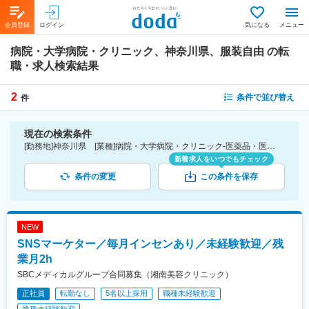
会員登録
ログイン
気になる
メニュー
病院・大学病院・クリニック、神奈川県、服装自由
の転
職・求人検索結果
2
条件で並び替え
件
現在の検索条件
[勤務地]神奈川県 [業種]病院・大学病院・クリニック-医薬品・医療機器・ライフサイエンス・医療系サービス [詳細条件](会社・職場の環境)服装自由
新着求人をいつでもチェック
条件の変更
この条件を保存
NEW
SNSマーケター／毎月インセンあり／未経験歓迎／残
業月2h
SBCメディカルグループ合同募集（湘南美容クリニック）
正社員
転勤なし
5名以上採用
職種未経験歓迎