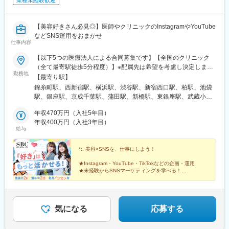
業種未経験歓迎
【美容好きさん必見◎】医師やクリニックのInstagramやYouTube
などSNS運用をおまかせ
仕事内容
【以下5つの医療法人による合同募集です】【全国のクリニック
（全て最寄駅徒歩5分程度）】※配属先は希望を考慮し決定します
勤務地
※転居を伴う転勤はありません／U・Iターン歓迎※希望する法人に
【最寄り駅】
応募することが可能です＜医療法人 湘美会＞上野、新宿、横浜、
錦糸町駅、西新宿駅、横浜駅、渋谷駅、新宿西口駅、柏駅、池袋
柏、池袋＜医療法人社団 孝和会＞表参道、上野、品川、渋谷、蒲
駅、銀座駅、京成千葉駅、蒲田駅、新橋駅、東銀座駅、武蔵小杉
田、立川、武蔵小杉、横浜、千葉、青森＜医療法人社団 菜寿会＞
駅、立川南駅、豊洲駅、恵比寿駅、新豊橋駅、北千住駅、新百合
新宿、銀座、赤羽、二子玉川、新橋、横浜、宇都宮＜医療法人社
年収470万円（入社5年目）
ケ丘駅、銀座一丁目駅、青葉台駅、新浦安駅、青森駅、東宿郷
団 愛恵会＞秋葉原、錦糸町、恵比寿、豊洲、足立、川崎、豊橋＜
年収400万円（入社3年目）
駅、表参道駅、上野広小路駅、品川駅、新宿三丁目駅、秋葉原
給与
医療法人社団 リッツ美容外科＞千葉
駅、赤羽駅、二子玉川駅、都庁前駅、神奈川駅、神泉駅、西武新
宿駅、東池袋駅、千葉駅、京急蒲田駅、新高島駅、内幸町駅、向
*:. 美容×SNSを、仕事にしよう！
河原駅、立川駅、新豊洲駅、代官山駅、豊橋駅、有楽町駅、新宿
駅(東京メトロ)、宇都宮駅東口駅、明治神宮前駅、上野御徒町駅、
★Instagram・YouTube・TikTokなどの企画・運用
新宿駅、末広町駅(東京都)、赤羽岩淵駅、二子新地駅、反町駅、都
★未経験からSNSマーケティングを学べる！
★月給27万円～｜毎月インセンティブ支給｜賞与年2回
電雑司ケ谷駅、新千葉駅、高島町駅、汐留駅、立川北駅、駅前
駅、京橋駅(東京都)、宇都宮駅、御徒町駅、淡路町駅
気になる
応募する