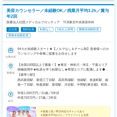
美容カウンセラー／未経験OK／残業月平均3.2h／賞与
年2回
医療法人社団メディカルフロンティア TCB東京中央美容外科
正社員
契約社員
転勤なし
5名以上採用
職種未経験歓迎
業種未経験歓迎
94％が未経験スタート★【ノルマなし＆チーム制】患者様へのカ
ウンセリングや各種ご提案をお任せします
仕事内容
【全国100院以上で募集！】★東京・神奈川・埼玉・千葉エリア
積極採用中★転居を伴う転勤なし★希望エリアに配属します◆ク
勤務地
リニック一覧＜全国100院以上展開＞【北海道・東北】旭川駅前
【最寄り駅】
院、青森院、盛岡院、秋田院、山形院、仙台駅前院、福島院、郡
西武新宿駅、新宿三丁目駅、高田馬場駅、池袋駅、有楽町駅、銀
山院 など【関東】新宿東口院、池袋駅前院、品川院、秋葉原
座一丁目駅、秋葉原駅、新宿駅、渋谷駅、中野駅(東京都)、町田
院、町田院、八王子院、千葉東口院、柏院、船橋院、川崎院、新
駅、立川北駅、八王子駅、品川駅、北千住駅、自由が丘駅、新横
横浜院、大宮東口院、水戸院、つくば院、宇都宮院、高崎院、前
年収1,000万円／31歳／5年目
浜駅、横浜駅、川崎駅、藤沢駅、本厚木駅、大宮駅(埼玉県)、川口
橋院 など【中部】名古屋駅前院 、名古屋栄院、金山院、岐阜
年収700万円／27歳／2年目
駅、川越駅、南越谷駅、宇都宮駅、水戸駅、つくば駅、千葉駅、
給与
院、静岡院、浜松院、三島院、新潟院、金沢院、福井院、富山
京成千葉駅、柏駅、京成船橋駅、松戸駅、高崎駅、前橋駅、旭川
院、長野院、松本院、山梨甲府駅前院 など【近畿】梅田大阪駅
駅、さっぽろ駅、あおば通駅、福島駅(福島県)、郡山駅(福島県)、
前院、大阪阪急梅田駅前院、枚方院、天王寺院、堺院、なんば
＃面接１回／即日内定のチャンスあり
青森駅、盛岡駅、山形駅、秋田駅、矢場町駅、近鉄名古屋駅、金
＃残業月平均3.2ｈ／プライベートも充実
院、心斎橋院、京都駅前院、奈良院、和歌山院、四日市院 など