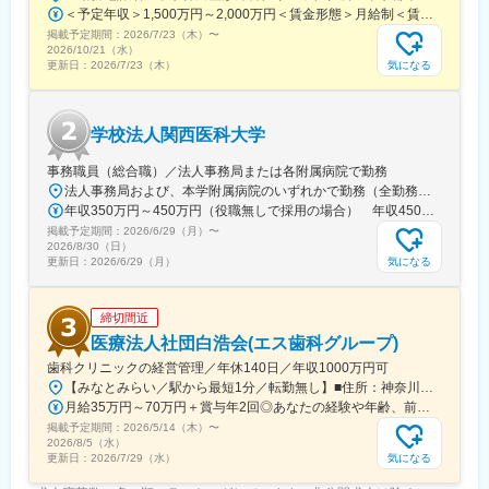
町駅、第一通り駅、三島駅、七ツ屋駅、富山駅、福井城址大名町
＜予定年収＞1,500万円～2,000万円＜賃金形態＞月給制＜賃金内訳＞月額（基本給）：1,200,000円～1,500,000円＜月給＞1,200,000円～1,500,000円＜昇給有無＞有＜残業手当＞有＜給与補足＞※経験やスキルを考慮して決定します。■昇給：年1回■賞与：年2回賃金はあくまでも目安の金額であり、選考を通じて上下する可能性があります。月給(月額)は固定手当を含めた表記です。
駅、なんば駅(南海線)、大阪駅、天王寺駅、西大橋駅、五条駅(京
掲載予定期間：
2026/7/23（木）
〜
都市営)、京都河原町駅、神戸三宮駅(阪神)、本通駅、高松駅(香川
2026/10/21（水）
県)、南堀端駅、はりまや橋駅、旦過駅、高見橋駅、熊本城・市役
気になる
更新日：
2026/7/23（木）
所前駅、長崎駅(長崎県)、美栄橋駅
学校法人関西医科大学
事務職員（総合職）／法人事務局または各附属病院で勤務
法人事務局および、本学附属病院のいずれかで勤務（全勤務地、最寄り駅から徒歩5分以内）【関西医科大学 法人事務局】大阪府枚方市新町2丁目5-1■京阪本線 枚方市駅～徒歩5分※京阪 枚方市駅まで…・京阪 京橋駅から特急乗車14分・京阪 中書島駅から特急乗車16分【附属病院】大阪府枚方市新町2丁目3-1■京阪本線 枚方市駅～徒歩3分【総合医療センター】大阪府守口市文園町10-15■京阪本線 滝井駅～徒歩3分■地下鉄谷町線・今里筋線 太子橋今市駅～徒歩5分 ※京阪 滝井駅まで… ・京阪 京橋駅から各停乗車9分 ※谷町線 太子橋今市駅まで…・谷町線 大日駅から乗車8分・谷町線 東梅田駅から乗車13分【香里病院】大阪府寝屋川市香里本通町8-45■京阪本線 香里園駅～徒歩1分 ※京阪 香里園駅まで… ・京阪 京橋駅・樟葉駅から準急乗車15分 ・京阪中書島駅から準急乗車35分（特急乗車、枚方市駅で乗り換えると25分） ◎経験・能力など適性を考慮し配属します。 ※転居を伴う転勤なし※U・Iターン歓迎
年収350万円～450万円（役職無しで採用の場合） 年収450万円～550万円（主任級で採用の場合）
掲載予定期間：
2026/6/29（月）
〜
2026/8/30（日）
気になる
更新日：
2026/6/29（月）
締切間近
医療法人社団白浩会(エス歯科グループ)
歯科クリニックの経営管理／年休140日／年収1000万円可
【みなとみらい／駅から最短1分／転勤無し】■住所：神奈川県横浜市西区高島1-2-5 横濱ゲートタワー1F■アクセス：新高島駅から徒歩1分、横浜駅から徒歩3分◎受動喫煙対策あり：屋内全面禁煙
月給35万円～70万円＋賞与年2回◎あなたの経験や年齢、前職の給与などを考慮し決定します。
掲載予定期間：
2026/5/14（木）
〜
2026/8/5（水）
気になる
更新日：
2026/7/29（水）