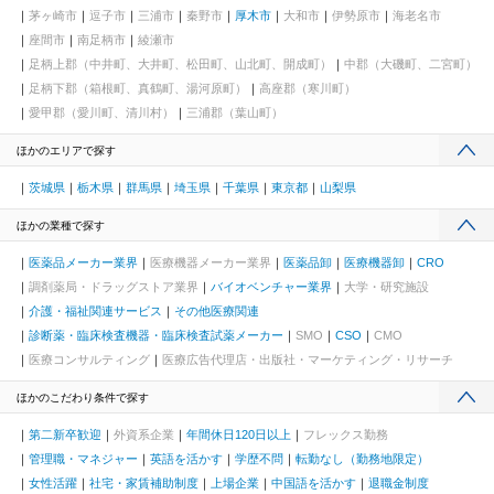
茅ヶ崎市
逗子市
三浦市
秦野市
厚木市
大和市
伊勢原市
海老名市
座間市
南足柄市
綾瀬市
足柄上郡（中井町、大井町、松田町、山北町、開成町）
中郡（大磯町、二宮町）
足柄下郡（箱根町、真鶴町、湯河原町）
高座郡（寒川町）
愛甲郡（愛川町、清川村）
三浦郡（葉山町）
ほかのエリアで探す
茨城県
栃木県
群馬県
埼玉県
千葉県
東京都
山梨県
ほかの業種で探す
医薬品メーカー業界
医療機器メーカー業界
医薬品卸
医療機器卸
CRO
調剤薬局・ドラッグストア業界
バイオベンチャー業界
大学・研究施設
介護・福祉関連サービス
その他医療関連
診断薬・臨床検査機器・臨床検査試薬メーカー
SMO
CSO
CMO
医療コンサルティング
医療広告代理店・出版社・マーケティング・リサーチ
ほかのこだわり条件で探す
第二新卒歓迎
外資系企業
年間休日120日以上
フレックス勤務
管理職・マネジャー
英語を活かす
学歴不問
転勤なし（勤務地限定）
女性活躍
社宅・家賃補助制度
上場企業
中国語を活かす
退職金制度