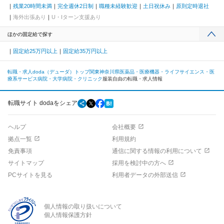
残業20時間未満
完全週休2日制
職種未経験歓迎
土日祝休み
原則定時退社
海外出張あり
U・Iターン支援あり
ほかの固定給で探す
固定給25万円以上
固定給35万円以上
転職・求人doda（デューダ）トップ
関東
神奈川県
医薬品・医療機器・ライフサイエンス・医
療系サービス
病院・大学病院・クリニック
服装自由の転職・求人情報
転職サイト dodaをシェア
ヘルプ
会社概要
拠点一覧
利用規約
免責事項
通信に関する情報の利用について
サイトマップ
採用を検討中の方へ
PCサイトを見る
利用者データの外部送信
個人情報の取り扱いについて
個人情報保護方針