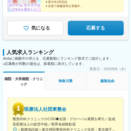
山駅(愛知県)、豊田市駅、駅前大通駅、名鉄岐阜駅、静岡駅、新浜
＃賞与年2回支給
【中四国】広島院、福山院、松山院、高松院、高知院、徳島院、
松駅、三島広小路駅、長野駅、松本駅、北鉄金沢駅、新潟駅、近
＃全国で積極採用を実施中
松江院、周南徳山駅ビル院 など【九州・沖縄】小倉院、佐賀
鉄四日市駅、電鉄富山駅、福井駅、甲府駅、東梅田駅、大阪難波
全国100院以上を展開する大手美容クリニックだからこ
院、長崎院、熊本院、宮崎院、鹿児島院、那覇院 など【受動喫
駅、高槻市駅、大阪梅田駅(阪急線)、枚方市駅、堺東駅、天王寺駅
そ、「やりがい・高収入・キャリア」のすべてをバラン
煙対策】屋内原則禁煙
前駅、西梅田駅、心斎橋駅、京都駅、烏丸駅、三ノ宮駅、姫路
スよく実現できます！
駅、近鉄奈良駅、和歌山駅、草津駅(滋賀県)、徳山駅、立町駅、福
気になる
応募する
山駅、松江駅、片原町駅(香川県)、松山市駅、蓮池町通駅、徳島
駅、西鉄久留米駅、西鉄福岡駅、平和通駅、博多駅、天神南駅、
鹿児島中央駅前駅、通町筋駅、宮崎駅、長崎駅前駅、佐賀駅、大
分駅、県庁前駅(沖縄県)、新宿西口駅、新宿駅(東京メトロ)、学習
人気求人ランキング
院下駅、東池袋駅、日比谷駅、銀座駅、岩本町駅、立川駅、京王
dodaに掲載中の求人を、応募数順にランキング形式でご紹介します。
八王子駅、高輪台駅、奥沢駅、神奈川駅、平沼橋駅、京急川崎
※応募数が同数の場合は、新着順に表示しています。
駅、石上駅、新越谷駅、宇都宮駅東口駅、新千葉駅、栄町駅(千葉
県)、船橋駅、札幌駅、仙台駅(地下鉄)、曽根田駅、栄駅(愛知県)、
更新日：
2026/8/6（木）
名古屋駅、西高蔵駅、新豊田駅、新豊橋駅、岐阜駅、新静岡駅、
病院・大学病院・クリニ
浜松駅、三島田町駅、市役所前駅(長野県)、金沢駅、あすなろう四
神奈川県
服装自由
ック
日市駅、電鉄富山駅・エスタ前駅、福井駅(福井県)、大阪梅田駅
(阪神線)、なんば駅(地下鉄)、高槻駅、梅田駅(地下鉄)、宮之阪
駅、大阪阿部野橋駅、北新地駅、四ツ橋駅、七条駅、四条駅(京都
市営)、三宮駅(神戸新交通)、山陽姫路駅、田中口駅、八丁堀駅(広
島県)、高松築港駅、高知橋駅、眉山ロープウェイ山麓駅、天神
医療法人社団東整会
駅、小倉駅(福岡県)、東比恵駅、鹿児島中央駅、水道町駅、五島町
駅、旭橋駅、西早稲田駅、末広町駅(東京都)、立川南駅、高輪ゲー
整形外科クリニックのCOO◆全国・グローバル展開を牽引／急成
トウェイ駅、九品仏駅、新高島駅、東宿郷駅、葭川公園駅、大神
長医療法人の経営中核／業界未経験歓迎
宮下駅、大通駅、仙台駅、栄町駅(愛知県)、国際センター駅、日吉
＜勤務地詳細＞東京神田整形外科クリニック住所：東京都千代田区鍛冶町2丁目8-6 メディカルプライム神田3F勤務地最寄駅：JR山手線／神田駅受動喫煙対策：屋内全面禁煙変更の範囲：会社の定める事業所