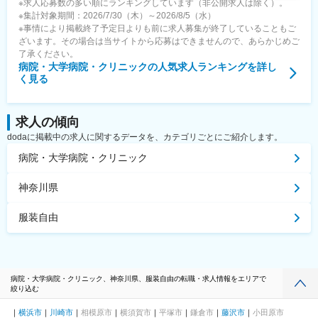
※求人応募数の多い順にランキングしています（非公開求人は除く）。
※集計対象期間：2026/7/30（木）～2026/8/5（水）
※事情により掲載終了予定日よりも前に求人募集が終了していることもご
ざいます。その場合は当サイトから応募はできませんので、あらかじめご
了承ください。
病院・大学病院・クリニック
の人気求人ランキングを詳し
く見る
求人の傾向
dodaに掲載中の求人に関するデータを、カテゴリごとにご紹介します。
病院・大学病院・クリニック
神奈川県
服装自由
病院・大学病院・クリニック、神奈川県、服装自由の転職・求人情報をエリアで
絞り込む
横浜市
川崎市
相模原市
横須賀市
平塚市
鎌倉市
藤沢市
小田原市