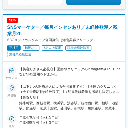
い【雇用形態について】雇用形態は「正社員・契約社員・パー
ト」から、ご希望やご経験に応じて相談の上決定いします。契約
社員としてスタートされた場合でも、日頃のご活躍やご意向を踏
まえ、正社員への登用制度をご用意しています。
NEW
SNSマーケター／毎月インセンあり／未経験歓迎／残
業月2h
SBCメディカルグループ合同募集（湘南美容クリニック）
正社員
転勤なし
5名以上採用
職種未経験歓迎
業種未経験歓迎
【美容好きさん必見◎】医師やクリニックのInstagramやYouTube
などSNS運用をおまかせ
仕事内容
【以下5つの医療法人による合同募集です】【全国のクリニック
（全て最寄駅徒歩5分程度）】※配属先は希望を考慮し決定します
勤務地
※転居を伴う転勤はありません／U・Iターン歓迎※希望する法人に
【最寄り駅】
応募することが可能です＜医療法人 湘美会＞上野、新宿、横浜、
錦糸町駅、西新宿駅、横浜駅、渋谷駅、新宿西口駅、柏駅、池袋
柏、池袋＜医療法人社団 孝和会＞表参道、上野、品川、渋谷、蒲
駅、銀座駅、京成千葉駅、蒲田駅、新橋駅、東銀座駅、武蔵小杉
田、立川、武蔵小杉、横浜、千葉、青森＜医療法人社団 菜寿会＞
駅、立川南駅、豊洲駅、恵比寿駅、新豊橋駅、北千住駅、新百合
新宿、銀座、赤羽、二子玉川、新橋、横浜、宇都宮＜医療法人社
年収470万円（入社5年目）
ケ丘駅、銀座一丁目駅、青葉台駅、新浦安駅、青森駅、東宿郷
団 愛恵会＞秋葉原、錦糸町、恵比寿、豊洲、足立、川崎、豊橋＜
年収400万円（入社3年目）
駅、表参道駅、上野広小路駅、品川駅、新宿三丁目駅、秋葉原
給与
医療法人社団 リッツ美容外科＞千葉