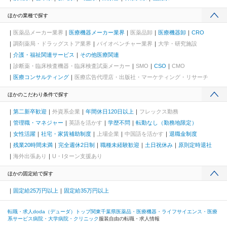
ほかの業種で探す
医薬品メーカー業界
医療機器メーカー業界
医薬品卸
医療機器卸
CRO
調剤薬局・ドラッグストア業界
バイオベンチャー業界
大学・研究施設
介護・福祉関連サービス
その他医療関連
診断薬・臨床検査機器・臨床検査試薬メーカー
SMO
CSO
CMO
医療コンサルティング
医療広告代理店・出版社・マーケティング・リサーチ
ほかのこだわり条件で探す
第二新卒歓迎
外資系企業
年間休日120日以上
フレックス勤務
管理職・マネジャー
英語を活かす
学歴不問
転勤なし（勤務地限定）
女性活躍
社宅・家賃補助制度
上場企業
中国語を活かす
退職金制度
残業20時間未満
完全週休2日制
職種未経験歓迎
土日祝休み
原則定時退社
海外出張あり
U・Iターン支援あり
ほかの固定給で探す
固定給25万円以上
固定給35万円以上
転職・求人doda（デューダ）トップ
関東
千葉県
医薬品・医療機器・ライフサイエンス・医療
系サービス
病院・大学病院・クリニック
服装自由の転職・求人情報