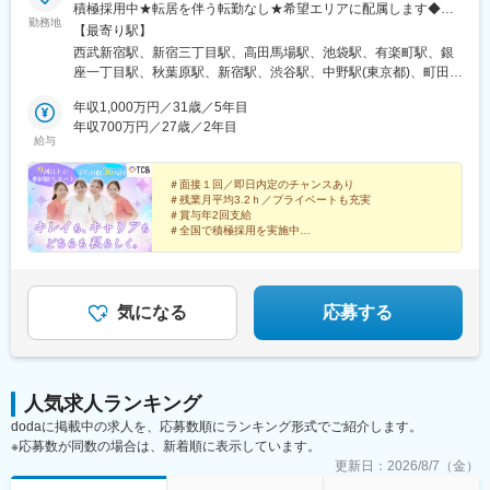
積極採用中★転居を伴う転勤なし★希望エリアに配属します◆ク
勤務地
リニック一覧＜全国100院以上展開＞【北海道・東北】旭川駅前
【最寄り駅】
院、青森院、盛岡院、秋田院、山形院、仙台駅前院、福島院、郡
西武新宿駅、新宿三丁目駅、高田馬場駅、池袋駅、有楽町駅、銀
山院 など【関東】新宿東口院、池袋駅前院、品川院、秋葉原
座一丁目駅、秋葉原駅、新宿駅、渋谷駅、中野駅(東京都)、町田
院、町田院、八王子院、千葉東口院、柏院、船橋院、川崎院、新
駅、立川北駅、八王子駅、品川駅、北千住駅、自由が丘駅、新横
横浜院、大宮東口院、水戸院、つくば院、宇都宮院、高崎院、前
年収1,000万円／31歳／5年目
浜駅、横浜駅、川崎駅、藤沢駅、本厚木駅、大宮駅(埼玉県)、川口
橋院 など【中部】名古屋駅前院 、名古屋栄院、金山院、岐阜
年収700万円／27歳／2年目
駅、川越駅、南越谷駅、宇都宮駅、水戸駅、つくば駅、千葉駅、
給与
院、静岡院、浜松院、三島院、新潟院、金沢院、福井院、富山
京成千葉駅、柏駅、京成船橋駅、松戸駅、高崎駅、前橋駅、旭川
院、長野院、松本院、山梨甲府駅前院 など【近畿】梅田大阪駅
駅、さっぽろ駅、あおば通駅、福島駅(福島県)、郡山駅(福島県)、
前院、大阪阪急梅田駅前院、枚方院、天王寺院、堺院、なんば
＃面接１回／即日内定のチャンスあり
青森駅、盛岡駅、山形駅、秋田駅、矢場町駅、近鉄名古屋駅、金
＃残業月平均3.2ｈ／プライベートも充実
院、心斎橋院、京都駅前院、奈良院、和歌山院、四日市院 など
山駅(愛知県)、豊田市駅、駅前大通駅、名鉄岐阜駅、静岡駅、新浜
＃賞与年2回支給
【中四国】広島院、福山院、松山院、高松院、高知院、徳島院、
松駅、三島広小路駅、長野駅、松本駅、北鉄金沢駅、新潟駅、近
＃全国で積極採用を実施中
松江院、周南徳山駅ビル院 など【九州・沖縄】小倉院、佐賀
鉄四日市駅、電鉄富山駅、福井駅、甲府駅、東梅田駅、大阪難波
全国100院以上を展開する大手美容クリニックだからこ
院、長崎院、熊本院、宮崎院、鹿児島院、那覇院 など【受動喫
駅、高槻市駅、大阪梅田駅(阪急線)、枚方市駅、堺東駅、天王寺駅
そ、「やりがい・高収入・キャリア」のすべてをバラン
煙対策】屋内原則禁煙
前駅、西梅田駅、心斎橋駅、京都駅、烏丸駅、三ノ宮駅、姫路
スよく実現できます！
駅、近鉄奈良駅、和歌山駅、草津駅(滋賀県)、徳山駅、立町駅、福
気になる
応募する
山駅、松江駅、片原町駅(香川県)、松山市駅、蓮池町通駅、徳島
駅、西鉄久留米駅、西鉄福岡駅、平和通駅、博多駅、天神南駅、
鹿児島中央駅前駅、通町筋駅、宮崎駅、長崎駅前駅、佐賀駅、大
分駅、県庁前駅(沖縄県)、新宿西口駅、新宿駅(東京メトロ)、学習
人気求人ランキング
院下駅、東池袋駅、日比谷駅、銀座駅、岩本町駅、立川駅、京王
dodaに掲載中の求人を、応募数順にランキング形式でご紹介します。
八王子駅、高輪台駅、奥沢駅、神奈川駅、平沼橋駅、京急川崎
※応募数が同数の場合は、新着順に表示しています。
駅、石上駅、新越谷駅、宇都宮駅東口駅、新千葉駅、栄町駅(千葉
県)、船橋駅、札幌駅、仙台駅(地下鉄)、曽根田駅、栄駅(愛知県)、
更新日：
2026/8/7（金）
名古屋駅、西高蔵駅、新豊田駅、新豊橋駅、岐阜駅、新静岡駅、