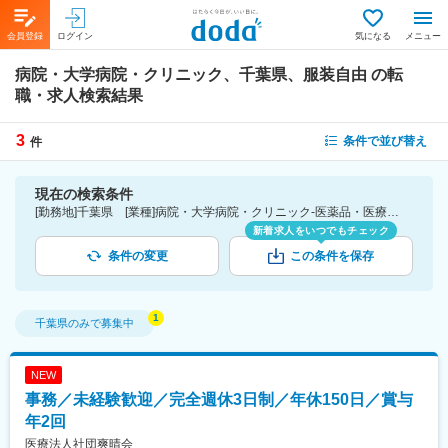
会員登録
ログイン
気になる
メニュー
病院・大学病院・クリニック、千葉県、服装自由
の転
職・求人検索結果
3
条件で並び替え
件
現在の検索条件
[勤務地]千葉県 [業種]病院・大学病院・クリニック-医薬品・医療機器・ライフサイエンス・医療系サービス [詳細条件](会社・職場の環境)服装自由
新着求人をいつでもチェック
条件の変更
この条件を保存
千葉県
のみで募集中
NEW
事務／未経験歓迎／完全週休3日制／年休150日／賞与
年2回
医療法人社団爽晴会