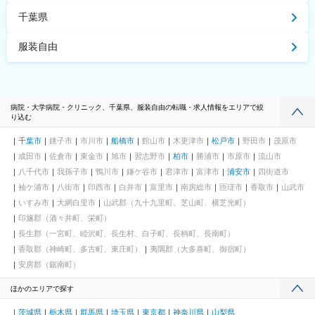
千葉県
服装自由
病院・大学病院・クリニック、千葉県、服装自由の転職・求人情報をエリアで絞
り込む
千葉市
銚子市
市川市
船橋市
館山市
木更津市
松戸市
野田市
茂原市
成田市
佐倉市
東金市
旭市
習志野市
柏市
勝浦市
市原市
流山市
八千代市
我孫子市
鴨川市
鎌ケ谷市
君津市
富津市
浦安市
四街道市
袖ケ浦市
八街市
印西市
白井市
富里市
南房総市
匝瑳市
香取市
山武市
いすみ市
大網白里市
山武郡（九十九里町、芝山町、横芝光町）
印旛郡（酒々井町、栄町）
長生郡（一宮町、睦沢町、長生村、白子町、長柄町、長南町）
香取郡（神崎町、多古町、東庄町）
夷隅郡（大多喜町、御宿町）
安房郡（鋸南町）
ほかのエリアで探す
茨城県
栃木県
群馬県
埼玉県
東京都
神奈川県
山梨県