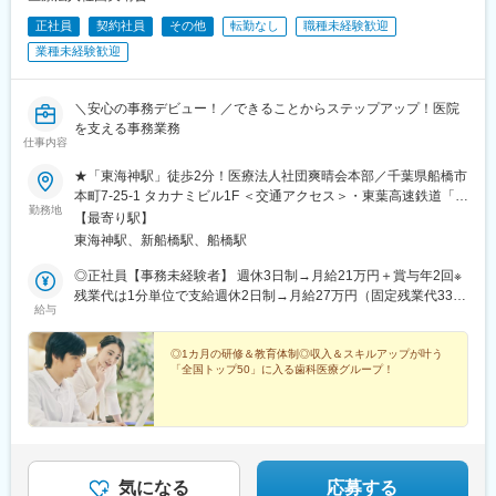
正社員
契約社員
その他
転勤なし
職種未経験歓迎
業種未経験歓迎
＼安心の事務デビュー！／できることからステップアップ！医院
を支える事務業務
仕事内容
★「東海神駅」徒歩2分！医療法人社団爽晴会本部／千葉県船橋市
本町7-25-1 タカナミビル1F ＜交通アクセス＞・東葉高速鉄道「東
勤務地
海神駅」より徒歩2分・JR「船橋駅」北口より徒歩7分
【最寄り駅】
東海神駅、新船橋駅、船橋駅
◎正社員【事務未経験者】 週休3日制→月給21万円＋賞与年2回※
残業代は1分単位で支給週休2日制→月給27万円（固定残業代33.5
給与
時間分5万円以上含む）＋賞与年2回上記を超える時間外労働分は
追加で支給【事務経験者】週休3日制→月給23万円＋賞与年2回※
残業代は1分単位で支給週休2日制→月給29万円（固定残業代33.5
◎1カ月の研修＆教育体制◎収入＆スキルアップが叶う
「全国トップ50」に入る歯科医療グループ！
時間分5万円以上含む）＋賞与年2回上記を超える時間外労働分は
追加で支給＜パート＞時給1300円～時給1500円★家庭の事業や、
希望に柔軟に応えるため、多様な働き方を選択できるようにして
います。「完全週休3日制で働きたい」、「扶養内で働きたい」な
ど、希望に応じて、働き方を選択することができます！※これまで
のご経験や前職の給与を最大限考慮します※休日日数はご希望に応
気になる
応募する
じて切替え可能です。柔軟に対応します。お気軽にご相談くださ