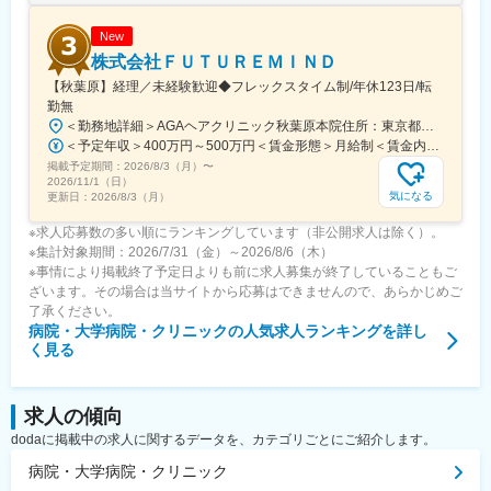
New
株式会社ＦＵＴＵＲＥＭＩＮＤ
【秋葉原】経理／未経験歓迎◆フレックスタイム制/年休123日/転
勤無
＜勤務地詳細＞AGAヘアクリニック秋葉原本院住所：東京都千代田区外神田3-12-8 住友不動産秋葉原ビル9F受動喫煙対策：屋内全面禁煙変更の範囲：会社の定める事業所（リモートワーク含む）
＜予定年収＞400万円～500万円＜賃金形態＞月給制＜賃金内訳＞月額（基本給）：275,000円～350,000円＜月給＞275,000円～350,000円＜昇給有無＞有＜残業手当＞有＜給与補足＞■ 多職種手当:5万円（複数の職種をマルチに対応するスタッフへの手当） ■ 多エリア手当:4万円（複数の拠点を横断してくれるスタッフへの手当） ■ 役職手当:0～52万円■ 達成手当：0～100万円（半期評価によって増減する手当）賃金はあくまでも目安の金額であり、選考を通じて上下する可能性があります。月給(月額)は固定手当を含めた表記です。
掲載予定期間：
2026/8/3（月）
〜
2026/11/1（日）
気になる
更新日：
2026/8/3（月）
※求人応募数の多い順にランキングしています（非公開求人は除く）。
※集計対象期間：2026/7/31（金）～2026/8/6（木）
※事情により掲載終了予定日よりも前に求人募集が終了していることもご
ざいます。その場合は当サイトから応募はできませんので、あらかじめご
了承ください。
病院・大学病院・クリニック
の人気求人ランキングを詳し
く見る
求人の傾向
dodaに掲載中の求人に関するデータを、カテゴリごとにご紹介します。
病院・大学病院・クリニック