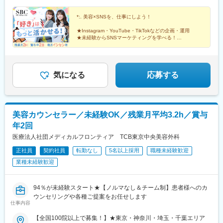
駅、赤羽駅、二子玉川駅、都庁前駅、神奈川駅、神泉駅、西武新
宿駅、東池袋駅、千葉駅、京急蒲田駅、新高島駅、内幸町駅、向
*:. 美容×SNSを、仕事にしよう！
河原駅、立川駅、新豊洲駅、代官山駅、豊橋駅、有楽町駅、新宿
駅(東京メトロ)、宇都宮駅東口駅、明治神宮前駅、上野御徒町駅、
★Instagram・YouTube・TikTokなどの企画・運用
新宿駅、末広町駅(東京都)、赤羽岩淵駅、二子新地駅、反町駅、都
★未経験からSNSマーケティングを学べる！
★月給27万円～｜毎月インセンティブ支給｜賞与年2回
電雑司ケ谷駅、新千葉駅、高島町駅、汐留駅、立川北駅、駅前
駅、京橋駅(東京都)、宇都宮駅、御徒町駅、淡路町駅
気になる
応募する
美容カウンセラー／未経験OK／残業月平均3.2h／賞与
年2回
医療法人社団メディカルフロンティア TCB東京中央美容外科
正社員
契約社員
転勤なし
5名以上採用
職種未経験歓迎
業種未経験歓迎
94％が未経験スタート★【ノルマなし＆チーム制】患者様へのカ
ウンセリングや各種ご提案をお任せします
仕事内容
【全国100院以上で募集！】★東京・神奈川・埼玉・千葉エリア