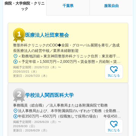
病院・大学病院・クリニ
浜松駅、三島田町駅、市役所前駅(長野県)、金沢駅、あすなろう四
千葉県
服装自由
ック
日市駅、電鉄富山駅・エスタ前駅、福井駅(福井県)、大阪梅田駅
(阪神線)、なんば駅(地下鉄)、高槻駅、梅田駅(地下鉄)、宮之阪
駅、大阪阿部野橋駅、北新地駅、四ツ橋駅、七条駅、四条駅(京都
市営)、三宮駅(神戸新交通)、山陽姫路駅、田中口駅、八丁堀駅(広
島県)、高松築港駅、高知橋駅、眉山ロープウェイ山麓駅、天神
医療法人社団東整会
駅、小倉駅(福岡県)、東比恵駅、鹿児島中央駅、水道町駅、五島町
駅、旭橋駅、西早稲田駅、末広町駅(東京都)、立川南駅、高輪ゲー
整形外科クリニックのCOO◆全国・グローバル展開を牽引／急成
トウェイ駅、九品仏駅、新高島駅、東宿郷駅、葭川公園駅、大神
長医療法人の経営中核／業界未経験歓迎
宮下駅、大通駅、仙台駅、栄町駅(愛知県)、国際センター駅、日吉
＜勤務地詳細＞東京神田整形外科クリニック住所：東京都千代田区鍛冶町2丁目8-6 メディカルプライム神田3F勤務地最寄駅：JR山手線／神田駅受動喫煙対策：屋内全面禁煙変更の範囲：会社の定める事業所
町駅、第一通り駅、三島駅、七ツ屋駅、富山駅、福井城址大名町
＜予定年収＞1,500万円～2,000万円＜賃金形態＞月給制＜賃金内訳＞月額（基本給）：1,200,000円～1,500,000円＜月給＞1,200,000円～1,500,000円＜昇給有無＞有＜残業手当＞有＜給与補足＞※経験やスキルを考慮して決定します。■昇給：年1回■賞与：年2回賃金はあくまでも目安の金額であり、選考を通じて上下する可能性があります。月給(月額)は固定手当を含めた表記です。
駅、なんば駅(南海線)、大阪駅、天王寺駅、西大橋駅、五条駅(京
掲載予定期間：
2026/7/23（木）
〜
都市営)、京都河原町駅、神戸三宮駅(阪神)、本通駅、高松駅(香川
2026/10/21（水）
県)、南堀端駅、はりまや橋駅、旦過駅、高見橋駅、熊本城・市役
気になる
更新日：
2026/7/23（木）
所前駅、長崎駅(長崎県)、美栄橋駅
学校法人関西医科大学
事務職員（総合職）／法人事務局または各附属病院で勤務
法人事務局および、本学附属病院のいずれかで勤務（全勤務地、最寄り駅から徒歩5分以内）【関西医科大学 法人事務局】大阪府枚方市新町2丁目5-1■京阪本線 枚方市駅～徒歩5分※京阪 枚方市駅まで…・京阪 京橋駅から特急乗車14分・京阪 中書島駅から特急乗車16分【附属病院】大阪府枚方市新町2丁目3-1■京阪本線 枚方市駅～徒歩3分【総合医療センター】大阪府守口市文園町10-15■京阪本線 滝井駅～徒歩3分■地下鉄谷町線・今里筋線 太子橋今市駅～徒歩5分 ※京阪 滝井駅まで… ・京阪 京橋駅から各停乗車9分 ※谷町線 太子橋今市駅まで…・谷町線 大日駅から乗車8分・谷町線 東梅田駅から乗車13分【香里病院】大阪府寝屋川市香里本通町8-45■京阪本線 香里園駅～徒歩1分 ※京阪 香里園駅まで… ・京阪 京橋駅・樟葉駅から準急乗車15分 ・京阪中書島駅から準急乗車35分（特急乗車、枚方市駅で乗り換えると25分） ◎経験・能力など適性を考慮し配属します。 ※転居を伴う転勤なし※U・Iターン歓迎
年収350万円～450万円（役職無しで採用の場合） 年収450万円～550万円（主任級で採用の場合）
掲載予定期間：
2026/6/29（月）
〜
2026/8/30（日）
気になる
更新日：
2026/6/29（月）