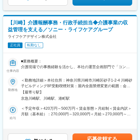
【川崎】介護報酬事務・行政手続担当◆介護事業の収
益管理を支える／ソニー・ライフケアグループ
ライフケアデザイン株式会社
正社員
転勤なし
■業務概要：
介護現場での事務経験を活かし、本社の運営企画部門で「コンプ
仕事内容
ライアンス（法令遵守）の担保」と「収支の最大化」をミッショ
ンに、介護保険制度に関わる事務手続きを担当いただきます。
＜勤務地詳細＞本社住所：神奈川県川崎市川崎区砂子1-2-4 川崎砂
現場での事務経験があれば、本社・統括経験は不問です。先輩の
子ビルディング8F受動喫煙対策：屋内全面禁煙変更の範囲：会社
サポートのもとステップアップできます。
勤務地
の定める事業所
【最寄り駅】
京急川崎駅、川崎駅、港町駅
■業務詳細：
◇介護報酬の請求管理・査定対応
＜予定年収＞420万円～500万円＜賃金形態＞月給制＜賃金内訳＞
◇事業所の開設・変更に伴う行政手続き
月額（基本給）：270,000円～320,000円＜月給＞270,000円～
◇実地指導・監査に向けた事務サポート
給与
320,000円＜昇給有無＞有＜残業手当＞有＜給与補足＞※ご経験・
◇介護報酬改定への対応・情報発信
能力を考慮の上個別に設定いたします。※想定年収は想定残業を
20時間分含んだ金額となります。■賞与実績：年2回（6月、12
■組織構成：
月）賃金はあくまでも目安の金額であり、選考を通じて上下する
応募依頼する
事業部（部長、副部長、エリアマネージャー13名、サポートスタ