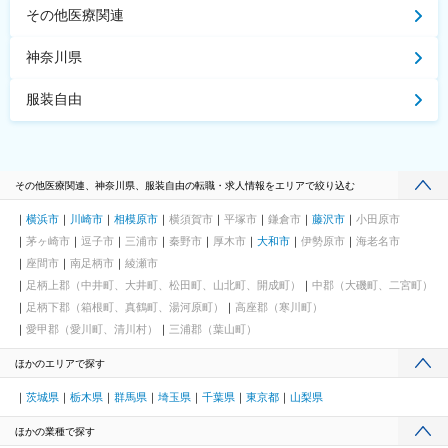
その他医療関連
神奈川県
服装自由
その他医療関連、神奈川県、服装自由の転職・求人情報をエリアで絞り込む
横浜市
川崎市
相模原市
横須賀市
平塚市
鎌倉市
藤沢市
小田原市
茅ヶ崎市
逗子市
三浦市
秦野市
厚木市
大和市
伊勢原市
海老名市
座間市
南足柄市
綾瀬市
足柄上郡（中井町、大井町、松田町、山北町、開成町）
中郡（大磯町、二宮町）
足柄下郡（箱根町、真鶴町、湯河原町）
高座郡（寒川町）
愛甲郡（愛川町、清川村）
三浦郡（葉山町）
ほかのエリアで探す
茨城県
栃木県
群馬県
埼玉県
千葉県
東京都
山梨県
ほかの業種で探す