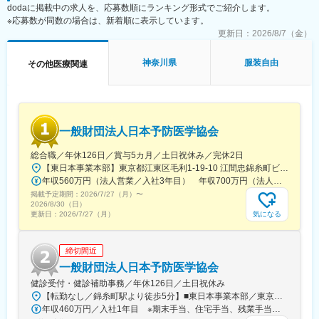
dodaに掲載中の求人を、応募数順にランキング形式でご紹介します。
※応募数が同数の場合は、新着順に表示しています。
更新日：
2026/8/7（金）
神奈川県
服装自由
その他医療関連
一般財団法人日本予防医学協会
総合職／年休126日／賞与5カ月／土日祝休み／完休2日
【東日本事業本部】東京都江東区毛利1-19-10 江間忠錦糸町ビル※訪問先からの直行直帰が可能です！＜アクセス＞・JR総武線（快速・各駅停車）／東京メトロ半蔵門線 錦糸町駅より徒歩5分・東京メトロ半蔵門線／都営新宿線 住吉駅より徒歩5分※受動喫煙対策:屋内全面禁煙
年収560万円（法人営業／入社3年目） 年収700万円（法人営業・チームリーダー／入社5年目）
掲載予定期間：
2026/7/27（月）
〜
2026/8/30（日）
気になる
更新日：
2026/7/27（月）
締切間近
一般財団法人日本予防医学協会
健診受付・健診補助事務／年休126日／土日祝休み
【転勤なし／錦糸町駅より徒歩5分】■東日本事業本部／東京都江東区毛利1-19-10 江間忠錦糸町ビル＜アクセス＞JR総武線（快速）、総武線（各駅停車）「錦糸町駅」南口より徒歩5分東京メトロ半蔵門線「錦糸町駅」B1出口より徒歩5分東京メトロ半蔵門線／都営新宿線「住吉駅」B2出口より徒歩5分※受動喫煙対策あり（オフィス内禁煙）
年収460万円／入社1年目 ※期末手当、住宅手当、残業手当（月10時間分）含む