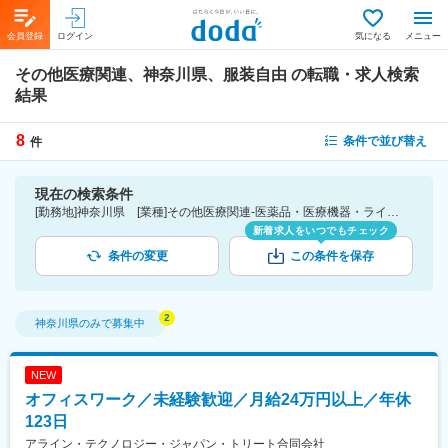
会員登録
ログイン
気になる
メニュー
その他医療関連、神奈川県、服装自由
の転職・求人検索
結果
8
条件で並び替え
件
現在の検索条件
[勤務地]神奈川県 [業種]その他医療関連-医薬品・医療機器・ライフサイエンス・医療系サービス [詳細条件](会社・職場の環境)服装自由
新着求人をいつでもチェック
条件の変更
この条件を保存
神奈川県
のみで募集中
NEW
オフィスワーク／未経験歓迎／月給24万円以上／年休
123日
アライン・テクノロジー・ジャパン・トリート合同会社