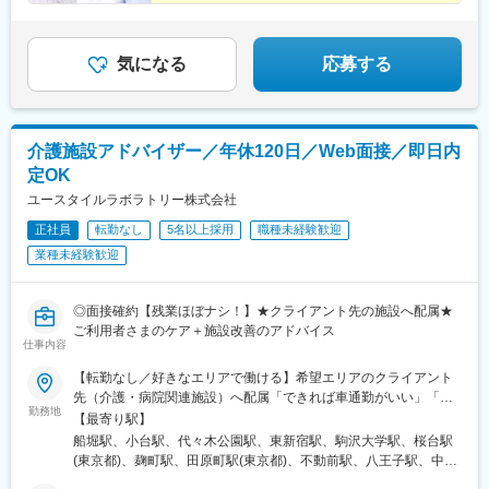
気になる
応募する
介護施設アドバイザー／年休120日／Web面接／即日内
定OK
ユースタイルラボラトリー株式会社
正社員
転勤なし
5名以上採用
職種未経験歓迎
業種未経験歓迎
◎面接確約【残業ほぼナシ！】★クライアント先の施設へ配属★
ご利用者さまのケア＋施設改善のアドバイス
仕事内容
【転勤なし／好きなエリアで働ける】希望エリアのクライアント
先（介護・病院関連施設）へ配属「できれば車通勤がいい」「未
勤務地
経験なので先輩スタッフと一緒に働きたい」等ご相談ください！
【最寄り駅】
━━【配属エリア】━━＜1＞北海道・東北／北海道、岩手※、宮
船堀駅、小台駅、代々木公園駅、東新宿駅、駒沢大学駅、桜台駅
城、福島＜2＞北関東／茨城、栃木、群馬＜3＞首都圏／東京、神
(東京都)、麹町駅、田原町駅(東京都)、不動前駅、八王子駅、中野
奈川、埼玉、千葉＜4＞甲信越／長野、新潟＜5＞東海／愛知、静
坂上駅、調布駅、蓮根駅、後楽園駅、東久留米駅、苗穂駅、琴似