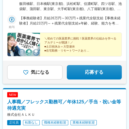
転勤はありません◎週数回の在宅案件あり⇒家庭の事情など、希
飯田橋駅、日本橋駅(東京都)、浜松町駅、信濃町駅、四ツ谷駅、池
望を最大限に考慮します◎経験に応じてフルリモートも相談可--配
袋駅、蒲田駅、東京駅、大手町駅(東京都)、八丁堀駅(東京都)、三
属先はアクセス抜群の好立地♪--千代田区／中央区／港区／新宿区
越前駅、宝町駅(東京都)、白金高輪駅、品川駅、新橋駅、汐留駅、
／豊島区／大田区など基本的に【最寄り駅から徒歩5～10分圏
【事務経験者】月給26万円～30万円＋残業代全額支給【事務未経
御成門駅、新宿駅、落合駅(東京都)、大塚駅前駅、千石駅、茗荷谷
内】の通いやすい駅チカオフィスがメインとなります！＜配属先
験者】月給23万円～＋残業代全額支給※年齢、経験、能力を考慮
駅、青砥駅、テレコムセンター駅、大森駅(東京都)、多摩川駅、五
給与
最寄り駅の一例＞飯田橋／日本橋／浜松町／信濃町／四ツ谷／池
の上、優遇します。※残業代は全額支給します（固定残業代はあり
反田駅、昭島駅、大宮駅(埼玉県)、さいたま新都心駅、南大塚駅、
袋／蒲田 など※(変更の範囲)上記を除く当社関連勤務地※過去の配
ません）。※試用期間3ヵ月（期間中の給与・待遇・雇用形態に差
川崎駅、横浜駅、あざみ野駅、青葉台駅、綱島駅、柏の葉キャン
属先は勤務地一覧に記載★配属先は業界トップクラス大手企業な
異はありません）。
＼初めての医薬業界に挑戦！医薬業界の仕組みを学べる
パス駅、大門駅(東京都)、国立競技場駅、麹町駅、東池袋駅、京急
アカデミーが開講！／
ど約300社の取引先あり！┗製薬メーカー、製薬関連企業、 化
蒲田駅、茅場町駅、新日本橋駅、京橋駅(東京都)、泉岳寺駅、北品
■土日祝休み＋大型連休
粧品関連企業、大学病院内の臨床研究センターなど「毎日同じ事
川駅、新宿駅(東京メトロ)、中井駅、大塚駅(東京都)、東京国際ク
■在宅勤務・リモートワークあり
務の仕事、嫌じゃないけど何となく不安」「好きなことを我慢せ
■残業ほぼなし
ルーズターミナル駅、大森海岸駅、大崎広小路駅、北与野駅、京
■大手企業案件多数
ず、仕事もがんばりたい」そんな思いをお持ちの方もプライベー
急川崎駅、新高島駅、新綱島駅、竹芝駅、千駄ケ谷駅、市ケ谷
■医療業界の知識をGET
トも大切にしながら、キャリア形成が可能です！
駅、蓮沼駅、二重橋前駅、高輪ゲートウェイ駅、内幸町駅、築地
市場駅、神谷町駅、新宿西口駅、東中野駅、向原駅(東京都)、高輪
気になる
応募する
台駅、神奈川駅
NEW
人事職／フレックス勤務可／年休125／手当・祝い金等
待遇充実
株式会社ＡＬＫＵ
正社員
転勤なし
職種未経験歓迎
業種未経験歓迎