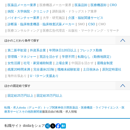
医薬品メーカー業界
医療機器メーカー業界
医薬品卸
医療機器卸
CRO
病院・大学病院・クリニック
調剤薬局・ドラッグストア業界
バイオベンチャー業界
大学・研究施設
介護・福祉関連サービス
診断薬・臨床検査機器・臨床検査試薬メーカー
SMO
CSO
CMO
医療コンサルティング
医療広告代理店・出版社・マーケティング・リサーチ
ほかのこだわり条件で探す
第二新卒歓迎
外資系企業
年間休日120日以上
フレックス勤務
管理職・マネジャー
英語を活かす
学歴不問
転勤なし（勤務地限定）
女性活躍
社宅・家賃補助制度
上場企業
中国語を活かす
退職金制度
残業20時間未満
完全週休2日制
職種未経験歓迎
土日祝休み
原則定時退社
海外出張あり
U・Iターン支援あり
ほかの固定給で探す
固定給25万円以上
固定給35万円以上
転職・求人doda（デューダ）トップ
関東
神奈川県
医薬品・医療機器・ライフサイエンス・医
療系サービス
その他医療関連
服装自由の転職・求人情報
転職サイト dodaをシェア