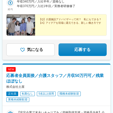
岡、岐阜＜6＞関西／大阪、京都、兵庫、和歌山、奈良※＜7＞中
年収340万円／入社半年／資格なし
駅(函館本線)、新道東駅、西２８丁目駅、郡山駅(福島県)、愛子
四国／広島※、岡山※＜8＞九州／福岡、熊本※、長崎※、大分※、鹿
年収370万円／入社1年目／実務者研修修了
駅、北仙台駅、泉中央駅、作並駅、境町駅、高崎駅、東武宇都宮
給与
児島※☆各所に契約施設があり、住む場所が変わってもキャリアを
駅、大宮駅(埼玉県)、南与野駅、蒲生駅、花崎駅、行田駅、北本
長期的に築くことができます！（※印のエリアは経験者のみ採用中
駅、和光市駅、岩槻駅、志久駅、戸塚安行駅、久喜駅、浜野駅、
です）☆勤務地住所は一例となります。━━【転居希望者向けの
【Q】介護施設アドバイザーって何？ 私にもできる？
六実駅、常盤平駅、みどり台駅、柏駅、小机駅、古淵駅、高座渋
【A】アイデアを現場に還元できる、新しい働き方です
働き方も】━━将来的に地元を離れたい方は、半年ほど地元勤務
谷駅、横浜駅、辻堂駅、淵野辺駅、いずみ中央駅、越後赤塚駅、
後、東京神奈川など首都圏への転勤も可能！移住支援制度（費用
新潟駅、見附駅、名鉄岐阜駅、松本駅、積志駅、東静岡駅、桜橋
会社負担）もあり、早期キャリアアップも見込めます！
駅(静岡県)、小垣江駅、北新川駅、神領駅、名鉄名古屋駅、小野駅
(京都府)、北野白梅町駅、上桂駅、西向日駅、今出川駅、福知山
駅、神宮丸太町駅、古市駅(大阪府)、大日駅、門真南駅、瑞光四丁
目駅、星ケ丘駅(大阪府)、城北公園通駅、南巽駅、崇禅寺駅、尼崎
気になる
応募する
駅(阪神線)、山陽天満駅、加古川駅、新神戸駅、住吉駅(兵庫県・
東海道)、香櫨園駅、中山寺駅、大久保駅(兵庫県)、舞子公園駅、
六甲駅、富雄駅、横川駅、小網町駅、吉塚駅、茶山駅(福岡県)、九
大学研都市駅、福大前駅、竜田口駅、熊本駅、和歌山市駅、県庁
NEW
通り駅、代々木八幡駅、立場駅
応募者全員面接／介護スタッフ／月収50万円可／残業
ほぼなし
株式会社土屋
正社員
転勤なし
5名以上採用
職種未経験歓迎
業種未経験歓迎
【安定企業で末永いキャリアを／資格取得支援・資格手当有】介