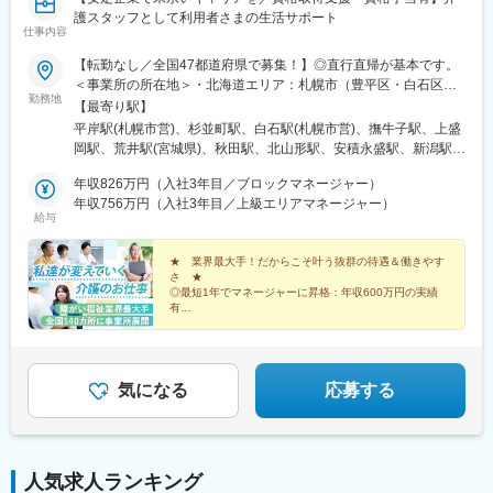
護スタッフとして利用者さまの生活サポート
仕事内容
【転勤なし／全国47都道府県で募集！】◎直行直帰が基本です。
＜事業所の所在地＞・北海道エリア：札幌市（豊平区・白石区）
勤務地
／函館市・東北エリア：岩手市／仙台市／秋田市／山形市／郡山
【最寄り駅】
市／弘前市・関東エリア：茨城市／栃木市／高崎市／大宮市／習
平岸駅(札幌市営)、杉並町駅、白石駅(札幌市営)、撫牛子駅、上盛
志野市／板橋区／多摩市／相模原市／藤沢市／甲府市・東海エリ
岡駅、荒井駅(宮城県)、秋田駅、北山形駅、安積永盛駅、新潟駅、
ア：静岡市／岡崎市／岐阜市／四日市市／名古屋市・北信越エリ
水戸駅、小山駅、高崎駅、大宮駅(埼玉県)、京成津田沼駅、志村坂
ア：新潟市／富山市／金沢市／福井市／長野市・関西エリア：大
年収826万円（入社3年目／ブロックマネージャー）
上駅、多摩センター駅、相模原駅、藤沢駅、国母駅、市役所前駅
阪市／宇治市／西宮市／奈良市／大津市／和歌山市／新宮市・中
年収756万円（入社3年目／上級エリアマネージャー）
(長野県)、県庁前駅(富山県)、上諸江駅、八ツ島駅、岐阜駅、静岡
給与
四国エリア：鳥取市／松江市／岡山市／福山市／広島市／下関市
駅、東岡崎駅、新瑞橋駅、中川原駅、瀬田駅(滋賀県)、宇治駅(奈
／徳島市／高松市／松山市／高知市・九州エリア：福岡市／糟屋
良線)、天満橋駅、西宮駅、奈良駅、六十谷駅、新宮駅、鳥取駅、
郡粕屋町／北九州市／久留米市／佐賀市／長崎市／熊本市／大分
★ 業界最大手！だからこそ叶う抜群の待遇＆働きやす
松江駅、備前西市駅、東福山駅、比治山橋駅、幡生駅、阿波富田
さ ★
市／宮崎市／鹿児島市／沖縄市※受動喫煙防止対策：敷地内禁煙※
駅、元山駅(香川県)、道後公園駅、知寄町二丁目駅、吉塚駅、柚須
◎最短1年でマネージャーに昇格：年収600万円の実績
駐車場あり！車、バイク、自転車などの通勤OK ※地域による※担
駅、木屋瀬駅、西鉄久留米駅、佐賀駅、茂里町駅、健軍町駅、大
有
当するご利用者のご自宅へ訪問していただきます。※ご希望をお伺
◎マネージャーへ昇格後は月給45万円以上可
分駅、宮崎駅、天文館通駅、古島駅、南平岸駅、新津田沼駅、志
◎残業ほぼなし／直行直帰OK！
いし、通いやすい範囲を考慮の上で訪問先を決定いたします！
村三丁目駅、権堂駅、新富町駅(富山県)、妙音通駅、谷町四丁目
駅、西宮駅(ＪＲ線)、新大宮駅、南区役所前駅、道後温泉駅、馬出
九大病院前駅、新木屋瀬駅、スタジアムシティノース駅、いづろ
気になる
応募する
通駅、長野駅、丸の内駅(富山県)、呼続駅、市役所前駅(広島県)、
浦上駅、甲東中学校前駅
人気求人ランキング