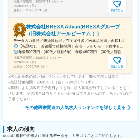
掲載予定期間：
2026/7/13（月）
〜
2026/8/16（日）
気になる
更新日：
2026/7/13（月）
株式会社BREXA Advan(BREXAグループ
（旧株式会社アールピーエム ）)
データ入力事務／未経験歓迎／在宅案件多／医薬品関連／面接1回
【転勤なし・首都圏で積極採用！在宅・フルリモート案件も有り！大手・優良企業が中心♪】■本社／大阪市淀川区宮原3-5-36 新大阪トラストタワー19F変更の範囲、上記を除く当社関連勤務地◆プロジェクト先例東京23区内、横浜、大宮、千葉、その他＜配属先最寄り駅の一例＞飯田橋／日本橋／浜松町／信濃町／四ツ谷／池袋／蒲田 など※過去の配属先は勤務地一覧に記載◆POINT！#大手企業など約300社の取引先あり！（製薬メーカー、製薬関連企業、化粧品関連企業、臨床研究センターなど）#最寄り駅から徒歩5～10分圏内の通いやすいオフィス＃在宅勤務・在宅プロジェクト多数＃定時退社基本＆土日祝休み＃安定性抜群の医療業界で事務として活躍＃未経験入社8割×研修センターで手厚くフォロー＃産育休の取得実績100％#転居を伴う転勤なし※受動喫煙対策：オフィス内禁煙
年収500万円 (40代／経験6年) 年収480万円 (30代／経験4年)
掲載予定期間：
2026/7/2（木）
〜
2026/8/24（月）
気になる
更新日：
2026/7/9（木）
※求人応募数の多い順にランキングしています（非公開求人は除く）。
※集計対象期間：2026/7/31（金）～2026/8/6（木）
※事情により掲載終了予定日よりも前に求人募集が終了していることもご
ざいます。その場合は当サイトから応募はできませんので、あらかじめご
了承ください。
その他医療関連
の人気求人ランキングを詳しく見る
求人の傾向
dodaに掲載中の求人に関するデータを、カテゴリごとにご紹介します。