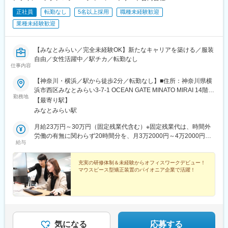
正社員
転勤なし
5名以上採用
職種未経験歓迎
業種未経験歓迎
【みなとみらい／完全未経験OK】新たなキャリアを築ける／服装
自由／女性活躍中／駅チカ／転勤なし
仕事内容
【神奈川・横浜／駅から徒歩2分／転勤なし】■住所：神奈川県横
浜市西区みなとみらい3-7-1 OCEAN GATE MINATO MIRAI 14階■
勤務地
住所：みなとみらい駅より徒歩2分＼働く環境について／2017年
【最寄り駅】
に完成したばかりの新しく綺麗なビルの最上階14階に当社はござ
みなとみらい駅
います。清潔なオフィス環境で気持ちよく勤務することができま
す。1階にはセブンイレブン、2階にはスターバックスもありま
月給23万円～30万円（固定残業代含む）※固定残業代は、時間外
す。もちろん、みなとみらいなので周辺に飲食店も豊富にありま
労働の有無に関わらず20時間分を、月3万2000円～4万2000円支
給与
す。■オンライン面接：可■受動喫煙対策:あり
給上記を超える時間外労働分は追加で支給※経験・スキルを考慮し
て決定
充実の研修体制＆未経験からオフィスワークデビュー！
マウスピース型矯正装置のパイオニア企業で活躍！
気になる
応募する