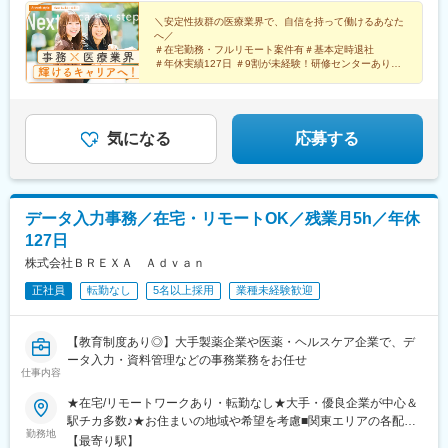
在宅プロジェクト多数＃定時退社基本＆土日祝休み＃安定性抜群
五反田駅、昭島駅、大宮駅(埼玉県)、さいたま新都心駅、南大塚
の医療業界で事務として活躍＃未経験入社8割×研修センターで手
＼安定性抜群の医療業界で、自信を持って働けるあなた
駅、川崎駅、横浜駅、あざみ野駅、青葉台駅、綱島駅、柏の葉キ
へ／
厚くフォロー＃産育休の取得実績100％#転居を伴う転勤なし※受
ャンパス駅、南新宿駅、西新宿駅、後楽園駅、三田駅(東京都)、国
＃在宅勤務・フルリモート案件有＃基本定時退社
動喫煙対策：オフィス内禁煙
立競技場駅、牛込神楽坂駅、麹町駅、御成門駅、梅屋敷駅(東京
＃年休実績127日 ＃9割が未経験！研修センターあり
＃10名以上の積極採用＃20～30代活躍中 ＃英語が活か
都)、要町駅、茅場町駅、都電雑司ケ谷駅、京急蒲田駅、二重橋前
せる
駅、新日本橋駅、京橋駅(東京都)、高輪台駅、新橋駅、中井駅、大
患者さんのためになる仕事を共に。
塚駅前駅、巣鴨駅、江戸川橋駅、東京テレポート駅、平和島駅、
多摩川駅、大崎広小路駅、京急川崎駅、平沼橋駅、新綱島駅、新
気になる
応募する
宿駅、西新宿五丁目駅、四谷三丁目駅、虎ノ門駅、九段下駅、東
池袋駅、竹橋駅、銀座一丁目駅、泉岳寺駅、築地市場駅、下落合
駅、大塚駅(東京都)、東京国際クルーズターミナル駅、大森海岸
駅、高島町駅
データ入力事務／在宅・リモートOK／残業月5h／年休
127日
株式会社ＢＲＥＸＡ Ａｄｖａｎ
正社員
転勤なし
5名以上採用
業種未経験歓迎
【教育制度あり◎】大手製薬企業や医薬・ヘルスケア企業で、デ
ータ入力・資料管理などの事務業務をお任せ
仕事内容
★在宅/リモートワークあり・転勤なし★大手・優良企業が中心＆
駅チカ多数♪★お住まいの地域や希望を考慮■関東エリアの各配属
勤務地
先での勤務┗東京都内、埼玉県、神奈川県、千葉県◎転居を伴う
【最寄り駅】