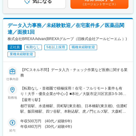
気になる
可能性があります。月給(月額)は固定手当を含めた表記です。
（エージェントサービス）
ッフ7名）
■当社について：
当社の事業コンセプト"Life Focus"（ライフフォーカス）は、お客
データ入力事務／未経験歓迎／在宅案件多／医薬品関
さまのこれまでの人生や、それぞれのお気持ちを深く理解するこ
連／面接1回
とからはじまります。お客さまとの会話や、日常の接点のなか
で、お客さまの「こうありたい」を理解して、人生を支える介護
株式会社BREXA Advan(BREXAグループ（旧株式会社アールピーエム ）)
のプロフェッショナルとしてチーム全体でお客さまと関わり、か
正社員
転勤なし
5名以上採用
職種未経験歓迎
けがえのない「人生そのもの」を大切にいたします。
業種未経験歓迎
変更の範囲：会社の定める業務
【PCスキル不問】データ入力・チェック作業など医療に関する業
務
仕事内容
【転勤なし・首都圏で積極採用！在宅・フルリモート案件も有
り！大手・優良企業が中心♪】■本社／大阪市淀川区宮原3-5-36
勤務地
新大阪トラストタワー19F変更の範囲、上記を除く当社関連勤務
【最寄り駅】
地◆プロジェクト先例東京23区内、横浜、大宮、千葉、その他＜
都庁前駅、水道橋駅、田町駅(東京都)、日本橋駅(東京都)、信濃町
配属先最寄り駅の一例＞飯田橋／日本橋／浜松町／信濃町／四ツ
駅、飯田橋駅、四ツ谷駅、本駒込駅、虎ノ門ヒルズ駅、大森町
谷／池袋／蒲田 など※過去の配属先は勤務地一覧に記載
駅、池袋駅、水天宮前駅、芝浦ふ頭駅、蒲田駅、東京駅、大手町
◆POINT！#大手企業など約300社の取引先あり！（製薬メーカ
年収500万円 (40代／経験6年)
駅(東京都)、八丁堀駅(東京都)、三越前駅、宝町駅(東京都)、高輪
ー、製薬関連企業、化粧品関連企業、臨床研究センターなど）#最
年収480万円 (30代／経験4年)
ゲートウェイ駅、汐留駅、落合駅(東京都)、新大塚駅、千石駅、茗
給与
寄り駅から徒歩5～10分圏内の通いやすいオフィス＃在宅勤務・
荷谷駅、青砥駅、青海駅(東京都)、大森駅(東京都)、田園調布駅、