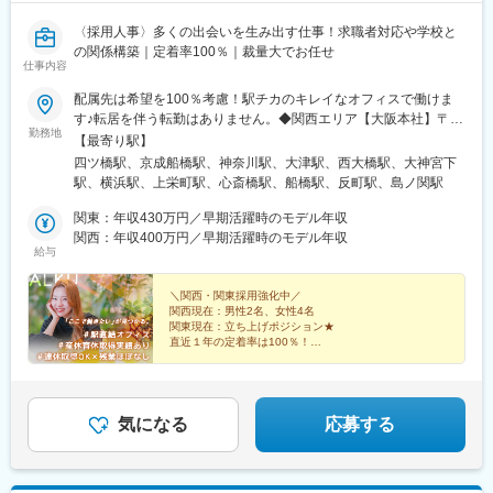
〈採用人事〉多くの出会いを生み出す仕事！求職者対応や学校と
の関係構築｜定着率100％｜裁量大でお任せ
仕事内容
配属先は希望を100％考慮！駅チカのキレイなオフィスで働けま
す♪転居を伴う転勤はありません。◆関西エリア【大阪本社】〒
勤務地
550-0013大阪府大阪市西区新町1-5-7四ツ橋ビルディング601〈ア
【最寄り駅】
クセス〉・大阪メトロ四つ橋線「四ツ橋駅」徒歩2分・大阪メトロ
四ツ橋駅、京成船橋駅、神奈川駅、大津駅、西大橋駅、大神宮下
御堂筋線「心斎橋駅」徒歩4分・大阪メトロ長堀鶴見緑地線 「西
駅、横浜駅、上栄町駅、心斎橋駅、船橋駅、反町駅、島ノ関駅
大橋駅」徒歩3分・大阪メトロ四つ橋線「本町駅」徒歩9分【滋賀
支社】〒520-0051滋賀県大津市梅林1-3-10〈アクセス〉・JR琵琶
関東：年収430万円／早期活躍時のモデル年収
湖線・湖西線「大津駅」徒歩2分・京阪石山坂本線「島ノ関駅」徒
関西：年収400万円／早期活躍時のモデル年収
給与
歩10分◆関東エリア【千葉支社】〒273-0005千葉県船橋市本町3-
32-31SKビル弐番館101号室〈アクセス〉・京成本線「京成船橋
駅」徒歩5分・JR総武線「船橋駅」徒歩7分【横浜支社】〒221-
＼関西・関東採用強化中／
関西現在：男性2名、女性4名
0056横浜市神奈川区金港町6-3横浜金港町ビル201〈アクセス〉・
関東現在：立ち上げポジション★
各線「横浜駅」きた東口Aより徒歩5分・京急本線「神奈川駅」よ
直近１年の定着率は100％！
り徒歩約7分
全員が裁量をもって
自分らしく働ける環境です！
定時ピタッ。
急成長企業で
気になる
応募する
プライベートも大切にできる
採用人事をお任せします！