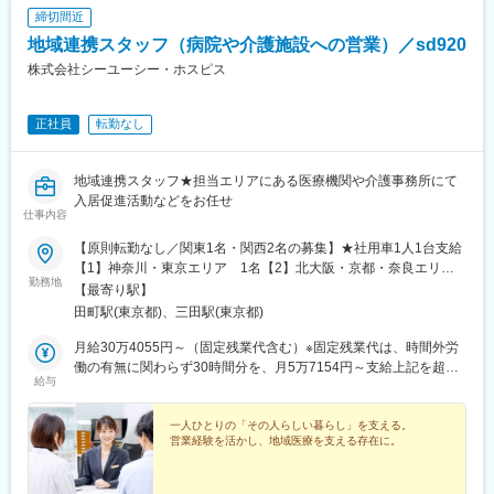
締切間近
地域連携スタッフ（病院や介護施設への営業）／sd920
株式会社シーユーシー・ホスピス
正社員
転勤なし
地域連携スタッフ★担当エリアにある医療機関や介護事務所にて
入居促進活動などをお任せ
仕事内容
【原則転勤なし／関東1名・関西2名の募集】★社用車1人1台支給
【1】神奈川・東京エリア 1名【2】北大阪・京都・奈良エリア
勤務地
1名【3】北大阪・兵庫エリア １名上記いずれか希望のエリア
【最寄り駅】
に配属※居住地やご希望を最大限考慮して担当エリアを決定します
田町駅(東京都)、三田駅(東京都)
＜神奈川・東京エリア＞東京都町田市（2施設）、神奈川県全域
（9施設）※今年度新規開設１施設含む＜大阪・京都・奈良・兵庫
月給30万4055円～（固定残業代含む）※固定残業代は、時間外労
エリア＞大阪府全域（4施設）、京都府京都市（2施設）、奈良県
働の有無に関わらず30時間分を、月5万7154円～支給上記を超え
給与
奈良市（1施設）、兵庫県神戸市、尼崎市（3施設）【本社】東京
る時間外労働分は追加で支給※実際の平均残業は月10時間程度で
都港区芝浦3丁目1-1 msb Tamachi 田町ステーションタワーN 15
すが、固定残業代は30時間分支給いたします※賞与は業績給にて
階※受動喫煙対策：屋内禁煙
月給での支給に変更になります※管理監督者での採用の場合通勤交
一人ひとりの「その人らしい暮らし」を支える。
営業経験を活かし、地域医療を支える存在に。
通費・残業手当は給与に含まれます 賞与は業績給にて月給での
支給に変更になります