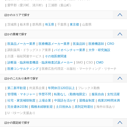
愛甲郡（愛川町、清川村）
三浦郡（葉山町）
ほかのエリアで探す
茨城県
栃木県
群馬県
埼玉県
千葉県
東京都
山梨県
ほかの業種で探す
医薬品メーカー業界
医療機器メーカー業界
医薬品卸
医療機器卸
CRO
調剤薬局・ドラッグストア業界
バイオベンチャー業界
大学・研究施設
介護・福祉関連サービス
その他医療関連
診断薬・臨床検査機器・臨床検査試薬メーカー
SMO
CSO
CMO
医療コンサルティング
医療広告代理店・出版社・マーケティング・リサーチ
ほかのこだわり条件で探す
第二新卒歓迎
外資系企業
年間休日120日以上
フレックス勤務
管理職・マネジャー
学歴不問
転勤なし（勤務地限定）
服装自由
女性活躍
社宅・家賃補助制度
上場企業
中国語を活かす
退職金制度
残業20時間未満
完全週休2日制
職種未経験歓迎
土日祝休み
原則定時退社
海外出張あり
U・Iターン支援あり
ほかの固定給で探す