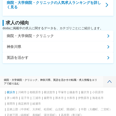
病院・大学病院・クリニック
の人気求人ランキングを詳し
く見る
求人の傾向
dodaに掲載中の求人に関するデータを、カテゴリごとにご紹介します。
病院・大学病院・クリニック
神奈川県
英語を活かす
病院・大学病院・クリニック、神奈川県、英語を活かすの転職・求人情報をエリ
アで絞り込む
横浜市
川崎市
相模原市
横須賀市
平塚市
鎌倉市
藤沢市
小田原市
茅ヶ崎市
逗子市
三浦市
秦野市
厚木市
大和市
伊勢原市
海老名市
座間市
南足柄市
綾瀬市
足柄上郡（中井町、大井町、松田町、山北町、開成町）
中郡（大磯町、二宮町）
足柄下郡（箱根町、真鶴町、湯河原町）
高座郡（寒川町）