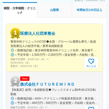
歯科に関する専門知識を活かして働くことで、自己成長を感じる
更新日：
2026/8/9（日）
ことができます。
病院・大学病院・クリニ
山梨県
年間休日120日以上
ック
■身に着くスキル
・歯科医療の知識と技術：
歯科予防処置、歯石除去、フッ素塗布などの専門技術が身に付き
ます。
・コミュニケーションスキル：患者への説明や指導を通じて、的
医療法人社団東整会
確なコミュニケーション能力が向上します。
・衛生管理: 医療現場での衛生管理や感染予防の知識が身に付きま
整形外科クリニックのCOO◆全国・グローバル展開を牽引／急成
す。
長医療法人の経営中核／業界未経験歓迎
＜勤務地詳細＞東京神田整形外科クリニック住所：東京都千代田区鍛冶町2丁目8-6 メディカルプライム神田3F勤務地最寄駅：JR山手線／神田駅受動喫煙対策：屋内全面禁煙変更の範囲：会社の定める事業所
＜予定年収＞1,500万円～2,000万円＜賃金形態＞月給制＜賃金内訳＞月額（基本給）：1,200,000円～1,500,000円＜月給＞1,200,000円～1,500,000円＜昇給有無＞有＜残業手当＞有＜給与補足＞※経験やスキルを考慮して決定します。■昇給：年1回■賞与：年2回賃金はあくまでも目安の金額であり、選考を通じて上下する可能性があります。月給(月額)は固定手当を含めた表記です。
変更の範囲：無
掲載予定期間：
2026/7/23（木）
〜
2026/10/21（水）
気になる
更新日：
2026/7/23（木）
New
株式会社ＦＵＴＵＲＥＭＩＮＤ
【秋葉原】経理／未経験歓迎◆フレックスタイム制/年休123日/転
勤無
＜勤務地詳細＞AGAヘアクリニック秋葉原本院住所：東京都千代田区外神田3-12-8 住友不動産秋葉原ビル9F受動喫煙対策：屋内全面禁煙変更の範囲：会社の定める事業所（リモートワーク含む）
＜予定年収＞400万円～500万円＜賃金形態＞月給制＜賃金内訳＞月額（基本給）：275,000円～350,000円＜月給＞275,000円～350,000円＜昇給有無＞有＜残業手当＞有＜給与補足＞■ 多職種手当:5万円（複数の職種をマルチに対応するスタッフへの手当） ■ 多エリア手当:4万円（複数の拠点を横断してくれるスタッフへの手当） ■ 役職手当:0～52万円■ 達成手当：0～100万円（半期評価によって増減する手当）賃金はあくまでも目安の金額であり、選考を通じて上下する可能性があります。月給(月額)は固定手当を含めた表記です。
掲載予定期間：
2026/8/3（月）
〜