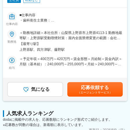
正社員
転勤なし
■仕事内容
・歯科衛生士業務：
仕事内容
口腔衛生管理および指導、歯科診療補助
・アポイント：
＜勤務地詳細＞本社住所：山梨県上野原市上野原4113‐1 勤務地最
次回予約の確認、予約時間に来ない方への電話連絡等
寄駅：上野原駅受動喫煙対策：屋内全面禁煙変更の範囲：会社の
・会計：
勤務地
定める事業所
【最寄り駅】
PCでのカルテ入力、出力をし精算を行う
上野原駅、四方津駅、藤野駅
・その他：
歯科診療所での患者さんの応対をしていただきます。
＜予定年収＞400万円～420万円＜賃金形態＞月給制＜賃金内訳＞
・診察準備、処方箋のお渡し
月額（基本給）：240,000円～255,000円＜月給＞240,000円～
・スリッパ等の消毒
給与
255,000円＜昇給有無＞有＜残業手当＞有＜給与補足＞■昇給／前
・待合室、玄関、待合、トイレ、外回りの清掃等
年度実績 あり■賞与／年2回賞与金額 50,000 円 ～ 100,000 円(前
・その他、付随する業務
年度実績)賃金はあくまでも目安の金額であり、選考を通じて上下
する可能性があります。月給(月額)は固定手当を含めた表記です。
応募依頼する
■仕事の魅力
気になる
（エージェントサービス）
・患者との関わり:
歯科衛生士は患者と直接接する機会が多く、
健康促進や予防に貢献することができます。
・安定した職業：
人気求人ランキング
医療分野の職業であり、需要が高いため安定した雇用が期待でき
dodaに掲載中の求人を、応募数順にランキング形式でご紹介します。
ます。
※応募数が同数の場合は、新着順に表示しています。
・専門知識の活用：